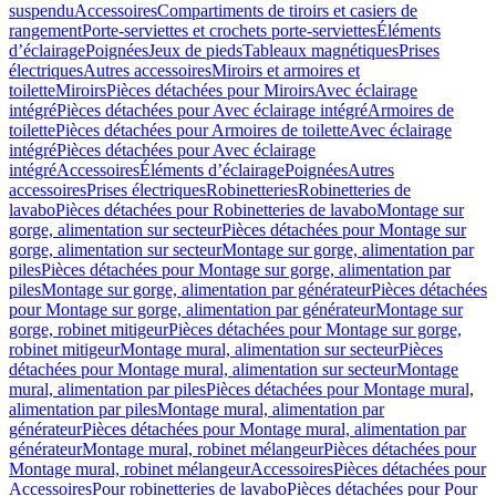
suspendu
Accessoires
Compartiments de tiroirs et casiers de
rangement
Porte-serviettes et crochets porte-serviettes
Éléments
d’éclairage
Poignées
Jeux de pieds
Tableaux magnétiques
Prises
électriques
Autres accessoires
Miroirs et armoires et
toilette
Miroirs
Pièces détachées pour Miroirs
Avec éclairage
intégré
Pièces détachées pour Avec éclairage intégré
Armoires de
toilette
Pièces détachées pour Armoires de toilette
Avec éclairage
intégré
Pièces détachées pour Avec éclairage
intégré
Accessoires
Éléments d’éclairage
Poignées
Autres
accessoires
Prises électriques
Robinetteries
Robinetteries de
lavabo
Pièces détachées pour Robinetteries de lavabo
Montage sur
gorge, alimentation sur secteur
Pièces détachées pour Montage sur
gorge, alimentation sur secteur
Montage sur gorge, alimentation par
piles
Pièces détachées pour Montage sur gorge, alimentation par
piles
Montage sur gorge, alimentation par générateur
Pièces détachées
pour Montage sur gorge, alimentation par générateur
Montage sur
gorge, robinet mitigeur
Pièces détachées pour Montage sur gorge,
robinet mitigeur
Montage mural, alimentation sur secteur
Pièces
détachées pour Montage mural, alimentation sur secteur
Montage
mural, alimentation par piles
Pièces détachées pour Montage mural,
alimentation par piles
Montage mural, alimentation par
générateur
Pièces détachées pour Montage mural, alimentation par
générateur
Montage mural, robinet mélangeur
Pièces détachées pour
Montage mural, robinet mélangeur
Accessoires
Pièces détachées pour
Accessoires
Pour robinetteries de lavabo
Pièces détachées pour Pour