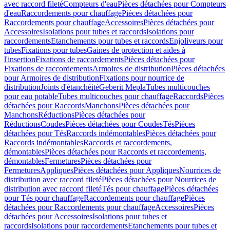
avec raccord fileté
Compteurs d'eau
Pièces détachées pour Compteurs
d'eau
Raccordements pour chauffage
Pièces détachées pour
Raccordements pour chauffage
Accessoires
Pièces détachées pour
Accessoires
Isolations pour tubes et raccords
Isolations pour
raccordements
Etanchements pour tubes et raccords
Enjoliveurs pour
tubes
Fixations pour tubes
Gaines de protection et aides à
l'insertion
Fixations de raccordements
Pièces détachées pour
Fixations de raccordements
Armoires de distribution
Pièces détachées
pour Armoires de distribution
Fixations pour nourrice de
distribution
Joints d'étanchéité
Geberit Mepla
Tubes multicouches
pour eau potable
Tubes multicouches pour chauffage
Raccords
Pièces
détachées pour Raccords
Manchons
Pièces détachées pour
Manchons
Réductions
Pièces détachées pour
Réductions
Coudes
Pièces détachées pour Coudes
Tés
Pièces
détachées pour Tés
Raccords indémontables
Pièces détachées pour
Raccords indémontables
Raccords et raccordements,
démontables
Pièces détachées pour Raccords et raccordements,
démontables
Fermetures
Pièces détachées pour
Fermetures
Appliques
Pièces détachées pour Appliques
Nourrices de
distribution avec raccord fileté
Pièces détachées pour Nourrices de
distribution avec raccord fileté
Tés pour chauffage
Pièces détachées
pour Tés pour chauffage
Raccordements pour chauffage
Pièces
détachées pour Raccordements pour chauffage
Accessoires
Pièces
détachées pour Accessoires
Isolations pour tubes et
raccords
Isolations pour raccordements
Etanchements pour tubes et