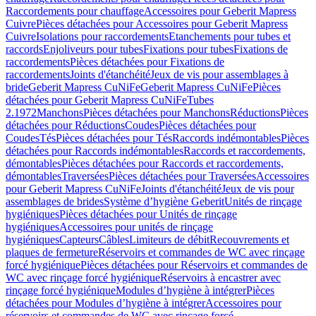
Raccordements pour chauffage
Accessoires pour Geberit Mapress
Cuivre
Pièces détachées pour Accessoires pour Geberit Mapress
Cuivre
Isolations pour raccordements
Etanchements pour tubes et
raccords
Enjoliveurs pour tubes
Fixations pour tubes
Fixations de
raccordements
Pièces détachées pour Fixations de
raccordements
Joints d'étanchéité
Jeux de vis pour assemblages à
bride
Geberit Mapress CuNiFe
Geberit Mapress CuNiFe
Pièces
détachées pour Geberit Mapress CuNiFe
Tubes
2.1972
Manchons
Pièces détachées pour Manchons
Réductions
Pièces
détachées pour Réductions
Coudes
Pièces détachées pour
Coudes
Tés
Pièces détachées pour Tés
Raccords indémontables
Pièces
détachées pour Raccords indémontables
Raccords et raccordements,
démontables
Pièces détachées pour Raccords et raccordements,
démontables
Traversées
Pièces détachées pour Traversées
Accessoires
pour Geberit Mapress CuNiFe
Joints d'étanchéité
Jeux de vis pour
assemblages de brides
Système d’hygiène Geberit
Unités de rinçage
hygiéniques
Pièces détachées pour Unités de rinçage
hygiéniques
Accessoires pour unités de rinçage
hygiéniques
Capteurs
Câbles
Limiteurs de débit
Recouvrements et
plaques de fermeture
Réservoirs et commandes de WC avec rinçage
forcé hygiénique
Pièces détachées pour Réservoirs et commandes de
WC avec rinçage forcé hygiénique
Réservoirs à encastrer avec
rinçage forcé hygiénique
Modules d’hygiène à intégrer
Pièces
détachées pour Modules d’hygiène à intégrer
Accessoires pour
réservoirs et commandes de WC avec rinçage forcé