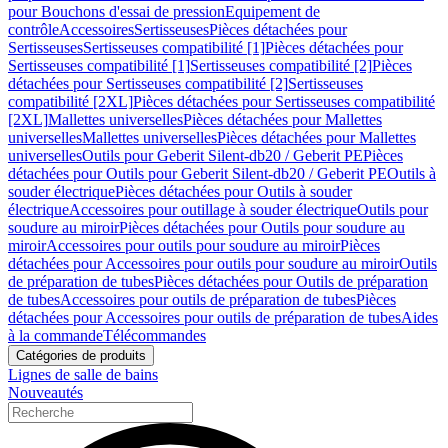
pour Bouchons d'essai de pression
Equipement de
contrôle
Accessoires
Sertisseuses
Pièces détachées pour
Sertisseuses
Sertisseuses compatibilité [1]
Pièces détachées pour
Sertisseuses compatibilité [1]
Sertisseuses compatibilité [2]
Pièces
détachées pour Sertisseuses compatibilité [2]
Sertisseuses
compatibilité [2XL]
Pièces détachées pour Sertisseuses compatibilité
[2XL]
Mallettes universelles
Pièces détachées pour Mallettes
universelles
Mallettes universelles
Pièces détachées pour Mallettes
universelles
Outils pour Geberit Silent-db20 / Geberit PE
Pièces
détachées pour Outils pour Geberit Silent-db20 / Geberit PE
Outils à
souder électrique
Pièces détachées pour Outils à souder
électrique
Accessoires pour outillage à souder électrique
Outils pour
soudure au miroir
Pièces détachées pour Outils pour soudure au
miroir
Accessoires pour outils pour soudure au miroir
Pièces
détachées pour Accessoires pour outils pour soudure au miroir
Outils
de préparation de tubes
Pièces détachées pour Outils de préparation
de tubes
Accessoires pour outils de préparation de tubes
Pièces
détachées pour Accessoires pour outils de préparation de tubes
Aides
à la commande
Télécommandes
Catégories de produits
Lignes de salle de bains
Nouveautés