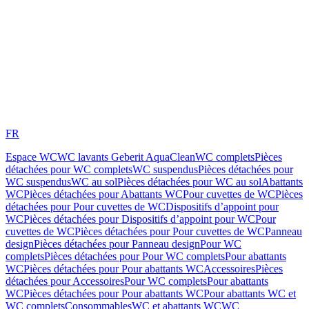
FR
Espace WC
WC lavants Geberit AquaClean
WC complets
Pièces
détachées pour WC complets
WC suspendus
Pièces détachées pour
WC suspendus
WC au sol
Pièces détachées pour WC au sol
Abattants
WC
Pièces détachées pour Abattants WC
Pour cuvettes de WC
Pièces
détachées pour Pour cuvettes de WC
Dispositifs d’appoint pour
WC
Pièces détachées pour Dispositifs d’appoint pour WC
Pour
cuvettes de WC
Pièces détachées pour Pour cuvettes de WC
Panneau
design
Pièces détachées pour Panneau design
Pour WC
complets
Pièces détachées pour Pour WC complets
Pour abattants
WC
Pièces détachées pour Pour abattants WC
Accessoires
Pièces
détachées pour Accessoires
Pour WC complets
Pour abattants
WC
Pièces détachées pour Pour abattants WC
Pour abattants WC et
WC complets
Consommables
WC et abattants WC
WC