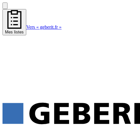
Vers « geberit.fr »
Mes listes