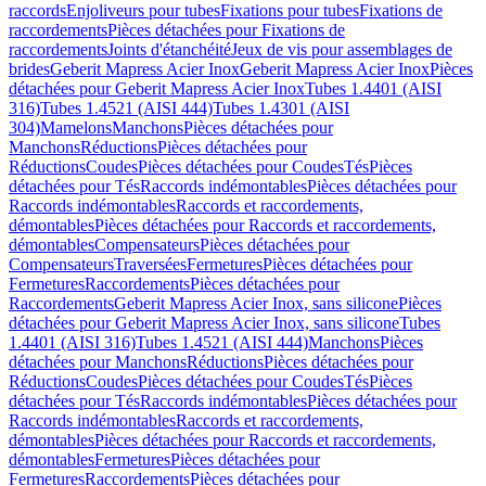
raccords
Enjoliveurs pour tubes
Fixations pour tubes
Fixations de
raccordements
Pièces détachées pour Fixations de
raccordements
Joints d'étanchéité
Jeux de vis pour assemblages de
brides
Geberit Mapress Acier Inox
Geberit Mapress Acier Inox
Pièces
détachées pour Geberit Mapress Acier Inox
Tubes 1.4401 (AISI
316)
Tubes 1.4521 (AISI 444)
Tubes 1.4301 (AISI
304)
Mamelons
Manchons
Pièces détachées pour
Manchons
Réductions
Pièces détachées pour
Réductions
Coudes
Pièces détachées pour Coudes
Tés
Pièces
détachées pour Tés
Raccords indémontables
Pièces détachées pour
Raccords indémontables
Raccords et raccordements,
démontables
Pièces détachées pour Raccords et raccordements,
démontables
Compensateurs
Pièces détachées pour
Compensateurs
Traversées
Fermetures
Pièces détachées pour
Fermetures
Raccordements
Pièces détachées pour
Raccordements
Geberit Mapress Acier Inox, sans silicone
Pièces
détachées pour Geberit Mapress Acier Inox, sans silicone
Tubes
1.4401 (AISI 316)
Tubes 1.4521 (AISI 444)
Manchons
Pièces
détachées pour Manchons
Réductions
Pièces détachées pour
Réductions
Coudes
Pièces détachées pour Coudes
Tés
Pièces
détachées pour Tés
Raccords indémontables
Pièces détachées pour
Raccords indémontables
Raccords et raccordements,
démontables
Pièces détachées pour Raccords et raccordements,
démontables
Fermetures
Pièces détachées pour
Fermetures
Raccordements
Pièces détachées pour