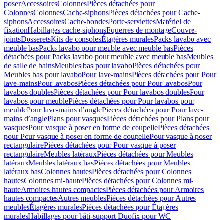
poser
Accessoires
Colonnes
Pièces détachées pour
Colonnes
Colonnes
Cache-siphons
Pièces détachées pour Cache-
siphons
Accessoires
Cache-bondes
Porte-serviettes
Matériel de
fixation
Habillages cache-siphons
Equerres de montage
Couvre-
joints
Dosserets
Kits de consoles
Étagères murales
Packs lavabo avec
meuble bas
Packs lavabo pour meuble avec meuble bas
Pièces
détachées pour Packs lavabo pour meuble avec meuble bas
Meubles
de salle de bains
Meubles bas pour lavabo
Pièces détachées pour
Meubles bas pour lavabo
Pour lave-mains
Pièces détachées pour Pour
lave-mains
Pour lavabos
Pièces détachées pour Pour lavabos
Pour
lavabos doubles
Pièces détachées pour Pour lavabos doubles
Pour
lavabos pour meuble
Pièces détachées pour Pour lavabos pour
meuble
Pour lave-mains d’angle
Pièces détachées pour Pour lave-
mains d’angle
Plans pour vasques
Pièces détachées pour Plans pour
vasques
Pour vasque à poser en forme de coupelle
Pièces détachées
pour Pour vasque à poser en forme de coupelle
Pour vasque à poser
rectangulaire
Pièces détachées pour Pour vasque à poser
rectangulaire
Meubles latéraux
Pièces détachées pour Meubles
latéraux
Meubles latéraux bas
Pièces détachées pour Meubles
latéraux bas
Colonnes hautes
Pièces détachées pour Colonnes
hautes
Colonnes mi-haute
Pièces détachées pour Colonnes mi-
haute
Armoires hautes compactes
Pièces détachées pour Armoires
hautes compactes
Autres meubles
Pièces détachées pour Autres
meubles
Étagères murales
Pièces détachées pour Étagères
murales
Habillages pour bâti-support Duofix pour WC