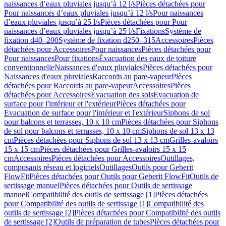
naissances d’eaux pluviales jusqu’à 12 l/s
Pièces détachées pour
Pour naissances d’eaux pluviales jusqu’à 12 l/s
Pour naissances
d’eaux pluviales jusqu’à 25 l/s
Pièces détachées pour Pour
naissances d’eaux pluviales jusqu’à 25 l/s
Fixations
Système de
fixation d40–200
Système de fixation d250–315
Accessoires
Pièces
détachées pour Accessoires
Pour naissances
Pièces détachées pour
Pour naissances
Pour fixations
Évacuation des eaux de toiture
conventionnelle
Naissances d'eaux pluviales
Pièces détachées pour
Naissances d'eaux pluviales
Raccords au pare-vapeur
Pièces
détachées pour Raccords au pare-vapeur
Accessoires
Pièces
détachées pour Accessoires
Évacuation des sols
Evacuation de
surface pour l'intérieur et l'extérieur
Pièces détachées pour
Evacuation de surface pour l'intérieur et l'extérieur
Siphons de sol
pour balcons et terrasses, 10 x 10 cm
Pièces détachées pour Siphons
de sol pour balcons et terrasses, 10 x 10 cm
Siphons de sol 13 x 13
cm
Pièces détachées pour Siphons de sol 13 x 13 cm
Grilles-avaloirs
15 x 15 cm
Pièces détachées pour Grilles-avaloirs 15 x 15
cm
Accessoires
Pièces détachées pour Accessoires
Outillages,
composants réseau et logiciels
Outillages
Outils pour Geberit
FlowFit
Pièces détachées pour Outils pour Geberit FlowFit
Outils de
sertissage manuel
Pièces détachées pour Outils de sertissage
manuel
Compatibilité des outils de sertissage [1]
Pièces détachées
pour Compatibilité des outils de sertissage [1]
Compatibilité des
outils de sertissage [2]
Pièces détachées pour Compatibilité des outils
de sertissage [2]
Outils de préparation de tubes
Pièces détachées pour