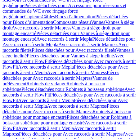
hygiénique
Pièces détachées pour Accessoires pour réservoirs et
commandes de WC avec rinçage forcé
hygiénique
Capteurs
Câbles
Blocs d’alimentation
Pièces détachées
pour Blocs d’alimentation
Composants réseau
Vannes
Vannes à siège
droit
Avec raccords à sertir Mapress
Vannes à siège droit pour
montage encastré
Pièces détachées pour Vannes à siège droit pour
montage encastré
Avec raccords à sertir Mepla
Pièces détachées pour
Avec raccords à sertir Mepla
Avec raccords à sertir Mapress
Avec
raccords filetés
Pièces détachées pour Avec raccords filetés
Vannes à
siège incliné
Pièces détachées pour Vannes à siège incliné
Avec
raccords à sertir FlowFit
Pièces détachées pour Avec raccords à sertir
FlowFit
Avec raccords à sertir Mepla
Pièces détachées pour Avec
raccords à sertir Mepla
Avec raccords à sertir Mapress
Pièces
détachées pour Avec raccords à sertir Mapress
Vannes de
prélèvement
Robinets de vidange
Robinets à boisseau
sphérique
Pièces détachées pour Robinets à boisseau sphérique
Avec
raccords à sertir FlowFit
Pièces détachées pour Avec raccords à sertir
FlowFit
Avec raccords à sertir Mepla
Pièces détachées pour Avec
raccords à sertir Mepla
Avec raccords à sertir Mapress
Pièces
détachées pour Avec raccords à sertir Mapress
Robinets à boisseau
sphérique pour montage encastré
Pièces détachées pour Robinets à
boisseau sphérique pour montage encastré
Avec raccords à sertir
FlowFit
Avec raccords à sertir Mepla
Avec raccords à sertir
Mapress
Pièces détachées pour Avec raccords à sertir Mapress
Avec