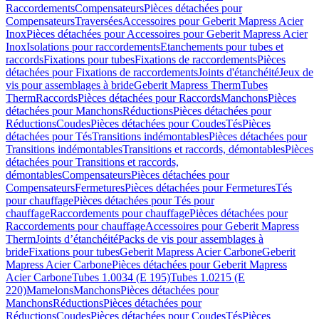
Raccordements
Compensateurs
Pièces détachées pour
Compensateurs
Traversées
Accessoires pour Geberit Mapress Acier
Inox
Pièces détachées pour Accessoires pour Geberit Mapress Acier
Inox
Isolations pour raccordements
Etanchements pour tubes et
raccords
Fixations pour tubes
Fixations de raccordements
Pièces
détachées pour Fixations de raccordements
Joints d'étanchéité
Jeux de
vis pour assemblages à bride
Geberit Mapress Therm
Tubes
Therm
Raccords
Pièces détachées pour Raccords
Manchons
Pièces
détachées pour Manchons
Réductions
Pièces détachées pour
Réductions
Coudes
Pièces détachées pour Coudes
Tés
Pièces
détachées pour Tés
Transitions indémontables
Pièces détachées pour
Transitions indémontables
Transitions et raccords, démontables
Pièces
détachées pour Transitions et raccords,
démontables
Compensateurs
Pièces détachées pour
Compensateurs
Fermetures
Pièces détachées pour Fermetures
Tés
pour chauffage
Pièces détachées pour Tés pour
chauffage
Raccordements pour chauffage
Pièces détachées pour
Raccordements pour chauffage
Accessoires pour Geberit Mapress
Therm
Joints d’étanchéité
Packs de vis pour assemblages à
bride
Fixations pour tubes
Geberit Mapress Acier Carbone
Geberit
Mapress Acier Carbone
Pièces détachées pour Geberit Mapress
Acier Carbone
Tubes 1.0034 (E 195)
Tubes 1.0215 (E
220)
Mamelons
Manchons
Pièces détachées pour
Manchons
Réductions
Pièces détachées pour
Réductions
Coudes
Pièces détachées pour Coudes
Tés
Pièces