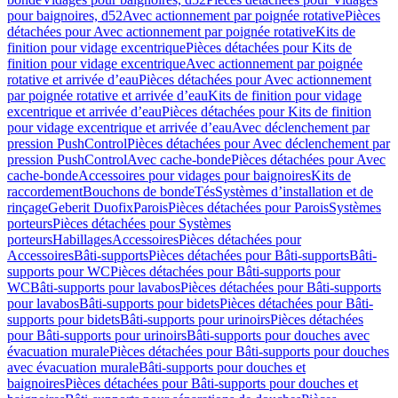
pour baignoires, d52
Avec actionnement par poignée rotative
Pièces
détachées pour Avec actionnement par poignée rotative
Kits de
finition pour vidage excentrique
Pièces détachées pour Kits de
finition pour vidage excentrique
Avec actionnement par poignée
rotative et arrivée d’eau
Pièces détachées pour Avec actionnement
par poignée rotative et arrivée d’eau
Kits de finition pour vidage
excentrique et arrivée d’eau
Pièces détachées pour Kits de finition
pour vidage excentrique et arrivée d’eau
Avec déclenchement par
pression PushControl
Pièces détachées pour Avec déclenchement par
pression PushControl
Avec cache-bonde
Pièces détachées pour Avec
cache-bonde
Accessoires pour vidages pour baignoires
Kits de
raccordement
Bouchons de bonde
Tés
Systèmes d’installation et de
rinçage
Geberit Duofix
Parois
Pièces détachées pour Parois
Systèmes
porteurs
Pièces détachées pour Systèmes
porteurs
Habillages
Accessoires
Pièces détachées pour
Accessoires
Bâti-supports
Pièces détachées pour Bâti-supports
Bâti-
supports pour WC
Pièces détachées pour Bâti-supports pour
WC
Bâti-supports pour lavabos
Pièces détachées pour Bâti-supports
pour lavabos
Bâti-supports pour bidets
Pièces détachées pour Bâti-
supports pour bidets
Bâti-supports pour urinoirs
Pièces détachées
pour Bâti-supports pour urinoirs
Bâti-supports pour douches avec
évacuation murale
Pièces détachées pour Bâti-supports pour douches
avec évacuation murale
Bâti-supports pour douches et
baignoires
Pièces détachées pour Bâti-supports pour douches et