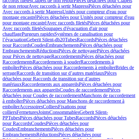
raccords filetés
Clapets de non retour
Pièces détachées pour Clapets
de non retour
Avec raccords à sertir Mapress
Pièces détachées pour
Avec raccords à sertir Mapress
Unités pour compteur d'eau pour
montage encastré
Pièces détachées pour Unités pour compteur d'eau
pour montage encastré
Avec raccords filetés
Pièces détachées pour
Avec raccords filetés
Soupapes d'évacuation d'air pour
chauffage
Purgeurs rapides
Systèmes de canalisation pour
l’évacuation
Geberit Silent-db20
Tubes
Raccords
Pièces détachées
pour Raccords
Coudes
Embranchements
Pièces détachées pour
Embranchements
Réductions
Pièces de nettoyage
Pièces détachées
pour Pièces de nettoyage
Raccordements
Pièces détachées pour
Raccordements
Raccordements à souder
Raccordements à
emboîter
Pièces détachées pour Raccordements à emboîter
Brides de
serrage
Raccords de transition sur d’autres matériaux
Pièces
détachées pour Raccords de transition sur d’autres
matériaux
Raccordements aux appareils
Pièces détachées pour
Raccordements aux appareils
Coudes de raccordement
Pièces
détachées pour Coudes de raccordement
Manchons de raccordement
à emboîter
Pièces détachées pour Manchons de raccordement à
emboîter
Accessoires
Colliers
Fixations pour
colliers
Fermetures
Joints
Consommables
Geberit Silent-
PP
Tubes
Pièces détachées pour Tubes
Raccords
Pièces détachées
pour Raccords
Coudes
Pièces détachées pour
Coudes
Embranchements
Pièces détachées pour
Embranchements
Réductions
Pièces détachées pour