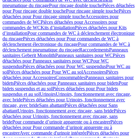
pneumatique du rinçage
Pour rinçage double touche
Pièces détachées
pour Pour rinçage double touche
Pour rinçage simple touche
Pièces
détachées pour Pour rinçage simple touche
Accessoires pour
commandes de WC
Pièces détachées pour Accessoires pour
commandes de WC
Kits d’installation
Pièces détachées pour Kits
d’installation
Pour commandes de WC à déclenchement électronique
du rinçage
Pièces détachées pour Pour commandes de WC à
déclenchement électronique du rinçage
Pour commandes de WC à
déclenchement pneumatique du rinçage
Raccordements
Panneaux
sanitaires Geberit Monolith
Panneaux sanitaires pour WC
Pièces
détachées pour Panneaux sanitaires pour WC
Pour WC
suspendus
Pièces détachées pour Pour WC suspendus
Pour WC au
sol
Pièces détachées pour Pour WC au sol
Accessoires
Pièces
détachées pour Accessoires
Consommables
Panneaux sanitaires pour
bidets
Pièces détachées pour Panneaux sanitaires pour bidets
Pour
bidets suspendus et au sol
Pièces détachées pour Pour bidets
suspendus et au sol
Urinoirs
Urinoirs, fonctionnement avec rinçage,
avec bride
Pièces détachées pour Urinoirs, fonctionnement avec
rinçage, avec bride
Sans abattant
Pièces détachées pour Sans
abattant
Urinoirs, fonctionnement avec rinçage, sans bride
Pièces
détachées pour Urinoirs, fonctionnement avec rinçage, sans
bride
Pour commande d’urinoir apparente ou à encastrer
Pièces
détachées pour Pour commande d’urinoir apparente ou à
encastrer
Avec commande d'urinoir intégrée
Pièces détachées pour