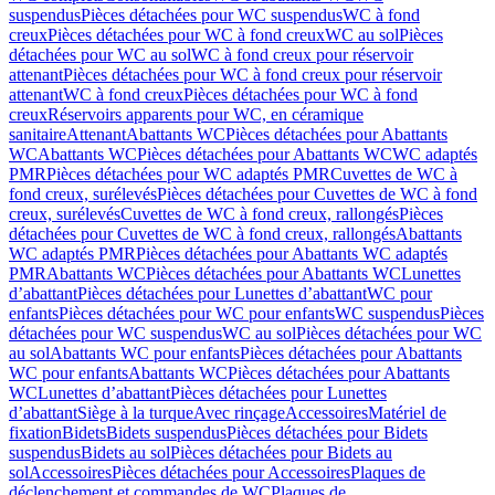
suspendus
Pièces détachées pour WC suspendus
WC à fond
creux
Pièces détachées pour WC à fond creux
WC au sol
Pièces
détachées pour WC au sol
WC à fond creux pour réservoir
attenant
Pièces détachées pour WC à fond creux pour réservoir
attenant
WC à fond creux
Pièces détachées pour WC à fond
creux
Réservoirs apparents pour WC, en céramique
sanitaire
Attenant
Abattants WC
Pièces détachées pour Abattants
WC
Abattants WC
Pièces détachées pour Abattants WC
WC adaptés
PMR
Pièces détachées pour WC adaptés PMR
Cuvettes de WC à
fond creux, surélevés
Pièces détachées pour Cuvettes de WC à fond
creux, surélevés
Cuvettes de WC à fond creux, rallongés
Pièces
détachées pour Cuvettes de WC à fond creux, rallongés
Abattants
WC adaptés PMR
Pièces détachées pour Abattants WC adaptés
PMR
Abattants WC
Pièces détachées pour Abattants WC
Lunettes
d’abattant
Pièces détachées pour Lunettes d’abattant
WC pour
enfants
Pièces détachées pour WC pour enfants
WC suspendus
Pièces
détachées pour WC suspendus
WC au sol
Pièces détachées pour WC
au sol
Abattants WC pour enfants
Pièces détachées pour Abattants
WC pour enfants
Abattants WC
Pièces détachées pour Abattants
WC
Lunettes d’abattant
Pièces détachées pour Lunettes
d’abattant
Siège à la turque
Avec rinçage
Accessoires
Matériel de
fixation
Bidets
Bidets suspendus
Pièces détachées pour Bidets
suspendus
Bidets au sol
Pièces détachées pour Bidets au
sol
Accessoires
Pièces détachées pour Accessoires
Plaques de
déclenchement et commandes de WC
Plaques de