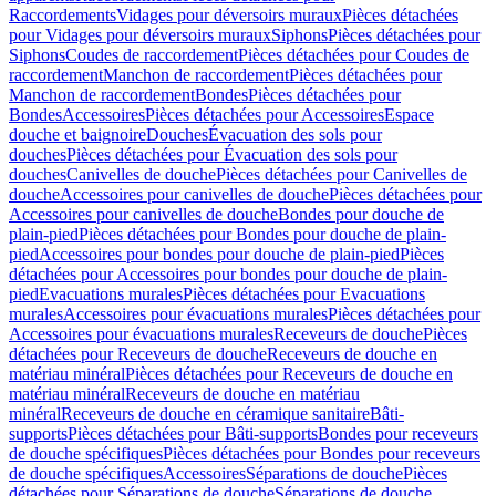
Raccordements
Vidages pour déversoirs muraux
Pièces détachées
pour Vidages pour déversoirs muraux
Siphons
Pièces détachées pour
Siphons
Coudes de raccordement
Pièces détachées pour Coudes de
raccordement
Manchon de raccordement
Pièces détachées pour
Manchon de raccordement
Bondes
Pièces détachées pour
Bondes
Accessoires
Pièces détachées pour Accessoires
Espace
douche et baignoire
Douches
Évacuation des sols pour
douches
Pièces détachées pour Évacuation des sols pour
douches
Canivelles de douche
Pièces détachées pour Canivelles de
douche
Accessoires pour canivelles de douche
Pièces détachées pour
Accessoires pour canivelles de douche
Bondes pour douche de
plain-pied
Pièces détachées pour Bondes pour douche de plain-
pied
Accessoires pour bondes pour douche de plain-pied
Pièces
détachées pour Accessoires pour bondes pour douche de plain-
pied
Evacuations murales
Pièces détachées pour Evacuations
murales
Accessoires pour évacuations murales
Pièces détachées pour
Accessoires pour évacuations murales
Receveurs de douche
Pièces
détachées pour Receveurs de douche
Receveurs de douche en
matériau minéral
Pièces détachées pour Receveurs de douche en
matériau minéral
Receveurs de douche en matériau
minéral
Receveurs de douche en céramique sanitaire
Bâti-
supports
Pièces détachées pour Bâti-supports
Bondes pour receveurs
de douche spécifiques
Pièces détachées pour Bondes pour receveurs
de douche spécifiques
Accessoires
Séparations de douche
Pièces
détachées pour Séparations de douche
Séparations de douche