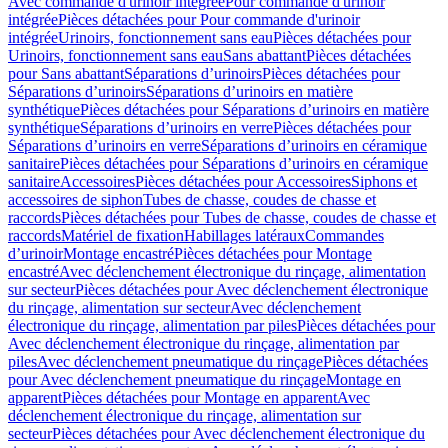
Avec commande d'urinoir intégrée
Pour commande d'urinoir
intégrée
Pièces détachées pour Pour commande d'urinoir
intégrée
Urinoirs, fonctionnement sans eau
Pièces détachées pour
Urinoirs, fonctionnement sans eau
Sans abattant
Pièces détachées
pour Sans abattant
Séparations d’urinoirs
Pièces détachées pour
Séparations d’urinoirs
Séparations d’urinoirs en matière
synthétique
Pièces détachées pour Séparations d’urinoirs en matière
synthétique
Séparations d’urinoirs en verre
Pièces détachées pour
Séparations d’urinoirs en verre
Séparations d’urinoirs en céramique
sanitaire
Pièces détachées pour Séparations d’urinoirs en céramique
sanitaire
Accessoires
Pièces détachées pour Accessoires
Siphons et
accessoires de siphon
Tubes de chasse, coudes de chasse et
raccords
Pièces détachées pour Tubes de chasse, coudes de chasse et
raccords
Matériel de fixation
Habillages latéraux
Commandes
dʼurinoir
Montage encastré
Pièces détachées pour Montage
encastré
Avec déclenchement électronique du rinçage, alimentation
sur secteur
Pièces détachées pour Avec déclenchement électronique
du rinçage, alimentation sur secteur
Avec déclenchement
électronique du rinçage, alimentation par piles
Pièces détachées pour
Avec déclenchement électronique du rinçage, alimentation par
piles
Avec déclenchement pneumatique du rinçage
Pièces détachées
pour Avec déclenchement pneumatique du rinçage
Montage en
apparent
Pièces détachées pour Montage en apparent
Avec
déclenchement électronique du rinçage, alimentation sur
secteur
Pièces détachées pour Avec déclenchement électronique du