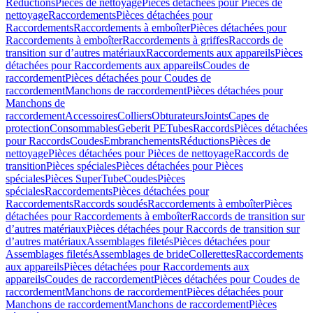
Réductions
Pièces de nettoyage
Pièces détachées pour Pièces de
nettoyage
Raccordements
Pièces détachées pour
Raccordements
Raccordements à emboîter
Pièces détachées pour
Raccordements à emboîter
Raccordements à griffes
Raccords de
transition sur d’autres matériaux
Raccordements aux appareils
Pièces
détachées pour Raccordements aux appareils
Coudes de
raccordement
Pièces détachées pour Coudes de
raccordement
Manchons de raccordement
Pièces détachées pour
Manchons de
raccordement
Accessoires
Colliers
Obturateurs
Joints
Capes de
protection
Consommables
Geberit PE
Tubes
Raccords
Pièces détachées
pour Raccords
Coudes
Embranchements
Réductions
Pièces de
nettoyage
Pièces détachées pour Pièces de nettoyage
Raccords de
transition
Pièces spéciales
Pièces détachées pour Pièces
spéciales
Pièces SuperTube
Coudes
Pièces
spéciales
Raccordements
Pièces détachées pour
Raccordements
Raccords soudés
Raccordements à emboîter
Pièces
détachées pour Raccordements à emboîter
Raccords de transition sur
d’autres matériaux
Pièces détachées pour Raccords de transition sur
d’autres matériaux
Assemblages filetés
Pièces détachées pour
Assemblages filetés
Assemblages de bride
Collerettes
Raccordements
aux appareils
Pièces détachées pour Raccordements aux
appareils
Coudes de raccordement
Pièces détachées pour Coudes de
raccordement
Manchons de raccordement
Pièces détachées pour
Manchons de raccordement
Manchons de raccordement
Pièces