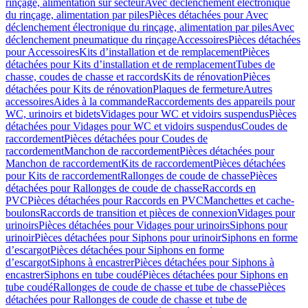
rinçage, alimentation sur secteur
Avec déclenchement électronique
du rinçage, alimentation par piles
Pièces détachées pour Avec
déclenchement électronique du rinçage, alimentation par piles
Avec
déclenchement pneumatique du rinçage
Accessoires
Pièces détachées
pour Accessoires
Kits d’installation et de remplacement
Pièces
détachées pour Kits d’installation et de remplacement
Tubes de
chasse, coudes de chasse et raccords
Kits de rénovation
Pièces
détachées pour Kits de rénovation
Plaques de fermeture
Autres
accessoires
Aides à la commande
Raccordements des appareils pour
WC, urinoirs et bidets
Vidages pour WC et vidoirs suspendus
Pièces
détachées pour Vidages pour WC et vidoirs suspendus
Coudes de
raccordement
Pièces détachées pour Coudes de
raccordement
Manchon de raccordement
Pièces détachées pour
Manchon de raccordement
Kits de raccordement
Pièces détachées
pour Kits de raccordement
Rallonges de coude de chasse
Pièces
détachées pour Rallonges de coude de chasse
Raccords en
PVC
Pièces détachées pour Raccords en PVC
Manchettes et cache-
boulons
Raccords de transition et pièces de connexion
Vidages pour
urinoirs
Pièces détachées pour Vidages pour urinoirs
Siphons pour
urinoir
Pièces détachées pour Siphons pour urinoir
Siphons en forme
d’escargot
Pièces détachées pour Siphons en forme
d’escargot
Siphons à encastrer
Pièces détachées pour Siphons à
encastrer
Siphons en tube coudé
Pièces détachées pour Siphons en
tube coudé
Rallonges de coude de chasse et tube de chasse
Pièces
détachées pour Rallonges de coude de chasse et tube de