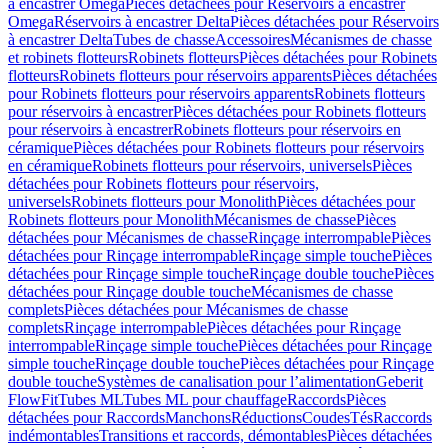
à encastrer Omega
Pièces détachées pour Réservoirs à encastrer
Omega
Réservoirs à encastrer Delta
Pièces détachées pour Réservoirs
à encastrer Delta
Tubes de chasse
Accessoires
Mécanismes de chasse
et robinets flotteurs
Robinets flotteurs
Pièces détachées pour Robinets
flotteurs
Robinets flotteurs pour réservoirs apparents
Pièces détachées
pour Robinets flotteurs pour réservoirs apparents
Robinets flotteurs
pour réservoirs à encastrer
Pièces détachées pour Robinets flotteurs
pour réservoirs à encastrer
Robinets flotteurs pour réservoirs en
céramique
Pièces détachées pour Robinets flotteurs pour réservoirs
en céramique
Robinets flotteurs pour réservoirs, universels
Pièces
détachées pour Robinets flotteurs pour réservoirs,
universels
Robinets flotteurs pour Monolith
Pièces détachées pour
Robinets flotteurs pour Monolith
Mécanismes de chasse
Pièces
détachées pour Mécanismes de chasse
Rinçage interrompable
Pièces
détachées pour Rinçage interrompable
Rinçage simple touche
Pièces
détachées pour Rinçage simple touche
Rinçage double touche
Pièces
détachées pour Rinçage double touche
Mécanismes de chasse
complets
Pièces détachées pour Mécanismes de chasse
complets
Rinçage interrompable
Pièces détachées pour Rinçage
interrompable
Rinçage simple touche
Pièces détachées pour Rinçage
simple touche
Rinçage double touche
Pièces détachées pour Rinçage
double touche
Systèmes de canalisation pour l’alimentation
Geberit
FlowFit
Tubes ML
Tubes ML pour chauffage
Raccords
Pièces
détachées pour Raccords
Manchons
Réductions
Coudes
Tés
Raccords
indémontables
Transitions et raccords, démontables
Pièces détachées