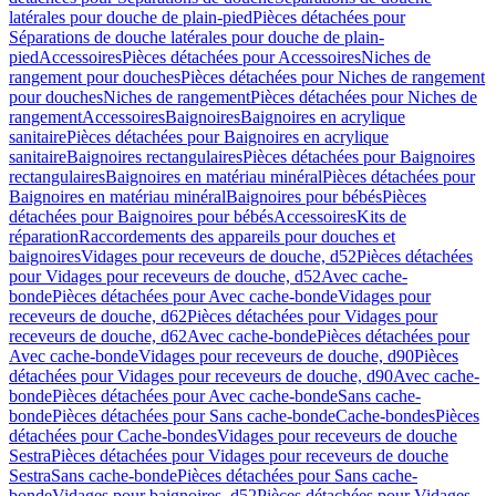
latérales pour douche de plain-pied
Pièces détachées pour
Séparations de douche latérales pour douche de plain-
pied
Accessoires
Pièces détachées pour Accessoires
Niches de
rangement pour douches
Pièces détachées pour Niches de rangement
pour douches
Niches de rangement
Pièces détachées pour Niches de
rangement
Accessoires
Baignoires
Baignoires en acrylique
sanitaire
Pièces détachées pour Baignoires en acrylique
sanitaire
Baignoires rectangulaires
Pièces détachées pour Baignoires
rectangulaires
Baignoires en matériau minéral
Pièces détachées pour
Baignoires en matériau minéral
Baignoires pour bébés
Pièces
détachées pour Baignoires pour bébés
Accessoires
Kits de
réparation
Raccordements des appareils pour douches et
baignoires
Vidages pour receveurs de douche, d52
Pièces détachées
pour Vidages pour receveurs de douche, d52
Avec cache-
bonde
Pièces détachées pour Avec cache-bonde
Vidages pour
receveurs de douche, d62
Pièces détachées pour Vidages pour
receveurs de douche, d62
Avec cache-bonde
Pièces détachées pour
Avec cache-bonde
Vidages pour receveurs de douche, d90
Pièces
détachées pour Vidages pour receveurs de douche, d90
Avec cache-
bonde
Pièces détachées pour Avec cache-bonde
Sans cache-
bonde
Pièces détachées pour Sans cache-bonde
Cache-bondes
Pièces
détachées pour Cache-bondes
Vidages pour receveurs de douche
Sestra
Pièces détachées pour Vidages pour receveurs de douche
Sestra
Sans cache-bonde
Pièces détachées pour Sans cache-
bonde
Vidages pour baignoires, d52
Pièces détachées pour Vidages