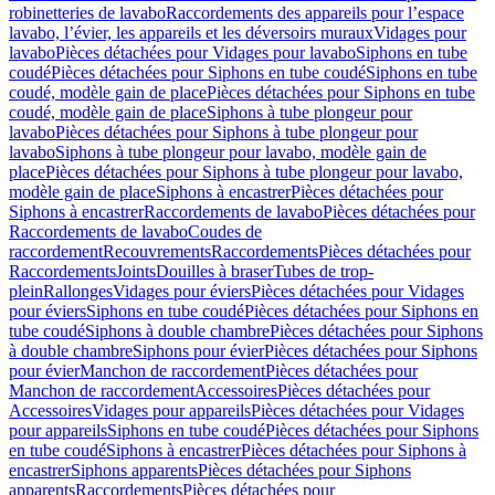
robinetteries de lavabo
Raccordements des appareils pour l’espace
lavabo, l’évier, les appareils et les déversoirs muraux
Vidages pour
lavabo
Pièces détachées pour Vidages pour lavabo
Siphons en tube
coudé
Pièces détachées pour Siphons en tube coudé
Siphons en tube
coudé, modèle gain de place
Pièces détachées pour Siphons en tube
coudé, modèle gain de place
Siphons à tube plongeur pour
lavabo
Pièces détachées pour Siphons à tube plongeur pour
lavabo
Siphons à tube plongeur pour lavabo, modèle gain de
place
Pièces détachées pour Siphons à tube plongeur pour lavabo,
modèle gain de place
Siphons à encastrer
Pièces détachées pour
Siphons à encastrer
Raccordements de lavabo
Pièces détachées pour
Raccordements de lavabo
Coudes de
raccordement
Recouvrements
Raccordements
Pièces détachées pour
Raccordements
Joints
Douilles à braser
Tubes de trop-
plein
Rallonges
Vidages pour éviers
Pièces détachées pour Vidages
pour éviers
Siphons en tube coudé
Pièces détachées pour Siphons en
tube coudé
Siphons à double chambre
Pièces détachées pour Siphons
à double chambre
Siphons pour évier
Pièces détachées pour Siphons
pour évier
Manchon de raccordement
Pièces détachées pour
Manchon de raccordement
Accessoires
Pièces détachées pour
Accessoires
Vidages pour appareils
Pièces détachées pour Vidages
pour appareils
Siphons en tube coudé
Pièces détachées pour Siphons
en tube coudé
Siphons à encastrer
Pièces détachées pour Siphons à
encastrer
Siphons apparents
Pièces détachées pour Siphons
apparents
Raccordements
Pièces détachées pour