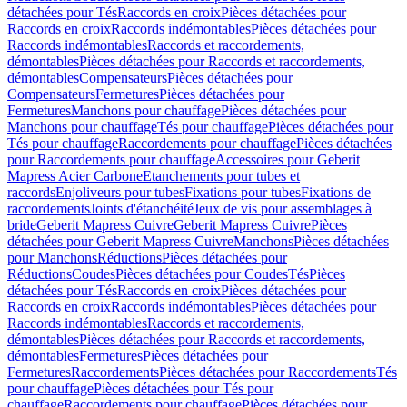
détachées pour Tés
Raccords en croix
Pièces détachées pour
Raccords en croix
Raccords indémontables
Pièces détachées pour
Raccords indémontables
Raccords et raccordements,
démontables
Pièces détachées pour Raccords et raccordements,
démontables
Compensateurs
Pièces détachées pour
Compensateurs
Fermetures
Pièces détachées pour
Fermetures
Manchons pour chauffage
Pièces détachées pour
Manchons pour chauffage
Tés pour chauffage
Pièces détachées pour
Tés pour chauffage
Raccordements pour chauffage
Pièces détachées
pour Raccordements pour chauffage
Accessoires pour Geberit
Mapress Acier Carbone
Etanchements pour tubes et
raccords
Enjoliveurs pour tubes
Fixations pour tubes
Fixations de
raccordements
Joints d'étanchéité
Jeux de vis pour assemblages à
bride
Geberit Mapress Cuivre
Geberit Mapress Cuivre
Pièces
détachées pour Geberit Mapress Cuivre
Manchons
Pièces détachées
pour Manchons
Réductions
Pièces détachées pour
Réductions
Coudes
Pièces détachées pour Coudes
Tés
Pièces
détachées pour Tés
Raccords en croix
Pièces détachées pour
Raccords en croix
Raccords indémontables
Pièces détachées pour
Raccords indémontables
Raccords et raccordements,
démontables
Pièces détachées pour Raccords et raccordements,
démontables
Fermetures
Pièces détachées pour
Fermetures
Raccordements
Pièces détachées pour Raccordements
Tés
pour chauffage
Pièces détachées pour Tés pour
chauffage
Raccordements pour chauffage
Pièces détachées pour