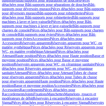
baignoires
Bâti-supports pour séparations de douches
Pièces
détachées pour Bâti-supports pour séparations de douches
Bâti-
supports pour déversoirs muraux
Pièces détachées pour Bâti-supports
pour déversoirs muraux
Bâti-supports pour robinetteries
Pièces
détachées pour Bâti-supports pour robinetteries
Bâti-supports pour
machines à laver et lave-vaisselle
Pièces détachées pour Bâti-
supports pour machines à laver et lave-vaisselle
Bâti-supports pour
charges de console
Pièces détachées pour Bâti-supports pour charges
de console
Bâti-supports pour éviers
Pièces détachées pour Bâti-
supports pour éviers
Accessoires
Pièces détachées pour
Accessoires
Réservoirs apparents
Réservoirs apparents pour WC, en
matière synthétique
Pièces détachées pour Réservoirs apparents pour
WC, en matière synthétique
Attenant
Pièces détachées pour
Attenant
Haute position
Pièces détachées pour Haute position
Basse et
moyenne position
Pièces détachées pour Basse et moyenne
position
Réservoirs apparents pour WC, en céramique sanitaire
Pièces
détachées pour Réservoirs apparents pour WC, en céramique
sanitaire
Attenant
Pièces détachées pour Attenant
Tubes de chasse
pour réservoirs apparents
Pièces détachées pour Tubes de chasse
pour réservoirs apparents
Haute position
Pièces détachées pour Haute
position
Basse et moyenne position
Accessoires
Pièces détachées pour
Accessoires
Raccordements
Pièces détachées pour
Raccordements
Joints
Fixations
Manchettes
Mamelons, rosaces et
modérateurs de débit
Réservoirs à encastrer
Réservoirs à encastrer
Sigma
Pièces détachées pour Réservoirs à encastrer Sigma
Réservoirs