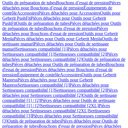
Outils de préparation de tubes
Bouchons d’essai de pression
Pièces
détachées pour Bouchons d’essai de pression
Équipements de
contrôle
Accessoires
Pièces détachées pour Accessoires
Outils pour
Geberit PushFit
Pièces détachées pour Outils pour Geberit
PushFit
Outils de préparation de tubes
Pièces détachées pour Outils
de préparation de tubes
Bouchons d'essai de pression
Pièces
détachées pour Bouchons d'essai de pression
Outils pour Geberit
Mepla
Pièces détachées pour Outils pour Geberit Mepla
Outils de
sertissage manuel
Pièces détachées pour Outils de sertissage
manuel
Sertisseuses compatibilité [1]
Pièces détachées pour
Sertisseuses compatibilité [1]
Sertisseuses compatibilité [2]
Pièces
détachées pour Sertisseuses compatibilité [2]
Outils de préparation de
tubes
Pièces détachées pour Outils de préparation de tubes
Bouchons
d'essai de pression
Pièces détachées pour Bouchons d'essai de
pression
Équipement de contrôle
Accessoires
Outils pour Geberit
Mapress
Pièces détachées pour Outils pour Geberit
Mapress
Sertisseuses compatibilité [1]
Pièces détachées pour
Sertisseuses compatibilité [1]
Sertisseuses compatibilité [2]
Pièces
détachées pour Sertisseuses compatibilité [2]
Outils de sertissage
compatibilité [1] / [2]
Pièces détachées pour Outils de sertissage
compatibilité [1] / [2]
Sertisseuses compatibilité [2XL]
Pièces
détachées pour Sertisseuses compatibilité [2XL]
Sertisseuses
compatibilité [3]
Pièces détachées pour Sertisseuses compatibilité
[3]
Outils de préparation de tubes
Pièces détachées pour Outils de
préparation de tubes
Bouchons d'essai de pression
Pièces détachées