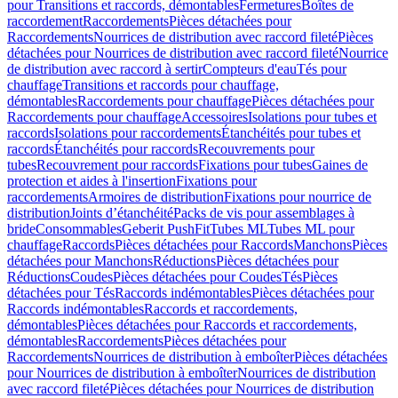
pour Transitions et raccords, démontables
Fermetures
Boîtes de
raccordement
Raccordements
Pièces détachées pour
Raccordements
Nourrices de distribution avec raccord fileté
Pièces
détachées pour Nourrices de distribution avec raccord fileté
Nourrice
de distribution avec raccord à sertir
Compteurs d'eau
Tés pour
chauffage
Transitions et raccords pour chauffage,
démontables
Raccordements pour chauffage
Pièces détachées pour
Raccordements pour chauffage
Accessoires
Isolations pour tubes et
raccords
Isolations pour raccordements
Étanchéités pour tubes et
raccords
Étanchéités pour raccords
Recouvrements pour
tubes
Recouvrement pour raccords
Fixations pour tubes
Gaines de
protection et aides à l'insertion
Fixations pour
raccordements
Armoires de distribution
Fixations pour nourrice de
distribution
Joints d’étanchéité
Packs de vis pour assemblages à
bride
Consommables
Geberit PushFit
Tubes ML
Tubes ML pour
chauffage
Raccords
Pièces détachées pour Raccords
Manchons
Pièces
détachées pour Manchons
Réductions
Pièces détachées pour
Réductions
Coudes
Pièces détachées pour Coudes
Tés
Pièces
détachées pour Tés
Raccords indémontables
Pièces détachées pour
Raccords indémontables
Raccords et raccordements,
démontables
Pièces détachées pour Raccords et raccordements,
démontables
Raccordements
Pièces détachées pour
Raccordements
Nourrices de distribution à emboîter
Pièces détachées
pour Nourrices de distribution à emboîter
Nourrices de distribution
avec raccord fileté
Pièces détachées pour Nourrices de distribution