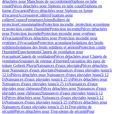
détachées pour Manchons de raccordement
Siphons en tube
coudé
Pièces détachées pour Siphons en tube coudé
Siphons en
forme d'escargot
Pièces détachées pour Siphons en forme
d'escargot
Accessoires
Colliers
Fixations pour
colliers
Coques
Fermetures
Joints
Boîtiers de
protection
Consommables
Protection incendie, protection acoustique
et protection contre l'humidité
Protection incendie
Pièces détachées
pour Protection incendie
Protection incendie pour systèmes
d'évacuation
Pièces détachées pour Protection incendie pour
systèmes d'évacuation
Protection acoustique
Isolations des bruits
solidiens
Isolations des bruits solidiens et aériens
Protection contre
l'humidité
Etanchements
Clapets de ventilation pour
évacuation
Clapets de ventilation
Pièces détachées pour Clapets de
ventilation
Soupapes de retenue d'énergie
Évacuation des eaux de
toiture Geberit Pluvia
Naissances d'eaux pluviales
Pièces détachées
pour Naissances d'eaux pluviales
Naissances d'eaux pluviales jusqu'à
12 l/s
Pièces détachées pour Naissances d'eaux pluviales jusqu'à 12
l/s
Naissances d'eaux pluviales jusqu'à 25 l/s
Pièces détachées pour
Naissances d'eaux pluviales jusqu'à 25 l/s
Naissances d'eaux
pluviales pour chéneaux
Pièces détachées pour Naissances d'eaux
pluviales pour chéneaux
Naissances d'eaux pluviales jusqu'à 12
l/s
Pièces détachées pour Naissances d'eaux pluviales jusqu'à 12
l/s
Naissances d'eaux pluviales jusqu'à 25 l/s
Pièces détachées pour
Naissances d'eaux pluviales jusqu'à 25 l/s
Trop-pleins de
sécurité
Pièces détachées pour Trop-pleins de sécurité
Pour