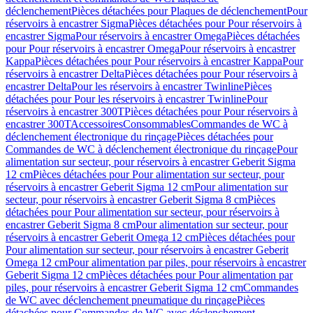
déclenchement
Pièces détachées pour Plaques de déclenchement
Pour
réservoirs à encastrer Sigma
Pièces détachées pour Pour réservoirs à
encastrer Sigma
Pour réservoirs à encastrer Omega
Pièces détachées
pour Pour réservoirs à encastrer Omega
Pour réservoirs à encastrer
Kappa
Pièces détachées pour Pour réservoirs à encastrer Kappa
Pour
réservoirs à encastrer Delta
Pièces détachées pour Pour réservoirs à
encastrer Delta
Pour les réservoirs à encastrer Twinline
Pièces
détachées pour Pour les réservoirs à encastrer Twinline
Pour
réservoirs à encastrer 300T
Pièces détachées pour Pour réservoirs à
encastrer 300T
Accessoires
Consommables
Commandes de WC à
déclenchement électronique du rinçage
Pièces détachées pour
Commandes de WC à déclenchement électronique du rinçage
Pour
alimentation sur secteur, pour réservoirs à encastrer Geberit Sigma
12 cm
Pièces détachées pour Pour alimentation sur secteur, pour
réservoirs à encastrer Geberit Sigma 12 cm
Pour alimentation sur
secteur, pour réservoirs à encastrer Geberit Sigma 8 cm
Pièces
détachées pour Pour alimentation sur secteur, pour réservoirs à
encastrer Geberit Sigma 8 cm
Pour alimentation sur secteur, pour
réservoirs à encastrer Geberit Omega 12 cm
Pièces détachées pour
Pour alimentation sur secteur, pour réservoirs à encastrer Geberit
Omega 12 cm
Pour alimentation par piles, pour réservoirs à encastrer
Geberit Sigma 12 cm
Pièces détachées pour Pour alimentation par
piles, pour réservoirs à encastrer Geberit Sigma 12 cm
Commandes
de WC avec déclenchement pneumatique du rinçage
Pièces
détachées pour Commandes de WC avec déclenchement