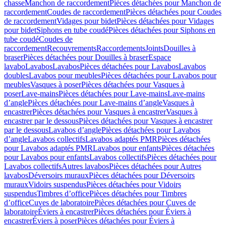
chasse
Manchon de raccordement
Pièces détachées pour Manchon de
raccordement
Coudes de raccordement
Pièces détachées pour Coudes
de raccordement
Vidages pour bidet
Pièces détachées pour Vidages
pour bidet
Siphons en tube coudé
Pièces détachées pour Siphons en
tube coudé
Coudes de
raccordement
Recouvrements
Raccordements
Joints
Douilles à
braser
Pièces détachées pour Douilles à braser
Espace
lavabo
Lavabos
Lavabos
Pièces détachées pour Lavabos
Lavabos
doubles
Lavabos pour meubles
Pièces détachées pour Lavabos pour
meubles
Vasques à poser
Pièces détachées pour Vasques à
poser
Lave-mains
Pièces détachées pour Lave-mains
Lave-mains
d’angle
Pièces détachées pour Lave-mains d’angle
Vasques à
encastrer
Pièces détachées pour Vasques à encastrer
Vasques à
encastrer par le dessous
Pièces détachées pour Vasques à encastrer
par le dessous
Lavabos d’angle
Pièces détachées pour Lavabos
d’angle
Lavabos collectifs
Lavabos adaptés PMR
Pièces détachées
pour Lavabos adaptés PMR
Lavabos pour enfants
Pièces détachées
pour Lavabos pour enfants
Lavabos collectifs
Pièces détachées pour
Lavabos collectifs
Autres lavabos
Pièces détachées pour Autres
lavabos
Déversoirs muraux
Pièces détachées pour Déversoirs
muraux
Vidoirs suspendus
Pièces détachées pour Vidoirs
suspendus
Timbres dʼoffice
Pièces détachées pour Timbres
dʼoffice
Cuves de laboratoire
Pièces détachées pour Cuves de
laboratoire
Éviers à encastrer
Pièces détachées pour Éviers à
encastrer
Éviers à poser
Pièces détachées pour Éviers à