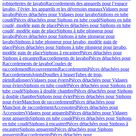
robinetteries de lavabo
Raccordements des appareils pour l’espace
lavabo, l’évier, les appareils et les déversoirs muraux
Vidages pour
lavabo
Pièces détachées pour Vidages pour lavabo
Siphons en tube
coudé
Pièces détachées pour Siphons en tube coudé
Siphons en tube
coudé, modèle gain de place
Pièces détachées pour Siphons en tube
coudé, modèle gain de place
Siphons à tube plongeur pour
lavabo
Pièces détachées pour Siphons à tube plongeur pour
lavabo
Siphons à tube plongeur pour lavabo, modèle gain de
place
Pièces détachées pour Siphons à tube plongeur pour lavabo,
modèle gain de place
Siphons à encastrer
Pièces détachées pour
Siphons à encastrer
Raccordements de lavabo
Pièces détachées pour
Raccordements de lavabo
Coudes de
raccordement
Recouvrements
Raccordements
Pièces détachées pour
Raccordements
Joints
Douilles à braser
Tubes de trop-
plein
Rallonges
Vidages pour éviers
Pièces détachées pour Vidages
pour éviers
Siphons en tube coudé
Pièces détachées pour Siphons en
tube coudé
Siphons à double chambre
Pièces détachées pour Siphons
à double chambre
Siphons pour évier
Pièces détachées pour Siphons
pour évier
Manchon de raccordement
Pièces détachées pour
Manchon de raccordement
Accessoires
Pièces détachées pour
Accessoires
Vidages pour appareils
Pièces détachées pour Vidages
pour appareils
Siphons en tube coudé
Pièces détachées pour Siphons
en tube coudé
Siphons à encastrer
Pièces détachées pour Siphons à
encastrer
Siphons apparents
Pièces détachées pour Siphons
apparents
Raccordements
Pièces détachées pour