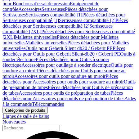
pour Bouchons d'essai de pression
Equipement de
contrôle
Accessoires
Sertisseuses
Pièces détachées pour
Sertisseuses
Sertisseuses compatibilité [1]
Pièces détachées pour
Sertisseuses compatibilité [1]
Sertisseuses compatibilité [2]
Pièces
détachées pour Sertisseuses compatibilité [2]
Sertisseuses
compatibilité [2XL]
Pièces détachées pour Sertisseuses compatibilité
[2XL]
Mallettes universelles
Pièces détachées pour Mallettes
universelles
Mallettes universelles
Pièces détachées pour Mallettes
universelles
Outils pour Geberit Silent-db20 / Geberit PE
Pièces
détachées pour Outils pour Geberit Silent-db20 / Geberit PE
Outils à
souder électrique
Pièces détachées pour Outils à souder
électrique
Accessoires pour outillage à souder électrique
Outils pour
soudure au miroir
Pièces détachées pour Outils pour soudure au
miroir
Accessoires pour outils pour soudure au miroir
Pièces
détachées pour Accessoires pour outils pour soudure au miroir
Outils
de préparation de tubes
Pièces détachées pour Outils de préparation
de tubes
Accessoires pour outils de préparation de tubes
Pièces
détachées pour Accessoires pour outils de préparation de tubes
Aides
à la commande
Télécommandes
Catégories de produits
Lignes de salle de bains
Nouveautés