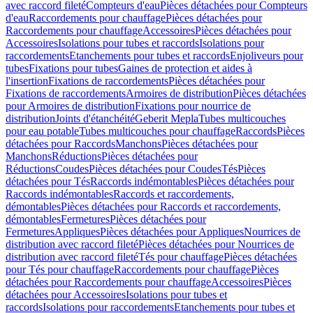
avec raccord fileté
Compteurs d'eau
Pièces détachées pour Compteurs
d'eau
Raccordements pour chauffage
Pièces détachées pour
Raccordements pour chauffage
Accessoires
Pièces détachées pour
Accessoires
Isolations pour tubes et raccords
Isolations pour
raccordements
Etanchements pour tubes et raccords
Enjoliveurs pour
tubes
Fixations pour tubes
Gaines de protection et aides à
l'insertion
Fixations de raccordements
Pièces détachées pour
Fixations de raccordements
Armoires de distribution
Pièces détachées
pour Armoires de distribution
Fixations pour nourrice de
distribution
Joints d'étanchéité
Geberit Mepla
Tubes multicouches
pour eau potable
Tubes multicouches pour chauffage
Raccords
Pièces
détachées pour Raccords
Manchons
Pièces détachées pour
Manchons
Réductions
Pièces détachées pour
Réductions
Coudes
Pièces détachées pour Coudes
Tés
Pièces
détachées pour Tés
Raccords indémontables
Pièces détachées pour
Raccords indémontables
Raccords et raccordements,
démontables
Pièces détachées pour Raccords et raccordements,
démontables
Fermetures
Pièces détachées pour
Fermetures
Appliques
Pièces détachées pour Appliques
Nourrices de
distribution avec raccord fileté
Pièces détachées pour Nourrices de
distribution avec raccord fileté
Tés pour chauffage
Pièces détachées
pour Tés pour chauffage
Raccordements pour chauffage
Pièces
détachées pour Raccordements pour chauffage
Accessoires
Pièces
détachées pour Accessoires
Isolations pour tubes et
raccords
Isolations pour raccordements
Etanchements pour tubes et