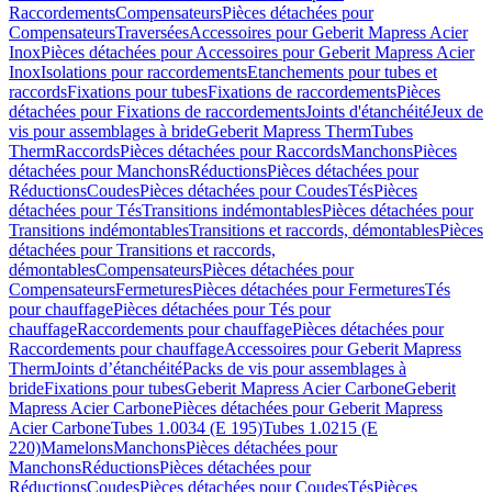
Raccordements
Compensateurs
Pièces détachées pour
Compensateurs
Traversées
Accessoires pour Geberit Mapress Acier
Inox
Pièces détachées pour Accessoires pour Geberit Mapress Acier
Inox
Isolations pour raccordements
Etanchements pour tubes et
raccords
Fixations pour tubes
Fixations de raccordements
Pièces
détachées pour Fixations de raccordements
Joints d'étanchéité
Jeux de
vis pour assemblages à bride
Geberit Mapress Therm
Tubes
Therm
Raccords
Pièces détachées pour Raccords
Manchons
Pièces
détachées pour Manchons
Réductions
Pièces détachées pour
Réductions
Coudes
Pièces détachées pour Coudes
Tés
Pièces
détachées pour Tés
Transitions indémontables
Pièces détachées pour
Transitions indémontables
Transitions et raccords, démontables
Pièces
détachées pour Transitions et raccords,
démontables
Compensateurs
Pièces détachées pour
Compensateurs
Fermetures
Pièces détachées pour Fermetures
Tés
pour chauffage
Pièces détachées pour Tés pour
chauffage
Raccordements pour chauffage
Pièces détachées pour
Raccordements pour chauffage
Accessoires pour Geberit Mapress
Therm
Joints d’étanchéité
Packs de vis pour assemblages à
bride
Fixations pour tubes
Geberit Mapress Acier Carbone
Geberit
Mapress Acier Carbone
Pièces détachées pour Geberit Mapress
Acier Carbone
Tubes 1.0034 (E 195)
Tubes 1.0215 (E
220)
Mamelons
Manchons
Pièces détachées pour
Manchons
Réductions
Pièces détachées pour
Réductions
Coudes
Pièces détachées pour Coudes
Tés
Pièces