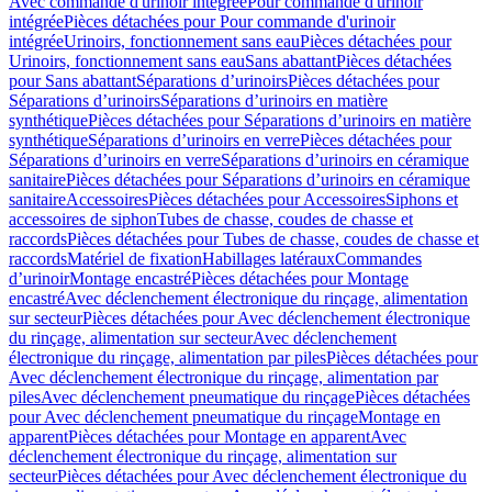
Avec commande d'urinoir intégrée
Pour commande d'urinoir
intégrée
Pièces détachées pour Pour commande d'urinoir
intégrée
Urinoirs, fonctionnement sans eau
Pièces détachées pour
Urinoirs, fonctionnement sans eau
Sans abattant
Pièces détachées
pour Sans abattant
Séparations d’urinoirs
Pièces détachées pour
Séparations d’urinoirs
Séparations d’urinoirs en matière
synthétique
Pièces détachées pour Séparations d’urinoirs en matière
synthétique
Séparations d’urinoirs en verre
Pièces détachées pour
Séparations d’urinoirs en verre
Séparations d’urinoirs en céramique
sanitaire
Pièces détachées pour Séparations d’urinoirs en céramique
sanitaire
Accessoires
Pièces détachées pour Accessoires
Siphons et
accessoires de siphon
Tubes de chasse, coudes de chasse et
raccords
Pièces détachées pour Tubes de chasse, coudes de chasse et
raccords
Matériel de fixation
Habillages latéraux
Commandes
dʼurinoir
Montage encastré
Pièces détachées pour Montage
encastré
Avec déclenchement électronique du rinçage, alimentation
sur secteur
Pièces détachées pour Avec déclenchement électronique
du rinçage, alimentation sur secteur
Avec déclenchement
électronique du rinçage, alimentation par piles
Pièces détachées pour
Avec déclenchement électronique du rinçage, alimentation par
piles
Avec déclenchement pneumatique du rinçage
Pièces détachées
pour Avec déclenchement pneumatique du rinçage
Montage en
apparent
Pièces détachées pour Montage en apparent
Avec
déclenchement électronique du rinçage, alimentation sur
secteur
Pièces détachées pour Avec déclenchement électronique du