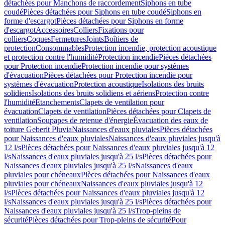
détachées pour Manchons de raccordement
Siphons en tube
coudé
Pièces détachées pour Siphons en tube coudé
Siphons en
forme d'escargot
Pièces détachées pour Siphons en forme
d'escargot
Accessoires
Colliers
Fixations pour
colliers
Coques
Fermetures
Joints
Boîtiers de
protection
Consommables
Protection incendie, protection acoustique
et protection contre l'humidité
Protection incendie
Pièces détachées
pour Protection incendie
Protection incendie pour systèmes
d'évacuation
Pièces détachées pour Protection incendie pour
systèmes d'évacuation
Protection acoustique
Isolations des bruits
solidiens
Isolations des bruits solidiens et aériens
Protection contre
l'humidité
Etanchements
Clapets de ventilation pour
évacuation
Clapets de ventilation
Pièces détachées pour Clapets de
ventilation
Soupapes de retenue d'énergie
Évacuation des eaux de
toiture Geberit Pluvia
Naissances d'eaux pluviales
Pièces détachées
pour Naissances d'eaux pluviales
Naissances d'eaux pluviales jusqu'à
12 l/s
Pièces détachées pour Naissances d'eaux pluviales jusqu'à 12
l/s
Naissances d'eaux pluviales jusqu'à 25 l/s
Pièces détachées pour
Naissances d'eaux pluviales jusqu'à 25 l/s
Naissances d'eaux
pluviales pour chéneaux
Pièces détachées pour Naissances d'eaux
pluviales pour chéneaux
Naissances d'eaux pluviales jusqu'à 12
l/s
Pièces détachées pour Naissances d'eaux pluviales jusqu'à 12
l/s
Naissances d'eaux pluviales jusqu'à 25 l/s
Pièces détachées pour
Naissances d'eaux pluviales jusqu'à 25 l/s
Trop-pleins de
sécurité
Pièces détachées pour Trop-pleins de sécurité
Pour