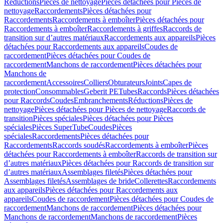
Réductions
Pièces de nettoyage
Pièces détachées pour Pièces de
nettoyage
Raccordements
Pièces détachées pour
Raccordements
Raccordements à emboîter
Pièces détachées pour
Raccordements à emboîter
Raccordements à griffes
Raccords de
transition sur d’autres matériaux
Raccordements aux appareils
Pièces
détachées pour Raccordements aux appareils
Coudes de
raccordement
Pièces détachées pour Coudes de
raccordement
Manchons de raccordement
Pièces détachées pour
Manchons de
raccordement
Accessoires
Colliers
Obturateurs
Joints
Capes de
protection
Consommables
Geberit PE
Tubes
Raccords
Pièces détachées
pour Raccords
Coudes
Embranchements
Réductions
Pièces de
nettoyage
Pièces détachées pour Pièces de nettoyage
Raccords de
transition
Pièces spéciales
Pièces détachées pour Pièces
spéciales
Pièces SuperTube
Coudes
Pièces
spéciales
Raccordements
Pièces détachées pour
Raccordements
Raccords soudés
Raccordements à emboîter
Pièces
détachées pour Raccordements à emboîter
Raccords de transition sur
d’autres matériaux
Pièces détachées pour Raccords de transition sur
d’autres matériaux
Assemblages filetés
Pièces détachées pour
Assemblages filetés
Assemblages de bride
Collerettes
Raccordements
aux appareils
Pièces détachées pour Raccordements aux
appareils
Coudes de raccordement
Pièces détachées pour Coudes de
raccordement
Manchons de raccordement
Pièces détachées pour
Manchons de raccordement
Manchons de raccordement
Pièces