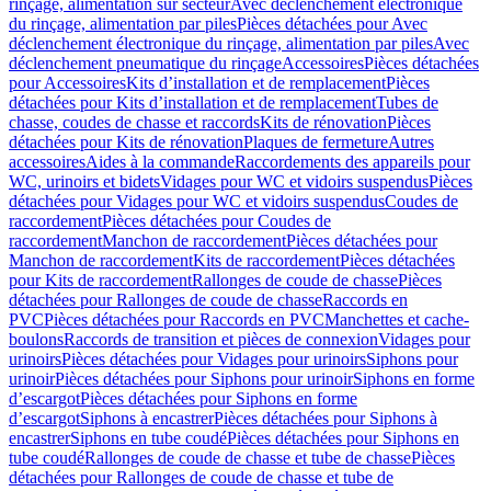
rinçage, alimentation sur secteur
Avec déclenchement électronique
du rinçage, alimentation par piles
Pièces détachées pour Avec
déclenchement électronique du rinçage, alimentation par piles
Avec
déclenchement pneumatique du rinçage
Accessoires
Pièces détachées
pour Accessoires
Kits d’installation et de remplacement
Pièces
détachées pour Kits d’installation et de remplacement
Tubes de
chasse, coudes de chasse et raccords
Kits de rénovation
Pièces
détachées pour Kits de rénovation
Plaques de fermeture
Autres
accessoires
Aides à la commande
Raccordements des appareils pour
WC, urinoirs et bidets
Vidages pour WC et vidoirs suspendus
Pièces
détachées pour Vidages pour WC et vidoirs suspendus
Coudes de
raccordement
Pièces détachées pour Coudes de
raccordement
Manchon de raccordement
Pièces détachées pour
Manchon de raccordement
Kits de raccordement
Pièces détachées
pour Kits de raccordement
Rallonges de coude de chasse
Pièces
détachées pour Rallonges de coude de chasse
Raccords en
PVC
Pièces détachées pour Raccords en PVC
Manchettes et cache-
boulons
Raccords de transition et pièces de connexion
Vidages pour
urinoirs
Pièces détachées pour Vidages pour urinoirs
Siphons pour
urinoir
Pièces détachées pour Siphons pour urinoir
Siphons en forme
d’escargot
Pièces détachées pour Siphons en forme
d’escargot
Siphons à encastrer
Pièces détachées pour Siphons à
encastrer
Siphons en tube coudé
Pièces détachées pour Siphons en
tube coudé
Rallonges de coude de chasse et tube de chasse
Pièces
détachées pour Rallonges de coude de chasse et tube de