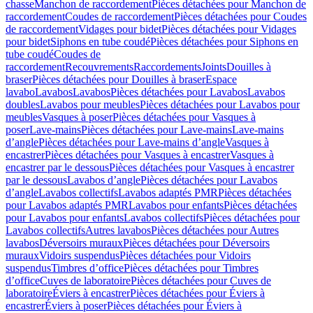
chasse
Manchon de raccordement
Pièces détachées pour Manchon de
raccordement
Coudes de raccordement
Pièces détachées pour Coudes
de raccordement
Vidages pour bidet
Pièces détachées pour Vidages
pour bidet
Siphons en tube coudé
Pièces détachées pour Siphons en
tube coudé
Coudes de
raccordement
Recouvrements
Raccordements
Joints
Douilles à
braser
Pièces détachées pour Douilles à braser
Espace
lavabo
Lavabos
Lavabos
Pièces détachées pour Lavabos
Lavabos
doubles
Lavabos pour meubles
Pièces détachées pour Lavabos pour
meubles
Vasques à poser
Pièces détachées pour Vasques à
poser
Lave-mains
Pièces détachées pour Lave-mains
Lave-mains
d’angle
Pièces détachées pour Lave-mains d’angle
Vasques à
encastrer
Pièces détachées pour Vasques à encastrer
Vasques à
encastrer par le dessous
Pièces détachées pour Vasques à encastrer
par le dessous
Lavabos d’angle
Pièces détachées pour Lavabos
d’angle
Lavabos collectifs
Lavabos adaptés PMR
Pièces détachées
pour Lavabos adaptés PMR
Lavabos pour enfants
Pièces détachées
pour Lavabos pour enfants
Lavabos collectifs
Pièces détachées pour
Lavabos collectifs
Autres lavabos
Pièces détachées pour Autres
lavabos
Déversoirs muraux
Pièces détachées pour Déversoirs
muraux
Vidoirs suspendus
Pièces détachées pour Vidoirs
suspendus
Timbres dʼoffice
Pièces détachées pour Timbres
dʼoffice
Cuves de laboratoire
Pièces détachées pour Cuves de
laboratoire
Éviers à encastrer
Pièces détachées pour Éviers à
encastrer
Éviers à poser
Pièces détachées pour Éviers à