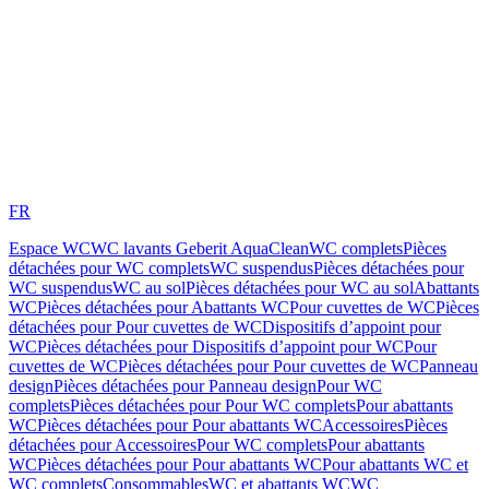
FR
Espace WC
WC lavants Geberit AquaClean
WC complets
Pièces
détachées pour WC complets
WC suspendus
Pièces détachées pour
WC suspendus
WC au sol
Pièces détachées pour WC au sol
Abattants
WC
Pièces détachées pour Abattants WC
Pour cuvettes de WC
Pièces
détachées pour Pour cuvettes de WC
Dispositifs d’appoint pour
WC
Pièces détachées pour Dispositifs d’appoint pour WC
Pour
cuvettes de WC
Pièces détachées pour Pour cuvettes de WC
Panneau
design
Pièces détachées pour Panneau design
Pour WC
complets
Pièces détachées pour Pour WC complets
Pour abattants
WC
Pièces détachées pour Pour abattants WC
Accessoires
Pièces
détachées pour Accessoires
Pour WC complets
Pour abattants
WC
Pièces détachées pour Pour abattants WC
Pour abattants WC et
WC complets
Consommables
WC et abattants WC
WC