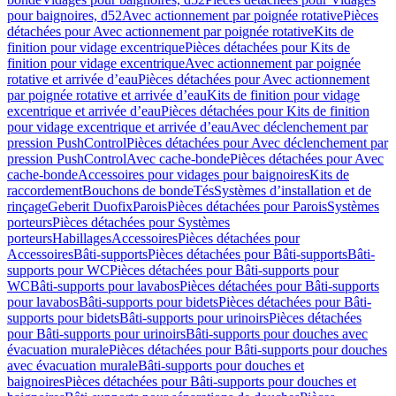
pour baignoires, d52
Avec actionnement par poignée rotative
Pièces
détachées pour Avec actionnement par poignée rotative
Kits de
finition pour vidage excentrique
Pièces détachées pour Kits de
finition pour vidage excentrique
Avec actionnement par poignée
rotative et arrivée d’eau
Pièces détachées pour Avec actionnement
par poignée rotative et arrivée d’eau
Kits de finition pour vidage
excentrique et arrivée d’eau
Pièces détachées pour Kits de finition
pour vidage excentrique et arrivée d’eau
Avec déclenchement par
pression PushControl
Pièces détachées pour Avec déclenchement par
pression PushControl
Avec cache-bonde
Pièces détachées pour Avec
cache-bonde
Accessoires pour vidages pour baignoires
Kits de
raccordement
Bouchons de bonde
Tés
Systèmes d’installation et de
rinçage
Geberit Duofix
Parois
Pièces détachées pour Parois
Systèmes
porteurs
Pièces détachées pour Systèmes
porteurs
Habillages
Accessoires
Pièces détachées pour
Accessoires
Bâti-supports
Pièces détachées pour Bâti-supports
Bâti-
supports pour WC
Pièces détachées pour Bâti-supports pour
WC
Bâti-supports pour lavabos
Pièces détachées pour Bâti-supports
pour lavabos
Bâti-supports pour bidets
Pièces détachées pour Bâti-
supports pour bidets
Bâti-supports pour urinoirs
Pièces détachées
pour Bâti-supports pour urinoirs
Bâti-supports pour douches avec
évacuation murale
Pièces détachées pour Bâti-supports pour douches
avec évacuation murale
Bâti-supports pour douches et
baignoires
Pièces détachées pour Bâti-supports pour douches et