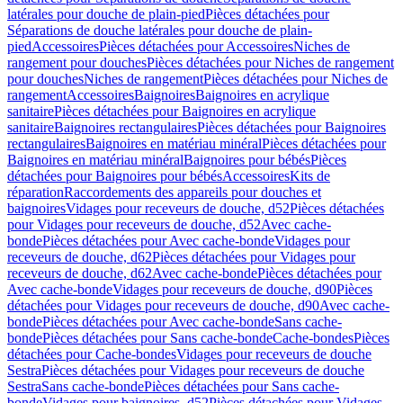
latérales pour douche de plain-pied
Pièces détachées pour
Séparations de douche latérales pour douche de plain-
pied
Accessoires
Pièces détachées pour Accessoires
Niches de
rangement pour douches
Pièces détachées pour Niches de rangement
pour douches
Niches de rangement
Pièces détachées pour Niches de
rangement
Accessoires
Baignoires
Baignoires en acrylique
sanitaire
Pièces détachées pour Baignoires en acrylique
sanitaire
Baignoires rectangulaires
Pièces détachées pour Baignoires
rectangulaires
Baignoires en matériau minéral
Pièces détachées pour
Baignoires en matériau minéral
Baignoires pour bébés
Pièces
détachées pour Baignoires pour bébés
Accessoires
Kits de
réparation
Raccordements des appareils pour douches et
baignoires
Vidages pour receveurs de douche, d52
Pièces détachées
pour Vidages pour receveurs de douche, d52
Avec cache-
bonde
Pièces détachées pour Avec cache-bonde
Vidages pour
receveurs de douche, d62
Pièces détachées pour Vidages pour
receveurs de douche, d62
Avec cache-bonde
Pièces détachées pour
Avec cache-bonde
Vidages pour receveurs de douche, d90
Pièces
détachées pour Vidages pour receveurs de douche, d90
Avec cache-
bonde
Pièces détachées pour Avec cache-bonde
Sans cache-
bonde
Pièces détachées pour Sans cache-bonde
Cache-bondes
Pièces
détachées pour Cache-bondes
Vidages pour receveurs de douche
Sestra
Pièces détachées pour Vidages pour receveurs de douche
Sestra
Sans cache-bonde
Pièces détachées pour Sans cache-
bonde
Vidages pour baignoires, d52
Pièces détachées pour Vidages