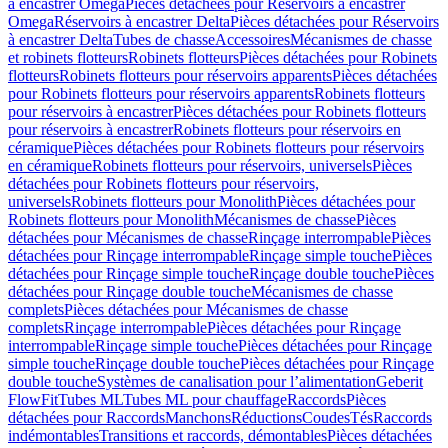
à encastrer Omega
Pièces détachées pour Réservoirs à encastrer
Omega
Réservoirs à encastrer Delta
Pièces détachées pour Réservoirs
à encastrer Delta
Tubes de chasse
Accessoires
Mécanismes de chasse
et robinets flotteurs
Robinets flotteurs
Pièces détachées pour Robinets
flotteurs
Robinets flotteurs pour réservoirs apparents
Pièces détachées
pour Robinets flotteurs pour réservoirs apparents
Robinets flotteurs
pour réservoirs à encastrer
Pièces détachées pour Robinets flotteurs
pour réservoirs à encastrer
Robinets flotteurs pour réservoirs en
céramique
Pièces détachées pour Robinets flotteurs pour réservoirs
en céramique
Robinets flotteurs pour réservoirs, universels
Pièces
détachées pour Robinets flotteurs pour réservoirs,
universels
Robinets flotteurs pour Monolith
Pièces détachées pour
Robinets flotteurs pour Monolith
Mécanismes de chasse
Pièces
détachées pour Mécanismes de chasse
Rinçage interrompable
Pièces
détachées pour Rinçage interrompable
Rinçage simple touche
Pièces
détachées pour Rinçage simple touche
Rinçage double touche
Pièces
détachées pour Rinçage double touche
Mécanismes de chasse
complets
Pièces détachées pour Mécanismes de chasse
complets
Rinçage interrompable
Pièces détachées pour Rinçage
interrompable
Rinçage simple touche
Pièces détachées pour Rinçage
simple touche
Rinçage double touche
Pièces détachées pour Rinçage
double touche
Systèmes de canalisation pour l’alimentation
Geberit
FlowFit
Tubes ML
Tubes ML pour chauffage
Raccords
Pièces
détachées pour Raccords
Manchons
Réductions
Coudes
Tés
Raccords
indémontables
Transitions et raccords, démontables
Pièces détachées