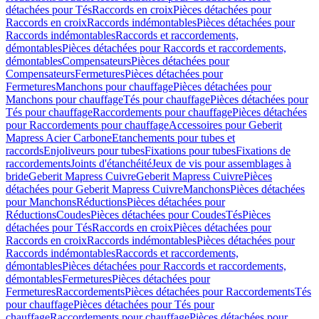
détachées pour Tés
Raccords en croix
Pièces détachées pour
Raccords en croix
Raccords indémontables
Pièces détachées pour
Raccords indémontables
Raccords et raccordements,
démontables
Pièces détachées pour Raccords et raccordements,
démontables
Compensateurs
Pièces détachées pour
Compensateurs
Fermetures
Pièces détachées pour
Fermetures
Manchons pour chauffage
Pièces détachées pour
Manchons pour chauffage
Tés pour chauffage
Pièces détachées pour
Tés pour chauffage
Raccordements pour chauffage
Pièces détachées
pour Raccordements pour chauffage
Accessoires pour Geberit
Mapress Acier Carbone
Etanchements pour tubes et
raccords
Enjoliveurs pour tubes
Fixations pour tubes
Fixations de
raccordements
Joints d'étanchéité
Jeux de vis pour assemblages à
bride
Geberit Mapress Cuivre
Geberit Mapress Cuivre
Pièces
détachées pour Geberit Mapress Cuivre
Manchons
Pièces détachées
pour Manchons
Réductions
Pièces détachées pour
Réductions
Coudes
Pièces détachées pour Coudes
Tés
Pièces
détachées pour Tés
Raccords en croix
Pièces détachées pour
Raccords en croix
Raccords indémontables
Pièces détachées pour
Raccords indémontables
Raccords et raccordements,
démontables
Pièces détachées pour Raccords et raccordements,
démontables
Fermetures
Pièces détachées pour
Fermetures
Raccordements
Pièces détachées pour Raccordements
Tés
pour chauffage
Pièces détachées pour Tés pour
chauffage
Raccordements pour chauffage
Pièces détachées pour