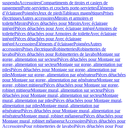
suspendu
Accessoires
Compartiments de tiroirs et casiers de
rangement
Porte-serviettes et crochets porte-serviettes
Éléments
d’éclairage
Poignées
Jeux de pieds
Tableaux magnétiques
Prises
électriques
Autres accessoires
Miroirs et armoires et
toilette
Miroirs
Pièces détachées pour Miroirs
Avec éclairage
intégré
Pièces détachées pour Avec éclairage intégré
Armoires de
toilette
Pièces détachées pour Armoires de toilette
Avec éclairage
intégré
Pièces détachées pour Avec éclairage
intégré
Accessoires
Éléments d’éclairage
Poignées
Autres
accessoires
Prises électriques
Robinetteries
Robinetteries de
lavabo
Pièces détachées pour Robinetteries de lavabo
Montage sur
gorge, alimentation sur secteur
Pièces détachées pour Montage sur
gorge, alimentation sur secteur
Montage sur gorge, alimentation par
piles
Pièces détachées pour Montage sur gorge, alimentation par
piles
Montage sur gorge, alimentation par générateur
Pièces détachées
pour Montage sur gorge, alimentation par générateur
Montage sur
gorge, robinet mitigeur
Pièces détachées pour Montage sur gorge,
robinet mitigeur
Montage mural, alimentation sur secteur
Pièces
détachées pour Montage mural, alimentation sur secteur
Montage
mural, alimentation par piles
Pièces détachées pour Montage mural,
alimentation par piles
Montage mural, alimentation par
générateur
Pièces détachées pour Montage mural, alimentation par
générateur
Montage mural, robinet mélangeur
Pièces détachées pour
Montage mural, robinet mélangeur
Accessoires
Pièces détachées pour
Accessoires
Pour robinetteries de lavabo
Pièces détachées pour Pour