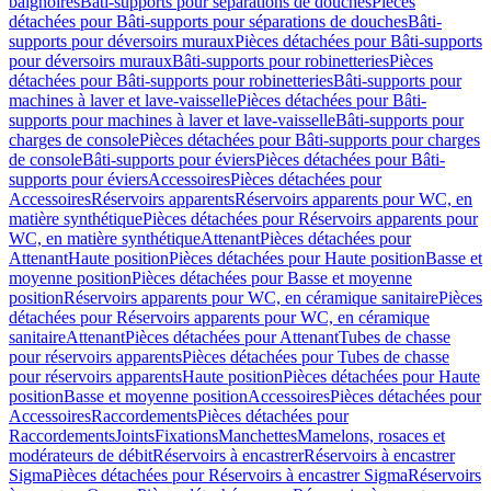
baignoires
Bâti-supports pour séparations de douches
Pièces
détachées pour Bâti-supports pour séparations de douches
Bâti-
supports pour déversoirs muraux
Pièces détachées pour Bâti-supports
pour déversoirs muraux
Bâti-supports pour robinetteries
Pièces
détachées pour Bâti-supports pour robinetteries
Bâti-supports pour
machines à laver et lave-vaisselle
Pièces détachées pour Bâti-
supports pour machines à laver et lave-vaisselle
Bâti-supports pour
charges de console
Pièces détachées pour Bâti-supports pour charges
de console
Bâti-supports pour éviers
Pièces détachées pour Bâti-
supports pour éviers
Accessoires
Pièces détachées pour
Accessoires
Réservoirs apparents
Réservoirs apparents pour WC, en
matière synthétique
Pièces détachées pour Réservoirs apparents pour
WC, en matière synthétique
Attenant
Pièces détachées pour
Attenant
Haute position
Pièces détachées pour Haute position
Basse et
moyenne position
Pièces détachées pour Basse et moyenne
position
Réservoirs apparents pour WC, en céramique sanitaire
Pièces
détachées pour Réservoirs apparents pour WC, en céramique
sanitaire
Attenant
Pièces détachées pour Attenant
Tubes de chasse
pour réservoirs apparents
Pièces détachées pour Tubes de chasse
pour réservoirs apparents
Haute position
Pièces détachées pour Haute
position
Basse et moyenne position
Accessoires
Pièces détachées pour
Accessoires
Raccordements
Pièces détachées pour
Raccordements
Joints
Fixations
Manchettes
Mamelons, rosaces et
modérateurs de débit
Réservoirs à encastrer
Réservoirs à encastrer
Sigma
Pièces détachées pour Réservoirs à encastrer Sigma
Réservoirs