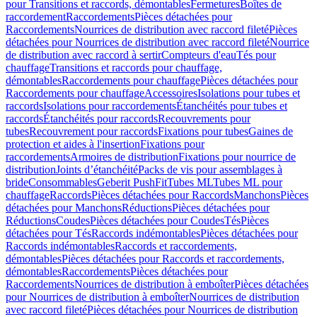
pour Transitions et raccords, démontables
Fermetures
Boîtes de
raccordement
Raccordements
Pièces détachées pour
Raccordements
Nourrices de distribution avec raccord fileté
Pièces
détachées pour Nourrices de distribution avec raccord fileté
Nourrice
de distribution avec raccord à sertir
Compteurs d'eau
Tés pour
chauffage
Transitions et raccords pour chauffage,
démontables
Raccordements pour chauffage
Pièces détachées pour
Raccordements pour chauffage
Accessoires
Isolations pour tubes et
raccords
Isolations pour raccordements
Étanchéités pour tubes et
raccords
Étanchéités pour raccords
Recouvrements pour
tubes
Recouvrement pour raccords
Fixations pour tubes
Gaines de
protection et aides à l'insertion
Fixations pour
raccordements
Armoires de distribution
Fixations pour nourrice de
distribution
Joints d’étanchéité
Packs de vis pour assemblages à
bride
Consommables
Geberit PushFit
Tubes ML
Tubes ML pour
chauffage
Raccords
Pièces détachées pour Raccords
Manchons
Pièces
détachées pour Manchons
Réductions
Pièces détachées pour
Réductions
Coudes
Pièces détachées pour Coudes
Tés
Pièces
détachées pour Tés
Raccords indémontables
Pièces détachées pour
Raccords indémontables
Raccords et raccordements,
démontables
Pièces détachées pour Raccords et raccordements,
démontables
Raccordements
Pièces détachées pour
Raccordements
Nourrices de distribution à emboîter
Pièces détachées
pour Nourrices de distribution à emboîter
Nourrices de distribution
avec raccord fileté
Pièces détachées pour Nourrices de distribution