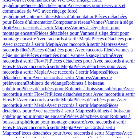
hygiénique
Pièces détachées pour Accessoires pour réservoirs et
commandes de WC avec rinçage forcé
hygiénique
Capteurs
Câbles
Blocs d’alimentation
Pièces détachées
pour Blocs d’alimentation
Composants réseau
Vannes
Vannes à siège
droit
Avec raccords à sertir Mapress
Vannes à siège droit pour
montage encastré
Pièces détachées pour Vannes à siège droit pour
montage encastré
Avec raccords à sertir Mepla
Pièces détachées pour
Avec raccords à sertir Mepla
Avec raccords à sertir Mapress
Avec
raccords filetés
Pièces détachées pour Avec raccords filetés
Vannes à
siège incliné
Pièces détachées pour Vannes à siège incliné
Avec
raccords à sertir FlowFit
Pièces détachées pour Avec raccords à sertir
FlowFit
Avec raccords à sertir Mepla
Pièces détachées pour Avec
raccords à sertir Mepla
Avec raccords à sertir Mapress
Pièces
détachées pour Avec raccords à sertir Mapress
Vannes de
prélèvement
Robinets de vidange
Robinets à boisseau
sphérique
Pièces détachées pour Robinets à boisseau sphérique
Avec
raccords à sertir FlowFit
Pièces détachées pour Avec raccords à sertir
FlowFit
Avec raccords à sertir Mepla
Pièces détachées pour Avec
raccords à sertir Mepla
Avec raccords à sertir Mapress
Pièces
détachées pour Avec raccords à sertir Mapress
Robinets à boisseau
sphérique pour montage encastré
Pièces détachées pour Robinets à
boisseau sphérique pour montage encastré
Avec raccords à sertir
FlowFit
Avec raccords à sertir Mepla
Avec raccords à sertir
Mapress
Pièces détachées pour Avec raccords à sertir Mapress
Avec