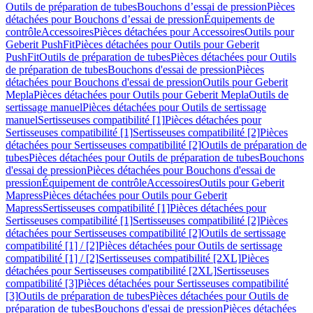
Outils de préparation de tubes
Bouchons d’essai de pression
Pièces
détachées pour Bouchons d’essai de pression
Équipements de
contrôle
Accessoires
Pièces détachées pour Accessoires
Outils pour
Geberit PushFit
Pièces détachées pour Outils pour Geberit
PushFit
Outils de préparation de tubes
Pièces détachées pour Outils
de préparation de tubes
Bouchons d'essai de pression
Pièces
détachées pour Bouchons d'essai de pression
Outils pour Geberit
Mepla
Pièces détachées pour Outils pour Geberit Mepla
Outils de
sertissage manuel
Pièces détachées pour Outils de sertissage
manuel
Sertisseuses compatibilité [1]
Pièces détachées pour
Sertisseuses compatibilité [1]
Sertisseuses compatibilité [2]
Pièces
détachées pour Sertisseuses compatibilité [2]
Outils de préparation de
tubes
Pièces détachées pour Outils de préparation de tubes
Bouchons
d'essai de pression
Pièces détachées pour Bouchons d'essai de
pression
Équipement de contrôle
Accessoires
Outils pour Geberit
Mapress
Pièces détachées pour Outils pour Geberit
Mapress
Sertisseuses compatibilité [1]
Pièces détachées pour
Sertisseuses compatibilité [1]
Sertisseuses compatibilité [2]
Pièces
détachées pour Sertisseuses compatibilité [2]
Outils de sertissage
compatibilité [1] / [2]
Pièces détachées pour Outils de sertissage
compatibilité [1] / [2]
Sertisseuses compatibilité [2XL]
Pièces
détachées pour Sertisseuses compatibilité [2XL]
Sertisseuses
compatibilité [3]
Pièces détachées pour Sertisseuses compatibilité
[3]
Outils de préparation de tubes
Pièces détachées pour Outils de
préparation de tubes
Bouchons d'essai de pression
Pièces détachées