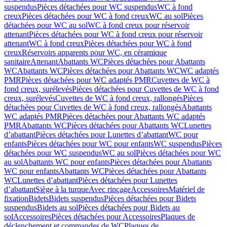
suspendus
Pièces détachées pour WC suspendus
WC à fond
creux
Pièces détachées pour WC à fond creux
WC au sol
Pièces
détachées pour WC au sol
WC à fond creux pour réservoir
attenant
Pièces détachées pour WC à fond creux pour réservoir
attenant
WC à fond creux
Pièces détachées pour WC à fond
creux
Réservoirs apparents pour WC, en céramique
sanitaire
Attenant
Abattants WC
Pièces détachées pour Abattants
WC
Abattants WC
Pièces détachées pour Abattants WC
WC adaptés
PMR
Pièces détachées pour WC adaptés PMR
Cuvettes de WC à
fond creux, surélevés
Pièces détachées pour Cuvettes de WC à fond
creux, surélevés
Cuvettes de WC à fond creux, rallongés
Pièces
détachées pour Cuvettes de WC à fond creux, rallongés
Abattants
WC adaptés PMR
Pièces détachées pour Abattants WC adaptés
PMR
Abattants WC
Pièces détachées pour Abattants WC
Lunettes
d’abattant
Pièces détachées pour Lunettes d’abattant
WC pour
enfants
Pièces détachées pour WC pour enfants
WC suspendus
Pièces
détachées pour WC suspendus
WC au sol
Pièces détachées pour WC
au sol
Abattants WC pour enfants
Pièces détachées pour Abattants
WC pour enfants
Abattants WC
Pièces détachées pour Abattants
WC
Lunettes d’abattant
Pièces détachées pour Lunettes
d’abattant
Siège à la turque
Avec rinçage
Accessoires
Matériel de
fixation
Bidets
Bidets suspendus
Pièces détachées pour Bidets
suspendus
Bidets au sol
Pièces détachées pour Bidets au
sol
Accessoires
Pièces détachées pour Accessoires
Plaques de
déclenchement et commandes de WC
Plaques de