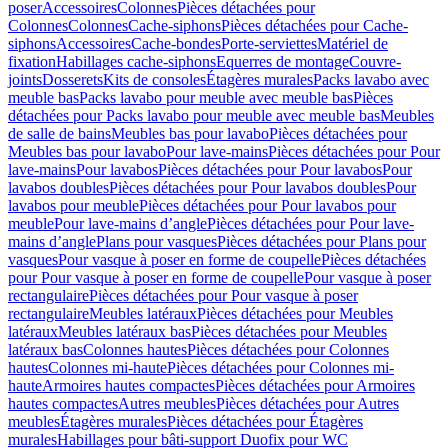
poser
Accessoires
Colonnes
Pièces détachées pour
Colonnes
Colonnes
Cache-siphons
Pièces détachées pour Cache-
siphons
Accessoires
Cache-bondes
Porte-serviettes
Matériel de
fixation
Habillages cache-siphons
Equerres de montage
Couvre-
joints
Dosserets
Kits de consoles
Étagères murales
Packs lavabo avec
meuble bas
Packs lavabo pour meuble avec meuble bas
Pièces
détachées pour Packs lavabo pour meuble avec meuble bas
Meubles
de salle de bains
Meubles bas pour lavabo
Pièces détachées pour
Meubles bas pour lavabo
Pour lave-mains
Pièces détachées pour Pour
lave-mains
Pour lavabos
Pièces détachées pour Pour lavabos
Pour
lavabos doubles
Pièces détachées pour Pour lavabos doubles
Pour
lavabos pour meuble
Pièces détachées pour Pour lavabos pour
meuble
Pour lave-mains d’angle
Pièces détachées pour Pour lave-
mains d’angle
Plans pour vasques
Pièces détachées pour Plans pour
vasques
Pour vasque à poser en forme de coupelle
Pièces détachées
pour Pour vasque à poser en forme de coupelle
Pour vasque à poser
rectangulaire
Pièces détachées pour Pour vasque à poser
rectangulaire
Meubles latéraux
Pièces détachées pour Meubles
latéraux
Meubles latéraux bas
Pièces détachées pour Meubles
latéraux bas
Colonnes hautes
Pièces détachées pour Colonnes
hautes
Colonnes mi-haute
Pièces détachées pour Colonnes mi-
haute
Armoires hautes compactes
Pièces détachées pour Armoires
hautes compactes
Autres meubles
Pièces détachées pour Autres
meubles
Étagères murales
Pièces détachées pour Étagères
murales
Habillages pour bâti-support Duofix pour WC