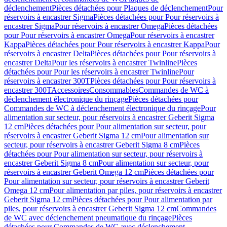
déclenchement
Pièces détachées pour Plaques de déclenchement
Pour
réservoirs à encastrer Sigma
Pièces détachées pour Pour réservoirs à
encastrer Sigma
Pour réservoirs à encastrer Omega
Pièces détachées
pour Pour réservoirs à encastrer Omega
Pour réservoirs à encastrer
Kappa
Pièces détachées pour Pour réservoirs à encastrer Kappa
Pour
réservoirs à encastrer Delta
Pièces détachées pour Pour réservoirs à
encastrer Delta
Pour les réservoirs à encastrer Twinline
Pièces
détachées pour Pour les réservoirs à encastrer Twinline
Pour
réservoirs à encastrer 300T
Pièces détachées pour Pour réservoirs à
encastrer 300T
Accessoires
Consommables
Commandes de WC à
déclenchement électronique du rinçage
Pièces détachées pour
Commandes de WC à déclenchement électronique du rinçage
Pour
alimentation sur secteur, pour réservoirs à encastrer Geberit Sigma
12 cm
Pièces détachées pour Pour alimentation sur secteur, pour
réservoirs à encastrer Geberit Sigma 12 cm
Pour alimentation sur
secteur, pour réservoirs à encastrer Geberit Sigma 8 cm
Pièces
détachées pour Pour alimentation sur secteur, pour réservoirs à
encastrer Geberit Sigma 8 cm
Pour alimentation sur secteur, pour
réservoirs à encastrer Geberit Omega 12 cm
Pièces détachées pour
Pour alimentation sur secteur, pour réservoirs à encastrer Geberit
Omega 12 cm
Pour alimentation par piles, pour réservoirs à encastrer
Geberit Sigma 12 cm
Pièces détachées pour Pour alimentation par
piles, pour réservoirs à encastrer Geberit Sigma 12 cm
Commandes
de WC avec déclenchement pneumatique du rinçage
Pièces
détachées pour Commandes de WC avec déclenchement