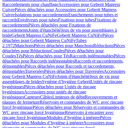
Raccordements pour chauffage
Accessoires pour Geberit Mapress
Cuivre
Pièces détachées pour Accessoires pour Geberit Mapress
Cuivre
Isolations pour raccordements
Etanchements pour tubes et
raccords
Enjoliveurs pour tubes
Fixations pour tubes
Fixations de
raccordements
Pièces détachées pour Fixations de
raccordements
Joints d'étanchéité
Jeux de vis pour assemblages à
bride
Geberit Mapress CuNiFe
Geberit Mapress CuNiFe
Pièces
détachées pour Geberit Mapress CuNiFe
Tubes
2.1972
Manchons
Pièces détachées pour Manchons
Réductions
Pièces
détachées pour Réductions
Coudes
Pièces détachées pour
Coudes
Tés
Pièces détachées pour Tés
Raccords indémontables
Pièces
détachées pour Raccords indémontables
Raccords et raccordements,
démontables
Pièces détachées pour Raccords et raccordements,
démontables
Traversées
Pièces détachées pour Traversées
Accessoires
pour Geberit Mapress CuNiFe
Joints d'étanchéité
Jeux de vis pour
assemblages de brides
Système d’hygiène Geberit
Unités de rinçage
hygiéniques
Pièces détachées pour Unités de rinçage
hygiéniques
Accessoires pour unités de rinçage
hygiéniques
Capteurs
Câbles
Limiteurs de débit
Recouvrements et
plaques de fermeture
Réservoirs et commandes de WC avec rinçage
forcé hygiénique
Pièces détachées pour Réservoirs et commandes de
WC avec rinçage forcé hygiénique
Réservoirs à encastrer avec
rinçage forcé hygiénique
Modules d’hygiène à intégrer
Pièces
détachées pour Modules d’hygiène à intégrer
Accessoires pour
réservoirs et commandes de WC avec rinçage forcé