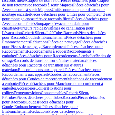
raccords filetés
Clapets de non retour
Pièces détachées pour Clapets
de non retour
Avec raccords à sertir Mapress
Pièces détachées pour
Avec raccords à sertir Mapress
Unités pour compteur d'eau pour
montage encastré
Pièces détachées pour Unités pour compteur d'eau
pour montage encastré
Avec raccords filetés
Pièces détachées pour
Avec raccords filetés
Soupapes d'évacuation d'air pour
chauffage
Purgeurs rapides
Systèmes de canalisation pour
l’évacuation
Geberit Silent-db20
Tubes
Raccords
Pièces détachées
pour Raccords
Coudes
Embranchements
Pièces détachées pour
Embranchements
Réductions
Pièces de nettoyage
Pièces détachées
pour Pièces de nettoyage
Raccordements
Pièces détachées pour
Raccordements
Raccordements à souder
Raccordements à
emboîter
Pièces détachées pour Raccordements à emboîter
Brides de
serrage
Raccords de transition sur d’autres matériaux
Pièces
détachées pour Raccords de transition sur d’autres
matériaux
Raccordements aux appareils
Pièces détachées pour
Raccordements aux appareils
Coudes de raccordement
Pièces
détachées pour Coudes de raccordement
Manchons de raccordement
à emboîter
Pièces détachées pour Manchons de raccordement à
emboîter
Accessoires
Colliers
Fixations pour
colliers
Fermetures
Joints
Consommables
Geberit Silent-
PP
Tubes
Pièces détachées pour Tubes
Raccords
Pièces détachées
pour Raccords
Coudes
Pièces détachées pour
Coudes
Embranchements
Pièces détachées pour
Embranchements
Réductions
Pièces détachées pour