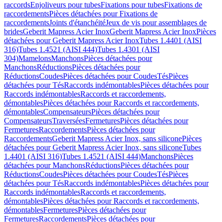
raccords
Enjoliveurs pour tubes
Fixations pour tubes
Fixations de
raccordements
Pièces détachées pour Fixations de
raccordements
Joints d'étanchéité
Jeux de vis pour assemblages de
brides
Geberit Mapress Acier Inox
Geberit Mapress Acier Inox
Pièces
détachées pour Geberit Mapress Acier Inox
Tubes 1.4401 (AISI
316)
Tubes 1.4521 (AISI 444)
Tubes 1.4301 (AISI
304)
Mamelons
Manchons
Pièces détachées pour
Manchons
Réductions
Pièces détachées pour
Réductions
Coudes
Pièces détachées pour Coudes
Tés
Pièces
détachées pour Tés
Raccords indémontables
Pièces détachées pour
Raccords indémontables
Raccords et raccordements,
démontables
Pièces détachées pour Raccords et raccordements,
démontables
Compensateurs
Pièces détachées pour
Compensateurs
Traversées
Fermetures
Pièces détachées pour
Fermetures
Raccordements
Pièces détachées pour
Raccordements
Geberit Mapress Acier Inox, sans silicone
Pièces
détachées pour Geberit Mapress Acier Inox, sans silicone
Tubes
1.4401 (AISI 316)
Tubes 1.4521 (AISI 444)
Manchons
Pièces
détachées pour Manchons
Réductions
Pièces détachées pour
Réductions
Coudes
Pièces détachées pour Coudes
Tés
Pièces
détachées pour Tés
Raccords indémontables
Pièces détachées pour
Raccords indémontables
Raccords et raccordements,
démontables
Pièces détachées pour Raccords et raccordements,
démontables
Fermetures
Pièces détachées pour
Fermetures
Raccordements
Pièces détachées pour