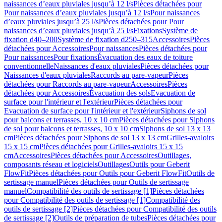
naissances d’eaux pluviales jusqu’à 12 l/s
Pièces détachées pour
Pour naissances d’eaux pluviales jusqu’à 12 l/s
Pour naissances
d’eaux pluviales jusqu’à 25 l/s
Pièces détachées pour Pour
naissances d’eaux pluviales jusqu’à 25 l/s
Fixations
Système de
fixation d40–200
Système de fixation d250–315
Accessoires
Pièces
détachées pour Accessoires
Pour naissances
Pièces détachées pour
Pour naissances
Pour fixations
Évacuation des eaux de toiture
conventionnelle
Naissances d'eaux pluviales
Pièces détachées pour
Naissances d'eaux pluviales
Raccords au pare-vapeur
Pièces
détachées pour Raccords au pare-vapeur
Accessoires
Pièces
détachées pour Accessoires
Évacuation des sols
Evacuation de
surface pour l'intérieur et l'extérieur
Pièces détachées pour
Evacuation de surface pour l'intérieur et l'extérieur
Siphons de sol
pour balcons et terrasses, 10 x 10 cm
Pièces détachées pour Siphons
de sol pour balcons et terrasses, 10 x 10 cm
Siphons de sol 13 x 13
cm
Pièces détachées pour Siphons de sol 13 x 13 cm
Grilles-avaloirs
15 x 15 cm
Pièces détachées pour Grilles-avaloirs 15 x 15
cm
Accessoires
Pièces détachées pour Accessoires
Outillages,
composants réseau et logiciels
Outillages
Outils pour Geberit
FlowFit
Pièces détachées pour Outils pour Geberit FlowFit
Outils de
sertissage manuel
Pièces détachées pour Outils de sertissage
manuel
Compatibilité des outils de sertissage [1]
Pièces détachées
pour Compatibilité des outils de sertissage [1]
Compatibilité des
outils de sertissage [2]
Pièces détachées pour Compatibilité des outils
de sertissage [2]
Outils de préparation de tubes
Pièces détachées pour