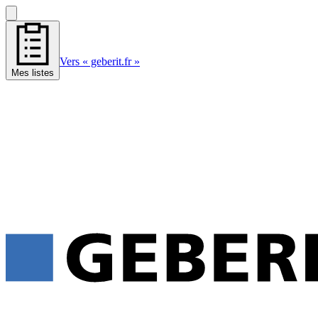
Vers « geberit.fr »
Mes listes