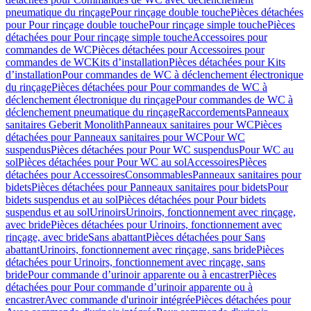
pneumatique du rinçage
Pour rinçage double touche
Pièces détachées
pour Pour rinçage double touche
Pour rinçage simple touche
Pièces
détachées pour Pour rinçage simple touche
Accessoires pour
commandes de WC
Pièces détachées pour Accessoires pour
commandes de WC
Kits d’installation
Pièces détachées pour Kits
d’installation
Pour commandes de WC à déclenchement électronique
du rinçage
Pièces détachées pour Pour commandes de WC à
déclenchement électronique du rinçage
Pour commandes de WC à
déclenchement pneumatique du rinçage
Raccordements
Panneaux
sanitaires Geberit Monolith
Panneaux sanitaires pour WC
Pièces
détachées pour Panneaux sanitaires pour WC
Pour WC
suspendus
Pièces détachées pour Pour WC suspendus
Pour WC au
sol
Pièces détachées pour Pour WC au sol
Accessoires
Pièces
détachées pour Accessoires
Consommables
Panneaux sanitaires pour
bidets
Pièces détachées pour Panneaux sanitaires pour bidets
Pour
bidets suspendus et au sol
Pièces détachées pour Pour bidets
suspendus et au sol
Urinoirs
Urinoirs, fonctionnement avec rinçage,
avec bride
Pièces détachées pour Urinoirs, fonctionnement avec
rinçage, avec bride
Sans abattant
Pièces détachées pour Sans
abattant
Urinoirs, fonctionnement avec rinçage, sans bride
Pièces
détachées pour Urinoirs, fonctionnement avec rinçage, sans
bride
Pour commande d’urinoir apparente ou à encastrer
Pièces
détachées pour Pour commande d’urinoir apparente ou à
encastrer
Avec commande d'urinoir intégrée
Pièces détachées pour