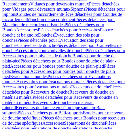
Raccordements
Vidages pour déversoirs muraux
Pièces détachées
pour Vidages pour déversoirs muraux
Siphons
Pièces détachées pour
Siphons
Coudes de raccordement
Pièces détachées pour Coudes de
raccordement
Manchon de raccordement
Pièces détachées pour
Manchon de raccordement
Bondes
Pièces détachées pour
Bondes
Accessoires
Pièces détachées pour Accessoires
Espace
douche et baignoire
Douches
Évacuation des sols pour
douches
Pièces détachées pour Évacuation des sols pour
douches
Canivelles de douche
Pièces détachées pour Canivelles de
douche
Accessoires pour canivelles de douche
Pièces détachées pour
Accessoires pour canivelles de douche
Bondes pour douche de
plain-pied
Pièces détachées pour Bondes pour douche de plain-
pied
Accessoires pour bondes pour douche de plain-pied
Pièces
détachées pour Accessoires pour bondes pour douche de plain-
pied
Evacuations murales
Pièces détachées pour Evacuations
murales
Accessoires pour évacuations murales
Pièces détachées pour
Accessoires pour évacuations murales
Receveurs de douche
Pièces
détachées pour Receveurs de douche
Receveurs de douche en
matériau minéral
Pièces détachées pour Receveurs de douche en
matériau minéral
Receveurs de douche en matériau
minéral
Receveurs de douche en céramique sanitaire
Bâti-
supports
Pièces détachées pour Bâti-supports
Bondes pour receveurs
de douche spécifiques
Pièces détachées pour Bondes pour receveurs
de douche spécifiques
Accessoires
Séparations de douche
Pièces
détachées pour Séparations de douche
Séparations de douche