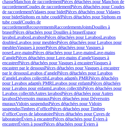
chasse
Manchon de raccordement
Pièces détachées pour Manchon de
raccordement
Coudes de raccordement
Pièces détachées pour Coudes
de raccordement
Vidages pour bidet
Pièces détachées pour Vidages
pour bidet
Siphons en tube coudé
Pièces détachées pour Siphons en
tube coudé
Coudes de
raccordement
Recouvrements
Raccordements
Joints
Douilles à
braser
Pièces détachées pour Douilles à braser
Espace
lavabo
Lavabos
Lavabos
Pièces détachées pour Lavabos
Lavabos
doubles
Lavabos pour meubles
Pièces détachées pour Lavabos pour
meubles
Vasques à poser
Pièces détachées pour Vasques à
poser
Lave-mains
Pièces détachées pour Lave-mains
Lave-mains
d’angle
Pièces détachées pour Lave-mains d’angle
Vasques à
encastrer
Pièces détachées pour Vasques à encastrer
Vasques à
encastrer par le dessous
Pièces détachées pour Vasques à encastrer
par le dessous
Lavabos d’angle
Pièces détachées pour Lavabos
d’angle
Lavabos collectifs
Lavabos adaptés PMR
Pièces détachées
pour Lavabos adaptés PMR
Lavabos pour enfants
Pièces détachées
pour Lavabos pour enfants
Lavabos collectifs
Pièces détachées pour
Lavabos collectifs
Autres lavabos
Pièces détachées pour Autres
lavabos
Déversoirs muraux
Pièces détachées pour Déversoirs
muraux
Vidoirs suspendus
Pièces détachées pour Vidoirs
suspendus
Timbres dʼoffice
Pièces détachées pour Timbres
dʼoffice
Cuves de laboratoire
Pièces détachées pour Cuves de
laboratoire
Éviers à encastrer
Pièces détachées pour Éviers à
encastrer
Éviers à poser
Pièces détachées pour Éviers à