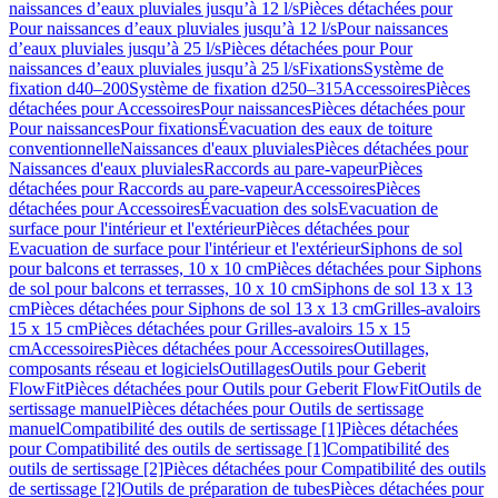
naissances d’eaux pluviales jusqu’à 12 l/s
Pièces détachées pour
Pour naissances d’eaux pluviales jusqu’à 12 l/s
Pour naissances
d’eaux pluviales jusqu’à 25 l/s
Pièces détachées pour Pour
naissances d’eaux pluviales jusqu’à 25 l/s
Fixations
Système de
fixation d40–200
Système de fixation d250–315
Accessoires
Pièces
détachées pour Accessoires
Pour naissances
Pièces détachées pour
Pour naissances
Pour fixations
Évacuation des eaux de toiture
conventionnelle
Naissances d'eaux pluviales
Pièces détachées pour
Naissances d'eaux pluviales
Raccords au pare-vapeur
Pièces
détachées pour Raccords au pare-vapeur
Accessoires
Pièces
détachées pour Accessoires
Évacuation des sols
Evacuation de
surface pour l'intérieur et l'extérieur
Pièces détachées pour
Evacuation de surface pour l'intérieur et l'extérieur
Siphons de sol
pour balcons et terrasses, 10 x 10 cm
Pièces détachées pour Siphons
de sol pour balcons et terrasses, 10 x 10 cm
Siphons de sol 13 x 13
cm
Pièces détachées pour Siphons de sol 13 x 13 cm
Grilles-avaloirs
15 x 15 cm
Pièces détachées pour Grilles-avaloirs 15 x 15
cm
Accessoires
Pièces détachées pour Accessoires
Outillages,
composants réseau et logiciels
Outillages
Outils pour Geberit
FlowFit
Pièces détachées pour Outils pour Geberit FlowFit
Outils de
sertissage manuel
Pièces détachées pour Outils de sertissage
manuel
Compatibilité des outils de sertissage [1]
Pièces détachées
pour Compatibilité des outils de sertissage [1]
Compatibilité des
outils de sertissage [2]
Pièces détachées pour Compatibilité des outils
de sertissage [2]
Outils de préparation de tubes
Pièces détachées pour