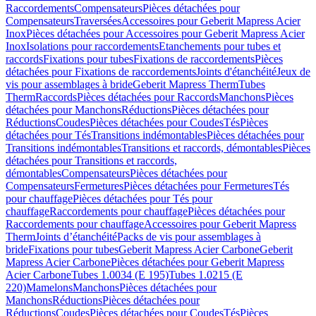
Raccordements
Compensateurs
Pièces détachées pour
Compensateurs
Traversées
Accessoires pour Geberit Mapress Acier
Inox
Pièces détachées pour Accessoires pour Geberit Mapress Acier
Inox
Isolations pour raccordements
Etanchements pour tubes et
raccords
Fixations pour tubes
Fixations de raccordements
Pièces
détachées pour Fixations de raccordements
Joints d'étanchéité
Jeux de
vis pour assemblages à bride
Geberit Mapress Therm
Tubes
Therm
Raccords
Pièces détachées pour Raccords
Manchons
Pièces
détachées pour Manchons
Réductions
Pièces détachées pour
Réductions
Coudes
Pièces détachées pour Coudes
Tés
Pièces
détachées pour Tés
Transitions indémontables
Pièces détachées pour
Transitions indémontables
Transitions et raccords, démontables
Pièces
détachées pour Transitions et raccords,
démontables
Compensateurs
Pièces détachées pour
Compensateurs
Fermetures
Pièces détachées pour Fermetures
Tés
pour chauffage
Pièces détachées pour Tés pour
chauffage
Raccordements pour chauffage
Pièces détachées pour
Raccordements pour chauffage
Accessoires pour Geberit Mapress
Therm
Joints d’étanchéité
Packs de vis pour assemblages à
bride
Fixations pour tubes
Geberit Mapress Acier Carbone
Geberit
Mapress Acier Carbone
Pièces détachées pour Geberit Mapress
Acier Carbone
Tubes 1.0034 (E 195)
Tubes 1.0215 (E
220)
Mamelons
Manchons
Pièces détachées pour
Manchons
Réductions
Pièces détachées pour
Réductions
Coudes
Pièces détachées pour Coudes
Tés
Pièces