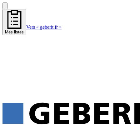
Vers « geberit.fr »
Mes listes