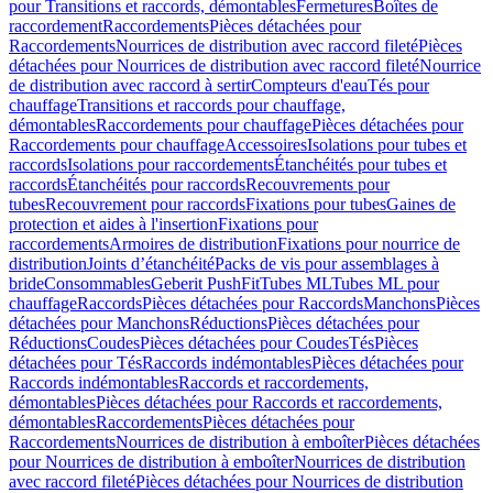
pour Transitions et raccords, démontables
Fermetures
Boîtes de
raccordement
Raccordements
Pièces détachées pour
Raccordements
Nourrices de distribution avec raccord fileté
Pièces
détachées pour Nourrices de distribution avec raccord fileté
Nourrice
de distribution avec raccord à sertir
Compteurs d'eau
Tés pour
chauffage
Transitions et raccords pour chauffage,
démontables
Raccordements pour chauffage
Pièces détachées pour
Raccordements pour chauffage
Accessoires
Isolations pour tubes et
raccords
Isolations pour raccordements
Étanchéités pour tubes et
raccords
Étanchéités pour raccords
Recouvrements pour
tubes
Recouvrement pour raccords
Fixations pour tubes
Gaines de
protection et aides à l'insertion
Fixations pour
raccordements
Armoires de distribution
Fixations pour nourrice de
distribution
Joints d’étanchéité
Packs de vis pour assemblages à
bride
Consommables
Geberit PushFit
Tubes ML
Tubes ML pour
chauffage
Raccords
Pièces détachées pour Raccords
Manchons
Pièces
détachées pour Manchons
Réductions
Pièces détachées pour
Réductions
Coudes
Pièces détachées pour Coudes
Tés
Pièces
détachées pour Tés
Raccords indémontables
Pièces détachées pour
Raccords indémontables
Raccords et raccordements,
démontables
Pièces détachées pour Raccords et raccordements,
démontables
Raccordements
Pièces détachées pour
Raccordements
Nourrices de distribution à emboîter
Pièces détachées
pour Nourrices de distribution à emboîter
Nourrices de distribution
avec raccord fileté
Pièces détachées pour Nourrices de distribution