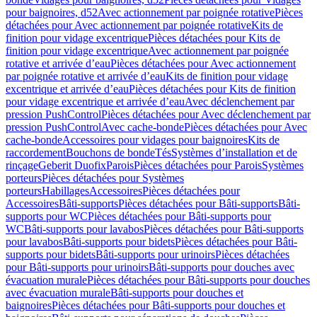
pour baignoires, d52
Avec actionnement par poignée rotative
Pièces
détachées pour Avec actionnement par poignée rotative
Kits de
finition pour vidage excentrique
Pièces détachées pour Kits de
finition pour vidage excentrique
Avec actionnement par poignée
rotative et arrivée d’eau
Pièces détachées pour Avec actionnement
par poignée rotative et arrivée d’eau
Kits de finition pour vidage
excentrique et arrivée d’eau
Pièces détachées pour Kits de finition
pour vidage excentrique et arrivée d’eau
Avec déclenchement par
pression PushControl
Pièces détachées pour Avec déclenchement par
pression PushControl
Avec cache-bonde
Pièces détachées pour Avec
cache-bonde
Accessoires pour vidages pour baignoires
Kits de
raccordement
Bouchons de bonde
Tés
Systèmes d’installation et de
rinçage
Geberit Duofix
Parois
Pièces détachées pour Parois
Systèmes
porteurs
Pièces détachées pour Systèmes
porteurs
Habillages
Accessoires
Pièces détachées pour
Accessoires
Bâti-supports
Pièces détachées pour Bâti-supports
Bâti-
supports pour WC
Pièces détachées pour Bâti-supports pour
WC
Bâti-supports pour lavabos
Pièces détachées pour Bâti-supports
pour lavabos
Bâti-supports pour bidets
Pièces détachées pour Bâti-
supports pour bidets
Bâti-supports pour urinoirs
Pièces détachées
pour Bâti-supports pour urinoirs
Bâti-supports pour douches avec
évacuation murale
Pièces détachées pour Bâti-supports pour douches
avec évacuation murale
Bâti-supports pour douches et
baignoires
Pièces détachées pour Bâti-supports pour douches et