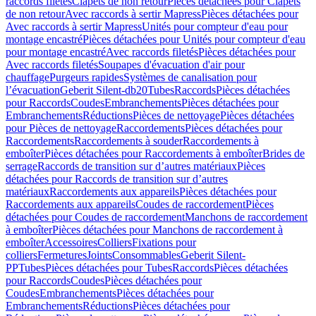
raccords filetés
Clapets de non retour
Pièces détachées pour Clapets
de non retour
Avec raccords à sertir Mapress
Pièces détachées pour
Avec raccords à sertir Mapress
Unités pour compteur d'eau pour
montage encastré
Pièces détachées pour Unités pour compteur d'eau
pour montage encastré
Avec raccords filetés
Pièces détachées pour
Avec raccords filetés
Soupapes d'évacuation d'air pour
chauffage
Purgeurs rapides
Systèmes de canalisation pour
l’évacuation
Geberit Silent-db20
Tubes
Raccords
Pièces détachées
pour Raccords
Coudes
Embranchements
Pièces détachées pour
Embranchements
Réductions
Pièces de nettoyage
Pièces détachées
pour Pièces de nettoyage
Raccordements
Pièces détachées pour
Raccordements
Raccordements à souder
Raccordements à
emboîter
Pièces détachées pour Raccordements à emboîter
Brides de
serrage
Raccords de transition sur d’autres matériaux
Pièces
détachées pour Raccords de transition sur d’autres
matériaux
Raccordements aux appareils
Pièces détachées pour
Raccordements aux appareils
Coudes de raccordement
Pièces
détachées pour Coudes de raccordement
Manchons de raccordement
à emboîter
Pièces détachées pour Manchons de raccordement à
emboîter
Accessoires
Colliers
Fixations pour
colliers
Fermetures
Joints
Consommables
Geberit Silent-
PP
Tubes
Pièces détachées pour Tubes
Raccords
Pièces détachées
pour Raccords
Coudes
Pièces détachées pour
Coudes
Embranchements
Pièces détachées pour
Embranchements
Réductions
Pièces détachées pour