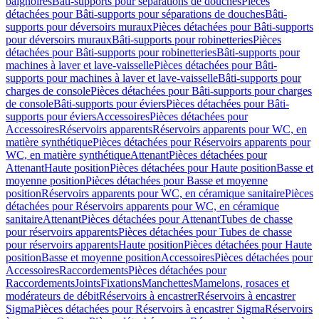
baignoires
Bâti-supports pour séparations de douches
Pièces
détachées pour Bâti-supports pour séparations de douches
Bâti-
supports pour déversoirs muraux
Pièces détachées pour Bâti-supports
pour déversoirs muraux
Bâti-supports pour robinetteries
Pièces
détachées pour Bâti-supports pour robinetteries
Bâti-supports pour
machines à laver et lave-vaisselle
Pièces détachées pour Bâti-
supports pour machines à laver et lave-vaisselle
Bâti-supports pour
charges de console
Pièces détachées pour Bâti-supports pour charges
de console
Bâti-supports pour éviers
Pièces détachées pour Bâti-
supports pour éviers
Accessoires
Pièces détachées pour
Accessoires
Réservoirs apparents
Réservoirs apparents pour WC, en
matière synthétique
Pièces détachées pour Réservoirs apparents pour
WC, en matière synthétique
Attenant
Pièces détachées pour
Attenant
Haute position
Pièces détachées pour Haute position
Basse et
moyenne position
Pièces détachées pour Basse et moyenne
position
Réservoirs apparents pour WC, en céramique sanitaire
Pièces
détachées pour Réservoirs apparents pour WC, en céramique
sanitaire
Attenant
Pièces détachées pour Attenant
Tubes de chasse
pour réservoirs apparents
Pièces détachées pour Tubes de chasse
pour réservoirs apparents
Haute position
Pièces détachées pour Haute
position
Basse et moyenne position
Accessoires
Pièces détachées pour
Accessoires
Raccordements
Pièces détachées pour
Raccordements
Joints
Fixations
Manchettes
Mamelons, rosaces et
modérateurs de débit
Réservoirs à encastrer
Réservoirs à encastrer
Sigma
Pièces détachées pour Réservoirs à encastrer Sigma
Réservoirs