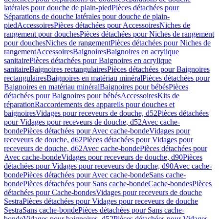
latérales pour douche de plain-pied
Pièces détachées pour
Séparations de douche latérales pour douche de plain-
pied
Accessoires
Pièces détachées pour Accessoires
Niches de
rangement pour douches
Pièces détachées pour Niches de rangement
pour douches
Niches de rangement
Pièces détachées pour Niches de
rangement
Accessoires
Baignoires
Baignoires en acrylique
sanitaire
Pièces détachées pour Baignoires en acrylique
sanitaire
Baignoires rectangulaires
Pièces détachées pour Baignoires
rectangulaires
Baignoires en matériau minéral
Pièces détachées pour
Baignoires en matériau minéral
Baignoires pour bébés
Pièces
détachées pour Baignoires pour bébés
Accessoires
Kits de
réparation
Raccordements des appareils pour douches et
baignoires
Vidages pour receveurs de douche, d52
Pièces détachées
pour Vidages pour receveurs de douche, d52
Avec cache-
bonde
Pièces détachées pour Avec cache-bonde
Vidages pour
receveurs de douche, d62
Pièces détachées pour Vidages pour
receveurs de douche, d62
Avec cache-bonde
Pièces détachées pour
Avec cache-bonde
Vidages pour receveurs de douche, d90
Pièces
détachées pour Vidages pour receveurs de douche, d90
Avec cache-
bonde
Pièces détachées pour Avec cache-bonde
Sans cache-
bonde
Pièces détachées pour Sans cache-bonde
Cache-bondes
Pièces
détachées pour Cache-bondes
Vidages pour receveurs de douche
Sestra
Pièces détachées pour Vidages pour receveurs de douche
Sestra
Sans cache-bonde
Pièces détachées pour Sans cache-
bonde
Vidages pour baignoires, d52
Pièces détachées pour Vidages