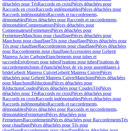
détachées pour Tés
Raccords en croix
Pièces détachées pour
Raccords en croix
Raccords indémontables
Pièces détachées pour
Raccords indémontables
Raccords et raccordements,
démontables
Pièces détachées pour Raccords et raccordements,
démontables
Compensateurs
Pièces détachées pour
Compensateurs
Fermetures
Pièces détachées pour
Fermetures
Manchons pour chauffage
Pièces détachées pour
Manchons pour chauffage
Tés pour chauffage
Pièces détachées pour
Tés pour chauffage
Raccordements pour chauffage
Pièces détachées
pour Raccordements pour chauffage
Accessoires pour Geberit
Mapress Acier Carbone
Etanchements pour tubes et
raccords
Enjoliveurs pour tubes
Fixations pour tubes
Fixations de
raccordements
Joints d'étanchéité
Jeux de vis pour assemblages à
bride
Geberit Mapress Cuivre
Geberit Mapress Cuivre
Pièces
détachées pour Geberit Mapress Cuivre
Manchons
Pièces détachées
pour Manchons
Réductions
Pièces détachées pour
Réductions
Coudes
Pièces détachées pour Coudes
Tés
Pièces
détachées pour Tés
Raccords en croix
Pièces détachées pour
Raccords en croix
Raccords indémontables
Pièces détachées pour
Raccords indémontables
Raccords et raccordements,
démontables
Pièces détachées pour Raccords et raccordements,
démontables
Fermetures
Pièces détachées pour
Fermetures
Raccordements
Pièces détachées pour Raccordements
Tés
pour chauffage
Pièces détachées pour Tés pour
chauffage
Raccordements pour chauffage
Pièces détachées pour