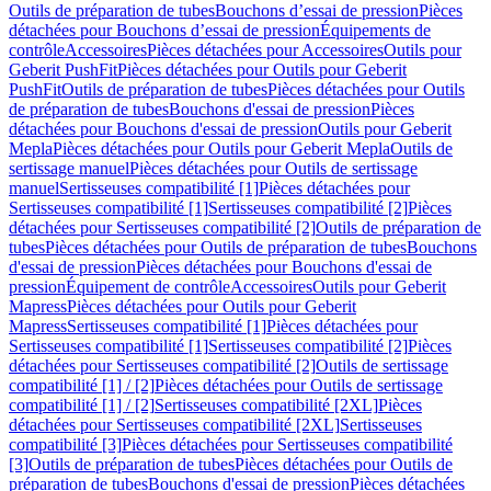
Outils de préparation de tubes
Bouchons d’essai de pression
Pièces
détachées pour Bouchons d’essai de pression
Équipements de
contrôle
Accessoires
Pièces détachées pour Accessoires
Outils pour
Geberit PushFit
Pièces détachées pour Outils pour Geberit
PushFit
Outils de préparation de tubes
Pièces détachées pour Outils
de préparation de tubes
Bouchons d'essai de pression
Pièces
détachées pour Bouchons d'essai de pression
Outils pour Geberit
Mepla
Pièces détachées pour Outils pour Geberit Mepla
Outils de
sertissage manuel
Pièces détachées pour Outils de sertissage
manuel
Sertisseuses compatibilité [1]
Pièces détachées pour
Sertisseuses compatibilité [1]
Sertisseuses compatibilité [2]
Pièces
détachées pour Sertisseuses compatibilité [2]
Outils de préparation de
tubes
Pièces détachées pour Outils de préparation de tubes
Bouchons
d'essai de pression
Pièces détachées pour Bouchons d'essai de
pression
Équipement de contrôle
Accessoires
Outils pour Geberit
Mapress
Pièces détachées pour Outils pour Geberit
Mapress
Sertisseuses compatibilité [1]
Pièces détachées pour
Sertisseuses compatibilité [1]
Sertisseuses compatibilité [2]
Pièces
détachées pour Sertisseuses compatibilité [2]
Outils de sertissage
compatibilité [1] / [2]
Pièces détachées pour Outils de sertissage
compatibilité [1] / [2]
Sertisseuses compatibilité [2XL]
Pièces
détachées pour Sertisseuses compatibilité [2XL]
Sertisseuses
compatibilité [3]
Pièces détachées pour Sertisseuses compatibilité
[3]
Outils de préparation de tubes
Pièces détachées pour Outils de
préparation de tubes
Bouchons d'essai de pression
Pièces détachées