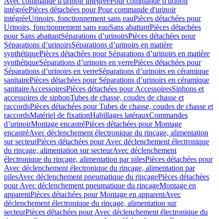
Avec commande d'urinoir intégrée
Pour commande d'urinoir
intégrée
Pièces détachées pour Pour commande d'urinoir
intégrée
Urinoirs, fonctionnement sans eau
Pièces détachées pour
Urinoirs, fonctionnement sans eau
Sans abattant
Pièces détachées
pour Sans abattant
Séparations d’urinoirs
Pièces détachées pour
Séparations d’urinoirs
Séparations d’urinoirs en matière
synthétique
Pièces détachées pour Séparations d’urinoirs en matière
synthétique
Séparations d’urinoirs en verre
Pièces détachées pour
Séparations d’urinoirs en verre
Séparations d’urinoirs en céramique
sanitaire
Pièces détachées pour Séparations d’urinoirs en céramique
sanitaire
Accessoires
Pièces détachées pour Accessoires
Siphons et
accessoires de siphon
Tubes de chasse, coudes de chasse et
raccords
Pièces détachées pour Tubes de chasse, coudes de chasse et
raccords
Matériel de fixation
Habillages latéraux
Commandes
dʼurinoir
Montage encastré
Pièces détachées pour Montage
encastré
Avec déclenchement électronique du rinçage, alimentation
sur secteur
Pièces détachées pour Avec déclenchement électronique
du rinçage, alimentation sur secteur
Avec déclenchement
électronique du rinçage, alimentation par piles
Pièces détachées pour
Avec déclenchement électronique du rinçage, alimentation par
piles
Avec déclenchement pneumatique du rinçage
Pièces détachées
pour Avec déclenchement pneumatique du rinçage
Montage en
apparent
Pièces détachées pour Montage en apparent
Avec
déclenchement électronique du rinçage, alimentation sur
secteur
Pièces détachées pour Avec déclenchement électronique du