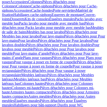
poser
Accessoires
Colonnes
Pièces détachées pour
Colonnes
Colonnes
Cache-siphons
Pièces détachées pour Cache-
siphons
Accessoires
Cache-bondes
Porte-serviettes
Matériel de
fixation
Habillages cache-siphons
Equerres de montage
Couvre-
joints
Dosserets
Kits de consoles
Étagères murales
Packs lavabo avec
meuble bas
Packs lavabo pour meuble avec meuble bas
Pièces
détachées pour Packs lavabo pour meuble avec meuble bas
Meubles
de salle de bains
Meubles bas pour lavabo
Pièces détachées pour
Meubles bas pour lavabo
Pour lave-mains
Pièces détachées pour Pour
lave-mains
Pour lavabos
Pièces détachées pour Pour lavabos
Pour
lavabos doubles
Pièces détachées pour Pour lavabos doubles
Pour
lavabos pour meuble
Pièces détachées pour Pour lavabos pour
meuble
Pour lave-mains d’angle
Pièces détachées pour Pour lave-
mains d’angle
Plans pour vasques
Pièces détachées pour Plans pour
vasques
Pour vasque à poser en forme de coupelle
Pièces détachées
pour Pour vasque à poser en forme de coupelle
Pour vasque à poser
rectangulaire
Pièces détachées pour Pour vasque à poser
rectangulaire
Meubles latéraux
Pièces détachées pour Meubles
latéraux
Meubles latéraux bas
Pièces détachées pour Meubles
latéraux bas
Colonnes hautes
Pièces détachées pour Colonnes
hautes
Colonnes mi-haute
Pièces détachées pour Colonnes mi-
haute
Armoires hautes compactes
Pièces détachées pour Armoires
hautes compactes
Autres meubles
Pièces détachées pour Autres
meubles
Étagères murales
Pièces détachées pour Étagères
murales
Habillages pour bâti-support Duofix pour WC