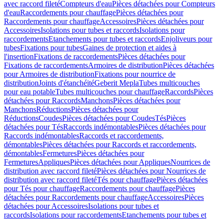
avec raccord fileté
Compteurs d'eau
Pièces détachées pour Compteurs
d'eau
Raccordements pour chauffage
Pièces détachées pour
Raccordements pour chauffage
Accessoires
Pièces détachées pour
Accessoires
Isolations pour tubes et raccords
Isolations pour
raccordements
Etanchements pour tubes et raccords
Enjoliveurs pour
tubes
Fixations pour tubes
Gaines de protection et aides à
l'insertion
Fixations de raccordements
Pièces détachées pour
Fixations de raccordements
Armoires de distribution
Pièces détachées
pour Armoires de distribution
Fixations pour nourrice de
distribution
Joints d'étanchéité
Geberit Mepla
Tubes multicouches
pour eau potable
Tubes multicouches pour chauffage
Raccords
Pièces
détachées pour Raccords
Manchons
Pièces détachées pour
Manchons
Réductions
Pièces détachées pour
Réductions
Coudes
Pièces détachées pour Coudes
Tés
Pièces
détachées pour Tés
Raccords indémontables
Pièces détachées pour
Raccords indémontables
Raccords et raccordements,
démontables
Pièces détachées pour Raccords et raccordements,
démontables
Fermetures
Pièces détachées pour
Fermetures
Appliques
Pièces détachées pour Appliques
Nourrices de
distribution avec raccord fileté
Pièces détachées pour Nourrices de
distribution avec raccord fileté
Tés pour chauffage
Pièces détachées
pour Tés pour chauffage
Raccordements pour chauffage
Pièces
détachées pour Raccordements pour chauffage
Accessoires
Pièces
détachées pour Accessoires
Isolations pour tubes et
raccords
Isolations pour raccordements
Etanchements pour tubes et