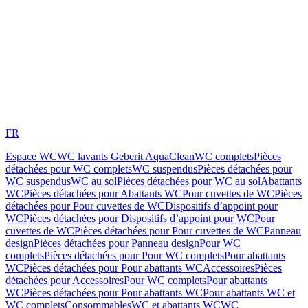
FR
Espace WC
WC lavants Geberit AquaClean
WC complets
Pièces
détachées pour WC complets
WC suspendus
Pièces détachées pour
WC suspendus
WC au sol
Pièces détachées pour WC au sol
Abattants
WC
Pièces détachées pour Abattants WC
Pour cuvettes de WC
Pièces
détachées pour Pour cuvettes de WC
Dispositifs d’appoint pour
WC
Pièces détachées pour Dispositifs d’appoint pour WC
Pour
cuvettes de WC
Pièces détachées pour Pour cuvettes de WC
Panneau
design
Pièces détachées pour Panneau design
Pour WC
complets
Pièces détachées pour Pour WC complets
Pour abattants
WC
Pièces détachées pour Pour abattants WC
Accessoires
Pièces
détachées pour Accessoires
Pour WC complets
Pour abattants
WC
Pièces détachées pour Pour abattants WC
Pour abattants WC et
WC complets
Consommables
WC et abattants WC
WC