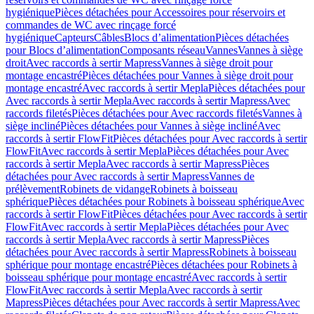
hygiénique
Pièces détachées pour Accessoires pour réservoirs et
commandes de WC avec rinçage forcé
hygiénique
Capteurs
Câbles
Blocs d’alimentation
Pièces détachées
pour Blocs d’alimentation
Composants réseau
Vannes
Vannes à siège
droit
Avec raccords à sertir Mapress
Vannes à siège droit pour
montage encastré
Pièces détachées pour Vannes à siège droit pour
montage encastré
Avec raccords à sertir Mepla
Pièces détachées pour
Avec raccords à sertir Mepla
Avec raccords à sertir Mapress
Avec
raccords filetés
Pièces détachées pour Avec raccords filetés
Vannes à
siège incliné
Pièces détachées pour Vannes à siège incliné
Avec
raccords à sertir FlowFit
Pièces détachées pour Avec raccords à sertir
FlowFit
Avec raccords à sertir Mepla
Pièces détachées pour Avec
raccords à sertir Mepla
Avec raccords à sertir Mapress
Pièces
détachées pour Avec raccords à sertir Mapress
Vannes de
prélèvement
Robinets de vidange
Robinets à boisseau
sphérique
Pièces détachées pour Robinets à boisseau sphérique
Avec
raccords à sertir FlowFit
Pièces détachées pour Avec raccords à sertir
FlowFit
Avec raccords à sertir Mepla
Pièces détachées pour Avec
raccords à sertir Mepla
Avec raccords à sertir Mapress
Pièces
détachées pour Avec raccords à sertir Mapress
Robinets à boisseau
sphérique pour montage encastré
Pièces détachées pour Robinets à
boisseau sphérique pour montage encastré
Avec raccords à sertir
FlowFit
Avec raccords à sertir Mepla
Avec raccords à sertir
Mapress
Pièces détachées pour Avec raccords à sertir Mapress
Avec