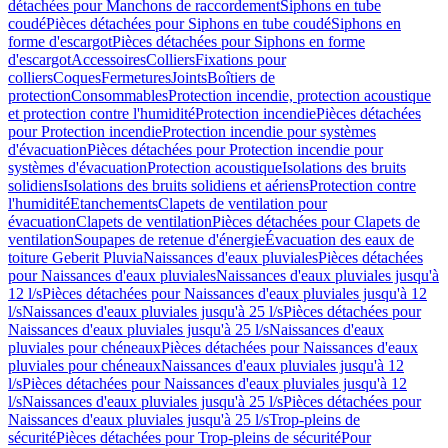
détachées pour Manchons de raccordement
Siphons en tube
coudé
Pièces détachées pour Siphons en tube coudé
Siphons en
forme d'escargot
Pièces détachées pour Siphons en forme
d'escargot
Accessoires
Colliers
Fixations pour
colliers
Coques
Fermetures
Joints
Boîtiers de
protection
Consommables
Protection incendie, protection acoustique
et protection contre l'humidité
Protection incendie
Pièces détachées
pour Protection incendie
Protection incendie pour systèmes
d'évacuation
Pièces détachées pour Protection incendie pour
systèmes d'évacuation
Protection acoustique
Isolations des bruits
solidiens
Isolations des bruits solidiens et aériens
Protection contre
l'humidité
Etanchements
Clapets de ventilation pour
évacuation
Clapets de ventilation
Pièces détachées pour Clapets de
ventilation
Soupapes de retenue d'énergie
Évacuation des eaux de
toiture Geberit Pluvia
Naissances d'eaux pluviales
Pièces détachées
pour Naissances d'eaux pluviales
Naissances d'eaux pluviales jusqu'à
12 l/s
Pièces détachées pour Naissances d'eaux pluviales jusqu'à 12
l/s
Naissances d'eaux pluviales jusqu'à 25 l/s
Pièces détachées pour
Naissances d'eaux pluviales jusqu'à 25 l/s
Naissances d'eaux
pluviales pour chéneaux
Pièces détachées pour Naissances d'eaux
pluviales pour chéneaux
Naissances d'eaux pluviales jusqu'à 12
l/s
Pièces détachées pour Naissances d'eaux pluviales jusqu'à 12
l/s
Naissances d'eaux pluviales jusqu'à 25 l/s
Pièces détachées pour
Naissances d'eaux pluviales jusqu'à 25 l/s
Trop-pleins de
sécurité
Pièces détachées pour Trop-pleins de sécurité
Pour