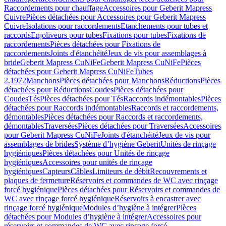
Raccordements pour chauffage
Accessoires pour Geberit Mapress
Cuivre
Pièces détachées pour Accessoires pour Geberit Mapress
Cuivre
Isolations pour raccordements
Etanchements pour tubes et
raccords
Enjoliveurs pour tubes
Fixations pour tubes
Fixations de
raccordements
Pièces détachées pour Fixations de
raccordements
Joints d'étanchéité
Jeux de vis pour assemblages à
bride
Geberit Mapress CuNiFe
Geberit Mapress CuNiFe
Pièces
détachées pour Geberit Mapress CuNiFe
Tubes
2.1972
Manchons
Pièces détachées pour Manchons
Réductions
Pièces
détachées pour Réductions
Coudes
Pièces détachées pour
Coudes
Tés
Pièces détachées pour Tés
Raccords indémontables
Pièces
détachées pour Raccords indémontables
Raccords et raccordements,
démontables
Pièces détachées pour Raccords et raccordements,
démontables
Traversées
Pièces détachées pour Traversées
Accessoires
pour Geberit Mapress CuNiFe
Joints d'étanchéité
Jeux de vis pour
assemblages de brides
Système d’hygiène Geberit
Unités de rinçage
hygiéniques
Pièces détachées pour Unités de rinçage
hygiéniques
Accessoires pour unités de rinçage
hygiéniques
Capteurs
Câbles
Limiteurs de débit
Recouvrements et
plaques de fermeture
Réservoirs et commandes de WC avec rinçage
forcé hygiénique
Pièces détachées pour Réservoirs et commandes de
WC avec rinçage forcé hygiénique
Réservoirs à encastrer avec
rinçage forcé hygiénique
Modules d’hygiène à intégrer
Pièces
détachées pour Modules d’hygiène à intégrer
Accessoires pour
réservoirs et commandes de WC avec rinçage forcé