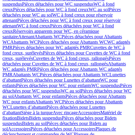
suspendus
Pièces détachées pour WC suspendus
WC à fond
creux
Pièces détachées pour WC à fond creux
WC au sol
Pièces
détachées pour WC au sol
WC à fond creux pour réservoir
attenant
Pièces détachées pour WC à fond creux pour réservoir
attenant
WC à fond creux
Pièces détachées pour WC à fond
creux
Réservoirs apparents pour WC, en céramique
sanitaire
Attenant
Abattants WC
Pièces détachées pour Abattants
WC
Abattants WC
Pièces détachées pour Abattants WC
WC adaptés
PMR
Pièces détachées pour WC adaptés PMR
Cuvettes de WC à
fond creux, surélevés
Pièces détachées pour Cuvettes de WC à fond
creux, surélevés
Cuvettes de WC à fond creux, rallongés
Pièces
détachées pour Cuvettes de WC à fond creux, rallongés
Abattants
WC adaptés PMR
Pièces détachées pour Abattants WC adaptés
PMR
Abattants WC
Pièces détachées pour Abattants WC
Lunettes
d’abattant
Pièces détachées pour Lunettes d’abattant
WC pour
enfants
Pièces détachées pour WC pour enfants
WC suspendus
Pièces
détachées pour WC suspendus
WC au sol
Pièces détachées pour WC
au sol
Abattants WC pour enfants
Pièces détachées pour Abattants
WC pour enfants
Abattants WC
Pièces détachées pour Abattants
WC
Lunettes d’abattant
Pièces détachées pour Lunettes
d’abattant
Siège à la turque
Avec rinçage
Accessoires
Matériel de
fixation
Bidets
Bidets suspendus
Pièces détachées pour Bidets
suspendus
Bidets au sol
Pièces détachées pour Bidets au
sol
Accessoires
Pièces détachées pour Accessoires
Plaques de
déclenchement et commandes de WC
Plaques de