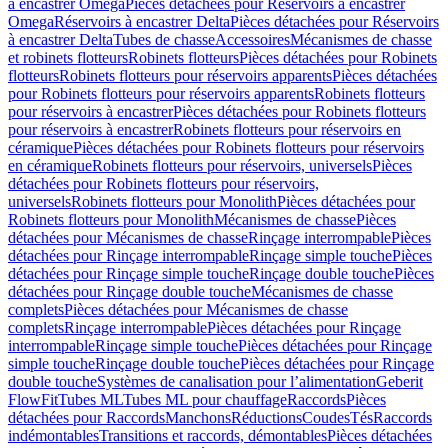
à encastrer Omega
Pièces détachées pour Réservoirs à encastrer
Omega
Réservoirs à encastrer Delta
Pièces détachées pour Réservoirs
à encastrer Delta
Tubes de chasse
Accessoires
Mécanismes de chasse
et robinets flotteurs
Robinets flotteurs
Pièces détachées pour Robinets
flotteurs
Robinets flotteurs pour réservoirs apparents
Pièces détachées
pour Robinets flotteurs pour réservoirs apparents
Robinets flotteurs
pour réservoirs à encastrer
Pièces détachées pour Robinets flotteurs
pour réservoirs à encastrer
Robinets flotteurs pour réservoirs en
céramique
Pièces détachées pour Robinets flotteurs pour réservoirs
en céramique
Robinets flotteurs pour réservoirs, universels
Pièces
détachées pour Robinets flotteurs pour réservoirs,
universels
Robinets flotteurs pour Monolith
Pièces détachées pour
Robinets flotteurs pour Monolith
Mécanismes de chasse
Pièces
détachées pour Mécanismes de chasse
Rinçage interrompable
Pièces
détachées pour Rinçage interrompable
Rinçage simple touche
Pièces
détachées pour Rinçage simple touche
Rinçage double touche
Pièces
détachées pour Rinçage double touche
Mécanismes de chasse
complets
Pièces détachées pour Mécanismes de chasse
complets
Rinçage interrompable
Pièces détachées pour Rinçage
interrompable
Rinçage simple touche
Pièces détachées pour Rinçage
simple touche
Rinçage double touche
Pièces détachées pour Rinçage
double touche
Systèmes de canalisation pour l’alimentation
Geberit
FlowFit
Tubes ML
Tubes ML pour chauffage
Raccords
Pièces
détachées pour Raccords
Manchons
Réductions
Coudes
Tés
Raccords
indémontables
Transitions et raccords, démontables
Pièces détachées