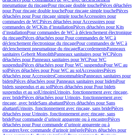
pneumatique du rinçage
Pour rinçage double touche
Pièces détachées
pour Pour rinçage double touche
Pour rinçage simple touche
Pièces
détachées pour Pour rinçage simple touche
Accessoires pour
commandes de WC
Pièces détachées pour Accessoires pour
commandes de WC
Kits d’installation
Pièces détachées pour Kits
d’installation
Pour commandes de WC à déclenchement électronique
du rinçage
Pièces détachées pour Pour commandes de WC à
déclenchement électronique du rinçage
Pour commandes de WC à
déclenchement pneumatique du rinçage
Raccordements
Panneaux
sanitaires Geberit Monolith
Panneaux sanitaires pour WC
Pièces
détachées pour Panneaux sanitaires pour WC
Pour WC
suspendus
Pièces détachées pour Pour WC suspendus
Pour WC au
sol
Pièces détachées pour Pour WC au sol
Accessoires
Pièces
détachées pour Accessoires
Consommables
Panneaux sanitaires pour
bidets
Pièces détachées pour Panneaux sanitaires pour bidets
Pour
bidets suspendus et au sol
Pièces détachées pour Pour bidets
suspendus et au sol
Urinoirs
Urinoirs, fonctionnement avec rinçage,
avec bride
Pièces détachées pour Urinoirs, fonctionnement avec
rinçage, avec bride
Sans abattant
Pièces détachées pour Sans
abattant
Urinoirs, fonctionnement avec rinçage, sans bride
Pièces
détachées pour Urinoirs, fonctionnement avec rinçage, sans
bride
Pour commande d’urinoir apparente ou à encastrer
Pièces
détachées pour Pour commande d’urinoir apparente ou à
encastrer
Avec commande d'urinoir intégrée
Pièces détachées pour