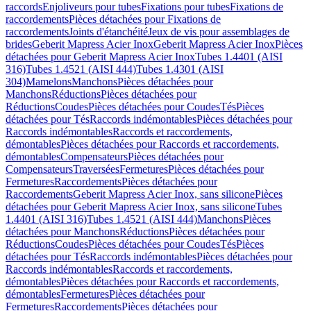
raccords
Enjoliveurs pour tubes
Fixations pour tubes
Fixations de
raccordements
Pièces détachées pour Fixations de
raccordements
Joints d'étanchéité
Jeux de vis pour assemblages de
brides
Geberit Mapress Acier Inox
Geberit Mapress Acier Inox
Pièces
détachées pour Geberit Mapress Acier Inox
Tubes 1.4401 (AISI
316)
Tubes 1.4521 (AISI 444)
Tubes 1.4301 (AISI
304)
Mamelons
Manchons
Pièces détachées pour
Manchons
Réductions
Pièces détachées pour
Réductions
Coudes
Pièces détachées pour Coudes
Tés
Pièces
détachées pour Tés
Raccords indémontables
Pièces détachées pour
Raccords indémontables
Raccords et raccordements,
démontables
Pièces détachées pour Raccords et raccordements,
démontables
Compensateurs
Pièces détachées pour
Compensateurs
Traversées
Fermetures
Pièces détachées pour
Fermetures
Raccordements
Pièces détachées pour
Raccordements
Geberit Mapress Acier Inox, sans silicone
Pièces
détachées pour Geberit Mapress Acier Inox, sans silicone
Tubes
1.4401 (AISI 316)
Tubes 1.4521 (AISI 444)
Manchons
Pièces
détachées pour Manchons
Réductions
Pièces détachées pour
Réductions
Coudes
Pièces détachées pour Coudes
Tés
Pièces
détachées pour Tés
Raccords indémontables
Pièces détachées pour
Raccords indémontables
Raccords et raccordements,
démontables
Pièces détachées pour Raccords et raccordements,
démontables
Fermetures
Pièces détachées pour
Fermetures
Raccordements
Pièces détachées pour