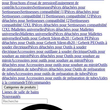
pour Bouchons d'essai de pression
Equipement de
contrôle
Accessoires
Sertisseuses
Pièces détachées pour
Sertisseuses
Sertisseuses compatibilité [1]
Pièces détachées pour
Sertisseuses compatibilité [1]
Sertisseuses compatibilité [2]
Pièces
détachées pour Sertisseuses compatibilité [2]
Sertisseuses
compatibilité [2XL]
Pièces détachées pour Sertisseuses compatibilité
[2XL]
Mallettes universelles
Pièces détachées pour Mallettes
universelles
Mallettes universelles
Pièces détachées pour Mallettes
universelles
Outils pour Geberit Silent-db20 / Geberit PE
Pièces
détachées pour Outils pour Geberit Silent-db20 / Geberit PE
Outils à
souder électrique
Pièces détachées pour Outils à souder
électrique
Accessoires pour outillage à souder électrique
Outils pour
soudure au miroir
Pièces détachées pour Outils pour soudure au
miroir
Accessoires pour outils pour soudure au miroir
Pièces
détachées pour Accessoires pour outils pour soudure au miroir
Outils
de préparation de tubes
Pièces détachées pour Outils de préparation
de tubes
Accessoires pour outils de préparation de tubes
Pièces
détachées pour Accessoires pour outils de préparation de tubes
Aides
à la commande
Télécommandes
Catégories de produits
Lignes de salle de bains
Nouveautés