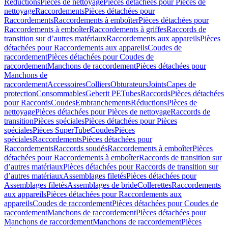
Réductions
Pièces de nettoyage
Pièces détachées pour Pièces de
nettoyage
Raccordements
Pièces détachées pour
Raccordements
Raccordements à emboîter
Pièces détachées pour
Raccordements à emboîter
Raccordements à griffes
Raccords de
transition sur d’autres matériaux
Raccordements aux appareils
Pièces
détachées pour Raccordements aux appareils
Coudes de
raccordement
Pièces détachées pour Coudes de
raccordement
Manchons de raccordement
Pièces détachées pour
Manchons de
raccordement
Accessoires
Colliers
Obturateurs
Joints
Capes de
protection
Consommables
Geberit PE
Tubes
Raccords
Pièces détachées
pour Raccords
Coudes
Embranchements
Réductions
Pièces de
nettoyage
Pièces détachées pour Pièces de nettoyage
Raccords de
transition
Pièces spéciales
Pièces détachées pour Pièces
spéciales
Pièces SuperTube
Coudes
Pièces
spéciales
Raccordements
Pièces détachées pour
Raccordements
Raccords soudés
Raccordements à emboîter
Pièces
détachées pour Raccordements à emboîter
Raccords de transition sur
d’autres matériaux
Pièces détachées pour Raccords de transition sur
d’autres matériaux
Assemblages filetés
Pièces détachées pour
Assemblages filetés
Assemblages de bride
Collerettes
Raccordements
aux appareils
Pièces détachées pour Raccordements aux
appareils
Coudes de raccordement
Pièces détachées pour Coudes de
raccordement
Manchons de raccordement
Pièces détachées pour
Manchons de raccordement
Manchons de raccordement
Pièces