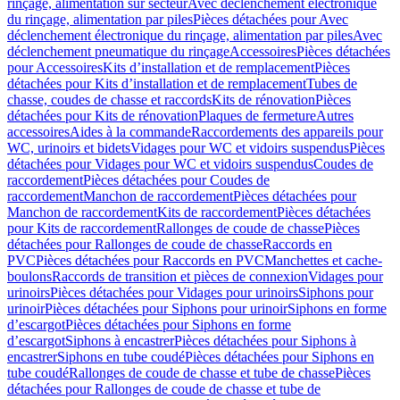
rinçage, alimentation sur secteur
Avec déclenchement électronique
du rinçage, alimentation par piles
Pièces détachées pour Avec
déclenchement électronique du rinçage, alimentation par piles
Avec
déclenchement pneumatique du rinçage
Accessoires
Pièces détachées
pour Accessoires
Kits d’installation et de remplacement
Pièces
détachées pour Kits d’installation et de remplacement
Tubes de
chasse, coudes de chasse et raccords
Kits de rénovation
Pièces
détachées pour Kits de rénovation
Plaques de fermeture
Autres
accessoires
Aides à la commande
Raccordements des appareils pour
WC, urinoirs et bidets
Vidages pour WC et vidoirs suspendus
Pièces
détachées pour Vidages pour WC et vidoirs suspendus
Coudes de
raccordement
Pièces détachées pour Coudes de
raccordement
Manchon de raccordement
Pièces détachées pour
Manchon de raccordement
Kits de raccordement
Pièces détachées
pour Kits de raccordement
Rallonges de coude de chasse
Pièces
détachées pour Rallonges de coude de chasse
Raccords en
PVC
Pièces détachées pour Raccords en PVC
Manchettes et cache-
boulons
Raccords de transition et pièces de connexion
Vidages pour
urinoirs
Pièces détachées pour Vidages pour urinoirs
Siphons pour
urinoir
Pièces détachées pour Siphons pour urinoir
Siphons en forme
d’escargot
Pièces détachées pour Siphons en forme
d’escargot
Siphons à encastrer
Pièces détachées pour Siphons à
encastrer
Siphons en tube coudé
Pièces détachées pour Siphons en
tube coudé
Rallonges de coude de chasse et tube de chasse
Pièces
détachées pour Rallonges de coude de chasse et tube de