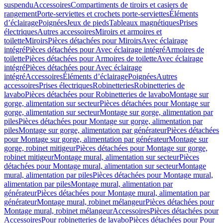
suspendu
Accessoires
Compartiments de tiroirs et casiers de
rangement
Porte-serviettes et crochets porte-serviettes
Éléments
d’éclairage
Poignées
Jeux de pieds
Tableaux magnétiques
Prises
électriques
Autres accessoires
Miroirs et armoires et
toilette
Miroirs
Pièces détachées pour Miroirs
Avec éclairage
intégré
Pièces détachées pour Avec éclairage intégré
Armoires de
toilette
Pièces détachées pour Armoires de toilette
Avec éclairage
intégré
Pièces détachées pour Avec éclairage
intégré
Accessoires
Éléments d’éclairage
Poignées
Autres
accessoires
Prises électriques
Robinetteries
Robinetteries de
lavabo
Pièces détachées pour Robinetteries de lavabo
Montage sur
gorge, alimentation sur secteur
Pièces détachées pour Montage sur
gorge, alimentation sur secteur
Montage sur gorge, alimentation par
piles
Pièces détachées pour Montage sur gorge, alimentation par
piles
Montage sur gorge, alimentation par générateur
Pièces détachées
pour Montage sur gorge, alimentation par générateur
Montage sur
gorge, robinet mitigeur
Pièces détachées pour Montage sur gorge,
robinet mitigeur
Montage mural, alimentation sur secteur
Pièces
détachées pour Montage mural, alimentation sur secteur
Montage
mural, alimentation par piles
Pièces détachées pour Montage mural,
alimentation par piles
Montage mural, alimentation par
générateur
Pièces détachées pour Montage mural, alimentation par
générateur
Montage mural, robinet mélangeur
Pièces détachées pour
Montage mural, robinet mélangeur
Accessoires
Pièces détachées pour
Accessoires
Pour robinetteries de lavabo
Pièces détachées pour Pour