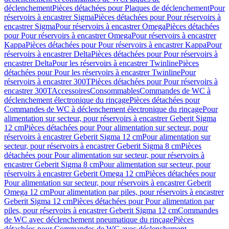
déclenchement
Pièces détachées pour Plaques de déclenchement
Pour
réservoirs à encastrer Sigma
Pièces détachées pour Pour réservoirs à
encastrer Sigma
Pour réservoirs à encastrer Omega
Pièces détachées
pour Pour réservoirs à encastrer Omega
Pour réservoirs à encastrer
Kappa
Pièces détachées pour Pour réservoirs à encastrer Kappa
Pour
réservoirs à encastrer Delta
Pièces détachées pour Pour réservoirs à
encastrer Delta
Pour les réservoirs à encastrer Twinline
Pièces
détachées pour Pour les réservoirs à encastrer Twinline
Pour
réservoirs à encastrer 300T
Pièces détachées pour Pour réservoirs à
encastrer 300T
Accessoires
Consommables
Commandes de WC à
déclenchement électronique du rinçage
Pièces détachées pour
Commandes de WC à déclenchement électronique du rinçage
Pour
alimentation sur secteur, pour réservoirs à encastrer Geberit Sigma
12 cm
Pièces détachées pour Pour alimentation sur secteur, pour
réservoirs à encastrer Geberit Sigma 12 cm
Pour alimentation sur
secteur, pour réservoirs à encastrer Geberit Sigma 8 cm
Pièces
détachées pour Pour alimentation sur secteur, pour réservoirs à
encastrer Geberit Sigma 8 cm
Pour alimentation sur secteur, pour
réservoirs à encastrer Geberit Omega 12 cm
Pièces détachées pour
Pour alimentation sur secteur, pour réservoirs à encastrer Geberit
Omega 12 cm
Pour alimentation par piles, pour réservoirs à encastrer
Geberit Sigma 12 cm
Pièces détachées pour Pour alimentation par
piles, pour réservoirs à encastrer Geberit Sigma 12 cm
Commandes
de WC avec déclenchement pneumatique du rinçage
Pièces
détachées pour Commandes de WC avec déclenchement