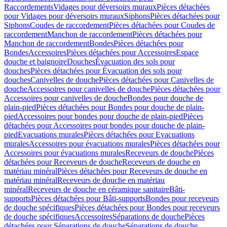
Raccordements
Vidages pour déversoirs muraux
Pièces détachées
pour Vidages pour déversoirs muraux
Siphons
Pièces détachées pour
Siphons
Coudes de raccordement
Pièces détachées pour Coudes de
raccordement
Manchon de raccordement
Pièces détachées pour
Manchon de raccordement
Bondes
Pièces détachées pour
Bondes
Accessoires
Pièces détachées pour Accessoires
Espace
douche et baignoire
Douches
Évacuation des sols pour
douches
Pièces détachées pour Évacuation des sols pour
douches
Canivelles de douche
Pièces détachées pour Canivelles de
douche
Accessoires pour canivelles de douche
Pièces détachées pour
Accessoires pour canivelles de douche
Bondes pour douche de
plain-pied
Pièces détachées pour Bondes pour douche de plain-
pied
Accessoires pour bondes pour douche de plain-pied
Pièces
détachées pour Accessoires pour bondes pour douche de plain-
pied
Evacuations murales
Pièces détachées pour Evacuations
murales
Accessoires pour évacuations murales
Pièces détachées pour
Accessoires pour évacuations murales
Receveurs de douche
Pièces
détachées pour Receveurs de douche
Receveurs de douche en
matériau minéral
Pièces détachées pour Receveurs de douche en
matériau minéral
Receveurs de douche en matériau
minéral
Receveurs de douche en céramique sanitaire
Bâti-
supports
Pièces détachées pour Bâti-supports
Bondes pour receveurs
de douche spécifiques
Pièces détachées pour Bondes pour receveurs
de douche spécifiques
Accessoires
Séparations de douche
Pièces
détachées pour Séparations de douche
Séparations de douche