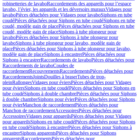
robinetteries de lavabo
Raccordements des appareils pour l’espace
lavabo, l’évier, les appareils et les déversoirs muraux
Vidages pour
lavabo
Pièces détachées pour Vidages pour lavabo
Siphons en tube
coudé
Pièces détachées pour Siphons en tube coudé
Siphons en tube
coudé, modèle gain de place
Pièces détachées pour Siphons en tube
coudé, modèle gain de place
Siphons à tube plongeur pour
lavabo
Pièces détachées pour Siphons à tube plongeur pour
lavabo
Siphons à tube plongeur pour lavabo, modèle gain de
place
Pièces détachées pour Siphons à tube plongeur pour lavabo,
modèle gain de place
Siphons à encastrer
Pièces détachées pour
Siphons à encastrer
Raccordements de lavabo
Pièces détachées pour
Raccordements de lavabo
Coudes de
raccordement
Recouvrements
Raccordements
Pièces détachées pour
Raccordements
Joints
Douilles à braser
Tubes de trop-
plein
Rallonges
Vidages pour éviers
Pièces détachées pour Vidages
pour éviers
Siphons en tube coudé
Pièces détachées pour Siphons en
tube coudé
Siphons à double chambre
Pièces détachées pour Siphons
à double chambre
Siphons pour évier
Pièces détachées pour Siphons
pour évier
Manchon de raccordement
Pièces détachées pour
Manchon de raccordement
Accessoires
Pièces détachées pour
Accessoires
Vidages pour appareils
Pièces détachées pour Vidages
pour appareils
Siphons en tube coudé
Pièces détachées pour Siphons
en tube coudé
Siphons à encastrer
Pièces détachées pour Siphons à
encastrer
Siphons apparents
Pièces détachées pour Siphons
apparents
Raccordements
Pièces détachées pour