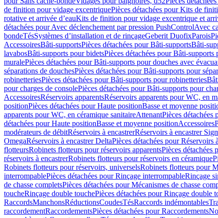
pour Sans cache-bonde
Vidages pour baignoires, d52
Pièces détachées
de finition pour vidage excentrique
Pièces détachées pour Kits de fini
rotative et arrivée d’eau
Kits de finition pour vidage excentrique et arr
détachées pour Avec déclenchement par pression PushControl
Avec c
bonde
Tés
Systèmes d’installation et de rinçage
Geberit Duofix
Parois
Pi
Accessoires
Bâti-supports
Pièces détachées pour Bâti-supports
Bâti-su
lavabos
Bâti-supports pour bidets
Pièces détachées pour Bâti-supports 
murale
Pièces détachées pour Bâti-supports pour douches avec évacua
séparations de douches
Pièces détachées pour Bâti-supports pour sépa
robinetteries
Pièces détachées pour Bâti-supports pour robinetteries
Bât
pour charges de console
Pièces détachées pour Bâti-supports pour cha
Accessoires
Réservoirs apparents
Réservoirs apparents pour WC, en ma
position
Pièces détachées pour Haute position
Basse et moyenne positi
apparents pour WC, en céramique sanitaire
Attenant
Pièces détachées 
détachées pour Haute position
Basse et moyenne position
Accessoires
P
modérateurs de débit
Réservoirs à encastrer
Réservoirs à encastrer Sig
Omega
Réservoirs à encastrer Delta
Pièces détachées pour Réservoirs à
flotteurs
Robinets flotteurs pour réservoirs apparents
Pièces détachées p
réservoirs à encastrer
Robinets flotteurs pour réservoirs en céramique
P
Robinets flotteurs pour réservoirs, universels
Robinets flotteurs pour 
interrompable
Pièces détachées pour Rinçage interrompable
Rinçage s
de chasse complets
Pièces détachées pour Mécanismes de chasse comp
touche
Rinçage double touche
Pièces détachées pour Rinçage double 
Raccords
Manchons
Réductions
Coudes
Tés
Raccords indémontables
Tra
raccordement
Raccordements
Pièces détachées pour Raccordements
Nou