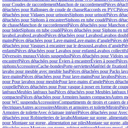
pour Coudes de raccordement
Manchon de raccordement
Pièces détac
détachées pour Rallonges de coude de chasse
Raccords en PVC
Pièce
détachées pour Vidages pour urinoirs
Siphons pour urinoir
Pièces déta
détachées pour Siphons à encastrer
Siphons en tube coudé
Pièces déta
de chasse
Manchon de raccordement
Pièces détachées pour Manchon 
pour bidet
Siphons en tube coudé
Pièces détachées pour Siphons en tu
lavabo
Lavabos
Lavabos
Pièces détachées pour Lavabos
Lavabos doubl
mains
Pièces détachées pour Lave-mains
Lave-mains d’angle
Pièces dé
détachées pour Vasques à encastrer par le dessous
Lavabos d’angle
Piè
enfants
Pièces détachées pour Lavabos pour enfants
Lavabos collectifs
Déversoirs muraux
Vidoirs suspendus
Pièces détachées pour Vidoirs s
encastrer
Pièces détachées pour Éviers à encastrer
Éviers à poser
Pièces
siphons
Accessoires
Cache-bondes
Porte-serviettes
Matériel de fixation
H
lavabo pour meuble avec meuble bas
Pièces détachées pour Packs la
lave-mains
Pièces détachées pour Pour lave-mains
Pour lavabos
Pièces
pour Pour lavabos pour meuble
Pour lave-mains d’angle
Pièces détach
coupelle
Pièces détachées pour Pour vasque à poser en forme de coupe
latéraux
Meubles latéraux bas
Pièces détachées pour Meubles latéraux 
compactes
Pièces détachées pour Armoires hautes compactes
Autres m
pour WC suspendu
Accessoires
Compartiments de tiroirs et casiers de
électriques
Autres accessoires
Miroirs et armoires et toilette
Miroirs
Pièc
Armoires de toilette
Avec éclairage intégré
Pièces détachées pour Avec 
détachées pour Robinetteries de lavabo
Montage sur gorge, alimentatio
pour Montage sur gorge, alimentation par piles
Montage sur gorge, ali
détachées pour Montage sur gorge, robinet mitigeur
Montage mural, al