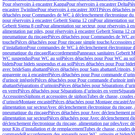
Pour réservoirs à encastrer Kappa
Pour réservoirs à encastrer Delta
Piè
encastrer Twinline
Pour réservoirs à encastrer 300T
Pièces détachées p
détachées pour Commandes de WC à déclenchement électronique du 
pour réservoirs à encastrer Geberit Sigma 12 cm
Pour alimentation sur
Geberit Sigma 8 cm
Pour alimentation sur secteur, pour réservoirs à 
alimentation par piles, pour réservoirs à encastrer Geberit Sigma 12 c
pneumatique du rinçage
Pièces détachées pour Commandes de WC ave
touche
Pièces détachées pour Pour rinçage simple touche
Accessoires
d’installation
Pour commandes de WC à déclenchement électronique d
pneumatique du rinçage
Raccordements
Panneaux sanitaires Geberit M
WC suspendus
Pour WC au sol
Pièces détachées pour Pour WC au sol
bidets
Pour bidets suspendus et au sol
Pièces détachées pour Pour bidet
avec bride
Sans abattant
Pièces détachées pour Sans abattant
Urinoirs, 
apparente ou à encastrer
Pièces détachées pour Pour commande d’urino
d'urinoir intégrée
Pièces détachées pour Pour commande d'urinoir inté
abattant
Séparations d’urinoirs
Pièces détachées pour Séparations d’uri
en verre
Pièces détachées pour Séparations d’urinoirs en verre
Séparati
Accessoires
Siphons et accessoires de siphon
Tubes de chasse, coudes 
dʼurinoir
Montage encastré
Pièces détachées pour Montage encastré
Ave
alimentation sur secteur
Avec déclenchement électronique du rinçage, a
pneumatique du rinçage
Pièces détachées pour Avec déclenchement p
alimentation sur secteur
Pièces détachées pour Avec déclenchement élec
déclenchement électronique du rinçage, alimentation par piles
Avec dé
pour Kits d’installation et de remplacement
Tubes de chasse, coudes de
commande
Raccordements des appareils pour WC, urinoirs et bidets
Vi