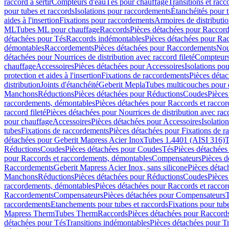
raccord à sertir
Compteurs d'eau
Tés pour chauffage
Transitions et rac
pour tubes et raccords
Isolations pour raccordements
Étanchéités pour t
aides à l'insertion
Fixations pour raccordements
Armoires de distributi
ML
Tubes ML pour chauffage
Raccords
Pièces détachées pour Raccor
détachées pour Tés
Raccords indémontables
Pièces détachées pour Ra
démontables
Raccordements
Pièces détachées pour Raccordements
Nou
détachées pour Nourrices de distribution avec raccord fileté
Compteurs
chauffage
Accessoires
Pièces détachées pour Accessoires
Isolations pou
protection et aides à l'insertion
Fixations de raccordements
Pièces déta
distribution
Joints d'étanchéité
Geberit Mepla
Tubes multicouches pour 
Manchons
Réductions
Pièces détachées pour Réductions
Coudes
Pièces
raccordements, démontables
Pièces détachées pour Raccords et racco
raccord fileté
Pièces détachées pour Nourrices de distribution avec racc
pour chauffage
Accessoires
Pièces détachées pour Accessoires
Isolatio
tubes
Fixations de raccordements
Pièces détachées pour Fixations de 
détachées pour Geberit Mapress Acier Inox
Tubes 1.4401 (AISI 316)
T
Réductions
Coudes
Pièces détachées pour Coudes
Tés
Pièces détachées
pour Raccords et raccordements, démontables
Compensateurs
Pièces 
Raccordements
Geberit Mapress Acier Inox, sans silicone
Pièces détac
Manchons
Réductions
Pièces détachées pour Réductions
Coudes
Pièces
raccordements, démontables
Pièces détachées pour Raccords et racco
Raccordements
Compensateurs
Pièces détachées pour Compensateurs
T
raccordements
Etanchements pour tubes et raccords
Fixations pour tub
Mapress Therm
Tubes Therm
Raccords
Pièces détachées pour Raccord
détachées pour Tés
Transitions indémontables
Pièces détachées pour T