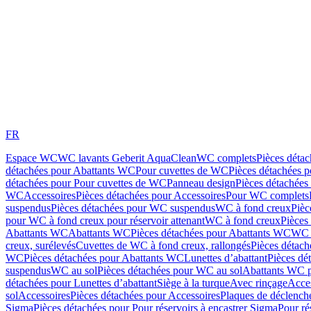
FR
Espace WC
WC lavants Geberit AquaClean
WC complets
Pièces déta
détachées pour Abattants WC
Pour cuvettes de WC
Pièces détachées 
détachées pour Pour cuvettes de WC
Panneau design
Pièces détachées
WC
Accessoires
Pièces détachées pour Accessoires
Pour WC complets
suspendus
Pièces détachées pour WC suspendus
WC à fond creux
Pièc
pour WC à fond creux pour réservoir attenant
WC à fond creux
Pièces
Abattants WC
Abattants WC
Pièces détachées pour Abattants WC
WC 
creux, surélevés
Cuvettes de WC à fond creux, rallongés
Pièces détach
WC
Pièces détachées pour Abattants WC
Lunettes d’abattant
Pièces dé
suspendus
WC au sol
Pièces détachées pour WC au sol
Abattants WC p
détachées pour Lunettes d’abattant
Siège à la turque
Avec rinçage
Acce
sol
Accessoires
Pièces détachées pour Accessoires
Plaques de déclenc
Sigma
Pièces détachées pour Pour réservoirs à encastrer Sigma
Pour ré