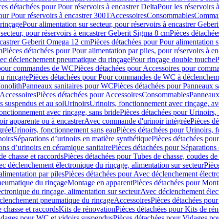
ces détachées pour Pour réservoirs à encastrer Delta
Pour les réservoirs 
our Pour réservoirs à encastrer 300T
Accessoires
Consommables
Command
rinçage
Pour alimentation sur secteur, pour réservoirs à encastrer Gebe
 secteur, pour réservoirs à encastrer Geberit Sigma 8 cm
Pièces détachées
encastrer Geberit Omega 12 cm
Pièces détachées pour Pour alimentation s
m
Pièces détachées pour Pour alimentation par piles, pour réservoirs à 
c déclenchement pneumatique du rinçage
Pour rinçage double touche
P
 pour commandes de WC
Pièces détachées pour Accessoires pour com
u rinçage
Pièces détachées pour Pour commandes de WC à déclencheme
onolith
Panneaux sanitaires pour WC
Pièces détachées pour Panneaux s
Accessoires
Pièces détachées pour Accessoires
Consommables
Panneaux 
s suspendus et au sol
Urinoirs
Urinoirs, fonctionnement avec rinçage, av
fonctionnement avec rinçage, sans bride
Pièces détachées pour Urinoirs,
ir apparente ou à encastrer
Avec commande d'urinoir intégrée
Pièces d
grée
Urinoirs, fonctionnement sans eau
Pièces détachées pour Urinoirs, 
noirs
Séparations d’urinoirs en matière synthétique
Pièces détachées pour
ons d’urinoirs en céramique sanitaire
Pièces détachées pour Séparations 
de chasse et raccords
Pièces détachées pour Tubes de chasse, coudes de 
c déclenchement électronique du rinçage, alimentation sur secteur
Pièc
limentation par piles
Pièces détachées pour Avec déclenchement électron
neumatique du rinçage
Montage en apparent
Pièces détachées pour Mont
tronique du rinçage, alimentation sur secteur
Avec déclenchement électr
clenchement pneumatique du rinçage
Accessoires
Pièces détachées pour
 chasse et raccords
Kits de rénovation
Pièces détachées pour Kits de ré
dages pour WC et vidoirs suspendus
Pièces détachées pour Vidages po