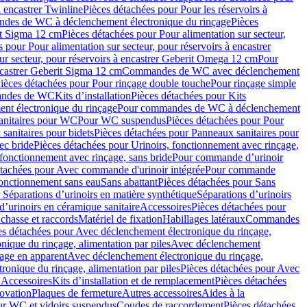
à encastrer Twinline
Pièces détachées pour Pour les réservoirs à
es de WC à déclenchement électronique du rinçage
Pièces
rit Sigma 12 cm
Pièces détachées pour Pour alimentation sur secteur,
 pour Pour alimentation sur secteur, pour réservoirs à encastrer
ur secteur, pour réservoirs à encastrer Geberit Omega 12 cm
Pour
encastrer Geberit Sigma 12 cm
Commandes de WC avec déclenchement
ièces détachées pour Pour rinçage double touche
Pour rinçage simple
mandes de WC
Kits d’installation
Pièces détachées pour Kits
nt électronique du rinçage
Pour commandes de WC à déclenchement
anitaires pour WC
Pour WC suspendus
Pièces détachées pour Pour
sanitaires pour bidets
Pièces détachées pour Panneaux sanitaires pour
ec bride
Pièces détachées pour Urinoirs, fonctionnement avec rinçage,
 fonctionnement avec rinçage, sans bride
Pour commande d’urinoir
étachées pour Avec commande d'urinoir intégrée
Pour commande
fonctionnement sans eau
Sans abattant
Pièces détachées pour Sans
 Séparations d’urinoirs en matière synthétique
Séparations d’urinoirs
d’urinoirs en céramique sanitaire
Accessoires
Pièces détachées pour
chasse et raccords
Matériel de fixation
Habillages latéraux
Commandes
es détachées pour Avec déclenchement électronique du rinçage,
ique du rinçage, alimentation par piles
Avec déclenchement
age en apparent
Avec déclenchement électronique du rinçage,
onique du rinçage, alimentation par piles
Pièces détachées pour Avec
 Accessoires
Kits d’installation et de remplacement
Pièces détachées
novation
Plaques de fermeture
Autres accessoires
Aides à la
ur WC et vidoirs suspendus
Coudes de raccordement
Pièces détachées