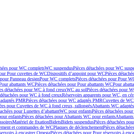
chées pour WC complets
WC suspendus
Pièces détachées pour WC susp
pour Pour cuvettes de WC
Dispositifs d’appoint pour WC
Pièces détaché
 pour Panneau design
Pour WC complets
Pièces détachées pour Pour W
Pour abattants WC
Pièces détachées pour Pour abattants WC
Pour abatt
es détachées pour WC à fond creux
WC au sol
Pièces détachées pour W
 détachées pour WC à fond creux
Réservoirs apparents pour WC, en cér
adaptés PMR
Pièces détachées pour WC adaptés PMR
Cuvettes de WC 
ées pour Cuvettes de WC à fond creux, rallongés
Abattants WC adapt
tachées pour Lunettes d’abattant
WC pour enfants
Pièces détachées pou
our enfants
Pièces détachées pour Abattants WC pour enfants
Abattant
ssoires
Matériel de fixation
Bidets
Bidets suspendus
Pièces détachées pou
hement et commandes de WC
Plaques de déclenchement
Pièces détachée
servoirs à encastrer Omega
Pièces détachées pour Pour réservoirs à enc