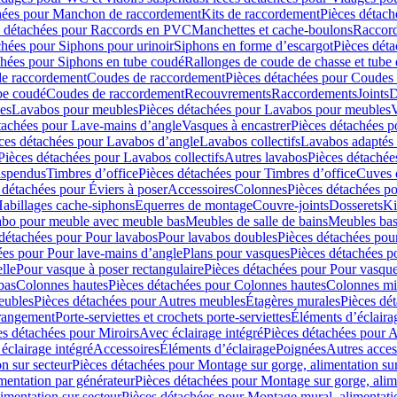
hées pour Manchon de raccordement
Kits de raccordement
Pièces détach
s détachées pour Raccords en PVC
Manchettes et cache-boulons
Raccord
chées pour Siphons pour urinoir
Siphons en forme d’escargot
Pièces dét
chées pour Siphons en tube coudé
Rallonges de coude de chasse et tube 
de raccordement
Coudes de raccordement
Pièces détachées pour Coudes
be coudé
Coudes de raccordement
Recouvrements
Raccordements
Joints
D
es
Lavabos pour meubles
Pièces détachées pour Lavabos pour meubles
V
tachées pour Lave-mains d’angle
Vasques à encastrer
Pièces détachées p
ces détachées pour Lavabos d’angle
Lavabos collectifs
Lavabos adapté
Pièces détachées pour Lavabos collectifs
Autres lavabos
Pièces détachée
uspendus
Timbres dʼoffice
Pièces détachées pour Timbres dʼoffice
Cuves d
 détachées pour Éviers à poser
Accessoires
Colonnes
Pièces détachées p
abillages cache-siphons
Equerres de montage
Couvre-joints
Dosserets
Ki
vabo pour meuble avec meuble bas
Meubles de salle de bains
Meubles bas
 détachées pour Pour lavabos
Pour lavabos doubles
Pièces détachées pou
ées pour Pour lave-mains d’angle
Plans pour vasques
Pièces détachées p
lle
Pour vasque à poser rectangulaire
Pièces détachées pour Pour vasque
bas
Colonnes hautes
Pièces détachées pour Colonnes hautes
Colonnes mi
eubles
Pièces détachées pour Autres meubles
Étagères murales
Pièces dé
 rangement
Porte-serviettes et crochets porte-serviettes
Éléments d’éclaira
es détachées pour Miroirs
Avec éclairage intégré
Pièces détachées pour A
éclairage intégré
Accessoires
Éléments d’éclairage
Poignées
Autres acces
n sur secteur
Pièces détachées pour Montage sur gorge, alimentation sur
mentation par générateur
Pièces détachées pour Montage sur gorge, alim
imentation sur secteur
Pièces détachées pour Montage mural, alimentatio