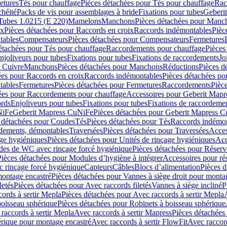
etures
Tés pour chauffage
Pièces détachées pour Tés pour chauffage
Rac
chéité
Packs de vis pour assemblages à bride
Fixations pour tubes
Geberi
Tubes 1.0215 (E 220)
Mamelons
Manchons
Pièces détachées pour Manc
ix
Pièces détachées pour Raccords en croix
Raccords indémontables
Pièc
tables
Compensateurs
Pièces détachées pour Compensateurs
Fermetures
étachées pour Tés pour chauffage
Raccordements pour chauffage
Pièces
njoliveurs pour tubes
Fixations pour tubes
Fixations de raccordements
Jo
s Cuivre
Manchons
Pièces détachées pour Manchons
Réductions
Pièces d
ées pour Raccords en croix
Raccords indémontables
Pièces détachées po
tables
Fermetures
Pièces détachées pour Fermetures
Raccordements
Pièc
ées pour Raccordements pour chauffage
Accessoires pour Geberit Mapr
ords
Enjoliveurs pour tubes
Fixations pour tubes
Fixations de raccordeme
NiFe
Geberit Mapress CuNiFe
Pièces détachées pour Geberit Mapress 
 détachées pour Coudes
Tés
Pièces détachées pour Tés
Raccords indémon
rdements, démontables
Traversées
Pièces détachées pour Traversées
Acces
age hygiéniques
Pièces détachées pour Unités de rinçage hygiéniques
Acc
des de WC avec rinçage forcé hygiénique
Pièces détachées pour Réser
Pièces détachées pour Modules d’hygiène à intégrer
Accessoires pour r
 rinçage forcé hygiénique
Capteurs
Câbles
Blocs d’alimentation
Pièces d
montage encastré
Pièces détachées pour Vannes à siège droit pour monta
letés
Pièces détachées pour Avec raccords filetés
Vannes à siège incliné
P
ords à sertir Mepla
Pièces détachées pour Avec raccords à sertir Mepla
boisseau sphérique
Pièces détachées pour Robinets à boisseau sphérique
raccords à sertir Mepla
Avec raccords à sertir Mapress
Pièces détachées
érique pour montage encastré
Avec raccords à sertir FlowFit
Avec raccord