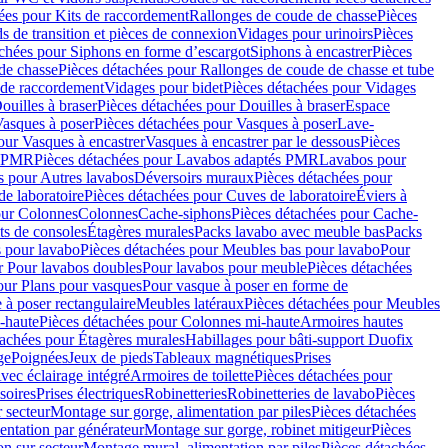
ées pour Kits de raccordement
Rallonges de coude de chasse
Pièces
s de transition et pièces de connexion
Vidages pour urinoirs
Pièces
achées pour Siphons en forme d’escargot
Siphons à encastrer
Pièces
de chasse
Pièces détachées pour Rallonges de coude de chasse et tube
 de raccordement
Vidages pour bidet
Pièces détachées pour Vidages
ouilles à braser
Pièces détachées pour Douilles à braser
Espace
asques à poser
Pièces détachées pour Vasques à poser
Lave-
our Vasques à encastrer
Vasques à encastrer par le dessous
Pièces
s PMR
Pièces détachées pour Lavabos adaptés PMR
Lavabos pour
s pour Autres lavabos
Déversoirs muraux
Pièces détachées pour
e laboratoire
Pièces détachées pour Cuves de laboratoire
Éviers à
our Colonnes
Colonnes
Cache-siphons
Pièces détachées pour Cache-
ts de consoles
Étagères murales
Packs lavabo avec meuble bas
Packs
 pour lavabo
Pièces détachées pour Meubles bas pour lavabo
Pour
r Pour lavabos doubles
Pour lavabos pour meuble
Pièces détachées
our Plans pour vasques
Pour vasque à poser en forme de
 à poser rectangulaire
Meubles latéraux
Pièces détachées pour Meubles
-haute
Pièces détachées pour Colonnes mi-haute
Armoires hautes
tachées pour Étagères murales
Habillages pour bâti-support Duofix
ge
Poignées
Jeux de pieds
Tableaux magnétiques
Prises
vec éclairage intégré
Armoires de toilette
Pièces détachées pour
soires
Prises électriques
Robinetteries
Robinetteries de lavabo
Pièces
 secteur
Montage sur gorge, alimentation par piles
Pièces détachées
entation par générateur
Montage sur gorge, robinet mitigeur
Pièces
n sur secteur
Montage mural, alimentation par piles
Pièces détachées