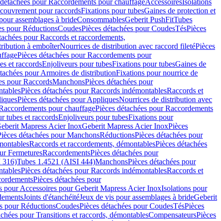
 détachées pour Raccordements pour chauffage
Accessoires
Isolations
couvrement pour raccords
Fixations pour tubes
Gaines de protection et
 pour assemblages à bride
Consommables
Geberit PushFit
Tubes
es pour Réductions
Coudes
Pièces détachées pour Coudes
Tés
Pièces
tachées pour Raccords et raccordements,
tribution à emboîter
Nourrices de distribution avec raccord fileté
Pièces
ffage
Pièces détachées pour Raccordements pour
s et raccords
Enjoliveurs pour tubes
Fixations pour tubes
Gaines de
tachées pour Armoires de distribution
Fixations pour nourrice de
es pour Raccords
Manchons
Pièces détachées pour
tables
Pièces détachées pour Raccords indémontables
Raccords et
iques
Pièces détachées pour Appliques
Nourrices de distribution avec
Raccordements pour chauffage
Pièces détachées pour Raccordements
 tubes et raccords
Enjoliveurs pour tubes
Fixations pour
eberit Mapress Acier Inox
Geberit Mapress Acier Inox
Pièces
Pièces détachées pour Manchons
Réductions
Pièces détachées pour
montables
Raccords et raccordements, démontables
Pièces détachées
ur Fermetures
Raccordements
Pièces détachées pour
 316)
Tubes 1.4521 (AISI 444)
Manchons
Pièces détachées pour
tables
Pièces détachées pour Raccords indémontables
Raccords et
ordements
Pièces détachées pour
s pour Accessoires pour Geberit Mapress Acier Inox
Isolations pour
rdements
Joints d'étanchéité
Jeux de vis pour assemblages à bride
Geberit
s pour Réductions
Coudes
Pièces détachées pour Coudes
Tés
Pièces
achées pour Transitions et raccords, démontables
Compensateurs
Pièces