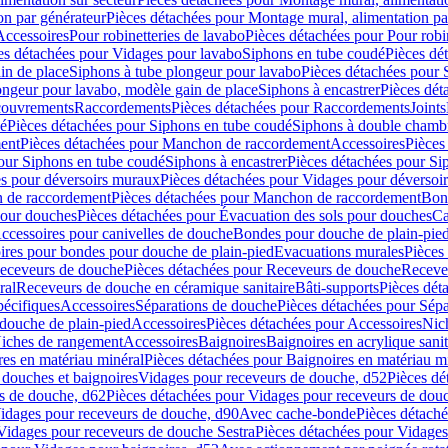
on par générateur
Pièces détachées pour Montage mural, alimentation pa
Accessoires
Pour robinetteries de lavabo
Pièces détachées pour Pour robi
es détachées pour Vidages pour lavabo
Siphons en tube coudé
Pièces dé
in de place
Siphons à tube plongeur pour lavabo
Pièces détachées pour 
ongeur pour lavabo, modèle gain de place
Siphons à encastrer
Pièces dét
ouvrements
Raccordements
Pièces détachées pour Raccordements
Joints
dé
Pièces détachées pour Siphons en tube coudé
Siphons à double chamb
ent
Pièces détachées pour Manchon de raccordement
Accessoires
Pièces
our Siphons en tube coudé
Siphons à encastrer
Pièces détachées pour Sip
s pour déversoirs muraux
Pièces détachées pour Vidages pour déversoi
 de raccordement
Pièces détachées pour Manchon de raccordement
Bon
pour douches
Pièces détachées pour Évacuation des sols pour douches
Ca
ccessoires pour canivelles de douche
Bondes pour douche de plain-pie
ires pour bondes pour douche de plain-pied
Evacuations murales
Pièces
eceveurs de douche
Pièces détachées pour Receveurs de douche
Receve
ral
Receveurs de douche en céramique sanitaire
Bâti-supports
Pièces dét
pécifiques
Accessoires
Séparations de douche
Pièces détachées pour Sép
 douche de plain-pied
Accessoires
Pièces détachées pour Accessoires
Nic
Niches de rangement
Accessoires
Baignoires
Baignoires en acrylique sanit
res en matériau minéral
Pièces détachées pour Baignoires en matériau m
douches et baignoires
Vidages pour receveurs de douche, d52
Pièces dé
s de douche, d62
Pièces détachées pour Vidages pour receveurs de dou
Vidages pour receveurs de douche, d90
Avec cache-bonde
Pièces détach
Vidages pour receveurs de douche Sestra
Pièces détachées pour Vidages