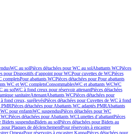
endus
WC au sol
Pièces détachées pour WC au sol
Abattants WC
Pièces
es pour Dispositifs d’appoint pour WC
Pour cuvettes de WC
Pièces
C complets
Pour abattants WC
Pièces détachées pour Pour abattants
ants WC et WC complets
Consommables
WC et abattants WC
WC
C au sol
WC à fond creux pour réservoir attenant
Pièces détachées
amique sanitaire
Attenant
Abattants WC
Pièces détachées pour
à fond creux, surélevés
Pièces détachées pour Cuvettes de WC à fond
és PMR
Pièces détachées pour Abattants WC adaptés PMR
Abattants
r WC pour enfants
WC suspendus
Pièces détachées pour WC
s WC
Pièces détachées pour Abattants WC
Lunettes d’abattant
Pièces
r Bidets suspendus
Bidets au sol
Pièces détachées pour Bidets au
s pour Plaques de déclenchement
Pour réservoirs à encastrer
astrer Omega
Pour réservoirs à encastrer Kappa
Pièces détachées pour