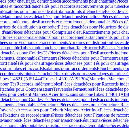
cords pour chauffage, démontables
Raccordements pour chauffage
Pièces
ubes et raccords
Étanchéités pour raccords
Recouvrements pour tubes
Re
on
Fixations pour nourrice de distribution
Joints d’étanchéité
Packs de vis
ds
Manchons
Pièces détachées pour Manchons
Réductions
Pièces détaché
ccords indémontables
Raccords et raccordements, démontables
Pièces dé
rrices de distribution à emboîter
Pièces détachées pour Nourrices de dis
 d'eau
Pièces détachées pour Compteurs d'eau
Raccordements pour chau
r tubes et raccords
Isolations pour raccordements
Etanchements pour tube
chées pour Fixations de raccordements
Armoires de distribution
Pièces dé
eau potable
Tubes multicouches pour chauffage
Raccords
Pièces détaché
 détachées pour Coudes
Tés
Pièces détachées pour Tés
Raccords indémon
rdements, démontables
Fermetures
Pièces détachées pour Fermetures
Appl
ord fileté
Tés pour chauffage
Pièces détachées pour Tés pour chauffage
ns pour tubes et raccords
Isolations pour raccordements
Etanchements pour
raccordements
Joints d'étanchéité
Jeux de vis pour assemblages de brides
G
ubes 1.4521 (AISI 444)
Tubes 1.4301 (AISI 304)
Mamelons
Manchons
 pour Tés
Raccords indémontables
Pièces détachées pour Raccords indé
détachées pour Compensateurs
Traversées
Fermetures
Pièces détachées po
hées pour Geberit Mapress Acier Inox, sans silicone
Tubes 1.4401 (AISI
 détachées pour Coudes
Tés
Pièces détachées pour Tés
Raccords indémon
rdements, démontables
Fermetures
Pièces détachées pour Fermetures
Racc
raversées
Accessoires pour Geberit Mapress Acier Inox
Pièces détachée
es
Fixations de raccordements
Pièces détachées pour Fixations de racco
s
Manchons
Pièces détachées pour Manchons
Réductions
Pièces détachée
ransitions indémontables
Transitions et raccords, démontables
Pièces dét