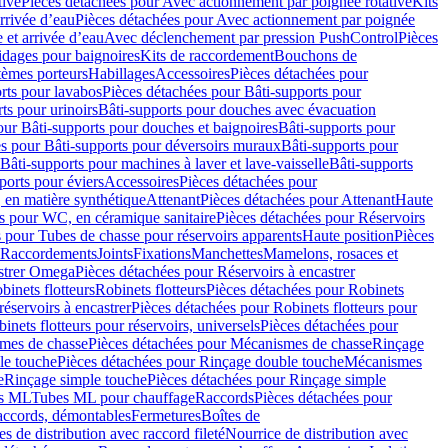
tive
Pièces détachées pour Avec actionnement par poignée rotative
Kits
rrivée d’eau
Pièces détachées pour Avec actionnement par poignée
 et arrivée d’eau
Avec déclenchement par pression PushControl
Pièces
idages pour baignoires
Kits de raccordement
Bouchons de
tèmes porteurs
Habillages
Accessoires
Pièces détachées pour
rts pour lavabos
Pièces détachées pour Bâti-supports pour
ts pour urinoirs
Bâti-supports pour douches avec évacuation
our Bâti-supports pour douches et baignoires
Bâti-supports pour
es pour Bâti-supports pour déversoirs muraux
Bâti-supports pour
Bâti-supports pour machines à laver et lave-vaisselle
Bâti-supports
ports pour éviers
Accessoires
Pièces détachées pour
 en matière synthétique
Attenant
Pièces détachées pour Attenant
Haute
s pour WC, en céramique sanitaire
Pièces détachées pour Réservoirs
 pour Tubes de chasse pour réservoirs apparents
Haute position
Pièces
r Raccordements
Joints
Fixations
Manchettes
Mamelons, rosaces et
astrer Omega
Pièces détachées pour Réservoirs à encastrer
inets flotteurs
Robinets flotteurs
Pièces détachées pour Robinets
réservoirs à encastrer
Pièces détachées pour Robinets flotteurs pour
inets flotteurs pour réservoirs, universels
Pièces détachées pour
mes de chasse
Pièces détachées pour Mécanismes de chasse
Rinçage
le touche
Pièces détachées pour Rinçage double touche
Mécanismes
e
Rinçage simple touche
Pièces détachées pour Rinçage simple
s ML
Tubes ML pour chauffage
Raccords
Pièces détachées pour
raccords, démontables
Fermetures
Boîtes de
s de distribution avec raccord fileté
Nourrice de distribution avec