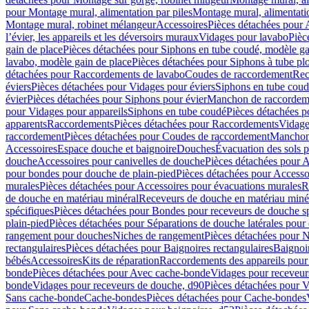
pour Montage mural, alimentation par piles
Montage mural, alimentati
Montage mural, robinet mélangeur
Accessoires
Pièces détachées pour 
l’évier, les appareils et les déversoirs muraux
Vidages pour lavabo
Pièc
gain de place
Pièces détachées pour Siphons en tube coudé, modèle ga
lavabo, modèle gain de place
Pièces détachées pour Siphons à tube pl
détachées pour Raccordements de lavabo
Coudes de raccordement
Rec
éviers
Pièces détachées pour Vidages pour éviers
Siphons en tube cou
évier
Pièces détachées pour Siphons pour évier
Manchon de raccordem
pour Vidages pour appareils
Siphons en tube coudé
Pièces détachées p
apparents
Raccordements
Pièces détachées pour Raccordements
Vidage
raccordement
Pièces détachées pour Coudes de raccordement
Manchon
Accessoires
Espace douche et baignoire
Douches
Évacuation des sols 
douche
Accessoires pour canivelles de douche
Pièces détachées pour A
pour bondes pour douche de plain-pied
Pièces détachées pour Accesso
murales
Pièces détachées pour Accessoires pour évacuations murales
R
de douche en matériau minéral
Receveurs de douche en matériau miné
spécifiques
Pièces détachées pour Bondes pour receveurs de douche s
plain-pied
Pièces détachées pour Séparations de douche latérales pour
rangement pour douches
Niches de rangement
Pièces détachées pour 
rectangulaires
Pièces détachées pour Baignoires rectangulaires
Baignoi
bébés
Accessoires
Kits de réparation
Raccordements des appareils pour 
bonde
Pièces détachées pour Avec cache-bonde
Vidages pour receveur
bonde
Vidages pour receveurs de douche, d90
Pièces détachées pour 
Sans cache-bonde
Cache-bondes
Pièces détachées pour Cache-bondes