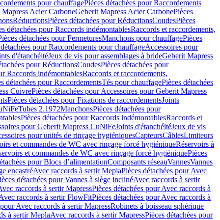
cordements pour chauffage
Pièces détachées pour Raccordements
t Mapress Acier Carbone
Geberit Mapress Acier Carbone
Pièces
hons
Réductions
Pièces détachées pour Réductions
Coudes
Pièces
es détachées pour Raccords indémontables
Raccords et raccordements,
Pièces détachées pour Fermetures
Manchons pour chauffage
Pièces
 détachées pour Raccordements pour chauffage
Accessoires pour
ints d'étanchéité
Jeux de vis pour assemblages à bride
Geberit Mapress
étachées pour Réductions
Coudes
Pièces détachées pour
ur Raccords indémontables
Raccords et raccordements,
es détachées pour Raccordements
Tés pour chauffage
Pièces détachées
ess Cuivre
Pièces détachées pour Accessoires pour Geberit Mapress
nts
Pièces détachées pour Fixations de raccordements
Joints
CuNiFe
Tubes 2.1972
Manchons
Pièces détachées pour
tables
Pièces détachées pour Raccords indémontables
Raccords et
soires pour Geberit Mapress CuNiFe
Joints d'étanchéité
Jeux de vis
essoires pour unités de rinçage hygiéniques
Capteurs
Câbles
Limiteurs
voirs et commandes de WC avec rinçage forcé hygiénique
Réservoirs à
éservoirs et commandes de WC avec rinçage forcé hygiénique
Pièces
étachées pour Blocs d’alimentation
Composants réseau
Vannes
Vannes
ge encastré
Avec raccords à sertir Mepla
Pièces détachées pour Avec
ièces détachées pour Vannes à siège incliné
Avec raccords à sertir
Avec raccords à sertir Mapress
Pièces détachées pour Avec raccords à
Avec raccords à sertir FlowFit
Pièces détachées pour Avec raccords à
 pour Avec raccords à sertir Mapress
Robinets à boisseau sphérique
s à sertir Mepla
Avec raccords à sertir Mapress
Pièces détachées pour