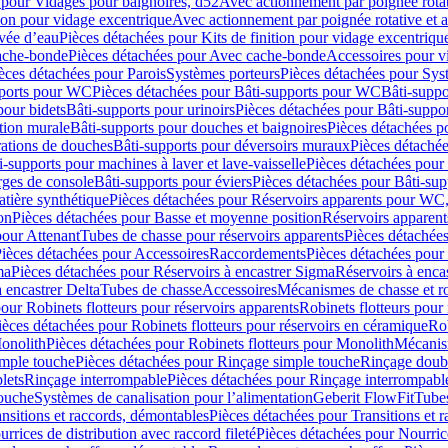
 pour Vidages pour baignoires, d52
Avec actionnement par poignée rota
tion pour vidage excentrique
Avec actionnement par poignée rotative et a
ivée d’eau
Pièces détachées pour Kits de finition pour vidage excentrique
ache-bonde
Pièces détachées pour Avec cache-bonde
Accessoires pour v
èces détachées pour Parois
Systèmes porteurs
Pièces détachées pour Sys
pports pour WC
Pièces détachées pour Bâti-supports pour WC
Bâti-suppo
pour bidets
Bâti-supports pour urinoirs
Pièces détachées pour Bâti-suppor
tion murale
Bâti-supports pour douches et baignoires
Pièces détachées p
rations de douches
Bâti-supports pour déversoirs muraux
Pièces détaché
i-supports pour machines à laver et lave-vaisselle
Pièces détachées pour 
rges de console
Bâti-supports pour éviers
Pièces détachées pour Bâti-sup
tière synthétique
Pièces détachées pour Réservoirs apparents pour WC,
on
Pièces détachées pour Basse et moyenne position
Réservoirs apparent
pour Attenant
Tubes de chasse pour réservoirs apparents
Pièces détachées
ièces détachées pour Accessoires
Raccordements
Pièces détachées pou
ma
Pièces détachées pour Réservoirs à encastrer Sigma
Réservoirs à enc
 encastrer Delta
Tubes de chasse
Accessoires
Mécanismes de chasse et rob
our Robinets flotteurs pour réservoirs apparents
Robinets flotteurs pour 
ièces détachées pour Robinets flotteurs pour réservoirs en céramique
Rob
Monolith
Pièces détachées pour Robinets flotteurs pour Monolith
Mécanis
imple touche
Pièces détachées pour Rinçage simple touche
Rinçage doub
lets
Rinçage interrompable
Pièces détachées pour Rinçage interrompabl
touche
Systèmes de canalisation pour l’alimentation
Geberit FlowFit
Tube
nsitions et raccords, démontables
Pièces détachées pour Transitions et 
rrices de distribution avec raccord fileté
Pièces détachées pour Nourrice