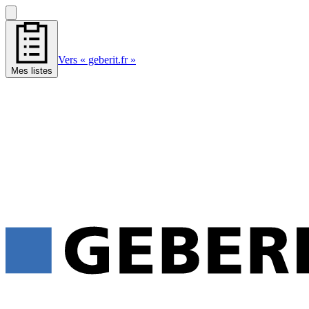
Vers « geberit.fr »
Mes listes