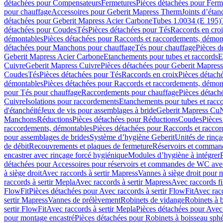
détachées pour Compensateurs
Fermetures
Pièces détachées pour Ferm
pour chauffage
Accessoires pour Geberit Mapress Therm
Joints d’étan
détachées pour Geberit Mapress Acier Carbone
Tubes 1.0034 (E 195)
détachées pour Coudes
Tés
Pièces détachées pour Tés
Raccords en cro
démontables
Pièces détachées pour Raccords et raccordements, démon
détachées pour Manchons pour chauffage
Tés pour chauffage
Pièces d
Geberit Mapress Acier Carbone
Etanchements pour tubes et raccords
E
Cuivre
Geberit Mapress Cuivre
Pièces détachées pour Geberit Mapres
Coudes
Tés
Pièces détachées pour Tés
Raccords en croix
Pièces détach
démontables
Pièces détachées pour Raccords et raccordements, démon
pour Tés pour chauffage
Raccordements pour chauffage
Pièces détach
Cuivre
Isolations pour raccordements
Etanchements pour tubes et racc
d'étanchéité
Jeux de vis pour assemblages à bride
Geberit Mapress Cu
Manchons
Réductions
Pièces détachées pour Réductions
Coudes
Pièces
raccordements, démontables
Pièces détachées pour Raccords et racco
pour assemblages de brides
Système d’hygiène Geberit
Unités de rinç
de débit
Recouvrements et plaques de fermeture
Réservoirs et comman
encastrer avec rinçage forcé hygiénique
Modules d’hygiène à intégrer
détachées pour Accessoires pour réservoirs et commandes de WC avec
à siège droit
Avec raccords à sertir Mapress
Vannes à siège droit pour 
raccords à sertir Mepla
Avec raccords à sertir Mapress
Avec raccords fi
FlowFit
Pièces détachées pour Avec raccords à sertir FlowFit
Avec racc
sertir Mapress
Vannes de prélèvement
Robinets de vidange
Robinets à 
sertir FlowFit
Avec raccords à sertir Mepla
Pièces détachées pour Avec 
pour montage encastré
Pièces détachées pour Robinets à boisseau sph