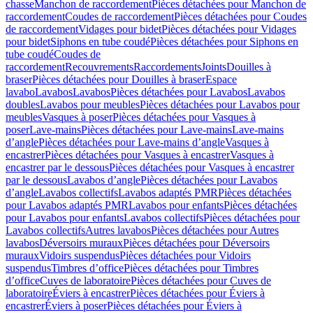
chasse
Manchon de raccordement
Pièces détachées pour Manchon de
raccordement
Coudes de raccordement
Pièces détachées pour Coudes
de raccordement
Vidages pour bidet
Pièces détachées pour Vidages
pour bidet
Siphons en tube coudé
Pièces détachées pour Siphons en
tube coudé
Coudes de
raccordement
Recouvrements
Raccordements
Joints
Douilles à
braser
Pièces détachées pour Douilles à braser
Espace
lavabo
Lavabos
Lavabos
Pièces détachées pour Lavabos
Lavabos
doubles
Lavabos pour meubles
Pièces détachées pour Lavabos pour
meubles
Vasques à poser
Pièces détachées pour Vasques à
poser
Lave-mains
Pièces détachées pour Lave-mains
Lave-mains
d’angle
Pièces détachées pour Lave-mains d’angle
Vasques à
encastrer
Pièces détachées pour Vasques à encastrer
Vasques à
encastrer par le dessous
Pièces détachées pour Vasques à encastrer
par le dessous
Lavabos d’angle
Pièces détachées pour Lavabos
d’angle
Lavabos collectifs
Lavabos adaptés PMR
Pièces détachées
pour Lavabos adaptés PMR
Lavabos pour enfants
Pièces détachées
pour Lavabos pour enfants
Lavabos collectifs
Pièces détachées pour
Lavabos collectifs
Autres lavabos
Pièces détachées pour Autres
lavabos
Déversoirs muraux
Pièces détachées pour Déversoirs
muraux
Vidoirs suspendus
Pièces détachées pour Vidoirs
suspendus
Timbres dʼoffice
Pièces détachées pour Timbres
dʼoffice
Cuves de laboratoire
Pièces détachées pour Cuves de
laboratoire
Éviers à encastrer
Pièces détachées pour Éviers à
encastrer
Éviers à poser
Pièces détachées pour Éviers à