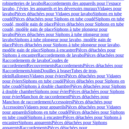
robinetteries de lavabo
Raccordements des appareils pour l’espace
lavabo, l’évier, les appareils et les déversoirs muraux
Vidages pour
lavabo
Pièces détachées pour Vidages pour lavabo
Siphons en tube
coudé
Pièces détachées pour Siphons en tube coudé
Siphons en tube
coudé, modèle gain de place
Pièces détachées pour Siphons en tube
coudé, modèle gain de place
Siphons à tube plongeur pour
lavabo
Pièces détachées pour Siphons à tube plongeur pour
lavabo
Siphons à tube plongeur pour lavabo, modèle gain de
place
Pièces détachées pour Siphons à tube plongeur pour lavabo,
modèle gain de place
Siphons à encastrer
Pièces détachées pour
Siphons à encastrer
Raccordements de lavabo
Pièces détachées pour
Raccordements de lavabo
Coudes de
raccordement
Recouvrements
Raccordements
Pièces détachées pour
Raccordements
Joints
Douilles à braser
Tubes de trop-
plein
Rallonges
Vidages pour éviers
Pièces détachées pour Vidages
pour éviers
Siphons en tube coudé
Pièces détachées pour Siphons en
tube coudé
Siphons à double chambre
Pièces détachées pour Siphons
à double chambre
Siphons pour évier
Pièces détachées pour Siphons
pour évier
Manchon de raccordement
Pièces détachées pour
Manchon de raccordement
Accessoires
Pièces détachées pour
Accessoires
Vidages pour appareils
Pièces détachées pour Vidages
pour appareils
Siphons en tube coudé
Pièces détachées pour Siphons
en tube coudé
Siphons à encastrer
Pièces détachées pour Siphons à
encastrer
Siphons apparents
Pièces détachées pour Siphons
apparents
Raccordements
Pièces détachées pour