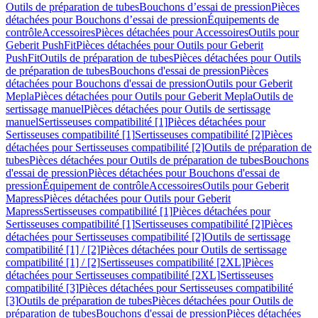
Outils de préparation de tubes
Bouchons d’essai de pression
Pièces
détachées pour Bouchons d’essai de pression
Équipements de
contrôle
Accessoires
Pièces détachées pour Accessoires
Outils pour
Geberit PushFit
Pièces détachées pour Outils pour Geberit
PushFit
Outils de préparation de tubes
Pièces détachées pour Outils
de préparation de tubes
Bouchons d'essai de pression
Pièces
détachées pour Bouchons d'essai de pression
Outils pour Geberit
Mepla
Pièces détachées pour Outils pour Geberit Mepla
Outils de
sertissage manuel
Pièces détachées pour Outils de sertissage
manuel
Sertisseuses compatibilité [1]
Pièces détachées pour
Sertisseuses compatibilité [1]
Sertisseuses compatibilité [2]
Pièces
détachées pour Sertisseuses compatibilité [2]
Outils de préparation de
tubes
Pièces détachées pour Outils de préparation de tubes
Bouchons
d'essai de pression
Pièces détachées pour Bouchons d'essai de
pression
Équipement de contrôle
Accessoires
Outils pour Geberit
Mapress
Pièces détachées pour Outils pour Geberit
Mapress
Sertisseuses compatibilité [1]
Pièces détachées pour
Sertisseuses compatibilité [1]
Sertisseuses compatibilité [2]
Pièces
détachées pour Sertisseuses compatibilité [2]
Outils de sertissage
compatibilité [1] / [2]
Pièces détachées pour Outils de sertissage
compatibilité [1] / [2]
Sertisseuses compatibilité [2XL]
Pièces
détachées pour Sertisseuses compatibilité [2XL]
Sertisseuses
compatibilité [3]
Pièces détachées pour Sertisseuses compatibilité
[3]
Outils de préparation de tubes
Pièces détachées pour Outils de
préparation de tubes
Bouchons d'essai de pression
Pièces détachées