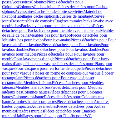
poser
Accessoires
Colonnes
Pièces détachées pour
Colonnes
Colonnes
Cache-siphons
Pièces détachées pour Cache-
siphons
Accessoires
Cache-bondes
Porte-serviettes
Matériel de
fixation
Habillages cache-siphons
Equerres de montage
Couvre-
joints
Dosserets
Kits de consoles
Étagères murales
Packs lavabo avec
meuble bas
Packs lavabo pour meuble avec meuble bas
Pièces
détachées pour Packs lavabo pour meuble avec meuble bas
Meubles
de salle de bains
Meubles bas pour lavabo
Pièces détachées pour
Meubles bas pour lavabo
Pour lave-mains
Pièces détachées pour Pour
lave-mains
Pour lavabos
Pièces détachées pour Pour lavabos
Pour
lavabos doubles
Pièces détachées pour Pour lavabos doubles
Pour
lavabos pour meuble
Pièces détachées pour Pour lavabos pour
meuble
Pour lave-mains d’angle
Pièces détachées pour Pour lave-
mains d’angle
Plans pour vasques
Pièces détachées pour Plans pour
vasques
Pour vasque à poser en forme de coupelle
Pièces détachées
pour Pour vasque à poser en forme de coupelle
Pour vasque à poser
rectangulaire
Pièces détachées pour Pour vasque à poser
rectangulaire
Meubles latéraux
Pièces détachées pour Meubles
latéraux
Meubles latéraux bas
Pièces détachées pour Meubles
latéraux bas
Colonnes hautes
Pièces détachées pour Colonnes
hautes
Colonnes mi-haute
Pièces détachées pour Colonnes mi-
haute
Armoires hautes compactes
Pièces détachées pour Armoires
hautes compactes
Autres meubles
Pièces détachées pour Autres
meubles
Étagères murales
Pièces détachées pour Étagères
murales
Habillages pour bâti-support Duofix pour WC