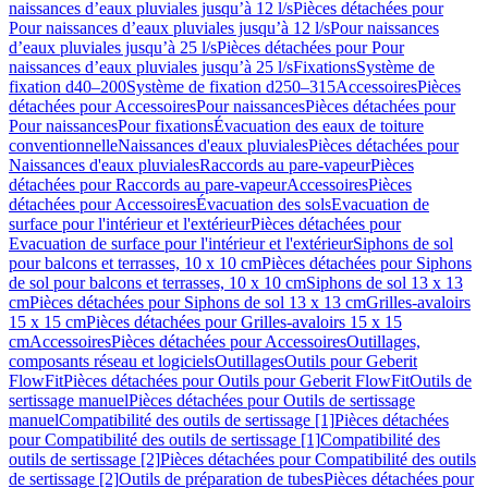
naissances d’eaux pluviales jusqu’à 12 l/s
Pièces détachées pour
Pour naissances d’eaux pluviales jusqu’à 12 l/s
Pour naissances
d’eaux pluviales jusqu’à 25 l/s
Pièces détachées pour Pour
naissances d’eaux pluviales jusqu’à 25 l/s
Fixations
Système de
fixation d40–200
Système de fixation d250–315
Accessoires
Pièces
détachées pour Accessoires
Pour naissances
Pièces détachées pour
Pour naissances
Pour fixations
Évacuation des eaux de toiture
conventionnelle
Naissances d'eaux pluviales
Pièces détachées pour
Naissances d'eaux pluviales
Raccords au pare-vapeur
Pièces
détachées pour Raccords au pare-vapeur
Accessoires
Pièces
détachées pour Accessoires
Évacuation des sols
Evacuation de
surface pour l'intérieur et l'extérieur
Pièces détachées pour
Evacuation de surface pour l'intérieur et l'extérieur
Siphons de sol
pour balcons et terrasses, 10 x 10 cm
Pièces détachées pour Siphons
de sol pour balcons et terrasses, 10 x 10 cm
Siphons de sol 13 x 13
cm
Pièces détachées pour Siphons de sol 13 x 13 cm
Grilles-avaloirs
15 x 15 cm
Pièces détachées pour Grilles-avaloirs 15 x 15
cm
Accessoires
Pièces détachées pour Accessoires
Outillages,
composants réseau et logiciels
Outillages
Outils pour Geberit
FlowFit
Pièces détachées pour Outils pour Geberit FlowFit
Outils de
sertissage manuel
Pièces détachées pour Outils de sertissage
manuel
Compatibilité des outils de sertissage [1]
Pièces détachées
pour Compatibilité des outils de sertissage [1]
Compatibilité des
outils de sertissage [2]
Pièces détachées pour Compatibilité des outils
de sertissage [2]
Outils de préparation de tubes
Pièces détachées pour