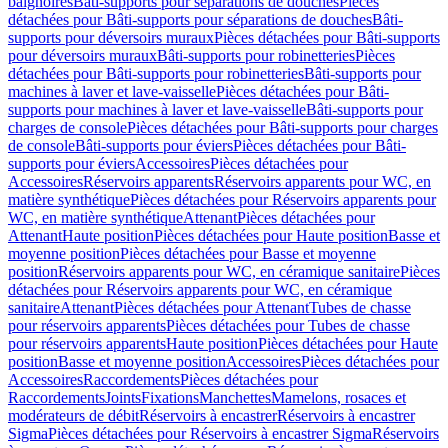
baignoires
Bâti-supports pour séparations de douches
Pièces
détachées pour Bâti-supports pour séparations de douches
Bâti-
supports pour déversoirs muraux
Pièces détachées pour Bâti-supports
pour déversoirs muraux
Bâti-supports pour robinetteries
Pièces
détachées pour Bâti-supports pour robinetteries
Bâti-supports pour
machines à laver et lave-vaisselle
Pièces détachées pour Bâti-
supports pour machines à laver et lave-vaisselle
Bâti-supports pour
charges de console
Pièces détachées pour Bâti-supports pour charges
de console
Bâti-supports pour éviers
Pièces détachées pour Bâti-
supports pour éviers
Accessoires
Pièces détachées pour
Accessoires
Réservoirs apparents
Réservoirs apparents pour WC, en
matière synthétique
Pièces détachées pour Réservoirs apparents pour
WC, en matière synthétique
Attenant
Pièces détachées pour
Attenant
Haute position
Pièces détachées pour Haute position
Basse et
moyenne position
Pièces détachées pour Basse et moyenne
position
Réservoirs apparents pour WC, en céramique sanitaire
Pièces
détachées pour Réservoirs apparents pour WC, en céramique
sanitaire
Attenant
Pièces détachées pour Attenant
Tubes de chasse
pour réservoirs apparents
Pièces détachées pour Tubes de chasse
pour réservoirs apparents
Haute position
Pièces détachées pour Haute
position
Basse et moyenne position
Accessoires
Pièces détachées pour
Accessoires
Raccordements
Pièces détachées pour
Raccordements
Joints
Fixations
Manchettes
Mamelons, rosaces et
modérateurs de débit
Réservoirs à encastrer
Réservoirs à encastrer
Sigma
Pièces détachées pour Réservoirs à encastrer Sigma
Réservoirs