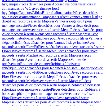
hygiénique
Pièces détachées pour Accessoires pour réservoirs et
commandes de WC avec rinçage forcé
hygiénique
Capteurs
Câbles
Blocs d’alimentation
Pièces détachées
pour Blocs d’alimentation
Composants réseau
Vannes
Vannes à siège
droit
Avec raccords à sertir Mapress
Vannes à siège droit pour
montage encastré
Pièces détachées pour Vannes à siège droit pour
montage encastré
Avec raccords à sertir Mepla
Pièces détachées pour
Avec raccords à sertir Mepla
Avec raccords à sertir Mapress
Avec
raccords filetés
Pièces détachées pour Avec raccords filetés
Vannes à
siège incliné
Pièces détachées pour Vannes à siège incliné
Avec
raccords à sertir FlowFit
Pièces détachées pour Avec raccords à sertir
FlowFit
Avec raccords à sertir Mepla
Pièces détachées pour Avec
raccords à sertir Mepla
Avec raccords à sertir Mapress
Pièces
détachées pour Avec raccords à sertir Mapress
Vannes de
prélèvement
Robinets de vidange
Robinets à boisseau
sphérique
Pièces détachées pour Robinets à boisseau sphérique
Avec
raccords à sertir FlowFit
Pièces détachées pour Avec raccords à sertir
FlowFit
Avec raccords à sertir Mepla
Pièces détachées pour Avec
raccords à sertir Mepla
Avec raccords à sertir Mapress
Pièces
détachées pour Avec raccords à sertir Mapress
Robinets à boisseau
sphérique pour montage encastré
Pièces détachées pour Robinets à
boisseau sphérique pour montage encastré
Avec raccords à sertir
FlowFit
Avec raccords à sertir Mepla
Avec raccords à sertir
Mapress
Pièces détachées pour Avec raccords à sertir Mapress
Avec