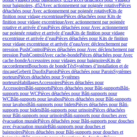
pour baignoires, d52
Avec actionnement par poignée rotative
Pièces
détachées pour Avec actionnement par poignée rotative
Kits de
finition pour vidage excentrique
Pièces détachées pour Kits de
finition pour vidage excentrique
Avec actionnement par poignée
rotative et arrivée d’eau
Pièces détachées pour Avec actionnement
par poignée rotative et arrivée d’eau
Kits de finition pour vidage
excentrique et arrivée d’eau
Pièces détachées pour Kits de finition
pour vidage excentrique et arrivée d’eau
Avec déclenchement par
pression PushControl
Pièces détachées pour Avec déclenchement par
pression PushControl
Avec cache-bonde
Pièces détachées pour Avec
cache-bonde
Accessoires pour vidages pour baignoires
Kits de
raccordement
Bouchons de bonde
Tés
Systèmes d’installation et de
rinçage
Geberit Duofix
Parois
Pièces détachées pour Parois
Systèmes
porteurs
Pièces détachées pour Systèmes
porteurs
Habillages
Accessoires
Pièces détachées pour
Accessoires
Bâti-supports
Pièces détachées pour Bâti-supports
Bâti-
supports pour WC
Pièces détachées pour Bâti-supports pour
WC
Bâti-supports pour lavabos
Pièces détachées pour Bâti-supports
pour lavabos
Bâti-supports pour bidets
Pièces détachées pour Bâti-
supports pour bidets
Bâti-supports pour urinoirs
Pièces détachées
pour Bâti-supports pour urinoirs
Bâti-supports pour douches avec
évacuation murale
Pièces détachées pour Bâti-supports pour douches
avec évacuation murale
Bâti-supports pour douches et
baignoires
Pièces détachées pour Bâti-supports pour douches et