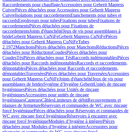
Raccordements pour chauffage
Accessoires pour Geberit Mapress
Cuivre
Pièces détachées pour Accessoires pour Geberit Mapress
Cuivre
Isolations pour raccordements
Etanchements pour tubes et
raccords
Enjoliveurs pour tubes
Fixations pour tubes
Fixations de
raccordements
Pièces détachées pour Fixations de
raccordements
Joints d'étanchéité
Jeux de vis pour assemblages à
bride
Geberit Mapress CuNiFe
Geberit Mapress CuNiFe
Pièces
détachées pour Geberit Mapress CuNiFe
Tubes
2.1972
Manchons
Pièces détachées pour Manchons
Réductions
Pièces
détachées pour Réductions
Coudes
Pièces détachées pour
Coudes
Tés
Pièces détachées pour Tés
Raccords indémontables
Pièces
détachées pour Raccords indémontables
Raccords et raccordements,
démontables
Pièces détachées pour Raccords et raccordements,
démontables
Traversées
Pièces détachées pour Traversées
Accessoires
pour Geberit Mapress CuNiFe
Joints d'étanchéité
Jeux de vis pour
assemblages de brides
Système d’hygiène Geberit
Unités de rinçage
hygiéniques
Pièces détachées pour Unités de rinçage
hygiéniques
Accessoires pour unités de rinçage
hygiéniques
Capteurs
Câbles
Limiteurs de débit
Recouvrements et
plaques de fermeture
Réservoirs et commandes de WC avec rinçage
forcé hygiénique
Pièces détachées pour Réservoirs et commandes de
WC avec rinçage forcé hygiénique
Réservoirs à encastrer avec
rinçage forcé hygiénique
Modules d’hygiène à intégrer
Pièces
détachées pour Modules d’hygiène à intégrer
Accessoires pour
réservoirs et commandes de WC avec rinçage forcé