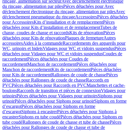
rinçage, alimentation sur secteur
Avec déclenchement électronique
du rinçage, alimentation par piles
Pièces détachées pour Avec
déclenchement électronique du rinçage, alimentation par piles
Avec
déclenchement pneumatique du rinçage
Accessoires
Pièces détachées
pour Accessoires
Kits d’installation et de remplacement
Pièces
détachées pour Kits d’installation et de remplacement
Tubes de
chasse, coudes de chasse et raccords
Kits de rénovation
Pièces
détachées pour Kits de rénovation
Plaques de fermeture
Autres
accessoires
Aides à la commande
Raccordements des appareils pour
WC, urinoirs et bidets
Vidages pour WC et vidoirs suspendus
Pièces
détachées pour Vidages pour WC et vidoirs suspendus
Coudes de
raccordement
Pièces détachées pour Coudes de
raccordement
Manchon de raccordement
Pièces détachées pour
Manchon de raccordement
Kits de raccordement
Pièces détachées
pour Kits de raccordement
Rallonges de coude de chasse
Pièces
détachées pour Rallonges de coude de chasse
Raccords en
PVC
Pièces détachées pour Raccords en PVC
Manchettes et cache-
boulons
Raccords de transition et pièces de connexion
Vidages pour
urinoirs
Pièces détachées pour Vidages pour urinoirs
Siphons pour
urinoir
Pièces détachées pour Siphons pour urinoir
Siphons en forme
d’escargot
Pièces détachées pour Siphons en forme
d’escargot
Siphons à encastrer
Pièces détachées pour Siphons à
encastrer
Siphons en tube coudé
Pièces détachées pour Siphons en
tube coudé
Rallonges de coude de chasse et tube de chasse
Pièces
détachées pour Rallonges de coude de chasse et tube de