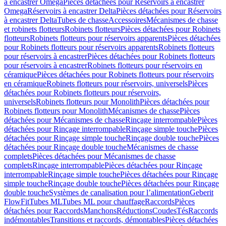
à encastrer Omega
Pièces détachées pour Réservoirs à encastrer
Omega
Réservoirs à encastrer Delta
Pièces détachées pour Réservoirs
à encastrer Delta
Tubes de chasse
Accessoires
Mécanismes de chasse
et robinets flotteurs
Robinets flotteurs
Pièces détachées pour Robinets
flotteurs
Robinets flotteurs pour réservoirs apparents
Pièces détachées
pour Robinets flotteurs pour réservoirs apparents
Robinets flotteurs
pour réservoirs à encastrer
Pièces détachées pour Robinets flotteurs
pour réservoirs à encastrer
Robinets flotteurs pour réservoirs en
céramique
Pièces détachées pour Robinets flotteurs pour réservoirs
en céramique
Robinets flotteurs pour réservoirs, universels
Pièces
détachées pour Robinets flotteurs pour réservoirs,
universels
Robinets flotteurs pour Monolith
Pièces détachées pour
Robinets flotteurs pour Monolith
Mécanismes de chasse
Pièces
détachées pour Mécanismes de chasse
Rinçage interrompable
Pièces
détachées pour Rinçage interrompable
Rinçage simple touche
Pièces
détachées pour Rinçage simple touche
Rinçage double touche
Pièces
détachées pour Rinçage double touche
Mécanismes de chasse
complets
Pièces détachées pour Mécanismes de chasse
complets
Rinçage interrompable
Pièces détachées pour Rinçage
interrompable
Rinçage simple touche
Pièces détachées pour Rinçage
simple touche
Rinçage double touche
Pièces détachées pour Rinçage
double touche
Systèmes de canalisation pour l’alimentation
Geberit
FlowFit
Tubes ML
Tubes ML pour chauffage
Raccords
Pièces
détachées pour Raccords
Manchons
Réductions
Coudes
Tés
Raccords
indémontables
Transitions et raccords, démontables
Pièces détachées