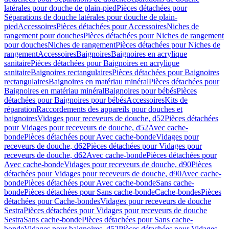
latérales pour douche de plain-pied
Pièces détachées pour
Séparations de douche latérales pour douche de plain-
pied
Accessoires
Pièces détachées pour Accessoires
Niches de
rangement pour douches
Pièces détachées pour Niches de rangement
pour douches
Niches de rangement
Pièces détachées pour Niches de
rangement
Accessoires
Baignoires
Baignoires en acrylique
sanitaire
Pièces détachées pour Baignoires en acrylique
sanitaire
Baignoires rectangulaires
Pièces détachées pour Baignoires
rectangulaires
Baignoires en matériau minéral
Pièces détachées pour
Baignoires en matériau minéral
Baignoires pour bébés
Pièces
détachées pour Baignoires pour bébés
Accessoires
Kits de
réparation
Raccordements des appareils pour douches et
baignoires
Vidages pour receveurs de douche, d52
Pièces détachées
pour Vidages pour receveurs de douche, d52
Avec cache-
bonde
Pièces détachées pour Avec cache-bonde
Vidages pour
receveurs de douche, d62
Pièces détachées pour Vidages pour
receveurs de douche, d62
Avec cache-bonde
Pièces détachées pour
Avec cache-bonde
Vidages pour receveurs de douche, d90
Pièces
détachées pour Vidages pour receveurs de douche, d90
Avec cache-
bonde
Pièces détachées pour Avec cache-bonde
Sans cache-
bonde
Pièces détachées pour Sans cache-bonde
Cache-bondes
Pièces
détachées pour Cache-bondes
Vidages pour receveurs de douche
Sestra
Pièces détachées pour Vidages pour receveurs de douche
Sestra
Sans cache-bonde
Pièces détachées pour Sans cache-
bonde
Vidages pour baignoires, d52
Pièces détachées pour Vidages