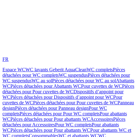
FR
Espace WC
WC lavants Geberit AquaClean
WC complets
Pièces
détachées pour WC complets
WC suspendus
Pièces détachées pour
WC suspendus
WC au sol
Pièces détachées pour WC au sol
Abattants
WC
Pièces détachées pour Abattants WC
Pour cuvettes de WC
Pièces
détachées pour Pour cuvettes de WC
Dispositifs d’appoint pour
WC
Pièces détachées pour Dispositifs d’appoint pour WC
Pour
cuvettes de WC
Pièces détachées pour Pour cuvettes de WC
Panneau
design
Pièces détachées pour Panneau design
Pour WC
complets
Pièces détachées pour Pour WC complets
Pour abattants
WC
Pièces détachées pour Pour abattants WC
Accessoires
Pièces
détachées pour Accessoires
Pour WC complets
Pour abattants
WC
Pièces détachées pour Pour abattants WC
Pour abattants WC et
WC complets
Consommables
WC et abattants WC
WC