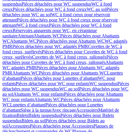
suspendus
Pièces détachées pour WC suspendus
WC à fond
creux
Pièces détachées pour WC à fond creux
WC au sol
Pièces
détachées pour WC au sol
WC à fond creux pour réservoir
attenant
Pièces détachées pour WC à fond creux pour réservoir
attenant
WC à fond creux
Pièces détachées pour WC à fond
creux
Réservoirs apparents pour WC, en céramique
sanitaire
Attenant
Abattants WC
Pièces détachées pour Abattants
WC
Abattants WC
Pièces détachées pour Abattants WC
WC adaptés
PMR
Pièces détachées pour WC adaptés PMR
Cuvettes de WC à
fond creux, surélevés
Pièces détachées pour Cuvettes de WC à fond
creux, surélevés
Cuvettes de WC à fond creux, rallongés
Pièces
détachées pour Cuvettes de WC à fond creux, rallongés
Abattants
WC adaptés PMR
Pièces détachées pour Abattants WC adaptés
PMR
Abattants WC
Pièces détachées pour Abattants WC
Lunettes
d’abattant
Pièces détachées pour Lunettes d’abattant
WC pour
enfants
Pièces détachées pour WC pour enfants
WC suspendus
Pièces
détachées pour WC suspendus
WC au sol
Pièces détachées pour WC
au sol
Abattants WC pour enfants
Pièces détachées pour Abattants
WC pour enfants
Abattants WC
Pièces détachées pour Abattants
WC
Lunettes d’abattant
Pièces détachées pour Lunettes
d’abattant
Siège à la turque
Avec rinçage
Accessoires
Matériel de
fixation
Bidets
Bidets suspendus
Pièces détachées pour Bidets
suspendus
Bidets au sol
Pièces détachées pour Bidets au
sol
Accessoires
Pièces détachées pour Accessoires
Plaques de
déclenchement et commandes de WC
Plaques de