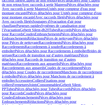
raccords filetés
Clapets de non retour
Pièces détachées pour Clapets
de non retour
Avec raccords à sertir Mapress
Pièces détachées pour
Avec raccords à sertir Mapress
Unités pour compteur d'eau pour
montage encastré
Pièces détachées pour Unités pour compteur d'eau
pour montage encastré
Avec raccords filetés
Pièces détachées pour
Avec raccords filetés
Soupapes d'évacuation d'air pour
chauffage
Purgeurs rapides
Systèmes de canalisation pour
l’évacuation
Geberit Silent-db20
Tubes
Raccords
Pièces détachées
pour Raccords
Coudes
Embranchements
Pièces détachées pour
Embranchements
Réductions
Pièces de nettoyage
Pièces détachées
pour Pièces de nettoyage
Raccordements
Pièces détachées pour
Raccordements
Raccordements à souder
Raccordements à
emboîter
Pièces détachées pour Raccordements à emboîter
Brides de
serrage
Raccords de transition sur d’autres matériaux
Pièces
détachées pour Raccords de transition sur d’autres
matériaux
Raccordements aux appareils
Pièces détachées pour
Raccordements aux appareils
Coudes de raccordement
Pièces
détachées pour Coudes de raccordement
Manchons de raccordement
à emboîter
Pièces détachées pour Manchons de raccordement à
emboîter
Accessoires
Colliers
Fixations pour
colliers
Fermetures
Joints
Consommables
Geberit Silent-
PP
Tubes
Pièces détachées pour Tubes
Raccords
Pièces détachées
pour Raccords
Coudes
Pièces détachées pour
Coudes
Embranchements
Pièces détachées pour
Embranchements
Réductions
Pièces détachées pour