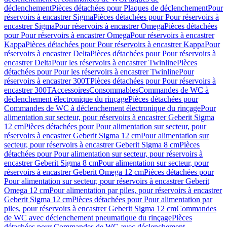
déclenchement
Pièces détachées pour Plaques de déclenchement
Pour
réservoirs à encastrer Sigma
Pièces détachées pour Pour réservoirs à
encastrer Sigma
Pour réservoirs à encastrer Omega
Pièces détachées
pour Pour réservoirs à encastrer Omega
Pour réservoirs à encastrer
Kappa
Pièces détachées pour Pour réservoirs à encastrer Kappa
Pour
réservoirs à encastrer Delta
Pièces détachées pour Pour réservoirs à
encastrer Delta
Pour les réservoirs à encastrer Twinline
Pièces
détachées pour Pour les réservoirs à encastrer Twinline
Pour
réservoirs à encastrer 300T
Pièces détachées pour Pour réservoirs à
encastrer 300T
Accessoires
Consommables
Commandes de WC à
déclenchement électronique du rinçage
Pièces détachées pour
Commandes de WC à déclenchement électronique du rinçage
Pour
alimentation sur secteur, pour réservoirs à encastrer Geberit Sigma
12 cm
Pièces détachées pour Pour alimentation sur secteur, pour
réservoirs à encastrer Geberit Sigma 12 cm
Pour alimentation sur
secteur, pour réservoirs à encastrer Geberit Sigma 8 cm
Pièces
détachées pour Pour alimentation sur secteur, pour réservoirs à
encastrer Geberit Sigma 8 cm
Pour alimentation sur secteur, pour
réservoirs à encastrer Geberit Omega 12 cm
Pièces détachées pour
Pour alimentation sur secteur, pour réservoirs à encastrer Geberit
Omega 12 cm
Pour alimentation par piles, pour réservoirs à encastrer
Geberit Sigma 12 cm
Pièces détachées pour Pour alimentation par
piles, pour réservoirs à encastrer Geberit Sigma 12 cm
Commandes
de WC avec déclenchement pneumatique du rinçage
Pièces
détachées pour Commandes de WC avec déclenchement