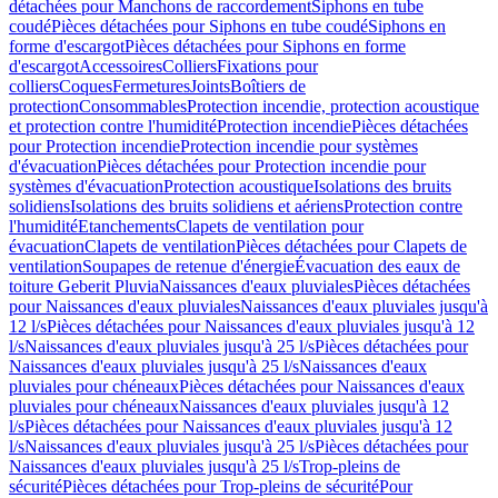
détachées pour Manchons de raccordement
Siphons en tube
coudé
Pièces détachées pour Siphons en tube coudé
Siphons en
forme d'escargot
Pièces détachées pour Siphons en forme
d'escargot
Accessoires
Colliers
Fixations pour
colliers
Coques
Fermetures
Joints
Boîtiers de
protection
Consommables
Protection incendie, protection acoustique
et protection contre l'humidité
Protection incendie
Pièces détachées
pour Protection incendie
Protection incendie pour systèmes
d'évacuation
Pièces détachées pour Protection incendie pour
systèmes d'évacuation
Protection acoustique
Isolations des bruits
solidiens
Isolations des bruits solidiens et aériens
Protection contre
l'humidité
Etanchements
Clapets de ventilation pour
évacuation
Clapets de ventilation
Pièces détachées pour Clapets de
ventilation
Soupapes de retenue d'énergie
Évacuation des eaux de
toiture Geberit Pluvia
Naissances d'eaux pluviales
Pièces détachées
pour Naissances d'eaux pluviales
Naissances d'eaux pluviales jusqu'à
12 l/s
Pièces détachées pour Naissances d'eaux pluviales jusqu'à 12
l/s
Naissances d'eaux pluviales jusqu'à 25 l/s
Pièces détachées pour
Naissances d'eaux pluviales jusqu'à 25 l/s
Naissances d'eaux
pluviales pour chéneaux
Pièces détachées pour Naissances d'eaux
pluviales pour chéneaux
Naissances d'eaux pluviales jusqu'à 12
l/s
Pièces détachées pour Naissances d'eaux pluviales jusqu'à 12
l/s
Naissances d'eaux pluviales jusqu'à 25 l/s
Pièces détachées pour
Naissances d'eaux pluviales jusqu'à 25 l/s
Trop-pleins de
sécurité
Pièces détachées pour Trop-pleins de sécurité
Pour