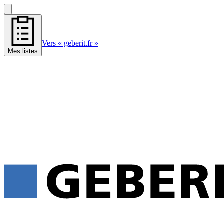
Vers « geberit.fr »
Mes listes