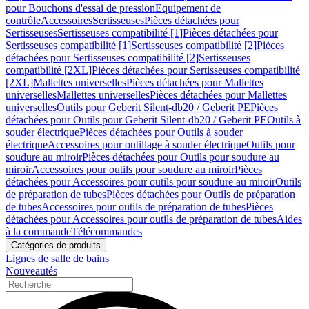
pour Bouchons d'essai de pression
Equipement de
contrôle
Accessoires
Sertisseuses
Pièces détachées pour
Sertisseuses
Sertisseuses compatibilité [1]
Pièces détachées pour
Sertisseuses compatibilité [1]
Sertisseuses compatibilité [2]
Pièces
détachées pour Sertisseuses compatibilité [2]
Sertisseuses
compatibilité [2XL]
Pièces détachées pour Sertisseuses compatibilité
[2XL]
Mallettes universelles
Pièces détachées pour Mallettes
universelles
Mallettes universelles
Pièces détachées pour Mallettes
universelles
Outils pour Geberit Silent-db20 / Geberit PE
Pièces
détachées pour Outils pour Geberit Silent-db20 / Geberit PE
Outils à
souder électrique
Pièces détachées pour Outils à souder
électrique
Accessoires pour outillage à souder électrique
Outils pour
soudure au miroir
Pièces détachées pour Outils pour soudure au
miroir
Accessoires pour outils pour soudure au miroir
Pièces
détachées pour Accessoires pour outils pour soudure au miroir
Outils
de préparation de tubes
Pièces détachées pour Outils de préparation
de tubes
Accessoires pour outils de préparation de tubes
Pièces
détachées pour Accessoires pour outils de préparation de tubes
Aides
à la commande
Télécommandes
Catégories de produits
Lignes de salle de bains
Nouveautés