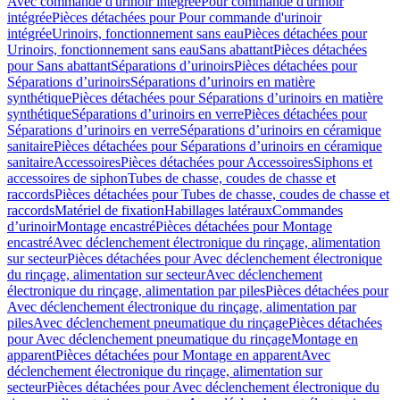
Avec commande d'urinoir intégrée
Pour commande d'urinoir
intégrée
Pièces détachées pour Pour commande d'urinoir
intégrée
Urinoirs, fonctionnement sans eau
Pièces détachées pour
Urinoirs, fonctionnement sans eau
Sans abattant
Pièces détachées
pour Sans abattant
Séparations d’urinoirs
Pièces détachées pour
Séparations d’urinoirs
Séparations d’urinoirs en matière
synthétique
Pièces détachées pour Séparations d’urinoirs en matière
synthétique
Séparations d’urinoirs en verre
Pièces détachées pour
Séparations d’urinoirs en verre
Séparations d’urinoirs en céramique
sanitaire
Pièces détachées pour Séparations d’urinoirs en céramique
sanitaire
Accessoires
Pièces détachées pour Accessoires
Siphons et
accessoires de siphon
Tubes de chasse, coudes de chasse et
raccords
Pièces détachées pour Tubes de chasse, coudes de chasse et
raccords
Matériel de fixation
Habillages latéraux
Commandes
dʼurinoir
Montage encastré
Pièces détachées pour Montage
encastré
Avec déclenchement électronique du rinçage, alimentation
sur secteur
Pièces détachées pour Avec déclenchement électronique
du rinçage, alimentation sur secteur
Avec déclenchement
électronique du rinçage, alimentation par piles
Pièces détachées pour
Avec déclenchement électronique du rinçage, alimentation par
piles
Avec déclenchement pneumatique du rinçage
Pièces détachées
pour Avec déclenchement pneumatique du rinçage
Montage en
apparent
Pièces détachées pour Montage en apparent
Avec
déclenchement électronique du rinçage, alimentation sur
secteur
Pièces détachées pour Avec déclenchement électronique du