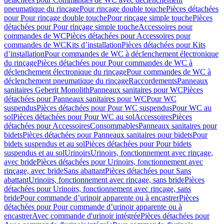
pneumatique du rinçage
Pour rinçage double touche
Pièces détachées
pour Pour rinçage double touche
Pour rinçage simple touche
Pièces
détachées pour Pour rinçage simple touche
Accessoires pour
commandes de WC
Pièces détachées pour Accessoires pour
commandes de WC
Kits d’installation
Pièces détachées pour Kits
d’installation
Pour commandes de WC à déclenchement électronique
du rinçage
Pièces détachées pour Pour commandes de WC à
déclenchement électronique du rinçage
Pour commandes de WC à
déclenchement pneumatique du rinçage
Raccordements
Panneaux
sanitaires Geberit Monolith
Panneaux sanitaires pour WC
Pièces
détachées pour Panneaux sanitaires pour WC
Pour WC
suspendus
Pièces détachées pour Pour WC suspendus
Pour WC au
sol
Pièces détachées pour Pour WC au sol
Accessoires
Pièces
détachées pour Accessoires
Consommables
Panneaux sanitaires pour
bidets
Pièces détachées pour Panneaux sanitaires pour bidets
Pour
bidets suspendus et au sol
Pièces détachées pour Pour bidets
suspendus et au sol
Urinoirs
Urinoirs, fonctionnement avec rinçage,
avec bride
Pièces détachées pour Urinoirs, fonctionnement avec
rinçage, avec bride
Sans abattant
Pièces détachées pour Sans
abattant
Urinoirs, fonctionnement avec rinçage, sans bride
Pièces
détachées pour Urinoirs, fonctionnement avec rinçage, sans
bride
Pour commande d’urinoir apparente ou à encastrer
Pièces
détachées pour Pour commande d’urinoir apparente ou à
encastrer
Avec commande d'urinoir intégrée
Pièces détachées pour