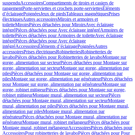
suspendu
Accessoires
Compartiments de tiroirs et casiers de
rangement
Porte-serviettes et crochets porte-serviettes
Éléments
d’éclairage
Poignées
Jeux de pieds
Tableaux magnétiques
Prises
électriques
Autres accessoires
Miroirs et armoires et
toilette
Miroirs
Pièces détachées pour Miroirs
Avec éclairage
intégré
Pièces détachées pour Avec éclairage intégré
Armoires de
toilette
Pièces détachées pour Armoires de toilette
Avec éclairage
intégré
Pièces détachées pour Avec éclairage
intégré
Accessoires
Éléments d’éclairage
Poignées
Autres
accessoires
Prises électriques
Robinetteries
Robinetteries de
lavabo
Pièces détachées pour Robinetteries de lavabo
Montage sur
gorge, alimentation sur secteur
Pièces détachées pour Montage sur
gorge, alimentation sur secteur
Montage sur gorge, alimentation par
piles
Pièces détachées pour Montage sur gorge, alimentation par
piles
Montage sur gorge, alimentation par générateur
Pièces détachées
pour Montage sur gorge, alimentation par générateur
Montage sur
gorge, robinet mitigeur
Pièces détachées pour Montage sur gorge,
robinet mitigeur
Montage mural, alimentation sur secteur
Pièces
détachées pour Montage mural, alimentation sur secteur
Montage
mural, alimentation par piles
Pièces détachées pour Montage mural,
alimentation par piles
Montage mural, alimentation par
générateur
Pièces détachées pour Montage mural, alimentation par
générateur
Montage mural, robinet mélangeur
Pièces détachées pour
Montage mural, robinet mélangeur
Accessoires
Pièces détachées pour
Accessoires
Pour robinetteries de lavabo
Pièces détachées pour Pour