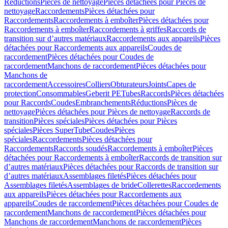
Réductions
Pièces de nettoyage
Pièces détachées pour Pièces de
nettoyage
Raccordements
Pièces détachées pour
Raccordements
Raccordements à emboîter
Pièces détachées pour
Raccordements à emboîter
Raccordements à griffes
Raccords de
transition sur d’autres matériaux
Raccordements aux appareils
Pièces
détachées pour Raccordements aux appareils
Coudes de
raccordement
Pièces détachées pour Coudes de
raccordement
Manchons de raccordement
Pièces détachées pour
Manchons de
raccordement
Accessoires
Colliers
Obturateurs
Joints
Capes de
protection
Consommables
Geberit PE
Tubes
Raccords
Pièces détachées
pour Raccords
Coudes
Embranchements
Réductions
Pièces de
nettoyage
Pièces détachées pour Pièces de nettoyage
Raccords de
transition
Pièces spéciales
Pièces détachées pour Pièces
spéciales
Pièces SuperTube
Coudes
Pièces
spéciales
Raccordements
Pièces détachées pour
Raccordements
Raccords soudés
Raccordements à emboîter
Pièces
détachées pour Raccordements à emboîter
Raccords de transition sur
d’autres matériaux
Pièces détachées pour Raccords de transition sur
d’autres matériaux
Assemblages filetés
Pièces détachées pour
Assemblages filetés
Assemblages de bride
Collerettes
Raccordements
aux appareils
Pièces détachées pour Raccordements aux
appareils
Coudes de raccordement
Pièces détachées pour Coudes de
raccordement
Manchons de raccordement
Pièces détachées pour
Manchons de raccordement
Manchons de raccordement
Pièces