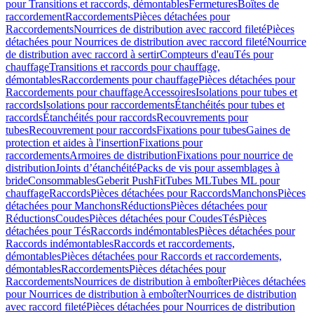
pour Transitions et raccords, démontables
Fermetures
Boîtes de
raccordement
Raccordements
Pièces détachées pour
Raccordements
Nourrices de distribution avec raccord fileté
Pièces
détachées pour Nourrices de distribution avec raccord fileté
Nourrice
de distribution avec raccord à sertir
Compteurs d'eau
Tés pour
chauffage
Transitions et raccords pour chauffage,
démontables
Raccordements pour chauffage
Pièces détachées pour
Raccordements pour chauffage
Accessoires
Isolations pour tubes et
raccords
Isolations pour raccordements
Étanchéités pour tubes et
raccords
Étanchéités pour raccords
Recouvrements pour
tubes
Recouvrement pour raccords
Fixations pour tubes
Gaines de
protection et aides à l'insertion
Fixations pour
raccordements
Armoires de distribution
Fixations pour nourrice de
distribution
Joints d’étanchéité
Packs de vis pour assemblages à
bride
Consommables
Geberit PushFit
Tubes ML
Tubes ML pour
chauffage
Raccords
Pièces détachées pour Raccords
Manchons
Pièces
détachées pour Manchons
Réductions
Pièces détachées pour
Réductions
Coudes
Pièces détachées pour Coudes
Tés
Pièces
détachées pour Tés
Raccords indémontables
Pièces détachées pour
Raccords indémontables
Raccords et raccordements,
démontables
Pièces détachées pour Raccords et raccordements,
démontables
Raccordements
Pièces détachées pour
Raccordements
Nourrices de distribution à emboîter
Pièces détachées
pour Nourrices de distribution à emboîter
Nourrices de distribution
avec raccord fileté
Pièces détachées pour Nourrices de distribution