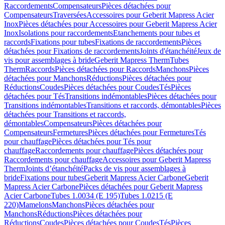
Raccordements
Compensateurs
Pièces détachées pour
Compensateurs
Traversées
Accessoires pour Geberit Mapress Acier
Inox
Pièces détachées pour Accessoires pour Geberit Mapress Acier
Inox
Isolations pour raccordements
Etanchements pour tubes et
raccords
Fixations pour tubes
Fixations de raccordements
Pièces
détachées pour Fixations de raccordements
Joints d'étanchéité
Jeux de
vis pour assemblages à bride
Geberit Mapress Therm
Tubes
Therm
Raccords
Pièces détachées pour Raccords
Manchons
Pièces
détachées pour Manchons
Réductions
Pièces détachées pour
Réductions
Coudes
Pièces détachées pour Coudes
Tés
Pièces
détachées pour Tés
Transitions indémontables
Pièces détachées pour
Transitions indémontables
Transitions et raccords, démontables
Pièces
détachées pour Transitions et raccords,
démontables
Compensateurs
Pièces détachées pour
Compensateurs
Fermetures
Pièces détachées pour Fermetures
Tés
pour chauffage
Pièces détachées pour Tés pour
chauffage
Raccordements pour chauffage
Pièces détachées pour
Raccordements pour chauffage
Accessoires pour Geberit Mapress
Therm
Joints d’étanchéité
Packs de vis pour assemblages à
bride
Fixations pour tubes
Geberit Mapress Acier Carbone
Geberit
Mapress Acier Carbone
Pièces détachées pour Geberit Mapress
Acier Carbone
Tubes 1.0034 (E 195)
Tubes 1.0215 (E
220)
Mamelons
Manchons
Pièces détachées pour
Manchons
Réductions
Pièces détachées pour
Réductions
Coudes
Pièces détachées pour Coudes
Tés
Pièces