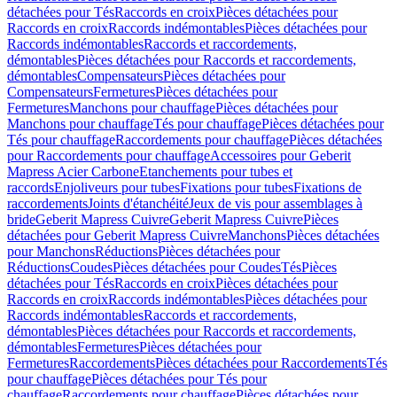
détachées pour Tés
Raccords en croix
Pièces détachées pour
Raccords en croix
Raccords indémontables
Pièces détachées pour
Raccords indémontables
Raccords et raccordements,
démontables
Pièces détachées pour Raccords et raccordements,
démontables
Compensateurs
Pièces détachées pour
Compensateurs
Fermetures
Pièces détachées pour
Fermetures
Manchons pour chauffage
Pièces détachées pour
Manchons pour chauffage
Tés pour chauffage
Pièces détachées pour
Tés pour chauffage
Raccordements pour chauffage
Pièces détachées
pour Raccordements pour chauffage
Accessoires pour Geberit
Mapress Acier Carbone
Etanchements pour tubes et
raccords
Enjoliveurs pour tubes
Fixations pour tubes
Fixations de
raccordements
Joints d'étanchéité
Jeux de vis pour assemblages à
bride
Geberit Mapress Cuivre
Geberit Mapress Cuivre
Pièces
détachées pour Geberit Mapress Cuivre
Manchons
Pièces détachées
pour Manchons
Réductions
Pièces détachées pour
Réductions
Coudes
Pièces détachées pour Coudes
Tés
Pièces
détachées pour Tés
Raccords en croix
Pièces détachées pour
Raccords en croix
Raccords indémontables
Pièces détachées pour
Raccords indémontables
Raccords et raccordements,
démontables
Pièces détachées pour Raccords et raccordements,
démontables
Fermetures
Pièces détachées pour
Fermetures
Raccordements
Pièces détachées pour Raccordements
Tés
pour chauffage
Pièces détachées pour Tés pour
chauffage
Raccordements pour chauffage
Pièces détachées pour