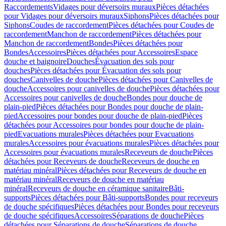
Raccordements
Vidages pour déversoirs muraux
Pièces détachées
pour Vidages pour déversoirs muraux
Siphons
Pièces détachées pour
Siphons
Coudes de raccordement
Pièces détachées pour Coudes de
raccordement
Manchon de raccordement
Pièces détachées pour
Manchon de raccordement
Bondes
Pièces détachées pour
Bondes
Accessoires
Pièces détachées pour Accessoires
Espace
douche et baignoire
Douches
Évacuation des sols pour
douches
Pièces détachées pour Évacuation des sols pour
douches
Canivelles de douche
Pièces détachées pour Canivelles de
douche
Accessoires pour canivelles de douche
Pièces détachées pour
Accessoires pour canivelles de douche
Bondes pour douche de
plain-pied
Pièces détachées pour Bondes pour douche de plain-
pied
Accessoires pour bondes pour douche de plain-pied
Pièces
détachées pour Accessoires pour bondes pour douche de plain-
pied
Evacuations murales
Pièces détachées pour Evacuations
murales
Accessoires pour évacuations murales
Pièces détachées pour
Accessoires pour évacuations murales
Receveurs de douche
Pièces
détachées pour Receveurs de douche
Receveurs de douche en
matériau minéral
Pièces détachées pour Receveurs de douche en
matériau minéral
Receveurs de douche en matériau
minéral
Receveurs de douche en céramique sanitaire
Bâti-
supports
Pièces détachées pour Bâti-supports
Bondes pour receveurs
de douche spécifiques
Pièces détachées pour Bondes pour receveurs
de douche spécifiques
Accessoires
Séparations de douche
Pièces
détachées pour Séparations de douche
Séparations de douche