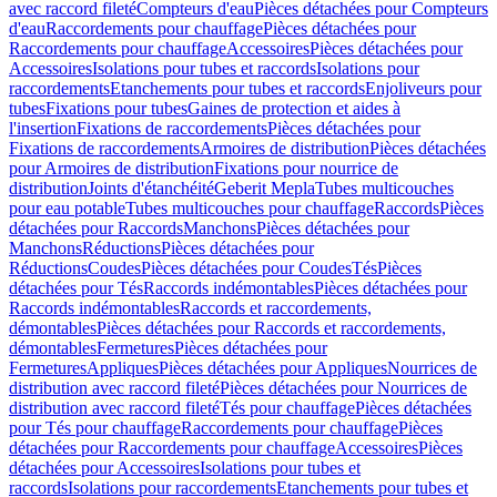
avec raccord fileté
Compteurs d'eau
Pièces détachées pour Compteurs
d'eau
Raccordements pour chauffage
Pièces détachées pour
Raccordements pour chauffage
Accessoires
Pièces détachées pour
Accessoires
Isolations pour tubes et raccords
Isolations pour
raccordements
Etanchements pour tubes et raccords
Enjoliveurs pour
tubes
Fixations pour tubes
Gaines de protection et aides à
l'insertion
Fixations de raccordements
Pièces détachées pour
Fixations de raccordements
Armoires de distribution
Pièces détachées
pour Armoires de distribution
Fixations pour nourrice de
distribution
Joints d'étanchéité
Geberit Mepla
Tubes multicouches
pour eau potable
Tubes multicouches pour chauffage
Raccords
Pièces
détachées pour Raccords
Manchons
Pièces détachées pour
Manchons
Réductions
Pièces détachées pour
Réductions
Coudes
Pièces détachées pour Coudes
Tés
Pièces
détachées pour Tés
Raccords indémontables
Pièces détachées pour
Raccords indémontables
Raccords et raccordements,
démontables
Pièces détachées pour Raccords et raccordements,
démontables
Fermetures
Pièces détachées pour
Fermetures
Appliques
Pièces détachées pour Appliques
Nourrices de
distribution avec raccord fileté
Pièces détachées pour Nourrices de
distribution avec raccord fileté
Tés pour chauffage
Pièces détachées
pour Tés pour chauffage
Raccordements pour chauffage
Pièces
détachées pour Raccordements pour chauffage
Accessoires
Pièces
détachées pour Accessoires
Isolations pour tubes et
raccords
Isolations pour raccordements
Etanchements pour tubes et