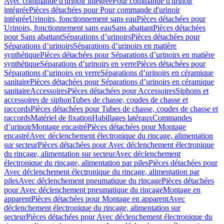
Avec commande d'urinoir intégrée
Pour commande d'urinoir
intégrée
Pièces détachées pour Pour commande d'urinoir
intégrée
Urinoirs, fonctionnement sans eau
Pièces détachées pour
Urinoirs, fonctionnement sans eau
Sans abattant
Pièces détachées
pour Sans abattant
Séparations d’urinoirs
Pièces détachées pour
Séparations d’urinoirs
Séparations d’urinoirs en matière
synthétique
Pièces détachées pour Séparations d’urinoirs en matière
synthétique
Séparations d’urinoirs en verre
Pièces détachées pour
Séparations d’urinoirs en verre
Séparations d’urinoirs en céramique
sanitaire
Pièces détachées pour Séparations d’urinoirs en céramique
sanitaire
Accessoires
Pièces détachées pour Accessoires
Siphons et
accessoires de siphon
Tubes de chasse, coudes de chasse et
raccords
Pièces détachées pour Tubes de chasse, coudes de chasse et
raccords
Matériel de fixation
Habillages latéraux
Commandes
dʼurinoir
Montage encastré
Pièces détachées pour Montage
encastré
Avec déclenchement électronique du rinçage, alimentation
sur secteur
Pièces détachées pour Avec déclenchement électronique
du rinçage, alimentation sur secteur
Avec déclenchement
électronique du rinçage, alimentation par piles
Pièces détachées pour
Avec déclenchement électronique du rinçage, alimentation par
piles
Avec déclenchement pneumatique du rinçage
Pièces détachées
pour Avec déclenchement pneumatique du rinçage
Montage en
apparent
Pièces détachées pour Montage en apparent
Avec
déclenchement électronique du rinçage, alimentation sur
secteur
Pièces détachées pour Avec déclenchement électronique du