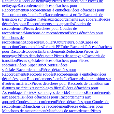
Réductions
Pièces de nettoyage
Pièces détachées pour Pièces de
nettoyage
Raccordements
Pièces détachées pour
Raccordements
Raccordements à emboîter
Pièces détachées pour
Raccordements à emboîter
Raccordements à griffes
Raccords de
transition sur d’autres matériaux
Raccordements aux appareils
Pièces
détachées pour Raccordements aux appareils
Coudes de
raccordement
Pièces détachées pour Coudes de
raccordement
Manchons de raccordement
Pièces détachées pour
Manchons de
raccordement
Accessoires
Colliers
Obturateurs
Joints
Capes de
protection
Consommables
Geberit PE
Tubes
Raccords
Pièces détachées
pour Raccords
Coudes
Embranchements
Réductions
Pièces de
nettoyage
Pièces détachées pour Pièces de nettoyage
Raccords de
transition
Pièces spéciales
Pièces détachées pour Pièces
spéciales
Pièces SuperTube
Coudes
Pièces
spéciales
Raccordements
Pièces détachées pour
Raccordements
Raccords soudés
Raccordements à emboîter
Pièces
détachées pour Raccordements à emboîter
Raccords de transition sur
d’autres matériaux
Pièces détachées pour Raccords de transition sur
d’autres matériaux
Assemblages filetés
Pièces détachées pour
Assemblages filetés
Assemblages de bride
Collerettes
Raccordements
aux appareils
Pièces détachées pour Raccordements aux
appareils
Coudes de raccordement
Pièces détachées pour Coudes de
raccordement
Manchons de raccordement
Pièces détachées pour
Manchons de raccordement
Manchons de raccordement
Pièces