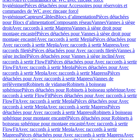
hygiénique
Pièces détachées pour Accessoires pour réservoirs et
commandes de WC avec rinçage forcé
hygiénique
Capteurs
Câbles
Blocs d’alimentation
Pièces détachées
pour Blocs d’alimentation
Composants réseau
Vannes
Vannes à siège
droit
Avec raccords à sertir Mapress
Vannes à siège droit pour
montage encastré
Pièces détachées pour Vannes à siège droit pour
montage encastré
Avec raccords à sertir Mepla
Pièces détachées pour
Avec raccords à sertir Mepla
Avec raccords à sertir Mapress
Avec
raccords filetés
Pièces détachées pour Avec raccords filetés
Vannes à
siège incliné
Pièces détachées pour Vannes à siège incliné
Avec
raccords à sertir FlowFit
Pièces détachées pour Avec raccords à sertir
FlowFit
Avec raccords à sertir Mepla
Pièces détachées pour Avec
raccords à sertir Mepla
Avec raccords à sertir Mapress
Pièces
détachées pour Avec raccords à sertir Mapress
Vannes de
prélèvement
Robinets de vidange
Robinets à boisseau
sphérique
Pièces détachées pour Robinets à boisseau sphérique
Avec
raccords à sertir FlowFit
Pièces détachées pour Avec raccords à sertir
FlowFit
Avec raccords à sertir Mepla
Pièces détachées pour Avec
raccords à sertir Mepla
Avec raccords à sertir Mapress
Pièces
détachées pour Avec raccords à sertir Mapress
Robinets à boisseau
sphérique pour montage encastré
Pièces détachées pour Robinets à
boisseau sphérique pour montage encastré
Avec raccords à sertir
FlowFit
Avec raccords à sertir Mepla
Avec raccords à sertir
Mapress
Pièces détachées pour Avec raccords à sertir Mapress
Avec