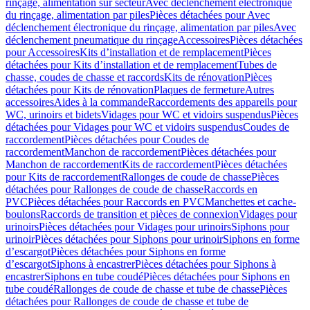
rinçage, alimentation sur secteur
Avec déclenchement électronique
du rinçage, alimentation par piles
Pièces détachées pour Avec
déclenchement électronique du rinçage, alimentation par piles
Avec
déclenchement pneumatique du rinçage
Accessoires
Pièces détachées
pour Accessoires
Kits d’installation et de remplacement
Pièces
détachées pour Kits d’installation et de remplacement
Tubes de
chasse, coudes de chasse et raccords
Kits de rénovation
Pièces
détachées pour Kits de rénovation
Plaques de fermeture
Autres
accessoires
Aides à la commande
Raccordements des appareils pour
WC, urinoirs et bidets
Vidages pour WC et vidoirs suspendus
Pièces
détachées pour Vidages pour WC et vidoirs suspendus
Coudes de
raccordement
Pièces détachées pour Coudes de
raccordement
Manchon de raccordement
Pièces détachées pour
Manchon de raccordement
Kits de raccordement
Pièces détachées
pour Kits de raccordement
Rallonges de coude de chasse
Pièces
détachées pour Rallonges de coude de chasse
Raccords en
PVC
Pièces détachées pour Raccords en PVC
Manchettes et cache-
boulons
Raccords de transition et pièces de connexion
Vidages pour
urinoirs
Pièces détachées pour Vidages pour urinoirs
Siphons pour
urinoir
Pièces détachées pour Siphons pour urinoir
Siphons en forme
d’escargot
Pièces détachées pour Siphons en forme
d’escargot
Siphons à encastrer
Pièces détachées pour Siphons à
encastrer
Siphons en tube coudé
Pièces détachées pour Siphons en
tube coudé
Rallonges de coude de chasse et tube de chasse
Pièces
détachées pour Rallonges de coude de chasse et tube de