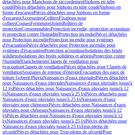
détachées pour Manchons de raccordement
Siphons en tube
coudé
Pièces détachées pour Siphons en tube coudé
Siphons en
forme d'escargot
Pièces détachées pour Siphons en forme
d'escargot
Accessoires
Colliers
Fixations pour
colliers
Coques
Fermetures
Joints
Boîtiers de
protection
Consommables
Protection incendie, protection acoustique
et protection contre l'humidité
Protection incendie
Pièces détachées
pour Protection incendie
Protection incendie pour systèmes
d'évacuation
Pièces détachées pour Protection incendie pour
systèmes d'évacuation
Protection acoustique
Isolations des bruits
solidiens
Isolations des bruits solidiens et aériens
Protection contre
l'humidité
Etanchements
Clapets de ventilation pour
évacuation
Clapets de ventilation
Pièces détachées pour Clapets de
ventilation
Soupapes de retenue d'énergie
Évacuation des eaux de
toiture Geberit Pluvia
Naissances d'eaux pluviales
Pièces détachées
pour Naissances d'eaux pluviales
Naissances d'eaux pluviales jusqu'à
12 l/s
Pièces détachées pour Naissances d'eaux pluviales jusqu'à 12
l/s
Naissances d'eaux pluviales jusqu'à 25 l/s
Pièces détachées pour
Naissances d'eaux pluviales jusqu'à 25 l/s
Naissances d'eaux
pluviales pour chéneaux
Pièces détachées pour Naissances d'eaux
pluviales pour chéneaux
Naissances d'eaux pluviales jusqu'à 12
l/s
Pièces détachées pour Naissances d'eaux pluviales jusqu'à 12
l/s
Naissances d'eaux pluviales jusqu'à 25 l/s
Pièces détachées pour
Naissances d'eaux pluviales jusqu'à 25 l/s
Trop-pleins de
sécurité
Pièces détachées pour Trop-pleins de sécurité
Pour