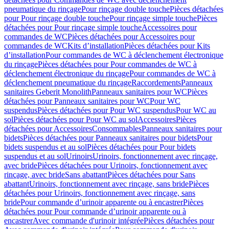
pneumatique du rinçage
Pour rinçage double touche
Pièces détachées
pour Pour rinçage double touche
Pour rinçage simple touche
Pièces
détachées pour Pour rinçage simple touche
Accessoires pour
commandes de WC
Pièces détachées pour Accessoires pour
commandes de WC
Kits d’installation
Pièces détachées pour Kits
d’installation
Pour commandes de WC à déclenchement électronique
du rinçage
Pièces détachées pour Pour commandes de WC à
déclenchement électronique du rinçage
Pour commandes de WC à
déclenchement pneumatique du rinçage
Raccordements
Panneaux
sanitaires Geberit Monolith
Panneaux sanitaires pour WC
Pièces
détachées pour Panneaux sanitaires pour WC
Pour WC
suspendus
Pièces détachées pour Pour WC suspendus
Pour WC au
sol
Pièces détachées pour Pour WC au sol
Accessoires
Pièces
détachées pour Accessoires
Consommables
Panneaux sanitaires pour
bidets
Pièces détachées pour Panneaux sanitaires pour bidets
Pour
bidets suspendus et au sol
Pièces détachées pour Pour bidets
suspendus et au sol
Urinoirs
Urinoirs, fonctionnement avec rinçage,
avec bride
Pièces détachées pour Urinoirs, fonctionnement avec
rinçage, avec bride
Sans abattant
Pièces détachées pour Sans
abattant
Urinoirs, fonctionnement avec rinçage, sans bride
Pièces
détachées pour Urinoirs, fonctionnement avec rinçage, sans
bride
Pour commande d’urinoir apparente ou à encastrer
Pièces
détachées pour Pour commande d’urinoir apparente ou à
encastrer
Avec commande d'urinoir intégrée
Pièces détachées pour