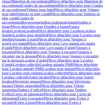
chasse
Manchon de raccordement
Pièces détachées pour Manchon de
raccordement
Coudes de raccordement
Pièces détachées pour Coudes
de raccordement
Vidages pour bidet
Pièces détachées pour Vidages
pour bidet
Siphons en tube coudé
Pièces détachées pour Siphons en
tube coudé
Coudes de
raccordement
Recouvrements
Raccordements
Joints
Douilles à
braser
Pièces détachées pour Douilles à braser
Espace
lavabo
Lavabos
Lavabos
Pièces détachées pour Lavabos
Lavabos
doubles
Lavabos pour meubles
Pièces détachées pour Lavabos pour
meubles
Vasques à poser
Pièces détachées pour Vasques à
poser
Lave-mains
Pièces détachées pour Lave-mains
Lave-mains
d’angle
Pièces détachées pour Lave-mains d’angle
Vasques à
encastrer
Pièces détachées pour Vasques à encastrer
Vasques à
encastrer par le dessous
Pièces détachées pour Vasques à encastrer
par le dessous
Lavabos d’angle
Pièces détachées pour Lavabos
d’angle
Lavabos collectifs
Lavabos adaptés PMR
Pièces détachées
pour Lavabos adaptés PMR
Lavabos pour enfants
Pièces détachées
pour Lavabos pour enfants
Lavabos collectifs
Pièces détachées pour
Lavabos collectifs
Autres lavabos
Pièces détachées pour Autres
lavabos
Déversoirs muraux
Pièces détachées pour Déversoirs
muraux
Vidoirs suspendus
Pièces détachées pour Vidoirs
suspendus
Timbres dʼoffice
Pièces détachées pour Timbres
dʼoffice
Cuves de laboratoire
Pièces détachées pour Cuves de
laboratoire
Éviers à encastrer
Pièces détachées pour Éviers à
encastrer
Éviers à poser
Pièces détachées pour Éviers à