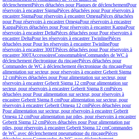
déclenchement
Pièces détachées pour Plaques de déclenchement
Pour
réservoirs à encastrer Sigma
Pièces détachées pour Pour réservoirs à
encastrer Sigma
Pour réservoirs à encastrer Omega
Pièces détachées
pour Pour réservoirs à encastrer Omega
Pour réservoirs à encastrer
Kappa
Pièces détachées pour Pour réservoirs à encastrer Kappa
Pour
réservoirs à encastrer Delta
Pièces détachées pour Pour réservoirs à
encastrer Delta
Pour les réservoirs à encastrer Twinline
Pièces
détachées pour Pour les réservoirs à encastrer Twinline
Pour
réservoirs à encastrer 300T
Pièces détachées pour Pour réservoirs à
encastrer 300T
Accessoires
Consommables
Commandes de WC à
déclenchement électronique du rinçage
Pièces détachées pour
Commandes de WC à déclenchement électronique du rinçage
Pour
alimentation sur secteur, pour réservoirs à encastrer Geberit Sigma
12 cm
Pièces détachées pour Pour alimentation sur secteur, pour
réservoirs à encastrer Geberit Sigma 12 cm
Pour alimentation sur
secteur, pour réservoirs à encastrer Geberit Sigma 8 cm
Pièces
détachées pour Pour alimentation sur secteur, pour réservoirs à
encastrer Geberit Sigma 8 cm
Pour alimentation sur secteur, pour
réservoirs à encastrer Geberit Omega 12 cm
Pièces détachées pour
Pour alimentation sur secteur, pour réservoirs à encastrer Geberit
Omega 12 cm
Pour alimentation par piles, pour réservoirs à encastrer
Geberit Sigma 12 cm
Pièces détachées pour Pour alimentation par
piles, pour réservoirs à encastrer Geberit Sigma 12 cm
Commandes
de WC avec déclenchement pneumatique du rinçage
Pièces
détachées pour Commandes de WC avec déclenchement