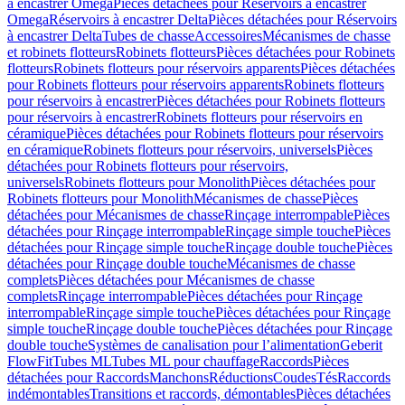
à encastrer Omega
Pièces détachées pour Réservoirs à encastrer
Omega
Réservoirs à encastrer Delta
Pièces détachées pour Réservoirs
à encastrer Delta
Tubes de chasse
Accessoires
Mécanismes de chasse
et robinets flotteurs
Robinets flotteurs
Pièces détachées pour Robinets
flotteurs
Robinets flotteurs pour réservoirs apparents
Pièces détachées
pour Robinets flotteurs pour réservoirs apparents
Robinets flotteurs
pour réservoirs à encastrer
Pièces détachées pour Robinets flotteurs
pour réservoirs à encastrer
Robinets flotteurs pour réservoirs en
céramique
Pièces détachées pour Robinets flotteurs pour réservoirs
en céramique
Robinets flotteurs pour réservoirs, universels
Pièces
détachées pour Robinets flotteurs pour réservoirs,
universels
Robinets flotteurs pour Monolith
Pièces détachées pour
Robinets flotteurs pour Monolith
Mécanismes de chasse
Pièces
détachées pour Mécanismes de chasse
Rinçage interrompable
Pièces
détachées pour Rinçage interrompable
Rinçage simple touche
Pièces
détachées pour Rinçage simple touche
Rinçage double touche
Pièces
détachées pour Rinçage double touche
Mécanismes de chasse
complets
Pièces détachées pour Mécanismes de chasse
complets
Rinçage interrompable
Pièces détachées pour Rinçage
interrompable
Rinçage simple touche
Pièces détachées pour Rinçage
simple touche
Rinçage double touche
Pièces détachées pour Rinçage
double touche
Systèmes de canalisation pour l’alimentation
Geberit
FlowFit
Tubes ML
Tubes ML pour chauffage
Raccords
Pièces
détachées pour Raccords
Manchons
Réductions
Coudes
Tés
Raccords
indémontables
Transitions et raccords, démontables
Pièces détachées