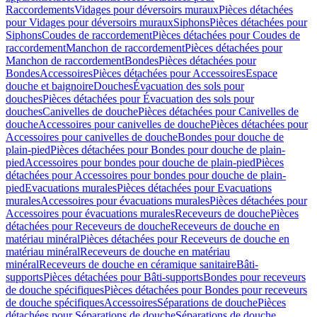
Raccordements
Vidages pour déversoirs muraux
Pièces détachées
pour Vidages pour déversoirs muraux
Siphons
Pièces détachées pour
Siphons
Coudes de raccordement
Pièces détachées pour Coudes de
raccordement
Manchon de raccordement
Pièces détachées pour
Manchon de raccordement
Bondes
Pièces détachées pour
Bondes
Accessoires
Pièces détachées pour Accessoires
Espace
douche et baignoire
Douches
Évacuation des sols pour
douches
Pièces détachées pour Évacuation des sols pour
douches
Canivelles de douche
Pièces détachées pour Canivelles de
douche
Accessoires pour canivelles de douche
Pièces détachées pour
Accessoires pour canivelles de douche
Bondes pour douche de
plain-pied
Pièces détachées pour Bondes pour douche de plain-
pied
Accessoires pour bondes pour douche de plain-pied
Pièces
détachées pour Accessoires pour bondes pour douche de plain-
pied
Evacuations murales
Pièces détachées pour Evacuations
murales
Accessoires pour évacuations murales
Pièces détachées pour
Accessoires pour évacuations murales
Receveurs de douche
Pièces
détachées pour Receveurs de douche
Receveurs de douche en
matériau minéral
Pièces détachées pour Receveurs de douche en
matériau minéral
Receveurs de douche en matériau
minéral
Receveurs de douche en céramique sanitaire
Bâti-
supports
Pièces détachées pour Bâti-supports
Bondes pour receveurs
de douche spécifiques
Pièces détachées pour Bondes pour receveurs
de douche spécifiques
Accessoires
Séparations de douche
Pièces
détachées pour Séparations de douche
Séparations de douche