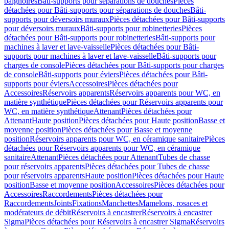
baignoires
Bâti-supports pour séparations de douches
Pièces
détachées pour Bâti-supports pour séparations de douches
Bâti-
supports pour déversoirs muraux
Pièces détachées pour Bâti-supports
pour déversoirs muraux
Bâti-supports pour robinetteries
Pièces
détachées pour Bâti-supports pour robinetteries
Bâti-supports pour
machines à laver et lave-vaisselle
Pièces détachées pour Bâti-
supports pour machines à laver et lave-vaisselle
Bâti-supports pour
charges de console
Pièces détachées pour Bâti-supports pour charges
de console
Bâti-supports pour éviers
Pièces détachées pour Bâti-
supports pour éviers
Accessoires
Pièces détachées pour
Accessoires
Réservoirs apparents
Réservoirs apparents pour WC, en
matière synthétique
Pièces détachées pour Réservoirs apparents pour
WC, en matière synthétique
Attenant
Pièces détachées pour
Attenant
Haute position
Pièces détachées pour Haute position
Basse et
moyenne position
Pièces détachées pour Basse et moyenne
position
Réservoirs apparents pour WC, en céramique sanitaire
Pièces
détachées pour Réservoirs apparents pour WC, en céramique
sanitaire
Attenant
Pièces détachées pour Attenant
Tubes de chasse
pour réservoirs apparents
Pièces détachées pour Tubes de chasse
pour réservoirs apparents
Haute position
Pièces détachées pour Haute
position
Basse et moyenne position
Accessoires
Pièces détachées pour
Accessoires
Raccordements
Pièces détachées pour
Raccordements
Joints
Fixations
Manchettes
Mamelons, rosaces et
modérateurs de débit
Réservoirs à encastrer
Réservoirs à encastrer
Sigma
Pièces détachées pour Réservoirs à encastrer Sigma
Réservoirs