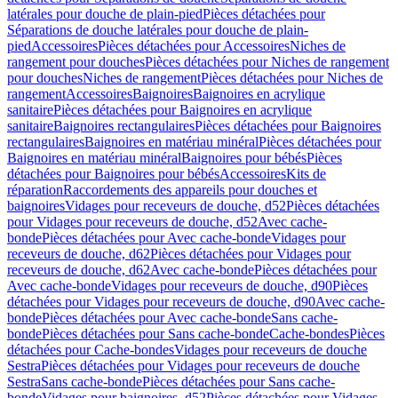
latérales pour douche de plain-pied
Pièces détachées pour
Séparations de douche latérales pour douche de plain-
pied
Accessoires
Pièces détachées pour Accessoires
Niches de
rangement pour douches
Pièces détachées pour Niches de rangement
pour douches
Niches de rangement
Pièces détachées pour Niches de
rangement
Accessoires
Baignoires
Baignoires en acrylique
sanitaire
Pièces détachées pour Baignoires en acrylique
sanitaire
Baignoires rectangulaires
Pièces détachées pour Baignoires
rectangulaires
Baignoires en matériau minéral
Pièces détachées pour
Baignoires en matériau minéral
Baignoires pour bébés
Pièces
détachées pour Baignoires pour bébés
Accessoires
Kits de
réparation
Raccordements des appareils pour douches et
baignoires
Vidages pour receveurs de douche, d52
Pièces détachées
pour Vidages pour receveurs de douche, d52
Avec cache-
bonde
Pièces détachées pour Avec cache-bonde
Vidages pour
receveurs de douche, d62
Pièces détachées pour Vidages pour
receveurs de douche, d62
Avec cache-bonde
Pièces détachées pour
Avec cache-bonde
Vidages pour receveurs de douche, d90
Pièces
détachées pour Vidages pour receveurs de douche, d90
Avec cache-
bonde
Pièces détachées pour Avec cache-bonde
Sans cache-
bonde
Pièces détachées pour Sans cache-bonde
Cache-bondes
Pièces
détachées pour Cache-bondes
Vidages pour receveurs de douche
Sestra
Pièces détachées pour Vidages pour receveurs de douche
Sestra
Sans cache-bonde
Pièces détachées pour Sans cache-
bonde
Vidages pour baignoires, d52
Pièces détachées pour Vidages