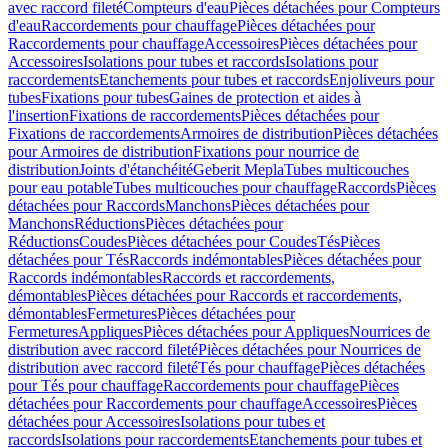
avec raccord fileté
Compteurs d'eau
Pièces détachées pour Compteurs
d'eau
Raccordements pour chauffage
Pièces détachées pour
Raccordements pour chauffage
Accessoires
Pièces détachées pour
Accessoires
Isolations pour tubes et raccords
Isolations pour
raccordements
Etanchements pour tubes et raccords
Enjoliveurs pour
tubes
Fixations pour tubes
Gaines de protection et aides à
l'insertion
Fixations de raccordements
Pièces détachées pour
Fixations de raccordements
Armoires de distribution
Pièces détachées
pour Armoires de distribution
Fixations pour nourrice de
distribution
Joints d'étanchéité
Geberit Mepla
Tubes multicouches
pour eau potable
Tubes multicouches pour chauffage
Raccords
Pièces
détachées pour Raccords
Manchons
Pièces détachées pour
Manchons
Réductions
Pièces détachées pour
Réductions
Coudes
Pièces détachées pour Coudes
Tés
Pièces
détachées pour Tés
Raccords indémontables
Pièces détachées pour
Raccords indémontables
Raccords et raccordements,
démontables
Pièces détachées pour Raccords et raccordements,
démontables
Fermetures
Pièces détachées pour
Fermetures
Appliques
Pièces détachées pour Appliques
Nourrices de
distribution avec raccord fileté
Pièces détachées pour Nourrices de
distribution avec raccord fileté
Tés pour chauffage
Pièces détachées
pour Tés pour chauffage
Raccordements pour chauffage
Pièces
détachées pour Raccordements pour chauffage
Accessoires
Pièces
détachées pour Accessoires
Isolations pour tubes et
raccords
Isolations pour raccordements
Etanchements pour tubes et