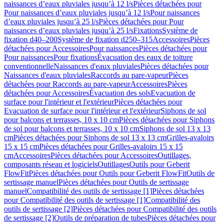
naissances d’eaux pluviales jusqu’à 12 l/s
Pièces détachées pour
Pour naissances d’eaux pluviales jusqu’à 12 l/s
Pour naissances
d’eaux pluviales jusqu’à 25 l/s
Pièces détachées pour Pour
naissances d’eaux pluviales jusqu’à 25 l/s
Fixations
Système de
fixation d40–200
Système de fixation d250–315
Accessoires
Pièces
détachées pour Accessoires
Pour naissances
Pièces détachées pour
Pour naissances
Pour fixations
Évacuation des eaux de toiture
conventionnelle
Naissances d'eaux pluviales
Pièces détachées pour
Naissances d'eaux pluviales
Raccords au pare-vapeur
Pièces
détachées pour Raccords au pare-vapeur
Accessoires
Pièces
détachées pour Accessoires
Évacuation des sols
Evacuation de
surface pour l'intérieur et l'extérieur
Pièces détachées pour
Evacuation de surface pour l'intérieur et l'extérieur
Siphons de sol
pour balcons et terrasses, 10 x 10 cm
Pièces détachées pour Siphons
de sol pour balcons et terrasses, 10 x 10 cm
Siphons de sol 13 x 13
cm
Pièces détachées pour Siphons de sol 13 x 13 cm
Grilles-avaloirs
15 x 15 cm
Pièces détachées pour Grilles-avaloirs 15 x 15
cm
Accessoires
Pièces détachées pour Accessoires
Outillages,
composants réseau et logiciels
Outillages
Outils pour Geberit
FlowFit
Pièces détachées pour Outils pour Geberit FlowFit
Outils de
sertissage manuel
Pièces détachées pour Outils de sertissage
manuel
Compatibilité des outils de sertissage [1]
Pièces détachées
pour Compatibilité des outils de sertissage [1]
Compatibilité des
outils de sertissage [2]
Pièces détachées pour Compatibilité des outils
de sertissage [2]
Outils de préparation de tubes
Pièces détachées pour