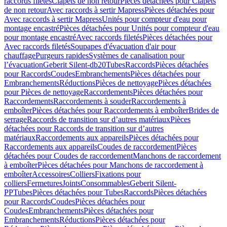
raccords filetés
Clapets de non retour
Pièces détachées pour Clapets
de non retour
Avec raccords à sertir Mapress
Pièces détachées pour
Avec raccords à sertir Mapress
Unités pour compteur d'eau pour
montage encastré
Pièces détachées pour Unités pour compteur d'eau
pour montage encastré
Avec raccords filetés
Pièces détachées pour
Avec raccords filetés
Soupapes d'évacuation d'air pour
chauffage
Purgeurs rapides
Systèmes de canalisation pour
l’évacuation
Geberit Silent-db20
Tubes
Raccords
Pièces détachées
pour Raccords
Coudes
Embranchements
Pièces détachées pour
Embranchements
Réductions
Pièces de nettoyage
Pièces détachées
pour Pièces de nettoyage
Raccordements
Pièces détachées pour
Raccordements
Raccordements à souder
Raccordements à
emboîter
Pièces détachées pour Raccordements à emboîter
Brides de
serrage
Raccords de transition sur d’autres matériaux
Pièces
détachées pour Raccords de transition sur d’autres
matériaux
Raccordements aux appareils
Pièces détachées pour
Raccordements aux appareils
Coudes de raccordement
Pièces
détachées pour Coudes de raccordement
Manchons de raccordement
à emboîter
Pièces détachées pour Manchons de raccordement à
emboîter
Accessoires
Colliers
Fixations pour
colliers
Fermetures
Joints
Consommables
Geberit Silent-
PP
Tubes
Pièces détachées pour Tubes
Raccords
Pièces détachées
pour Raccords
Coudes
Pièces détachées pour
Coudes
Embranchements
Pièces détachées pour
Embranchements
Réductions
Pièces détachées pour