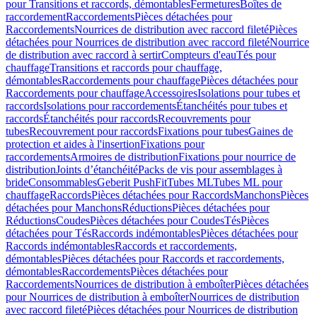
pour Transitions et raccords, démontables
Fermetures
Boîtes de
raccordement
Raccordements
Pièces détachées pour
Raccordements
Nourrices de distribution avec raccord fileté
Pièces
détachées pour Nourrices de distribution avec raccord fileté
Nourrice
de distribution avec raccord à sertir
Compteurs d'eau
Tés pour
chauffage
Transitions et raccords pour chauffage,
démontables
Raccordements pour chauffage
Pièces détachées pour
Raccordements pour chauffage
Accessoires
Isolations pour tubes et
raccords
Isolations pour raccordements
Étanchéités pour tubes et
raccords
Étanchéités pour raccords
Recouvrements pour
tubes
Recouvrement pour raccords
Fixations pour tubes
Gaines de
protection et aides à l'insertion
Fixations pour
raccordements
Armoires de distribution
Fixations pour nourrice de
distribution
Joints d’étanchéité
Packs de vis pour assemblages à
bride
Consommables
Geberit PushFit
Tubes ML
Tubes ML pour
chauffage
Raccords
Pièces détachées pour Raccords
Manchons
Pièces
détachées pour Manchons
Réductions
Pièces détachées pour
Réductions
Coudes
Pièces détachées pour Coudes
Tés
Pièces
détachées pour Tés
Raccords indémontables
Pièces détachées pour
Raccords indémontables
Raccords et raccordements,
démontables
Pièces détachées pour Raccords et raccordements,
démontables
Raccordements
Pièces détachées pour
Raccordements
Nourrices de distribution à emboîter
Pièces détachées
pour Nourrices de distribution à emboîter
Nourrices de distribution
avec raccord fileté
Pièces détachées pour Nourrices de distribution