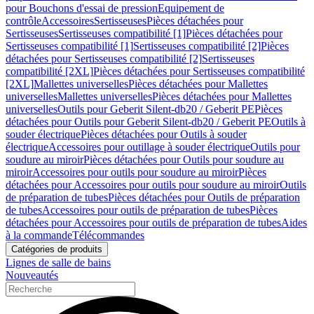
pour Bouchons d'essai de pression
Equipement de
contrôle
Accessoires
Sertisseuses
Pièces détachées pour
Sertisseuses
Sertisseuses compatibilité [1]
Pièces détachées pour
Sertisseuses compatibilité [1]
Sertisseuses compatibilité [2]
Pièces
détachées pour Sertisseuses compatibilité [2]
Sertisseuses
compatibilité [2XL]
Pièces détachées pour Sertisseuses compatibilité
[2XL]
Mallettes universelles
Pièces détachées pour Mallettes
universelles
Mallettes universelles
Pièces détachées pour Mallettes
universelles
Outils pour Geberit Silent-db20 / Geberit PE
Pièces
détachées pour Outils pour Geberit Silent-db20 / Geberit PE
Outils à
souder électrique
Pièces détachées pour Outils à souder
électrique
Accessoires pour outillage à souder électrique
Outils pour
soudure au miroir
Pièces détachées pour Outils pour soudure au
miroir
Accessoires pour outils pour soudure au miroir
Pièces
détachées pour Accessoires pour outils pour soudure au miroir
Outils
de préparation de tubes
Pièces détachées pour Outils de préparation
de tubes
Accessoires pour outils de préparation de tubes
Pièces
détachées pour Accessoires pour outils de préparation de tubes
Aides
à la commande
Télécommandes
Catégories de produits
Lignes de salle de bains
Nouveautés