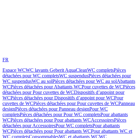
FR
Espace WC
WC lavants Geberit AquaClean
WC complets
Pièces
détachées pour WC complets
WC suspendus
Pièces détachées pour
WC suspendus
WC au sol
Pièces détachées pour WC au sol
Abattants
WC
Pièces détachées pour Abattants WC
Pour cuvettes de WC
Pièces
détachées pour Pour cuvettes de WC
Dispositifs d’appoint pour
WC
Pièces détachées pour Dispositifs d’appoint pour WC
Pour
cuvettes de WC
Pièces détachées pour Pour cuvettes de WC
Panneau
design
Pièces détachées pour Panneau design
Pour WC
complets
Pièces détachées pour Pour WC complets
Pour abattants
WC
Pièces détachées pour Pour abattants WC
Accessoires
Pièces
détachées pour Accessoires
Pour WC complets
Pour abattants
WC
Pièces détachées pour Pour abattants WC
Pour abattants WC et
WC complets
Consommables
WC et abattants WC
WC