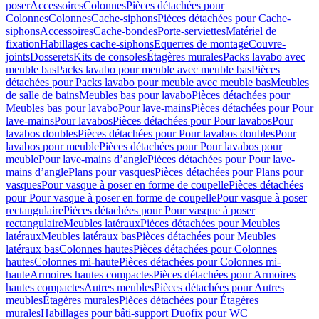
poser
Accessoires
Colonnes
Pièces détachées pour
Colonnes
Colonnes
Cache-siphons
Pièces détachées pour Cache-
siphons
Accessoires
Cache-bondes
Porte-serviettes
Matériel de
fixation
Habillages cache-siphons
Equerres de montage
Couvre-
joints
Dosserets
Kits de consoles
Étagères murales
Packs lavabo avec
meuble bas
Packs lavabo pour meuble avec meuble bas
Pièces
détachées pour Packs lavabo pour meuble avec meuble bas
Meubles
de salle de bains
Meubles bas pour lavabo
Pièces détachées pour
Meubles bas pour lavabo
Pour lave-mains
Pièces détachées pour Pour
lave-mains
Pour lavabos
Pièces détachées pour Pour lavabos
Pour
lavabos doubles
Pièces détachées pour Pour lavabos doubles
Pour
lavabos pour meuble
Pièces détachées pour Pour lavabos pour
meuble
Pour lave-mains d’angle
Pièces détachées pour Pour lave-
mains d’angle
Plans pour vasques
Pièces détachées pour Plans pour
vasques
Pour vasque à poser en forme de coupelle
Pièces détachées
pour Pour vasque à poser en forme de coupelle
Pour vasque à poser
rectangulaire
Pièces détachées pour Pour vasque à poser
rectangulaire
Meubles latéraux
Pièces détachées pour Meubles
latéraux
Meubles latéraux bas
Pièces détachées pour Meubles
latéraux bas
Colonnes hautes
Pièces détachées pour Colonnes
hautes
Colonnes mi-haute
Pièces détachées pour Colonnes mi-
haute
Armoires hautes compactes
Pièces détachées pour Armoires
hautes compactes
Autres meubles
Pièces détachées pour Autres
meubles
Étagères murales
Pièces détachées pour Étagères
murales
Habillages pour bâti-support Duofix pour WC