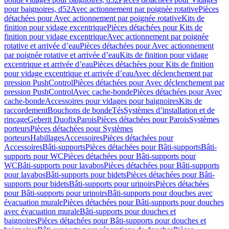
pour baignoires, d52
Avec actionnement par poignée rotative
Pièces
détachées pour Avec actionnement par poignée rotative
Kits de
finition pour vidage excentrique
Pièces détachées pour Kits de
finition pour vidage excentrique
Avec actionnement par poignée
rotative et arrivée d’eau
Pièces détachées pour Avec actionnement
par poignée rotative et arrivée d’eau
Kits de finition pour vidage
excentrique et arrivée d’eau
Pièces détachées pour Kits de finition
pour vidage excentrique et arrivée d’eau
Avec déclenchement par
pression PushControl
Pièces détachées pour Avec déclenchement par
pression PushControl
Avec cache-bonde
Pièces détachées pour Avec
cache-bonde
Accessoires pour vidages pour baignoires
Kits de
raccordement
Bouchons de bonde
Tés
Systèmes d’installation et de
rinçage
Geberit Duofix
Parois
Pièces détachées pour Parois
Systèmes
porteurs
Pièces détachées pour Systèmes
porteurs
Habillages
Accessoires
Pièces détachées pour
Accessoires
Bâti-supports
Pièces détachées pour Bâti-supports
Bâti-
supports pour WC
Pièces détachées pour Bâti-supports pour
WC
Bâti-supports pour lavabos
Pièces détachées pour Bâti-supports
pour lavabos
Bâti-supports pour bidets
Pièces détachées pour Bâti-
supports pour bidets
Bâti-supports pour urinoirs
Pièces détachées
pour Bâti-supports pour urinoirs
Bâti-supports pour douches avec
évacuation murale
Pièces détachées pour Bâti-supports pour douches
avec évacuation murale
Bâti-supports pour douches et
baignoires
Pièces détachées pour Bâti-supports pour douches et