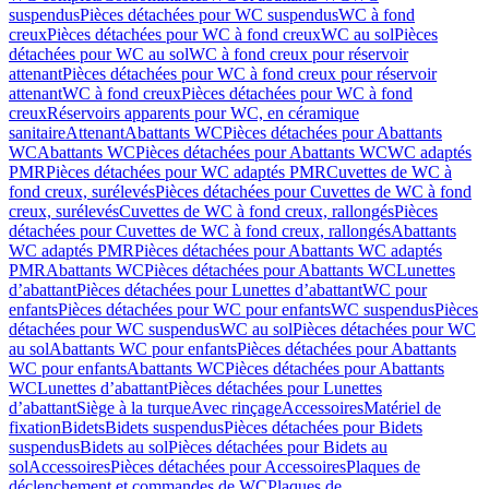
suspendus
Pièces détachées pour WC suspendus
WC à fond
creux
Pièces détachées pour WC à fond creux
WC au sol
Pièces
détachées pour WC au sol
WC à fond creux pour réservoir
attenant
Pièces détachées pour WC à fond creux pour réservoir
attenant
WC à fond creux
Pièces détachées pour WC à fond
creux
Réservoirs apparents pour WC, en céramique
sanitaire
Attenant
Abattants WC
Pièces détachées pour Abattants
WC
Abattants WC
Pièces détachées pour Abattants WC
WC adaptés
PMR
Pièces détachées pour WC adaptés PMR
Cuvettes de WC à
fond creux, surélevés
Pièces détachées pour Cuvettes de WC à fond
creux, surélevés
Cuvettes de WC à fond creux, rallongés
Pièces
détachées pour Cuvettes de WC à fond creux, rallongés
Abattants
WC adaptés PMR
Pièces détachées pour Abattants WC adaptés
PMR
Abattants WC
Pièces détachées pour Abattants WC
Lunettes
d’abattant
Pièces détachées pour Lunettes d’abattant
WC pour
enfants
Pièces détachées pour WC pour enfants
WC suspendus
Pièces
détachées pour WC suspendus
WC au sol
Pièces détachées pour WC
au sol
Abattants WC pour enfants
Pièces détachées pour Abattants
WC pour enfants
Abattants WC
Pièces détachées pour Abattants
WC
Lunettes d’abattant
Pièces détachées pour Lunettes
d’abattant
Siège à la turque
Avec rinçage
Accessoires
Matériel de
fixation
Bidets
Bidets suspendus
Pièces détachées pour Bidets
suspendus
Bidets au sol
Pièces détachées pour Bidets au
sol
Accessoires
Pièces détachées pour Accessoires
Plaques de
déclenchement et commandes de WC
Plaques de