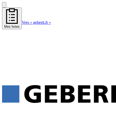
Vers « geberit.fr »
Mes listes