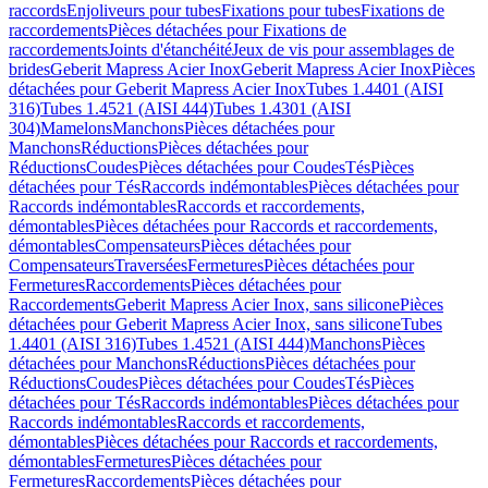
raccords
Enjoliveurs pour tubes
Fixations pour tubes
Fixations de
raccordements
Pièces détachées pour Fixations de
raccordements
Joints d'étanchéité
Jeux de vis pour assemblages de
brides
Geberit Mapress Acier Inox
Geberit Mapress Acier Inox
Pièces
détachées pour Geberit Mapress Acier Inox
Tubes 1.4401 (AISI
316)
Tubes 1.4521 (AISI 444)
Tubes 1.4301 (AISI
304)
Mamelons
Manchons
Pièces détachées pour
Manchons
Réductions
Pièces détachées pour
Réductions
Coudes
Pièces détachées pour Coudes
Tés
Pièces
détachées pour Tés
Raccords indémontables
Pièces détachées pour
Raccords indémontables
Raccords et raccordements,
démontables
Pièces détachées pour Raccords et raccordements,
démontables
Compensateurs
Pièces détachées pour
Compensateurs
Traversées
Fermetures
Pièces détachées pour
Fermetures
Raccordements
Pièces détachées pour
Raccordements
Geberit Mapress Acier Inox, sans silicone
Pièces
détachées pour Geberit Mapress Acier Inox, sans silicone
Tubes
1.4401 (AISI 316)
Tubes 1.4521 (AISI 444)
Manchons
Pièces
détachées pour Manchons
Réductions
Pièces détachées pour
Réductions
Coudes
Pièces détachées pour Coudes
Tés
Pièces
détachées pour Tés
Raccords indémontables
Pièces détachées pour
Raccords indémontables
Raccords et raccordements,
démontables
Pièces détachées pour Raccords et raccordements,
démontables
Fermetures
Pièces détachées pour
Fermetures
Raccordements
Pièces détachées pour