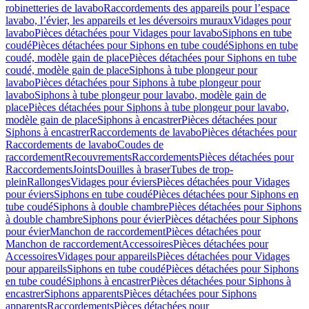
robinetteries de lavabo
Raccordements des appareils pour l’espace
lavabo, l’évier, les appareils et les déversoirs muraux
Vidages pour
lavabo
Pièces détachées pour Vidages pour lavabo
Siphons en tube
coudé
Pièces détachées pour Siphons en tube coudé
Siphons en tube
coudé, modèle gain de place
Pièces détachées pour Siphons en tube
coudé, modèle gain de place
Siphons à tube plongeur pour
lavabo
Pièces détachées pour Siphons à tube plongeur pour
lavabo
Siphons à tube plongeur pour lavabo, modèle gain de
place
Pièces détachées pour Siphons à tube plongeur pour lavabo,
modèle gain de place
Siphons à encastrer
Pièces détachées pour
Siphons à encastrer
Raccordements de lavabo
Pièces détachées pour
Raccordements de lavabo
Coudes de
raccordement
Recouvrements
Raccordements
Pièces détachées pour
Raccordements
Joints
Douilles à braser
Tubes de trop-
plein
Rallonges
Vidages pour éviers
Pièces détachées pour Vidages
pour éviers
Siphons en tube coudé
Pièces détachées pour Siphons en
tube coudé
Siphons à double chambre
Pièces détachées pour Siphons
à double chambre
Siphons pour évier
Pièces détachées pour Siphons
pour évier
Manchon de raccordement
Pièces détachées pour
Manchon de raccordement
Accessoires
Pièces détachées pour
Accessoires
Vidages pour appareils
Pièces détachées pour Vidages
pour appareils
Siphons en tube coudé
Pièces détachées pour Siphons
en tube coudé
Siphons à encastrer
Pièces détachées pour Siphons à
encastrer
Siphons apparents
Pièces détachées pour Siphons
apparents
Raccordements
Pièces détachées pour