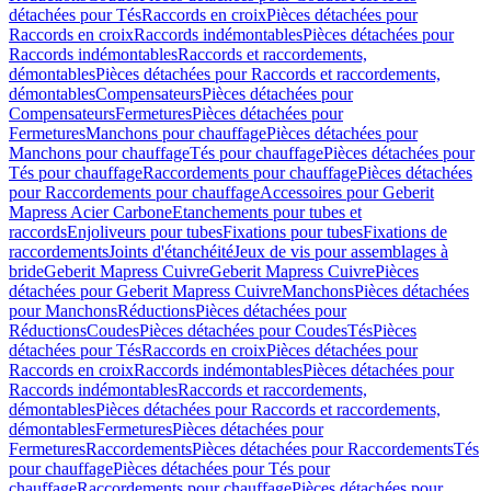
détachées pour Tés
Raccords en croix
Pièces détachées pour
Raccords en croix
Raccords indémontables
Pièces détachées pour
Raccords indémontables
Raccords et raccordements,
démontables
Pièces détachées pour Raccords et raccordements,
démontables
Compensateurs
Pièces détachées pour
Compensateurs
Fermetures
Pièces détachées pour
Fermetures
Manchons pour chauffage
Pièces détachées pour
Manchons pour chauffage
Tés pour chauffage
Pièces détachées pour
Tés pour chauffage
Raccordements pour chauffage
Pièces détachées
pour Raccordements pour chauffage
Accessoires pour Geberit
Mapress Acier Carbone
Etanchements pour tubes et
raccords
Enjoliveurs pour tubes
Fixations pour tubes
Fixations de
raccordements
Joints d'étanchéité
Jeux de vis pour assemblages à
bride
Geberit Mapress Cuivre
Geberit Mapress Cuivre
Pièces
détachées pour Geberit Mapress Cuivre
Manchons
Pièces détachées
pour Manchons
Réductions
Pièces détachées pour
Réductions
Coudes
Pièces détachées pour Coudes
Tés
Pièces
détachées pour Tés
Raccords en croix
Pièces détachées pour
Raccords en croix
Raccords indémontables
Pièces détachées pour
Raccords indémontables
Raccords et raccordements,
démontables
Pièces détachées pour Raccords et raccordements,
démontables
Fermetures
Pièces détachées pour
Fermetures
Raccordements
Pièces détachées pour Raccordements
Tés
pour chauffage
Pièces détachées pour Tés pour
chauffage
Raccordements pour chauffage
Pièces détachées pour