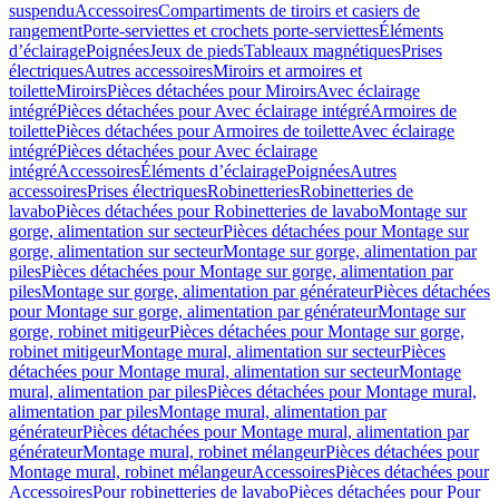
suspendu
Accessoires
Compartiments de tiroirs et casiers de
rangement
Porte-serviettes et crochets porte-serviettes
Éléments
d’éclairage
Poignées
Jeux de pieds
Tableaux magnétiques
Prises
électriques
Autres accessoires
Miroirs et armoires et
toilette
Miroirs
Pièces détachées pour Miroirs
Avec éclairage
intégré
Pièces détachées pour Avec éclairage intégré
Armoires de
toilette
Pièces détachées pour Armoires de toilette
Avec éclairage
intégré
Pièces détachées pour Avec éclairage
intégré
Accessoires
Éléments d’éclairage
Poignées
Autres
accessoires
Prises électriques
Robinetteries
Robinetteries de
lavabo
Pièces détachées pour Robinetteries de lavabo
Montage sur
gorge, alimentation sur secteur
Pièces détachées pour Montage sur
gorge, alimentation sur secteur
Montage sur gorge, alimentation par
piles
Pièces détachées pour Montage sur gorge, alimentation par
piles
Montage sur gorge, alimentation par générateur
Pièces détachées
pour Montage sur gorge, alimentation par générateur
Montage sur
gorge, robinet mitigeur
Pièces détachées pour Montage sur gorge,
robinet mitigeur
Montage mural, alimentation sur secteur
Pièces
détachées pour Montage mural, alimentation sur secteur
Montage
mural, alimentation par piles
Pièces détachées pour Montage mural,
alimentation par piles
Montage mural, alimentation par
générateur
Pièces détachées pour Montage mural, alimentation par
générateur
Montage mural, robinet mélangeur
Pièces détachées pour
Montage mural, robinet mélangeur
Accessoires
Pièces détachées pour
Accessoires
Pour robinetteries de lavabo
Pièces détachées pour Pour