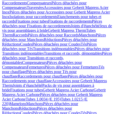
Raccordements
Compensateurs
Pièces détachées pour
Compensateurs
Traversées
Accessoires pour Geberit Mapress Acier
Inox
Pièces détachées pour Accessoires pour Geberit Mapress Acier
Inox
Isolations pour raccordements
Etanchements pour tubes et
raccords
Fixations pour tubes
Fixations de raccordements
Pièces
détachées pour Fixations de raccordements
Joints d'étanchéité
Jeux de
vis pour assemblages à bride
Geberit Mapress Therm
Tubes
Therm
Raccords
Pièces détachées pour Raccords
Manchons
Pièces
détachées pour Manchons
Réductions
Pièces détachées pour
Réductions
Coudes
Pièces détachées pour Coudes
Tés
Pièces
détachées pour Tés
Transitions indémontables
Pièces détachées pour
Transitions indémontables
Transitions et raccords, démontables
Pièces
détachées pour Transitions et raccords,
démontables
Compensateurs
Pièces détachées pour
Compensateurs
Fermetures
Pièces détachées pour Fermetures
Tés
pour chauffage
Pièces détachées pour Tés pour
chauffage
Raccordements pour chauffage
Pièces détachées pour
Raccordements pour chauffage
Accessoires pour Geberit Mapress
Therm
Joints d’étanchéité
Packs de vis pour assemblages à
bride
Fixations pour tubes
Geberit Mapress Acier Carbone
Geberit
Mapress Acier Carbone
Pièces détachées pour Geberit Mapress
Acier Carbone
Tubes 1.0034 (E 195)
Tubes 1.0215 (E
220)
Mamelons
Manchons
Pièces détachées pour
Manchons
Réductions
Pièces détachées pour
Réductions
Coudes
Pièces détachées pour Coudes
Tés
Pièces