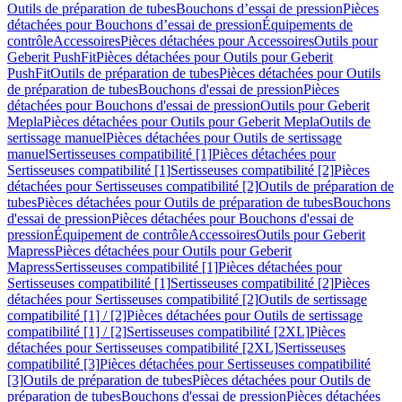
Outils de préparation de tubes
Bouchons d’essai de pression
Pièces
détachées pour Bouchons d’essai de pression
Équipements de
contrôle
Accessoires
Pièces détachées pour Accessoires
Outils pour
Geberit PushFit
Pièces détachées pour Outils pour Geberit
PushFit
Outils de préparation de tubes
Pièces détachées pour Outils
de préparation de tubes
Bouchons d'essai de pression
Pièces
détachées pour Bouchons d'essai de pression
Outils pour Geberit
Mepla
Pièces détachées pour Outils pour Geberit Mepla
Outils de
sertissage manuel
Pièces détachées pour Outils de sertissage
manuel
Sertisseuses compatibilité [1]
Pièces détachées pour
Sertisseuses compatibilité [1]
Sertisseuses compatibilité [2]
Pièces
détachées pour Sertisseuses compatibilité [2]
Outils de préparation de
tubes
Pièces détachées pour Outils de préparation de tubes
Bouchons
d'essai de pression
Pièces détachées pour Bouchons d'essai de
pression
Équipement de contrôle
Accessoires
Outils pour Geberit
Mapress
Pièces détachées pour Outils pour Geberit
Mapress
Sertisseuses compatibilité [1]
Pièces détachées pour
Sertisseuses compatibilité [1]
Sertisseuses compatibilité [2]
Pièces
détachées pour Sertisseuses compatibilité [2]
Outils de sertissage
compatibilité [1] / [2]
Pièces détachées pour Outils de sertissage
compatibilité [1] / [2]
Sertisseuses compatibilité [2XL]
Pièces
détachées pour Sertisseuses compatibilité [2XL]
Sertisseuses
compatibilité [3]
Pièces détachées pour Sertisseuses compatibilité
[3]
Outils de préparation de tubes
Pièces détachées pour Outils de
préparation de tubes
Bouchons d'essai de pression
Pièces détachées