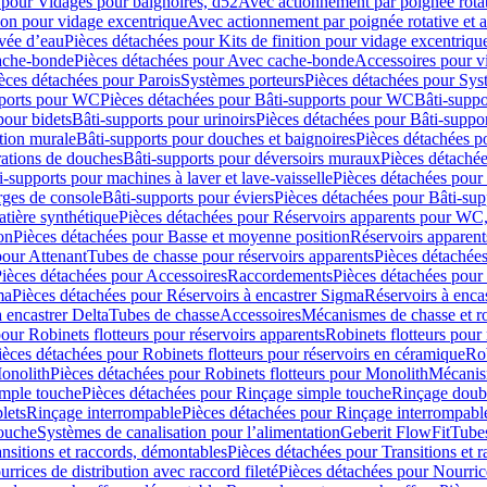
 pour Vidages pour baignoires, d52
Avec actionnement par poignée rota
tion pour vidage excentrique
Avec actionnement par poignée rotative et a
ivée d’eau
Pièces détachées pour Kits de finition pour vidage excentrique
ache-bonde
Pièces détachées pour Avec cache-bonde
Accessoires pour v
èces détachées pour Parois
Systèmes porteurs
Pièces détachées pour Sys
pports pour WC
Pièces détachées pour Bâti-supports pour WC
Bâti-suppo
pour bidets
Bâti-supports pour urinoirs
Pièces détachées pour Bâti-suppor
tion murale
Bâti-supports pour douches et baignoires
Pièces détachées p
rations de douches
Bâti-supports pour déversoirs muraux
Pièces détaché
i-supports pour machines à laver et lave-vaisselle
Pièces détachées pour 
rges de console
Bâti-supports pour éviers
Pièces détachées pour Bâti-sup
tière synthétique
Pièces détachées pour Réservoirs apparents pour WC,
on
Pièces détachées pour Basse et moyenne position
Réservoirs apparent
pour Attenant
Tubes de chasse pour réservoirs apparents
Pièces détachées
ièces détachées pour Accessoires
Raccordements
Pièces détachées pou
ma
Pièces détachées pour Réservoirs à encastrer Sigma
Réservoirs à enc
 encastrer Delta
Tubes de chasse
Accessoires
Mécanismes de chasse et rob
our Robinets flotteurs pour réservoirs apparents
Robinets flotteurs pour 
ièces détachées pour Robinets flotteurs pour réservoirs en céramique
Rob
Monolith
Pièces détachées pour Robinets flotteurs pour Monolith
Mécanis
imple touche
Pièces détachées pour Rinçage simple touche
Rinçage doub
lets
Rinçage interrompable
Pièces détachées pour Rinçage interrompabl
touche
Systèmes de canalisation pour l’alimentation
Geberit FlowFit
Tube
nsitions et raccords, démontables
Pièces détachées pour Transitions et 
rrices de distribution avec raccord fileté
Pièces détachées pour Nourrice