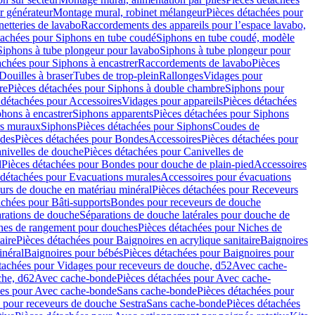
r générateur
Montage mural, robinet mélangeur
Pièces détachées pour
netteries de lavabo
Raccordements des appareils pour l’espace lavabo,
tachées pour Siphons en tube coudé
Siphons en tube coudé, modèle
Siphons à tube plongeur pour lavabo
Siphons à tube plongeur pour
achées pour Siphons à encastrer
Raccordements de lavabo
Pièces
Douilles à braser
Tubes de trop-plein
Rallonges
Vidages pour
re
Pièces détachées pour Siphons à double chambre
Siphons pour
 détachées pour Accessoires
Vidages pour appareils
Pièces détachées
hons à encastrer
Siphons apparents
Pièces détachées pour Siphons
rs muraux
Siphons
Pièces détachées pour Siphons
Coudes de
des
Pièces détachées pour Bondes
Accessoires
Pièces détachées pour
nivelles de douche
Pièces détachées pour Canivelles de
d
Pièces détachées pour Bondes pour douche de plain-pied
Accessoires
 détachées pour Evacuations murales
Accessoires pour évacuations
urs de douche en matériau minéral
Pièces détachées pour Receveurs
achées pour Bâti-supports
Bondes pour receveurs de douche
arations de douche
Séparations de douche latérales pour douche de
hes de rangement pour douches
Pièces détachées pour Niches de
aire
Pièces détachées pour Baignoires en acrylique sanitaire
Baignoires
inéral
Baignoires pour bébés
Pièces détachées pour Baignoires pour
tachées pour Vidages pour receveurs de douche, d52
Avec cache-
che, d62
Avec cache-bonde
Pièces détachées pour Avec cache-
ées pour Avec cache-bonde
Sans cache-bonde
Pièces détachées pour
 pour receveurs de douche Sestra
Sans cache-bonde
Pièces détachées