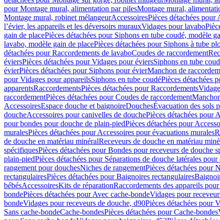
pour Montage mural, alimentation par piles
Montage mural, alimentati
Montage mural, robinet mélangeur
Accessoires
Pièces détachées pour 
l’évier, les appareils et les déversoirs muraux
Vidages pour lavabo
Pièc
gain de place
Pièces détachées pour Siphons en tube coudé, modèle ga
lavabo, modèle gain de place
Pièces détachées pour Siphons à tube pl
détachées pour Raccordements de lavabo
Coudes de raccordement
Rec
éviers
Pièces détachées pour Vidages pour éviers
Siphons en tube cou
évier
Pièces détachées pour Siphons pour évier
Manchon de raccordem
pour Vidages pour appareils
Siphons en tube coudé
Pièces détachées p
apparents
Raccordements
Pièces détachées pour Raccordements
Vidage
raccordement
Pièces détachées pour Coudes de raccordement
Manchon
Accessoires
Espace douche et baignoire
Douches
Évacuation des sols 
douche
Accessoires pour canivelles de douche
Pièces détachées pour A
pour bondes pour douche de plain-pied
Pièces détachées pour Accesso
murales
Pièces détachées pour Accessoires pour évacuations murales
R
de douche en matériau minéral
Receveurs de douche en matériau miné
spécifiques
Pièces détachées pour Bondes pour receveurs de douche s
plain-pied
Pièces détachées pour Séparations de douche latérales pour
rangement pour douches
Niches de rangement
Pièces détachées pour 
rectangulaires
Pièces détachées pour Baignoires rectangulaires
Baignoi
bébés
Accessoires
Kits de réparation
Raccordements des appareils pour 
bonde
Pièces détachées pour Avec cache-bonde
Vidages pour receveur
bonde
Vidages pour receveurs de douche, d90
Pièces détachées pour 
Sans cache-bonde
Cache-bondes
Pièces détachées pour Cache-bondes