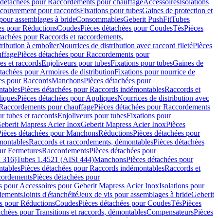
 détachées pour Raccordements pour chauffage
Accessoires
Isolations
couvrement pour raccords
Fixations pour tubes
Gaines de protection et
 pour assemblages à bride
Consommables
Geberit PushFit
Tubes
es pour Réductions
Coudes
Pièces détachées pour Coudes
Tés
Pièces
tachées pour Raccords et raccordements,
tribution à emboîter
Nourrices de distribution avec raccord fileté
Pièces
ffage
Pièces détachées pour Raccordements pour
s et raccords
Enjoliveurs pour tubes
Fixations pour tubes
Gaines de
tachées pour Armoires de distribution
Fixations pour nourrice de
es pour Raccords
Manchons
Pièces détachées pour
tables
Pièces détachées pour Raccords indémontables
Raccords et
iques
Pièces détachées pour Appliques
Nourrices de distribution avec
Raccordements pour chauffage
Pièces détachées pour Raccordements
 tubes et raccords
Enjoliveurs pour tubes
Fixations pour
eberit Mapress Acier Inox
Geberit Mapress Acier Inox
Pièces
Pièces détachées pour Manchons
Réductions
Pièces détachées pour
montables
Raccords et raccordements, démontables
Pièces détachées
ur Fermetures
Raccordements
Pièces détachées pour
 316)
Tubes 1.4521 (AISI 444)
Manchons
Pièces détachées pour
tables
Pièces détachées pour Raccords indémontables
Raccords et
ordements
Pièces détachées pour
s pour Accessoires pour Geberit Mapress Acier Inox
Isolations pour
rdements
Joints d'étanchéité
Jeux de vis pour assemblages à bride
Geberit
s pour Réductions
Coudes
Pièces détachées pour Coudes
Tés
Pièces
achées pour Transitions et raccords, démontables
Compensateurs
Pièces