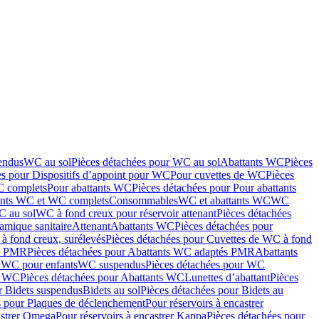
endus
WC au sol
Pièces détachées pour WC au sol
Abattants WC
Pièces
es pour Dispositifs d’appoint pour WC
Pour cuvettes de WC
Pièces
C complets
Pour abattants WC
Pièces détachées pour Pour abattants
ants WC et WC complets
Consommables
WC et abattants WC
WC
C au sol
WC à fond creux pour réservoir attenant
Pièces détachées
amique sanitaire
Attenant
Abattants WC
Pièces détachées pour
à fond creux, surélevés
Pièces détachées pour Cuvettes de WC à fond
és PMR
Pièces détachées pour Abattants WC adaptés PMR
Abattants
r WC pour enfants
WC suspendus
Pièces détachées pour WC
s WC
Pièces détachées pour Abattants WC
Lunettes d’abattant
Pièces
r Bidets suspendus
Bidets au sol
Pièces détachées pour Bidets au
s pour Plaques de déclenchement
Pour réservoirs à encastrer
astrer Omega
Pour réservoirs à encastrer Kappa
Pièces détachées pour