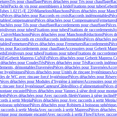
etures
Tés pour chauffage
Pièces détachées pour Tés pour chauffage
Rac
chéité
Packs de vis pour assemblages à bride
Fixations pour tubes
Geberi
Tubes 1.0215 (E 220)
Mamelons
Manchons
Pièces détachées pour Manc
ix
Pièces détachées pour Raccords en croix
Raccords indémontables
Pièc
tables
Compensateurs
Pièces détachées pour Compensateurs
Fermetures
étachées pour Tés pour chauffage
Raccordements pour chauffage
Pièces
njoliveurs pour tubes
Fixations pour tubes
Fixations de raccordements
Jo
s Cuivre
Manchons
Pièces détachées pour Manchons
Réductions
Pièces d
ées pour Raccords en croix
Raccords indémontables
Pièces détachées po
tables
Fermetures
Pièces détachées pour Fermetures
Raccordements
Pièc
ées pour Raccordements pour chauffage
Accessoires pour Geberit Mapr
ords
Enjoliveurs pour tubes
Fixations pour tubes
Fixations de raccordeme
NiFe
Geberit Mapress CuNiFe
Pièces détachées pour Geberit Mapress 
 détachées pour Coudes
Tés
Pièces détachées pour Tés
Raccords indémon
rdements, démontables
Traversées
Pièces détachées pour Traversées
Acces
age hygiéniques
Pièces détachées pour Unités de rinçage hygiéniques
Acc
des de WC avec rinçage forcé hygiénique
Pièces détachées pour Réser
Pièces détachées pour Modules d’hygiène à intégrer
Accessoires pour r
 rinçage forcé hygiénique
Capteurs
Câbles
Blocs d’alimentation
Pièces d
montage encastré
Pièces détachées pour Vannes à siège droit pour monta
letés
Pièces détachées pour Avec raccords filetés
Vannes à siège incliné
P
ords à sertir Mepla
Pièces détachées pour Avec raccords à sertir Mepla
boisseau sphérique
Pièces détachées pour Robinets à boisseau sphérique
raccords à sertir Mepla
Avec raccords à sertir Mapress
Pièces détachées
érique pour montage encastré
Avec raccords à sertir FlowFit
Avec raccord