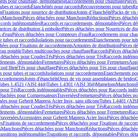
cords pour chauffage, démontables
Raccordements pour chauffage
Pièces
ubes et raccords
Étanchéités pour raccords
Recouvrements pour tubes
Re
on
Fixations pour nourrice de distribution
Joints d’étanchéité
Packs de vis
ds
Manchons
Pièces détachées pour Manchons
Réductions
Pièces détaché
ccords indémontables
Raccords et raccordements, démontables
Pièces dé
rrices de distribution à emboîter
Pièces détachées pour Nourrices de dis
 d'eau
Pièces détachées pour Compteurs d'eau
Raccordements pour chau
r tubes et raccords
Isolations pour raccordements
Etanchements pour tube
chées pour Fixations de raccordements
Armoires de distribution
Pièces dé
eau potable
Tubes multicouches pour chauffage
Raccords
Pièces détaché
 détachées pour Coudes
Tés
Pièces détachées pour Tés
Raccords indémon
rdements, démontables
Fermetures
Pièces détachées pour Fermetures
Appl
ord fileté
Tés pour chauffage
Pièces détachées pour Tés pour chauffage
ns pour tubes et raccords
Isolations pour raccordements
Etanchements pour
raccordements
Joints d'étanchéité
Jeux de vis pour assemblages de brides
G
ubes 1.4521 (AISI 444)
Tubes 1.4301 (AISI 304)
Mamelons
Manchons
 pour Tés
Raccords indémontables
Pièces détachées pour Raccords indé
détachées pour Compensateurs
Traversées
Fermetures
Pièces détachées po
hées pour Geberit Mapress Acier Inox, sans silicone
Tubes 1.4401 (AISI
 détachées pour Coudes
Tés
Pièces détachées pour Tés
Raccords indémon
rdements, démontables
Fermetures
Pièces détachées pour Fermetures
Racc
raversées
Accessoires pour Geberit Mapress Acier Inox
Pièces détachée
es
Fixations de raccordements
Pièces détachées pour Fixations de racco
s
Manchons
Pièces détachées pour Manchons
Réductions
Pièces détachée
ransitions indémontables
Transitions et raccords, démontables
Pièces dét