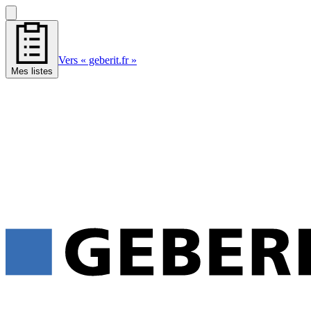
Vers « geberit.fr »
Mes listes