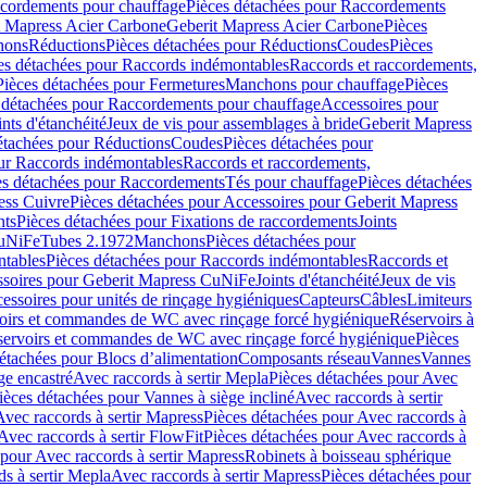
cordements pour chauffage
Pièces détachées pour Raccordements
t Mapress Acier Carbone
Geberit Mapress Acier Carbone
Pièces
hons
Réductions
Pièces détachées pour Réductions
Coudes
Pièces
es détachées pour Raccords indémontables
Raccords et raccordements,
Pièces détachées pour Fermetures
Manchons pour chauffage
Pièces
 détachées pour Raccordements pour chauffage
Accessoires pour
ints d'étanchéité
Jeux de vis pour assemblages à bride
Geberit Mapress
étachées pour Réductions
Coudes
Pièces détachées pour
ur Raccords indémontables
Raccords et raccordements,
es détachées pour Raccordements
Tés pour chauffage
Pièces détachées
ess Cuivre
Pièces détachées pour Accessoires pour Geberit Mapress
nts
Pièces détachées pour Fixations de raccordements
Joints
CuNiFe
Tubes 2.1972
Manchons
Pièces détachées pour
tables
Pièces détachées pour Raccords indémontables
Raccords et
soires pour Geberit Mapress CuNiFe
Joints d'étanchéité
Jeux de vis
essoires pour unités de rinçage hygiéniques
Capteurs
Câbles
Limiteurs
voirs et commandes de WC avec rinçage forcé hygiénique
Réservoirs à
éservoirs et commandes de WC avec rinçage forcé hygiénique
Pièces
étachées pour Blocs d’alimentation
Composants réseau
Vannes
Vannes
ge encastré
Avec raccords à sertir Mepla
Pièces détachées pour Avec
ièces détachées pour Vannes à siège incliné
Avec raccords à sertir
Avec raccords à sertir Mapress
Pièces détachées pour Avec raccords à
Avec raccords à sertir FlowFit
Pièces détachées pour Avec raccords à
 pour Avec raccords à sertir Mapress
Robinets à boisseau sphérique
s à sertir Mepla
Avec raccords à sertir Mapress
Pièces détachées pour