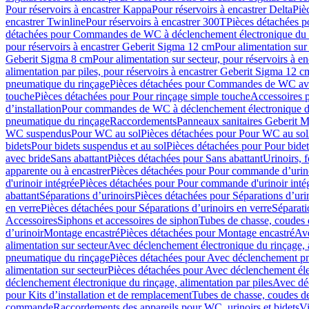
Pour réservoirs à encastrer Kappa
Pour réservoirs à encastrer Delta
Piè
encastrer Twinline
Pour réservoirs à encastrer 300T
Pièces détachées p
détachées pour Commandes de WC à déclenchement électronique du 
pour réservoirs à encastrer Geberit Sigma 12 cm
Pour alimentation sur
Geberit Sigma 8 cm
Pour alimentation sur secteur, pour réservoirs à 
alimentation par piles, pour réservoirs à encastrer Geberit Sigma 12 c
pneumatique du rinçage
Pièces détachées pour Commandes de WC ave
touche
Pièces détachées pour Pour rinçage simple touche
Accessoires
d’installation
Pour commandes de WC à déclenchement électronique d
pneumatique du rinçage
Raccordements
Panneaux sanitaires Geberit M
WC suspendus
Pour WC au sol
Pièces détachées pour Pour WC au sol
bidets
Pour bidets suspendus et au sol
Pièces détachées pour Pour bidet
avec bride
Sans abattant
Pièces détachées pour Sans abattant
Urinoirs, 
apparente ou à encastrer
Pièces détachées pour Pour commande d’urino
d'urinoir intégrée
Pièces détachées pour Pour commande d'urinoir inté
abattant
Séparations d’urinoirs
Pièces détachées pour Séparations d’uri
en verre
Pièces détachées pour Séparations d’urinoirs en verre
Séparati
Accessoires
Siphons et accessoires de siphon
Tubes de chasse, coudes 
dʼurinoir
Montage encastré
Pièces détachées pour Montage encastré
Ave
alimentation sur secteur
Avec déclenchement électronique du rinçage, a
pneumatique du rinçage
Pièces détachées pour Avec déclenchement p
alimentation sur secteur
Pièces détachées pour Avec déclenchement élec
déclenchement électronique du rinçage, alimentation par piles
Avec dé
pour Kits d’installation et de remplacement
Tubes de chasse, coudes de
commande
Raccordements des appareils pour WC, urinoirs et bidets
Vi