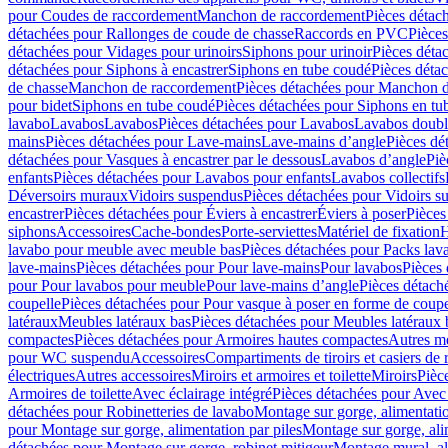
pour Coudes de raccordement
Manchon de raccordement
Pièces détac
détachées pour Rallonges de coude de chasse
Raccords en PVC
Pièce
détachées pour Vidages pour urinoirs
Siphons pour urinoir
Pièces déta
détachées pour Siphons à encastrer
Siphons en tube coudé
Pièces déta
de chasse
Manchon de raccordement
Pièces détachées pour Manchon 
pour bidet
Siphons en tube coudé
Pièces détachées pour Siphons en tu
lavabo
Lavabos
Lavabos
Pièces détachées pour Lavabos
Lavabos doubl
mains
Pièces détachées pour Lave-mains
Lave-mains d’angle
Pièces dé
détachées pour Vasques à encastrer par le dessous
Lavabos d’angle
Piè
enfants
Pièces détachées pour Lavabos pour enfants
Lavabos collectifs
Déversoirs muraux
Vidoirs suspendus
Pièces détachées pour Vidoirs s
encastrer
Pièces détachées pour Éviers à encastrer
Éviers à poser
Pièces
siphons
Accessoires
Cache-bondes
Porte-serviettes
Matériel de fixation
H
lavabo pour meuble avec meuble bas
Pièces détachées pour Packs la
lave-mains
Pièces détachées pour Pour lave-mains
Pour lavabos
Pièces
pour Pour lavabos pour meuble
Pour lave-mains d’angle
Pièces détach
coupelle
Pièces détachées pour Pour vasque à poser en forme de coupe
latéraux
Meubles latéraux bas
Pièces détachées pour Meubles latéraux 
compactes
Pièces détachées pour Armoires hautes compactes
Autres m
pour WC suspendu
Accessoires
Compartiments de tiroirs et casiers de
électriques
Autres accessoires
Miroirs et armoires et toilette
Miroirs
Pièc
Armoires de toilette
Avec éclairage intégré
Pièces détachées pour Avec 
détachées pour Robinetteries de lavabo
Montage sur gorge, alimentatio
pour Montage sur gorge, alimentation par piles
Montage sur gorge, ali
détachées pour Montage sur gorge, robinet mitigeur
Montage mural, al