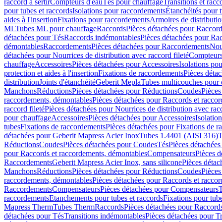
raccord à sertir
Compteurs d'eau
Tés pour chauffage
Transitions et rac
pour tubes et raccords
Isolations pour raccordements
Étanchéités pour t
aides à l'insertion
Fixations pour raccordements
Armoires de distributi
ML
Tubes ML pour chauffage
Raccords
Pièces détachées pour Raccor
détachées pour Tés
Raccords indémontables
Pièces détachées pour Ra
démontables
Raccordements
Pièces détachées pour Raccordements
Nou
détachées pour Nourrices de distribution avec raccord fileté
Compteurs
chauffage
Accessoires
Pièces détachées pour Accessoires
Isolations pou
protection et aides à l'insertion
Fixations de raccordements
Pièces déta
distribution
Joints d'étanchéité
Geberit Mepla
Tubes multicouches pour 
Manchons
Réductions
Pièces détachées pour Réductions
Coudes
Pièces
raccordements, démontables
Pièces détachées pour Raccords et racco
raccord fileté
Pièces détachées pour Nourrices de distribution avec racc
pour chauffage
Accessoires
Pièces détachées pour Accessoires
Isolatio
tubes
Fixations de raccordements
Pièces détachées pour Fixations de 
détachées pour Geberit Mapress Acier Inox
Tubes 1.4401 (AISI 316)
T
Réductions
Coudes
Pièces détachées pour Coudes
Tés
Pièces détachées
pour Raccords et raccordements, démontables
Compensateurs
Pièces 
Raccordements
Geberit Mapress Acier Inox, sans silicone
Pièces détac
Manchons
Réductions
Pièces détachées pour Réductions
Coudes
Pièces
raccordements, démontables
Pièces détachées pour Raccords et racco
Raccordements
Compensateurs
Pièces détachées pour Compensateurs
T
raccordements
Etanchements pour tubes et raccords
Fixations pour tub
Mapress Therm
Tubes Therm
Raccords
Pièces détachées pour Raccord
détachées pour Tés
Transitions indémontables
Pièces détachées pour T