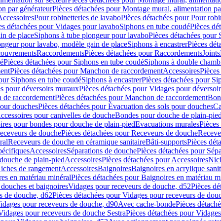
on par générateur
Pièces détachées pour Montage mural, alimentation pa
Accessoires
Pour robinetteries de lavabo
Pièces détachées pour Pour robi
es détachées pour Vidages pour lavabo
Siphons en tube coudé
Pièces dé
in de place
Siphons à tube plongeur pour lavabo
Pièces détachées pour 
ongeur pour lavabo, modèle gain de place
Siphons à encastrer
Pièces dét
ouvrements
Raccordements
Pièces détachées pour Raccordements
Joints
dé
Pièces détachées pour Siphons en tube coudé
Siphons à double chamb
ent
Pièces détachées pour Manchon de raccordement
Accessoires
Pièces
our Siphons en tube coudé
Siphons à encastrer
Pièces détachées pour Sip
s pour déversoirs muraux
Pièces détachées pour Vidages pour déversoi
 de raccordement
Pièces détachées pour Manchon de raccordement
Bon
pour douches
Pièces détachées pour Évacuation des sols pour douches
Ca
ccessoires pour canivelles de douche
Bondes pour douche de plain-pie
ires pour bondes pour douche de plain-pied
Evacuations murales
Pièces
eceveurs de douche
Pièces détachées pour Receveurs de douche
Receve
ral
Receveurs de douche en céramique sanitaire
Bâti-supports
Pièces dét
pécifiques
Accessoires
Séparations de douche
Pièces détachées pour Sép
 douche de plain-pied
Accessoires
Pièces détachées pour Accessoires
Nic
Niches de rangement
Accessoires
Baignoires
Baignoires en acrylique sanit
res en matériau minéral
Pièces détachées pour Baignoires en matériau m
douches et baignoires
Vidages pour receveurs de douche, d52
Pièces dé
s de douche, d62
Pièces détachées pour Vidages pour receveurs de dou
Vidages pour receveurs de douche, d90
Avec cache-bonde
Pièces détach
Vidages pour receveurs de douche Sestra
Pièces détachées pour Vidages