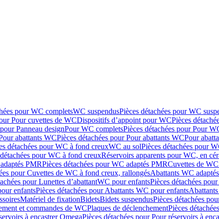
chées pour WC complets
WC suspendus
Pièces détachées pour WC susp
pour Pour cuvettes de WC
Dispositifs d’appoint pour WC
Pièces détaché
 pour Panneau design
Pour WC complets
Pièces détachées pour Pour W
Pour abattants WC
Pièces détachées pour Pour abattants WC
Pour abatt
es détachées pour WC à fond creux
WC au sol
Pièces détachées pour W
 détachées pour WC à fond creux
Réservoirs apparents pour WC, en cér
adaptés PMR
Pièces détachées pour WC adaptés PMR
Cuvettes de WC 
ées pour Cuvettes de WC à fond creux, rallongés
Abattants WC adapt
tachées pour Lunettes d’abattant
WC pour enfants
Pièces détachées pou
our enfants
Pièces détachées pour Abattants WC pour enfants
Abattant
ssoires
Matériel de fixation
Bidets
Bidets suspendus
Pièces détachées pou
hement et commandes de WC
Plaques de déclenchement
Pièces détachée
servoirs à encastrer Omega
Pièces détachées pour Pour réservoirs à enc