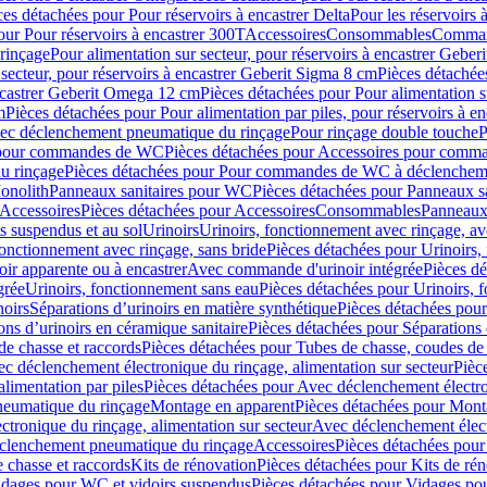
ces détachées pour Pour réservoirs à encastrer Delta
Pour les réservoirs 
our Pour réservoirs à encastrer 300T
Accessoires
Consommables
Command
rinçage
Pour alimentation sur secteur, pour réservoirs à encastrer Gebe
 secteur, pour réservoirs à encastrer Geberit Sigma 8 cm
Pièces détachées
encastrer Geberit Omega 12 cm
Pièces détachées pour Pour alimentation s
m
Pièces détachées pour Pour alimentation par piles, pour réservoirs à 
c déclenchement pneumatique du rinçage
Pour rinçage double touche
P
 pour commandes de WC
Pièces détachées pour Accessoires pour com
u rinçage
Pièces détachées pour Pour commandes de WC à déclencheme
onolith
Panneaux sanitaires pour WC
Pièces détachées pour Panneaux s
Accessoires
Pièces détachées pour Accessoires
Consommables
Panneaux 
s suspendus et au sol
Urinoirs
Urinoirs, fonctionnement avec rinçage, av
fonctionnement avec rinçage, sans bride
Pièces détachées pour Urinoirs,
ir apparente ou à encastrer
Avec commande d'urinoir intégrée
Pièces d
grée
Urinoirs, fonctionnement sans eau
Pièces détachées pour Urinoirs, 
noirs
Séparations d’urinoirs en matière synthétique
Pièces détachées pour
ons d’urinoirs en céramique sanitaire
Pièces détachées pour Séparations 
de chasse et raccords
Pièces détachées pour Tubes de chasse, coudes de 
c déclenchement électronique du rinçage, alimentation sur secteur
Pièc
limentation par piles
Pièces détachées pour Avec déclenchement électron
neumatique du rinçage
Montage en apparent
Pièces détachées pour Mont
tronique du rinçage, alimentation sur secteur
Avec déclenchement électr
clenchement pneumatique du rinçage
Accessoires
Pièces détachées pour
 chasse et raccords
Kits de rénovation
Pièces détachées pour Kits de ré
dages pour WC et vidoirs suspendus
Pièces détachées pour Vidages po