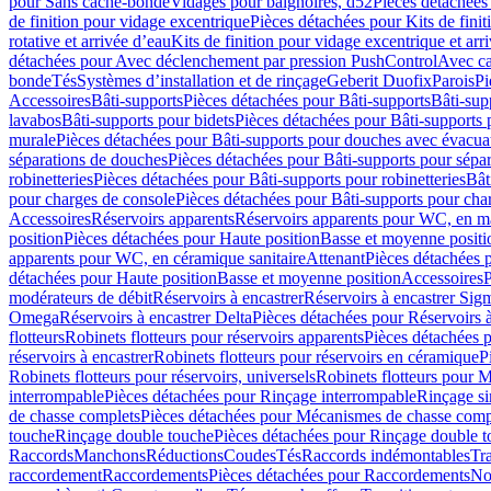
pour Sans cache-bonde
Vidages pour baignoires, d52
Pièces détachées
de finition pour vidage excentrique
Pièces détachées pour Kits de fini
rotative et arrivée d’eau
Kits de finition pour vidage excentrique et arr
détachées pour Avec déclenchement par pression PushControl
Avec c
bonde
Tés
Systèmes d’installation et de rinçage
Geberit Duofix
Parois
Pi
Accessoires
Bâti-supports
Pièces détachées pour Bâti-supports
Bâti-su
lavabos
Bâti-supports pour bidets
Pièces détachées pour Bâti-supports 
murale
Pièces détachées pour Bâti-supports pour douches avec évacua
séparations de douches
Pièces détachées pour Bâti-supports pour sépa
robinetteries
Pièces détachées pour Bâti-supports pour robinetteries
Bât
pour charges de console
Pièces détachées pour Bâti-supports pour cha
Accessoires
Réservoirs apparents
Réservoirs apparents pour WC, en ma
position
Pièces détachées pour Haute position
Basse et moyenne positi
apparents pour WC, en céramique sanitaire
Attenant
Pièces détachées 
détachées pour Haute position
Basse et moyenne position
Accessoires
P
modérateurs de débit
Réservoirs à encastrer
Réservoirs à encastrer Sig
Omega
Réservoirs à encastrer Delta
Pièces détachées pour Réservoirs à
flotteurs
Robinets flotteurs pour réservoirs apparents
Pièces détachées p
réservoirs à encastrer
Robinets flotteurs pour réservoirs en céramique
P
Robinets flotteurs pour réservoirs, universels
Robinets flotteurs pour 
interrompable
Pièces détachées pour Rinçage interrompable
Rinçage s
de chasse complets
Pièces détachées pour Mécanismes de chasse comp
touche
Rinçage double touche
Pièces détachées pour Rinçage double 
Raccords
Manchons
Réductions
Coudes
Tés
Raccords indémontables
Tra
raccordement
Raccordements
Pièces détachées pour Raccordements
Nou