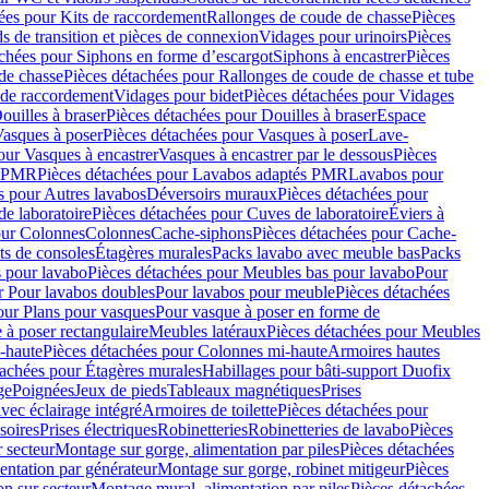
ées pour Kits de raccordement
Rallonges de coude de chasse
Pièces
s de transition et pièces de connexion
Vidages pour urinoirs
Pièces
achées pour Siphons en forme d’escargot
Siphons à encastrer
Pièces
de chasse
Pièces détachées pour Rallonges de coude de chasse et tube
 de raccordement
Vidages pour bidet
Pièces détachées pour Vidages
ouilles à braser
Pièces détachées pour Douilles à braser
Espace
asques à poser
Pièces détachées pour Vasques à poser
Lave-
our Vasques à encastrer
Vasques à encastrer par le dessous
Pièces
s PMR
Pièces détachées pour Lavabos adaptés PMR
Lavabos pour
s pour Autres lavabos
Déversoirs muraux
Pièces détachées pour
e laboratoire
Pièces détachées pour Cuves de laboratoire
Éviers à
our Colonnes
Colonnes
Cache-siphons
Pièces détachées pour Cache-
ts de consoles
Étagères murales
Packs lavabo avec meuble bas
Packs
 pour lavabo
Pièces détachées pour Meubles bas pour lavabo
Pour
r Pour lavabos doubles
Pour lavabos pour meuble
Pièces détachées
our Plans pour vasques
Pour vasque à poser en forme de
 à poser rectangulaire
Meubles latéraux
Pièces détachées pour Meubles
-haute
Pièces détachées pour Colonnes mi-haute
Armoires hautes
tachées pour Étagères murales
Habillages pour bâti-support Duofix
ge
Poignées
Jeux de pieds
Tableaux magnétiques
Prises
vec éclairage intégré
Armoires de toilette
Pièces détachées pour
soires
Prises électriques
Robinetteries
Robinetteries de lavabo
Pièces
 secteur
Montage sur gorge, alimentation par piles
Pièces détachées
entation par générateur
Montage sur gorge, robinet mitigeur
Pièces
n sur secteur
Montage mural, alimentation par piles
Pièces détachées