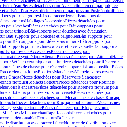
tive
Pièces détachées pour Avec actionnement par poignée rotative
Kits
rrivée d’eau
Pièces détachées pour Avec actionnement par poignée
 et arrivée d’eau
Avec déclenchement par pression PushControl
Pièces
idages pour baignoires
Kits de raccordement
Bouchons de
tèmes porteurs
Habillages
Accessoires
Pièces détachées pour
rts pour lavabos
Pièces détachées pour Bâti-supports pour
ts pour urinoirs
Bâti-supports pour douches avec évacuation
our Bâti-supports pour douches et baignoires
Bâti-supports pour
es pour Bâti-supports pour déversoirs muraux
Bâti-supports pour
Bâti-supports pour machines à laver et lave-vaisselle
Bâti-supports
ports pour éviers
Accessoires
Pièces détachées pour
 en matière synthétique
Attenant
Pièces détachées pour Attenant
Haute
s pour WC, en céramique sanitaire
Pièces détachées pour Réservoirs
 pour Tubes de chasse pour réservoirs apparents
Haute position
Pièces
r Raccordements
Joints
Fixations
Manchettes
Mamelons, rosaces et
astrer Omega
Pièces détachées pour Réservoirs à encastrer
inets flotteurs
Robinets flotteurs
Pièces détachées pour Robinets
réservoirs à encastrer
Pièces détachées pour Robinets flotteurs pour
inets flotteurs pour réservoirs, universels
Pièces détachées pour
mes de chasse
Pièces détachées pour Mécanismes de chasse
Rinçage
le touche
Pièces détachées pour Rinçage double touche
Mécanismes
e
Rinçage simple touche
Pièces détachées pour Rinçage simple
s ML
Tubes ML pour chauffage
Raccords
Pièces détachées pour
raccords, démontables
Fermetures
Boîtes de
s de distribution avec raccord fileté
Nourrice de distribution avec