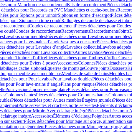
hées pour Manchon de raccordement
Kits de raccordement
Pièces détach
s détachées pour Raccords en PVC
Manchettes et cache-boulons
Raccord
chées pour Siphons pour urinoir
Siphons en forme d’escargot
Pièces dét
chées pour Siphons en tube coudé
Rallonges de coude de chasse et tube 
de raccordement
Coudes de raccordement
Pièces détachées pour Coudes
be coudé
Coudes de raccordement
Recouvrements
Raccordements
Joints
D
es
Lavabos pour meubles
Pièces détachées pour Lavabos pour meubles
V
tachées pour Lave-mains d’angle
Vasques à encastrer
Pièces détachées p
ces détachées pour Lavabos d’angle
Lavabos collectifs
Lavabos adapté
Pièces détachées pour Lavabos collectifs
Autres lavabos
Pièces détachée
uspendus
Timbres dʼoffice
Pièces détachées pour Timbres dʼoffice
Cuves d
 détachées pour Éviers à poser
Accessoires
Colonnes
Pièces détachées p
abillages cache-siphons
Equerres de montage
Couvre-joints
Dosserets
Ki
vabo pour meuble avec meuble bas
Meubles de salle de bains
Meubles bas
 détachées pour Pour lavabos
Pour lavabos doubles
Pièces détachées pou
ées pour Pour lave-mains d’angle
Plans pour vasques
Pièces détachées p
lle
Pour vasque à poser rectangulaire
Pièces détachées pour Pour vasque
bas
Colonnes hautes
Pièces détachées pour Colonnes hautes
Colonnes mi
eubles
Pièces détachées pour Autres meubles
Étagères murales
Pièces dé
 rangement
Porte-serviettes et crochets porte-serviettes
Éléments d’éclaira
es détachées pour Miroirs
Avec éclairage intégré
Pièces détachées pour A
éclairage intégré
Accessoires
Éléments d’éclairage
Poignées
Autres acces
n sur secteur
Pièces détachées pour Montage sur gorge, alimentation sur
mentation par générateur
Pièces détachées pour Montage sur gorge, alim
imentation sur secteur
Pièces détachées pour Montage mural, alimentatio