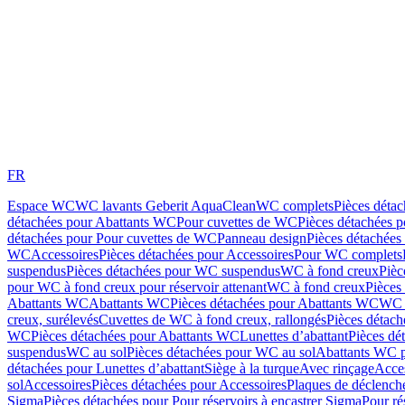
FR
Espace WC
WC lavants Geberit AquaClean
WC complets
Pièces déta
détachées pour Abattants WC
Pour cuvettes de WC
Pièces détachées 
détachées pour Pour cuvettes de WC
Panneau design
Pièces détachées
WC
Accessoires
Pièces détachées pour Accessoires
Pour WC complets
suspendus
Pièces détachées pour WC suspendus
WC à fond creux
Pièc
pour WC à fond creux pour réservoir attenant
WC à fond creux
Pièces
Abattants WC
Abattants WC
Pièces détachées pour Abattants WC
WC 
creux, surélevés
Cuvettes de WC à fond creux, rallongés
Pièces détach
WC
Pièces détachées pour Abattants WC
Lunettes d’abattant
Pièces dé
suspendus
WC au sol
Pièces détachées pour WC au sol
Abattants WC p
détachées pour Lunettes d’abattant
Siège à la turque
Avec rinçage
Acce
sol
Accessoires
Pièces détachées pour Accessoires
Plaques de déclenc
Sigma
Pièces détachées pour Pour réservoirs à encastrer Sigma
Pour ré