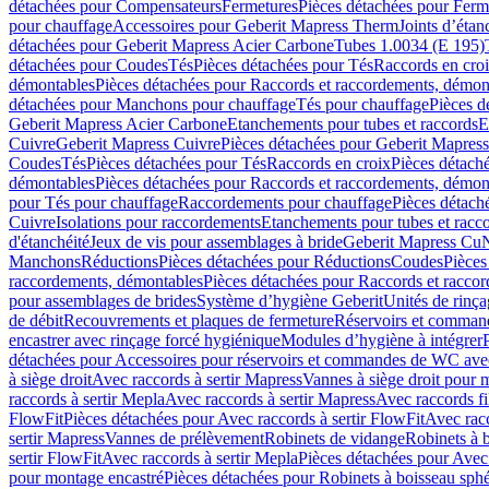
détachées pour Compensateurs
Fermetures
Pièces détachées pour Ferm
pour chauffage
Accessoires pour Geberit Mapress Therm
Joints d’étan
détachées pour Geberit Mapress Acier Carbone
Tubes 1.0034 (E 195)
détachées pour Coudes
Tés
Pièces détachées pour Tés
Raccords en cro
démontables
Pièces détachées pour Raccords et raccordements, démon
détachées pour Manchons pour chauffage
Tés pour chauffage
Pièces d
Geberit Mapress Acier Carbone
Etanchements pour tubes et raccords
E
Cuivre
Geberit Mapress Cuivre
Pièces détachées pour Geberit Mapres
Coudes
Tés
Pièces détachées pour Tés
Raccords en croix
Pièces détach
démontables
Pièces détachées pour Raccords et raccordements, démon
pour Tés pour chauffage
Raccordements pour chauffage
Pièces détach
Cuivre
Isolations pour raccordements
Etanchements pour tubes et racc
d'étanchéité
Jeux de vis pour assemblages à bride
Geberit Mapress Cu
Manchons
Réductions
Pièces détachées pour Réductions
Coudes
Pièces
raccordements, démontables
Pièces détachées pour Raccords et racco
pour assemblages de brides
Système d’hygiène Geberit
Unités de rinç
de débit
Recouvrements et plaques de fermeture
Réservoirs et comman
encastrer avec rinçage forcé hygiénique
Modules d’hygiène à intégrer
détachées pour Accessoires pour réservoirs et commandes de WC avec
à siège droit
Avec raccords à sertir Mapress
Vannes à siège droit pour 
raccords à sertir Mepla
Avec raccords à sertir Mapress
Avec raccords fi
FlowFit
Pièces détachées pour Avec raccords à sertir FlowFit
Avec racc
sertir Mapress
Vannes de prélèvement
Robinets de vidange
Robinets à 
sertir FlowFit
Avec raccords à sertir Mepla
Pièces détachées pour Avec 
pour montage encastré
Pièces détachées pour Robinets à boisseau sph