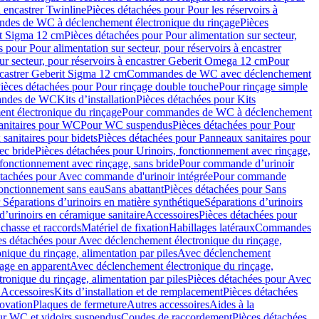
à encastrer Twinline
Pièces détachées pour Pour les réservoirs à
es de WC à déclenchement électronique du rinçage
Pièces
rit Sigma 12 cm
Pièces détachées pour Pour alimentation sur secteur,
 pour Pour alimentation sur secteur, pour réservoirs à encastrer
ur secteur, pour réservoirs à encastrer Geberit Omega 12 cm
Pour
encastrer Geberit Sigma 12 cm
Commandes de WC avec déclenchement
ièces détachées pour Pour rinçage double touche
Pour rinçage simple
mandes de WC
Kits d’installation
Pièces détachées pour Kits
nt électronique du rinçage
Pour commandes de WC à déclenchement
anitaires pour WC
Pour WC suspendus
Pièces détachées pour Pour
sanitaires pour bidets
Pièces détachées pour Panneaux sanitaires pour
ec bride
Pièces détachées pour Urinoirs, fonctionnement avec rinçage,
 fonctionnement avec rinçage, sans bride
Pour commande d’urinoir
étachées pour Avec commande d'urinoir intégrée
Pour commande
fonctionnement sans eau
Sans abattant
Pièces détachées pour Sans
 Séparations d’urinoirs en matière synthétique
Séparations d’urinoirs
d’urinoirs en céramique sanitaire
Accessoires
Pièces détachées pour
chasse et raccords
Matériel de fixation
Habillages latéraux
Commandes
es détachées pour Avec déclenchement électronique du rinçage,
ique du rinçage, alimentation par piles
Avec déclenchement
age en apparent
Avec déclenchement électronique du rinçage,
onique du rinçage, alimentation par piles
Pièces détachées pour Avec
 Accessoires
Kits d’installation et de remplacement
Pièces détachées
novation
Plaques de fermeture
Autres accessoires
Aides à la
ur WC et vidoirs suspendus
Coudes de raccordement
Pièces détachées