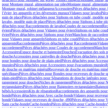
pour Montage mural, alimentation par piles
Montage mural, alimentati
Montage mural, robinet mélangeur
Accessoires
Pièces détachées pour 
l’évier, les appareils et les déversoirs muraux
Vidages pour lavabo
Pièc
gain de place
Pièces détachées pour Siphons en tube coudé, modèle ga
lavabo, modèle gain de place
Pièces détachées pour Siphons à tube pl
détachées pour Raccordements de lavabo
Coudes de raccordement
Rec
éviers
Pièces détachées pour Vidages pour éviers
Siphons en tube cou
évier
Pièces détachées pour Siphons pour évier
Manchon de raccordem
pour Vidages pour appareils
Siphons en tube coudé
Pièces détachées p
apparents
Raccordements
Pièces détachées pour Raccordements
Vidage
raccordement
Pièces détachées pour Coudes de raccordement
Manchon
Accessoires
Espace douche et baignoire
Douches
Évacuation des sols 
douche
Accessoires pour canivelles de douche
Pièces détachées pour A
pour bondes pour douche de plain-pied
Pièces détachées pour Accesso
murales
Pièces détachées pour Accessoires pour évacuations murales
R
de douche en matériau minéral
Receveurs de douche en matériau miné
spécifiques
Pièces détachées pour Bondes pour receveurs de douche s
plain-pied
Pièces détachées pour Séparations de douche latérales pour
rangement pour douches
Niches de rangement
Pièces détachées pour 
rectangulaires
Pièces détachées pour Baignoires rectangulaires
Baignoi
bébés
Accessoires
Kits de réparation
Raccordements des appareils pour 
bonde
Pièces détachées pour Avec cache-bonde
Vidages pour receveur
bonde
Vidages pour receveurs de douche, d90
Pièces détachées pour 
Sans cache-bonde
Cache-bondes
Pièces détachées pour Cache-bondes