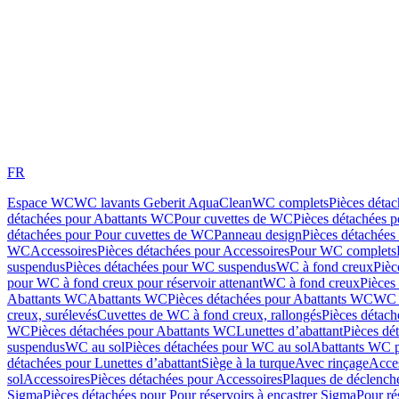
FR
Espace WC
WC lavants Geberit AquaClean
WC complets
Pièces déta
détachées pour Abattants WC
Pour cuvettes de WC
Pièces détachées 
détachées pour Pour cuvettes de WC
Panneau design
Pièces détachées
WC
Accessoires
Pièces détachées pour Accessoires
Pour WC complets
suspendus
Pièces détachées pour WC suspendus
WC à fond creux
Pièc
pour WC à fond creux pour réservoir attenant
WC à fond creux
Pièces
Abattants WC
Abattants WC
Pièces détachées pour Abattants WC
WC 
creux, surélevés
Cuvettes de WC à fond creux, rallongés
Pièces détach
WC
Pièces détachées pour Abattants WC
Lunettes d’abattant
Pièces dé
suspendus
WC au sol
Pièces détachées pour WC au sol
Abattants WC p
détachées pour Lunettes d’abattant
Siège à la turque
Avec rinçage
Acce
sol
Accessoires
Pièces détachées pour Accessoires
Plaques de déclenc
Sigma
Pièces détachées pour Pour réservoirs à encastrer Sigma
Pour ré