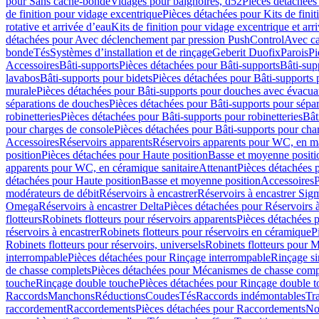
pour Sans cache-bonde
Vidages pour baignoires, d52
Pièces détachées
de finition pour vidage excentrique
Pièces détachées pour Kits de fini
rotative et arrivée d’eau
Kits de finition pour vidage excentrique et arr
détachées pour Avec déclenchement par pression PushControl
Avec c
bonde
Tés
Systèmes d’installation et de rinçage
Geberit Duofix
Parois
Pi
Accessoires
Bâti-supports
Pièces détachées pour Bâti-supports
Bâti-su
lavabos
Bâti-supports pour bidets
Pièces détachées pour Bâti-supports 
murale
Pièces détachées pour Bâti-supports pour douches avec évacua
séparations de douches
Pièces détachées pour Bâti-supports pour sépa
robinetteries
Pièces détachées pour Bâti-supports pour robinetteries
Bât
pour charges de console
Pièces détachées pour Bâti-supports pour cha
Accessoires
Réservoirs apparents
Réservoirs apparents pour WC, en ma
position
Pièces détachées pour Haute position
Basse et moyenne positi
apparents pour WC, en céramique sanitaire
Attenant
Pièces détachées 
détachées pour Haute position
Basse et moyenne position
Accessoires
P
modérateurs de débit
Réservoirs à encastrer
Réservoirs à encastrer Sig
Omega
Réservoirs à encastrer Delta
Pièces détachées pour Réservoirs à
flotteurs
Robinets flotteurs pour réservoirs apparents
Pièces détachées p
réservoirs à encastrer
Robinets flotteurs pour réservoirs en céramique
P
Robinets flotteurs pour réservoirs, universels
Robinets flotteurs pour 
interrompable
Pièces détachées pour Rinçage interrompable
Rinçage s
de chasse complets
Pièces détachées pour Mécanismes de chasse comp
touche
Rinçage double touche
Pièces détachées pour Rinçage double 
Raccords
Manchons
Réductions
Coudes
Tés
Raccords indémontables
Tra
raccordement
Raccordements
Pièces détachées pour Raccordements
Nou