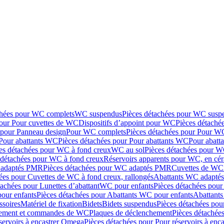
chées pour WC complets
WC suspendus
Pièces détachées pour WC susp
pour Pour cuvettes de WC
Dispositifs d’appoint pour WC
Pièces détaché
 pour Panneau design
Pour WC complets
Pièces détachées pour Pour W
Pour abattants WC
Pièces détachées pour Pour abattants WC
Pour abatt
es détachées pour WC à fond creux
WC au sol
Pièces détachées pour W
 détachées pour WC à fond creux
Réservoirs apparents pour WC, en cér
adaptés PMR
Pièces détachées pour WC adaptés PMR
Cuvettes de WC 
ées pour Cuvettes de WC à fond creux, rallongés
Abattants WC adapt
tachées pour Lunettes d’abattant
WC pour enfants
Pièces détachées pou
our enfants
Pièces détachées pour Abattants WC pour enfants
Abattant
ssoires
Matériel de fixation
Bidets
Bidets suspendus
Pièces détachées pou
hement et commandes de WC
Plaques de déclenchement
Pièces détachée
servoirs à encastrer Omega
Pièces détachées pour Pour réservoirs à enc