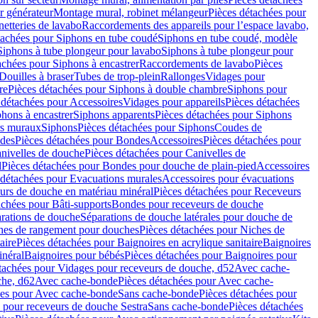
r générateur
Montage mural, robinet mélangeur
Pièces détachées pour
netteries de lavabo
Raccordements des appareils pour l’espace lavabo,
tachées pour Siphons en tube coudé
Siphons en tube coudé, modèle
Siphons à tube plongeur pour lavabo
Siphons à tube plongeur pour
achées pour Siphons à encastrer
Raccordements de lavabo
Pièces
Douilles à braser
Tubes de trop-plein
Rallonges
Vidages pour
re
Pièces détachées pour Siphons à double chambre
Siphons pour
 détachées pour Accessoires
Vidages pour appareils
Pièces détachées
hons à encastrer
Siphons apparents
Pièces détachées pour Siphons
rs muraux
Siphons
Pièces détachées pour Siphons
Coudes de
des
Pièces détachées pour Bondes
Accessoires
Pièces détachées pour
nivelles de douche
Pièces détachées pour Canivelles de
d
Pièces détachées pour Bondes pour douche de plain-pied
Accessoires
 détachées pour Evacuations murales
Accessoires pour évacuations
urs de douche en matériau minéral
Pièces détachées pour Receveurs
achées pour Bâti-supports
Bondes pour receveurs de douche
arations de douche
Séparations de douche latérales pour douche de
hes de rangement pour douches
Pièces détachées pour Niches de
aire
Pièces détachées pour Baignoires en acrylique sanitaire
Baignoires
inéral
Baignoires pour bébés
Pièces détachées pour Baignoires pour
tachées pour Vidages pour receveurs de douche, d52
Avec cache-
che, d62
Avec cache-bonde
Pièces détachées pour Avec cache-
ées pour Avec cache-bonde
Sans cache-bonde
Pièces détachées pour
 pour receveurs de douche Sestra
Sans cache-bonde
Pièces détachées