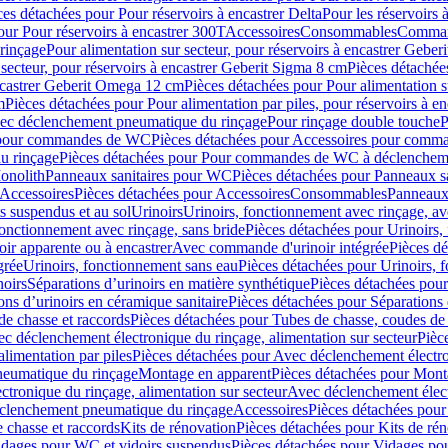
ces détachées pour Pour réservoirs à encastrer Delta
Pour les réservoirs 
our Pour réservoirs à encastrer 300T
Accessoires
Consommables
Command
rinçage
Pour alimentation sur secteur, pour réservoirs à encastrer Gebe
 secteur, pour réservoirs à encastrer Geberit Sigma 8 cm
Pièces détachées
encastrer Geberit Omega 12 cm
Pièces détachées pour Pour alimentation s
m
Pièces détachées pour Pour alimentation par piles, pour réservoirs à 
c déclenchement pneumatique du rinçage
Pour rinçage double touche
P
 pour commandes de WC
Pièces détachées pour Accessoires pour com
u rinçage
Pièces détachées pour Pour commandes de WC à déclencheme
onolith
Panneaux sanitaires pour WC
Pièces détachées pour Panneaux s
Accessoires
Pièces détachées pour Accessoires
Consommables
Panneaux 
s suspendus et au sol
Urinoirs
Urinoirs, fonctionnement avec rinçage, av
fonctionnement avec rinçage, sans bride
Pièces détachées pour Urinoirs,
ir apparente ou à encastrer
Avec commande d'urinoir intégrée
Pièces d
grée
Urinoirs, fonctionnement sans eau
Pièces détachées pour Urinoirs, 
noirs
Séparations d’urinoirs en matière synthétique
Pièces détachées pour
ons d’urinoirs en céramique sanitaire
Pièces détachées pour Séparations 
de chasse et raccords
Pièces détachées pour Tubes de chasse, coudes de 
c déclenchement électronique du rinçage, alimentation sur secteur
Pièc
limentation par piles
Pièces détachées pour Avec déclenchement électron
neumatique du rinçage
Montage en apparent
Pièces détachées pour Mont
tronique du rinçage, alimentation sur secteur
Avec déclenchement électr
clenchement pneumatique du rinçage
Accessoires
Pièces détachées pour
 chasse et raccords
Kits de rénovation
Pièces détachées pour Kits de ré
dages pour WC et vidoirs suspendus
Pièces détachées pour Vidages po