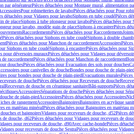
on par générateur
Pièces détachées pour Montage mural, alimentation pa
Accessoires
Pour robinetteries de lavabo
Pièces détachées pour Pour robi
es détachées pour Vidages pour lavabo
Siphons en tube coudé
Pièces dé
in de place
Siphons à tube plongeur pour lavabo
Pièces détachées pour 
ongeur pour lavabo, modèle gain de place
Siphons à encastrer
Pièces dét
ouvrements
Raccordements
Pièces détachées pour Raccordements
Joints
dé
Pièces détachées pour Siphons en tube coudé
Siphons à double chamb
ent
Pièces détachées pour Manchon de raccordement
Accessoires
Pièces
our Siphons en tube coudé
Siphons à encastrer
Pièces détachées pour Sip
s pour déversoirs muraux
Pièces détachées pour Vidages pour déversoi
 de raccordement
Pièces détachées pour Manchon de raccordement
Bon
pour douches
Pièces détachées pour Évacuation des sols pour douches
Ca
ccessoires pour canivelles de douche
Bondes pour douche de plain-pie
ires pour bondes pour douche de plain-pied
Evacuations murales
Pièces
eceveurs de douche
Pièces détachées pour Receveurs de douche
Receve
ral
Receveurs de douche en céramique sanitaire
Bâti-supports
Pièces dét
pécifiques
Accessoires
Séparations de douche
Pièces détachées pour Sép
 douche de plain-pied
Accessoires
Pièces détachées pour Accessoires
Nic
Niches de rangement
Accessoires
Baignoires
Baignoires en acrylique sanit
res en matériau minéral
Pièces détachées pour Baignoires en matériau m
douches et baignoires
Vidages pour receveurs de douche, d52
Pièces dé
s de douche, d62
Pièces détachées pour Vidages pour receveurs de dou
Vidages pour receveurs de douche, d90
Avec cache-bonde
Pièces détach
Vidages pour receveurs de douche Sestra
Pièces détachées pour Vidages