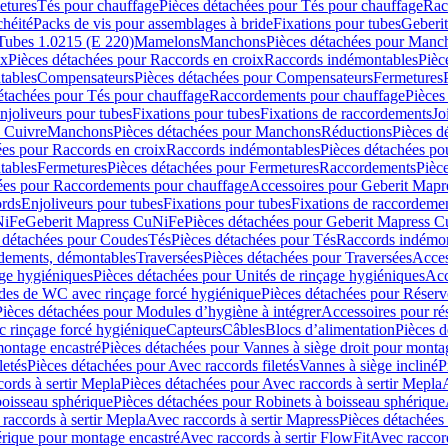
etures
Tés pour chauffage
Pièces détachées pour Tés pour chauffage
Rac
chéité
Packs de vis pour assemblages à bride
Fixations pour tubes
Geberi
Tubes 1.0215 (E 220)
Mamelons
Manchons
Pièces détachées pour Manc
ix
Pièces détachées pour Raccords en croix
Raccords indémontables
Pièc
tables
Compensateurs
Pièces détachées pour Compensateurs
Fermetures
étachées pour Tés pour chauffage
Raccordements pour chauffage
Pièces
njoliveurs pour tubes
Fixations pour tubes
Fixations de raccordements
Jo
s Cuivre
Manchons
Pièces détachées pour Manchons
Réductions
Pièces d
ées pour Raccords en croix
Raccords indémontables
Pièces détachées po
tables
Fermetures
Pièces détachées pour Fermetures
Raccordements
Pièc
ées pour Raccordements pour chauffage
Accessoires pour Geberit Mapr
ords
Enjoliveurs pour tubes
Fixations pour tubes
Fixations de raccordeme
NiFe
Geberit Mapress CuNiFe
Pièces détachées pour Geberit Mapress 
 détachées pour Coudes
Tés
Pièces détachées pour Tés
Raccords indémon
rdements, démontables
Traversées
Pièces détachées pour Traversées
Acces
age hygiéniques
Pièces détachées pour Unités de rinçage hygiéniques
Acc
des de WC avec rinçage forcé hygiénique
Pièces détachées pour Réser
Pièces détachées pour Modules d’hygiène à intégrer
Accessoires pour r
 rinçage forcé hygiénique
Capteurs
Câbles
Blocs d’alimentation
Pièces d
montage encastré
Pièces détachées pour Vannes à siège droit pour monta
letés
Pièces détachées pour Avec raccords filetés
Vannes à siège incliné
P
ords à sertir Mepla
Pièces détachées pour Avec raccords à sertir Mepla
boisseau sphérique
Pièces détachées pour Robinets à boisseau sphérique
raccords à sertir Mepla
Avec raccords à sertir Mapress
Pièces détachées
érique pour montage encastré
Avec raccords à sertir FlowFit
Avec raccord