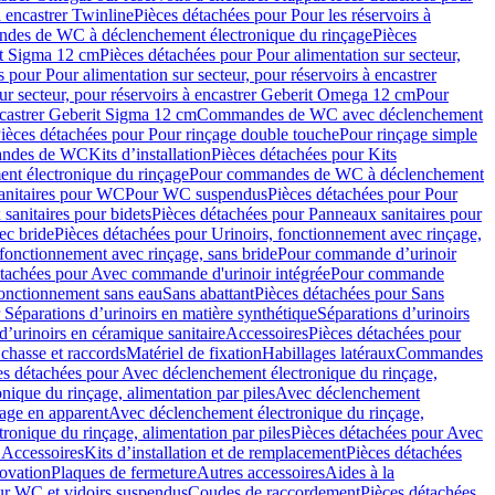
à encastrer Twinline
Pièces détachées pour Pour les réservoirs à
es de WC à déclenchement électronique du rinçage
Pièces
rit Sigma 12 cm
Pièces détachées pour Pour alimentation sur secteur,
 pour Pour alimentation sur secteur, pour réservoirs à encastrer
ur secteur, pour réservoirs à encastrer Geberit Omega 12 cm
Pour
encastrer Geberit Sigma 12 cm
Commandes de WC avec déclenchement
ièces détachées pour Pour rinçage double touche
Pour rinçage simple
mandes de WC
Kits d’installation
Pièces détachées pour Kits
nt électronique du rinçage
Pour commandes de WC à déclenchement
anitaires pour WC
Pour WC suspendus
Pièces détachées pour Pour
sanitaires pour bidets
Pièces détachées pour Panneaux sanitaires pour
ec bride
Pièces détachées pour Urinoirs, fonctionnement avec rinçage,
 fonctionnement avec rinçage, sans bride
Pour commande d’urinoir
étachées pour Avec commande d'urinoir intégrée
Pour commande
fonctionnement sans eau
Sans abattant
Pièces détachées pour Sans
 Séparations d’urinoirs en matière synthétique
Séparations d’urinoirs
d’urinoirs en céramique sanitaire
Accessoires
Pièces détachées pour
chasse et raccords
Matériel de fixation
Habillages latéraux
Commandes
es détachées pour Avec déclenchement électronique du rinçage,
ique du rinçage, alimentation par piles
Avec déclenchement
age en apparent
Avec déclenchement électronique du rinçage,
onique du rinçage, alimentation par piles
Pièces détachées pour Avec
 Accessoires
Kits d’installation et de remplacement
Pièces détachées
novation
Plaques de fermeture
Autres accessoires
Aides à la
ur WC et vidoirs suspendus
Coudes de raccordement
Pièces détachées