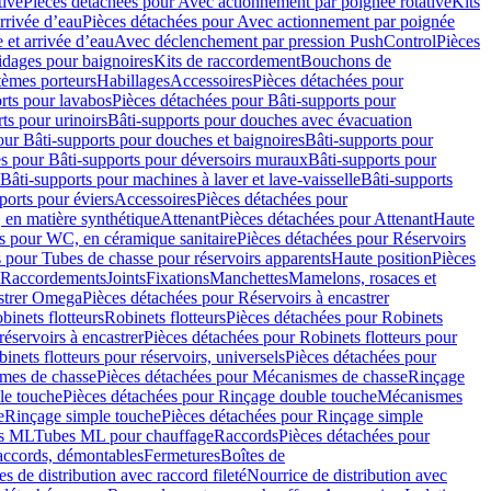
tive
Pièces détachées pour Avec actionnement par poignée rotative
Kits
rrivée d’eau
Pièces détachées pour Avec actionnement par poignée
 et arrivée d’eau
Avec déclenchement par pression PushControl
Pièces
idages pour baignoires
Kits de raccordement
Bouchons de
tèmes porteurs
Habillages
Accessoires
Pièces détachées pour
rts pour lavabos
Pièces détachées pour Bâti-supports pour
ts pour urinoirs
Bâti-supports pour douches avec évacuation
our Bâti-supports pour douches et baignoires
Bâti-supports pour
es pour Bâti-supports pour déversoirs muraux
Bâti-supports pour
Bâti-supports pour machines à laver et lave-vaisselle
Bâti-supports
ports pour éviers
Accessoires
Pièces détachées pour
 en matière synthétique
Attenant
Pièces détachées pour Attenant
Haute
s pour WC, en céramique sanitaire
Pièces détachées pour Réservoirs
 pour Tubes de chasse pour réservoirs apparents
Haute position
Pièces
r Raccordements
Joints
Fixations
Manchettes
Mamelons, rosaces et
astrer Omega
Pièces détachées pour Réservoirs à encastrer
inets flotteurs
Robinets flotteurs
Pièces détachées pour Robinets
réservoirs à encastrer
Pièces détachées pour Robinets flotteurs pour
inets flotteurs pour réservoirs, universels
Pièces détachées pour
mes de chasse
Pièces détachées pour Mécanismes de chasse
Rinçage
le touche
Pièces détachées pour Rinçage double touche
Mécanismes
e
Rinçage simple touche
Pièces détachées pour Rinçage simple
s ML
Tubes ML pour chauffage
Raccords
Pièces détachées pour
raccords, démontables
Fermetures
Boîtes de
s de distribution avec raccord fileté
Nourrice de distribution avec