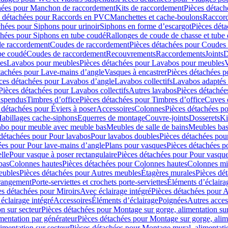
hées pour Manchon de raccordement
Kits de raccordement
Pièces détach
s détachées pour Raccords en PVC
Manchettes et cache-boulons
Raccord
chées pour Siphons pour urinoir
Siphons en forme d’escargot
Pièces dét
chées pour Siphons en tube coudé
Rallonges de coude de chasse et tube 
de raccordement
Coudes de raccordement
Pièces détachées pour Coudes
be coudé
Coudes de raccordement
Recouvrements
Raccordements
Joints
D
es
Lavabos pour meubles
Pièces détachées pour Lavabos pour meubles
V
tachées pour Lave-mains d’angle
Vasques à encastrer
Pièces détachées p
ces détachées pour Lavabos d’angle
Lavabos collectifs
Lavabos adapté
Pièces détachées pour Lavabos collectifs
Autres lavabos
Pièces détachée
uspendus
Timbres dʼoffice
Pièces détachées pour Timbres dʼoffice
Cuves d
 détachées pour Éviers à poser
Accessoires
Colonnes
Pièces détachées p
abillages cache-siphons
Equerres de montage
Couvre-joints
Dosserets
Ki
vabo pour meuble avec meuble bas
Meubles de salle de bains
Meubles bas
 détachées pour Pour lavabos
Pour lavabos doubles
Pièces détachées pou
ées pour Pour lave-mains d’angle
Plans pour vasques
Pièces détachées p
lle
Pour vasque à poser rectangulaire
Pièces détachées pour Pour vasque
bas
Colonnes hautes
Pièces détachées pour Colonnes hautes
Colonnes mi
eubles
Pièces détachées pour Autres meubles
Étagères murales
Pièces dé
 rangement
Porte-serviettes et crochets porte-serviettes
Éléments d’éclaira
es détachées pour Miroirs
Avec éclairage intégré
Pièces détachées pour A
éclairage intégré
Accessoires
Éléments d’éclairage
Poignées
Autres acces
n sur secteur
Pièces détachées pour Montage sur gorge, alimentation sur
mentation par générateur
Pièces détachées pour Montage sur gorge, alim
imentation sur secteur
Pièces détachées pour Montage mural, alimentatio