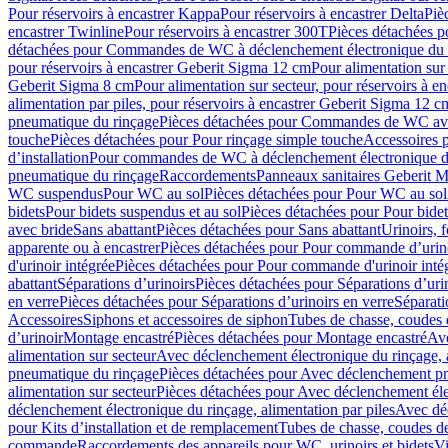
Pour réservoirs à encastrer Kappa
Pour réservoirs à encastrer Delta
Piè
encastrer Twinline
Pour réservoirs à encastrer 300T
Pièces détachées p
détachées pour Commandes de WC à déclenchement électronique du 
pour réservoirs à encastrer Geberit Sigma 12 cm
Pour alimentation sur
Geberit Sigma 8 cm
Pour alimentation sur secteur, pour réservoirs à 
alimentation par piles, pour réservoirs à encastrer Geberit Sigma 12 c
pneumatique du rinçage
Pièces détachées pour Commandes de WC ave
touche
Pièces détachées pour Pour rinçage simple touche
Accessoires
d’installation
Pour commandes de WC à déclenchement électronique d
pneumatique du rinçage
Raccordements
Panneaux sanitaires Geberit M
WC suspendus
Pour WC au sol
Pièces détachées pour Pour WC au sol
bidets
Pour bidets suspendus et au sol
Pièces détachées pour Pour bidet
avec bride
Sans abattant
Pièces détachées pour Sans abattant
Urinoirs, 
apparente ou à encastrer
Pièces détachées pour Pour commande d’urino
d'urinoir intégrée
Pièces détachées pour Pour commande d'urinoir inté
abattant
Séparations d’urinoirs
Pièces détachées pour Séparations d’uri
en verre
Pièces détachées pour Séparations d’urinoirs en verre
Séparati
Accessoires
Siphons et accessoires de siphon
Tubes de chasse, coudes 
dʼurinoir
Montage encastré
Pièces détachées pour Montage encastré
Ave
alimentation sur secteur
Avec déclenchement électronique du rinçage, a
pneumatique du rinçage
Pièces détachées pour Avec déclenchement p
alimentation sur secteur
Pièces détachées pour Avec déclenchement élec
déclenchement électronique du rinçage, alimentation par piles
Avec dé
pour Kits d’installation et de remplacement
Tubes de chasse, coudes de
commande
Raccordements des appareils pour WC, urinoirs et bidets
Vi