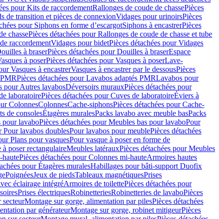
ées pour Kits de raccordement
Rallonges de coude de chasse
Pièces
s de transition et pièces de connexion
Vidages pour urinoirs
Pièces
achées pour Siphons en forme d’escargot
Siphons à encastrer
Pièces
de chasse
Pièces détachées pour Rallonges de coude de chasse et tube
 de raccordement
Vidages pour bidet
Pièces détachées pour Vidages
ouilles à braser
Pièces détachées pour Douilles à braser
Espace
asques à poser
Pièces détachées pour Vasques à poser
Lave-
our Vasques à encastrer
Vasques à encastrer par le dessous
Pièces
s PMR
Pièces détachées pour Lavabos adaptés PMR
Lavabos pour
s pour Autres lavabos
Déversoirs muraux
Pièces détachées pour
e laboratoire
Pièces détachées pour Cuves de laboratoire
Éviers à
our Colonnes
Colonnes
Cache-siphons
Pièces détachées pour Cache-
ts de consoles
Étagères murales
Packs lavabo avec meuble bas
Packs
 pour lavabo
Pièces détachées pour Meubles bas pour lavabo
Pour
r Pour lavabos doubles
Pour lavabos pour meuble
Pièces détachées
our Plans pour vasques
Pour vasque à poser en forme de
 à poser rectangulaire
Meubles latéraux
Pièces détachées pour Meubles
-haute
Pièces détachées pour Colonnes mi-haute
Armoires hautes
tachées pour Étagères murales
Habillages pour bâti-support Duofix
ge
Poignées
Jeux de pieds
Tableaux magnétiques
Prises
vec éclairage intégré
Armoires de toilette
Pièces détachées pour
soires
Prises électriques
Robinetteries
Robinetteries de lavabo
Pièces
 secteur
Montage sur gorge, alimentation par piles
Pièces détachées
entation par générateur
Montage sur gorge, robinet mitigeur
Pièces
n sur secteur
Montage mural, alimentation par piles
Pièces détachées