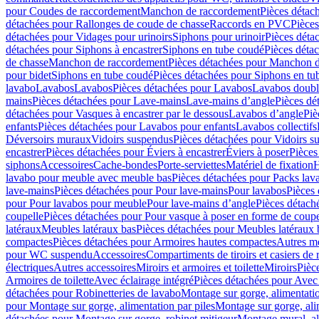
pour Coudes de raccordement
Manchon de raccordement
Pièces détac
détachées pour Rallonges de coude de chasse
Raccords en PVC
Pièce
détachées pour Vidages pour urinoirs
Siphons pour urinoir
Pièces déta
détachées pour Siphons à encastrer
Siphons en tube coudé
Pièces déta
de chasse
Manchon de raccordement
Pièces détachées pour Manchon 
pour bidet
Siphons en tube coudé
Pièces détachées pour Siphons en tu
lavabo
Lavabos
Lavabos
Pièces détachées pour Lavabos
Lavabos doubl
mains
Pièces détachées pour Lave-mains
Lave-mains d’angle
Pièces dé
détachées pour Vasques à encastrer par le dessous
Lavabos d’angle
Piè
enfants
Pièces détachées pour Lavabos pour enfants
Lavabos collectifs
Déversoirs muraux
Vidoirs suspendus
Pièces détachées pour Vidoirs s
encastrer
Pièces détachées pour Éviers à encastrer
Éviers à poser
Pièces
siphons
Accessoires
Cache-bondes
Porte-serviettes
Matériel de fixation
H
lavabo pour meuble avec meuble bas
Pièces détachées pour Packs la
lave-mains
Pièces détachées pour Pour lave-mains
Pour lavabos
Pièces
pour Pour lavabos pour meuble
Pour lave-mains d’angle
Pièces détach
coupelle
Pièces détachées pour Pour vasque à poser en forme de coupe
latéraux
Meubles latéraux bas
Pièces détachées pour Meubles latéraux 
compactes
Pièces détachées pour Armoires hautes compactes
Autres m
pour WC suspendu
Accessoires
Compartiments de tiroirs et casiers de
électriques
Autres accessoires
Miroirs et armoires et toilette
Miroirs
Pièc
Armoires de toilette
Avec éclairage intégré
Pièces détachées pour Avec 
détachées pour Robinetteries de lavabo
Montage sur gorge, alimentatio
pour Montage sur gorge, alimentation par piles
Montage sur gorge, ali
détachées pour Montage sur gorge, robinet mitigeur
Montage mural, al