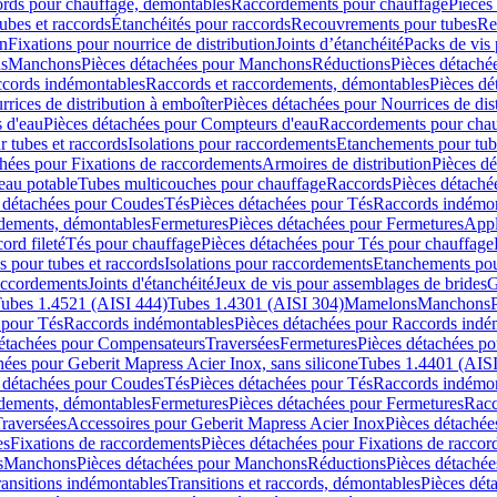
cords pour chauffage, démontables
Raccordements pour chauffage
Pièces
ubes et raccords
Étanchéités pour raccords
Recouvrements pour tubes
Re
on
Fixations pour nourrice de distribution
Joints d’étanchéité
Packs de vis
ds
Manchons
Pièces détachées pour Manchons
Réductions
Pièces détaché
ccords indémontables
Raccords et raccordements, démontables
Pièces dé
rrices de distribution à emboîter
Pièces détachées pour Nourrices de dis
 d'eau
Pièces détachées pour Compteurs d'eau
Raccordements pour chau
r tubes et raccords
Isolations pour raccordements
Etanchements pour tube
chées pour Fixations de raccordements
Armoires de distribution
Pièces dé
eau potable
Tubes multicouches pour chauffage
Raccords
Pièces détaché
 détachées pour Coudes
Tés
Pièces détachées pour Tés
Raccords indémon
rdements, démontables
Fermetures
Pièces détachées pour Fermetures
Appl
ord fileté
Tés pour chauffage
Pièces détachées pour Tés pour chauffage
ns pour tubes et raccords
Isolations pour raccordements
Etanchements pour
raccordements
Joints d'étanchéité
Jeux de vis pour assemblages de brides
G
ubes 1.4521 (AISI 444)
Tubes 1.4301 (AISI 304)
Mamelons
Manchons
 pour Tés
Raccords indémontables
Pièces détachées pour Raccords indé
détachées pour Compensateurs
Traversées
Fermetures
Pièces détachées po
hées pour Geberit Mapress Acier Inox, sans silicone
Tubes 1.4401 (AISI
 détachées pour Coudes
Tés
Pièces détachées pour Tés
Raccords indémon
rdements, démontables
Fermetures
Pièces détachées pour Fermetures
Racc
raversées
Accessoires pour Geberit Mapress Acier Inox
Pièces détachée
es
Fixations de raccordements
Pièces détachées pour Fixations de racco
s
Manchons
Pièces détachées pour Manchons
Réductions
Pièces détachée
ransitions indémontables
Transitions et raccords, démontables
Pièces dét