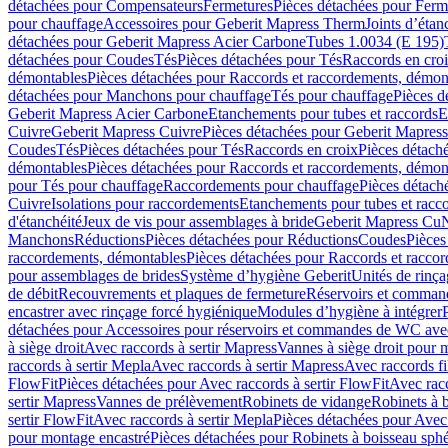
détachées pour Compensateurs
Fermetures
Pièces détachées pour Ferm
pour chauffage
Accessoires pour Geberit Mapress Therm
Joints d’étan
détachées pour Geberit Mapress Acier Carbone
Tubes 1.0034 (E 195)
détachées pour Coudes
Tés
Pièces détachées pour Tés
Raccords en cro
démontables
Pièces détachées pour Raccords et raccordements, démon
détachées pour Manchons pour chauffage
Tés pour chauffage
Pièces d
Geberit Mapress Acier Carbone
Etanchements pour tubes et raccords
E
Cuivre
Geberit Mapress Cuivre
Pièces détachées pour Geberit Mapres
Coudes
Tés
Pièces détachées pour Tés
Raccords en croix
Pièces détach
démontables
Pièces détachées pour Raccords et raccordements, démon
pour Tés pour chauffage
Raccordements pour chauffage
Pièces détach
Cuivre
Isolations pour raccordements
Etanchements pour tubes et racc
d'étanchéité
Jeux de vis pour assemblages à bride
Geberit Mapress Cu
Manchons
Réductions
Pièces détachées pour Réductions
Coudes
Pièces
raccordements, démontables
Pièces détachées pour Raccords et racco
pour assemblages de brides
Système d’hygiène Geberit
Unités de rinç
de débit
Recouvrements et plaques de fermeture
Réservoirs et comman
encastrer avec rinçage forcé hygiénique
Modules d’hygiène à intégrer
détachées pour Accessoires pour réservoirs et commandes de WC avec
à siège droit
Avec raccords à sertir Mapress
Vannes à siège droit pour 
raccords à sertir Mepla
Avec raccords à sertir Mapress
Avec raccords fi
FlowFit
Pièces détachées pour Avec raccords à sertir FlowFit
Avec racc
sertir Mapress
Vannes de prélèvement
Robinets de vidange
Robinets à 
sertir FlowFit
Avec raccords à sertir Mepla
Pièces détachées pour Avec 
pour montage encastré
Pièces détachées pour Robinets à boisseau sph