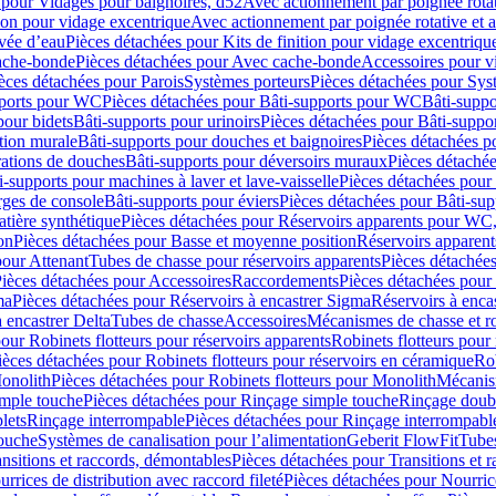
 pour Vidages pour baignoires, d52
Avec actionnement par poignée rota
tion pour vidage excentrique
Avec actionnement par poignée rotative et a
ivée d’eau
Pièces détachées pour Kits de finition pour vidage excentrique
ache-bonde
Pièces détachées pour Avec cache-bonde
Accessoires pour v
èces détachées pour Parois
Systèmes porteurs
Pièces détachées pour Sys
pports pour WC
Pièces détachées pour Bâti-supports pour WC
Bâti-suppo
pour bidets
Bâti-supports pour urinoirs
Pièces détachées pour Bâti-suppor
tion murale
Bâti-supports pour douches et baignoires
Pièces détachées p
rations de douches
Bâti-supports pour déversoirs muraux
Pièces détaché
i-supports pour machines à laver et lave-vaisselle
Pièces détachées pour 
rges de console
Bâti-supports pour éviers
Pièces détachées pour Bâti-sup
tière synthétique
Pièces détachées pour Réservoirs apparents pour WC,
on
Pièces détachées pour Basse et moyenne position
Réservoirs apparent
pour Attenant
Tubes de chasse pour réservoirs apparents
Pièces détachées
ièces détachées pour Accessoires
Raccordements
Pièces détachées pou
ma
Pièces détachées pour Réservoirs à encastrer Sigma
Réservoirs à enc
 encastrer Delta
Tubes de chasse
Accessoires
Mécanismes de chasse et rob
our Robinets flotteurs pour réservoirs apparents
Robinets flotteurs pour 
ièces détachées pour Robinets flotteurs pour réservoirs en céramique
Rob
Monolith
Pièces détachées pour Robinets flotteurs pour Monolith
Mécanis
imple touche
Pièces détachées pour Rinçage simple touche
Rinçage doub
lets
Rinçage interrompable
Pièces détachées pour Rinçage interrompabl
touche
Systèmes de canalisation pour l’alimentation
Geberit FlowFit
Tube
nsitions et raccords, démontables
Pièces détachées pour Transitions et 
rrices de distribution avec raccord fileté
Pièces détachées pour Nourrice