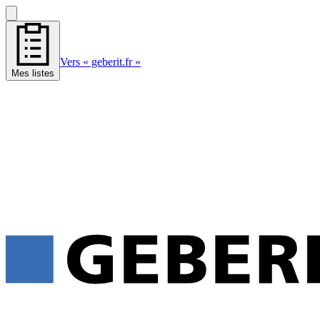
Vers « geberit.fr »
Mes listes