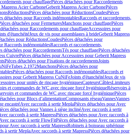
cordements pour chauffage
Pièces détachées pour Raccordements
t Mapress Acier Carbone
Geberit Mapress Acier Carbone
Pièces
hons
Réductions
Pièces détachées pour Réductions
Coudes
Pièces
es détachées pour Raccords indémontables
Raccords et raccordements,
Pièces détachées pour Fermetures
Manchons pour chauffage
Pièces
 détachées pour Raccordements pour chauffage
Accessoires pour
ints d'étanchéité
Jeux de vis pour assemblages à bride
Geberit Mapress
étachées pour Réductions
Coudes
Pièces détachées pour
ur Raccords indémontables
Raccords et raccordements,
es détachées pour Raccordements
Tés pour chauffage
Pièces détachées
ess Cuivre
Pièces détachées pour Accessoires pour Geberit Mapress
nts
Pièces détachées pour Fixations de raccordements
Joints
CuNiFe
Tubes 2.1972
Manchons
Pièces détachées pour
tables
Pièces détachées pour Raccords indémontables
Raccords et
soires pour Geberit Mapress CuNiFe
Joints d'étanchéité
Jeux de vis
essoires pour unités de rinçage hygiéniques
Capteurs
Câbles
Limiteurs
voirs et commandes de WC avec rinçage forcé hygiénique
Réservoirs à
éservoirs et commandes de WC avec rinçage forcé hygiénique
Pièces
étachées pour Blocs d’alimentation
Composants réseau
Vannes
Vannes
ge encastré
Avec raccords à sertir Mepla
Pièces détachées pour Avec
ièces détachées pour Vannes à siège incliné
Avec raccords à sertir
Avec raccords à sertir Mapress
Pièces détachées pour Avec raccords à
Avec raccords à sertir FlowFit
Pièces détachées pour Avec raccords à
 pour Avec raccords à sertir Mapress
Robinets à boisseau sphérique
s à sertir Mepla
Avec raccords à sertir Mapress
Pièces détachées pour