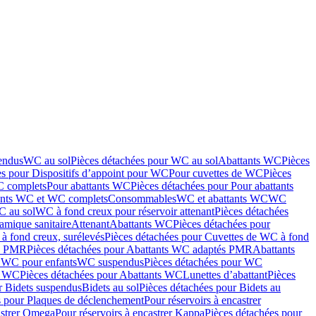
endus
WC au sol
Pièces détachées pour WC au sol
Abattants WC
Pièces
es pour Dispositifs d’appoint pour WC
Pour cuvettes de WC
Pièces
C complets
Pour abattants WC
Pièces détachées pour Pour abattants
ants WC et WC complets
Consommables
WC et abattants WC
WC
C au sol
WC à fond creux pour réservoir attenant
Pièces détachées
amique sanitaire
Attenant
Abattants WC
Pièces détachées pour
à fond creux, surélevés
Pièces détachées pour Cuvettes de WC à fond
és PMR
Pièces détachées pour Abattants WC adaptés PMR
Abattants
r WC pour enfants
WC suspendus
Pièces détachées pour WC
s WC
Pièces détachées pour Abattants WC
Lunettes d’abattant
Pièces
r Bidets suspendus
Bidets au sol
Pièces détachées pour Bidets au
s pour Plaques de déclenchement
Pour réservoirs à encastrer
astrer Omega
Pour réservoirs à encastrer Kappa
Pièces détachées pour