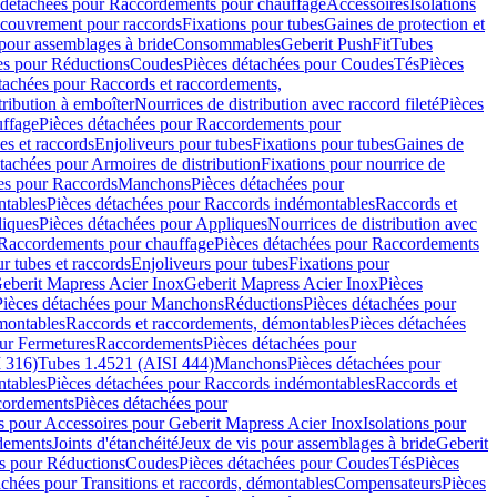
 détachées pour Raccordements pour chauffage
Accessoires
Isolations
couvrement pour raccords
Fixations pour tubes
Gaines de protection et
 pour assemblages à bride
Consommables
Geberit PushFit
Tubes
es pour Réductions
Coudes
Pièces détachées pour Coudes
Tés
Pièces
tachées pour Raccords et raccordements,
tribution à emboîter
Nourrices de distribution avec raccord fileté
Pièces
ffage
Pièces détachées pour Raccordements pour
s et raccords
Enjoliveurs pour tubes
Fixations pour tubes
Gaines de
tachées pour Armoires de distribution
Fixations pour nourrice de
es pour Raccords
Manchons
Pièces détachées pour
tables
Pièces détachées pour Raccords indémontables
Raccords et
iques
Pièces détachées pour Appliques
Nourrices de distribution avec
Raccordements pour chauffage
Pièces détachées pour Raccordements
 tubes et raccords
Enjoliveurs pour tubes
Fixations pour
eberit Mapress Acier Inox
Geberit Mapress Acier Inox
Pièces
Pièces détachées pour Manchons
Réductions
Pièces détachées pour
montables
Raccords et raccordements, démontables
Pièces détachées
ur Fermetures
Raccordements
Pièces détachées pour
 316)
Tubes 1.4521 (AISI 444)
Manchons
Pièces détachées pour
tables
Pièces détachées pour Raccords indémontables
Raccords et
ordements
Pièces détachées pour
s pour Accessoires pour Geberit Mapress Acier Inox
Isolations pour
rdements
Joints d'étanchéité
Jeux de vis pour assemblages à bride
Geberit
s pour Réductions
Coudes
Pièces détachées pour Coudes
Tés
Pièces
achées pour Transitions et raccords, démontables
Compensateurs
Pièces