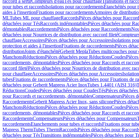
raccord à sertir
Compteurs d'eau
Tés pour chauffage
Transitions et rac
pour tubes et raccords
Isolations pour raccordements
Étanchéités pour t
aides à l'insertion
Fixations pour raccordements
Armoires de distributi
ML
Tubes ML pour chauffage
Raccords
Pièces détachées pour Raccor
détachées pour Tés
Raccords indémontables
Pièces détachées pour Ra
démontables
Raccordements
Pièces détachées pour Raccordements
Nou
détachées pour Nourrices de distribution avec raccord fileté
Compteurs
chauffage
Accessoires
Pièces détachées pour Accessoires
Isolations pou
protection et aides à l'insertion
Fixations de raccordements
Pièces déta
distribution
Joints d'étanchéité
Geberit Mepla
Tubes multicouches pour 
Manchons
Réductions
Pièces détachées pour Réductions
Coudes
Pièces
raccordements, démontables
Pièces détachées pour Raccords et racco
raccord fileté
Pièces détachées pour Nourrices de distribution avec racc
pour chauffage
Accessoires
Pièces détachées pour Accessoires
Isolatio
tubes
Fixations de raccordements
Pièces détachées pour Fixations de 
détachées pour Geberit Mapress Acier Inox
Tubes 1.4401 (AISI 316)
T
Réductions
Coudes
Pièces détachées pour Coudes
Tés
Pièces détachées
pour Raccords et raccordements, démontables
Compensateurs
Pièces 
Raccordements
Geberit Mapress Acier Inox, sans silicone
Pièces détac
Manchons
Réductions
Pièces détachées pour Réductions
Coudes
Pièces
raccordements, démontables
Pièces détachées pour Raccords et racco
Raccordements
Compensateurs
Pièces détachées pour Compensateurs
T
raccordements
Etanchements pour tubes et raccords
Fixations pour tub
Mapress Therm
Tubes Therm
Raccords
Pièces détachées pour Raccord
détachées pour Tés
Transitions indémontables
Pièces détachées pour T