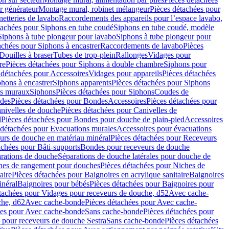
r générateur
Montage mural, robinet mélangeur
Pièces détachées pour
netteries de lavabo
Raccordements des appareils pour l’espace lavabo,
tachées pour Siphons en tube coudé
Siphons en tube coudé, modèle
Siphons à tube plongeur pour lavabo
Siphons à tube plongeur pour
achées pour Siphons à encastrer
Raccordements de lavabo
Pièces
Douilles à braser
Tubes de trop-plein
Rallonges
Vidages pour
re
Pièces détachées pour Siphons à double chambre
Siphons pour
 détachées pour Accessoires
Vidages pour appareils
Pièces détachées
hons à encastrer
Siphons apparents
Pièces détachées pour Siphons
rs muraux
Siphons
Pièces détachées pour Siphons
Coudes de
des
Pièces détachées pour Bondes
Accessoires
Pièces détachées pour
nivelles de douche
Pièces détachées pour Canivelles de
d
Pièces détachées pour Bondes pour douche de plain-pied
Accessoires
 détachées pour Evacuations murales
Accessoires pour évacuations
urs de douche en matériau minéral
Pièces détachées pour Receveurs
achées pour Bâti-supports
Bondes pour receveurs de douche
arations de douche
Séparations de douche latérales pour douche de
hes de rangement pour douches
Pièces détachées pour Niches de
aire
Pièces détachées pour Baignoires en acrylique sanitaire
Baignoires
inéral
Baignoires pour bébés
Pièces détachées pour Baignoires pour
tachées pour Vidages pour receveurs de douche, d52
Avec cache-
che, d62
Avec cache-bonde
Pièces détachées pour Avec cache-
ées pour Avec cache-bonde
Sans cache-bonde
Pièces détachées pour
 pour receveurs de douche Sestra
Sans cache-bonde
Pièces détachées