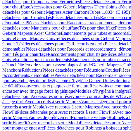
détachées pour Compensateurs
Fermetures
Pièces détachées pour Ferm
pour chauffage
Accessoires pour Geberit Mapress Therm
Joints d’étan
détachées pour Geberit Mapress Acier Carbone
Tubes 1.0034 (E 195)
détachées pour Coudes
Tés
Pièces détachées pour Tés
Raccords en cro
démontables
Pièces détachées pour Raccords et raccordements, démon
détachées pour Manchons pour chauffage
Tés pour chauffage
Pièces d
Geberit Mapress Acier Carbone
Etanchements pour tubes et raccords
E
Cuivre
Geberit Mapress Cuivre
Pièces détachées pour Geberit Mapres
Coudes
Tés
Pièces détachées pour Tés
Raccords en croix
Pièces détach
démontables
Pièces détachées pour Raccords et raccordements, démon
pour Tés pour chauffage
Raccordements pour chauffage
Pièces détach
Cuivre
Isolations pour raccordements
Etanchements pour tubes et racc
d'étanchéité
Jeux de vis pour assemblages à bride
Geberit Mapress Cu
Manchons
Réductions
Pièces détachées pour Réductions
Coudes
Pièces
raccordements, démontables
Pièces détachées pour Raccords et racco
pour assemblages de brides
Système d’hygiène Geberit
Unités de rinç
de débit
Recouvrements et plaques de fermeture
Réservoirs et comman
encastrer avec rinçage forcé hygiénique
Modules d’hygiène à intégrer
détachées pour Accessoires pour réservoirs et commandes de WC avec
à siège droit
Avec raccords à sertir Mapress
Vannes à siège droit pour 
raccords à sertir Mepla
Avec raccords à sertir Mapress
Avec raccords fi
FlowFit
Pièces détachées pour Avec raccords à sertir FlowFit
Avec racc
sertir Mapress
Vannes de prélèvement
Robinets de vidange
Robinets à 
sertir FlowFit
Avec raccords à sertir Mepla
Pièces détachées pour Avec 
pour montage encastré
Pièces détachées pour Robinets à boisseau sph