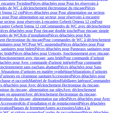
à encastrer Twinline
Pièces détachées pour Pour les réservoirs à
es de WC à déclenchement électronique du rinçage
Pièces
rit Sigma 12 cm
Pièces détachées pour Pour alimentation sur secteur,
 pour Pour alimentation sur secteur, pour réservoirs à encastrer
ur secteur, pour réservoirs à encastrer Geberit Omega 12 cm
Pour
encastrer Geberit Sigma 12 cm
Commandes de WC avec déclenchement
ièces détachées pour Pour rinçage double touche
Pour rinçage simple
mandes de WC
Kits d’installation
Pièces détachées pour Kits
nt électronique du rinçage
Pour commandes de WC à déclenchement
anitaires pour WC
Pour WC suspendus
Pièces détachées pour Pour
sanitaires pour bidets
Pièces détachées pour Panneaux sanitaires pour
ec bride
Pièces détachées pour Urinoirs, fonctionnement avec rinçage,
 fonctionnement avec rinçage, sans bride
Pour commande d’urinoir
étachées pour Avec commande d'urinoir intégrée
Pour commande
fonctionnement sans eau
Sans abattant
Pièces détachées pour Sans
 Séparations d’urinoirs en matière synthétique
Séparations d’urinoirs
d’urinoirs en céramique sanitaire
Accessoires
Pièces détachées pour
chasse et raccords
Matériel de fixation
Habillages latéraux
Commandes
es détachées pour Avec déclenchement électronique du rinçage,
ique du rinçage, alimentation par piles
Avec déclenchement
age en apparent
Avec déclenchement électronique du rinçage,
onique du rinçage, alimentation par piles
Pièces détachées pour Avec
 Accessoires
Kits d’installation et de remplacement
Pièces détachées
novation
Plaques de fermeture
Autres accessoires
Aides à la
ur WC et vidoirs suspendus
Coudes de raccordement
Pièces détachées