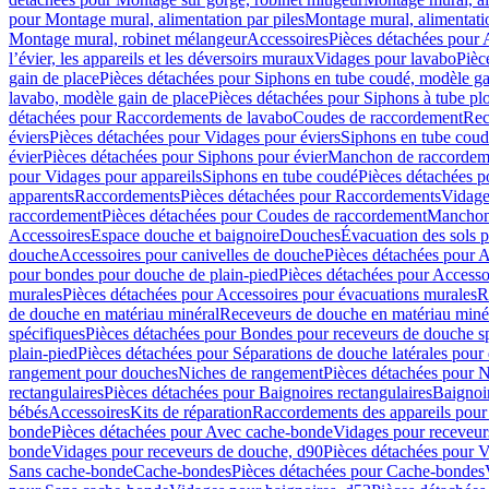
pour Montage mural, alimentation par piles
Montage mural, alimentati
Montage mural, robinet mélangeur
Accessoires
Pièces détachées pour 
l’évier, les appareils et les déversoirs muraux
Vidages pour lavabo
Pièc
gain de place
Pièces détachées pour Siphons en tube coudé, modèle ga
lavabo, modèle gain de place
Pièces détachées pour Siphons à tube pl
détachées pour Raccordements de lavabo
Coudes de raccordement
Rec
éviers
Pièces détachées pour Vidages pour éviers
Siphons en tube cou
évier
Pièces détachées pour Siphons pour évier
Manchon de raccordem
pour Vidages pour appareils
Siphons en tube coudé
Pièces détachées p
apparents
Raccordements
Pièces détachées pour Raccordements
Vidage
raccordement
Pièces détachées pour Coudes de raccordement
Manchon
Accessoires
Espace douche et baignoire
Douches
Évacuation des sols 
douche
Accessoires pour canivelles de douche
Pièces détachées pour A
pour bondes pour douche de plain-pied
Pièces détachées pour Accesso
murales
Pièces détachées pour Accessoires pour évacuations murales
R
de douche en matériau minéral
Receveurs de douche en matériau miné
spécifiques
Pièces détachées pour Bondes pour receveurs de douche s
plain-pied
Pièces détachées pour Séparations de douche latérales pour
rangement pour douches
Niches de rangement
Pièces détachées pour 
rectangulaires
Pièces détachées pour Baignoires rectangulaires
Baignoi
bébés
Accessoires
Kits de réparation
Raccordements des appareils pour 
bonde
Pièces détachées pour Avec cache-bonde
Vidages pour receveur
bonde
Vidages pour receveurs de douche, d90
Pièces détachées pour 
Sans cache-bonde
Cache-bondes
Pièces détachées pour Cache-bondes