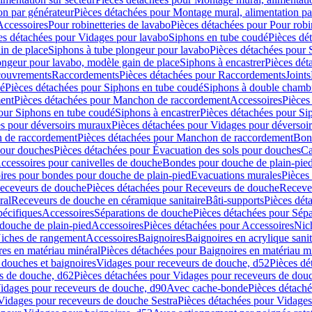
on par générateur
Pièces détachées pour Montage mural, alimentation pa
Accessoires
Pour robinetteries de lavabo
Pièces détachées pour Pour robi
es détachées pour Vidages pour lavabo
Siphons en tube coudé
Pièces dé
in de place
Siphons à tube plongeur pour lavabo
Pièces détachées pour 
ongeur pour lavabo, modèle gain de place
Siphons à encastrer
Pièces dét
ouvrements
Raccordements
Pièces détachées pour Raccordements
Joints
dé
Pièces détachées pour Siphons en tube coudé
Siphons à double chamb
ent
Pièces détachées pour Manchon de raccordement
Accessoires
Pièces
our Siphons en tube coudé
Siphons à encastrer
Pièces détachées pour Sip
s pour déversoirs muraux
Pièces détachées pour Vidages pour déversoi
 de raccordement
Pièces détachées pour Manchon de raccordement
Bon
pour douches
Pièces détachées pour Évacuation des sols pour douches
Ca
ccessoires pour canivelles de douche
Bondes pour douche de plain-pie
ires pour bondes pour douche de plain-pied
Evacuations murales
Pièces
eceveurs de douche
Pièces détachées pour Receveurs de douche
Receve
ral
Receveurs de douche en céramique sanitaire
Bâti-supports
Pièces dét
pécifiques
Accessoires
Séparations de douche
Pièces détachées pour Sép
 douche de plain-pied
Accessoires
Pièces détachées pour Accessoires
Nic
Niches de rangement
Accessoires
Baignoires
Baignoires en acrylique sanit
res en matériau minéral
Pièces détachées pour Baignoires en matériau m
douches et baignoires
Vidages pour receveurs de douche, d52
Pièces dé
s de douche, d62
Pièces détachées pour Vidages pour receveurs de dou
Vidages pour receveurs de douche, d90
Avec cache-bonde
Pièces détach
Vidages pour receveurs de douche Sestra
Pièces détachées pour Vidages