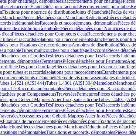
cords pour chauffage, démontables
Raccordements pour chauffage
Pièces
ubes et raccords
Étanchéités pour raccords
Recouvrements pour tubes
Re
on
Fixations pour nourrice de distribution
Joints d’étanchéité
Packs de vis
ds
Manchons
Pièces détachées pour Manchons
Réductions
Pièces détaché
ccords indémontables
Raccords et raccordements, démontables
Pièces dé
rrices de distribution à emboîter
Pièces détachées pour Nourrices de dis
 d'eau
Pièces détachées pour Compteurs d'eau
Raccordements pour chau
r tubes et raccords
Isolations pour raccordements
Etanchements pour tube
chées pour Fixations de raccordements
Armoires de distribution
Pièces dé
eau potable
Tubes multicouches pour chauffage
Raccords
Pièces détaché
 détachées pour Coudes
Tés
Pièces détachées pour Tés
Raccords indémon
rdements, démontables
Fermetures
Pièces détachées pour Fermetures
Appl
ord fileté
Tés pour chauffage
Pièces détachées pour Tés pour chauffage
ns pour tubes et raccords
Isolations pour raccordements
Etanchements pour
raccordements
Joints d'étanchéité
Jeux de vis pour assemblages de brides
G
ubes 1.4521 (AISI 444)
Tubes 1.4301 (AISI 304)
Mamelons
Manchons
 pour Tés
Raccords indémontables
Pièces détachées pour Raccords indé
détachées pour Compensateurs
Traversées
Fermetures
Pièces détachées po
hées pour Geberit Mapress Acier Inox, sans silicone
Tubes 1.4401 (AISI
 détachées pour Coudes
Tés
Pièces détachées pour Tés
Raccords indémon
rdements, démontables
Fermetures
Pièces détachées pour Fermetures
Racc
raversées
Accessoires pour Geberit Mapress Acier Inox
Pièces détachée
es
Fixations de raccordements
Pièces détachées pour Fixations de racco
s
Manchons
Pièces détachées pour Manchons
Réductions
Pièces détachée
ransitions indémontables
Transitions et raccords, démontables
Pièces dét