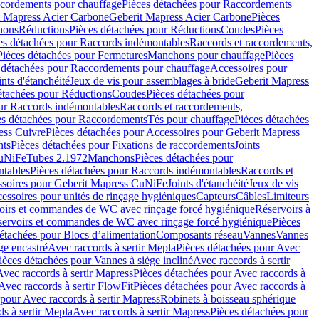
cordements pour chauffage
Pièces détachées pour Raccordements
t Mapress Acier Carbone
Geberit Mapress Acier Carbone
Pièces
hons
Réductions
Pièces détachées pour Réductions
Coudes
Pièces
es détachées pour Raccords indémontables
Raccords et raccordements,
Pièces détachées pour Fermetures
Manchons pour chauffage
Pièces
 détachées pour Raccordements pour chauffage
Accessoires pour
ints d'étanchéité
Jeux de vis pour assemblages à bride
Geberit Mapress
étachées pour Réductions
Coudes
Pièces détachées pour
ur Raccords indémontables
Raccords et raccordements,
es détachées pour Raccordements
Tés pour chauffage
Pièces détachées
ess Cuivre
Pièces détachées pour Accessoires pour Geberit Mapress
nts
Pièces détachées pour Fixations de raccordements
Joints
CuNiFe
Tubes 2.1972
Manchons
Pièces détachées pour
tables
Pièces détachées pour Raccords indémontables
Raccords et
soires pour Geberit Mapress CuNiFe
Joints d'étanchéité
Jeux de vis
essoires pour unités de rinçage hygiéniques
Capteurs
Câbles
Limiteurs
voirs et commandes de WC avec rinçage forcé hygiénique
Réservoirs à
éservoirs et commandes de WC avec rinçage forcé hygiénique
Pièces
étachées pour Blocs d’alimentation
Composants réseau
Vannes
Vannes
ge encastré
Avec raccords à sertir Mepla
Pièces détachées pour Avec
ièces détachées pour Vannes à siège incliné
Avec raccords à sertir
Avec raccords à sertir Mapress
Pièces détachées pour Avec raccords à
Avec raccords à sertir FlowFit
Pièces détachées pour Avec raccords à
 pour Avec raccords à sertir Mapress
Robinets à boisseau sphérique
s à sertir Mepla
Avec raccords à sertir Mapress
Pièces détachées pour