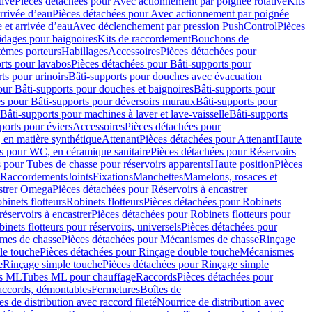
tive
Pièces détachées pour Avec actionnement par poignée rotative
Kits
rrivée d’eau
Pièces détachées pour Avec actionnement par poignée
 et arrivée d’eau
Avec déclenchement par pression PushControl
Pièces
idages pour baignoires
Kits de raccordement
Bouchons de
tèmes porteurs
Habillages
Accessoires
Pièces détachées pour
rts pour lavabos
Pièces détachées pour Bâti-supports pour
ts pour urinoirs
Bâti-supports pour douches avec évacuation
our Bâti-supports pour douches et baignoires
Bâti-supports pour
es pour Bâti-supports pour déversoirs muraux
Bâti-supports pour
Bâti-supports pour machines à laver et lave-vaisselle
Bâti-supports
ports pour éviers
Accessoires
Pièces détachées pour
 en matière synthétique
Attenant
Pièces détachées pour Attenant
Haute
s pour WC, en céramique sanitaire
Pièces détachées pour Réservoirs
 pour Tubes de chasse pour réservoirs apparents
Haute position
Pièces
r Raccordements
Joints
Fixations
Manchettes
Mamelons, rosaces et
astrer Omega
Pièces détachées pour Réservoirs à encastrer
inets flotteurs
Robinets flotteurs
Pièces détachées pour Robinets
réservoirs à encastrer
Pièces détachées pour Robinets flotteurs pour
inets flotteurs pour réservoirs, universels
Pièces détachées pour
mes de chasse
Pièces détachées pour Mécanismes de chasse
Rinçage
le touche
Pièces détachées pour Rinçage double touche
Mécanismes
e
Rinçage simple touche
Pièces détachées pour Rinçage simple
s ML
Tubes ML pour chauffage
Raccords
Pièces détachées pour
raccords, démontables
Fermetures
Boîtes de
s de distribution avec raccord fileté
Nourrice de distribution avec