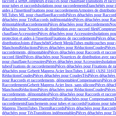
raccord à sertir
Compteurs d'eau
Tés pour chauffage
Transitions et rac
pour tubes et raccords
Isolations pour raccordements
Étanchéités pour t
aides à l'insertion
Fixations pour raccordements
Armoires de distributi
ML
Tubes ML pour chauffage
Raccords
Pièces détachées pour Raccor
détachées pour Tés
Raccords indémontables
Pièces détachées pour Ra
démontables
Raccordements
Pièces détachées pour Raccordements
Nou
détachées pour Nourrices de distribution avec raccord fileté
Compteurs
chauffage
Accessoires
Pièces détachées pour Accessoires
Isolations pou
protection et aides à l'insertion
Fixations de raccordements
Pièces déta
distribution
Joints d'étanchéité
Geberit Mepla
Tubes multicouches pour 
Manchons
Réductions
Pièces détachées pour Réductions
Coudes
Pièces
raccordements, démontables
Pièces détachées pour Raccords et racco
raccord fileté
Pièces détachées pour Nourrices de distribution avec racc
pour chauffage
Accessoires
Pièces détachées pour Accessoires
Isolatio
tubes
Fixations de raccordements
Pièces détachées pour Fixations de 
détachées pour Geberit Mapress Acier Inox
Tubes 1.4401 (AISI 316)
T
Réductions
Coudes
Pièces détachées pour Coudes
Tés
Pièces détachées
pour Raccords et raccordements, démontables
Compensateurs
Pièces 
Raccordements
Geberit Mapress Acier Inox, sans silicone
Pièces détac
Manchons
Réductions
Pièces détachées pour Réductions
Coudes
Pièces
raccordements, démontables
Pièces détachées pour Raccords et racco
Raccordements
Compensateurs
Pièces détachées pour Compensateurs
T
raccordements
Etanchements pour tubes et raccords
Fixations pour tub
Mapress Therm
Tubes Therm
Raccords
Pièces détachées pour Raccord
détachées pour Tés
Transitions indémontables
Pièces détachées pour T