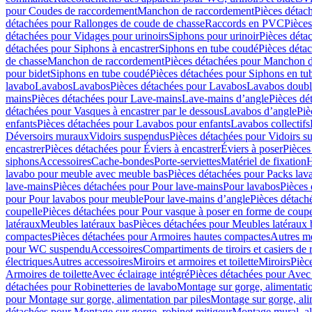
pour Coudes de raccordement
Manchon de raccordement
Pièces détac
détachées pour Rallonges de coude de chasse
Raccords en PVC
Pièce
détachées pour Vidages pour urinoirs
Siphons pour urinoir
Pièces déta
détachées pour Siphons à encastrer
Siphons en tube coudé
Pièces déta
de chasse
Manchon de raccordement
Pièces détachées pour Manchon 
pour bidet
Siphons en tube coudé
Pièces détachées pour Siphons en tu
lavabo
Lavabos
Lavabos
Pièces détachées pour Lavabos
Lavabos doubl
mains
Pièces détachées pour Lave-mains
Lave-mains d’angle
Pièces dé
détachées pour Vasques à encastrer par le dessous
Lavabos d’angle
Piè
enfants
Pièces détachées pour Lavabos pour enfants
Lavabos collectifs
Déversoirs muraux
Vidoirs suspendus
Pièces détachées pour Vidoirs s
encastrer
Pièces détachées pour Éviers à encastrer
Éviers à poser
Pièces
siphons
Accessoires
Cache-bondes
Porte-serviettes
Matériel de fixation
H
lavabo pour meuble avec meuble bas
Pièces détachées pour Packs la
lave-mains
Pièces détachées pour Pour lave-mains
Pour lavabos
Pièces
pour Pour lavabos pour meuble
Pour lave-mains d’angle
Pièces détach
coupelle
Pièces détachées pour Pour vasque à poser en forme de coupe
latéraux
Meubles latéraux bas
Pièces détachées pour Meubles latéraux 
compactes
Pièces détachées pour Armoires hautes compactes
Autres m
pour WC suspendu
Accessoires
Compartiments de tiroirs et casiers de
électriques
Autres accessoires
Miroirs et armoires et toilette
Miroirs
Pièc
Armoires de toilette
Avec éclairage intégré
Pièces détachées pour Avec 
détachées pour Robinetteries de lavabo
Montage sur gorge, alimentatio
pour Montage sur gorge, alimentation par piles
Montage sur gorge, ali
détachées pour Montage sur gorge, robinet mitigeur
Montage mural, al