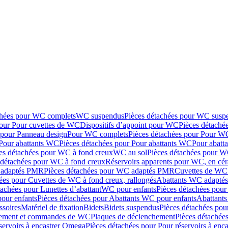
chées pour WC complets
WC suspendus
Pièces détachées pour WC susp
pour Pour cuvettes de WC
Dispositifs d’appoint pour WC
Pièces détaché
 pour Panneau design
Pour WC complets
Pièces détachées pour Pour W
Pour abattants WC
Pièces détachées pour Pour abattants WC
Pour abatt
es détachées pour WC à fond creux
WC au sol
Pièces détachées pour W
 détachées pour WC à fond creux
Réservoirs apparents pour WC, en cér
adaptés PMR
Pièces détachées pour WC adaptés PMR
Cuvettes de WC 
ées pour Cuvettes de WC à fond creux, rallongés
Abattants WC adapt
tachées pour Lunettes d’abattant
WC pour enfants
Pièces détachées pou
our enfants
Pièces détachées pour Abattants WC pour enfants
Abattant
ssoires
Matériel de fixation
Bidets
Bidets suspendus
Pièces détachées pou
hement et commandes de WC
Plaques de déclenchement
Pièces détachée
servoirs à encastrer Omega
Pièces détachées pour Pour réservoirs à enc