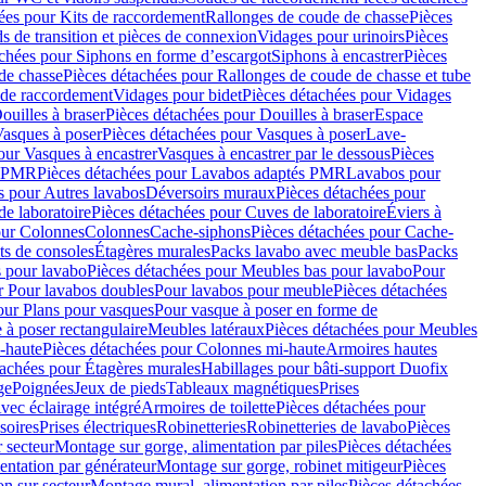
ées pour Kits de raccordement
Rallonges de coude de chasse
Pièces
s de transition et pièces de connexion
Vidages pour urinoirs
Pièces
achées pour Siphons en forme d’escargot
Siphons à encastrer
Pièces
de chasse
Pièces détachées pour Rallonges de coude de chasse et tube
 de raccordement
Vidages pour bidet
Pièces détachées pour Vidages
ouilles à braser
Pièces détachées pour Douilles à braser
Espace
asques à poser
Pièces détachées pour Vasques à poser
Lave-
our Vasques à encastrer
Vasques à encastrer par le dessous
Pièces
s PMR
Pièces détachées pour Lavabos adaptés PMR
Lavabos pour
s pour Autres lavabos
Déversoirs muraux
Pièces détachées pour
e laboratoire
Pièces détachées pour Cuves de laboratoire
Éviers à
our Colonnes
Colonnes
Cache-siphons
Pièces détachées pour Cache-
ts de consoles
Étagères murales
Packs lavabo avec meuble bas
Packs
 pour lavabo
Pièces détachées pour Meubles bas pour lavabo
Pour
r Pour lavabos doubles
Pour lavabos pour meuble
Pièces détachées
our Plans pour vasques
Pour vasque à poser en forme de
 à poser rectangulaire
Meubles latéraux
Pièces détachées pour Meubles
-haute
Pièces détachées pour Colonnes mi-haute
Armoires hautes
tachées pour Étagères murales
Habillages pour bâti-support Duofix
ge
Poignées
Jeux de pieds
Tableaux magnétiques
Prises
vec éclairage intégré
Armoires de toilette
Pièces détachées pour
soires
Prises électriques
Robinetteries
Robinetteries de lavabo
Pièces
 secteur
Montage sur gorge, alimentation par piles
Pièces détachées
entation par générateur
Montage sur gorge, robinet mitigeur
Pièces
n sur secteur
Montage mural, alimentation par piles
Pièces détachées