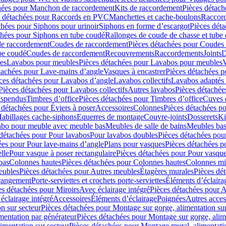
hées pour Manchon de raccordement
Kits de raccordement
Pièces détach
s détachées pour Raccords en PVC
Manchettes et cache-boulons
Raccord
chées pour Siphons pour urinoir
Siphons en forme d’escargot
Pièces dét
chées pour Siphons en tube coudé
Rallonges de coude de chasse et tube 
de raccordement
Coudes de raccordement
Pièces détachées pour Coudes
be coudé
Coudes de raccordement
Recouvrements
Raccordements
Joints
D
es
Lavabos pour meubles
Pièces détachées pour Lavabos pour meubles
V
tachées pour Lave-mains d’angle
Vasques à encastrer
Pièces détachées p
ces détachées pour Lavabos d’angle
Lavabos collectifs
Lavabos adapté
Pièces détachées pour Lavabos collectifs
Autres lavabos
Pièces détachée
uspendus
Timbres dʼoffice
Pièces détachées pour Timbres dʼoffice
Cuves d
 détachées pour Éviers à poser
Accessoires
Colonnes
Pièces détachées p
abillages cache-siphons
Equerres de montage
Couvre-joints
Dosserets
Ki
vabo pour meuble avec meuble bas
Meubles de salle de bains
Meubles bas
 détachées pour Pour lavabos
Pour lavabos doubles
Pièces détachées pou
ées pour Pour lave-mains d’angle
Plans pour vasques
Pièces détachées p
lle
Pour vasque à poser rectangulaire
Pièces détachées pour Pour vasque
bas
Colonnes hautes
Pièces détachées pour Colonnes hautes
Colonnes mi
eubles
Pièces détachées pour Autres meubles
Étagères murales
Pièces dé
 rangement
Porte-serviettes et crochets porte-serviettes
Éléments d’éclaira
es détachées pour Miroirs
Avec éclairage intégré
Pièces détachées pour A
éclairage intégré
Accessoires
Éléments d’éclairage
Poignées
Autres acces
n sur secteur
Pièces détachées pour Montage sur gorge, alimentation sur
mentation par générateur
Pièces détachées pour Montage sur gorge, alim
imentation sur secteur
Pièces détachées pour Montage mural, alimentatio