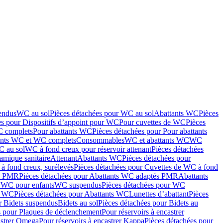
endus
WC au sol
Pièces détachées pour WC au sol
Abattants WC
Pièces
es pour Dispositifs d’appoint pour WC
Pour cuvettes de WC
Pièces
C complets
Pour abattants WC
Pièces détachées pour Pour abattants
ants WC et WC complets
Consommables
WC et abattants WC
WC
C au sol
WC à fond creux pour réservoir attenant
Pièces détachées
amique sanitaire
Attenant
Abattants WC
Pièces détachées pour
à fond creux, surélevés
Pièces détachées pour Cuvettes de WC à fond
és PMR
Pièces détachées pour Abattants WC adaptés PMR
Abattants
r WC pour enfants
WC suspendus
Pièces détachées pour WC
s WC
Pièces détachées pour Abattants WC
Lunettes d’abattant
Pièces
r Bidets suspendus
Bidets au sol
Pièces détachées pour Bidets au
s pour Plaques de déclenchement
Pour réservoirs à encastrer
astrer Omega
Pour réservoirs à encastrer Kappa
Pièces détachées pour