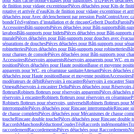
pour Sans cache-bonde
Vidages pour baignoires, d52
Pièces détachées
de finition pour vidage excentrique
Pièces détachées pour Kits de fini
rotative et arrivée d’eau
Kits de finition pour vidage excentrique et arr
détachées pour Avec déclenchement par pression PushControl
Avec c
bonde
Tés
Systèmes d’installation et de rinçage
Geberit Duofix
Parois
Pi
Accessoires
Bâti-supports
Pièces détachées pour Bâti-supports
Bâti-su
lavabos
Bâti-supports pour bidets
Pièces détachées pour Bâti-supports 
murale
Pièces détachées pour Bâti-supports pour douches avec évacua
séparations de douches
Pièces détachées pour Bâti-supports pour sépa
robinetteries
Pièces détachées pour Bâti-supports pour robinetteries
Bât
pour charges de console
Pièces détachées pour Bâti-supports pour cha
Accessoires
Réservoirs apparents
Réservoirs apparents pour WC, en ma
position
Pièces détachées pour Haute position
Basse et moyenne positi
apparents pour WC, en céramique sanitaire
Attenant
Pièces détachées 
détachées pour Haute position
Basse et moyenne position
Accessoires
P
modérateurs de débit
Réservoirs à encastrer
Réservoirs à encastrer Sig
Omega
Réservoirs à encastrer Delta
Pièces détachées pour Réservoirs à
flotteurs
Robinets flotteurs pour réservoirs apparents
Pièces détachées p
réservoirs à encastrer
Robinets flotteurs pour réservoirs en céramique
P
Robinets flotteurs pour réservoirs, universels
Robinets flotteurs pour 
interrompable
Pièces détachées pour Rinçage interrompable
Rinçage s
de chasse complets
Pièces détachées pour Mécanismes de chasse comp
touche
Rinçage double touche
Pièces détachées pour Rinçage double 
Raccords
Manchons
Réductions
Coudes
Tés
Raccords indémontables
Tra
raccordement
Raccordements
Pièces détachées pour Raccordements
Nou