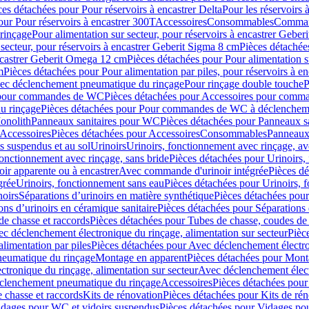
ces détachées pour Pour réservoirs à encastrer Delta
Pour les réservoirs 
our Pour réservoirs à encastrer 300T
Accessoires
Consommables
Command
rinçage
Pour alimentation sur secteur, pour réservoirs à encastrer Gebe
 secteur, pour réservoirs à encastrer Geberit Sigma 8 cm
Pièces détachées
encastrer Geberit Omega 12 cm
Pièces détachées pour Pour alimentation s
m
Pièces détachées pour Pour alimentation par piles, pour réservoirs à 
c déclenchement pneumatique du rinçage
Pour rinçage double touche
P
 pour commandes de WC
Pièces détachées pour Accessoires pour com
u rinçage
Pièces détachées pour Pour commandes de WC à déclencheme
onolith
Panneaux sanitaires pour WC
Pièces détachées pour Panneaux s
Accessoires
Pièces détachées pour Accessoires
Consommables
Panneaux 
s suspendus et au sol
Urinoirs
Urinoirs, fonctionnement avec rinçage, av
fonctionnement avec rinçage, sans bride
Pièces détachées pour Urinoirs,
ir apparente ou à encastrer
Avec commande d'urinoir intégrée
Pièces d
grée
Urinoirs, fonctionnement sans eau
Pièces détachées pour Urinoirs, 
noirs
Séparations d’urinoirs en matière synthétique
Pièces détachées pour
ons d’urinoirs en céramique sanitaire
Pièces détachées pour Séparations 
de chasse et raccords
Pièces détachées pour Tubes de chasse, coudes de 
c déclenchement électronique du rinçage, alimentation sur secteur
Pièc
limentation par piles
Pièces détachées pour Avec déclenchement électron
neumatique du rinçage
Montage en apparent
Pièces détachées pour Mont
tronique du rinçage, alimentation sur secteur
Avec déclenchement électr
clenchement pneumatique du rinçage
Accessoires
Pièces détachées pour
 chasse et raccords
Kits de rénovation
Pièces détachées pour Kits de ré
dages pour WC et vidoirs suspendus
Pièces détachées pour Vidages po