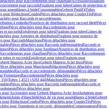
 détachées pour Raccordements pour chauffage
Accessoires
Isolations
couvrement pour raccords
Fixations pour tubes
Gaines de protection et
 pour assemblages à bride
Consommables
Geberit PushFit
Tubes
es pour Réductions
Coudes
Pièces détachées pour Coudes
Tés
Pièces
tachées pour Raccords et raccordements,
tribution à emboîter
Nourrices de distribution avec raccord fileté
Pièces
ffage
Pièces détachées pour Raccordements pour
s et raccords
Enjoliveurs pour tubes
Fixations pour tubes
Gaines de
tachées pour Armoires de distribution
Fixations pour nourrice de
es pour Raccords
Manchons
Pièces détachées pour
tables
Pièces détachées pour Raccords indémontables
Raccords et
iques
Pièces détachées pour Appliques
Nourrices de distribution avec
Raccordements pour chauffage
Pièces détachées pour Raccordements
 tubes et raccords
Enjoliveurs pour tubes
Fixations pour
eberit Mapress Acier Inox
Geberit Mapress Acier Inox
Pièces
Pièces détachées pour Manchons
Réductions
Pièces détachées pour
montables
Raccords et raccordements, démontables
Pièces détachées
ur Fermetures
Raccordements
Pièces détachées pour
 316)
Tubes 1.4521 (AISI 444)
Manchons
Pièces détachées pour
tables
Pièces détachées pour Raccords indémontables
Raccords et
ordements
Pièces détachées pour
s pour Accessoires pour Geberit Mapress Acier Inox
Isolations pour
rdements
Joints d'étanchéité
Jeux de vis pour assemblages à bride
Geberit
s pour Réductions
Coudes
Pièces détachées pour Coudes
Tés
Pièces
achées pour Transitions et raccords, démontables
Compensateurs
Pièces