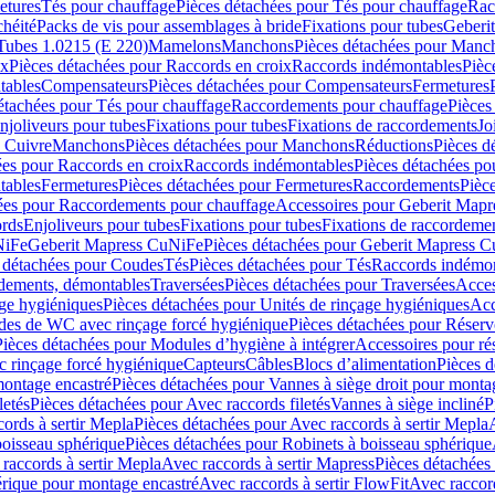
etures
Tés pour chauffage
Pièces détachées pour Tés pour chauffage
Rac
chéité
Packs de vis pour assemblages à bride
Fixations pour tubes
Geberi
Tubes 1.0215 (E 220)
Mamelons
Manchons
Pièces détachées pour Manc
ix
Pièces détachées pour Raccords en croix
Raccords indémontables
Pièc
tables
Compensateurs
Pièces détachées pour Compensateurs
Fermetures
étachées pour Tés pour chauffage
Raccordements pour chauffage
Pièces
njoliveurs pour tubes
Fixations pour tubes
Fixations de raccordements
Jo
s Cuivre
Manchons
Pièces détachées pour Manchons
Réductions
Pièces d
ées pour Raccords en croix
Raccords indémontables
Pièces détachées po
tables
Fermetures
Pièces détachées pour Fermetures
Raccordements
Pièc
ées pour Raccordements pour chauffage
Accessoires pour Geberit Mapr
ords
Enjoliveurs pour tubes
Fixations pour tubes
Fixations de raccordeme
NiFe
Geberit Mapress CuNiFe
Pièces détachées pour Geberit Mapress 
 détachées pour Coudes
Tés
Pièces détachées pour Tés
Raccords indémon
rdements, démontables
Traversées
Pièces détachées pour Traversées
Acces
age hygiéniques
Pièces détachées pour Unités de rinçage hygiéniques
Acc
des de WC avec rinçage forcé hygiénique
Pièces détachées pour Réser
Pièces détachées pour Modules d’hygiène à intégrer
Accessoires pour r
 rinçage forcé hygiénique
Capteurs
Câbles
Blocs d’alimentation
Pièces d
montage encastré
Pièces détachées pour Vannes à siège droit pour monta
letés
Pièces détachées pour Avec raccords filetés
Vannes à siège incliné
P
ords à sertir Mepla
Pièces détachées pour Avec raccords à sertir Mepla
boisseau sphérique
Pièces détachées pour Robinets à boisseau sphérique
raccords à sertir Mepla
Avec raccords à sertir Mapress
Pièces détachées
érique pour montage encastré
Avec raccords à sertir FlowFit
Avec raccord