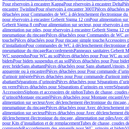
Pour réservoirs à encastrer Kappa
Pour réservoirs à encastrer Delta
Piè
encastrer Twinline
Pour réservoirs à encastrer 300T
Pièces détachées p
détachées pour Commandes de WC à déclenchement électronique du 
pour réservoirs à encastrer Geberit Sigma 12 cm
Pour alimentation sur
Geberit Sigma 8 cm
Pour alimentation sur secteur, pour réservoirs à 
alimentation par piles, pour réservoirs à encastrer Geberit Sigma 12 c
pneumatique du rinçage
Pièces détachées pour Commandes de WC ave
touche
Pièces détachées pour Pour rinçage simple touche
Accessoires
d’installation
Pour commandes de WC à déclenchement électronique d
pneumatique du rinçage
Raccordements
Panneaux sanitaires Geberit M
WC suspendus
Pour WC au sol
Pièces détachées pour Pour WC au sol
bidets
Pour bidets suspendus et au sol
Pièces détachées pour Pour bidet
avec bride
Sans abattant
Pièces détachées pour Sans abattant
Urinoirs, 
apparente ou à encastrer
Pièces détachées pour Pour commande d’urino
d'urinoir intégrée
Pièces détachées pour Pour commande d'urinoir inté
abattant
Séparations d’urinoirs
Pièces détachées pour Séparations d’uri
en verre
Pièces détachées pour Séparations d’urinoirs en verre
Séparati
Accessoires
Siphons et accessoires de siphon
Tubes de chasse, coudes 
dʼurinoir
Montage encastré
Pièces détachées pour Montage encastré
Ave
alimentation sur secteur
Avec déclenchement électronique du rinçage, a
pneumatique du rinçage
Pièces détachées pour Avec déclenchement p
alimentation sur secteur
Pièces détachées pour Avec déclenchement élec
déclenchement électronique du rinçage, alimentation par piles
Avec dé
pour Kits d’installation et de remplacement
Tubes de chasse, coudes de
commande
Raccordements des appareils pour WC, urinoirs et bidets
Vi