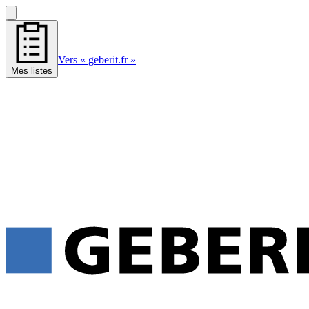
Vers « geberit.fr »
Mes listes