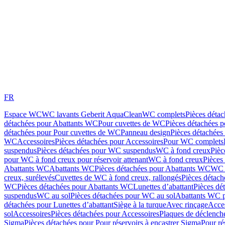
FR
Espace WC
WC lavants Geberit AquaClean
WC complets
Pièces déta
détachées pour Abattants WC
Pour cuvettes de WC
Pièces détachées 
détachées pour Pour cuvettes de WC
Panneau design
Pièces détachées
WC
Accessoires
Pièces détachées pour Accessoires
Pour WC complets
suspendus
Pièces détachées pour WC suspendus
WC à fond creux
Pièc
pour WC à fond creux pour réservoir attenant
WC à fond creux
Pièces
Abattants WC
Abattants WC
Pièces détachées pour Abattants WC
WC 
creux, surélevés
Cuvettes de WC à fond creux, rallongés
Pièces détach
WC
Pièces détachées pour Abattants WC
Lunettes d’abattant
Pièces dé
suspendus
WC au sol
Pièces détachées pour WC au sol
Abattants WC p
détachées pour Lunettes d’abattant
Siège à la turque
Avec rinçage
Acce
sol
Accessoires
Pièces détachées pour Accessoires
Plaques de déclenc
Sigma
Pièces détachées pour Pour réservoirs à encastrer Sigma
Pour ré