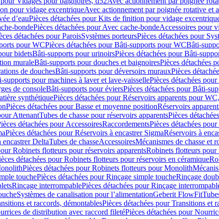
 pour Vidages pour baignoires, d52
Avec actionnement par poignée rota
tion pour vidage excentrique
Avec actionnement par poignée rotative et a
ivée d’eau
Pièces détachées pour Kits de finition pour vidage excentrique
ache-bonde
Pièces détachées pour Avec cache-bonde
Accessoires pour v
èces détachées pour Parois
Systèmes porteurs
Pièces détachées pour Sys
pports pour WC
Pièces détachées pour Bâti-supports pour WC
Bâti-suppo
pour bidets
Bâti-supports pour urinoirs
Pièces détachées pour Bâti-suppor
tion murale
Bâti-supports pour douches et baignoires
Pièces détachées p
rations de douches
Bâti-supports pour déversoirs muraux
Pièces détaché
i-supports pour machines à laver et lave-vaisselle
Pièces détachées pour 
rges de console
Bâti-supports pour éviers
Pièces détachées pour Bâti-sup
tière synthétique
Pièces détachées pour Réservoirs apparents pour WC,
on
Pièces détachées pour Basse et moyenne position
Réservoirs apparent
pour Attenant
Tubes de chasse pour réservoirs apparents
Pièces détachées
ièces détachées pour Accessoires
Raccordements
Pièces détachées pou
ma
Pièces détachées pour Réservoirs à encastrer Sigma
Réservoirs à enc
 encastrer Delta
Tubes de chasse
Accessoires
Mécanismes de chasse et rob
our Robinets flotteurs pour réservoirs apparents
Robinets flotteurs pour 
ièces détachées pour Robinets flotteurs pour réservoirs en céramique
Rob
Monolith
Pièces détachées pour Robinets flotteurs pour Monolith
Mécanis
imple touche
Pièces détachées pour Rinçage simple touche
Rinçage doub
lets
Rinçage interrompable
Pièces détachées pour Rinçage interrompabl
touche
Systèmes de canalisation pour l’alimentation
Geberit FlowFit
Tube
nsitions et raccords, démontables
Pièces détachées pour Transitions et 
rrices de distribution avec raccord fileté
Pièces détachées pour Nourrice