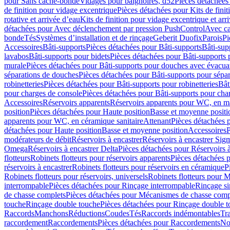
pour Sans cache-bonde
Vidages pour baignoires, d52
Pièces détachées
de finition pour vidage excentrique
Pièces détachées pour Kits de fini
rotative et arrivée d’eau
Kits de finition pour vidage excentrique et arr
détachées pour Avec déclenchement par pression PushControl
Avec c
bonde
Tés
Systèmes d’installation et de rinçage
Geberit Duofix
Parois
Pi
Accessoires
Bâti-supports
Pièces détachées pour Bâti-supports
Bâti-su
lavabos
Bâti-supports pour bidets
Pièces détachées pour Bâti-supports 
murale
Pièces détachées pour Bâti-supports pour douches avec évacua
séparations de douches
Pièces détachées pour Bâti-supports pour sépa
robinetteries
Pièces détachées pour Bâti-supports pour robinetteries
Bât
pour charges de console
Pièces détachées pour Bâti-supports pour cha
Accessoires
Réservoirs apparents
Réservoirs apparents pour WC, en ma
position
Pièces détachées pour Haute position
Basse et moyenne positi
apparents pour WC, en céramique sanitaire
Attenant
Pièces détachées 
détachées pour Haute position
Basse et moyenne position
Accessoires
P
modérateurs de débit
Réservoirs à encastrer
Réservoirs à encastrer Sig
Omega
Réservoirs à encastrer Delta
Pièces détachées pour Réservoirs à
flotteurs
Robinets flotteurs pour réservoirs apparents
Pièces détachées p
réservoirs à encastrer
Robinets flotteurs pour réservoirs en céramique
P
Robinets flotteurs pour réservoirs, universels
Robinets flotteurs pour 
interrompable
Pièces détachées pour Rinçage interrompable
Rinçage s
de chasse complets
Pièces détachées pour Mécanismes de chasse comp
touche
Rinçage double touche
Pièces détachées pour Rinçage double 
Raccords
Manchons
Réductions
Coudes
Tés
Raccords indémontables
Tra
raccordement
Raccordements
Pièces détachées pour Raccordements
Nou