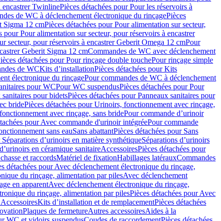
à encastrer Twinline
Pièces détachées pour Pour les réservoirs à
es de WC à déclenchement électronique du rinçage
Pièces
rit Sigma 12 cm
Pièces détachées pour Pour alimentation sur secteur,
 pour Pour alimentation sur secteur, pour réservoirs à encastrer
ur secteur, pour réservoirs à encastrer Geberit Omega 12 cm
Pour
encastrer Geberit Sigma 12 cm
Commandes de WC avec déclenchement
ièces détachées pour Pour rinçage double touche
Pour rinçage simple
mandes de WC
Kits d’installation
Pièces détachées pour Kits
nt électronique du rinçage
Pour commandes de WC à déclenchement
anitaires pour WC
Pour WC suspendus
Pièces détachées pour Pour
sanitaires pour bidets
Pièces détachées pour Panneaux sanitaires pour
ec bride
Pièces détachées pour Urinoirs, fonctionnement avec rinçage,
 fonctionnement avec rinçage, sans bride
Pour commande d’urinoir
étachées pour Avec commande d'urinoir intégrée
Pour commande
fonctionnement sans eau
Sans abattant
Pièces détachées pour Sans
 Séparations d’urinoirs en matière synthétique
Séparations d’urinoirs
d’urinoirs en céramique sanitaire
Accessoires
Pièces détachées pour
chasse et raccords
Matériel de fixation
Habillages latéraux
Commandes
es détachées pour Avec déclenchement électronique du rinçage,
ique du rinçage, alimentation par piles
Avec déclenchement
age en apparent
Avec déclenchement électronique du rinçage,
onique du rinçage, alimentation par piles
Pièces détachées pour Avec
 Accessoires
Kits d’installation et de remplacement
Pièces détachées
novation
Plaques de fermeture
Autres accessoires
Aides à la
ur WC et vidoirs suspendus
Coudes de raccordement
Pièces détachées