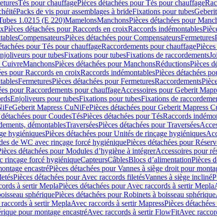
etures
Tés pour chauffage
Pièces détachées pour Tés pour chauffage
Rac
chéité
Packs de vis pour assemblages à bride
Fixations pour tubes
Geberi
Tubes 1.0215 (E 220)
Mamelons
Manchons
Pièces détachées pour Manc
ix
Pièces détachées pour Raccords en croix
Raccords indémontables
Pièc
tables
Compensateurs
Pièces détachées pour Compensateurs
Fermetures
étachées pour Tés pour chauffage
Raccordements pour chauffage
Pièces
njoliveurs pour tubes
Fixations pour tubes
Fixations de raccordements
Jo
s Cuivre
Manchons
Pièces détachées pour Manchons
Réductions
Pièces d
ées pour Raccords en croix
Raccords indémontables
Pièces détachées po
tables
Fermetures
Pièces détachées pour Fermetures
Raccordements
Pièc
ées pour Raccordements pour chauffage
Accessoires pour Geberit Mapr
ords
Enjoliveurs pour tubes
Fixations pour tubes
Fixations de raccordeme
NiFe
Geberit Mapress CuNiFe
Pièces détachées pour Geberit Mapress 
 détachées pour Coudes
Tés
Pièces détachées pour Tés
Raccords indémon
rdements, démontables
Traversées
Pièces détachées pour Traversées
Acces
age hygiéniques
Pièces détachées pour Unités de rinçage hygiéniques
Acc
des de WC avec rinçage forcé hygiénique
Pièces détachées pour Réser
Pièces détachées pour Modules d’hygiène à intégrer
Accessoires pour r
 rinçage forcé hygiénique
Capteurs
Câbles
Blocs d’alimentation
Pièces d
montage encastré
Pièces détachées pour Vannes à siège droit pour monta
letés
Pièces détachées pour Avec raccords filetés
Vannes à siège incliné
P
ords à sertir Mepla
Pièces détachées pour Avec raccords à sertir Mepla
boisseau sphérique
Pièces détachées pour Robinets à boisseau sphérique
raccords à sertir Mepla
Avec raccords à sertir Mapress
Pièces détachées
érique pour montage encastré
Avec raccords à sertir FlowFit
Avec raccord