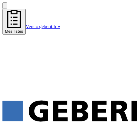
Vers « geberit.fr »
Mes listes