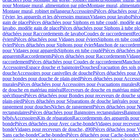
pour Montage mural, alimentation par piles
Montage mural, alimentati
Montage mural, robinet mélangeur
Accessoires
Pièces détachées pour 
l’évier, les appareils et les déversoirs muraux
Vidages pour lavabo
Pièc
gain de place
Pièces détachées pour Siphons en tube coudé, modèle ga
lavabo, modèle gain de place
Pièces détachées pour Siphons à tube pl
détachées pour Raccordements de lavabo
Coudes de raccordement
Rec
éviers
Pièces détachées pour Vidages pour éviers
Siphons en tube cou
évier
Pièces détachées pour Siphons pour évier
Manchon de raccordem
pour Vidages pour appareils
Siphons en tube coudé
Pièces détachées p
apparents
Raccordements
Pièces détachées pour Raccordements
Vidage
raccordement
Pièces détachées pour Coudes de raccordement
Manchon
Accessoires
Espace douche et baignoire
Douches
Évacuation des sols 
douche
Accessoires pour canivelles de douche
Pièces détachées pour A
pour bondes pour douche de plain-pied
Pièces détachées pour Accesso
murales
Pièces détachées pour Accessoires pour évacuations murales
R
de douche en matériau minéral
Receveurs de douche en matériau miné
spécifiques
Pièces détachées pour Bondes pour receveurs de douche s
plain-pied
Pièces détachées pour Séparations de douche latérales pour
rangement pour douches
Niches de rangement
Pièces détachées pour 
rectangulaires
Pièces détachées pour Baignoires rectangulaires
Baignoi
bébés
Accessoires
Kits de réparation
Raccordements des appareils pour 
bonde
Pièces détachées pour Avec cache-bonde
Vidages pour receveur
bonde
Vidages pour receveurs de douche, d90
Pièces détachées pour 
Sans cache-bonde
Cache-bondes
Pièces détachées pour Cache-bondes