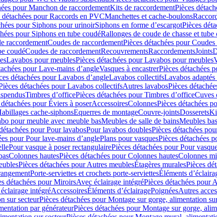
hées pour Manchon de raccordement
Kits de raccordement
Pièces détach
s détachées pour Raccords en PVC
Manchettes et cache-boulons
Raccord
chées pour Siphons pour urinoir
Siphons en forme d’escargot
Pièces dét
chées pour Siphons en tube coudé
Rallonges de coude de chasse et tube 
de raccordement
Coudes de raccordement
Pièces détachées pour Coudes
be coudé
Coudes de raccordement
Recouvrements
Raccordements
Joints
D
es
Lavabos pour meubles
Pièces détachées pour Lavabos pour meubles
V
tachées pour Lave-mains d’angle
Vasques à encastrer
Pièces détachées p
ces détachées pour Lavabos d’angle
Lavabos collectifs
Lavabos adapté
Pièces détachées pour Lavabos collectifs
Autres lavabos
Pièces détachée
uspendus
Timbres dʼoffice
Pièces détachées pour Timbres dʼoffice
Cuves d
 détachées pour Éviers à poser
Accessoires
Colonnes
Pièces détachées p
abillages cache-siphons
Equerres de montage
Couvre-joints
Dosserets
Ki
vabo pour meuble avec meuble bas
Meubles de salle de bains
Meubles bas
 détachées pour Pour lavabos
Pour lavabos doubles
Pièces détachées pou
ées pour Pour lave-mains d’angle
Plans pour vasques
Pièces détachées p
lle
Pour vasque à poser rectangulaire
Pièces détachées pour Pour vasque
bas
Colonnes hautes
Pièces détachées pour Colonnes hautes
Colonnes mi
eubles
Pièces détachées pour Autres meubles
Étagères murales
Pièces dé
 rangement
Porte-serviettes et crochets porte-serviettes
Éléments d’éclaira
es détachées pour Miroirs
Avec éclairage intégré
Pièces détachées pour A
éclairage intégré
Accessoires
Éléments d’éclairage
Poignées
Autres acces
n sur secteur
Pièces détachées pour Montage sur gorge, alimentation sur
mentation par générateur
Pièces détachées pour Montage sur gorge, alim
imentation sur secteur
Pièces détachées pour Montage mural, alimentatio