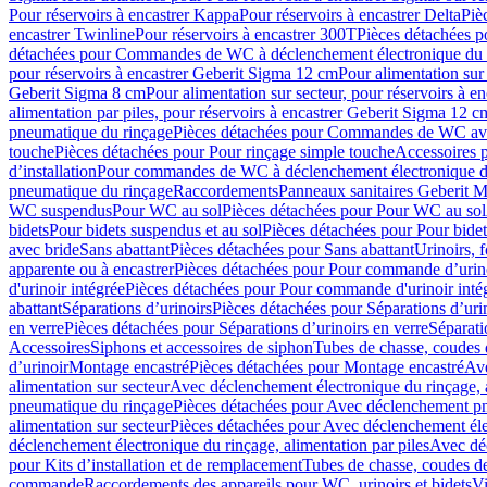
Pour réservoirs à encastrer Kappa
Pour réservoirs à encastrer Delta
Piè
encastrer Twinline
Pour réservoirs à encastrer 300T
Pièces détachées p
détachées pour Commandes de WC à déclenchement électronique du 
pour réservoirs à encastrer Geberit Sigma 12 cm
Pour alimentation sur
Geberit Sigma 8 cm
Pour alimentation sur secteur, pour réservoirs à 
alimentation par piles, pour réservoirs à encastrer Geberit Sigma 12 c
pneumatique du rinçage
Pièces détachées pour Commandes de WC ave
touche
Pièces détachées pour Pour rinçage simple touche
Accessoires
d’installation
Pour commandes de WC à déclenchement électronique d
pneumatique du rinçage
Raccordements
Panneaux sanitaires Geberit M
WC suspendus
Pour WC au sol
Pièces détachées pour Pour WC au sol
bidets
Pour bidets suspendus et au sol
Pièces détachées pour Pour bidet
avec bride
Sans abattant
Pièces détachées pour Sans abattant
Urinoirs, 
apparente ou à encastrer
Pièces détachées pour Pour commande d’urino
d'urinoir intégrée
Pièces détachées pour Pour commande d'urinoir inté
abattant
Séparations d’urinoirs
Pièces détachées pour Séparations d’uri
en verre
Pièces détachées pour Séparations d’urinoirs en verre
Séparati
Accessoires
Siphons et accessoires de siphon
Tubes de chasse, coudes 
dʼurinoir
Montage encastré
Pièces détachées pour Montage encastré
Ave
alimentation sur secteur
Avec déclenchement électronique du rinçage, a
pneumatique du rinçage
Pièces détachées pour Avec déclenchement p
alimentation sur secteur
Pièces détachées pour Avec déclenchement élec
déclenchement électronique du rinçage, alimentation par piles
Avec dé
pour Kits d’installation et de remplacement
Tubes de chasse, coudes de
commande
Raccordements des appareils pour WC, urinoirs et bidets
Vi