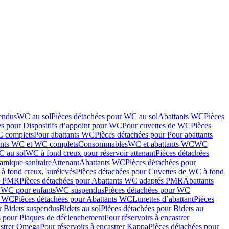
endus
WC au sol
Pièces détachées pour WC au sol
Abattants WC
Pièces
es pour Dispositifs d’appoint pour WC
Pour cuvettes de WC
Pièces
C complets
Pour abattants WC
Pièces détachées pour Pour abattants
ants WC et WC complets
Consommables
WC et abattants WC
WC
C au sol
WC à fond creux pour réservoir attenant
Pièces détachées
amique sanitaire
Attenant
Abattants WC
Pièces détachées pour
à fond creux, surélevés
Pièces détachées pour Cuvettes de WC à fond
és PMR
Pièces détachées pour Abattants WC adaptés PMR
Abattants
r WC pour enfants
WC suspendus
Pièces détachées pour WC
s WC
Pièces détachées pour Abattants WC
Lunettes d’abattant
Pièces
r Bidets suspendus
Bidets au sol
Pièces détachées pour Bidets au
s pour Plaques de déclenchement
Pour réservoirs à encastrer
astrer Omega
Pour réservoirs à encastrer Kappa
Pièces détachées pour