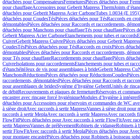
détachées pour Compensateurs
Fermetures
Pièces détachées pour Ferm
pour chauffage
Accessoires pour Geberit Mapress Therm
Joints d’étan
détachées pour Geberit Mapress Acier Carbone
Tubes 1.0034 (E 195)
détachées pour Coudes
Tés
Pièces détachées pour Tés
Raccords en cro
démontables
Pièces détachées pour Raccords et raccordements, démon
détachées pour Manchons pour chauffage
Tés pour chauffage
Pièces d
Geberit Mapress Acier Carbone
Etanchements pour tubes et raccords
E
Cuivre
Geberit Mapress Cuivre
Pièces détachées pour Geberit Mapres
Coudes
Tés
Pièces détachées pour Tés
Raccords en croix
Pièces détach
démontables
Pièces détachées pour Raccords et raccordements, démon
pour Tés pour chauffage
Raccordements pour chauffage
Pièces détach
Cuivre
Isolations pour raccordements
Etanchements pour tubes et racc
d'étanchéité
Jeux de vis pour assemblages à bride
Geberit Mapress Cu
Manchons
Réductions
Pièces détachées pour Réductions
Coudes
Pièces
raccordements, démontables
Pièces détachées pour Raccords et racco
pour assemblages de brides
Système d’hygiène Geberit
Unités de rinç
de débit
Recouvrements et plaques de fermeture
Réservoirs et comman
encastrer avec rinçage forcé hygiénique
Modules d’hygiène à intégrer
détachées pour Accessoires pour réservoirs et commandes de WC avec
à siège droit
Avec raccords à sertir Mapress
Vannes à siège droit pour 
raccords à sertir Mepla
Avec raccords à sertir Mapress
Avec raccords fi
FlowFit
Pièces détachées pour Avec raccords à sertir FlowFit
Avec racc
sertir Mapress
Vannes de prélèvement
Robinets de vidange
Robinets à 
sertir FlowFit
Avec raccords à sertir Mepla
Pièces détachées pour Avec 
pour montage encastré
Pièces détachées pour Robinets à boisseau sph