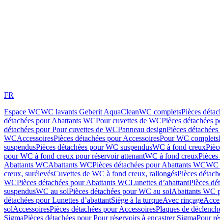
FR
Espace WC
WC lavants Geberit AquaClean
WC complets
Pièces déta
détachées pour Abattants WC
Pour cuvettes de WC
Pièces détachées 
détachées pour Pour cuvettes de WC
Panneau design
Pièces détachées
WC
Accessoires
Pièces détachées pour Accessoires
Pour WC complets
suspendus
Pièces détachées pour WC suspendus
WC à fond creux
Pièc
pour WC à fond creux pour réservoir attenant
WC à fond creux
Pièces
Abattants WC
Abattants WC
Pièces détachées pour Abattants WC
WC 
creux, surélevés
Cuvettes de WC à fond creux, rallongés
Pièces détach
WC
Pièces détachées pour Abattants WC
Lunettes d’abattant
Pièces dé
suspendus
WC au sol
Pièces détachées pour WC au sol
Abattants WC p
détachées pour Lunettes d’abattant
Siège à la turque
Avec rinçage
Acce
sol
Accessoires
Pièces détachées pour Accessoires
Plaques de déclenc
Sigma
Pièces détachées pour Pour réservoirs à encastrer Sigma
Pour ré