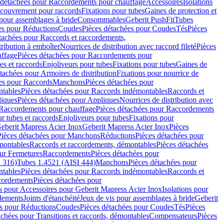
 détachées pour Raccordements pour chauffage
Accessoires
Isolations
couvrement pour raccords
Fixations pour tubes
Gaines de protection et
 pour assemblages à bride
Consommables
Geberit PushFit
Tubes
es pour Réductions
Coudes
Pièces détachées pour Coudes
Tés
Pièces
tachées pour Raccords et raccordements,
tribution à emboîter
Nourrices de distribution avec raccord fileté
Pièces
ffage
Pièces détachées pour Raccordements pour
s et raccords
Enjoliveurs pour tubes
Fixations pour tubes
Gaines de
tachées pour Armoires de distribution
Fixations pour nourrice de
es pour Raccords
Manchons
Pièces détachées pour
tables
Pièces détachées pour Raccords indémontables
Raccords et
iques
Pièces détachées pour Appliques
Nourrices de distribution avec
Raccordements pour chauffage
Pièces détachées pour Raccordements
 tubes et raccords
Enjoliveurs pour tubes
Fixations pour
eberit Mapress Acier Inox
Geberit Mapress Acier Inox
Pièces
Pièces détachées pour Manchons
Réductions
Pièces détachées pour
montables
Raccords et raccordements, démontables
Pièces détachées
ur Fermetures
Raccordements
Pièces détachées pour
 316)
Tubes 1.4521 (AISI 444)
Manchons
Pièces détachées pour
tables
Pièces détachées pour Raccords indémontables
Raccords et
ordements
Pièces détachées pour
s pour Accessoires pour Geberit Mapress Acier Inox
Isolations pour
rdements
Joints d'étanchéité
Jeux de vis pour assemblages à bride
Geberit
s pour Réductions
Coudes
Pièces détachées pour Coudes
Tés
Pièces
achées pour Transitions et raccords, démontables
Compensateurs
Pièces