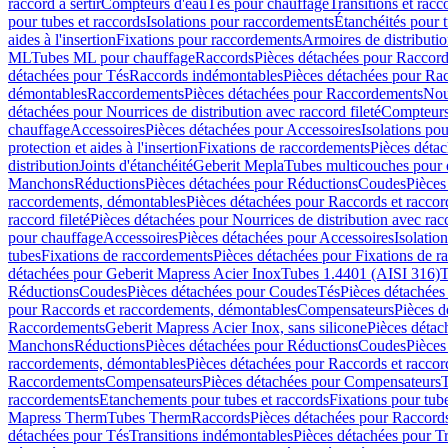
raccord à sertir
Compteurs d'eau
Tés pour chauffage
Transitions et rac
pour tubes et raccords
Isolations pour raccordements
Étanchéités pour t
aides à l'insertion
Fixations pour raccordements
Armoires de distributi
ML
Tubes ML pour chauffage
Raccords
Pièces détachées pour Raccor
détachées pour Tés
Raccords indémontables
Pièces détachées pour Ra
démontables
Raccordements
Pièces détachées pour Raccordements
Nou
détachées pour Nourrices de distribution avec raccord fileté
Compteurs
chauffage
Accessoires
Pièces détachées pour Accessoires
Isolations pou
protection et aides à l'insertion
Fixations de raccordements
Pièces déta
distribution
Joints d'étanchéité
Geberit Mepla
Tubes multicouches pour 
Manchons
Réductions
Pièces détachées pour Réductions
Coudes
Pièces
raccordements, démontables
Pièces détachées pour Raccords et racco
raccord fileté
Pièces détachées pour Nourrices de distribution avec racc
pour chauffage
Accessoires
Pièces détachées pour Accessoires
Isolatio
tubes
Fixations de raccordements
Pièces détachées pour Fixations de 
détachées pour Geberit Mapress Acier Inox
Tubes 1.4401 (AISI 316)
T
Réductions
Coudes
Pièces détachées pour Coudes
Tés
Pièces détachées
pour Raccords et raccordements, démontables
Compensateurs
Pièces 
Raccordements
Geberit Mapress Acier Inox, sans silicone
Pièces détac
Manchons
Réductions
Pièces détachées pour Réductions
Coudes
Pièces
raccordements, démontables
Pièces détachées pour Raccords et racco
Raccordements
Compensateurs
Pièces détachées pour Compensateurs
T
raccordements
Etanchements pour tubes et raccords
Fixations pour tub
Mapress Therm
Tubes Therm
Raccords
Pièces détachées pour Raccord
détachées pour Tés
Transitions indémontables
Pièces détachées pour T