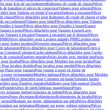
ées pour Kits de raccordement
Rallonges de coude de chasse
Pièces
s de transition et pièces de connexion
Vidages pour urinoirs
Pièces
achées pour Siphons en forme d’escargot
Siphons à encastrer
Pièces
de chasse
Pièces détachées pour Rallonges de coude de chasse et tube
 de raccordement
Vidages pour bidet
Pièces détachées pour Vidages
ouilles à braser
Pièces détachées pour Douilles à braser
Espace
asques à poser
Pièces détachées pour Vasques à poser
Lave-
our Vasques à encastrer
Vasques à encastrer par le dessous
Pièces
s PMR
Pièces détachées pour Lavabos adaptés PMR
Lavabos pour
s pour Autres lavabos
Déversoirs muraux
Pièces détachées pour
e laboratoire
Pièces détachées pour Cuves de laboratoire
Éviers à
our Colonnes
Colonnes
Cache-siphons
Pièces détachées pour Cache-
ts de consoles
Étagères murales
Packs lavabo avec meuble bas
Packs
 pour lavabo
Pièces détachées pour Meubles bas pour lavabo
Pour
r Pour lavabos doubles
Pour lavabos pour meuble
Pièces détachées
our Plans pour vasques
Pour vasque à poser en forme de
 à poser rectangulaire
Meubles latéraux
Pièces détachées pour Meubles
-haute
Pièces détachées pour Colonnes mi-haute
Armoires hautes
tachées pour Étagères murales
Habillages pour bâti-support Duofix
ge
Poignées
Jeux de pieds
Tableaux magnétiques
Prises
vec éclairage intégré
Armoires de toilette
Pièces détachées pour
soires
Prises électriques
Robinetteries
Robinetteries de lavabo
Pièces
 secteur
Montage sur gorge, alimentation par piles
Pièces détachées
entation par générateur
Montage sur gorge, robinet mitigeur
Pièces
n sur secteur
Montage mural, alimentation par piles
Pièces détachées