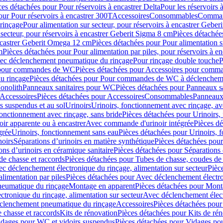
ces détachées pour Pour réservoirs à encastrer Delta
Pour les réservoirs 
our Pour réservoirs à encastrer 300T
Accessoires
Consommables
Command
rinçage
Pour alimentation sur secteur, pour réservoirs à encastrer Gebe
 secteur, pour réservoirs à encastrer Geberit Sigma 8 cm
Pièces détachées
encastrer Geberit Omega 12 cm
Pièces détachées pour Pour alimentation s
m
Pièces détachées pour Pour alimentation par piles, pour réservoirs à 
c déclenchement pneumatique du rinçage
Pour rinçage double touche
P
 pour commandes de WC
Pièces détachées pour Accessoires pour com
u rinçage
Pièces détachées pour Pour commandes de WC à déclencheme
onolith
Panneaux sanitaires pour WC
Pièces détachées pour Panneaux s
Accessoires
Pièces détachées pour Accessoires
Consommables
Panneaux 
s suspendus et au sol
Urinoirs
Urinoirs, fonctionnement avec rinçage, av
fonctionnement avec rinçage, sans bride
Pièces détachées pour Urinoirs,
ir apparente ou à encastrer
Avec commande d'urinoir intégrée
Pièces d
grée
Urinoirs, fonctionnement sans eau
Pièces détachées pour Urinoirs, 
noirs
Séparations d’urinoirs en matière synthétique
Pièces détachées pour
ons d’urinoirs en céramique sanitaire
Pièces détachées pour Séparations 
de chasse et raccords
Pièces détachées pour Tubes de chasse, coudes de 
c déclenchement électronique du rinçage, alimentation sur secteur
Pièc
limentation par piles
Pièces détachées pour Avec déclenchement électron
neumatique du rinçage
Montage en apparent
Pièces détachées pour Mont
tronique du rinçage, alimentation sur secteur
Avec déclenchement électr
clenchement pneumatique du rinçage
Accessoires
Pièces détachées pour
 chasse et raccords
Kits de rénovation
Pièces détachées pour Kits de ré
dages pour WC et vidoirs suspendus
Pièces détachées pour Vidages po