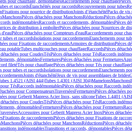
cords pour chauffage, démontables
Raccordements pour chauffage
Pièces
ubes et raccords
Étanchéités pour raccords
Recouvrements pour tubes
Re
on
Fixations pour nourrice de distribution
Joints d’étanchéité
Packs de vis
ds
Manchons
Pièces détachées pour Manchons
Réductions
Pièces détaché
ccords indémontables
Raccords et raccordements, démontables
Pièces dé
rrices de distribution à emboîter
Pièces détachées pour Nourrices de dis
 d'eau
Pièces détachées pour Compteurs d'eau
Raccordements pour chau
r tubes et raccords
Isolations pour raccordements
Etanchements pour tube
chées pour Fixations de raccordements
Armoires de distribution
Pièces dé
eau potable
Tubes multicouches pour chauffage
Raccords
Pièces détaché
 détachées pour Coudes
Tés
Pièces détachées pour Tés
Raccords indémon
rdements, démontables
Fermetures
Pièces détachées pour Fermetures
Appl
ord fileté
Tés pour chauffage
Pièces détachées pour Tés pour chauffage
ns pour tubes et raccords
Isolations pour raccordements
Etanchements pour
raccordements
Joints d'étanchéité
Jeux de vis pour assemblages de brides
G
ubes 1.4521 (AISI 444)
Tubes 1.4301 (AISI 304)
Mamelons
Manchons
 pour Tés
Raccords indémontables
Pièces détachées pour Raccords indé
détachées pour Compensateurs
Traversées
Fermetures
Pièces détachées po
hées pour Geberit Mapress Acier Inox, sans silicone
Tubes 1.4401 (AISI
 détachées pour Coudes
Tés
Pièces détachées pour Tés
Raccords indémon
rdements, démontables
Fermetures
Pièces détachées pour Fermetures
Racc
raversées
Accessoires pour Geberit Mapress Acier Inox
Pièces détachée
es
Fixations de raccordements
Pièces détachées pour Fixations de racco
s
Manchons
Pièces détachées pour Manchons
Réductions
Pièces détachée
ransitions indémontables
Transitions et raccords, démontables
Pièces dét