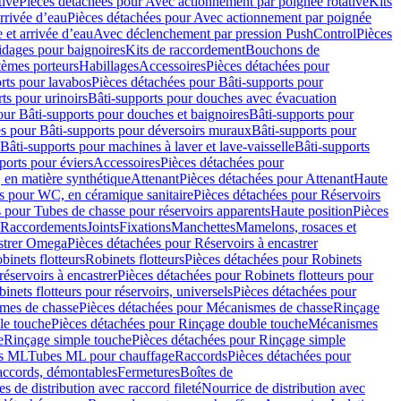
tive
Pièces détachées pour Avec actionnement par poignée rotative
Kits
rrivée d’eau
Pièces détachées pour Avec actionnement par poignée
 et arrivée d’eau
Avec déclenchement par pression PushControl
Pièces
idages pour baignoires
Kits de raccordement
Bouchons de
tèmes porteurs
Habillages
Accessoires
Pièces détachées pour
rts pour lavabos
Pièces détachées pour Bâti-supports pour
ts pour urinoirs
Bâti-supports pour douches avec évacuation
our Bâti-supports pour douches et baignoires
Bâti-supports pour
es pour Bâti-supports pour déversoirs muraux
Bâti-supports pour
Bâti-supports pour machines à laver et lave-vaisselle
Bâti-supports
ports pour éviers
Accessoires
Pièces détachées pour
 en matière synthétique
Attenant
Pièces détachées pour Attenant
Haute
s pour WC, en céramique sanitaire
Pièces détachées pour Réservoirs
 pour Tubes de chasse pour réservoirs apparents
Haute position
Pièces
r Raccordements
Joints
Fixations
Manchettes
Mamelons, rosaces et
astrer Omega
Pièces détachées pour Réservoirs à encastrer
inets flotteurs
Robinets flotteurs
Pièces détachées pour Robinets
réservoirs à encastrer
Pièces détachées pour Robinets flotteurs pour
inets flotteurs pour réservoirs, universels
Pièces détachées pour
mes de chasse
Pièces détachées pour Mécanismes de chasse
Rinçage
le touche
Pièces détachées pour Rinçage double touche
Mécanismes
e
Rinçage simple touche
Pièces détachées pour Rinçage simple
s ML
Tubes ML pour chauffage
Raccords
Pièces détachées pour
raccords, démontables
Fermetures
Boîtes de
s de distribution avec raccord fileté
Nourrice de distribution avec