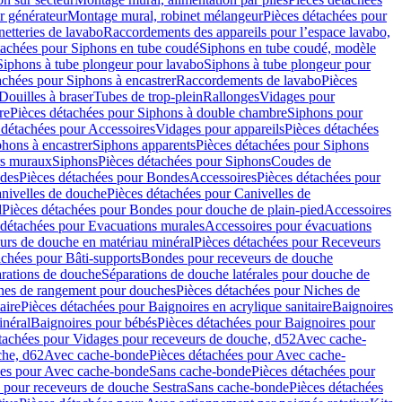
r générateur
Montage mural, robinet mélangeur
Pièces détachées pour
netteries de lavabo
Raccordements des appareils pour l’espace lavabo,
tachées pour Siphons en tube coudé
Siphons en tube coudé, modèle
Siphons à tube plongeur pour lavabo
Siphons à tube plongeur pour
achées pour Siphons à encastrer
Raccordements de lavabo
Pièces
Douilles à braser
Tubes de trop-plein
Rallonges
Vidages pour
re
Pièces détachées pour Siphons à double chambre
Siphons pour
 détachées pour Accessoires
Vidages pour appareils
Pièces détachées
hons à encastrer
Siphons apparents
Pièces détachées pour Siphons
rs muraux
Siphons
Pièces détachées pour Siphons
Coudes de
des
Pièces détachées pour Bondes
Accessoires
Pièces détachées pour
nivelles de douche
Pièces détachées pour Canivelles de
d
Pièces détachées pour Bondes pour douche de plain-pied
Accessoires
 détachées pour Evacuations murales
Accessoires pour évacuations
urs de douche en matériau minéral
Pièces détachées pour Receveurs
achées pour Bâti-supports
Bondes pour receveurs de douche
arations de douche
Séparations de douche latérales pour douche de
hes de rangement pour douches
Pièces détachées pour Niches de
aire
Pièces détachées pour Baignoires en acrylique sanitaire
Baignoires
inéral
Baignoires pour bébés
Pièces détachées pour Baignoires pour
tachées pour Vidages pour receveurs de douche, d52
Avec cache-
che, d62
Avec cache-bonde
Pièces détachées pour Avec cache-
ées pour Avec cache-bonde
Sans cache-bonde
Pièces détachées pour
 pour receveurs de douche Sestra
Sans cache-bonde
Pièces détachées