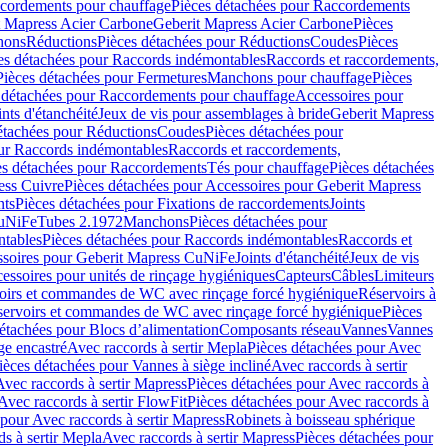
cordements pour chauffage
Pièces détachées pour Raccordements
t Mapress Acier Carbone
Geberit Mapress Acier Carbone
Pièces
hons
Réductions
Pièces détachées pour Réductions
Coudes
Pièces
es détachées pour Raccords indémontables
Raccords et raccordements,
Pièces détachées pour Fermetures
Manchons pour chauffage
Pièces
 détachées pour Raccordements pour chauffage
Accessoires pour
ints d'étanchéité
Jeux de vis pour assemblages à bride
Geberit Mapress
étachées pour Réductions
Coudes
Pièces détachées pour
ur Raccords indémontables
Raccords et raccordements,
es détachées pour Raccordements
Tés pour chauffage
Pièces détachées
ess Cuivre
Pièces détachées pour Accessoires pour Geberit Mapress
nts
Pièces détachées pour Fixations de raccordements
Joints
CuNiFe
Tubes 2.1972
Manchons
Pièces détachées pour
tables
Pièces détachées pour Raccords indémontables
Raccords et
soires pour Geberit Mapress CuNiFe
Joints d'étanchéité
Jeux de vis
essoires pour unités de rinçage hygiéniques
Capteurs
Câbles
Limiteurs
voirs et commandes de WC avec rinçage forcé hygiénique
Réservoirs à
éservoirs et commandes de WC avec rinçage forcé hygiénique
Pièces
étachées pour Blocs d’alimentation
Composants réseau
Vannes
Vannes
ge encastré
Avec raccords à sertir Mepla
Pièces détachées pour Avec
ièces détachées pour Vannes à siège incliné
Avec raccords à sertir
Avec raccords à sertir Mapress
Pièces détachées pour Avec raccords à
Avec raccords à sertir FlowFit
Pièces détachées pour Avec raccords à
 pour Avec raccords à sertir Mapress
Robinets à boisseau sphérique
s à sertir Mepla
Avec raccords à sertir Mapress
Pièces détachées pour