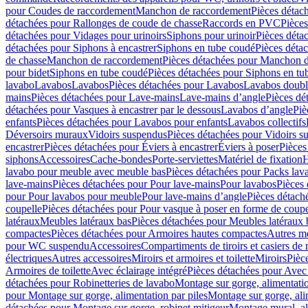
pour Coudes de raccordement
Manchon de raccordement
Pièces détac
détachées pour Rallonges de coude de chasse
Raccords en PVC
Pièce
détachées pour Vidages pour urinoirs
Siphons pour urinoir
Pièces déta
détachées pour Siphons à encastrer
Siphons en tube coudé
Pièces déta
de chasse
Manchon de raccordement
Pièces détachées pour Manchon 
pour bidet
Siphons en tube coudé
Pièces détachées pour Siphons en tu
lavabo
Lavabos
Lavabos
Pièces détachées pour Lavabos
Lavabos doubl
mains
Pièces détachées pour Lave-mains
Lave-mains d’angle
Pièces dé
détachées pour Vasques à encastrer par le dessous
Lavabos d’angle
Piè
enfants
Pièces détachées pour Lavabos pour enfants
Lavabos collectifs
Déversoirs muraux
Vidoirs suspendus
Pièces détachées pour Vidoirs s
encastrer
Pièces détachées pour Éviers à encastrer
Éviers à poser
Pièces
siphons
Accessoires
Cache-bondes
Porte-serviettes
Matériel de fixation
H
lavabo pour meuble avec meuble bas
Pièces détachées pour Packs la
lave-mains
Pièces détachées pour Pour lave-mains
Pour lavabos
Pièces
pour Pour lavabos pour meuble
Pour lave-mains d’angle
Pièces détach
coupelle
Pièces détachées pour Pour vasque à poser en forme de coupe
latéraux
Meubles latéraux bas
Pièces détachées pour Meubles latéraux 
compactes
Pièces détachées pour Armoires hautes compactes
Autres m
pour WC suspendu
Accessoires
Compartiments de tiroirs et casiers de
électriques
Autres accessoires
Miroirs et armoires et toilette
Miroirs
Pièc
Armoires de toilette
Avec éclairage intégré
Pièces détachées pour Avec 
détachées pour Robinetteries de lavabo
Montage sur gorge, alimentatio
pour Montage sur gorge, alimentation par piles
Montage sur gorge, ali
détachées pour Montage sur gorge, robinet mitigeur
Montage mural, al