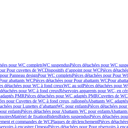
chées pour WC complets
WC suspendus
Pièces détachées pour WC susp
pour Pour cuvettes de WC
Dispositifs d’appoint pour WC
Pièces détaché
 pour Panneau design
Pour WC complets
Pièces détachées pour Pour W
Pour abattants WC
Pièces détachées pour Pour abattants WC
Pour abatt
es détachées pour WC à fond creux
WC au sol
Pièces détachées pour W
 détachées pour WC à fond creux
Réservoirs apparents pour WC, en cér
adaptés PMR
Pièces détachées pour WC adaptés PMR
Cuvettes de WC 
ées pour Cuvettes de WC à fond creux, rallongés
Abattants WC adapt
tachées pour Lunettes d’abattant
WC pour enfants
Pièces détachées pou
our enfants
Pièces détachées pour Abattants WC pour enfants
Abattant
ssoires
Matériel de fixation
Bidets
Bidets suspendus
Pièces détachées pou
hement et commandes de WC
Plaques de déclenchement
Pièces détachée
servoirs à encastrer Omega
Pièces détachées pour Pour réservoirs à enc