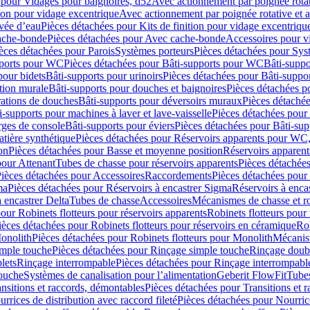
 pour Vidages pour baignoires, d52
Avec actionnement par poignée rota
tion pour vidage excentrique
Avec actionnement par poignée rotative et a
ivée d’eau
Pièces détachées pour Kits de finition pour vidage excentrique
ache-bonde
Pièces détachées pour Avec cache-bonde
Accessoires pour v
èces détachées pour Parois
Systèmes porteurs
Pièces détachées pour Sys
pports pour WC
Pièces détachées pour Bâti-supports pour WC
Bâti-suppo
pour bidets
Bâti-supports pour urinoirs
Pièces détachées pour Bâti-suppor
tion murale
Bâti-supports pour douches et baignoires
Pièces détachées p
rations de douches
Bâti-supports pour déversoirs muraux
Pièces détaché
i-supports pour machines à laver et lave-vaisselle
Pièces détachées pour 
rges de console
Bâti-supports pour éviers
Pièces détachées pour Bâti-sup
tière synthétique
Pièces détachées pour Réservoirs apparents pour WC,
on
Pièces détachées pour Basse et moyenne position
Réservoirs apparent
pour Attenant
Tubes de chasse pour réservoirs apparents
Pièces détachées
ièces détachées pour Accessoires
Raccordements
Pièces détachées pou
ma
Pièces détachées pour Réservoirs à encastrer Sigma
Réservoirs à enc
 encastrer Delta
Tubes de chasse
Accessoires
Mécanismes de chasse et rob
our Robinets flotteurs pour réservoirs apparents
Robinets flotteurs pour 
ièces détachées pour Robinets flotteurs pour réservoirs en céramique
Rob
Monolith
Pièces détachées pour Robinets flotteurs pour Monolith
Mécanis
imple touche
Pièces détachées pour Rinçage simple touche
Rinçage doub
lets
Rinçage interrompable
Pièces détachées pour Rinçage interrompabl
touche
Systèmes de canalisation pour l’alimentation
Geberit FlowFit
Tube
nsitions et raccords, démontables
Pièces détachées pour Transitions et 
rrices de distribution avec raccord fileté
Pièces détachées pour Nourrice