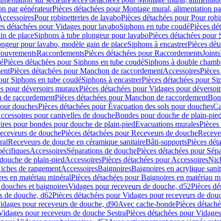
on par générateur
Pièces détachées pour Montage mural, alimentation pa
Accessoires
Pour robinetteries de lavabo
Pièces détachées pour Pour robi
es détachées pour Vidages pour lavabo
Siphons en tube coudé
Pièces dé
in de place
Siphons à tube plongeur pour lavabo
Pièces détachées pour 
ongeur pour lavabo, modèle gain de place
Siphons à encastrer
Pièces dét
ouvrements
Raccordements
Pièces détachées pour Raccordements
Joints
dé
Pièces détachées pour Siphons en tube coudé
Siphons à double chamb
ent
Pièces détachées pour Manchon de raccordement
Accessoires
Pièces
our Siphons en tube coudé
Siphons à encastrer
Pièces détachées pour Sip
s pour déversoirs muraux
Pièces détachées pour Vidages pour déversoi
 de raccordement
Pièces détachées pour Manchon de raccordement
Bon
pour douches
Pièces détachées pour Évacuation des sols pour douches
Ca
ccessoires pour canivelles de douche
Bondes pour douche de plain-pie
ires pour bondes pour douche de plain-pied
Evacuations murales
Pièces
eceveurs de douche
Pièces détachées pour Receveurs de douche
Receve
ral
Receveurs de douche en céramique sanitaire
Bâti-supports
Pièces dét
pécifiques
Accessoires
Séparations de douche
Pièces détachées pour Sép
 douche de plain-pied
Accessoires
Pièces détachées pour Accessoires
Nic
Niches de rangement
Accessoires
Baignoires
Baignoires en acrylique sanit
res en matériau minéral
Pièces détachées pour Baignoires en matériau m
douches et baignoires
Vidages pour receveurs de douche, d52
Pièces dé
s de douche, d62
Pièces détachées pour Vidages pour receveurs de dou
Vidages pour receveurs de douche, d90
Avec cache-bonde
Pièces détach
Vidages pour receveurs de douche Sestra
Pièces détachées pour Vidages