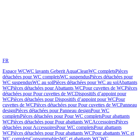
FR
Espace WC
WC lavants Geberit AquaClean
WC complets
Pièces
détachées pour WC complets
WC suspendus
Pièces détachées pour
WC suspendus
WC au sol
Pièces détachées pour WC au sol
Abattants
WC
Pièces détachées pour Abattants WC
Pour cuvettes de WC
Pièces
détachées pour Pour cuvettes de WC
Dispositifs d’appoint pour
WC
Pièces détachées pour Dispositifs d’appoint pour WC
Pour
cuvettes de WC
Pièces détachées pour Pour cuvettes de WC
Panneau
design
Pièces détachées pour Panneau design
Pour WC
complets
Pièces détachées pour Pour WC complets
Pour abattants
WC
Pièces détachées pour Pour abattants WC
Accessoires
Pièces
détachées pour Accessoires
Pour WC complets
Pour abattants
WC
Pièces détachées pour Pour abattants WC
Pour abattants WC et
WC complets
Consommables
WC et abattants WC
WC