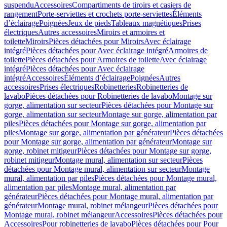
suspendu
Accessoires
Compartiments de tiroirs et casiers de
rangement
Porte-serviettes et crochets porte-serviettes
Éléments
d’éclairage
Poignées
Jeux de pieds
Tableaux magnétiques
Prises
électriques
Autres accessoires
Miroirs et armoires et
toilette
Miroirs
Pièces détachées pour Miroirs
Avec éclairage
intégré
Pièces détachées pour Avec éclairage intégré
Armoires de
toilette
Pièces détachées pour Armoires de toilette
Avec éclairage
intégré
Pièces détachées pour Avec éclairage
intégré
Accessoires
Éléments d’éclairage
Poignées
Autres
accessoires
Prises électriques
Robinetteries
Robinetteries de
lavabo
Pièces détachées pour Robinetteries de lavabo
Montage sur
gorge, alimentation sur secteur
Pièces détachées pour Montage sur
gorge, alimentation sur secteur
Montage sur gorge, alimentation par
piles
Pièces détachées pour Montage sur gorge, alimentation par
piles
Montage sur gorge, alimentation par générateur
Pièces détachées
pour Montage sur gorge, alimentation par générateur
Montage sur
gorge, robinet mitigeur
Pièces détachées pour Montage sur gorge,
robinet mitigeur
Montage mural, alimentation sur secteur
Pièces
détachées pour Montage mural, alimentation sur secteur
Montage
mural, alimentation par piles
Pièces détachées pour Montage mural,
alimentation par piles
Montage mural, alimentation par
générateur
Pièces détachées pour Montage mural, alimentation par
générateur
Montage mural, robinet mélangeur
Pièces détachées pour
Montage mural, robinet mélangeur
Accessoires
Pièces détachées pour
Accessoires
Pour robinetteries de lavabo
Pièces détachées pour Pour