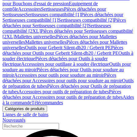
pour Bouchons d'essai de pression
Equipement de
contrôle
Accessoires
Sertisseuses
Pièces détachées pour
Sertisseuses
Sertisseuses compatibilité [1]
Pièces détachées pour
Sertisseuses compatibilité [1]
Sertisseuses compatibilité [2]
Pièces
détachées pour Sertisseuses compatibilité [2]
Sertisseuses
compatibilité [2XL]
Pièces détachées pour Sertisseuses compatibilité
[2XL]
Mallettes universelles
Pièces détachées pour Mallettes
universelles
Mallettes universelles
Pièces détachées pour Mallettes
universelles
Outils pour Geberit Silent-db20 / Geberit PE
Pièces
détachées pour Outils pour Geberit Silent-db20 / Geberit PE
Outils à
souder électrique
Pièces détachées pour Outils à souder
électrique
Accessoires pour outillage à souder électrique
Outils pour
soudure au miroir
Pièces détachées pour Outils pour soudure au
miroir
Accessoires pour outils pour soudure au miroir
Pièces
détachées pour Accessoires pour outils pour soudure au miroir
Outils
de préparation de tubes
Pièces détachées pour Outils de préparation
de tubes
Accessoires pour outils de préparation de tubes
Pièces
détachées pour Accessoires pour outils de préparation de tubes
Aides
à la commande
Télécommandes
Catégories de produits
Lignes de salle de bains
Nouveautés