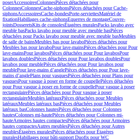
poser
Accessoires
Colonnes
Pièces détachées pour
Colonnes
Colonnes
Cache-siphons
Pièces détachées pour Cache-
siphons
Accessoires
Cache-bondes
Porte-serviettes
Matériel de
fixation
Habillages cache-siphons
Equerres de montage
Couvre-
joints
Dosserets
Kits de consoles
Étagères murales
Packs lavabo avec
meuble bas
Packs lavabo pour meuble avec meuble bas
Pièces
détachées pour Packs lavabo pour meuble avec meuble bas
Meubles
de salle de bains
Meubles bas pour lavabo
Pièces détachées pour
Meubles bas pour lavabo
Pour lave-mains
Pièces détachées pour Pour
lave-mains
Pour lavabos
Pièces détachées pour Pour lavabos
Pour
lavabos doubles
Pièces détachées pour Pour lavabos doubles
Pour
lavabos pour meuble
Pièces détachées pour Pour lavabos pour
meuble
Pour lave-mains d’angle
Pièces détachées pour Pour lave-
mains d’angle
Plans pour vasques
Pièces détachées pour Plans pour
vasques
Pour vasque à poser en forme de coupelle
Pièces détachées
pour Pour vasque à poser en forme de coupelle
Pour vasque à poser
rectangulaire
Pièces détachées pour Pour vasque à poser
rectangulaire
Meubles latéraux
Pièces détachées pour Meubles
latéraux
Meubles latéraux bas
Pièces détachées pour Meubles
latéraux bas
Colonnes hautes
Pièces détachées pour Colonnes
hautes
Colonnes mi-haute
Pièces détachées pour Colonnes mi-
haute
Armoires hautes compactes
Pièces détachées pour Armoires
hautes compactes
Autres meubles
Pièces détachées pour Autres
meubles
Étagères murales
Pièces détachées pour Étagères
murales
Habillages pour bâti-support Duofix pour WC