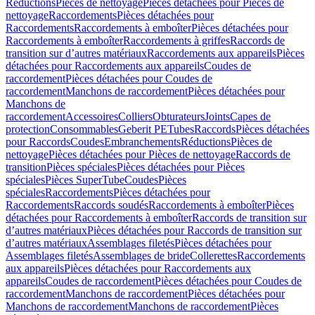
Réductions
Pièces de nettoyage
Pièces détachées pour Pièces de
nettoyage
Raccordements
Pièces détachées pour
Raccordements
Raccordements à emboîter
Pièces détachées pour
Raccordements à emboîter
Raccordements à griffes
Raccords de
transition sur d’autres matériaux
Raccordements aux appareils
Pièces
détachées pour Raccordements aux appareils
Coudes de
raccordement
Pièces détachées pour Coudes de
raccordement
Manchons de raccordement
Pièces détachées pour
Manchons de
raccordement
Accessoires
Colliers
Obturateurs
Joints
Capes de
protection
Consommables
Geberit PE
Tubes
Raccords
Pièces détachées
pour Raccords
Coudes
Embranchements
Réductions
Pièces de
nettoyage
Pièces détachées pour Pièces de nettoyage
Raccords de
transition
Pièces spéciales
Pièces détachées pour Pièces
spéciales
Pièces SuperTube
Coudes
Pièces
spéciales
Raccordements
Pièces détachées pour
Raccordements
Raccords soudés
Raccordements à emboîter
Pièces
détachées pour Raccordements à emboîter
Raccords de transition sur
d’autres matériaux
Pièces détachées pour Raccords de transition sur
d’autres matériaux
Assemblages filetés
Pièces détachées pour
Assemblages filetés
Assemblages de bride
Collerettes
Raccordements
aux appareils
Pièces détachées pour Raccordements aux
appareils
Coudes de raccordement
Pièces détachées pour Coudes de
raccordement
Manchons de raccordement
Pièces détachées pour
Manchons de raccordement
Manchons de raccordement
Pièces