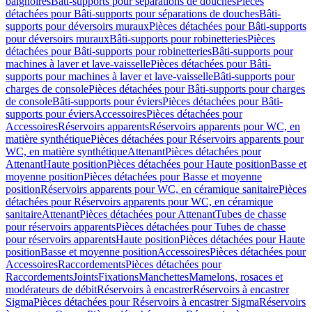
baignoires
Bâti-supports pour séparations de douches
Pièces
détachées pour Bâti-supports pour séparations de douches
Bâti-
supports pour déversoirs muraux
Pièces détachées pour Bâti-supports
pour déversoirs muraux
Bâti-supports pour robinetteries
Pièces
détachées pour Bâti-supports pour robinetteries
Bâti-supports pour
machines à laver et lave-vaisselle
Pièces détachées pour Bâti-
supports pour machines à laver et lave-vaisselle
Bâti-supports pour
charges de console
Pièces détachées pour Bâti-supports pour charges
de console
Bâti-supports pour éviers
Pièces détachées pour Bâti-
supports pour éviers
Accessoires
Pièces détachées pour
Accessoires
Réservoirs apparents
Réservoirs apparents pour WC, en
matière synthétique
Pièces détachées pour Réservoirs apparents pour
WC, en matière synthétique
Attenant
Pièces détachées pour
Attenant
Haute position
Pièces détachées pour Haute position
Basse et
moyenne position
Pièces détachées pour Basse et moyenne
position
Réservoirs apparents pour WC, en céramique sanitaire
Pièces
détachées pour Réservoirs apparents pour WC, en céramique
sanitaire
Attenant
Pièces détachées pour Attenant
Tubes de chasse
pour réservoirs apparents
Pièces détachées pour Tubes de chasse
pour réservoirs apparents
Haute position
Pièces détachées pour Haute
position
Basse et moyenne position
Accessoires
Pièces détachées pour
Accessoires
Raccordements
Pièces détachées pour
Raccordements
Joints
Fixations
Manchettes
Mamelons, rosaces et
modérateurs de débit
Réservoirs à encastrer
Réservoirs à encastrer
Sigma
Pièces détachées pour Réservoirs à encastrer Sigma
Réservoirs