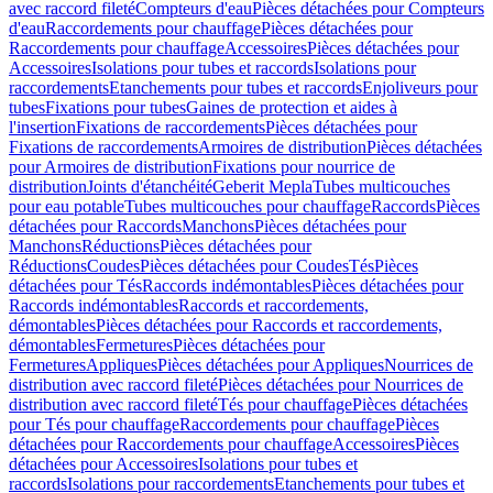
avec raccord fileté
Compteurs d'eau
Pièces détachées pour Compteurs
d'eau
Raccordements pour chauffage
Pièces détachées pour
Raccordements pour chauffage
Accessoires
Pièces détachées pour
Accessoires
Isolations pour tubes et raccords
Isolations pour
raccordements
Etanchements pour tubes et raccords
Enjoliveurs pour
tubes
Fixations pour tubes
Gaines de protection et aides à
l'insertion
Fixations de raccordements
Pièces détachées pour
Fixations de raccordements
Armoires de distribution
Pièces détachées
pour Armoires de distribution
Fixations pour nourrice de
distribution
Joints d'étanchéité
Geberit Mepla
Tubes multicouches
pour eau potable
Tubes multicouches pour chauffage
Raccords
Pièces
détachées pour Raccords
Manchons
Pièces détachées pour
Manchons
Réductions
Pièces détachées pour
Réductions
Coudes
Pièces détachées pour Coudes
Tés
Pièces
détachées pour Tés
Raccords indémontables
Pièces détachées pour
Raccords indémontables
Raccords et raccordements,
démontables
Pièces détachées pour Raccords et raccordements,
démontables
Fermetures
Pièces détachées pour
Fermetures
Appliques
Pièces détachées pour Appliques
Nourrices de
distribution avec raccord fileté
Pièces détachées pour Nourrices de
distribution avec raccord fileté
Tés pour chauffage
Pièces détachées
pour Tés pour chauffage
Raccordements pour chauffage
Pièces
détachées pour Raccordements pour chauffage
Accessoires
Pièces
détachées pour Accessoires
Isolations pour tubes et
raccords
Isolations pour raccordements
Etanchements pour tubes et