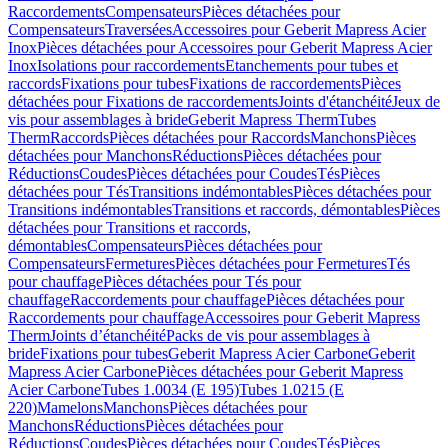
Raccordements
Compensateurs
Pièces détachées pour
Compensateurs
Traversées
Accessoires pour Geberit Mapress Acier
Inox
Pièces détachées pour Accessoires pour Geberit Mapress Acier
Inox
Isolations pour raccordements
Etanchements pour tubes et
raccords
Fixations pour tubes
Fixations de raccordements
Pièces
détachées pour Fixations de raccordements
Joints d'étanchéité
Jeux de
vis pour assemblages à bride
Geberit Mapress Therm
Tubes
Therm
Raccords
Pièces détachées pour Raccords
Manchons
Pièces
détachées pour Manchons
Réductions
Pièces détachées pour
Réductions
Coudes
Pièces détachées pour Coudes
Tés
Pièces
détachées pour Tés
Transitions indémontables
Pièces détachées pour
Transitions indémontables
Transitions et raccords, démontables
Pièces
détachées pour Transitions et raccords,
démontables
Compensateurs
Pièces détachées pour
Compensateurs
Fermetures
Pièces détachées pour Fermetures
Tés
pour chauffage
Pièces détachées pour Tés pour
chauffage
Raccordements pour chauffage
Pièces détachées pour
Raccordements pour chauffage
Accessoires pour Geberit Mapress
Therm
Joints d’étanchéité
Packs de vis pour assemblages à
bride
Fixations pour tubes
Geberit Mapress Acier Carbone
Geberit
Mapress Acier Carbone
Pièces détachées pour Geberit Mapress
Acier Carbone
Tubes 1.0034 (E 195)
Tubes 1.0215 (E
220)
Mamelons
Manchons
Pièces détachées pour
Manchons
Réductions
Pièces détachées pour
Réductions
Coudes
Pièces détachées pour Coudes
Tés
Pièces