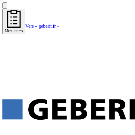
Vers « geberit.fr »
Mes listes