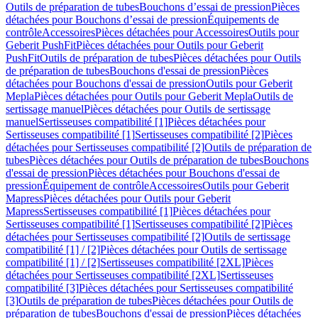
Outils de préparation de tubes
Bouchons d’essai de pression
Pièces
détachées pour Bouchons d’essai de pression
Équipements de
contrôle
Accessoires
Pièces détachées pour Accessoires
Outils pour
Geberit PushFit
Pièces détachées pour Outils pour Geberit
PushFit
Outils de préparation de tubes
Pièces détachées pour Outils
de préparation de tubes
Bouchons d'essai de pression
Pièces
détachées pour Bouchons d'essai de pression
Outils pour Geberit
Mepla
Pièces détachées pour Outils pour Geberit Mepla
Outils de
sertissage manuel
Pièces détachées pour Outils de sertissage
manuel
Sertisseuses compatibilité [1]
Pièces détachées pour
Sertisseuses compatibilité [1]
Sertisseuses compatibilité [2]
Pièces
détachées pour Sertisseuses compatibilité [2]
Outils de préparation de
tubes
Pièces détachées pour Outils de préparation de tubes
Bouchons
d'essai de pression
Pièces détachées pour Bouchons d'essai de
pression
Équipement de contrôle
Accessoires
Outils pour Geberit
Mapress
Pièces détachées pour Outils pour Geberit
Mapress
Sertisseuses compatibilité [1]
Pièces détachées pour
Sertisseuses compatibilité [1]
Sertisseuses compatibilité [2]
Pièces
détachées pour Sertisseuses compatibilité [2]
Outils de sertissage
compatibilité [1] / [2]
Pièces détachées pour Outils de sertissage
compatibilité [1] / [2]
Sertisseuses compatibilité [2XL]
Pièces
détachées pour Sertisseuses compatibilité [2XL]
Sertisseuses
compatibilité [3]
Pièces détachées pour Sertisseuses compatibilité
[3]
Outils de préparation de tubes
Pièces détachées pour Outils de
préparation de tubes
Bouchons d'essai de pression
Pièces détachées