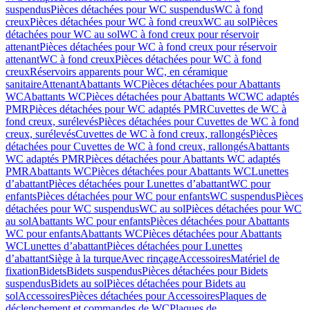
suspendus
Pièces détachées pour WC suspendus
WC à fond
creux
Pièces détachées pour WC à fond creux
WC au sol
Pièces
détachées pour WC au sol
WC à fond creux pour réservoir
attenant
Pièces détachées pour WC à fond creux pour réservoir
attenant
WC à fond creux
Pièces détachées pour WC à fond
creux
Réservoirs apparents pour WC, en céramique
sanitaire
Attenant
Abattants WC
Pièces détachées pour Abattants
WC
Abattants WC
Pièces détachées pour Abattants WC
WC adaptés
PMR
Pièces détachées pour WC adaptés PMR
Cuvettes de WC à
fond creux, surélevés
Pièces détachées pour Cuvettes de WC à fond
creux, surélevés
Cuvettes de WC à fond creux, rallongés
Pièces
détachées pour Cuvettes de WC à fond creux, rallongés
Abattants
WC adaptés PMR
Pièces détachées pour Abattants WC adaptés
PMR
Abattants WC
Pièces détachées pour Abattants WC
Lunettes
d’abattant
Pièces détachées pour Lunettes d’abattant
WC pour
enfants
Pièces détachées pour WC pour enfants
WC suspendus
Pièces
détachées pour WC suspendus
WC au sol
Pièces détachées pour WC
au sol
Abattants WC pour enfants
Pièces détachées pour Abattants
WC pour enfants
Abattants WC
Pièces détachées pour Abattants
WC
Lunettes d’abattant
Pièces détachées pour Lunettes
d’abattant
Siège à la turque
Avec rinçage
Accessoires
Matériel de
fixation
Bidets
Bidets suspendus
Pièces détachées pour Bidets
suspendus
Bidets au sol
Pièces détachées pour Bidets au
sol
Accessoires
Pièces détachées pour Accessoires
Plaques de
déclenchement et commandes de WC
Plaques de