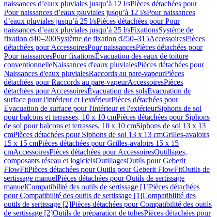
naissances d’eaux pluviales jusqu’à 12 l/s
Pièces détachées pour
Pour naissances d’eaux pluviales jusqu’à 12 l/s
Pour naissances
d’eaux pluviales jusqu’à 25 l/s
Pièces détachées pour Pour
naissances d’eaux pluviales jusqu’à 25 l/s
Fixations
Système de
fixation d40–200
Système de fixation d250–315
Accessoires
Pièces
détachées pour Accessoires
Pour naissances
Pièces détachées pour
Pour naissances
Pour fixations
Évacuation des eaux de toiture
conventionnelle
Naissances d'eaux pluviales
Pièces détachées pour
Naissances d'eaux pluviales
Raccords au pare-vapeur
Pièces
détachées pour Raccords au pare-vapeur
Accessoires
Pièces
détachées pour Accessoires
Évacuation des sols
Evacuation de
surface pour l'intérieur et l'extérieur
Pièces détachées pour
Evacuation de surface pour l'intérieur et l'extérieur
Siphons de sol
pour balcons et terrasses, 10 x 10 cm
Pièces détachées pour Siphons
de sol pour balcons et terrasses, 10 x 10 cm
Siphons de sol 13 x 13
cm
Pièces détachées pour Siphons de sol 13 x 13 cm
Grilles-avaloirs
15 x 15 cm
Pièces détachées pour Grilles-avaloirs 15 x 15
cm
Accessoires
Pièces détachées pour Accessoires
Outillages,
composants réseau et logiciels
Outillages
Outils pour Geberit
FlowFit
Pièces détachées pour Outils pour Geberit FlowFit
Outils de
sertissage manuel
Pièces détachées pour Outils de sertissage
manuel
Compatibilité des outils de sertissage [1]
Pièces détachées
pour Compatibilité des outils de sertissage [1]
Compatibilité des
outils de sertissage [2]
Pièces détachées pour Compatibilité des outils
de sertissage [2]
Outils de préparation de tubes
Pièces détachées pour