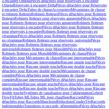
à encastrer Omega
Pièces détachées pour Réservoirs à encastrer
Omega
Réservoirs à encastrer Delta
Pièces détachées pour Réservoirs
à encastrer Delta
Tubes de chasse
Accessoires
Mécanismes de chasse
et robinets flotteurs
Robinets flotteurs
Pièces détachées pour Robinets
flotteurs
Robinets flotteurs pour réservoirs apparents
Pièces détachées
pour Robinets flotteurs pour réservoirs apparents
Robinets flotteurs
pour réservoirs à encastrer
Pièces détachées pour Robinets flotteurs
pour réservoirs à encastrer
Robinets flotteurs pour réservoirs en
céramique
Pièces détachées pour Robinets flotteurs pour réservoirs
en céramique
Robinets flotteurs pour réservoirs, universels
Pièces
détachées pour Robinets flotteurs pour réservoirs,
universels
Robinets flotteurs pour Monolith
Pièces détachées pour
Robinets flotteurs pour Monolith
Mécanismes de chasse
Pièces
détachées pour Mécanismes de chasse
Rinçage interrompable
Pièces
détachées pour Rinçage interrompable
Rinçage simple touche
Pièces
détachées pour Rinçage simple touche
Rinçage double touche
Pièces
détachées pour Rinçage double touche
Mécanismes de chasse
complets
Pièces détachées pour Mécanismes de chasse
complets
Rinçage interrompable
Pièces détachées pour Rinçage
interrompable
Rinçage simple touche
Pièces détachées pour Rinçage
simple touche
Rinçage double touche
Pièces détachées pour Rinçage
double touche
Systèmes de canalisation pour l’alimentation
Geberit
FlowFit
Tubes ML
Tubes ML pour chauffage
Raccords
Pièces
détachées pour Raccords
Manchons
Réductions
Coudes
Tés
Raccords
indémontables
Transitions et raccords, démontables
Pièces détachées