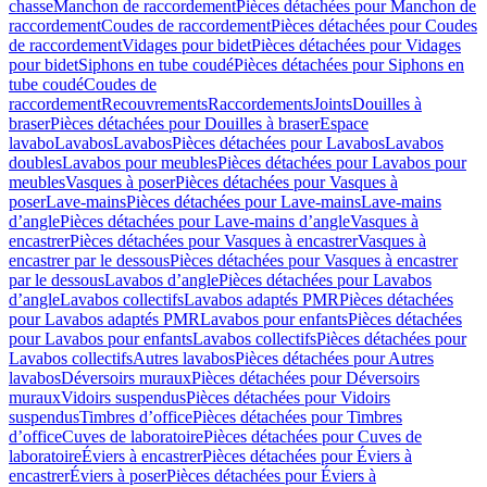
chasse
Manchon de raccordement
Pièces détachées pour Manchon de
raccordement
Coudes de raccordement
Pièces détachées pour Coudes
de raccordement
Vidages pour bidet
Pièces détachées pour Vidages
pour bidet
Siphons en tube coudé
Pièces détachées pour Siphons en
tube coudé
Coudes de
raccordement
Recouvrements
Raccordements
Joints
Douilles à
braser
Pièces détachées pour Douilles à braser
Espace
lavabo
Lavabos
Lavabos
Pièces détachées pour Lavabos
Lavabos
doubles
Lavabos pour meubles
Pièces détachées pour Lavabos pour
meubles
Vasques à poser
Pièces détachées pour Vasques à
poser
Lave-mains
Pièces détachées pour Lave-mains
Lave-mains
d’angle
Pièces détachées pour Lave-mains d’angle
Vasques à
encastrer
Pièces détachées pour Vasques à encastrer
Vasques à
encastrer par le dessous
Pièces détachées pour Vasques à encastrer
par le dessous
Lavabos d’angle
Pièces détachées pour Lavabos
d’angle
Lavabos collectifs
Lavabos adaptés PMR
Pièces détachées
pour Lavabos adaptés PMR
Lavabos pour enfants
Pièces détachées
pour Lavabos pour enfants
Lavabos collectifs
Pièces détachées pour
Lavabos collectifs
Autres lavabos
Pièces détachées pour Autres
lavabos
Déversoirs muraux
Pièces détachées pour Déversoirs
muraux
Vidoirs suspendus
Pièces détachées pour Vidoirs
suspendus
Timbres dʼoffice
Pièces détachées pour Timbres
dʼoffice
Cuves de laboratoire
Pièces détachées pour Cuves de
laboratoire
Éviers à encastrer
Pièces détachées pour Éviers à
encastrer
Éviers à poser
Pièces détachées pour Éviers à