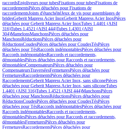
raccords
Enjoliveurs pour tubes
Fixations pour tubes
Fixations de
raccordements
Pièces détachées pour Fixations de
raccordements
Joints d'étanchéité
Jeux de vis pour assemblages de
brides
Geberit Mapress Acier Inox
Geberit Mapress Acier Inox
Pièces
détachées pour Geberit Mapress Acier Inox
Tubes 1.4401 (AISI
316)
Tubes 1.4521 (AISI 444)
Tubes 1.4301 (AISI
304)
Mamelons
Manchons
Pièces détachées pour
Manchons
Réductions
Pièces détachées pour
Réductions
Coudes
Pièces détachées pour Coudes
Tés
Pièces
détachées pour Tés
Raccords indémontables
Pièces détachées pour
Raccords indémontables
Raccords et raccordements,
démontables
Pièces détachées pour Raccords et raccordements,
démontables
Compensateurs
Pièces détachées pour
Compensateurs
Traversées
Fermetures
Pièces détachées pour
Fermetures
Raccordements
Pièces détachées pour
Raccordements
Geberit Mapress Acier Inox, sans silicone
Pièces
détachées pour Geberit Mapress Acier Inox, sans silicone
Tubes
1.4401 (AISI 316)
Tubes 1.4521 (AISI 444)
Manchons
Pièces
détachées pour Manchons
Réductions
Pièces détachées pour
Réductions
Coudes
Pièces détachées pour Coudes
Tés
Pièces
détachées pour Tés
Raccords indémontables
Pièces détachées pour
Raccords indémontables
Raccords et raccordements,
démontables
Pièces détachées pour Raccords et raccordements,
démontables
Fermetures
Pièces détachées pour
Fermetures
Raccordements
Pièces détachées pour