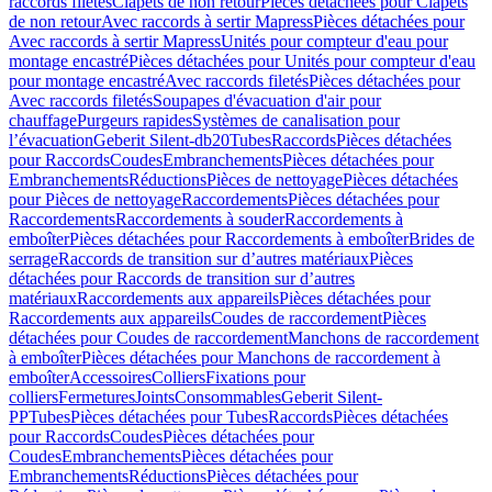
raccords filetés
Clapets de non retour
Pièces détachées pour Clapets
de non retour
Avec raccords à sertir Mapress
Pièces détachées pour
Avec raccords à sertir Mapress
Unités pour compteur d'eau pour
montage encastré
Pièces détachées pour Unités pour compteur d'eau
pour montage encastré
Avec raccords filetés
Pièces détachées pour
Avec raccords filetés
Soupapes d'évacuation d'air pour
chauffage
Purgeurs rapides
Systèmes de canalisation pour
l’évacuation
Geberit Silent-db20
Tubes
Raccords
Pièces détachées
pour Raccords
Coudes
Embranchements
Pièces détachées pour
Embranchements
Réductions
Pièces de nettoyage
Pièces détachées
pour Pièces de nettoyage
Raccordements
Pièces détachées pour
Raccordements
Raccordements à souder
Raccordements à
emboîter
Pièces détachées pour Raccordements à emboîter
Brides de
serrage
Raccords de transition sur d’autres matériaux
Pièces
détachées pour Raccords de transition sur d’autres
matériaux
Raccordements aux appareils
Pièces détachées pour
Raccordements aux appareils
Coudes de raccordement
Pièces
détachées pour Coudes de raccordement
Manchons de raccordement
à emboîter
Pièces détachées pour Manchons de raccordement à
emboîter
Accessoires
Colliers
Fixations pour
colliers
Fermetures
Joints
Consommables
Geberit Silent-
PP
Tubes
Pièces détachées pour Tubes
Raccords
Pièces détachées
pour Raccords
Coudes
Pièces détachées pour
Coudes
Embranchements
Pièces détachées pour
Embranchements
Réductions
Pièces détachées pour