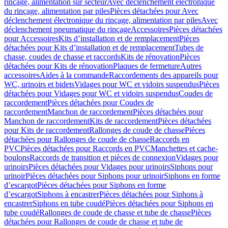
rinçage, alimentation sur secteur
Avec déclenchement électronique
du rinçage, alimentation par piles
Pièces détachées pour Avec
déclenchement électronique du rinçage, alimentation par piles
Avec
déclenchement pneumatique du rinçage
Accessoires
Pièces détachées
pour Accessoires
Kits d’installation et de remplacement
Pièces
détachées pour Kits d’installation et de remplacement
Tubes de
chasse, coudes de chasse et raccords
Kits de rénovation
Pièces
détachées pour Kits de rénovation
Plaques de fermeture
Autres
accessoires
Aides à la commande
Raccordements des appareils pour
WC, urinoirs et bidets
Vidages pour WC et vidoirs suspendus
Pièces
détachées pour Vidages pour WC et vidoirs suspendus
Coudes de
raccordement
Pièces détachées pour Coudes de
raccordement
Manchon de raccordement
Pièces détachées pour
Manchon de raccordement
Kits de raccordement
Pièces détachées
pour Kits de raccordement
Rallonges de coude de chasse
Pièces
détachées pour Rallonges de coude de chasse
Raccords en
PVC
Pièces détachées pour Raccords en PVC
Manchettes et cache-
boulons
Raccords de transition et pièces de connexion
Vidages pour
urinoirs
Pièces détachées pour Vidages pour urinoirs
Siphons pour
urinoir
Pièces détachées pour Siphons pour urinoir
Siphons en forme
d’escargot
Pièces détachées pour Siphons en forme
d’escargot
Siphons à encastrer
Pièces détachées pour Siphons à
encastrer
Siphons en tube coudé
Pièces détachées pour Siphons en
tube coudé
Rallonges de coude de chasse et tube de chasse
Pièces
détachées pour Rallonges de coude de chasse et tube de