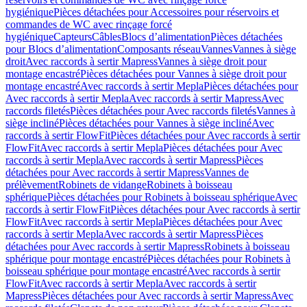
hygiénique
Pièces détachées pour Accessoires pour réservoirs et
commandes de WC avec rinçage forcé
hygiénique
Capteurs
Câbles
Blocs d’alimentation
Pièces détachées
pour Blocs d’alimentation
Composants réseau
Vannes
Vannes à siège
droit
Avec raccords à sertir Mapress
Vannes à siège droit pour
montage encastré
Pièces détachées pour Vannes à siège droit pour
montage encastré
Avec raccords à sertir Mepla
Pièces détachées pour
Avec raccords à sertir Mepla
Avec raccords à sertir Mapress
Avec
raccords filetés
Pièces détachées pour Avec raccords filetés
Vannes à
siège incliné
Pièces détachées pour Vannes à siège incliné
Avec
raccords à sertir FlowFit
Pièces détachées pour Avec raccords à sertir
FlowFit
Avec raccords à sertir Mepla
Pièces détachées pour Avec
raccords à sertir Mepla
Avec raccords à sertir Mapress
Pièces
détachées pour Avec raccords à sertir Mapress
Vannes de
prélèvement
Robinets de vidange
Robinets à boisseau
sphérique
Pièces détachées pour Robinets à boisseau sphérique
Avec
raccords à sertir FlowFit
Pièces détachées pour Avec raccords à sertir
FlowFit
Avec raccords à sertir Mepla
Pièces détachées pour Avec
raccords à sertir Mepla
Avec raccords à sertir Mapress
Pièces
détachées pour Avec raccords à sertir Mapress
Robinets à boisseau
sphérique pour montage encastré
Pièces détachées pour Robinets à
boisseau sphérique pour montage encastré
Avec raccords à sertir
FlowFit
Avec raccords à sertir Mepla
Avec raccords à sertir
Mapress
Pièces détachées pour Avec raccords à sertir Mapress
Avec