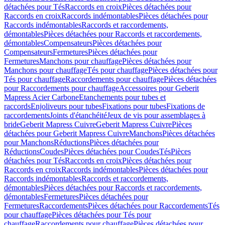
détachées pour Tés
Raccords en croix
Pièces détachées pour
Raccords en croix
Raccords indémontables
Pièces détachées pour
Raccords indémontables
Raccords et raccordements,
démontables
Pièces détachées pour Raccords et raccordements,
démontables
Compensateurs
Pièces détachées pour
Compensateurs
Fermetures
Pièces détachées pour
Fermetures
Manchons pour chauffage
Pièces détachées pour
Manchons pour chauffage
Tés pour chauffage
Pièces détachées pour
Tés pour chauffage
Raccordements pour chauffage
Pièces détachées
pour Raccordements pour chauffage
Accessoires pour Geberit
Mapress Acier Carbone
Etanchements pour tubes et
raccords
Enjoliveurs pour tubes
Fixations pour tubes
Fixations de
raccordements
Joints d'étanchéité
Jeux de vis pour assemblages à
bride
Geberit Mapress Cuivre
Geberit Mapress Cuivre
Pièces
détachées pour Geberit Mapress Cuivre
Manchons
Pièces détachées
pour Manchons
Réductions
Pièces détachées pour
Réductions
Coudes
Pièces détachées pour Coudes
Tés
Pièces
détachées pour Tés
Raccords en croix
Pièces détachées pour
Raccords en croix
Raccords indémontables
Pièces détachées pour
Raccords indémontables
Raccords et raccordements,
démontables
Pièces détachées pour Raccords et raccordements,
démontables
Fermetures
Pièces détachées pour
Fermetures
Raccordements
Pièces détachées pour Raccordements
Tés
pour chauffage
Pièces détachées pour Tés pour
chauffage
Raccordements pour chauffage
Pièces détachées pour