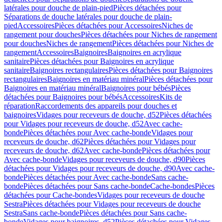
latérales pour douche de plain-pied
Pièces détachées pour
Séparations de douche latérales pour douche de plain-
pied
Accessoires
Pièces détachées pour Accessoires
Niches de
rangement pour douches
Pièces détachées pour Niches de rangement
pour douches
Niches de rangement
Pièces détachées pour Niches de
rangement
Accessoires
Baignoires
Baignoires en acrylique
sanitaire
Pièces détachées pour Baignoires en acrylique
sanitaire
Baignoires rectangulaires
Pièces détachées pour Baignoires
rectangulaires
Baignoires en matériau minéral
Pièces détachées pour
Baignoires en matériau minéral
Baignoires pour bébés
Pièces
détachées pour Baignoires pour bébés
Accessoires
Kits de
réparation
Raccordements des appareils pour douches et
baignoires
Vidages pour receveurs de douche, d52
Pièces détachées
pour Vidages pour receveurs de douche, d52
Avec cache-
bonde
Pièces détachées pour Avec cache-bonde
Vidages pour
receveurs de douche, d62
Pièces détachées pour Vidages pour
receveurs de douche, d62
Avec cache-bonde
Pièces détachées pour
Avec cache-bonde
Vidages pour receveurs de douche, d90
Pièces
détachées pour Vidages pour receveurs de douche, d90
Avec cache-
bonde
Pièces détachées pour Avec cache-bonde
Sans cache-
bonde
Pièces détachées pour Sans cache-bonde
Cache-bondes
Pièces
détachées pour Cache-bondes
Vidages pour receveurs de douche
Sestra
Pièces détachées pour Vidages pour receveurs de douche
Sestra
Sans cache-bonde
Pièces détachées pour Sans cache-
bonde
Vidages pour baignoires, d52
Pièces détachées pour Vidages