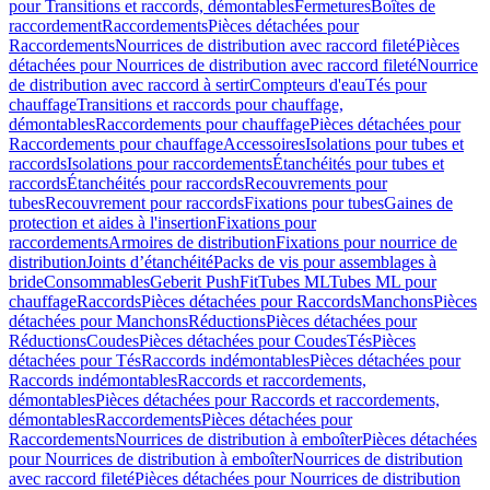
pour Transitions et raccords, démontables
Fermetures
Boîtes de
raccordement
Raccordements
Pièces détachées pour
Raccordements
Nourrices de distribution avec raccord fileté
Pièces
détachées pour Nourrices de distribution avec raccord fileté
Nourrice
de distribution avec raccord à sertir
Compteurs d'eau
Tés pour
chauffage
Transitions et raccords pour chauffage,
démontables
Raccordements pour chauffage
Pièces détachées pour
Raccordements pour chauffage
Accessoires
Isolations pour tubes et
raccords
Isolations pour raccordements
Étanchéités pour tubes et
raccords
Étanchéités pour raccords
Recouvrements pour
tubes
Recouvrement pour raccords
Fixations pour tubes
Gaines de
protection et aides à l'insertion
Fixations pour
raccordements
Armoires de distribution
Fixations pour nourrice de
distribution
Joints d’étanchéité
Packs de vis pour assemblages à
bride
Consommables
Geberit PushFit
Tubes ML
Tubes ML pour
chauffage
Raccords
Pièces détachées pour Raccords
Manchons
Pièces
détachées pour Manchons
Réductions
Pièces détachées pour
Réductions
Coudes
Pièces détachées pour Coudes
Tés
Pièces
détachées pour Tés
Raccords indémontables
Pièces détachées pour
Raccords indémontables
Raccords et raccordements,
démontables
Pièces détachées pour Raccords et raccordements,
démontables
Raccordements
Pièces détachées pour
Raccordements
Nourrices de distribution à emboîter
Pièces détachées
pour Nourrices de distribution à emboîter
Nourrices de distribution
avec raccord fileté
Pièces détachées pour Nourrices de distribution