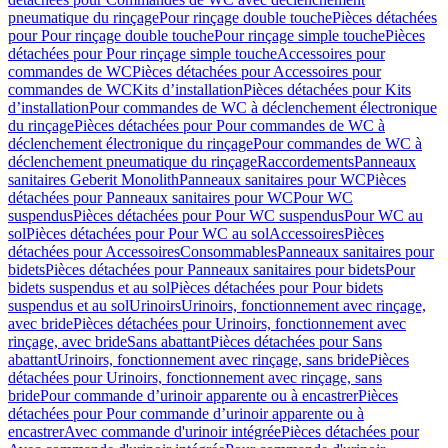
pneumatique du rinçage
Pour rinçage double touche
Pièces détachées
pour Pour rinçage double touche
Pour rinçage simple touche
Pièces
détachées pour Pour rinçage simple touche
Accessoires pour
commandes de WC
Pièces détachées pour Accessoires pour
commandes de WC
Kits d’installation
Pièces détachées pour Kits
d’installation
Pour commandes de WC à déclenchement électronique
du rinçage
Pièces détachées pour Pour commandes de WC à
déclenchement électronique du rinçage
Pour commandes de WC à
déclenchement pneumatique du rinçage
Raccordements
Panneaux
sanitaires Geberit Monolith
Panneaux sanitaires pour WC
Pièces
détachées pour Panneaux sanitaires pour WC
Pour WC
suspendus
Pièces détachées pour Pour WC suspendus
Pour WC au
sol
Pièces détachées pour Pour WC au sol
Accessoires
Pièces
détachées pour Accessoires
Consommables
Panneaux sanitaires pour
bidets
Pièces détachées pour Panneaux sanitaires pour bidets
Pour
bidets suspendus et au sol
Pièces détachées pour Pour bidets
suspendus et au sol
Urinoirs
Urinoirs, fonctionnement avec rinçage,
avec bride
Pièces détachées pour Urinoirs, fonctionnement avec
rinçage, avec bride
Sans abattant
Pièces détachées pour Sans
abattant
Urinoirs, fonctionnement avec rinçage, sans bride
Pièces
détachées pour Urinoirs, fonctionnement avec rinçage, sans
bride
Pour commande d’urinoir apparente ou à encastrer
Pièces
détachées pour Pour commande d’urinoir apparente ou à
encastrer
Avec commande d'urinoir intégrée
Pièces détachées pour