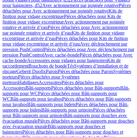
pour baignoires, d52
Avec actionnement par poignée rotative
Pièces
détachées pour Avec actionnement par poignée rotative
Kits de
finition pour vidage excentrique
Pièces détachées pour Kits de
finition pour vidage excentrique
Avec actionnement par poignée
rotative et arrivée d’eau
Pièces détachées pour Avec actionnement
par poignée rotative et arrivée d’eau
Kits de finition pour vidage
excentrique et arrivée d’eau
Pièces détachées pour Kits de finition
pour vidage excentrique et arrivée d’eau
Avec déclenchement par
pression PushControl
Pièces détachées pour Avec déclenchement par
pression PushControl
Avec cache-bonde
Pièces détachées pour Avec
cache-bonde
Accessoires pour vidages pour baignoires
Kits de
raccordement
Bouchons de bonde
Tés
Systèmes d’installation et de
rinçage
Geberit Duofix
Parois
Pièces détachées pour Parois
Systèmes
porteurs
Pièces détachées pour Systèmes
porteurs
Habillages
Accessoires
Pièces détachées pour
Accessoires
Bâti-supports
Pièces détachées pour Bâti-supports
Bâti-
supports pour WC
Pièces détachées pour Bâti-supports pour
WC
Bâti-supports pour lavabos
Pièces détachées pour Bâti-supports
pour lavabos
Bâti-supports pour bidets
Pièces détachées pour Bâti-
supports pour bidets
Bâti-supports pour urinoirs
Pièces détachées
pour Bâti-supports pour urinoirs
Bâti-supports pour douches avec
évacuation murale
Pièces détachées pour Bâti-supports pour douches
avec évacuation murale
Bâti-supports pour douches et
baignoires
Pièces détachées pour Bâti-supports pour douches et