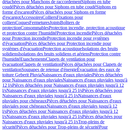
détachées pour Manchons de raccordement
Siphons en tube
coudé
Pièces détachées pour Siphons en tube coudé
Siphons en
forme d'escargot
Pièces détachées pour Siphons en forme
d'escargot
Accessoires
Colliers
Fixations pour
colliers
Coques
Fermetures
Joints
Boîtiers de
protection
Consommables
Protection incendie, protection acoustique
et protection contre l'humidité
Protection incendie
Pièces détachées
pour Protection incendie
Protection incendie pour systèmes
d'évacuation
Pièces détachées pour Protection incendie pour
systèmes d'évacuation
Protection acoustique
Isolations des bruits
solidiens
Isolations des bruits solidiens et aériens
Protection contre
l'humidité
Etanchements
Clapets de ventilation pour
évacuation
Clapets de ventilation
Pièces détachées pour Clapets de
ventilation
Soupapes de retenue d'énergie
Évacuation des eaux de
toiture Geberit Pluvia
Naissances d'eaux pluviales
Pièces détachées
pour Naissances d'eaux pluviales
Naissances d'eaux pluviales jusqu'à
12 l/s
Pièces détachées pour Naissances d'eaux pluviales jusqu'à 12
l/s
Naissances d'eaux pluviales jusqu'à 25 l/s
Pièces détachées pour
Naissances d'eaux pluviales jusqu'à 25 l/s
Naissances d'eaux
pluviales pour chéneaux
Pièces détachées pour Naissances d'eaux
pluviales pour chéneaux
Naissances d'eaux pluviales jusqu'à 12
l/s
Pièces détachées pour Naissances d'eaux pluviales jusqu'à 12
l/s
Naissances d'eaux pluviales jusqu'à 25 l/s
Pièces détachées pour
Naissances d'eaux pluviales jusqu'à 25 l/s
Trop-pleins de
sécurité
Pièces détachées pour Trop-pleins de sécurité
Pour