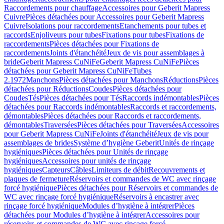
Raccordements pour chauffage
Accessoires pour Geberit Mapress
Cuivre
Pièces détachées pour Accessoires pour Geberit Mapress
Cuivre
Isolations pour raccordements
Etanchements pour tubes et
raccords
Enjoliveurs pour tubes
Fixations pour tubes
Fixations de
raccordements
Pièces détachées pour Fixations de
raccordements
Joints d'étanchéité
Jeux de vis pour assemblages à
bride
Geberit Mapress CuNiFe
Geberit Mapress CuNiFe
Pièces
détachées pour Geberit Mapress CuNiFe
Tubes
2.1972
Manchons
Pièces détachées pour Manchons
Réductions
Pièces
détachées pour Réductions
Coudes
Pièces détachées pour
Coudes
Tés
Pièces détachées pour Tés
Raccords indémontables
Pièces
détachées pour Raccords indémontables
Raccords et raccordements,
démontables
Pièces détachées pour Raccords et raccordements,
démontables
Traversées
Pièces détachées pour Traversées
Accessoires
pour Geberit Mapress CuNiFe
Joints d'étanchéité
Jeux de vis pour
assemblages de brides
Système d’hygiène Geberit
Unités de rinçage
hygiéniques
Pièces détachées pour Unités de rinçage
hygiéniques
Accessoires pour unités de rinçage
hygiéniques
Capteurs
Câbles
Limiteurs de débit
Recouvrements et
plaques de fermeture
Réservoirs et commandes de WC avec rinçage
forcé hygiénique
Pièces détachées pour Réservoirs et commandes de
WC avec rinçage forcé hygiénique
Réservoirs à encastrer avec
rinçage forcé hygiénique
Modules d’hygiène à intégrer
Pièces
détachées pour Modules d’hygiène à intégrer
Accessoires pour
réservoirs et commandes de WC avec rinçage forcé