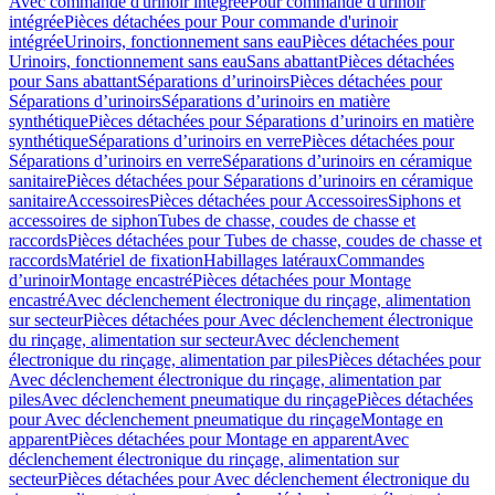
Avec commande d'urinoir intégrée
Pour commande d'urinoir
intégrée
Pièces détachées pour Pour commande d'urinoir
intégrée
Urinoirs, fonctionnement sans eau
Pièces détachées pour
Urinoirs, fonctionnement sans eau
Sans abattant
Pièces détachées
pour Sans abattant
Séparations d’urinoirs
Pièces détachées pour
Séparations d’urinoirs
Séparations d’urinoirs en matière
synthétique
Pièces détachées pour Séparations d’urinoirs en matière
synthétique
Séparations d’urinoirs en verre
Pièces détachées pour
Séparations d’urinoirs en verre
Séparations d’urinoirs en céramique
sanitaire
Pièces détachées pour Séparations d’urinoirs en céramique
sanitaire
Accessoires
Pièces détachées pour Accessoires
Siphons et
accessoires de siphon
Tubes de chasse, coudes de chasse et
raccords
Pièces détachées pour Tubes de chasse, coudes de chasse et
raccords
Matériel de fixation
Habillages latéraux
Commandes
dʼurinoir
Montage encastré
Pièces détachées pour Montage
encastré
Avec déclenchement électronique du rinçage, alimentation
sur secteur
Pièces détachées pour Avec déclenchement électronique
du rinçage, alimentation sur secteur
Avec déclenchement
électronique du rinçage, alimentation par piles
Pièces détachées pour
Avec déclenchement électronique du rinçage, alimentation par
piles
Avec déclenchement pneumatique du rinçage
Pièces détachées
pour Avec déclenchement pneumatique du rinçage
Montage en
apparent
Pièces détachées pour Montage en apparent
Avec
déclenchement électronique du rinçage, alimentation sur
secteur
Pièces détachées pour Avec déclenchement électronique du