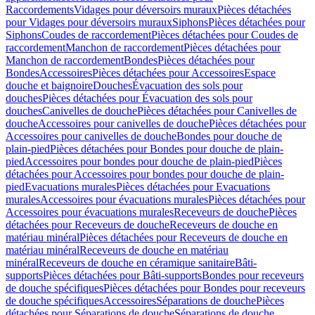
Raccordements
Vidages pour déversoirs muraux
Pièces détachées
pour Vidages pour déversoirs muraux
Siphons
Pièces détachées pour
Siphons
Coudes de raccordement
Pièces détachées pour Coudes de
raccordement
Manchon de raccordement
Pièces détachées pour
Manchon de raccordement
Bondes
Pièces détachées pour
Bondes
Accessoires
Pièces détachées pour Accessoires
Espace
douche et baignoire
Douches
Évacuation des sols pour
douches
Pièces détachées pour Évacuation des sols pour
douches
Canivelles de douche
Pièces détachées pour Canivelles de
douche
Accessoires pour canivelles de douche
Pièces détachées pour
Accessoires pour canivelles de douche
Bondes pour douche de
plain-pied
Pièces détachées pour Bondes pour douche de plain-
pied
Accessoires pour bondes pour douche de plain-pied
Pièces
détachées pour Accessoires pour bondes pour douche de plain-
pied
Evacuations murales
Pièces détachées pour Evacuations
murales
Accessoires pour évacuations murales
Pièces détachées pour
Accessoires pour évacuations murales
Receveurs de douche
Pièces
détachées pour Receveurs de douche
Receveurs de douche en
matériau minéral
Pièces détachées pour Receveurs de douche en
matériau minéral
Receveurs de douche en matériau
minéral
Receveurs de douche en céramique sanitaire
Bâti-
supports
Pièces détachées pour Bâti-supports
Bondes pour receveurs
de douche spécifiques
Pièces détachées pour Bondes pour receveurs
de douche spécifiques
Accessoires
Séparations de douche
Pièces
détachées pour Séparations de douche
Séparations de douche