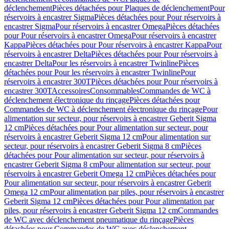
déclenchement
Pièces détachées pour Plaques de déclenchement
Pour
réservoirs à encastrer Sigma
Pièces détachées pour Pour réservoirs à
encastrer Sigma
Pour réservoirs à encastrer Omega
Pièces détachées
pour Pour réservoirs à encastrer Omega
Pour réservoirs à encastrer
Kappa
Pièces détachées pour Pour réservoirs à encastrer Kappa
Pour
réservoirs à encastrer Delta
Pièces détachées pour Pour réservoirs à
encastrer Delta
Pour les réservoirs à encastrer Twinline
Pièces
détachées pour Pour les réservoirs à encastrer Twinline
Pour
réservoirs à encastrer 300T
Pièces détachées pour Pour réservoirs à
encastrer 300T
Accessoires
Consommables
Commandes de WC à
déclenchement électronique du rinçage
Pièces détachées pour
Commandes de WC à déclenchement électronique du rinçage
Pour
alimentation sur secteur, pour réservoirs à encastrer Geberit Sigma
12 cm
Pièces détachées pour Pour alimentation sur secteur, pour
réservoirs à encastrer Geberit Sigma 12 cm
Pour alimentation sur
secteur, pour réservoirs à encastrer Geberit Sigma 8 cm
Pièces
détachées pour Pour alimentation sur secteur, pour réservoirs à
encastrer Geberit Sigma 8 cm
Pour alimentation sur secteur, pour
réservoirs à encastrer Geberit Omega 12 cm
Pièces détachées pour
Pour alimentation sur secteur, pour réservoirs à encastrer Geberit
Omega 12 cm
Pour alimentation par piles, pour réservoirs à encastrer
Geberit Sigma 12 cm
Pièces détachées pour Pour alimentation par
piles, pour réservoirs à encastrer Geberit Sigma 12 cm
Commandes
de WC avec déclenchement pneumatique du rinçage
Pièces
détachées pour Commandes de WC avec déclenchement