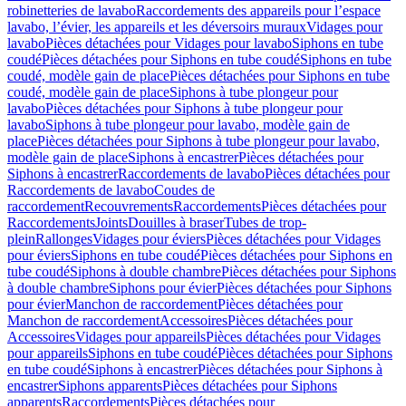
robinetteries de lavabo
Raccordements des appareils pour l’espace
lavabo, l’évier, les appareils et les déversoirs muraux
Vidages pour
lavabo
Pièces détachées pour Vidages pour lavabo
Siphons en tube
coudé
Pièces détachées pour Siphons en tube coudé
Siphons en tube
coudé, modèle gain de place
Pièces détachées pour Siphons en tube
coudé, modèle gain de place
Siphons à tube plongeur pour
lavabo
Pièces détachées pour Siphons à tube plongeur pour
lavabo
Siphons à tube plongeur pour lavabo, modèle gain de
place
Pièces détachées pour Siphons à tube plongeur pour lavabo,
modèle gain de place
Siphons à encastrer
Pièces détachées pour
Siphons à encastrer
Raccordements de lavabo
Pièces détachées pour
Raccordements de lavabo
Coudes de
raccordement
Recouvrements
Raccordements
Pièces détachées pour
Raccordements
Joints
Douilles à braser
Tubes de trop-
plein
Rallonges
Vidages pour éviers
Pièces détachées pour Vidages
pour éviers
Siphons en tube coudé
Pièces détachées pour Siphons en
tube coudé
Siphons à double chambre
Pièces détachées pour Siphons
à double chambre
Siphons pour évier
Pièces détachées pour Siphons
pour évier
Manchon de raccordement
Pièces détachées pour
Manchon de raccordement
Accessoires
Pièces détachées pour
Accessoires
Vidages pour appareils
Pièces détachées pour Vidages
pour appareils
Siphons en tube coudé
Pièces détachées pour Siphons
en tube coudé
Siphons à encastrer
Pièces détachées pour Siphons à
encastrer
Siphons apparents
Pièces détachées pour Siphons
apparents
Raccordements
Pièces détachées pour