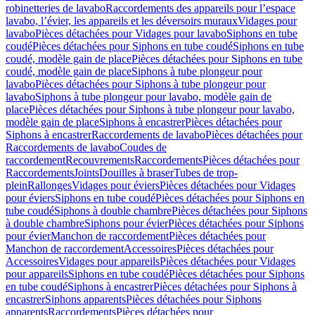
robinetteries de lavabo
Raccordements des appareils pour l’espace
lavabo, l’évier, les appareils et les déversoirs muraux
Vidages pour
lavabo
Pièces détachées pour Vidages pour lavabo
Siphons en tube
coudé
Pièces détachées pour Siphons en tube coudé
Siphons en tube
coudé, modèle gain de place
Pièces détachées pour Siphons en tube
coudé, modèle gain de place
Siphons à tube plongeur pour
lavabo
Pièces détachées pour Siphons à tube plongeur pour
lavabo
Siphons à tube plongeur pour lavabo, modèle gain de
place
Pièces détachées pour Siphons à tube plongeur pour lavabo,
modèle gain de place
Siphons à encastrer
Pièces détachées pour
Siphons à encastrer
Raccordements de lavabo
Pièces détachées pour
Raccordements de lavabo
Coudes de
raccordement
Recouvrements
Raccordements
Pièces détachées pour
Raccordements
Joints
Douilles à braser
Tubes de trop-
plein
Rallonges
Vidages pour éviers
Pièces détachées pour Vidages
pour éviers
Siphons en tube coudé
Pièces détachées pour Siphons en
tube coudé
Siphons à double chambre
Pièces détachées pour Siphons
à double chambre
Siphons pour évier
Pièces détachées pour Siphons
pour évier
Manchon de raccordement
Pièces détachées pour
Manchon de raccordement
Accessoires
Pièces détachées pour
Accessoires
Vidages pour appareils
Pièces détachées pour Vidages
pour appareils
Siphons en tube coudé
Pièces détachées pour Siphons
en tube coudé
Siphons à encastrer
Pièces détachées pour Siphons à
encastrer
Siphons apparents
Pièces détachées pour Siphons
apparents
Raccordements
Pièces détachées pour