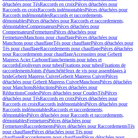
détachées pour Tés
Raccords en croix
Pièces détachées pour
Raccords en croix
Raccords indémontables
Pièces détachées pour
Raccords indémontables
Raccords et raccordements,
démontables
Pièces détachées pour Raccords et raccordements,
démontables
Compensateurs
Pièces détachées pour
Compensateurs
Fermetures
Pièces détachées pour
Fermetures
Manchons pour chauffage
Pièces détachées pour
Manchons pour chauffage
Tés pour chauffage
Pièces détachées pour
Tés pour chauffage
Raccordements pour chauffage
Pièces détachées
pour Raccordements pour chauffage
Accessoires pour Geberit
Mapress Acier Carbone
Etanchements pour tubes et
raccords
Enjoliveurs pour tubes
Fixations pour tubes
Fixations de
raccordements
Joints d'étanchéité
Jeux de vis pour assemblages à
bride
Geberit Mapress Cuivre
Geberit Mapress Cuivre
Pièces
détachées pour Geberit Mapress Cuivre
Manchons
Pièces détachées
pour Manchons
Réductions
Pièces détachées pour
Réductions
Coudes
Pièces détachées pour Coudes
Tés
Pièces
détachées pour Tés
Raccords en croix
Pièces détachées pour
Raccords en croix
Raccords indémontables
Pièces détachées pour
Raccords indémontables
Raccords et raccordements,
démontables
Pièces détachées pour Raccords et raccordements,
démontables
Fermetures
Pièces détachées pour
Fermetures
Raccordements
Pièces détachées pour Raccordements
Tés
pour chauffage
Pièces détachées pour Tés pour
chauffage
Raccordements pour chauffage
Pièces détachées pour