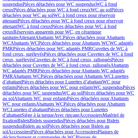
suspendus
Pièces détachées pour WC suspendus
WC à fond
creux
Pièces détachées pour WC à fond creux
WC au sol
Pièces
détachées pour WC au sol
WC à fond creux pour réservoir
attenant
Pièces détachées pour WC à fond creux pour réservoir
attenant
WC à fond creux
Pièces détachées pour WC à fond
creux
Réservoirs apparents pour WC, en céramique
sanitaire
Attenant
Abattants WC
Pièces détachées pour Abattants
WC
Abattants WC
Pièces détachées pour Abattants WC
WC adaptés
PMR
Pièces détachées pour WC adaptés PMR
Cuvettes de WC à
fond creux, surélevés
Pièces détachées pour Cuvettes de WC à fond
creux, surélevés
Cuvettes de WC à fond creux, rallongés
Pièces
détachées pour Cuvettes de WC à fond creux, rallongés
Abattants
WC adaptés PMR
Pièces détachées pour Abattants WC adaptés
PMR
Abattants WC
Pièces détachées pour Abattants WC
Lunettes
d’abattant
Pièces détachées pour Lunettes d’abattant
WC pour
enfants
Pièces détachées pour WC pour enfants
WC suspendus
Pièces
détachées pour WC suspendus
WC au sol
Pièces détachées pour WC
au sol
Abattants WC pour enfants
Pièces détachées pour Abattants
WC pour enfants
Abattants WC
Pièces détachées pour Abattants
WC
Lunettes d’abattant
Pièces détachées pour Lunettes
d’abattant
Siège à la turque
Avec rinçage
Accessoires
Matériel de
fixation
Bidets
Bidets suspendus
Pièces détachées pour Bidets
suspendus
Bidets au sol
Pièces détachées pour Bidets au
sol
Accessoires
Pièces détachées pour Accessoires
Plaques de
déclenchement et commandes de WC
Plaques de