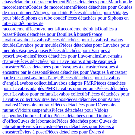
chasse
Manchon de raccordement
Pièces détachées pour Manchon de
raccordement
Coudes de raccordement
Pièces détachées pour Coudes
de raccordement
Vidages pour bidet
Pièces détachées pour Vidages
pour bidet
Siphons en tube coudé
Pièces détachées pour Siphons en
tube coudé
Coudes de
raccordement
Recouvrements
Raccordements
Joints
Douilles à
braser
Pièces détachées pour Douilles à braser
Espace
lavabo
Lavabos
Lavabos
Pièces détachées pour Lavabos
Lavabos
doubles
Lavabos pour meubles
Pièces détachées pour Lavabos pour
meubles
Vasques à poser
Pièces détachées pour Vasques à
poser
Lave-mains
Pièces détachées pour Lave-mains
Lave-mains
d’angle
Pièces détachées pour Lave-mains d’angle
Vasques à
encastrer
Pièces détachées pour Vasques à encastrer
Vasques à
encastrer par le dessous
Pièces détachées pour Vasques à encastrer
par le dessous
Lavabos d’angle
Pièces détachées pour Lavabos
d’angle
Lavabos collectifs
Lavabos adaptés PMR
Pièces détachées
pour Lavabos adaptés PMR
Lavabos pour enfants
Pièces détachées
pour Lavabos pour enfants
Lavabos collectifs
Pièces détachées pour
Lavabos collectifs
Autres lavabos
Pièces détachées pour Autres
lavabos
Déversoirs muraux
Pièces détachées pour Déversoirs
muraux
Vidoirs suspendus
Pièces détachées pour Vidoirs
suspendus
Timbres dʼoffice
Pièces détachées pour Timbres
dʼoffice
Cuves de laboratoire
Pièces détachées pour Cuves de
laboratoire
Éviers à encastrer
Pièces détachées pour Éviers à
encastrer
Éviers à poser
Pièces détachées pour Éviers à