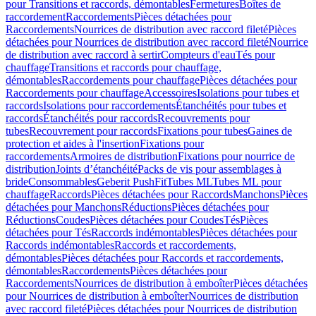
pour Transitions et raccords, démontables
Fermetures
Boîtes de
raccordement
Raccordements
Pièces détachées pour
Raccordements
Nourrices de distribution avec raccord fileté
Pièces
détachées pour Nourrices de distribution avec raccord fileté
Nourrice
de distribution avec raccord à sertir
Compteurs d'eau
Tés pour
chauffage
Transitions et raccords pour chauffage,
démontables
Raccordements pour chauffage
Pièces détachées pour
Raccordements pour chauffage
Accessoires
Isolations pour tubes et
raccords
Isolations pour raccordements
Étanchéités pour tubes et
raccords
Étanchéités pour raccords
Recouvrements pour
tubes
Recouvrement pour raccords
Fixations pour tubes
Gaines de
protection et aides à l'insertion
Fixations pour
raccordements
Armoires de distribution
Fixations pour nourrice de
distribution
Joints d’étanchéité
Packs de vis pour assemblages à
bride
Consommables
Geberit PushFit
Tubes ML
Tubes ML pour
chauffage
Raccords
Pièces détachées pour Raccords
Manchons
Pièces
détachées pour Manchons
Réductions
Pièces détachées pour
Réductions
Coudes
Pièces détachées pour Coudes
Tés
Pièces
détachées pour Tés
Raccords indémontables
Pièces détachées pour
Raccords indémontables
Raccords et raccordements,
démontables
Pièces détachées pour Raccords et raccordements,
démontables
Raccordements
Pièces détachées pour
Raccordements
Nourrices de distribution à emboîter
Pièces détachées
pour Nourrices de distribution à emboîter
Nourrices de distribution
avec raccord fileté
Pièces détachées pour Nourrices de distribution