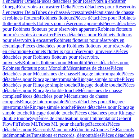
à encastrer Omega
Pièces détachées pour Réservoirs à encastrer
Omega
Réservoirs à encastrer Delta
Pièces détachées pour Réservoirs
à encastrer Delta
Tubes de chasse
Accessoires
Mécanismes de chasse
et robinets flotteurs
Robinets flotteurs
Pièces détachées pour Robinets
flotteurs
Robinets flotteurs pour réservoirs apparents
Pièces détachées
pour Robinets flotteurs pour réservoirs apparents
Robinets flotteurs
pour réservoirs à encastrer
Pièces détachées pour Robinets flotteurs
pour réservoirs à encastrer
Robinets flotteurs pour réservoirs en
céramique
Pièces détachées pour Robinets flotteurs pour réservoirs
en céramique
Robinets flotteurs pour réservoirs, universels
Pièces
détachées pour Robinets flotteurs pour réservoirs,
universels
Robinets flotteurs pour Monolith
Pièces détachées pour
Robinets flotteurs pour Monolith
Mécanismes de chasse
Pièces
détachées pour Mécanismes de chasse
Rinçage interrompable
Pièces
détachées pour Rinçage interrompable
Rinçage simple touche
Pièces
détachées pour Rinçage simple touche
Rinçage double touche
Pièces
détachées pour Rinçage double touche
Mécanismes de chasse
complets
Pièces détachées pour Mécanismes de chasse
complets
Rinçage interrompable
Pièces détachées pour Rinçage
interrompable
Rinçage simple touche
Pièces détachées pour Rinçage
simple touche
Rinçage double touche
Pièces détachées pour Rinçage
double touche
Systèmes de canalisation pour l’alimentation
Geberit
FlowFit
Tubes ML
Tubes ML pour chauffage
Raccords
Pièces
détachées pour Raccords
Manchons
Réductions
Coudes
Tés
Raccords
indémontables
Transitions et raccords, démontables
Pièces détachées