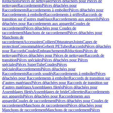
Réductions
Pièces de nettoyage
Pièces détachées pour Pièces de
nettoyage
Raccordements
Pièces détachées pour
Raccordements
Raccordements à emboîter
Pièces détachées pour
Raccordements à emboîter
Raccordements à griffes
Raccords de
transition sur d’autres matériaux
Raccordements aux appareils
Pièces
détachées pour Raccordements aux appareils
Coudes de
raccordement
Pièces détachées pour Coudes de
raccordement
Manchons de raccordement
Pièces détachées pour
Manchons de
raccordement
Accessoires
Colliers
Obturateurs
Joints
Capes de
protection
Consommables
Geberit PE
Tubes
Raccords
Pièces détachées
pour Raccords
Coudes
Embranchements
Réductions
Pièces de
nettoyage
Pièces détachées pour Pièces de nettoyage
Raccords de
transition
Pièces spéciales
Pièces détachées pour Pièces
spéciales
Pièces SuperTube
Coudes
Pièces
spéciales
Raccordements
Pièces détachées pour
Raccordements
Raccords soudés
Raccordements à emboîter
Pièces
détachées pour Raccordements à emboîter
Raccords de transition sur
d’autres matériaux
Pièces détachées pour Raccords de transition sur
d’autres matériaux
Assemblages filetés
Pièces détachées pour
Assemblages filetés
Assemblages de bride
Collerettes
Raccordements
aux appareils
Pièces détachées pour Raccordements aux
appareils
Coudes de raccordement
Pièces détachées pour Coudes de
raccordement
Manchons de raccordement
Pièces détachées pour
Manchons de raccordement
Manchons de raccordement
Pièces