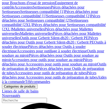
pour Bouchons d'essai de pression
Equipement de
contrôle
Accessoires
Sertisseuses
Pièces détachées pour
Sertisseuses
Sertisseuses compatibilité [1]
Pièces détachées pour
Sertisseuses compatibilité [1]
Sertisseuses compatibilité [2]
Pièces
détachées pour Sertisseuses compatibilité [2]
Sertisseuses
compatibilité [2XL]
Pièces détachées pour Sertisseuses compatibilité
[2XL]
Mallettes universelles
Pièces détachées pour Mallettes
universelles
Mallettes universelles
Pièces détachées pour Mallettes
universelles
Outils pour Geberit Silent-db20 / Geberit PE
Pièces
détachées pour Outils pour Geberit Silent-db20 / Geberit PE
Outils à
souder électrique
Pièces détachées pour Outils à souder
électrique
Accessoires pour outillage à souder électrique
Outils pour
soudure au miroir
Pièces détachées pour Outils pour soudure au
miroir
Accessoires pour outils pour soudure au miroir
Pièces
détachées pour Accessoires pour outils pour soudure au miroir
Outils
de préparation de tubes
Pièces détachées pour Outils de préparation
de tubes
Accessoires pour outils de préparation de tubes
Pièces
détachées pour Accessoires pour outils de préparation de tubes
Aides
à la commande
Télécommandes
Catégories de produits
Lignes de salle de bains
Nouveautés