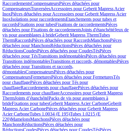
Raccordements
Compensateurs
Pièces détachées pour
Compensateurs
Traversées
Accessoires pour Geberit Mapress Acier
Inox
Pièces détachées pour Accessoires pour Geberit Mapress Acier
Inox
Isolations pour raccordements
Etanchements pour tubes et
raccords
Fixations pour tubes
Fixations de raccordements
Pièces
détachées pour Fixations de raccordements
Joints d'étanchéité
Jeux de
vis pour assemblages à bride
Geberit Mapress Therm
Tubes
Therm
Raccords
Pièces détachées pour Raccords
Manchons
Pièces
détachées pour Manchons
Réductions
Pièces détachées pour
Réductions
Coudes
Pièces détachées pour Coudes
Tés
Pièces
détachées pour Tés
Transitions indémontables
Pièces détachées pour
Transitions indémontables
Transitions et raccords, démontables
Pièces
détachées pour Transitions et raccords,
démontables
Compensateurs
Pièces détachées pour
Compensateurs
Fermetures
Pièces détachées pour Fermetures
Tés
pour chauffage
Pièces détachées pour Tés pour
chauffage
Raccordements pour chauffage
Pièces détachées pour
Raccordements pour chauffage
Accessoires pour Geberit Mapress
Therm
Joints d’étanchéité
Packs de vis pour assemblages à
bride
Fixations pour tubes
Geberit Mapress Acier Carbone
Geberit
Mapress Acier Carbone
Pièces détachées pour Geberit Mapress
Acier Carbone
Tubes 1.0034 (E 195)
Tubes 1.0215 (E
220)
Mamelons
Manchons
Pièces détachées pour
Manchons
Réductions
Pièces détachées pour
Réductions
Coudes
Pièces détachées pour Coudes
Tés
Pièces