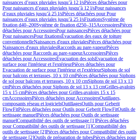
naissances d’eaux pluviales jusqu’à 12 l/s
Pièces détachées pour
Pour naissances d’eaux pluviales jusqu’à 12 l/s
Pour naissances
d’eaux pluviales jusqu’à 25 l/s
Pièces détachées pour Pour
naissances d’eaux pluviales jusqu’à 25 l/s
Fixations
Système de
fixation d40–200
Système de fixation d250–315
Accessoires
Pièces
détachées pour Accessoires
Pour naissances
Pièces détachées pour
Pour naissances
Pour fixations
Évacuation des eaux de toiture
conventionnelle
Naissances d'eaux pluviales
Pièces détachées pour
Naissances d'eaux pluviales
Raccords au pare-vapeur
Pièces
détachées pour Raccords au pare-vapeur
Accessoires
Pièces
détachées pour Accessoires
Évacuation des sols
Evacuation de
surface pour l'intérieur et l'extérieur
Pièces détachées pour
Evacuation de surface pour l'intérieur et l'extérieur
Siphons de sol
pour balcons et terrasses, 10 x 10 cm
Pièces détachées pour Siphons
de sol pour balcons et terrasses, 10 x 10 cm
Siphons de sol 13 x 13
cm
Pièces détachées pour Siphons de sol 13 x 13 cm
Grilles-avaloirs
15 x 15 cm
Pièces détachées pour Grilles-avaloirs 15 x 15
cm
Accessoires
Pièces détachées pour Accessoires
Outillages,
composants réseau et logiciels
Outillages
Outils pour Geberit
FlowFit
Pièces détachées pour Outils pour Geberit FlowFit
Outils de
sertissage manuel
Pièces détachées pour Outils de sertissage
manuel
Compatibilité des outils de sertissage [1]
Pièces détachées
pour Compatibilité des outils de sertissage [1]
Compatibilité des
outils de sertissage [2]
Pièces détachées pour Compatibilité des outils
de sertissage [2]
Outils de préparation de tubes
Pièces détachées pour