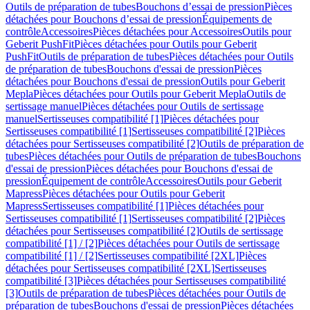
Outils de préparation de tubes
Bouchons d’essai de pression
Pièces
détachées pour Bouchons d’essai de pression
Équipements de
contrôle
Accessoires
Pièces détachées pour Accessoires
Outils pour
Geberit PushFit
Pièces détachées pour Outils pour Geberit
PushFit
Outils de préparation de tubes
Pièces détachées pour Outils
de préparation de tubes
Bouchons d'essai de pression
Pièces
détachées pour Bouchons d'essai de pression
Outils pour Geberit
Mepla
Pièces détachées pour Outils pour Geberit Mepla
Outils de
sertissage manuel
Pièces détachées pour Outils de sertissage
manuel
Sertisseuses compatibilité [1]
Pièces détachées pour
Sertisseuses compatibilité [1]
Sertisseuses compatibilité [2]
Pièces
détachées pour Sertisseuses compatibilité [2]
Outils de préparation de
tubes
Pièces détachées pour Outils de préparation de tubes
Bouchons
d'essai de pression
Pièces détachées pour Bouchons d'essai de
pression
Équipement de contrôle
Accessoires
Outils pour Geberit
Mapress
Pièces détachées pour Outils pour Geberit
Mapress
Sertisseuses compatibilité [1]
Pièces détachées pour
Sertisseuses compatibilité [1]
Sertisseuses compatibilité [2]
Pièces
détachées pour Sertisseuses compatibilité [2]
Outils de sertissage
compatibilité [1] / [2]
Pièces détachées pour Outils de sertissage
compatibilité [1] / [2]
Sertisseuses compatibilité [2XL]
Pièces
détachées pour Sertisseuses compatibilité [2XL]
Sertisseuses
compatibilité [3]
Pièces détachées pour Sertisseuses compatibilité
[3]
Outils de préparation de tubes
Pièces détachées pour Outils de
préparation de tubes
Bouchons d'essai de pression
Pièces détachées