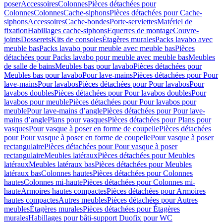
poser
Accessoires
Colonnes
Pièces détachées pour
Colonnes
Colonnes
Cache-siphons
Pièces détachées pour Cache-
siphons
Accessoires
Cache-bondes
Porte-serviettes
Matériel de
fixation
Habillages cache-siphons
Equerres de montage
Couvre-
joints
Dosserets
Kits de consoles
Étagères murales
Packs lavabo avec
meuble bas
Packs lavabo pour meuble avec meuble bas
Pièces
détachées pour Packs lavabo pour meuble avec meuble bas
Meubles
de salle de bains
Meubles bas pour lavabo
Pièces détachées pour
Meubles bas pour lavabo
Pour lave-mains
Pièces détachées pour Pour
lave-mains
Pour lavabos
Pièces détachées pour Pour lavabos
Pour
lavabos doubles
Pièces détachées pour Pour lavabos doubles
Pour
lavabos pour meuble
Pièces détachées pour Pour lavabos pour
meuble
Pour lave-mains d’angle
Pièces détachées pour Pour lave-
mains d’angle
Plans pour vasques
Pièces détachées pour Plans pour
vasques
Pour vasque à poser en forme de coupelle
Pièces détachées
pour Pour vasque à poser en forme de coupelle
Pour vasque à poser
rectangulaire
Pièces détachées pour Pour vasque à poser
rectangulaire
Meubles latéraux
Pièces détachées pour Meubles
latéraux
Meubles latéraux bas
Pièces détachées pour Meubles
latéraux bas
Colonnes hautes
Pièces détachées pour Colonnes
hautes
Colonnes mi-haute
Pièces détachées pour Colonnes mi-
haute
Armoires hautes compactes
Pièces détachées pour Armoires
hautes compactes
Autres meubles
Pièces détachées pour Autres
meubles
Étagères murales
Pièces détachées pour Étagères
murales
Habillages pour bâti-support Duofix pour WC