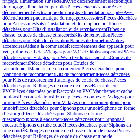
rinçage, alimentation sur secteur
Avec déclenchement électronique
du rinçage, alimentation par piles
Pièces détachées pour Avec
déclenchement électronique du rinçage, alimentation par piles
Avec
déclenchement pneumatique du rinçage
Accessoires
Pièces détachées
pour Accessoires
Kits d’installation et de remplacement
Pièces
détachées pour Kits d’installation et de remplacement
Tubes de
chasse, coudes de chasse et raccords
Kits de rénovation
Pièces
détachées pour Kits de rénovation
Plaques de fermeture
Autres
accessoires
Aides à la commande
Raccordements des appareils pour
WC, urinoirs et bidets
Vidages pour WC et vidoirs suspendus
Pièces
détachées pour Vidages pour WC et vidoirs suspendus
Coudes de
raccordement
Pièces détachées pour Coudes de
raccordement
Manchon de raccordement
Pièces détachées pour
Manchon de raccordement
Kits de raccordement
Pièces détachées
pour Kits de raccordement
Rallonges de coude de chasse
Pièces
détachées pour Rallonges de coude de chasse
Raccords en
PVC
Pièces détachées pour Raccords en PVC
Manchettes et cache-
boulons
Raccords de transition et pièces de connexion
Vidages pour
urinoirs
Pièces détachées pour Vidages pour urinoirs
Siphons pour
urinoir
Pièces détachées pour Siphons pour urinoir
Siphons en forme
d’escargot
Pièces détachées pour Siphons en forme
d’escargot
Siphons à encastrer
Pièces détachées pour Siphons à
encastrer
Siphons en tube coudé
Pièces détachées pour Siphons en
tube coudé
Rallonges de coude de chasse et tube de chasse
Pièces
détachées pour Rallonges de coude de chasse et tube de