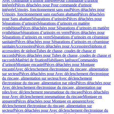
Avec commande d'urinoir intégrée
Pour commande d'urinoir
intégrée
Pièces détachées pour Pour commande d'urinoir
intégrée
Urinoirs, fonctionnement sans eau
Pièces détachées pour
Urinoirs, fonctionnement sans eau
Sans abattant
Pièces détachées
pour Sans abattant
Séparations d’urinoirs
Pièces détachées pour
Séparations d’urinoirs
Séparations d’urinoirs en matière
synthétique
Pièces détachées pour Séparations d’urinoirs en matière
synthétique
Séparations d’urinoirs en verre
Pièces détachées pour
Séparations d’urinoirs en verre
Séparations d’urinoirs en céramique
sanitaire
Pièces détachées pour Séparations d’urinoirs en céramique
sanitaire
Accessoires
Pièces détachées pour Accessoires
Siphons et
accessoires de siphon
Tubes de chasse, coudes de chasse et
raccords
Pièces détachées pour Tubes de chasse, coudes de chasse et
raccords
Matériel de fixation
Habillages latéraux
Commandes
dʼurinoir
Montage encastré
Pièces détachées pour Montage
encastré
Avec déclenchement électronique du rinçage, alimentation
sur secteur
Pièces détachées pour Avec déclenchement électronique
du rinçage, alimentation sur secteur
Avec déclenchement
électronique du rinçage, alimentation par piles
Pièces détachées pour
Avec déclenchement électronique du rinçage, alimentation par
piles
Avec déclenchement pneumatique du rinçage
Pièces détachées
pour Avec déclenchement pneumatique du rinçage
Montage en
apparent
Pièces détachées pour Montage en apparent
Avec
déclenchement électronique du rinçage, alimentation sur
secteur
Pièces détachées pour Avec déclenchement électronique du