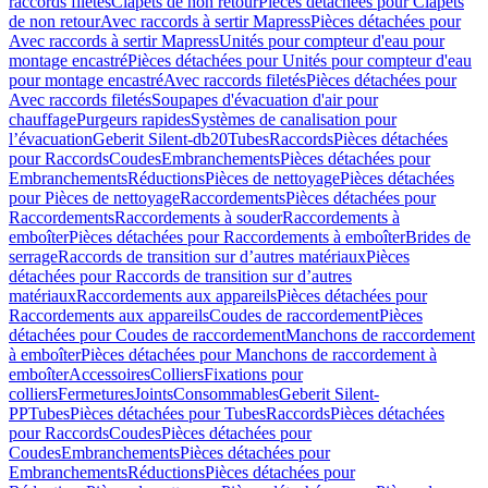
raccords filetés
Clapets de non retour
Pièces détachées pour Clapets
de non retour
Avec raccords à sertir Mapress
Pièces détachées pour
Avec raccords à sertir Mapress
Unités pour compteur d'eau pour
montage encastré
Pièces détachées pour Unités pour compteur d'eau
pour montage encastré
Avec raccords filetés
Pièces détachées pour
Avec raccords filetés
Soupapes d'évacuation d'air pour
chauffage
Purgeurs rapides
Systèmes de canalisation pour
l’évacuation
Geberit Silent-db20
Tubes
Raccords
Pièces détachées
pour Raccords
Coudes
Embranchements
Pièces détachées pour
Embranchements
Réductions
Pièces de nettoyage
Pièces détachées
pour Pièces de nettoyage
Raccordements
Pièces détachées pour
Raccordements
Raccordements à souder
Raccordements à
emboîter
Pièces détachées pour Raccordements à emboîter
Brides de
serrage
Raccords de transition sur d’autres matériaux
Pièces
détachées pour Raccords de transition sur d’autres
matériaux
Raccordements aux appareils
Pièces détachées pour
Raccordements aux appareils
Coudes de raccordement
Pièces
détachées pour Coudes de raccordement
Manchons de raccordement
à emboîter
Pièces détachées pour Manchons de raccordement à
emboîter
Accessoires
Colliers
Fixations pour
colliers
Fermetures
Joints
Consommables
Geberit Silent-
PP
Tubes
Pièces détachées pour Tubes
Raccords
Pièces détachées
pour Raccords
Coudes
Pièces détachées pour
Coudes
Embranchements
Pièces détachées pour
Embranchements
Réductions
Pièces détachées pour