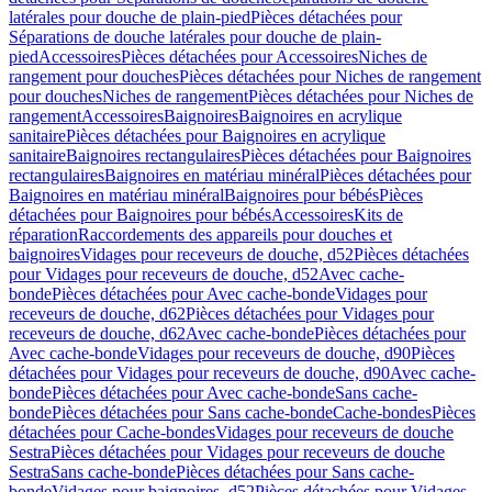
latérales pour douche de plain-pied
Pièces détachées pour
Séparations de douche latérales pour douche de plain-
pied
Accessoires
Pièces détachées pour Accessoires
Niches de
rangement pour douches
Pièces détachées pour Niches de rangement
pour douches
Niches de rangement
Pièces détachées pour Niches de
rangement
Accessoires
Baignoires
Baignoires en acrylique
sanitaire
Pièces détachées pour Baignoires en acrylique
sanitaire
Baignoires rectangulaires
Pièces détachées pour Baignoires
rectangulaires
Baignoires en matériau minéral
Pièces détachées pour
Baignoires en matériau minéral
Baignoires pour bébés
Pièces
détachées pour Baignoires pour bébés
Accessoires
Kits de
réparation
Raccordements des appareils pour douches et
baignoires
Vidages pour receveurs de douche, d52
Pièces détachées
pour Vidages pour receveurs de douche, d52
Avec cache-
bonde
Pièces détachées pour Avec cache-bonde
Vidages pour
receveurs de douche, d62
Pièces détachées pour Vidages pour
receveurs de douche, d62
Avec cache-bonde
Pièces détachées pour
Avec cache-bonde
Vidages pour receveurs de douche, d90
Pièces
détachées pour Vidages pour receveurs de douche, d90
Avec cache-
bonde
Pièces détachées pour Avec cache-bonde
Sans cache-
bonde
Pièces détachées pour Sans cache-bonde
Cache-bondes
Pièces
détachées pour Cache-bondes
Vidages pour receveurs de douche
Sestra
Pièces détachées pour Vidages pour receveurs de douche
Sestra
Sans cache-bonde
Pièces détachées pour Sans cache-
bonde
Vidages pour baignoires, d52
Pièces détachées pour Vidages