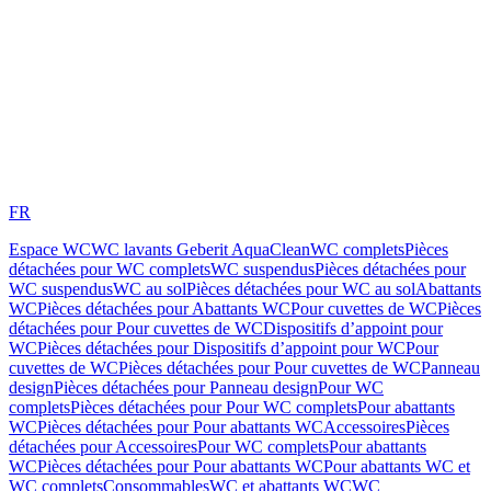
FR
Espace WC
WC lavants Geberit AquaClean
WC complets
Pièces
détachées pour WC complets
WC suspendus
Pièces détachées pour
WC suspendus
WC au sol
Pièces détachées pour WC au sol
Abattants
WC
Pièces détachées pour Abattants WC
Pour cuvettes de WC
Pièces
détachées pour Pour cuvettes de WC
Dispositifs d’appoint pour
WC
Pièces détachées pour Dispositifs d’appoint pour WC
Pour
cuvettes de WC
Pièces détachées pour Pour cuvettes de WC
Panneau
design
Pièces détachées pour Panneau design
Pour WC
complets
Pièces détachées pour Pour WC complets
Pour abattants
WC
Pièces détachées pour Pour abattants WC
Accessoires
Pièces
détachées pour Accessoires
Pour WC complets
Pour abattants
WC
Pièces détachées pour Pour abattants WC
Pour abattants WC et
WC complets
Consommables
WC et abattants WC
WC