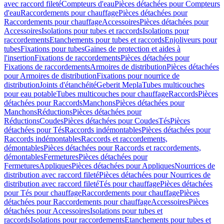
avec raccord fileté
Compteurs d'eau
Pièces détachées pour Compteurs
d'eau
Raccordements pour chauffage
Pièces détachées pour
Raccordements pour chauffage
Accessoires
Pièces détachées pour
Accessoires
Isolations pour tubes et raccords
Isolations pour
raccordements
Etanchements pour tubes et raccords
Enjoliveurs pour
tubes
Fixations pour tubes
Gaines de protection et aides à
l'insertion
Fixations de raccordements
Pièces détachées pour
Fixations de raccordements
Armoires de distribution
Pièces détachées
pour Armoires de distribution
Fixations pour nourrice de
distribution
Joints d'étanchéité
Geberit Mepla
Tubes multicouches
pour eau potable
Tubes multicouches pour chauffage
Raccords
Pièces
détachées pour Raccords
Manchons
Pièces détachées pour
Manchons
Réductions
Pièces détachées pour
Réductions
Coudes
Pièces détachées pour Coudes
Tés
Pièces
détachées pour Tés
Raccords indémontables
Pièces détachées pour
Raccords indémontables
Raccords et raccordements,
démontables
Pièces détachées pour Raccords et raccordements,
démontables
Fermetures
Pièces détachées pour
Fermetures
Appliques
Pièces détachées pour Appliques
Nourrices de
distribution avec raccord fileté
Pièces détachées pour Nourrices de
distribution avec raccord fileté
Tés pour chauffage
Pièces détachées
pour Tés pour chauffage
Raccordements pour chauffage
Pièces
détachées pour Raccordements pour chauffage
Accessoires
Pièces
détachées pour Accessoires
Isolations pour tubes et
raccords
Isolations pour raccordements
Etanchements pour tubes et