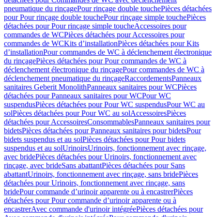
pneumatique du rinçage
Pour rinçage double touche
Pièces détachées
pour Pour rinçage double touche
Pour rinçage simple touche
Pièces
détachées pour Pour rinçage simple touche
Accessoires pour
commandes de WC
Pièces détachées pour Accessoires pour
commandes de WC
Kits d’installation
Pièces détachées pour Kits
d’installation
Pour commandes de WC à déclenchement électronique
du rinçage
Pièces détachées pour Pour commandes de WC à
déclenchement électronique du rinçage
Pour commandes de WC à
déclenchement pneumatique du rinçage
Raccordements
Panneaux
sanitaires Geberit Monolith
Panneaux sanitaires pour WC
Pièces
détachées pour Panneaux sanitaires pour WC
Pour WC
suspendus
Pièces détachées pour Pour WC suspendus
Pour WC au
sol
Pièces détachées pour Pour WC au sol
Accessoires
Pièces
détachées pour Accessoires
Consommables
Panneaux sanitaires pour
bidets
Pièces détachées pour Panneaux sanitaires pour bidets
Pour
bidets suspendus et au sol
Pièces détachées pour Pour bidets
suspendus et au sol
Urinoirs
Urinoirs, fonctionnement avec rinçage,
avec bride
Pièces détachées pour Urinoirs, fonctionnement avec
rinçage, avec bride
Sans abattant
Pièces détachées pour Sans
abattant
Urinoirs, fonctionnement avec rinçage, sans bride
Pièces
détachées pour Urinoirs, fonctionnement avec rinçage, sans
bride
Pour commande d’urinoir apparente ou à encastrer
Pièces
détachées pour Pour commande d’urinoir apparente ou à
encastrer
Avec commande d'urinoir intégrée
Pièces détachées pour