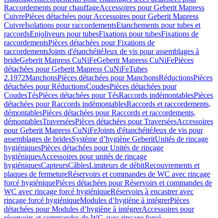
Raccordements pour chauffage
Accessoires pour Geberit Mapress
Cuivre
Pièces détachées pour Accessoires pour Geberit Mapress
Cuivre
Isolations pour raccordements
Etanchements pour tubes et
raccords
Enjoliveurs pour tubes
Fixations pour tubes
Fixations de
raccordements
Pièces détachées pour Fixations de
raccordements
Joints d'étanchéité
Jeux de vis pour assemblages à
bride
Geberit Mapress CuNiFe
Geberit Mapress CuNiFe
Pièces
détachées pour Geberit Mapress CuNiFe
Tubes
2.1972
Manchons
Pièces détachées pour Manchons
Réductions
Pièces
détachées pour Réductions
Coudes
Pièces détachées pour
Coudes
Tés
Pièces détachées pour Tés
Raccords indémontables
Pièces
détachées pour Raccords indémontables
Raccords et raccordements,
démontables
Pièces détachées pour Raccords et raccordements,
démontables
Traversées
Pièces détachées pour Traversées
Accessoires
pour Geberit Mapress CuNiFe
Joints d'étanchéité
Jeux de vis pour
assemblages de brides
Système d’hygiène Geberit
Unités de rinçage
hygiéniques
Pièces détachées pour Unités de rinçage
hygiéniques
Accessoires pour unités de rinçage
hygiéniques
Capteurs
Câbles
Limiteurs de débit
Recouvrements et
plaques de fermeture
Réservoirs et commandes de WC avec rinçage
forcé hygiénique
Pièces détachées pour Réservoirs et commandes de
WC avec rinçage forcé hygiénique
Réservoirs à encastrer avec
rinçage forcé hygiénique
Modules d’hygiène à intégrer
Pièces
détachées pour Modules d’hygiène à intégrer
Accessoires pour
réservoirs et commandes de WC avec rinçage forcé