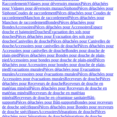
Raccordements
Vidages pour déversoirs muraux
Pièces détachées
pour Vidages pour déversoirs muraux
Siphons
Pièces détachées pour
Siphons
Coudes de raccordement
Pièces détachées pour Coudes de
raccordement
Manchon de raccordement
Pièces détachées pour
Manchon de raccordement
Bondes
Pièces détachées pour
Bondes
Accessoires
Pièces détachées pour Accessoires
Espace
douche et baignoire
Douches
Évacuation des sols pour
douches
Pièces détachées pour Évacuation des sols pour
douches
Canivelles de douche
Pièces détachées pour Canivelles de
douche
Accessoires pour canivelles de douche
Pièces détachées pour
Accessoires pour canivelles de douche
Bondes pour douche de
plain-pied
Pièces détachées pour Bondes pour douche de plain-
pied
Accessoires pour bondes pour douche de plain-pied
Pièces
détachées pour Accessoires pour bondes pour douche de plain-
pied
Evacuations murales
Pièces détachées pour Evacuations
murales
Accessoires pour évacuations murales
Pièces détachées pour
Accessoires pour évacuations murales
Receveurs de douche
Pièces
détachées pour Receveurs de douche
Receveurs de douche en
matériau minéral
Pièces détachées pour Receveurs de douche en
matériau minéral
Receveurs de douche en matériau
minéral
Receveurs de douche en céramique sanitaire
Bâti-
supports
Pièces détachées pour Bâti-supports
Bondes pour receveurs
de douche spécifiques
Pièces détachées pour Bondes pour receveurs
de douche spécifiques
Accessoires
Séparations de douche
Pièces
détachées pour Séparations de douche
Séparations de douche