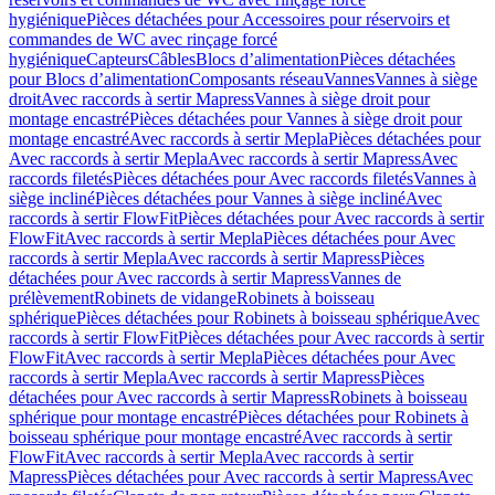
hygiénique
Pièces détachées pour Accessoires pour réservoirs et
commandes de WC avec rinçage forcé
hygiénique
Capteurs
Câbles
Blocs d’alimentation
Pièces détachées
pour Blocs d’alimentation
Composants réseau
Vannes
Vannes à siège
droit
Avec raccords à sertir Mapress
Vannes à siège droit pour
montage encastré
Pièces détachées pour Vannes à siège droit pour
montage encastré
Avec raccords à sertir Mepla
Pièces détachées pour
Avec raccords à sertir Mepla
Avec raccords à sertir Mapress
Avec
raccords filetés
Pièces détachées pour Avec raccords filetés
Vannes à
siège incliné
Pièces détachées pour Vannes à siège incliné
Avec
raccords à sertir FlowFit
Pièces détachées pour Avec raccords à sertir
FlowFit
Avec raccords à sertir Mepla
Pièces détachées pour Avec
raccords à sertir Mepla
Avec raccords à sertir Mapress
Pièces
détachées pour Avec raccords à sertir Mapress
Vannes de
prélèvement
Robinets de vidange
Robinets à boisseau
sphérique
Pièces détachées pour Robinets à boisseau sphérique
Avec
raccords à sertir FlowFit
Pièces détachées pour Avec raccords à sertir
FlowFit
Avec raccords à sertir Mepla
Pièces détachées pour Avec
raccords à sertir Mepla
Avec raccords à sertir Mapress
Pièces
détachées pour Avec raccords à sertir Mapress
Robinets à boisseau
sphérique pour montage encastré
Pièces détachées pour Robinets à
boisseau sphérique pour montage encastré
Avec raccords à sertir
FlowFit
Avec raccords à sertir Mepla
Avec raccords à sertir
Mapress
Pièces détachées pour Avec raccords à sertir Mapress
Avec