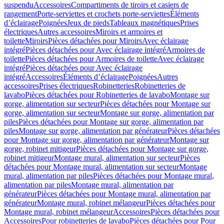
suspendu
Accessoires
Compartiments de tiroirs et casiers de
rangement
Porte-serviettes et crochets porte-serviettes
Éléments
d’éclairage
Poignées
Jeux de pieds
Tableaux magnétiques
Prises
électriques
Autres accessoires
Miroirs et armoires et
toilette
Miroirs
Pièces détachées pour Miroirs
Avec éclairage
intégré
Pièces détachées pour Avec éclairage intégré
Armoires de
toilette
Pièces détachées pour Armoires de toilette
Avec éclairage
intégré
Pièces détachées pour Avec éclairage
intégré
Accessoires
Éléments d’éclairage
Poignées
Autres
accessoires
Prises électriques
Robinetteries
Robinetteries de
lavabo
Pièces détachées pour Robinetteries de lavabo
Montage sur
gorge, alimentation sur secteur
Pièces détachées pour Montage sur
gorge, alimentation sur secteur
Montage sur gorge, alimentation par
piles
Pièces détachées pour Montage sur gorge, alimentation par
piles
Montage sur gorge, alimentation par générateur
Pièces détachées
pour Montage sur gorge, alimentation par générateur
Montage sur
gorge, robinet mitigeur
Pièces détachées pour Montage sur gorge,
robinet mitigeur
Montage mural, alimentation sur secteur
Pièces
détachées pour Montage mural, alimentation sur secteur
Montage
mural, alimentation par piles
Pièces détachées pour Montage mural,
alimentation par piles
Montage mural, alimentation par
générateur
Pièces détachées pour Montage mural, alimentation par
générateur
Montage mural, robinet mélangeur
Pièces détachées pour
Montage mural, robinet mélangeur
Accessoires
Pièces détachées pour
Accessoires
Pour robinetteries de lavabo
Pièces détachées pour Pour