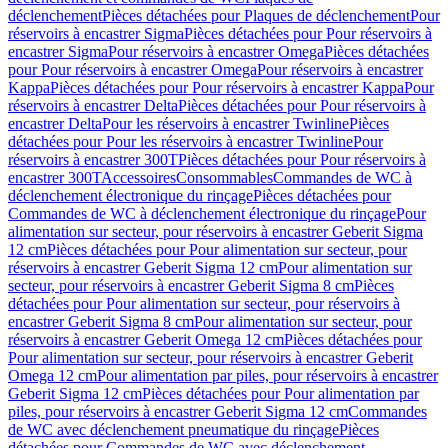
déclenchement
Pièces détachées pour Plaques de déclenchement
Pour
réservoirs à encastrer Sigma
Pièces détachées pour Pour réservoirs à
encastrer Sigma
Pour réservoirs à encastrer Omega
Pièces détachées
pour Pour réservoirs à encastrer Omega
Pour réservoirs à encastrer
Kappa
Pièces détachées pour Pour réservoirs à encastrer Kappa
Pour
réservoirs à encastrer Delta
Pièces détachées pour Pour réservoirs à
encastrer Delta
Pour les réservoirs à encastrer Twinline
Pièces
détachées pour Pour les réservoirs à encastrer Twinline
Pour
réservoirs à encastrer 300T
Pièces détachées pour Pour réservoirs à
encastrer 300T
Accessoires
Consommables
Commandes de WC à
déclenchement électronique du rinçage
Pièces détachées pour
Commandes de WC à déclenchement électronique du rinçage
Pour
alimentation sur secteur, pour réservoirs à encastrer Geberit Sigma
12 cm
Pièces détachées pour Pour alimentation sur secteur, pour
réservoirs à encastrer Geberit Sigma 12 cm
Pour alimentation sur
secteur, pour réservoirs à encastrer Geberit Sigma 8 cm
Pièces
détachées pour Pour alimentation sur secteur, pour réservoirs à
encastrer Geberit Sigma 8 cm
Pour alimentation sur secteur, pour
réservoirs à encastrer Geberit Omega 12 cm
Pièces détachées pour
Pour alimentation sur secteur, pour réservoirs à encastrer Geberit
Omega 12 cm
Pour alimentation par piles, pour réservoirs à encastrer
Geberit Sigma 12 cm
Pièces détachées pour Pour alimentation par
piles, pour réservoirs à encastrer Geberit Sigma 12 cm
Commandes
de WC avec déclenchement pneumatique du rinçage
Pièces
détachées pour Commandes de WC avec déclenchement