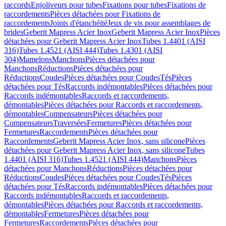
raccords
Enjoliveurs pour tubes
Fixations pour tubes
Fixations de
raccordements
Pièces détachées pour Fixations de
raccordements
Joints d'étanchéité
Jeux de vis pour assemblages de
brides
Geberit Mapress Acier Inox
Geberit Mapress Acier Inox
Pièces
détachées pour Geberit Mapress Acier Inox
Tubes 1.4401 (AISI
316)
Tubes 1.4521 (AISI 444)
Tubes 1.4301 (AISI
304)
Mamelons
Manchons
Pièces détachées pour
Manchons
Réductions
Pièces détachées pour
Réductions
Coudes
Pièces détachées pour Coudes
Tés
Pièces
détachées pour Tés
Raccords indémontables
Pièces détachées pour
Raccords indémontables
Raccords et raccordements,
démontables
Pièces détachées pour Raccords et raccordements,
démontables
Compensateurs
Pièces détachées pour
Compensateurs
Traversées
Fermetures
Pièces détachées pour
Fermetures
Raccordements
Pièces détachées pour
Raccordements
Geberit Mapress Acier Inox, sans silicone
Pièces
détachées pour Geberit Mapress Acier Inox, sans silicone
Tubes
1.4401 (AISI 316)
Tubes 1.4521 (AISI 444)
Manchons
Pièces
détachées pour Manchons
Réductions
Pièces détachées pour
Réductions
Coudes
Pièces détachées pour Coudes
Tés
Pièces
détachées pour Tés
Raccords indémontables
Pièces détachées pour
Raccords indémontables
Raccords et raccordements,
démontables
Pièces détachées pour Raccords et raccordements,
démontables
Fermetures
Pièces détachées pour
Fermetures
Raccordements
Pièces détachées pour