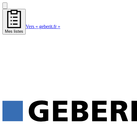
Vers « geberit.fr »
Mes listes