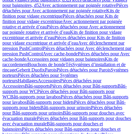
pour baignoires, d52
Avec actionnement par poignée rotative
Pièces
détachées pour Avec actionnement par poignée rotative
Kits de
finition pour vidage excentrique
Pièces détachées pour Kits de
finition pour vidage excentrique
Avec actionnement par poignée
rotative et arrivée d’eau
Pièces détachées pour Avec actionnement
par poignée rotative et arrivée d’eau
Kits de finition pour vidage
excentrique et arrivée d’eau
Pièces détachées pour Kits de finition
pour vidage excentrique et arrivée d’eau
Avec déclenchement par
pression PushControl
Pièces détachées pour Avec déclenchement par
pression PushControl
Avec cache-bonde
Pièces détachées pour Avec
cache-bonde
Accessoires pour vidages pour baignoires
Kits de
raccordement
Bouchons de bonde
Tés
Systèmes d’installation et de
rinçage
Geberit Duofix
Parois
Pièces détachées pour Parois
Systèmes
porteurs
Pièces détachées pour Systèmes
porteurs
Habillages
Accessoires
Pièces détachées pour
Accessoires
Bâti-supports
Pièces détachées pour Bâti-supports
Bâti-
supports pour WC
Pièces détachées pour Bâti-supports pour
WC
Bâti-supports pour lavabos
Pièces détachées pour Bâti-supports
pour lavabos
Bâti-supports pour bidets
Pièces détachées pour Bâti-
supports pour bidets
Bâti-supports pour urinoirs
Pièces détachées
pour Bâti-supports pour urinoirs
Bâti-supports pour douches avec
évacuation murale
Pièces détachées pour Bâti-supports pour douches
avec évacuation murale
Bâti-supports pour douches et
baignoires
Pièces détachées pour Bâti-supports pour douches et