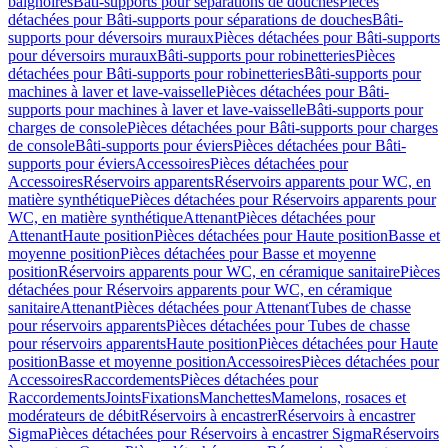
baignoires
Bâti-supports pour séparations de douches
Pièces
détachées pour Bâti-supports pour séparations de douches
Bâti-
supports pour déversoirs muraux
Pièces détachées pour Bâti-supports
pour déversoirs muraux
Bâti-supports pour robinetteries
Pièces
détachées pour Bâti-supports pour robinetteries
Bâti-supports pour
machines à laver et lave-vaisselle
Pièces détachées pour Bâti-
supports pour machines à laver et lave-vaisselle
Bâti-supports pour
charges de console
Pièces détachées pour Bâti-supports pour charges
de console
Bâti-supports pour éviers
Pièces détachées pour Bâti-
supports pour éviers
Accessoires
Pièces détachées pour
Accessoires
Réservoirs apparents
Réservoirs apparents pour WC, en
matière synthétique
Pièces détachées pour Réservoirs apparents pour
WC, en matière synthétique
Attenant
Pièces détachées pour
Attenant
Haute position
Pièces détachées pour Haute position
Basse et
moyenne position
Pièces détachées pour Basse et moyenne
position
Réservoirs apparents pour WC, en céramique sanitaire
Pièces
détachées pour Réservoirs apparents pour WC, en céramique
sanitaire
Attenant
Pièces détachées pour Attenant
Tubes de chasse
pour réservoirs apparents
Pièces détachées pour Tubes de chasse
pour réservoirs apparents
Haute position
Pièces détachées pour Haute
position
Basse et moyenne position
Accessoires
Pièces détachées pour
Accessoires
Raccordements
Pièces détachées pour
Raccordements
Joints
Fixations
Manchettes
Mamelons, rosaces et
modérateurs de débit
Réservoirs à encastrer
Réservoirs à encastrer
Sigma
Pièces détachées pour Réservoirs à encastrer Sigma
Réservoirs