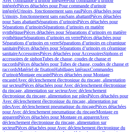
Avec commande d'urinoir intégrée
Pour commande d'urinoir
intégrée
Pièces détachées pour Pour commande d'urinoir
intégrée
Urinoirs, fonctionnement sans eau
Pièces détachées pour
Urinoirs, fonctionnement sans eau
Sans abattant
Pièces détachées
pour Sans abattant
Séparations d’urinoirs
Pièces détachées pour
Séparations d’urinoirs
Séparations d’urinoirs en matière
synthétique
Pièces détachées pour Séparations d’urinoirs en matière
synthétique
Séparations d’urinoirs en verre
Pièces détachées pour
Séparations d’urinoirs en verre
Séparations d’urinoirs en céramique
sanitaire
Pièces détachées pour Séparations d’urinoirs en céramique
sanitaire
Accessoires
Pièces détachées pour Accessoires
Siphons et
accessoires de siphon
Tubes de chasse, coudes de chasse et
raccords
Pièces détachées pour Tubes de chasse, coudes de chasse et
raccords
Matériel de fixation
Habillages latéraux
Commandes
dʼurinoir
Montage encastré
Pièces détachées pour Montage
encastré
Avec déclenchement électronique du rinçage, alimentation
sur secteur
Pièces détachées pour Avec déclenchement électronique
du rinçage, alimentation sur secteur
Avec déclenchement
électronique du rinçage, alimentation par piles
Pièces détachées pour
Avec déclenchement électronique du rinçage, alimentation par
piles
Avec déclenchement pneumatique du rinçage
Pièces détachées
pour Avec déclenchement pneumatique du rinçage
Montage en
apparent
Pièces détachées pour Montage en apparent
Avec
déclenchement électronique du rinçage, alimentation sur
secteur
Pièces détachées pour Avec déclenchement électronique du