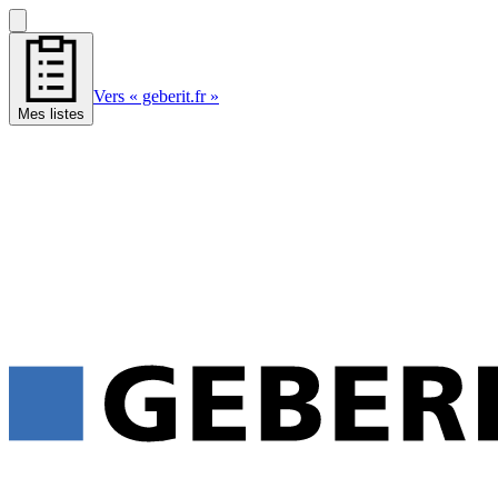
Vers « geberit.fr »
Mes listes