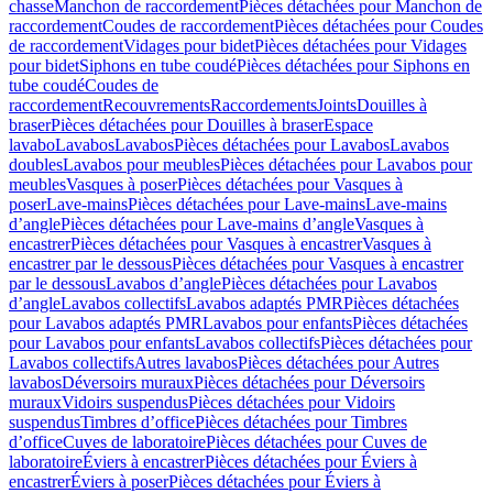
chasse
Manchon de raccordement
Pièces détachées pour Manchon de
raccordement
Coudes de raccordement
Pièces détachées pour Coudes
de raccordement
Vidages pour bidet
Pièces détachées pour Vidages
pour bidet
Siphons en tube coudé
Pièces détachées pour Siphons en
tube coudé
Coudes de
raccordement
Recouvrements
Raccordements
Joints
Douilles à
braser
Pièces détachées pour Douilles à braser
Espace
lavabo
Lavabos
Lavabos
Pièces détachées pour Lavabos
Lavabos
doubles
Lavabos pour meubles
Pièces détachées pour Lavabos pour
meubles
Vasques à poser
Pièces détachées pour Vasques à
poser
Lave-mains
Pièces détachées pour Lave-mains
Lave-mains
d’angle
Pièces détachées pour Lave-mains d’angle
Vasques à
encastrer
Pièces détachées pour Vasques à encastrer
Vasques à
encastrer par le dessous
Pièces détachées pour Vasques à encastrer
par le dessous
Lavabos d’angle
Pièces détachées pour Lavabos
d’angle
Lavabos collectifs
Lavabos adaptés PMR
Pièces détachées
pour Lavabos adaptés PMR
Lavabos pour enfants
Pièces détachées
pour Lavabos pour enfants
Lavabos collectifs
Pièces détachées pour
Lavabos collectifs
Autres lavabos
Pièces détachées pour Autres
lavabos
Déversoirs muraux
Pièces détachées pour Déversoirs
muraux
Vidoirs suspendus
Pièces détachées pour Vidoirs
suspendus
Timbres dʼoffice
Pièces détachées pour Timbres
dʼoffice
Cuves de laboratoire
Pièces détachées pour Cuves de
laboratoire
Éviers à encastrer
Pièces détachées pour Éviers à
encastrer
Éviers à poser
Pièces détachées pour Éviers à