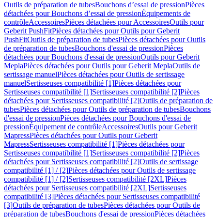
Outils de préparation de tubes
Bouchons d’essai de pression
Pièces
détachées pour Bouchons d’essai de pression
Équipements de
contrôle
Accessoires
Pièces détachées pour Accessoires
Outils pour
Geberit PushFit
Pièces détachées pour Outils pour Geberit
PushFit
Outils de préparation de tubes
Pièces détachées pour Outils
de préparation de tubes
Bouchons d'essai de pression
Pièces
détachées pour Bouchons d'essai de pression
Outils pour Geberit
Mepla
Pièces détachées pour Outils pour Geberit Mepla
Outils de
sertissage manuel
Pièces détachées pour Outils de sertissage
manuel
Sertisseuses compatibilité [1]
Pièces détachées pour
Sertisseuses compatibilité [1]
Sertisseuses compatibilité [2]
Pièces
détachées pour Sertisseuses compatibilité [2]
Outils de préparation de
tubes
Pièces détachées pour Outils de préparation de tubes
Bouchons
d'essai de pression
Pièces détachées pour Bouchons d'essai de
pression
Équipement de contrôle
Accessoires
Outils pour Geberit
Mapress
Pièces détachées pour Outils pour Geberit
Mapress
Sertisseuses compatibilité [1]
Pièces détachées pour
Sertisseuses compatibilité [1]
Sertisseuses compatibilité [2]
Pièces
détachées pour Sertisseuses compatibilité [2]
Outils de sertissage
compatibilité [1] / [2]
Pièces détachées pour Outils de sertissage
compatibilité [1] / [2]
Sertisseuses compatibilité [2XL]
Pièces
détachées pour Sertisseuses compatibilité [2XL]
Sertisseuses
compatibilité [3]
Pièces détachées pour Sertisseuses compatibilité
[3]
Outils de préparation de tubes
Pièces détachées pour Outils de
préparation de tubes
Bouchons d'essai de pression
Pièces détachées