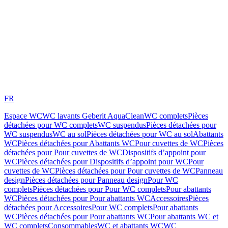
FR
Espace WC
WC lavants Geberit AquaClean
WC complets
Pièces
détachées pour WC complets
WC suspendus
Pièces détachées pour
WC suspendus
WC au sol
Pièces détachées pour WC au sol
Abattants
WC
Pièces détachées pour Abattants WC
Pour cuvettes de WC
Pièces
détachées pour Pour cuvettes de WC
Dispositifs d’appoint pour
WC
Pièces détachées pour Dispositifs d’appoint pour WC
Pour
cuvettes de WC
Pièces détachées pour Pour cuvettes de WC
Panneau
design
Pièces détachées pour Panneau design
Pour WC
complets
Pièces détachées pour Pour WC complets
Pour abattants
WC
Pièces détachées pour Pour abattants WC
Accessoires
Pièces
détachées pour Accessoires
Pour WC complets
Pour abattants
WC
Pièces détachées pour Pour abattants WC
Pour abattants WC et
WC complets
Consommables
WC et abattants WC
WC