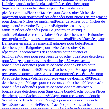
latérales pour douche de plain-pied
Pièces détachées pour
Séparations de douche latérales pour douche de plain-
pied
Accessoires
Pièces détachées pour Accessoires
Niches de
rangement pour douches
Pièces détachées pour Niches de rangement
pour douches
Niches de rangement
Pièces détachées pour Niches de
rangement
Accessoires
Baignoires
Baignoires en acrylique
sanitaire
Pièces détachées pour Baignoires en acrylique
sanitaire
Baignoires rectangulaires
Pièces détachées pour Baignoires
rectangulaires
Baignoires en matériau minéral
Pièces détachées pour
Baignoires en matériau minéral
Baignoires pour bébés
Pièces
détachées pour Baignoires pour bébés
Accessoires
Kits de
réparation
Raccordements des appareils pour douches et
baignoires
Vidages pour receveurs de douche, d52
Pièces détachées
pour Vidages pour receveurs de douche, d52
Avec cache-
bonde
Pièces détachées pour Avec cache-bonde
Vidages pour
receveurs de douche, d62
Pièces détachées pour Vidages pour
receveurs de douche, d62
Avec cache-bonde
Pièces détachées pour
Avec cache-bonde
Vidages pour receveurs de douche, d90
Pièces
détachées pour Vidages pour receveurs de douche, d90
Avec cache-
bonde
Pièces détachées pour Avec cache-bonde
Sans cache-
bonde
Pièces détachées pour Sans cache-bonde
Cache-bondes
Pièces
détachées pour Cache-bondes
Vidages pour receveurs de douche
Sestra
Pièces détachées pour Vidages pour receveurs de douche
Sestra
Sans cache-bonde
Pièces détachées pour Sans cache-
bonde
Vidages pour baignoires, d52
Pièces détachées pour Vidages