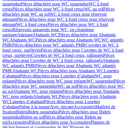
suspendus
Pièces détachées pour WC suspendus
WC à fond
creux
Pièces détachées pour WC à fond creux
WC au sol
Pièces
détachées pour WC au sol
WC à fond creux pour réservoir
attenant
Pièces détachées pour WC à fond creux pour réservoir
attenant
WC à fond creux
Pièces détachées pour WC à fond
creux
Réservoirs apparents pour WC, en céramique
sanitaire
Attenant
Abattants WC
Pièces détachées pour Abattants
WC
Abattants WC
Pièces détachées pour Abattants WC
WC adaptés
PMR
Pièces détachées pour WC adaptés PMR
Cuvettes de WC à
fond creux, surélevés
Pièces détachées pour Cuvettes de WC à fond
creux, surélevés
Cuvettes de WC à fond creux, rallongés
Pièces
détachées pour Cuvettes de WC à fond creux, rallongés
Abattants
WC adaptés PMR
Pièces détachées pour Abattants WC adaptés
PMR
Abattants WC
Pièces détachées pour Abattants WC
Lunettes
d’abattant
Pièces détachées pour Lunettes d’abattant
WC pour
enfants
Pièces détachées pour WC pour enfants
WC suspendus
Pièces
détachées pour WC suspendus
WC au sol
Pièces détachées pour WC
au sol
Abattants WC pour enfants
Pièces détachées pour Abattants
WC pour enfants
Abattants WC
Pièces détachées pour Abattants
WC
Lunettes d’abattant
Pièces détachées pour Lunettes
d’abattant
Siège à la turque
Avec rinçage
Accessoires
Matériel de
fixation
Bidets
Bidets suspendus
Pièces détachées pour Bidets
suspendus
Bidets au sol
Pièces détachées pour Bidets au
sol
Accessoires
Pièces détachées pour Accessoires
Plaques de
déclenchement et commandes de WC
Plaques de