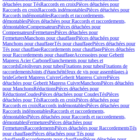
détachées pour Tés
Raccords en croix
Pièces détachées pour
Raccords en croix
Raccords indémontables
Pièces détachées pour
Raccords indémontables
Raccords et raccordements,
démontables
Pièces détachées pour Raccords et raccordements,
démontables
Compensateurs
Pièces détachées pour
Compensateurs
Fermetures
Pièces détachées pour
Fermetures
Manchons pour chauffage
Pièces détachées pour
Manchons pour chauffage
Tés pour chauffage
Pièces détachées pour
Tés pour chauffage
Raccordements pour chauffage
Pièces détachées
pour Raccordements pour chauffage
Accessoires pour Geberit
Mapress Acier Carbone
Etanchements pour tubes et
raccords
Enjoliveurs pour tubes
Fixations pour tubes
Fixations de
raccordements
Joints d'étanchéité
Jeux de vis pour assemblages à
bride
Geberit Mapress Cuivre
Geberit Mapress Cuivre
Pièces
détachées pour Geberit Mapress Cuivre
Manchons
Pièces détachées
pour Manchons
Réductions
Pièces détachées pour
Réductions
Coudes
Pièces détachées pour Coudes
Tés
Pièces
détachées pour Tés
Raccords en croix
Pièces détachées pour
Raccords en croix
Raccords indémontables
Pièces détachées pour
Raccords indémontables
Raccords et raccordements,
démontables
Pièces détachées pour Raccords et raccordements,
démontables
Fermetures
Pièces détachées pour
Fermetures
Raccordements
Pièces détachées pour Raccordements
Tés
pour chauffage
Pièces détachées pour Tés pour
chauffage
Raccordements pour chauffage
Pièces détachées pour