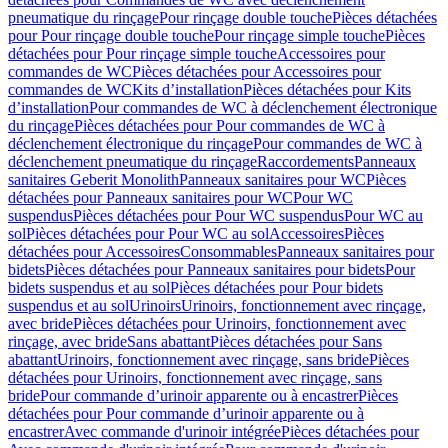
pneumatique du rinçage
Pour rinçage double touche
Pièces détachées
pour Pour rinçage double touche
Pour rinçage simple touche
Pièces
détachées pour Pour rinçage simple touche
Accessoires pour
commandes de WC
Pièces détachées pour Accessoires pour
commandes de WC
Kits d’installation
Pièces détachées pour Kits
d’installation
Pour commandes de WC à déclenchement électronique
du rinçage
Pièces détachées pour Pour commandes de WC à
déclenchement électronique du rinçage
Pour commandes de WC à
déclenchement pneumatique du rinçage
Raccordements
Panneaux
sanitaires Geberit Monolith
Panneaux sanitaires pour WC
Pièces
détachées pour Panneaux sanitaires pour WC
Pour WC
suspendus
Pièces détachées pour Pour WC suspendus
Pour WC au
sol
Pièces détachées pour Pour WC au sol
Accessoires
Pièces
détachées pour Accessoires
Consommables
Panneaux sanitaires pour
bidets
Pièces détachées pour Panneaux sanitaires pour bidets
Pour
bidets suspendus et au sol
Pièces détachées pour Pour bidets
suspendus et au sol
Urinoirs
Urinoirs, fonctionnement avec rinçage,
avec bride
Pièces détachées pour Urinoirs, fonctionnement avec
rinçage, avec bride
Sans abattant
Pièces détachées pour Sans
abattant
Urinoirs, fonctionnement avec rinçage, sans bride
Pièces
détachées pour Urinoirs, fonctionnement avec rinçage, sans
bride
Pour commande d’urinoir apparente ou à encastrer
Pièces
détachées pour Pour commande d’urinoir apparente ou à
encastrer
Avec commande d'urinoir intégrée
Pièces détachées pour