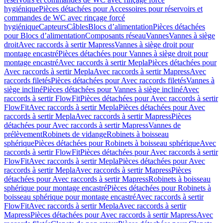
hygiénique
Pièces détachées pour Accessoires pour réservoirs et
commandes de WC avec rinçage forcé
hygiénique
Capteurs
Câbles
Blocs d’alimentation
Pièces détachées
pour Blocs d’alimentation
Composants réseau
Vannes
Vannes à siège
droit
Avec raccords à sertir Mapress
Vannes à siège droit pour
montage encastré
Pièces détachées pour Vannes à siège droit pour
montage encastré
Avec raccords à sertir Mepla
Pièces détachées pour
Avec raccords à sertir Mepla
Avec raccords à sertir Mapress
Avec
raccords filetés
Pièces détachées pour Avec raccords filetés
Vannes à
siège incliné
Pièces détachées pour Vannes à siège incliné
Avec
raccords à sertir FlowFit
Pièces détachées pour Avec raccords à sertir
FlowFit
Avec raccords à sertir Mepla
Pièces détachées pour Avec
raccords à sertir Mepla
Avec raccords à sertir Mapress
Pièces
détachées pour Avec raccords à sertir Mapress
Vannes de
prélèvement
Robinets de vidange
Robinets à boisseau
sphérique
Pièces détachées pour Robinets à boisseau sphérique
Avec
raccords à sertir FlowFit
Pièces détachées pour Avec raccords à sertir
FlowFit
Avec raccords à sertir Mepla
Pièces détachées pour Avec
raccords à sertir Mepla
Avec raccords à sertir Mapress
Pièces
détachées pour Avec raccords à sertir Mapress
Robinets à boisseau
sphérique pour montage encastré
Pièces détachées pour Robinets à
boisseau sphérique pour montage encastré
Avec raccords à sertir
FlowFit
Avec raccords à sertir Mepla
Avec raccords à sertir
Mapress
Pièces détachées pour Avec raccords à sertir Mapress
Avec