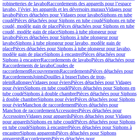
robinetteries de lavabo
Raccordements des appareils pour l’espace
lavabo, l’évier, les appareils et les déversoirs muraux
Vidages pour
lavabo
Pièces détachées pour Vidages pour lavabo
Siphons en tube
coudé
Pièces détachées pour Siphons en tube coudé
Siphons en tube
coudé, modèle gain de place
Pièces détachées pour Siphons en tube
coudé, modèle gain de place
Siphons à tube plongeur pour
lavabo
Pièces détachées pour Siphons à tube plongeur pour
lavabo
Siphons à tube plongeur pour lavabo, modèle gain de
place
Pièces détachées pour Siphons à tube plongeur pour lavabo,
modèle gain de place
Siphons à encastrer
Pièces détachées pour
Siphons à encastrer
Raccordements de lavabo
Pièces détachées pour
Raccordements de lavabo
Coudes de
raccordement
Recouvrements
Raccordements
Pièces détachées pour
Raccordements
Joints
Douilles à braser
Tubes de trop-
plein
Rallonges
Vidages pour éviers
Pièces détachées pour Vidages
pour éviers
Siphons en tube coudé
Pièces détachées pour Siphons en
tube coudé
Siphons à double chambre
Pièces détachées pour Siphons
à double chambre
Siphons pour évier
Pièces détachées pour Siphons
pour évier
Manchon de raccordement
Pièces détachées pour
Manchon de raccordement
Accessoires
Pièces détachées pour
Accessoires
Vidages pour appareils
Pièces détachées pour Vidages
pour appareils
Siphons en tube coudé
Pièces détachées pour Siphons
en tube coudé
Siphons à encastrer
Pièces détachées pour Siphons à
encastrer
Siphons apparents
Pièces détachées pour Siphons
apparents
Raccordements
Pièces détachées pour