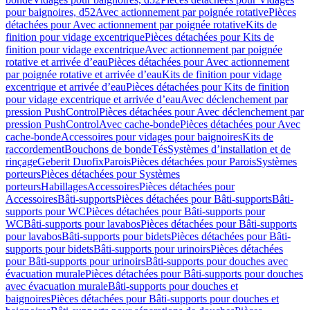
pour baignoires, d52
Avec actionnement par poignée rotative
Pièces
détachées pour Avec actionnement par poignée rotative
Kits de
finition pour vidage excentrique
Pièces détachées pour Kits de
finition pour vidage excentrique
Avec actionnement par poignée
rotative et arrivée d’eau
Pièces détachées pour Avec actionnement
par poignée rotative et arrivée d’eau
Kits de finition pour vidage
excentrique et arrivée d’eau
Pièces détachées pour Kits de finition
pour vidage excentrique et arrivée d’eau
Avec déclenchement par
pression PushControl
Pièces détachées pour Avec déclenchement par
pression PushControl
Avec cache-bonde
Pièces détachées pour Avec
cache-bonde
Accessoires pour vidages pour baignoires
Kits de
raccordement
Bouchons de bonde
Tés
Systèmes d’installation et de
rinçage
Geberit Duofix
Parois
Pièces détachées pour Parois
Systèmes
porteurs
Pièces détachées pour Systèmes
porteurs
Habillages
Accessoires
Pièces détachées pour
Accessoires
Bâti-supports
Pièces détachées pour Bâti-supports
Bâti-
supports pour WC
Pièces détachées pour Bâti-supports pour
WC
Bâti-supports pour lavabos
Pièces détachées pour Bâti-supports
pour lavabos
Bâti-supports pour bidets
Pièces détachées pour Bâti-
supports pour bidets
Bâti-supports pour urinoirs
Pièces détachées
pour Bâti-supports pour urinoirs
Bâti-supports pour douches avec
évacuation murale
Pièces détachées pour Bâti-supports pour douches
avec évacuation murale
Bâti-supports pour douches et
baignoires
Pièces détachées pour Bâti-supports pour douches et