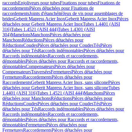
raccords
Enjoliveurs pour tubes
Fixations pour tubes
Fixations de
raccordements
Pièces détachées pour Fixations de
raccordements
Joints d'étanchéité
Jeux de vis pour assemblages de
brides
Geberit Mapress Acier Inox
Geberit Mapress Acier Inox
Pièces
détachées pour Geberit Mapress Acier Inox
Tubes 1.4401 (AISI
316)
Tubes 1.4521 (AISI 444)
Tubes 1.4301 (AISI
304)
Mamelons
Manchons
Pièces détachées pour
Manchons
Réductions
Pièces détachées pour
Réductions
Coudes
Pièces détachées pour Coudes
Tés
Pièces
détachées pour Tés
Raccords indémontables
Pièces détachées pour
Raccords indémontables
Raccords et raccordements,
démontables
Pièces détachées pour Raccords et raccordements,
démontables
Compensateurs
Pièces détachées pour
Compensateurs
Traversées
Fermetures
Pièces détachées pour
Fermetures
Raccordements
Pièces détachées pour
Raccordements
Geberit Mapress Acier Inox, sans silicone
Pièces
détachées pour Geberit Mapress Acier Inox, sans silicone
Tubes
1.4401 (AISI 316)
Tubes 1.4521 (AISI 444)
Manchons
Pièces
détachées pour Manchons
Réductions
Pièces détachées pour
Réductions
Coudes
Pièces détachées pour Coudes
Tés
Pièces
détachées pour Tés
Raccords indémontables
Pièces détachées pour
Raccords indémontables
Raccords et raccordements,
démontables
Pièces détachées pour Raccords et raccordements,
démontables
Fermetures
Pièces détachées pour
Fermetures
Raccordements
Pièces détachées pour