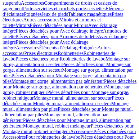
suspendu
Accessoires
Compartiments de tiroirs et casiers de
rangement
Porte-serviettes et crochets porte-serviettes
Éléments
d’éclairage
Poignées
Jeux de pieds
Tableaux magnétiques
Prises
électriques
Autres accessoires
Miroirs et armoires et
toilette
Miroirs
Pièces détachées pour Miroirs
Avec éclairage
intégré
Pièces détachées pour Avec éclairage intégré
Armoires de
toilette
Pièces détachées pour Armoires de toilette
Avec éclairage
intégré
Pièces détachées pour Avec éclairage
intégré
Accessoires
Éléments d’éclairage
Poignées
Autres
accessoires
Prises électriques
Robinetteries
Robinetteries de
lavabo
Pièces détachées pour Robinetteries de lavabo
Montage sur
gorge, alimentation sur secteur
Pièces détachées pour Montage sur
gorge, alimentation sur secteur
Montage sur gorge, alimentation par
piles
Pièces détachées pour Montage sur gorge, alimentation par
piles
Montage sur gorge, alimentation par générateur
Pièces détachées
pour Montage sur gorge, alimentation par générateur
Montage sur
gorge, robinet mitigeur
Pièces détachées pour Montage sur gorge,
robinet mitigeur
Montage mural, alimentation sur secteur
Pièces
détachées pour Montage mural, alimentation sur secteur
Montage
mural, alimentation par piles
Pièces détachées pour Montage mural,
alimentation par piles
Montage mural, alimentation par
générateur
Pièces détachées pour Montage mural, alimentation par
générateur
Montage mural, robinet mélangeur
Pièces détachées pour
Montage mural, robinet mélangeur
Accessoires
Pièces détachées pour
Accessoires
Pour robinetteries de lavabo
Pièces détachées pour Pour