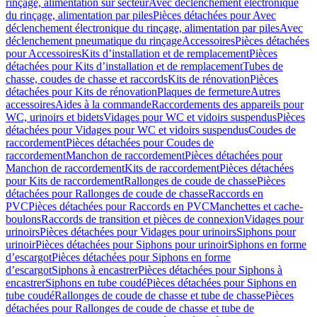
rinçage, alimentation sur secteur
Avec déclenchement électronique
du rinçage, alimentation par piles
Pièces détachées pour Avec
déclenchement électronique du rinçage, alimentation par piles
Avec
déclenchement pneumatique du rinçage
Accessoires
Pièces détachées
pour Accessoires
Kits d’installation et de remplacement
Pièces
détachées pour Kits d’installation et de remplacement
Tubes de
chasse, coudes de chasse et raccords
Kits de rénovation
Pièces
détachées pour Kits de rénovation
Plaques de fermeture
Autres
accessoires
Aides à la commande
Raccordements des appareils pour
WC, urinoirs et bidets
Vidages pour WC et vidoirs suspendus
Pièces
détachées pour Vidages pour WC et vidoirs suspendus
Coudes de
raccordement
Pièces détachées pour Coudes de
raccordement
Manchon de raccordement
Pièces détachées pour
Manchon de raccordement
Kits de raccordement
Pièces détachées
pour Kits de raccordement
Rallonges de coude de chasse
Pièces
détachées pour Rallonges de coude de chasse
Raccords en
PVC
Pièces détachées pour Raccords en PVC
Manchettes et cache-
boulons
Raccords de transition et pièces de connexion
Vidages pour
urinoirs
Pièces détachées pour Vidages pour urinoirs
Siphons pour
urinoir
Pièces détachées pour Siphons pour urinoir
Siphons en forme
d’escargot
Pièces détachées pour Siphons en forme
d’escargot
Siphons à encastrer
Pièces détachées pour Siphons à
encastrer
Siphons en tube coudé
Pièces détachées pour Siphons en
tube coudé
Rallonges de coude de chasse et tube de chasse
Pièces
détachées pour Rallonges de coude de chasse et tube de