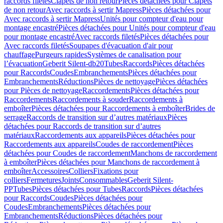
raccords filetés
Clapets de non retour
Pièces détachées pour Clapets
de non retour
Avec raccords à sertir Mapress
Pièces détachées pour
Avec raccords à sertir Mapress
Unités pour compteur d'eau pour
montage encastré
Pièces détachées pour Unités pour compteur d'eau
pour montage encastré
Avec raccords filetés
Pièces détachées pour
Avec raccords filetés
Soupapes d'évacuation d'air pour
chauffage
Purgeurs rapides
Systèmes de canalisation pour
l’évacuation
Geberit Silent-db20
Tubes
Raccords
Pièces détachées
pour Raccords
Coudes
Embranchements
Pièces détachées pour
Embranchements
Réductions
Pièces de nettoyage
Pièces détachées
pour Pièces de nettoyage
Raccordements
Pièces détachées pour
Raccordements
Raccordements à souder
Raccordements à
emboîter
Pièces détachées pour Raccordements à emboîter
Brides de
serrage
Raccords de transition sur d’autres matériaux
Pièces
détachées pour Raccords de transition sur d’autres
matériaux
Raccordements aux appareils
Pièces détachées pour
Raccordements aux appareils
Coudes de raccordement
Pièces
détachées pour Coudes de raccordement
Manchons de raccordement
à emboîter
Pièces détachées pour Manchons de raccordement à
emboîter
Accessoires
Colliers
Fixations pour
colliers
Fermetures
Joints
Consommables
Geberit Silent-
PP
Tubes
Pièces détachées pour Tubes
Raccords
Pièces détachées
pour Raccords
Coudes
Pièces détachées pour
Coudes
Embranchements
Pièces détachées pour
Embranchements
Réductions
Pièces détachées pour