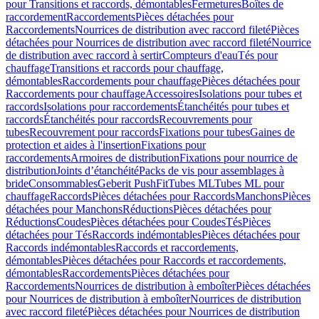
pour Transitions et raccords, démontables
Fermetures
Boîtes de
raccordement
Raccordements
Pièces détachées pour
Raccordements
Nourrices de distribution avec raccord fileté
Pièces
détachées pour Nourrices de distribution avec raccord fileté
Nourrice
de distribution avec raccord à sertir
Compteurs d'eau
Tés pour
chauffage
Transitions et raccords pour chauffage,
démontables
Raccordements pour chauffage
Pièces détachées pour
Raccordements pour chauffage
Accessoires
Isolations pour tubes et
raccords
Isolations pour raccordements
Étanchéités pour tubes et
raccords
Étanchéités pour raccords
Recouvrements pour
tubes
Recouvrement pour raccords
Fixations pour tubes
Gaines de
protection et aides à l'insertion
Fixations pour
raccordements
Armoires de distribution
Fixations pour nourrice de
distribution
Joints d’étanchéité
Packs de vis pour assemblages à
bride
Consommables
Geberit PushFit
Tubes ML
Tubes ML pour
chauffage
Raccords
Pièces détachées pour Raccords
Manchons
Pièces
détachées pour Manchons
Réductions
Pièces détachées pour
Réductions
Coudes
Pièces détachées pour Coudes
Tés
Pièces
détachées pour Tés
Raccords indémontables
Pièces détachées pour
Raccords indémontables
Raccords et raccordements,
démontables
Pièces détachées pour Raccords et raccordements,
démontables
Raccordements
Pièces détachées pour
Raccordements
Nourrices de distribution à emboîter
Pièces détachées
pour Nourrices de distribution à emboîter
Nourrices de distribution
avec raccord fileté
Pièces détachées pour Nourrices de distribution