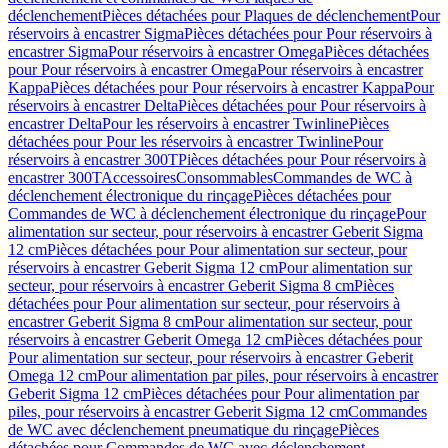
déclenchement
Pièces détachées pour Plaques de déclenchement
Pour
réservoirs à encastrer Sigma
Pièces détachées pour Pour réservoirs à
encastrer Sigma
Pour réservoirs à encastrer Omega
Pièces détachées
pour Pour réservoirs à encastrer Omega
Pour réservoirs à encastrer
Kappa
Pièces détachées pour Pour réservoirs à encastrer Kappa
Pour
réservoirs à encastrer Delta
Pièces détachées pour Pour réservoirs à
encastrer Delta
Pour les réservoirs à encastrer Twinline
Pièces
détachées pour Pour les réservoirs à encastrer Twinline
Pour
réservoirs à encastrer 300T
Pièces détachées pour Pour réservoirs à
encastrer 300T
Accessoires
Consommables
Commandes de WC à
déclenchement électronique du rinçage
Pièces détachées pour
Commandes de WC à déclenchement électronique du rinçage
Pour
alimentation sur secteur, pour réservoirs à encastrer Geberit Sigma
12 cm
Pièces détachées pour Pour alimentation sur secteur, pour
réservoirs à encastrer Geberit Sigma 12 cm
Pour alimentation sur
secteur, pour réservoirs à encastrer Geberit Sigma 8 cm
Pièces
détachées pour Pour alimentation sur secteur, pour réservoirs à
encastrer Geberit Sigma 8 cm
Pour alimentation sur secteur, pour
réservoirs à encastrer Geberit Omega 12 cm
Pièces détachées pour
Pour alimentation sur secteur, pour réservoirs à encastrer Geberit
Omega 12 cm
Pour alimentation par piles, pour réservoirs à encastrer
Geberit Sigma 12 cm
Pièces détachées pour Pour alimentation par
piles, pour réservoirs à encastrer Geberit Sigma 12 cm
Commandes
de WC avec déclenchement pneumatique du rinçage
Pièces
détachées pour Commandes de WC avec déclenchement