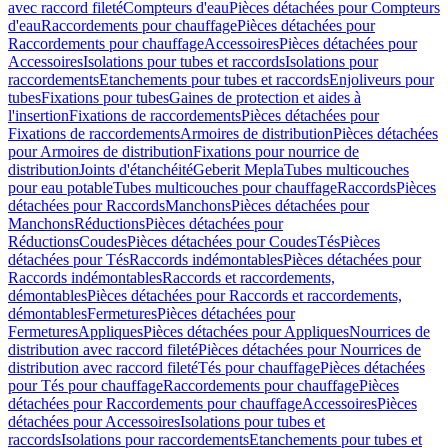
avec raccord fileté
Compteurs d'eau
Pièces détachées pour Compteurs
d'eau
Raccordements pour chauffage
Pièces détachées pour
Raccordements pour chauffage
Accessoires
Pièces détachées pour
Accessoires
Isolations pour tubes et raccords
Isolations pour
raccordements
Etanchements pour tubes et raccords
Enjoliveurs pour
tubes
Fixations pour tubes
Gaines de protection et aides à
l'insertion
Fixations de raccordements
Pièces détachées pour
Fixations de raccordements
Armoires de distribution
Pièces détachées
pour Armoires de distribution
Fixations pour nourrice de
distribution
Joints d'étanchéité
Geberit Mepla
Tubes multicouches
pour eau potable
Tubes multicouches pour chauffage
Raccords
Pièces
détachées pour Raccords
Manchons
Pièces détachées pour
Manchons
Réductions
Pièces détachées pour
Réductions
Coudes
Pièces détachées pour Coudes
Tés
Pièces
détachées pour Tés
Raccords indémontables
Pièces détachées pour
Raccords indémontables
Raccords et raccordements,
démontables
Pièces détachées pour Raccords et raccordements,
démontables
Fermetures
Pièces détachées pour
Fermetures
Appliques
Pièces détachées pour Appliques
Nourrices de
distribution avec raccord fileté
Pièces détachées pour Nourrices de
distribution avec raccord fileté
Tés pour chauffage
Pièces détachées
pour Tés pour chauffage
Raccordements pour chauffage
Pièces
détachées pour Raccordements pour chauffage
Accessoires
Pièces
détachées pour Accessoires
Isolations pour tubes et
raccords
Isolations pour raccordements
Etanchements pour tubes et