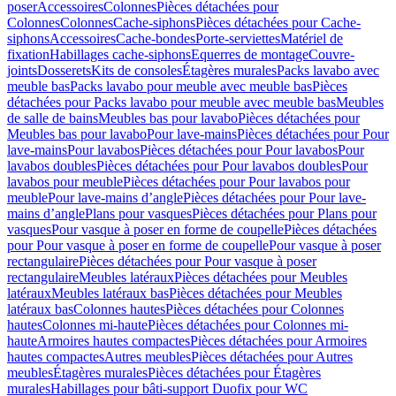
poser
Accessoires
Colonnes
Pièces détachées pour
Colonnes
Colonnes
Cache-siphons
Pièces détachées pour Cache-
siphons
Accessoires
Cache-bondes
Porte-serviettes
Matériel de
fixation
Habillages cache-siphons
Equerres de montage
Couvre-
joints
Dosserets
Kits de consoles
Étagères murales
Packs lavabo avec
meuble bas
Packs lavabo pour meuble avec meuble bas
Pièces
détachées pour Packs lavabo pour meuble avec meuble bas
Meubles
de salle de bains
Meubles bas pour lavabo
Pièces détachées pour
Meubles bas pour lavabo
Pour lave-mains
Pièces détachées pour Pour
lave-mains
Pour lavabos
Pièces détachées pour Pour lavabos
Pour
lavabos doubles
Pièces détachées pour Pour lavabos doubles
Pour
lavabos pour meuble
Pièces détachées pour Pour lavabos pour
meuble
Pour lave-mains d’angle
Pièces détachées pour Pour lave-
mains d’angle
Plans pour vasques
Pièces détachées pour Plans pour
vasques
Pour vasque à poser en forme de coupelle
Pièces détachées
pour Pour vasque à poser en forme de coupelle
Pour vasque à poser
rectangulaire
Pièces détachées pour Pour vasque à poser
rectangulaire
Meubles latéraux
Pièces détachées pour Meubles
latéraux
Meubles latéraux bas
Pièces détachées pour Meubles
latéraux bas
Colonnes hautes
Pièces détachées pour Colonnes
hautes
Colonnes mi-haute
Pièces détachées pour Colonnes mi-
haute
Armoires hautes compactes
Pièces détachées pour Armoires
hautes compactes
Autres meubles
Pièces détachées pour Autres
meubles
Étagères murales
Pièces détachées pour Étagères
murales
Habillages pour bâti-support Duofix pour WC