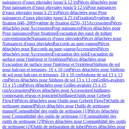
naissances d’eaux pluviales jusqu’à 12 l/s
Pièces détachées pour
Pour naissances d’eaux pluviales jusqu’à 12 l/s
Pour naissances
d’eaux pluviales jusqu’à 25 l/s
Pièces détachées pour Pour
naissances d’eaux pluviales jusqu’à 25 l/s
Fixations
Système de
fixation d40–200
Système de fixation d250–315
Accessoires
Pièces
détachées pour Accessoires
Pour naissances
Pièces détachées pour
Pour naissances
Pour fixations
Évacuation des eaux de toiture
conventionnelle
Naissances d'eaux pluviales
Pièces détachées pour
Naissances d'eaux pluviales
Raccords au pare-vapeur
Pièces
détachées pour Raccords au pare-vapeur
Accessoires
Pièces
détachées pour Accessoires
Évacuation des sols
Evacuation de
surface pour l'intérieur et l'extérieur
Pièces détachées pour
Evacuation de surface pour l'intérieur et l'extérieur
Siphons de sol
pour balcons et terrasses, 10 x 10 cm
Pièces détachées pour Siphons
de sol pour balcons et terrasses, 10 x 10 cm
Siphons de sol 13 x 13
cm
Pièces détachées pour Siphons de sol 13 x 13 cm
Grilles-avaloirs
15 x 15 cm
Pièces détachées pour Grilles-avaloirs 15 x 15
cm
Accessoires
Pièces détachées pour Accessoires
Outillages,
composants réseau et logiciels
Outillages
Outils pour Geberit
FlowFit
Pièces détachées pour Outils pour Geberit FlowFit
Outils de
sertissage manuel
Pièces détachées pour Outils de sertissage
manuel
Compatibilité des outils de sertissage [1]
Pièces détachées
pour Compatibilité des outils de sertissage [1]
Compatibilité des
outils de sertissage [2]
Pièces détachées pour Compatibilité des outils
de sertissage [2]
Outils de préparation de tubes
Pièces détachées pour