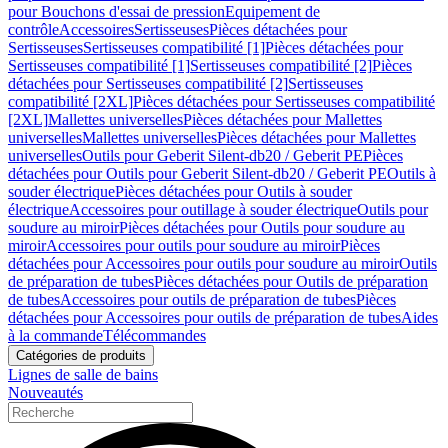
pour Bouchons d'essai de pression
Equipement de
contrôle
Accessoires
Sertisseuses
Pièces détachées pour
Sertisseuses
Sertisseuses compatibilité [1]
Pièces détachées pour
Sertisseuses compatibilité [1]
Sertisseuses compatibilité [2]
Pièces
détachées pour Sertisseuses compatibilité [2]
Sertisseuses
compatibilité [2XL]
Pièces détachées pour Sertisseuses compatibilité
[2XL]
Mallettes universelles
Pièces détachées pour Mallettes
universelles
Mallettes universelles
Pièces détachées pour Mallettes
universelles
Outils pour Geberit Silent-db20 / Geberit PE
Pièces
détachées pour Outils pour Geberit Silent-db20 / Geberit PE
Outils à
souder électrique
Pièces détachées pour Outils à souder
électrique
Accessoires pour outillage à souder électrique
Outils pour
soudure au miroir
Pièces détachées pour Outils pour soudure au
miroir
Accessoires pour outils pour soudure au miroir
Pièces
détachées pour Accessoires pour outils pour soudure au miroir
Outils
de préparation de tubes
Pièces détachées pour Outils de préparation
de tubes
Accessoires pour outils de préparation de tubes
Pièces
détachées pour Accessoires pour outils de préparation de tubes
Aides
à la commande
Télécommandes
Catégories de produits
Lignes de salle de bains
Nouveautés