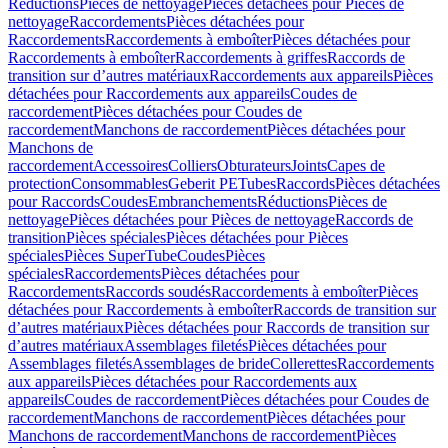
Réductions
Pièces de nettoyage
Pièces détachées pour Pièces de
nettoyage
Raccordements
Pièces détachées pour
Raccordements
Raccordements à emboîter
Pièces détachées pour
Raccordements à emboîter
Raccordements à griffes
Raccords de
transition sur d’autres matériaux
Raccordements aux appareils
Pièces
détachées pour Raccordements aux appareils
Coudes de
raccordement
Pièces détachées pour Coudes de
raccordement
Manchons de raccordement
Pièces détachées pour
Manchons de
raccordement
Accessoires
Colliers
Obturateurs
Joints
Capes de
protection
Consommables
Geberit PE
Tubes
Raccords
Pièces détachées
pour Raccords
Coudes
Embranchements
Réductions
Pièces de
nettoyage
Pièces détachées pour Pièces de nettoyage
Raccords de
transition
Pièces spéciales
Pièces détachées pour Pièces
spéciales
Pièces SuperTube
Coudes
Pièces
spéciales
Raccordements
Pièces détachées pour
Raccordements
Raccords soudés
Raccordements à emboîter
Pièces
détachées pour Raccordements à emboîter
Raccords de transition sur
d’autres matériaux
Pièces détachées pour Raccords de transition sur
d’autres matériaux
Assemblages filetés
Pièces détachées pour
Assemblages filetés
Assemblages de bride
Collerettes
Raccordements
aux appareils
Pièces détachées pour Raccordements aux
appareils
Coudes de raccordement
Pièces détachées pour Coudes de
raccordement
Manchons de raccordement
Pièces détachées pour
Manchons de raccordement
Manchons de raccordement
Pièces