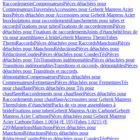
Raccordements
Compensateurs
Pièces détachées pour
Compensateurs
Traversées
Accessoires pour Geberit Mapress Acier
Inox
Pièces détachées pour Accessoires pour Geberit Mapress Acier
Inox
Isolations pour raccordements
Etanchements pour tubes et
raccords
Fixations pour tubes
Fixations de raccordements
Pièces
détachées pour Fixations de raccordements
Joints d'étanchéité
Jeux de
vis pour assemblages à bride
Geberit Mapress Therm
Tubes
Therm
Raccords
Pièces détachées pour Raccords
Manchons
Pièces
détachées pour Manchons
Réductions
Pièces détachées pour
Réductions
Coudes
Pièces détachées pour Coudes
Tés
Pièces
détachées pour Tés
Transitions indémontables
Pièces détachées pour
Transitions indémontables
Transitions et raccords, démontables
Pièces
détachées pour Transitions et raccords,
démontables
Compensateurs
Pièces détachées pour
Compensateurs
Fermetures
Pièces détachées pour Fermetures
Tés
pour chauffage
Pièces détachées pour Tés pour
chauffage
Raccordements pour chauffage
Pièces détachées pour
Raccordements pour chauffage
Accessoires pour Geberit Mapress
Therm
Joints d’étanchéité
Packs de vis pour assemblages à
bride
Fixations pour tubes
Geberit Mapress Acier Carbone
Geberit
Mapress Acier Carbone
Pièces détachées pour Geberit Mapress
Acier Carbone
Tubes 1.0034 (E 195)
Tubes 1.0215 (E
220)
Mamelons
Manchons
Pièces détachées pour
Manchons
Réductions
Pièces détachées pour
Réductions
Coudes
Pièces détachées pour Coudes
Tés
Pièces