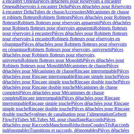
à encastrer Omega
Pièces détachées pour Réservoirs à encastrer
Omega
Réservoirs à encastrer Delta
Pièces détachées pour Réservoirs
à encastrer Delta
Tubes de chasse
Accessoires
Mécanismes de chasse
et robinets flotteurs
Robinets flotteurs
Pièces détachées pour Robinets
flotteurs
Robinets flotteurs pour réservoirs apparents
Pièces détachées
pour Robinets flotteurs pour réservoirs apparents
Robinets flotteurs
pour réservoirs à encastrer
Pièces détachées pour Robinets flotteurs
pour réservoirs à encastrer
Robinets flotteurs pour réservoirs en
céramique
Pièces détachées pour Robinets flotteurs pour réservoirs
en céramique
Robinets flotteurs pour réservoirs, universels
Pièces
détachées pour Robinets flotteurs pour réservoirs,
universels
Robinets flotteurs pour Monolith
Pièces détachées pour
Robinets flotteurs pour Monolith
Mécanismes de chasse
Pièces
détachées pour Mécanismes de chasse
Rinçage interrompable
Pièces
détachées pour Rinçage interrompable
Rinçage simple touche
Pièces
détachées pour Rinçage simple touche
Rinçage double touche
Pièces
détachées pour Rinçage double touche
Mécanismes de chasse
complets
Pièces détachées pour Mécanismes de chasse
complets
Rinçage interrompable
Pièces détachées pour Rinçage
interrompable
Rinçage simple touche
Pièces détachées pour Rinçage
simple touche
Rinçage double touche
Pièces détachées pour Rinçage
double touche
Systèmes de canalisation pour l’alimentation
Geberit
FlowFit
Tubes ML
Tubes ML pour chauffage
Raccords
Pièces
détachées pour Raccords
Manchons
Réductions
Coudes
Tés
Raccords
indémontables
Transitions et raccords, démontables
Pièces détachées