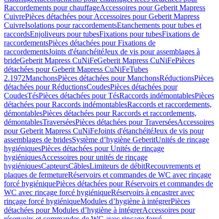
Raccordements pour chauffage
Accessoires pour Geberit Mapress
Cuivre
Pièces détachées pour Accessoires pour Geberit Mapress
Cuivre
Isolations pour raccordements
Etanchements pour tubes et
raccords
Enjoliveurs pour tubes
Fixations pour tubes
Fixations de
raccordements
Pièces détachées pour Fixations de
raccordements
Joints d'étanchéité
Jeux de vis pour assemblages à
bride
Geberit Mapress CuNiFe
Geberit Mapress CuNiFe
Pièces
détachées pour Geberit Mapress CuNiFe
Tubes
2.1972
Manchons
Pièces détachées pour Manchons
Réductions
Pièces
détachées pour Réductions
Coudes
Pièces détachées pour
Coudes
Tés
Pièces détachées pour Tés
Raccords indémontables
Pièces
détachées pour Raccords indémontables
Raccords et raccordements,
démontables
Pièces détachées pour Raccords et raccordements,
démontables
Traversées
Pièces détachées pour Traversées
Accessoires
pour Geberit Mapress CuNiFe
Joints d'étanchéité
Jeux de vis pour
assemblages de brides
Système d’hygiène Geberit
Unités de rinçage
hygiéniques
Pièces détachées pour Unités de rinçage
hygiéniques
Accessoires pour unités de rinçage
hygiéniques
Capteurs
Câbles
Limiteurs de débit
Recouvrements et
plaques de fermeture
Réservoirs et commandes de WC avec rinçage
forcé hygiénique
Pièces détachées pour Réservoirs et commandes de
WC avec rinçage forcé hygiénique
Réservoirs à encastrer avec
rinçage forcé hygiénique
Modules d’hygiène à intégrer
Pièces
détachées pour Modules d’hygiène à intégrer
Accessoires pour
réservoirs et commandes de WC avec rinçage forcé