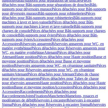
baignoires
Bâti-supports pour séparations de douches
Pièces
détachées pour Bâti-supports pour séparations de douches
Bâti-
supports pour déversoirs muraux
Pièces détachées pour Bâti-supports
pour déversoirs muraux
Bâti-supports pour robinetteries
Pièces
détachées pour Bâti-supports pour robinetteries
Bâti-supports pour
machines à laver et lave-vaisselle
Pièces détachées pour Bâti-
supports pour machines à laver et lave-vaisselle
Bâti-supports pour
charges de console
Pièces détachées pour Bâti-supports pour charges
de console
Bâti-supports pour éviers
Pièces détachées pour Bâti-
supports pour éviers
Accessoires
Pièces détachées pour
Accessoires
Réservoirs apparents
Réservoirs apparents pour WC, en
matière synthétique
Pièces détachées pour Réservoirs apparents pour
WC, en matière synthétique
Attenant
Pièces détachées pour
Attenant
Haute position
Pièces détachées pour Haute position
Basse et
moyenne position
Pièces détachées pour Basse et moyenne
position
Réservoirs apparents pour WC, en céramique sanitaire
Pièces
détachées pour Réservoirs apparents pour WC, en céramique
sanitaire
Attenant
Pièces détachées pour Attenant
Tubes de chasse
pour réservoirs apparents
Pièces détachées pour Tubes de chasse
pour réservoirs apparents
Haute position
Pièces détachées pour Haute
position
Basse et moyenne position
Accessoires
Pièces détachées pour
Accessoires
Raccordements
Pièces détachées pour
Raccordements
Joints
Fixations
Manchettes
Mamelons, rosaces et
modérateurs de débit
Réservoirs à encastrer
Réservoirs à encastrer
Sigma
Pièces détachées pour Réservoirs à encastrer Sigma
Réservoirs