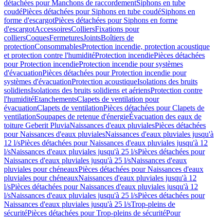
détachées pour Manchons de raccordement
Siphons en tube
coudé
Pièces détachées pour Siphons en tube coudé
Siphons en
forme d'escargot
Pièces détachées pour Siphons en forme
d'escargot
Accessoires
Colliers
Fixations pour
colliers
Coques
Fermetures
Joints
Boîtiers de
protection
Consommables
Protection incendie, protection acoustique
et protection contre l'humidité
Protection incendie
Pièces détachées
pour Protection incendie
Protection incendie pour systèmes
d'évacuation
Pièces détachées pour Protection incendie pour
systèmes d'évacuation
Protection acoustique
Isolations des bruits
solidiens
Isolations des bruits solidiens et aériens
Protection contre
l'humidité
Etanchements
Clapets de ventilation pour
évacuation
Clapets de ventilation
Pièces détachées pour Clapets de
ventilation
Soupapes de retenue d'énergie
Évacuation des eaux de
toiture Geberit Pluvia
Naissances d'eaux pluviales
Pièces détachées
pour Naissances d'eaux pluviales
Naissances d'eaux pluviales jusqu'à
12 l/s
Pièces détachées pour Naissances d'eaux pluviales jusqu'à 12
l/s
Naissances d'eaux pluviales jusqu'à 25 l/s
Pièces détachées pour
Naissances d'eaux pluviales jusqu'à 25 l/s
Naissances d'eaux
pluviales pour chéneaux
Pièces détachées pour Naissances d'eaux
pluviales pour chéneaux
Naissances d'eaux pluviales jusqu'à 12
l/s
Pièces détachées pour Naissances d'eaux pluviales jusqu'à 12
l/s
Naissances d'eaux pluviales jusqu'à 25 l/s
Pièces détachées pour
Naissances d'eaux pluviales jusqu'à 25 l/s
Trop-pleins de
sécurité
Pièces détachées pour Trop-pleins de sécurité
Pour