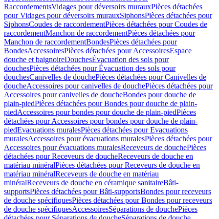
Raccordements
Vidages pour déversoirs muraux
Pièces détachées
pour Vidages pour déversoirs muraux
Siphons
Pièces détachées pour
Siphons
Coudes de raccordement
Pièces détachées pour Coudes de
raccordement
Manchon de raccordement
Pièces détachées pour
Manchon de raccordement
Bondes
Pièces détachées pour
Bondes
Accessoires
Pièces détachées pour Accessoires
Espace
douche et baignoire
Douches
Évacuation des sols pour
douches
Pièces détachées pour Évacuation des sols pour
douches
Canivelles de douche
Pièces détachées pour Canivelles de
douche
Accessoires pour canivelles de douche
Pièces détachées pour
Accessoires pour canivelles de douche
Bondes pour douche de
plain-pied
Pièces détachées pour Bondes pour douche de plain-
pied
Accessoires pour bondes pour douche de plain-pied
Pièces
détachées pour Accessoires pour bondes pour douche de plain-
pied
Evacuations murales
Pièces détachées pour Evacuations
murales
Accessoires pour évacuations murales
Pièces détachées pour
Accessoires pour évacuations murales
Receveurs de douche
Pièces
détachées pour Receveurs de douche
Receveurs de douche en
matériau minéral
Pièces détachées pour Receveurs de douche en
matériau minéral
Receveurs de douche en matériau
minéral
Receveurs de douche en céramique sanitaire
Bâti-
supports
Pièces détachées pour Bâti-supports
Bondes pour receveurs
de douche spécifiques
Pièces détachées pour Bondes pour receveurs
de douche spécifiques
Accessoires
Séparations de douche
Pièces
détachées pour Séparations de douche
Séparations de douche