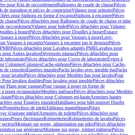
ées pour Kits de raccordement
Rallonges de coude de chasse
Pièces
s de transition et pièces de connexion
Vidages pour urinoirs
Pièces
achées pour Siphons en forme d’escargot
Siphons à encastrer
Pièces
de chasse
Pièces détachées pour Rallonges de coude de chasse et tube
 de raccordement
Vidages pour bidet
Pièces détachées pour Vidages
ouilles à braser
Pièces détachées pour Douilles à braser
Espace
asques à poser
Pièces détachées pour Vasques à poser
Lave-
our Vasques à encastrer
Vasques à encastrer par le dessous
Pièces
s PMR
Pièces détachées pour Lavabos adaptés PMR
Lavabos pour
s pour Autres lavabos
Déversoirs muraux
Pièces détachées pour
e laboratoire
Pièces détachées pour Cuves de laboratoire
Éviers à
our Colonnes
Colonnes
Cache-siphons
Pièces détachées pour Cache-
ts de consoles
Étagères murales
Packs lavabo avec meuble bas
Packs
 pour lavabo
Pièces détachées pour Meubles bas pour lavabo
Pour
r Pour lavabos doubles
Pour lavabos pour meuble
Pièces détachées
our Plans pour vasques
Pour vasque à poser en forme de
 à poser rectangulaire
Meubles latéraux
Pièces détachées pour Meubles
-haute
Pièces détachées pour Colonnes mi-haute
Armoires hautes
tachées pour Étagères murales
Habillages pour bâti-support Duofix
ge
Poignées
Jeux de pieds
Tableaux magnétiques
Prises
vec éclairage intégré
Armoires de toilette
Pièces détachées pour
soires
Prises électriques
Robinetteries
Robinetteries de lavabo
Pièces
 secteur
Montage sur gorge, alimentation par piles
Pièces détachées
entation par générateur
Montage sur gorge, robinet mitigeur
Pièces
n sur secteur
Montage mural, alimentation par piles
Pièces détachées