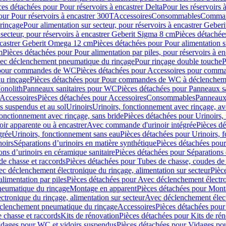
ces détachées pour Pour réservoirs à encastrer Delta
Pour les réservoirs 
our Pour réservoirs à encastrer 300T
Accessoires
Consommables
Command
rinçage
Pour alimentation sur secteur, pour réservoirs à encastrer Gebe
 secteur, pour réservoirs à encastrer Geberit Sigma 8 cm
Pièces détachées
encastrer Geberit Omega 12 cm
Pièces détachées pour Pour alimentation s
m
Pièces détachées pour Pour alimentation par piles, pour réservoirs à 
c déclenchement pneumatique du rinçage
Pour rinçage double touche
P
 pour commandes de WC
Pièces détachées pour Accessoires pour com
u rinçage
Pièces détachées pour Pour commandes de WC à déclencheme
onolith
Panneaux sanitaires pour WC
Pièces détachées pour Panneaux s
Accessoires
Pièces détachées pour Accessoires
Consommables
Panneaux 
s suspendus et au sol
Urinoirs
Urinoirs, fonctionnement avec rinçage, av
fonctionnement avec rinçage, sans bride
Pièces détachées pour Urinoirs,
ir apparente ou à encastrer
Avec commande d'urinoir intégrée
Pièces d
grée
Urinoirs, fonctionnement sans eau
Pièces détachées pour Urinoirs, 
noirs
Séparations d’urinoirs en matière synthétique
Pièces détachées pour
ons d’urinoirs en céramique sanitaire
Pièces détachées pour Séparations 
de chasse et raccords
Pièces détachées pour Tubes de chasse, coudes de 
c déclenchement électronique du rinçage, alimentation sur secteur
Pièc
limentation par piles
Pièces détachées pour Avec déclenchement électron
neumatique du rinçage
Montage en apparent
Pièces détachées pour Mont
tronique du rinçage, alimentation sur secteur
Avec déclenchement électr
clenchement pneumatique du rinçage
Accessoires
Pièces détachées pour
 chasse et raccords
Kits de rénovation
Pièces détachées pour Kits de ré
dages pour WC et vidoirs suspendus
Pièces détachées pour Vidages po