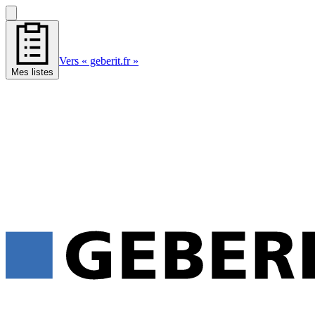
Vers « geberit.fr »
Mes listes