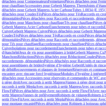
détachées pour Compensateurs
Fermetures
Pièces détachées pour Ferm
pour chauffage
Accessoires pour Geberit Mapress Therm
Joints d’étan
détachées pour Geberit Mapress Acier Carbone
Tubes 1.0034 (E 195)
détachées pour Coudes
Tés
Pièces détachées pour Tés
Raccords en cro
démontables
Pièces détachées pour Raccords et raccordements, démon
détachées pour Manchons pour chauffage
Tés pour chauffage
Pièces d
Geberit Mapress Acier Carbone
Etanchements pour tubes et raccords
E
Cuivre
Geberit Mapress Cuivre
Pièces détachées pour Geberit Mapres
Coudes
Tés
Pièces détachées pour Tés
Raccords en croix
Pièces détach
démontables
Pièces détachées pour Raccords et raccordements, démon
pour Tés pour chauffage
Raccordements pour chauffage
Pièces détach
Cuivre
Isolations pour raccordements
Etanchements pour tubes et racc
d'étanchéité
Jeux de vis pour assemblages à bride
Geberit Mapress Cu
Manchons
Réductions
Pièces détachées pour Réductions
Coudes
Pièces
raccordements, démontables
Pièces détachées pour Raccords et racco
pour assemblages de brides
Système d’hygiène Geberit
Unités de rinç
de débit
Recouvrements et plaques de fermeture
Réservoirs et comman
encastrer avec rinçage forcé hygiénique
Modules d’hygiène à intégrer
détachées pour Accessoires pour réservoirs et commandes de WC avec
à siège droit
Avec raccords à sertir Mapress
Vannes à siège droit pour 
raccords à sertir Mepla
Avec raccords à sertir Mapress
Avec raccords fi
FlowFit
Pièces détachées pour Avec raccords à sertir FlowFit
Avec racc
sertir Mapress
Vannes de prélèvement
Robinets de vidange
Robinets à 
sertir FlowFit
Avec raccords à sertir Mepla
Pièces détachées pour Avec 
pour montage encastré
Pièces détachées pour Robinets à boisseau sph