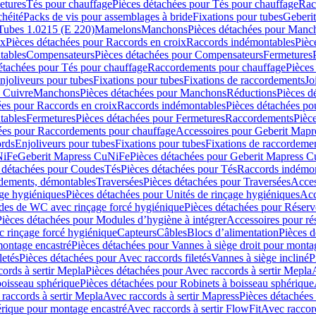
etures
Tés pour chauffage
Pièces détachées pour Tés pour chauffage
Rac
chéité
Packs de vis pour assemblages à bride
Fixations pour tubes
Geberi
Tubes 1.0215 (E 220)
Mamelons
Manchons
Pièces détachées pour Manc
ix
Pièces détachées pour Raccords en croix
Raccords indémontables
Pièc
tables
Compensateurs
Pièces détachées pour Compensateurs
Fermetures
étachées pour Tés pour chauffage
Raccordements pour chauffage
Pièces
njoliveurs pour tubes
Fixations pour tubes
Fixations de raccordements
Jo
s Cuivre
Manchons
Pièces détachées pour Manchons
Réductions
Pièces d
ées pour Raccords en croix
Raccords indémontables
Pièces détachées po
tables
Fermetures
Pièces détachées pour Fermetures
Raccordements
Pièc
ées pour Raccordements pour chauffage
Accessoires pour Geberit Mapr
ords
Enjoliveurs pour tubes
Fixations pour tubes
Fixations de raccordeme
NiFe
Geberit Mapress CuNiFe
Pièces détachées pour Geberit Mapress 
 détachées pour Coudes
Tés
Pièces détachées pour Tés
Raccords indémon
rdements, démontables
Traversées
Pièces détachées pour Traversées
Acces
age hygiéniques
Pièces détachées pour Unités de rinçage hygiéniques
Acc
des de WC avec rinçage forcé hygiénique
Pièces détachées pour Réser
Pièces détachées pour Modules d’hygiène à intégrer
Accessoires pour r
 rinçage forcé hygiénique
Capteurs
Câbles
Blocs d’alimentation
Pièces d
montage encastré
Pièces détachées pour Vannes à siège droit pour monta
letés
Pièces détachées pour Avec raccords filetés
Vannes à siège incliné
P
ords à sertir Mepla
Pièces détachées pour Avec raccords à sertir Mepla
boisseau sphérique
Pièces détachées pour Robinets à boisseau sphérique
raccords à sertir Mepla
Avec raccords à sertir Mapress
Pièces détachées
érique pour montage encastré
Avec raccords à sertir FlowFit
Avec raccord