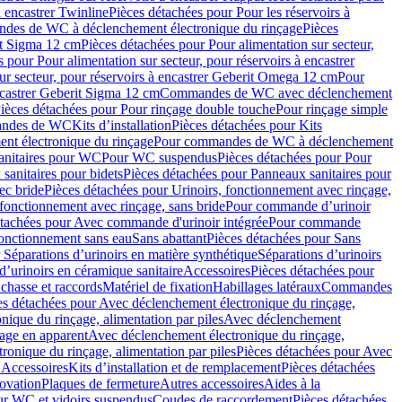
à encastrer Twinline
Pièces détachées pour Pour les réservoirs à
es de WC à déclenchement électronique du rinçage
Pièces
rit Sigma 12 cm
Pièces détachées pour Pour alimentation sur secteur,
 pour Pour alimentation sur secteur, pour réservoirs à encastrer
ur secteur, pour réservoirs à encastrer Geberit Omega 12 cm
Pour
encastrer Geberit Sigma 12 cm
Commandes de WC avec déclenchement
ièces détachées pour Pour rinçage double touche
Pour rinçage simple
mandes de WC
Kits d’installation
Pièces détachées pour Kits
nt électronique du rinçage
Pour commandes de WC à déclenchement
anitaires pour WC
Pour WC suspendus
Pièces détachées pour Pour
sanitaires pour bidets
Pièces détachées pour Panneaux sanitaires pour
ec bride
Pièces détachées pour Urinoirs, fonctionnement avec rinçage,
 fonctionnement avec rinçage, sans bride
Pour commande d’urinoir
étachées pour Avec commande d'urinoir intégrée
Pour commande
fonctionnement sans eau
Sans abattant
Pièces détachées pour Sans
 Séparations d’urinoirs en matière synthétique
Séparations d’urinoirs
d’urinoirs en céramique sanitaire
Accessoires
Pièces détachées pour
chasse et raccords
Matériel de fixation
Habillages latéraux
Commandes
es détachées pour Avec déclenchement électronique du rinçage,
ique du rinçage, alimentation par piles
Avec déclenchement
age en apparent
Avec déclenchement électronique du rinçage,
onique du rinçage, alimentation par piles
Pièces détachées pour Avec
 Accessoires
Kits d’installation et de remplacement
Pièces détachées
novation
Plaques de fermeture
Autres accessoires
Aides à la
ur WC et vidoirs suspendus
Coudes de raccordement
Pièces détachées