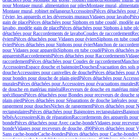
pour Montage mural, alimentation par piles
Montage mural, alimentati
Montage mural, robinet mélangeur
Accessoires
Pièces détachées pour 
l’évier, les appareils et les déversoirs muraux
Vidages pour lavabo
Pièc
gain de place
Pièces détachées pour Siphons en tube coudé, modèle ga
lavabo, modèle gain de place
Pièces détachées pour Siphons à tube pl
détachées pour Raccordements de lavabo
Coudes de raccordement
Rec
éviers
Pièces détachées pour Vidages pour éviers
Siphons en tube cou
évier
Pièces détachées pour Siphons pour évier
Manchon de raccordem
pour Vidages pour appareils
Siphons en tube coudé
Pièces détachées p
apparents
Raccordements
Pièces détachées pour Raccordements
Vidage
raccordement
Pièces détachées pour Coudes de raccordement
Manchon
Accessoires
Espace douche et baignoire
Douches
Évacuation des sols 
douche
Accessoires pour canivelles de douche
Pièces détachées pour A
pour bondes pour douche de plain-pied
Pièces détachées pour Accesso
murales
Pièces détachées pour Accessoires pour évacuations murales
R
de douche en matériau minéral
Receveurs de douche en matériau miné
spécifiques
Pièces détachées pour Bondes pour receveurs de douche s
plain-pied
Pièces détachées pour Séparations de douche latérales pour
rangement pour douches
Niches de rangement
Pièces détachées pour 
rectangulaires
Pièces détachées pour Baignoires rectangulaires
Baignoi
bébés
Accessoires
Kits de réparation
Raccordements des appareils pour 
bonde
Pièces détachées pour Avec cache-bonde
Vidages pour receveur
bonde
Vidages pour receveurs de douche, d90
Pièces détachées pour 
Sans cache-bonde
Cache-bondes
Pièces détachées pour Cache-bondes