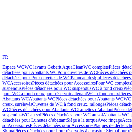
FR
Espace WC
WC lavants Geberit AquaClean
WC complets
Pièces déta
détachées pour Abattants WC
Pour cuvettes de WC
Pièces détachées 
détachées pour Pour cuvettes de WC
Panneau design
Pièces détachées
WC
Accessoires
Pièces détachées pour Accessoires
Pour WC complets
suspendus
Pièces détachées pour WC suspendus
WC à fond creux
Pièc
pour WC à fond creux pour réservoir attenant
WC à fond creux
Pièces
Abattants WC
Abattants WC
Pièces détachées pour Abattants WC
WC 
creux, surélevés
Cuvettes de WC à fond creux, rallongés
Pièces détach
WC
Pièces détachées pour Abattants WC
Lunettes d’abattant
Pièces dé
suspendus
WC au sol
Pièces détachées pour WC au sol
Abattants WC p
détachées pour Lunettes d’abattant
Siège à la turque
Avec rinçage
Acce
sol
Accessoires
Pièces détachées pour Accessoires
Plaques de déclenc
Sigma
Pièces détachées pour Pour réservoirs à encastrer Sigma
Pour ré