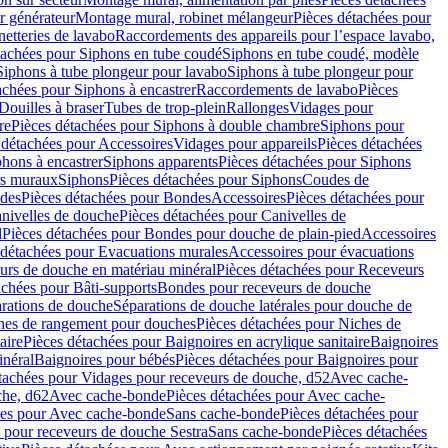
r générateur
Montage mural, robinet mélangeur
Pièces détachées pour
netteries de lavabo
Raccordements des appareils pour l’espace lavabo,
tachées pour Siphons en tube coudé
Siphons en tube coudé, modèle
Siphons à tube plongeur pour lavabo
Siphons à tube plongeur pour
achées pour Siphons à encastrer
Raccordements de lavabo
Pièces
Douilles à braser
Tubes de trop-plein
Rallonges
Vidages pour
re
Pièces détachées pour Siphons à double chambre
Siphons pour
 détachées pour Accessoires
Vidages pour appareils
Pièces détachées
hons à encastrer
Siphons apparents
Pièces détachées pour Siphons
rs muraux
Siphons
Pièces détachées pour Siphons
Coudes de
des
Pièces détachées pour Bondes
Accessoires
Pièces détachées pour
nivelles de douche
Pièces détachées pour Canivelles de
d
Pièces détachées pour Bondes pour douche de plain-pied
Accessoires
 détachées pour Evacuations murales
Accessoires pour évacuations
urs de douche en matériau minéral
Pièces détachées pour Receveurs
achées pour Bâti-supports
Bondes pour receveurs de douche
arations de douche
Séparations de douche latérales pour douche de
hes de rangement pour douches
Pièces détachées pour Niches de
aire
Pièces détachées pour Baignoires en acrylique sanitaire
Baignoires
inéral
Baignoires pour bébés
Pièces détachées pour Baignoires pour
tachées pour Vidages pour receveurs de douche, d52
Avec cache-
che, d62
Avec cache-bonde
Pièces détachées pour Avec cache-
ées pour Avec cache-bonde
Sans cache-bonde
Pièces détachées pour
 pour receveurs de douche Sestra
Sans cache-bonde
Pièces détachées