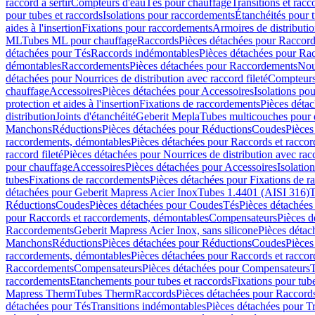
raccord à sertir
Compteurs d'eau
Tés pour chauffage
Transitions et rac
pour tubes et raccords
Isolations pour raccordements
Étanchéités pour t
aides à l'insertion
Fixations pour raccordements
Armoires de distributi
ML
Tubes ML pour chauffage
Raccords
Pièces détachées pour Raccor
détachées pour Tés
Raccords indémontables
Pièces détachées pour Ra
démontables
Raccordements
Pièces détachées pour Raccordements
Nou
détachées pour Nourrices de distribution avec raccord fileté
Compteurs
chauffage
Accessoires
Pièces détachées pour Accessoires
Isolations pou
protection et aides à l'insertion
Fixations de raccordements
Pièces déta
distribution
Joints d'étanchéité
Geberit Mepla
Tubes multicouches pour 
Manchons
Réductions
Pièces détachées pour Réductions
Coudes
Pièces
raccordements, démontables
Pièces détachées pour Raccords et racco
raccord fileté
Pièces détachées pour Nourrices de distribution avec racc
pour chauffage
Accessoires
Pièces détachées pour Accessoires
Isolatio
tubes
Fixations de raccordements
Pièces détachées pour Fixations de 
détachées pour Geberit Mapress Acier Inox
Tubes 1.4401 (AISI 316)
T
Réductions
Coudes
Pièces détachées pour Coudes
Tés
Pièces détachées
pour Raccords et raccordements, démontables
Compensateurs
Pièces 
Raccordements
Geberit Mapress Acier Inox, sans silicone
Pièces détac
Manchons
Réductions
Pièces détachées pour Réductions
Coudes
Pièces
raccordements, démontables
Pièces détachées pour Raccords et racco
Raccordements
Compensateurs
Pièces détachées pour Compensateurs
T
raccordements
Etanchements pour tubes et raccords
Fixations pour tub
Mapress Therm
Tubes Therm
Raccords
Pièces détachées pour Raccord
détachées pour Tés
Transitions indémontables
Pièces détachées pour T