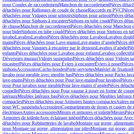
pour Coudes de raccordement
Manchon de raccordement
Pièces détac
détachées pour Rallonges de coude de chasse
Raccords en PVC
Pièce
détachées pour Vidages pour urinoirs
Siphons pour urinoir
Pièces déta
détachées pour Siphons à encastrer
Siphons en tube coudé
Pièces déta
de chasse
Manchon de raccordement
Pièces détachées pour Manchon 
pour bidet
Siphons en tube coudé
Pièces détachées pour Siphons en tu
lavabo
Lavabos
Lavabos
Pièces détachées pour Lavabos
Lavabos doubl
mains
Pièces détachées pour Lave-mains
Lave-mains d’angle
Pièces dé
détachées pour Vasques à encastrer par le dessous
Lavabos d’angle
Piè
enfants
Pièces détachées pour Lavabos pour enfants
Lavabos collectifs
Déversoirs muraux
Vidoirs suspendus
Pièces détachées pour Vidoirs s
encastrer
Pièces détachées pour Éviers à encastrer
Éviers à poser
Pièces
siphons
Accessoires
Cache-bondes
Porte-serviettes
Matériel de fixation
H
lavabo pour meuble avec meuble bas
Pièces détachées pour Packs la
lave-mains
Pièces détachées pour Pour lave-mains
Pour lavabos
Pièces
pour Pour lavabos pour meuble
Pour lave-mains d’angle
Pièces détach
coupelle
Pièces détachées pour Pour vasque à poser en forme de coupe
latéraux
Meubles latéraux bas
Pièces détachées pour Meubles latéraux 
compactes
Pièces détachées pour Armoires hautes compactes
Autres m
pour WC suspendu
Accessoires
Compartiments de tiroirs et casiers de
électriques
Autres accessoires
Miroirs et armoires et toilette
Miroirs
Pièc
Armoires de toilette
Avec éclairage intégré
Pièces détachées pour Avec 
détachées pour Robinetteries de lavabo
Montage sur gorge, alimentatio
pour Montage sur gorge, alimentation par piles
Montage sur gorge, ali
détachées pour Montage sur gorge, robinet mitigeur
Montage mural, al