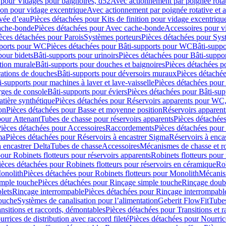
 pour Vidages pour baignoires, d52
Avec actionnement par poignée rota
tion pour vidage excentrique
Avec actionnement par poignée rotative et a
ivée d’eau
Pièces détachées pour Kits de finition pour vidage excentrique
ache-bonde
Pièces détachées pour Avec cache-bonde
Accessoires pour v
èces détachées pour Parois
Systèmes porteurs
Pièces détachées pour Sys
pports pour WC
Pièces détachées pour Bâti-supports pour WC
Bâti-suppo
pour bidets
Bâti-supports pour urinoirs
Pièces détachées pour Bâti-suppor
tion murale
Bâti-supports pour douches et baignoires
Pièces détachées p
rations de douches
Bâti-supports pour déversoirs muraux
Pièces détaché
i-supports pour machines à laver et lave-vaisselle
Pièces détachées pour 
rges de console
Bâti-supports pour éviers
Pièces détachées pour Bâti-sup
tière synthétique
Pièces détachées pour Réservoirs apparents pour WC,
on
Pièces détachées pour Basse et moyenne position
Réservoirs apparent
pour Attenant
Tubes de chasse pour réservoirs apparents
Pièces détachées
ièces détachées pour Accessoires
Raccordements
Pièces détachées pou
ma
Pièces détachées pour Réservoirs à encastrer Sigma
Réservoirs à enc
 encastrer Delta
Tubes de chasse
Accessoires
Mécanismes de chasse et rob
our Robinets flotteurs pour réservoirs apparents
Robinets flotteurs pour 
ièces détachées pour Robinets flotteurs pour réservoirs en céramique
Rob
Monolith
Pièces détachées pour Robinets flotteurs pour Monolith
Mécanis
imple touche
Pièces détachées pour Rinçage simple touche
Rinçage doub
lets
Rinçage interrompable
Pièces détachées pour Rinçage interrompabl
touche
Systèmes de canalisation pour l’alimentation
Geberit FlowFit
Tube
nsitions et raccords, démontables
Pièces détachées pour Transitions et 
rrices de distribution avec raccord fileté
Pièces détachées pour Nourrice