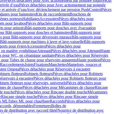
tive
Pièces détachées pour Avec actionnement par poignée rotative
Kits
rrivée d’eau
Pièces détachées pour Avec actionnement par poignée
 et arrivée d’eau
Avec déclenchement par pression PushControl
Pièces
idages pour baignoires
Kits de raccordement
Bouchons de
tèmes porteurs
Habillages
Accessoires
Pièces détachées pour
rts pour lavabos
Pièces détachées pour Bâti-supports pour
ts pour urinoirs
Bâti-supports pour douches avec évacuation
our Bâti-supports pour douches et baignoires
Bâti-supports pour
es pour Bâti-supports pour déversoirs muraux
Bâti-supports pour
Bâti-supports pour machines à laver et lave-vaisselle
Bâti-supports
ports pour éviers
Accessoires
Pièces détachées pour
 en matière synthétique
Attenant
Pièces détachées pour Attenant
Haute
s pour WC, en céramique sanitaire
Pièces détachées pour Réservoirs
 pour Tubes de chasse pour réservoirs apparents
Haute position
Pièces
r Raccordements
Joints
Fixations
Manchettes
Mamelons, rosaces et
astrer Omega
Pièces détachées pour Réservoirs à encastrer
inets flotteurs
Robinets flotteurs
Pièces détachées pour Robinets
réservoirs à encastrer
Pièces détachées pour Robinets flotteurs pour
inets flotteurs pour réservoirs, universels
Pièces détachées pour
mes de chasse
Pièces détachées pour Mécanismes de chasse
Rinçage
le touche
Pièces détachées pour Rinçage double touche
Mécanismes
e
Rinçage simple touche
Pièces détachées pour Rinçage simple
s ML
Tubes ML pour chauffage
Raccords
Pièces détachées pour
raccords, démontables
Fermetures
Boîtes de
s de distribution avec raccord fileté
Nourrice de distribution avec