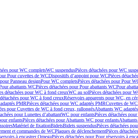
chées pour WC complets
WC suspendus
Pièces détachées pour WC susp
pour Pour cuvettes de WC
Dispositifs d’appoint pour WC
Pièces détaché
 pour Panneau design
Pour WC complets
Pièces détachées pour Pour W
Pour abattants WC
Pièces détachées pour Pour abattants WC
Pour abatt
es détachées pour WC à fond creux
WC au sol
Pièces détachées pour W
 détachées pour WC à fond creux
Réservoirs apparents pour WC, en cér
adaptés PMR
Pièces détachées pour WC adaptés PMR
Cuvettes de WC 
ées pour Cuvettes de WC à fond creux, rallongés
Abattants WC adapt
tachées pour Lunettes d’abattant
WC pour enfants
Pièces détachées pou
our enfants
Pièces détachées pour Abattants WC pour enfants
Abattant
ssoires
Matériel de fixation
Bidets
Bidets suspendus
Pièces détachées pou
hement et commandes de WC
Plaques de déclenchement
Pièces détachée
servoirs à encastrer Omega
Pièces détachées pour Pour réservoirs à enc