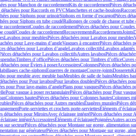
hées pour Manchon de raccordement
Kits de raccordement
Pièces détach
s détachées pour Raccords en PVC
Manchettes et cache-boulons
Raccord
chées pour Siphons pour urinoir
Siphons en forme d’escargot
Pièces dét
chées pour Siphons en tube coudé
Rallonges de coude de chasse et tube 
de raccordement
Coudes de raccordement
Pièces détachées pour Coudes
be coudé
Coudes de raccordement
Recouvrements
Raccordements
Joints
D
es
Lavabos pour meubles
Pièces détachées pour Lavabos pour meubles
V
tachées pour Lave-mains d’angle
Vasques à encastrer
Pièces détachées p
ces détachées pour Lavabos d’angle
Lavabos collectifs
Lavabos adapté
Pièces détachées pour Lavabos collectifs
Autres lavabos
Pièces détachée
uspendus
Timbres dʼoffice
Pièces détachées pour Timbres dʼoffice
Cuves d
 détachées pour Éviers à poser
Accessoires
Colonnes
Pièces détachées p
abillages cache-siphons
Equerres de montage
Couvre-joints
Dosserets
Ki
vabo pour meuble avec meuble bas
Meubles de salle de bains
Meubles bas
 détachées pour Pour lavabos
Pour lavabos doubles
Pièces détachées pou
ées pour Pour lave-mains d’angle
Plans pour vasques
Pièces détachées p
lle
Pour vasque à poser rectangulaire
Pièces détachées pour Pour vasque
bas
Colonnes hautes
Pièces détachées pour Colonnes hautes
Colonnes mi
eubles
Pièces détachées pour Autres meubles
Étagères murales
Pièces dé
 rangement
Porte-serviettes et crochets porte-serviettes
Éléments d’éclaira
es détachées pour Miroirs
Avec éclairage intégré
Pièces détachées pour A
éclairage intégré
Accessoires
Éléments d’éclairage
Poignées
Autres acces
n sur secteur
Pièces détachées pour Montage sur gorge, alimentation sur
mentation par générateur
Pièces détachées pour Montage sur gorge, alim
imentation sur secteur
Pièces détachées pour Montage mural, alimentatio