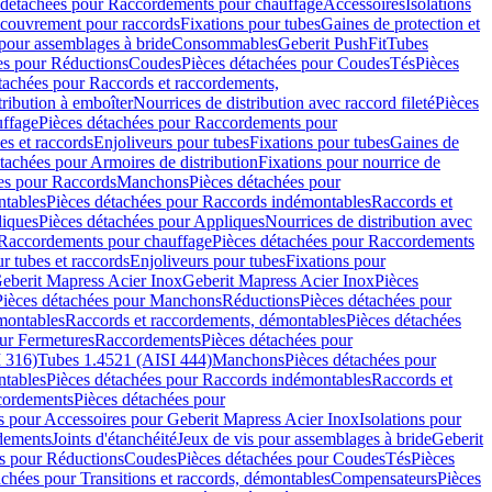
 détachées pour Raccordements pour chauffage
Accessoires
Isolations
couvrement pour raccords
Fixations pour tubes
Gaines de protection et
 pour assemblages à bride
Consommables
Geberit PushFit
Tubes
es pour Réductions
Coudes
Pièces détachées pour Coudes
Tés
Pièces
tachées pour Raccords et raccordements,
tribution à emboîter
Nourrices de distribution avec raccord fileté
Pièces
ffage
Pièces détachées pour Raccordements pour
s et raccords
Enjoliveurs pour tubes
Fixations pour tubes
Gaines de
tachées pour Armoires de distribution
Fixations pour nourrice de
es pour Raccords
Manchons
Pièces détachées pour
tables
Pièces détachées pour Raccords indémontables
Raccords et
iques
Pièces détachées pour Appliques
Nourrices de distribution avec
Raccordements pour chauffage
Pièces détachées pour Raccordements
 tubes et raccords
Enjoliveurs pour tubes
Fixations pour
eberit Mapress Acier Inox
Geberit Mapress Acier Inox
Pièces
Pièces détachées pour Manchons
Réductions
Pièces détachées pour
montables
Raccords et raccordements, démontables
Pièces détachées
ur Fermetures
Raccordements
Pièces détachées pour
 316)
Tubes 1.4521 (AISI 444)
Manchons
Pièces détachées pour
tables
Pièces détachées pour Raccords indémontables
Raccords et
ordements
Pièces détachées pour
s pour Accessoires pour Geberit Mapress Acier Inox
Isolations pour
rdements
Joints d'étanchéité
Jeux de vis pour assemblages à bride
Geberit
s pour Réductions
Coudes
Pièces détachées pour Coudes
Tés
Pièces
achées pour Transitions et raccords, démontables
Compensateurs
Pièces