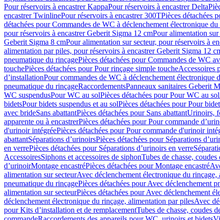
Pour réservoirs à encastrer Kappa
Pour réservoirs à encastrer Delta
Piè
encastrer Twinline
Pour réservoirs à encastrer 300T
Pièces détachées p
détachées pour Commandes de WC à déclenchement électronique du 
pour réservoirs à encastrer Geberit Sigma 12 cm
Pour alimentation sur
Geberit Sigma 8 cm
Pour alimentation sur secteur, pour réservoirs à 
alimentation par piles, pour réservoirs à encastrer Geberit Sigma 12 c
pneumatique du rinçage
Pièces détachées pour Commandes de WC ave
touche
Pièces détachées pour Pour rinçage simple touche
Accessoires
d’installation
Pour commandes de WC à déclenchement électronique d
pneumatique du rinçage
Raccordements
Panneaux sanitaires Geberit M
WC suspendus
Pour WC au sol
Pièces détachées pour Pour WC au sol
bidets
Pour bidets suspendus et au sol
Pièces détachées pour Pour bidet
avec bride
Sans abattant
Pièces détachées pour Sans abattant
Urinoirs, 
apparente ou à encastrer
Pièces détachées pour Pour commande d’urino
d'urinoir intégrée
Pièces détachées pour Pour commande d'urinoir inté
abattant
Séparations d’urinoirs
Pièces détachées pour Séparations d’uri
en verre
Pièces détachées pour Séparations d’urinoirs en verre
Séparati
Accessoires
Siphons et accessoires de siphon
Tubes de chasse, coudes 
dʼurinoir
Montage encastré
Pièces détachées pour Montage encastré
Ave
alimentation sur secteur
Avec déclenchement électronique du rinçage, a
pneumatique du rinçage
Pièces détachées pour Avec déclenchement p
alimentation sur secteur
Pièces détachées pour Avec déclenchement élec
déclenchement électronique du rinçage, alimentation par piles
Avec dé
pour Kits d’installation et de remplacement
Tubes de chasse, coudes de
commande
Raccordements des appareils pour WC, urinoirs et bidets
Vi