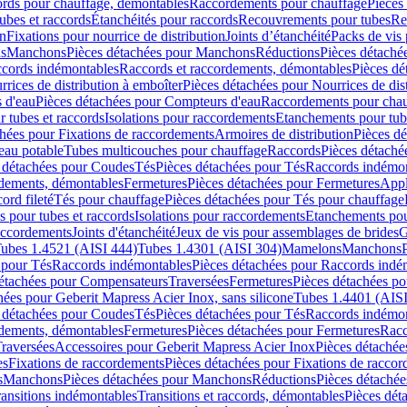
cords pour chauffage, démontables
Raccordements pour chauffage
Pièces
ubes et raccords
Étanchéités pour raccords
Recouvrements pour tubes
Re
on
Fixations pour nourrice de distribution
Joints d’étanchéité
Packs de vis
ds
Manchons
Pièces détachées pour Manchons
Réductions
Pièces détaché
ccords indémontables
Raccords et raccordements, démontables
Pièces dé
rrices de distribution à emboîter
Pièces détachées pour Nourrices de dis
 d'eau
Pièces détachées pour Compteurs d'eau
Raccordements pour chau
r tubes et raccords
Isolations pour raccordements
Etanchements pour tube
chées pour Fixations de raccordements
Armoires de distribution
Pièces dé
eau potable
Tubes multicouches pour chauffage
Raccords
Pièces détaché
 détachées pour Coudes
Tés
Pièces détachées pour Tés
Raccords indémon
rdements, démontables
Fermetures
Pièces détachées pour Fermetures
Appl
ord fileté
Tés pour chauffage
Pièces détachées pour Tés pour chauffage
ns pour tubes et raccords
Isolations pour raccordements
Etanchements pour
raccordements
Joints d'étanchéité
Jeux de vis pour assemblages de brides
G
ubes 1.4521 (AISI 444)
Tubes 1.4301 (AISI 304)
Mamelons
Manchons
 pour Tés
Raccords indémontables
Pièces détachées pour Raccords indé
détachées pour Compensateurs
Traversées
Fermetures
Pièces détachées po
hées pour Geberit Mapress Acier Inox, sans silicone
Tubes 1.4401 (AISI
 détachées pour Coudes
Tés
Pièces détachées pour Tés
Raccords indémon
rdements, démontables
Fermetures
Pièces détachées pour Fermetures
Racc
raversées
Accessoires pour Geberit Mapress Acier Inox
Pièces détachée
es
Fixations de raccordements
Pièces détachées pour Fixations de racco
s
Manchons
Pièces détachées pour Manchons
Réductions
Pièces détachée
ransitions indémontables
Transitions et raccords, démontables
Pièces dét