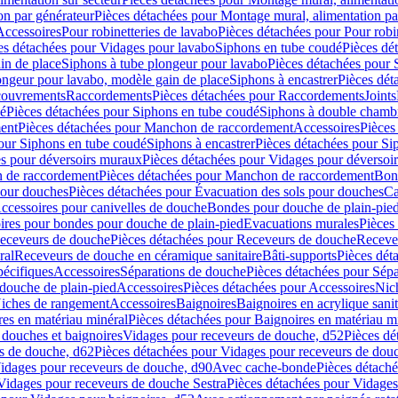
on par générateur
Pièces détachées pour Montage mural, alimentation pa
Accessoires
Pour robinetteries de lavabo
Pièces détachées pour Pour robi
es détachées pour Vidages pour lavabo
Siphons en tube coudé
Pièces dé
in de place
Siphons à tube plongeur pour lavabo
Pièces détachées pour 
ongeur pour lavabo, modèle gain de place
Siphons à encastrer
Pièces dét
ouvrements
Raccordements
Pièces détachées pour Raccordements
Joints
dé
Pièces détachées pour Siphons en tube coudé
Siphons à double chamb
ent
Pièces détachées pour Manchon de raccordement
Accessoires
Pièces
our Siphons en tube coudé
Siphons à encastrer
Pièces détachées pour Sip
s pour déversoirs muraux
Pièces détachées pour Vidages pour déversoi
 de raccordement
Pièces détachées pour Manchon de raccordement
Bon
pour douches
Pièces détachées pour Évacuation des sols pour douches
Ca
ccessoires pour canivelles de douche
Bondes pour douche de plain-pie
ires pour bondes pour douche de plain-pied
Evacuations murales
Pièces
eceveurs de douche
Pièces détachées pour Receveurs de douche
Receve
ral
Receveurs de douche en céramique sanitaire
Bâti-supports
Pièces dét
pécifiques
Accessoires
Séparations de douche
Pièces détachées pour Sép
 douche de plain-pied
Accessoires
Pièces détachées pour Accessoires
Nic
Niches de rangement
Accessoires
Baignoires
Baignoires en acrylique sanit
res en matériau minéral
Pièces détachées pour Baignoires en matériau m
douches et baignoires
Vidages pour receveurs de douche, d52
Pièces dé
s de douche, d62
Pièces détachées pour Vidages pour receveurs de dou
Vidages pour receveurs de douche, d90
Avec cache-bonde
Pièces détach
Vidages pour receveurs de douche Sestra
Pièces détachées pour Vidages