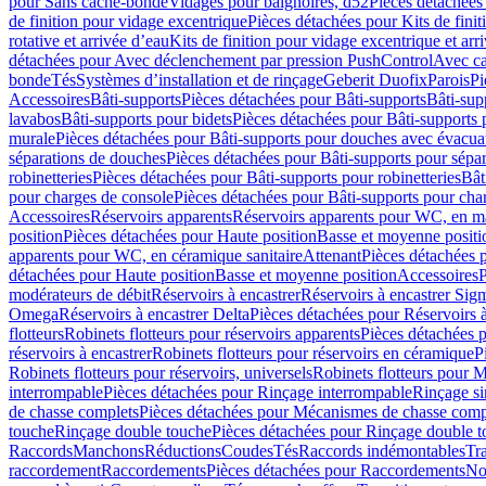
pour Sans cache-bonde
Vidages pour baignoires, d52
Pièces détachées
de finition pour vidage excentrique
Pièces détachées pour Kits de fini
rotative et arrivée d’eau
Kits de finition pour vidage excentrique et arr
détachées pour Avec déclenchement par pression PushControl
Avec c
bonde
Tés
Systèmes d’installation et de rinçage
Geberit Duofix
Parois
Pi
Accessoires
Bâti-supports
Pièces détachées pour Bâti-supports
Bâti-su
lavabos
Bâti-supports pour bidets
Pièces détachées pour Bâti-supports 
murale
Pièces détachées pour Bâti-supports pour douches avec évacua
séparations de douches
Pièces détachées pour Bâti-supports pour sépa
robinetteries
Pièces détachées pour Bâti-supports pour robinetteries
Bât
pour charges de console
Pièces détachées pour Bâti-supports pour cha
Accessoires
Réservoirs apparents
Réservoirs apparents pour WC, en ma
position
Pièces détachées pour Haute position
Basse et moyenne positi
apparents pour WC, en céramique sanitaire
Attenant
Pièces détachées 
détachées pour Haute position
Basse et moyenne position
Accessoires
P
modérateurs de débit
Réservoirs à encastrer
Réservoirs à encastrer Sig
Omega
Réservoirs à encastrer Delta
Pièces détachées pour Réservoirs à
flotteurs
Robinets flotteurs pour réservoirs apparents
Pièces détachées p
réservoirs à encastrer
Robinets flotteurs pour réservoirs en céramique
P
Robinets flotteurs pour réservoirs, universels
Robinets flotteurs pour 
interrompable
Pièces détachées pour Rinçage interrompable
Rinçage s
de chasse complets
Pièces détachées pour Mécanismes de chasse comp
touche
Rinçage double touche
Pièces détachées pour Rinçage double 
Raccords
Manchons
Réductions
Coudes
Tés
Raccords indémontables
Tra
raccordement
Raccordements
Pièces détachées pour Raccordements
Nou