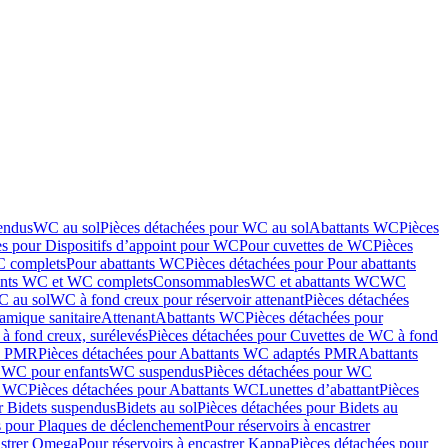
endus
WC au sol
Pièces détachées pour WC au sol
Abattants WC
Pièces
es pour Dispositifs d’appoint pour WC
Pour cuvettes de WC
Pièces
C complets
Pour abattants WC
Pièces détachées pour Pour abattants
ants WC et WC complets
Consommables
WC et abattants WC
WC
C au sol
WC à fond creux pour réservoir attenant
Pièces détachées
amique sanitaire
Attenant
Abattants WC
Pièces détachées pour
à fond creux, surélevés
Pièces détachées pour Cuvettes de WC à fond
és PMR
Pièces détachées pour Abattants WC adaptés PMR
Abattants
r WC pour enfants
WC suspendus
Pièces détachées pour WC
s WC
Pièces détachées pour Abattants WC
Lunettes d’abattant
Pièces
r Bidets suspendus
Bidets au sol
Pièces détachées pour Bidets au
s pour Plaques de déclenchement
Pour réservoirs à encastrer
astrer Omega
Pour réservoirs à encastrer Kappa
Pièces détachées pour