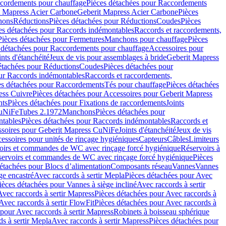
cordements pour chauffage
Pièces détachées pour Raccordements
t Mapress Acier Carbone
Geberit Mapress Acier Carbone
Pièces
hons
Réductions
Pièces détachées pour Réductions
Coudes
Pièces
es détachées pour Raccords indémontables
Raccords et raccordements,
Pièces détachées pour Fermetures
Manchons pour chauffage
Pièces
 détachées pour Raccordements pour chauffage
Accessoires pour
ints d'étanchéité
Jeux de vis pour assemblages à bride
Geberit Mapress
étachées pour Réductions
Coudes
Pièces détachées pour
ur Raccords indémontables
Raccords et raccordements,
es détachées pour Raccordements
Tés pour chauffage
Pièces détachées
ess Cuivre
Pièces détachées pour Accessoires pour Geberit Mapress
nts
Pièces détachées pour Fixations de raccordements
Joints
CuNiFe
Tubes 2.1972
Manchons
Pièces détachées pour
tables
Pièces détachées pour Raccords indémontables
Raccords et
soires pour Geberit Mapress CuNiFe
Joints d'étanchéité
Jeux de vis
essoires pour unités de rinçage hygiéniques
Capteurs
Câbles
Limiteurs
voirs et commandes de WC avec rinçage forcé hygiénique
Réservoirs à
éservoirs et commandes de WC avec rinçage forcé hygiénique
Pièces
étachées pour Blocs d’alimentation
Composants réseau
Vannes
Vannes
ge encastré
Avec raccords à sertir Mepla
Pièces détachées pour Avec
ièces détachées pour Vannes à siège incliné
Avec raccords à sertir
Avec raccords à sertir Mapress
Pièces détachées pour Avec raccords à
Avec raccords à sertir FlowFit
Pièces détachées pour Avec raccords à
 pour Avec raccords à sertir Mapress
Robinets à boisseau sphérique
s à sertir Mepla
Avec raccords à sertir Mapress
Pièces détachées pour