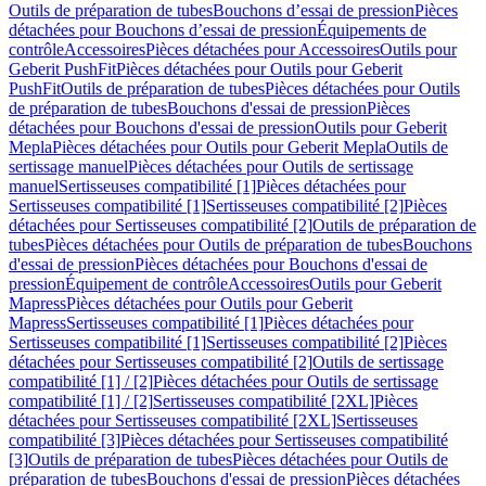
Outils de préparation de tubes
Bouchons d’essai de pression
Pièces
détachées pour Bouchons d’essai de pression
Équipements de
contrôle
Accessoires
Pièces détachées pour Accessoires
Outils pour
Geberit PushFit
Pièces détachées pour Outils pour Geberit
PushFit
Outils de préparation de tubes
Pièces détachées pour Outils
de préparation de tubes
Bouchons d'essai de pression
Pièces
détachées pour Bouchons d'essai de pression
Outils pour Geberit
Mepla
Pièces détachées pour Outils pour Geberit Mepla
Outils de
sertissage manuel
Pièces détachées pour Outils de sertissage
manuel
Sertisseuses compatibilité [1]
Pièces détachées pour
Sertisseuses compatibilité [1]
Sertisseuses compatibilité [2]
Pièces
détachées pour Sertisseuses compatibilité [2]
Outils de préparation de
tubes
Pièces détachées pour Outils de préparation de tubes
Bouchons
d'essai de pression
Pièces détachées pour Bouchons d'essai de
pression
Équipement de contrôle
Accessoires
Outils pour Geberit
Mapress
Pièces détachées pour Outils pour Geberit
Mapress
Sertisseuses compatibilité [1]
Pièces détachées pour
Sertisseuses compatibilité [1]
Sertisseuses compatibilité [2]
Pièces
détachées pour Sertisseuses compatibilité [2]
Outils de sertissage
compatibilité [1] / [2]
Pièces détachées pour Outils de sertissage
compatibilité [1] / [2]
Sertisseuses compatibilité [2XL]
Pièces
détachées pour Sertisseuses compatibilité [2XL]
Sertisseuses
compatibilité [3]
Pièces détachées pour Sertisseuses compatibilité
[3]
Outils de préparation de tubes
Pièces détachées pour Outils de
préparation de tubes
Bouchons d'essai de pression
Pièces détachées