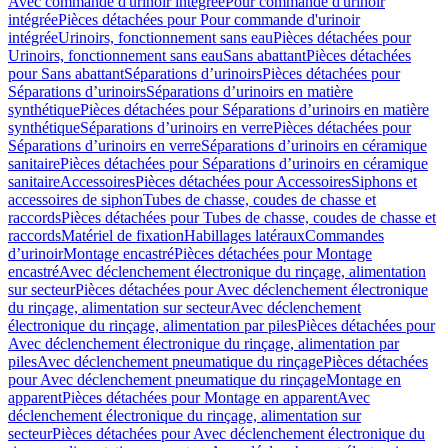
Avec commande d'urinoir intégrée
Pour commande d'urinoir
intégrée
Pièces détachées pour Pour commande d'urinoir
intégrée
Urinoirs, fonctionnement sans eau
Pièces détachées pour
Urinoirs, fonctionnement sans eau
Sans abattant
Pièces détachées
pour Sans abattant
Séparations d’urinoirs
Pièces détachées pour
Séparations d’urinoirs
Séparations d’urinoirs en matière
synthétique
Pièces détachées pour Séparations d’urinoirs en matière
synthétique
Séparations d’urinoirs en verre
Pièces détachées pour
Séparations d’urinoirs en verre
Séparations d’urinoirs en céramique
sanitaire
Pièces détachées pour Séparations d’urinoirs en céramique
sanitaire
Accessoires
Pièces détachées pour Accessoires
Siphons et
accessoires de siphon
Tubes de chasse, coudes de chasse et
raccords
Pièces détachées pour Tubes de chasse, coudes de chasse et
raccords
Matériel de fixation
Habillages latéraux
Commandes
dʼurinoir
Montage encastré
Pièces détachées pour Montage
encastré
Avec déclenchement électronique du rinçage, alimentation
sur secteur
Pièces détachées pour Avec déclenchement électronique
du rinçage, alimentation sur secteur
Avec déclenchement
électronique du rinçage, alimentation par piles
Pièces détachées pour
Avec déclenchement électronique du rinçage, alimentation par
piles
Avec déclenchement pneumatique du rinçage
Pièces détachées
pour Avec déclenchement pneumatique du rinçage
Montage en
apparent
Pièces détachées pour Montage en apparent
Avec
déclenchement électronique du rinçage, alimentation sur
secteur
Pièces détachées pour Avec déclenchement électronique du