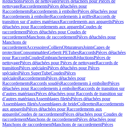
Réductions
Pièces de nettoyage
Pièces détachées pour Pièces de
nettoyage
Raccordements
Pièces détachées pour
Raccordements
Raccordements à emboîter
Pièces détachées pour
Raccordements à emboîter
Raccordements à griffes
Raccords de
transition sur d’autres matériaux
Raccordements aux appareils
Pièces
détachées pour Raccordements aux appareils
Coudes de
raccordement
Pièces détachées pour Coudes de
raccordement
Manchons de raccordement
Pièces détachées pour
Manchons de
raccordement
Accessoires
Colliers
Obturateurs
Joints
Capes de
protection
Consommables
Geberit PE
Tubes
Raccords
Pièces détachées
pour Raccords
Coudes
Embranchements
Réductions
Pièces de
nettoyage
Pièces détachées pour Pièces de nettoyage
Raccords de
transition
Pièces spéciales
Pièces détachées pour Pièces
spéciales
Pièces SuperTube
Coudes
Pièces
spéciales
Raccordements
Pièces détachées pour
Raccordements
Raccords soudés
Raccordements à emboîter
Pièces
détachées pour Raccordements à emboîter
Raccords de transition sur
d’autres matériaux
Pièces détachées pour Raccords de transition sur
d’autres matériaux
Assemblages filetés
Pièces détachées pour
Assemblages filetés
Assemblages de bride
Collerettes
Raccordements
aux appareils
Pièces détachées pour Raccordements aux
appareils
Coudes de raccordement
Pièces détachées pour Coudes de
raccordement
Manchons de raccordement
Pièces détachées pour
Manchons de raccordement
Manchons de raccordement
Pièces