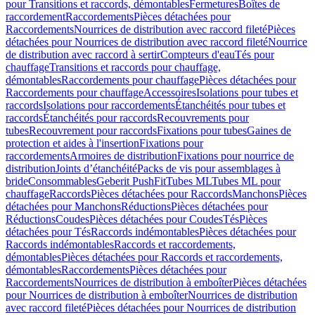
pour Transitions et raccords, démontables
Fermetures
Boîtes de
raccordement
Raccordements
Pièces détachées pour
Raccordements
Nourrices de distribution avec raccord fileté
Pièces
détachées pour Nourrices de distribution avec raccord fileté
Nourrice
de distribution avec raccord à sertir
Compteurs d'eau
Tés pour
chauffage
Transitions et raccords pour chauffage,
démontables
Raccordements pour chauffage
Pièces détachées pour
Raccordements pour chauffage
Accessoires
Isolations pour tubes et
raccords
Isolations pour raccordements
Étanchéités pour tubes et
raccords
Étanchéités pour raccords
Recouvrements pour
tubes
Recouvrement pour raccords
Fixations pour tubes
Gaines de
protection et aides à l'insertion
Fixations pour
raccordements
Armoires de distribution
Fixations pour nourrice de
distribution
Joints d’étanchéité
Packs de vis pour assemblages à
bride
Consommables
Geberit PushFit
Tubes ML
Tubes ML pour
chauffage
Raccords
Pièces détachées pour Raccords
Manchons
Pièces
détachées pour Manchons
Réductions
Pièces détachées pour
Réductions
Coudes
Pièces détachées pour Coudes
Tés
Pièces
détachées pour Tés
Raccords indémontables
Pièces détachées pour
Raccords indémontables
Raccords et raccordements,
démontables
Pièces détachées pour Raccords et raccordements,
démontables
Raccordements
Pièces détachées pour
Raccordements
Nourrices de distribution à emboîter
Pièces détachées
pour Nourrices de distribution à emboîter
Nourrices de distribution
avec raccord fileté
Pièces détachées pour Nourrices de distribution