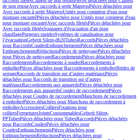
raccords filetés
Clapets de non retour
Pièces détachées pour Clapets
de non retour
Avec raccords à sertir Mapress
Pièces détachées pour
Avec raccords à sertir Mapress
Unités pour compteur d'eau pour
montage encastré
Pièces détachées pour Unités pour compteur d'eau
pour montage encastré
Avec raccords filetés
Pièces détachées pour
Avec raccords filetés
Soupapes d'évacuation d'air pour
chauffage
Purgeurs rapides
Systèmes de canalisation pour
l’évacuation
Geberit Silent-db20
Tubes
Raccords
Pièces détachées
pour Raccords
Coudes
Embranchements
Pièces détachées pour
Embranchements
Réductions
Pièces de nettoyage
Pièces détachées
pour Pièces de nettoyage
Raccordements
Pièces détachées pour
Raccordements
Raccordements à souder
Raccordements à
emboîter
Pièces détachées pour Raccordements à emboîter
Brides de
serrage
Raccords de transition sur d’autres matériaux
Pièces
détachées pour Raccords de transition sur d’autres
matériaux
Raccordements aux appareils
Pièces détachées pour
Raccordements aux appareils
Coudes de raccordement
Pièces
détachées pour Coudes de raccordement
Manchons de raccordement
à emboîter
Pièces détachées pour Manchons de raccordement à
emboîter
Accessoires
Colliers
Fixations pour
colliers
Fermetures
Joints
Consommables
Geberit Silent-
PP
Tubes
Pièces détachées pour Tubes
Raccords
Pièces détachées
pour Raccords
Coudes
Pièces détachées pour
Coudes
Embranchements
Pièces détachées pour
Embranchements
Réductions
Pièces détachées pour