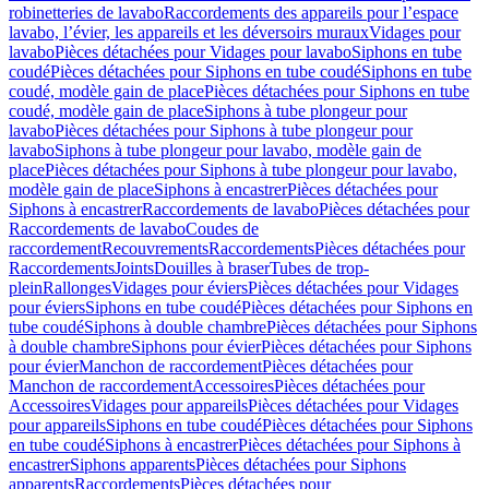
robinetteries de lavabo
Raccordements des appareils pour l’espace
lavabo, l’évier, les appareils et les déversoirs muraux
Vidages pour
lavabo
Pièces détachées pour Vidages pour lavabo
Siphons en tube
coudé
Pièces détachées pour Siphons en tube coudé
Siphons en tube
coudé, modèle gain de place
Pièces détachées pour Siphons en tube
coudé, modèle gain de place
Siphons à tube plongeur pour
lavabo
Pièces détachées pour Siphons à tube plongeur pour
lavabo
Siphons à tube plongeur pour lavabo, modèle gain de
place
Pièces détachées pour Siphons à tube plongeur pour lavabo,
modèle gain de place
Siphons à encastrer
Pièces détachées pour
Siphons à encastrer
Raccordements de lavabo
Pièces détachées pour
Raccordements de lavabo
Coudes de
raccordement
Recouvrements
Raccordements
Pièces détachées pour
Raccordements
Joints
Douilles à braser
Tubes de trop-
plein
Rallonges
Vidages pour éviers
Pièces détachées pour Vidages
pour éviers
Siphons en tube coudé
Pièces détachées pour Siphons en
tube coudé
Siphons à double chambre
Pièces détachées pour Siphons
à double chambre
Siphons pour évier
Pièces détachées pour Siphons
pour évier
Manchon de raccordement
Pièces détachées pour
Manchon de raccordement
Accessoires
Pièces détachées pour
Accessoires
Vidages pour appareils
Pièces détachées pour Vidages
pour appareils
Siphons en tube coudé
Pièces détachées pour Siphons
en tube coudé
Siphons à encastrer
Pièces détachées pour Siphons à
encastrer
Siphons apparents
Pièces détachées pour Siphons
apparents
Raccordements
Pièces détachées pour