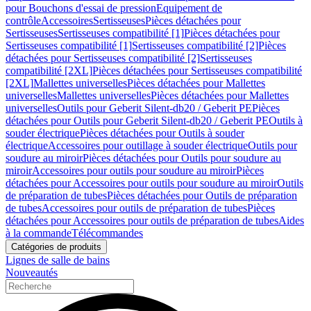
pour Bouchons d'essai de pression
Equipement de
contrôle
Accessoires
Sertisseuses
Pièces détachées pour
Sertisseuses
Sertisseuses compatibilité [1]
Pièces détachées pour
Sertisseuses compatibilité [1]
Sertisseuses compatibilité [2]
Pièces
détachées pour Sertisseuses compatibilité [2]
Sertisseuses
compatibilité [2XL]
Pièces détachées pour Sertisseuses compatibilité
[2XL]
Mallettes universelles
Pièces détachées pour Mallettes
universelles
Mallettes universelles
Pièces détachées pour Mallettes
universelles
Outils pour Geberit Silent-db20 / Geberit PE
Pièces
détachées pour Outils pour Geberit Silent-db20 / Geberit PE
Outils à
souder électrique
Pièces détachées pour Outils à souder
électrique
Accessoires pour outillage à souder électrique
Outils pour
soudure au miroir
Pièces détachées pour Outils pour soudure au
miroir
Accessoires pour outils pour soudure au miroir
Pièces
détachées pour Accessoires pour outils pour soudure au miroir
Outils
de préparation de tubes
Pièces détachées pour Outils de préparation
de tubes
Accessoires pour outils de préparation de tubes
Pièces
détachées pour Accessoires pour outils de préparation de tubes
Aides
à la commande
Télécommandes
Catégories de produits
Lignes de salle de bains
Nouveautés