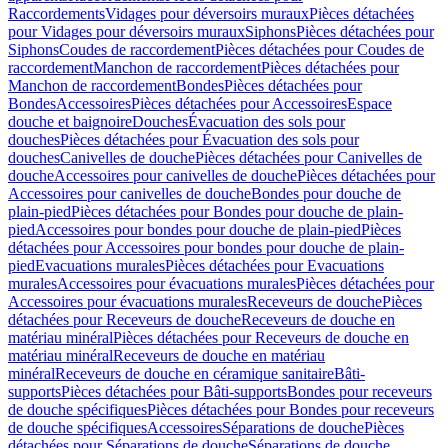
Raccordements
Vidages pour déversoirs muraux
Pièces détachées
pour Vidages pour déversoirs muraux
Siphons
Pièces détachées pour
Siphons
Coudes de raccordement
Pièces détachées pour Coudes de
raccordement
Manchon de raccordement
Pièces détachées pour
Manchon de raccordement
Bondes
Pièces détachées pour
Bondes
Accessoires
Pièces détachées pour Accessoires
Espace
douche et baignoire
Douches
Évacuation des sols pour
douches
Pièces détachées pour Évacuation des sols pour
douches
Canivelles de douche
Pièces détachées pour Canivelles de
douche
Accessoires pour canivelles de douche
Pièces détachées pour
Accessoires pour canivelles de douche
Bondes pour douche de
plain-pied
Pièces détachées pour Bondes pour douche de plain-
pied
Accessoires pour bondes pour douche de plain-pied
Pièces
détachées pour Accessoires pour bondes pour douche de plain-
pied
Evacuations murales
Pièces détachées pour Evacuations
murales
Accessoires pour évacuations murales
Pièces détachées pour
Accessoires pour évacuations murales
Receveurs de douche
Pièces
détachées pour Receveurs de douche
Receveurs de douche en
matériau minéral
Pièces détachées pour Receveurs de douche en
matériau minéral
Receveurs de douche en matériau
minéral
Receveurs de douche en céramique sanitaire
Bâti-
supports
Pièces détachées pour Bâti-supports
Bondes pour receveurs
de douche spécifiques
Pièces détachées pour Bondes pour receveurs
de douche spécifiques
Accessoires
Séparations de douche
Pièces
détachées pour Séparations de douche
Séparations de douche