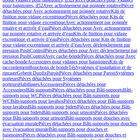
pour baignoires, d52
Avec actionnement par poignée rotative
Pièces
détachées pour Avec actionnement par poignée rotative
Kits de
finition pour vidage excentrique
Pièces détachées pour Kits de
finition pour vidage excentrique
Avec actionnement par poignée
rotative et arrivée d’eau
Pièces détachées pour Avec actionnement
par poignée rotative et arrivée d’eau
Kits de finition pour vidage
excentrique et arrivée d’eau
Pièces détachées pour Kits de finition
pour vidage excentrique et arrivée d’eau
Avec déclenchement par
pression PushControl
Pièces détachées pour Avec déclenchement par
pression PushControl
Avec cache-bonde
Pièces détachées pour Avec
cache-bonde
Accessoires pour vidages pour baignoires
Kits de
raccordement
Bouchons de bonde
Tés
Systèmes d’installation et de
rinçage
Geberit Duofix
Parois
Pièces détachées pour Parois
Systèmes
porteurs
Pièces détachées pour Systèmes
porteurs
Habillages
Accessoires
Pièces détachées pour
Accessoires
Bâti-supports
Pièces détachées pour Bâti-supports
Bâti-
supports pour WC
Pièces détachées pour Bâti-supports pour
WC
Bâti-supports pour lavabos
Pièces détachées pour Bâti-supports
pour lavabos
Bâti-supports pour bidets
Pièces détachées pour Bâti-
supports pour bidets
Bâti-supports pour urinoirs
Pièces détachées
pour Bâti-supports pour urinoirs
Bâti-supports pour douches avec
évacuation murale
Pièces détachées pour Bâti-supports pour douches
avec évacuation murale
Bâti-supports pour douches et
baignoires
Pièces détachées pour Bâti-supports pour douches et