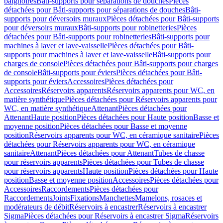
baignoires
Bâti-supports pour séparations de douches
Pièces
détachées pour Bâti-supports pour séparations de douches
Bâti-
supports pour déversoirs muraux
Pièces détachées pour Bâti-supports
pour déversoirs muraux
Bâti-supports pour robinetteries
Pièces
détachées pour Bâti-supports pour robinetteries
Bâti-supports pour
machines à laver et lave-vaisselle
Pièces détachées pour Bâti-
supports pour machines à laver et lave-vaisselle
Bâti-supports pour
charges de console
Pièces détachées pour Bâti-supports pour charges
de console
Bâti-supports pour éviers
Pièces détachées pour Bâti-
supports pour éviers
Accessoires
Pièces détachées pour
Accessoires
Réservoirs apparents
Réservoirs apparents pour WC, en
matière synthétique
Pièces détachées pour Réservoirs apparents pour
WC, en matière synthétique
Attenant
Pièces détachées pour
Attenant
Haute position
Pièces détachées pour Haute position
Basse et
moyenne position
Pièces détachées pour Basse et moyenne
position
Réservoirs apparents pour WC, en céramique sanitaire
Pièces
détachées pour Réservoirs apparents pour WC, en céramique
sanitaire
Attenant
Pièces détachées pour Attenant
Tubes de chasse
pour réservoirs apparents
Pièces détachées pour Tubes de chasse
pour réservoirs apparents
Haute position
Pièces détachées pour Haute
position
Basse et moyenne position
Accessoires
Pièces détachées pour
Accessoires
Raccordements
Pièces détachées pour
Raccordements
Joints
Fixations
Manchettes
Mamelons, rosaces et
modérateurs de débit
Réservoirs à encastrer
Réservoirs à encastrer
Sigma
Pièces détachées pour Réservoirs à encastrer Sigma
Réservoirs