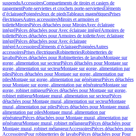
suspendu
Accessoires
Compartiments de tiroirs et casiers de
rangement
Porte-serviettes et crochets porte-serviettes
Éléments
d’éclairage
Poignées
Jeux de pieds
Tableaux magnétiques
Prises
électriques
Autres accessoires
Miroirs et armoires et
toilette
Miroirs
Pièces détachées pour Miroirs
Avec éclairage
intégré
Pièces détachées pour Avec éclairage intégré
Armoires de
toilette
Pièces détachées pour Armoires de toilette
Avec éclairage
intégré
Pièces détachées pour Avec éclairage
intégré
Accessoires
Éléments d’éclairage
Poignées
Autres
accessoires
Prises électriques
Robinetteries
Robinetteries de
lavabo
Pièces détachées pour Robinetteries de lavabo
Montage sur
gorge, alimentation sur secteur
Pièces détachées pour Montage sur
gorge, alimentation sur secteur
Montage sur gorge, alimentation par
piles
Pièces détachées pour Montage sur gorge, alimentation par
piles
Montage sur gorge, alimentation par générateur
Pièces détachées
pour Montage sur gorge, alimentation par générateur
Montage sur
gorge, robinet mitigeur
Pièces détachées pour Montage sur gorge,
robinet mitigeur
Montage mural, alimentation sur secteur
Pièces
détachées pour Montage mural, alimentation sur secteur
Montage
mural, alimentation par piles
Pièces détachées pour Montage mural,
alimentation par piles
Montage mural, alimentation par
générateur
Pièces détachées pour Montage mural, alimentation par
générateur
Montage mural, robinet mélangeur
Pièces détachées pour
Montage mural, robinet mélangeur
Accessoires
Pièces détachées pour
Accessoires
Pour robinetteries de lavabo
Pièces détachées pour Pour