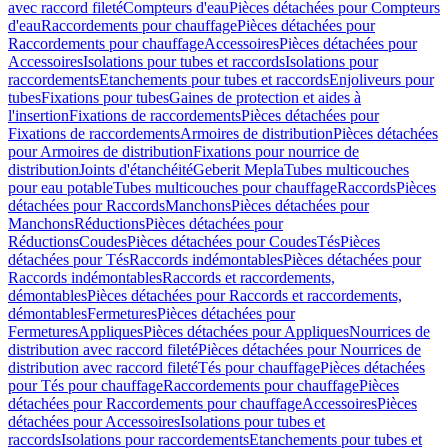
avec raccord fileté
Compteurs d'eau
Pièces détachées pour Compteurs
d'eau
Raccordements pour chauffage
Pièces détachées pour
Raccordements pour chauffage
Accessoires
Pièces détachées pour
Accessoires
Isolations pour tubes et raccords
Isolations pour
raccordements
Etanchements pour tubes et raccords
Enjoliveurs pour
tubes
Fixations pour tubes
Gaines de protection et aides à
l'insertion
Fixations de raccordements
Pièces détachées pour
Fixations de raccordements
Armoires de distribution
Pièces détachées
pour Armoires de distribution
Fixations pour nourrice de
distribution
Joints d'étanchéité
Geberit Mepla
Tubes multicouches
pour eau potable
Tubes multicouches pour chauffage
Raccords
Pièces
détachées pour Raccords
Manchons
Pièces détachées pour
Manchons
Réductions
Pièces détachées pour
Réductions
Coudes
Pièces détachées pour Coudes
Tés
Pièces
détachées pour Tés
Raccords indémontables
Pièces détachées pour
Raccords indémontables
Raccords et raccordements,
démontables
Pièces détachées pour Raccords et raccordements,
démontables
Fermetures
Pièces détachées pour
Fermetures
Appliques
Pièces détachées pour Appliques
Nourrices de
distribution avec raccord fileté
Pièces détachées pour Nourrices de
distribution avec raccord fileté
Tés pour chauffage
Pièces détachées
pour Tés pour chauffage
Raccordements pour chauffage
Pièces
détachées pour Raccordements pour chauffage
Accessoires
Pièces
détachées pour Accessoires
Isolations pour tubes et
raccords
Isolations pour raccordements
Etanchements pour tubes et