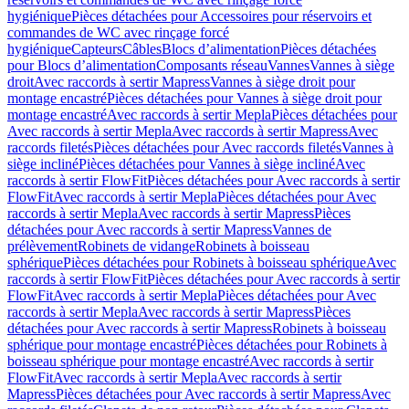
hygiénique
Pièces détachées pour Accessoires pour réservoirs et
commandes de WC avec rinçage forcé
hygiénique
Capteurs
Câbles
Blocs d’alimentation
Pièces détachées
pour Blocs d’alimentation
Composants réseau
Vannes
Vannes à siège
droit
Avec raccords à sertir Mapress
Vannes à siège droit pour
montage encastré
Pièces détachées pour Vannes à siège droit pour
montage encastré
Avec raccords à sertir Mepla
Pièces détachées pour
Avec raccords à sertir Mepla
Avec raccords à sertir Mapress
Avec
raccords filetés
Pièces détachées pour Avec raccords filetés
Vannes à
siège incliné
Pièces détachées pour Vannes à siège incliné
Avec
raccords à sertir FlowFit
Pièces détachées pour Avec raccords à sertir
FlowFit
Avec raccords à sertir Mepla
Pièces détachées pour Avec
raccords à sertir Mepla
Avec raccords à sertir Mapress
Pièces
détachées pour Avec raccords à sertir Mapress
Vannes de
prélèvement
Robinets de vidange
Robinets à boisseau
sphérique
Pièces détachées pour Robinets à boisseau sphérique
Avec
raccords à sertir FlowFit
Pièces détachées pour Avec raccords à sertir
FlowFit
Avec raccords à sertir Mepla
Pièces détachées pour Avec
raccords à sertir Mepla
Avec raccords à sertir Mapress
Pièces
détachées pour Avec raccords à sertir Mapress
Robinets à boisseau
sphérique pour montage encastré
Pièces détachées pour Robinets à
boisseau sphérique pour montage encastré
Avec raccords à sertir
FlowFit
Avec raccords à sertir Mepla
Avec raccords à sertir
Mapress
Pièces détachées pour Avec raccords à sertir Mapress
Avec