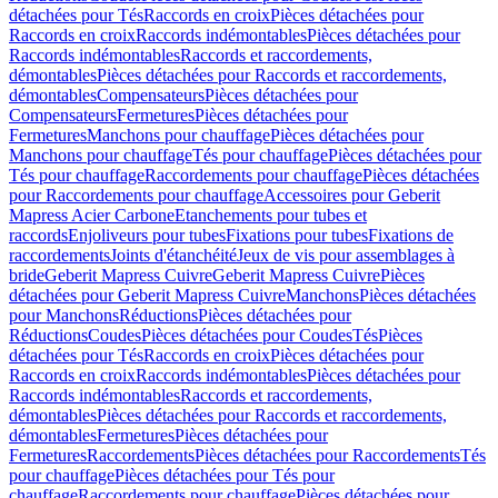
détachées pour Tés
Raccords en croix
Pièces détachées pour
Raccords en croix
Raccords indémontables
Pièces détachées pour
Raccords indémontables
Raccords et raccordements,
démontables
Pièces détachées pour Raccords et raccordements,
démontables
Compensateurs
Pièces détachées pour
Compensateurs
Fermetures
Pièces détachées pour
Fermetures
Manchons pour chauffage
Pièces détachées pour
Manchons pour chauffage
Tés pour chauffage
Pièces détachées pour
Tés pour chauffage
Raccordements pour chauffage
Pièces détachées
pour Raccordements pour chauffage
Accessoires pour Geberit
Mapress Acier Carbone
Etanchements pour tubes et
raccords
Enjoliveurs pour tubes
Fixations pour tubes
Fixations de
raccordements
Joints d'étanchéité
Jeux de vis pour assemblages à
bride
Geberit Mapress Cuivre
Geberit Mapress Cuivre
Pièces
détachées pour Geberit Mapress Cuivre
Manchons
Pièces détachées
pour Manchons
Réductions
Pièces détachées pour
Réductions
Coudes
Pièces détachées pour Coudes
Tés
Pièces
détachées pour Tés
Raccords en croix
Pièces détachées pour
Raccords en croix
Raccords indémontables
Pièces détachées pour
Raccords indémontables
Raccords et raccordements,
démontables
Pièces détachées pour Raccords et raccordements,
démontables
Fermetures
Pièces détachées pour
Fermetures
Raccordements
Pièces détachées pour Raccordements
Tés
pour chauffage
Pièces détachées pour Tés pour
chauffage
Raccordements pour chauffage
Pièces détachées pour