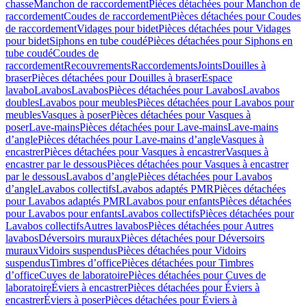
chasse
Manchon de raccordement
Pièces détachées pour Manchon de
raccordement
Coudes de raccordement
Pièces détachées pour Coudes
de raccordement
Vidages pour bidet
Pièces détachées pour Vidages
pour bidet
Siphons en tube coudé
Pièces détachées pour Siphons en
tube coudé
Coudes de
raccordement
Recouvrements
Raccordements
Joints
Douilles à
braser
Pièces détachées pour Douilles à braser
Espace
lavabo
Lavabos
Lavabos
Pièces détachées pour Lavabos
Lavabos
doubles
Lavabos pour meubles
Pièces détachées pour Lavabos pour
meubles
Vasques à poser
Pièces détachées pour Vasques à
poser
Lave-mains
Pièces détachées pour Lave-mains
Lave-mains
d’angle
Pièces détachées pour Lave-mains d’angle
Vasques à
encastrer
Pièces détachées pour Vasques à encastrer
Vasques à
encastrer par le dessous
Pièces détachées pour Vasques à encastrer
par le dessous
Lavabos d’angle
Pièces détachées pour Lavabos
d’angle
Lavabos collectifs
Lavabos adaptés PMR
Pièces détachées
pour Lavabos adaptés PMR
Lavabos pour enfants
Pièces détachées
pour Lavabos pour enfants
Lavabos collectifs
Pièces détachées pour
Lavabos collectifs
Autres lavabos
Pièces détachées pour Autres
lavabos
Déversoirs muraux
Pièces détachées pour Déversoirs
muraux
Vidoirs suspendus
Pièces détachées pour Vidoirs
suspendus
Timbres dʼoffice
Pièces détachées pour Timbres
dʼoffice
Cuves de laboratoire
Pièces détachées pour Cuves de
laboratoire
Éviers à encastrer
Pièces détachées pour Éviers à
encastrer
Éviers à poser
Pièces détachées pour Éviers à