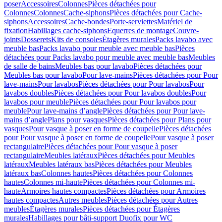
poser
Accessoires
Colonnes
Pièces détachées pour
Colonnes
Colonnes
Cache-siphons
Pièces détachées pour Cache-
siphons
Accessoires
Cache-bondes
Porte-serviettes
Matériel de
fixation
Habillages cache-siphons
Equerres de montage
Couvre-
joints
Dosserets
Kits de consoles
Étagères murales
Packs lavabo avec
meuble bas
Packs lavabo pour meuble avec meuble bas
Pièces
détachées pour Packs lavabo pour meuble avec meuble bas
Meubles
de salle de bains
Meubles bas pour lavabo
Pièces détachées pour
Meubles bas pour lavabo
Pour lave-mains
Pièces détachées pour Pour
lave-mains
Pour lavabos
Pièces détachées pour Pour lavabos
Pour
lavabos doubles
Pièces détachées pour Pour lavabos doubles
Pour
lavabos pour meuble
Pièces détachées pour Pour lavabos pour
meuble
Pour lave-mains d’angle
Pièces détachées pour Pour lave-
mains d’angle
Plans pour vasques
Pièces détachées pour Plans pour
vasques
Pour vasque à poser en forme de coupelle
Pièces détachées
pour Pour vasque à poser en forme de coupelle
Pour vasque à poser
rectangulaire
Pièces détachées pour Pour vasque à poser
rectangulaire
Meubles latéraux
Pièces détachées pour Meubles
latéraux
Meubles latéraux bas
Pièces détachées pour Meubles
latéraux bas
Colonnes hautes
Pièces détachées pour Colonnes
hautes
Colonnes mi-haute
Pièces détachées pour Colonnes mi-
haute
Armoires hautes compactes
Pièces détachées pour Armoires
hautes compactes
Autres meubles
Pièces détachées pour Autres
meubles
Étagères murales
Pièces détachées pour Étagères
murales
Habillages pour bâti-support Duofix pour WC