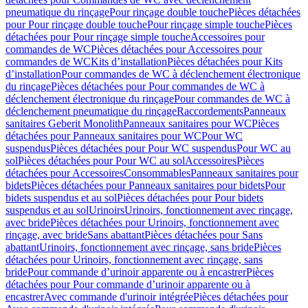
pneumatique du rinçage
Pour rinçage double touche
Pièces détachées
pour Pour rinçage double touche
Pour rinçage simple touche
Pièces
détachées pour Pour rinçage simple touche
Accessoires pour
commandes de WC
Pièces détachées pour Accessoires pour
commandes de WC
Kits d’installation
Pièces détachées pour Kits
d’installation
Pour commandes de WC à déclenchement électronique
du rinçage
Pièces détachées pour Pour commandes de WC à
déclenchement électronique du rinçage
Pour commandes de WC à
déclenchement pneumatique du rinçage
Raccordements
Panneaux
sanitaires Geberit Monolith
Panneaux sanitaires pour WC
Pièces
détachées pour Panneaux sanitaires pour WC
Pour WC
suspendus
Pièces détachées pour Pour WC suspendus
Pour WC au
sol
Pièces détachées pour Pour WC au sol
Accessoires
Pièces
détachées pour Accessoires
Consommables
Panneaux sanitaires pour
bidets
Pièces détachées pour Panneaux sanitaires pour bidets
Pour
bidets suspendus et au sol
Pièces détachées pour Pour bidets
suspendus et au sol
Urinoirs
Urinoirs, fonctionnement avec rinçage,
avec bride
Pièces détachées pour Urinoirs, fonctionnement avec
rinçage, avec bride
Sans abattant
Pièces détachées pour Sans
abattant
Urinoirs, fonctionnement avec rinçage, sans bride
Pièces
détachées pour Urinoirs, fonctionnement avec rinçage, sans
bride
Pour commande d’urinoir apparente ou à encastrer
Pièces
détachées pour Pour commande d’urinoir apparente ou à
encastrer
Avec commande d'urinoir intégrée
Pièces détachées pour