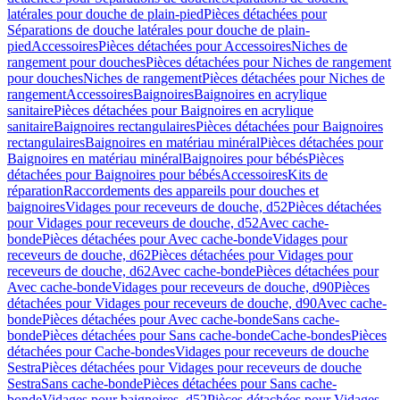
latérales pour douche de plain-pied
Pièces détachées pour
Séparations de douche latérales pour douche de plain-
pied
Accessoires
Pièces détachées pour Accessoires
Niches de
rangement pour douches
Pièces détachées pour Niches de rangement
pour douches
Niches de rangement
Pièces détachées pour Niches de
rangement
Accessoires
Baignoires
Baignoires en acrylique
sanitaire
Pièces détachées pour Baignoires en acrylique
sanitaire
Baignoires rectangulaires
Pièces détachées pour Baignoires
rectangulaires
Baignoires en matériau minéral
Pièces détachées pour
Baignoires en matériau minéral
Baignoires pour bébés
Pièces
détachées pour Baignoires pour bébés
Accessoires
Kits de
réparation
Raccordements des appareils pour douches et
baignoires
Vidages pour receveurs de douche, d52
Pièces détachées
pour Vidages pour receveurs de douche, d52
Avec cache-
bonde
Pièces détachées pour Avec cache-bonde
Vidages pour
receveurs de douche, d62
Pièces détachées pour Vidages pour
receveurs de douche, d62
Avec cache-bonde
Pièces détachées pour
Avec cache-bonde
Vidages pour receveurs de douche, d90
Pièces
détachées pour Vidages pour receveurs de douche, d90
Avec cache-
bonde
Pièces détachées pour Avec cache-bonde
Sans cache-
bonde
Pièces détachées pour Sans cache-bonde
Cache-bondes
Pièces
détachées pour Cache-bondes
Vidages pour receveurs de douche
Sestra
Pièces détachées pour Vidages pour receveurs de douche
Sestra
Sans cache-bonde
Pièces détachées pour Sans cache-
bonde
Vidages pour baignoires, d52
Pièces détachées pour Vidages