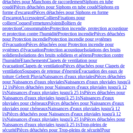
détachées pour Manchons de raccordement
Siphons en tube
coudé
Pièces détachées pour Siphons en tube coudé
Siphons en
forme d'escargot
Pièces détachées pour Siphons en forme
d'escargot
Accessoires
Colliers
Fixations pour
colliers
Coques
Fermetures
Joints
Boîtiers de
protection
Consommables
Protection incendie, protection acoustique
et protection contre l'humidité
Protection incendie
Pièces détachées
pour Protection incendie
Protection incendie pour systèmes
d'évacuation
Pièces détachées pour Protection incendie pour
systèmes d'évacuation
Protection acoustique
Isolations des bruits
solidiens
Isolations des bruits solidiens et aériens
Protection contre
l'humidité
Etanchements
Clapets de ventilation pour
évacuation
Clapets de ventilation
Pièces détachées pour Clapets de
ventilation
Soupapes de retenue d'énergie
Évacuation des eaux de
toiture Geberit Pluvia
Naissances d'eaux pluviales
Pièces détachées
pour Naissances d'eaux pluviales
Naissances d'eaux pluviales jusqu'à
12 l/s
Pièces détachées pour Naissances d'eaux pluviales jusqu'à 12
l/s
Naissances d'eaux pluviales jusqu'à 25 l/s
Pièces détachées pour
Naissances d'eaux pluviales jusqu'à 25 l/s
Naissances d'eaux
pluviales pour chéneaux
Pièces détachées pour Naissances d'eaux
pluviales pour chéneaux
Naissances d'eaux pluviales jusqu'à 12
l/s
Pièces détachées pour Naissances d'eaux pluviales jusqu'à 12
l/s
Naissances d'eaux pluviales jusqu'à 25 l/s
Pièces détachées pour
Naissances d'eaux pluviales jusqu'à 25 l/s
Trop-pleins de
sécurité
Pièces détachées pour Trop-pleins de sécurité
Pour