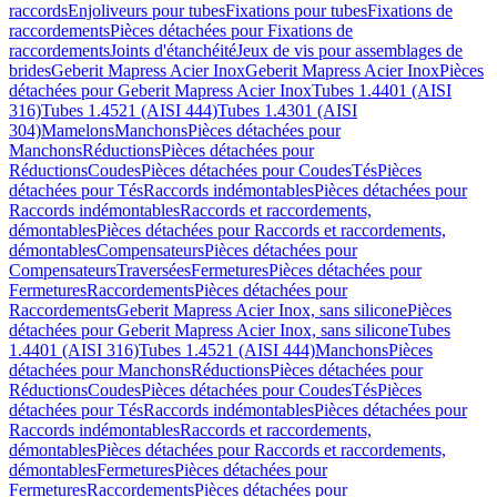
raccords
Enjoliveurs pour tubes
Fixations pour tubes
Fixations de
raccordements
Pièces détachées pour Fixations de
raccordements
Joints d'étanchéité
Jeux de vis pour assemblages de
brides
Geberit Mapress Acier Inox
Geberit Mapress Acier Inox
Pièces
détachées pour Geberit Mapress Acier Inox
Tubes 1.4401 (AISI
316)
Tubes 1.4521 (AISI 444)
Tubes 1.4301 (AISI
304)
Mamelons
Manchons
Pièces détachées pour
Manchons
Réductions
Pièces détachées pour
Réductions
Coudes
Pièces détachées pour Coudes
Tés
Pièces
détachées pour Tés
Raccords indémontables
Pièces détachées pour
Raccords indémontables
Raccords et raccordements,
démontables
Pièces détachées pour Raccords et raccordements,
démontables
Compensateurs
Pièces détachées pour
Compensateurs
Traversées
Fermetures
Pièces détachées pour
Fermetures
Raccordements
Pièces détachées pour
Raccordements
Geberit Mapress Acier Inox, sans silicone
Pièces
détachées pour Geberit Mapress Acier Inox, sans silicone
Tubes
1.4401 (AISI 316)
Tubes 1.4521 (AISI 444)
Manchons
Pièces
détachées pour Manchons
Réductions
Pièces détachées pour
Réductions
Coudes
Pièces détachées pour Coudes
Tés
Pièces
détachées pour Tés
Raccords indémontables
Pièces détachées pour
Raccords indémontables
Raccords et raccordements,
démontables
Pièces détachées pour Raccords et raccordements,
démontables
Fermetures
Pièces détachées pour
Fermetures
Raccordements
Pièces détachées pour