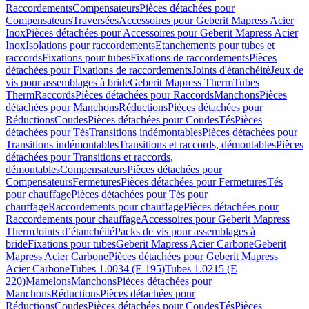
Raccordements
Compensateurs
Pièces détachées pour
Compensateurs
Traversées
Accessoires pour Geberit Mapress Acier
Inox
Pièces détachées pour Accessoires pour Geberit Mapress Acier
Inox
Isolations pour raccordements
Etanchements pour tubes et
raccords
Fixations pour tubes
Fixations de raccordements
Pièces
détachées pour Fixations de raccordements
Joints d'étanchéité
Jeux de
vis pour assemblages à bride
Geberit Mapress Therm
Tubes
Therm
Raccords
Pièces détachées pour Raccords
Manchons
Pièces
détachées pour Manchons
Réductions
Pièces détachées pour
Réductions
Coudes
Pièces détachées pour Coudes
Tés
Pièces
détachées pour Tés
Transitions indémontables
Pièces détachées pour
Transitions indémontables
Transitions et raccords, démontables
Pièces
détachées pour Transitions et raccords,
démontables
Compensateurs
Pièces détachées pour
Compensateurs
Fermetures
Pièces détachées pour Fermetures
Tés
pour chauffage
Pièces détachées pour Tés pour
chauffage
Raccordements pour chauffage
Pièces détachées pour
Raccordements pour chauffage
Accessoires pour Geberit Mapress
Therm
Joints d’étanchéité
Packs de vis pour assemblages à
bride
Fixations pour tubes
Geberit Mapress Acier Carbone
Geberit
Mapress Acier Carbone
Pièces détachées pour Geberit Mapress
Acier Carbone
Tubes 1.0034 (E 195)
Tubes 1.0215 (E
220)
Mamelons
Manchons
Pièces détachées pour
Manchons
Réductions
Pièces détachées pour
Réductions
Coudes
Pièces détachées pour Coudes
Tés
Pièces