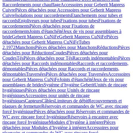
Raccordements pour chauffage
Accessoires pour Geberit Mapress
Cuivre
Pièces détachées pour Accessoires pour Geberit Mapress
Cuivre
Isolations pour raccordements
Etanchements pour tubes et
raccords
Enjoliveurs pour tubes
Fixations pour tubes
Fixations de
raccordements
Pièces détachées pour Fixations de
raccordements
Joints d'étanchéité
Jeux de vis pour assemblages à
bride
Geberit Mapress CuNiFe
Geberit Mapress CuNiFe
Pièces
détachées pour Geberit Mapress CuNiFe
Tubes
2.1972
Manchons
Pièces détachées pour Manchons
Réductions
Pièces
détachées pour Réductions
Coudes
Pièces détachées pour
Coudes
Tés
Pièces détachées pour Tés
Raccords indémontables
Pièces
détachées pour Raccords indémontables
Raccords et raccordements,
démontables
Pièces détachées pour Raccords et raccordements,
démontables
Traversées
Pièces détachées pour Traversées
Accessoires
pour Geberit Mapress CuNiFe
Joints d'étanchéité
Jeux de vis pour
assemblages de brides
Système d’hygiène Geberit
Unités de rinçage
hygiéniques
Pièces détachées pour Unités de rinçage
hygiéniques
Accessoires pour unités de rinçage
hygiéniques
Capteurs
Câbles
Limiteurs de débit
Recouvrements et
plaques de fermeture
Réservoirs et commandes de WC avec rinçage
forcé hygiénique
Pièces détachées pour Réservoirs et commandes de
WC avec rinçage forcé hygiénique
Réservoirs à encastrer avec
rinçage forcé hygiénique
Modules d’hygiène à intégrer
Pièces
détachées pour Modules d’hygiène à intégrer
Accessoires pour
réservoirs et commandes de WC avec rinçage forcé