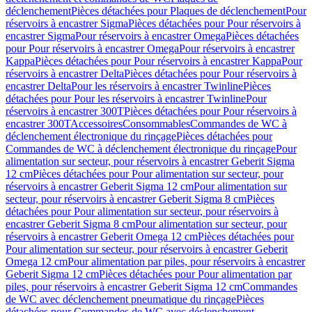
déclenchement
Pièces détachées pour Plaques de déclenchement
Pour
réservoirs à encastrer Sigma
Pièces détachées pour Pour réservoirs à
encastrer Sigma
Pour réservoirs à encastrer Omega
Pièces détachées
pour Pour réservoirs à encastrer Omega
Pour réservoirs à encastrer
Kappa
Pièces détachées pour Pour réservoirs à encastrer Kappa
Pour
réservoirs à encastrer Delta
Pièces détachées pour Pour réservoirs à
encastrer Delta
Pour les réservoirs à encastrer Twinline
Pièces
détachées pour Pour les réservoirs à encastrer Twinline
Pour
réservoirs à encastrer 300T
Pièces détachées pour Pour réservoirs à
encastrer 300T
Accessoires
Consommables
Commandes de WC à
déclenchement électronique du rinçage
Pièces détachées pour
Commandes de WC à déclenchement électronique du rinçage
Pour
alimentation sur secteur, pour réservoirs à encastrer Geberit Sigma
12 cm
Pièces détachées pour Pour alimentation sur secteur, pour
réservoirs à encastrer Geberit Sigma 12 cm
Pour alimentation sur
secteur, pour réservoirs à encastrer Geberit Sigma 8 cm
Pièces
détachées pour Pour alimentation sur secteur, pour réservoirs à
encastrer Geberit Sigma 8 cm
Pour alimentation sur secteur, pour
réservoirs à encastrer Geberit Omega 12 cm
Pièces détachées pour
Pour alimentation sur secteur, pour réservoirs à encastrer Geberit
Omega 12 cm
Pour alimentation par piles, pour réservoirs à encastrer
Geberit Sigma 12 cm
Pièces détachées pour Pour alimentation par
piles, pour réservoirs à encastrer Geberit Sigma 12 cm
Commandes
de WC avec déclenchement pneumatique du rinçage
Pièces
détachées pour Commandes de WC avec déclenchement