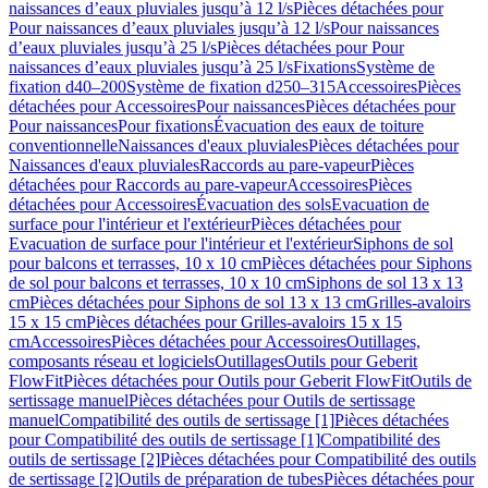
naissances d’eaux pluviales jusqu’à 12 l/s
Pièces détachées pour
Pour naissances d’eaux pluviales jusqu’à 12 l/s
Pour naissances
d’eaux pluviales jusqu’à 25 l/s
Pièces détachées pour Pour
naissances d’eaux pluviales jusqu’à 25 l/s
Fixations
Système de
fixation d40–200
Système de fixation d250–315
Accessoires
Pièces
détachées pour Accessoires
Pour naissances
Pièces détachées pour
Pour naissances
Pour fixations
Évacuation des eaux de toiture
conventionnelle
Naissances d'eaux pluviales
Pièces détachées pour
Naissances d'eaux pluviales
Raccords au pare-vapeur
Pièces
détachées pour Raccords au pare-vapeur
Accessoires
Pièces
détachées pour Accessoires
Évacuation des sols
Evacuation de
surface pour l'intérieur et l'extérieur
Pièces détachées pour
Evacuation de surface pour l'intérieur et l'extérieur
Siphons de sol
pour balcons et terrasses, 10 x 10 cm
Pièces détachées pour Siphons
de sol pour balcons et terrasses, 10 x 10 cm
Siphons de sol 13 x 13
cm
Pièces détachées pour Siphons de sol 13 x 13 cm
Grilles-avaloirs
15 x 15 cm
Pièces détachées pour Grilles-avaloirs 15 x 15
cm
Accessoires
Pièces détachées pour Accessoires
Outillages,
composants réseau et logiciels
Outillages
Outils pour Geberit
FlowFit
Pièces détachées pour Outils pour Geberit FlowFit
Outils de
sertissage manuel
Pièces détachées pour Outils de sertissage
manuel
Compatibilité des outils de sertissage [1]
Pièces détachées
pour Compatibilité des outils de sertissage [1]
Compatibilité des
outils de sertissage [2]
Pièces détachées pour Compatibilité des outils
de sertissage [2]
Outils de préparation de tubes
Pièces détachées pour