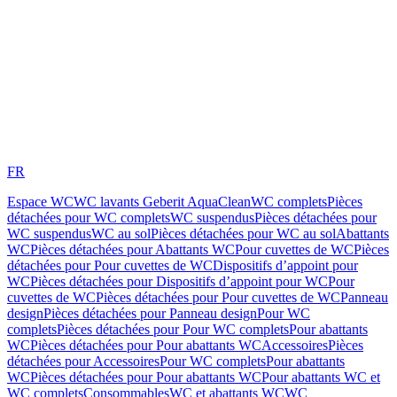
FR
Espace WC
WC lavants Geberit AquaClean
WC complets
Pièces
détachées pour WC complets
WC suspendus
Pièces détachées pour
WC suspendus
WC au sol
Pièces détachées pour WC au sol
Abattants
WC
Pièces détachées pour Abattants WC
Pour cuvettes de WC
Pièces
détachées pour Pour cuvettes de WC
Dispositifs d’appoint pour
WC
Pièces détachées pour Dispositifs d’appoint pour WC
Pour
cuvettes de WC
Pièces détachées pour Pour cuvettes de WC
Panneau
design
Pièces détachées pour Panneau design
Pour WC
complets
Pièces détachées pour Pour WC complets
Pour abattants
WC
Pièces détachées pour Pour abattants WC
Accessoires
Pièces
détachées pour Accessoires
Pour WC complets
Pour abattants
WC
Pièces détachées pour Pour abattants WC
Pour abattants WC et
WC complets
Consommables
WC et abattants WC
WC