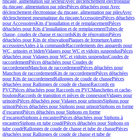
rinçage, alimentation sur secteur
Avec déclenchement électronique
du rinçage, alimentation par piles
Pièces détachées pour Avec
déclenchement électronique du rinçage, alimentation par piles
Avec
déclenchement pneumatique du rinçage
Accessoires
Pièces détachées
pour Accessoires
Kits d’installation et de remplacement
Pièces
détachées pour Kits d’installation et de remplacement
Tubes de
chasse, coudes de chasse et raccords
Kits de rénovation
Pièces
détachées pour Kits de rénovation
Plaques de fermeture
Autres
accessoires
Aides à la commande
Raccordements des appareils pour
WC, urinoirs et bidets
Vidages pour WC et vidoirs suspendus
Pièces
détachées pour Vidages pour WC et vidoirs suspendus
Coudes de
raccordement
Pièces détachées pour Coudes de
raccordement
Manchon de raccordement
Pièces détachées pour
Manchon de raccordement
Kits de raccordement
Pièces détachées
pour Kits de raccordement
Rallonges de coude de chasse
Pièces
détachées pour Rallonges de coude de chasse
Raccords en
PVC
Pièces détachées pour Raccords en PVC
Manchettes et cache-
boulons
Raccords de transition et pièces de connexion
Vidages pour
urinoirs
Pièces détachées pour Vidages pour urinoirs
Siphons pour
urinoir
Pièces détachées pour Siphons pour urinoir
Siphons en forme
d’escargot
Pièces détachées pour Siphons en forme
d’escargot
Siphons à encastrer
Pièces détachées pour Siphons à
encastrer
Siphons en tube coudé
Pièces détachées pour Siphons en
tube coudé
Rallonges de coude de chasse et tube de chasse
Pièces
détachées pour Rallonges de coude de chasse et tube de