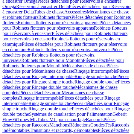
à encastrer Omega
Pièces détachées pour Réservoirs à encastrer
Omega
Réservoirs à encastrer Delta
Pièces détachées pour Réservoirs
à encastrer Delta
Tubes de chasse
Accessoires
Mécanismes de chasse
et robinets flotteurs
Robinets flotteurs
Pièces détachées pour Robinets
flotteurs
Robinets flotteurs pour réservoirs apparents
Pièces détachées
pour Robinets flotteurs pour réservoirs apparents
Robinets flotteurs
pour réservoirs à encastrer
Pièces détachées pour Robinets flotteurs
pour réservoirs à encastrer
Robinets flotteurs pour réservoirs en
céramique
Pièces détachées pour Robinets flotteurs pour réservoirs
en céramique
Robinets flotteurs pour réservoirs, universels
Pièces
détachées pour Robinets flotteurs pour réservoirs,
universels
Robinets flotteurs pour Monolith
Pièces détachées pour
Robinets flotteurs pour Monolith
Mécanismes de chasse
Pièces
détachées pour Mécanismes de chasse
Rinçage interrompable
Pièces
détachées pour Rinçage interrompable
Rinçage simple touche
Pièces
détachées pour Rinçage simple touche
Rinçage double touche
Pièces
détachées pour Rinçage double touche
Mécanismes de chasse
complets
Pièces détachées pour Mécanismes de chasse
complets
Rinçage interrompable
Pièces détachées pour Rinçage
interrompable
Rinçage simple touche
Pièces détachées pour Rinçage
simple touche
Rinçage double touche
Pièces détachées pour Rinçage
double touche
Systèmes de canalisation pour l’alimentation
Geberit
FlowFit
Tubes ML
Tubes ML pour chauffage
Raccords
Pièces
détachées pour Raccords
Manchons
Réductions
Coudes
Tés
Raccords
indémontables
Transitions et raccords, démontables
Pièces détachées