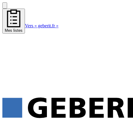
Vers « geberit.fr »
Mes listes