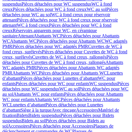
suspendus
Pièces détachées pour WC suspendus
WC à fond
creux
Pièces détachées pour WC à fond creux
WC au sol
Pièces
détachées pour WC au sol
WC à fond creux pour réservoir
attenant
Pièces détachées pour WC à fond creux pour réservoir
attenant
WC à fond creux
Pièces détachées pour WC à fond
creux
Réservoirs apparents pour WC, en céramique
sanitaire
Attenant
Abattants WC
Pièces détachées pour Abattants
WC
Abattants WC
Pièces détachées pour Abattants WC
WC adaptés
PMR
Pièces détachées pour WC adaptés PMR
Cuvettes de WC à
fond creux, surélevés
Pièces détachées pour Cuvettes de WC à fond
creux, surélevés
Cuvettes de WC à fond creux, rallongés
Pièces
détachées pour Cuvettes de WC à fond creux, rallongés
Abattants
WC adaptés PMR
Pièces détachées pour Abattants WC adaptés
PMR
Abattants WC
Pièces détachées pour Abattants WC
Lunettes
d’abattant
Pièces détachées pour Lunettes d’abattant
WC pour
enfants
Pièces détachées pour WC pour enfants
WC suspendus
Pièces
détachées pour WC suspendus
WC au sol
Pièces détachées pour WC
au sol
Abattants WC pour enfants
Pièces détachées pour Abattants
WC pour enfants
Abattants WC
Pièces détachées pour Abattants
WC
Lunettes d’abattant
Pièces détachées pour Lunettes
d’abattant
Siège à la turque
Avec rinçage
Accessoires
Matériel de
fixation
Bidets
Bidets suspendus
Pièces détachées pour Bidets
suspendus
Bidets au sol
Pièces détachées pour Bidets au
sol
Accessoires
Pièces détachées pour Accessoires
Plaques de
déclenchement et commandes de WC
Plaques de