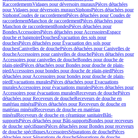
Raccordements
Vidages pour déversoirs muraux
Pièces détachées
pour Vidages pour déversoirs muraux
Siphons
Pièces détachées pour
Siphons
Coudes de raccordement
Pièces détachées pour Coudes de
raccordement
Manchon de raccordement
Pièces détachées pour
Manchon de raccordement
Bondes
Pièces détachées pour
Bondes
Accessoires
Pièces détachées pour Accessoires
Espace
douche et baignoire
Douches
Évacuation des sols pour
douches
Pièces détachées pour Évacuation des sols pour
douches
Canivelles de douche
Pièces détachées pour Canivelles de
douche
Accessoires pour canivelles de douche
Pièces détachées pour
Accessoires pour canivelles de douche
Bondes pour douche de
plain-pied
Pièces détachées pour Bondes pour douche de plain-
pied
Accessoires pour bondes pour douche de plain-pied
Pièces
détachées pour Accessoires pour bondes pour douche de plain-
pied
Evacuations murales
Pièces détachées pour Evacuations
murales
Accessoires pour évacuations murales
Pièces détachées pour
Accessoires pour évacuations murales
Receveurs de douche
Pièces
détachées pour Receveurs de douche
Receveurs de douche en
matériau minéral
Pièces détachées pour Receveurs de douche en
matériau minéral
Receveurs de douche en matériau
minéral
Receveurs de douche en céramique sanitaire
Bâti-
supports
Pièces détachées pour Bâti-supports
Bondes pour receveurs
de douche spécifiques
Pièces détachées pour Bondes pour receveurs
de douche spécifiques
Accessoires
Séparations de douche
Pièces
détachées pour Séparations de douche
Séparations de douche