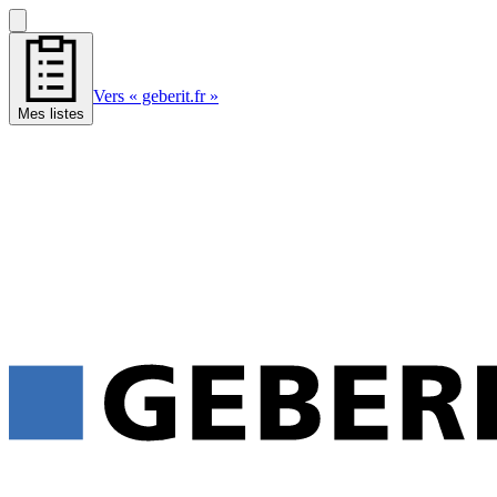
Vers « geberit.fr »
Mes listes