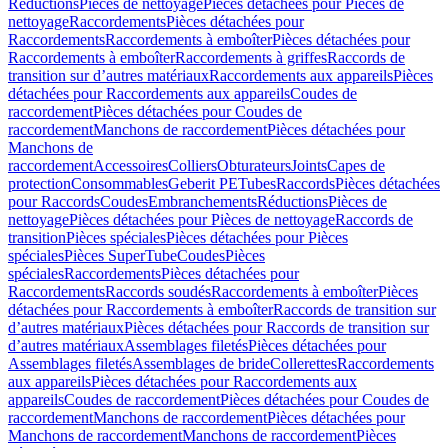
Réductions
Pièces de nettoyage
Pièces détachées pour Pièces de
nettoyage
Raccordements
Pièces détachées pour
Raccordements
Raccordements à emboîter
Pièces détachées pour
Raccordements à emboîter
Raccordements à griffes
Raccords de
transition sur d’autres matériaux
Raccordements aux appareils
Pièces
détachées pour Raccordements aux appareils
Coudes de
raccordement
Pièces détachées pour Coudes de
raccordement
Manchons de raccordement
Pièces détachées pour
Manchons de
raccordement
Accessoires
Colliers
Obturateurs
Joints
Capes de
protection
Consommables
Geberit PE
Tubes
Raccords
Pièces détachées
pour Raccords
Coudes
Embranchements
Réductions
Pièces de
nettoyage
Pièces détachées pour Pièces de nettoyage
Raccords de
transition
Pièces spéciales
Pièces détachées pour Pièces
spéciales
Pièces SuperTube
Coudes
Pièces
spéciales
Raccordements
Pièces détachées pour
Raccordements
Raccords soudés
Raccordements à emboîter
Pièces
détachées pour Raccordements à emboîter
Raccords de transition sur
d’autres matériaux
Pièces détachées pour Raccords de transition sur
d’autres matériaux
Assemblages filetés
Pièces détachées pour
Assemblages filetés
Assemblages de bride
Collerettes
Raccordements
aux appareils
Pièces détachées pour Raccordements aux
appareils
Coudes de raccordement
Pièces détachées pour Coudes de
raccordement
Manchons de raccordement
Pièces détachées pour
Manchons de raccordement
Manchons de raccordement
Pièces