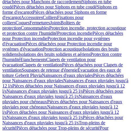
détachées pour Manchons de raccordement
Siphons en tube
coudé
Pièces détachées pour Siphons en tube coudé
Siphons en
forme d'escargot
Pièces détachées pour Siphons en forme
d'escargot
Accessoires
Colliers
Fixations pour
colliers
Coques
Fermetures
Joints
Boîtiers de
protection
Consommables
Protection incendie, protection acoustique
et protection contre l'humidité
Protection incendie
Pièces détachées
pour Protection incendie
Protection incendie pour systèmes
d'évacuation
Pièces détachées pour Protection incendie pour
systèmes d'évacuation
Protection acoustique
Isolations des bruits
solidiens
Isolations des bruits solidiens et aériens
Protection contre
l'humidité
Etanchements
Clapets de ventilation pour
évacuation
Clapets de ventilation
Pièces détachées pour Clapets de
ventilation
Soupapes de retenue d'énergie
Évacuation des eaux de
toiture Geberit Pluvia
Naissances d'eaux pluviales
Pièces détachées
pour Naissances d'eaux pluviales
Naissances d'eaux pluviales jusqu'à
12 l/s
Pièces détachées pour Naissances d'eaux pluviales jusqu'à 12
l/s
Naissances d'eaux pluviales jusqu'à 25 l/s
Pièces détachées pour
Naissances d'eaux pluviales jusqu'à 25 l/s
Naissances d'eaux
pluviales pour chéneaux
Pièces détachées pour Naissances d'eaux
pluviales pour chéneaux
Naissances d'eaux pluviales jusqu'à 12
l/s
Pièces détachées pour Naissances d'eaux pluviales jusqu'à 12
l/s
Naissances d'eaux pluviales jusqu'à 25 l/s
Pièces détachées pour
Naissances d'eaux pluviales jusqu'à 25 l/s
Trop-pleins de
sécurité
Pièces détachées pour Trop-pleins de sécurité
Pour