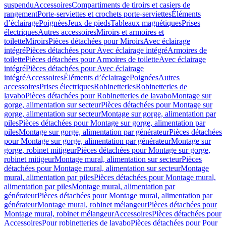
suspendu
Accessoires
Compartiments de tiroirs et casiers de
rangement
Porte-serviettes et crochets porte-serviettes
Éléments
d’éclairage
Poignées
Jeux de pieds
Tableaux magnétiques
Prises
électriques
Autres accessoires
Miroirs et armoires et
toilette
Miroirs
Pièces détachées pour Miroirs
Avec éclairage
intégré
Pièces détachées pour Avec éclairage intégré
Armoires de
toilette
Pièces détachées pour Armoires de toilette
Avec éclairage
intégré
Pièces détachées pour Avec éclairage
intégré
Accessoires
Éléments d’éclairage
Poignées
Autres
accessoires
Prises électriques
Robinetteries
Robinetteries de
lavabo
Pièces détachées pour Robinetteries de lavabo
Montage sur
gorge, alimentation sur secteur
Pièces détachées pour Montage sur
gorge, alimentation sur secteur
Montage sur gorge, alimentation par
piles
Pièces détachées pour Montage sur gorge, alimentation par
piles
Montage sur gorge, alimentation par générateur
Pièces détachées
pour Montage sur gorge, alimentation par générateur
Montage sur
gorge, robinet mitigeur
Pièces détachées pour Montage sur gorge,
robinet mitigeur
Montage mural, alimentation sur secteur
Pièces
détachées pour Montage mural, alimentation sur secteur
Montage
mural, alimentation par piles
Pièces détachées pour Montage mural,
alimentation par piles
Montage mural, alimentation par
générateur
Pièces détachées pour Montage mural, alimentation par
générateur
Montage mural, robinet mélangeur
Pièces détachées pour
Montage mural, robinet mélangeur
Accessoires
Pièces détachées pour
Accessoires
Pour robinetteries de lavabo
Pièces détachées pour Pour