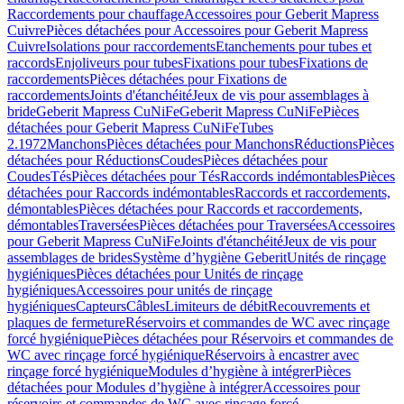
Raccordements pour chauffage
Accessoires pour Geberit Mapress
Cuivre
Pièces détachées pour Accessoires pour Geberit Mapress
Cuivre
Isolations pour raccordements
Etanchements pour tubes et
raccords
Enjoliveurs pour tubes
Fixations pour tubes
Fixations de
raccordements
Pièces détachées pour Fixations de
raccordements
Joints d'étanchéité
Jeux de vis pour assemblages à
bride
Geberit Mapress CuNiFe
Geberit Mapress CuNiFe
Pièces
détachées pour Geberit Mapress CuNiFe
Tubes
2.1972
Manchons
Pièces détachées pour Manchons
Réductions
Pièces
détachées pour Réductions
Coudes
Pièces détachées pour
Coudes
Tés
Pièces détachées pour Tés
Raccords indémontables
Pièces
détachées pour Raccords indémontables
Raccords et raccordements,
démontables
Pièces détachées pour Raccords et raccordements,
démontables
Traversées
Pièces détachées pour Traversées
Accessoires
pour Geberit Mapress CuNiFe
Joints d'étanchéité
Jeux de vis pour
assemblages de brides
Système d’hygiène Geberit
Unités de rinçage
hygiéniques
Pièces détachées pour Unités de rinçage
hygiéniques
Accessoires pour unités de rinçage
hygiéniques
Capteurs
Câbles
Limiteurs de débit
Recouvrements et
plaques de fermeture
Réservoirs et commandes de WC avec rinçage
forcé hygiénique
Pièces détachées pour Réservoirs et commandes de
WC avec rinçage forcé hygiénique
Réservoirs à encastrer avec
rinçage forcé hygiénique
Modules d’hygiène à intégrer
Pièces
détachées pour Modules d’hygiène à intégrer
Accessoires pour
réservoirs et commandes de WC avec rinçage forcé