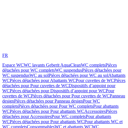
FR
Espace WC
WC lavants Geberit AquaClean
WC complets
Pièces
détachées pour WC complets
WC suspendus
Pièces détachées pour
WC suspendus
WC au sol
Pièces détachées pour WC au sol
Abattants
WC
Pièces détachées pour Abattants WC
Pour cuvettes de WC
Pièces
détachées pour Pour cuvettes de WC
Dispositifs d’appoint pour
WC
Pièces détachées pour Dispositifs d’appoint pour WC
Pour
cuvettes de WC
Pièces détachées pour Pour cuvettes de WC
Panneau
design
Pièces détachées pour Panneau design
Pour WC
complets
Pièces détachées pour Pour WC complets
Pour abattants
WC
Pièces détachées pour Pour abattants WC
Accessoires
Pièces
détachées pour Accessoires
Pour WC complets
Pour abattants
WC
Pièces détachées pour Pour abattants WC
Pour abattants WC et
WC complets
Consommables
WC et abattants WC
WC