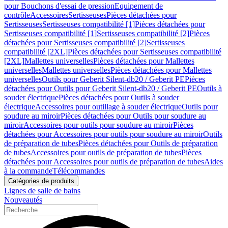
pour Bouchons d'essai de pression
Equipement de
contrôle
Accessoires
Sertisseuses
Pièces détachées pour
Sertisseuses
Sertisseuses compatibilité [1]
Pièces détachées pour
Sertisseuses compatibilité [1]
Sertisseuses compatibilité [2]
Pièces
détachées pour Sertisseuses compatibilité [2]
Sertisseuses
compatibilité [2XL]
Pièces détachées pour Sertisseuses compatibilité
[2XL]
Mallettes universelles
Pièces détachées pour Mallettes
universelles
Mallettes universelles
Pièces détachées pour Mallettes
universelles
Outils pour Geberit Silent-db20 / Geberit PE
Pièces
détachées pour Outils pour Geberit Silent-db20 / Geberit PE
Outils à
souder électrique
Pièces détachées pour Outils à souder
électrique
Accessoires pour outillage à souder électrique
Outils pour
soudure au miroir
Pièces détachées pour Outils pour soudure au
miroir
Accessoires pour outils pour soudure au miroir
Pièces
détachées pour Accessoires pour outils pour soudure au miroir
Outils
de préparation de tubes
Pièces détachées pour Outils de préparation
de tubes
Accessoires pour outils de préparation de tubes
Pièces
détachées pour Accessoires pour outils de préparation de tubes
Aides
à la commande
Télécommandes
Catégories de produits
Lignes de salle de bains
Nouveautés