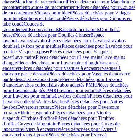
chasse
Manchon de raccordement
Pièces détachées pour Manchon de
raccordement
Coudes de raccordement
Pièces détachées pour Coudes
de raccordement
Vidages pour bidet
Pièces détachées pour Vidages
pour bidet
Siphons en tube coudé
Pièces détachées pour Siphons en
tube coudé
Coudes de
raccordement
Recouvrements
Raccordements
Joints
Douilles à
braser
Pièces détachées pour Douilles à braser
Espace
lavabo
Lavabos
Lavabos
Pièces détachées pour Lavabos
Lavabos
doubles
Lavabos pour meubles
Pièces détachées pour Lavabos pour
meubles
Vasques à poser
Pièces détachées pour Vasques à
poser
Lave-mains
Pièces détachées pour Lave-mains
Lave-mains
d’angle
Pièces détachées pour Lave-mains d’angle
Vasques à
encastrer
Pièces détachées pour Vasques à encastrer
Vasques à
encastrer par le dessous
Pièces détachées pour Vasques à encastrer
par le dessous
Lavabos d’angle
Pièces détachées pour Lavabos
d’angle
Lavabos collectifs
Lavabos adaptés PMR
Pièces détachées
pour Lavabos adaptés PMR
Lavabos pour enfants
Pièces détachées
pour Lavabos pour enfants
Lavabos collectifs
Pièces détachées pour
Lavabos collectifs
Autres lavabos
Pièces détachées pour Autres
lavabos
Déversoirs muraux
Pièces détachées pour Déversoirs
muraux
Vidoirs suspendus
Pièces détachées pour Vidoirs
suspendus
Timbres dʼoffice
Pièces détachées pour Timbres
dʼoffice
Cuves de laboratoire
Pièces détachées pour Cuves de
laboratoire
Éviers à encastrer
Pièces détachées pour Éviers à
encastrer
Éviers à poser
Pièces détachées pour Éviers à