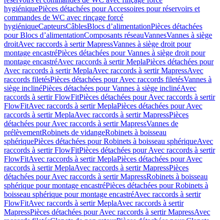
hygiénique
Pièces détachées pour Accessoires pour réservoirs et
commandes de WC avec rinçage forcé
hygiénique
Capteurs
Câbles
Blocs d’alimentation
Pièces détachées
pour Blocs d’alimentation
Composants réseau
Vannes
Vannes à siège
droit
Avec raccords à sertir Mapress
Vannes à siège droit pour
montage encastré
Pièces détachées pour Vannes à siège droit pour
montage encastré
Avec raccords à sertir Mepla
Pièces détachées pour
Avec raccords à sertir Mepla
Avec raccords à sertir Mapress
Avec
raccords filetés
Pièces détachées pour Avec raccords filetés
Vannes à
siège incliné
Pièces détachées pour Vannes à siège incliné
Avec
raccords à sertir FlowFit
Pièces détachées pour Avec raccords à sertir
FlowFit
Avec raccords à sertir Mepla
Pièces détachées pour Avec
raccords à sertir Mepla
Avec raccords à sertir Mapress
Pièces
détachées pour Avec raccords à sertir Mapress
Vannes de
prélèvement
Robinets de vidange
Robinets à boisseau
sphérique
Pièces détachées pour Robinets à boisseau sphérique
Avec
raccords à sertir FlowFit
Pièces détachées pour Avec raccords à sertir
FlowFit
Avec raccords à sertir Mepla
Pièces détachées pour Avec
raccords à sertir Mepla
Avec raccords à sertir Mapress
Pièces
détachées pour Avec raccords à sertir Mapress
Robinets à boisseau
sphérique pour montage encastré
Pièces détachées pour Robinets à
boisseau sphérique pour montage encastré
Avec raccords à sertir
FlowFit
Avec raccords à sertir Mepla
Avec raccords à sertir
Mapress
Pièces détachées pour Avec raccords à sertir Mapress
Avec