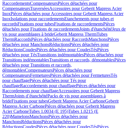
Raccordements
Compensateurs
Pièces détachées pour
Compensateurs
Traversées
Accessoires pour Geberit Mapress Acier
Inox
Pièces détachées pour Accessoires pour Geberit Mapress Acier
Inox
Isolations pour raccordements
Etanchements pour tubes et
raccords
Fixations pour tubes
Fixations de raccordements
Pièces
détachées pour Fixations de raccordements
Joints d'étanchéité
Jeux de
vis pour assemblages à bride
Geberit Mapress Therm
Tubes
Therm
Raccords
Pièces détachées pour Raccords
Manchons
Pièces
détachées pour Manchons
Réductions
Pièces détachées pour
Réductions
Coudes
Pièces détachées pour Coudes
Tés
Pièces
détachées pour Tés
Transitions indémontables
Pièces détachées pour
Transitions indémontables
Transitions et raccords, démontables
Pièces
détachées pour Transitions et raccords,
démontables
Compensateurs
Pièces détachées pour
Compensateurs
Fermetures
Pièces détachées pour Fermetures
Tés
pour chauffage
Pièces détachées pour Tés pour
chauffage
Raccordements pour chauffage
Pièces détachées pour
Raccordements pour chauffage
Accessoires pour Geberit Mapress
Therm
Joints d’étanchéité
Packs de vis pour assemblages à
bride
Fixations pour tubes
Geberit Mapress Acier Carbone
Geberit
Mapress Acier Carbone
Pièces détachées pour Geberit Mapress
Acier Carbone
Tubes 1.0034 (E 195)
Tubes 1.0215 (E
220)
Mamelons
Manchons
Pièces détachées pour
Manchons
Réductions
Pièces détachées pour
Réductions
Coudes
Pièces détachées pour Coudes
Tés
Pièces