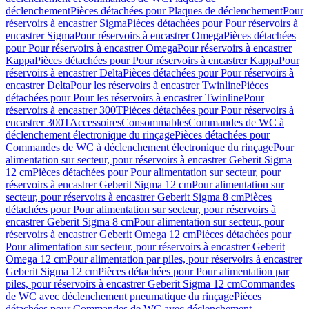
déclenchement
Pièces détachées pour Plaques de déclenchement
Pour
réservoirs à encastrer Sigma
Pièces détachées pour Pour réservoirs à
encastrer Sigma
Pour réservoirs à encastrer Omega
Pièces détachées
pour Pour réservoirs à encastrer Omega
Pour réservoirs à encastrer
Kappa
Pièces détachées pour Pour réservoirs à encastrer Kappa
Pour
réservoirs à encastrer Delta
Pièces détachées pour Pour réservoirs à
encastrer Delta
Pour les réservoirs à encastrer Twinline
Pièces
détachées pour Pour les réservoirs à encastrer Twinline
Pour
réservoirs à encastrer 300T
Pièces détachées pour Pour réservoirs à
encastrer 300T
Accessoires
Consommables
Commandes de WC à
déclenchement électronique du rinçage
Pièces détachées pour
Commandes de WC à déclenchement électronique du rinçage
Pour
alimentation sur secteur, pour réservoirs à encastrer Geberit Sigma
12 cm
Pièces détachées pour Pour alimentation sur secteur, pour
réservoirs à encastrer Geberit Sigma 12 cm
Pour alimentation sur
secteur, pour réservoirs à encastrer Geberit Sigma 8 cm
Pièces
détachées pour Pour alimentation sur secteur, pour réservoirs à
encastrer Geberit Sigma 8 cm
Pour alimentation sur secteur, pour
réservoirs à encastrer Geberit Omega 12 cm
Pièces détachées pour
Pour alimentation sur secteur, pour réservoirs à encastrer Geberit
Omega 12 cm
Pour alimentation par piles, pour réservoirs à encastrer
Geberit Sigma 12 cm
Pièces détachées pour Pour alimentation par
piles, pour réservoirs à encastrer Geberit Sigma 12 cm
Commandes
de WC avec déclenchement pneumatique du rinçage
Pièces
détachées pour Commandes de WC avec déclenchement