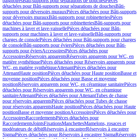
baignoires
Bâti-supports pour séparations de douches
Pièces
détachées pour Bâti-supports pour séparations de douches
Bâti-
supports pour déversoirs muraux
Pièces détachées pour Bâti-supports
pour déversoirs muraux
Bâti-supports pour robinetteries
Pièces
détachées pour Bâti-supports pour robinetteries
Bâti-supports pour
machines à laver et lave-vaisselle
Pièces détachées pour Bâti-
supports pour machines à laver et lave-vaisselle
Bâti-supports pour
charges de console
Pièces détachées pour Bâti-supports pour charges
de console
Bâti-supports pour éviers
Pièces détachées pour Bâti-
supports pour éviers
Accessoires
Pièces détachées pour
Accessoires
Réservoirs apparents
Réservoirs apparents pour WC, en
matière synthétique
Pièces détachées pour Réservoirs apparents pour
WC, en matière synthétique
Attenant
Pièces détachées pour
Attenant
Haute position
Pièces détachées pour Haute position
Basse et
moyenne position
Pièces détachées pour Basse et moyenne
position
Réservoirs apparents pour WC, en céramique sanitaire
Pièces
détachées pour Réservoirs apparents pour WC, en céramique
sanitaire
Attenant
Pièces détachées pour Attenant
Tubes de chasse
pour réservoirs apparents
Pièces détachées pour Tubes de chasse
pour réservoirs apparents
Haute position
Pièces détachées pour Haute
position
Basse et moyenne position
Accessoires
Pièces détachées pour
Accessoires
Raccordements
Pièces détachées pour
Raccordements
Joints
Fixations
Manchettes
Mamelons, rosaces et
modérateurs de débit
Réservoirs à encastrer
Réservoirs à encastrer
Sigma
Pièces détachées pour Réservoirs à encastrer Sigma
Réservoirs