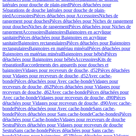
latérales pour douche de plain-pied
Pièces détachées pour
Séparations de douche latérales pour douche de plain-
pied
Accessoires
Pièces détachées pour Accessoires
Niches de
rangement pour douches
Pièces détachées pour Niches de rangement
pour douches
Niches de rangement
Pièces détachées pour Niches de
rangement
Accessoires
Baignoires
Baignoires en acrylique
sanitaire
Pièces détachées pour Baignoires en acrylique
sanitaire
Baignoires rectangulaires
Pièces détachées pour Baignoires
rectangulaires
Baignoires en matériau minéral
Pièces détachées pour
Baignoires en matériau minéral
Baignoires pour bébés
Pièces
détachées pour Baignoires pour bébés
Accessoires
Kits de
réparation
Raccordements des appareils pour douches et
baignoires
Vidages pour receveurs de douche, d52
Pièces détachées
pour Vidages pour receveurs de douche, d52
Avec cache-
bonde
Pièces détachées pour Avec cache-bonde
Vidages pour
receveurs de douche, d62
Pièces détachées pour Vidages pour
receveurs de douche, d62
Avec cache-bonde
Pièces détachées pour
Avec cache-bonde
Vidages pour receveurs de douche, d90
Pièces
détachées pour Vidages pour receveurs de douche, d90
Avec cache-
bonde
Pièces détachées pour Avec cache-bonde
Sans cache-
bonde
Pièces détachées pour Sans cache-bonde
Cache-bondes
Pièces
détachées pour Cache-bondes
Vidages pour receveurs de douche
Sestra
Pièces détachées pour Vidages pour receveurs de douche
Sestra
Sans cache-bonde
Pièces détachées pour Sans cache-
bonde
Vidages pour baignoires, d52
Pièces détachées pour Vidages