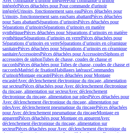
Avec commande d'urinoir intégrée
Pour commande d'urinoir
intégrée
Pièces détachées pour Pour commande d'urinoir
intégrée
Urinoirs, fonctionnement sans eau
Pièces détachées pour
Urinoirs, fonctionnement sans eau
Sans abattant
Pièces détachées
pour Sans abattant
Séparations d’urinoirs
Pièces détachées pour
Séparations d’urinoirs
Séparations d’urinoirs en matière
synthétique
Pièces détachées pour Séparations d’urinoirs en matière
synthétique
Séparations d’urinoirs en verre
Pièces détachées pour
Séparations d’urinoirs en verre
Séparations d’urinoirs en céramique
sanitaire
Pièces détachées pour Séparations d’urinoirs en céramique
sanitaire
Accessoires
Pièces détachées pour Accessoires
Siphons et
accessoires de siphon
Tubes de chasse, coudes de chasse et
raccords
Pièces détachées pour Tubes de chasse, coudes de chasse et
raccords
Matériel de fixation
Habillages latéraux
Commandes
dʼurinoir
Montage encastré
Pièces détachées pour Montage
encastré
Avec déclenchement électronique du rinçage, alimentation
sur secteur
Pièces détachées pour Avec déclenchement électronique
du rinçage, alimentation sur secteur
Avec déclenchement
électronique du rinçage, alimentation par piles
Pièces détachées pour
Avec déclenchement électronique du rinçage, alimentation par
piles
Avec déclenchement pneumatique du rinçage
Pièces détachées
pour Avec déclenchement pneumatique du rinçage
Montage en
apparent
Pièces détachées pour Montage en apparent
Avec
déclenchement électronique du rinçage, alimentation sur
secteur
Pièces détachées pour Avec déclenchement électronique du