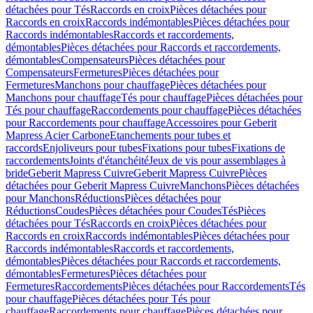
détachées pour Tés
Raccords en croix
Pièces détachées pour
Raccords en croix
Raccords indémontables
Pièces détachées pour
Raccords indémontables
Raccords et raccordements,
démontables
Pièces détachées pour Raccords et raccordements,
démontables
Compensateurs
Pièces détachées pour
Compensateurs
Fermetures
Pièces détachées pour
Fermetures
Manchons pour chauffage
Pièces détachées pour
Manchons pour chauffage
Tés pour chauffage
Pièces détachées pour
Tés pour chauffage
Raccordements pour chauffage
Pièces détachées
pour Raccordements pour chauffage
Accessoires pour Geberit
Mapress Acier Carbone
Etanchements pour tubes et
raccords
Enjoliveurs pour tubes
Fixations pour tubes
Fixations de
raccordements
Joints d'étanchéité
Jeux de vis pour assemblages à
bride
Geberit Mapress Cuivre
Geberit Mapress Cuivre
Pièces
détachées pour Geberit Mapress Cuivre
Manchons
Pièces détachées
pour Manchons
Réductions
Pièces détachées pour
Réductions
Coudes
Pièces détachées pour Coudes
Tés
Pièces
détachées pour Tés
Raccords en croix
Pièces détachées pour
Raccords en croix
Raccords indémontables
Pièces détachées pour
Raccords indémontables
Raccords et raccordements,
démontables
Pièces détachées pour Raccords et raccordements,
démontables
Fermetures
Pièces détachées pour
Fermetures
Raccordements
Pièces détachées pour Raccordements
Tés
pour chauffage
Pièces détachées pour Tés pour
chauffage
Raccordements pour chauffage
Pièces détachées pour