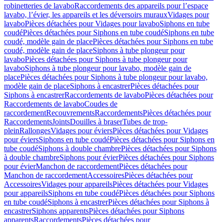
robinetteries de lavabo
Raccordements des appareils pour l’espace
lavabo, l’évier, les appareils et les déversoirs muraux
Vidages pour
lavabo
Pièces détachées pour Vidages pour lavabo
Siphons en tube
coudé
Pièces détachées pour Siphons en tube coudé
Siphons en tube
coudé, modèle gain de place
Pièces détachées pour Siphons en tube
coudé, modèle gain de place
Siphons à tube plongeur pour
lavabo
Pièces détachées pour Siphons à tube plongeur pour
lavabo
Siphons à tube plongeur pour lavabo, modèle gain de
place
Pièces détachées pour Siphons à tube plongeur pour lavabo,
modèle gain de place
Siphons à encastrer
Pièces détachées pour
Siphons à encastrer
Raccordements de lavabo
Pièces détachées pour
Raccordements de lavabo
Coudes de
raccordement
Recouvrements
Raccordements
Pièces détachées pour
Raccordements
Joints
Douilles à braser
Tubes de trop-
plein
Rallonges
Vidages pour éviers
Pièces détachées pour Vidages
pour éviers
Siphons en tube coudé
Pièces détachées pour Siphons en
tube coudé
Siphons à double chambre
Pièces détachées pour Siphons
à double chambre
Siphons pour évier
Pièces détachées pour Siphons
pour évier
Manchon de raccordement
Pièces détachées pour
Manchon de raccordement
Accessoires
Pièces détachées pour
Accessoires
Vidages pour appareils
Pièces détachées pour Vidages
pour appareils
Siphons en tube coudé
Pièces détachées pour Siphons
en tube coudé
Siphons à encastrer
Pièces détachées pour Siphons à
encastrer
Siphons apparents
Pièces détachées pour Siphons
apparents
Raccordements
Pièces détachées pour