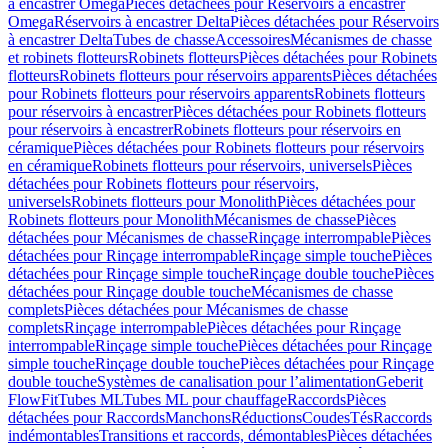
à encastrer Omega
Pièces détachées pour Réservoirs à encastrer
Omega
Réservoirs à encastrer Delta
Pièces détachées pour Réservoirs
à encastrer Delta
Tubes de chasse
Accessoires
Mécanismes de chasse
et robinets flotteurs
Robinets flotteurs
Pièces détachées pour Robinets
flotteurs
Robinets flotteurs pour réservoirs apparents
Pièces détachées
pour Robinets flotteurs pour réservoirs apparents
Robinets flotteurs
pour réservoirs à encastrer
Pièces détachées pour Robinets flotteurs
pour réservoirs à encastrer
Robinets flotteurs pour réservoirs en
céramique
Pièces détachées pour Robinets flotteurs pour réservoirs
en céramique
Robinets flotteurs pour réservoirs, universels
Pièces
détachées pour Robinets flotteurs pour réservoirs,
universels
Robinets flotteurs pour Monolith
Pièces détachées pour
Robinets flotteurs pour Monolith
Mécanismes de chasse
Pièces
détachées pour Mécanismes de chasse
Rinçage interrompable
Pièces
détachées pour Rinçage interrompable
Rinçage simple touche
Pièces
détachées pour Rinçage simple touche
Rinçage double touche
Pièces
détachées pour Rinçage double touche
Mécanismes de chasse
complets
Pièces détachées pour Mécanismes de chasse
complets
Rinçage interrompable
Pièces détachées pour Rinçage
interrompable
Rinçage simple touche
Pièces détachées pour Rinçage
simple touche
Rinçage double touche
Pièces détachées pour Rinçage
double touche
Systèmes de canalisation pour l’alimentation
Geberit
FlowFit
Tubes ML
Tubes ML pour chauffage
Raccords
Pièces
détachées pour Raccords
Manchons
Réductions
Coudes
Tés
Raccords
indémontables
Transitions et raccords, démontables
Pièces détachées