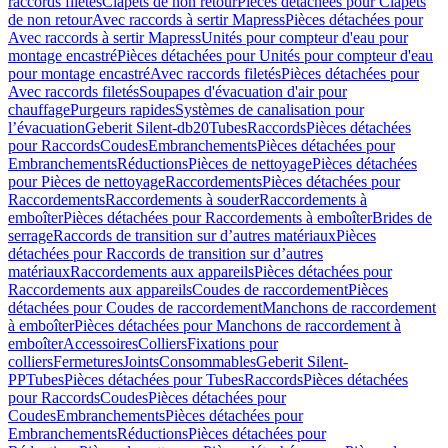
raccords filetés
Clapets de non retour
Pièces détachées pour Clapets
de non retour
Avec raccords à sertir Mapress
Pièces détachées pour
Avec raccords à sertir Mapress
Unités pour compteur d'eau pour
montage encastré
Pièces détachées pour Unités pour compteur d'eau
pour montage encastré
Avec raccords filetés
Pièces détachées pour
Avec raccords filetés
Soupapes d'évacuation d'air pour
chauffage
Purgeurs rapides
Systèmes de canalisation pour
l’évacuation
Geberit Silent-db20
Tubes
Raccords
Pièces détachées
pour Raccords
Coudes
Embranchements
Pièces détachées pour
Embranchements
Réductions
Pièces de nettoyage
Pièces détachées
pour Pièces de nettoyage
Raccordements
Pièces détachées pour
Raccordements
Raccordements à souder
Raccordements à
emboîter
Pièces détachées pour Raccordements à emboîter
Brides de
serrage
Raccords de transition sur d’autres matériaux
Pièces
détachées pour Raccords de transition sur d’autres
matériaux
Raccordements aux appareils
Pièces détachées pour
Raccordements aux appareils
Coudes de raccordement
Pièces
détachées pour Coudes de raccordement
Manchons de raccordement
à emboîter
Pièces détachées pour Manchons de raccordement à
emboîter
Accessoires
Colliers
Fixations pour
colliers
Fermetures
Joints
Consommables
Geberit Silent-
PP
Tubes
Pièces détachées pour Tubes
Raccords
Pièces détachées
pour Raccords
Coudes
Pièces détachées pour
Coudes
Embranchements
Pièces détachées pour
Embranchements
Réductions
Pièces détachées pour