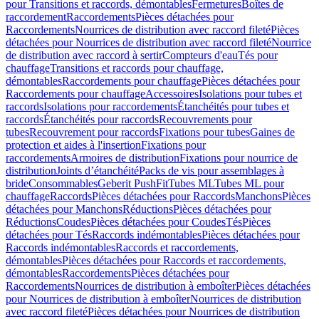
pour Transitions et raccords, démontables
Fermetures
Boîtes de
raccordement
Raccordements
Pièces détachées pour
Raccordements
Nourrices de distribution avec raccord fileté
Pièces
détachées pour Nourrices de distribution avec raccord fileté
Nourrice
de distribution avec raccord à sertir
Compteurs d'eau
Tés pour
chauffage
Transitions et raccords pour chauffage,
démontables
Raccordements pour chauffage
Pièces détachées pour
Raccordements pour chauffage
Accessoires
Isolations pour tubes et
raccords
Isolations pour raccordements
Étanchéités pour tubes et
raccords
Étanchéités pour raccords
Recouvrements pour
tubes
Recouvrement pour raccords
Fixations pour tubes
Gaines de
protection et aides à l'insertion
Fixations pour
raccordements
Armoires de distribution
Fixations pour nourrice de
distribution
Joints d’étanchéité
Packs de vis pour assemblages à
bride
Consommables
Geberit PushFit
Tubes ML
Tubes ML pour
chauffage
Raccords
Pièces détachées pour Raccords
Manchons
Pièces
détachées pour Manchons
Réductions
Pièces détachées pour
Réductions
Coudes
Pièces détachées pour Coudes
Tés
Pièces
détachées pour Tés
Raccords indémontables
Pièces détachées pour
Raccords indémontables
Raccords et raccordements,
démontables
Pièces détachées pour Raccords et raccordements,
démontables
Raccordements
Pièces détachées pour
Raccordements
Nourrices de distribution à emboîter
Pièces détachées
pour Nourrices de distribution à emboîter
Nourrices de distribution
avec raccord fileté
Pièces détachées pour Nourrices de distribution