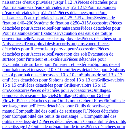
naissances d’eaux pluviales jusqu’à 12 l/s
Pièces détachées pour
Pour naissances d’eaux pluviales jusqu’à 12 l/s
Pour naissances
d’eaux pluviales jusqu’à 25 l/s
Pièces détachées pour Pour
naissances d’eaux pluviales jusqu’à 25 l/s
Fixations
Système de
fixation d40–200
Système de fixation d250–315
Accessoires
Pièces
détachées pour Accessoires
Pour naissances
Pièces détachées pour
Pour naissances
Pour fixations
Évacuation des eaux de toiture
conventionnelle
Naissances d'eaux pluviales
Pièces détachées pour
Naissances d'eaux pluviales
Raccords au pare-vapeur
Pièces
détachées pour Raccords au pare-vapeur
Accessoires
Pièces
détachées pour Accessoires
Évacuation des sols
Evacuation de
surface pour l'intérieur et l'extérieur
Pièces détachées pour
Evacuation de surface pour l'intérieur et l'extérieur
Siphons de sol
pour balcons et terrasses, 10 x 10 cm
Pièces détachées pour Siphons
de sol pour balcons et terrasses, 10 x 10 cm
Siphons de sol 13 x 13
cm
Pièces détachées pour Siphons de sol 13 x 13 cm
Grilles-avaloirs
15 x 15 cm
Pièces détachées pour Grilles-avaloirs 15 x 15
cm
Accessoires
Pièces détachées pour Accessoires
Outillages,
composants réseau et logiciels
Outillages
Outils pour Geberit
FlowFit
Pièces détachées pour Outils pour Geberit FlowFit
Outils de
sertissage manuel
Pièces détachées pour Outils de sertissage
manuel
Compatibilité des outils de sertissage [1]
Pièces détachées
pour Compatibilité des outils de sertissage [1]
Compatibilité des
outils de sertissage [2]
Pièces détachées pour Compatibilité des outils
de sertissage [2]
Outils de préparation de tubes
Pièces détachées pour