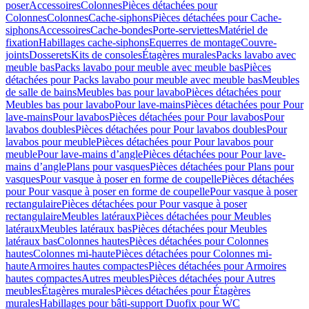
poser
Accessoires
Colonnes
Pièces détachées pour
Colonnes
Colonnes
Cache-siphons
Pièces détachées pour Cache-
siphons
Accessoires
Cache-bondes
Porte-serviettes
Matériel de
fixation
Habillages cache-siphons
Equerres de montage
Couvre-
joints
Dosserets
Kits de consoles
Étagères murales
Packs lavabo avec
meuble bas
Packs lavabo pour meuble avec meuble bas
Pièces
détachées pour Packs lavabo pour meuble avec meuble bas
Meubles
de salle de bains
Meubles bas pour lavabo
Pièces détachées pour
Meubles bas pour lavabo
Pour lave-mains
Pièces détachées pour Pour
lave-mains
Pour lavabos
Pièces détachées pour Pour lavabos
Pour
lavabos doubles
Pièces détachées pour Pour lavabos doubles
Pour
lavabos pour meuble
Pièces détachées pour Pour lavabos pour
meuble
Pour lave-mains d’angle
Pièces détachées pour Pour lave-
mains d’angle
Plans pour vasques
Pièces détachées pour Plans pour
vasques
Pour vasque à poser en forme de coupelle
Pièces détachées
pour Pour vasque à poser en forme de coupelle
Pour vasque à poser
rectangulaire
Pièces détachées pour Pour vasque à poser
rectangulaire
Meubles latéraux
Pièces détachées pour Meubles
latéraux
Meubles latéraux bas
Pièces détachées pour Meubles
latéraux bas
Colonnes hautes
Pièces détachées pour Colonnes
hautes
Colonnes mi-haute
Pièces détachées pour Colonnes mi-
haute
Armoires hautes compactes
Pièces détachées pour Armoires
hautes compactes
Autres meubles
Pièces détachées pour Autres
meubles
Étagères murales
Pièces détachées pour Étagères
murales
Habillages pour bâti-support Duofix pour WC