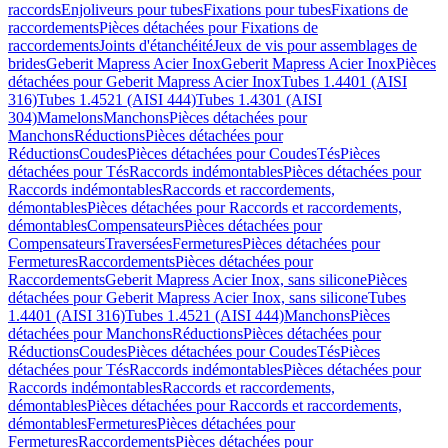
raccords
Enjoliveurs pour tubes
Fixations pour tubes
Fixations de
raccordements
Pièces détachées pour Fixations de
raccordements
Joints d'étanchéité
Jeux de vis pour assemblages de
brides
Geberit Mapress Acier Inox
Geberit Mapress Acier Inox
Pièces
détachées pour Geberit Mapress Acier Inox
Tubes 1.4401 (AISI
316)
Tubes 1.4521 (AISI 444)
Tubes 1.4301 (AISI
304)
Mamelons
Manchons
Pièces détachées pour
Manchons
Réductions
Pièces détachées pour
Réductions
Coudes
Pièces détachées pour Coudes
Tés
Pièces
détachées pour Tés
Raccords indémontables
Pièces détachées pour
Raccords indémontables
Raccords et raccordements,
démontables
Pièces détachées pour Raccords et raccordements,
démontables
Compensateurs
Pièces détachées pour
Compensateurs
Traversées
Fermetures
Pièces détachées pour
Fermetures
Raccordements
Pièces détachées pour
Raccordements
Geberit Mapress Acier Inox, sans silicone
Pièces
détachées pour Geberit Mapress Acier Inox, sans silicone
Tubes
1.4401 (AISI 316)
Tubes 1.4521 (AISI 444)
Manchons
Pièces
détachées pour Manchons
Réductions
Pièces détachées pour
Réductions
Coudes
Pièces détachées pour Coudes
Tés
Pièces
détachées pour Tés
Raccords indémontables
Pièces détachées pour
Raccords indémontables
Raccords et raccordements,
démontables
Pièces détachées pour Raccords et raccordements,
démontables
Fermetures
Pièces détachées pour
Fermetures
Raccordements
Pièces détachées pour