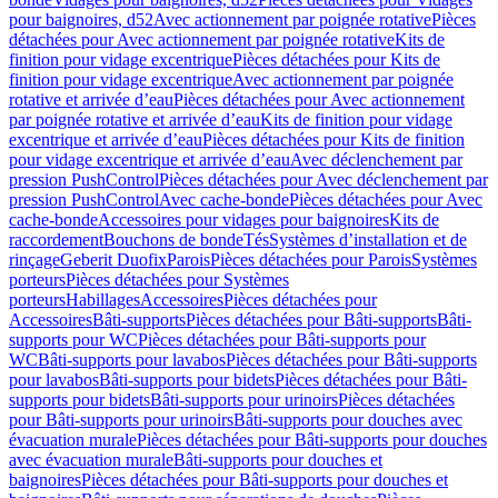
pour baignoires, d52
Avec actionnement par poignée rotative
Pièces
détachées pour Avec actionnement par poignée rotative
Kits de
finition pour vidage excentrique
Pièces détachées pour Kits de
finition pour vidage excentrique
Avec actionnement par poignée
rotative et arrivée d’eau
Pièces détachées pour Avec actionnement
par poignée rotative et arrivée d’eau
Kits de finition pour vidage
excentrique et arrivée d’eau
Pièces détachées pour Kits de finition
pour vidage excentrique et arrivée d’eau
Avec déclenchement par
pression PushControl
Pièces détachées pour Avec déclenchement par
pression PushControl
Avec cache-bonde
Pièces détachées pour Avec
cache-bonde
Accessoires pour vidages pour baignoires
Kits de
raccordement
Bouchons de bonde
Tés
Systèmes d’installation et de
rinçage
Geberit Duofix
Parois
Pièces détachées pour Parois
Systèmes
porteurs
Pièces détachées pour Systèmes
porteurs
Habillages
Accessoires
Pièces détachées pour
Accessoires
Bâti-supports
Pièces détachées pour Bâti-supports
Bâti-
supports pour WC
Pièces détachées pour Bâti-supports pour
WC
Bâti-supports pour lavabos
Pièces détachées pour Bâti-supports
pour lavabos
Bâti-supports pour bidets
Pièces détachées pour Bâti-
supports pour bidets
Bâti-supports pour urinoirs
Pièces détachées
pour Bâti-supports pour urinoirs
Bâti-supports pour douches avec
évacuation murale
Pièces détachées pour Bâti-supports pour douches
avec évacuation murale
Bâti-supports pour douches et
baignoires
Pièces détachées pour Bâti-supports pour douches et