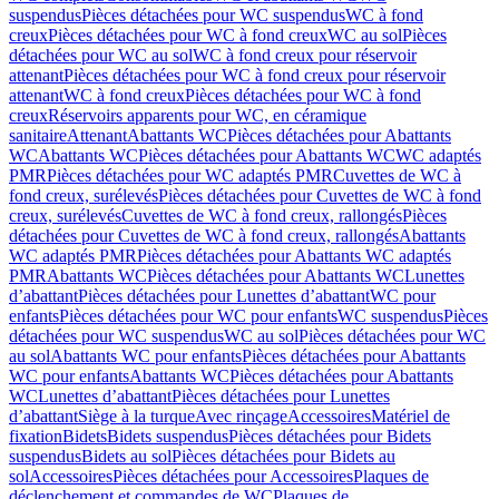
suspendus
Pièces détachées pour WC suspendus
WC à fond
creux
Pièces détachées pour WC à fond creux
WC au sol
Pièces
détachées pour WC au sol
WC à fond creux pour réservoir
attenant
Pièces détachées pour WC à fond creux pour réservoir
attenant
WC à fond creux
Pièces détachées pour WC à fond
creux
Réservoirs apparents pour WC, en céramique
sanitaire
Attenant
Abattants WC
Pièces détachées pour Abattants
WC
Abattants WC
Pièces détachées pour Abattants WC
WC adaptés
PMR
Pièces détachées pour WC adaptés PMR
Cuvettes de WC à
fond creux, surélevés
Pièces détachées pour Cuvettes de WC à fond
creux, surélevés
Cuvettes de WC à fond creux, rallongés
Pièces
détachées pour Cuvettes de WC à fond creux, rallongés
Abattants
WC adaptés PMR
Pièces détachées pour Abattants WC adaptés
PMR
Abattants WC
Pièces détachées pour Abattants WC
Lunettes
d’abattant
Pièces détachées pour Lunettes d’abattant
WC pour
enfants
Pièces détachées pour WC pour enfants
WC suspendus
Pièces
détachées pour WC suspendus
WC au sol
Pièces détachées pour WC
au sol
Abattants WC pour enfants
Pièces détachées pour Abattants
WC pour enfants
Abattants WC
Pièces détachées pour Abattants
WC
Lunettes d’abattant
Pièces détachées pour Lunettes
d’abattant
Siège à la turque
Avec rinçage
Accessoires
Matériel de
fixation
Bidets
Bidets suspendus
Pièces détachées pour Bidets
suspendus
Bidets au sol
Pièces détachées pour Bidets au
sol
Accessoires
Pièces détachées pour Accessoires
Plaques de
déclenchement et commandes de WC
Plaques de