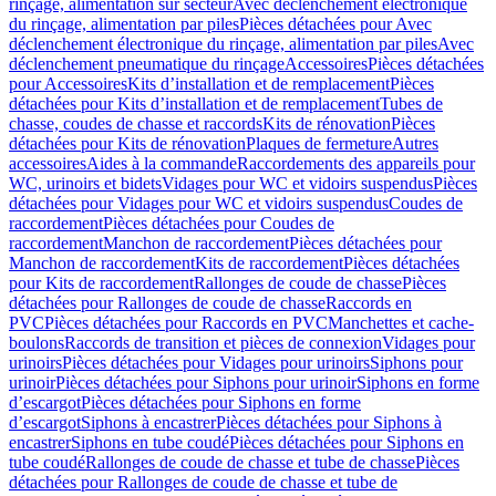
rinçage, alimentation sur secteur
Avec déclenchement électronique
du rinçage, alimentation par piles
Pièces détachées pour Avec
déclenchement électronique du rinçage, alimentation par piles
Avec
déclenchement pneumatique du rinçage
Accessoires
Pièces détachées
pour Accessoires
Kits d’installation et de remplacement
Pièces
détachées pour Kits d’installation et de remplacement
Tubes de
chasse, coudes de chasse et raccords
Kits de rénovation
Pièces
détachées pour Kits de rénovation
Plaques de fermeture
Autres
accessoires
Aides à la commande
Raccordements des appareils pour
WC, urinoirs et bidets
Vidages pour WC et vidoirs suspendus
Pièces
détachées pour Vidages pour WC et vidoirs suspendus
Coudes de
raccordement
Pièces détachées pour Coudes de
raccordement
Manchon de raccordement
Pièces détachées pour
Manchon de raccordement
Kits de raccordement
Pièces détachées
pour Kits de raccordement
Rallonges de coude de chasse
Pièces
détachées pour Rallonges de coude de chasse
Raccords en
PVC
Pièces détachées pour Raccords en PVC
Manchettes et cache-
boulons
Raccords de transition et pièces de connexion
Vidages pour
urinoirs
Pièces détachées pour Vidages pour urinoirs
Siphons pour
urinoir
Pièces détachées pour Siphons pour urinoir
Siphons en forme
d’escargot
Pièces détachées pour Siphons en forme
d’escargot
Siphons à encastrer
Pièces détachées pour Siphons à
encastrer
Siphons en tube coudé
Pièces détachées pour Siphons en
tube coudé
Rallonges de coude de chasse et tube de chasse
Pièces
détachées pour Rallonges de coude de chasse et tube de