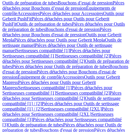
Outils de préparation de tubes
Bouchons d’essai de pression
Pièces
détachées pour Bouchons d’essai de pression
Équipements de
contrôle
Accessoires
Pièces détachées pour Accessoires
Outils pour
Geberit PushFit
Pièces détachées pour Outils pour Geberit
PushFit
Outils de préparation de tubes
Pièces détachées pour Outils
de préparation de tubes
Bouchons d'essai de pression
Pièces
détachées pour Bouchons d'essai de pression
Outils pour Geberit
Mepla
Pièces détachées pour Outils pour Geberit Mepla
Outils de
sertissage manuel
Pièces détachées pour Outils de sertissage
manuel
Sertisseuses compatibilité [1]
Pièces détachées pour
Sertisseuses compatibilité [1]
Sertisseuses compatibilité [2]
Pièces
détachées pour Sertisseuses compatibilité [2]
Outils de préparation de
tubes
Pièces détachées pour Outils de préparation de tubes
Bouchons
d'essai de pression
Pièces détachées pour Bouchons d'essai de
pression
Équipement de contrôle
Accessoires
Outils pour Geberit
Mapress
Pièces détachées pour Outils pour Geberit
Mapress
Sertisseuses compatibilité [1]
Pièces détachées pour
Sertisseuses compatibilité [1]
Sertisseuses compatibilité [2]
Pièces
détachées pour Sertisseuses compatibilité [2]
Outils de sertissage
compatibilité [1] / [2]
Pièces détachées pour Outils de sertissage
compatibilité [1] / [2]
Sertisseuses compatibilité [2XL]
Pièces
détachées pour Sertisseuses compatibilité [2XL]
Sertisseuses
compatibilité [3]
Pièces détachées pour Sertisseuses compatibilité
[3]
Outils de préparation de tubes
Pièces détachées pour Outils de
préparation de tubes
Bouchons d'essai de pression
Pièces détachées