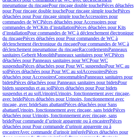
pneumatique du rinçage
Pour rinçage double touche
Pièces détachées
pour Pour rinçage double touche
Pour rinçage simple touche
Pièces
détachées pour Pour rinçage simple touche
Accessoires pour
commandes de WC
Pièces détachées pour Accessoires pour
commandes de WC
Kits d’installation
Pièces détachées pour Kits
d’installation
Pour commandes de WC à déclenchement électronique
du rinçage
Pièces détachées pour Pour commandes de WC à
déclenchement électronique du rinçage
Pour commandes de WC à
déclenchement pneumatique du rinçage
Raccordements
Panneaux
sanitaires Geberit Monolith
Panneaux sanitaires pour WC
Pièces
détachées pour Panneaux sanitaires pour WC
Pour WC
suspendus
Pièces détachées pour Pour WC suspendus
Pour WC au
sol
Pièces détachées pour Pour WC au sol
Accessoires
Pièces
détachées pour Accessoires
Consommables
Panneaux sanitaires pour
bidets
Pièces détachées pour Panneaux sanitaires pour bidets
Pour
bidets suspendus et au sol
Pièces détachées pour Pour bidets
suspendus et au sol
Urinoirs
Urinoirs, fonctionnement avec rinçage,
avec bride
Pièces détachées pour Urinoirs, fonctionnement avec
rinçage, avec bride
Sans abattant
Pièces détachées pour Sans
abattant
Urinoirs, fonctionnement avec rinçage, sans bride
Pièces
détachées pour Urinoirs, fonctionnement avec rinçage, sans
bride
Pour commande d’urinoir apparente ou à encastrer
Pièces
détachées pour Pour commande d’urinoir apparente ou à
encastrer
Avec commande d'urinoir intégrée
Pièces détachées pour