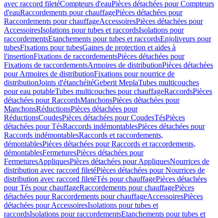
avec raccord fileté
Compteurs d'eau
Pièces détachées pour Compteurs
d'eau
Raccordements pour chauffage
Pièces détachées pour
Raccordements pour chauffage
Accessoires
Pièces détachées pour
Accessoires
Isolations pour tubes et raccords
Isolations pour
raccordements
Etanchements pour tubes et raccords
Enjoliveurs pour
tubes
Fixations pour tubes
Gaines de protection et aides à
l'insertion
Fixations de raccordements
Pièces détachées pour
Fixations de raccordements
Armoires de distribution
Pièces détachées
pour Armoires de distribution
Fixations pour nourrice de
distribution
Joints d'étanchéité
Geberit Mepla
Tubes multicouches
pour eau potable
Tubes multicouches pour chauffage
Raccords
Pièces
détachées pour Raccords
Manchons
Pièces détachées pour
Manchons
Réductions
Pièces détachées pour
Réductions
Coudes
Pièces détachées pour Coudes
Tés
Pièces
détachées pour Tés
Raccords indémontables
Pièces détachées pour
Raccords indémontables
Raccords et raccordements,
démontables
Pièces détachées pour Raccords et raccordements,
démontables
Fermetures
Pièces détachées pour
Fermetures
Appliques
Pièces détachées pour Appliques
Nourrices de
distribution avec raccord fileté
Pièces détachées pour Nourrices de
distribution avec raccord fileté
Tés pour chauffage
Pièces détachées
pour Tés pour chauffage
Raccordements pour chauffage
Pièces
détachées pour Raccordements pour chauffage
Accessoires
Pièces
détachées pour Accessoires
Isolations pour tubes et
raccords
Isolations pour raccordements
Etanchements pour tubes et