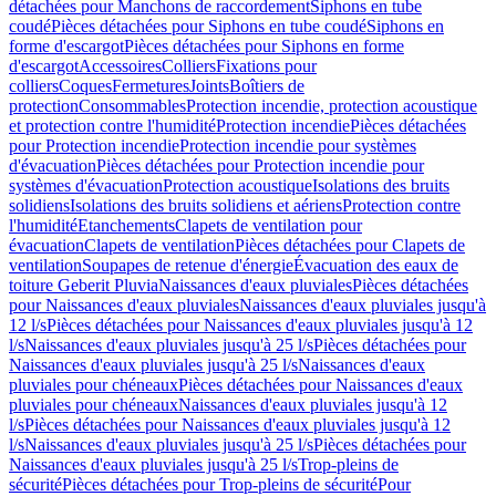
détachées pour Manchons de raccordement
Siphons en tube
coudé
Pièces détachées pour Siphons en tube coudé
Siphons en
forme d'escargot
Pièces détachées pour Siphons en forme
d'escargot
Accessoires
Colliers
Fixations pour
colliers
Coques
Fermetures
Joints
Boîtiers de
protection
Consommables
Protection incendie, protection acoustique
et protection contre l'humidité
Protection incendie
Pièces détachées
pour Protection incendie
Protection incendie pour systèmes
d'évacuation
Pièces détachées pour Protection incendie pour
systèmes d'évacuation
Protection acoustique
Isolations des bruits
solidiens
Isolations des bruits solidiens et aériens
Protection contre
l'humidité
Etanchements
Clapets de ventilation pour
évacuation
Clapets de ventilation
Pièces détachées pour Clapets de
ventilation
Soupapes de retenue d'énergie
Évacuation des eaux de
toiture Geberit Pluvia
Naissances d'eaux pluviales
Pièces détachées
pour Naissances d'eaux pluviales
Naissances d'eaux pluviales jusqu'à
12 l/s
Pièces détachées pour Naissances d'eaux pluviales jusqu'à 12
l/s
Naissances d'eaux pluviales jusqu'à 25 l/s
Pièces détachées pour
Naissances d'eaux pluviales jusqu'à 25 l/s
Naissances d'eaux
pluviales pour chéneaux
Pièces détachées pour Naissances d'eaux
pluviales pour chéneaux
Naissances d'eaux pluviales jusqu'à 12
l/s
Pièces détachées pour Naissances d'eaux pluviales jusqu'à 12
l/s
Naissances d'eaux pluviales jusqu'à 25 l/s
Pièces détachées pour
Naissances d'eaux pluviales jusqu'à 25 l/s
Trop-pleins de
sécurité
Pièces détachées pour Trop-pleins de sécurité
Pour