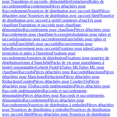
pour Transitions et raccords, démontables
Fermetures
Boîtes de
raccordement
Raccordements
Pièces détachées pour
Raccordements
Nourrices de distribution avec raccord fileté
Pièces
détachées pour Nourrices de distribution avec raccord fileté
Nourrice
de distribution avec raccord à sertir
Compteurs d'eau
Tés pour
chauffage
Transitions et raccords pour chauffage,
démontables
Raccordements pour chauffage
Pièces détachées pour
Raccordements pour chauffage
Accessoires
Isolations pour tubes et
raccords
Isolations pour raccordements
Étanchéités pour tubes et
raccords
Étanchéités pour raccords
Recouvrements pour
tubes
Recouvrement pour raccords
Fixations pour tubes
Gaines de
protection et aides à l'insertion
Fixations pour
raccordements
Armoires de distribution
Fixations pour nourrice de
distribution
Joints d’étanchéité
Packs de vis pour assemblages à
bride
Consommables
Geberit PushFit
Tubes ML
Tubes ML pour
chauffage
Raccords
Pièces détachées pour Raccords
Manchons
Pièces
détachées pour Manchons
Réductions
Pièces détachées pour
Réductions
Coudes
Pièces détachées pour Coudes
Tés
Pièces
détachées pour Tés
Raccords indémontables
Pièces détachées pour
Raccords indémontables
Raccords et raccordements,
démontables
Pièces détachées pour Raccords et raccordements,
démontables
Raccordements
Pièces détachées pour
Raccordements
Nourrices de distribution à emboîter
Pièces détachées
pour Nourrices de distribution à emboîter
Nourrices de distribution
avec raccord fileté
Pièces détachées pour Nourrices de distribution