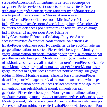
suspendu
Accessoires
Compartiments de tiroirs et casiers de
rangement
Porte-serviettes et crochets porte-serviettes
Éléments
d’éclairage
Poignées
Jeux de pieds
Tableaux magnétiques
Prises
électriques
Autres accessoires
Miroirs et armoires et
toilette
Miroirs
Pièces détachées pour Miroirs
Avec éclairage
intégré
Pièces détachées pour Avec éclairage intégré
Armoires de
toilette
Pièces détachées pour Armoires de toilette
Avec éclairage
intégré
Pièces détachées pour Avec éclairage
intégré
Accessoires
Éléments d’éclairage
Poignées
Autres
accessoires
Prises électriques
Robinetteries
Robinetteries de
lavabo
Pièces détachées pour Robinetteries de lavabo
Montage sur
gorge, alimentation sur secteur
Pièces détachées pour Montage sur
gorge, alimentation sur secteur
Montage sur gorge, alimentation par
piles
Pièces détachées pour Montage sur gorge, alimentation par
piles
Montage sur gorge, alimentation par générateur
Pièces détachées
pour Montage sur gorge, alimentation par générateur
Montage sur
gorge, robinet mitigeur
Pièces détachées pour Montage sur gorge,
robinet mitigeur
Montage mural, alimentation sur secteur
Pièces
détachées pour Montage mural, alimentation sur secteur
Montage
mural, alimentation par piles
Pièces détachées pour Montage mural,
alimentation par piles
Montage mural, alimentation par
générateur
Pièces détachées pour Montage mural, alimentation par
générateur
Montage mural, robinet mélangeur
Pièces détachées pour
Montage mural, robinet mélangeur
Accessoires
Pièces détachées pour
Accessoires
Pour robinetteries de lavabo
Pièces détachées pour Pour