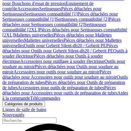
pour Bouchons d'essai de pression
Equipement de
contrôle
Accessoires
Sertisseuses
Pièces détachées pour
Sertisseuses
Sertisseuses compatibilité [1]
Pièces détachées pour
Sertisseuses compatibilité [1]
Sertisseuses compatibilité [2]
Pièces
détachées pour Sertisseuses compatibilité [2]
Sertisseuses
compatibilité [2XL]
Pièces détachées pour Sertisseuses compatibilité
[2XL]
Mallettes universelles
Pièces détachées pour Mallettes
universelles
Mallettes universelles
Pièces détachées pour Mallettes
universelles
Outils pour Geberit Silent-db20 / Geberit PE
Pièces
détachées pour Outils pour Geberit Silent-db20 / Geberit PE
Outils à
souder électrique
Pièces détachées pour Outils à souder
électrique
Accessoires pour outillage à souder électrique
Outils pour
soudure au miroir
Pièces détachées pour Outils pour soudure au
miroir
Accessoires pour outils pour soudure au miroir
Pièces
détachées pour Accessoires pour outils pour soudure au miroir
Outils
de préparation de tubes
Pièces détachées pour Outils de préparation
de tubes
Accessoires pour outils de préparation de tubes
Pièces
détachées pour Accessoires pour outils de préparation de tubes
Aides
à la commande
Télécommandes
Catégories de produits
Lignes de salle de bains
Nouveautés