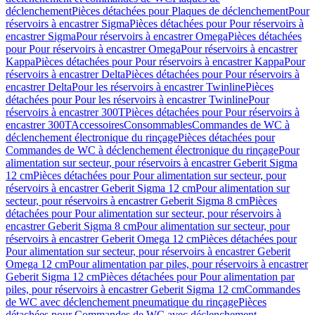
déclenchement
Pièces détachées pour Plaques de déclenchement
Pour
réservoirs à encastrer Sigma
Pièces détachées pour Pour réservoirs à
encastrer Sigma
Pour réservoirs à encastrer Omega
Pièces détachées
pour Pour réservoirs à encastrer Omega
Pour réservoirs à encastrer
Kappa
Pièces détachées pour Pour réservoirs à encastrer Kappa
Pour
réservoirs à encastrer Delta
Pièces détachées pour Pour réservoirs à
encastrer Delta
Pour les réservoirs à encastrer Twinline
Pièces
détachées pour Pour les réservoirs à encastrer Twinline
Pour
réservoirs à encastrer 300T
Pièces détachées pour Pour réservoirs à
encastrer 300T
Accessoires
Consommables
Commandes de WC à
déclenchement électronique du rinçage
Pièces détachées pour
Commandes de WC à déclenchement électronique du rinçage
Pour
alimentation sur secteur, pour réservoirs à encastrer Geberit Sigma
12 cm
Pièces détachées pour Pour alimentation sur secteur, pour
réservoirs à encastrer Geberit Sigma 12 cm
Pour alimentation sur
secteur, pour réservoirs à encastrer Geberit Sigma 8 cm
Pièces
détachées pour Pour alimentation sur secteur, pour réservoirs à
encastrer Geberit Sigma 8 cm
Pour alimentation sur secteur, pour
réservoirs à encastrer Geberit Omega 12 cm
Pièces détachées pour
Pour alimentation sur secteur, pour réservoirs à encastrer Geberit
Omega 12 cm
Pour alimentation par piles, pour réservoirs à encastrer
Geberit Sigma 12 cm
Pièces détachées pour Pour alimentation par
piles, pour réservoirs à encastrer Geberit Sigma 12 cm
Commandes
de WC avec déclenchement pneumatique du rinçage
Pièces
détachées pour Commandes de WC avec déclenchement