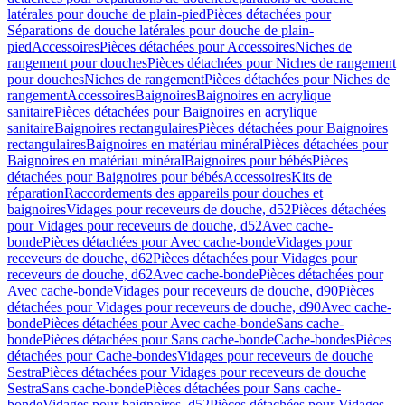
latérales pour douche de plain-pied
Pièces détachées pour
Séparations de douche latérales pour douche de plain-
pied
Accessoires
Pièces détachées pour Accessoires
Niches de
rangement pour douches
Pièces détachées pour Niches de rangement
pour douches
Niches de rangement
Pièces détachées pour Niches de
rangement
Accessoires
Baignoires
Baignoires en acrylique
sanitaire
Pièces détachées pour Baignoires en acrylique
sanitaire
Baignoires rectangulaires
Pièces détachées pour Baignoires
rectangulaires
Baignoires en matériau minéral
Pièces détachées pour
Baignoires en matériau minéral
Baignoires pour bébés
Pièces
détachées pour Baignoires pour bébés
Accessoires
Kits de
réparation
Raccordements des appareils pour douches et
baignoires
Vidages pour receveurs de douche, d52
Pièces détachées
pour Vidages pour receveurs de douche, d52
Avec cache-
bonde
Pièces détachées pour Avec cache-bonde
Vidages pour
receveurs de douche, d62
Pièces détachées pour Vidages pour
receveurs de douche, d62
Avec cache-bonde
Pièces détachées pour
Avec cache-bonde
Vidages pour receveurs de douche, d90
Pièces
détachées pour Vidages pour receveurs de douche, d90
Avec cache-
bonde
Pièces détachées pour Avec cache-bonde
Sans cache-
bonde
Pièces détachées pour Sans cache-bonde
Cache-bondes
Pièces
détachées pour Cache-bondes
Vidages pour receveurs de douche
Sestra
Pièces détachées pour Vidages pour receveurs de douche
Sestra
Sans cache-bonde
Pièces détachées pour Sans cache-
bonde
Vidages pour baignoires, d52
Pièces détachées pour Vidages