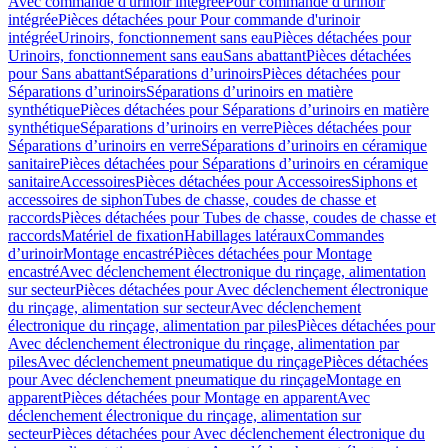
Avec commande d'urinoir intégrée
Pour commande d'urinoir
intégrée
Pièces détachées pour Pour commande d'urinoir
intégrée
Urinoirs, fonctionnement sans eau
Pièces détachées pour
Urinoirs, fonctionnement sans eau
Sans abattant
Pièces détachées
pour Sans abattant
Séparations d’urinoirs
Pièces détachées pour
Séparations d’urinoirs
Séparations d’urinoirs en matière
synthétique
Pièces détachées pour Séparations d’urinoirs en matière
synthétique
Séparations d’urinoirs en verre
Pièces détachées pour
Séparations d’urinoirs en verre
Séparations d’urinoirs en céramique
sanitaire
Pièces détachées pour Séparations d’urinoirs en céramique
sanitaire
Accessoires
Pièces détachées pour Accessoires
Siphons et
accessoires de siphon
Tubes de chasse, coudes de chasse et
raccords
Pièces détachées pour Tubes de chasse, coudes de chasse et
raccords
Matériel de fixation
Habillages latéraux
Commandes
dʼurinoir
Montage encastré
Pièces détachées pour Montage
encastré
Avec déclenchement électronique du rinçage, alimentation
sur secteur
Pièces détachées pour Avec déclenchement électronique
du rinçage, alimentation sur secteur
Avec déclenchement
électronique du rinçage, alimentation par piles
Pièces détachées pour
Avec déclenchement électronique du rinçage, alimentation par
piles
Avec déclenchement pneumatique du rinçage
Pièces détachées
pour Avec déclenchement pneumatique du rinçage
Montage en
apparent
Pièces détachées pour Montage en apparent
Avec
déclenchement électronique du rinçage, alimentation sur
secteur
Pièces détachées pour Avec déclenchement électronique du