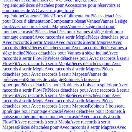
hygiénique
Pièces détachées pour Accessoires pour réservoirs et
commandes de WC avec rinçage forcé
hygiénique
Capteurs
Câbles
Blocs d’alimentation
Pièces détachées
pour Blocs d’alimentation
Composants réseau
Vannes
Vannes à siège
droit
Avec raccords à sertir Mapress
Vannes à siège droit pour
montage encastré
Pièces détachées pour Vannes à siège droit pour
montage encastré
Avec raccords à sertir Mepla
Pièces détachées pour
Avec raccords à sertir Mepla
Avec raccords à sertir Mapress
Avec
raccords filetés
Pièces détachées pour Avec raccords filetés
Vannes à
siège incliné
Pièces détachées pour Vannes à siège incliné
Avec
raccords à sertir FlowFit
Pièces détachées pour Avec raccords à sertir
FlowFit
Avec raccords à sertir Mepla
Pièces détachées pour Avec
raccords à sertir Mepla
Avec raccords à sertir Mapress
Pièces
détachées pour Avec raccords à sertir Mapress
Vannes de
prélèvement
Robinets de vidange
Robinets à boisseau
sphérique
Pièces détachées pour Robinets à boisseau sphérique
Avec
raccords à sertir FlowFit
Pièces détachées pour Avec raccords à sertir
FlowFit
Avec raccords à sertir Mepla
Pièces détachées pour Avec
raccords à sertir Mepla
Avec raccords à sertir Mapress
Pièces
détachées pour Avec raccords à sertir Mapress
Robinets à boisseau
sphérique pour montage encastré
Pièces détachées pour Robinets à
boisseau sphérique pour montage encastré
Avec raccords à sertir
FlowFit
Avec raccords à sertir Mepla
Avec raccords à sertir
Mapress
Pièces détachées pour Avec raccords à sertir Mapress
Avec