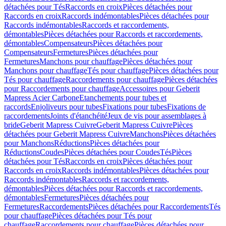
détachées pour Tés
Raccords en croix
Pièces détachées pour
Raccords en croix
Raccords indémontables
Pièces détachées pour
Raccords indémontables
Raccords et raccordements,
démontables
Pièces détachées pour Raccords et raccordements,
démontables
Compensateurs
Pièces détachées pour
Compensateurs
Fermetures
Pièces détachées pour
Fermetures
Manchons pour chauffage
Pièces détachées pour
Manchons pour chauffage
Tés pour chauffage
Pièces détachées pour
Tés pour chauffage
Raccordements pour chauffage
Pièces détachées
pour Raccordements pour chauffage
Accessoires pour Geberit
Mapress Acier Carbone
Etanchements pour tubes et
raccords
Enjoliveurs pour tubes
Fixations pour tubes
Fixations de
raccordements
Joints d'étanchéité
Jeux de vis pour assemblages à
bride
Geberit Mapress Cuivre
Geberit Mapress Cuivre
Pièces
détachées pour Geberit Mapress Cuivre
Manchons
Pièces détachées
pour Manchons
Réductions
Pièces détachées pour
Réductions
Coudes
Pièces détachées pour Coudes
Tés
Pièces
détachées pour Tés
Raccords en croix
Pièces détachées pour
Raccords en croix
Raccords indémontables
Pièces détachées pour
Raccords indémontables
Raccords et raccordements,
démontables
Pièces détachées pour Raccords et raccordements,
démontables
Fermetures
Pièces détachées pour
Fermetures
Raccordements
Pièces détachées pour Raccordements
Tés
pour chauffage
Pièces détachées pour Tés pour
chauffage
Raccordements pour chauffage
Pièces détachées pour