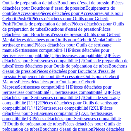
Outils de préparation de tubes
Bouchons d’essai de pression
Pièces
détachées pour Bouchons d’essai de pression
Équipements de
contrôle
Accessoires
Pièces détachées pour Accessoires
Outils pour
Geberit PushFit
Pièces détachées pour Outils pour Geberit
PushFit
Outils de préparation de tubes
Pièces détachées pour Outils
de préparation de tubes
Bouchons d'essai de pression
Pièces
détachées pour Bouchons d'essai de pression
Outils pour Geberit
Mepla
Pièces détachées pour Outils pour Geberit Mepla
Outils de
sertissage manuel
Pièces détachées pour Outils de sertissage
manuel
Sertisseuses compatibilité [1]
Pièces détachées pour
Sertisseuses compatibilité [1]
Sertisseuses compatibilité [2]
Pièces
détachées pour Sertisseuses compatibilité [2]
Outils de préparation de
tubes
Pièces détachées pour Outils de préparation de tubes
Bouchons
d'essai de pression
Pièces détachées pour Bouchons d'essai de
pression
Équipement de contrôle
Accessoires
Outils pour Geberit
Mapress
Pièces détachées pour Outils pour Geberit
Mapress
Sertisseuses compatibilité [1]
Pièces détachées pour
Sertisseuses compatibilité [1]
Sertisseuses compatibilité [2]
Pièces
détachées pour Sertisseuses compatibilité [2]
Outils de sertissage
compatibilité [1] / [2]
Pièces détachées pour Outils de sertissage
compatibilité [1] / [2]
Sertisseuses compatibilité [2XL]
Pièces
détachées pour Sertisseuses compatibilité [2XL]
Sertisseuses
compatibilité [3]
Pièces détachées pour Sertisseuses compatibilité
[3]
Outils de préparation de tubes
Pièces détachées pour Outils de
préparation de tubes
Bouchons d'essai de pression
Pièces détachées