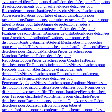
avec raccord fileté
Compteurs d'eau
Pièces détachées pour Compteurs
d'eau
Raccordements pour chauffage
Pièces détachées pour
Raccordements pour chauffage
Accessoires
Pièces détachées pour
Accessoires
Isolations pour tubes et raccords
Isolations pour
raccordements
Etanchements pour tubes et raccords
Enjoliveurs pour
tubes
Fixations pour tubes
Gaines de protection et aides à
l'insertion
Fixations de raccordements
Pièces détachées pour
Fixations de raccordements
Armoires de distribution
Pièces détachées
pour Armoires de distribution
Fixations pour nourrice de
distribution
Joints d'étanchéité
Geberit Mepla
Tubes multicouches
pour eau potable
Tubes multicouches pour chauffage
Raccords
Pièces
détachées pour Raccords
Manchons
Pièces détachées pour
Manchons
Réductions
Pièces détachées pour
Réductions
Coudes
Pièces détachées pour Coudes
Tés
Pièces
détachées pour Tés
Raccords indémontables
Pièces détachées pour
Raccords indémontables
Raccords et raccordements,
démontables
Pièces détachées pour Raccords et raccordements,
démontables
Fermetures
Pièces détachées pour
Fermetures
Appliques
Pièces détachées pour Appliques
Nourrices de
distribution avec raccord fileté
Pièces détachées pour Nourrices de
distribution avec raccord fileté
Tés pour chauffage
Pièces détachées
pour Tés pour chauffage
Raccordements pour chauffage
Pièces
détachées pour Raccordements pour chauffage
Accessoires
Pièces
détachées pour Accessoires
Isolations pour tubes et
raccords
Isolations pour raccordements
Etanchements pour tubes et