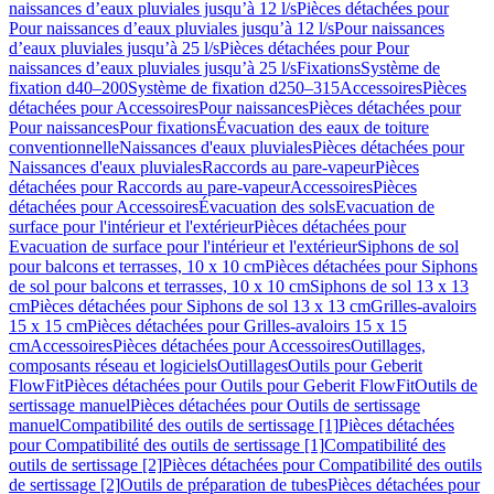
naissances d’eaux pluviales jusqu’à 12 l/s
Pièces détachées pour
Pour naissances d’eaux pluviales jusqu’à 12 l/s
Pour naissances
d’eaux pluviales jusqu’à 25 l/s
Pièces détachées pour Pour
naissances d’eaux pluviales jusqu’à 25 l/s
Fixations
Système de
fixation d40–200
Système de fixation d250–315
Accessoires
Pièces
détachées pour Accessoires
Pour naissances
Pièces détachées pour
Pour naissances
Pour fixations
Évacuation des eaux de toiture
conventionnelle
Naissances d'eaux pluviales
Pièces détachées pour
Naissances d'eaux pluviales
Raccords au pare-vapeur
Pièces
détachées pour Raccords au pare-vapeur
Accessoires
Pièces
détachées pour Accessoires
Évacuation des sols
Evacuation de
surface pour l'intérieur et l'extérieur
Pièces détachées pour
Evacuation de surface pour l'intérieur et l'extérieur
Siphons de sol
pour balcons et terrasses, 10 x 10 cm
Pièces détachées pour Siphons
de sol pour balcons et terrasses, 10 x 10 cm
Siphons de sol 13 x 13
cm
Pièces détachées pour Siphons de sol 13 x 13 cm
Grilles-avaloirs
15 x 15 cm
Pièces détachées pour Grilles-avaloirs 15 x 15
cm
Accessoires
Pièces détachées pour Accessoires
Outillages,
composants réseau et logiciels
Outillages
Outils pour Geberit
FlowFit
Pièces détachées pour Outils pour Geberit FlowFit
Outils de
sertissage manuel
Pièces détachées pour Outils de sertissage
manuel
Compatibilité des outils de sertissage [1]
Pièces détachées
pour Compatibilité des outils de sertissage [1]
Compatibilité des
outils de sertissage [2]
Pièces détachées pour Compatibilité des outils
de sertissage [2]
Outils de préparation de tubes
Pièces détachées pour