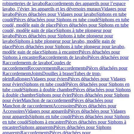
robinetteries de lavabo
Raccordements des appareils pour l’espace
lavabo, l’évier, les appareils et les déversoirs muraux
Vidages pour
lavabo
Pièces détachées pour Vidages pour lavabo
Siphons en tube
coudé
Pièces détachées pour Siphons en tube coudé
Siphons en tube
coudé, modèle gain de place
Pièces détachées pour Siphons en tube
coudé, modèle gain de place
Siphons à tube plongeur pour
lavabo
Pièces détachées pour Siphons à tube plongeur pour
lavabo
Siphons à tube plongeur pour lavabo, modèle gain de
place
Pièces détachées pour Siphons à tube plongeur pour lavabo,
modèle gain de place
Siphons à encastrer
Pièces détachées pour
Siphons à encastrer
Raccordements de lavabo
Pièces détachées pour
Raccordements de lavabo
Coudes de
raccordement
Recouvrements
Raccordements
Pièces détachées pour
Raccordements
Joints
Douilles à braser
Tubes de trop-
plein
Rallonges
Vidages pour éviers
Pièces détachées pour Vidages
pour éviers
Siphons en tube coudé
Pièces détachées pour Siphons en
tube coudé
Siphons à double chambre
Pièces détachées pour Siphons
à double chambre
Siphons pour évier
Pièces détachées pour Siphons
pour évier
Manchon de raccordement
Pièces détachées pour
Manchon de raccordement
Accessoires
Pièces détachées pour
Accessoires
Vidages pour appareils
Pièces détachées pour Vidages
pour appareils
Siphons en tube coudé
Pièces détachées pour Siphons
en tube coudé
Siphons à encastrer
Pièces détachées pour Siphons à
encastrer
Siphons apparents
Pièces détachées pour Siphons
apparents
Raccordements
Pièces détachées pour