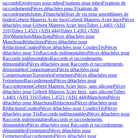
raccords
Enjoliveurs pour tubes
Fixations pour tubes
Fixations de
raccordements
Pièces détachées pour Fixations de
raccordements
Joints d'étanchéité
Jeux de vis pour assemblages de
brides
Geberit Mapress Acier Inox
Geberit Mapress Acier Inox
Pièces
détachées pour Geberit Mapress Acier Inox
Tubes 1.4401 (AISI
316)
Tubes 1.4521 (AISI 444)
Tubes 1.4301 (AISI
304)
Mamelons
Manchons
Pièces détachées pour
Manchons
Réductions
Pièces détachées pour
Réductions
Coudes
Pièces détachées pour Coudes
Tés
Pièces
détachées pour Tés
Raccords indémontables
Pièces détachées pour
Raccords indémontables
Raccords et raccordements,
démontables
Pièces détachées pour Raccords et raccordements,
démontables
Compensateurs
Pièces détachées pour
Compensateurs
Traversées
Fermetures
Pièces détachées pour
Fermetures
Raccordements
Pièces détachées pour
Raccordements
Geberit Mapress Acier Inox, sans silicone
Pièces
détachées pour Geberit Mapress Acier Inox, sans silicone
Tubes
1.4401 (AISI 316)
Tubes 1.4521 (AISI 444)
Manchons
Pièces
détachées pour Manchons
Réductions
Pièces détachées pour
Réductions
Coudes
Pièces détachées pour Coudes
Tés
Pièces
détachées pour Tés
Raccords indémontables
Pièces détachées pour
Raccords indémontables
Raccords et raccordements,
démontables
Pièces détachées pour Raccords et raccordements,
démontables
Fermetures
Pièces détachées pour
Fermetures
Raccordements
Pièces détachées pour