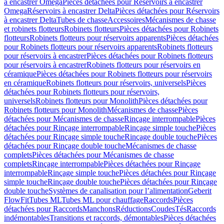
à encastrer Omega
Pièces détachées pour Réservoirs à encastrer
Omega
Réservoirs à encastrer Delta
Pièces détachées pour Réservoirs
à encastrer Delta
Tubes de chasse
Accessoires
Mécanismes de chasse
et robinets flotteurs
Robinets flotteurs
Pièces détachées pour Robinets
flotteurs
Robinets flotteurs pour réservoirs apparents
Pièces détachées
pour Robinets flotteurs pour réservoirs apparents
Robinets flotteurs
pour réservoirs à encastrer
Pièces détachées pour Robinets flotteurs
pour réservoirs à encastrer
Robinets flotteurs pour réservoirs en
céramique
Pièces détachées pour Robinets flotteurs pour réservoirs
en céramique
Robinets flotteurs pour réservoirs, universels
Pièces
détachées pour Robinets flotteurs pour réservoirs,
universels
Robinets flotteurs pour Monolith
Pièces détachées pour
Robinets flotteurs pour Monolith
Mécanismes de chasse
Pièces
détachées pour Mécanismes de chasse
Rinçage interrompable
Pièces
détachées pour Rinçage interrompable
Rinçage simple touche
Pièces
détachées pour Rinçage simple touche
Rinçage double touche
Pièces
détachées pour Rinçage double touche
Mécanismes de chasse
complets
Pièces détachées pour Mécanismes de chasse
complets
Rinçage interrompable
Pièces détachées pour Rinçage
interrompable
Rinçage simple touche
Pièces détachées pour Rinçage
simple touche
Rinçage double touche
Pièces détachées pour Rinçage
double touche
Systèmes de canalisation pour l’alimentation
Geberit
FlowFit
Tubes ML
Tubes ML pour chauffage
Raccords
Pièces
détachées pour Raccords
Manchons
Réductions
Coudes
Tés
Raccords
indémontables
Transitions et raccords, démontables
Pièces détachées