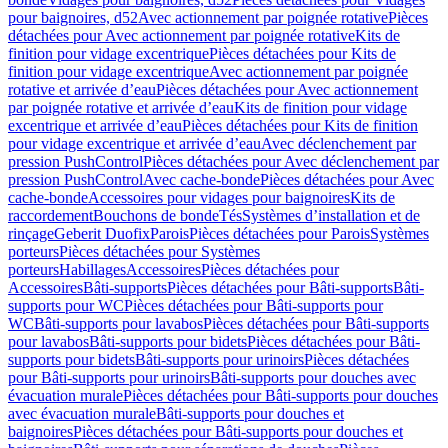
pour baignoires, d52
Avec actionnement par poignée rotative
Pièces
détachées pour Avec actionnement par poignée rotative
Kits de
finition pour vidage excentrique
Pièces détachées pour Kits de
finition pour vidage excentrique
Avec actionnement par poignée
rotative et arrivée d’eau
Pièces détachées pour Avec actionnement
par poignée rotative et arrivée d’eau
Kits de finition pour vidage
excentrique et arrivée d’eau
Pièces détachées pour Kits de finition
pour vidage excentrique et arrivée d’eau
Avec déclenchement par
pression PushControl
Pièces détachées pour Avec déclenchement par
pression PushControl
Avec cache-bonde
Pièces détachées pour Avec
cache-bonde
Accessoires pour vidages pour baignoires
Kits de
raccordement
Bouchons de bonde
Tés
Systèmes d’installation et de
rinçage
Geberit Duofix
Parois
Pièces détachées pour Parois
Systèmes
porteurs
Pièces détachées pour Systèmes
porteurs
Habillages
Accessoires
Pièces détachées pour
Accessoires
Bâti-supports
Pièces détachées pour Bâti-supports
Bâti-
supports pour WC
Pièces détachées pour Bâti-supports pour
WC
Bâti-supports pour lavabos
Pièces détachées pour Bâti-supports
pour lavabos
Bâti-supports pour bidets
Pièces détachées pour Bâti-
supports pour bidets
Bâti-supports pour urinoirs
Pièces détachées
pour Bâti-supports pour urinoirs
Bâti-supports pour douches avec
évacuation murale
Pièces détachées pour Bâti-supports pour douches
avec évacuation murale
Bâti-supports pour douches et
baignoires
Pièces détachées pour Bâti-supports pour douches et