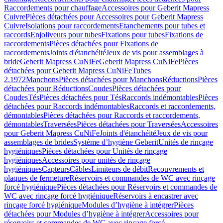
Raccordements pour chauffage
Accessoires pour Geberit Mapress
Cuivre
Pièces détachées pour Accessoires pour Geberit Mapress
Cuivre
Isolations pour raccordements
Etanchements pour tubes et
raccords
Enjoliveurs pour tubes
Fixations pour tubes
Fixations de
raccordements
Pièces détachées pour Fixations de
raccordements
Joints d'étanchéité
Jeux de vis pour assemblages à
bride
Geberit Mapress CuNiFe
Geberit Mapress CuNiFe
Pièces
détachées pour Geberit Mapress CuNiFe
Tubes
2.1972
Manchons
Pièces détachées pour Manchons
Réductions
Pièces
détachées pour Réductions
Coudes
Pièces détachées pour
Coudes
Tés
Pièces détachées pour Tés
Raccords indémontables
Pièces
détachées pour Raccords indémontables
Raccords et raccordements,
démontables
Pièces détachées pour Raccords et raccordements,
démontables
Traversées
Pièces détachées pour Traversées
Accessoires
pour Geberit Mapress CuNiFe
Joints d'étanchéité
Jeux de vis pour
assemblages de brides
Système d’hygiène Geberit
Unités de rinçage
hygiéniques
Pièces détachées pour Unités de rinçage
hygiéniques
Accessoires pour unités de rinçage
hygiéniques
Capteurs
Câbles
Limiteurs de débit
Recouvrements et
plaques de fermeture
Réservoirs et commandes de WC avec rinçage
forcé hygiénique
Pièces détachées pour Réservoirs et commandes de
WC avec rinçage forcé hygiénique
Réservoirs à encastrer avec
rinçage forcé hygiénique
Modules d’hygiène à intégrer
Pièces
détachées pour Modules d’hygiène à intégrer
Accessoires pour
réservoirs et commandes de WC avec rinçage forcé