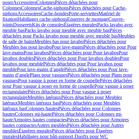
poser
Accessoires
Colonnes
Pièces détachées pour
Colonnes
Colonnes
Cache-siphons
Pièces détachées pour Cache-
siphons
Accessoires
Cache-bondes
Porte-serviettes
Matériel de
fixation
Habillages cache-siphons
Equerres de montage
Couvre-
joints
Dosserets
Kits de consoles
Étagères murales
Packs lavabo avec
meuble bas
Packs lavabo pour meuble avec meuble bas
Pièces
détachées pour Packs lavabo pour meuble avec meuble bas
Meubles
de salle de bains
Meubles bas pour lavabo
Pièces détachées pour
Meubles bas pour lavabo
Pour lave-mains
Pièces détachées pour Pour
lave-mains
Pour lavabos
Pièces détachées pour Pour lavabos
Pour
lavabos doubles
Pièces détachées pour Pour lavabos doubles
Pour
lavabos pour meuble
Pièces détachées pour Pour lavabos pour
meuble
Pour lave-mains d’angle
Pièces détachées pour Pour lave-
mains d’angle
Plans pour vasques
Pièces détachées pour Plans pour
vasques
Pour vasque à poser en forme de coupelle
Pièces détachées
pour Pour vasque à poser en forme de coupelle
Pour vasque à poser
rectangulaire
Pièces détachées pour Pour vasque à poser
rectangulaire
Meubles latéraux
Pièces détachées pour Meubles
latéraux
Meubles latéraux bas
Pièces détachées pour Meubles
latéraux bas
Colonnes hautes
Pièces détachées pour Colonnes
hautes
Colonnes mi-haute
Pièces détachées pour Colonnes mi-
haute
Armoires hautes compactes
Pièces détachées pour Armoires
hautes compactes
Autres meubles
Pièces détachées pour Autres
meubles
Étagères murales
Pièces détachées pour Étagères
murales
Habillages pour bâti-support Duofix pour WC