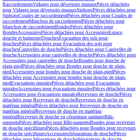
Raccordements
Vidages pour déversoirs muraux
Pièces détachées
pour Vidages pour déversoirs muraux
Siphons
Pièces détachées pour
Siphons
Coudes de raccordement
Pièces détachées pour Coudes de
raccordement
Manchon de raccordement
Pièces détachées pour
Manchon de raccordement
Bondes
Pièces détachées pour
Bondes
Accessoires
Pièces détachées pour Accessoires
Espace
douche et baignoire
Douches
Évacuation des sols pour
douches
Pièces détachées pour Évacuation des sols pour
douches
Canivelles de douche
Pièces détachées pour Canivelles de
douche
Accessoires pour canivelles de douche
Pièces détachées pour
Accessoires pour canivelles de douche
Bondes pour douche de
plain-pied
Pièces détachées pour Bondes pour douche de plain-
pied
Accessoires pour bondes pour douche de plain-pied
Pièces
détachées pour Accessoires pour bondes pour douche de plain-
pied
Evacuations murales
Pièces détachées pour Evacuations
murales
Accessoires pour évacuations murales
Pièces détachées pour
Accessoires pour évacuations murales
Receveurs de douche
Pièces
détachées pour Receveurs de douche
Receveurs de douche en
matériau minéral
Pièces détachées pour Receveurs de douche en
matériau minéral
Receveurs de douche en matériau
minéral
Receveurs de douche en céramique sanitaire
Bâti-
supports
Pièces détachées pour Bâti-supports
Bondes pour receveurs
de douche spécifiques
Pièces détachées pour Bondes pour receveurs
de douche spécifiques
Accessoires
Séparations de douche
Pièces
détachées pour Séparations de douche
Séparations de douche