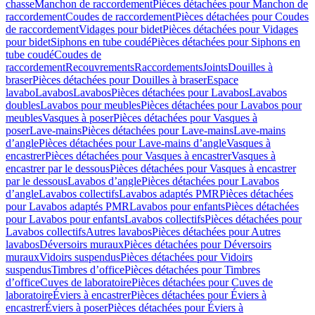
chasse
Manchon de raccordement
Pièces détachées pour Manchon de
raccordement
Coudes de raccordement
Pièces détachées pour Coudes
de raccordement
Vidages pour bidet
Pièces détachées pour Vidages
pour bidet
Siphons en tube coudé
Pièces détachées pour Siphons en
tube coudé
Coudes de
raccordement
Recouvrements
Raccordements
Joints
Douilles à
braser
Pièces détachées pour Douilles à braser
Espace
lavabo
Lavabos
Lavabos
Pièces détachées pour Lavabos
Lavabos
doubles
Lavabos pour meubles
Pièces détachées pour Lavabos pour
meubles
Vasques à poser
Pièces détachées pour Vasques à
poser
Lave-mains
Pièces détachées pour Lave-mains
Lave-mains
d’angle
Pièces détachées pour Lave-mains d’angle
Vasques à
encastrer
Pièces détachées pour Vasques à encastrer
Vasques à
encastrer par le dessous
Pièces détachées pour Vasques à encastrer
par le dessous
Lavabos d’angle
Pièces détachées pour Lavabos
d’angle
Lavabos collectifs
Lavabos adaptés PMR
Pièces détachées
pour Lavabos adaptés PMR
Lavabos pour enfants
Pièces détachées
pour Lavabos pour enfants
Lavabos collectifs
Pièces détachées pour
Lavabos collectifs
Autres lavabos
Pièces détachées pour Autres
lavabos
Déversoirs muraux
Pièces détachées pour Déversoirs
muraux
Vidoirs suspendus
Pièces détachées pour Vidoirs
suspendus
Timbres dʼoffice
Pièces détachées pour Timbres
dʼoffice
Cuves de laboratoire
Pièces détachées pour Cuves de
laboratoire
Éviers à encastrer
Pièces détachées pour Éviers à
encastrer
Éviers à poser
Pièces détachées pour Éviers à