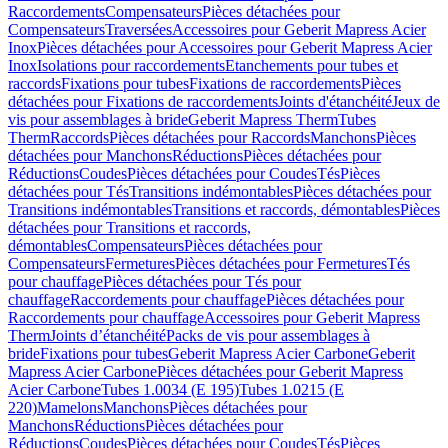
Raccordements
Compensateurs
Pièces détachées pour
Compensateurs
Traversées
Accessoires pour Geberit Mapress Acier
Inox
Pièces détachées pour Accessoires pour Geberit Mapress Acier
Inox
Isolations pour raccordements
Etanchements pour tubes et
raccords
Fixations pour tubes
Fixations de raccordements
Pièces
détachées pour Fixations de raccordements
Joints d'étanchéité
Jeux de
vis pour assemblages à bride
Geberit Mapress Therm
Tubes
Therm
Raccords
Pièces détachées pour Raccords
Manchons
Pièces
détachées pour Manchons
Réductions
Pièces détachées pour
Réductions
Coudes
Pièces détachées pour Coudes
Tés
Pièces
détachées pour Tés
Transitions indémontables
Pièces détachées pour
Transitions indémontables
Transitions et raccords, démontables
Pièces
détachées pour Transitions et raccords,
démontables
Compensateurs
Pièces détachées pour
Compensateurs
Fermetures
Pièces détachées pour Fermetures
Tés
pour chauffage
Pièces détachées pour Tés pour
chauffage
Raccordements pour chauffage
Pièces détachées pour
Raccordements pour chauffage
Accessoires pour Geberit Mapress
Therm
Joints d’étanchéité
Packs de vis pour assemblages à
bride
Fixations pour tubes
Geberit Mapress Acier Carbone
Geberit
Mapress Acier Carbone
Pièces détachées pour Geberit Mapress
Acier Carbone
Tubes 1.0034 (E 195)
Tubes 1.0215 (E
220)
Mamelons
Manchons
Pièces détachées pour
Manchons
Réductions
Pièces détachées pour
Réductions
Coudes
Pièces détachées pour Coudes
Tés
Pièces