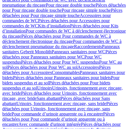
pneumatique du rinçage
Pour rinçage double touche
Pièces détachées
pour Pour rinçage double touche
Pour rinçage simple touche
Pièces
détachées pour Pour rinçage simple touche
Accessoires pour
commandes de WC
Pièces détachées pour Accessoires pour
commandes de WC
Kits d’installation
Pièces détachées pour Kits
d’installation
Pour commandes de WC à déclenchement électronique
du rinçage
Pièces détachées pour Pour commandes de WC à
déclenchement électronique du rinçage
Pour commandes de WC à
déclenchement pneumatique du rinçage
Raccordements
Panneaux
sanitaires Geberit Monolith
Panneaux sanitaires pour WC
Pièces
détachées pour Panneaux sanitaires pour WC
Pour WC
suspendus
Pièces détachées pour Pour WC suspendus
Pour WC au
sol
Pièces détachées pour Pour WC au sol
Accessoires
Pièces
détachées pour Accessoires
Consommables
Panneaux sanitaires pour
bidets
Pièces détachées pour Panneaux sanitaires pour bidets
Pour
bidets suspendus et au sol
Pièces détachées pour Pour bidets
suspendus et au sol
Urinoirs
Urinoirs, fonctionnement avec rinçage,
avec bride
Pièces détachées pour Urinoirs, fonctionnement avec
rinçage, avec bride
Sans abattant
Pièces détachées pour Sans
abattant
Urinoirs, fonctionnement avec rinçage, sans bride
Pièces
détachées pour Urinoirs, fonctionnement avec rinçage, sans
bride
Pour commande d’urinoir apparente ou à encastrer
Pièces
détachées pour Pour commande d’urinoir apparente ou à
encastrer
Avec commande d'urinoir intégrée
Pièces détachées pour