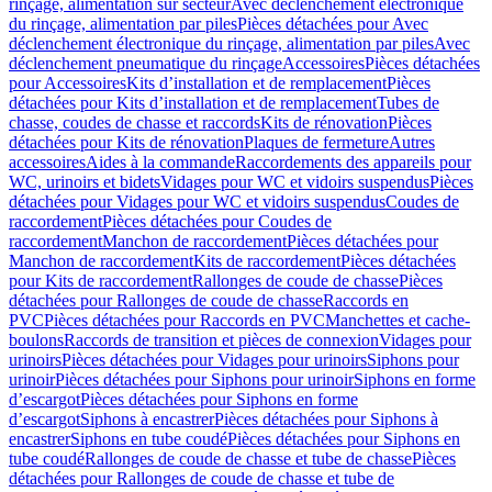
rinçage, alimentation sur secteur
Avec déclenchement électronique
du rinçage, alimentation par piles
Pièces détachées pour Avec
déclenchement électronique du rinçage, alimentation par piles
Avec
déclenchement pneumatique du rinçage
Accessoires
Pièces détachées
pour Accessoires
Kits d’installation et de remplacement
Pièces
détachées pour Kits d’installation et de remplacement
Tubes de
chasse, coudes de chasse et raccords
Kits de rénovation
Pièces
détachées pour Kits de rénovation
Plaques de fermeture
Autres
accessoires
Aides à la commande
Raccordements des appareils pour
WC, urinoirs et bidets
Vidages pour WC et vidoirs suspendus
Pièces
détachées pour Vidages pour WC et vidoirs suspendus
Coudes de
raccordement
Pièces détachées pour Coudes de
raccordement
Manchon de raccordement
Pièces détachées pour
Manchon de raccordement
Kits de raccordement
Pièces détachées
pour Kits de raccordement
Rallonges de coude de chasse
Pièces
détachées pour Rallonges de coude de chasse
Raccords en
PVC
Pièces détachées pour Raccords en PVC
Manchettes et cache-
boulons
Raccords de transition et pièces de connexion
Vidages pour
urinoirs
Pièces détachées pour Vidages pour urinoirs
Siphons pour
urinoir
Pièces détachées pour Siphons pour urinoir
Siphons en forme
d’escargot
Pièces détachées pour Siphons en forme
d’escargot
Siphons à encastrer
Pièces détachées pour Siphons à
encastrer
Siphons en tube coudé
Pièces détachées pour Siphons en
tube coudé
Rallonges de coude de chasse et tube de chasse
Pièces
détachées pour Rallonges de coude de chasse et tube de