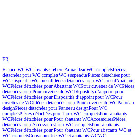
FR
Espace WC
WC lavants Geberit AquaClean
WC complets
Pièces
détachées pour WC complets
WC suspendus
Pièces détachées pour
WC suspendus
WC au sol
Pièces détachées pour WC au sol
Abattants
WC
Pièces détachées pour Abattants WC
Pour cuvettes de WC
Pièces
détachées pour Pour cuvettes de WC
Dispositifs d’appoint pour
WC
Pièces détachées pour Dispositifs d’appoint pour WC
Pour
cuvettes de WC
Pièces détachées pour Pour cuvettes de WC
Panneau
design
Pièces détachées pour Panneau design
Pour WC
complets
Pièces détachées pour Pour WC complets
Pour abattants
WC
Pièces détachées pour Pour abattants WC
Accessoires
Pièces
détachées pour Accessoires
Pour WC complets
Pour abattants
WC
Pièces détachées pour Pour abattants WC
Pour abattants WC et
WC complets
Consommables
WC et abattants WC
WC