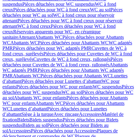
suspendus
Pièces détachées pour WC suspendus
WC à fond
creux
Pièces détachées pour WC à fond creux
WC au sol
Pièces
détachées pour WC au sol
WC à fond creux pour réservoir
attenant
Pièces détachées pour WC à fond creux pour réservoir
attenant
WC à fond creux
Pièces détachées pour WC à fond
creux
Réservoirs apparents pour WC, en céramique
sanitaire
Attenant
Abattants WC
Pièces détachées pour Abattants
WC
Abattants WC
Pièces détachées pour Abattants WC
WC adaptés
PMR
Pièces détachées pour WC adaptés PMR
Cuvettes de WC à
fond creux, surélevés
Pièces détachées pour Cuvettes de WC à fond
creux, surélevés
Cuvettes de WC à fond creux, rallongés
Pièces
détachées pour Cuvettes de WC à fond creux, rallongés
Abattants
WC adaptés PMR
Pièces détachées pour Abattants WC adaptés
PMR
Abattants WC
Pièces détachées pour Abattants WC
Lunettes
d’abattant
Pièces détachées pour Lunettes d’abattant
WC pour
enfants
Pièces détachées pour WC pour enfants
WC suspendus
Pièces
détachées pour WC suspendus
WC au sol
Pièces détachées pour WC
au sol
Abattants WC pour enfants
Pièces détachées pour Abattants
WC pour enfants
Abattants WC
Pièces détachées pour Abattants
WC
Lunettes d’abattant
Pièces détachées pour Lunettes
d’abattant
Siège à la turque
Avec rinçage
Accessoires
Matériel de
fixation
Bidets
Bidets suspendus
Pièces détachées pour Bidets
suspendus
Bidets au sol
Pièces détachées pour Bidets au
sol
Accessoires
Pièces détachées pour Accessoires
Plaques de
déclenchement et commandes de WC
Plaques de