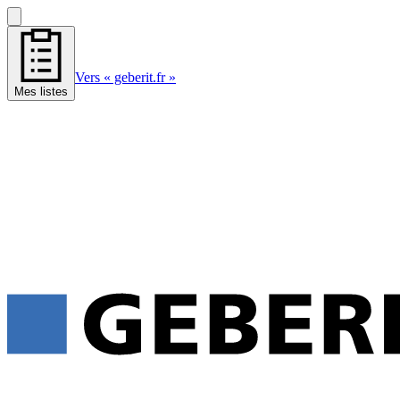
Vers « geberit.fr »
Mes listes