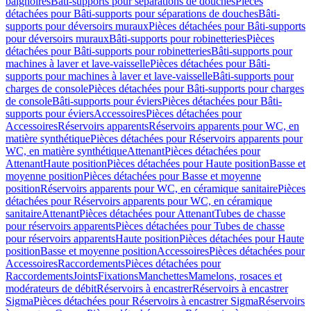
baignoires
Bâti-supports pour séparations de douches
Pièces
détachées pour Bâti-supports pour séparations de douches
Bâti-
supports pour déversoirs muraux
Pièces détachées pour Bâti-supports
pour déversoirs muraux
Bâti-supports pour robinetteries
Pièces
détachées pour Bâti-supports pour robinetteries
Bâti-supports pour
machines à laver et lave-vaisselle
Pièces détachées pour Bâti-
supports pour machines à laver et lave-vaisselle
Bâti-supports pour
charges de console
Pièces détachées pour Bâti-supports pour charges
de console
Bâti-supports pour éviers
Pièces détachées pour Bâti-
supports pour éviers
Accessoires
Pièces détachées pour
Accessoires
Réservoirs apparents
Réservoirs apparents pour WC, en
matière synthétique
Pièces détachées pour Réservoirs apparents pour
WC, en matière synthétique
Attenant
Pièces détachées pour
Attenant
Haute position
Pièces détachées pour Haute position
Basse et
moyenne position
Pièces détachées pour Basse et moyenne
position
Réservoirs apparents pour WC, en céramique sanitaire
Pièces
détachées pour Réservoirs apparents pour WC, en céramique
sanitaire
Attenant
Pièces détachées pour Attenant
Tubes de chasse
pour réservoirs apparents
Pièces détachées pour Tubes de chasse
pour réservoirs apparents
Haute position
Pièces détachées pour Haute
position
Basse et moyenne position
Accessoires
Pièces détachées pour
Accessoires
Raccordements
Pièces détachées pour
Raccordements
Joints
Fixations
Manchettes
Mamelons, rosaces et
modérateurs de débit
Réservoirs à encastrer
Réservoirs à encastrer
Sigma
Pièces détachées pour Réservoirs à encastrer Sigma
Réservoirs