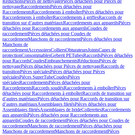
Réductions
Pièces de nettoyage
Pièces détachées pour Pièces de
nettoyage
Raccordements
Pièces détachées pour
Raccordements
Raccordements à emboîter
Pièces détachées pour
Raccordements à emboîter
Raccordements à griffes
Raccords de
transition sur d’autres matériaux
Raccordements aux appareils
Pièces
détachées pour Raccordements aux appareils
Coudes de
raccordement
Pièces détachées pour Coudes de
raccordement
Manchons de raccordement
Pièces détachées pour
Manchons de
raccordement
Accessoires
Colliers
Obturateurs
Joints
Capes de
protection
Consommables
Geberit PE
Tubes
Raccords
Pièces détachées
pour Raccords
Coudes
Embranchements
Réductions
Pièces de
nettoyage
Pièces détachées pour Pièces de nettoyage
Raccords de
transition
Pièces spéciales
Pièces détachées pour Pièces
spéciales
Pièces SuperTube
Coudes
Pièces
spéciales
Raccordements
Pièces détachées pour
Raccordements
Raccords soudés
Raccordements à emboîter
Pièces
détachées pour Raccordements à emboîter
Raccords de transition sur
d’autres matériaux
Pièces détachées pour Raccords de transition sur
d’autres matériaux
Assemblages filetés
Pièces détachées pour
Assemblages filetés
Assemblages de bride
Collerettes
Raccordements
aux appareils
Pièces détachées pour Raccordements aux
appareils
Coudes de raccordement
Pièces détachées pour Coudes de
raccordement
Manchons de raccordement
Pièces détachées pour
Manchons de raccordement
Manchons de raccordement
Pièces