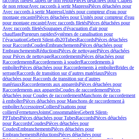
raccords filetés
Clapets de non retour
Pièces détachées pour Clapets
de non retour
Avec raccords à sertir Mapress
Pièces détachées pour
Avec raccords à sertir Mapress
Unités pour compteur d'eau pour
montage encastré
Pièces détachées pour Unités pour compteur d'eau
pour montage encastré
Avec raccords filetés
Pièces détachées pour
Avec raccords filetés
Soupapes d'évacuation d'air pour
chauffage
Purgeurs rapides
Systèmes de canalisation pour
l’évacuation
Geberit Silent-db20
Tubes
Raccords
Pièces détachées
pour Raccords
Coudes
Embranchements
Pièces détachées pour
Embranchements
Réductions
Pièces de nettoyage
Pièces détachées
pour Pièces de nettoyage
Raccordements
Pièces détachées pour
Raccordements
Raccordements à souder
Raccordements à
emboîter
Pièces détachées pour Raccordements à emboîter
Brides de
serrage
Raccords de transition sur d’autres matériaux
Pièces
détachées pour Raccords de transition sur d’autres
matériaux
Raccordements aux appareils
Pièces détachées pour
Raccordements aux appareils
Coudes de raccordement
Pièces
détachées pour Coudes de raccordement
Manchons de raccordement
à emboîter
Pièces détachées pour Manchons de raccordement à
emboîter
Accessoires
Colliers
Fixations pour
colliers
Fermetures
Joints
Consommables
Geberit Silent-
PP
Tubes
Pièces détachées pour Tubes
Raccords
Pièces détachées
pour Raccords
Coudes
Pièces détachées pour
Coudes
Embranchements
Pièces détachées pour
Embranchements
Réductions
Pièces détachées pour