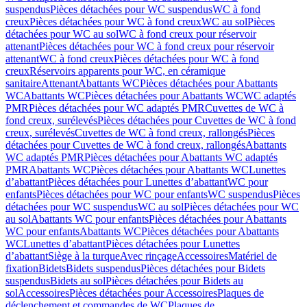
suspendus
Pièces détachées pour WC suspendus
WC à fond
creux
Pièces détachées pour WC à fond creux
WC au sol
Pièces
détachées pour WC au sol
WC à fond creux pour réservoir
attenant
Pièces détachées pour WC à fond creux pour réservoir
attenant
WC à fond creux
Pièces détachées pour WC à fond
creux
Réservoirs apparents pour WC, en céramique
sanitaire
Attenant
Abattants WC
Pièces détachées pour Abattants
WC
Abattants WC
Pièces détachées pour Abattants WC
WC adaptés
PMR
Pièces détachées pour WC adaptés PMR
Cuvettes de WC à
fond creux, surélevés
Pièces détachées pour Cuvettes de WC à fond
creux, surélevés
Cuvettes de WC à fond creux, rallongés
Pièces
détachées pour Cuvettes de WC à fond creux, rallongés
Abattants
WC adaptés PMR
Pièces détachées pour Abattants WC adaptés
PMR
Abattants WC
Pièces détachées pour Abattants WC
Lunettes
d’abattant
Pièces détachées pour Lunettes d’abattant
WC pour
enfants
Pièces détachées pour WC pour enfants
WC suspendus
Pièces
détachées pour WC suspendus
WC au sol
Pièces détachées pour WC
au sol
Abattants WC pour enfants
Pièces détachées pour Abattants
WC pour enfants
Abattants WC
Pièces détachées pour Abattants
WC
Lunettes d’abattant
Pièces détachées pour Lunettes
d’abattant
Siège à la turque
Avec rinçage
Accessoires
Matériel de
fixation
Bidets
Bidets suspendus
Pièces détachées pour Bidets
suspendus
Bidets au sol
Pièces détachées pour Bidets au
sol
Accessoires
Pièces détachées pour Accessoires
Plaques de
déclenchement et commandes de WC
Plaques de