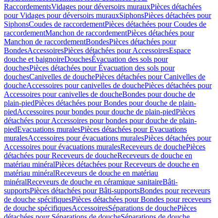
Raccordements
Vidages pour déversoirs muraux
Pièces détachées
pour Vidages pour déversoirs muraux
Siphons
Pièces détachées pour
Siphons
Coudes de raccordement
Pièces détachées pour Coudes de
raccordement
Manchon de raccordement
Pièces détachées pour
Manchon de raccordement
Bondes
Pièces détachées pour
Bondes
Accessoires
Pièces détachées pour Accessoires
Espace
douche et baignoire
Douches
Évacuation des sols pour
douches
Pièces détachées pour Évacuation des sols pour
douches
Canivelles de douche
Pièces détachées pour Canivelles de
douche
Accessoires pour canivelles de douche
Pièces détachées pour
Accessoires pour canivelles de douche
Bondes pour douche de
plain-pied
Pièces détachées pour Bondes pour douche de plain-
pied
Accessoires pour bondes pour douche de plain-pied
Pièces
détachées pour Accessoires pour bondes pour douche de plain-
pied
Evacuations murales
Pièces détachées pour Evacuations
murales
Accessoires pour évacuations murales
Pièces détachées pour
Accessoires pour évacuations murales
Receveurs de douche
Pièces
détachées pour Receveurs de douche
Receveurs de douche en
matériau minéral
Pièces détachées pour Receveurs de douche en
matériau minéral
Receveurs de douche en matériau
minéral
Receveurs de douche en céramique sanitaire
Bâti-
supports
Pièces détachées pour Bâti-supports
Bondes pour receveurs
de douche spécifiques
Pièces détachées pour Bondes pour receveurs
de douche spécifiques
Accessoires
Séparations de douche
Pièces
détachées pour Séparations de douche
Séparations de douche