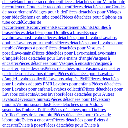
chasse
Manchon de raccordement
Pièces détachées pour Manchon de
raccordement
Coudes de raccordement
Pièces détachées pour Coudes
de raccordement
Vidages pour bidet
Pièces détachées pour Vidages
pour bidet
Siphons en tube coudé
Pièces détachées pour Siphons en
tube coudé
Coudes de
raccordement
Recouvrements
Raccordements
Joints
Douilles à
braser
Pièces détachées pour Douilles à braser
Espace
lavabo
Lavabos
Lavabos
Pièces détachées pour Lavabos
Lavabos
doubles
Lavabos pour meubles
Pièces détachées pour Lavabos pour
meubles
Vasques à poser
Pièces détachées pour Vasques à
poser
Lave-mains
Pièces détachées pour Lave-mains
Lave-mains
d’angle
Pièces détachées pour Lave-mains d’angle
Vasques à
encastrer
Pièces détachées pour Vasques à encastrer
Vasques à
encastrer par le dessous
Pièces détachées pour Vasques à encastrer
par le dessous
Lavabos d’angle
Pièces détachées pour Lavabos
d’angle
Lavabos collectifs
Lavabos adaptés PMR
Pièces détachées
pour Lavabos adaptés PMR
Lavabos pour enfants
Pièces détachées
pour Lavabos pour enfants
Lavabos collectifs
Pièces détachées pour
Lavabos collectifs
Autres lavabos
Pièces détachées pour Autres
lavabos
Déversoirs muraux
Pièces détachées pour Déversoirs
muraux
Vidoirs suspendus
Pièces détachées pour Vidoirs
suspendus
Timbres dʼoffice
Pièces détachées pour Timbres
dʼoffice
Cuves de laboratoire
Pièces détachées pour Cuves de
laboratoire
Éviers à encastrer
Pièces détachées pour Éviers à
encastrer
Éviers à poser
Pièces détachées pour Éviers à