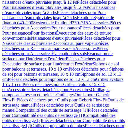
naissances d’eaux pluviales jusqu’à 12 l/s
Pièces détachées pour
Pour naissances d’eaux pluviales jusqu’à 12 l/s
Pour naissances
d’eaux pluviales jusqu’à 25 l/s
Pièces détachées pour Pour
naissances d’eaux pluviales jusqu’à 25 l/s
Fixations
Système de
fixation d40–200
Système de fixation d250–315
Accessoires
Pièces
détachées pour Accessoires
Pour naissances
Pièces détachées pour
Pour naissances
Pour fixations
Évacuation des eaux de toiture
conventionnelle
Naissances d'eaux pluviales
Pièces détachées pour
Naissances d'eaux pluviales
Raccords au pare-vapeur
Pièces
détachées pour Raccords au pare-vapeur
Accessoires
Pièces
détachées pour Accessoires
Évacuation des sols
Evacuation de
surface pour l'intérieur et l'extérieur
Pièces détachées pour
Evacuation de surface pour l'intérieur et l'extérieur
Siphons de sol
pour balcons et terrasses, 10 x 10 cm
Pièces détachées pour Siphons
de sol pour balcons et terrasses, 10 x 10 cm
Siphons de sol 13 x 13
cm
Pièces détachées pour Siphons de sol 13 x 13 cm
Grilles-avaloirs
15 x 15 cm
Pièces détachées pour Grilles-avaloirs 15 x 15
cm
Accessoires
Pièces détachées pour Accessoires
Outillages,
composants réseau et logiciels
Outillages
Outils pour Geberit
FlowFit
Pièces détachées pour Outils pour Geberit FlowFit
Outils de
sertissage manuel
Pièces détachées pour Outils de sertissage
manuel
Compatibilité des outils de sertissage [1]
Pièces détachées
pour Compatibilité des outils de sertissage [1]
Compatibilité des
outils de sertissage [2]
Pièces détachées pour Compatibilité des outils
de sertissage [2]
Outils de préparation de tubes
Pièces détachées pour