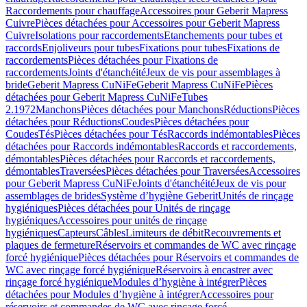
Raccordements pour chauffage
Accessoires pour Geberit Mapress
Cuivre
Pièces détachées pour Accessoires pour Geberit Mapress
Cuivre
Isolations pour raccordements
Etanchements pour tubes et
raccords
Enjoliveurs pour tubes
Fixations pour tubes
Fixations de
raccordements
Pièces détachées pour Fixations de
raccordements
Joints d'étanchéité
Jeux de vis pour assemblages à
bride
Geberit Mapress CuNiFe
Geberit Mapress CuNiFe
Pièces
détachées pour Geberit Mapress CuNiFe
Tubes
2.1972
Manchons
Pièces détachées pour Manchons
Réductions
Pièces
détachées pour Réductions
Coudes
Pièces détachées pour
Coudes
Tés
Pièces détachées pour Tés
Raccords indémontables
Pièces
détachées pour Raccords indémontables
Raccords et raccordements,
démontables
Pièces détachées pour Raccords et raccordements,
démontables
Traversées
Pièces détachées pour Traversées
Accessoires
pour Geberit Mapress CuNiFe
Joints d'étanchéité
Jeux de vis pour
assemblages de brides
Système d’hygiène Geberit
Unités de rinçage
hygiéniques
Pièces détachées pour Unités de rinçage
hygiéniques
Accessoires pour unités de rinçage
hygiéniques
Capteurs
Câbles
Limiteurs de débit
Recouvrements et
plaques de fermeture
Réservoirs et commandes de WC avec rinçage
forcé hygiénique
Pièces détachées pour Réservoirs et commandes de
WC avec rinçage forcé hygiénique
Réservoirs à encastrer avec
rinçage forcé hygiénique
Modules d’hygiène à intégrer
Pièces
détachées pour Modules d’hygiène à intégrer
Accessoires pour
réservoirs et commandes de WC avec rinçage forcé