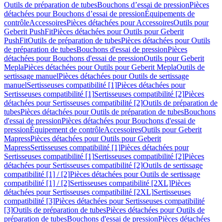
Outils de préparation de tubes
Bouchons d’essai de pression
Pièces
détachées pour Bouchons d’essai de pression
Équipements de
contrôle
Accessoires
Pièces détachées pour Accessoires
Outils pour
Geberit PushFit
Pièces détachées pour Outils pour Geberit
PushFit
Outils de préparation de tubes
Pièces détachées pour Outils
de préparation de tubes
Bouchons d'essai de pression
Pièces
détachées pour Bouchons d'essai de pression
Outils pour Geberit
Mepla
Pièces détachées pour Outils pour Geberit Mepla
Outils de
sertissage manuel
Pièces détachées pour Outils de sertissage
manuel
Sertisseuses compatibilité [1]
Pièces détachées pour
Sertisseuses compatibilité [1]
Sertisseuses compatibilité [2]
Pièces
détachées pour Sertisseuses compatibilité [2]
Outils de préparation de
tubes
Pièces détachées pour Outils de préparation de tubes
Bouchons
d'essai de pression
Pièces détachées pour Bouchons d'essai de
pression
Équipement de contrôle
Accessoires
Outils pour Geberit
Mapress
Pièces détachées pour Outils pour Geberit
Mapress
Sertisseuses compatibilité [1]
Pièces détachées pour
Sertisseuses compatibilité [1]
Sertisseuses compatibilité [2]
Pièces
détachées pour Sertisseuses compatibilité [2]
Outils de sertissage
compatibilité [1] / [2]
Pièces détachées pour Outils de sertissage
compatibilité [1] / [2]
Sertisseuses compatibilité [2XL]
Pièces
détachées pour Sertisseuses compatibilité [2XL]
Sertisseuses
compatibilité [3]
Pièces détachées pour Sertisseuses compatibilité
[3]
Outils de préparation de tubes
Pièces détachées pour Outils de
préparation de tubes
Bouchons d'essai de pression
Pièces détachées