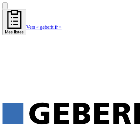
Vers « geberit.fr »
Mes listes