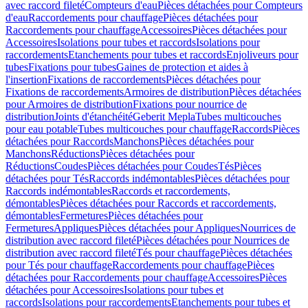
avec raccord fileté
Compteurs d'eau
Pièces détachées pour Compteurs
d'eau
Raccordements pour chauffage
Pièces détachées pour
Raccordements pour chauffage
Accessoires
Pièces détachées pour
Accessoires
Isolations pour tubes et raccords
Isolations pour
raccordements
Etanchements pour tubes et raccords
Enjoliveurs pour
tubes
Fixations pour tubes
Gaines de protection et aides à
l'insertion
Fixations de raccordements
Pièces détachées pour
Fixations de raccordements
Armoires de distribution
Pièces détachées
pour Armoires de distribution
Fixations pour nourrice de
distribution
Joints d'étanchéité
Geberit Mepla
Tubes multicouches
pour eau potable
Tubes multicouches pour chauffage
Raccords
Pièces
détachées pour Raccords
Manchons
Pièces détachées pour
Manchons
Réductions
Pièces détachées pour
Réductions
Coudes
Pièces détachées pour Coudes
Tés
Pièces
détachées pour Tés
Raccords indémontables
Pièces détachées pour
Raccords indémontables
Raccords et raccordements,
démontables
Pièces détachées pour Raccords et raccordements,
démontables
Fermetures
Pièces détachées pour
Fermetures
Appliques
Pièces détachées pour Appliques
Nourrices de
distribution avec raccord fileté
Pièces détachées pour Nourrices de
distribution avec raccord fileté
Tés pour chauffage
Pièces détachées
pour Tés pour chauffage
Raccordements pour chauffage
Pièces
détachées pour Raccordements pour chauffage
Accessoires
Pièces
détachées pour Accessoires
Isolations pour tubes et
raccords
Isolations pour raccordements
Etanchements pour tubes et