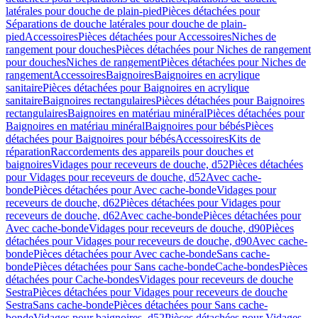
latérales pour douche de plain-pied
Pièces détachées pour
Séparations de douche latérales pour douche de plain-
pied
Accessoires
Pièces détachées pour Accessoires
Niches de
rangement pour douches
Pièces détachées pour Niches de rangement
pour douches
Niches de rangement
Pièces détachées pour Niches de
rangement
Accessoires
Baignoires
Baignoires en acrylique
sanitaire
Pièces détachées pour Baignoires en acrylique
sanitaire
Baignoires rectangulaires
Pièces détachées pour Baignoires
rectangulaires
Baignoires en matériau minéral
Pièces détachées pour
Baignoires en matériau minéral
Baignoires pour bébés
Pièces
détachées pour Baignoires pour bébés
Accessoires
Kits de
réparation
Raccordements des appareils pour douches et
baignoires
Vidages pour receveurs de douche, d52
Pièces détachées
pour Vidages pour receveurs de douche, d52
Avec cache-
bonde
Pièces détachées pour Avec cache-bonde
Vidages pour
receveurs de douche, d62
Pièces détachées pour Vidages pour
receveurs de douche, d62
Avec cache-bonde
Pièces détachées pour
Avec cache-bonde
Vidages pour receveurs de douche, d90
Pièces
détachées pour Vidages pour receveurs de douche, d90
Avec cache-
bonde
Pièces détachées pour Avec cache-bonde
Sans cache-
bonde
Pièces détachées pour Sans cache-bonde
Cache-bondes
Pièces
détachées pour Cache-bondes
Vidages pour receveurs de douche
Sestra
Pièces détachées pour Vidages pour receveurs de douche
Sestra
Sans cache-bonde
Pièces détachées pour Sans cache-
bonde
Vidages pour baignoires, d52
Pièces détachées pour Vidages