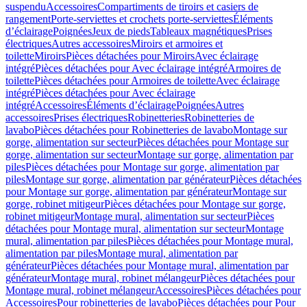
suspendu
Accessoires
Compartiments de tiroirs et casiers de
rangement
Porte-serviettes et crochets porte-serviettes
Éléments
d’éclairage
Poignées
Jeux de pieds
Tableaux magnétiques
Prises
électriques
Autres accessoires
Miroirs et armoires et
toilette
Miroirs
Pièces détachées pour Miroirs
Avec éclairage
intégré
Pièces détachées pour Avec éclairage intégré
Armoires de
toilette
Pièces détachées pour Armoires de toilette
Avec éclairage
intégré
Pièces détachées pour Avec éclairage
intégré
Accessoires
Éléments d’éclairage
Poignées
Autres
accessoires
Prises électriques
Robinetteries
Robinetteries de
lavabo
Pièces détachées pour Robinetteries de lavabo
Montage sur
gorge, alimentation sur secteur
Pièces détachées pour Montage sur
gorge, alimentation sur secteur
Montage sur gorge, alimentation par
piles
Pièces détachées pour Montage sur gorge, alimentation par
piles
Montage sur gorge, alimentation par générateur
Pièces détachées
pour Montage sur gorge, alimentation par générateur
Montage sur
gorge, robinet mitigeur
Pièces détachées pour Montage sur gorge,
robinet mitigeur
Montage mural, alimentation sur secteur
Pièces
détachées pour Montage mural, alimentation sur secteur
Montage
mural, alimentation par piles
Pièces détachées pour Montage mural,
alimentation par piles
Montage mural, alimentation par
générateur
Pièces détachées pour Montage mural, alimentation par
générateur
Montage mural, robinet mélangeur
Pièces détachées pour
Montage mural, robinet mélangeur
Accessoires
Pièces détachées pour
Accessoires
Pour robinetteries de lavabo
Pièces détachées pour Pour