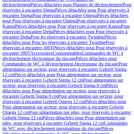
déclenchement
Pièces détachées pour Plaques de déclenchement
Pour
réservoirs à encastrer Sigma
Pièces détachées pour Pour réservoirs à
encastrer Sigma
Pour réservoirs à encastrer Omega
Pièces détachées
pour Pour réservoirs à encastrer Omega
Pour réservoirs à encastrer
Kappa
Pièces détachées pour Pour réservoirs à encastrer Kappa
Pour
réservoirs à encastrer Delta
Pièces détachées pour Pour réservoirs à
encastrer Delta
Pour les réservoirs à encastrer Twinline
Pièces
détachées pour Pour les réservoirs à encastrer Twinline
Pour
réservoirs à encastrer 300T
Pièces détachées pour Pour réservoirs à
encastrer 300T
Accessoires
Consommables
Commandes de WC à
déclenchement électronique du rinçage
Pièces détachées pour
Commandes de WC à déclenchement électronique du rinçage
Pour
alimentation sur secteur, pour réservoirs à encastrer Geberit Sigma
12 cm
Pièces détachées pour Pour alimentation sur secteur, pour
réservoirs à encastrer Geberit Sigma 12 cm
Pour alimentation sur
secteur, pour réservoirs à encastrer Geberit Sigma 8 cm
Pièces
détachées pour Pour alimentation sur secteur, pour réservoirs à
encastrer Geberit Sigma 8 cm
Pour alimentation sur secteur, pour
réservoirs à encastrer Geberit Omega 12 cm
Pièces détachées pour
Pour alimentation sur secteur, pour réservoirs à encastrer Geberit
Omega 12 cm
Pour alimentation par piles, pour réservoirs à encastrer
Geberit Sigma 12 cm
Pièces détachées pour Pour alimentation par
piles, pour réservoirs à encastrer Geberit Sigma 12 cm
Commandes
de WC avec déclenchement pneumatique du rinçage
Pièces
détachées pour Commandes de WC avec déclenchement