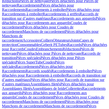
Réductions
Pièces de nettoyage
Pièces détachées pour Pièces de
nettoyage
Raccordements
Pièces détachées pour
Raccordements
Raccordements à emboîter
Pièces détachées pour
Raccordements à emboîter
Raccordements à griffes
Raccords de
transition sur d’autres matériaux
Raccordements aux appareils
Pièces
détachées pour Raccordements aux appareils
Coudes de
raccordement
Pièces détachées pour Coudes de
raccordement
Manchons de raccordement
Pièces détachées pour
Manchons de
raccordement
Accessoires
Colliers
Obturateurs
Joints
Capes de
protection
Consommables
Geberit PE
Tubes
Raccords
Pièces détachées
pour Raccords
Coudes
Embranchements
Réductions
Pièces de
nettoyage
Pièces détachées pour Pièces de nettoyage
Raccords de
transition
Pièces spéciales
Pièces détachées pour Pièces
spéciales
Pièces SuperTube
Coudes
Pièces
spéciales
Raccordements
Pièces détachées pour
Raccordements
Raccords soudés
Raccordements à emboîter
Pièces
détachées pour Raccordements à emboîter
Raccords de transition sur
d’autres matériaux
Pièces détachées pour Raccords de transition sur
d’autres matériaux
Assemblages filetés
Pièces détachées pour
Assemblages filetés
Assemblages de bride
Collerettes
Raccordements
aux appareils
Pièces détachées pour Raccordements aux
appareils
Coudes de raccordement
Pièces détachées pour Coudes de
raccordement
Manchons de raccordement
Pièces détachées pour
Manchons de raccordement
Manchons de raccordement
Pièces