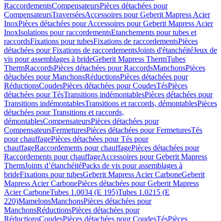
Raccordements
Compensateurs
Pièces détachées pour
Compensateurs
Traversées
Accessoires pour Geberit Mapress Acier
Inox
Pièces détachées pour Accessoires pour Geberit Mapress Acier
Inox
Isolations pour raccordements
Etanchements pour tubes et
raccords
Fixations pour tubes
Fixations de raccordements
Pièces
détachées pour Fixations de raccordements
Joints d'étanchéité
Jeux de
vis pour assemblages à bride
Geberit Mapress Therm
Tubes
Therm
Raccords
Pièces détachées pour Raccords
Manchons
Pièces
détachées pour Manchons
Réductions
Pièces détachées pour
Réductions
Coudes
Pièces détachées pour Coudes
Tés
Pièces
détachées pour Tés
Transitions indémontables
Pièces détachées pour
Transitions indémontables
Transitions et raccords, démontables
Pièces
détachées pour Transitions et raccords,
démontables
Compensateurs
Pièces détachées pour
Compensateurs
Fermetures
Pièces détachées pour Fermetures
Tés
pour chauffage
Pièces détachées pour Tés pour
chauffage
Raccordements pour chauffage
Pièces détachées pour
Raccordements pour chauffage
Accessoires pour Geberit Mapress
Therm
Joints d’étanchéité
Packs de vis pour assemblages à
bride
Fixations pour tubes
Geberit Mapress Acier Carbone
Geberit
Mapress Acier Carbone
Pièces détachées pour Geberit Mapress
Acier Carbone
Tubes 1.0034 (E 195)
Tubes 1.0215 (E
220)
Mamelons
Manchons
Pièces détachées pour
Manchons
Réductions
Pièces détachées pour
Réductions
Coudes
Pièces détachées pour Coudes
Tés
Pièces