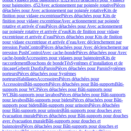
pour baignoires, d52
Avec actionnement par poignée rotative
Pièces
détachées pour Avec actionnement par poignée rotative
Kits de
finition pour vidage excentrique
Pièces détachées pour Kits de
finition pour vidage excentrique
Avec actionnement par poignée
rotative et arrivée d’eau
Pièces détachées pour Avec actionnement
par poignée rotative et arrivée d’eau
Kits de finition pour vidage
excentrique et arrivée d’eau
Pièces détachées pour Kits de finition
pour vidage excentrique et arrivée d’eau
Avec déclenchement par
pression PushControl
Pièces détachées pour Avec déclenchement par
pression PushControl
Avec cache-bonde
Pièces détachées pour Avec
cache-bonde
Accessoires pour vidages pour baignoires
Kits de
raccordement
Bouchons de bonde
Tés
Systèmes d’installation et de
rinçage
Geberit Duofix
Parois
Pièces détachées pour Parois
Systèmes
porteurs
Pièces détachées pour Systèmes
porteurs
Habillages
Accessoires
Pièces détachées pour
Accessoires
Bâti-supports
Pièces détachées pour Bâti-supports
Bâti-
supports pour WC
Pièces détachées pour Bâti-supports pour
WC
Bâti-supports pour lavabos
Pièces détachées pour Bâti-supports
pour lavabos
Bâti-supports pour bidets
Pièces détachées pour Bâti-
supports pour bidets
Bâti-supports pour urinoirs
Pièces détachées
pour Bâti-supports pour urinoirs
Bâti-supports pour douches avec
évacuation murale
Pièces détachées pour Bâti-supports pour douches
avec évacuation murale
Bâti-supports pour douches et
baignoires
Pièces détachées pour Bâti-supports pour douches et