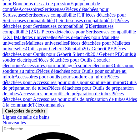
pour Bouchons d'essai de pression
Equipement de
contrôle
Accessoires
Sertisseuses
Pièces détachées pour
Sertisseuses
Sertisseuses compatibilité [1]
Pièces détachées pour
Sertisseuses compatibilité [1]
Sertisseuses compatibilité [2]
Pièces
détachées pour Sertisseuses compatibilité [2]
Sertisseuses
compatibilité [2XL]
Pièces détachées pour Sertisseuses compatibilité
[2XL]
Mallettes universelles
Pièces détachées pour Mallettes
universelles
Mallettes universelles
Pièces détachées pour Mallettes
universelles
Outils pour Geberit Silent-db20 / Geberit PE
Pièces
détachées pour Outils pour Geberit Silent-db20 / Geberit PE
Outils à
souder électrique
Pièces détachées pour Outils à souder
électrique
Accessoires pour outillage à souder électrique
Outils pour
soudure au miroir
Pièces détachées pour Outils pour soudure au
miroir
Accessoires pour outils pour soudure au miroir
Pièces
détachées pour Accessoires pour outils pour soudure au miroir
Outils
de préparation de tubes
Pièces détachées pour Outils de préparation
de tubes
Accessoires pour outils de préparation de tubes
Pièces
détachées pour Accessoires pour outils de préparation de tubes
Aides
à la commande
Télécommandes
Catégories de produits
Lignes de salle de bains
Nouveautés