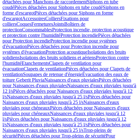
détachées pour Manchons de raccordement
Siphons en tube
coudé
Pièces détachées pour Siphons en tube coudé
Siphons en
forme d'escargot
Pièces détachées pour Siphons en forme
d'escargot
Accessoires
Colliers
Fixations pour
colliers
Coques
Fermetures
Joints
Boîtiers de
protection
Consommables
Protection incendie, protection acoustique
et protection contre l'humidité
Protection incendie
Pièces détachées
pour Protection incendie
Protection incendie pour systèmes
d'évacuation
Pièces détachées pour Protection incendie pour
systèmes d'évacuation
Protection acoustique
Isolations des bruits
solidiens
Isolations des bruits solidiens et aériens
Protection contre
l'humidité
Etanchements
Clapets de ventilation pour
évacuation
Clapets de ventilation
Pièces détachées pour Clapets de
ventilation
Soupapes de retenue d'énergie
Évacuation des eaux de
toiture Geberit Pluvia
Naissances d'eaux pluviales
Pièces détachées
pour Naissances d'eaux pluviales
Naissances d'eaux pluviales jusqu'à
12 l/s
Pièces détachées pour Naissances d'eaux pluviales jusqu'à 12
l/s
Naissances d'eaux pluviales jusqu'à 25 l/s
Pièces détachées pour
Naissances d'eaux pluviales jusqu'à 25 l/s
Naissances d'eaux
pluviales pour chéneaux
Pièces détachées pour Naissances d'eaux
pluviales pour chéneaux
Naissances d'eaux pluviales jusqu'à 12
l/s
Pièces détachées pour Naissances d'eaux pluviales jusqu'à 12
l/s
Naissances d'eaux pluviales jusqu'à 25 l/s
Pièces détachées pour
Naissances d'eaux pluviales jusqu'à 25 l/s
Trop-pleins de
sécurité
Pièces détachées pour Trop-pleins de sécurité
Pour