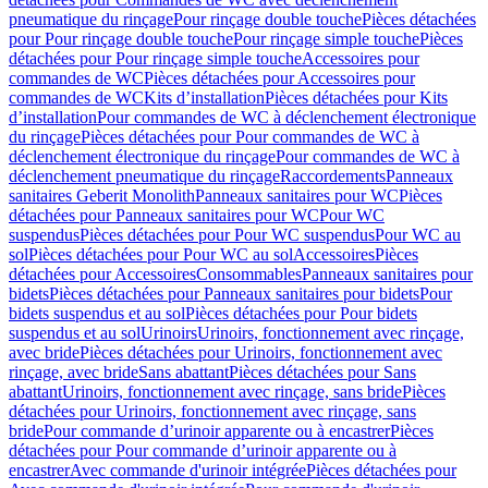
pneumatique du rinçage
Pour rinçage double touche
Pièces détachées
pour Pour rinçage double touche
Pour rinçage simple touche
Pièces
détachées pour Pour rinçage simple touche
Accessoires pour
commandes de WC
Pièces détachées pour Accessoires pour
commandes de WC
Kits d’installation
Pièces détachées pour Kits
d’installation
Pour commandes de WC à déclenchement électronique
du rinçage
Pièces détachées pour Pour commandes de WC à
déclenchement électronique du rinçage
Pour commandes de WC à
déclenchement pneumatique du rinçage
Raccordements
Panneaux
sanitaires Geberit Monolith
Panneaux sanitaires pour WC
Pièces
détachées pour Panneaux sanitaires pour WC
Pour WC
suspendus
Pièces détachées pour Pour WC suspendus
Pour WC au
sol
Pièces détachées pour Pour WC au sol
Accessoires
Pièces
détachées pour Accessoires
Consommables
Panneaux sanitaires pour
bidets
Pièces détachées pour Panneaux sanitaires pour bidets
Pour
bidets suspendus et au sol
Pièces détachées pour Pour bidets
suspendus et au sol
Urinoirs
Urinoirs, fonctionnement avec rinçage,
avec bride
Pièces détachées pour Urinoirs, fonctionnement avec
rinçage, avec bride
Sans abattant
Pièces détachées pour Sans
abattant
Urinoirs, fonctionnement avec rinçage, sans bride
Pièces
détachées pour Urinoirs, fonctionnement avec rinçage, sans
bride
Pour commande d’urinoir apparente ou à encastrer
Pièces
détachées pour Pour commande d’urinoir apparente ou à
encastrer
Avec commande d'urinoir intégrée
Pièces détachées pour