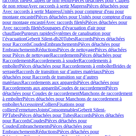
raccords filetés
Clapets de non retour
Pièces détachées pour Clapets
de non retour
Avec raccords à sertir Mapress
Pièces détachées pour
Avec raccords à sertir Mapress
Unités pour compteur d'eau pour
montage encastré
Pièces détachées pour Unités pour compteur d'eau
pour montage encastré
Avec raccords filetés
Pièces détachées pour
Avec raccords filetés
Soupapes d'évacuation d'air pour
chauffage
Purgeurs rapides
Systèmes de canalisation pour
l’évacuation
Geberit Silent-db20
Tubes
Raccords
Pièces détachées
pour Raccords
Coudes
Embranchements
Pièces détachées pour
Embranchements
Réductions
Pièces de nettoyage
Pièces détachées
pour Pièces de nettoyage
Raccordements
Pièces détachées pour
Raccordements
Raccordements à souder
Raccordements à
emboîter
Pièces détachées pour Raccordements à emboîter
Brides de
serrage
Raccords de transition sur d’autres matériaux
Pièces
détachées pour Raccords de transition sur d’autres
matériaux
Raccordements aux appareils
Pièces détachées pour
Raccordements aux appareils
Coudes de raccordement
Pièces
détachées pour Coudes de raccordement
Manchons de raccordement
à emboîter
Pièces détachées pour Manchons de raccordement à
emboîter
Accessoires
Colliers
Fixations pour
colliers
Fermetures
Joints
Consommables
Geberit Silent-
PP
Tubes
Pièces détachées pour Tubes
Raccords
Pièces détachées
pour Raccords
Coudes
Pièces détachées pour
Coudes
Embranchements
Pièces détachées pour
Embranchements
Réductions
Pièces détachées pour