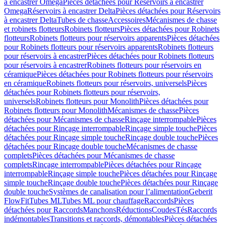
à encastrer Omega
Pièces détachées pour Réservoirs à encastrer
Omega
Réservoirs à encastrer Delta
Pièces détachées pour Réservoirs
à encastrer Delta
Tubes de chasse
Accessoires
Mécanismes de chasse
et robinets flotteurs
Robinets flotteurs
Pièces détachées pour Robinets
flotteurs
Robinets flotteurs pour réservoirs apparents
Pièces détachées
pour Robinets flotteurs pour réservoirs apparents
Robinets flotteurs
pour réservoirs à encastrer
Pièces détachées pour Robinets flotteurs
pour réservoirs à encastrer
Robinets flotteurs pour réservoirs en
céramique
Pièces détachées pour Robinets flotteurs pour réservoirs
en céramique
Robinets flotteurs pour réservoirs, universels
Pièces
détachées pour Robinets flotteurs pour réservoirs,
universels
Robinets flotteurs pour Monolith
Pièces détachées pour
Robinets flotteurs pour Monolith
Mécanismes de chasse
Pièces
détachées pour Mécanismes de chasse
Rinçage interrompable
Pièces
détachées pour Rinçage interrompable
Rinçage simple touche
Pièces
détachées pour Rinçage simple touche
Rinçage double touche
Pièces
détachées pour Rinçage double touche
Mécanismes de chasse
complets
Pièces détachées pour Mécanismes de chasse
complets
Rinçage interrompable
Pièces détachées pour Rinçage
interrompable
Rinçage simple touche
Pièces détachées pour Rinçage
simple touche
Rinçage double touche
Pièces détachées pour Rinçage
double touche
Systèmes de canalisation pour l’alimentation
Geberit
FlowFit
Tubes ML
Tubes ML pour chauffage
Raccords
Pièces
détachées pour Raccords
Manchons
Réductions
Coudes
Tés
Raccords
indémontables
Transitions et raccords, démontables
Pièces détachées