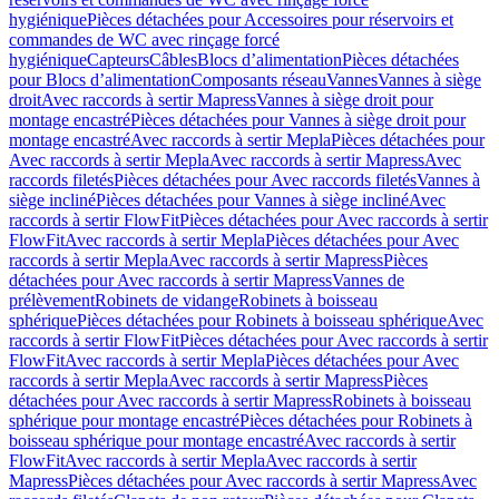
hygiénique
Pièces détachées pour Accessoires pour réservoirs et
commandes de WC avec rinçage forcé
hygiénique
Capteurs
Câbles
Blocs d’alimentation
Pièces détachées
pour Blocs d’alimentation
Composants réseau
Vannes
Vannes à siège
droit
Avec raccords à sertir Mapress
Vannes à siège droit pour
montage encastré
Pièces détachées pour Vannes à siège droit pour
montage encastré
Avec raccords à sertir Mepla
Pièces détachées pour
Avec raccords à sertir Mepla
Avec raccords à sertir Mapress
Avec
raccords filetés
Pièces détachées pour Avec raccords filetés
Vannes à
siège incliné
Pièces détachées pour Vannes à siège incliné
Avec
raccords à sertir FlowFit
Pièces détachées pour Avec raccords à sertir
FlowFit
Avec raccords à sertir Mepla
Pièces détachées pour Avec
raccords à sertir Mepla
Avec raccords à sertir Mapress
Pièces
détachées pour Avec raccords à sertir Mapress
Vannes de
prélèvement
Robinets de vidange
Robinets à boisseau
sphérique
Pièces détachées pour Robinets à boisseau sphérique
Avec
raccords à sertir FlowFit
Pièces détachées pour Avec raccords à sertir
FlowFit
Avec raccords à sertir Mepla
Pièces détachées pour Avec
raccords à sertir Mepla
Avec raccords à sertir Mapress
Pièces
détachées pour Avec raccords à sertir Mapress
Robinets à boisseau
sphérique pour montage encastré
Pièces détachées pour Robinets à
boisseau sphérique pour montage encastré
Avec raccords à sertir
FlowFit
Avec raccords à sertir Mepla
Avec raccords à sertir
Mapress
Pièces détachées pour Avec raccords à sertir Mapress
Avec