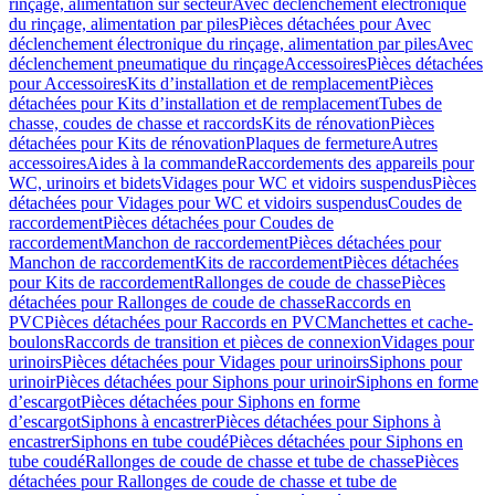
rinçage, alimentation sur secteur
Avec déclenchement électronique
du rinçage, alimentation par piles
Pièces détachées pour Avec
déclenchement électronique du rinçage, alimentation par piles
Avec
déclenchement pneumatique du rinçage
Accessoires
Pièces détachées
pour Accessoires
Kits d’installation et de remplacement
Pièces
détachées pour Kits d’installation et de remplacement
Tubes de
chasse, coudes de chasse et raccords
Kits de rénovation
Pièces
détachées pour Kits de rénovation
Plaques de fermeture
Autres
accessoires
Aides à la commande
Raccordements des appareils pour
WC, urinoirs et bidets
Vidages pour WC et vidoirs suspendus
Pièces
détachées pour Vidages pour WC et vidoirs suspendus
Coudes de
raccordement
Pièces détachées pour Coudes de
raccordement
Manchon de raccordement
Pièces détachées pour
Manchon de raccordement
Kits de raccordement
Pièces détachées
pour Kits de raccordement
Rallonges de coude de chasse
Pièces
détachées pour Rallonges de coude de chasse
Raccords en
PVC
Pièces détachées pour Raccords en PVC
Manchettes et cache-
boulons
Raccords de transition et pièces de connexion
Vidages pour
urinoirs
Pièces détachées pour Vidages pour urinoirs
Siphons pour
urinoir
Pièces détachées pour Siphons pour urinoir
Siphons en forme
d’escargot
Pièces détachées pour Siphons en forme
d’escargot
Siphons à encastrer
Pièces détachées pour Siphons à
encastrer
Siphons en tube coudé
Pièces détachées pour Siphons en
tube coudé
Rallonges de coude de chasse et tube de chasse
Pièces
détachées pour Rallonges de coude de chasse et tube de