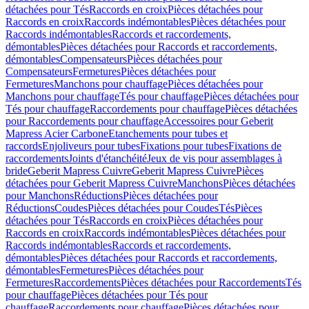
détachées pour Tés
Raccords en croix
Pièces détachées pour
Raccords en croix
Raccords indémontables
Pièces détachées pour
Raccords indémontables
Raccords et raccordements,
démontables
Pièces détachées pour Raccords et raccordements,
démontables
Compensateurs
Pièces détachées pour
Compensateurs
Fermetures
Pièces détachées pour
Fermetures
Manchons pour chauffage
Pièces détachées pour
Manchons pour chauffage
Tés pour chauffage
Pièces détachées pour
Tés pour chauffage
Raccordements pour chauffage
Pièces détachées
pour Raccordements pour chauffage
Accessoires pour Geberit
Mapress Acier Carbone
Etanchements pour tubes et
raccords
Enjoliveurs pour tubes
Fixations pour tubes
Fixations de
raccordements
Joints d'étanchéité
Jeux de vis pour assemblages à
bride
Geberit Mapress Cuivre
Geberit Mapress Cuivre
Pièces
détachées pour Geberit Mapress Cuivre
Manchons
Pièces détachées
pour Manchons
Réductions
Pièces détachées pour
Réductions
Coudes
Pièces détachées pour Coudes
Tés
Pièces
détachées pour Tés
Raccords en croix
Pièces détachées pour
Raccords en croix
Raccords indémontables
Pièces détachées pour
Raccords indémontables
Raccords et raccordements,
démontables
Pièces détachées pour Raccords et raccordements,
démontables
Fermetures
Pièces détachées pour
Fermetures
Raccordements
Pièces détachées pour Raccordements
Tés
pour chauffage
Pièces détachées pour Tés pour
chauffage
Raccordements pour chauffage
Pièces détachées pour