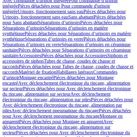
Avec commande d'urinoir intégrée
Pour commande d'urinoir
intégrée
Pièces détachées pour Pour commande d'urinoir
intégrée
Urinoirs, fonctionnement sans eau
Pièces détachées pour
Urinoirs, fonctionnement sans eau
Sans abattant
Pièces détachées
pour Sans abattant
Séparations d’urinoirs
Pièces détachées pour
Séparations d’urinoirs
Séparations d’urinoirs en matière
synthétique
Pièces détachées pour Séparations d’urinoirs en matière
synthétique
Séparations d’urinoirs en verre
Pièces détachées pour
Séparations d’urinoirs en verre
Séparations d’urinoirs en céramique
sanitaire
Pièces détachées pour Séparations d’urinoirs en céramique
sanitaire
Accessoires
Pièces détachées pour Accessoires
Siphons et
accessoires de siphon
Tubes de chasse, coudes de chasse et
raccords
Pièces détachées pour Tubes de chasse, coudes de chasse et
raccords
Matériel de fixation
Habillages latéraux
Commandes
dʼurinoir
Montage encastré
Pièces détachées pour Montage
encastré
Avec déclenchement électronique du rinçage, alimentation
sur secteur
Pièces détachées pour Avec déclenchement électronique
du rinçage, alimentation sur secteur
Avec déclenchement
électronique du rinçage, alimentation par piles
Pièces détachées pour
Avec déclenchement électronique du rinçage, alimentation par
piles
Avec déclenchement pneumatique du rinçage
Pièces détachées
pour Avec déclenchement pneumatique du rinçage
Montage en
apparent
Pièces détachées pour Montage en apparent
Avec
déclenchement électronique du rinçage, alimentation sur
secteur
Pièces détachées pour Avec déclenchement électronique du