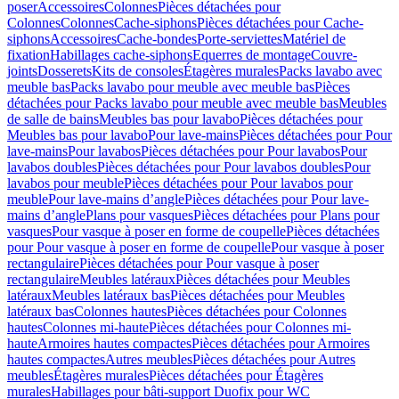
poser
Accessoires
Colonnes
Pièces détachées pour
Colonnes
Colonnes
Cache-siphons
Pièces détachées pour Cache-
siphons
Accessoires
Cache-bondes
Porte-serviettes
Matériel de
fixation
Habillages cache-siphons
Equerres de montage
Couvre-
joints
Dosserets
Kits de consoles
Étagères murales
Packs lavabo avec
meuble bas
Packs lavabo pour meuble avec meuble bas
Pièces
détachées pour Packs lavabo pour meuble avec meuble bas
Meubles
de salle de bains
Meubles bas pour lavabo
Pièces détachées pour
Meubles bas pour lavabo
Pour lave-mains
Pièces détachées pour Pour
lave-mains
Pour lavabos
Pièces détachées pour Pour lavabos
Pour
lavabos doubles
Pièces détachées pour Pour lavabos doubles
Pour
lavabos pour meuble
Pièces détachées pour Pour lavabos pour
meuble
Pour lave-mains d’angle
Pièces détachées pour Pour lave-
mains d’angle
Plans pour vasques
Pièces détachées pour Plans pour
vasques
Pour vasque à poser en forme de coupelle
Pièces détachées
pour Pour vasque à poser en forme de coupelle
Pour vasque à poser
rectangulaire
Pièces détachées pour Pour vasque à poser
rectangulaire
Meubles latéraux
Pièces détachées pour Meubles
latéraux
Meubles latéraux bas
Pièces détachées pour Meubles
latéraux bas
Colonnes hautes
Pièces détachées pour Colonnes
hautes
Colonnes mi-haute
Pièces détachées pour Colonnes mi-
haute
Armoires hautes compactes
Pièces détachées pour Armoires
hautes compactes
Autres meubles
Pièces détachées pour Autres
meubles
Étagères murales
Pièces détachées pour Étagères
murales
Habillages pour bâti-support Duofix pour WC