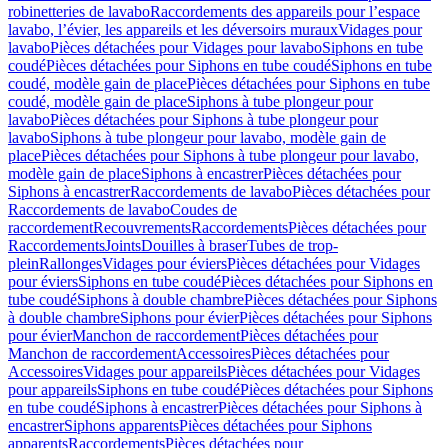
robinetteries de lavabo
Raccordements des appareils pour l’espace
lavabo, l’évier, les appareils et les déversoirs muraux
Vidages pour
lavabo
Pièces détachées pour Vidages pour lavabo
Siphons en tube
coudé
Pièces détachées pour Siphons en tube coudé
Siphons en tube
coudé, modèle gain de place
Pièces détachées pour Siphons en tube
coudé, modèle gain de place
Siphons à tube plongeur pour
lavabo
Pièces détachées pour Siphons à tube plongeur pour
lavabo
Siphons à tube plongeur pour lavabo, modèle gain de
place
Pièces détachées pour Siphons à tube plongeur pour lavabo,
modèle gain de place
Siphons à encastrer
Pièces détachées pour
Siphons à encastrer
Raccordements de lavabo
Pièces détachées pour
Raccordements de lavabo
Coudes de
raccordement
Recouvrements
Raccordements
Pièces détachées pour
Raccordements
Joints
Douilles à braser
Tubes de trop-
plein
Rallonges
Vidages pour éviers
Pièces détachées pour Vidages
pour éviers
Siphons en tube coudé
Pièces détachées pour Siphons en
tube coudé
Siphons à double chambre
Pièces détachées pour Siphons
à double chambre
Siphons pour évier
Pièces détachées pour Siphons
pour évier
Manchon de raccordement
Pièces détachées pour
Manchon de raccordement
Accessoires
Pièces détachées pour
Accessoires
Vidages pour appareils
Pièces détachées pour Vidages
pour appareils
Siphons en tube coudé
Pièces détachées pour Siphons
en tube coudé
Siphons à encastrer
Pièces détachées pour Siphons à
encastrer
Siphons apparents
Pièces détachées pour Siphons
apparents
Raccordements
Pièces détachées pour