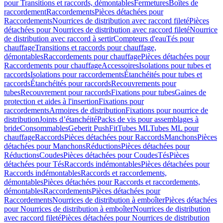
pour Transitions et raccords, démontables
Fermetures
Boîtes de
raccordement
Raccordements
Pièces détachées pour
Raccordements
Nourrices de distribution avec raccord fileté
Pièces
détachées pour Nourrices de distribution avec raccord fileté
Nourrice
de distribution avec raccord à sertir
Compteurs d'eau
Tés pour
chauffage
Transitions et raccords pour chauffage,
démontables
Raccordements pour chauffage
Pièces détachées pour
Raccordements pour chauffage
Accessoires
Isolations pour tubes et
raccords
Isolations pour raccordements
Étanchéités pour tubes et
raccords
Étanchéités pour raccords
Recouvrements pour
tubes
Recouvrement pour raccords
Fixations pour tubes
Gaines de
protection et aides à l'insertion
Fixations pour
raccordements
Armoires de distribution
Fixations pour nourrice de
distribution
Joints d’étanchéité
Packs de vis pour assemblages à
bride
Consommables
Geberit PushFit
Tubes ML
Tubes ML pour
chauffage
Raccords
Pièces détachées pour Raccords
Manchons
Pièces
détachées pour Manchons
Réductions
Pièces détachées pour
Réductions
Coudes
Pièces détachées pour Coudes
Tés
Pièces
détachées pour Tés
Raccords indémontables
Pièces détachées pour
Raccords indémontables
Raccords et raccordements,
démontables
Pièces détachées pour Raccords et raccordements,
démontables
Raccordements
Pièces détachées pour
Raccordements
Nourrices de distribution à emboîter
Pièces détachées
pour Nourrices de distribution à emboîter
Nourrices de distribution
avec raccord fileté
Pièces détachées pour Nourrices de distribution