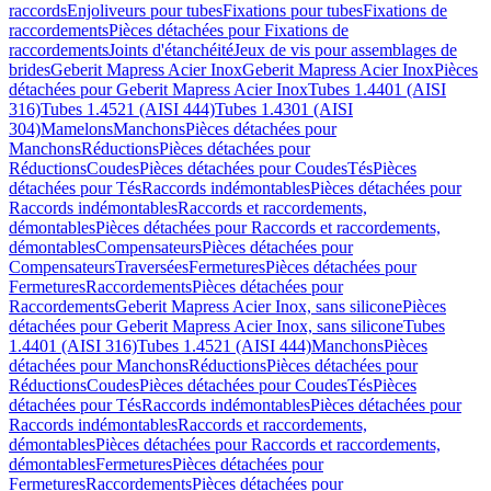
raccords
Enjoliveurs pour tubes
Fixations pour tubes
Fixations de
raccordements
Pièces détachées pour Fixations de
raccordements
Joints d'étanchéité
Jeux de vis pour assemblages de
brides
Geberit Mapress Acier Inox
Geberit Mapress Acier Inox
Pièces
détachées pour Geberit Mapress Acier Inox
Tubes 1.4401 (AISI
316)
Tubes 1.4521 (AISI 444)
Tubes 1.4301 (AISI
304)
Mamelons
Manchons
Pièces détachées pour
Manchons
Réductions
Pièces détachées pour
Réductions
Coudes
Pièces détachées pour Coudes
Tés
Pièces
détachées pour Tés
Raccords indémontables
Pièces détachées pour
Raccords indémontables
Raccords et raccordements,
démontables
Pièces détachées pour Raccords et raccordements,
démontables
Compensateurs
Pièces détachées pour
Compensateurs
Traversées
Fermetures
Pièces détachées pour
Fermetures
Raccordements
Pièces détachées pour
Raccordements
Geberit Mapress Acier Inox, sans silicone
Pièces
détachées pour Geberit Mapress Acier Inox, sans silicone
Tubes
1.4401 (AISI 316)
Tubes 1.4521 (AISI 444)
Manchons
Pièces
détachées pour Manchons
Réductions
Pièces détachées pour
Réductions
Coudes
Pièces détachées pour Coudes
Tés
Pièces
détachées pour Tés
Raccords indémontables
Pièces détachées pour
Raccords indémontables
Raccords et raccordements,
démontables
Pièces détachées pour Raccords et raccordements,
démontables
Fermetures
Pièces détachées pour
Fermetures
Raccordements
Pièces détachées pour