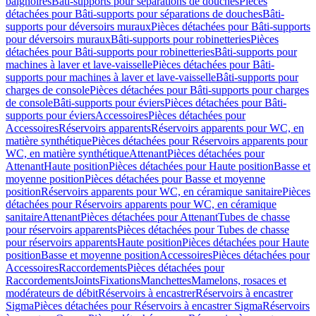
baignoires
Bâti-supports pour séparations de douches
Pièces
détachées pour Bâti-supports pour séparations de douches
Bâti-
supports pour déversoirs muraux
Pièces détachées pour Bâti-supports
pour déversoirs muraux
Bâti-supports pour robinetteries
Pièces
détachées pour Bâti-supports pour robinetteries
Bâti-supports pour
machines à laver et lave-vaisselle
Pièces détachées pour Bâti-
supports pour machines à laver et lave-vaisselle
Bâti-supports pour
charges de console
Pièces détachées pour Bâti-supports pour charges
de console
Bâti-supports pour éviers
Pièces détachées pour Bâti-
supports pour éviers
Accessoires
Pièces détachées pour
Accessoires
Réservoirs apparents
Réservoirs apparents pour WC, en
matière synthétique
Pièces détachées pour Réservoirs apparents pour
WC, en matière synthétique
Attenant
Pièces détachées pour
Attenant
Haute position
Pièces détachées pour Haute position
Basse et
moyenne position
Pièces détachées pour Basse et moyenne
position
Réservoirs apparents pour WC, en céramique sanitaire
Pièces
détachées pour Réservoirs apparents pour WC, en céramique
sanitaire
Attenant
Pièces détachées pour Attenant
Tubes de chasse
pour réservoirs apparents
Pièces détachées pour Tubes de chasse
pour réservoirs apparents
Haute position
Pièces détachées pour Haute
position
Basse et moyenne position
Accessoires
Pièces détachées pour
Accessoires
Raccordements
Pièces détachées pour
Raccordements
Joints
Fixations
Manchettes
Mamelons, rosaces et
modérateurs de débit
Réservoirs à encastrer
Réservoirs à encastrer
Sigma
Pièces détachées pour Réservoirs à encastrer Sigma
Réservoirs