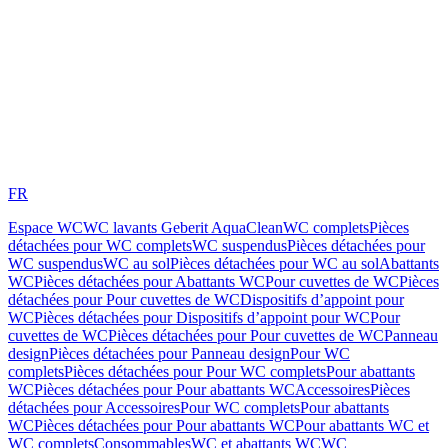
FR
Espace WC
WC lavants Geberit AquaClean
WC complets
Pièces
détachées pour WC complets
WC suspendus
Pièces détachées pour
WC suspendus
WC au sol
Pièces détachées pour WC au sol
Abattants
WC
Pièces détachées pour Abattants WC
Pour cuvettes de WC
Pièces
détachées pour Pour cuvettes de WC
Dispositifs d’appoint pour
WC
Pièces détachées pour Dispositifs d’appoint pour WC
Pour
cuvettes de WC
Pièces détachées pour Pour cuvettes de WC
Panneau
design
Pièces détachées pour Panneau design
Pour WC
complets
Pièces détachées pour Pour WC complets
Pour abattants
WC
Pièces détachées pour Pour abattants WC
Accessoires
Pièces
détachées pour Accessoires
Pour WC complets
Pour abattants
WC
Pièces détachées pour Pour abattants WC
Pour abattants WC et
WC complets
Consommables
WC et abattants WC
WC