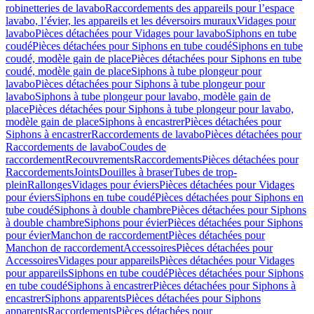
robinetteries de lavabo
Raccordements des appareils pour l’espace
lavabo, l’évier, les appareils et les déversoirs muraux
Vidages pour
lavabo
Pièces détachées pour Vidages pour lavabo
Siphons en tube
coudé
Pièces détachées pour Siphons en tube coudé
Siphons en tube
coudé, modèle gain de place
Pièces détachées pour Siphons en tube
coudé, modèle gain de place
Siphons à tube plongeur pour
lavabo
Pièces détachées pour Siphons à tube plongeur pour
lavabo
Siphons à tube plongeur pour lavabo, modèle gain de
place
Pièces détachées pour Siphons à tube plongeur pour lavabo,
modèle gain de place
Siphons à encastrer
Pièces détachées pour
Siphons à encastrer
Raccordements de lavabo
Pièces détachées pour
Raccordements de lavabo
Coudes de
raccordement
Recouvrements
Raccordements
Pièces détachées pour
Raccordements
Joints
Douilles à braser
Tubes de trop-
plein
Rallonges
Vidages pour éviers
Pièces détachées pour Vidages
pour éviers
Siphons en tube coudé
Pièces détachées pour Siphons en
tube coudé
Siphons à double chambre
Pièces détachées pour Siphons
à double chambre
Siphons pour évier
Pièces détachées pour Siphons
pour évier
Manchon de raccordement
Pièces détachées pour
Manchon de raccordement
Accessoires
Pièces détachées pour
Accessoires
Vidages pour appareils
Pièces détachées pour Vidages
pour appareils
Siphons en tube coudé
Pièces détachées pour Siphons
en tube coudé
Siphons à encastrer
Pièces détachées pour Siphons à
encastrer
Siphons apparents
Pièces détachées pour Siphons
apparents
Raccordements
Pièces détachées pour