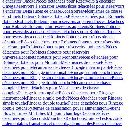
à encastrer Omega
Pièces détachées pour Réservoirs à encastrer
Omega
Réservoirs à encastrer Delta
Pièces détachées pour Réservoirs
à encastrer Delta
Tubes de chasse
Accessoires
Mécanismes de chasse
et robinets flotteurs
Robinets flotteurs
Pièces détachées pour Robinets
flotteurs
Robinets flotteurs pour réservoirs apparents
Pièces détachées
pour Robinets flotteurs pour réservoirs apparents
Robinets flotteurs
pour réservoirs à encastrer
Pièces détachées pour Robinets flotteurs
pour réservoirs à encastrer
Robinets flotteurs pour réservoirs en
céramique
Pièces détachées pour Robinets flotteurs pour réservoirs
en céramique
Robinets flotteurs pour réservoirs, universels
Pièces
détachées pour Robinets flotteurs pour réservoirs,
universels
Robinets flotteurs pour Monolith
Pièces détachées pour
Robinets flotteurs pour Monolith
Mécanismes de chasse
Pièces
détachées pour Mécanismes de chasse
Rinçage interrompable
Pièces
détachées pour Rinçage interrompable
Rinçage simple touche
Pièces
détachées pour Rinçage simple touche
Rinçage double touche
Pièces
détachées pour Rinçage double touche
Mécanismes de chasse
complets
Pièces détachées pour Mécanismes de chasse
complets
Rinçage interrompable
Pièces détachées pour Rinçage
interrompable
Rinçage simple touche
Pièces détachées pour Rinçage
simple touche
Rinçage double touche
Pièces détachées pour Rinçage
double touche
Systèmes de canalisation pour l’alimentation
Geberit
FlowFit
Tubes ML
Tubes ML pour chauffage
Raccords
Pièces
détachées pour Raccords
Manchons
Réductions
Coudes
Tés
Raccords
indémontables
Transitions et raccords, démontables
Pièces détachées