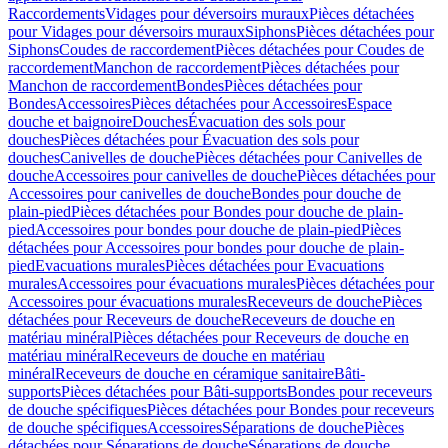
Raccordements
Vidages pour déversoirs muraux
Pièces détachées
pour Vidages pour déversoirs muraux
Siphons
Pièces détachées pour
Siphons
Coudes de raccordement
Pièces détachées pour Coudes de
raccordement
Manchon de raccordement
Pièces détachées pour
Manchon de raccordement
Bondes
Pièces détachées pour
Bondes
Accessoires
Pièces détachées pour Accessoires
Espace
douche et baignoire
Douches
Évacuation des sols pour
douches
Pièces détachées pour Évacuation des sols pour
douches
Canivelles de douche
Pièces détachées pour Canivelles de
douche
Accessoires pour canivelles de douche
Pièces détachées pour
Accessoires pour canivelles de douche
Bondes pour douche de
plain-pied
Pièces détachées pour Bondes pour douche de plain-
pied
Accessoires pour bondes pour douche de plain-pied
Pièces
détachées pour Accessoires pour bondes pour douche de plain-
pied
Evacuations murales
Pièces détachées pour Evacuations
murales
Accessoires pour évacuations murales
Pièces détachées pour
Accessoires pour évacuations murales
Receveurs de douche
Pièces
détachées pour Receveurs de douche
Receveurs de douche en
matériau minéral
Pièces détachées pour Receveurs de douche en
matériau minéral
Receveurs de douche en matériau
minéral
Receveurs de douche en céramique sanitaire
Bâti-
supports
Pièces détachées pour Bâti-supports
Bondes pour receveurs
de douche spécifiques
Pièces détachées pour Bondes pour receveurs
de douche spécifiques
Accessoires
Séparations de douche
Pièces
détachées pour Séparations de douche
Séparations de douche