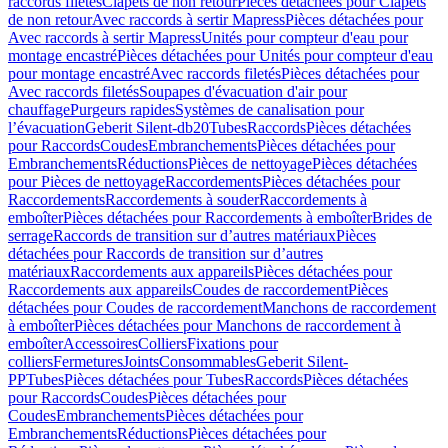
raccords filetés
Clapets de non retour
Pièces détachées pour Clapets
de non retour
Avec raccords à sertir Mapress
Pièces détachées pour
Avec raccords à sertir Mapress
Unités pour compteur d'eau pour
montage encastré
Pièces détachées pour Unités pour compteur d'eau
pour montage encastré
Avec raccords filetés
Pièces détachées pour
Avec raccords filetés
Soupapes d'évacuation d'air pour
chauffage
Purgeurs rapides
Systèmes de canalisation pour
l’évacuation
Geberit Silent-db20
Tubes
Raccords
Pièces détachées
pour Raccords
Coudes
Embranchements
Pièces détachées pour
Embranchements
Réductions
Pièces de nettoyage
Pièces détachées
pour Pièces de nettoyage
Raccordements
Pièces détachées pour
Raccordements
Raccordements à souder
Raccordements à
emboîter
Pièces détachées pour Raccordements à emboîter
Brides de
serrage
Raccords de transition sur d’autres matériaux
Pièces
détachées pour Raccords de transition sur d’autres
matériaux
Raccordements aux appareils
Pièces détachées pour
Raccordements aux appareils
Coudes de raccordement
Pièces
détachées pour Coudes de raccordement
Manchons de raccordement
à emboîter
Pièces détachées pour Manchons de raccordement à
emboîter
Accessoires
Colliers
Fixations pour
colliers
Fermetures
Joints
Consommables
Geberit Silent-
PP
Tubes
Pièces détachées pour Tubes
Raccords
Pièces détachées
pour Raccords
Coudes
Pièces détachées pour
Coudes
Embranchements
Pièces détachées pour
Embranchements
Réductions
Pièces détachées pour