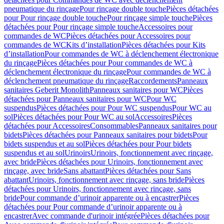
pneumatique du rinçage
Pour rinçage double touche
Pièces détachées
pour Pour rinçage double touche
Pour rinçage simple touche
Pièces
détachées pour Pour rinçage simple touche
Accessoires pour
commandes de WC
Pièces détachées pour Accessoires pour
commandes de WC
Kits d’installation
Pièces détachées pour Kits
d’installation
Pour commandes de WC à déclenchement électronique
du rinçage
Pièces détachées pour Pour commandes de WC à
déclenchement électronique du rinçage
Pour commandes de WC à
déclenchement pneumatique du rinçage
Raccordements
Panneaux
sanitaires Geberit Monolith
Panneaux sanitaires pour WC
Pièces
détachées pour Panneaux sanitaires pour WC
Pour WC
suspendus
Pièces détachées pour Pour WC suspendus
Pour WC au
sol
Pièces détachées pour Pour WC au sol
Accessoires
Pièces
détachées pour Accessoires
Consommables
Panneaux sanitaires pour
bidets
Pièces détachées pour Panneaux sanitaires pour bidets
Pour
bidets suspendus et au sol
Pièces détachées pour Pour bidets
suspendus et au sol
Urinoirs
Urinoirs, fonctionnement avec rinçage,
avec bride
Pièces détachées pour Urinoirs, fonctionnement avec
rinçage, avec bride
Sans abattant
Pièces détachées pour Sans
abattant
Urinoirs, fonctionnement avec rinçage, sans bride
Pièces
détachées pour Urinoirs, fonctionnement avec rinçage, sans
bride
Pour commande d’urinoir apparente ou à encastrer
Pièces
détachées pour Pour commande d’urinoir apparente ou à
encastrer
Avec commande d'urinoir intégrée
Pièces détachées pour