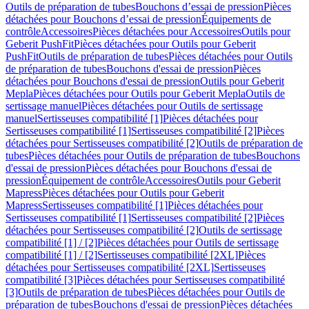
Outils de préparation de tubes
Bouchons d’essai de pression
Pièces
détachées pour Bouchons d’essai de pression
Équipements de
contrôle
Accessoires
Pièces détachées pour Accessoires
Outils pour
Geberit PushFit
Pièces détachées pour Outils pour Geberit
PushFit
Outils de préparation de tubes
Pièces détachées pour Outils
de préparation de tubes
Bouchons d'essai de pression
Pièces
détachées pour Bouchons d'essai de pression
Outils pour Geberit
Mepla
Pièces détachées pour Outils pour Geberit Mepla
Outils de
sertissage manuel
Pièces détachées pour Outils de sertissage
manuel
Sertisseuses compatibilité [1]
Pièces détachées pour
Sertisseuses compatibilité [1]
Sertisseuses compatibilité [2]
Pièces
détachées pour Sertisseuses compatibilité [2]
Outils de préparation de
tubes
Pièces détachées pour Outils de préparation de tubes
Bouchons
d'essai de pression
Pièces détachées pour Bouchons d'essai de
pression
Équipement de contrôle
Accessoires
Outils pour Geberit
Mapress
Pièces détachées pour Outils pour Geberit
Mapress
Sertisseuses compatibilité [1]
Pièces détachées pour
Sertisseuses compatibilité [1]
Sertisseuses compatibilité [2]
Pièces
détachées pour Sertisseuses compatibilité [2]
Outils de sertissage
compatibilité [1] / [2]
Pièces détachées pour Outils de sertissage
compatibilité [1] / [2]
Sertisseuses compatibilité [2XL]
Pièces
détachées pour Sertisseuses compatibilité [2XL]
Sertisseuses
compatibilité [3]
Pièces détachées pour Sertisseuses compatibilité
[3]
Outils de préparation de tubes
Pièces détachées pour Outils de
préparation de tubes
Bouchons d'essai de pression
Pièces détachées