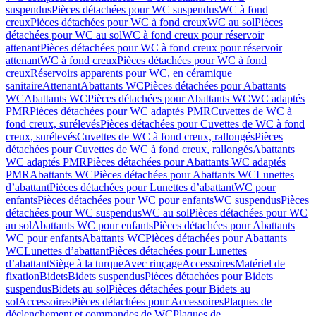
suspendus
Pièces détachées pour WC suspendus
WC à fond
creux
Pièces détachées pour WC à fond creux
WC au sol
Pièces
détachées pour WC au sol
WC à fond creux pour réservoir
attenant
Pièces détachées pour WC à fond creux pour réservoir
attenant
WC à fond creux
Pièces détachées pour WC à fond
creux
Réservoirs apparents pour WC, en céramique
sanitaire
Attenant
Abattants WC
Pièces détachées pour Abattants
WC
Abattants WC
Pièces détachées pour Abattants WC
WC adaptés
PMR
Pièces détachées pour WC adaptés PMR
Cuvettes de WC à
fond creux, surélevés
Pièces détachées pour Cuvettes de WC à fond
creux, surélevés
Cuvettes de WC à fond creux, rallongés
Pièces
détachées pour Cuvettes de WC à fond creux, rallongés
Abattants
WC adaptés PMR
Pièces détachées pour Abattants WC adaptés
PMR
Abattants WC
Pièces détachées pour Abattants WC
Lunettes
d’abattant
Pièces détachées pour Lunettes d’abattant
WC pour
enfants
Pièces détachées pour WC pour enfants
WC suspendus
Pièces
détachées pour WC suspendus
WC au sol
Pièces détachées pour WC
au sol
Abattants WC pour enfants
Pièces détachées pour Abattants
WC pour enfants
Abattants WC
Pièces détachées pour Abattants
WC
Lunettes d’abattant
Pièces détachées pour Lunettes
d’abattant
Siège à la turque
Avec rinçage
Accessoires
Matériel de
fixation
Bidets
Bidets suspendus
Pièces détachées pour Bidets
suspendus
Bidets au sol
Pièces détachées pour Bidets au
sol
Accessoires
Pièces détachées pour Accessoires
Plaques de
déclenchement et commandes de WC
Plaques de