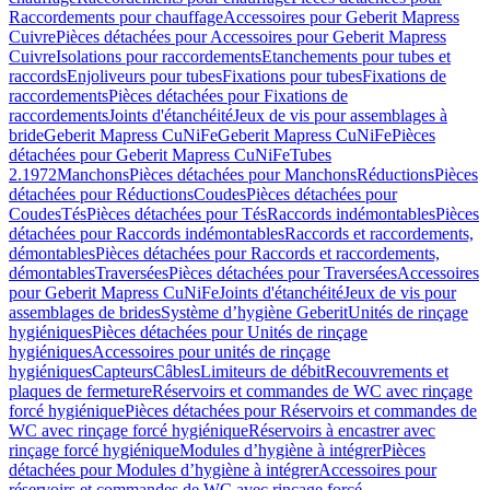
Raccordements pour chauffage
Accessoires pour Geberit Mapress
Cuivre
Pièces détachées pour Accessoires pour Geberit Mapress
Cuivre
Isolations pour raccordements
Etanchements pour tubes et
raccords
Enjoliveurs pour tubes
Fixations pour tubes
Fixations de
raccordements
Pièces détachées pour Fixations de
raccordements
Joints d'étanchéité
Jeux de vis pour assemblages à
bride
Geberit Mapress CuNiFe
Geberit Mapress CuNiFe
Pièces
détachées pour Geberit Mapress CuNiFe
Tubes
2.1972
Manchons
Pièces détachées pour Manchons
Réductions
Pièces
détachées pour Réductions
Coudes
Pièces détachées pour
Coudes
Tés
Pièces détachées pour Tés
Raccords indémontables
Pièces
détachées pour Raccords indémontables
Raccords et raccordements,
démontables
Pièces détachées pour Raccords et raccordements,
démontables
Traversées
Pièces détachées pour Traversées
Accessoires
pour Geberit Mapress CuNiFe
Joints d'étanchéité
Jeux de vis pour
assemblages de brides
Système d’hygiène Geberit
Unités de rinçage
hygiéniques
Pièces détachées pour Unités de rinçage
hygiéniques
Accessoires pour unités de rinçage
hygiéniques
Capteurs
Câbles
Limiteurs de débit
Recouvrements et
plaques de fermeture
Réservoirs et commandes de WC avec rinçage
forcé hygiénique
Pièces détachées pour Réservoirs et commandes de
WC avec rinçage forcé hygiénique
Réservoirs à encastrer avec
rinçage forcé hygiénique
Modules d’hygiène à intégrer
Pièces
détachées pour Modules d’hygiène à intégrer
Accessoires pour
réservoirs et commandes de WC avec rinçage forcé