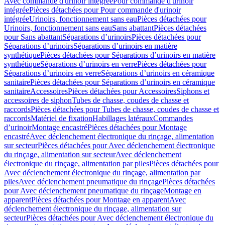
Avec commande d'urinoir intégrée
Pour commande d'urinoir
intégrée
Pièces détachées pour Pour commande d'urinoir
intégrée
Urinoirs, fonctionnement sans eau
Pièces détachées pour
Urinoirs, fonctionnement sans eau
Sans abattant
Pièces détachées
pour Sans abattant
Séparations d’urinoirs
Pièces détachées pour
Séparations d’urinoirs
Séparations d’urinoirs en matière
synthétique
Pièces détachées pour Séparations d’urinoirs en matière
synthétique
Séparations d’urinoirs en verre
Pièces détachées pour
Séparations d’urinoirs en verre
Séparations d’urinoirs en céramique
sanitaire
Pièces détachées pour Séparations d’urinoirs en céramique
sanitaire
Accessoires
Pièces détachées pour Accessoires
Siphons et
accessoires de siphon
Tubes de chasse, coudes de chasse et
raccords
Pièces détachées pour Tubes de chasse, coudes de chasse et
raccords
Matériel de fixation
Habillages latéraux
Commandes
dʼurinoir
Montage encastré
Pièces détachées pour Montage
encastré
Avec déclenchement électronique du rinçage, alimentation
sur secteur
Pièces détachées pour Avec déclenchement électronique
du rinçage, alimentation sur secteur
Avec déclenchement
électronique du rinçage, alimentation par piles
Pièces détachées pour
Avec déclenchement électronique du rinçage, alimentation par
piles
Avec déclenchement pneumatique du rinçage
Pièces détachées
pour Avec déclenchement pneumatique du rinçage
Montage en
apparent
Pièces détachées pour Montage en apparent
Avec
déclenchement électronique du rinçage, alimentation sur
secteur
Pièces détachées pour Avec déclenchement électronique du