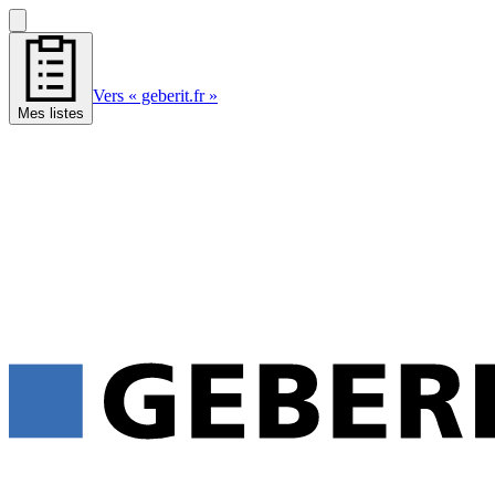
Vers « geberit.fr »
Mes listes