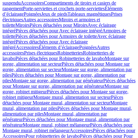
suspendu
Accessoires
Compartiments de tiroirs et casiers de
rangement
Porte-serviettes et crochets porte-serviettes
Éléments
d’éclairage
Poignées
Jeux de pieds
Tableaux magnétiques
Prises
électriques
Autres accessoires
Miroirs et armoires et
toilette
Miroirs
Pièces détachées pour Miroirs
Avec éclairage
intégré
Pièces détachées pour Avec éclairage intégré
Armoires de
toilette
Pièces détachées pour Armoires de toilette
Avec éclairage
intégré
Pièces détachées pour Avec éclairage
intégré
Accessoires
Éléments d’éclairage
Poignées
Autres
accessoires
Prises électriques
Robinetteries
Robinetteries de
lavabo
Pièces détachées pour Robinetteries de lavabo
Montage sur
gorge, alimentation sur secteur
Pièces détachées pour Montage sur
gorge, alimentation sur secteur
Montage sur gorge, alimentation par
piles
Pièces détachées pour Montage sur gorge, alimentation par
piles
Montage sur gorge, alimentation par générateur
Pièces détachées
pour Montage sur gorge, alimentation par générateur
Montage sur
gorge, robinet mitigeur
Pièces détachées pour Montage sur gorge,
robinet mitigeur
Montage mural, alimentation sur secteur
Pièces
détachées pour Montage mural, alimentation sur secteur
Montage
mural, alimentation par piles
Pièces détachées pour Montage mural,
alimentation par piles
Montage mural, alimentation par
générateur
Pièces détachées pour Montage mural, alimentation par
générateur
Montage mural, robinet mélangeur
Pièces détachées pour
Montage mural, robinet mélangeur
Accessoires
Pièces détachées pour
Accessoires
Pour robinetteries de lavabo
Pièces détachées pour Pour