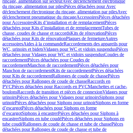
rinçage, alimentation sur secteur
Avec déclenchement électronique
du rinçage, alimentation par piles
Pièces détachées pour Avec
déclenchement électronique du rinçage, alimentation par piles
Avec
déclenchement pneumatique du rinçage
Accessoires
Pièces détachées
pour Accessoires
Kits d’installation et de remplacement
Pièces
détachées pour Kits d’installation et de remplacement
Tubes de
chasse, coudes de chasse et raccords
Kits de rénovation
Pièces
détachées pour Kits de rénovation
Plaques de fermeture
Autres
accessoires
Aides à la commande
Raccordements des appareils pour
WC, urinoirs et bidets
Vidages pour WC et vidoirs suspendus
Pièces
détachées pour Vidages pour WC et vidoirs suspendus
Coudes de
raccordement
Pièces détachées pour Coudes de
raccordement
Manchon de raccordement
Pièces détachées pour
Manchon de raccordement
Kits de raccordement
Pièces détachées
pour Kits de raccordement
Rallonges de coude de chasse
Pièces
détachées pour Rallonges de coude de chasse
Raccords en
PVC
Pièces détachées pour Raccords en PVC
Manchettes et cache-
boulons
Raccords de transition et pièces de connexion
Vidages pour
urinoirs
Pièces détachées pour Vidages pour urinoirs
Siphons pour
urinoir
Pièces détachées pour Siphons pour urinoir
Siphons en forme
d’escargot
Pièces détachées pour Siphons en forme
d’escargot
Siphons à encastrer
Pièces détachées pour Siphons à
encastrer
Siphons en tube coudé
Pièces détachées pour Siphons en
tube coudé
Rallonges de coude de chasse et tube de chasse
Pièces
détachées pour Rallonges de coude de chasse et tube de