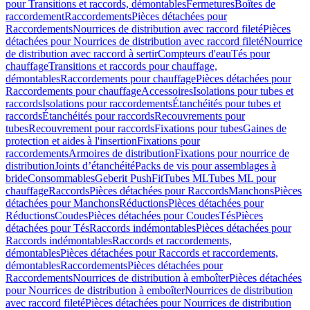
pour Transitions et raccords, démontables
Fermetures
Boîtes de
raccordement
Raccordements
Pièces détachées pour
Raccordements
Nourrices de distribution avec raccord fileté
Pièces
détachées pour Nourrices de distribution avec raccord fileté
Nourrice
de distribution avec raccord à sertir
Compteurs d'eau
Tés pour
chauffage
Transitions et raccords pour chauffage,
démontables
Raccordements pour chauffage
Pièces détachées pour
Raccordements pour chauffage
Accessoires
Isolations pour tubes et
raccords
Isolations pour raccordements
Étanchéités pour tubes et
raccords
Étanchéités pour raccords
Recouvrements pour
tubes
Recouvrement pour raccords
Fixations pour tubes
Gaines de
protection et aides à l'insertion
Fixations pour
raccordements
Armoires de distribution
Fixations pour nourrice de
distribution
Joints d’étanchéité
Packs de vis pour assemblages à
bride
Consommables
Geberit PushFit
Tubes ML
Tubes ML pour
chauffage
Raccords
Pièces détachées pour Raccords
Manchons
Pièces
détachées pour Manchons
Réductions
Pièces détachées pour
Réductions
Coudes
Pièces détachées pour Coudes
Tés
Pièces
détachées pour Tés
Raccords indémontables
Pièces détachées pour
Raccords indémontables
Raccords et raccordements,
démontables
Pièces détachées pour Raccords et raccordements,
démontables
Raccordements
Pièces détachées pour
Raccordements
Nourrices de distribution à emboîter
Pièces détachées
pour Nourrices de distribution à emboîter
Nourrices de distribution
avec raccord fileté
Pièces détachées pour Nourrices de distribution