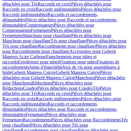
détachées pour Tés
Raccords en croix
Pièces détachées pour
Raccords en croix
Raccords indémontables
Pièces détachées pour
Raccords indémontables
Raccords et raccordements,
démontables
Pièces détachées pour Raccords et raccordements,
démontables
Compensateurs
Pièces détachées pour
Compensateurs
Fermetures
Pièces détachées pour
Fermetures
Manchons pour chauffage
Pièces détachées pour
Manchons pour chauffage
Tés pour chauffage
Pièces détachées pour
Tés pour chauffage
Raccordements pour chauffage
Pièces détachées
pour Raccordements pour chauffage
Accessoires pour Geberit
Mapress Acier Carbone
Etanchements pour tubes et
raccords
Enjoliveurs pour tubes
Fixations pour tubes
Fixations de
raccordements
Joints d'étanchéité
Jeux de vis pour assemblages à
bride
Geberit Mapress Cuivre
Geberit Mapress Cuivre
Pièces
détachées pour Geberit Mapress Cuivre
Manchons
Pièces détachées
pour Manchons
Réductions
Pièces détachées pour
Réductions
Coudes
Pièces détachées pour Coudes
Tés
Pièces
détachées pour Tés
Raccords en croix
Pièces détachées pour
Raccords en croix
Raccords indémontables
Pièces détachées pour
Raccords indémontables
Raccords et raccordements,
démontables
Pièces détachées pour Raccords et raccordements,
démontables
Fermetures
Pièces détachées pour
Fermetures
Raccordements
Pièces détachées pour Raccordements
Tés
pour chauffage
Pièces détachées pour Tés pour
chauffage
Raccordements pour chauffage
Pièces détachées pour