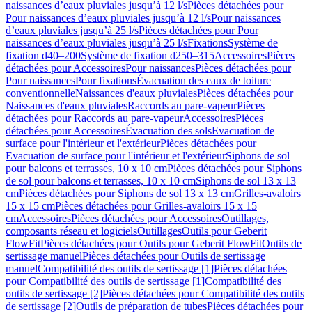
naissances d’eaux pluviales jusqu’à 12 l/s
Pièces détachées pour
Pour naissances d’eaux pluviales jusqu’à 12 l/s
Pour naissances
d’eaux pluviales jusqu’à 25 l/s
Pièces détachées pour Pour
naissances d’eaux pluviales jusqu’à 25 l/s
Fixations
Système de
fixation d40–200
Système de fixation d250–315
Accessoires
Pièces
détachées pour Accessoires
Pour naissances
Pièces détachées pour
Pour naissances
Pour fixations
Évacuation des eaux de toiture
conventionnelle
Naissances d'eaux pluviales
Pièces détachées pour
Naissances d'eaux pluviales
Raccords au pare-vapeur
Pièces
détachées pour Raccords au pare-vapeur
Accessoires
Pièces
détachées pour Accessoires
Évacuation des sols
Evacuation de
surface pour l'intérieur et l'extérieur
Pièces détachées pour
Evacuation de surface pour l'intérieur et l'extérieur
Siphons de sol
pour balcons et terrasses, 10 x 10 cm
Pièces détachées pour Siphons
de sol pour balcons et terrasses, 10 x 10 cm
Siphons de sol 13 x 13
cm
Pièces détachées pour Siphons de sol 13 x 13 cm
Grilles-avaloirs
15 x 15 cm
Pièces détachées pour Grilles-avaloirs 15 x 15
cm
Accessoires
Pièces détachées pour Accessoires
Outillages,
composants réseau et logiciels
Outillages
Outils pour Geberit
FlowFit
Pièces détachées pour Outils pour Geberit FlowFit
Outils de
sertissage manuel
Pièces détachées pour Outils de sertissage
manuel
Compatibilité des outils de sertissage [1]
Pièces détachées
pour Compatibilité des outils de sertissage [1]
Compatibilité des
outils de sertissage [2]
Pièces détachées pour Compatibilité des outils
de sertissage [2]
Outils de préparation de tubes
Pièces détachées pour