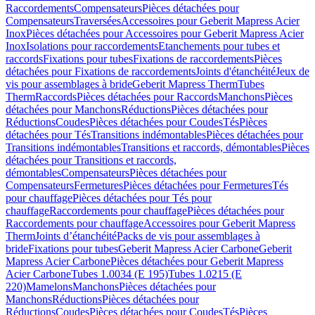
Raccordements
Compensateurs
Pièces détachées pour
Compensateurs
Traversées
Accessoires pour Geberit Mapress Acier
Inox
Pièces détachées pour Accessoires pour Geberit Mapress Acier
Inox
Isolations pour raccordements
Etanchements pour tubes et
raccords
Fixations pour tubes
Fixations de raccordements
Pièces
détachées pour Fixations de raccordements
Joints d'étanchéité
Jeux de
vis pour assemblages à bride
Geberit Mapress Therm
Tubes
Therm
Raccords
Pièces détachées pour Raccords
Manchons
Pièces
détachées pour Manchons
Réductions
Pièces détachées pour
Réductions
Coudes
Pièces détachées pour Coudes
Tés
Pièces
détachées pour Tés
Transitions indémontables
Pièces détachées pour
Transitions indémontables
Transitions et raccords, démontables
Pièces
détachées pour Transitions et raccords,
démontables
Compensateurs
Pièces détachées pour
Compensateurs
Fermetures
Pièces détachées pour Fermetures
Tés
pour chauffage
Pièces détachées pour Tés pour
chauffage
Raccordements pour chauffage
Pièces détachées pour
Raccordements pour chauffage
Accessoires pour Geberit Mapress
Therm
Joints d’étanchéité
Packs de vis pour assemblages à
bride
Fixations pour tubes
Geberit Mapress Acier Carbone
Geberit
Mapress Acier Carbone
Pièces détachées pour Geberit Mapress
Acier Carbone
Tubes 1.0034 (E 195)
Tubes 1.0215 (E
220)
Mamelons
Manchons
Pièces détachées pour
Manchons
Réductions
Pièces détachées pour
Réductions
Coudes
Pièces détachées pour Coudes
Tés
Pièces