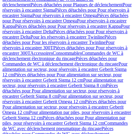
déclenchement
Pièces détachées pour Plaques de déclenchement
Pour
réservoirs à encastrer Sigma
Pièces détachées pour Pour réservoirs à
encastrer Sigma
Pour réservoirs à encastrer Omega
Pièces détachées
pour Pour réservoirs à encastrer Omega
Pour réservoirs à encastrer
Kappa
Pièces détachées pour Pour réservoirs à encastrer Kappa
Pour
réservoirs à encastrer Delta
Pièces détachées pour Pour réservoirs à
encastrer Delta
Pour les réservoirs à encastrer Twinline
Pièces
détachées pour Pour les réservoirs à encastrer Twinline
Pour
réservoirs à encastrer 300T
Pièces détachées pour Pour réservoirs à
encastrer 300T
Accessoires
Consommables
Commandes de WC à
déclenchement électronique du rinçage
Pièces détachées pour
Commandes de WC à déclenchement électronique du rinçage
Pour
alimentation sur secteur, pour réservoirs à encastrer Geberit Sigma
12 cm
Pièces détachées pour Pour alimentation sur secteur, pour
réservoirs à encastrer Geberit Sigma 12 cm
Pour alimentation sur
secteur, pour réservoirs à encastrer Geberit Sigma 8 cm
Pièces
détachées pour Pour alimentation sur secteur, pour réservoirs à
encastrer Geberit Sigma 8 cm
Pour alimentation sur secteur, pour
réservoirs à encastrer Geberit Omega 12 cm
Pièces détachées pour
Pour alimentation sur secteur, pour réservoirs à encastrer Geberit
Omega 12 cm
Pour alimentation par piles, pour réservoirs à encastrer
Geberit Sigma 12 cm
Pièces détachées pour Pour alimentation par
piles, pour réservoirs à encastrer Geberit Sigma 12 cm
Commandes
de WC avec déclenchement pneumatique du rinçage
Pièces
détachées pour Commandes de WC avec déclenchement