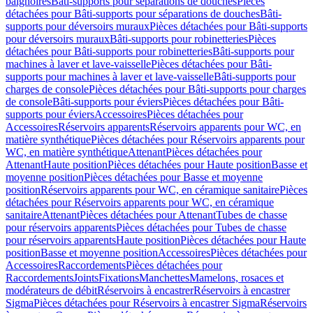
baignoires
Bâti-supports pour séparations de douches
Pièces
détachées pour Bâti-supports pour séparations de douches
Bâti-
supports pour déversoirs muraux
Pièces détachées pour Bâti-supports
pour déversoirs muraux
Bâti-supports pour robinetteries
Pièces
détachées pour Bâti-supports pour robinetteries
Bâti-supports pour
machines à laver et lave-vaisselle
Pièces détachées pour Bâti-
supports pour machines à laver et lave-vaisselle
Bâti-supports pour
charges de console
Pièces détachées pour Bâti-supports pour charges
de console
Bâti-supports pour éviers
Pièces détachées pour Bâti-
supports pour éviers
Accessoires
Pièces détachées pour
Accessoires
Réservoirs apparents
Réservoirs apparents pour WC, en
matière synthétique
Pièces détachées pour Réservoirs apparents pour
WC, en matière synthétique
Attenant
Pièces détachées pour
Attenant
Haute position
Pièces détachées pour Haute position
Basse et
moyenne position
Pièces détachées pour Basse et moyenne
position
Réservoirs apparents pour WC, en céramique sanitaire
Pièces
détachées pour Réservoirs apparents pour WC, en céramique
sanitaire
Attenant
Pièces détachées pour Attenant
Tubes de chasse
pour réservoirs apparents
Pièces détachées pour Tubes de chasse
pour réservoirs apparents
Haute position
Pièces détachées pour Haute
position
Basse et moyenne position
Accessoires
Pièces détachées pour
Accessoires
Raccordements
Pièces détachées pour
Raccordements
Joints
Fixations
Manchettes
Mamelons, rosaces et
modérateurs de débit
Réservoirs à encastrer
Réservoirs à encastrer
Sigma
Pièces détachées pour Réservoirs à encastrer Sigma
Réservoirs