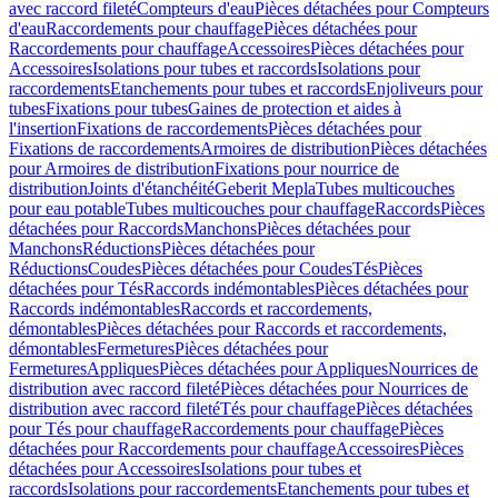
avec raccord fileté
Compteurs d'eau
Pièces détachées pour Compteurs
d'eau
Raccordements pour chauffage
Pièces détachées pour
Raccordements pour chauffage
Accessoires
Pièces détachées pour
Accessoires
Isolations pour tubes et raccords
Isolations pour
raccordements
Etanchements pour tubes et raccords
Enjoliveurs pour
tubes
Fixations pour tubes
Gaines de protection et aides à
l'insertion
Fixations de raccordements
Pièces détachées pour
Fixations de raccordements
Armoires de distribution
Pièces détachées
pour Armoires de distribution
Fixations pour nourrice de
distribution
Joints d'étanchéité
Geberit Mepla
Tubes multicouches
pour eau potable
Tubes multicouches pour chauffage
Raccords
Pièces
détachées pour Raccords
Manchons
Pièces détachées pour
Manchons
Réductions
Pièces détachées pour
Réductions
Coudes
Pièces détachées pour Coudes
Tés
Pièces
détachées pour Tés
Raccords indémontables
Pièces détachées pour
Raccords indémontables
Raccords et raccordements,
démontables
Pièces détachées pour Raccords et raccordements,
démontables
Fermetures
Pièces détachées pour
Fermetures
Appliques
Pièces détachées pour Appliques
Nourrices de
distribution avec raccord fileté
Pièces détachées pour Nourrices de
distribution avec raccord fileté
Tés pour chauffage
Pièces détachées
pour Tés pour chauffage
Raccordements pour chauffage
Pièces
détachées pour Raccordements pour chauffage
Accessoires
Pièces
détachées pour Accessoires
Isolations pour tubes et
raccords
Isolations pour raccordements
Etanchements pour tubes et