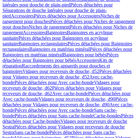
latérales pour douche de plain-pied
Pièces détachées pour
Séparations de douche latérales pour douche de plain-
pied
Accessoires
Pièces détachées pour Accessoires
Niches de
rangement pour douches
Pièces détachées pour Niches de rangement
pour douches
Niches de rangement
Pièces détachées pour Niches de
rangement
Accessoires
Baignoires
Baignoires en acrylique
sanitaire
Pièces détachées pour Baignoires en acrylique
sanitaire
Baignoires rectangulaires
Pièces détachées pour Baignoires
rectangulaires
Baignoires en matériau minéral
Pièces détachées pour
Baignoires en matériau minéral
Baignoires pour bébés
Pièces
détachées pour Baignoires pour bébés
Accessoires
Kits de
réparation
Raccordements des appareils pour douches et
baignoires
Vidages pour receveurs de douche, d52
Pièces détachées
pour Vidages pour receveurs de douche, d52
Avec cache-
bonde
Pièces détachées pour Avec cache-bonde
Vidages pour
receveurs de douche, d62
Pièces détachées pour Vidages pour
receveurs de douche, d62
Avec cache-bonde
Pièces détachées pour
Avec cache-bonde
Vidages pour receveurs de douche, d90
Pièces
détachées pour Vidages pour receveurs de douche, d90
Avec cache-
bonde
Pièces détachées pour Avec cache-bonde
Sans cache-
bonde
Pièces détachées pour Sans cache-bonde
Cache-bondes
Pièces
détachées pour Cache-bondes
Vidages pour receveurs de douche
Sestra
Pièces détachées pour Vidages pour receveurs de douche
Sestra
Sans cache-bonde
Pièces détachées pour Sans cache-
bonde
Vidages pour baignoires, d52
Pièces détachées pour Vidages