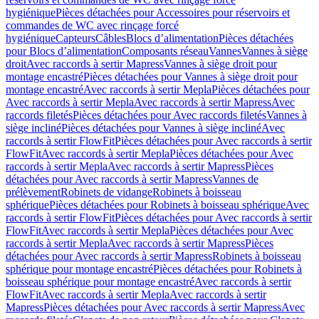
hygiénique
Pièces détachées pour Accessoires pour réservoirs et
commandes de WC avec rinçage forcé
hygiénique
Capteurs
Câbles
Blocs d’alimentation
Pièces détachées
pour Blocs d’alimentation
Composants réseau
Vannes
Vannes à siège
droit
Avec raccords à sertir Mapress
Vannes à siège droit pour
montage encastré
Pièces détachées pour Vannes à siège droit pour
montage encastré
Avec raccords à sertir Mepla
Pièces détachées pour
Avec raccords à sertir Mepla
Avec raccords à sertir Mapress
Avec
raccords filetés
Pièces détachées pour Avec raccords filetés
Vannes à
siège incliné
Pièces détachées pour Vannes à siège incliné
Avec
raccords à sertir FlowFit
Pièces détachées pour Avec raccords à sertir
FlowFit
Avec raccords à sertir Mepla
Pièces détachées pour Avec
raccords à sertir Mepla
Avec raccords à sertir Mapress
Pièces
détachées pour Avec raccords à sertir Mapress
Vannes de
prélèvement
Robinets de vidange
Robinets à boisseau
sphérique
Pièces détachées pour Robinets à boisseau sphérique
Avec
raccords à sertir FlowFit
Pièces détachées pour Avec raccords à sertir
FlowFit
Avec raccords à sertir Mepla
Pièces détachées pour Avec
raccords à sertir Mepla
Avec raccords à sertir Mapress
Pièces
détachées pour Avec raccords à sertir Mapress
Robinets à boisseau
sphérique pour montage encastré
Pièces détachées pour Robinets à
boisseau sphérique pour montage encastré
Avec raccords à sertir
FlowFit
Avec raccords à sertir Mepla
Avec raccords à sertir
Mapress
Pièces détachées pour Avec raccords à sertir Mapress
Avec