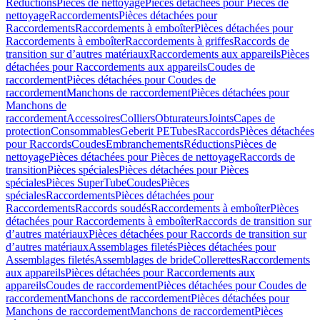
Réductions
Pièces de nettoyage
Pièces détachées pour Pièces de
nettoyage
Raccordements
Pièces détachées pour
Raccordements
Raccordements à emboîter
Pièces détachées pour
Raccordements à emboîter
Raccordements à griffes
Raccords de
transition sur d’autres matériaux
Raccordements aux appareils
Pièces
détachées pour Raccordements aux appareils
Coudes de
raccordement
Pièces détachées pour Coudes de
raccordement
Manchons de raccordement
Pièces détachées pour
Manchons de
raccordement
Accessoires
Colliers
Obturateurs
Joints
Capes de
protection
Consommables
Geberit PE
Tubes
Raccords
Pièces détachées
pour Raccords
Coudes
Embranchements
Réductions
Pièces de
nettoyage
Pièces détachées pour Pièces de nettoyage
Raccords de
transition
Pièces spéciales
Pièces détachées pour Pièces
spéciales
Pièces SuperTube
Coudes
Pièces
spéciales
Raccordements
Pièces détachées pour
Raccordements
Raccords soudés
Raccordements à emboîter
Pièces
détachées pour Raccordements à emboîter
Raccords de transition sur
d’autres matériaux
Pièces détachées pour Raccords de transition sur
d’autres matériaux
Assemblages filetés
Pièces détachées pour
Assemblages filetés
Assemblages de bride
Collerettes
Raccordements
aux appareils
Pièces détachées pour Raccordements aux
appareils
Coudes de raccordement
Pièces détachées pour Coudes de
raccordement
Manchons de raccordement
Pièces détachées pour
Manchons de raccordement
Manchons de raccordement
Pièces