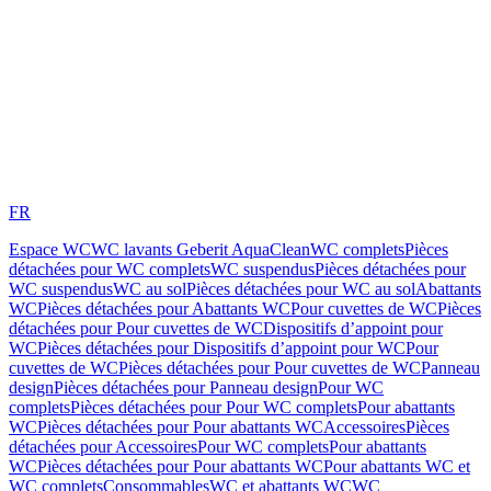
FR
Espace WC
WC lavants Geberit AquaClean
WC complets
Pièces
détachées pour WC complets
WC suspendus
Pièces détachées pour
WC suspendus
WC au sol
Pièces détachées pour WC au sol
Abattants
WC
Pièces détachées pour Abattants WC
Pour cuvettes de WC
Pièces
détachées pour Pour cuvettes de WC
Dispositifs d’appoint pour
WC
Pièces détachées pour Dispositifs d’appoint pour WC
Pour
cuvettes de WC
Pièces détachées pour Pour cuvettes de WC
Panneau
design
Pièces détachées pour Panneau design
Pour WC
complets
Pièces détachées pour Pour WC complets
Pour abattants
WC
Pièces détachées pour Pour abattants WC
Accessoires
Pièces
détachées pour Accessoires
Pour WC complets
Pour abattants
WC
Pièces détachées pour Pour abattants WC
Pour abattants WC et
WC complets
Consommables
WC et abattants WC
WC