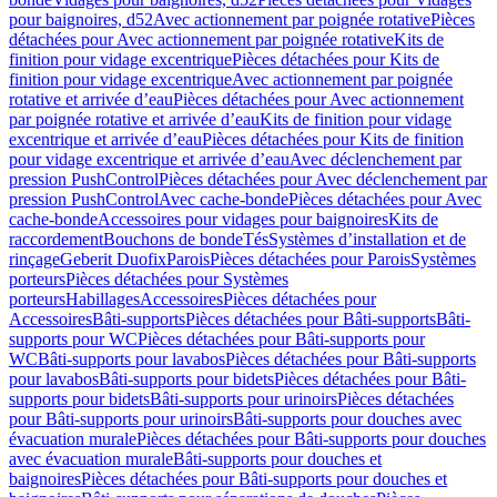
pour baignoires, d52
Avec actionnement par poignée rotative
Pièces
détachées pour Avec actionnement par poignée rotative
Kits de
finition pour vidage excentrique
Pièces détachées pour Kits de
finition pour vidage excentrique
Avec actionnement par poignée
rotative et arrivée d’eau
Pièces détachées pour Avec actionnement
par poignée rotative et arrivée d’eau
Kits de finition pour vidage
excentrique et arrivée d’eau
Pièces détachées pour Kits de finition
pour vidage excentrique et arrivée d’eau
Avec déclenchement par
pression PushControl
Pièces détachées pour Avec déclenchement par
pression PushControl
Avec cache-bonde
Pièces détachées pour Avec
cache-bonde
Accessoires pour vidages pour baignoires
Kits de
raccordement
Bouchons de bonde
Tés
Systèmes d’installation et de
rinçage
Geberit Duofix
Parois
Pièces détachées pour Parois
Systèmes
porteurs
Pièces détachées pour Systèmes
porteurs
Habillages
Accessoires
Pièces détachées pour
Accessoires
Bâti-supports
Pièces détachées pour Bâti-supports
Bâti-
supports pour WC
Pièces détachées pour Bâti-supports pour
WC
Bâti-supports pour lavabos
Pièces détachées pour Bâti-supports
pour lavabos
Bâti-supports pour bidets
Pièces détachées pour Bâti-
supports pour bidets
Bâti-supports pour urinoirs
Pièces détachées
pour Bâti-supports pour urinoirs
Bâti-supports pour douches avec
évacuation murale
Pièces détachées pour Bâti-supports pour douches
avec évacuation murale
Bâti-supports pour douches et
baignoires
Pièces détachées pour Bâti-supports pour douches et