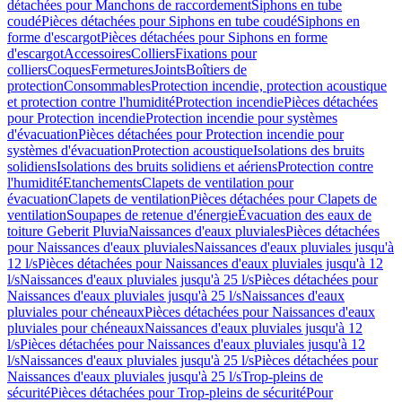
détachées pour Manchons de raccordement
Siphons en tube
coudé
Pièces détachées pour Siphons en tube coudé
Siphons en
forme d'escargot
Pièces détachées pour Siphons en forme
d'escargot
Accessoires
Colliers
Fixations pour
colliers
Coques
Fermetures
Joints
Boîtiers de
protection
Consommables
Protection incendie, protection acoustique
et protection contre l'humidité
Protection incendie
Pièces détachées
pour Protection incendie
Protection incendie pour systèmes
d'évacuation
Pièces détachées pour Protection incendie pour
systèmes d'évacuation
Protection acoustique
Isolations des bruits
solidiens
Isolations des bruits solidiens et aériens
Protection contre
l'humidité
Etanchements
Clapets de ventilation pour
évacuation
Clapets de ventilation
Pièces détachées pour Clapets de
ventilation
Soupapes de retenue d'énergie
Évacuation des eaux de
toiture Geberit Pluvia
Naissances d'eaux pluviales
Pièces détachées
pour Naissances d'eaux pluviales
Naissances d'eaux pluviales jusqu'à
12 l/s
Pièces détachées pour Naissances d'eaux pluviales jusqu'à 12
l/s
Naissances d'eaux pluviales jusqu'à 25 l/s
Pièces détachées pour
Naissances d'eaux pluviales jusqu'à 25 l/s
Naissances d'eaux
pluviales pour chéneaux
Pièces détachées pour Naissances d'eaux
pluviales pour chéneaux
Naissances d'eaux pluviales jusqu'à 12
l/s
Pièces détachées pour Naissances d'eaux pluviales jusqu'à 12
l/s
Naissances d'eaux pluviales jusqu'à 25 l/s
Pièces détachées pour
Naissances d'eaux pluviales jusqu'à 25 l/s
Trop-pleins de
sécurité
Pièces détachées pour Trop-pleins de sécurité
Pour