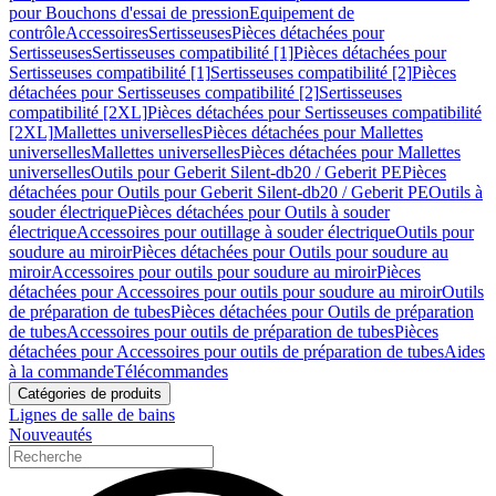
pour Bouchons d'essai de pression
Equipement de
contrôle
Accessoires
Sertisseuses
Pièces détachées pour
Sertisseuses
Sertisseuses compatibilité [1]
Pièces détachées pour
Sertisseuses compatibilité [1]
Sertisseuses compatibilité [2]
Pièces
détachées pour Sertisseuses compatibilité [2]
Sertisseuses
compatibilité [2XL]
Pièces détachées pour Sertisseuses compatibilité
[2XL]
Mallettes universelles
Pièces détachées pour Mallettes
universelles
Mallettes universelles
Pièces détachées pour Mallettes
universelles
Outils pour Geberit Silent-db20 / Geberit PE
Pièces
détachées pour Outils pour Geberit Silent-db20 / Geberit PE
Outils à
souder électrique
Pièces détachées pour Outils à souder
électrique
Accessoires pour outillage à souder électrique
Outils pour
soudure au miroir
Pièces détachées pour Outils pour soudure au
miroir
Accessoires pour outils pour soudure au miroir
Pièces
détachées pour Accessoires pour outils pour soudure au miroir
Outils
de préparation de tubes
Pièces détachées pour Outils de préparation
de tubes
Accessoires pour outils de préparation de tubes
Pièces
détachées pour Accessoires pour outils de préparation de tubes
Aides
à la commande
Télécommandes
Catégories de produits
Lignes de salle de bains
Nouveautés