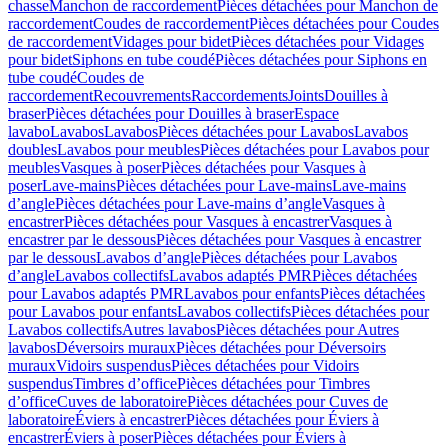
chasse
Manchon de raccordement
Pièces détachées pour Manchon de
raccordement
Coudes de raccordement
Pièces détachées pour Coudes
de raccordement
Vidages pour bidet
Pièces détachées pour Vidages
pour bidet
Siphons en tube coudé
Pièces détachées pour Siphons en
tube coudé
Coudes de
raccordement
Recouvrements
Raccordements
Joints
Douilles à
braser
Pièces détachées pour Douilles à braser
Espace
lavabo
Lavabos
Lavabos
Pièces détachées pour Lavabos
Lavabos
doubles
Lavabos pour meubles
Pièces détachées pour Lavabos pour
meubles
Vasques à poser
Pièces détachées pour Vasques à
poser
Lave-mains
Pièces détachées pour Lave-mains
Lave-mains
d’angle
Pièces détachées pour Lave-mains d’angle
Vasques à
encastrer
Pièces détachées pour Vasques à encastrer
Vasques à
encastrer par le dessous
Pièces détachées pour Vasques à encastrer
par le dessous
Lavabos d’angle
Pièces détachées pour Lavabos
d’angle
Lavabos collectifs
Lavabos adaptés PMR
Pièces détachées
pour Lavabos adaptés PMR
Lavabos pour enfants
Pièces détachées
pour Lavabos pour enfants
Lavabos collectifs
Pièces détachées pour
Lavabos collectifs
Autres lavabos
Pièces détachées pour Autres
lavabos
Déversoirs muraux
Pièces détachées pour Déversoirs
muraux
Vidoirs suspendus
Pièces détachées pour Vidoirs
suspendus
Timbres dʼoffice
Pièces détachées pour Timbres
dʼoffice
Cuves de laboratoire
Pièces détachées pour Cuves de
laboratoire
Éviers à encastrer
Pièces détachées pour Éviers à
encastrer
Éviers à poser
Pièces détachées pour Éviers à