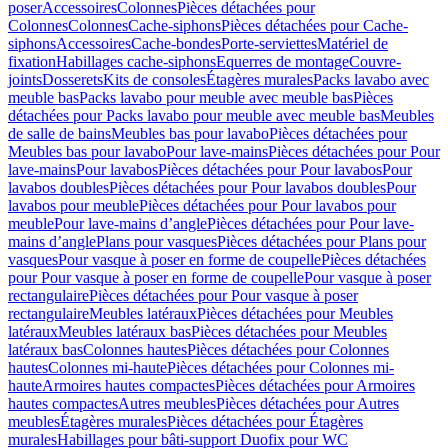
poser
Accessoires
Colonnes
Pièces détachées pour
Colonnes
Colonnes
Cache-siphons
Pièces détachées pour Cache-
siphons
Accessoires
Cache-bondes
Porte-serviettes
Matériel de
fixation
Habillages cache-siphons
Equerres de montage
Couvre-
joints
Dosserets
Kits de consoles
Étagères murales
Packs lavabo avec
meuble bas
Packs lavabo pour meuble avec meuble bas
Pièces
détachées pour Packs lavabo pour meuble avec meuble bas
Meubles
de salle de bains
Meubles bas pour lavabo
Pièces détachées pour
Meubles bas pour lavabo
Pour lave-mains
Pièces détachées pour Pour
lave-mains
Pour lavabos
Pièces détachées pour Pour lavabos
Pour
lavabos doubles
Pièces détachées pour Pour lavabos doubles
Pour
lavabos pour meuble
Pièces détachées pour Pour lavabos pour
meuble
Pour lave-mains d’angle
Pièces détachées pour Pour lave-
mains d’angle
Plans pour vasques
Pièces détachées pour Plans pour
vasques
Pour vasque à poser en forme de coupelle
Pièces détachées
pour Pour vasque à poser en forme de coupelle
Pour vasque à poser
rectangulaire
Pièces détachées pour Pour vasque à poser
rectangulaire
Meubles latéraux
Pièces détachées pour Meubles
latéraux
Meubles latéraux bas
Pièces détachées pour Meubles
latéraux bas
Colonnes hautes
Pièces détachées pour Colonnes
hautes
Colonnes mi-haute
Pièces détachées pour Colonnes mi-
haute
Armoires hautes compactes
Pièces détachées pour Armoires
hautes compactes
Autres meubles
Pièces détachées pour Autres
meubles
Étagères murales
Pièces détachées pour Étagères
murales
Habillages pour bâti-support Duofix pour WC