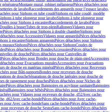
r générateur
Montage mural, robinet mélangeur
Pièces détachées pour
netteries de lavabo
Raccordements des appareils pour l’espace lavabo,
tachées pour Siphons en tube coudé
Siphons en tube coudé, modèle
Siphons à tube plongeur pour lavabo
Siphons à tube plongeur pour
achées pour Siphons à encastrer
Raccordements de lavabo
Pièces
Douilles à braser
Tubes de trop-plein
Rallonges
Vidages pour
re
Pièces détachées pour Siphons à double chambre
Siphons pour
 détachées pour Accessoires
Vidages pour appareils
Pièces détachées
hons à encastrer
Siphons apparents
Pièces détachées pour Siphons
rs muraux
Siphons
Pièces détachées pour Siphons
Coudes de
des
Pièces détachées pour Bondes
Accessoires
Pièces détachées pour
nivelles de douche
Pièces détachées pour Canivelles de
d
Pièces détachées pour Bondes pour douche de plain-pied
Accessoires
 détachées pour Evacuations murales
Accessoires pour évacuations
urs de douche en matériau minéral
Pièces détachées pour Receveurs
achées pour Bâti-supports
Bondes pour receveurs de douche
arations de douche
Séparations de douche latérales pour douche de
hes de rangement pour douches
Pièces détachées pour Niches de
aire
Pièces détachées pour Baignoires en acrylique sanitaire
Baignoires
inéral
Baignoires pour bébés
Pièces détachées pour Baignoires pour
tachées pour Vidages pour receveurs de douche, d52
Avec cache-
che, d62
Avec cache-bonde
Pièces détachées pour Avec cache-
ées pour Avec cache-bonde
Sans cache-bonde
Pièces détachées pour
 pour receveurs de douche Sestra
Sans cache-bonde
Pièces détachées