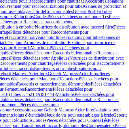
 détachées pour Raccordements pour chauffage
Accessoires
Isolations
couvrement pour raccords
Fixations pour tubes
Gaines de protection et
 pour assemblages à bride
Consommables
Geberit PushFit
Tubes
es pour Réductions
Coudes
Pièces détachées pour Coudes
Tés
Pièces
tachées pour Raccords et raccordements,
tribution à emboîter
Nourrices de distribution avec raccord fileté
Pièces
ffage
Pièces détachées pour Raccordements pour
s et raccords
Enjoliveurs pour tubes
Fixations pour tubes
Gaines de
tachées pour Armoires de distribution
Fixations pour nourrice de
es pour Raccords
Manchons
Pièces détachées pour
tables
Pièces détachées pour Raccords indémontables
Raccords et
iques
Pièces détachées pour Appliques
Nourrices de distribution avec
Raccordements pour chauffage
Pièces détachées pour Raccordements
 tubes et raccords
Enjoliveurs pour tubes
Fixations pour
eberit Mapress Acier Inox
Geberit Mapress Acier Inox
Pièces
Pièces détachées pour Manchons
Réductions
Pièces détachées pour
montables
Raccords et raccordements, démontables
Pièces détachées
ur Fermetures
Raccordements
Pièces détachées pour
 316)
Tubes 1.4521 (AISI 444)
Manchons
Pièces détachées pour
tables
Pièces détachées pour Raccords indémontables
Raccords et
ordements
Pièces détachées pour
s pour Accessoires pour Geberit Mapress Acier Inox
Isolations pour
rdements
Joints d'étanchéité
Jeux de vis pour assemblages à bride
Geberit
s pour Réductions
Coudes
Pièces détachées pour Coudes
Tés
Pièces
achées pour Transitions et raccords, démontables
Compensateurs
Pièces