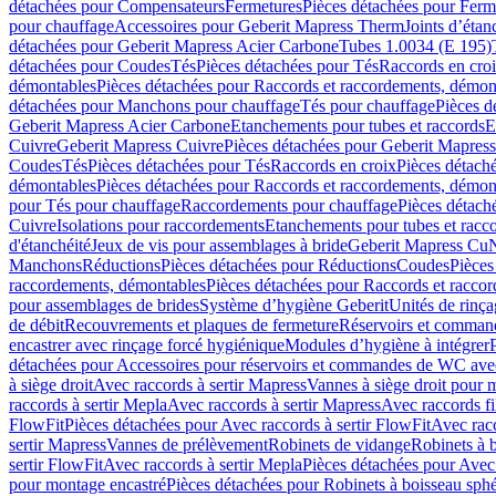
détachées pour Compensateurs
Fermetures
Pièces détachées pour Ferm
pour chauffage
Accessoires pour Geberit Mapress Therm
Joints d’étan
détachées pour Geberit Mapress Acier Carbone
Tubes 1.0034 (E 195)
détachées pour Coudes
Tés
Pièces détachées pour Tés
Raccords en cro
démontables
Pièces détachées pour Raccords et raccordements, démon
détachées pour Manchons pour chauffage
Tés pour chauffage
Pièces d
Geberit Mapress Acier Carbone
Etanchements pour tubes et raccords
E
Cuivre
Geberit Mapress Cuivre
Pièces détachées pour Geberit Mapres
Coudes
Tés
Pièces détachées pour Tés
Raccords en croix
Pièces détach
démontables
Pièces détachées pour Raccords et raccordements, démon
pour Tés pour chauffage
Raccordements pour chauffage
Pièces détach
Cuivre
Isolations pour raccordements
Etanchements pour tubes et racc
d'étanchéité
Jeux de vis pour assemblages à bride
Geberit Mapress Cu
Manchons
Réductions
Pièces détachées pour Réductions
Coudes
Pièces
raccordements, démontables
Pièces détachées pour Raccords et racco
pour assemblages de brides
Système d’hygiène Geberit
Unités de rinç
de débit
Recouvrements et plaques de fermeture
Réservoirs et comman
encastrer avec rinçage forcé hygiénique
Modules d’hygiène à intégrer
détachées pour Accessoires pour réservoirs et commandes de WC avec
à siège droit
Avec raccords à sertir Mapress
Vannes à siège droit pour 
raccords à sertir Mepla
Avec raccords à sertir Mapress
Avec raccords fi
FlowFit
Pièces détachées pour Avec raccords à sertir FlowFit
Avec racc
sertir Mapress
Vannes de prélèvement
Robinets de vidange
Robinets à 
sertir FlowFit
Avec raccords à sertir Mepla
Pièces détachées pour Avec 
pour montage encastré
Pièces détachées pour Robinets à boisseau sph