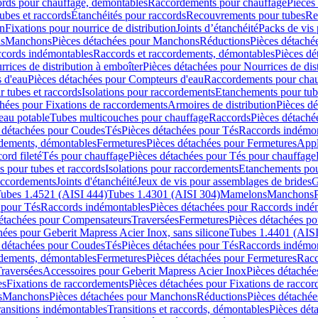
cords pour chauffage, démontables
Raccordements pour chauffage
Pièces
ubes et raccords
Étanchéités pour raccords
Recouvrements pour tubes
Re
on
Fixations pour nourrice de distribution
Joints d’étanchéité
Packs de vis
ds
Manchons
Pièces détachées pour Manchons
Réductions
Pièces détaché
ccords indémontables
Raccords et raccordements, démontables
Pièces dé
rrices de distribution à emboîter
Pièces détachées pour Nourrices de dis
 d'eau
Pièces détachées pour Compteurs d'eau
Raccordements pour chau
r tubes et raccords
Isolations pour raccordements
Etanchements pour tube
chées pour Fixations de raccordements
Armoires de distribution
Pièces dé
eau potable
Tubes multicouches pour chauffage
Raccords
Pièces détaché
 détachées pour Coudes
Tés
Pièces détachées pour Tés
Raccords indémon
rdements, démontables
Fermetures
Pièces détachées pour Fermetures
Appl
ord fileté
Tés pour chauffage
Pièces détachées pour Tés pour chauffage
ns pour tubes et raccords
Isolations pour raccordements
Etanchements pour
raccordements
Joints d'étanchéité
Jeux de vis pour assemblages de brides
G
ubes 1.4521 (AISI 444)
Tubes 1.4301 (AISI 304)
Mamelons
Manchons
 pour Tés
Raccords indémontables
Pièces détachées pour Raccords indé
détachées pour Compensateurs
Traversées
Fermetures
Pièces détachées po
hées pour Geberit Mapress Acier Inox, sans silicone
Tubes 1.4401 (AISI
 détachées pour Coudes
Tés
Pièces détachées pour Tés
Raccords indémon
rdements, démontables
Fermetures
Pièces détachées pour Fermetures
Racc
raversées
Accessoires pour Geberit Mapress Acier Inox
Pièces détachée
es
Fixations de raccordements
Pièces détachées pour Fixations de racco
s
Manchons
Pièces détachées pour Manchons
Réductions
Pièces détachée
ransitions indémontables
Transitions et raccords, démontables
Pièces dét