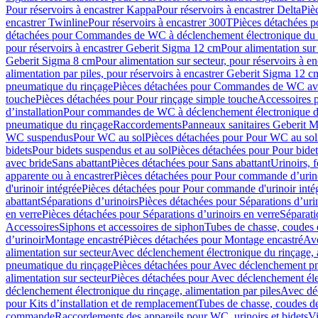
Pour réservoirs à encastrer Kappa
Pour réservoirs à encastrer Delta
Piè
encastrer Twinline
Pour réservoirs à encastrer 300T
Pièces détachées p
détachées pour Commandes de WC à déclenchement électronique du 
pour réservoirs à encastrer Geberit Sigma 12 cm
Pour alimentation sur
Geberit Sigma 8 cm
Pour alimentation sur secteur, pour réservoirs à 
alimentation par piles, pour réservoirs à encastrer Geberit Sigma 12 c
pneumatique du rinçage
Pièces détachées pour Commandes de WC ave
touche
Pièces détachées pour Pour rinçage simple touche
Accessoires
d’installation
Pour commandes de WC à déclenchement électronique d
pneumatique du rinçage
Raccordements
Panneaux sanitaires Geberit M
WC suspendus
Pour WC au sol
Pièces détachées pour Pour WC au sol
bidets
Pour bidets suspendus et au sol
Pièces détachées pour Pour bidet
avec bride
Sans abattant
Pièces détachées pour Sans abattant
Urinoirs, 
apparente ou à encastrer
Pièces détachées pour Pour commande d’urino
d'urinoir intégrée
Pièces détachées pour Pour commande d'urinoir inté
abattant
Séparations d’urinoirs
Pièces détachées pour Séparations d’uri
en verre
Pièces détachées pour Séparations d’urinoirs en verre
Séparati
Accessoires
Siphons et accessoires de siphon
Tubes de chasse, coudes 
dʼurinoir
Montage encastré
Pièces détachées pour Montage encastré
Ave
alimentation sur secteur
Avec déclenchement électronique du rinçage, a
pneumatique du rinçage
Pièces détachées pour Avec déclenchement p
alimentation sur secteur
Pièces détachées pour Avec déclenchement élec
déclenchement électronique du rinçage, alimentation par piles
Avec dé
pour Kits d’installation et de remplacement
Tubes de chasse, coudes de
commande
Raccordements des appareils pour WC, urinoirs et bidets
Vi