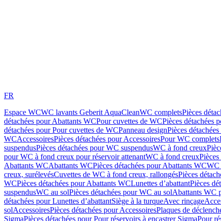
FR
Espace WC
WC lavants Geberit AquaClean
WC complets
Pièces déta
détachées pour Abattants WC
Pour cuvettes de WC
Pièces détachées 
détachées pour Pour cuvettes de WC
Panneau design
Pièces détachées
WC
Accessoires
Pièces détachées pour Accessoires
Pour WC complets
suspendus
Pièces détachées pour WC suspendus
WC à fond creux
Pièc
pour WC à fond creux pour réservoir attenant
WC à fond creux
Pièces
Abattants WC
Abattants WC
Pièces détachées pour Abattants WC
WC 
creux, surélevés
Cuvettes de WC à fond creux, rallongés
Pièces détach
WC
Pièces détachées pour Abattants WC
Lunettes d’abattant
Pièces dé
suspendus
WC au sol
Pièces détachées pour WC au sol
Abattants WC p
détachées pour Lunettes d’abattant
Siège à la turque
Avec rinçage
Acce
sol
Accessoires
Pièces détachées pour Accessoires
Plaques de déclenc
Sigma
Pièces détachées pour Pour réservoirs à encastrer Sigma
Pour ré