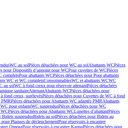
endus
WC au sol
Pièces détachées pour WC au sol
Abattants WC
Pièces
es pour Dispositifs d’appoint pour WC
Pour cuvettes de WC
Pièces
C complets
Pour abattants WC
Pièces détachées pour Pour abattants
ants WC et WC complets
Consommables
WC et abattants WC
WC
C au sol
WC à fond creux pour réservoir attenant
Pièces détachées
amique sanitaire
Attenant
Abattants WC
Pièces détachées pour
à fond creux, surélevés
Pièces détachées pour Cuvettes de WC à fond
és PMR
Pièces détachées pour Abattants WC adaptés PMR
Abattants
r WC pour enfants
WC suspendus
Pièces détachées pour WC
s WC
Pièces détachées pour Abattants WC
Lunettes d’abattant
Pièces
r Bidets suspendus
Bidets au sol
Pièces détachées pour Bidets au
s pour Plaques de déclenchement
Pour réservoirs à encastrer
astrer Omega
Pour réservoirs à encastrer Kappa
Pièces détachées pour