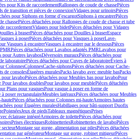
ées pour Kits de raccordement
Rallonges de coude de chasse
Pièces
s de transition et pièces de connexion
Vidages pour urinoirs
Pièces
achées pour Siphons en forme d’escargot
Siphons à encastrer
Pièces
de chasse
Pièces détachées pour Rallonges de coude de chasse et tube
 de raccordement
Vidages pour bidet
Pièces détachées pour Vidages
ouilles à braser
Pièces détachées pour Douilles à braser
Espace
asques à poser
Pièces détachées pour Vasques à poser
Lave-
our Vasques à encastrer
Vasques à encastrer par le dessous
Pièces
s PMR
Pièces détachées pour Lavabos adaptés PMR
Lavabos pour
s pour Autres lavabos
Déversoirs muraux
Pièces détachées pour
e laboratoire
Pièces détachées pour Cuves de laboratoire
Éviers à
our Colonnes
Colonnes
Cache-siphons
Pièces détachées pour Cache-
ts de consoles
Étagères murales
Packs lavabo avec meuble bas
Packs
 pour lavabo
Pièces détachées pour Meubles bas pour lavabo
Pour
r Pour lavabos doubles
Pour lavabos pour meuble
Pièces détachées
our Plans pour vasques
Pour vasque à poser en forme de
 à poser rectangulaire
Meubles latéraux
Pièces détachées pour Meubles
-haute
Pièces détachées pour Colonnes mi-haute
Armoires hautes
tachées pour Étagères murales
Habillages pour bâti-support Duofix
ge
Poignées
Jeux de pieds
Tableaux magnétiques
Prises
vec éclairage intégré
Armoires de toilette
Pièces détachées pour
soires
Prises électriques
Robinetteries
Robinetteries de lavabo
Pièces
 secteur
Montage sur gorge, alimentation par piles
Pièces détachées
entation par générateur
Montage sur gorge, robinet mitigeur
Pièces
n sur secteur
Montage mural, alimentation par piles
Pièces détachées