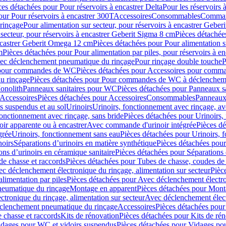
ces détachées pour Pour réservoirs à encastrer Delta
Pour les réservoirs 
our Pour réservoirs à encastrer 300T
Accessoires
Consommables
Command
rinçage
Pour alimentation sur secteur, pour réservoirs à encastrer Gebe
 secteur, pour réservoirs à encastrer Geberit Sigma 8 cm
Pièces détachées
encastrer Geberit Omega 12 cm
Pièces détachées pour Pour alimentation s
m
Pièces détachées pour Pour alimentation par piles, pour réservoirs à 
c déclenchement pneumatique du rinçage
Pour rinçage double touche
P
 pour commandes de WC
Pièces détachées pour Accessoires pour com
u rinçage
Pièces détachées pour Pour commandes de WC à déclencheme
onolith
Panneaux sanitaires pour WC
Pièces détachées pour Panneaux s
Accessoires
Pièces détachées pour Accessoires
Consommables
Panneaux 
s suspendus et au sol
Urinoirs
Urinoirs, fonctionnement avec rinçage, av
fonctionnement avec rinçage, sans bride
Pièces détachées pour Urinoirs,
ir apparente ou à encastrer
Avec commande d'urinoir intégrée
Pièces d
grée
Urinoirs, fonctionnement sans eau
Pièces détachées pour Urinoirs, 
noirs
Séparations d’urinoirs en matière synthétique
Pièces détachées pour
ons d’urinoirs en céramique sanitaire
Pièces détachées pour Séparations 
de chasse et raccords
Pièces détachées pour Tubes de chasse, coudes de 
c déclenchement électronique du rinçage, alimentation sur secteur
Pièc
limentation par piles
Pièces détachées pour Avec déclenchement électron
neumatique du rinçage
Montage en apparent
Pièces détachées pour Mont
tronique du rinçage, alimentation sur secteur
Avec déclenchement électr
clenchement pneumatique du rinçage
Accessoires
Pièces détachées pour
 chasse et raccords
Kits de rénovation
Pièces détachées pour Kits de ré
dages pour WC et vidoirs suspendus
Pièces détachées pour Vidages po