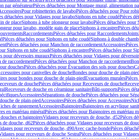
on par générateur
Pièces détachées pour Montage mural, alimentation pa
Accessoires
Pour robinetteries de lavabo
Pièces détachées pour Pour robi
es détachées pour Vidages pour lavabo
Siphons en tube coudé
Pièces dé
in de place
Siphons à tube plongeur pour lavabo
Pièces détachées pour 
ongeur pour lavabo, modèle gain de place
Siphons à encastrer
Pièces dét
ouvrements
Raccordements
Pièces détachées pour Raccordements
Joints
dé
Pièces détachées pour Siphons en tube coudé
Siphons à double chamb
ent
Pièces détachées pour Manchon de raccordement
Accessoires
Pièces
our Siphons en tube coudé
Siphons à encastrer
Pièces détachées pour Sip
s pour déversoirs muraux
Pièces détachées pour Vidages pour déversoi
 de raccordement
Pièces détachées pour Manchon de raccordement
Bon
pour douches
Pièces détachées pour Évacuation des sols pour douches
Ca
ccessoires pour canivelles de douche
Bondes pour douche de plain-pie
ires pour bondes pour douche de plain-pied
Evacuations murales
Pièces
eceveurs de douche
Pièces détachées pour Receveurs de douche
Receve
ral
Receveurs de douche en céramique sanitaire
Bâti-supports
Pièces dét
pécifiques
Accessoires
Séparations de douche
Pièces détachées pour Sép
 douche de plain-pied
Accessoires
Pièces détachées pour Accessoires
Nic
Niches de rangement
Accessoires
Baignoires
Baignoires en acrylique sanit
res en matériau minéral
Pièces détachées pour Baignoires en matériau m
douches et baignoires
Vidages pour receveurs de douche, d52
Pièces dé
s de douche, d62
Pièces détachées pour Vidages pour receveurs de dou
Vidages pour receveurs de douche, d90
Avec cache-bonde
Pièces détach
Vidages pour receveurs de douche Sestra
Pièces détachées pour Vidages