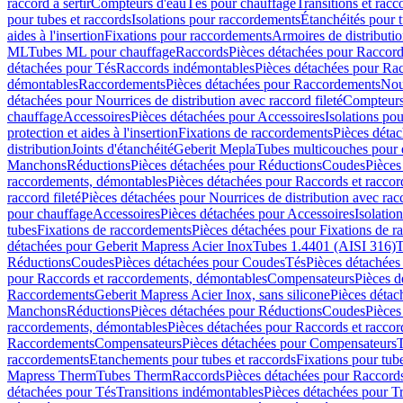
raccord à sertir
Compteurs d'eau
Tés pour chauffage
Transitions et rac
pour tubes et raccords
Isolations pour raccordements
Étanchéités pour t
aides à l'insertion
Fixations pour raccordements
Armoires de distributi
ML
Tubes ML pour chauffage
Raccords
Pièces détachées pour Raccor
détachées pour Tés
Raccords indémontables
Pièces détachées pour Ra
démontables
Raccordements
Pièces détachées pour Raccordements
Nou
détachées pour Nourrices de distribution avec raccord fileté
Compteurs
chauffage
Accessoires
Pièces détachées pour Accessoires
Isolations pou
protection et aides à l'insertion
Fixations de raccordements
Pièces déta
distribution
Joints d'étanchéité
Geberit Mepla
Tubes multicouches pour 
Manchons
Réductions
Pièces détachées pour Réductions
Coudes
Pièces
raccordements, démontables
Pièces détachées pour Raccords et racco
raccord fileté
Pièces détachées pour Nourrices de distribution avec racc
pour chauffage
Accessoires
Pièces détachées pour Accessoires
Isolatio
tubes
Fixations de raccordements
Pièces détachées pour Fixations de 
détachées pour Geberit Mapress Acier Inox
Tubes 1.4401 (AISI 316)
T
Réductions
Coudes
Pièces détachées pour Coudes
Tés
Pièces détachées
pour Raccords et raccordements, démontables
Compensateurs
Pièces 
Raccordements
Geberit Mapress Acier Inox, sans silicone
Pièces détac
Manchons
Réductions
Pièces détachées pour Réductions
Coudes
Pièces
raccordements, démontables
Pièces détachées pour Raccords et racco
Raccordements
Compensateurs
Pièces détachées pour Compensateurs
T
raccordements
Etanchements pour tubes et raccords
Fixations pour tub
Mapress Therm
Tubes Therm
Raccords
Pièces détachées pour Raccord
détachées pour Tés
Transitions indémontables
Pièces détachées pour T