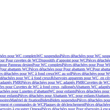
chées pour WC complets
WC suspendus
Pièces détachées pour WC susp
pour Pour cuvettes de WC
Dispositifs d’appoint pour WC
Pièces détaché
 pour Panneau design
Pour WC complets
Pièces détachées pour Pour W
Pour abattants WC
Pièces détachées pour Pour abattants WC
Pour abatt
es détachées pour WC à fond creux
WC au sol
Pièces détachées pour W
 détachées pour WC à fond creux
Réservoirs apparents pour WC, en cér
adaptés PMR
Pièces détachées pour WC adaptés PMR
Cuvettes de WC 
ées pour Cuvettes de WC à fond creux, rallongés
Abattants WC adapt
tachées pour Lunettes d’abattant
WC pour enfants
Pièces détachées pou
our enfants
Pièces détachées pour Abattants WC pour enfants
Abattant
ssoires
Matériel de fixation
Bidets
Bidets suspendus
Pièces détachées pou
hement et commandes de WC
Plaques de déclenchement
Pièces détachée
servoirs à encastrer Omega
Pièces détachées pour Pour réservoirs à enc