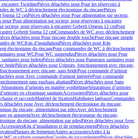
à encastrer Twinline
Pièces détachées pour Pour les réservoirs à
es de WC à déclenchement électronique du rinçage
Pièces
rit Sigma 12 cm
Pièces détachées pour Pour alimentation sur secteur,
 pour Pour alimentation sur secteur, pour réservoirs à encastrer
ur secteur, pour réservoirs à encastrer Geberit Omega 12 cm
Pour
encastrer Geberit Sigma 12 cm
Commandes de WC avec déclenchement
ièces détachées pour Pour rinçage double touche
Pour rinçage simple
mandes de WC
Kits d’installation
Pièces détachées pour Kits
nt électronique du rinçage
Pour commandes de WC à déclenchement
anitaires pour WC
Pour WC suspendus
Pièces détachées pour Pour
sanitaires pour bidets
Pièces détachées pour Panneaux sanitaires pour
ec bride
Pièces détachées pour Urinoirs, fonctionnement avec rinçage,
 fonctionnement avec rinçage, sans bride
Pour commande d’urinoir
étachées pour Avec commande d'urinoir intégrée
Pour commande
fonctionnement sans eau
Sans abattant
Pièces détachées pour Sans
 Séparations d’urinoirs en matière synthétique
Séparations d’urinoirs
d’urinoirs en céramique sanitaire
Accessoires
Pièces détachées pour
chasse et raccords
Matériel de fixation
Habillages latéraux
Commandes
es détachées pour Avec déclenchement électronique du rinçage,
ique du rinçage, alimentation par piles
Avec déclenchement
age en apparent
Avec déclenchement électronique du rinçage,
onique du rinçage, alimentation par piles
Pièces détachées pour Avec
 Accessoires
Kits d’installation et de remplacement
Pièces détachées
novation
Plaques de fermeture
Autres accessoires
Aides à la
ur WC et vidoirs suspendus
Coudes de raccordement
Pièces détachées