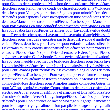
pour Coudes de raccordement
Manchon de raccordement
Pièces détac
détachées pour Rallonges de coude de chasse
Raccords en PVC
Pièce
détachées pour Vidages pour urinoirs
Siphons pour urinoir
Pièces déta
détachées pour Siphons à encastrer
Siphons en tube coudé
Pièces déta
de chasse
Manchon de raccordement
Pièces détachées pour Manchon 
pour bidet
Siphons en tube coudé
Pièces détachées pour Siphons en tu
lavabo
Lavabos
Lavabos
Pièces détachées pour Lavabos
Lavabos doubl
mains
Pièces détachées pour Lave-mains
Lave-mains d’angle
Pièces dé
détachées pour Vasques à encastrer par le dessous
Lavabos d’angle
Piè
enfants
Pièces détachées pour Lavabos pour enfants
Lavabos collectifs
Déversoirs muraux
Vidoirs suspendus
Pièces détachées pour Vidoirs s
encastrer
Pièces détachées pour Éviers à encastrer
Éviers à poser
Pièces
siphons
Accessoires
Cache-bondes
Porte-serviettes
Matériel de fixation
H
lavabo pour meuble avec meuble bas
Pièces détachées pour Packs la
lave-mains
Pièces détachées pour Pour lave-mains
Pour lavabos
Pièces
pour Pour lavabos pour meuble
Pour lave-mains d’angle
Pièces détach
coupelle
Pièces détachées pour Pour vasque à poser en forme de coupe
latéraux
Meubles latéraux bas
Pièces détachées pour Meubles latéraux 
compactes
Pièces détachées pour Armoires hautes compactes
Autres m
pour WC suspendu
Accessoires
Compartiments de tiroirs et casiers de
électriques
Autres accessoires
Miroirs et armoires et toilette
Miroirs
Pièc
Armoires de toilette
Avec éclairage intégré
Pièces détachées pour Avec 
détachées pour Robinetteries de lavabo
Montage sur gorge, alimentatio
pour Montage sur gorge, alimentation par piles
Montage sur gorge, ali
détachées pour Montage sur gorge, robinet mitigeur
Montage mural, al