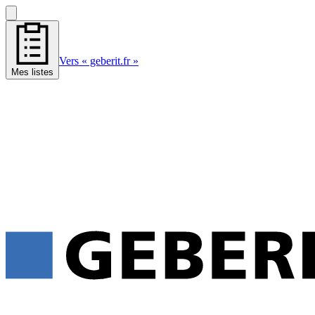
Vers « geberit.fr »
Mes listes