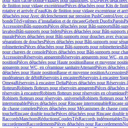
pour Sans cache-bonde
Vidages pour baignoires, d52
Pièces détachées
de finition pour vidage excentrique
Pièces détachées pour Kits de fini
rotative et arrivée d’eau
Kits de finition pour vidage excentrique et arr
détachées pour Avec déclenchement par pression PushControl
Avec c
bonde
Tés
Systèmes d’installation et de rinçage
Geberit Duofix
Parois
Pi
Accessoires
Bâti-supports
Pièces détachées pour Bâti-supports
Bâti-su
lavabos
Bâti-supports pour bidets
Pièces détachées pour Bâti-supports 
murale
Pièces détachées pour Bâti-supports pour douches avec évacua
séparations de douches
Pièces détachées pour Bâti-supports pour sépa
robinetteries
Pièces détachées pour Bâti-supports pour robinetteries
Bât
pour charges de console
Pièces détachées pour Bâti-supports pour cha
Accessoires
Réservoirs apparents
Réservoirs apparents pour WC, en ma
position
Pièces détachées pour Haute position
Basse et moyenne positi
apparents pour WC, en céramique sanitaire
Attenant
Pièces détachées 
détachées pour Haute position
Basse et moyenne position
Accessoires
P
modérateurs de débit
Réservoirs à encastrer
Réservoirs à encastrer Sig
Omega
Réservoirs à encastrer Delta
Pièces détachées pour Réservoirs à
flotteurs
Robinets flotteurs pour réservoirs apparents
Pièces détachées p
réservoirs à encastrer
Robinets flotteurs pour réservoirs en céramique
P
Robinets flotteurs pour réservoirs, universels
Robinets flotteurs pour 
interrompable
Pièces détachées pour Rinçage interrompable
Rinçage s
de chasse complets
Pièces détachées pour Mécanismes de chasse comp
touche
Rinçage double touche
Pièces détachées pour Rinçage double 
Raccords
Manchons
Réductions
Coudes
Tés
Raccords indémontables
Tra
raccordement
Raccordements
Pièces détachées pour Raccordements
Nou