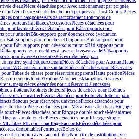
tive
Pièces détachées pour Avec actionnement par poignée rotative
Kits
rrivée d’eau
Pièces détachées pour Avec actionnement par poignée
 et arrivée d’eau
Avec déclenchement par pression PushControl
Pièces
idages pour baignoires
Kits de raccordement
Bouchons de
tèmes porteurs
Habillages
Accessoires
Pièces détachées pour
rts pour lavabos
Pièces détachées pour Bâti-supports pour
ts pour urinoirs
Bâti-supports pour douches avec évacuation
our Bâti-supports pour douches et baignoires
Bâti-supports pour
es pour Bâti-supports pour déversoirs muraux
Bâti-supports pour
Bâti-supports pour machines à laver et lave-vaisselle
Bâti-supports
ports pour éviers
Accessoires
Pièces détachées pour
 en matière synthétique
Attenant
Pièces détachées pour Attenant
Haute
s pour WC, en céramique sanitaire
Pièces détachées pour Réservoirs
 pour Tubes de chasse pour réservoirs apparents
Haute position
Pièces
r Raccordements
Joints
Fixations
Manchettes
Mamelons, rosaces et
astrer Omega
Pièces détachées pour Réservoirs à encastrer
inets flotteurs
Robinets flotteurs
Pièces détachées pour Robinets
réservoirs à encastrer
Pièces détachées pour Robinets flotteurs pour
inets flotteurs pour réservoirs, universels
Pièces détachées pour
mes de chasse
Pièces détachées pour Mécanismes de chasse
Rinçage
le touche
Pièces détachées pour Rinçage double touche
Mécanismes
e
Rinçage simple touche
Pièces détachées pour Rinçage simple
s ML
Tubes ML pour chauffage
Raccords
Pièces détachées pour
raccords, démontables
Fermetures
Boîtes de
s de distribution avec raccord fileté
Nourrice de distribution avec