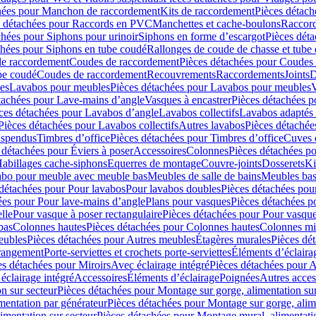
hées pour Manchon de raccordement
Kits de raccordement
Pièces détach
s détachées pour Raccords en PVC
Manchettes et cache-boulons
Raccord
chées pour Siphons pour urinoir
Siphons en forme d’escargot
Pièces dét
chées pour Siphons en tube coudé
Rallonges de coude de chasse et tube 
de raccordement
Coudes de raccordement
Pièces détachées pour Coudes
be coudé
Coudes de raccordement
Recouvrements
Raccordements
Joints
D
es
Lavabos pour meubles
Pièces détachées pour Lavabos pour meubles
V
tachées pour Lave-mains d’angle
Vasques à encastrer
Pièces détachées p
ces détachées pour Lavabos d’angle
Lavabos collectifs
Lavabos adapté
Pièces détachées pour Lavabos collectifs
Autres lavabos
Pièces détachée
uspendus
Timbres dʼoffice
Pièces détachées pour Timbres dʼoffice
Cuves d
 détachées pour Éviers à poser
Accessoires
Colonnes
Pièces détachées p
abillages cache-siphons
Equerres de montage
Couvre-joints
Dosserets
Ki
vabo pour meuble avec meuble bas
Meubles de salle de bains
Meubles bas
 détachées pour Pour lavabos
Pour lavabos doubles
Pièces détachées pou
ées pour Pour lave-mains d’angle
Plans pour vasques
Pièces détachées p
lle
Pour vasque à poser rectangulaire
Pièces détachées pour Pour vasque
bas
Colonnes hautes
Pièces détachées pour Colonnes hautes
Colonnes mi
eubles
Pièces détachées pour Autres meubles
Étagères murales
Pièces dé
 rangement
Porte-serviettes et crochets porte-serviettes
Éléments d’éclaira
es détachées pour Miroirs
Avec éclairage intégré
Pièces détachées pour A
éclairage intégré
Accessoires
Éléments d’éclairage
Poignées
Autres acces
n sur secteur
Pièces détachées pour Montage sur gorge, alimentation sur
mentation par générateur
Pièces détachées pour Montage sur gorge, alim
imentation sur secteur
Pièces détachées pour Montage mural, alimentatio