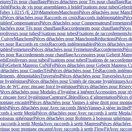
etures
Tés pour chauffage
Pièces détachées pour Tés pour chauffage
Rac
chéité
Packs de vis pour assemblages à bride
Fixations pour tubes
Geberi
Tubes 1.0215 (E 220)
Mamelons
Manchons
Pièces détachées pour Manc
ix
Pièces détachées pour Raccords en croix
Raccords indémontables
Pièc
tables
Compensateurs
Pièces détachées pour Compensateurs
Fermetures
étachées pour Tés pour chauffage
Raccordements pour chauffage
Pièces
njoliveurs pour tubes
Fixations pour tubes
Fixations de raccordements
Jo
s Cuivre
Manchons
Pièces détachées pour Manchons
Réductions
Pièces d
ées pour Raccords en croix
Raccords indémontables
Pièces détachées po
tables
Fermetures
Pièces détachées pour Fermetures
Raccordements
Pièc
ées pour Raccordements pour chauffage
Accessoires pour Geberit Mapr
ords
Enjoliveurs pour tubes
Fixations pour tubes
Fixations de raccordeme
NiFe
Geberit Mapress CuNiFe
Pièces détachées pour Geberit Mapress 
 détachées pour Coudes
Tés
Pièces détachées pour Tés
Raccords indémon
rdements, démontables
Traversées
Pièces détachées pour Traversées
Acces
age hygiéniques
Pièces détachées pour Unités de rinçage hygiéniques
Acc
des de WC avec rinçage forcé hygiénique
Pièces détachées pour Réser
Pièces détachées pour Modules d’hygiène à intégrer
Accessoires pour r
 rinçage forcé hygiénique
Capteurs
Câbles
Blocs d’alimentation
Pièces d
montage encastré
Pièces détachées pour Vannes à siège droit pour monta
letés
Pièces détachées pour Avec raccords filetés
Vannes à siège incliné
P
ords à sertir Mepla
Pièces détachées pour Avec raccords à sertir Mepla
boisseau sphérique
Pièces détachées pour Robinets à boisseau sphérique
raccords à sertir Mepla
Avec raccords à sertir Mapress
Pièces détachées
érique pour montage encastré
Avec raccords à sertir FlowFit
Avec raccord