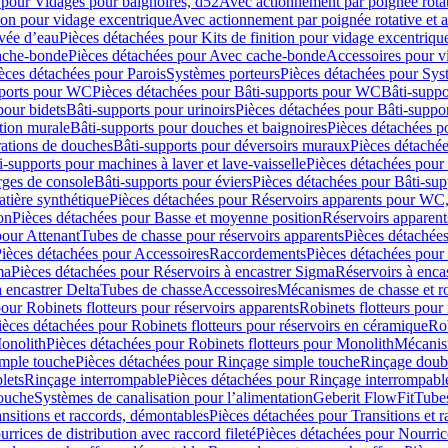
 pour Vidages pour baignoires, d52
Avec actionnement par poignée rota
tion pour vidage excentrique
Avec actionnement par poignée rotative et a
ivée d’eau
Pièces détachées pour Kits de finition pour vidage excentrique
ache-bonde
Pièces détachées pour Avec cache-bonde
Accessoires pour v
èces détachées pour Parois
Systèmes porteurs
Pièces détachées pour Sys
pports pour WC
Pièces détachées pour Bâti-supports pour WC
Bâti-suppo
pour bidets
Bâti-supports pour urinoirs
Pièces détachées pour Bâti-suppor
tion murale
Bâti-supports pour douches et baignoires
Pièces détachées p
rations de douches
Bâti-supports pour déversoirs muraux
Pièces détaché
i-supports pour machines à laver et lave-vaisselle
Pièces détachées pour 
rges de console
Bâti-supports pour éviers
Pièces détachées pour Bâti-sup
tière synthétique
Pièces détachées pour Réservoirs apparents pour WC,
on
Pièces détachées pour Basse et moyenne position
Réservoirs apparent
pour Attenant
Tubes de chasse pour réservoirs apparents
Pièces détachées
ièces détachées pour Accessoires
Raccordements
Pièces détachées pou
ma
Pièces détachées pour Réservoirs à encastrer Sigma
Réservoirs à enc
 encastrer Delta
Tubes de chasse
Accessoires
Mécanismes de chasse et rob
our Robinets flotteurs pour réservoirs apparents
Robinets flotteurs pour 
ièces détachées pour Robinets flotteurs pour réservoirs en céramique
Rob
Monolith
Pièces détachées pour Robinets flotteurs pour Monolith
Mécanis
imple touche
Pièces détachées pour Rinçage simple touche
Rinçage doub
lets
Rinçage interrompable
Pièces détachées pour Rinçage interrompabl
touche
Systèmes de canalisation pour l’alimentation
Geberit FlowFit
Tube
nsitions et raccords, démontables
Pièces détachées pour Transitions et 
rrices de distribution avec raccord fileté
Pièces détachées pour Nourrice