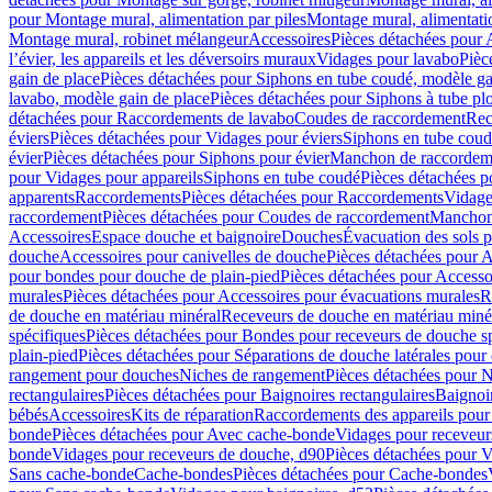
pour Montage mural, alimentation par piles
Montage mural, alimentati
Montage mural, robinet mélangeur
Accessoires
Pièces détachées pour 
l’évier, les appareils et les déversoirs muraux
Vidages pour lavabo
Pièc
gain de place
Pièces détachées pour Siphons en tube coudé, modèle ga
lavabo, modèle gain de place
Pièces détachées pour Siphons à tube pl
détachées pour Raccordements de lavabo
Coudes de raccordement
Rec
éviers
Pièces détachées pour Vidages pour éviers
Siphons en tube cou
évier
Pièces détachées pour Siphons pour évier
Manchon de raccordem
pour Vidages pour appareils
Siphons en tube coudé
Pièces détachées p
apparents
Raccordements
Pièces détachées pour Raccordements
Vidage
raccordement
Pièces détachées pour Coudes de raccordement
Manchon
Accessoires
Espace douche et baignoire
Douches
Évacuation des sols 
douche
Accessoires pour canivelles de douche
Pièces détachées pour A
pour bondes pour douche de plain-pied
Pièces détachées pour Accesso
murales
Pièces détachées pour Accessoires pour évacuations murales
R
de douche en matériau minéral
Receveurs de douche en matériau miné
spécifiques
Pièces détachées pour Bondes pour receveurs de douche s
plain-pied
Pièces détachées pour Séparations de douche latérales pour
rangement pour douches
Niches de rangement
Pièces détachées pour 
rectangulaires
Pièces détachées pour Baignoires rectangulaires
Baignoi
bébés
Accessoires
Kits de réparation
Raccordements des appareils pour 
bonde
Pièces détachées pour Avec cache-bonde
Vidages pour receveur
bonde
Vidages pour receveurs de douche, d90
Pièces détachées pour 
Sans cache-bonde
Cache-bondes
Pièces détachées pour Cache-bondes