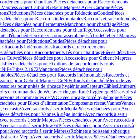
cordements pour chauffage
Pièces détachées pour Raccordements
t Mapress Acier Carbone
Geberit Mapress Acier Carbone
Pièces
hons
Réductions
Pièces détachées pour Réductions
Coudes
Pièces
es détachées pour Raccords indémontables
Raccords et raccordements,
Pièces détachées pour Fermetures
Manchons pour chauffage
Pièces
 détachées pour Raccordements pour chauffage
Accessoires pour
ints d'étanchéité
Jeux de vis pour assemblages à bride
Geberit Mapress
étachées pour Réductions
Coudes
Pièces détachées pour
ur Raccords indémontables
Raccords et raccordements,
es détachées pour Raccordements
Tés pour chauffage
Pièces détachées
ess Cuivre
Pièces détachées pour Accessoires pour Geberit Mapress
nts
Pièces détachées pour Fixations de raccordements
Joints
CuNiFe
Tubes 2.1972
Manchons
Pièces détachées pour
tables
Pièces détachées pour Raccords indémontables
Raccords et
soires pour Geberit Mapress CuNiFe
Joints d'étanchéité
Jeux de vis
essoires pour unités de rinçage hygiéniques
Capteurs
Câbles
Limiteurs
voirs et commandes de WC avec rinçage forcé hygiénique
Réservoirs à
éservoirs et commandes de WC avec rinçage forcé hygiénique
Pièces
étachées pour Blocs d’alimentation
Composants réseau
Vannes
Vannes
ge encastré
Avec raccords à sertir Mepla
Pièces détachées pour Avec
ièces détachées pour Vannes à siège incliné
Avec raccords à sertir
Avec raccords à sertir Mapress
Pièces détachées pour Avec raccords à
Avec raccords à sertir FlowFit
Pièces détachées pour Avec raccords à
 pour Avec raccords à sertir Mapress
Robinets à boisseau sphérique
s à sertir Mepla
Avec raccords à sertir Mapress
Pièces détachées pour