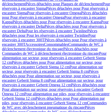
déclenchement
Pièces détachées pour Plaques de déclenchement
Pour
réservoirs à encastrer Sigma
Pièces détachées pour Pour réservoirs à
encastrer Sigma
Pour réservoirs à encastrer Omega
Pièces détachées
pour Pour réservoirs à encastrer Omega
Pour réservoirs à encastrer
Kappa
Pièces détachées pour Pour réservoirs à encastrer Kappa
Pour
réservoirs à encastrer Delta
Pièces détachées pour Pour réservoirs à
encastrer Delta
Pour les réservoirs à encastrer Twinline
Pièces
détachées pour Pour les réservoirs à encastrer Twinline
Pour
réservoirs à encastrer 300T
Pièces détachées pour Pour réservoirs à
encastrer 300T
Accessoires
Consommables
Commandes de WC à
déclenchement électronique du rinçage
Pièces détachées pour
Commandes de WC à déclenchement électronique du rinçage
Pour
alimentation sur secteur, pour réservoirs à encastrer Geberit Sigma
12 cm
Pièces détachées pour Pour alimentation sur secteur, pour
réservoirs à encastrer Geberit Sigma 12 cm
Pour alimentation sur
secteur, pour réservoirs à encastrer Geberit Sigma 8 cm
Pièces
détachées pour Pour alimentation sur secteur, pour réservoirs à
encastrer Geberit Sigma 8 cm
Pour alimentation sur secteur, pour
réservoirs à encastrer Geberit Omega 12 cm
Pièces détachées pour
Pour alimentation sur secteur, pour réservoirs à encastrer Geberit
Omega 12 cm
Pour alimentation par piles, pour réservoirs à encastrer
Geberit Sigma 12 cm
Pièces détachées pour Pour alimentation par
piles, pour réservoirs à encastrer Geberit Sigma 12 cm
Commandes
de WC avec déclenchement pneumatique du rinçage
Pièces
détachées pour Commandes de WC avec déclenchement