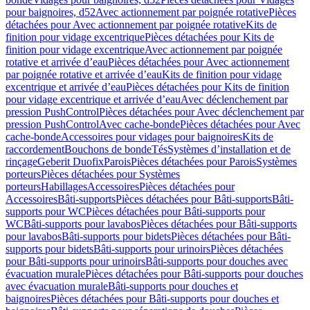
pour baignoires, d52
Avec actionnement par poignée rotative
Pièces
détachées pour Avec actionnement par poignée rotative
Kits de
finition pour vidage excentrique
Pièces détachées pour Kits de
finition pour vidage excentrique
Avec actionnement par poignée
rotative et arrivée d’eau
Pièces détachées pour Avec actionnement
par poignée rotative et arrivée d’eau
Kits de finition pour vidage
excentrique et arrivée d’eau
Pièces détachées pour Kits de finition
pour vidage excentrique et arrivée d’eau
Avec déclenchement par
pression PushControl
Pièces détachées pour Avec déclenchement par
pression PushControl
Avec cache-bonde
Pièces détachées pour Avec
cache-bonde
Accessoires pour vidages pour baignoires
Kits de
raccordement
Bouchons de bonde
Tés
Systèmes d’installation et de
rinçage
Geberit Duofix
Parois
Pièces détachées pour Parois
Systèmes
porteurs
Pièces détachées pour Systèmes
porteurs
Habillages
Accessoires
Pièces détachées pour
Accessoires
Bâti-supports
Pièces détachées pour Bâti-supports
Bâti-
supports pour WC
Pièces détachées pour Bâti-supports pour
WC
Bâti-supports pour lavabos
Pièces détachées pour Bâti-supports
pour lavabos
Bâti-supports pour bidets
Pièces détachées pour Bâti-
supports pour bidets
Bâti-supports pour urinoirs
Pièces détachées
pour Bâti-supports pour urinoirs
Bâti-supports pour douches avec
évacuation murale
Pièces détachées pour Bâti-supports pour douches
avec évacuation murale
Bâti-supports pour douches et
baignoires
Pièces détachées pour Bâti-supports pour douches et