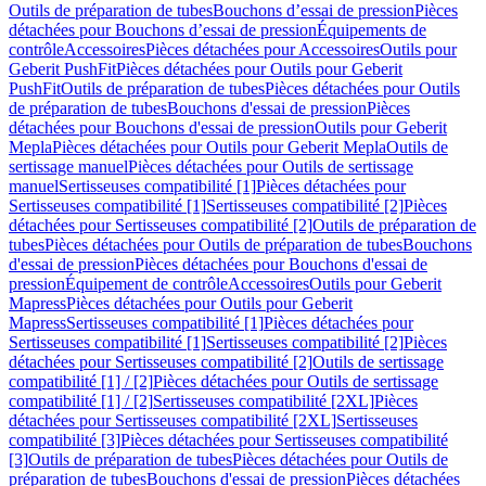
Outils de préparation de tubes
Bouchons d’essai de pression
Pièces
détachées pour Bouchons d’essai de pression
Équipements de
contrôle
Accessoires
Pièces détachées pour Accessoires
Outils pour
Geberit PushFit
Pièces détachées pour Outils pour Geberit
PushFit
Outils de préparation de tubes
Pièces détachées pour Outils
de préparation de tubes
Bouchons d'essai de pression
Pièces
détachées pour Bouchons d'essai de pression
Outils pour Geberit
Mepla
Pièces détachées pour Outils pour Geberit Mepla
Outils de
sertissage manuel
Pièces détachées pour Outils de sertissage
manuel
Sertisseuses compatibilité [1]
Pièces détachées pour
Sertisseuses compatibilité [1]
Sertisseuses compatibilité [2]
Pièces
détachées pour Sertisseuses compatibilité [2]
Outils de préparation de
tubes
Pièces détachées pour Outils de préparation de tubes
Bouchons
d'essai de pression
Pièces détachées pour Bouchons d'essai de
pression
Équipement de contrôle
Accessoires
Outils pour Geberit
Mapress
Pièces détachées pour Outils pour Geberit
Mapress
Sertisseuses compatibilité [1]
Pièces détachées pour
Sertisseuses compatibilité [1]
Sertisseuses compatibilité [2]
Pièces
détachées pour Sertisseuses compatibilité [2]
Outils de sertissage
compatibilité [1] / [2]
Pièces détachées pour Outils de sertissage
compatibilité [1] / [2]
Sertisseuses compatibilité [2XL]
Pièces
détachées pour Sertisseuses compatibilité [2XL]
Sertisseuses
compatibilité [3]
Pièces détachées pour Sertisseuses compatibilité
[3]
Outils de préparation de tubes
Pièces détachées pour Outils de
préparation de tubes
Bouchons d'essai de pression
Pièces détachées