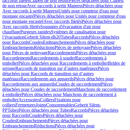
raccords filetés
Clapets de non retour
Pièces détachées pour Clapets
de non retour
Avec raccords à sertir Mapress
Pièces détachées pour
Avec raccords à sertir Mapress
Unités pour compteur d'eau pour
montage encastré
Pièces détachées pour Unités pour compteur d'eau
pour montage encastré
Avec raccords filetés
Pièces détachées pour
Avec raccords filetés
Soupapes d'évacuation d'air pour
chauffage
Purgeurs rapides
Systèmes de canalisation pour
l’évacuation
Geberit Silent-db20
Tubes
Raccords
Pièces détachées
pour Raccords
Coudes
Embranchements
Pièces détachées pour
Embranchements
Réductions
Pièces de nettoyage
Pièces détachées
pour Pièces de nettoyage
Raccordements
Pièces détachées pour
Raccordements
Raccordements à souder
Raccordements à
emboîter
Pièces détachées pour Raccordements à emboîter
Brides de
serrage
Raccords de transition sur d’autres matériaux
Pièces
détachées pour Raccords de transition sur d’autres
matériaux
Raccordements aux appareils
Pièces détachées pour
Raccordements aux appareils
Coudes de raccordement
Pièces
détachées pour Coudes de raccordement
Manchons de raccordement
à emboîter
Pièces détachées pour Manchons de raccordement à
emboîter
Accessoires
Colliers
Fixations pour
colliers
Fermetures
Joints
Consommables
Geberit Silent-
PP
Tubes
Pièces détachées pour Tubes
Raccords
Pièces détachées
pour Raccords
Coudes
Pièces détachées pour
Coudes
Embranchements
Pièces détachées pour
Embranchements
Réductions
Pièces détachées pour