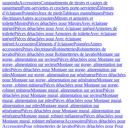
suspendu
Accessoires
Compartiments de tiroirs et casiers de
rangement
Porte-serviettes et crochets porte-serviettes
Éléments
d’éclairage
Poignées
Jeux de pieds
Tableaux magnétiques
Prises
électriques
Autres accessoires
Miroirs et armoires et
toilette
Miroirs
Pièces détachées pour Miroirs
Avec éclairage
intégré
Pièces détachées pour Avec éclairage intégré
Armoires de
toilette
Pièces détachées pour Armoires de toilette
Avec éclairage
intégré
Pièces détachées pour Avec éclairage
intégré
Accessoires
Éléments d’éclairage
Poignées
Autres
accessoires
Prises électriques
Robinetteries
Robinetteries de
lavabo
Pièces détachées pour Robinetteries de lavabo
Montage sur
gorge, alimentation sur secteur
Pièces détachées pour Montage sur
gorge, alimentation sur secteur
Montage sur gorge, alimentation par
piles
Pièces détachées pour Montage sur gorge, alimentation par
piles
Montage sur gorge, alimentation par générateur
Pièces détachées
pour Montage sur gorge, alimentation par générateur
Montage sur
gorge, robinet mitigeur
Pièces détachées pour Montage sur gorge,
robinet mitigeur
Montage mural, alimentation sur secteur
Pièces
détachées pour Montage mural, alimentation sur secteur
Montage
mural, alimentation par piles
Pièces détachées pour Montage mural,
alimentation par piles
Montage mural, alimentation par
générateur
Pièces détachées pour Montage mural, alimentation par
générateur
Montage mural, robinet mélangeur
Pièces détachées pour
Montage mural, robinet mélangeur
Accessoires
Pièces détachées pour
Accessoires
Pour robinetteries de lavabo
Pièces détachées pour Pour