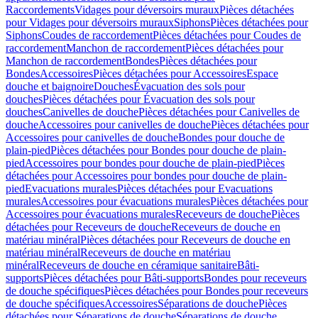
Raccordements
Vidages pour déversoirs muraux
Pièces détachées
pour Vidages pour déversoirs muraux
Siphons
Pièces détachées pour
Siphons
Coudes de raccordement
Pièces détachées pour Coudes de
raccordement
Manchon de raccordement
Pièces détachées pour
Manchon de raccordement
Bondes
Pièces détachées pour
Bondes
Accessoires
Pièces détachées pour Accessoires
Espace
douche et baignoire
Douches
Évacuation des sols pour
douches
Pièces détachées pour Évacuation des sols pour
douches
Canivelles de douche
Pièces détachées pour Canivelles de
douche
Accessoires pour canivelles de douche
Pièces détachées pour
Accessoires pour canivelles de douche
Bondes pour douche de
plain-pied
Pièces détachées pour Bondes pour douche de plain-
pied
Accessoires pour bondes pour douche de plain-pied
Pièces
détachées pour Accessoires pour bondes pour douche de plain-
pied
Evacuations murales
Pièces détachées pour Evacuations
murales
Accessoires pour évacuations murales
Pièces détachées pour
Accessoires pour évacuations murales
Receveurs de douche
Pièces
détachées pour Receveurs de douche
Receveurs de douche en
matériau minéral
Pièces détachées pour Receveurs de douche en
matériau minéral
Receveurs de douche en matériau
minéral
Receveurs de douche en céramique sanitaire
Bâti-
supports
Pièces détachées pour Bâti-supports
Bondes pour receveurs
de douche spécifiques
Pièces détachées pour Bondes pour receveurs
de douche spécifiques
Accessoires
Séparations de douche
Pièces
détachées pour Séparations de douche
Séparations de douche