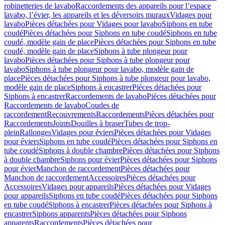
robinetteries de lavabo
Raccordements des appareils pour l’espace
lavabo, l’évier, les appareils et les déversoirs muraux
Vidages pour
lavabo
Pièces détachées pour Vidages pour lavabo
Siphons en tube
coudé
Pièces détachées pour Siphons en tube coudé
Siphons en tube
coudé, modèle gain de place
Pièces détachées pour Siphons en tube
coudé, modèle gain de place
Siphons à tube plongeur pour
lavabo
Pièces détachées pour Siphons à tube plongeur pour
lavabo
Siphons à tube plongeur pour lavabo, modèle gain de
place
Pièces détachées pour Siphons à tube plongeur pour lavabo,
modèle gain de place
Siphons à encastrer
Pièces détachées pour
Siphons à encastrer
Raccordements de lavabo
Pièces détachées pour
Raccordements de lavabo
Coudes de
raccordement
Recouvrements
Raccordements
Pièces détachées pour
Raccordements
Joints
Douilles à braser
Tubes de trop-
plein
Rallonges
Vidages pour éviers
Pièces détachées pour Vidages
pour éviers
Siphons en tube coudé
Pièces détachées pour Siphons en
tube coudé
Siphons à double chambre
Pièces détachées pour Siphons
à double chambre
Siphons pour évier
Pièces détachées pour Siphons
pour évier
Manchon de raccordement
Pièces détachées pour
Manchon de raccordement
Accessoires
Pièces détachées pour
Accessoires
Vidages pour appareils
Pièces détachées pour Vidages
pour appareils
Siphons en tube coudé
Pièces détachées pour Siphons
en tube coudé
Siphons à encastrer
Pièces détachées pour Siphons à
encastrer
Siphons apparents
Pièces détachées pour Siphons
apparents
Raccordements
Pièces détachées pour