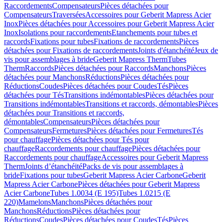
Raccordements
Compensateurs
Pièces détachées pour
Compensateurs
Traversées
Accessoires pour Geberit Mapress Acier
Inox
Pièces détachées pour Accessoires pour Geberit Mapress Acier
Inox
Isolations pour raccordements
Etanchements pour tubes et
raccords
Fixations pour tubes
Fixations de raccordements
Pièces
détachées pour Fixations de raccordements
Joints d'étanchéité
Jeux de
vis pour assemblages à bride
Geberit Mapress Therm
Tubes
Therm
Raccords
Pièces détachées pour Raccords
Manchons
Pièces
détachées pour Manchons
Réductions
Pièces détachées pour
Réductions
Coudes
Pièces détachées pour Coudes
Tés
Pièces
détachées pour Tés
Transitions indémontables
Pièces détachées pour
Transitions indémontables
Transitions et raccords, démontables
Pièces
détachées pour Transitions et raccords,
démontables
Compensateurs
Pièces détachées pour
Compensateurs
Fermetures
Pièces détachées pour Fermetures
Tés
pour chauffage
Pièces détachées pour Tés pour
chauffage
Raccordements pour chauffage
Pièces détachées pour
Raccordements pour chauffage
Accessoires pour Geberit Mapress
Therm
Joints d’étanchéité
Packs de vis pour assemblages à
bride
Fixations pour tubes
Geberit Mapress Acier Carbone
Geberit
Mapress Acier Carbone
Pièces détachées pour Geberit Mapress
Acier Carbone
Tubes 1.0034 (E 195)
Tubes 1.0215 (E
220)
Mamelons
Manchons
Pièces détachées pour
Manchons
Réductions
Pièces détachées pour
Réductions
Coudes
Pièces détachées pour Coudes
Tés
Pièces