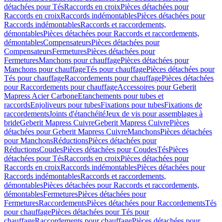
détachées pour Tés
Raccords en croix
Pièces détachées pour
Raccords en croix
Raccords indémontables
Pièces détachées pour
Raccords indémontables
Raccords et raccordements,
démontables
Pièces détachées pour Raccords et raccordements,
démontables
Compensateurs
Pièces détachées pour
Compensateurs
Fermetures
Pièces détachées pour
Fermetures
Manchons pour chauffage
Pièces détachées pour
Manchons pour chauffage
Tés pour chauffage
Pièces détachées pour
Tés pour chauffage
Raccordements pour chauffage
Pièces détachées
pour Raccordements pour chauffage
Accessoires pour Geberit
Mapress Acier Carbone
Etanchements pour tubes et
raccords
Enjoliveurs pour tubes
Fixations pour tubes
Fixations de
raccordements
Joints d'étanchéité
Jeux de vis pour assemblages à
bride
Geberit Mapress Cuivre
Geberit Mapress Cuivre
Pièces
détachées pour Geberit Mapress Cuivre
Manchons
Pièces détachées
pour Manchons
Réductions
Pièces détachées pour
Réductions
Coudes
Pièces détachées pour Coudes
Tés
Pièces
détachées pour Tés
Raccords en croix
Pièces détachées pour
Raccords en croix
Raccords indémontables
Pièces détachées pour
Raccords indémontables
Raccords et raccordements,
démontables
Pièces détachées pour Raccords et raccordements,
démontables
Fermetures
Pièces détachées pour
Fermetures
Raccordements
Pièces détachées pour Raccordements
Tés
pour chauffage
Pièces détachées pour Tés pour
chauffage
Raccordements pour chauffage
Pièces détachées pour