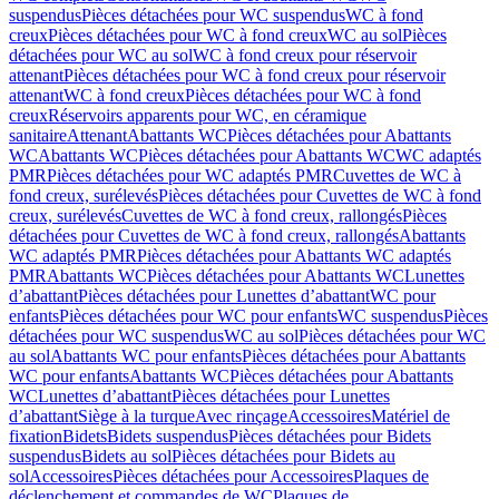
suspendus
Pièces détachées pour WC suspendus
WC à fond
creux
Pièces détachées pour WC à fond creux
WC au sol
Pièces
détachées pour WC au sol
WC à fond creux pour réservoir
attenant
Pièces détachées pour WC à fond creux pour réservoir
attenant
WC à fond creux
Pièces détachées pour WC à fond
creux
Réservoirs apparents pour WC, en céramique
sanitaire
Attenant
Abattants WC
Pièces détachées pour Abattants
WC
Abattants WC
Pièces détachées pour Abattants WC
WC adaptés
PMR
Pièces détachées pour WC adaptés PMR
Cuvettes de WC à
fond creux, surélevés
Pièces détachées pour Cuvettes de WC à fond
creux, surélevés
Cuvettes de WC à fond creux, rallongés
Pièces
détachées pour Cuvettes de WC à fond creux, rallongés
Abattants
WC adaptés PMR
Pièces détachées pour Abattants WC adaptés
PMR
Abattants WC
Pièces détachées pour Abattants WC
Lunettes
d’abattant
Pièces détachées pour Lunettes d’abattant
WC pour
enfants
Pièces détachées pour WC pour enfants
WC suspendus
Pièces
détachées pour WC suspendus
WC au sol
Pièces détachées pour WC
au sol
Abattants WC pour enfants
Pièces détachées pour Abattants
WC pour enfants
Abattants WC
Pièces détachées pour Abattants
WC
Lunettes d’abattant
Pièces détachées pour Lunettes
d’abattant
Siège à la turque
Avec rinçage
Accessoires
Matériel de
fixation
Bidets
Bidets suspendus
Pièces détachées pour Bidets
suspendus
Bidets au sol
Pièces détachées pour Bidets au
sol
Accessoires
Pièces détachées pour Accessoires
Plaques de
déclenchement et commandes de WC
Plaques de