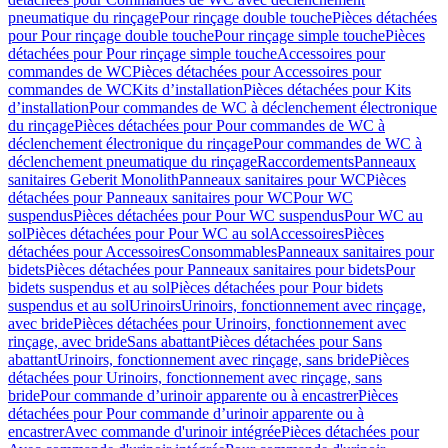
pneumatique du rinçage
Pour rinçage double touche
Pièces détachées
pour Pour rinçage double touche
Pour rinçage simple touche
Pièces
détachées pour Pour rinçage simple touche
Accessoires pour
commandes de WC
Pièces détachées pour Accessoires pour
commandes de WC
Kits d’installation
Pièces détachées pour Kits
d’installation
Pour commandes de WC à déclenchement électronique
du rinçage
Pièces détachées pour Pour commandes de WC à
déclenchement électronique du rinçage
Pour commandes de WC à
déclenchement pneumatique du rinçage
Raccordements
Panneaux
sanitaires Geberit Monolith
Panneaux sanitaires pour WC
Pièces
détachées pour Panneaux sanitaires pour WC
Pour WC
suspendus
Pièces détachées pour Pour WC suspendus
Pour WC au
sol
Pièces détachées pour Pour WC au sol
Accessoires
Pièces
détachées pour Accessoires
Consommables
Panneaux sanitaires pour
bidets
Pièces détachées pour Panneaux sanitaires pour bidets
Pour
bidets suspendus et au sol
Pièces détachées pour Pour bidets
suspendus et au sol
Urinoirs
Urinoirs, fonctionnement avec rinçage,
avec bride
Pièces détachées pour Urinoirs, fonctionnement avec
rinçage, avec bride
Sans abattant
Pièces détachées pour Sans
abattant
Urinoirs, fonctionnement avec rinçage, sans bride
Pièces
détachées pour Urinoirs, fonctionnement avec rinçage, sans
bride
Pour commande d’urinoir apparente ou à encastrer
Pièces
détachées pour Pour commande d’urinoir apparente ou à
encastrer
Avec commande d'urinoir intégrée
Pièces détachées pour