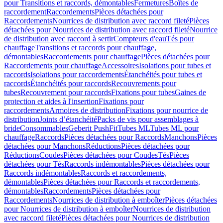
pour Transitions et raccords, démontables
Fermetures
Boîtes de
raccordement
Raccordements
Pièces détachées pour
Raccordements
Nourrices de distribution avec raccord fileté
Pièces
détachées pour Nourrices de distribution avec raccord fileté
Nourrice
de distribution avec raccord à sertir
Compteurs d'eau
Tés pour
chauffage
Transitions et raccords pour chauffage,
démontables
Raccordements pour chauffage
Pièces détachées pour
Raccordements pour chauffage
Accessoires
Isolations pour tubes et
raccords
Isolations pour raccordements
Étanchéités pour tubes et
raccords
Étanchéités pour raccords
Recouvrements pour
tubes
Recouvrement pour raccords
Fixations pour tubes
Gaines de
protection et aides à l'insertion
Fixations pour
raccordements
Armoires de distribution
Fixations pour nourrice de
distribution
Joints d’étanchéité
Packs de vis pour assemblages à
bride
Consommables
Geberit PushFit
Tubes ML
Tubes ML pour
chauffage
Raccords
Pièces détachées pour Raccords
Manchons
Pièces
détachées pour Manchons
Réductions
Pièces détachées pour
Réductions
Coudes
Pièces détachées pour Coudes
Tés
Pièces
détachées pour Tés
Raccords indémontables
Pièces détachées pour
Raccords indémontables
Raccords et raccordements,
démontables
Pièces détachées pour Raccords et raccordements,
démontables
Raccordements
Pièces détachées pour
Raccordements
Nourrices de distribution à emboîter
Pièces détachées
pour Nourrices de distribution à emboîter
Nourrices de distribution
avec raccord fileté
Pièces détachées pour Nourrices de distribution