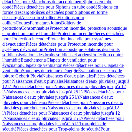
détachées pour Manchons de raccordement
Siphons en tube
coudé
Pièces détachées pour Siphons en tube coudé
Siphons en
forme d'escargot
Pièces détachées pour Siphons en forme
d'escargot
Accessoires
Colliers
Fixations pour
colliers
Coques
Fermetures
Joints
Boîtiers de
protection
Consommables
Protection incendie, protection acoustique
et protection contre l'humidité
Protection incendie
Pièces détachées
pour Protection incendie
Protection incendie pour systèmes
d'évacuation
Pièces détachées pour Protection incendie pour
systèmes d'évacuation
Protection acoustique
Isolations des bruits
solidiens
Isolations des bruits solidiens et aériens
Protection contre
l'humidité
Etanchements
Clapets de ventilation pour
évacuation
Clapets de ventilation
Pièces détachées pour Clapets de
ventilation
Soupapes de retenue d'énergie
Évacuation des eaux de
toiture Geberit Pluvia
Naissances d'eaux pluviales
Pièces détachées
pour Naissances d'eaux pluviales
Naissances d'eaux pluviales jusqu'à
12 l/s
Pièces détachées pour Naissances d'eaux pluviales jusqu'à 12
l/s
Naissances d'eaux pluviales jusqu'à 25 l/s
Pièces détachées pour
Naissances d'eaux pluviales jusqu'à 25 l/s
Naissances d'eaux
pluviales pour chéneaux
Pièces détachées pour Naissances d'eaux
pluviales pour chéneaux
Naissances d'eaux pluviales jusqu'à 12
l/s
Pièces détachées pour Naissances d'eaux pluviales jusqu'à 12
l/s
Naissances d'eaux pluviales jusqu'à 25 l/s
Pièces détachées pour
Naissances d'eaux pluviales jusqu'à 25 l/s
Trop-pleins de
sécurité
Pièces détachées pour Trop-pleins de sécurité
Pour