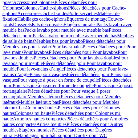
poser
Accessoires
Colonnes
Pièces détachées pour
Colonnes
Colonnes
Cache-siphons
Pièces détachées pour Cache-
siphons
Accessoires
Cache-bondes
Porte-serviettes
Matériel de
fixation
Habillages cache-siphons
Equerres de montage
Couvre-
joints
Dosserets
Kits de consoles
Étagères murales
Packs lavabo avec
meuble bas
Packs lavabo pour meuble avec meuble bas
Pièces
détachées pour Packs lavabo pour meuble avec meuble bas
Meubles
de salle de bains
Meubles bas pour lavabo
Pièces détachées pour
Meubles bas pour lavabo
Pour lave-mains
Pièces détachées pour Pour
lave-mains
Pour lavabos
Pièces détachées pour Pour lavabos
Pour
lavabos doubles
Pièces détachées pour Pour lavabos doubles
Pour
lavabos pour meuble
Pièces détachées pour Pour lavabos pour
meuble
Pour lave-mains d’angle
Pièces détachées pour Pour lave-
mains d’angle
Plans pour vasques
Pièces détachées pour Plans pour
vasques
Pour vasque à poser en forme de coupelle
Pièces détachées
pour Pour vasque à poser en forme de coupelle
Pour vasque à poser
rectangulaire
Pièces détachées pour Pour vasque à poser
rectangulaire
Meubles latéraux
Pièces détachées pour Meubles
latéraux
Meubles latéraux bas
Pièces détachées pour Meubles
latéraux bas
Colonnes hautes
Pièces détachées pour Colonnes
hautes
Colonnes mi-haute
Pièces détachées pour Colonnes mi-
haute
Armoires hautes compactes
Pièces détachées pour Armoires
hautes compactes
Autres meubles
Pièces détachées pour Autres
meubles
Étagères murales
Pièces détachées pour Étagères
murales
Habillages pour bâti-support Duofix pour WC