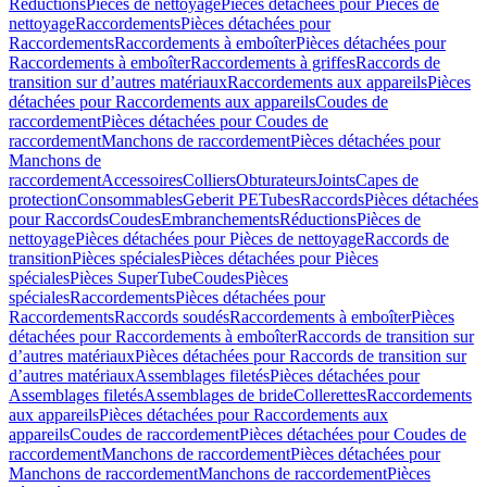
Réductions
Pièces de nettoyage
Pièces détachées pour Pièces de
nettoyage
Raccordements
Pièces détachées pour
Raccordements
Raccordements à emboîter
Pièces détachées pour
Raccordements à emboîter
Raccordements à griffes
Raccords de
transition sur d’autres matériaux
Raccordements aux appareils
Pièces
détachées pour Raccordements aux appareils
Coudes de
raccordement
Pièces détachées pour Coudes de
raccordement
Manchons de raccordement
Pièces détachées pour
Manchons de
raccordement
Accessoires
Colliers
Obturateurs
Joints
Capes de
protection
Consommables
Geberit PE
Tubes
Raccords
Pièces détachées
pour Raccords
Coudes
Embranchements
Réductions
Pièces de
nettoyage
Pièces détachées pour Pièces de nettoyage
Raccords de
transition
Pièces spéciales
Pièces détachées pour Pièces
spéciales
Pièces SuperTube
Coudes
Pièces
spéciales
Raccordements
Pièces détachées pour
Raccordements
Raccords soudés
Raccordements à emboîter
Pièces
détachées pour Raccordements à emboîter
Raccords de transition sur
d’autres matériaux
Pièces détachées pour Raccords de transition sur
d’autres matériaux
Assemblages filetés
Pièces détachées pour
Assemblages filetés
Assemblages de bride
Collerettes
Raccordements
aux appareils
Pièces détachées pour Raccordements aux
appareils
Coudes de raccordement
Pièces détachées pour Coudes de
raccordement
Manchons de raccordement
Pièces détachées pour
Manchons de raccordement
Manchons de raccordement
Pièces