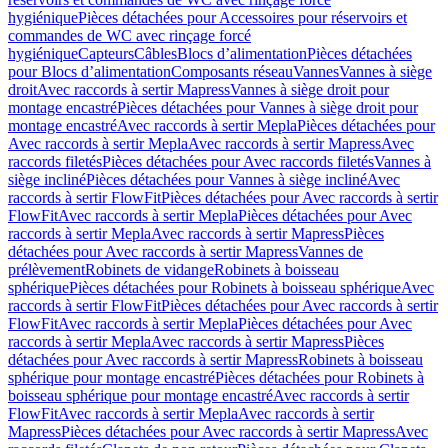
hygiénique
Pièces détachées pour Accessoires pour réservoirs et
commandes de WC avec rinçage forcé
hygiénique
Capteurs
Câbles
Blocs d’alimentation
Pièces détachées
pour Blocs d’alimentation
Composants réseau
Vannes
Vannes à siège
droit
Avec raccords à sertir Mapress
Vannes à siège droit pour
montage encastré
Pièces détachées pour Vannes à siège droit pour
montage encastré
Avec raccords à sertir Mepla
Pièces détachées pour
Avec raccords à sertir Mepla
Avec raccords à sertir Mapress
Avec
raccords filetés
Pièces détachées pour Avec raccords filetés
Vannes à
siège incliné
Pièces détachées pour Vannes à siège incliné
Avec
raccords à sertir FlowFit
Pièces détachées pour Avec raccords à sertir
FlowFit
Avec raccords à sertir Mepla
Pièces détachées pour Avec
raccords à sertir Mepla
Avec raccords à sertir Mapress
Pièces
détachées pour Avec raccords à sertir Mapress
Vannes de
prélèvement
Robinets de vidange
Robinets à boisseau
sphérique
Pièces détachées pour Robinets à boisseau sphérique
Avec
raccords à sertir FlowFit
Pièces détachées pour Avec raccords à sertir
FlowFit
Avec raccords à sertir Mepla
Pièces détachées pour Avec
raccords à sertir Mepla
Avec raccords à sertir Mapress
Pièces
détachées pour Avec raccords à sertir Mapress
Robinets à boisseau
sphérique pour montage encastré
Pièces détachées pour Robinets à
boisseau sphérique pour montage encastré
Avec raccords à sertir
FlowFit
Avec raccords à sertir Mepla
Avec raccords à sertir
Mapress
Pièces détachées pour Avec raccords à sertir Mapress
Avec