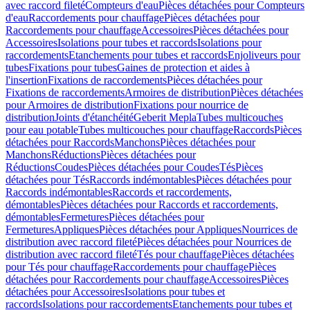
avec raccord fileté
Compteurs d'eau
Pièces détachées pour Compteurs
d'eau
Raccordements pour chauffage
Pièces détachées pour
Raccordements pour chauffage
Accessoires
Pièces détachées pour
Accessoires
Isolations pour tubes et raccords
Isolations pour
raccordements
Etanchements pour tubes et raccords
Enjoliveurs pour
tubes
Fixations pour tubes
Gaines de protection et aides à
l'insertion
Fixations de raccordements
Pièces détachées pour
Fixations de raccordements
Armoires de distribution
Pièces détachées
pour Armoires de distribution
Fixations pour nourrice de
distribution
Joints d'étanchéité
Geberit Mepla
Tubes multicouches
pour eau potable
Tubes multicouches pour chauffage
Raccords
Pièces
détachées pour Raccords
Manchons
Pièces détachées pour
Manchons
Réductions
Pièces détachées pour
Réductions
Coudes
Pièces détachées pour Coudes
Tés
Pièces
détachées pour Tés
Raccords indémontables
Pièces détachées pour
Raccords indémontables
Raccords et raccordements,
démontables
Pièces détachées pour Raccords et raccordements,
démontables
Fermetures
Pièces détachées pour
Fermetures
Appliques
Pièces détachées pour Appliques
Nourrices de
distribution avec raccord fileté
Pièces détachées pour Nourrices de
distribution avec raccord fileté
Tés pour chauffage
Pièces détachées
pour Tés pour chauffage
Raccordements pour chauffage
Pièces
détachées pour Raccordements pour chauffage
Accessoires
Pièces
détachées pour Accessoires
Isolations pour tubes et
raccords
Isolations pour raccordements
Etanchements pour tubes et