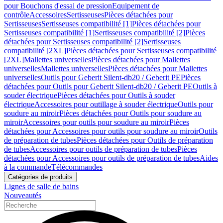
pour Bouchons d'essai de pression
Equipement de
contrôle
Accessoires
Sertisseuses
Pièces détachées pour
Sertisseuses
Sertisseuses compatibilité [1]
Pièces détachées pour
Sertisseuses compatibilité [1]
Sertisseuses compatibilité [2]
Pièces
détachées pour Sertisseuses compatibilité [2]
Sertisseuses
compatibilité [2XL]
Pièces détachées pour Sertisseuses compatibilité
[2XL]
Mallettes universelles
Pièces détachées pour Mallettes
universelles
Mallettes universelles
Pièces détachées pour Mallettes
universelles
Outils pour Geberit Silent-db20 / Geberit PE
Pièces
détachées pour Outils pour Geberit Silent-db20 / Geberit PE
Outils à
souder électrique
Pièces détachées pour Outils à souder
électrique
Accessoires pour outillage à souder électrique
Outils pour
soudure au miroir
Pièces détachées pour Outils pour soudure au
miroir
Accessoires pour outils pour soudure au miroir
Pièces
détachées pour Accessoires pour outils pour soudure au miroir
Outils
de préparation de tubes
Pièces détachées pour Outils de préparation
de tubes
Accessoires pour outils de préparation de tubes
Pièces
détachées pour Accessoires pour outils de préparation de tubes
Aides
à la commande
Télécommandes
Catégories de produits
Lignes de salle de bains
Nouveautés