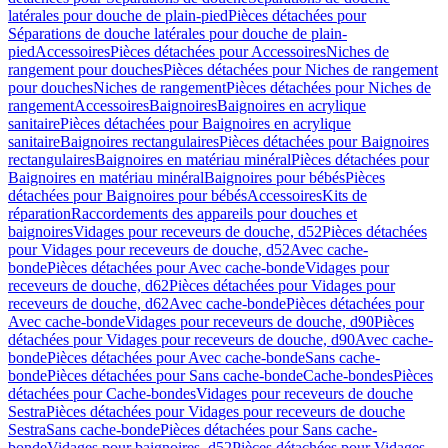
latérales pour douche de plain-pied
Pièces détachées pour
Séparations de douche latérales pour douche de plain-
pied
Accessoires
Pièces détachées pour Accessoires
Niches de
rangement pour douches
Pièces détachées pour Niches de rangement
pour douches
Niches de rangement
Pièces détachées pour Niches de
rangement
Accessoires
Baignoires
Baignoires en acrylique
sanitaire
Pièces détachées pour Baignoires en acrylique
sanitaire
Baignoires rectangulaires
Pièces détachées pour Baignoires
rectangulaires
Baignoires en matériau minéral
Pièces détachées pour
Baignoires en matériau minéral
Baignoires pour bébés
Pièces
détachées pour Baignoires pour bébés
Accessoires
Kits de
réparation
Raccordements des appareils pour douches et
baignoires
Vidages pour receveurs de douche, d52
Pièces détachées
pour Vidages pour receveurs de douche, d52
Avec cache-
bonde
Pièces détachées pour Avec cache-bonde
Vidages pour
receveurs de douche, d62
Pièces détachées pour Vidages pour
receveurs de douche, d62
Avec cache-bonde
Pièces détachées pour
Avec cache-bonde
Vidages pour receveurs de douche, d90
Pièces
détachées pour Vidages pour receveurs de douche, d90
Avec cache-
bonde
Pièces détachées pour Avec cache-bonde
Sans cache-
bonde
Pièces détachées pour Sans cache-bonde
Cache-bondes
Pièces
détachées pour Cache-bondes
Vidages pour receveurs de douche
Sestra
Pièces détachées pour Vidages pour receveurs de douche
Sestra
Sans cache-bonde
Pièces détachées pour Sans cache-
bonde
Vidages pour baignoires, d52
Pièces détachées pour Vidages