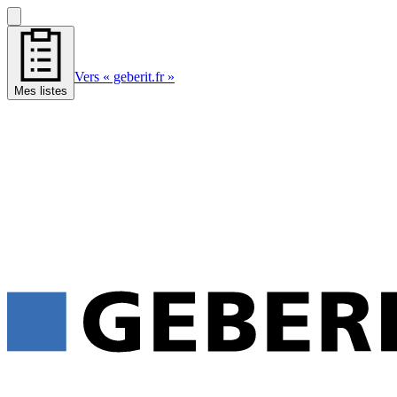
Vers « geberit.fr »
Mes listes