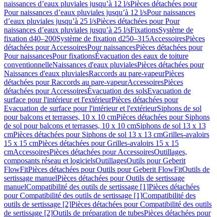
naissances d’eaux pluviales jusqu’à 12 l/s
Pièces détachées pour
Pour naissances d’eaux pluviales jusqu’à 12 l/s
Pour naissances
d’eaux pluviales jusqu’à 25 l/s
Pièces détachées pour Pour
naissances d’eaux pluviales jusqu’à 25 l/s
Fixations
Système de
fixation d40–200
Système de fixation d250–315
Accessoires
Pièces
détachées pour Accessoires
Pour naissances
Pièces détachées pour
Pour naissances
Pour fixations
Évacuation des eaux de toiture
conventionnelle
Naissances d'eaux pluviales
Pièces détachées pour
Naissances d'eaux pluviales
Raccords au pare-vapeur
Pièces
détachées pour Raccords au pare-vapeur
Accessoires
Pièces
détachées pour Accessoires
Évacuation des sols
Evacuation de
surface pour l'intérieur et l'extérieur
Pièces détachées pour
Evacuation de surface pour l'intérieur et l'extérieur
Siphons de sol
pour balcons et terrasses, 10 x 10 cm
Pièces détachées pour Siphons
de sol pour balcons et terrasses, 10 x 10 cm
Siphons de sol 13 x 13
cm
Pièces détachées pour Siphons de sol 13 x 13 cm
Grilles-avaloirs
15 x 15 cm
Pièces détachées pour Grilles-avaloirs 15 x 15
cm
Accessoires
Pièces détachées pour Accessoires
Outillages,
composants réseau et logiciels
Outillages
Outils pour Geberit
FlowFit
Pièces détachées pour Outils pour Geberit FlowFit
Outils de
sertissage manuel
Pièces détachées pour Outils de sertissage
manuel
Compatibilité des outils de sertissage [1]
Pièces détachées
pour Compatibilité des outils de sertissage [1]
Compatibilité des
outils de sertissage [2]
Pièces détachées pour Compatibilité des outils
de sertissage [2]
Outils de préparation de tubes
Pièces détachées pour