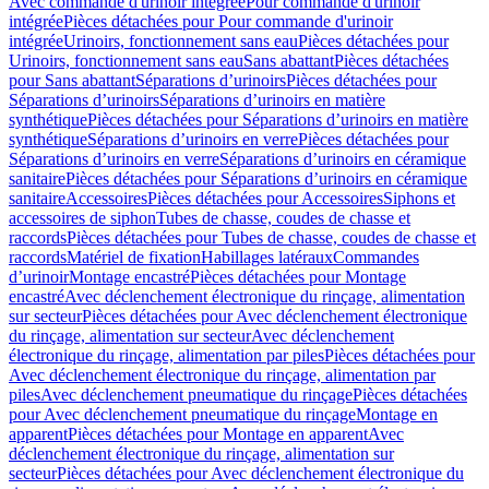
Avec commande d'urinoir intégrée
Pour commande d'urinoir
intégrée
Pièces détachées pour Pour commande d'urinoir
intégrée
Urinoirs, fonctionnement sans eau
Pièces détachées pour
Urinoirs, fonctionnement sans eau
Sans abattant
Pièces détachées
pour Sans abattant
Séparations d’urinoirs
Pièces détachées pour
Séparations d’urinoirs
Séparations d’urinoirs en matière
synthétique
Pièces détachées pour Séparations d’urinoirs en matière
synthétique
Séparations d’urinoirs en verre
Pièces détachées pour
Séparations d’urinoirs en verre
Séparations d’urinoirs en céramique
sanitaire
Pièces détachées pour Séparations d’urinoirs en céramique
sanitaire
Accessoires
Pièces détachées pour Accessoires
Siphons et
accessoires de siphon
Tubes de chasse, coudes de chasse et
raccords
Pièces détachées pour Tubes de chasse, coudes de chasse et
raccords
Matériel de fixation
Habillages latéraux
Commandes
dʼurinoir
Montage encastré
Pièces détachées pour Montage
encastré
Avec déclenchement électronique du rinçage, alimentation
sur secteur
Pièces détachées pour Avec déclenchement électronique
du rinçage, alimentation sur secteur
Avec déclenchement
électronique du rinçage, alimentation par piles
Pièces détachées pour
Avec déclenchement électronique du rinçage, alimentation par
piles
Avec déclenchement pneumatique du rinçage
Pièces détachées
pour Avec déclenchement pneumatique du rinçage
Montage en
apparent
Pièces détachées pour Montage en apparent
Avec
déclenchement électronique du rinçage, alimentation sur
secteur
Pièces détachées pour Avec déclenchement électronique du