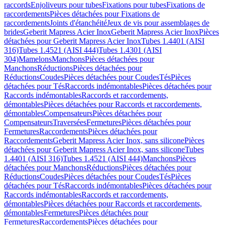
raccords
Enjoliveurs pour tubes
Fixations pour tubes
Fixations de
raccordements
Pièces détachées pour Fixations de
raccordements
Joints d'étanchéité
Jeux de vis pour assemblages de
brides
Geberit Mapress Acier Inox
Geberit Mapress Acier Inox
Pièces
détachées pour Geberit Mapress Acier Inox
Tubes 1.4401 (AISI
316)
Tubes 1.4521 (AISI 444)
Tubes 1.4301 (AISI
304)
Mamelons
Manchons
Pièces détachées pour
Manchons
Réductions
Pièces détachées pour
Réductions
Coudes
Pièces détachées pour Coudes
Tés
Pièces
détachées pour Tés
Raccords indémontables
Pièces détachées pour
Raccords indémontables
Raccords et raccordements,
démontables
Pièces détachées pour Raccords et raccordements,
démontables
Compensateurs
Pièces détachées pour
Compensateurs
Traversées
Fermetures
Pièces détachées pour
Fermetures
Raccordements
Pièces détachées pour
Raccordements
Geberit Mapress Acier Inox, sans silicone
Pièces
détachées pour Geberit Mapress Acier Inox, sans silicone
Tubes
1.4401 (AISI 316)
Tubes 1.4521 (AISI 444)
Manchons
Pièces
détachées pour Manchons
Réductions
Pièces détachées pour
Réductions
Coudes
Pièces détachées pour Coudes
Tés
Pièces
détachées pour Tés
Raccords indémontables
Pièces détachées pour
Raccords indémontables
Raccords et raccordements,
démontables
Pièces détachées pour Raccords et raccordements,
démontables
Fermetures
Pièces détachées pour
Fermetures
Raccordements
Pièces détachées pour