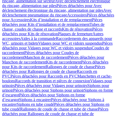
rinçage, alimentation sur secteur
Avec déclenchement électronique
du rinçage, alimentation par piles
Pièces détachées pour Avec
déclenchement électronique du rinçage, alimentation par piles
Avec
déclenchement pneumatique du rinçage
Accessoires
Pièces détachées
pour Accessoires
Kits d’installation et de remplacement
Pièces
détachées pour Kits d’installation et de remplacement
Tubes de
chasse, coudes de chasse et raccords
Kits de rénovation
Pièces
détachées pour Kits de rénovation
Plaques de fermeture
Autres
accessoires
Aides à la commande
Raccordements des appareils pour
WC, urinoirs et bidets
Vidages pour WC et vidoirs suspendus
Pièces
détachées pour Vidages pour WC et vidoirs suspendus
Coudes de
raccordement
Pièces détachées pour Coudes de
raccordement
Manchon de raccordement
Pièces détachées pour
Manchon de raccordement
Kits de raccordement
Pièces détachées
pour Kits de raccordement
Rallonges de coude de chasse
Pièces
détachées pour Rallonges de coude de chasse
Raccords en
PVC
Pièces détachées pour Raccords en PVC
Manchettes et cache-
boulons
Raccords de transition et pièces de connexion
Vidages pour
urinoirs
Pièces détachées pour Vidages pour urinoirs
Siphons pour
urinoir
Pièces détachées pour Siphons pour urinoir
Siphons en forme
d’escargot
Pièces détachées pour Siphons en forme
d’escargot
Siphons à encastrer
Pièces détachées pour Siphons à
encastrer
Siphons en tube coudé
Pièces détachées pour Siphons en
tube coudé
Rallonges de coude de chasse et tube de chasse
Pièces
détachées pour Rallonges de coude de chasse et tube de