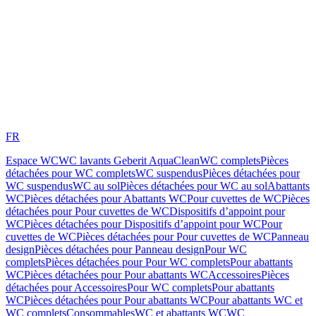
FR
Espace WC
WC lavants Geberit AquaClean
WC complets
Pièces
détachées pour WC complets
WC suspendus
Pièces détachées pour
WC suspendus
WC au sol
Pièces détachées pour WC au sol
Abattants
WC
Pièces détachées pour Abattants WC
Pour cuvettes de WC
Pièces
détachées pour Pour cuvettes de WC
Dispositifs d’appoint pour
WC
Pièces détachées pour Dispositifs d’appoint pour WC
Pour
cuvettes de WC
Pièces détachées pour Pour cuvettes de WC
Panneau
design
Pièces détachées pour Panneau design
Pour WC
complets
Pièces détachées pour Pour WC complets
Pour abattants
WC
Pièces détachées pour Pour abattants WC
Accessoires
Pièces
détachées pour Accessoires
Pour WC complets
Pour abattants
WC
Pièces détachées pour Pour abattants WC
Pour abattants WC et
WC complets
Consommables
WC et abattants WC
WC