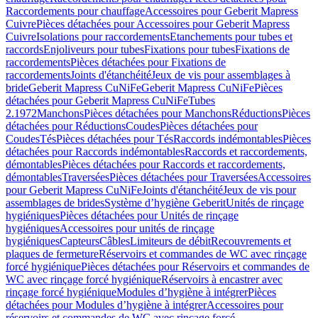
Raccordements pour chauffage
Accessoires pour Geberit Mapress
Cuivre
Pièces détachées pour Accessoires pour Geberit Mapress
Cuivre
Isolations pour raccordements
Etanchements pour tubes et
raccords
Enjoliveurs pour tubes
Fixations pour tubes
Fixations de
raccordements
Pièces détachées pour Fixations de
raccordements
Joints d'étanchéité
Jeux de vis pour assemblages à
bride
Geberit Mapress CuNiFe
Geberit Mapress CuNiFe
Pièces
détachées pour Geberit Mapress CuNiFe
Tubes
2.1972
Manchons
Pièces détachées pour Manchons
Réductions
Pièces
détachées pour Réductions
Coudes
Pièces détachées pour
Coudes
Tés
Pièces détachées pour Tés
Raccords indémontables
Pièces
détachées pour Raccords indémontables
Raccords et raccordements,
démontables
Pièces détachées pour Raccords et raccordements,
démontables
Traversées
Pièces détachées pour Traversées
Accessoires
pour Geberit Mapress CuNiFe
Joints d'étanchéité
Jeux de vis pour
assemblages de brides
Système d’hygiène Geberit
Unités de rinçage
hygiéniques
Pièces détachées pour Unités de rinçage
hygiéniques
Accessoires pour unités de rinçage
hygiéniques
Capteurs
Câbles
Limiteurs de débit
Recouvrements et
plaques de fermeture
Réservoirs et commandes de WC avec rinçage
forcé hygiénique
Pièces détachées pour Réservoirs et commandes de
WC avec rinçage forcé hygiénique
Réservoirs à encastrer avec
rinçage forcé hygiénique
Modules d’hygiène à intégrer
Pièces
détachées pour Modules d’hygiène à intégrer
Accessoires pour
réservoirs et commandes de WC avec rinçage forcé