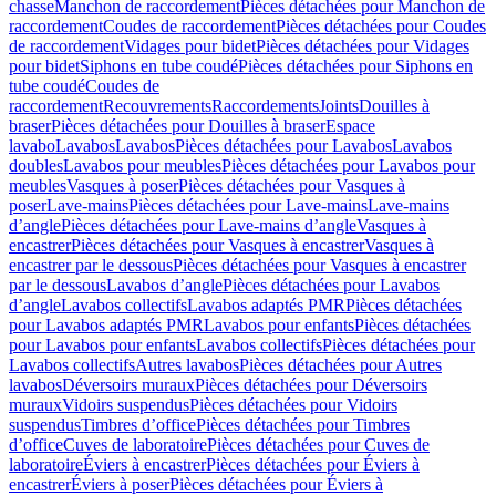
chasse
Manchon de raccordement
Pièces détachées pour Manchon de
raccordement
Coudes de raccordement
Pièces détachées pour Coudes
de raccordement
Vidages pour bidet
Pièces détachées pour Vidages
pour bidet
Siphons en tube coudé
Pièces détachées pour Siphons en
tube coudé
Coudes de
raccordement
Recouvrements
Raccordements
Joints
Douilles à
braser
Pièces détachées pour Douilles à braser
Espace
lavabo
Lavabos
Lavabos
Pièces détachées pour Lavabos
Lavabos
doubles
Lavabos pour meubles
Pièces détachées pour Lavabos pour
meubles
Vasques à poser
Pièces détachées pour Vasques à
poser
Lave-mains
Pièces détachées pour Lave-mains
Lave-mains
d’angle
Pièces détachées pour Lave-mains d’angle
Vasques à
encastrer
Pièces détachées pour Vasques à encastrer
Vasques à
encastrer par le dessous
Pièces détachées pour Vasques à encastrer
par le dessous
Lavabos d’angle
Pièces détachées pour Lavabos
d’angle
Lavabos collectifs
Lavabos adaptés PMR
Pièces détachées
pour Lavabos adaptés PMR
Lavabos pour enfants
Pièces détachées
pour Lavabos pour enfants
Lavabos collectifs
Pièces détachées pour
Lavabos collectifs
Autres lavabos
Pièces détachées pour Autres
lavabos
Déversoirs muraux
Pièces détachées pour Déversoirs
muraux
Vidoirs suspendus
Pièces détachées pour Vidoirs
suspendus
Timbres dʼoffice
Pièces détachées pour Timbres
dʼoffice
Cuves de laboratoire
Pièces détachées pour Cuves de
laboratoire
Éviers à encastrer
Pièces détachées pour Éviers à
encastrer
Éviers à poser
Pièces détachées pour Éviers à