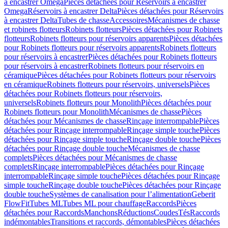
à encastrer Omega
Pièces détachées pour Réservoirs à encastrer
Omega
Réservoirs à encastrer Delta
Pièces détachées pour Réservoirs
à encastrer Delta
Tubes de chasse
Accessoires
Mécanismes de chasse
et robinets flotteurs
Robinets flotteurs
Pièces détachées pour Robinets
flotteurs
Robinets flotteurs pour réservoirs apparents
Pièces détachées
pour Robinets flotteurs pour réservoirs apparents
Robinets flotteurs
pour réservoirs à encastrer
Pièces détachées pour Robinets flotteurs
pour réservoirs à encastrer
Robinets flotteurs pour réservoirs en
céramique
Pièces détachées pour Robinets flotteurs pour réservoirs
en céramique
Robinets flotteurs pour réservoirs, universels
Pièces
détachées pour Robinets flotteurs pour réservoirs,
universels
Robinets flotteurs pour Monolith
Pièces détachées pour
Robinets flotteurs pour Monolith
Mécanismes de chasse
Pièces
détachées pour Mécanismes de chasse
Rinçage interrompable
Pièces
détachées pour Rinçage interrompable
Rinçage simple touche
Pièces
détachées pour Rinçage simple touche
Rinçage double touche
Pièces
détachées pour Rinçage double touche
Mécanismes de chasse
complets
Pièces détachées pour Mécanismes de chasse
complets
Rinçage interrompable
Pièces détachées pour Rinçage
interrompable
Rinçage simple touche
Pièces détachées pour Rinçage
simple touche
Rinçage double touche
Pièces détachées pour Rinçage
double touche
Systèmes de canalisation pour l’alimentation
Geberit
FlowFit
Tubes ML
Tubes ML pour chauffage
Raccords
Pièces
détachées pour Raccords
Manchons
Réductions
Coudes
Tés
Raccords
indémontables
Transitions et raccords, démontables
Pièces détachées