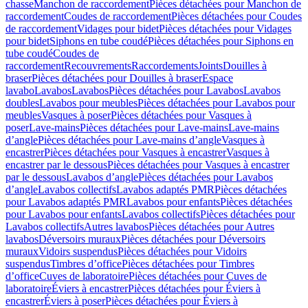
chasse
Manchon de raccordement
Pièces détachées pour Manchon de
raccordement
Coudes de raccordement
Pièces détachées pour Coudes
de raccordement
Vidages pour bidet
Pièces détachées pour Vidages
pour bidet
Siphons en tube coudé
Pièces détachées pour Siphons en
tube coudé
Coudes de
raccordement
Recouvrements
Raccordements
Joints
Douilles à
braser
Pièces détachées pour Douilles à braser
Espace
lavabo
Lavabos
Lavabos
Pièces détachées pour Lavabos
Lavabos
doubles
Lavabos pour meubles
Pièces détachées pour Lavabos pour
meubles
Vasques à poser
Pièces détachées pour Vasques à
poser
Lave-mains
Pièces détachées pour Lave-mains
Lave-mains
d’angle
Pièces détachées pour Lave-mains d’angle
Vasques à
encastrer
Pièces détachées pour Vasques à encastrer
Vasques à
encastrer par le dessous
Pièces détachées pour Vasques à encastrer
par le dessous
Lavabos d’angle
Pièces détachées pour Lavabos
d’angle
Lavabos collectifs
Lavabos adaptés PMR
Pièces détachées
pour Lavabos adaptés PMR
Lavabos pour enfants
Pièces détachées
pour Lavabos pour enfants
Lavabos collectifs
Pièces détachées pour
Lavabos collectifs
Autres lavabos
Pièces détachées pour Autres
lavabos
Déversoirs muraux
Pièces détachées pour Déversoirs
muraux
Vidoirs suspendus
Pièces détachées pour Vidoirs
suspendus
Timbres dʼoffice
Pièces détachées pour Timbres
dʼoffice
Cuves de laboratoire
Pièces détachées pour Cuves de
laboratoire
Éviers à encastrer
Pièces détachées pour Éviers à
encastrer
Éviers à poser
Pièces détachées pour Éviers à