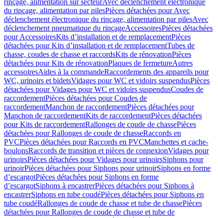
rinçage, alimentation sur secteur
Avec déclenchement électronique
du rinçage, alimentation par piles
Pièces détachées pour Avec
déclenchement électronique du rinçage, alimentation par piles
Avec
déclenchement pneumatique du rinçage
Accessoires
Pièces détachées
pour Accessoires
Kits d’installation et de remplacement
Pièces
détachées pour Kits d’installation et de remplacement
Tubes de
chasse, coudes de chasse et raccords
Kits de rénovation
Pièces
détachées pour Kits de rénovation
Plaques de fermeture
Autres
accessoires
Aides à la commande
Raccordements des appareils pour
WC, urinoirs et bidets
Vidages pour WC et vidoirs suspendus
Pièces
détachées pour Vidages pour WC et vidoirs suspendus
Coudes de
raccordement
Pièces détachées pour Coudes de
raccordement
Manchon de raccordement
Pièces détachées pour
Manchon de raccordement
Kits de raccordement
Pièces détachées
pour Kits de raccordement
Rallonges de coude de chasse
Pièces
détachées pour Rallonges de coude de chasse
Raccords en
PVC
Pièces détachées pour Raccords en PVC
Manchettes et cache-
boulons
Raccords de transition et pièces de connexion
Vidages pour
urinoirs
Pièces détachées pour Vidages pour urinoirs
Siphons pour
urinoir
Pièces détachées pour Siphons pour urinoir
Siphons en forme
d’escargot
Pièces détachées pour Siphons en forme
d’escargot
Siphons à encastrer
Pièces détachées pour Siphons à
encastrer
Siphons en tube coudé
Pièces détachées pour Siphons en
tube coudé
Rallonges de coude de chasse et tube de chasse
Pièces
détachées pour Rallonges de coude de chasse et tube de