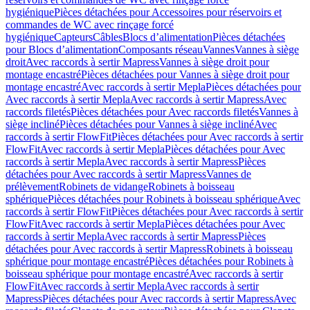
hygiénique
Pièces détachées pour Accessoires pour réservoirs et
commandes de WC avec rinçage forcé
hygiénique
Capteurs
Câbles
Blocs d’alimentation
Pièces détachées
pour Blocs d’alimentation
Composants réseau
Vannes
Vannes à siège
droit
Avec raccords à sertir Mapress
Vannes à siège droit pour
montage encastré
Pièces détachées pour Vannes à siège droit pour
montage encastré
Avec raccords à sertir Mepla
Pièces détachées pour
Avec raccords à sertir Mepla
Avec raccords à sertir Mapress
Avec
raccords filetés
Pièces détachées pour Avec raccords filetés
Vannes à
siège incliné
Pièces détachées pour Vannes à siège incliné
Avec
raccords à sertir FlowFit
Pièces détachées pour Avec raccords à sertir
FlowFit
Avec raccords à sertir Mepla
Pièces détachées pour Avec
raccords à sertir Mepla
Avec raccords à sertir Mapress
Pièces
détachées pour Avec raccords à sertir Mapress
Vannes de
prélèvement
Robinets de vidange
Robinets à boisseau
sphérique
Pièces détachées pour Robinets à boisseau sphérique
Avec
raccords à sertir FlowFit
Pièces détachées pour Avec raccords à sertir
FlowFit
Avec raccords à sertir Mepla
Pièces détachées pour Avec
raccords à sertir Mepla
Avec raccords à sertir Mapress
Pièces
détachées pour Avec raccords à sertir Mapress
Robinets à boisseau
sphérique pour montage encastré
Pièces détachées pour Robinets à
boisseau sphérique pour montage encastré
Avec raccords à sertir
FlowFit
Avec raccords à sertir Mepla
Avec raccords à sertir
Mapress
Pièces détachées pour Avec raccords à sertir Mapress
Avec