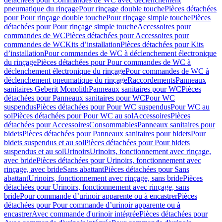
pneumatique du rinçage
Pour rinçage double touche
Pièces détachées
pour Pour rinçage double touche
Pour rinçage simple touche
Pièces
détachées pour Pour rinçage simple touche
Accessoires pour
commandes de WC
Pièces détachées pour Accessoires pour
commandes de WC
Kits d’installation
Pièces détachées pour Kits
d’installation
Pour commandes de WC à déclenchement électronique
du rinçage
Pièces détachées pour Pour commandes de WC à
déclenchement électronique du rinçage
Pour commandes de WC à
déclenchement pneumatique du rinçage
Raccordements
Panneaux
sanitaires Geberit Monolith
Panneaux sanitaires pour WC
Pièces
détachées pour Panneaux sanitaires pour WC
Pour WC
suspendus
Pièces détachées pour Pour WC suspendus
Pour WC au
sol
Pièces détachées pour Pour WC au sol
Accessoires
Pièces
détachées pour Accessoires
Consommables
Panneaux sanitaires pour
bidets
Pièces détachées pour Panneaux sanitaires pour bidets
Pour
bidets suspendus et au sol
Pièces détachées pour Pour bidets
suspendus et au sol
Urinoirs
Urinoirs, fonctionnement avec rinçage,
avec bride
Pièces détachées pour Urinoirs, fonctionnement avec
rinçage, avec bride
Sans abattant
Pièces détachées pour Sans
abattant
Urinoirs, fonctionnement avec rinçage, sans bride
Pièces
détachées pour Urinoirs, fonctionnement avec rinçage, sans
bride
Pour commande d’urinoir apparente ou à encastrer
Pièces
détachées pour Pour commande d’urinoir apparente ou à
encastrer
Avec commande d'urinoir intégrée
Pièces détachées pour