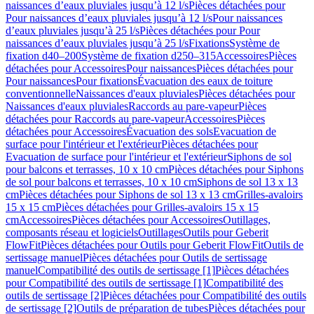
naissances d’eaux pluviales jusqu’à 12 l/s
Pièces détachées pour
Pour naissances d’eaux pluviales jusqu’à 12 l/s
Pour naissances
d’eaux pluviales jusqu’à 25 l/s
Pièces détachées pour Pour
naissances d’eaux pluviales jusqu’à 25 l/s
Fixations
Système de
fixation d40–200
Système de fixation d250–315
Accessoires
Pièces
détachées pour Accessoires
Pour naissances
Pièces détachées pour
Pour naissances
Pour fixations
Évacuation des eaux de toiture
conventionnelle
Naissances d'eaux pluviales
Pièces détachées pour
Naissances d'eaux pluviales
Raccords au pare-vapeur
Pièces
détachées pour Raccords au pare-vapeur
Accessoires
Pièces
détachées pour Accessoires
Évacuation des sols
Evacuation de
surface pour l'intérieur et l'extérieur
Pièces détachées pour
Evacuation de surface pour l'intérieur et l'extérieur
Siphons de sol
pour balcons et terrasses, 10 x 10 cm
Pièces détachées pour Siphons
de sol pour balcons et terrasses, 10 x 10 cm
Siphons de sol 13 x 13
cm
Pièces détachées pour Siphons de sol 13 x 13 cm
Grilles-avaloirs
15 x 15 cm
Pièces détachées pour Grilles-avaloirs 15 x 15
cm
Accessoires
Pièces détachées pour Accessoires
Outillages,
composants réseau et logiciels
Outillages
Outils pour Geberit
FlowFit
Pièces détachées pour Outils pour Geberit FlowFit
Outils de
sertissage manuel
Pièces détachées pour Outils de sertissage
manuel
Compatibilité des outils de sertissage [1]
Pièces détachées
pour Compatibilité des outils de sertissage [1]
Compatibilité des
outils de sertissage [2]
Pièces détachées pour Compatibilité des outils
de sertissage [2]
Outils de préparation de tubes
Pièces détachées pour