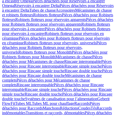
à encastrer Omega
Pièces détachées pour Réservoirs à encastrer
Omega
Réservoirs à encastrer Delta
Pièces détachées pour Réservoirs
à encastrer Delta
Tubes de chasse
Accessoires
Mécanismes de chasse
et robinets flotteurs
Robinets flotteurs
Pièces détachées pour Robinets
flotteurs
Robinets flotteurs pour réservoirs apparents
Pièces détachées
pour Robinets flotteurs pour réservoirs apparents
Robinets flotteurs
pour réservoirs à encastrer
Pièces détachées pour Robinets flotteurs
pour réservoirs à encastrer
Robinets flotteurs pour réservoirs en
céramique
Pièces détachées pour Robinets flotteurs pour réservoirs
en céramique
Robinets flotteurs pour réservoirs, universels
Pièces
détachées pour Robinets flotteurs pour réservoirs,
universels
Robinets flotteurs pour Monolith
Pièces détachées pour
Robinets flotteurs pour Monolith
Mécanismes de chasse
Pièces
détachées pour Mécanismes de chasse
Rinçage interrompable
Pièces
détachées pour Rinçage interrompable
Rinçage simple touche
Pièces
détachées pour Rinçage simple touche
Rinçage double touche
Pièces
détachées pour Rinçage double touche
Mécanismes de chasse
complets
Pièces détachées pour Mécanismes de chasse
complets
Rinçage interrompable
Pièces détachées pour Rinçage
interrompable
Rinçage simple touche
Pièces détachées pour Rinçage
simple touche
Rinçage double touche
Pièces détachées pour Rinçage
double touche
Systèmes de canalisation pour l’alimentation
Geberit
FlowFit
Tubes ML
Tubes ML pour chauffage
Raccords
Pièces
détachées pour Raccords
Manchons
Réductions
Coudes
Tés
Raccords
indémontables
Transitions et raccords, démontables
Pièces détachées