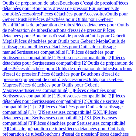
Outils de préparation de tubes
Bouchons d’essai de pression
Pièces
détachées pour Bouchons d’essai de pression
Équipements de
contrôle
Accessoires
Pièces détachées pour Accessoires
Outils pour
Geberit PushFit
Pièces détachées pour Outils pour Geberit
PushFit
Outils de préparation de tubes
Pièces détachées pour Outils
de préparation de tubes
Bouchons d'essai de pression
Pièces
détachées pour Bouchons d'essai de pression
Outils pour Geberit
Mepla
Pièces détachées pour Outils pour Geberit Mepla
Outils de
sertissage manuel
Pièces détachées pour Outils de sertissage
manuel
Sertisseuses compatibilité [1]
Pièces détachées pour
Sertisseuses compatibilité [1]
Sertisseuses compatibilité [2]
Pièces
détachées pour Sertisseuses compatibilité [2]
Outils de préparation de
tubes
Pièces détachées pour Outils de préparation de tubes
Bouchons
d'essai de pression
Pièces détachées pour Bouchons d'essai de
pression
Équipement de contrôle
Accessoires
Outils pour Geberit
Mapress
Pièces détachées pour Outils pour Geberit
Mapress
Sertisseuses compatibilité [1]
Pièces détachées pour
Sertisseuses compatibilité [1]
Sertisseuses compatibilité [2]
Pièces
détachées pour Sertisseuses compatibilité [2]
Outils de sertissage
compatibilité [1] / [2]
Pièces détachées pour Outils de sertissage
compatibilité [1] / [2]
Sertisseuses compatibilité [2XL]
Pièces
détachées pour Sertisseuses compatibilité [2XL]
Sertisseuses
compatibilité [3]
Pièces détachées pour Sertisseuses compatibilité
[3]
Outils de préparation de tubes
Pièces détachées pour Outils de
préparation de tubes
Bouchons d'essai de pression
Pièces détachées