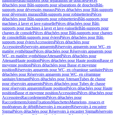
baignoires
Bâti-supports pour séparations de douches
Pièces
détachées pour Bâti-supports pour séparations de douches
Bâti-
supports pour déversoirs muraux
Pièces détachées pour Bâti-supports
pour déversoirs muraux
Bâti-supports pour robinetteries
Pièces
détachées pour Bâti-supports pour robinetteries
Bâti-supports pour
machines à laver et lave-vaisselle
Pièces détachées pour Bâti-
supports pour machines à laver et lave-vaisselle
Bâti-supports pour
charges de console
Pièces détachées pour Bâti-supports pour charges
de console
Bâti-supports pour éviers
Pièces détachées pour Bâti-
supports pour éviers
Accessoires
Pièces détachées pour
Accessoires
Réservoirs apparents
Réservoirs apparents pour WC, en
matière synthétique
Pièces détachées pour Réservoirs apparents pour
WC, en matière synthétique
Attenant
Pièces détachées pour
Attenant
Haute position
Pièces détachées pour Haute position
Basse et
moyenne position
Pièces détachées pour Basse et moyenne
position
Réservoirs apparents pour WC, en céramique sanitaire
Pièces
détachées pour Réservoirs apparents pour WC, en céramique
sanitaire
Attenant
Pièces détachées pour Attenant
Tubes de chasse
pour réservoirs apparents
Pièces détachées pour Tubes de chasse
pour réservoirs apparents
Haute position
Pièces détachées pour Haute
position
Basse et moyenne position
Accessoires
Pièces détachées pour
Accessoires
Raccordements
Pièces détachées pour
Raccordements
Joints
Fixations
Manchettes
Mamelons, rosaces et
modérateurs de débit
Réservoirs à encastrer
Réservoirs à encastrer
Sigma
Pièces détachées pour Réservoirs à encastrer Sigma
Réservoirs