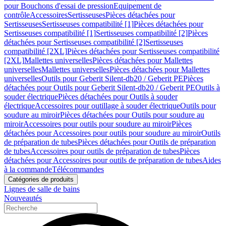
pour Bouchons d'essai de pression
Equipement de
contrôle
Accessoires
Sertisseuses
Pièces détachées pour
Sertisseuses
Sertisseuses compatibilité [1]
Pièces détachées pour
Sertisseuses compatibilité [1]
Sertisseuses compatibilité [2]
Pièces
détachées pour Sertisseuses compatibilité [2]
Sertisseuses
compatibilité [2XL]
Pièces détachées pour Sertisseuses compatibilité
[2XL]
Mallettes universelles
Pièces détachées pour Mallettes
universelles
Mallettes universelles
Pièces détachées pour Mallettes
universelles
Outils pour Geberit Silent-db20 / Geberit PE
Pièces
détachées pour Outils pour Geberit Silent-db20 / Geberit PE
Outils à
souder électrique
Pièces détachées pour Outils à souder
électrique
Accessoires pour outillage à souder électrique
Outils pour
soudure au miroir
Pièces détachées pour Outils pour soudure au
miroir
Accessoires pour outils pour soudure au miroir
Pièces
détachées pour Accessoires pour outils pour soudure au miroir
Outils
de préparation de tubes
Pièces détachées pour Outils de préparation
de tubes
Accessoires pour outils de préparation de tubes
Pièces
détachées pour Accessoires pour outils de préparation de tubes
Aides
à la commande
Télécommandes
Catégories de produits
Lignes de salle de bains
Nouveautés