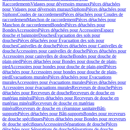
Raccordements
Vidages pour déversoirs muraux
Pièces détachées
pour Vidages pour déversoirs muraux
Siphons
Pièces détachées pour
Siphons
Coudes de raccordement
Pièces détachées pour Coudes de
raccordement
Manchon de raccordement
Pièces détachées pour
Manchon de raccordement
Bondes
Pièces détachées pour
Bondes
Accessoires
Pièces détachées pour Accessoires
Espace
douche et baignoire
Douches
Évacuation des sols pour
douches
Pièces détachées pour Évacuation des sols pour
douches
Canivelles de douche
Pièces détachées pour Canivelles de
douche
Accessoires pour canivelles de douche
Pièces détachées pour
Accessoires pour canivelles de douche
Bondes pour douche de
plain-pied
Pièces détachées pour Bondes pour douche de plain-
pied
Accessoires pour bondes pour douche de plain-pied
Pièces
détachées pour Accessoires pour bondes pour douche de plain-
pied
Evacuations murales
Pièces détachées pour Evacuations
murales
Accessoires pour évacuations murales
Pièces détachées pour
Accessoires pour évacuations murales
Receveurs de douche
Pièces
détachées pour Receveurs de douche
Receveurs de douche en
matériau minéral
Pièces détachées pour Receveurs de douche en
matériau minéral
Receveurs de douche en matériau
minéral
Receveurs de douche en céramique sanitaire
Bâti-
supports
Pièces détachées pour Bâti-supports
Bondes pour receveurs
de douche spécifiques
Pièces détachées pour Bondes pour receveurs
de douche spécifiques
Accessoires
Séparations de douche
Pièces
détachées pour Séparations de douche
Séparations de douche