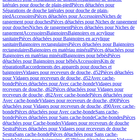
latérales pour douche de plain-pied
Pièces détachées pour
Séparations de douche latérales pour douche de plain-
pied
Accessoires
Pièces détachées pour Accessoires
Niches de
rangement pour douches
Pièces détachées pour Niches de rangement
pour douches
Niches de rangement
Pièces détachées pour Niches de
rangement
Accessoires
Baignoires
Baignoires en acrylique
sanitaire
Pièces détachées pour Baignoires en acrylique
sanitaire
Baignoires rectangulaires
Pièces détachées pour Baignoires
rectangulaires
Baignoires en matériau minéral
Pièces détachées pour
Baignoires en matériau minéral
Baignoires pour bébés
Pièces
détachées pour Baignoires pour bébés
Accessoires
Kits de
réparation
Raccordements des appareils pour douches et
baignoires
Vidages pour receveurs de douche, d52
Pièces détachées
pour Vidages pour receveurs de douche, d52
Avec cache-
bonde
Pièces détachées pour Avec cache-bonde
Vidages pour
receveurs de douche, d62
Pièces détachées pour Vidages pour
receveurs de douche, d62
Avec cache-bonde
Pièces détachées pour
Avec cache-bonde
Vidages pour receveurs de douche, d90
Pièces
détachées pour Vidages pour receveurs de douche, d90
Avec cache-
bonde
Pièces détachées pour Avec cache-bonde
Sans cache-
bonde
Pièces détachées pour Sans cache-bonde
Cache-bondes
Pièces
détachées pour Cache-bondes
Vidages pour receveurs de douche
Sestra
Pièces détachées pour Vidages pour receveurs de douche
Sestra
Sans cache-bonde
Pièces détachées pour Sans cache-
bonde
Vidages pour baignoires, d52
Pièces détachées pour Vidages