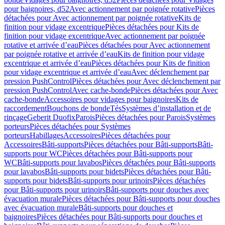
pour baignoires, d52
Avec actionnement par poignée rotative
Pièces
détachées pour Avec actionnement par poignée rotative
Kits de
finition pour vidage excentrique
Pièces détachées pour Kits de
finition pour vidage excentrique
Avec actionnement par poignée
rotative et arrivée d’eau
Pièces détachées pour Avec actionnement
par poignée rotative et arrivée d’eau
Kits de finition pour vidage
excentrique et arrivée d’eau
Pièces détachées pour Kits de finition
pour vidage excentrique et arrivée d’eau
Avec déclenchement par
pression PushControl
Pièces détachées pour Avec déclenchement par
pression PushControl
Avec cache-bonde
Pièces détachées pour Avec
cache-bonde
Accessoires pour vidages pour baignoires
Kits de
raccordement
Bouchons de bonde
Tés
Systèmes d’installation et de
rinçage
Geberit Duofix
Parois
Pièces détachées pour Parois
Systèmes
porteurs
Pièces détachées pour Systèmes
porteurs
Habillages
Accessoires
Pièces détachées pour
Accessoires
Bâti-supports
Pièces détachées pour Bâti-supports
Bâti-
supports pour WC
Pièces détachées pour Bâti-supports pour
WC
Bâti-supports pour lavabos
Pièces détachées pour Bâti-supports
pour lavabos
Bâti-supports pour bidets
Pièces détachées pour Bâti-
supports pour bidets
Bâti-supports pour urinoirs
Pièces détachées
pour Bâti-supports pour urinoirs
Bâti-supports pour douches avec
évacuation murale
Pièces détachées pour Bâti-supports pour douches
avec évacuation murale
Bâti-supports pour douches et
baignoires
Pièces détachées pour Bâti-supports pour douches et