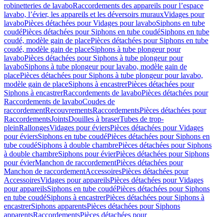
robinetteries de lavabo
Raccordements des appareils pour l’espace
lavabo, l’évier, les appareils et les déversoirs muraux
Vidages pour
lavabo
Pièces détachées pour Vidages pour lavabo
Siphons en tube
coudé
Pièces détachées pour Siphons en tube coudé
Siphons en tube
coudé, modèle gain de place
Pièces détachées pour Siphons en tube
coudé, modèle gain de place
Siphons à tube plongeur pour
lavabo
Pièces détachées pour Siphons à tube plongeur pour
lavabo
Siphons à tube plongeur pour lavabo, modèle gain de
place
Pièces détachées pour Siphons à tube plongeur pour lavabo,
modèle gain de place
Siphons à encastrer
Pièces détachées pour
Siphons à encastrer
Raccordements de lavabo
Pièces détachées pour
Raccordements de lavabo
Coudes de
raccordement
Recouvrements
Raccordements
Pièces détachées pour
Raccordements
Joints
Douilles à braser
Tubes de trop-
plein
Rallonges
Vidages pour éviers
Pièces détachées pour Vidages
pour éviers
Siphons en tube coudé
Pièces détachées pour Siphons en
tube coudé
Siphons à double chambre
Pièces détachées pour Siphons
à double chambre
Siphons pour évier
Pièces détachées pour Siphons
pour évier
Manchon de raccordement
Pièces détachées pour
Manchon de raccordement
Accessoires
Pièces détachées pour
Accessoires
Vidages pour appareils
Pièces détachées pour Vidages
pour appareils
Siphons en tube coudé
Pièces détachées pour Siphons
en tube coudé
Siphons à encastrer
Pièces détachées pour Siphons à
encastrer
Siphons apparents
Pièces détachées pour Siphons
apparents
Raccordements
Pièces détachées pour