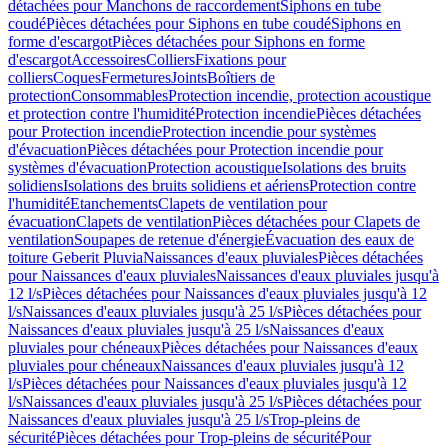
détachées pour Manchons de raccordement
Siphons en tube
coudé
Pièces détachées pour Siphons en tube coudé
Siphons en
forme d'escargot
Pièces détachées pour Siphons en forme
d'escargot
Accessoires
Colliers
Fixations pour
colliers
Coques
Fermetures
Joints
Boîtiers de
protection
Consommables
Protection incendie, protection acoustique
et protection contre l'humidité
Protection incendie
Pièces détachées
pour Protection incendie
Protection incendie pour systèmes
d'évacuation
Pièces détachées pour Protection incendie pour
systèmes d'évacuation
Protection acoustique
Isolations des bruits
solidiens
Isolations des bruits solidiens et aériens
Protection contre
l'humidité
Etanchements
Clapets de ventilation pour
évacuation
Clapets de ventilation
Pièces détachées pour Clapets de
ventilation
Soupapes de retenue d'énergie
Évacuation des eaux de
toiture Geberit Pluvia
Naissances d'eaux pluviales
Pièces détachées
pour Naissances d'eaux pluviales
Naissances d'eaux pluviales jusqu'à
12 l/s
Pièces détachées pour Naissances d'eaux pluviales jusqu'à 12
l/s
Naissances d'eaux pluviales jusqu'à 25 l/s
Pièces détachées pour
Naissances d'eaux pluviales jusqu'à 25 l/s
Naissances d'eaux
pluviales pour chéneaux
Pièces détachées pour Naissances d'eaux
pluviales pour chéneaux
Naissances d'eaux pluviales jusqu'à 12
l/s
Pièces détachées pour Naissances d'eaux pluviales jusqu'à 12
l/s
Naissances d'eaux pluviales jusqu'à 25 l/s
Pièces détachées pour
Naissances d'eaux pluviales jusqu'à 25 l/s
Trop-pleins de
sécurité
Pièces détachées pour Trop-pleins de sécurité
Pour