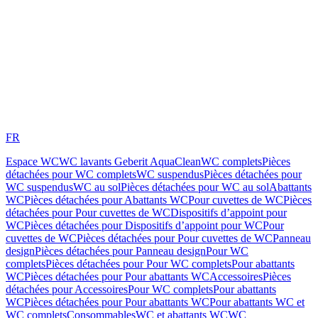
FR
Espace WC
WC lavants Geberit AquaClean
WC complets
Pièces
détachées pour WC complets
WC suspendus
Pièces détachées pour
WC suspendus
WC au sol
Pièces détachées pour WC au sol
Abattants
WC
Pièces détachées pour Abattants WC
Pour cuvettes de WC
Pièces
détachées pour Pour cuvettes de WC
Dispositifs d’appoint pour
WC
Pièces détachées pour Dispositifs d’appoint pour WC
Pour
cuvettes de WC
Pièces détachées pour Pour cuvettes de WC
Panneau
design
Pièces détachées pour Panneau design
Pour WC
complets
Pièces détachées pour Pour WC complets
Pour abattants
WC
Pièces détachées pour Pour abattants WC
Accessoires
Pièces
détachées pour Accessoires
Pour WC complets
Pour abattants
WC
Pièces détachées pour Pour abattants WC
Pour abattants WC et
WC complets
Consommables
WC et abattants WC
WC