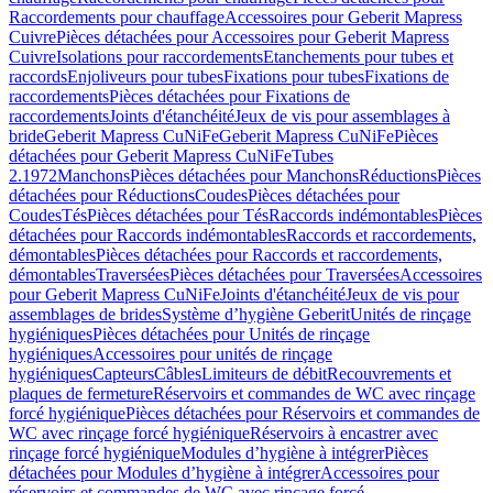
Raccordements pour chauffage
Accessoires pour Geberit Mapress
Cuivre
Pièces détachées pour Accessoires pour Geberit Mapress
Cuivre
Isolations pour raccordements
Etanchements pour tubes et
raccords
Enjoliveurs pour tubes
Fixations pour tubes
Fixations de
raccordements
Pièces détachées pour Fixations de
raccordements
Joints d'étanchéité
Jeux de vis pour assemblages à
bride
Geberit Mapress CuNiFe
Geberit Mapress CuNiFe
Pièces
détachées pour Geberit Mapress CuNiFe
Tubes
2.1972
Manchons
Pièces détachées pour Manchons
Réductions
Pièces
détachées pour Réductions
Coudes
Pièces détachées pour
Coudes
Tés
Pièces détachées pour Tés
Raccords indémontables
Pièces
détachées pour Raccords indémontables
Raccords et raccordements,
démontables
Pièces détachées pour Raccords et raccordements,
démontables
Traversées
Pièces détachées pour Traversées
Accessoires
pour Geberit Mapress CuNiFe
Joints d'étanchéité
Jeux de vis pour
assemblages de brides
Système d’hygiène Geberit
Unités de rinçage
hygiéniques
Pièces détachées pour Unités de rinçage
hygiéniques
Accessoires pour unités de rinçage
hygiéniques
Capteurs
Câbles
Limiteurs de débit
Recouvrements et
plaques de fermeture
Réservoirs et commandes de WC avec rinçage
forcé hygiénique
Pièces détachées pour Réservoirs et commandes de
WC avec rinçage forcé hygiénique
Réservoirs à encastrer avec
rinçage forcé hygiénique
Modules d’hygiène à intégrer
Pièces
détachées pour Modules d’hygiène à intégrer
Accessoires pour
réservoirs et commandes de WC avec rinçage forcé