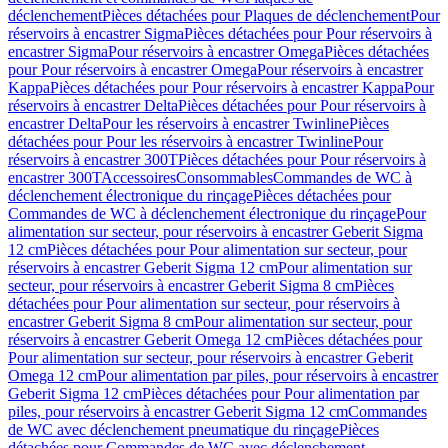
déclenchement
Pièces détachées pour Plaques de déclenchement
Pour
réservoirs à encastrer Sigma
Pièces détachées pour Pour réservoirs à
encastrer Sigma
Pour réservoirs à encastrer Omega
Pièces détachées
pour Pour réservoirs à encastrer Omega
Pour réservoirs à encastrer
Kappa
Pièces détachées pour Pour réservoirs à encastrer Kappa
Pour
réservoirs à encastrer Delta
Pièces détachées pour Pour réservoirs à
encastrer Delta
Pour les réservoirs à encastrer Twinline
Pièces
détachées pour Pour les réservoirs à encastrer Twinline
Pour
réservoirs à encastrer 300T
Pièces détachées pour Pour réservoirs à
encastrer 300T
Accessoires
Consommables
Commandes de WC à
déclenchement électronique du rinçage
Pièces détachées pour
Commandes de WC à déclenchement électronique du rinçage
Pour
alimentation sur secteur, pour réservoirs à encastrer Geberit Sigma
12 cm
Pièces détachées pour Pour alimentation sur secteur, pour
réservoirs à encastrer Geberit Sigma 12 cm
Pour alimentation sur
secteur, pour réservoirs à encastrer Geberit Sigma 8 cm
Pièces
détachées pour Pour alimentation sur secteur, pour réservoirs à
encastrer Geberit Sigma 8 cm
Pour alimentation sur secteur, pour
réservoirs à encastrer Geberit Omega 12 cm
Pièces détachées pour
Pour alimentation sur secteur, pour réservoirs à encastrer Geberit
Omega 12 cm
Pour alimentation par piles, pour réservoirs à encastrer
Geberit Sigma 12 cm
Pièces détachées pour Pour alimentation par
piles, pour réservoirs à encastrer Geberit Sigma 12 cm
Commandes
de WC avec déclenchement pneumatique du rinçage
Pièces
détachées pour Commandes de WC avec déclenchement