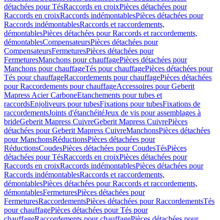
détachées pour Tés
Raccords en croix
Pièces détachées pour
Raccords en croix
Raccords indémontables
Pièces détachées pour
Raccords indémontables
Raccords et raccordements,
démontables
Pièces détachées pour Raccords et raccordements,
démontables
Compensateurs
Pièces détachées pour
Compensateurs
Fermetures
Pièces détachées pour
Fermetures
Manchons pour chauffage
Pièces détachées pour
Manchons pour chauffage
Tés pour chauffage
Pièces détachées pour
Tés pour chauffage
Raccordements pour chauffage
Pièces détachées
pour Raccordements pour chauffage
Accessoires pour Geberit
Mapress Acier Carbone
Etanchements pour tubes et
raccords
Enjoliveurs pour tubes
Fixations pour tubes
Fixations de
raccordements
Joints d'étanchéité
Jeux de vis pour assemblages à
bride
Geberit Mapress Cuivre
Geberit Mapress Cuivre
Pièces
détachées pour Geberit Mapress Cuivre
Manchons
Pièces détachées
pour Manchons
Réductions
Pièces détachées pour
Réductions
Coudes
Pièces détachées pour Coudes
Tés
Pièces
détachées pour Tés
Raccords en croix
Pièces détachées pour
Raccords en croix
Raccords indémontables
Pièces détachées pour
Raccords indémontables
Raccords et raccordements,
démontables
Pièces détachées pour Raccords et raccordements,
démontables
Fermetures
Pièces détachées pour
Fermetures
Raccordements
Pièces détachées pour Raccordements
Tés
pour chauffage
Pièces détachées pour Tés pour
chauffage
Raccordements pour chauffage
Pièces détachées pour