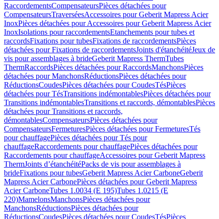
Raccordements
Compensateurs
Pièces détachées pour
Compensateurs
Traversées
Accessoires pour Geberit Mapress Acier
Inox
Pièces détachées pour Accessoires pour Geberit Mapress Acier
Inox
Isolations pour raccordements
Etanchements pour tubes et
raccords
Fixations pour tubes
Fixations de raccordements
Pièces
détachées pour Fixations de raccordements
Joints d'étanchéité
Jeux de
vis pour assemblages à bride
Geberit Mapress Therm
Tubes
Therm
Raccords
Pièces détachées pour Raccords
Manchons
Pièces
détachées pour Manchons
Réductions
Pièces détachées pour
Réductions
Coudes
Pièces détachées pour Coudes
Tés
Pièces
détachées pour Tés
Transitions indémontables
Pièces détachées pour
Transitions indémontables
Transitions et raccords, démontables
Pièces
détachées pour Transitions et raccords,
démontables
Compensateurs
Pièces détachées pour
Compensateurs
Fermetures
Pièces détachées pour Fermetures
Tés
pour chauffage
Pièces détachées pour Tés pour
chauffage
Raccordements pour chauffage
Pièces détachées pour
Raccordements pour chauffage
Accessoires pour Geberit Mapress
Therm
Joints d’étanchéité
Packs de vis pour assemblages à
bride
Fixations pour tubes
Geberit Mapress Acier Carbone
Geberit
Mapress Acier Carbone
Pièces détachées pour Geberit Mapress
Acier Carbone
Tubes 1.0034 (E 195)
Tubes 1.0215 (E
220)
Mamelons
Manchons
Pièces détachées pour
Manchons
Réductions
Pièces détachées pour
Réductions
Coudes
Pièces détachées pour Coudes
Tés
Pièces