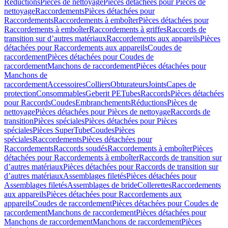
Réductions
Pièces de nettoyage
Pièces détachées pour Pièces de
nettoyage
Raccordements
Pièces détachées pour
Raccordements
Raccordements à emboîter
Pièces détachées pour
Raccordements à emboîter
Raccordements à griffes
Raccords de
transition sur d’autres matériaux
Raccordements aux appareils
Pièces
détachées pour Raccordements aux appareils
Coudes de
raccordement
Pièces détachées pour Coudes de
raccordement
Manchons de raccordement
Pièces détachées pour
Manchons de
raccordement
Accessoires
Colliers
Obturateurs
Joints
Capes de
protection
Consommables
Geberit PE
Tubes
Raccords
Pièces détachées
pour Raccords
Coudes
Embranchements
Réductions
Pièces de
nettoyage
Pièces détachées pour Pièces de nettoyage
Raccords de
transition
Pièces spéciales
Pièces détachées pour Pièces
spéciales
Pièces SuperTube
Coudes
Pièces
spéciales
Raccordements
Pièces détachées pour
Raccordements
Raccords soudés
Raccordements à emboîter
Pièces
détachées pour Raccordements à emboîter
Raccords de transition sur
d’autres matériaux
Pièces détachées pour Raccords de transition sur
d’autres matériaux
Assemblages filetés
Pièces détachées pour
Assemblages filetés
Assemblages de bride
Collerettes
Raccordements
aux appareils
Pièces détachées pour Raccordements aux
appareils
Coudes de raccordement
Pièces détachées pour Coudes de
raccordement
Manchons de raccordement
Pièces détachées pour
Manchons de raccordement
Manchons de raccordement
Pièces