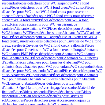
suspendus
Pièces détachées pour WC suspendus
WC à fond
creux
Pièces détachées pour WC à fond creux
WC au sol
Pièces
détachées pour WC au sol
WC à fond creux pour réservoir
attenant
Pièces détachées pour WC à fond creux pour réservoir
attenant
WC à fond creux
Pièces détachées pour WC à fond
creux
Réservoirs apparents pour WC, en céramique
sanitaire
Attenant
Abattants WC
Pièces détachées pour Abattants
WC
Abattants WC
Pièces détachées pour Abattants WC
WC adaptés
PMR
Pièces détachées pour WC adaptés PMR
Cuvettes de WC à
fond creux, surélevés
Pièces détachées pour Cuvettes de WC à fond
creux, surélevés
Cuvettes de WC à fond creux, rallongés
Pièces
détachées pour Cuvettes de WC à fond creux, rallongés
Abattants
WC adaptés PMR
Pièces détachées pour Abattants WC adaptés
PMR
Abattants WC
Pièces détachées pour Abattants WC
Lunettes
d’abattant
Pièces détachées pour Lunettes d’abattant
WC pour
enfants
Pièces détachées pour WC pour enfants
WC suspendus
Pièces
détachées pour WC suspendus
WC au sol
Pièces détachées pour WC
au sol
Abattants WC pour enfants
Pièces détachées pour Abattants
WC pour enfants
Abattants WC
Pièces détachées pour Abattants
WC
Lunettes d’abattant
Pièces détachées pour Lunettes
d’abattant
Siège à la turque
Avec rinçage
Accessoires
Matériel de
fixation
Bidets
Bidets suspendus
Pièces détachées pour Bidets
suspendus
Bidets au sol
Pièces détachées pour Bidets au
sol
Accessoires
Pièces détachées pour Accessoires
Plaques de
déclenchement et commandes de WC
Plaques de