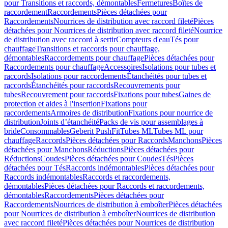
pour Transitions et raccords, démontables
Fermetures
Boîtes de
raccordement
Raccordements
Pièces détachées pour
Raccordements
Nourrices de distribution avec raccord fileté
Pièces
détachées pour Nourrices de distribution avec raccord fileté
Nourrice
de distribution avec raccord à sertir
Compteurs d'eau
Tés pour
chauffage
Transitions et raccords pour chauffage,
démontables
Raccordements pour chauffage
Pièces détachées pour
Raccordements pour chauffage
Accessoires
Isolations pour tubes et
raccords
Isolations pour raccordements
Étanchéités pour tubes et
raccords
Étanchéités pour raccords
Recouvrements pour
tubes
Recouvrement pour raccords
Fixations pour tubes
Gaines de
protection et aides à l'insertion
Fixations pour
raccordements
Armoires de distribution
Fixations pour nourrice de
distribution
Joints d’étanchéité
Packs de vis pour assemblages à
bride
Consommables
Geberit PushFit
Tubes ML
Tubes ML pour
chauffage
Raccords
Pièces détachées pour Raccords
Manchons
Pièces
détachées pour Manchons
Réductions
Pièces détachées pour
Réductions
Coudes
Pièces détachées pour Coudes
Tés
Pièces
détachées pour Tés
Raccords indémontables
Pièces détachées pour
Raccords indémontables
Raccords et raccordements,
démontables
Pièces détachées pour Raccords et raccordements,
démontables
Raccordements
Pièces détachées pour
Raccordements
Nourrices de distribution à emboîter
Pièces détachées
pour Nourrices de distribution à emboîter
Nourrices de distribution
avec raccord fileté
Pièces détachées pour Nourrices de distribution