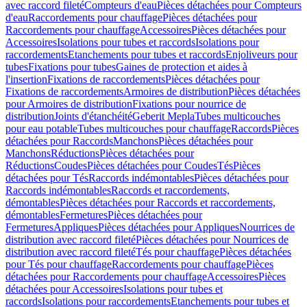
avec raccord fileté
Compteurs d'eau
Pièces détachées pour Compteurs
d'eau
Raccordements pour chauffage
Pièces détachées pour
Raccordements pour chauffage
Accessoires
Pièces détachées pour
Accessoires
Isolations pour tubes et raccords
Isolations pour
raccordements
Etanchements pour tubes et raccords
Enjoliveurs pour
tubes
Fixations pour tubes
Gaines de protection et aides à
l'insertion
Fixations de raccordements
Pièces détachées pour
Fixations de raccordements
Armoires de distribution
Pièces détachées
pour Armoires de distribution
Fixations pour nourrice de
distribution
Joints d'étanchéité
Geberit Mepla
Tubes multicouches
pour eau potable
Tubes multicouches pour chauffage
Raccords
Pièces
détachées pour Raccords
Manchons
Pièces détachées pour
Manchons
Réductions
Pièces détachées pour
Réductions
Coudes
Pièces détachées pour Coudes
Tés
Pièces
détachées pour Tés
Raccords indémontables
Pièces détachées pour
Raccords indémontables
Raccords et raccordements,
démontables
Pièces détachées pour Raccords et raccordements,
démontables
Fermetures
Pièces détachées pour
Fermetures
Appliques
Pièces détachées pour Appliques
Nourrices de
distribution avec raccord fileté
Pièces détachées pour Nourrices de
distribution avec raccord fileté
Tés pour chauffage
Pièces détachées
pour Tés pour chauffage
Raccordements pour chauffage
Pièces
détachées pour Raccordements pour chauffage
Accessoires
Pièces
détachées pour Accessoires
Isolations pour tubes et
raccords
Isolations pour raccordements
Etanchements pour tubes et