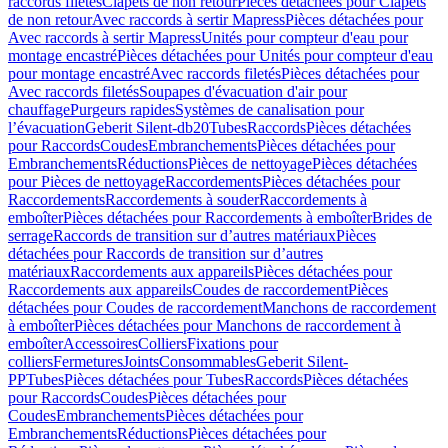
raccords filetés
Clapets de non retour
Pièces détachées pour Clapets
de non retour
Avec raccords à sertir Mapress
Pièces détachées pour
Avec raccords à sertir Mapress
Unités pour compteur d'eau pour
montage encastré
Pièces détachées pour Unités pour compteur d'eau
pour montage encastré
Avec raccords filetés
Pièces détachées pour
Avec raccords filetés
Soupapes d'évacuation d'air pour
chauffage
Purgeurs rapides
Systèmes de canalisation pour
l’évacuation
Geberit Silent-db20
Tubes
Raccords
Pièces détachées
pour Raccords
Coudes
Embranchements
Pièces détachées pour
Embranchements
Réductions
Pièces de nettoyage
Pièces détachées
pour Pièces de nettoyage
Raccordements
Pièces détachées pour
Raccordements
Raccordements à souder
Raccordements à
emboîter
Pièces détachées pour Raccordements à emboîter
Brides de
serrage
Raccords de transition sur d’autres matériaux
Pièces
détachées pour Raccords de transition sur d’autres
matériaux
Raccordements aux appareils
Pièces détachées pour
Raccordements aux appareils
Coudes de raccordement
Pièces
détachées pour Coudes de raccordement
Manchons de raccordement
à emboîter
Pièces détachées pour Manchons de raccordement à
emboîter
Accessoires
Colliers
Fixations pour
colliers
Fermetures
Joints
Consommables
Geberit Silent-
PP
Tubes
Pièces détachées pour Tubes
Raccords
Pièces détachées
pour Raccords
Coudes
Pièces détachées pour
Coudes
Embranchements
Pièces détachées pour
Embranchements
Réductions
Pièces détachées pour