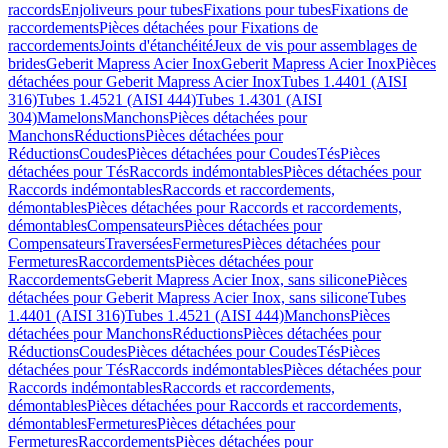
raccords
Enjoliveurs pour tubes
Fixations pour tubes
Fixations de
raccordements
Pièces détachées pour Fixations de
raccordements
Joints d'étanchéité
Jeux de vis pour assemblages de
brides
Geberit Mapress Acier Inox
Geberit Mapress Acier Inox
Pièces
détachées pour Geberit Mapress Acier Inox
Tubes 1.4401 (AISI
316)
Tubes 1.4521 (AISI 444)
Tubes 1.4301 (AISI
304)
Mamelons
Manchons
Pièces détachées pour
Manchons
Réductions
Pièces détachées pour
Réductions
Coudes
Pièces détachées pour Coudes
Tés
Pièces
détachées pour Tés
Raccords indémontables
Pièces détachées pour
Raccords indémontables
Raccords et raccordements,
démontables
Pièces détachées pour Raccords et raccordements,
démontables
Compensateurs
Pièces détachées pour
Compensateurs
Traversées
Fermetures
Pièces détachées pour
Fermetures
Raccordements
Pièces détachées pour
Raccordements
Geberit Mapress Acier Inox, sans silicone
Pièces
détachées pour Geberit Mapress Acier Inox, sans silicone
Tubes
1.4401 (AISI 316)
Tubes 1.4521 (AISI 444)
Manchons
Pièces
détachées pour Manchons
Réductions
Pièces détachées pour
Réductions
Coudes
Pièces détachées pour Coudes
Tés
Pièces
détachées pour Tés
Raccords indémontables
Pièces détachées pour
Raccords indémontables
Raccords et raccordements,
démontables
Pièces détachées pour Raccords et raccordements,
démontables
Fermetures
Pièces détachées pour
Fermetures
Raccordements
Pièces détachées pour