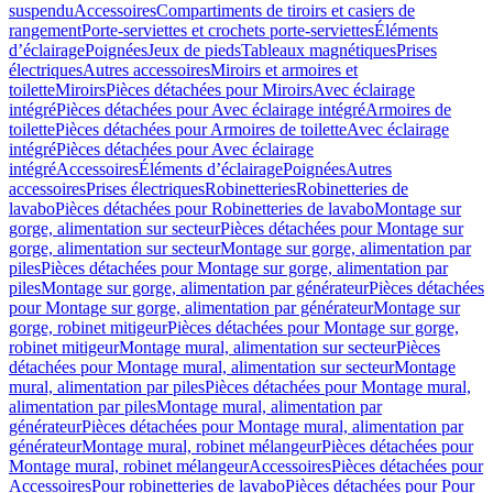
suspendu
Accessoires
Compartiments de tiroirs et casiers de
rangement
Porte-serviettes et crochets porte-serviettes
Éléments
d’éclairage
Poignées
Jeux de pieds
Tableaux magnétiques
Prises
électriques
Autres accessoires
Miroirs et armoires et
toilette
Miroirs
Pièces détachées pour Miroirs
Avec éclairage
intégré
Pièces détachées pour Avec éclairage intégré
Armoires de
toilette
Pièces détachées pour Armoires de toilette
Avec éclairage
intégré
Pièces détachées pour Avec éclairage
intégré
Accessoires
Éléments d’éclairage
Poignées
Autres
accessoires
Prises électriques
Robinetteries
Robinetteries de
lavabo
Pièces détachées pour Robinetteries de lavabo
Montage sur
gorge, alimentation sur secteur
Pièces détachées pour Montage sur
gorge, alimentation sur secteur
Montage sur gorge, alimentation par
piles
Pièces détachées pour Montage sur gorge, alimentation par
piles
Montage sur gorge, alimentation par générateur
Pièces détachées
pour Montage sur gorge, alimentation par générateur
Montage sur
gorge, robinet mitigeur
Pièces détachées pour Montage sur gorge,
robinet mitigeur
Montage mural, alimentation sur secteur
Pièces
détachées pour Montage mural, alimentation sur secteur
Montage
mural, alimentation par piles
Pièces détachées pour Montage mural,
alimentation par piles
Montage mural, alimentation par
générateur
Pièces détachées pour Montage mural, alimentation par
générateur
Montage mural, robinet mélangeur
Pièces détachées pour
Montage mural, robinet mélangeur
Accessoires
Pièces détachées pour
Accessoires
Pour robinetteries de lavabo
Pièces détachées pour Pour