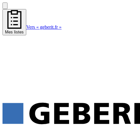
Vers « geberit.fr »
Mes listes