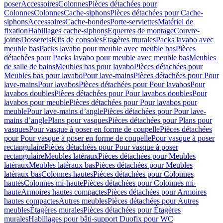
poser
Accessoires
Colonnes
Pièces détachées pour
Colonnes
Colonnes
Cache-siphons
Pièces détachées pour Cache-
siphons
Accessoires
Cache-bondes
Porte-serviettes
Matériel de
fixation
Habillages cache-siphons
Equerres de montage
Couvre-
joints
Dosserets
Kits de consoles
Étagères murales
Packs lavabo avec
meuble bas
Packs lavabo pour meuble avec meuble bas
Pièces
détachées pour Packs lavabo pour meuble avec meuble bas
Meubles
de salle de bains
Meubles bas pour lavabo
Pièces détachées pour
Meubles bas pour lavabo
Pour lave-mains
Pièces détachées pour Pour
lave-mains
Pour lavabos
Pièces détachées pour Pour lavabos
Pour
lavabos doubles
Pièces détachées pour Pour lavabos doubles
Pour
lavabos pour meuble
Pièces détachées pour Pour lavabos pour
meuble
Pour lave-mains d’angle
Pièces détachées pour Pour lave-
mains d’angle
Plans pour vasques
Pièces détachées pour Plans pour
vasques
Pour vasque à poser en forme de coupelle
Pièces détachées
pour Pour vasque à poser en forme de coupelle
Pour vasque à poser
rectangulaire
Pièces détachées pour Pour vasque à poser
rectangulaire
Meubles latéraux
Pièces détachées pour Meubles
latéraux
Meubles latéraux bas
Pièces détachées pour Meubles
latéraux bas
Colonnes hautes
Pièces détachées pour Colonnes
hautes
Colonnes mi-haute
Pièces détachées pour Colonnes mi-
haute
Armoires hautes compactes
Pièces détachées pour Armoires
hautes compactes
Autres meubles
Pièces détachées pour Autres
meubles
Étagères murales
Pièces détachées pour Étagères
murales
Habillages pour bâti-support Duofix pour WC