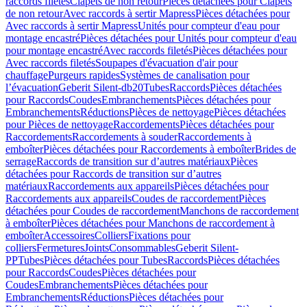
raccords filetés
Clapets de non retour
Pièces détachées pour Clapets
de non retour
Avec raccords à sertir Mapress
Pièces détachées pour
Avec raccords à sertir Mapress
Unités pour compteur d'eau pour
montage encastré
Pièces détachées pour Unités pour compteur d'eau
pour montage encastré
Avec raccords filetés
Pièces détachées pour
Avec raccords filetés
Soupapes d'évacuation d'air pour
chauffage
Purgeurs rapides
Systèmes de canalisation pour
l’évacuation
Geberit Silent-db20
Tubes
Raccords
Pièces détachées
pour Raccords
Coudes
Embranchements
Pièces détachées pour
Embranchements
Réductions
Pièces de nettoyage
Pièces détachées
pour Pièces de nettoyage
Raccordements
Pièces détachées pour
Raccordements
Raccordements à souder
Raccordements à
emboîter
Pièces détachées pour Raccordements à emboîter
Brides de
serrage
Raccords de transition sur d’autres matériaux
Pièces
détachées pour Raccords de transition sur d’autres
matériaux
Raccordements aux appareils
Pièces détachées pour
Raccordements aux appareils
Coudes de raccordement
Pièces
détachées pour Coudes de raccordement
Manchons de raccordement
à emboîter
Pièces détachées pour Manchons de raccordement à
emboîter
Accessoires
Colliers
Fixations pour
colliers
Fermetures
Joints
Consommables
Geberit Silent-
PP
Tubes
Pièces détachées pour Tubes
Raccords
Pièces détachées
pour Raccords
Coudes
Pièces détachées pour
Coudes
Embranchements
Pièces détachées pour
Embranchements
Réductions
Pièces détachées pour