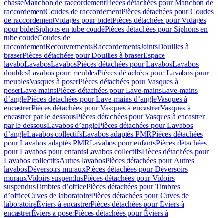
chasse
Manchon de raccordement
Pièces détachées pour Manchon de
raccordement
Coudes de raccordement
Pièces détachées pour Coudes
de raccordement
Vidages pour bidet
Pièces détachées pour Vidages
pour bidet
Siphons en tube coudé
Pièces détachées pour Siphons en
tube coudé
Coudes de
raccordement
Recouvrements
Raccordements
Joints
Douilles à
braser
Pièces détachées pour Douilles à braser
Espace
lavabo
Lavabos
Lavabos
Pièces détachées pour Lavabos
Lavabos
doubles
Lavabos pour meubles
Pièces détachées pour Lavabos pour
meubles
Vasques à poser
Pièces détachées pour Vasques à
poser
Lave-mains
Pièces détachées pour Lave-mains
Lave-mains
d’angle
Pièces détachées pour Lave-mains d’angle
Vasques à
encastrer
Pièces détachées pour Vasques à encastrer
Vasques à
encastrer par le dessous
Pièces détachées pour Vasques à encastrer
par le dessous
Lavabos d’angle
Pièces détachées pour Lavabos
d’angle
Lavabos collectifs
Lavabos adaptés PMR
Pièces détachées
pour Lavabos adaptés PMR
Lavabos pour enfants
Pièces détachées
pour Lavabos pour enfants
Lavabos collectifs
Pièces détachées pour
Lavabos collectifs
Autres lavabos
Pièces détachées pour Autres
lavabos
Déversoirs muraux
Pièces détachées pour Déversoirs
muraux
Vidoirs suspendus
Pièces détachées pour Vidoirs
suspendus
Timbres dʼoffice
Pièces détachées pour Timbres
dʼoffice
Cuves de laboratoire
Pièces détachées pour Cuves de
laboratoire
Éviers à encastrer
Pièces détachées pour Éviers à
encastrer
Éviers à poser
Pièces détachées pour Éviers à