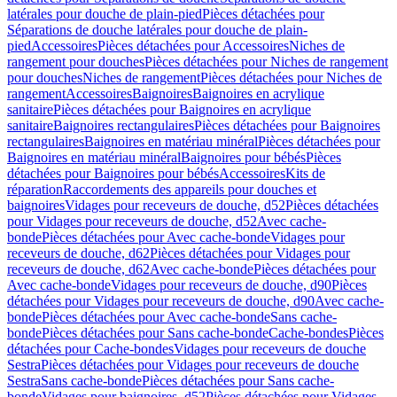
latérales pour douche de plain-pied
Pièces détachées pour
Séparations de douche latérales pour douche de plain-
pied
Accessoires
Pièces détachées pour Accessoires
Niches de
rangement pour douches
Pièces détachées pour Niches de rangement
pour douches
Niches de rangement
Pièces détachées pour Niches de
rangement
Accessoires
Baignoires
Baignoires en acrylique
sanitaire
Pièces détachées pour Baignoires en acrylique
sanitaire
Baignoires rectangulaires
Pièces détachées pour Baignoires
rectangulaires
Baignoires en matériau minéral
Pièces détachées pour
Baignoires en matériau minéral
Baignoires pour bébés
Pièces
détachées pour Baignoires pour bébés
Accessoires
Kits de
réparation
Raccordements des appareils pour douches et
baignoires
Vidages pour receveurs de douche, d52
Pièces détachées
pour Vidages pour receveurs de douche, d52
Avec cache-
bonde
Pièces détachées pour Avec cache-bonde
Vidages pour
receveurs de douche, d62
Pièces détachées pour Vidages pour
receveurs de douche, d62
Avec cache-bonde
Pièces détachées pour
Avec cache-bonde
Vidages pour receveurs de douche, d90
Pièces
détachées pour Vidages pour receveurs de douche, d90
Avec cache-
bonde
Pièces détachées pour Avec cache-bonde
Sans cache-
bonde
Pièces détachées pour Sans cache-bonde
Cache-bondes
Pièces
détachées pour Cache-bondes
Vidages pour receveurs de douche
Sestra
Pièces détachées pour Vidages pour receveurs de douche
Sestra
Sans cache-bonde
Pièces détachées pour Sans cache-
bonde
Vidages pour baignoires, d52
Pièces détachées pour Vidages