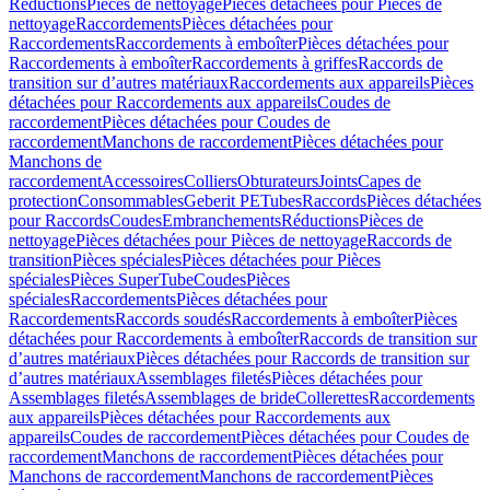
Réductions
Pièces de nettoyage
Pièces détachées pour Pièces de
nettoyage
Raccordements
Pièces détachées pour
Raccordements
Raccordements à emboîter
Pièces détachées pour
Raccordements à emboîter
Raccordements à griffes
Raccords de
transition sur d’autres matériaux
Raccordements aux appareils
Pièces
détachées pour Raccordements aux appareils
Coudes de
raccordement
Pièces détachées pour Coudes de
raccordement
Manchons de raccordement
Pièces détachées pour
Manchons de
raccordement
Accessoires
Colliers
Obturateurs
Joints
Capes de
protection
Consommables
Geberit PE
Tubes
Raccords
Pièces détachées
pour Raccords
Coudes
Embranchements
Réductions
Pièces de
nettoyage
Pièces détachées pour Pièces de nettoyage
Raccords de
transition
Pièces spéciales
Pièces détachées pour Pièces
spéciales
Pièces SuperTube
Coudes
Pièces
spéciales
Raccordements
Pièces détachées pour
Raccordements
Raccords soudés
Raccordements à emboîter
Pièces
détachées pour Raccordements à emboîter
Raccords de transition sur
d’autres matériaux
Pièces détachées pour Raccords de transition sur
d’autres matériaux
Assemblages filetés
Pièces détachées pour
Assemblages filetés
Assemblages de bride
Collerettes
Raccordements
aux appareils
Pièces détachées pour Raccordements aux
appareils
Coudes de raccordement
Pièces détachées pour Coudes de
raccordement
Manchons de raccordement
Pièces détachées pour
Manchons de raccordement
Manchons de raccordement
Pièces