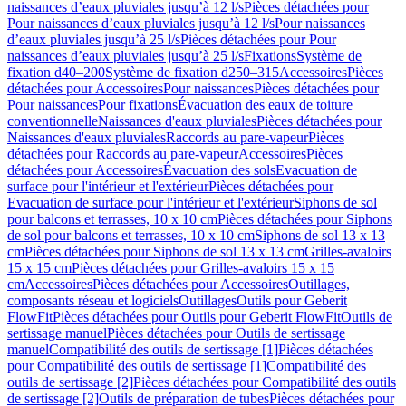
naissances d’eaux pluviales jusqu’à 12 l/s
Pièces détachées pour
Pour naissances d’eaux pluviales jusqu’à 12 l/s
Pour naissances
d’eaux pluviales jusqu’à 25 l/s
Pièces détachées pour Pour
naissances d’eaux pluviales jusqu’à 25 l/s
Fixations
Système de
fixation d40–200
Système de fixation d250–315
Accessoires
Pièces
détachées pour Accessoires
Pour naissances
Pièces détachées pour
Pour naissances
Pour fixations
Évacuation des eaux de toiture
conventionnelle
Naissances d'eaux pluviales
Pièces détachées pour
Naissances d'eaux pluviales
Raccords au pare-vapeur
Pièces
détachées pour Raccords au pare-vapeur
Accessoires
Pièces
détachées pour Accessoires
Évacuation des sols
Evacuation de
surface pour l'intérieur et l'extérieur
Pièces détachées pour
Evacuation de surface pour l'intérieur et l'extérieur
Siphons de sol
pour balcons et terrasses, 10 x 10 cm
Pièces détachées pour Siphons
de sol pour balcons et terrasses, 10 x 10 cm
Siphons de sol 13 x 13
cm
Pièces détachées pour Siphons de sol 13 x 13 cm
Grilles-avaloirs
15 x 15 cm
Pièces détachées pour Grilles-avaloirs 15 x 15
cm
Accessoires
Pièces détachées pour Accessoires
Outillages,
composants réseau et logiciels
Outillages
Outils pour Geberit
FlowFit
Pièces détachées pour Outils pour Geberit FlowFit
Outils de
sertissage manuel
Pièces détachées pour Outils de sertissage
manuel
Compatibilité des outils de sertissage [1]
Pièces détachées
pour Compatibilité des outils de sertissage [1]
Compatibilité des
outils de sertissage [2]
Pièces détachées pour Compatibilité des outils
de sertissage [2]
Outils de préparation de tubes
Pièces détachées pour