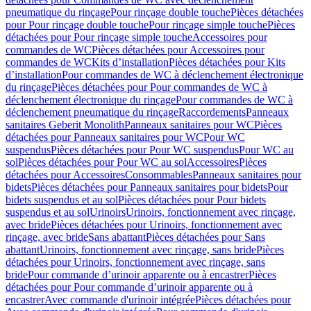
pneumatique du rinçage
Pour rinçage double touche
Pièces détachées
pour Pour rinçage double touche
Pour rinçage simple touche
Pièces
détachées pour Pour rinçage simple touche
Accessoires pour
commandes de WC
Pièces détachées pour Accessoires pour
commandes de WC
Kits d’installation
Pièces détachées pour Kits
d’installation
Pour commandes de WC à déclenchement électronique
du rinçage
Pièces détachées pour Pour commandes de WC à
déclenchement électronique du rinçage
Pour commandes de WC à
déclenchement pneumatique du rinçage
Raccordements
Panneaux
sanitaires Geberit Monolith
Panneaux sanitaires pour WC
Pièces
détachées pour Panneaux sanitaires pour WC
Pour WC
suspendus
Pièces détachées pour Pour WC suspendus
Pour WC au
sol
Pièces détachées pour Pour WC au sol
Accessoires
Pièces
détachées pour Accessoires
Consommables
Panneaux sanitaires pour
bidets
Pièces détachées pour Panneaux sanitaires pour bidets
Pour
bidets suspendus et au sol
Pièces détachées pour Pour bidets
suspendus et au sol
Urinoirs
Urinoirs, fonctionnement avec rinçage,
avec bride
Pièces détachées pour Urinoirs, fonctionnement avec
rinçage, avec bride
Sans abattant
Pièces détachées pour Sans
abattant
Urinoirs, fonctionnement avec rinçage, sans bride
Pièces
détachées pour Urinoirs, fonctionnement avec rinçage, sans
bride
Pour commande d’urinoir apparente ou à encastrer
Pièces
détachées pour Pour commande d’urinoir apparente ou à
encastrer
Avec commande d'urinoir intégrée
Pièces détachées pour