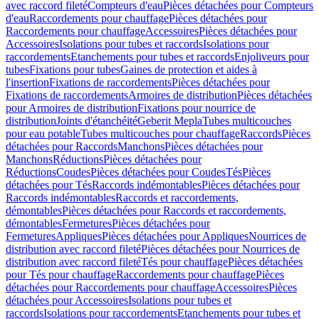
avec raccord fileté
Compteurs d'eau
Pièces détachées pour Compteurs
d'eau
Raccordements pour chauffage
Pièces détachées pour
Raccordements pour chauffage
Accessoires
Pièces détachées pour
Accessoires
Isolations pour tubes et raccords
Isolations pour
raccordements
Etanchements pour tubes et raccords
Enjoliveurs pour
tubes
Fixations pour tubes
Gaines de protection et aides à
l'insertion
Fixations de raccordements
Pièces détachées pour
Fixations de raccordements
Armoires de distribution
Pièces détachées
pour Armoires de distribution
Fixations pour nourrice de
distribution
Joints d'étanchéité
Geberit Mepla
Tubes multicouches
pour eau potable
Tubes multicouches pour chauffage
Raccords
Pièces
détachées pour Raccords
Manchons
Pièces détachées pour
Manchons
Réductions
Pièces détachées pour
Réductions
Coudes
Pièces détachées pour Coudes
Tés
Pièces
détachées pour Tés
Raccords indémontables
Pièces détachées pour
Raccords indémontables
Raccords et raccordements,
démontables
Pièces détachées pour Raccords et raccordements,
démontables
Fermetures
Pièces détachées pour
Fermetures
Appliques
Pièces détachées pour Appliques
Nourrices de
distribution avec raccord fileté
Pièces détachées pour Nourrices de
distribution avec raccord fileté
Tés pour chauffage
Pièces détachées
pour Tés pour chauffage
Raccordements pour chauffage
Pièces
détachées pour Raccordements pour chauffage
Accessoires
Pièces
détachées pour Accessoires
Isolations pour tubes et
raccords
Isolations pour raccordements
Etanchements pour tubes et