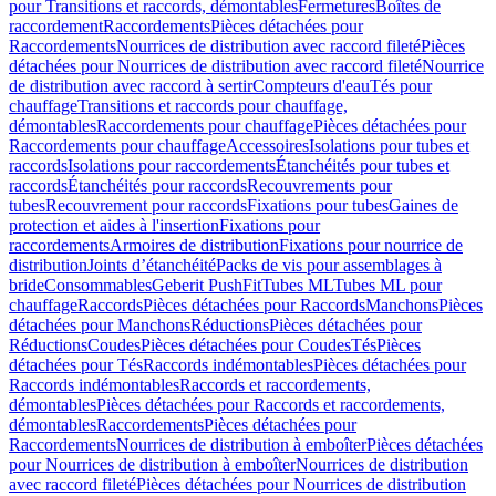
pour Transitions et raccords, démontables
Fermetures
Boîtes de
raccordement
Raccordements
Pièces détachées pour
Raccordements
Nourrices de distribution avec raccord fileté
Pièces
détachées pour Nourrices de distribution avec raccord fileté
Nourrice
de distribution avec raccord à sertir
Compteurs d'eau
Tés pour
chauffage
Transitions et raccords pour chauffage,
démontables
Raccordements pour chauffage
Pièces détachées pour
Raccordements pour chauffage
Accessoires
Isolations pour tubes et
raccords
Isolations pour raccordements
Étanchéités pour tubes et
raccords
Étanchéités pour raccords
Recouvrements pour
tubes
Recouvrement pour raccords
Fixations pour tubes
Gaines de
protection et aides à l'insertion
Fixations pour
raccordements
Armoires de distribution
Fixations pour nourrice de
distribution
Joints d’étanchéité
Packs de vis pour assemblages à
bride
Consommables
Geberit PushFit
Tubes ML
Tubes ML pour
chauffage
Raccords
Pièces détachées pour Raccords
Manchons
Pièces
détachées pour Manchons
Réductions
Pièces détachées pour
Réductions
Coudes
Pièces détachées pour Coudes
Tés
Pièces
détachées pour Tés
Raccords indémontables
Pièces détachées pour
Raccords indémontables
Raccords et raccordements,
démontables
Pièces détachées pour Raccords et raccordements,
démontables
Raccordements
Pièces détachées pour
Raccordements
Nourrices de distribution à emboîter
Pièces détachées
pour Nourrices de distribution à emboîter
Nourrices de distribution
avec raccord fileté
Pièces détachées pour Nourrices de distribution