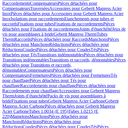
Raccordements
Compensateurs
Pièces détachées pour
Compensateurs
Traversées
Accessoires pour Geberit Mapress Acier
Inox
Pièces détachées pour Accessoires pour Geberit Mapress Acier
Inox
Isolations pour raccordements
Etanchements pour tubes et
raccords
Fixations pour tubes
Fixations de raccordements
Pièces
détachées pour Fixations de raccordements
Joints d'étanchéité
Jeux de
vis pour assemblages à bride
Geberit Mapress Therm
Tubes
Therm
Raccords
Pièces détachées pour Raccords
Manchons
Pièces
détachées pour Manchons
Réductions
Pièces détachées pour
Réductions
Coudes
Pièces détachées pour Coudes
Tés
Pièces
détachées pour Tés
Transitions indémontables
Pièces détachées pour
Transitions indémontables
Transitions et raccords, démontables
Pièces
détachées pour Transitions et raccords,
démontables
Compensateurs
Pièces détachées pour
Compensateurs
Fermetures
Pièces détachées pour Fermetures
Tés
pour chauffage
Pièces détachées pour Tés pour
chauffage
Raccordements pour chauffage
Pièces détachées pour
Raccordements pour chauffage
Accessoires pour Geberit Mapress
Therm
Joints d’étanchéité
Packs de vis pour assemblages à
bride
Fixations pour tubes
Geberit Mapress Acier Carbone
Geberit
Mapress Acier Carbone
Pièces détachées pour Geberit Mapress
Acier Carbone
Tubes 1.0034 (E 195)
Tubes 1.0215 (E
220)
Mamelons
Manchons
Pièces détachées pour
Manchons
Réductions
Pièces détachées pour
Réductions
Coudes
Pièces détachées pour Coudes
Tés
Pièces