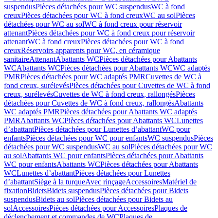
suspendus
Pièces détachées pour WC suspendus
WC à fond
creux
Pièces détachées pour WC à fond creux
WC au sol
Pièces
détachées pour WC au sol
WC à fond creux pour réservoir
attenant
Pièces détachées pour WC à fond creux pour réservoir
attenant
WC à fond creux
Pièces détachées pour WC à fond
creux
Réservoirs apparents pour WC, en céramique
sanitaire
Attenant
Abattants WC
Pièces détachées pour Abattants
WC
Abattants WC
Pièces détachées pour Abattants WC
WC adaptés
PMR
Pièces détachées pour WC adaptés PMR
Cuvettes de WC à
fond creux, surélevés
Pièces détachées pour Cuvettes de WC à fond
creux, surélevés
Cuvettes de WC à fond creux, rallongés
Pièces
détachées pour Cuvettes de WC à fond creux, rallongés
Abattants
WC adaptés PMR
Pièces détachées pour Abattants WC adaptés
PMR
Abattants WC
Pièces détachées pour Abattants WC
Lunettes
d’abattant
Pièces détachées pour Lunettes d’abattant
WC pour
enfants
Pièces détachées pour WC pour enfants
WC suspendus
Pièces
détachées pour WC suspendus
WC au sol
Pièces détachées pour WC
au sol
Abattants WC pour enfants
Pièces détachées pour Abattants
WC pour enfants
Abattants WC
Pièces détachées pour Abattants
WC
Lunettes d’abattant
Pièces détachées pour Lunettes
d’abattant
Siège à la turque
Avec rinçage
Accessoires
Matériel de
fixation
Bidets
Bidets suspendus
Pièces détachées pour Bidets
suspendus
Bidets au sol
Pièces détachées pour Bidets au
sol
Accessoires
Pièces détachées pour Accessoires
Plaques de
déclenchement et commandes de WC
Plaques de