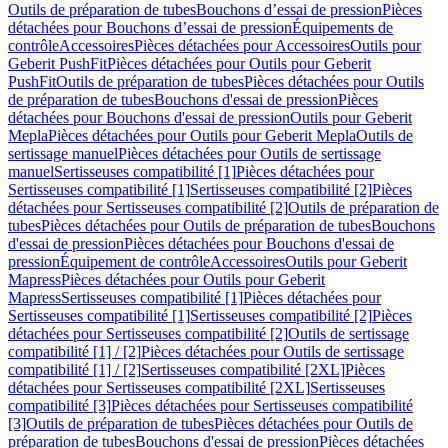
Outils de préparation de tubes
Bouchons d’essai de pression
Pièces
détachées pour Bouchons d’essai de pression
Équipements de
contrôle
Accessoires
Pièces détachées pour Accessoires
Outils pour
Geberit PushFit
Pièces détachées pour Outils pour Geberit
PushFit
Outils de préparation de tubes
Pièces détachées pour Outils
de préparation de tubes
Bouchons d'essai de pression
Pièces
détachées pour Bouchons d'essai de pression
Outils pour Geberit
Mepla
Pièces détachées pour Outils pour Geberit Mepla
Outils de
sertissage manuel
Pièces détachées pour Outils de sertissage
manuel
Sertisseuses compatibilité [1]
Pièces détachées pour
Sertisseuses compatibilité [1]
Sertisseuses compatibilité [2]
Pièces
détachées pour Sertisseuses compatibilité [2]
Outils de préparation de
tubes
Pièces détachées pour Outils de préparation de tubes
Bouchons
d'essai de pression
Pièces détachées pour Bouchons d'essai de
pression
Équipement de contrôle
Accessoires
Outils pour Geberit
Mapress
Pièces détachées pour Outils pour Geberit
Mapress
Sertisseuses compatibilité [1]
Pièces détachées pour
Sertisseuses compatibilité [1]
Sertisseuses compatibilité [2]
Pièces
détachées pour Sertisseuses compatibilité [2]
Outils de sertissage
compatibilité [1] / [2]
Pièces détachées pour Outils de sertissage
compatibilité [1] / [2]
Sertisseuses compatibilité [2XL]
Pièces
détachées pour Sertisseuses compatibilité [2XL]
Sertisseuses
compatibilité [3]
Pièces détachées pour Sertisseuses compatibilité
[3]
Outils de préparation de tubes
Pièces détachées pour Outils de
préparation de tubes
Bouchons d'essai de pression
Pièces détachées