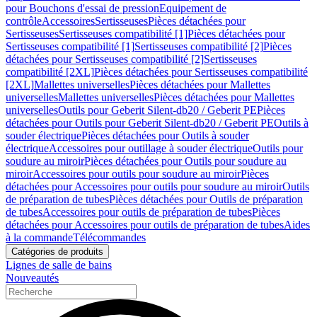
pour Bouchons d'essai de pression
Equipement de
contrôle
Accessoires
Sertisseuses
Pièces détachées pour
Sertisseuses
Sertisseuses compatibilité [1]
Pièces détachées pour
Sertisseuses compatibilité [1]
Sertisseuses compatibilité [2]
Pièces
détachées pour Sertisseuses compatibilité [2]
Sertisseuses
compatibilité [2XL]
Pièces détachées pour Sertisseuses compatibilité
[2XL]
Mallettes universelles
Pièces détachées pour Mallettes
universelles
Mallettes universelles
Pièces détachées pour Mallettes
universelles
Outils pour Geberit Silent-db20 / Geberit PE
Pièces
détachées pour Outils pour Geberit Silent-db20 / Geberit PE
Outils à
souder électrique
Pièces détachées pour Outils à souder
électrique
Accessoires pour outillage à souder électrique
Outils pour
soudure au miroir
Pièces détachées pour Outils pour soudure au
miroir
Accessoires pour outils pour soudure au miroir
Pièces
détachées pour Accessoires pour outils pour soudure au miroir
Outils
de préparation de tubes
Pièces détachées pour Outils de préparation
de tubes
Accessoires pour outils de préparation de tubes
Pièces
détachées pour Accessoires pour outils de préparation de tubes
Aides
à la commande
Télécommandes
Catégories de produits
Lignes de salle de bains
Nouveautés