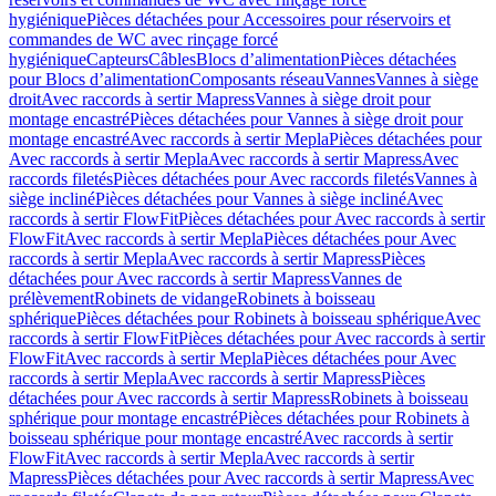
hygiénique
Pièces détachées pour Accessoires pour réservoirs et
commandes de WC avec rinçage forcé
hygiénique
Capteurs
Câbles
Blocs d’alimentation
Pièces détachées
pour Blocs d’alimentation
Composants réseau
Vannes
Vannes à siège
droit
Avec raccords à sertir Mapress
Vannes à siège droit pour
montage encastré
Pièces détachées pour Vannes à siège droit pour
montage encastré
Avec raccords à sertir Mepla
Pièces détachées pour
Avec raccords à sertir Mepla
Avec raccords à sertir Mapress
Avec
raccords filetés
Pièces détachées pour Avec raccords filetés
Vannes à
siège incliné
Pièces détachées pour Vannes à siège incliné
Avec
raccords à sertir FlowFit
Pièces détachées pour Avec raccords à sertir
FlowFit
Avec raccords à sertir Mepla
Pièces détachées pour Avec
raccords à sertir Mepla
Avec raccords à sertir Mapress
Pièces
détachées pour Avec raccords à sertir Mapress
Vannes de
prélèvement
Robinets de vidange
Robinets à boisseau
sphérique
Pièces détachées pour Robinets à boisseau sphérique
Avec
raccords à sertir FlowFit
Pièces détachées pour Avec raccords à sertir
FlowFit
Avec raccords à sertir Mepla
Pièces détachées pour Avec
raccords à sertir Mepla
Avec raccords à sertir Mapress
Pièces
détachées pour Avec raccords à sertir Mapress
Robinets à boisseau
sphérique pour montage encastré
Pièces détachées pour Robinets à
boisseau sphérique pour montage encastré
Avec raccords à sertir
FlowFit
Avec raccords à sertir Mepla
Avec raccords à sertir
Mapress
Pièces détachées pour Avec raccords à sertir Mapress
Avec