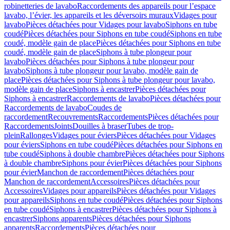
robinetteries de lavabo
Raccordements des appareils pour l’espace
lavabo, l’évier, les appareils et les déversoirs muraux
Vidages pour
lavabo
Pièces détachées pour Vidages pour lavabo
Siphons en tube
coudé
Pièces détachées pour Siphons en tube coudé
Siphons en tube
coudé, modèle gain de place
Pièces détachées pour Siphons en tube
coudé, modèle gain de place
Siphons à tube plongeur pour
lavabo
Pièces détachées pour Siphons à tube plongeur pour
lavabo
Siphons à tube plongeur pour lavabo, modèle gain de
place
Pièces détachées pour Siphons à tube plongeur pour lavabo,
modèle gain de place
Siphons à encastrer
Pièces détachées pour
Siphons à encastrer
Raccordements de lavabo
Pièces détachées pour
Raccordements de lavabo
Coudes de
raccordement
Recouvrements
Raccordements
Pièces détachées pour
Raccordements
Joints
Douilles à braser
Tubes de trop-
plein
Rallonges
Vidages pour éviers
Pièces détachées pour Vidages
pour éviers
Siphons en tube coudé
Pièces détachées pour Siphons en
tube coudé
Siphons à double chambre
Pièces détachées pour Siphons
à double chambre
Siphons pour évier
Pièces détachées pour Siphons
pour évier
Manchon de raccordement
Pièces détachées pour
Manchon de raccordement
Accessoires
Pièces détachées pour
Accessoires
Vidages pour appareils
Pièces détachées pour Vidages
pour appareils
Siphons en tube coudé
Pièces détachées pour Siphons
en tube coudé
Siphons à encastrer
Pièces détachées pour Siphons à
encastrer
Siphons apparents
Pièces détachées pour Siphons
apparents
Raccordements
Pièces détachées pour