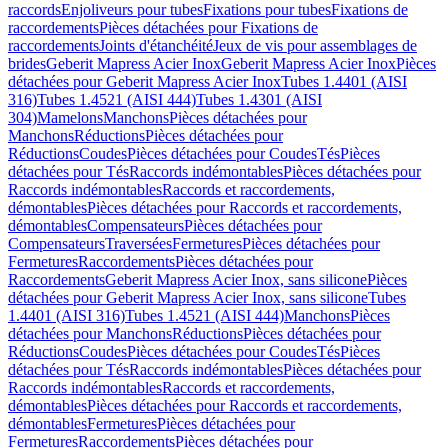
raccords
Enjoliveurs pour tubes
Fixations pour tubes
Fixations de
raccordements
Pièces détachées pour Fixations de
raccordements
Joints d'étanchéité
Jeux de vis pour assemblages de
brides
Geberit Mapress Acier Inox
Geberit Mapress Acier Inox
Pièces
détachées pour Geberit Mapress Acier Inox
Tubes 1.4401 (AISI
316)
Tubes 1.4521 (AISI 444)
Tubes 1.4301 (AISI
304)
Mamelons
Manchons
Pièces détachées pour
Manchons
Réductions
Pièces détachées pour
Réductions
Coudes
Pièces détachées pour Coudes
Tés
Pièces
détachées pour Tés
Raccords indémontables
Pièces détachées pour
Raccords indémontables
Raccords et raccordements,
démontables
Pièces détachées pour Raccords et raccordements,
démontables
Compensateurs
Pièces détachées pour
Compensateurs
Traversées
Fermetures
Pièces détachées pour
Fermetures
Raccordements
Pièces détachées pour
Raccordements
Geberit Mapress Acier Inox, sans silicone
Pièces
détachées pour Geberit Mapress Acier Inox, sans silicone
Tubes
1.4401 (AISI 316)
Tubes 1.4521 (AISI 444)
Manchons
Pièces
détachées pour Manchons
Réductions
Pièces détachées pour
Réductions
Coudes
Pièces détachées pour Coudes
Tés
Pièces
détachées pour Tés
Raccords indémontables
Pièces détachées pour
Raccords indémontables
Raccords et raccordements,
démontables
Pièces détachées pour Raccords et raccordements,
démontables
Fermetures
Pièces détachées pour
Fermetures
Raccordements
Pièces détachées pour