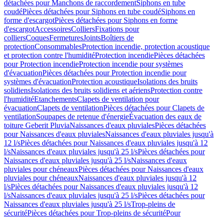
détachées pour Manchons de raccordement
Siphons en tube
coudé
Pièces détachées pour Siphons en tube coudé
Siphons en
forme d'escargot
Pièces détachées pour Siphons en forme
d'escargot
Accessoires
Colliers
Fixations pour
colliers
Coques
Fermetures
Joints
Boîtiers de
protection
Consommables
Protection incendie, protection acoustique
et protection contre l'humidité
Protection incendie
Pièces détachées
pour Protection incendie
Protection incendie pour systèmes
d'évacuation
Pièces détachées pour Protection incendie pour
systèmes d'évacuation
Protection acoustique
Isolations des bruits
solidiens
Isolations des bruits solidiens et aériens
Protection contre
l'humidité
Etanchements
Clapets de ventilation pour
évacuation
Clapets de ventilation
Pièces détachées pour Clapets de
ventilation
Soupapes de retenue d'énergie
Évacuation des eaux de
toiture Geberit Pluvia
Naissances d'eaux pluviales
Pièces détachées
pour Naissances d'eaux pluviales
Naissances d'eaux pluviales jusqu'à
12 l/s
Pièces détachées pour Naissances d'eaux pluviales jusqu'à 12
l/s
Naissances d'eaux pluviales jusqu'à 25 l/s
Pièces détachées pour
Naissances d'eaux pluviales jusqu'à 25 l/s
Naissances d'eaux
pluviales pour chéneaux
Pièces détachées pour Naissances d'eaux
pluviales pour chéneaux
Naissances d'eaux pluviales jusqu'à 12
l/s
Pièces détachées pour Naissances d'eaux pluviales jusqu'à 12
l/s
Naissances d'eaux pluviales jusqu'à 25 l/s
Pièces détachées pour
Naissances d'eaux pluviales jusqu'à 25 l/s
Trop-pleins de
sécurité
Pièces détachées pour Trop-pleins de sécurité
Pour