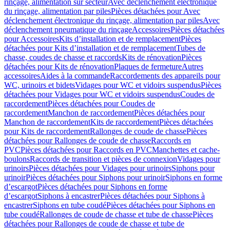
rinçage, alimentation sur secteur
Avec déclenchement électronique
du rinçage, alimentation par piles
Pièces détachées pour Avec
déclenchement électronique du rinçage, alimentation par piles
Avec
déclenchement pneumatique du rinçage
Accessoires
Pièces détachées
pour Accessoires
Kits d’installation et de remplacement
Pièces
détachées pour Kits d’installation et de remplacement
Tubes de
chasse, coudes de chasse et raccords
Kits de rénovation
Pièces
détachées pour Kits de rénovation
Plaques de fermeture
Autres
accessoires
Aides à la commande
Raccordements des appareils pour
WC, urinoirs et bidets
Vidages pour WC et vidoirs suspendus
Pièces
détachées pour Vidages pour WC et vidoirs suspendus
Coudes de
raccordement
Pièces détachées pour Coudes de
raccordement
Manchon de raccordement
Pièces détachées pour
Manchon de raccordement
Kits de raccordement
Pièces détachées
pour Kits de raccordement
Rallonges de coude de chasse
Pièces
détachées pour Rallonges de coude de chasse
Raccords en
PVC
Pièces détachées pour Raccords en PVC
Manchettes et cache-
boulons
Raccords de transition et pièces de connexion
Vidages pour
urinoirs
Pièces détachées pour Vidages pour urinoirs
Siphons pour
urinoir
Pièces détachées pour Siphons pour urinoir
Siphons en forme
d’escargot
Pièces détachées pour Siphons en forme
d’escargot
Siphons à encastrer
Pièces détachées pour Siphons à
encastrer
Siphons en tube coudé
Pièces détachées pour Siphons en
tube coudé
Rallonges de coude de chasse et tube de chasse
Pièces
détachées pour Rallonges de coude de chasse et tube de