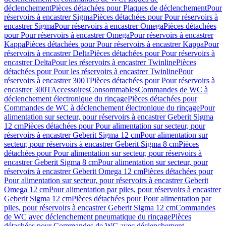
déclenchement
Pièces détachées pour Plaques de déclenchement
Pour
réservoirs à encastrer Sigma
Pièces détachées pour Pour réservoirs à
encastrer Sigma
Pour réservoirs à encastrer Omega
Pièces détachées
pour Pour réservoirs à encastrer Omega
Pour réservoirs à encastrer
Kappa
Pièces détachées pour Pour réservoirs à encastrer Kappa
Pour
réservoirs à encastrer Delta
Pièces détachées pour Pour réservoirs à
encastrer Delta
Pour les réservoirs à encastrer Twinline
Pièces
détachées pour Pour les réservoirs à encastrer Twinline
Pour
réservoirs à encastrer 300T
Pièces détachées pour Pour réservoirs à
encastrer 300T
Accessoires
Consommables
Commandes de WC à
déclenchement électronique du rinçage
Pièces détachées pour
Commandes de WC à déclenchement électronique du rinçage
Pour
alimentation sur secteur, pour réservoirs à encastrer Geberit Sigma
12 cm
Pièces détachées pour Pour alimentation sur secteur, pour
réservoirs à encastrer Geberit Sigma 12 cm
Pour alimentation sur
secteur, pour réservoirs à encastrer Geberit Sigma 8 cm
Pièces
détachées pour Pour alimentation sur secteur, pour réservoirs à
encastrer Geberit Sigma 8 cm
Pour alimentation sur secteur, pour
réservoirs à encastrer Geberit Omega 12 cm
Pièces détachées pour
Pour alimentation sur secteur, pour réservoirs à encastrer Geberit
Omega 12 cm
Pour alimentation par piles, pour réservoirs à encastrer
Geberit Sigma 12 cm
Pièces détachées pour Pour alimentation par
piles, pour réservoirs à encastrer Geberit Sigma 12 cm
Commandes
de WC avec déclenchement pneumatique du rinçage
Pièces
détachées pour Commandes de WC avec déclenchement