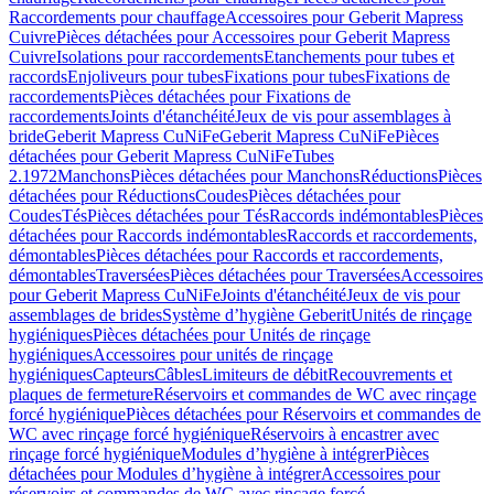
Raccordements pour chauffage
Accessoires pour Geberit Mapress
Cuivre
Pièces détachées pour Accessoires pour Geberit Mapress
Cuivre
Isolations pour raccordements
Etanchements pour tubes et
raccords
Enjoliveurs pour tubes
Fixations pour tubes
Fixations de
raccordements
Pièces détachées pour Fixations de
raccordements
Joints d'étanchéité
Jeux de vis pour assemblages à
bride
Geberit Mapress CuNiFe
Geberit Mapress CuNiFe
Pièces
détachées pour Geberit Mapress CuNiFe
Tubes
2.1972
Manchons
Pièces détachées pour Manchons
Réductions
Pièces
détachées pour Réductions
Coudes
Pièces détachées pour
Coudes
Tés
Pièces détachées pour Tés
Raccords indémontables
Pièces
détachées pour Raccords indémontables
Raccords et raccordements,
démontables
Pièces détachées pour Raccords et raccordements,
démontables
Traversées
Pièces détachées pour Traversées
Accessoires
pour Geberit Mapress CuNiFe
Joints d'étanchéité
Jeux de vis pour
assemblages de brides
Système d’hygiène Geberit
Unités de rinçage
hygiéniques
Pièces détachées pour Unités de rinçage
hygiéniques
Accessoires pour unités de rinçage
hygiéniques
Capteurs
Câbles
Limiteurs de débit
Recouvrements et
plaques de fermeture
Réservoirs et commandes de WC avec rinçage
forcé hygiénique
Pièces détachées pour Réservoirs et commandes de
WC avec rinçage forcé hygiénique
Réservoirs à encastrer avec
rinçage forcé hygiénique
Modules d’hygiène à intégrer
Pièces
détachées pour Modules d’hygiène à intégrer
Accessoires pour
réservoirs et commandes de WC avec rinçage forcé