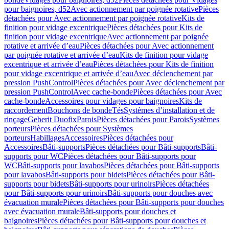
pour baignoires, d52
Avec actionnement par poignée rotative
Pièces
détachées pour Avec actionnement par poignée rotative
Kits de
finition pour vidage excentrique
Pièces détachées pour Kits de
finition pour vidage excentrique
Avec actionnement par poignée
rotative et arrivée d’eau
Pièces détachées pour Avec actionnement
par poignée rotative et arrivée d’eau
Kits de finition pour vidage
excentrique et arrivée d’eau
Pièces détachées pour Kits de finition
pour vidage excentrique et arrivée d’eau
Avec déclenchement par
pression PushControl
Pièces détachées pour Avec déclenchement par
pression PushControl
Avec cache-bonde
Pièces détachées pour Avec
cache-bonde
Accessoires pour vidages pour baignoires
Kits de
raccordement
Bouchons de bonde
Tés
Systèmes d’installation et de
rinçage
Geberit Duofix
Parois
Pièces détachées pour Parois
Systèmes
porteurs
Pièces détachées pour Systèmes
porteurs
Habillages
Accessoires
Pièces détachées pour
Accessoires
Bâti-supports
Pièces détachées pour Bâti-supports
Bâti-
supports pour WC
Pièces détachées pour Bâti-supports pour
WC
Bâti-supports pour lavabos
Pièces détachées pour Bâti-supports
pour lavabos
Bâti-supports pour bidets
Pièces détachées pour Bâti-
supports pour bidets
Bâti-supports pour urinoirs
Pièces détachées
pour Bâti-supports pour urinoirs
Bâti-supports pour douches avec
évacuation murale
Pièces détachées pour Bâti-supports pour douches
avec évacuation murale
Bâti-supports pour douches et
baignoires
Pièces détachées pour Bâti-supports pour douches et