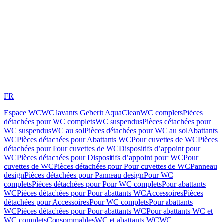
FR
Espace WC
WC lavants Geberit AquaClean
WC complets
Pièces
détachées pour WC complets
WC suspendus
Pièces détachées pour
WC suspendus
WC au sol
Pièces détachées pour WC au sol
Abattants
WC
Pièces détachées pour Abattants WC
Pour cuvettes de WC
Pièces
détachées pour Pour cuvettes de WC
Dispositifs d’appoint pour
WC
Pièces détachées pour Dispositifs d’appoint pour WC
Pour
cuvettes de WC
Pièces détachées pour Pour cuvettes de WC
Panneau
design
Pièces détachées pour Panneau design
Pour WC
complets
Pièces détachées pour Pour WC complets
Pour abattants
WC
Pièces détachées pour Pour abattants WC
Accessoires
Pièces
détachées pour Accessoires
Pour WC complets
Pour abattants
WC
Pièces détachées pour Pour abattants WC
Pour abattants WC et
WC complets
Consommables
WC et abattants WC
WC