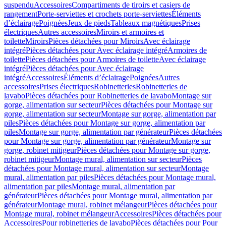
suspendu
Accessoires
Compartiments de tiroirs et casiers de
rangement
Porte-serviettes et crochets porte-serviettes
Éléments
d’éclairage
Poignées
Jeux de pieds
Tableaux magnétiques
Prises
électriques
Autres accessoires
Miroirs et armoires et
toilette
Miroirs
Pièces détachées pour Miroirs
Avec éclairage
intégré
Pièces détachées pour Avec éclairage intégré
Armoires de
toilette
Pièces détachées pour Armoires de toilette
Avec éclairage
intégré
Pièces détachées pour Avec éclairage
intégré
Accessoires
Éléments d’éclairage
Poignées
Autres
accessoires
Prises électriques
Robinetteries
Robinetteries de
lavabo
Pièces détachées pour Robinetteries de lavabo
Montage sur
gorge, alimentation sur secteur
Pièces détachées pour Montage sur
gorge, alimentation sur secteur
Montage sur gorge, alimentation par
piles
Pièces détachées pour Montage sur gorge, alimentation par
piles
Montage sur gorge, alimentation par générateur
Pièces détachées
pour Montage sur gorge, alimentation par générateur
Montage sur
gorge, robinet mitigeur
Pièces détachées pour Montage sur gorge,
robinet mitigeur
Montage mural, alimentation sur secteur
Pièces
détachées pour Montage mural, alimentation sur secteur
Montage
mural, alimentation par piles
Pièces détachées pour Montage mural,
alimentation par piles
Montage mural, alimentation par
générateur
Pièces détachées pour Montage mural, alimentation par
générateur
Montage mural, robinet mélangeur
Pièces détachées pour
Montage mural, robinet mélangeur
Accessoires
Pièces détachées pour
Accessoires
Pour robinetteries de lavabo
Pièces détachées pour Pour