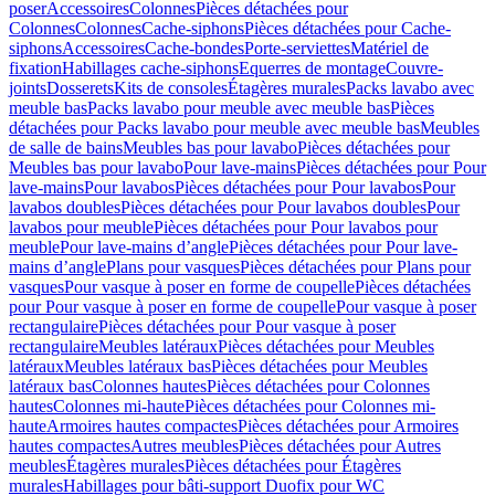
poser
Accessoires
Colonnes
Pièces détachées pour
Colonnes
Colonnes
Cache-siphons
Pièces détachées pour Cache-
siphons
Accessoires
Cache-bondes
Porte-serviettes
Matériel de
fixation
Habillages cache-siphons
Equerres de montage
Couvre-
joints
Dosserets
Kits de consoles
Étagères murales
Packs lavabo avec
meuble bas
Packs lavabo pour meuble avec meuble bas
Pièces
détachées pour Packs lavabo pour meuble avec meuble bas
Meubles
de salle de bains
Meubles bas pour lavabo
Pièces détachées pour
Meubles bas pour lavabo
Pour lave-mains
Pièces détachées pour Pour
lave-mains
Pour lavabos
Pièces détachées pour Pour lavabos
Pour
lavabos doubles
Pièces détachées pour Pour lavabos doubles
Pour
lavabos pour meuble
Pièces détachées pour Pour lavabos pour
meuble
Pour lave-mains d’angle
Pièces détachées pour Pour lave-
mains d’angle
Plans pour vasques
Pièces détachées pour Plans pour
vasques
Pour vasque à poser en forme de coupelle
Pièces détachées
pour Pour vasque à poser en forme de coupelle
Pour vasque à poser
rectangulaire
Pièces détachées pour Pour vasque à poser
rectangulaire
Meubles latéraux
Pièces détachées pour Meubles
latéraux
Meubles latéraux bas
Pièces détachées pour Meubles
latéraux bas
Colonnes hautes
Pièces détachées pour Colonnes
hautes
Colonnes mi-haute
Pièces détachées pour Colonnes mi-
haute
Armoires hautes compactes
Pièces détachées pour Armoires
hautes compactes
Autres meubles
Pièces détachées pour Autres
meubles
Étagères murales
Pièces détachées pour Étagères
murales
Habillages pour bâti-support Duofix pour WC