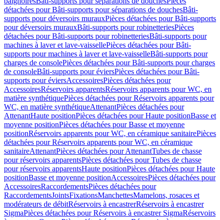
baignoires
Bâti-supports pour séparations de douches
Pièces
détachées pour Bâti-supports pour séparations de douches
Bâti-
supports pour déversoirs muraux
Pièces détachées pour Bâti-supports
pour déversoirs muraux
Bâti-supports pour robinetteries
Pièces
détachées pour Bâti-supports pour robinetteries
Bâti-supports pour
machines à laver et lave-vaisselle
Pièces détachées pour Bâti-
supports pour machines à laver et lave-vaisselle
Bâti-supports pour
charges de console
Pièces détachées pour Bâti-supports pour charges
de console
Bâti-supports pour éviers
Pièces détachées pour Bâti-
supports pour éviers
Accessoires
Pièces détachées pour
Accessoires
Réservoirs apparents
Réservoirs apparents pour WC, en
matière synthétique
Pièces détachées pour Réservoirs apparents pour
WC, en matière synthétique
Attenant
Pièces détachées pour
Attenant
Haute position
Pièces détachées pour Haute position
Basse et
moyenne position
Pièces détachées pour Basse et moyenne
position
Réservoirs apparents pour WC, en céramique sanitaire
Pièces
détachées pour Réservoirs apparents pour WC, en céramique
sanitaire
Attenant
Pièces détachées pour Attenant
Tubes de chasse
pour réservoirs apparents
Pièces détachées pour Tubes de chasse
pour réservoirs apparents
Haute position
Pièces détachées pour Haute
position
Basse et moyenne position
Accessoires
Pièces détachées pour
Accessoires
Raccordements
Pièces détachées pour
Raccordements
Joints
Fixations
Manchettes
Mamelons, rosaces et
modérateurs de débit
Réservoirs à encastrer
Réservoirs à encastrer
Sigma
Pièces détachées pour Réservoirs à encastrer Sigma
Réservoirs