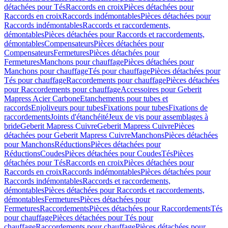
détachées pour Tés
Raccords en croix
Pièces détachées pour
Raccords en croix
Raccords indémontables
Pièces détachées pour
Raccords indémontables
Raccords et raccordements,
démontables
Pièces détachées pour Raccords et raccordements,
démontables
Compensateurs
Pièces détachées pour
Compensateurs
Fermetures
Pièces détachées pour
Fermetures
Manchons pour chauffage
Pièces détachées pour
Manchons pour chauffage
Tés pour chauffage
Pièces détachées pour
Tés pour chauffage
Raccordements pour chauffage
Pièces détachées
pour Raccordements pour chauffage
Accessoires pour Geberit
Mapress Acier Carbone
Etanchements pour tubes et
raccords
Enjoliveurs pour tubes
Fixations pour tubes
Fixations de
raccordements
Joints d'étanchéité
Jeux de vis pour assemblages à
bride
Geberit Mapress Cuivre
Geberit Mapress Cuivre
Pièces
détachées pour Geberit Mapress Cuivre
Manchons
Pièces détachées
pour Manchons
Réductions
Pièces détachées pour
Réductions
Coudes
Pièces détachées pour Coudes
Tés
Pièces
détachées pour Tés
Raccords en croix
Pièces détachées pour
Raccords en croix
Raccords indémontables
Pièces détachées pour
Raccords indémontables
Raccords et raccordements,
démontables
Pièces détachées pour Raccords et raccordements,
démontables
Fermetures
Pièces détachées pour
Fermetures
Raccordements
Pièces détachées pour Raccordements
Tés
pour chauffage
Pièces détachées pour Tés pour
chauffage
Raccordements pour chauffage
Pièces détachées pour