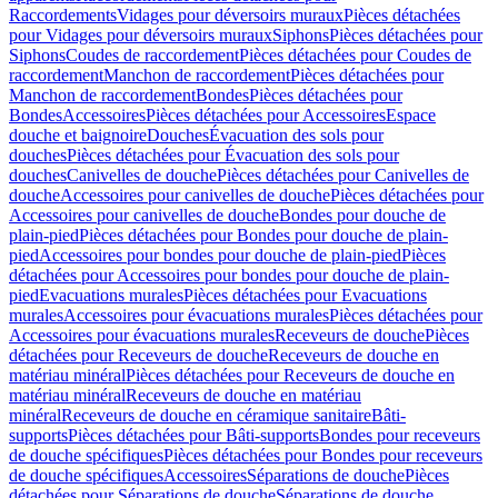
Raccordements
Vidages pour déversoirs muraux
Pièces détachées
pour Vidages pour déversoirs muraux
Siphons
Pièces détachées pour
Siphons
Coudes de raccordement
Pièces détachées pour Coudes de
raccordement
Manchon de raccordement
Pièces détachées pour
Manchon de raccordement
Bondes
Pièces détachées pour
Bondes
Accessoires
Pièces détachées pour Accessoires
Espace
douche et baignoire
Douches
Évacuation des sols pour
douches
Pièces détachées pour Évacuation des sols pour
douches
Canivelles de douche
Pièces détachées pour Canivelles de
douche
Accessoires pour canivelles de douche
Pièces détachées pour
Accessoires pour canivelles de douche
Bondes pour douche de
plain-pied
Pièces détachées pour Bondes pour douche de plain-
pied
Accessoires pour bondes pour douche de plain-pied
Pièces
détachées pour Accessoires pour bondes pour douche de plain-
pied
Evacuations murales
Pièces détachées pour Evacuations
murales
Accessoires pour évacuations murales
Pièces détachées pour
Accessoires pour évacuations murales
Receveurs de douche
Pièces
détachées pour Receveurs de douche
Receveurs de douche en
matériau minéral
Pièces détachées pour Receveurs de douche en
matériau minéral
Receveurs de douche en matériau
minéral
Receveurs de douche en céramique sanitaire
Bâti-
supports
Pièces détachées pour Bâti-supports
Bondes pour receveurs
de douche spécifiques
Pièces détachées pour Bondes pour receveurs
de douche spécifiques
Accessoires
Séparations de douche
Pièces
détachées pour Séparations de douche
Séparations de douche