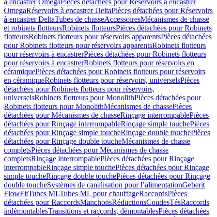
à encastrer Omega
Pièces détachées pour Réservoirs à encastrer
Omega
Réservoirs à encastrer Delta
Pièces détachées pour Réservoirs
à encastrer Delta
Tubes de chasse
Accessoires
Mécanismes de chasse
et robinets flotteurs
Robinets flotteurs
Pièces détachées pour Robinets
flotteurs
Robinets flotteurs pour réservoirs apparents
Pièces détachées
pour Robinets flotteurs pour réservoirs apparents
Robinets flotteurs
pour réservoirs à encastrer
Pièces détachées pour Robinets flotteurs
pour réservoirs à encastrer
Robinets flotteurs pour réservoirs en
céramique
Pièces détachées pour Robinets flotteurs pour réservoirs
en céramique
Robinets flotteurs pour réservoirs, universels
Pièces
détachées pour Robinets flotteurs pour réservoirs,
universels
Robinets flotteurs pour Monolith
Pièces détachées pour
Robinets flotteurs pour Monolith
Mécanismes de chasse
Pièces
détachées pour Mécanismes de chasse
Rinçage interrompable
Pièces
détachées pour Rinçage interrompable
Rinçage simple touche
Pièces
détachées pour Rinçage simple touche
Rinçage double touche
Pièces
détachées pour Rinçage double touche
Mécanismes de chasse
complets
Pièces détachées pour Mécanismes de chasse
complets
Rinçage interrompable
Pièces détachées pour Rinçage
interrompable
Rinçage simple touche
Pièces détachées pour Rinçage
simple touche
Rinçage double touche
Pièces détachées pour Rinçage
double touche
Systèmes de canalisation pour l’alimentation
Geberit
FlowFit
Tubes ML
Tubes ML pour chauffage
Raccords
Pièces
détachées pour Raccords
Manchons
Réductions
Coudes
Tés
Raccords
indémontables
Transitions et raccords, démontables
Pièces détachées