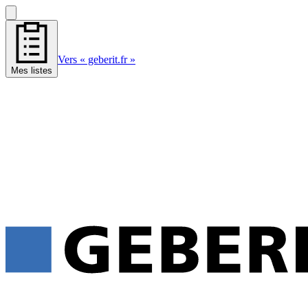
Vers « geberit.fr »
Mes listes