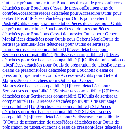
Outils de préparation de tubes
Bouchons d’essai de pression
Pièces
détachées pour Bouchons d’essai de pression
Équipements de
contrôle
Accessoires
Pièces détachées pour Accessoires
Outils pour
Geberit PushFit
Pièces détachées pour Outils pour Geberit
PushFit
Outils de préparation de tubes
Pièces détachées pour Outils
de préparation de tubes
Bouchons d'essai de pression
Pièces
détachées pour Bouchons d'essai de pression
Outils pour Geberit
Mepla
Pièces détachées pour Outils pour Geberit Mepla
Outils de
sertissage manuel
Pièces détachées pour Outils de sertissage
manuel
Sertisseuses compatibilité [1]
Pièces détachées pour
Sertisseuses compatibilité [1]
Sertisseuses compatibilité [2]
Pièces
détachées pour Sertisseuses compatibilité [2]
Outils de préparation de
tubes
Pièces détachées pour Outils de préparation de tubes
Bouchons
d'essai de pression
Pièces détachées pour Bouchons d'essai de
pression
Équipement de contrôle
Accessoires
Outils pour Geberit
Mapress
Pièces détachées pour Outils pour Geberit
Mapress
Sertisseuses compatibilité [1]
Pièces détachées pour
Sertisseuses compatibilité [1]
Sertisseuses compatibilité [2]
Pièces
détachées pour Sertisseuses compatibilité [2]
Outils de sertissage
compatibilité [1] / [2]
Pièces détachées pour Outils de sertissage
compatibilité [1] / [2]
Sertisseuses compatibilité [2XL]
Pièces
détachées pour Sertisseuses compatibilité [2XL]
Sertisseuses
compatibilité [3]
Pièces détachées pour Sertisseuses compatibilité
[3]
Outils de préparation de tubes
Pièces détachées pour Outils de
préparation de tubes
Bouchons d'essai de pression
Pièces détachées