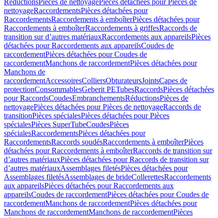
Réductions
Pièces de nettoyage
Pièces détachées pour Pièces de
nettoyage
Raccordements
Pièces détachées pour
Raccordements
Raccordements à emboîter
Pièces détachées pour
Raccordements à emboîter
Raccordements à griffes
Raccords de
transition sur d’autres matériaux
Raccordements aux appareils
Pièces
détachées pour Raccordements aux appareils
Coudes de
raccordement
Pièces détachées pour Coudes de
raccordement
Manchons de raccordement
Pièces détachées pour
Manchons de
raccordement
Accessoires
Colliers
Obturateurs
Joints
Capes de
protection
Consommables
Geberit PE
Tubes
Raccords
Pièces détachées
pour Raccords
Coudes
Embranchements
Réductions
Pièces de
nettoyage
Pièces détachées pour Pièces de nettoyage
Raccords de
transition
Pièces spéciales
Pièces détachées pour Pièces
spéciales
Pièces SuperTube
Coudes
Pièces
spéciales
Raccordements
Pièces détachées pour
Raccordements
Raccords soudés
Raccordements à emboîter
Pièces
détachées pour Raccordements à emboîter
Raccords de transition sur
d’autres matériaux
Pièces détachées pour Raccords de transition sur
d’autres matériaux
Assemblages filetés
Pièces détachées pour
Assemblages filetés
Assemblages de bride
Collerettes
Raccordements
aux appareils
Pièces détachées pour Raccordements aux
appareils
Coudes de raccordement
Pièces détachées pour Coudes de
raccordement
Manchons de raccordement
Pièces détachées pour
Manchons de raccordement
Manchons de raccordement
Pièces