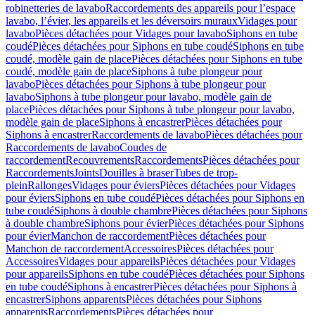
robinetteries de lavabo
Raccordements des appareils pour l’espace
lavabo, l’évier, les appareils et les déversoirs muraux
Vidages pour
lavabo
Pièces détachées pour Vidages pour lavabo
Siphons en tube
coudé
Pièces détachées pour Siphons en tube coudé
Siphons en tube
coudé, modèle gain de place
Pièces détachées pour Siphons en tube
coudé, modèle gain de place
Siphons à tube plongeur pour
lavabo
Pièces détachées pour Siphons à tube plongeur pour
lavabo
Siphons à tube plongeur pour lavabo, modèle gain de
place
Pièces détachées pour Siphons à tube plongeur pour lavabo,
modèle gain de place
Siphons à encastrer
Pièces détachées pour
Siphons à encastrer
Raccordements de lavabo
Pièces détachées pour
Raccordements de lavabo
Coudes de
raccordement
Recouvrements
Raccordements
Pièces détachées pour
Raccordements
Joints
Douilles à braser
Tubes de trop-
plein
Rallonges
Vidages pour éviers
Pièces détachées pour Vidages
pour éviers
Siphons en tube coudé
Pièces détachées pour Siphons en
tube coudé
Siphons à double chambre
Pièces détachées pour Siphons
à double chambre
Siphons pour évier
Pièces détachées pour Siphons
pour évier
Manchon de raccordement
Pièces détachées pour
Manchon de raccordement
Accessoires
Pièces détachées pour
Accessoires
Vidages pour appareils
Pièces détachées pour Vidages
pour appareils
Siphons en tube coudé
Pièces détachées pour Siphons
en tube coudé
Siphons à encastrer
Pièces détachées pour Siphons à
encastrer
Siphons apparents
Pièces détachées pour Siphons
apparents
Raccordements
Pièces détachées pour