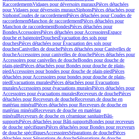
Raccordements
Vidages pour déversoirs muraux
Pièces détachées
pour Vidages pour déversoirs muraux
Siphons
Pièces détachées pour
Siphons
Coudes de raccordement
Pièces détachées pour Coudes de
raccordement
Manchon de raccordement
Pièces détachées pour
Manchon de raccordement
Bondes
Pièces détachées pour
Bondes
Accessoires
Pièces détachées pour Accessoires
Espace
douche et baignoire
Douches
Évacuation des sols pour
douches
Pièces détachées pour Évacuation des sols pour
douches
Canivelles de douche
Pièces détachées pour Canivelles de
douche
Accessoires pour canivelles de douche
Pièces détachées pour
Accessoires pour canivelles de douche
Bondes pour douche de
plain-pied
Pièces détachées pour Bondes pour douche de plain-
pied
Accessoires pour bondes pour douche de plain-pied
Pièces
détachées pour Accessoires pour bondes pour douche de plain-
pied
Evacuations murales
Pièces détachées pour Evacuations
murales
Accessoires pour évacuations murales
Pièces détachées pour
Accessoires pour évacuations murales
Receveurs de douche
Pièces
détachées pour Receveurs de douche
Receveurs de douche en
matériau minéral
Pièces détachées pour Receveurs de douche en
matériau minéral
Receveurs de douche en matériau
minéral
Receveurs de douche en céramique sanitaire
Bâti-
supports
Pièces détachées pour Bâti-supports
Bondes pour receveurs
de douche spécifiques
Pièces détachées pour Bondes pour receveurs
de douche spécifiques
Accessoires
Séparations de douche
Pièces
détachées pour Séparations de douche
Séparations de douche