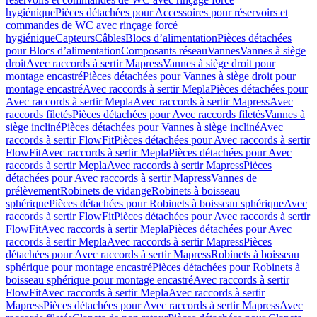
hygiénique
Pièces détachées pour Accessoires pour réservoirs et
commandes de WC avec rinçage forcé
hygiénique
Capteurs
Câbles
Blocs d’alimentation
Pièces détachées
pour Blocs d’alimentation
Composants réseau
Vannes
Vannes à siège
droit
Avec raccords à sertir Mapress
Vannes à siège droit pour
montage encastré
Pièces détachées pour Vannes à siège droit pour
montage encastré
Avec raccords à sertir Mepla
Pièces détachées pour
Avec raccords à sertir Mepla
Avec raccords à sertir Mapress
Avec
raccords filetés
Pièces détachées pour Avec raccords filetés
Vannes à
siège incliné
Pièces détachées pour Vannes à siège incliné
Avec
raccords à sertir FlowFit
Pièces détachées pour Avec raccords à sertir
FlowFit
Avec raccords à sertir Mepla
Pièces détachées pour Avec
raccords à sertir Mepla
Avec raccords à sertir Mapress
Pièces
détachées pour Avec raccords à sertir Mapress
Vannes de
prélèvement
Robinets de vidange
Robinets à boisseau
sphérique
Pièces détachées pour Robinets à boisseau sphérique
Avec
raccords à sertir FlowFit
Pièces détachées pour Avec raccords à sertir
FlowFit
Avec raccords à sertir Mepla
Pièces détachées pour Avec
raccords à sertir Mepla
Avec raccords à sertir Mapress
Pièces
détachées pour Avec raccords à sertir Mapress
Robinets à boisseau
sphérique pour montage encastré
Pièces détachées pour Robinets à
boisseau sphérique pour montage encastré
Avec raccords à sertir
FlowFit
Avec raccords à sertir Mepla
Avec raccords à sertir
Mapress
Pièces détachées pour Avec raccords à sertir Mapress
Avec