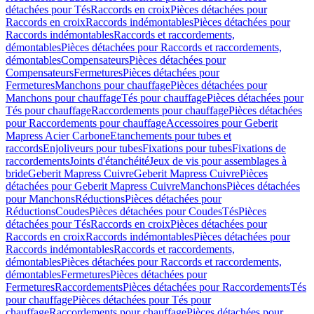
détachées pour Tés
Raccords en croix
Pièces détachées pour
Raccords en croix
Raccords indémontables
Pièces détachées pour
Raccords indémontables
Raccords et raccordements,
démontables
Pièces détachées pour Raccords et raccordements,
démontables
Compensateurs
Pièces détachées pour
Compensateurs
Fermetures
Pièces détachées pour
Fermetures
Manchons pour chauffage
Pièces détachées pour
Manchons pour chauffage
Tés pour chauffage
Pièces détachées pour
Tés pour chauffage
Raccordements pour chauffage
Pièces détachées
pour Raccordements pour chauffage
Accessoires pour Geberit
Mapress Acier Carbone
Etanchements pour tubes et
raccords
Enjoliveurs pour tubes
Fixations pour tubes
Fixations de
raccordements
Joints d'étanchéité
Jeux de vis pour assemblages à
bride
Geberit Mapress Cuivre
Geberit Mapress Cuivre
Pièces
détachées pour Geberit Mapress Cuivre
Manchons
Pièces détachées
pour Manchons
Réductions
Pièces détachées pour
Réductions
Coudes
Pièces détachées pour Coudes
Tés
Pièces
détachées pour Tés
Raccords en croix
Pièces détachées pour
Raccords en croix
Raccords indémontables
Pièces détachées pour
Raccords indémontables
Raccords et raccordements,
démontables
Pièces détachées pour Raccords et raccordements,
démontables
Fermetures
Pièces détachées pour
Fermetures
Raccordements
Pièces détachées pour Raccordements
Tés
pour chauffage
Pièces détachées pour Tés pour
chauffage
Raccordements pour chauffage
Pièces détachées pour