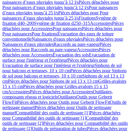
naissances d’eaux pluviales jusqu’à 12 l/s
Pièces détachées pour
Pour naissances d’eaux pluviales jusqu’à 12 l/s
Pour naissances
d’eaux pluviales jusqu’à 25 l/s
Pièces détachées pour Pour
naissances d’eaux pluviales jusqu’à 25 l/s
Fixations
Système de
fixation d40–200
Système de fixation d250–315
Accessoires
Pièces
détachées pour Accessoires
Pour naissances
Pièces détachées pour
Pour naissances
Pour fixations
Évacuation des eaux de toiture
conventionnelle
Naissances d'eaux pluviales
Pièces détachées pour
Naissances d'eaux pluviales
Raccords au pare-vapeur
Pièces
détachées pour Raccords au pare-vapeur
Accessoires
Pièces
détachées pour Accessoires
Évacuation des sols
Evacuation de
surface pour l'intérieur et l'extérieur
Pièces détachées pour
Evacuation de surface pour l'intérieur et l'extérieur
Siphons de sol
pour balcons et terrasses, 10 x 10 cm
Pièces détachées pour Siphons
de sol pour balcons et terrasses, 10 x 10 cm
Siphons de sol 13 x 13
cm
Pièces détachées pour Siphons de sol 13 x 13 cm
Grilles-avaloirs
15 x 15 cm
Pièces détachées pour Grilles-avaloirs 15 x 15
cm
Accessoires
Pièces détachées pour Accessoires
Outillages,
composants réseau et logiciels
Outillages
Outils pour Geberit
FlowFit
Pièces détachées pour Outils pour Geberit FlowFit
Outils de
sertissage manuel
Pièces détachées pour Outils de sertissage
manuel
Compatibilité des outils de sertissage [1]
Pièces détachées
pour Compatibilité des outils de sertissage [1]
Compatibilité des
outils de sertissage [2]
Pièces détachées pour Compatibilité des outils
de sertissage [2]
Outils de préparation de tubes
Pièces détachées pour