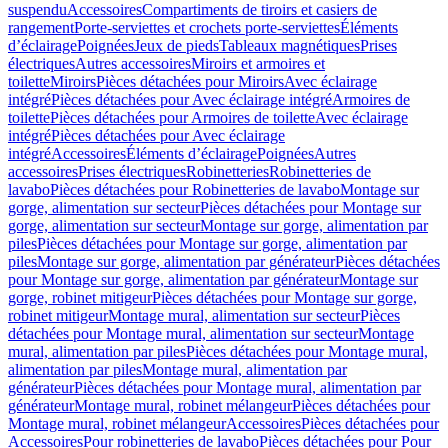
suspendu
Accessoires
Compartiments de tiroirs et casiers de
rangement
Porte-serviettes et crochets porte-serviettes
Éléments
d’éclairage
Poignées
Jeux de pieds
Tableaux magnétiques
Prises
électriques
Autres accessoires
Miroirs et armoires et
toilette
Miroirs
Pièces détachées pour Miroirs
Avec éclairage
intégré
Pièces détachées pour Avec éclairage intégré
Armoires de
toilette
Pièces détachées pour Armoires de toilette
Avec éclairage
intégré
Pièces détachées pour Avec éclairage
intégré
Accessoires
Éléments d’éclairage
Poignées
Autres
accessoires
Prises électriques
Robinetteries
Robinetteries de
lavabo
Pièces détachées pour Robinetteries de lavabo
Montage sur
gorge, alimentation sur secteur
Pièces détachées pour Montage sur
gorge, alimentation sur secteur
Montage sur gorge, alimentation par
piles
Pièces détachées pour Montage sur gorge, alimentation par
piles
Montage sur gorge, alimentation par générateur
Pièces détachées
pour Montage sur gorge, alimentation par générateur
Montage sur
gorge, robinet mitigeur
Pièces détachées pour Montage sur gorge,
robinet mitigeur
Montage mural, alimentation sur secteur
Pièces
détachées pour Montage mural, alimentation sur secteur
Montage
mural, alimentation par piles
Pièces détachées pour Montage mural,
alimentation par piles
Montage mural, alimentation par
générateur
Pièces détachées pour Montage mural, alimentation par
générateur
Montage mural, robinet mélangeur
Pièces détachées pour
Montage mural, robinet mélangeur
Accessoires
Pièces détachées pour
Accessoires
Pour robinetteries de lavabo
Pièces détachées pour Pour