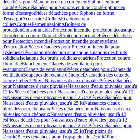
détachées pour Manchons de raccordement
Siphons en tube
coudé
Pièces détachées pour Siphons en tube coudé
Siphons en
forme d'escargot
Pièces détachées pour Siphons en forme
d'escargot
Accessoires
Colliers
Fixations pour
colliers
Coques
Fermetures
Joints
Boîtiers de
protection
Consommables
Protection incendie, protection acoustique
et protection contre l'humidité
Protection incendie
Pièces détachées
pour Protection incendie
Protection incendie pour systèmes
d'évacuation
Pièces détachées pour Protection incendie pour
systèmes d'évacuation
Protection acoustique
Isolations des bruits
solidiens
Isolations des bruits solidiens et aériens
Protection contre
l'humidité
Etanchements
Clapets de ventilation pour
évacuation
Clapets de ventilation
Pièces détachées pour Clapets de
ventilation
Soupapes de retenue d'énergie
Évacuation des eaux de
toiture Geberit Pluvia
Naissances d'eaux pluviales
Pièces détachées
pour Naissances d'eaux pluviales
Naissances d'eaux pluviales jusqu'à
12 l/s
Pièces détachées pour Naissances d'eaux pluviales jusqu'à 12
l/s
Naissances d'eaux pluviales jusqu'à 25 l/s
Pièces détachées pour
Naissances d'eaux pluviales jusqu'à 25 l/s
Naissances d'eaux
pluviales pour chéneaux
Pièces détachées pour Naissances d'eaux
pluviales pour chéneaux
Naissances d'eaux pluviales jusqu'à 12
l/s
Pièces détachées pour Naissances d'eaux pluviales jusqu'à 12
l/s
Naissances d'eaux pluviales jusqu'à 25 l/s
Pièces détachées pour
Naissances d'eaux pluviales jusqu'à 25 l/s
Trop-pleins de
sécurité
Pièces détachées pour Trop-pleins de sécurité
Pour