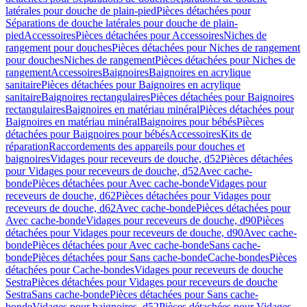
latérales pour douche de plain-pied
Pièces détachées pour
Séparations de douche latérales pour douche de plain-
pied
Accessoires
Pièces détachées pour Accessoires
Niches de
rangement pour douches
Pièces détachées pour Niches de rangement
pour douches
Niches de rangement
Pièces détachées pour Niches de
rangement
Accessoires
Baignoires
Baignoires en acrylique
sanitaire
Pièces détachées pour Baignoires en acrylique
sanitaire
Baignoires rectangulaires
Pièces détachées pour Baignoires
rectangulaires
Baignoires en matériau minéral
Pièces détachées pour
Baignoires en matériau minéral
Baignoires pour bébés
Pièces
détachées pour Baignoires pour bébés
Accessoires
Kits de
réparation
Raccordements des appareils pour douches et
baignoires
Vidages pour receveurs de douche, d52
Pièces détachées
pour Vidages pour receveurs de douche, d52
Avec cache-
bonde
Pièces détachées pour Avec cache-bonde
Vidages pour
receveurs de douche, d62
Pièces détachées pour Vidages pour
receveurs de douche, d62
Avec cache-bonde
Pièces détachées pour
Avec cache-bonde
Vidages pour receveurs de douche, d90
Pièces
détachées pour Vidages pour receveurs de douche, d90
Avec cache-
bonde
Pièces détachées pour Avec cache-bonde
Sans cache-
bonde
Pièces détachées pour Sans cache-bonde
Cache-bondes
Pièces
détachées pour Cache-bondes
Vidages pour receveurs de douche
Sestra
Pièces détachées pour Vidages pour receveurs de douche
Sestra
Sans cache-bonde
Pièces détachées pour Sans cache-
bonde
Vidages pour baignoires, d52
Pièces détachées pour Vidages