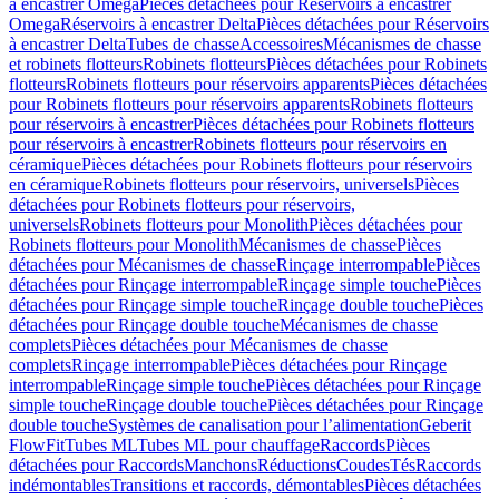
à encastrer Omega
Pièces détachées pour Réservoirs à encastrer
Omega
Réservoirs à encastrer Delta
Pièces détachées pour Réservoirs
à encastrer Delta
Tubes de chasse
Accessoires
Mécanismes de chasse
et robinets flotteurs
Robinets flotteurs
Pièces détachées pour Robinets
flotteurs
Robinets flotteurs pour réservoirs apparents
Pièces détachées
pour Robinets flotteurs pour réservoirs apparents
Robinets flotteurs
pour réservoirs à encastrer
Pièces détachées pour Robinets flotteurs
pour réservoirs à encastrer
Robinets flotteurs pour réservoirs en
céramique
Pièces détachées pour Robinets flotteurs pour réservoirs
en céramique
Robinets flotteurs pour réservoirs, universels
Pièces
détachées pour Robinets flotteurs pour réservoirs,
universels
Robinets flotteurs pour Monolith
Pièces détachées pour
Robinets flotteurs pour Monolith
Mécanismes de chasse
Pièces
détachées pour Mécanismes de chasse
Rinçage interrompable
Pièces
détachées pour Rinçage interrompable
Rinçage simple touche
Pièces
détachées pour Rinçage simple touche
Rinçage double touche
Pièces
détachées pour Rinçage double touche
Mécanismes de chasse
complets
Pièces détachées pour Mécanismes de chasse
complets
Rinçage interrompable
Pièces détachées pour Rinçage
interrompable
Rinçage simple touche
Pièces détachées pour Rinçage
simple touche
Rinçage double touche
Pièces détachées pour Rinçage
double touche
Systèmes de canalisation pour l’alimentation
Geberit
FlowFit
Tubes ML
Tubes ML pour chauffage
Raccords
Pièces
détachées pour Raccords
Manchons
Réductions
Coudes
Tés
Raccords
indémontables
Transitions et raccords, démontables
Pièces détachées