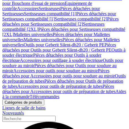
pour Bouchons d'essai de pression
Equipement de
contrôle
Accessoires
Sertisseuses
Pièces détachées pour
Sertisseuses
Sertisseuses compatibilité [1]
Pièces détachées pour
Sertisseuses compatibilité [1]
Sertisseuses compatibilité [2]
Pièces
détachées pour Sertisseuses compatibilité [2]
Sertisseuses
compatibilité [2XL]
Pièces détachées pour Sertisseuses compatibilité
[2XL]
Mallettes universelles
Pièces détachées pour Mallettes
universelles
Mallettes universelles
Pièces détachées pour Mallettes
universelles
Outils pour Geberit Silent-db20 / Geberit PE
Pièces
détachées pour Outils pour Geberit Silent-db20 / Geberit PE
Outils à
souder électrique
Pièces détachées pour Outils à souder
électrique
Accessoires pour outillage à souder électrique
Outils pour
soudure au miroir
Pièces détachées pour Outils pour soudure au
miroir
Accessoires pour outils pour soudure au miroir
Pièces
détachées pour Accessoires pour outils pour soudure au miroir
Outils
de préparation de tubes
Pièces détachées pour Outils de préparation
de tubes
Accessoires pour outils de préparation de tubes
Pièces
détachées pour Accessoires pour outils de préparation de tubes
Aides
à la commande
Télécommandes
Catégories de produits
Lignes de salle de bains
Nouveautés