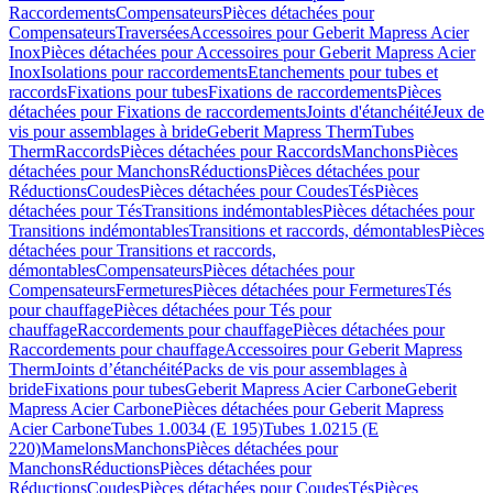
Raccordements
Compensateurs
Pièces détachées pour
Compensateurs
Traversées
Accessoires pour Geberit Mapress Acier
Inox
Pièces détachées pour Accessoires pour Geberit Mapress Acier
Inox
Isolations pour raccordements
Etanchements pour tubes et
raccords
Fixations pour tubes
Fixations de raccordements
Pièces
détachées pour Fixations de raccordements
Joints d'étanchéité
Jeux de
vis pour assemblages à bride
Geberit Mapress Therm
Tubes
Therm
Raccords
Pièces détachées pour Raccords
Manchons
Pièces
détachées pour Manchons
Réductions
Pièces détachées pour
Réductions
Coudes
Pièces détachées pour Coudes
Tés
Pièces
détachées pour Tés
Transitions indémontables
Pièces détachées pour
Transitions indémontables
Transitions et raccords, démontables
Pièces
détachées pour Transitions et raccords,
démontables
Compensateurs
Pièces détachées pour
Compensateurs
Fermetures
Pièces détachées pour Fermetures
Tés
pour chauffage
Pièces détachées pour Tés pour
chauffage
Raccordements pour chauffage
Pièces détachées pour
Raccordements pour chauffage
Accessoires pour Geberit Mapress
Therm
Joints d’étanchéité
Packs de vis pour assemblages à
bride
Fixations pour tubes
Geberit Mapress Acier Carbone
Geberit
Mapress Acier Carbone
Pièces détachées pour Geberit Mapress
Acier Carbone
Tubes 1.0034 (E 195)
Tubes 1.0215 (E
220)
Mamelons
Manchons
Pièces détachées pour
Manchons
Réductions
Pièces détachées pour
Réductions
Coudes
Pièces détachées pour Coudes
Tés
Pièces