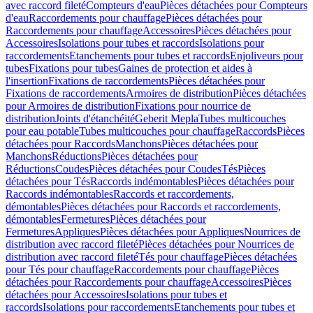
avec raccord fileté
Compteurs d'eau
Pièces détachées pour Compteurs
d'eau
Raccordements pour chauffage
Pièces détachées pour
Raccordements pour chauffage
Accessoires
Pièces détachées pour
Accessoires
Isolations pour tubes et raccords
Isolations pour
raccordements
Etanchements pour tubes et raccords
Enjoliveurs pour
tubes
Fixations pour tubes
Gaines de protection et aides à
l'insertion
Fixations de raccordements
Pièces détachées pour
Fixations de raccordements
Armoires de distribution
Pièces détachées
pour Armoires de distribution
Fixations pour nourrice de
distribution
Joints d'étanchéité
Geberit Mepla
Tubes multicouches
pour eau potable
Tubes multicouches pour chauffage
Raccords
Pièces
détachées pour Raccords
Manchons
Pièces détachées pour
Manchons
Réductions
Pièces détachées pour
Réductions
Coudes
Pièces détachées pour Coudes
Tés
Pièces
détachées pour Tés
Raccords indémontables
Pièces détachées pour
Raccords indémontables
Raccords et raccordements,
démontables
Pièces détachées pour Raccords et raccordements,
démontables
Fermetures
Pièces détachées pour
Fermetures
Appliques
Pièces détachées pour Appliques
Nourrices de
distribution avec raccord fileté
Pièces détachées pour Nourrices de
distribution avec raccord fileté
Tés pour chauffage
Pièces détachées
pour Tés pour chauffage
Raccordements pour chauffage
Pièces
détachées pour Raccordements pour chauffage
Accessoires
Pièces
détachées pour Accessoires
Isolations pour tubes et
raccords
Isolations pour raccordements
Etanchements pour tubes et