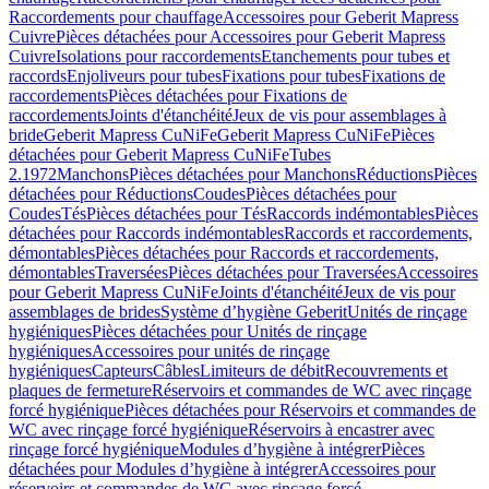
Raccordements pour chauffage
Accessoires pour Geberit Mapress
Cuivre
Pièces détachées pour Accessoires pour Geberit Mapress
Cuivre
Isolations pour raccordements
Etanchements pour tubes et
raccords
Enjoliveurs pour tubes
Fixations pour tubes
Fixations de
raccordements
Pièces détachées pour Fixations de
raccordements
Joints d'étanchéité
Jeux de vis pour assemblages à
bride
Geberit Mapress CuNiFe
Geberit Mapress CuNiFe
Pièces
détachées pour Geberit Mapress CuNiFe
Tubes
2.1972
Manchons
Pièces détachées pour Manchons
Réductions
Pièces
détachées pour Réductions
Coudes
Pièces détachées pour
Coudes
Tés
Pièces détachées pour Tés
Raccords indémontables
Pièces
détachées pour Raccords indémontables
Raccords et raccordements,
démontables
Pièces détachées pour Raccords et raccordements,
démontables
Traversées
Pièces détachées pour Traversées
Accessoires
pour Geberit Mapress CuNiFe
Joints d'étanchéité
Jeux de vis pour
assemblages de brides
Système d’hygiène Geberit
Unités de rinçage
hygiéniques
Pièces détachées pour Unités de rinçage
hygiéniques
Accessoires pour unités de rinçage
hygiéniques
Capteurs
Câbles
Limiteurs de débit
Recouvrements et
plaques de fermeture
Réservoirs et commandes de WC avec rinçage
forcé hygiénique
Pièces détachées pour Réservoirs et commandes de
WC avec rinçage forcé hygiénique
Réservoirs à encastrer avec
rinçage forcé hygiénique
Modules d’hygiène à intégrer
Pièces
détachées pour Modules d’hygiène à intégrer
Accessoires pour
réservoirs et commandes de WC avec rinçage forcé