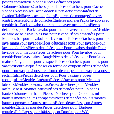
poser
Accessoires
Colonnes
Pièces détachées pour
Colonnes
Colonnes
Cache-siphons
Pièces détachées pour Cache-
siphons
Accessoires
Cache-bondes
Porte-serviettes
Matériel de
fixation
Habillages cache-siphons
Equerres de montage
Couvre-
joints
Dosserets
Kits de consoles
Étagères murales
Packs lavabo avec
meuble bas
Packs lavabo pour meuble avec meuble bas
Pièces
détachées pour Packs lavabo pour meuble avec meuble bas
Meubles
de salle de bains
Meubles bas pour lavabo
Pièces détachées pour
Meubles bas pour lavabo
Pour lave-mains
Pièces détachées pour Pour
lave-mains
Pour lavabos
Pièces détachées pour Pour lavabos
Pour
lavabos doubles
Pièces détachées pour Pour lavabos doubles
Pour
lavabos pour meuble
Pièces détachées pour Pour lavabos pour
meuble
Pour lave-mains d’angle
Pièces détachées pour Pour lave-
mains d’angle
Plans pour vasques
Pièces détachées pour Plans pour
vasques
Pour vasque à poser en forme de coupelle
Pièces détachées
pour Pour vasque à poser en forme de coupelle
Pour vasque à poser
rectangulaire
Pièces détachées pour Pour vasque à poser
rectangulaire
Meubles latéraux
Pièces détachées pour Meubles
latéraux
Meubles latéraux bas
Pièces détachées pour Meubles
latéraux bas
Colonnes hautes
Pièces détachées pour Colonnes
hautes
Colonnes mi-haute
Pièces détachées pour Colonnes mi-
haute
Armoires hautes compactes
Pièces détachées pour Armoires
hautes compactes
Autres meubles
Pièces détachées pour Autres
meubles
Étagères murales
Pièces détachées pour Étagères
murales
Habillages pour bâti-support Duofix pour WC