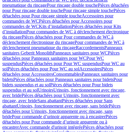
pneumatique du rinçage
Pour rinçage double touche
Pièces détachées
pour Pour rinçage double touche
Pour rinçage simple touche
Pièces
détachées pour Pour rinçage simple touche
Accessoires pour
commandes de WC
Pièces détachées pour Accessoires pour
commandes de WC
Kits d’installation
Pièces détachées pour Kits
d’installation
Pour commandes de WC à déclenchement électronique
du rinçage
Pièces détachées pour Pour commandes de WC à
déclenchement électronique du rinçage
Pour commandes de WC à
déclenchement pneumatique du rinçage
Raccordements
Panneaux
sanitaires Geberit Monolith
Panneaux sanitaires pour WC
Pièces
détachées pour Panneaux sanitaires pour WC
Pour WC
suspendus
Pièces détachées pour Pour WC suspendus
Pour WC au
sol
Pièces détachées pour Pour WC au sol
Accessoires
Pièces
détachées pour Accessoires
Consommables
Panneaux sanitaires pour
bidets
Pièces détachées pour Panneaux sanitaires pour bidets
Pour
bidets suspendus et au sol
Pièces détachées pour Pour bidets
suspendus et au sol
Urinoirs
Urinoirs, fonctionnement avec rinçage,
avec bride
Pièces détachées pour Urinoirs, fonctionnement avec
rinçage, avec bride
Sans abattant
Pièces détachées pour Sans
abattant
Urinoirs, fonctionnement avec rinçage, sans bride
Pièces
détachées pour Urinoirs, fonctionnement avec rinçage, sans
bride
Pour commande d’urinoir apparente ou à encastrer
Pièces
détachées pour Pour commande d’urinoir apparente ou à
encastrer
Avec commande d'urinoir intégrée
Pièces détachées pour