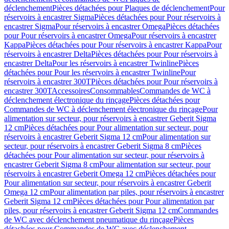
déclenchement
Pièces détachées pour Plaques de déclenchement
Pour
réservoirs à encastrer Sigma
Pièces détachées pour Pour réservoirs à
encastrer Sigma
Pour réservoirs à encastrer Omega
Pièces détachées
pour Pour réservoirs à encastrer Omega
Pour réservoirs à encastrer
Kappa
Pièces détachées pour Pour réservoirs à encastrer Kappa
Pour
réservoirs à encastrer Delta
Pièces détachées pour Pour réservoirs à
encastrer Delta
Pour les réservoirs à encastrer Twinline
Pièces
détachées pour Pour les réservoirs à encastrer Twinline
Pour
réservoirs à encastrer 300T
Pièces détachées pour Pour réservoirs à
encastrer 300T
Accessoires
Consommables
Commandes de WC à
déclenchement électronique du rinçage
Pièces détachées pour
Commandes de WC à déclenchement électronique du rinçage
Pour
alimentation sur secteur, pour réservoirs à encastrer Geberit Sigma
12 cm
Pièces détachées pour Pour alimentation sur secteur, pour
réservoirs à encastrer Geberit Sigma 12 cm
Pour alimentation sur
secteur, pour réservoirs à encastrer Geberit Sigma 8 cm
Pièces
détachées pour Pour alimentation sur secteur, pour réservoirs à
encastrer Geberit Sigma 8 cm
Pour alimentation sur secteur, pour
réservoirs à encastrer Geberit Omega 12 cm
Pièces détachées pour
Pour alimentation sur secteur, pour réservoirs à encastrer Geberit
Omega 12 cm
Pour alimentation par piles, pour réservoirs à encastrer
Geberit Sigma 12 cm
Pièces détachées pour Pour alimentation par
piles, pour réservoirs à encastrer Geberit Sigma 12 cm
Commandes
de WC avec déclenchement pneumatique du rinçage
Pièces
détachées pour Commandes de WC avec déclenchement