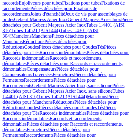
raccords
Enjoliveurs pour tubes
Fixations pour tubes
Fixations de
raccordements
Pièces détachées pour Fixations de
raccordements
Joints d'étanchéité
Jeux de vis pour assemblages de
brides
Geberit Mapress Acier Inox
Geberit Mapress Acier Inox
Pièces
détachées pour Geberit Mapress Acier Inox
Tubes 1.4401 (AISI
316)
Tubes 1.4521 (AISI 444)
Tubes 1.4301 (AISI
304)
Mamelons
Manchons
Pièces détachées pour
Manchons
Réductions
Pièces détachées pour
Réductions
Coudes
Pièces détachées pour Coudes
Tés
Pièces
détachées pour Tés
Raccords indémontables
Pièces détachées pour
Raccords indémontables
Raccords et raccordements,
démontables
Pièces détachées pour Raccords et raccordements,
démontables
Compensateurs
Pièces détachées pour
Compensateurs
Traversées
Fermetures
Pièces détachées pour
Fermetures
Raccordements
Pièces détachées pour
Raccordements
Geberit Mapress Acier Inox, sans silicone
Pièces
détachées pour Geberit Mapress Acier Inox, sans silicone
Tubes
1.4401 (AISI 316)
Tubes 1.4521 (AISI 444)
Manchons
Pièces
détachées pour Manchons
Réductions
Pièces détachées pour
Réductions
Coudes
Pièces détachées pour Coudes
Tés
Pièces
détachées pour Tés
Raccords indémontables
Pièces détachées pour
Raccords indémontables
Raccords et raccordements,
démontables
Pièces détachées pour Raccords et raccordements,
démontables
Fermetures
Pièces détachées pour
Fermetures
Raccordements
Pièces détachées pour