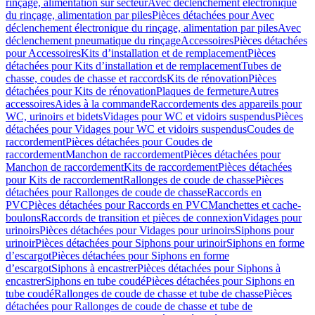
rinçage, alimentation sur secteur
Avec déclenchement électronique
du rinçage, alimentation par piles
Pièces détachées pour Avec
déclenchement électronique du rinçage, alimentation par piles
Avec
déclenchement pneumatique du rinçage
Accessoires
Pièces détachées
pour Accessoires
Kits d’installation et de remplacement
Pièces
détachées pour Kits d’installation et de remplacement
Tubes de
chasse, coudes de chasse et raccords
Kits de rénovation
Pièces
détachées pour Kits de rénovation
Plaques de fermeture
Autres
accessoires
Aides à la commande
Raccordements des appareils pour
WC, urinoirs et bidets
Vidages pour WC et vidoirs suspendus
Pièces
détachées pour Vidages pour WC et vidoirs suspendus
Coudes de
raccordement
Pièces détachées pour Coudes de
raccordement
Manchon de raccordement
Pièces détachées pour
Manchon de raccordement
Kits de raccordement
Pièces détachées
pour Kits de raccordement
Rallonges de coude de chasse
Pièces
détachées pour Rallonges de coude de chasse
Raccords en
PVC
Pièces détachées pour Raccords en PVC
Manchettes et cache-
boulons
Raccords de transition et pièces de connexion
Vidages pour
urinoirs
Pièces détachées pour Vidages pour urinoirs
Siphons pour
urinoir
Pièces détachées pour Siphons pour urinoir
Siphons en forme
d’escargot
Pièces détachées pour Siphons en forme
d’escargot
Siphons à encastrer
Pièces détachées pour Siphons à
encastrer
Siphons en tube coudé
Pièces détachées pour Siphons en
tube coudé
Rallonges de coude de chasse et tube de chasse
Pièces
détachées pour Rallonges de coude de chasse et tube de