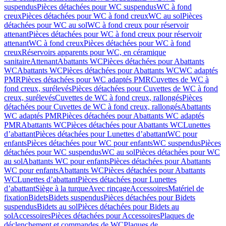
suspendus
Pièces détachées pour WC suspendus
WC à fond
creux
Pièces détachées pour WC à fond creux
WC au sol
Pièces
détachées pour WC au sol
WC à fond creux pour réservoir
attenant
Pièces détachées pour WC à fond creux pour réservoir
attenant
WC à fond creux
Pièces détachées pour WC à fond
creux
Réservoirs apparents pour WC, en céramique
sanitaire
Attenant
Abattants WC
Pièces détachées pour Abattants
WC
Abattants WC
Pièces détachées pour Abattants WC
WC adaptés
PMR
Pièces détachées pour WC adaptés PMR
Cuvettes de WC à
fond creux, surélevés
Pièces détachées pour Cuvettes de WC à fond
creux, surélevés
Cuvettes de WC à fond creux, rallongés
Pièces
détachées pour Cuvettes de WC à fond creux, rallongés
Abattants
WC adaptés PMR
Pièces détachées pour Abattants WC adaptés
PMR
Abattants WC
Pièces détachées pour Abattants WC
Lunettes
d’abattant
Pièces détachées pour Lunettes d’abattant
WC pour
enfants
Pièces détachées pour WC pour enfants
WC suspendus
Pièces
détachées pour WC suspendus
WC au sol
Pièces détachées pour WC
au sol
Abattants WC pour enfants
Pièces détachées pour Abattants
WC pour enfants
Abattants WC
Pièces détachées pour Abattants
WC
Lunettes d’abattant
Pièces détachées pour Lunettes
d’abattant
Siège à la turque
Avec rinçage
Accessoires
Matériel de
fixation
Bidets
Bidets suspendus
Pièces détachées pour Bidets
suspendus
Bidets au sol
Pièces détachées pour Bidets au
sol
Accessoires
Pièces détachées pour Accessoires
Plaques de
déclenchement et commandes de WC
Plaques de