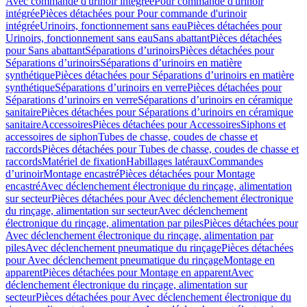
Avec commande d'urinoir intégrée
Pour commande d'urinoir
intégrée
Pièces détachées pour Pour commande d'urinoir
intégrée
Urinoirs, fonctionnement sans eau
Pièces détachées pour
Urinoirs, fonctionnement sans eau
Sans abattant
Pièces détachées
pour Sans abattant
Séparations d’urinoirs
Pièces détachées pour
Séparations d’urinoirs
Séparations d’urinoirs en matière
synthétique
Pièces détachées pour Séparations d’urinoirs en matière
synthétique
Séparations d’urinoirs en verre
Pièces détachées pour
Séparations d’urinoirs en verre
Séparations d’urinoirs en céramique
sanitaire
Pièces détachées pour Séparations d’urinoirs en céramique
sanitaire
Accessoires
Pièces détachées pour Accessoires
Siphons et
accessoires de siphon
Tubes de chasse, coudes de chasse et
raccords
Pièces détachées pour Tubes de chasse, coudes de chasse et
raccords
Matériel de fixation
Habillages latéraux
Commandes
dʼurinoir
Montage encastré
Pièces détachées pour Montage
encastré
Avec déclenchement électronique du rinçage, alimentation
sur secteur
Pièces détachées pour Avec déclenchement électronique
du rinçage, alimentation sur secteur
Avec déclenchement
électronique du rinçage, alimentation par piles
Pièces détachées pour
Avec déclenchement électronique du rinçage, alimentation par
piles
Avec déclenchement pneumatique du rinçage
Pièces détachées
pour Avec déclenchement pneumatique du rinçage
Montage en
apparent
Pièces détachées pour Montage en apparent
Avec
déclenchement électronique du rinçage, alimentation sur
secteur
Pièces détachées pour Avec déclenchement électronique du