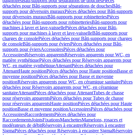
baignoires
Bâti-supports pour séparations de douches
Pièces
détachées pour Bâti-supports pour séparations de douches
Bâti-
supports pour déversoirs muraux
Pièces détachées pour Bâti-supports
pour déversoirs muraux
Bâti-supports pour robinetteries
Pièces
détachées pour Bâti-supports pour robinetteries
Bâti-supports pour
machines à laver et lave-vaisselle
Pièces détachées pour Bâti-
supports pour machines à laver et lave-vaisselle
Bâti-supports pour
charges de console
Pièces détachées pour Bâti-supports pour charges
de console
Bâti-supports pour éviers
Pièces détachées pour Bâti-
supports pour éviers
Accessoires
Pièces détachées pour
Accessoires
Réservoirs apparents
Réservoirs apparents pour WC, en
matière synthétique
Pièces détachées pour Réservoirs apparents pour
WC, en matière synthétique
Attenant
Pièces détachées pour
Attenant
Haute position
Pièces détachées pour Haute position
Basse et
moyenne position
Pièces détachées pour Basse et moyenne
position
Réservoirs apparents pour WC, en céramique sanitaire
Pièces
détachées pour Réservoirs apparents pour WC, en céramique
sanitaire
Attenant
Pièces détachées pour Attenant
Tubes de chasse
pour réservoirs apparents
Pièces détachées pour Tubes de chasse
pour réservoirs apparents
Haute position
Pièces détachées pour Haute
position
Basse et moyenne position
Accessoires
Pièces détachées pour
Accessoires
Raccordements
Pièces détachées pour
Raccordements
Joints
Fixations
Manchettes
Mamelons, rosaces et
modérateurs de débit
Réservoirs à encastrer
Réservoirs à encastrer
Sigma
Pièces détachées pour Réservoirs à encastrer Sigma
Réservoirs