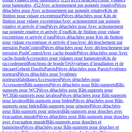
pour baignoires, d52
Avec actionnement par poignée rotative
Pièces
détachées pour Avec actionnement par poignée rotative
Kits de
finition pour vidage excentrique
Pièces détachées pour Kits de
finition pour vidage excentrique
Avec actionnement par poignée
rotative et arrivée d’eau
Pièces détachées pour Avec actionnement
par poignée rotative et arrivée d’eau
Kits de finition pour vidage
excentrique et arrivée d’eau
Pièces détachées pour Kits de finition
pour vidage excentrique et arrivée d’eau
Avec déclenchement par
pression PushControl
Pièces détachées pour Avec déclenchement par
pression PushControl
Avec cache-bonde
Pièces détachées pour Avec
cache-bonde
Accessoires pour vidages pour baignoires
Kits de
raccordement
Bouchons de bonde
Tés
Systèmes d’installation et de
rinçage
Geberit Duofix
Parois
Pièces détachées pour Parois
Systèmes
porteurs
Pièces détachées pour Systèmes
porteurs
Habillages
Accessoires
Pièces détachées pour
Accessoires
Bâti-supports
Pièces détachées pour Bâti-supports
Bâti-
supports pour WC
Pièces détachées pour Bâti-supports pour
WC
Bâti-supports pour lavabos
Pièces détachées pour Bâti-supports
pour lavabos
Bâti-supports pour bidets
Pièces détachées pour Bâti-
supports pour bidets
Bâti-supports pour urinoirs
Pièces détachées
pour Bâti-supports pour urinoirs
Bâti-supports pour douches avec
évacuation murale
Pièces détachées pour Bâti-supports pour douches
avec évacuation murale
Bâti-supports pour douches et
baignoires
Pièces détachées pour Bâti-supports pour douches et