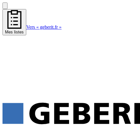
Vers « geberit.fr »
Mes listes