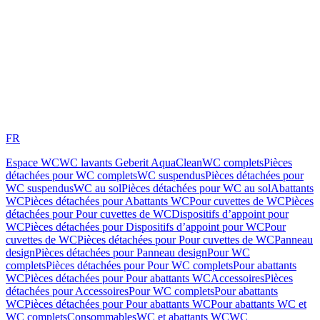
FR
Espace WC
WC lavants Geberit AquaClean
WC complets
Pièces
détachées pour WC complets
WC suspendus
Pièces détachées pour
WC suspendus
WC au sol
Pièces détachées pour WC au sol
Abattants
WC
Pièces détachées pour Abattants WC
Pour cuvettes de WC
Pièces
détachées pour Pour cuvettes de WC
Dispositifs d’appoint pour
WC
Pièces détachées pour Dispositifs d’appoint pour WC
Pour
cuvettes de WC
Pièces détachées pour Pour cuvettes de WC
Panneau
design
Pièces détachées pour Panneau design
Pour WC
complets
Pièces détachées pour Pour WC complets
Pour abattants
WC
Pièces détachées pour Pour abattants WC
Accessoires
Pièces
détachées pour Accessoires
Pour WC complets
Pour abattants
WC
Pièces détachées pour Pour abattants WC
Pour abattants WC et
WC complets
Consommables
WC et abattants WC
WC