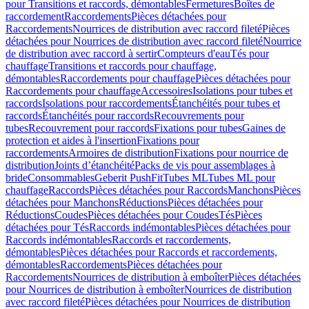
pour Transitions et raccords, démontables
Fermetures
Boîtes de
raccordement
Raccordements
Pièces détachées pour
Raccordements
Nourrices de distribution avec raccord fileté
Pièces
détachées pour Nourrices de distribution avec raccord fileté
Nourrice
de distribution avec raccord à sertir
Compteurs d'eau
Tés pour
chauffage
Transitions et raccords pour chauffage,
démontables
Raccordements pour chauffage
Pièces détachées pour
Raccordements pour chauffage
Accessoires
Isolations pour tubes et
raccords
Isolations pour raccordements
Étanchéités pour tubes et
raccords
Étanchéités pour raccords
Recouvrements pour
tubes
Recouvrement pour raccords
Fixations pour tubes
Gaines de
protection et aides à l'insertion
Fixations pour
raccordements
Armoires de distribution
Fixations pour nourrice de
distribution
Joints d’étanchéité
Packs de vis pour assemblages à
bride
Consommables
Geberit PushFit
Tubes ML
Tubes ML pour
chauffage
Raccords
Pièces détachées pour Raccords
Manchons
Pièces
détachées pour Manchons
Réductions
Pièces détachées pour
Réductions
Coudes
Pièces détachées pour Coudes
Tés
Pièces
détachées pour Tés
Raccords indémontables
Pièces détachées pour
Raccords indémontables
Raccords et raccordements,
démontables
Pièces détachées pour Raccords et raccordements,
démontables
Raccordements
Pièces détachées pour
Raccordements
Nourrices de distribution à emboîter
Pièces détachées
pour Nourrices de distribution à emboîter
Nourrices de distribution
avec raccord fileté
Pièces détachées pour Nourrices de distribution