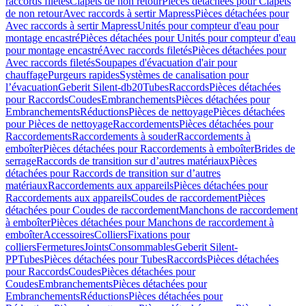
raccords filetés
Clapets de non retour
Pièces détachées pour Clapets
de non retour
Avec raccords à sertir Mapress
Pièces détachées pour
Avec raccords à sertir Mapress
Unités pour compteur d'eau pour
montage encastré
Pièces détachées pour Unités pour compteur d'eau
pour montage encastré
Avec raccords filetés
Pièces détachées pour
Avec raccords filetés
Soupapes d'évacuation d'air pour
chauffage
Purgeurs rapides
Systèmes de canalisation pour
l’évacuation
Geberit Silent-db20
Tubes
Raccords
Pièces détachées
pour Raccords
Coudes
Embranchements
Pièces détachées pour
Embranchements
Réductions
Pièces de nettoyage
Pièces détachées
pour Pièces de nettoyage
Raccordements
Pièces détachées pour
Raccordements
Raccordements à souder
Raccordements à
emboîter
Pièces détachées pour Raccordements à emboîter
Brides de
serrage
Raccords de transition sur d’autres matériaux
Pièces
détachées pour Raccords de transition sur d’autres
matériaux
Raccordements aux appareils
Pièces détachées pour
Raccordements aux appareils
Coudes de raccordement
Pièces
détachées pour Coudes de raccordement
Manchons de raccordement
à emboîter
Pièces détachées pour Manchons de raccordement à
emboîter
Accessoires
Colliers
Fixations pour
colliers
Fermetures
Joints
Consommables
Geberit Silent-
PP
Tubes
Pièces détachées pour Tubes
Raccords
Pièces détachées
pour Raccords
Coudes
Pièces détachées pour
Coudes
Embranchements
Pièces détachées pour
Embranchements
Réductions
Pièces détachées pour