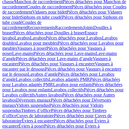
chasse
Manchon de raccordement
Pièces détachées pour Manchon de
raccordement
Coudes de raccordement
Pièces détachées pour Coudes
de raccordement
Vidages pour bidet
Pièces détachées pour Vidages
pour bidet
Siphons en tube coudé
Pièces détachées pour Siphons en
tube coudé
Coudes de
raccordement
Recouvrements
Raccordements
Joints
Douilles à
braser
Pièces détachées pour Douilles à braser
Espace
lavabo
Lavabos
Lavabos
Pièces détachées pour Lavabos
Lavabos
doubles
Lavabos pour meubles
Pièces détachées pour Lavabos pour
meubles
Vasques à poser
Pièces détachées pour Vasques à
poser
Lave-mains
Pièces détachées pour Lave-mains
Lave-mains
d’angle
Pièces détachées pour Lave-mains d’angle
Vasques à
encastrer
Pièces détachées pour Vasques à encastrer
Vasques à
encastrer par le dessous
Pièces détachées pour Vasques à encastrer
par le dessous
Lavabos d’angle
Pièces détachées pour Lavabos
d’angle
Lavabos collectifs
Lavabos adaptés PMR
Pièces détachées
pour Lavabos adaptés PMR
Lavabos pour enfants
Pièces détachées
pour Lavabos pour enfants
Lavabos collectifs
Pièces détachées pour
Lavabos collectifs
Autres lavabos
Pièces détachées pour Autres
lavabos
Déversoirs muraux
Pièces détachées pour Déversoirs
muraux
Vidoirs suspendus
Pièces détachées pour Vidoirs
suspendus
Timbres dʼoffice
Pièces détachées pour Timbres
dʼoffice
Cuves de laboratoire
Pièces détachées pour Cuves de
laboratoire
Éviers à encastrer
Pièces détachées pour Éviers à
encastrer
Éviers à poser
Pièces détachées pour Éviers à