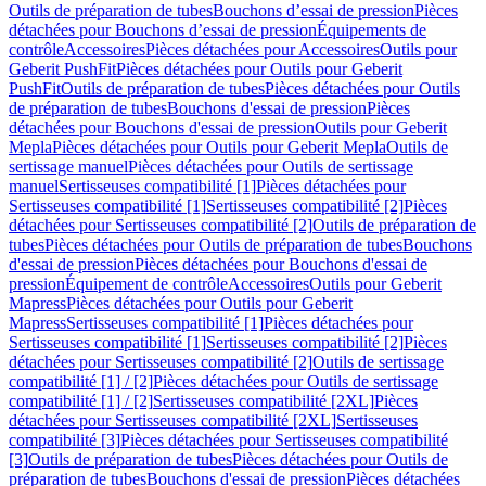
Outils de préparation de tubes
Bouchons d’essai de pression
Pièces
détachées pour Bouchons d’essai de pression
Équipements de
contrôle
Accessoires
Pièces détachées pour Accessoires
Outils pour
Geberit PushFit
Pièces détachées pour Outils pour Geberit
PushFit
Outils de préparation de tubes
Pièces détachées pour Outils
de préparation de tubes
Bouchons d'essai de pression
Pièces
détachées pour Bouchons d'essai de pression
Outils pour Geberit
Mepla
Pièces détachées pour Outils pour Geberit Mepla
Outils de
sertissage manuel
Pièces détachées pour Outils de sertissage
manuel
Sertisseuses compatibilité [1]
Pièces détachées pour
Sertisseuses compatibilité [1]
Sertisseuses compatibilité [2]
Pièces
détachées pour Sertisseuses compatibilité [2]
Outils de préparation de
tubes
Pièces détachées pour Outils de préparation de tubes
Bouchons
d'essai de pression
Pièces détachées pour Bouchons d'essai de
pression
Équipement de contrôle
Accessoires
Outils pour Geberit
Mapress
Pièces détachées pour Outils pour Geberit
Mapress
Sertisseuses compatibilité [1]
Pièces détachées pour
Sertisseuses compatibilité [1]
Sertisseuses compatibilité [2]
Pièces
détachées pour Sertisseuses compatibilité [2]
Outils de sertissage
compatibilité [1] / [2]
Pièces détachées pour Outils de sertissage
compatibilité [1] / [2]
Sertisseuses compatibilité [2XL]
Pièces
détachées pour Sertisseuses compatibilité [2XL]
Sertisseuses
compatibilité [3]
Pièces détachées pour Sertisseuses compatibilité
[3]
Outils de préparation de tubes
Pièces détachées pour Outils de
préparation de tubes
Bouchons d'essai de pression
Pièces détachées