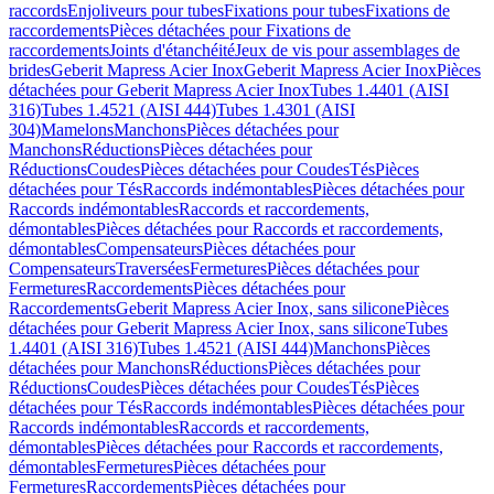
raccords
Enjoliveurs pour tubes
Fixations pour tubes
Fixations de
raccordements
Pièces détachées pour Fixations de
raccordements
Joints d'étanchéité
Jeux de vis pour assemblages de
brides
Geberit Mapress Acier Inox
Geberit Mapress Acier Inox
Pièces
détachées pour Geberit Mapress Acier Inox
Tubes 1.4401 (AISI
316)
Tubes 1.4521 (AISI 444)
Tubes 1.4301 (AISI
304)
Mamelons
Manchons
Pièces détachées pour
Manchons
Réductions
Pièces détachées pour
Réductions
Coudes
Pièces détachées pour Coudes
Tés
Pièces
détachées pour Tés
Raccords indémontables
Pièces détachées pour
Raccords indémontables
Raccords et raccordements,
démontables
Pièces détachées pour Raccords et raccordements,
démontables
Compensateurs
Pièces détachées pour
Compensateurs
Traversées
Fermetures
Pièces détachées pour
Fermetures
Raccordements
Pièces détachées pour
Raccordements
Geberit Mapress Acier Inox, sans silicone
Pièces
détachées pour Geberit Mapress Acier Inox, sans silicone
Tubes
1.4401 (AISI 316)
Tubes 1.4521 (AISI 444)
Manchons
Pièces
détachées pour Manchons
Réductions
Pièces détachées pour
Réductions
Coudes
Pièces détachées pour Coudes
Tés
Pièces
détachées pour Tés
Raccords indémontables
Pièces détachées pour
Raccords indémontables
Raccords et raccordements,
démontables
Pièces détachées pour Raccords et raccordements,
démontables
Fermetures
Pièces détachées pour
Fermetures
Raccordements
Pièces détachées pour