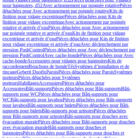
pour baignoires, d52
Avec actionnement par poignée rotative
Pièces
détachées pour Avec actionnement par poignée rotative
Kits de
finition pour vidage excentrique
Pièces détachées pour Kits de
finition pour vidage excentrique
Avec actionnement par poignée
rotative et arrivée d’eau
Pièces détachées pour Avec actionnement
par poignée rotative et arrivée d’eau
Kits de finition pour vidage
excentrique et arrivée d’eau
Pièces détachées pour Kits de finition
pour vidage excentrique et arrivée d’eau
Avec déclenchement par
pression PushControl
Pièces détachées pour Avec déclenchement par
pression PushControl
Avec cache-bonde
Pièces détachées pour Avec
cache-bonde
Accessoires pour vidages pour baignoires
Kits de
raccordement
Bouchons de bonde
Tés
Systèmes d’installation et de
rinçage
Geberit Duofix
Parois
Pièces détachées pour Parois
Systèmes
porteurs
Pièces détachées pour Systèmes
porteurs
Habillages
Accessoires
Pièces détachées pour
Accessoires
Bâti-supports
Pièces détachées pour Bâti-supports
Bâti-
supports pour WC
Pièces détachées pour Bâti-supports pour
WC
Bâti-supports pour lavabos
Pièces détachées pour Bâti-supports
pour lavabos
Bâti-supports pour bidets
Pièces détachées pour Bâti-
supports pour bidets
Bâti-supports pour urinoirs
Pièces détachées
pour Bâti-supports pour urinoirs
Bâti-supports pour douches avec
évacuation murale
Pièces détachées pour Bâti-supports pour douches
avec évacuation murale
Bâti-supports pour douches et
baignoires
Pièces détachées pour Bâti-supports pour douches et