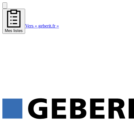
Vers « geberit.fr »
Mes listes