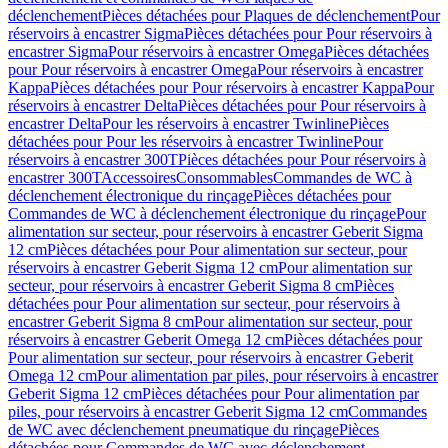
déclenchement
Pièces détachées pour Plaques de déclenchement
Pour
réservoirs à encastrer Sigma
Pièces détachées pour Pour réservoirs à
encastrer Sigma
Pour réservoirs à encastrer Omega
Pièces détachées
pour Pour réservoirs à encastrer Omega
Pour réservoirs à encastrer
Kappa
Pièces détachées pour Pour réservoirs à encastrer Kappa
Pour
réservoirs à encastrer Delta
Pièces détachées pour Pour réservoirs à
encastrer Delta
Pour les réservoirs à encastrer Twinline
Pièces
détachées pour Pour les réservoirs à encastrer Twinline
Pour
réservoirs à encastrer 300T
Pièces détachées pour Pour réservoirs à
encastrer 300T
Accessoires
Consommables
Commandes de WC à
déclenchement électronique du rinçage
Pièces détachées pour
Commandes de WC à déclenchement électronique du rinçage
Pour
alimentation sur secteur, pour réservoirs à encastrer Geberit Sigma
12 cm
Pièces détachées pour Pour alimentation sur secteur, pour
réservoirs à encastrer Geberit Sigma 12 cm
Pour alimentation sur
secteur, pour réservoirs à encastrer Geberit Sigma 8 cm
Pièces
détachées pour Pour alimentation sur secteur, pour réservoirs à
encastrer Geberit Sigma 8 cm
Pour alimentation sur secteur, pour
réservoirs à encastrer Geberit Omega 12 cm
Pièces détachées pour
Pour alimentation sur secteur, pour réservoirs à encastrer Geberit
Omega 12 cm
Pour alimentation par piles, pour réservoirs à encastrer
Geberit Sigma 12 cm
Pièces détachées pour Pour alimentation par
piles, pour réservoirs à encastrer Geberit Sigma 12 cm
Commandes
de WC avec déclenchement pneumatique du rinçage
Pièces
détachées pour Commandes de WC avec déclenchement