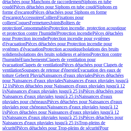
détachées pour Manchons de raccordement
Siphons en tube
coudé
Pièces détachées pour Siphons en tube coudé
Siphons en
forme d'escargot
Pièces détachées pour Siphons en forme
d'escargot
Accessoires
Colliers
Fixations pour
colliers
Coques
Fermetures
Joints
Boîtiers de
protection
Consommables
Protection incendie, protection acoustique
et protection contre l'humidité
Protection incendie
Pièces détachées
pour Protection incendie
Protection incendie pour systèmes
d'évacuation
Pièces détachées pour Protection incendie pour
systèmes d'évacuation
Protection acoustique
Isolations des bruits
solidiens
Isolations des bruits solidiens et aériens
Protection contre
l'humidité
Etanchements
Clapets de ventilation pour
évacuation
Clapets de ventilation
Pièces détachées pour Clapets de
ventilation
Soupapes de retenue d'énergie
Évacuation des eaux de
toiture Geberit Pluvia
Naissances d'eaux pluviales
Pièces détachées
pour Naissances d'eaux pluviales
Naissances d'eaux pluviales jusqu'à
12 l/s
Pièces détachées pour Naissances d'eaux pluviales jusqu'à 12
l/s
Naissances d'eaux pluviales jusqu'à 25 l/s
Pièces détachées pour
Naissances d'eaux pluviales jusqu'à 25 l/s
Naissances d'eaux
pluviales pour chéneaux
Pièces détachées pour Naissances d'eaux
pluviales pour chéneaux
Naissances d'eaux pluviales jusqu'à 12
l/s
Pièces détachées pour Naissances d'eaux pluviales jusqu'à 12
l/s
Naissances d'eaux pluviales jusqu'à 25 l/s
Pièces détachées pour
Naissances d'eaux pluviales jusqu'à 25 l/s
Trop-pleins de
sécurité
Pièces détachées pour Trop-pleins de sécurité
Pour