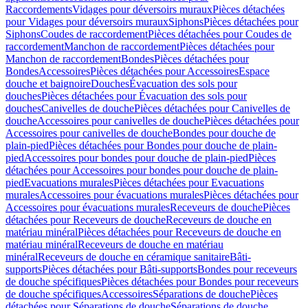
Raccordements
Vidages pour déversoirs muraux
Pièces détachées
pour Vidages pour déversoirs muraux
Siphons
Pièces détachées pour
Siphons
Coudes de raccordement
Pièces détachées pour Coudes de
raccordement
Manchon de raccordement
Pièces détachées pour
Manchon de raccordement
Bondes
Pièces détachées pour
Bondes
Accessoires
Pièces détachées pour Accessoires
Espace
douche et baignoire
Douches
Évacuation des sols pour
douches
Pièces détachées pour Évacuation des sols pour
douches
Canivelles de douche
Pièces détachées pour Canivelles de
douche
Accessoires pour canivelles de douche
Pièces détachées pour
Accessoires pour canivelles de douche
Bondes pour douche de
plain-pied
Pièces détachées pour Bondes pour douche de plain-
pied
Accessoires pour bondes pour douche de plain-pied
Pièces
détachées pour Accessoires pour bondes pour douche de plain-
pied
Evacuations murales
Pièces détachées pour Evacuations
murales
Accessoires pour évacuations murales
Pièces détachées pour
Accessoires pour évacuations murales
Receveurs de douche
Pièces
détachées pour Receveurs de douche
Receveurs de douche en
matériau minéral
Pièces détachées pour Receveurs de douche en
matériau minéral
Receveurs de douche en matériau
minéral
Receveurs de douche en céramique sanitaire
Bâti-
supports
Pièces détachées pour Bâti-supports
Bondes pour receveurs
de douche spécifiques
Pièces détachées pour Bondes pour receveurs
de douche spécifiques
Accessoires
Séparations de douche
Pièces
détachées pour Séparations de douche
Séparations de douche