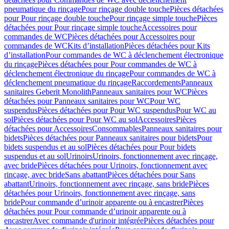
pneumatique du rinçage
Pour rinçage double touche
Pièces détachées
pour Pour rinçage double touche
Pour rinçage simple touche
Pièces
détachées pour Pour rinçage simple touche
Accessoires pour
commandes de WC
Pièces détachées pour Accessoires pour
commandes de WC
Kits d’installation
Pièces détachées pour Kits
d’installation
Pour commandes de WC à déclenchement électronique
du rinçage
Pièces détachées pour Pour commandes de WC à
déclenchement électronique du rinçage
Pour commandes de WC à
déclenchement pneumatique du rinçage
Raccordements
Panneaux
sanitaires Geberit Monolith
Panneaux sanitaires pour WC
Pièces
détachées pour Panneaux sanitaires pour WC
Pour WC
suspendus
Pièces détachées pour Pour WC suspendus
Pour WC au
sol
Pièces détachées pour Pour WC au sol
Accessoires
Pièces
détachées pour Accessoires
Consommables
Panneaux sanitaires pour
bidets
Pièces détachées pour Panneaux sanitaires pour bidets
Pour
bidets suspendus et au sol
Pièces détachées pour Pour bidets
suspendus et au sol
Urinoirs
Urinoirs, fonctionnement avec rinçage,
avec bride
Pièces détachées pour Urinoirs, fonctionnement avec
rinçage, avec bride
Sans abattant
Pièces détachées pour Sans
abattant
Urinoirs, fonctionnement avec rinçage, sans bride
Pièces
détachées pour Urinoirs, fonctionnement avec rinçage, sans
bride
Pour commande d’urinoir apparente ou à encastrer
Pièces
détachées pour Pour commande d’urinoir apparente ou à
encastrer
Avec commande d'urinoir intégrée
Pièces détachées pour