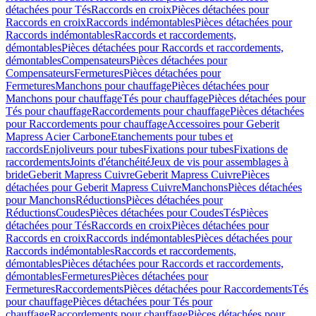
détachées pour Tés
Raccords en croix
Pièces détachées pour
Raccords en croix
Raccords indémontables
Pièces détachées pour
Raccords indémontables
Raccords et raccordements,
démontables
Pièces détachées pour Raccords et raccordements,
démontables
Compensateurs
Pièces détachées pour
Compensateurs
Fermetures
Pièces détachées pour
Fermetures
Manchons pour chauffage
Pièces détachées pour
Manchons pour chauffage
Tés pour chauffage
Pièces détachées pour
Tés pour chauffage
Raccordements pour chauffage
Pièces détachées
pour Raccordements pour chauffage
Accessoires pour Geberit
Mapress Acier Carbone
Etanchements pour tubes et
raccords
Enjoliveurs pour tubes
Fixations pour tubes
Fixations de
raccordements
Joints d'étanchéité
Jeux de vis pour assemblages à
bride
Geberit Mapress Cuivre
Geberit Mapress Cuivre
Pièces
détachées pour Geberit Mapress Cuivre
Manchons
Pièces détachées
pour Manchons
Réductions
Pièces détachées pour
Réductions
Coudes
Pièces détachées pour Coudes
Tés
Pièces
détachées pour Tés
Raccords en croix
Pièces détachées pour
Raccords en croix
Raccords indémontables
Pièces détachées pour
Raccords indémontables
Raccords et raccordements,
démontables
Pièces détachées pour Raccords et raccordements,
démontables
Fermetures
Pièces détachées pour
Fermetures
Raccordements
Pièces détachées pour Raccordements
Tés
pour chauffage
Pièces détachées pour Tés pour
chauffage
Raccordements pour chauffage
Pièces détachées pour