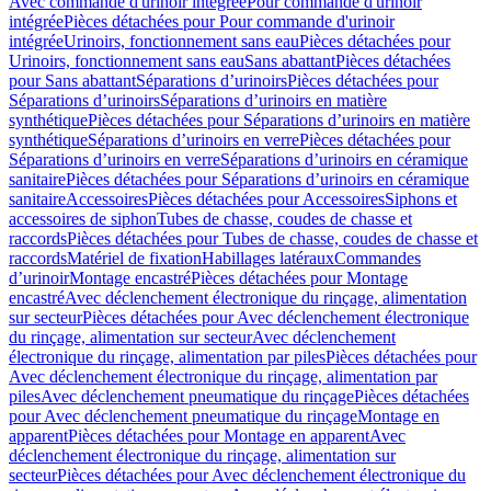
Avec commande d'urinoir intégrée
Pour commande d'urinoir
intégrée
Pièces détachées pour Pour commande d'urinoir
intégrée
Urinoirs, fonctionnement sans eau
Pièces détachées pour
Urinoirs, fonctionnement sans eau
Sans abattant
Pièces détachées
pour Sans abattant
Séparations d’urinoirs
Pièces détachées pour
Séparations d’urinoirs
Séparations d’urinoirs en matière
synthétique
Pièces détachées pour Séparations d’urinoirs en matière
synthétique
Séparations d’urinoirs en verre
Pièces détachées pour
Séparations d’urinoirs en verre
Séparations d’urinoirs en céramique
sanitaire
Pièces détachées pour Séparations d’urinoirs en céramique
sanitaire
Accessoires
Pièces détachées pour Accessoires
Siphons et
accessoires de siphon
Tubes de chasse, coudes de chasse et
raccords
Pièces détachées pour Tubes de chasse, coudes de chasse et
raccords
Matériel de fixation
Habillages latéraux
Commandes
dʼurinoir
Montage encastré
Pièces détachées pour Montage
encastré
Avec déclenchement électronique du rinçage, alimentation
sur secteur
Pièces détachées pour Avec déclenchement électronique
du rinçage, alimentation sur secteur
Avec déclenchement
électronique du rinçage, alimentation par piles
Pièces détachées pour
Avec déclenchement électronique du rinçage, alimentation par
piles
Avec déclenchement pneumatique du rinçage
Pièces détachées
pour Avec déclenchement pneumatique du rinçage
Montage en
apparent
Pièces détachées pour Montage en apparent
Avec
déclenchement électronique du rinçage, alimentation sur
secteur
Pièces détachées pour Avec déclenchement électronique du