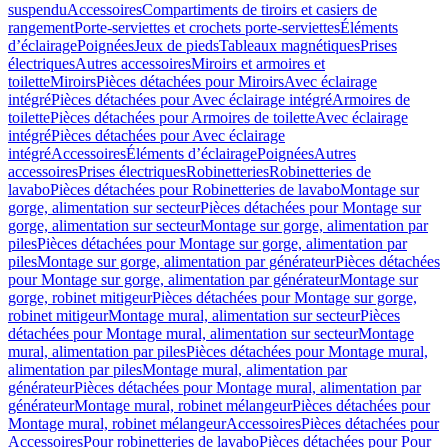
suspendu
Accessoires
Compartiments de tiroirs et casiers de
rangement
Porte-serviettes et crochets porte-serviettes
Éléments
d’éclairage
Poignées
Jeux de pieds
Tableaux magnétiques
Prises
électriques
Autres accessoires
Miroirs et armoires et
toilette
Miroirs
Pièces détachées pour Miroirs
Avec éclairage
intégré
Pièces détachées pour Avec éclairage intégré
Armoires de
toilette
Pièces détachées pour Armoires de toilette
Avec éclairage
intégré
Pièces détachées pour Avec éclairage
intégré
Accessoires
Éléments d’éclairage
Poignées
Autres
accessoires
Prises électriques
Robinetteries
Robinetteries de
lavabo
Pièces détachées pour Robinetteries de lavabo
Montage sur
gorge, alimentation sur secteur
Pièces détachées pour Montage sur
gorge, alimentation sur secteur
Montage sur gorge, alimentation par
piles
Pièces détachées pour Montage sur gorge, alimentation par
piles
Montage sur gorge, alimentation par générateur
Pièces détachées
pour Montage sur gorge, alimentation par générateur
Montage sur
gorge, robinet mitigeur
Pièces détachées pour Montage sur gorge,
robinet mitigeur
Montage mural, alimentation sur secteur
Pièces
détachées pour Montage mural, alimentation sur secteur
Montage
mural, alimentation par piles
Pièces détachées pour Montage mural,
alimentation par piles
Montage mural, alimentation par
générateur
Pièces détachées pour Montage mural, alimentation par
générateur
Montage mural, robinet mélangeur
Pièces détachées pour
Montage mural, robinet mélangeur
Accessoires
Pièces détachées pour
Accessoires
Pour robinetteries de lavabo
Pièces détachées pour Pour