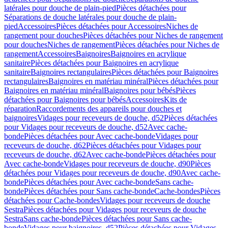
latérales pour douche de plain-pied
Pièces détachées pour
Séparations de douche latérales pour douche de plain-
pied
Accessoires
Pièces détachées pour Accessoires
Niches de
rangement pour douches
Pièces détachées pour Niches de rangement
pour douches
Niches de rangement
Pièces détachées pour Niches de
rangement
Accessoires
Baignoires
Baignoires en acrylique
sanitaire
Pièces détachées pour Baignoires en acrylique
sanitaire
Baignoires rectangulaires
Pièces détachées pour Baignoires
rectangulaires
Baignoires en matériau minéral
Pièces détachées pour
Baignoires en matériau minéral
Baignoires pour bébés
Pièces
détachées pour Baignoires pour bébés
Accessoires
Kits de
réparation
Raccordements des appareils pour douches et
baignoires
Vidages pour receveurs de douche, d52
Pièces détachées
pour Vidages pour receveurs de douche, d52
Avec cache-
bonde
Pièces détachées pour Avec cache-bonde
Vidages pour
receveurs de douche, d62
Pièces détachées pour Vidages pour
receveurs de douche, d62
Avec cache-bonde
Pièces détachées pour
Avec cache-bonde
Vidages pour receveurs de douche, d90
Pièces
détachées pour Vidages pour receveurs de douche, d90
Avec cache-
bonde
Pièces détachées pour Avec cache-bonde
Sans cache-
bonde
Pièces détachées pour Sans cache-bonde
Cache-bondes
Pièces
détachées pour Cache-bondes
Vidages pour receveurs de douche
Sestra
Pièces détachées pour Vidages pour receveurs de douche
Sestra
Sans cache-bonde
Pièces détachées pour Sans cache-
bonde
Vidages pour baignoires, d52
Pièces détachées pour Vidages