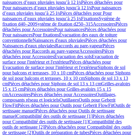
naissances d’eaux pluviales jusqu’à 12 l/s
Pièces détachées pour
Pour naissances d’eaux pluviales jusqu’à 12 l/s
Pour naissances
d’eaux pluviales jusqu’à 25 l/s
Pièces détachées pour Pour
naissances d’eaux pluviales jusqu’à 25 l/s
Fixations
Système de
fixation d40–200
Système de fixation d250–315
Accessoires
Pièces
détachées pour Accessoires
Pour naissances
Pièces détachées pour
Pour naissances
Pour fixations
Évacuation des eaux de toiture
conventionnelle
Naissances d'eaux pluviales
Pièces détachées pour
Naissances d'eaux pluviales
Raccords au pare-vapeur
Pièces
détachées pour Raccords au pare-vapeur
Accessoires
Pièces
détachées pour Accessoires
Évacuation des sols
Evacuation de
surface pour l'intérieur et l'extérieur
Pièces détachées pour
Evacuation de surface pour l'intérieur et l'extérieur
Siphons de sol
pour balcons et terrasses, 10 x 10 cm
Pièces détachées pour Siphons
de sol pour balcons et terrasses, 10 x 10 cm
Siphons de sol 13 x 13
cm
Pièces détachées pour Siphons de sol 13 x 13 cm
Grilles-avaloirs
15 x 15 cm
Pièces détachées pour Grilles-avaloirs 15 x 15
cm
Accessoires
Pièces détachées pour Accessoires
Outillages,
composants réseau et logiciels
Outillages
Outils pour Geberit
FlowFit
Pièces détachées pour Outils pour Geberit FlowFit
Outils de
sertissage manuel
Pièces détachées pour Outils de sertissage
manuel
Compatibilité des outils de sertissage [1]
Pièces détachées
pour Compatibilité des outils de sertissage [1]
Compatibilité des
outils de sertissage [2]
Pièces détachées pour Compatibilité des outils
de sertissage [2]
Outils de préparation de tubes
Pièces détachées pour