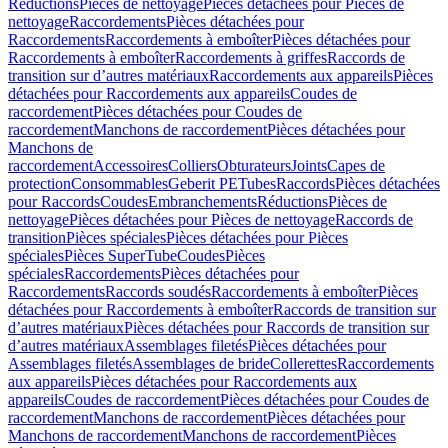
Réductions
Pièces de nettoyage
Pièces détachées pour Pièces de
nettoyage
Raccordements
Pièces détachées pour
Raccordements
Raccordements à emboîter
Pièces détachées pour
Raccordements à emboîter
Raccordements à griffes
Raccords de
transition sur d’autres matériaux
Raccordements aux appareils
Pièces
détachées pour Raccordements aux appareils
Coudes de
raccordement
Pièces détachées pour Coudes de
raccordement
Manchons de raccordement
Pièces détachées pour
Manchons de
raccordement
Accessoires
Colliers
Obturateurs
Joints
Capes de
protection
Consommables
Geberit PE
Tubes
Raccords
Pièces détachées
pour Raccords
Coudes
Embranchements
Réductions
Pièces de
nettoyage
Pièces détachées pour Pièces de nettoyage
Raccords de
transition
Pièces spéciales
Pièces détachées pour Pièces
spéciales
Pièces SuperTube
Coudes
Pièces
spéciales
Raccordements
Pièces détachées pour
Raccordements
Raccords soudés
Raccordements à emboîter
Pièces
détachées pour Raccordements à emboîter
Raccords de transition sur
d’autres matériaux
Pièces détachées pour Raccords de transition sur
d’autres matériaux
Assemblages filetés
Pièces détachées pour
Assemblages filetés
Assemblages de bride
Collerettes
Raccordements
aux appareils
Pièces détachées pour Raccordements aux
appareils
Coudes de raccordement
Pièces détachées pour Coudes de
raccordement
Manchons de raccordement
Pièces détachées pour
Manchons de raccordement
Manchons de raccordement
Pièces