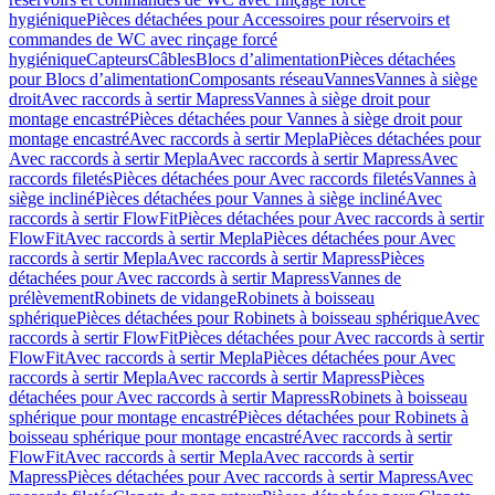
hygiénique
Pièces détachées pour Accessoires pour réservoirs et
commandes de WC avec rinçage forcé
hygiénique
Capteurs
Câbles
Blocs d’alimentation
Pièces détachées
pour Blocs d’alimentation
Composants réseau
Vannes
Vannes à siège
droit
Avec raccords à sertir Mapress
Vannes à siège droit pour
montage encastré
Pièces détachées pour Vannes à siège droit pour
montage encastré
Avec raccords à sertir Mepla
Pièces détachées pour
Avec raccords à sertir Mepla
Avec raccords à sertir Mapress
Avec
raccords filetés
Pièces détachées pour Avec raccords filetés
Vannes à
siège incliné
Pièces détachées pour Vannes à siège incliné
Avec
raccords à sertir FlowFit
Pièces détachées pour Avec raccords à sertir
FlowFit
Avec raccords à sertir Mepla
Pièces détachées pour Avec
raccords à sertir Mepla
Avec raccords à sertir Mapress
Pièces
détachées pour Avec raccords à sertir Mapress
Vannes de
prélèvement
Robinets de vidange
Robinets à boisseau
sphérique
Pièces détachées pour Robinets à boisseau sphérique
Avec
raccords à sertir FlowFit
Pièces détachées pour Avec raccords à sertir
FlowFit
Avec raccords à sertir Mepla
Pièces détachées pour Avec
raccords à sertir Mepla
Avec raccords à sertir Mapress
Pièces
détachées pour Avec raccords à sertir Mapress
Robinets à boisseau
sphérique pour montage encastré
Pièces détachées pour Robinets à
boisseau sphérique pour montage encastré
Avec raccords à sertir
FlowFit
Avec raccords à sertir Mepla
Avec raccords à sertir
Mapress
Pièces détachées pour Avec raccords à sertir Mapress
Avec