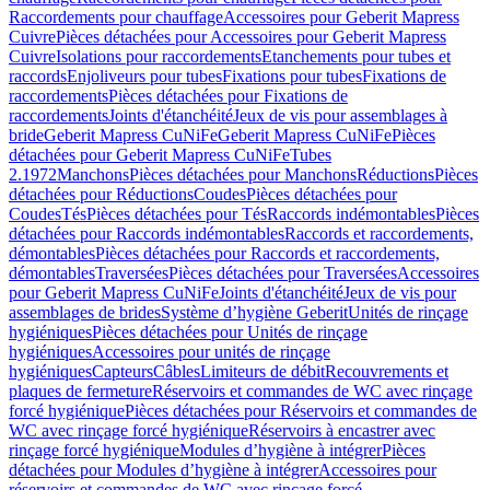
Raccordements pour chauffage
Accessoires pour Geberit Mapress
Cuivre
Pièces détachées pour Accessoires pour Geberit Mapress
Cuivre
Isolations pour raccordements
Etanchements pour tubes et
raccords
Enjoliveurs pour tubes
Fixations pour tubes
Fixations de
raccordements
Pièces détachées pour Fixations de
raccordements
Joints d'étanchéité
Jeux de vis pour assemblages à
bride
Geberit Mapress CuNiFe
Geberit Mapress CuNiFe
Pièces
détachées pour Geberit Mapress CuNiFe
Tubes
2.1972
Manchons
Pièces détachées pour Manchons
Réductions
Pièces
détachées pour Réductions
Coudes
Pièces détachées pour
Coudes
Tés
Pièces détachées pour Tés
Raccords indémontables
Pièces
détachées pour Raccords indémontables
Raccords et raccordements,
démontables
Pièces détachées pour Raccords et raccordements,
démontables
Traversées
Pièces détachées pour Traversées
Accessoires
pour Geberit Mapress CuNiFe
Joints d'étanchéité
Jeux de vis pour
assemblages de brides
Système d’hygiène Geberit
Unités de rinçage
hygiéniques
Pièces détachées pour Unités de rinçage
hygiéniques
Accessoires pour unités de rinçage
hygiéniques
Capteurs
Câbles
Limiteurs de débit
Recouvrements et
plaques de fermeture
Réservoirs et commandes de WC avec rinçage
forcé hygiénique
Pièces détachées pour Réservoirs et commandes de
WC avec rinçage forcé hygiénique
Réservoirs à encastrer avec
rinçage forcé hygiénique
Modules d’hygiène à intégrer
Pièces
détachées pour Modules d’hygiène à intégrer
Accessoires pour
réservoirs et commandes de WC avec rinçage forcé