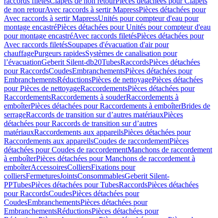
raccords filetés
Clapets de non retour
Pièces détachées pour Clapets
de non retour
Avec raccords à sertir Mapress
Pièces détachées pour
Avec raccords à sertir Mapress
Unités pour compteur d'eau pour
montage encastré
Pièces détachées pour Unités pour compteur d'eau
pour montage encastré
Avec raccords filetés
Pièces détachées pour
Avec raccords filetés
Soupapes d'évacuation d'air pour
chauffage
Purgeurs rapides
Systèmes de canalisation pour
l’évacuation
Geberit Silent-db20
Tubes
Raccords
Pièces détachées
pour Raccords
Coudes
Embranchements
Pièces détachées pour
Embranchements
Réductions
Pièces de nettoyage
Pièces détachées
pour Pièces de nettoyage
Raccordements
Pièces détachées pour
Raccordements
Raccordements à souder
Raccordements à
emboîter
Pièces détachées pour Raccordements à emboîter
Brides de
serrage
Raccords de transition sur d’autres matériaux
Pièces
détachées pour Raccords de transition sur d’autres
matériaux
Raccordements aux appareils
Pièces détachées pour
Raccordements aux appareils
Coudes de raccordement
Pièces
détachées pour Coudes de raccordement
Manchons de raccordement
à emboîter
Pièces détachées pour Manchons de raccordement à
emboîter
Accessoires
Colliers
Fixations pour
colliers
Fermetures
Joints
Consommables
Geberit Silent-
PP
Tubes
Pièces détachées pour Tubes
Raccords
Pièces détachées
pour Raccords
Coudes
Pièces détachées pour
Coudes
Embranchements
Pièces détachées pour
Embranchements
Réductions
Pièces détachées pour