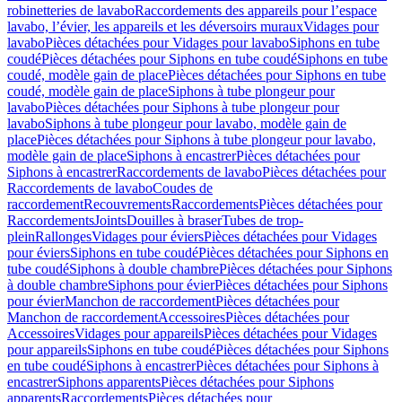
robinetteries de lavabo
Raccordements des appareils pour l’espace
lavabo, l’évier, les appareils et les déversoirs muraux
Vidages pour
lavabo
Pièces détachées pour Vidages pour lavabo
Siphons en tube
coudé
Pièces détachées pour Siphons en tube coudé
Siphons en tube
coudé, modèle gain de place
Pièces détachées pour Siphons en tube
coudé, modèle gain de place
Siphons à tube plongeur pour
lavabo
Pièces détachées pour Siphons à tube plongeur pour
lavabo
Siphons à tube plongeur pour lavabo, modèle gain de
place
Pièces détachées pour Siphons à tube plongeur pour lavabo,
modèle gain de place
Siphons à encastrer
Pièces détachées pour
Siphons à encastrer
Raccordements de lavabo
Pièces détachées pour
Raccordements de lavabo
Coudes de
raccordement
Recouvrements
Raccordements
Pièces détachées pour
Raccordements
Joints
Douilles à braser
Tubes de trop-
plein
Rallonges
Vidages pour éviers
Pièces détachées pour Vidages
pour éviers
Siphons en tube coudé
Pièces détachées pour Siphons en
tube coudé
Siphons à double chambre
Pièces détachées pour Siphons
à double chambre
Siphons pour évier
Pièces détachées pour Siphons
pour évier
Manchon de raccordement
Pièces détachées pour
Manchon de raccordement
Accessoires
Pièces détachées pour
Accessoires
Vidages pour appareils
Pièces détachées pour Vidages
pour appareils
Siphons en tube coudé
Pièces détachées pour Siphons
en tube coudé
Siphons à encastrer
Pièces détachées pour Siphons à
encastrer
Siphons apparents
Pièces détachées pour Siphons
apparents
Raccordements
Pièces détachées pour