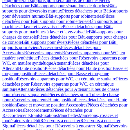
baignoires
Bâti-supports pour séparations de douches
Pièces
détachées pour Bâti-supports pour séparations de douches
Bâti-
supports pour déversoirs muraux
Pièces détachées pour Bâti-supports
pour déversoirs muraux
Bâti-supports pour robinetteries
Pièces
détachées pour Bâti-supports pour robinetteries
Bâti-supports pour
machines à laver et lave-vaisselle
Pièces détachées pour Bâti-
supports pour machines à laver et lave-vaisselle
Bâti-supports pour
charges de console
Pièces détachées pour Bâti-supports pour charges
de console
Bâti-supports pour éviers
Pièces détachées pour Bâti-
supports pour éviers
Accessoires
Pièces détachées pour
Accessoires
Réservoirs apparents
Réservoirs apparents pour WC, en
matière synthétique
Pièces détachées pour Réservoirs apparents pour
WC, en matière synthétique
Attenant
Pièces détachées pour
Attenant
Haute position
Pièces détachées pour Haute position
Basse et
moyenne position
Pièces détachées pour Basse et moyenne
position
Réservoirs apparents pour WC, en céramique sanitaire
Pièces
détachées pour Réservoirs apparents pour WC, en céramique
sanitaire
Attenant
Pièces détachées pour Attenant
Tubes de chasse
pour réservoirs apparents
Pièces détachées pour Tubes de chasse
pour réservoirs apparents
Haute position
Pièces détachées pour Haute
position
Basse et moyenne position
Accessoires
Pièces détachées pour
Accessoires
Raccordements
Pièces détachées pour
Raccordements
Joints
Fixations
Manchettes
Mamelons, rosaces et
modérateurs de débit
Réservoirs à encastrer
Réservoirs à encastrer
Sigma
Pièces détachées pour Réservoirs à encastrer Sigma
Réservoirs