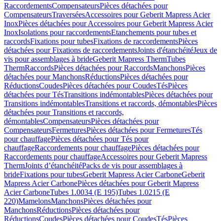
Raccordements
Compensateurs
Pièces détachées pour
Compensateurs
Traversées
Accessoires pour Geberit Mapress Acier
Inox
Pièces détachées pour Accessoires pour Geberit Mapress Acier
Inox
Isolations pour raccordements
Etanchements pour tubes et
raccords
Fixations pour tubes
Fixations de raccordements
Pièces
détachées pour Fixations de raccordements
Joints d'étanchéité
Jeux de
vis pour assemblages à bride
Geberit Mapress Therm
Tubes
Therm
Raccords
Pièces détachées pour Raccords
Manchons
Pièces
détachées pour Manchons
Réductions
Pièces détachées pour
Réductions
Coudes
Pièces détachées pour Coudes
Tés
Pièces
détachées pour Tés
Transitions indémontables
Pièces détachées pour
Transitions indémontables
Transitions et raccords, démontables
Pièces
détachées pour Transitions et raccords,
démontables
Compensateurs
Pièces détachées pour
Compensateurs
Fermetures
Pièces détachées pour Fermetures
Tés
pour chauffage
Pièces détachées pour Tés pour
chauffage
Raccordements pour chauffage
Pièces détachées pour
Raccordements pour chauffage
Accessoires pour Geberit Mapress
Therm
Joints d’étanchéité
Packs de vis pour assemblages à
bride
Fixations pour tubes
Geberit Mapress Acier Carbone
Geberit
Mapress Acier Carbone
Pièces détachées pour Geberit Mapress
Acier Carbone
Tubes 1.0034 (E 195)
Tubes 1.0215 (E
220)
Mamelons
Manchons
Pièces détachées pour
Manchons
Réductions
Pièces détachées pour
Réductions
Coudes
Pièces détachées pour Coudes
Tés
Pièces