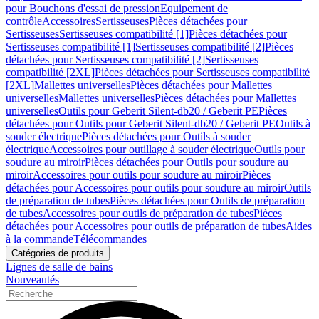
pour Bouchons d'essai de pression
Equipement de
contrôle
Accessoires
Sertisseuses
Pièces détachées pour
Sertisseuses
Sertisseuses compatibilité [1]
Pièces détachées pour
Sertisseuses compatibilité [1]
Sertisseuses compatibilité [2]
Pièces
détachées pour Sertisseuses compatibilité [2]
Sertisseuses
compatibilité [2XL]
Pièces détachées pour Sertisseuses compatibilité
[2XL]
Mallettes universelles
Pièces détachées pour Mallettes
universelles
Mallettes universelles
Pièces détachées pour Mallettes
universelles
Outils pour Geberit Silent-db20 / Geberit PE
Pièces
détachées pour Outils pour Geberit Silent-db20 / Geberit PE
Outils à
souder électrique
Pièces détachées pour Outils à souder
électrique
Accessoires pour outillage à souder électrique
Outils pour
soudure au miroir
Pièces détachées pour Outils pour soudure au
miroir
Accessoires pour outils pour soudure au miroir
Pièces
détachées pour Accessoires pour outils pour soudure au miroir
Outils
de préparation de tubes
Pièces détachées pour Outils de préparation
de tubes
Accessoires pour outils de préparation de tubes
Pièces
détachées pour Accessoires pour outils de préparation de tubes
Aides
à la commande
Télécommandes
Catégories de produits
Lignes de salle de bains
Nouveautés