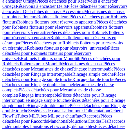
à encastrer Omega
Pièces détachées pour Réservoirs à encastrer
Omega
Réservoirs à encastrer Delta
Pièces détachées pour Réservoirs
à encastrer Delta
Tubes de chasse
Accessoires
Mécanismes de chasse
et robinets flotteurs
Robinets flotteurs
Pièces détachées pour Robinets
flotteurs
Robinets flotteurs pour réservoirs apparents
Pièces détachées
pour Robinets flotteurs pour réservoirs apparents
Robinets flotteurs
pour réservoirs à encastrer
Pièces détachées pour Robinets flotteurs
pour réservoirs à encastrer
Robinets flotteurs pour réservoirs en
céramique
Pièces détachées pour Robinets flotteurs pour réservoirs
en céramique
Robinets flotteurs pour réservoirs, universels
Pièces
détachées pour Robinets flotteurs pour réservoirs,
universels
Robinets flotteurs pour Monolith
Pièces détachées pour
Robinets flotteurs pour Monolith
Mécanismes de chasse
Pièces
détachées pour Mécanismes de chasse
Rinçage interrompable
Pièces
détachées pour Rinçage interrompable
Rinçage simple touche
Pièces
détachées pour Rinçage simple touche
Rinçage double touche
Pièces
détachées pour Rinçage double touche
Mécanismes de chasse
complets
Pièces détachées pour Mécanismes de chasse
complets
Rinçage interrompable
Pièces détachées pour Rinçage
interrompable
Rinçage simple touche
Pièces détachées pour Rinçage
simple touche
Rinçage double touche
Pièces détachées pour Rinçage
double touche
Systèmes de canalisation pour l’alimentation
Geberit
FlowFit
Tubes ML
Tubes ML pour chauffage
Raccords
Pièces
détachées pour Raccords
Manchons
Réductions
Coudes
Tés
Raccords
indémontables
Transitions et raccords, démontables
Pièces détachées