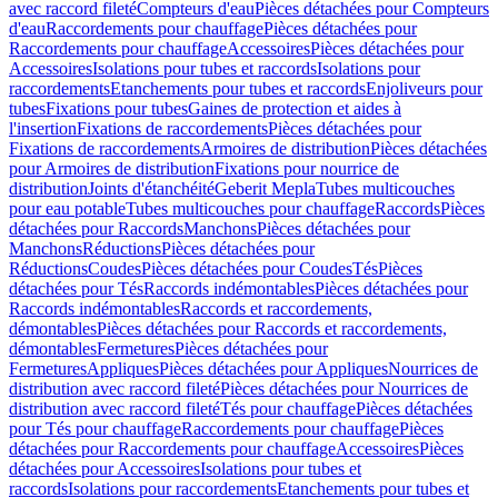
avec raccord fileté
Compteurs d'eau
Pièces détachées pour Compteurs
d'eau
Raccordements pour chauffage
Pièces détachées pour
Raccordements pour chauffage
Accessoires
Pièces détachées pour
Accessoires
Isolations pour tubes et raccords
Isolations pour
raccordements
Etanchements pour tubes et raccords
Enjoliveurs pour
tubes
Fixations pour tubes
Gaines de protection et aides à
l'insertion
Fixations de raccordements
Pièces détachées pour
Fixations de raccordements
Armoires de distribution
Pièces détachées
pour Armoires de distribution
Fixations pour nourrice de
distribution
Joints d'étanchéité
Geberit Mepla
Tubes multicouches
pour eau potable
Tubes multicouches pour chauffage
Raccords
Pièces
détachées pour Raccords
Manchons
Pièces détachées pour
Manchons
Réductions
Pièces détachées pour
Réductions
Coudes
Pièces détachées pour Coudes
Tés
Pièces
détachées pour Tés
Raccords indémontables
Pièces détachées pour
Raccords indémontables
Raccords et raccordements,
démontables
Pièces détachées pour Raccords et raccordements,
démontables
Fermetures
Pièces détachées pour
Fermetures
Appliques
Pièces détachées pour Appliques
Nourrices de
distribution avec raccord fileté
Pièces détachées pour Nourrices de
distribution avec raccord fileté
Tés pour chauffage
Pièces détachées
pour Tés pour chauffage
Raccordements pour chauffage
Pièces
détachées pour Raccordements pour chauffage
Accessoires
Pièces
détachées pour Accessoires
Isolations pour tubes et
raccords
Isolations pour raccordements
Etanchements pour tubes et