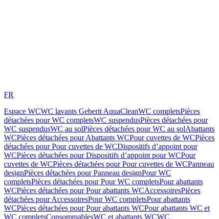
FR
Espace WC
WC lavants Geberit AquaClean
WC complets
Pièces
détachées pour WC complets
WC suspendus
Pièces détachées pour
WC suspendus
WC au sol
Pièces détachées pour WC au sol
Abattants
WC
Pièces détachées pour Abattants WC
Pour cuvettes de WC
Pièces
détachées pour Pour cuvettes de WC
Dispositifs d’appoint pour
WC
Pièces détachées pour Dispositifs d’appoint pour WC
Pour
cuvettes de WC
Pièces détachées pour Pour cuvettes de WC
Panneau
design
Pièces détachées pour Panneau design
Pour WC
complets
Pièces détachées pour Pour WC complets
Pour abattants
WC
Pièces détachées pour Pour abattants WC
Accessoires
Pièces
détachées pour Accessoires
Pour WC complets
Pour abattants
WC
Pièces détachées pour Pour abattants WC
Pour abattants WC et
WC complets
Consommables
WC et abattants WC
WC