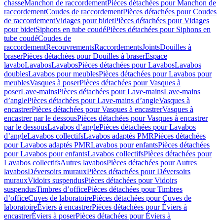
chasse
Manchon de raccordement
Pièces détachées pour Manchon de
raccordement
Coudes de raccordement
Pièces détachées pour Coudes
de raccordement
Vidages pour bidet
Pièces détachées pour Vidages
pour bidet
Siphons en tube coudé
Pièces détachées pour Siphons en
tube coudé
Coudes de
raccordement
Recouvrements
Raccordements
Joints
Douilles à
braser
Pièces détachées pour Douilles à braser
Espace
lavabo
Lavabos
Lavabos
Pièces détachées pour Lavabos
Lavabos
doubles
Lavabos pour meubles
Pièces détachées pour Lavabos pour
meubles
Vasques à poser
Pièces détachées pour Vasques à
poser
Lave-mains
Pièces détachées pour Lave-mains
Lave-mains
d’angle
Pièces détachées pour Lave-mains d’angle
Vasques à
encastrer
Pièces détachées pour Vasques à encastrer
Vasques à
encastrer par le dessous
Pièces détachées pour Vasques à encastrer
par le dessous
Lavabos d’angle
Pièces détachées pour Lavabos
d’angle
Lavabos collectifs
Lavabos adaptés PMR
Pièces détachées
pour Lavabos adaptés PMR
Lavabos pour enfants
Pièces détachées
pour Lavabos pour enfants
Lavabos collectifs
Pièces détachées pour
Lavabos collectifs
Autres lavabos
Pièces détachées pour Autres
lavabos
Déversoirs muraux
Pièces détachées pour Déversoirs
muraux
Vidoirs suspendus
Pièces détachées pour Vidoirs
suspendus
Timbres dʼoffice
Pièces détachées pour Timbres
dʼoffice
Cuves de laboratoire
Pièces détachées pour Cuves de
laboratoire
Éviers à encastrer
Pièces détachées pour Éviers à
encastrer
Éviers à poser
Pièces détachées pour Éviers à