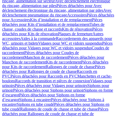
rinçage, alimentation sur secteur
Avec déclenchement électronique
du rinçage, alimentation par piles
Pièces détachées pour Avec
déclenchement électronique du rinçage, alimentation par piles
Avec
déclenchement pneumatique du rinçage
Accessoires
Pièces détachées
pour Accessoires
Kits d’installation et de remplacement
Pièces
détachées pour Kits d’installation et de remplacement
Tubes de
chasse, coudes de chasse et raccords
Kits de rénovation
Pièces
détachées pour Kits de rénovation
Plaques de fermeture
Autres
accessoires
Aides à la commande
Raccordements des appareils pour
WC, urinoirs et bidets
Vidages pour WC et vidoirs suspendus
Pièces
détachées pour Vidages pour WC et vidoirs suspendus
Coudes de
raccordement
Pièces détachées pour Coudes de
raccordement
Manchon de raccordement
Pièces détachées pour
Manchon de raccordement
Kits de raccordement
Pièces détachées
pour Kits de raccordement
Rallonges de coude de chasse
Pièces
détachées pour Rallonges de coude de chasse
Raccords en
PVC
Pièces détachées pour Raccords en PVC
Manchettes et cache-
boulons
Raccords de transition et pièces de connexion
Vidages pour
urinoirs
Pièces détachées pour Vidages pour urinoirs
Siphons pour
urinoir
Pièces détachées pour Siphons pour urinoir
Siphons en forme
d’escargot
Pièces détachées pour Siphons en forme
d’escargot
Siphons à encastrer
Pièces détachées pour Siphons à
encastrer
Siphons en tube coudé
Pièces détachées pour Siphons en
tube coudé
Rallonges de coude de chasse et tube de chasse
Pièces
détachées pour Rallonges de coude de chasse et tube de