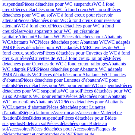
suspendus
Pièces détachées pour WC suspendus
WC à fond
creux
Pièces détachées pour WC à fond creux
WC au sol
Pièces
détachées pour WC au sol
WC à fond creux pour réservoir
attenant
Pièces détachées pour WC à fond creux pour réservoir
attenant
WC à fond creux
Pièces détachées pour WC à fond
creux
Réservoirs apparents pour WC, en céramique
sanitaire
Attenant
Abattants WC
Pièces détachées pour Abattants
WC
Abattants WC
Pièces détachées pour Abattants WC
WC adaptés
PMR
Pièces détachées pour WC adaptés PMR
Cuvettes de WC à
fond creux, surélevés
Pièces détachées pour Cuvettes de WC à fond
creux, surélevés
Cuvettes de WC à fond creux, rallongés
Pièces
détachées pour Cuvettes de WC à fond creux, rallongés
Abattants
WC adaptés PMR
Pièces détachées pour Abattants WC adaptés
PMR
Abattants WC
Pièces détachées pour Abattants WC
Lunettes
d’abattant
Pièces détachées pour Lunettes d’abattant
WC pour
enfants
Pièces détachées pour WC pour enfants
WC suspendus
Pièces
détachées pour WC suspendus
WC au sol
Pièces détachées pour WC
au sol
Abattants WC pour enfants
Pièces détachées pour Abattants
WC pour enfants
Abattants WC
Pièces détachées pour Abattants
WC
Lunettes d’abattant
Pièces détachées pour Lunettes
d’abattant
Siège à la turque
Avec rinçage
Accessoires
Matériel de
fixation
Bidets
Bidets suspendus
Pièces détachées pour Bidets
suspendus
Bidets au sol
Pièces détachées pour Bidets au
sol
Accessoires
Pièces détachées pour Accessoires
Plaques de
déclenchement et commandes de WC
Plaques de