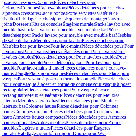
poser
Accessoires
Colonnes
Pièces détachées pour
Colonnes
Colonnes
Cache-siphons
Pièces détachées pour Cache-
siphons
Accessoires
Cache-bondes
Porte-serviettes
Matériel de
fixation
Habillages cache-siphons
Equerres de montage
Couvre-
joints
Dosserets
Kits de consoles
Étagères murales
Packs lavabo avec
meuble bas
Packs lavabo pour meuble avec meuble bas
Pièces
détachées pour Packs lavabo pour meuble avec meuble bas
Meubles
de salle de bains
Meubles bas pour lavabo
Pièces détachées pour
Meubles bas pour lavabo
Pour lave-mains
Pièces détachées pour Pour
lave-mains
Pour lavabos
Pièces détachées pour Pour lavabos
Pour
lavabos doubles
Pièces détachées pour Pour lavabos doubles
Pour
lavabos pour meuble
Pièces détachées pour Pour lavabos pour
meuble
Pour lave-mains d’angle
Pièces détachées pour Pour lave-
mains d’angle
Plans pour vasques
Pièces détachées pour Plans pour
vasques
Pour vasque à poser en forme de coupelle
Pièces détachées
pour Pour vasque à poser en forme de coupelle
Pour vasque à poser
rectangulaire
Pièces détachées pour Pour vasque à poser
rectangulaire
Meubles latéraux
Pièces détachées pour Meubles
latéraux
Meubles latéraux bas
Pièces détachées pour Meubles
latéraux bas
Colonnes hautes
Pièces détachées pour Colonnes
hautes
Colonnes mi-haute
Pièces détachées pour Colonnes mi-
haute
Armoires hautes compactes
Pièces détachées pour Armoires
hautes compactes
Autres meubles
Pièces détachées pour Autres
meubles
Étagères murales
Pièces détachées pour Étagères
murales
Habillages pour bâti-support Duofix pour WC