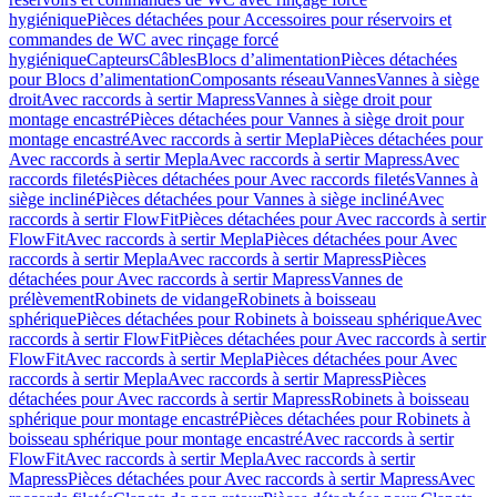
hygiénique
Pièces détachées pour Accessoires pour réservoirs et
commandes de WC avec rinçage forcé
hygiénique
Capteurs
Câbles
Blocs d’alimentation
Pièces détachées
pour Blocs d’alimentation
Composants réseau
Vannes
Vannes à siège
droit
Avec raccords à sertir Mapress
Vannes à siège droit pour
montage encastré
Pièces détachées pour Vannes à siège droit pour
montage encastré
Avec raccords à sertir Mepla
Pièces détachées pour
Avec raccords à sertir Mepla
Avec raccords à sertir Mapress
Avec
raccords filetés
Pièces détachées pour Avec raccords filetés
Vannes à
siège incliné
Pièces détachées pour Vannes à siège incliné
Avec
raccords à sertir FlowFit
Pièces détachées pour Avec raccords à sertir
FlowFit
Avec raccords à sertir Mepla
Pièces détachées pour Avec
raccords à sertir Mepla
Avec raccords à sertir Mapress
Pièces
détachées pour Avec raccords à sertir Mapress
Vannes de
prélèvement
Robinets de vidange
Robinets à boisseau
sphérique
Pièces détachées pour Robinets à boisseau sphérique
Avec
raccords à sertir FlowFit
Pièces détachées pour Avec raccords à sertir
FlowFit
Avec raccords à sertir Mepla
Pièces détachées pour Avec
raccords à sertir Mepla
Avec raccords à sertir Mapress
Pièces
détachées pour Avec raccords à sertir Mapress
Robinets à boisseau
sphérique pour montage encastré
Pièces détachées pour Robinets à
boisseau sphérique pour montage encastré
Avec raccords à sertir
FlowFit
Avec raccords à sertir Mepla
Avec raccords à sertir
Mapress
Pièces détachées pour Avec raccords à sertir Mapress
Avec