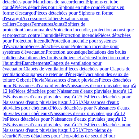
détachées pour Manchons de raccordement
Siphons en tube
coudé
Pièces détachées pour Siphons en tube coudé
Siphons en
forme d'escargot
Pièces détachées pour Siphons en forme
d'escargot
Accessoires
Colliers
Fixations pour
colliers
Coques
Fermetures
Joints
Boîtiers de
protection
Consommables
Protection incendie, protection acoustique
et protection contre l'humidité
Protection incendie
Pièces détachées
pour Protection incendie
Protection incendie pour systèmes
d'évacuation
Pièces détachées pour Protection incendie pour
systèmes d'évacuation
Protection acoustique
Isolations des bruits
solidiens
Isolations des bruits solidiens et aériens
Protection contre
l'humidité
Etanchements
Clapets de ventilation pour
évacuation
Clapets de ventilation
Pièces détachées pour Clapets de
ventilation
Soupapes de retenue d'énergie
Évacuation des eaux de
toiture Geberit Pluvia
Naissances d'eaux pluviales
Pièces détachées
pour Naissances d'eaux pluviales
Naissances d'eaux pluviales jusqu'à
12 l/s
Pièces détachées pour Naissances d'eaux pluviales jusqu'à 12
l/s
Naissances d'eaux pluviales jusqu'à 25 l/s
Pièces détachées pour
Naissances d'eaux pluviales jusqu'à 25 l/s
Naissances d'eaux
pluviales pour chéneaux
Pièces détachées pour Naissances d'eaux
pluviales pour chéneaux
Naissances d'eaux pluviales jusqu'à 12
l/s
Pièces détachées pour Naissances d'eaux pluviales jusqu'à 12
l/s
Naissances d'eaux pluviales jusqu'à 25 l/s
Pièces détachées pour
Naissances d'eaux pluviales jusqu'à 25 l/s
Trop-pleins de
sécurité
Pièces détachées pour Trop-pleins de sécurité
Pour