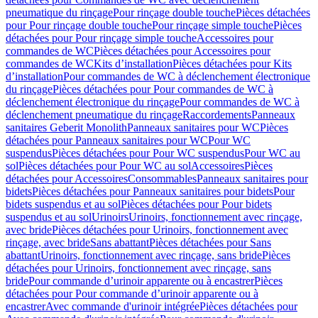
pneumatique du rinçage
Pour rinçage double touche
Pièces détachées
pour Pour rinçage double touche
Pour rinçage simple touche
Pièces
détachées pour Pour rinçage simple touche
Accessoires pour
commandes de WC
Pièces détachées pour Accessoires pour
commandes de WC
Kits d’installation
Pièces détachées pour Kits
d’installation
Pour commandes de WC à déclenchement électronique
du rinçage
Pièces détachées pour Pour commandes de WC à
déclenchement électronique du rinçage
Pour commandes de WC à
déclenchement pneumatique du rinçage
Raccordements
Panneaux
sanitaires Geberit Monolith
Panneaux sanitaires pour WC
Pièces
détachées pour Panneaux sanitaires pour WC
Pour WC
suspendus
Pièces détachées pour Pour WC suspendus
Pour WC au
sol
Pièces détachées pour Pour WC au sol
Accessoires
Pièces
détachées pour Accessoires
Consommables
Panneaux sanitaires pour
bidets
Pièces détachées pour Panneaux sanitaires pour bidets
Pour
bidets suspendus et au sol
Pièces détachées pour Pour bidets
suspendus et au sol
Urinoirs
Urinoirs, fonctionnement avec rinçage,
avec bride
Pièces détachées pour Urinoirs, fonctionnement avec
rinçage, avec bride
Sans abattant
Pièces détachées pour Sans
abattant
Urinoirs, fonctionnement avec rinçage, sans bride
Pièces
détachées pour Urinoirs, fonctionnement avec rinçage, sans
bride
Pour commande d’urinoir apparente ou à encastrer
Pièces
détachées pour Pour commande d’urinoir apparente ou à
encastrer
Avec commande d'urinoir intégrée
Pièces détachées pour