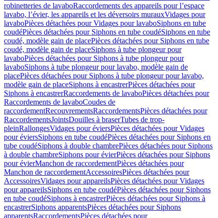
robinetteries de lavabo
Raccordements des appareils pour l’espace
lavabo, l’évier, les appareils et les déversoirs muraux
Vidages pour
lavabo
Pièces détachées pour Vidages pour lavabo
Siphons en tube
coudé
Pièces détachées pour Siphons en tube coudé
Siphons en tube
coudé, modèle gain de place
Pièces détachées pour Siphons en tube
coudé, modèle gain de place
Siphons à tube plongeur pour
lavabo
Pièces détachées pour Siphons à tube plongeur pour
lavabo
Siphons à tube plongeur pour lavabo, modèle gain de
place
Pièces détachées pour Siphons à tube plongeur pour lavabo,
modèle gain de place
Siphons à encastrer
Pièces détachées pour
Siphons à encastrer
Raccordements de lavabo
Pièces détachées pour
Raccordements de lavabo
Coudes de
raccordement
Recouvrements
Raccordements
Pièces détachées pour
Raccordements
Joints
Douilles à braser
Tubes de trop-
plein
Rallonges
Vidages pour éviers
Pièces détachées pour Vidages
pour éviers
Siphons en tube coudé
Pièces détachées pour Siphons en
tube coudé
Siphons à double chambre
Pièces détachées pour Siphons
à double chambre
Siphons pour évier
Pièces détachées pour Siphons
pour évier
Manchon de raccordement
Pièces détachées pour
Manchon de raccordement
Accessoires
Pièces détachées pour
Accessoires
Vidages pour appareils
Pièces détachées pour Vidages
pour appareils
Siphons en tube coudé
Pièces détachées pour Siphons
en tube coudé
Siphons à encastrer
Pièces détachées pour Siphons à
encastrer
Siphons apparents
Pièces détachées pour Siphons
apparents
Raccordements
Pièces détachées pour