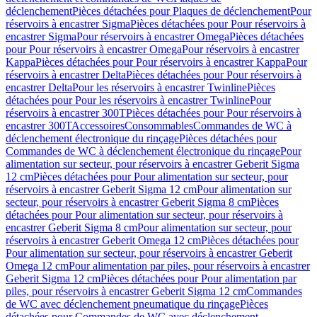
déclenchement
Pièces détachées pour Plaques de déclenchement
Pour
réservoirs à encastrer Sigma
Pièces détachées pour Pour réservoirs à
encastrer Sigma
Pour réservoirs à encastrer Omega
Pièces détachées
pour Pour réservoirs à encastrer Omega
Pour réservoirs à encastrer
Kappa
Pièces détachées pour Pour réservoirs à encastrer Kappa
Pour
réservoirs à encastrer Delta
Pièces détachées pour Pour réservoirs à
encastrer Delta
Pour les réservoirs à encastrer Twinline
Pièces
détachées pour Pour les réservoirs à encastrer Twinline
Pour
réservoirs à encastrer 300T
Pièces détachées pour Pour réservoirs à
encastrer 300T
Accessoires
Consommables
Commandes de WC à
déclenchement électronique du rinçage
Pièces détachées pour
Commandes de WC à déclenchement électronique du rinçage
Pour
alimentation sur secteur, pour réservoirs à encastrer Geberit Sigma
12 cm
Pièces détachées pour Pour alimentation sur secteur, pour
réservoirs à encastrer Geberit Sigma 12 cm
Pour alimentation sur
secteur, pour réservoirs à encastrer Geberit Sigma 8 cm
Pièces
détachées pour Pour alimentation sur secteur, pour réservoirs à
encastrer Geberit Sigma 8 cm
Pour alimentation sur secteur, pour
réservoirs à encastrer Geberit Omega 12 cm
Pièces détachées pour
Pour alimentation sur secteur, pour réservoirs à encastrer Geberit
Omega 12 cm
Pour alimentation par piles, pour réservoirs à encastrer
Geberit Sigma 12 cm
Pièces détachées pour Pour alimentation par
piles, pour réservoirs à encastrer Geberit Sigma 12 cm
Commandes
de WC avec déclenchement pneumatique du rinçage
Pièces
détachées pour Commandes de WC avec déclenchement