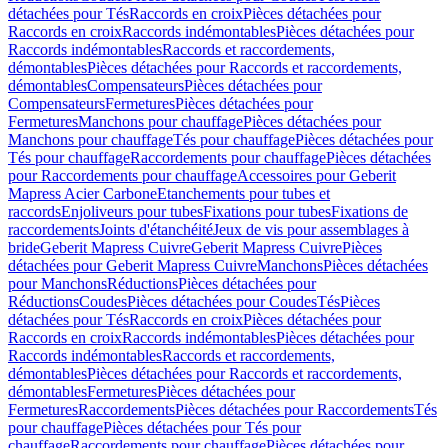
détachées pour Tés
Raccords en croix
Pièces détachées pour
Raccords en croix
Raccords indémontables
Pièces détachées pour
Raccords indémontables
Raccords et raccordements,
démontables
Pièces détachées pour Raccords et raccordements,
démontables
Compensateurs
Pièces détachées pour
Compensateurs
Fermetures
Pièces détachées pour
Fermetures
Manchons pour chauffage
Pièces détachées pour
Manchons pour chauffage
Tés pour chauffage
Pièces détachées pour
Tés pour chauffage
Raccordements pour chauffage
Pièces détachées
pour Raccordements pour chauffage
Accessoires pour Geberit
Mapress Acier Carbone
Etanchements pour tubes et
raccords
Enjoliveurs pour tubes
Fixations pour tubes
Fixations de
raccordements
Joints d'étanchéité
Jeux de vis pour assemblages à
bride
Geberit Mapress Cuivre
Geberit Mapress Cuivre
Pièces
détachées pour Geberit Mapress Cuivre
Manchons
Pièces détachées
pour Manchons
Réductions
Pièces détachées pour
Réductions
Coudes
Pièces détachées pour Coudes
Tés
Pièces
détachées pour Tés
Raccords en croix
Pièces détachées pour
Raccords en croix
Raccords indémontables
Pièces détachées pour
Raccords indémontables
Raccords et raccordements,
démontables
Pièces détachées pour Raccords et raccordements,
démontables
Fermetures
Pièces détachées pour
Fermetures
Raccordements
Pièces détachées pour Raccordements
Tés
pour chauffage
Pièces détachées pour Tés pour
chauffage
Raccordements pour chauffage
Pièces détachées pour