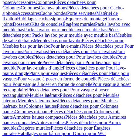
poser
Accessoires
Colonnes
Pièces détachées pour
Colonnes
Colonnes
Cache-siphons
Pièces détachées pour Cache-
siphons
Accessoires
Cache-bondes
Porte-serviettes
Matériel de
fixation
Habillages cache-siphons
Equerres de montage
Couvre-
joints
Dosserets
Kits de consoles
Étagères murales
Packs lavabo avec
meuble bas
Packs lavabo pour meuble avec meuble bas
Pièces
détachées pour Packs lavabo pour meuble avec meuble bas
Meubles
de salle de bains
Meubles bas pour lavabo
Pièces détachées pour
Meubles bas pour lavabo
Pour lave-mains
Pièces détachées pour Pour
lave-mains
Pour lavabos
Pièces détachées pour Pour lavabos
Pour
lavabos doubles
Pièces détachées pour Pour lavabos doubles
Pour
lavabos pour meuble
Pièces détachées pour Pour lavabos pour
meuble
Pour lave-mains d’angle
Pièces détachées pour Pour lave-
mains d’angle
Plans pour vasques
Pièces détachées pour Plans pour
vasques
Pour vasque à poser en forme de coupelle
Pièces détachées
pour Pour vasque à poser en forme de coupelle
Pour vasque à poser
rectangulaire
Pièces détachées pour Pour vasque à poser
rectangulaire
Meubles latéraux
Pièces détachées pour Meubles
latéraux
Meubles latéraux bas
Pièces détachées pour Meubles
latéraux bas
Colonnes hautes
Pièces détachées pour Colonnes
hautes
Colonnes mi-haute
Pièces détachées pour Colonnes mi-
haute
Armoires hautes compactes
Pièces détachées pour Armoires
hautes compactes
Autres meubles
Pièces détachées pour Autres
meubles
Étagères murales
Pièces détachées pour Étagères
murales
Habillages pour bâti-support Duofix pour WC