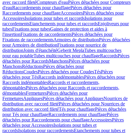
avec raccord fileté
Compteurs d'eau
Pièces détachées pour Compteurs
d'eau
Raccordements pour chauffage
Pièces détachées pour
Raccordements pour chauffage
Accessoires
Pièces détachées pour
Accessoires
Isolations pour tubes et raccords
Isolations pour
raccordements
Etanchements pour tubes et raccords
Enjoliveurs pour
tubes
Fixations pour tubes
Gaines de protection et aides à
l'insertion
Fixations de raccordements
Pièces détachées pour
Fixations de raccordements
Armoires de distribution
Pièces détachées
pour Armoires de distribution
Fixations pour nourrice de
distribution
Joints d'étanchéité
Geberit Mepla
Tubes multicouches
pour eau potable
Tubes multicouches pour chauffage
Raccords
Pièces
détachées pour Raccords
Manchons
Pièces détachées pour
Manchons
Réductions
Pièces détachées pour
Réductions
Coudes
Pièces détachées pour Coudes
Tés
Pièces
détachées pour Tés
Raccords indémontables
Pièces détachées pour
Raccords indémontables
Raccords et raccordements,
démontables
Pièces détachées pour Raccords et raccordements,
démontables
Fermetures
Pièces détachées pour
Fermetures
Appliques
Pièces détachées pour Appliques
Nourrices de
distribution avec raccord fileté
Pièces détachées pour Nourrices de
distribution avec raccord fileté
Tés pour chauffage
Pièces détachées
pour Tés pour chauffage
Raccordements pour chauffage
Pièces
détachées pour Raccordements pour chauffage
Accessoires
Pièces
détachées pour Accessoires
Isolations pour tubes et
raccords
Isolations pour raccordements
Etanchements pour tubes et