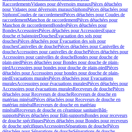
Raccordements
Vidages pour déversoirs muraux
Pièces détachées
pour Vidages pour déversoirs muraux
Siphons
Pièces détachées pour
Siphons
Coudes de raccordement
Pièces détachées pour Coudes de
raccordement
Manchon de raccordement
Pièces détachées pour
Manchon de raccordement
Bondes
Pièces détachées pour
Bondes
Accessoires
Pièces détachées pour Accessoires
Espace
douche et baignoire
Douches
Évacuation des sols pour
douches
Pièces détachées pour Évacuation des sols pour
douches
Canivelles de douche
Pièces détachées pour Canivelles de
douche
Accessoires pour canivelles de douche
Pièces détachées pour
Accessoires pour canivelles de douche
Bondes pour douche de
plain-pied
Pièces détachées pour Bondes pour douche de plain-
pied
Accessoires pour bondes pour douche de plain-pied
Pièces
détachées pour Accessoires pour bondes pour douche de plain-
pied
Evacuations murales
Pièces détachées pour Evacuations
murales
Accessoires pour évacuations murales
Pièces détachées pour
Accessoires pour évacuations murales
Receveurs de douche
Pièces
détachées pour Receveurs de douche
Receveurs de douche en
matériau minéral
Pièces détachées pour Receveurs de douche en
matériau minéral
Receveurs de douche en matériau
minéral
Receveurs de douche en céramique sanitaire
Bâti-
supports
Pièces détachées pour Bâti-supports
Bondes pour receveurs
de douche spécifiques
Pièces détachées pour Bondes pour receveurs
de douche spécifiques
Accessoires
Séparations de douche
Pièces
détachées pour Séparations de douche
Séparations de douche