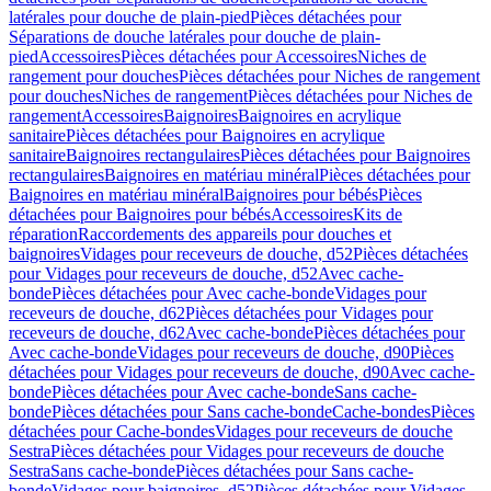
latérales pour douche de plain-pied
Pièces détachées pour
Séparations de douche latérales pour douche de plain-
pied
Accessoires
Pièces détachées pour Accessoires
Niches de
rangement pour douches
Pièces détachées pour Niches de rangement
pour douches
Niches de rangement
Pièces détachées pour Niches de
rangement
Accessoires
Baignoires
Baignoires en acrylique
sanitaire
Pièces détachées pour Baignoires en acrylique
sanitaire
Baignoires rectangulaires
Pièces détachées pour Baignoires
rectangulaires
Baignoires en matériau minéral
Pièces détachées pour
Baignoires en matériau minéral
Baignoires pour bébés
Pièces
détachées pour Baignoires pour bébés
Accessoires
Kits de
réparation
Raccordements des appareils pour douches et
baignoires
Vidages pour receveurs de douche, d52
Pièces détachées
pour Vidages pour receveurs de douche, d52
Avec cache-
bonde
Pièces détachées pour Avec cache-bonde
Vidages pour
receveurs de douche, d62
Pièces détachées pour Vidages pour
receveurs de douche, d62
Avec cache-bonde
Pièces détachées pour
Avec cache-bonde
Vidages pour receveurs de douche, d90
Pièces
détachées pour Vidages pour receveurs de douche, d90
Avec cache-
bonde
Pièces détachées pour Avec cache-bonde
Sans cache-
bonde
Pièces détachées pour Sans cache-bonde
Cache-bondes
Pièces
détachées pour Cache-bondes
Vidages pour receveurs de douche
Sestra
Pièces détachées pour Vidages pour receveurs de douche
Sestra
Sans cache-bonde
Pièces détachées pour Sans cache-
bonde
Vidages pour baignoires, d52
Pièces détachées pour Vidages