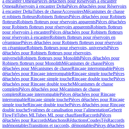
à encastrer Omega
Pièces détachées pour Réservoirs à encastrer
Omega
Réservoirs à encastrer Delta
Pièces détachées pour Réservoirs
à encastrer Delta
Tubes de chasse
Accessoires
Mécanismes de chasse
et robinets flotteurs
Robinets flotteurs
Pièces détachées pour Robinets
flotteurs
Robinets flotteurs pour réservoirs apparents
Pièces détachées
pour Robinets flotteurs pour réservoirs apparents
Robinets flotteurs
pour réservoirs à encastrer
Pièces détachées pour Robinets flotteurs
pour réservoirs à encastrer
Robinets flotteurs pour réservoirs en
céramique
Pièces détachées pour Robinets flotteurs pour réservoirs
en céramique
Robinets flotteurs pour réservoirs, universels
Pièces
détachées pour Robinets flotteurs pour réservoirs,
universels
Robinets flotteurs pour Monolith
Pièces détachées pour
Robinets flotteurs pour Monolith
Mécanismes de chasse
Pièces
détachées pour Mécanismes de chasse
Rinçage interrompable
Pièces
détachées pour Rinçage interrompable
Rinçage simple touche
Pièces
détachées pour Rinçage simple touche
Rinçage double touche
Pièces
détachées pour Rinçage double touche
Mécanismes de chasse
complets
Pièces détachées pour Mécanismes de chasse
complets
Rinçage interrompable
Pièces détachées pour Rinçage
interrompable
Rinçage simple touche
Pièces détachées pour Rinçage
simple touche
Rinçage double touche
Pièces détachées pour Rinçage
double touche
Systèmes de canalisation pour l’alimentation
Geberit
FlowFit
Tubes ML
Tubes ML pour chauffage
Raccords
Pièces
détachées pour Raccords
Manchons
Réductions
Coudes
Tés
Raccords
indémontables
Transitions et raccords, démontables
Pièces détachées