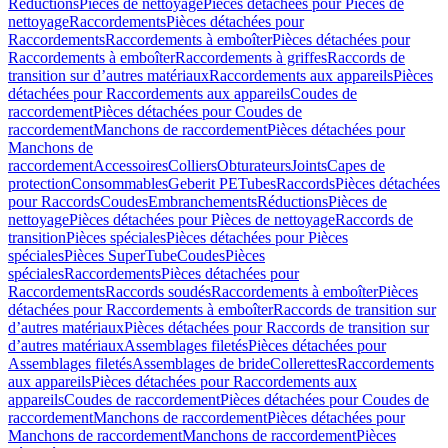
Réductions
Pièces de nettoyage
Pièces détachées pour Pièces de
nettoyage
Raccordements
Pièces détachées pour
Raccordements
Raccordements à emboîter
Pièces détachées pour
Raccordements à emboîter
Raccordements à griffes
Raccords de
transition sur d’autres matériaux
Raccordements aux appareils
Pièces
détachées pour Raccordements aux appareils
Coudes de
raccordement
Pièces détachées pour Coudes de
raccordement
Manchons de raccordement
Pièces détachées pour
Manchons de
raccordement
Accessoires
Colliers
Obturateurs
Joints
Capes de
protection
Consommables
Geberit PE
Tubes
Raccords
Pièces détachées
pour Raccords
Coudes
Embranchements
Réductions
Pièces de
nettoyage
Pièces détachées pour Pièces de nettoyage
Raccords de
transition
Pièces spéciales
Pièces détachées pour Pièces
spéciales
Pièces SuperTube
Coudes
Pièces
spéciales
Raccordements
Pièces détachées pour
Raccordements
Raccords soudés
Raccordements à emboîter
Pièces
détachées pour Raccordements à emboîter
Raccords de transition sur
d’autres matériaux
Pièces détachées pour Raccords de transition sur
d’autres matériaux
Assemblages filetés
Pièces détachées pour
Assemblages filetés
Assemblages de bride
Collerettes
Raccordements
aux appareils
Pièces détachées pour Raccordements aux
appareils
Coudes de raccordement
Pièces détachées pour Coudes de
raccordement
Manchons de raccordement
Pièces détachées pour
Manchons de raccordement
Manchons de raccordement
Pièces