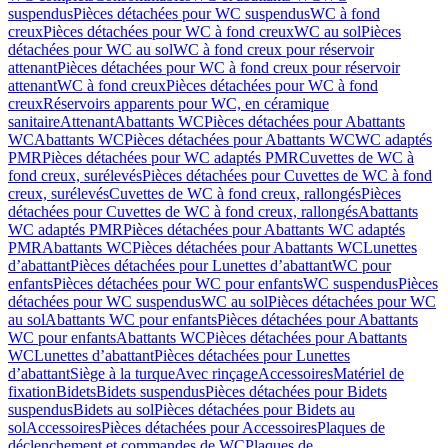
suspendus
Pièces détachées pour WC suspendus
WC à fond
creux
Pièces détachées pour WC à fond creux
WC au sol
Pièces
détachées pour WC au sol
WC à fond creux pour réservoir
attenant
Pièces détachées pour WC à fond creux pour réservoir
attenant
WC à fond creux
Pièces détachées pour WC à fond
creux
Réservoirs apparents pour WC, en céramique
sanitaire
Attenant
Abattants WC
Pièces détachées pour Abattants
WC
Abattants WC
Pièces détachées pour Abattants WC
WC adaptés
PMR
Pièces détachées pour WC adaptés PMR
Cuvettes de WC à
fond creux, surélevés
Pièces détachées pour Cuvettes de WC à fond
creux, surélevés
Cuvettes de WC à fond creux, rallongés
Pièces
détachées pour Cuvettes de WC à fond creux, rallongés
Abattants
WC adaptés PMR
Pièces détachées pour Abattants WC adaptés
PMR
Abattants WC
Pièces détachées pour Abattants WC
Lunettes
d’abattant
Pièces détachées pour Lunettes d’abattant
WC pour
enfants
Pièces détachées pour WC pour enfants
WC suspendus
Pièces
détachées pour WC suspendus
WC au sol
Pièces détachées pour WC
au sol
Abattants WC pour enfants
Pièces détachées pour Abattants
WC pour enfants
Abattants WC
Pièces détachées pour Abattants
WC
Lunettes d’abattant
Pièces détachées pour Lunettes
d’abattant
Siège à la turque
Avec rinçage
Accessoires
Matériel de
fixation
Bidets
Bidets suspendus
Pièces détachées pour Bidets
suspendus
Bidets au sol
Pièces détachées pour Bidets au
sol
Accessoires
Pièces détachées pour Accessoires
Plaques de
déclenchement et commandes de WC
Plaques de