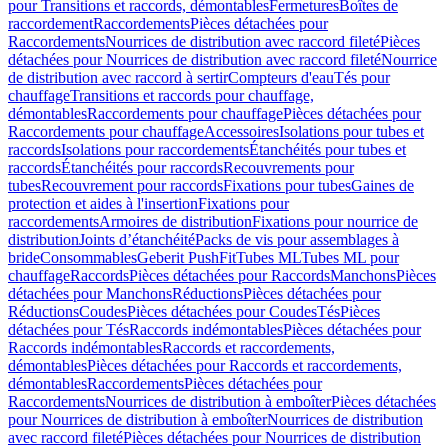
pour Transitions et raccords, démontables
Fermetures
Boîtes de
raccordement
Raccordements
Pièces détachées pour
Raccordements
Nourrices de distribution avec raccord fileté
Pièces
détachées pour Nourrices de distribution avec raccord fileté
Nourrice
de distribution avec raccord à sertir
Compteurs d'eau
Tés pour
chauffage
Transitions et raccords pour chauffage,
démontables
Raccordements pour chauffage
Pièces détachées pour
Raccordements pour chauffage
Accessoires
Isolations pour tubes et
raccords
Isolations pour raccordements
Étanchéités pour tubes et
raccords
Étanchéités pour raccords
Recouvrements pour
tubes
Recouvrement pour raccords
Fixations pour tubes
Gaines de
protection et aides à l'insertion
Fixations pour
raccordements
Armoires de distribution
Fixations pour nourrice de
distribution
Joints d’étanchéité
Packs de vis pour assemblages à
bride
Consommables
Geberit PushFit
Tubes ML
Tubes ML pour
chauffage
Raccords
Pièces détachées pour Raccords
Manchons
Pièces
détachées pour Manchons
Réductions
Pièces détachées pour
Réductions
Coudes
Pièces détachées pour Coudes
Tés
Pièces
détachées pour Tés
Raccords indémontables
Pièces détachées pour
Raccords indémontables
Raccords et raccordements,
démontables
Pièces détachées pour Raccords et raccordements,
démontables
Raccordements
Pièces détachées pour
Raccordements
Nourrices de distribution à emboîter
Pièces détachées
pour Nourrices de distribution à emboîter
Nourrices de distribution
avec raccord fileté
Pièces détachées pour Nourrices de distribution