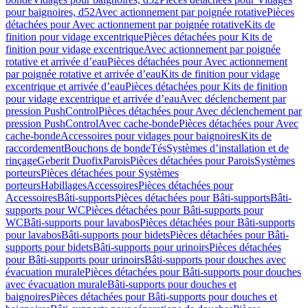
pour baignoires, d52
Avec actionnement par poignée rotative
Pièces
détachées pour Avec actionnement par poignée rotative
Kits de
finition pour vidage excentrique
Pièces détachées pour Kits de
finition pour vidage excentrique
Avec actionnement par poignée
rotative et arrivée d’eau
Pièces détachées pour Avec actionnement
par poignée rotative et arrivée d’eau
Kits de finition pour vidage
excentrique et arrivée d’eau
Pièces détachées pour Kits de finition
pour vidage excentrique et arrivée d’eau
Avec déclenchement par
pression PushControl
Pièces détachées pour Avec déclenchement par
pression PushControl
Avec cache-bonde
Pièces détachées pour Avec
cache-bonde
Accessoires pour vidages pour baignoires
Kits de
raccordement
Bouchons de bonde
Tés
Systèmes d’installation et de
rinçage
Geberit Duofix
Parois
Pièces détachées pour Parois
Systèmes
porteurs
Pièces détachées pour Systèmes
porteurs
Habillages
Accessoires
Pièces détachées pour
Accessoires
Bâti-supports
Pièces détachées pour Bâti-supports
Bâti-
supports pour WC
Pièces détachées pour Bâti-supports pour
WC
Bâti-supports pour lavabos
Pièces détachées pour Bâti-supports
pour lavabos
Bâti-supports pour bidets
Pièces détachées pour Bâti-
supports pour bidets
Bâti-supports pour urinoirs
Pièces détachées
pour Bâti-supports pour urinoirs
Bâti-supports pour douches avec
évacuation murale
Pièces détachées pour Bâti-supports pour douches
avec évacuation murale
Bâti-supports pour douches et
baignoires
Pièces détachées pour Bâti-supports pour douches et