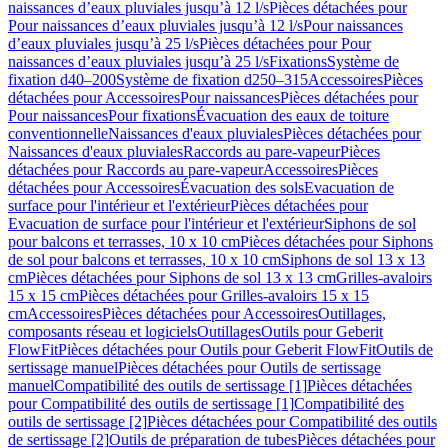
naissances d’eaux pluviales jusqu’à 12 l/s
Pièces détachées pour
Pour naissances d’eaux pluviales jusqu’à 12 l/s
Pour naissances
d’eaux pluviales jusqu’à 25 l/s
Pièces détachées pour Pour
naissances d’eaux pluviales jusqu’à 25 l/s
Fixations
Système de
fixation d40–200
Système de fixation d250–315
Accessoires
Pièces
détachées pour Accessoires
Pour naissances
Pièces détachées pour
Pour naissances
Pour fixations
Évacuation des eaux de toiture
conventionnelle
Naissances d'eaux pluviales
Pièces détachées pour
Naissances d'eaux pluviales
Raccords au pare-vapeur
Pièces
détachées pour Raccords au pare-vapeur
Accessoires
Pièces
détachées pour Accessoires
Évacuation des sols
Evacuation de
surface pour l'intérieur et l'extérieur
Pièces détachées pour
Evacuation de surface pour l'intérieur et l'extérieur
Siphons de sol
pour balcons et terrasses, 10 x 10 cm
Pièces détachées pour Siphons
de sol pour balcons et terrasses, 10 x 10 cm
Siphons de sol 13 x 13
cm
Pièces détachées pour Siphons de sol 13 x 13 cm
Grilles-avaloirs
15 x 15 cm
Pièces détachées pour Grilles-avaloirs 15 x 15
cm
Accessoires
Pièces détachées pour Accessoires
Outillages,
composants réseau et logiciels
Outillages
Outils pour Geberit
FlowFit
Pièces détachées pour Outils pour Geberit FlowFit
Outils de
sertissage manuel
Pièces détachées pour Outils de sertissage
manuel
Compatibilité des outils de sertissage [1]
Pièces détachées
pour Compatibilité des outils de sertissage [1]
Compatibilité des
outils de sertissage [2]
Pièces détachées pour Compatibilité des outils
de sertissage [2]
Outils de préparation de tubes
Pièces détachées pour