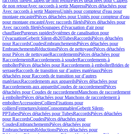
raccords filetés
Clapets de non retour
Pièces détachées pour Clapets
de non retour
Avec raccords à sertir Mapress
Pièces détachées pour
Avec raccords à sertir Mapress
Unités pour compteur d'eau pour
montage encastré
Pièces détachées pour Unités pour compteur d'eau
pour montage encastré
Avec raccords filetés
Pièces détachées pour
Avec raccords filetés
Soupapes d'évacuation d'air pour
chauffage
Purgeurs rapides
Systèmes de canalisation pour
l’évacuation
Geberit Silent-db20
Tubes
Raccords
Pièces détachées
pour Raccords
Coudes
Embranchements
Pièces détachées pour
Embranchements
Réductions
Pièces de nettoyage
Pièces détachées
pour Pièces de nettoyage
Raccordements
Pièces détachées pour
Raccordements
Raccordements à souder
Raccordements à
emboîter
Pièces détachées pour Raccordements à emboîter
Brides de
serrage
Raccords de transition sur d’autres matériaux
Pièces
détachées pour Raccords de transition sur d’autres
matériaux
Raccordements aux appareils
Pièces détachées pour
Raccordements aux appareils
Coudes de raccordement
Pièces
détachées pour Coudes de raccordement
Manchons de raccordement
à emboîter
Pièces détachées pour Manchons de raccordement à
emboîter
Accessoires
Colliers
Fixations pour
colliers
Fermetures
Joints
Consommables
Geberit Silent-
PP
Tubes
Pièces détachées pour Tubes
Raccords
Pièces détachées
pour Raccords
Coudes
Pièces détachées pour
Coudes
Embranchements
Pièces détachées pour
Embranchements
Réductions
Pièces détachées pour