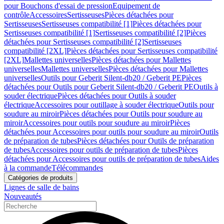
pour Bouchons d'essai de pression
Equipement de
contrôle
Accessoires
Sertisseuses
Pièces détachées pour
Sertisseuses
Sertisseuses compatibilité [1]
Pièces détachées pour
Sertisseuses compatibilité [1]
Sertisseuses compatibilité [2]
Pièces
détachées pour Sertisseuses compatibilité [2]
Sertisseuses
compatibilité [2XL]
Pièces détachées pour Sertisseuses compatibilité
[2XL]
Mallettes universelles
Pièces détachées pour Mallettes
universelles
Mallettes universelles
Pièces détachées pour Mallettes
universelles
Outils pour Geberit Silent-db20 / Geberit PE
Pièces
détachées pour Outils pour Geberit Silent-db20 / Geberit PE
Outils à
souder électrique
Pièces détachées pour Outils à souder
électrique
Accessoires pour outillage à souder électrique
Outils pour
soudure au miroir
Pièces détachées pour Outils pour soudure au
miroir
Accessoires pour outils pour soudure au miroir
Pièces
détachées pour Accessoires pour outils pour soudure au miroir
Outils
de préparation de tubes
Pièces détachées pour Outils de préparation
de tubes
Accessoires pour outils de préparation de tubes
Pièces
détachées pour Accessoires pour outils de préparation de tubes
Aides
à la commande
Télécommandes
Catégories de produits
Lignes de salle de bains
Nouveautés