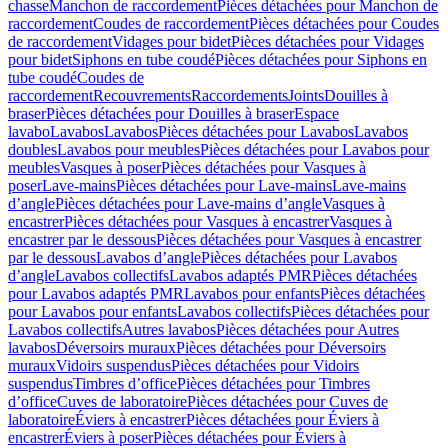
chasse
Manchon de raccordement
Pièces détachées pour Manchon de
raccordement
Coudes de raccordement
Pièces détachées pour Coudes
de raccordement
Vidages pour bidet
Pièces détachées pour Vidages
pour bidet
Siphons en tube coudé
Pièces détachées pour Siphons en
tube coudé
Coudes de
raccordement
Recouvrements
Raccordements
Joints
Douilles à
braser
Pièces détachées pour Douilles à braser
Espace
lavabo
Lavabos
Lavabos
Pièces détachées pour Lavabos
Lavabos
doubles
Lavabos pour meubles
Pièces détachées pour Lavabos pour
meubles
Vasques à poser
Pièces détachées pour Vasques à
poser
Lave-mains
Pièces détachées pour Lave-mains
Lave-mains
d’angle
Pièces détachées pour Lave-mains d’angle
Vasques à
encastrer
Pièces détachées pour Vasques à encastrer
Vasques à
encastrer par le dessous
Pièces détachées pour Vasques à encastrer
par le dessous
Lavabos d’angle
Pièces détachées pour Lavabos
d’angle
Lavabos collectifs
Lavabos adaptés PMR
Pièces détachées
pour Lavabos adaptés PMR
Lavabos pour enfants
Pièces détachées
pour Lavabos pour enfants
Lavabos collectifs
Pièces détachées pour
Lavabos collectifs
Autres lavabos
Pièces détachées pour Autres
lavabos
Déversoirs muraux
Pièces détachées pour Déversoirs
muraux
Vidoirs suspendus
Pièces détachées pour Vidoirs
suspendus
Timbres dʼoffice
Pièces détachées pour Timbres
dʼoffice
Cuves de laboratoire
Pièces détachées pour Cuves de
laboratoire
Éviers à encastrer
Pièces détachées pour Éviers à
encastrer
Éviers à poser
Pièces détachées pour Éviers à