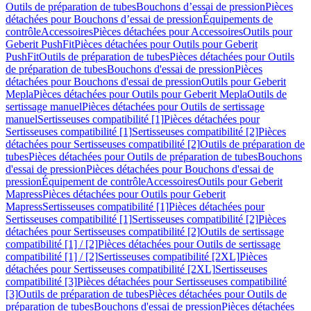
Outils de préparation de tubes
Bouchons d’essai de pression
Pièces
détachées pour Bouchons d’essai de pression
Équipements de
contrôle
Accessoires
Pièces détachées pour Accessoires
Outils pour
Geberit PushFit
Pièces détachées pour Outils pour Geberit
PushFit
Outils de préparation de tubes
Pièces détachées pour Outils
de préparation de tubes
Bouchons d'essai de pression
Pièces
détachées pour Bouchons d'essai de pression
Outils pour Geberit
Mepla
Pièces détachées pour Outils pour Geberit Mepla
Outils de
sertissage manuel
Pièces détachées pour Outils de sertissage
manuel
Sertisseuses compatibilité [1]
Pièces détachées pour
Sertisseuses compatibilité [1]
Sertisseuses compatibilité [2]
Pièces
détachées pour Sertisseuses compatibilité [2]
Outils de préparation de
tubes
Pièces détachées pour Outils de préparation de tubes
Bouchons
d'essai de pression
Pièces détachées pour Bouchons d'essai de
pression
Équipement de contrôle
Accessoires
Outils pour Geberit
Mapress
Pièces détachées pour Outils pour Geberit
Mapress
Sertisseuses compatibilité [1]
Pièces détachées pour
Sertisseuses compatibilité [1]
Sertisseuses compatibilité [2]
Pièces
détachées pour Sertisseuses compatibilité [2]
Outils de sertissage
compatibilité [1] / [2]
Pièces détachées pour Outils de sertissage
compatibilité [1] / [2]
Sertisseuses compatibilité [2XL]
Pièces
détachées pour Sertisseuses compatibilité [2XL]
Sertisseuses
compatibilité [3]
Pièces détachées pour Sertisseuses compatibilité
[3]
Outils de préparation de tubes
Pièces détachées pour Outils de
préparation de tubes
Bouchons d'essai de pression
Pièces détachées