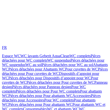
FR
Espace WC
WC lavants Geberit AquaClean
WC complets
Pièces
détachées pour WC complets
WC suspendus
Pièces détachées pour
WC suspendus
WC au sol
Pièces détachées pour WC au sol
Abattants
WC
Pièces détachées pour Abattants WC
Pour cuvettes de WC
Pièces
détachées pour Pour cuvettes de WC
Dispositifs d’appoint pour
WC
Pièces détachées pour Dispositifs d’appoint pour WC
Pour
cuvettes de WC
Pièces détachées pour Pour cuvettes de WC
Panneau
design
Pièces détachées pour Panneau design
Pour WC
complets
Pièces détachées pour Pour WC complets
Pour abattants
WC
Pièces détachées pour Pour abattants WC
Accessoires
Pièces
détachées pour Accessoires
Pour WC complets
Pour abattants
WC
Pièces détachées pour Pour abattants WC
Pour abattants WC et
WC complets
Consommables
WC et abattants WC
WC