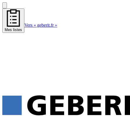
Vers « geberit.fr »
Mes listes