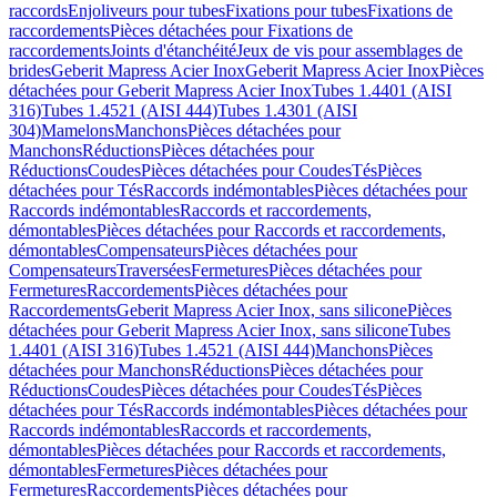
raccords
Enjoliveurs pour tubes
Fixations pour tubes
Fixations de
raccordements
Pièces détachées pour Fixations de
raccordements
Joints d'étanchéité
Jeux de vis pour assemblages de
brides
Geberit Mapress Acier Inox
Geberit Mapress Acier Inox
Pièces
détachées pour Geberit Mapress Acier Inox
Tubes 1.4401 (AISI
316)
Tubes 1.4521 (AISI 444)
Tubes 1.4301 (AISI
304)
Mamelons
Manchons
Pièces détachées pour
Manchons
Réductions
Pièces détachées pour
Réductions
Coudes
Pièces détachées pour Coudes
Tés
Pièces
détachées pour Tés
Raccords indémontables
Pièces détachées pour
Raccords indémontables
Raccords et raccordements,
démontables
Pièces détachées pour Raccords et raccordements,
démontables
Compensateurs
Pièces détachées pour
Compensateurs
Traversées
Fermetures
Pièces détachées pour
Fermetures
Raccordements
Pièces détachées pour
Raccordements
Geberit Mapress Acier Inox, sans silicone
Pièces
détachées pour Geberit Mapress Acier Inox, sans silicone
Tubes
1.4401 (AISI 316)
Tubes 1.4521 (AISI 444)
Manchons
Pièces
détachées pour Manchons
Réductions
Pièces détachées pour
Réductions
Coudes
Pièces détachées pour Coudes
Tés
Pièces
détachées pour Tés
Raccords indémontables
Pièces détachées pour
Raccords indémontables
Raccords et raccordements,
démontables
Pièces détachées pour Raccords et raccordements,
démontables
Fermetures
Pièces détachées pour
Fermetures
Raccordements
Pièces détachées pour