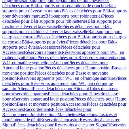
baignoires
Bâti-supports pour séparations de douches
Pièces
détachées pour Bâti-supports pour séparations de douches
Bâti-
supports pour déversoirs muraux
Pièces détachées pour Bâti-supports
pour déversoirs muraux
Bâti-supports pour robinetteries
Pièces
détachées pour Bâti-supports pour robinetteries
Bâti-supports pour
machines à laver et lave-vaisselle
Pièces détachées pour Bâti-
supports pour machines à laver et lave-vaisselle
Bâti-supports pour
charges de console
Pièces détachées pour Bâti-supports pour charges
de console
Bâti-supports pour éviers
Pièces détachées pour Bâti-
supports pour éviers
Accessoires
Pièces détachées pour
Accessoires
Réservoirs apparents
Réservoirs apparents pour WC, en
matière synthétique
Pièces détachées pour Réservoirs apparents pour
WC, en matière synthétique
Attenant
Pièces détachées pour
Attenant
Haute position
Pièces détachées pour Haute position
Basse et
moyenne position
Pièces détachées pour Basse et moyenne
position
Réservoirs apparents pour WC, en céramique sanitaire
Pièces
détachées pour Réservoirs apparents pour WC, en céramique
sanitaire
Attenant
Pièces détachées pour Attenant
Tubes de chasse
pour réservoirs apparents
Pièces détachées pour Tubes de chasse
pour réservoirs apparents
Haute position
Pièces détachées pour Haute
position
Basse et moyenne position
Accessoires
Pièces détachées pour
Accessoires
Raccordements
Pièces détachées pour
Raccordements
Joints
Fixations
Manchettes
Mamelons, rosaces et
modérateurs de débit
Réservoirs à encastrer
Réservoirs à encastrer
Sigma
Pièces détachées pour Réservoirs à encastrer Sigma
Réservoirs