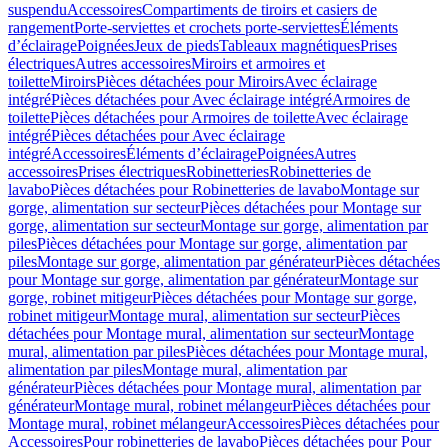
suspendu
Accessoires
Compartiments de tiroirs et casiers de
rangement
Porte-serviettes et crochets porte-serviettes
Éléments
d’éclairage
Poignées
Jeux de pieds
Tableaux magnétiques
Prises
électriques
Autres accessoires
Miroirs et armoires et
toilette
Miroirs
Pièces détachées pour Miroirs
Avec éclairage
intégré
Pièces détachées pour Avec éclairage intégré
Armoires de
toilette
Pièces détachées pour Armoires de toilette
Avec éclairage
intégré
Pièces détachées pour Avec éclairage
intégré
Accessoires
Éléments d’éclairage
Poignées
Autres
accessoires
Prises électriques
Robinetteries
Robinetteries de
lavabo
Pièces détachées pour Robinetteries de lavabo
Montage sur
gorge, alimentation sur secteur
Pièces détachées pour Montage sur
gorge, alimentation sur secteur
Montage sur gorge, alimentation par
piles
Pièces détachées pour Montage sur gorge, alimentation par
piles
Montage sur gorge, alimentation par générateur
Pièces détachées
pour Montage sur gorge, alimentation par générateur
Montage sur
gorge, robinet mitigeur
Pièces détachées pour Montage sur gorge,
robinet mitigeur
Montage mural, alimentation sur secteur
Pièces
détachées pour Montage mural, alimentation sur secteur
Montage
mural, alimentation par piles
Pièces détachées pour Montage mural,
alimentation par piles
Montage mural, alimentation par
générateur
Pièces détachées pour Montage mural, alimentation par
générateur
Montage mural, robinet mélangeur
Pièces détachées pour
Montage mural, robinet mélangeur
Accessoires
Pièces détachées pour
Accessoires
Pour robinetteries de lavabo
Pièces détachées pour Pour