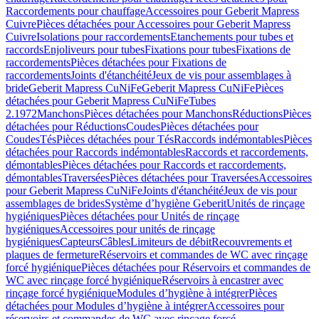
Raccordements pour chauffage
Accessoires pour Geberit Mapress
Cuivre
Pièces détachées pour Accessoires pour Geberit Mapress
Cuivre
Isolations pour raccordements
Etanchements pour tubes et
raccords
Enjoliveurs pour tubes
Fixations pour tubes
Fixations de
raccordements
Pièces détachées pour Fixations de
raccordements
Joints d'étanchéité
Jeux de vis pour assemblages à
bride
Geberit Mapress CuNiFe
Geberit Mapress CuNiFe
Pièces
détachées pour Geberit Mapress CuNiFe
Tubes
2.1972
Manchons
Pièces détachées pour Manchons
Réductions
Pièces
détachées pour Réductions
Coudes
Pièces détachées pour
Coudes
Tés
Pièces détachées pour Tés
Raccords indémontables
Pièces
détachées pour Raccords indémontables
Raccords et raccordements,
démontables
Pièces détachées pour Raccords et raccordements,
démontables
Traversées
Pièces détachées pour Traversées
Accessoires
pour Geberit Mapress CuNiFe
Joints d'étanchéité
Jeux de vis pour
assemblages de brides
Système d’hygiène Geberit
Unités de rinçage
hygiéniques
Pièces détachées pour Unités de rinçage
hygiéniques
Accessoires pour unités de rinçage
hygiéniques
Capteurs
Câbles
Limiteurs de débit
Recouvrements et
plaques de fermeture
Réservoirs et commandes de WC avec rinçage
forcé hygiénique
Pièces détachées pour Réservoirs et commandes de
WC avec rinçage forcé hygiénique
Réservoirs à encastrer avec
rinçage forcé hygiénique
Modules d’hygiène à intégrer
Pièces
détachées pour Modules d’hygiène à intégrer
Accessoires pour
réservoirs et commandes de WC avec rinçage forcé