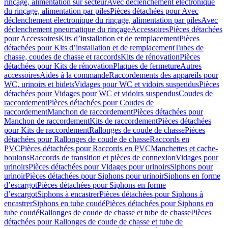
rinçage, alimentation sur secteur
Avec déclenchement électronique
du rinçage, alimentation par piles
Pièces détachées pour Avec
déclenchement électronique du rinçage, alimentation par piles
Avec
déclenchement pneumatique du rinçage
Accessoires
Pièces détachées
pour Accessoires
Kits d’installation et de remplacement
Pièces
détachées pour Kits d’installation et de remplacement
Tubes de
chasse, coudes de chasse et raccords
Kits de rénovation
Pièces
détachées pour Kits de rénovation
Plaques de fermeture
Autres
accessoires
Aides à la commande
Raccordements des appareils pour
WC, urinoirs et bidets
Vidages pour WC et vidoirs suspendus
Pièces
détachées pour Vidages pour WC et vidoirs suspendus
Coudes de
raccordement
Pièces détachées pour Coudes de
raccordement
Manchon de raccordement
Pièces détachées pour
Manchon de raccordement
Kits de raccordement
Pièces détachées
pour Kits de raccordement
Rallonges de coude de chasse
Pièces
détachées pour Rallonges de coude de chasse
Raccords en
PVC
Pièces détachées pour Raccords en PVC
Manchettes et cache-
boulons
Raccords de transition et pièces de connexion
Vidages pour
urinoirs
Pièces détachées pour Vidages pour urinoirs
Siphons pour
urinoir
Pièces détachées pour Siphons pour urinoir
Siphons en forme
d’escargot
Pièces détachées pour Siphons en forme
d’escargot
Siphons à encastrer
Pièces détachées pour Siphons à
encastrer
Siphons en tube coudé
Pièces détachées pour Siphons en
tube coudé
Rallonges de coude de chasse et tube de chasse
Pièces
détachées pour Rallonges de coude de chasse et tube de