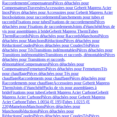
Raccordements
Compensateurs
Pièces détachées pour
Compensateurs
Traversées
Accessoires pour Geberit Mapress Acier
Inox
Pièces détachées pour Accessoires pour Geberit Mapress Acier
Inox
Isolations pour raccordements
Etanchements pour tubes et
raccords
Fixations pour tubes
Fixations de raccordements
Pièces
détachées pour Fixations de raccordements
Joints d'étanchéité
Jeux de
vis pour assemblages à bride
Geberit Mapress Therm
Tubes
Therm
Raccords
Pièces détachées pour Raccords
Manchons
Pièces
détachées pour Manchons
Réductions
Pièces détachées pour
Réductions
Coudes
Pièces détachées pour Coudes
Tés
Pièces
détachées pour Tés
Transitions indémontables
Pièces détachées pour
Transitions indémontables
Transitions et raccords, démontables
Pièces
détachées pour Transitions et raccords,
démontables
Compensateurs
Pièces détachées pour
Compensateurs
Fermetures
Pièces détachées pour Fermetures
Tés
pour chauffage
Pièces détachées pour Tés pour
chauffage
Raccordements pour chauffage
Pièces détachées pour
Raccordements pour chauffage
Accessoires pour Geberit Mapress
Therm
Joints d’étanchéité
Packs de vis pour assemblages à
bride
Fixations pour tubes
Geberit Mapress Acier Carbone
Geberit
Mapress Acier Carbone
Pièces détachées pour Geberit Mapress
Acier Carbone
Tubes 1.0034 (E 195)
Tubes 1.0215 (E
220)
Mamelons
Manchons
Pièces détachées pour
Manchons
Réductions
Pièces détachées pour
Réductions
Coudes
Pièces détachées pour Coudes
Tés
Pièces