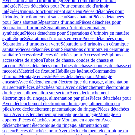
Avec commande d'urinoir intégrée
Pour commande d'urinoir
intégrée
Pièces détachées pour Pour commande d'urinoir
intégrée
Urinoirs, fonctionnement sans eau
Pièces détachées pour
Urinoirs, fonctionnement sans eau
Sans abattant
Pièces détachées
pour Sans abattant
Séparations d’urinoirs
Pièces détachées pour
Séparations d’urinoirs
Séparations d’urinoirs en matière
synthétique
Pièces détachées pour Séparations d’urinoirs en matière
synthétique
Séparations d’urinoirs en verre
Pièces détachées pour
Séparations d’urinoirs en verre
Séparations d’urinoirs en céramique
sanitaire
Pièces détachées pour Séparations d’urinoirs en céramique
sanitaire
Accessoires
Pièces détachées pour Accessoires
Siphons et
accessoires de siphon
Tubes de chasse, coudes de chasse et
raccords
Pièces détachées pour Tubes de chasse, coudes de chasse et
raccords
Matériel de fixation
Habillages latéraux
Commandes
dʼurinoir
Montage encastré
Pièces détachées pour Montage
encastré
Avec déclenchement électronique du rinçage, alimentation
sur secteur
Pièces détachées pour Avec déclenchement électronique
du rinçage, alimentation sur secteur
Avec déclenchement
électronique du rinçage, alimentation par piles
Pièces détachées pour
Avec déclenchement électronique du rinçage, alimentation par
piles
Avec déclenchement pneumatique du rinçage
Pièces détachées
pour Avec déclenchement pneumatique du rinçage
Montage en
apparent
Pièces détachées pour Montage en apparent
Avec
déclenchement électronique du rinçage, alimentation sur
secteur
Pièces détachées pour Avec déclenchement électronique du