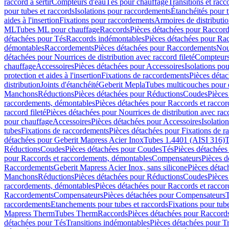
raccord à sertir
Compteurs d'eau
Tés pour chauffage
Transitions et rac
pour tubes et raccords
Isolations pour raccordements
Étanchéités pour t
aides à l'insertion
Fixations pour raccordements
Armoires de distributi
ML
Tubes ML pour chauffage
Raccords
Pièces détachées pour Raccor
détachées pour Tés
Raccords indémontables
Pièces détachées pour Ra
démontables
Raccordements
Pièces détachées pour Raccordements
Nou
détachées pour Nourrices de distribution avec raccord fileté
Compteurs
chauffage
Accessoires
Pièces détachées pour Accessoires
Isolations pou
protection et aides à l'insertion
Fixations de raccordements
Pièces déta
distribution
Joints d'étanchéité
Geberit Mepla
Tubes multicouches pour 
Manchons
Réductions
Pièces détachées pour Réductions
Coudes
Pièces
raccordements, démontables
Pièces détachées pour Raccords et racco
raccord fileté
Pièces détachées pour Nourrices de distribution avec racc
pour chauffage
Accessoires
Pièces détachées pour Accessoires
Isolatio
tubes
Fixations de raccordements
Pièces détachées pour Fixations de 
détachées pour Geberit Mapress Acier Inox
Tubes 1.4401 (AISI 316)
T
Réductions
Coudes
Pièces détachées pour Coudes
Tés
Pièces détachées
pour Raccords et raccordements, démontables
Compensateurs
Pièces 
Raccordements
Geberit Mapress Acier Inox, sans silicone
Pièces détac
Manchons
Réductions
Pièces détachées pour Réductions
Coudes
Pièces
raccordements, démontables
Pièces détachées pour Raccords et racco
Raccordements
Compensateurs
Pièces détachées pour Compensateurs
T
raccordements
Etanchements pour tubes et raccords
Fixations pour tub
Mapress Therm
Tubes Therm
Raccords
Pièces détachées pour Raccord
détachées pour Tés
Transitions indémontables
Pièces détachées pour T