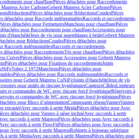
cordements pour chauffage
Pièces détachées pour Raccordements
t Mapress Acier Carbone
Geberit Mapress Acier Carbone
Pièces
hons
Réductions
Pièces détachées pour Réductions
Coudes
Pièces
es détachées pour Raccords indémontables
Raccords et raccordements,
Pièces détachées pour Fermetures
Manchons pour chauffage
Pièces
 détachées pour Raccordements pour chauffage
Accessoires pour
ints d'étanchéité
Jeux de vis pour assemblages à bride
Geberit Mapress
étachées pour Réductions
Coudes
Pièces détachées pour
ur Raccords indémontables
Raccords et raccordements,
es détachées pour Raccordements
Tés pour chauffage
Pièces détachées
ess Cuivre
Pièces détachées pour Accessoires pour Geberit Mapress
nts
Pièces détachées pour Fixations de raccordements
Joints
CuNiFe
Tubes 2.1972
Manchons
Pièces détachées pour
tables
Pièces détachées pour Raccords indémontables
Raccords et
soires pour Geberit Mapress CuNiFe
Joints d'étanchéité
Jeux de vis
essoires pour unités de rinçage hygiéniques
Capteurs
Câbles
Limiteurs
voirs et commandes de WC avec rinçage forcé hygiénique
Réservoirs à
éservoirs et commandes de WC avec rinçage forcé hygiénique
Pièces
étachées pour Blocs d’alimentation
Composants réseau
Vannes
Vannes
ge encastré
Avec raccords à sertir Mepla
Pièces détachées pour Avec
ièces détachées pour Vannes à siège incliné
Avec raccords à sertir
Avec raccords à sertir Mapress
Pièces détachées pour Avec raccords à
Avec raccords à sertir FlowFit
Pièces détachées pour Avec raccords à
 pour Avec raccords à sertir Mapress
Robinets à boisseau sphérique
s à sertir Mepla
Avec raccords à sertir Mapress
Pièces détachées pour