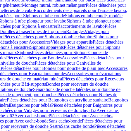
r générateur
Montage mural, robinet mélangeur
Pièces détachées pour
netteries de lavabo
Raccordements des appareils pour l’espace lavabo,
tachées pour Siphons en tube coudé
Siphons en tube coudé, modèle
Siphons à tube plongeur pour lavabo
Siphons à tube plongeur pour
achées pour Siphons à encastrer
Raccordements de lavabo
Pièces
Douilles à braser
Tubes de trop-plein
Rallonges
Vidages pour
re
Pièces détachées pour Siphons à double chambre
Siphons pour
 détachées pour Accessoires
Vidages pour appareils
Pièces détachées
hons à encastrer
Siphons apparents
Pièces détachées pour Siphons
rs muraux
Siphons
Pièces détachées pour Siphons
Coudes de
des
Pièces détachées pour Bondes
Accessoires
Pièces détachées pour
nivelles de douche
Pièces détachées pour Canivelles de
d
Pièces détachées pour Bondes pour douche de plain-pied
Accessoires
 détachées pour Evacuations murales
Accessoires pour évacuations
urs de douche en matériau minéral
Pièces détachées pour Receveurs
achées pour Bâti-supports
Bondes pour receveurs de douche
arations de douche
Séparations de douche latérales pour douche de
hes de rangement pour douches
Pièces détachées pour Niches de
aire
Pièces détachées pour Baignoires en acrylique sanitaire
Baignoires
inéral
Baignoires pour bébés
Pièces détachées pour Baignoires pour
tachées pour Vidages pour receveurs de douche, d52
Avec cache-
che, d62
Avec cache-bonde
Pièces détachées pour Avec cache-
ées pour Avec cache-bonde
Sans cache-bonde
Pièces détachées pour
 pour receveurs de douche Sestra
Sans cache-bonde
Pièces détachées