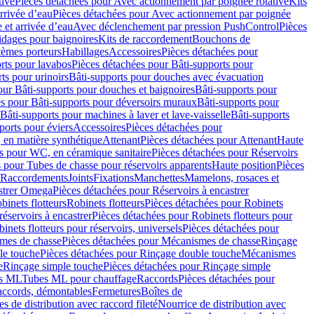
tive
Pièces détachées pour Avec actionnement par poignée rotative
Kits
rrivée d’eau
Pièces détachées pour Avec actionnement par poignée
 et arrivée d’eau
Avec déclenchement par pression PushControl
Pièces
idages pour baignoires
Kits de raccordement
Bouchons de
tèmes porteurs
Habillages
Accessoires
Pièces détachées pour
rts pour lavabos
Pièces détachées pour Bâti-supports pour
ts pour urinoirs
Bâti-supports pour douches avec évacuation
our Bâti-supports pour douches et baignoires
Bâti-supports pour
es pour Bâti-supports pour déversoirs muraux
Bâti-supports pour
Bâti-supports pour machines à laver et lave-vaisselle
Bâti-supports
ports pour éviers
Accessoires
Pièces détachées pour
 en matière synthétique
Attenant
Pièces détachées pour Attenant
Haute
s pour WC, en céramique sanitaire
Pièces détachées pour Réservoirs
 pour Tubes de chasse pour réservoirs apparents
Haute position
Pièces
r Raccordements
Joints
Fixations
Manchettes
Mamelons, rosaces et
astrer Omega
Pièces détachées pour Réservoirs à encastrer
inets flotteurs
Robinets flotteurs
Pièces détachées pour Robinets
réservoirs à encastrer
Pièces détachées pour Robinets flotteurs pour
inets flotteurs pour réservoirs, universels
Pièces détachées pour
mes de chasse
Pièces détachées pour Mécanismes de chasse
Rinçage
le touche
Pièces détachées pour Rinçage double touche
Mécanismes
e
Rinçage simple touche
Pièces détachées pour Rinçage simple
s ML
Tubes ML pour chauffage
Raccords
Pièces détachées pour
raccords, démontables
Fermetures
Boîtes de
s de distribution avec raccord fileté
Nourrice de distribution avec