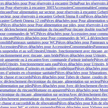
ces détachées pour Pour réservoirs à encastrer Delta
Pour les réservoirs 
our Pour réservoirs à encastrer 300T
Accessoires
Consommables
Command
rinçage
Pour alimentation sur secteur, pour réservoirs à encastrer Gebe
 secteur, pour réservoirs à encastrer Geberit Sigma 8 cm
Pièces détachées
encastrer Geberit Omega 12 cm
Pièces détachées pour Pour alimentation s
m
Pièces détachées pour Pour alimentation par piles, pour réservoirs à 
c déclenchement pneumatique du rinçage
Pour rinçage double touche
P
 pour commandes de WC
Pièces détachées pour Accessoires pour com
u rinçage
Pièces détachées pour Pour commandes de WC à déclencheme
onolith
Panneaux sanitaires pour WC
Pièces détachées pour Panneaux s
Accessoires
Pièces détachées pour Accessoires
Consommables
Panneaux 
s suspendus et au sol
Urinoirs
Urinoirs, fonctionnement avec rinçage, av
fonctionnement avec rinçage, sans bride
Pièces détachées pour Urinoirs,
ir apparente ou à encastrer
Avec commande d'urinoir intégrée
Pièces d
grée
Urinoirs, fonctionnement sans eau
Pièces détachées pour Urinoirs, 
noirs
Séparations d’urinoirs en matière synthétique
Pièces détachées pour
ons d’urinoirs en céramique sanitaire
Pièces détachées pour Séparations 
de chasse et raccords
Pièces détachées pour Tubes de chasse, coudes de 
c déclenchement électronique du rinçage, alimentation sur secteur
Pièc
limentation par piles
Pièces détachées pour Avec déclenchement électron
neumatique du rinçage
Montage en apparent
Pièces détachées pour Mont
tronique du rinçage, alimentation sur secteur
Avec déclenchement électr
clenchement pneumatique du rinçage
Accessoires
Pièces détachées pour
 chasse et raccords
Kits de rénovation
Pièces détachées pour Kits de ré
dages pour WC et vidoirs suspendus
Pièces détachées pour Vidages po