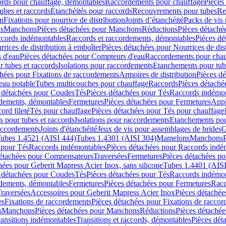
cords pour chauffage, démontables
Raccordements pour chauffage
Pièces
ubes et raccords
Étanchéités pour raccords
Recouvrements pour tubes
Re
on
Fixations pour nourrice de distribution
Joints d’étanchéité
Packs de vis
ds
Manchons
Pièces détachées pour Manchons
Réductions
Pièces détaché
ccords indémontables
Raccords et raccordements, démontables
Pièces dé
rrices de distribution à emboîter
Pièces détachées pour Nourrices de dis
 d'eau
Pièces détachées pour Compteurs d'eau
Raccordements pour chau
r tubes et raccords
Isolations pour raccordements
Etanchements pour tube
chées pour Fixations de raccordements
Armoires de distribution
Pièces dé
eau potable
Tubes multicouches pour chauffage
Raccords
Pièces détaché
 détachées pour Coudes
Tés
Pièces détachées pour Tés
Raccords indémon
rdements, démontables
Fermetures
Pièces détachées pour Fermetures
Appl
ord fileté
Tés pour chauffage
Pièces détachées pour Tés pour chauffage
ns pour tubes et raccords
Isolations pour raccordements
Etanchements pour
raccordements
Joints d'étanchéité
Jeux de vis pour assemblages de brides
G
ubes 1.4521 (AISI 444)
Tubes 1.4301 (AISI 304)
Mamelons
Manchons
 pour Tés
Raccords indémontables
Pièces détachées pour Raccords indé
détachées pour Compensateurs
Traversées
Fermetures
Pièces détachées po
hées pour Geberit Mapress Acier Inox, sans silicone
Tubes 1.4401 (AISI
 détachées pour Coudes
Tés
Pièces détachées pour Tés
Raccords indémon
rdements, démontables
Fermetures
Pièces détachées pour Fermetures
Racc
raversées
Accessoires pour Geberit Mapress Acier Inox
Pièces détachée
es
Fixations de raccordements
Pièces détachées pour Fixations de racco
s
Manchons
Pièces détachées pour Manchons
Réductions
Pièces détachée
ransitions indémontables
Transitions et raccords, démontables
Pièces dét