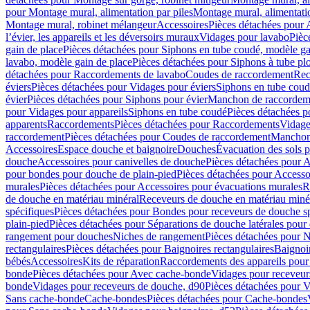
pour Montage mural, alimentation par piles
Montage mural, alimentati
Montage mural, robinet mélangeur
Accessoires
Pièces détachées pour 
l’évier, les appareils et les déversoirs muraux
Vidages pour lavabo
Pièc
gain de place
Pièces détachées pour Siphons en tube coudé, modèle ga
lavabo, modèle gain de place
Pièces détachées pour Siphons à tube pl
détachées pour Raccordements de lavabo
Coudes de raccordement
Rec
éviers
Pièces détachées pour Vidages pour éviers
Siphons en tube cou
évier
Pièces détachées pour Siphons pour évier
Manchon de raccordem
pour Vidages pour appareils
Siphons en tube coudé
Pièces détachées p
apparents
Raccordements
Pièces détachées pour Raccordements
Vidage
raccordement
Pièces détachées pour Coudes de raccordement
Manchon
Accessoires
Espace douche et baignoire
Douches
Évacuation des sols 
douche
Accessoires pour canivelles de douche
Pièces détachées pour A
pour bondes pour douche de plain-pied
Pièces détachées pour Accesso
murales
Pièces détachées pour Accessoires pour évacuations murales
R
de douche en matériau minéral
Receveurs de douche en matériau miné
spécifiques
Pièces détachées pour Bondes pour receveurs de douche s
plain-pied
Pièces détachées pour Séparations de douche latérales pour
rangement pour douches
Niches de rangement
Pièces détachées pour 
rectangulaires
Pièces détachées pour Baignoires rectangulaires
Baignoi
bébés
Accessoires
Kits de réparation
Raccordements des appareils pour 
bonde
Pièces détachées pour Avec cache-bonde
Vidages pour receveur
bonde
Vidages pour receveurs de douche, d90
Pièces détachées pour 
Sans cache-bonde
Cache-bondes
Pièces détachées pour Cache-bondes