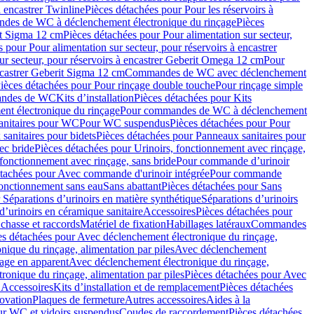
à encastrer Twinline
Pièces détachées pour Pour les réservoirs à
es de WC à déclenchement électronique du rinçage
Pièces
rit Sigma 12 cm
Pièces détachées pour Pour alimentation sur secteur,
 pour Pour alimentation sur secteur, pour réservoirs à encastrer
ur secteur, pour réservoirs à encastrer Geberit Omega 12 cm
Pour
encastrer Geberit Sigma 12 cm
Commandes de WC avec déclenchement
ièces détachées pour Pour rinçage double touche
Pour rinçage simple
mandes de WC
Kits d’installation
Pièces détachées pour Kits
nt électronique du rinçage
Pour commandes de WC à déclenchement
anitaires pour WC
Pour WC suspendus
Pièces détachées pour Pour
sanitaires pour bidets
Pièces détachées pour Panneaux sanitaires pour
ec bride
Pièces détachées pour Urinoirs, fonctionnement avec rinçage,
 fonctionnement avec rinçage, sans bride
Pour commande d’urinoir
étachées pour Avec commande d'urinoir intégrée
Pour commande
fonctionnement sans eau
Sans abattant
Pièces détachées pour Sans
 Séparations d’urinoirs en matière synthétique
Séparations d’urinoirs
d’urinoirs en céramique sanitaire
Accessoires
Pièces détachées pour
chasse et raccords
Matériel de fixation
Habillages latéraux
Commandes
es détachées pour Avec déclenchement électronique du rinçage,
ique du rinçage, alimentation par piles
Avec déclenchement
age en apparent
Avec déclenchement électronique du rinçage,
onique du rinçage, alimentation par piles
Pièces détachées pour Avec
 Accessoires
Kits d’installation et de remplacement
Pièces détachées
novation
Plaques de fermeture
Autres accessoires
Aides à la
ur WC et vidoirs suspendus
Coudes de raccordement
Pièces détachées