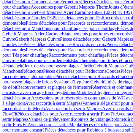
détachées pour Compensateurs
Fermetures
Pièces détachées pour Ferm
pour chauffage
Accessoires pour Geberit Mapress Therm
Joints d’étan
détachées pour Geberit Mapress Acier Carbone
Tubes 1.0034 (E 195)
détachées pour Coudes
Tés
Pièces détachées pour Tés
Raccords en cro
démontables
Pièces détachées pour Raccords et raccordements, démon
détachées pour Manchons pour chauffage
Tés pour chauffage
Pièces d
Geberit Mapress Acier Carbone
Etanchements pour tubes et raccords
E
Cuivre
Geberit Mapress Cuivre
Pièces détachées pour Geberit Mapres
Coudes
Tés
Pièces détachées pour Tés
Raccords en croix
Pièces détach
démontables
Pièces détachées pour Raccords et raccordements, démon
pour Tés pour chauffage
Raccordements pour chauffage
Pièces détach
Cuivre
Isolations pour raccordements
Etanchements pour tubes et racc
d'étanchéité
Jeux de vis pour assemblages à bride
Geberit Mapress Cu
Manchons
Réductions
Pièces détachées pour Réductions
Coudes
Pièces
raccordements, démontables
Pièces détachées pour Raccords et racco
pour assemblages de brides
Système d’hygiène Geberit
Unités de rinç
de débit
Recouvrements et plaques de fermeture
Réservoirs et comman
encastrer avec rinçage forcé hygiénique
Modules d’hygiène à intégrer
détachées pour Accessoires pour réservoirs et commandes de WC avec
à siège droit
Avec raccords à sertir Mapress
Vannes à siège droit pour 
raccords à sertir Mepla
Avec raccords à sertir Mapress
Avec raccords fi
FlowFit
Pièces détachées pour Avec raccords à sertir FlowFit
Avec racc
sertir Mapress
Vannes de prélèvement
Robinets de vidange
Robinets à 
sertir FlowFit
Avec raccords à sertir Mepla
Pièces détachées pour Avec 
pour montage encastré
Pièces détachées pour Robinets à boisseau sph