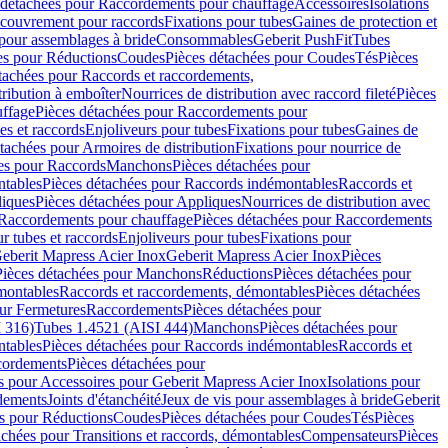
 détachées pour Raccordements pour chauffage
Accessoires
Isolations
couvrement pour raccords
Fixations pour tubes
Gaines de protection et
 pour assemblages à bride
Consommables
Geberit PushFit
Tubes
es pour Réductions
Coudes
Pièces détachées pour Coudes
Tés
Pièces
tachées pour Raccords et raccordements,
tribution à emboîter
Nourrices de distribution avec raccord fileté
Pièces
ffage
Pièces détachées pour Raccordements pour
s et raccords
Enjoliveurs pour tubes
Fixations pour tubes
Gaines de
tachées pour Armoires de distribution
Fixations pour nourrice de
es pour Raccords
Manchons
Pièces détachées pour
tables
Pièces détachées pour Raccords indémontables
Raccords et
iques
Pièces détachées pour Appliques
Nourrices de distribution avec
Raccordements pour chauffage
Pièces détachées pour Raccordements
 tubes et raccords
Enjoliveurs pour tubes
Fixations pour
eberit Mapress Acier Inox
Geberit Mapress Acier Inox
Pièces
Pièces détachées pour Manchons
Réductions
Pièces détachées pour
montables
Raccords et raccordements, démontables
Pièces détachées
ur Fermetures
Raccordements
Pièces détachées pour
 316)
Tubes 1.4521 (AISI 444)
Manchons
Pièces détachées pour
tables
Pièces détachées pour Raccords indémontables
Raccords et
ordements
Pièces détachées pour
s pour Accessoires pour Geberit Mapress Acier Inox
Isolations pour
rdements
Joints d'étanchéité
Jeux de vis pour assemblages à bride
Geberit
s pour Réductions
Coudes
Pièces détachées pour Coudes
Tés
Pièces
achées pour Transitions et raccords, démontables
Compensateurs
Pièces