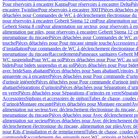
Pour réservoirs à encastrer Kappa
Pour réservoirs à encastrer Delta
Piè
encastrer Twinline
Pour réservoirs à encastrer 300T
Pièces détachées p
détachées pour Commandes de WC à déclenchement électronique du 
pour réservoirs à encastrer Geberit Sigma 12 cm
Pour alimentation sur
Geberit Sigma 8 cm
Pour alimentation sur secteur, pour réservoirs à 
alimentation par piles, pour réservoirs à encastrer Geberit Sigma 12 c
pneumatique du rinçage
Pièces détachées pour Commandes de WC ave
touche
Pièces détachées pour Pour rinçage simple touche
Accessoires
d’installation
Pour commandes de WC à déclenchement électronique d
pneumatique du rinçage
Raccordements
Panneaux sanitaires Geberit M
WC suspendus
Pour WC au sol
Pièces détachées pour Pour WC au sol
bidets
Pour bidets suspendus et au sol
Pièces détachées pour Pour bidet
avec bride
Sans abattant
Pièces détachées pour Sans abattant
Urinoirs, 
apparente ou à encastrer
Pièces détachées pour Pour commande d’urino
d'urinoir intégrée
Pièces détachées pour Pour commande d'urinoir inté
abattant
Séparations d’urinoirs
Pièces détachées pour Séparations d’uri
en verre
Pièces détachées pour Séparations d’urinoirs en verre
Séparati
Accessoires
Siphons et accessoires de siphon
Tubes de chasse, coudes 
dʼurinoir
Montage encastré
Pièces détachées pour Montage encastré
Ave
alimentation sur secteur
Avec déclenchement électronique du rinçage, a
pneumatique du rinçage
Pièces détachées pour Avec déclenchement p
alimentation sur secteur
Pièces détachées pour Avec déclenchement élec
déclenchement électronique du rinçage, alimentation par piles
Avec dé
pour Kits d’installation et de remplacement
Tubes de chasse, coudes de
commande
Raccordements des appareils pour WC, urinoirs et bidets
Vi