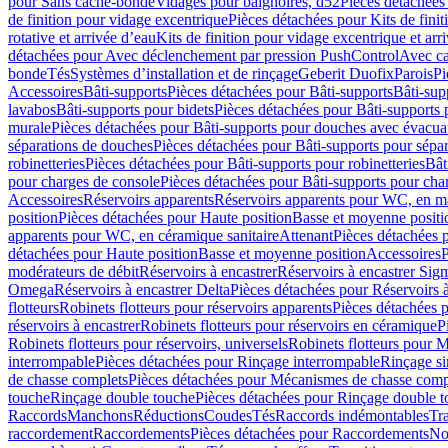
pour Sans cache-bonde
Vidages pour baignoires, d52
Pièces détachées
de finition pour vidage excentrique
Pièces détachées pour Kits de fini
rotative et arrivée d’eau
Kits de finition pour vidage excentrique et arr
détachées pour Avec déclenchement par pression PushControl
Avec c
bonde
Tés
Systèmes d’installation et de rinçage
Geberit Duofix
Parois
Pi
Accessoires
Bâti-supports
Pièces détachées pour Bâti-supports
Bâti-su
lavabos
Bâti-supports pour bidets
Pièces détachées pour Bâti-supports 
murale
Pièces détachées pour Bâti-supports pour douches avec évacua
séparations de douches
Pièces détachées pour Bâti-supports pour sépa
robinetteries
Pièces détachées pour Bâti-supports pour robinetteries
Bât
pour charges de console
Pièces détachées pour Bâti-supports pour cha
Accessoires
Réservoirs apparents
Réservoirs apparents pour WC, en ma
position
Pièces détachées pour Haute position
Basse et moyenne positi
apparents pour WC, en céramique sanitaire
Attenant
Pièces détachées 
détachées pour Haute position
Basse et moyenne position
Accessoires
P
modérateurs de débit
Réservoirs à encastrer
Réservoirs à encastrer Sig
Omega
Réservoirs à encastrer Delta
Pièces détachées pour Réservoirs à
flotteurs
Robinets flotteurs pour réservoirs apparents
Pièces détachées p
réservoirs à encastrer
Robinets flotteurs pour réservoirs en céramique
P
Robinets flotteurs pour réservoirs, universels
Robinets flotteurs pour 
interrompable
Pièces détachées pour Rinçage interrompable
Rinçage s
de chasse complets
Pièces détachées pour Mécanismes de chasse comp
touche
Rinçage double touche
Pièces détachées pour Rinçage double 
Raccords
Manchons
Réductions
Coudes
Tés
Raccords indémontables
Tra
raccordement
Raccordements
Pièces détachées pour Raccordements
Nou