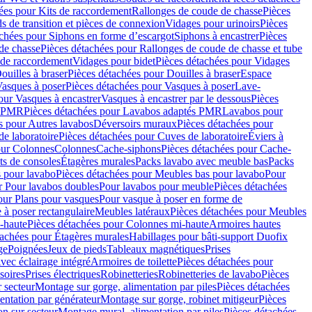
ées pour Kits de raccordement
Rallonges de coude de chasse
Pièces
s de transition et pièces de connexion
Vidages pour urinoirs
Pièces
achées pour Siphons en forme d’escargot
Siphons à encastrer
Pièces
de chasse
Pièces détachées pour Rallonges de coude de chasse et tube
 de raccordement
Vidages pour bidet
Pièces détachées pour Vidages
ouilles à braser
Pièces détachées pour Douilles à braser
Espace
asques à poser
Pièces détachées pour Vasques à poser
Lave-
our Vasques à encastrer
Vasques à encastrer par le dessous
Pièces
s PMR
Pièces détachées pour Lavabos adaptés PMR
Lavabos pour
s pour Autres lavabos
Déversoirs muraux
Pièces détachées pour
e laboratoire
Pièces détachées pour Cuves de laboratoire
Éviers à
our Colonnes
Colonnes
Cache-siphons
Pièces détachées pour Cache-
ts de consoles
Étagères murales
Packs lavabo avec meuble bas
Packs
 pour lavabo
Pièces détachées pour Meubles bas pour lavabo
Pour
r Pour lavabos doubles
Pour lavabos pour meuble
Pièces détachées
our Plans pour vasques
Pour vasque à poser en forme de
 à poser rectangulaire
Meubles latéraux
Pièces détachées pour Meubles
-haute
Pièces détachées pour Colonnes mi-haute
Armoires hautes
tachées pour Étagères murales
Habillages pour bâti-support Duofix
ge
Poignées
Jeux de pieds
Tableaux magnétiques
Prises
vec éclairage intégré
Armoires de toilette
Pièces détachées pour
soires
Prises électriques
Robinetteries
Robinetteries de lavabo
Pièces
 secteur
Montage sur gorge, alimentation par piles
Pièces détachées
entation par générateur
Montage sur gorge, robinet mitigeur
Pièces
n sur secteur
Montage mural, alimentation par piles
Pièces détachées