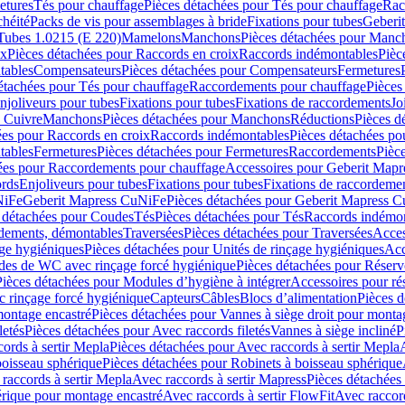
etures
Tés pour chauffage
Pièces détachées pour Tés pour chauffage
Rac
chéité
Packs de vis pour assemblages à bride
Fixations pour tubes
Geberi
Tubes 1.0215 (E 220)
Mamelons
Manchons
Pièces détachées pour Manc
ix
Pièces détachées pour Raccords en croix
Raccords indémontables
Pièc
tables
Compensateurs
Pièces détachées pour Compensateurs
Fermetures
étachées pour Tés pour chauffage
Raccordements pour chauffage
Pièces
njoliveurs pour tubes
Fixations pour tubes
Fixations de raccordements
Jo
s Cuivre
Manchons
Pièces détachées pour Manchons
Réductions
Pièces d
ées pour Raccords en croix
Raccords indémontables
Pièces détachées po
tables
Fermetures
Pièces détachées pour Fermetures
Raccordements
Pièc
ées pour Raccordements pour chauffage
Accessoires pour Geberit Mapr
ords
Enjoliveurs pour tubes
Fixations pour tubes
Fixations de raccordeme
NiFe
Geberit Mapress CuNiFe
Pièces détachées pour Geberit Mapress 
 détachées pour Coudes
Tés
Pièces détachées pour Tés
Raccords indémon
rdements, démontables
Traversées
Pièces détachées pour Traversées
Acces
age hygiéniques
Pièces détachées pour Unités de rinçage hygiéniques
Acc
des de WC avec rinçage forcé hygiénique
Pièces détachées pour Réser
Pièces détachées pour Modules d’hygiène à intégrer
Accessoires pour r
 rinçage forcé hygiénique
Capteurs
Câbles
Blocs d’alimentation
Pièces d
montage encastré
Pièces détachées pour Vannes à siège droit pour monta
letés
Pièces détachées pour Avec raccords filetés
Vannes à siège incliné
P
ords à sertir Mepla
Pièces détachées pour Avec raccords à sertir Mepla
boisseau sphérique
Pièces détachées pour Robinets à boisseau sphérique
raccords à sertir Mepla
Avec raccords à sertir Mapress
Pièces détachées
érique pour montage encastré
Avec raccords à sertir FlowFit
Avec raccord