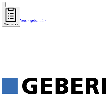
Vers « geberit.fr »
Mes listes