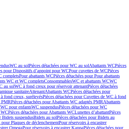
endus
WC au sol
Pièces détachées pour WC au sol
Abattants WC
Pièces
es pour Dispositifs d’appoint pour WC
Pour cuvettes de WC
Pièces
C complets
Pour abattants WC
Pièces détachées pour Pour abattants
ants WC et WC complets
Consommables
WC et abattants WC
WC
C au sol
WC à fond creux pour réservoir attenant
Pièces détachées
amique sanitaire
Attenant
Abattants WC
Pièces détachées pour
à fond creux, surélevés
Pièces détachées pour Cuvettes de WC à fond
és PMR
Pièces détachées pour Abattants WC adaptés PMR
Abattants
r WC pour enfants
WC suspendus
Pièces détachées pour WC
s WC
Pièces détachées pour Abattants WC
Lunettes d’abattant
Pièces
r Bidets suspendus
Bidets au sol
Pièces détachées pour Bidets au
s pour Plaques de déclenchement
Pour réservoirs à encastrer
astrer Omega
Pour réservoirs à encastrer Kappa
Pièces détachées pour