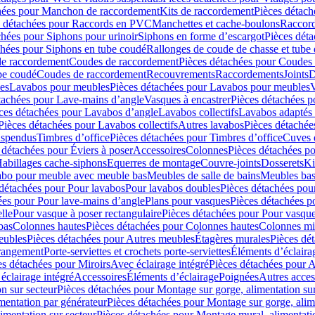
hées pour Manchon de raccordement
Kits de raccordement
Pièces détach
s détachées pour Raccords en PVC
Manchettes et cache-boulons
Raccord
chées pour Siphons pour urinoir
Siphons en forme d’escargot
Pièces dét
chées pour Siphons en tube coudé
Rallonges de coude de chasse et tube 
de raccordement
Coudes de raccordement
Pièces détachées pour Coudes
be coudé
Coudes de raccordement
Recouvrements
Raccordements
Joints
D
es
Lavabos pour meubles
Pièces détachées pour Lavabos pour meubles
V
tachées pour Lave-mains d’angle
Vasques à encastrer
Pièces détachées p
ces détachées pour Lavabos d’angle
Lavabos collectifs
Lavabos adapté
Pièces détachées pour Lavabos collectifs
Autres lavabos
Pièces détachée
uspendus
Timbres dʼoffice
Pièces détachées pour Timbres dʼoffice
Cuves d
 détachées pour Éviers à poser
Accessoires
Colonnes
Pièces détachées p
abillages cache-siphons
Equerres de montage
Couvre-joints
Dosserets
Ki
vabo pour meuble avec meuble bas
Meubles de salle de bains
Meubles bas
 détachées pour Pour lavabos
Pour lavabos doubles
Pièces détachées pou
ées pour Pour lave-mains d’angle
Plans pour vasques
Pièces détachées p
lle
Pour vasque à poser rectangulaire
Pièces détachées pour Pour vasque
bas
Colonnes hautes
Pièces détachées pour Colonnes hautes
Colonnes mi
eubles
Pièces détachées pour Autres meubles
Étagères murales
Pièces dé
 rangement
Porte-serviettes et crochets porte-serviettes
Éléments d’éclaira
es détachées pour Miroirs
Avec éclairage intégré
Pièces détachées pour A
éclairage intégré
Accessoires
Éléments d’éclairage
Poignées
Autres acces
n sur secteur
Pièces détachées pour Montage sur gorge, alimentation sur
mentation par générateur
Pièces détachées pour Montage sur gorge, alim
imentation sur secteur
Pièces détachées pour Montage mural, alimentatio