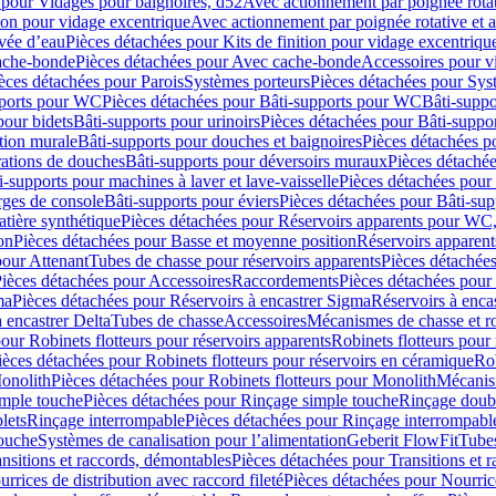
 pour Vidages pour baignoires, d52
Avec actionnement par poignée rota
tion pour vidage excentrique
Avec actionnement par poignée rotative et a
ivée d’eau
Pièces détachées pour Kits de finition pour vidage excentrique
ache-bonde
Pièces détachées pour Avec cache-bonde
Accessoires pour v
èces détachées pour Parois
Systèmes porteurs
Pièces détachées pour Sys
pports pour WC
Pièces détachées pour Bâti-supports pour WC
Bâti-suppo
pour bidets
Bâti-supports pour urinoirs
Pièces détachées pour Bâti-suppor
tion murale
Bâti-supports pour douches et baignoires
Pièces détachées p
rations de douches
Bâti-supports pour déversoirs muraux
Pièces détaché
i-supports pour machines à laver et lave-vaisselle
Pièces détachées pour 
rges de console
Bâti-supports pour éviers
Pièces détachées pour Bâti-sup
tière synthétique
Pièces détachées pour Réservoirs apparents pour WC,
on
Pièces détachées pour Basse et moyenne position
Réservoirs apparent
pour Attenant
Tubes de chasse pour réservoirs apparents
Pièces détachées
ièces détachées pour Accessoires
Raccordements
Pièces détachées pou
ma
Pièces détachées pour Réservoirs à encastrer Sigma
Réservoirs à enc
 encastrer Delta
Tubes de chasse
Accessoires
Mécanismes de chasse et rob
our Robinets flotteurs pour réservoirs apparents
Robinets flotteurs pour 
ièces détachées pour Robinets flotteurs pour réservoirs en céramique
Rob
Monolith
Pièces détachées pour Robinets flotteurs pour Monolith
Mécanis
imple touche
Pièces détachées pour Rinçage simple touche
Rinçage doub
lets
Rinçage interrompable
Pièces détachées pour Rinçage interrompabl
touche
Systèmes de canalisation pour l’alimentation
Geberit FlowFit
Tube
nsitions et raccords, démontables
Pièces détachées pour Transitions et 
rrices de distribution avec raccord fileté
Pièces détachées pour Nourrice