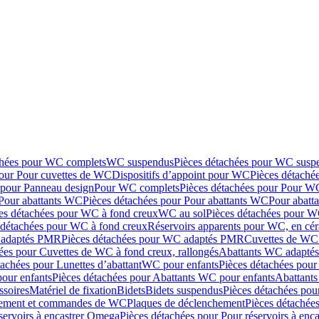
chées pour WC complets
WC suspendus
Pièces détachées pour WC susp
pour Pour cuvettes de WC
Dispositifs d’appoint pour WC
Pièces détaché
 pour Panneau design
Pour WC complets
Pièces détachées pour Pour W
Pour abattants WC
Pièces détachées pour Pour abattants WC
Pour abatt
es détachées pour WC à fond creux
WC au sol
Pièces détachées pour W
 détachées pour WC à fond creux
Réservoirs apparents pour WC, en cér
adaptés PMR
Pièces détachées pour WC adaptés PMR
Cuvettes de WC 
ées pour Cuvettes de WC à fond creux, rallongés
Abattants WC adapt
tachées pour Lunettes d’abattant
WC pour enfants
Pièces détachées pou
our enfants
Pièces détachées pour Abattants WC pour enfants
Abattant
ssoires
Matériel de fixation
Bidets
Bidets suspendus
Pièces détachées pou
hement et commandes de WC
Plaques de déclenchement
Pièces détachée
servoirs à encastrer Omega
Pièces détachées pour Pour réservoirs à enc