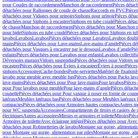
pour Coudes de raccordement
Manchon de raccordement
Pièces détac
détachées pour Rallonges de coude de chasse
Raccords en PVC
Pièce
détachées pour Vidages pour urinoirs
Siphons pour urinoir
Pièces déta
détachées pour Siphons à encastrer
Siphons en tube coudé
Pièces déta
de chasse
Manchon de raccordement
Pièces détachées pour Manchon 
pour bidet
Siphons en tube coudé
Pièces détachées pour Siphons en tu
lavabo
Lavabos
Lavabos
Pièces détachées pour Lavabos
Lavabos doubl
mains
Pièces détachées pour Lave-mains
Lave-mains d’angle
Pièces dé
détachées pour Vasques à encastrer par le dessous
Lavabos d’angle
Piè
enfants
Pièces détachées pour Lavabos pour enfants
Lavabos collectifs
Déversoirs muraux
Vidoirs suspendus
Pièces détachées pour Vidoirs s
encastrer
Pièces détachées pour Éviers à encastrer
Éviers à poser
Pièces
siphons
Accessoires
Cache-bondes
Porte-serviettes
Matériel de fixation
H
lavabo pour meuble avec meuble bas
Pièces détachées pour Packs la
lave-mains
Pièces détachées pour Pour lave-mains
Pour lavabos
Pièces
pour Pour lavabos pour meuble
Pour lave-mains d’angle
Pièces détach
coupelle
Pièces détachées pour Pour vasque à poser en forme de coupe
latéraux
Meubles latéraux bas
Pièces détachées pour Meubles latéraux 
compactes
Pièces détachées pour Armoires hautes compactes
Autres m
pour WC suspendu
Accessoires
Compartiments de tiroirs et casiers de
électriques
Autres accessoires
Miroirs et armoires et toilette
Miroirs
Pièc
Armoires de toilette
Avec éclairage intégré
Pièces détachées pour Avec 
détachées pour Robinetteries de lavabo
Montage sur gorge, alimentatio
pour Montage sur gorge, alimentation par piles
Montage sur gorge, ali
détachées pour Montage sur gorge, robinet mitigeur
Montage mural, al