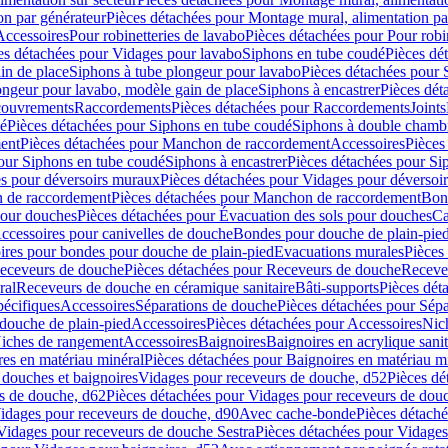
on par générateur
Pièces détachées pour Montage mural, alimentation pa
Accessoires
Pour robinetteries de lavabo
Pièces détachées pour Pour robi
es détachées pour Vidages pour lavabo
Siphons en tube coudé
Pièces dé
in de place
Siphons à tube plongeur pour lavabo
Pièces détachées pour 
ongeur pour lavabo, modèle gain de place
Siphons à encastrer
Pièces dét
ouvrements
Raccordements
Pièces détachées pour Raccordements
Joints
dé
Pièces détachées pour Siphons en tube coudé
Siphons à double chamb
ent
Pièces détachées pour Manchon de raccordement
Accessoires
Pièces
our Siphons en tube coudé
Siphons à encastrer
Pièces détachées pour Sip
s pour déversoirs muraux
Pièces détachées pour Vidages pour déversoi
 de raccordement
Pièces détachées pour Manchon de raccordement
Bon
pour douches
Pièces détachées pour Évacuation des sols pour douches
Ca
ccessoires pour canivelles de douche
Bondes pour douche de plain-pie
ires pour bondes pour douche de plain-pied
Evacuations murales
Pièces
eceveurs de douche
Pièces détachées pour Receveurs de douche
Receve
ral
Receveurs de douche en céramique sanitaire
Bâti-supports
Pièces dét
pécifiques
Accessoires
Séparations de douche
Pièces détachées pour Sép
 douche de plain-pied
Accessoires
Pièces détachées pour Accessoires
Nic
Niches de rangement
Accessoires
Baignoires
Baignoires en acrylique sanit
res en matériau minéral
Pièces détachées pour Baignoires en matériau m
douches et baignoires
Vidages pour receveurs de douche, d52
Pièces dé
s de douche, d62
Pièces détachées pour Vidages pour receveurs de dou
Vidages pour receveurs de douche, d90
Avec cache-bonde
Pièces détach
Vidages pour receveurs de douche Sestra
Pièces détachées pour Vidages