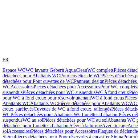
FR
Espace WC
WC lavants Geberit AquaClean
WC complets
Pièces déta
détachées pour Abattants WC
Pour cuvettes de WC
Pièces détachées 
détachées pour Pour cuvettes de WC
Panneau design
Pièces détachées
WC
Accessoires
Pièces détachées pour Accessoires
Pour WC complets
suspendus
Pièces détachées pour WC suspendus
WC à fond creux
Pièc
pour WC à fond creux pour réservoir attenant
WC à fond creux
Pièces
Abattants WC
Abattants WC
Pièces détachées pour Abattants WC
WC 
creux, surélevés
Cuvettes de WC à fond creux, rallongés
Pièces détach
WC
Pièces détachées pour Abattants WC
Lunettes d’abattant
Pièces dé
suspendus
WC au sol
Pièces détachées pour WC au sol
Abattants WC p
détachées pour Lunettes d’abattant
Siège à la turque
Avec rinçage
Acce
sol
Accessoires
Pièces détachées pour Accessoires
Plaques de déclenc
Sigma
Pièces détachées pour Pour réservoirs à encastrer Sigma
Pour ré