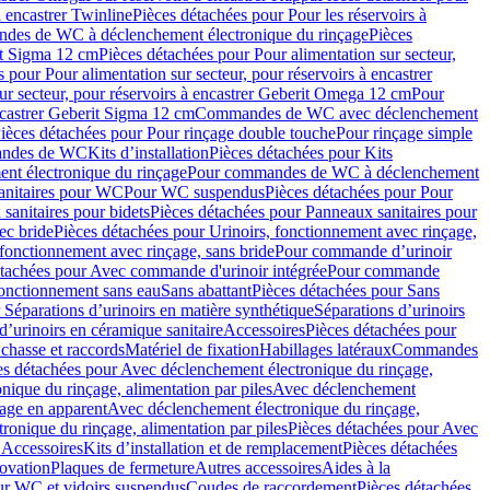
à encastrer Twinline
Pièces détachées pour Pour les réservoirs à
es de WC à déclenchement électronique du rinçage
Pièces
rit Sigma 12 cm
Pièces détachées pour Pour alimentation sur secteur,
 pour Pour alimentation sur secteur, pour réservoirs à encastrer
ur secteur, pour réservoirs à encastrer Geberit Omega 12 cm
Pour
encastrer Geberit Sigma 12 cm
Commandes de WC avec déclenchement
ièces détachées pour Pour rinçage double touche
Pour rinçage simple
mandes de WC
Kits d’installation
Pièces détachées pour Kits
nt électronique du rinçage
Pour commandes de WC à déclenchement
anitaires pour WC
Pour WC suspendus
Pièces détachées pour Pour
sanitaires pour bidets
Pièces détachées pour Panneaux sanitaires pour
ec bride
Pièces détachées pour Urinoirs, fonctionnement avec rinçage,
 fonctionnement avec rinçage, sans bride
Pour commande d’urinoir
étachées pour Avec commande d'urinoir intégrée
Pour commande
fonctionnement sans eau
Sans abattant
Pièces détachées pour Sans
 Séparations d’urinoirs en matière synthétique
Séparations d’urinoirs
d’urinoirs en céramique sanitaire
Accessoires
Pièces détachées pour
chasse et raccords
Matériel de fixation
Habillages latéraux
Commandes
es détachées pour Avec déclenchement électronique du rinçage,
ique du rinçage, alimentation par piles
Avec déclenchement
age en apparent
Avec déclenchement électronique du rinçage,
onique du rinçage, alimentation par piles
Pièces détachées pour Avec
 Accessoires
Kits d’installation et de remplacement
Pièces détachées
novation
Plaques de fermeture
Autres accessoires
Aides à la
ur WC et vidoirs suspendus
Coudes de raccordement
Pièces détachées