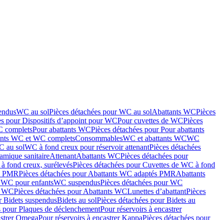
endus
WC au sol
Pièces détachées pour WC au sol
Abattants WC
Pièces
es pour Dispositifs d’appoint pour WC
Pour cuvettes de WC
Pièces
C complets
Pour abattants WC
Pièces détachées pour Pour abattants
ants WC et WC complets
Consommables
WC et abattants WC
WC
C au sol
WC à fond creux pour réservoir attenant
Pièces détachées
amique sanitaire
Attenant
Abattants WC
Pièces détachées pour
à fond creux, surélevés
Pièces détachées pour Cuvettes de WC à fond
és PMR
Pièces détachées pour Abattants WC adaptés PMR
Abattants
r WC pour enfants
WC suspendus
Pièces détachées pour WC
s WC
Pièces détachées pour Abattants WC
Lunettes d’abattant
Pièces
r Bidets suspendus
Bidets au sol
Pièces détachées pour Bidets au
s pour Plaques de déclenchement
Pour réservoirs à encastrer
astrer Omega
Pour réservoirs à encastrer Kappa
Pièces détachées pour