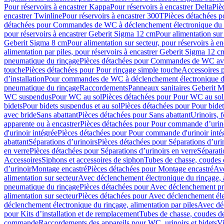
Pour réservoirs à encastrer Kappa
Pour réservoirs à encastrer Delta
Piè
encastrer Twinline
Pour réservoirs à encastrer 300T
Pièces détachées p
détachées pour Commandes de WC à déclenchement électronique du 
pour réservoirs à encastrer Geberit Sigma 12 cm
Pour alimentation sur
Geberit Sigma 8 cm
Pour alimentation sur secteur, pour réservoirs à 
alimentation par piles, pour réservoirs à encastrer Geberit Sigma 12 c
pneumatique du rinçage
Pièces détachées pour Commandes de WC ave
touche
Pièces détachées pour Pour rinçage simple touche
Accessoires
d’installation
Pour commandes de WC à déclenchement électronique d
pneumatique du rinçage
Raccordements
Panneaux sanitaires Geberit M
WC suspendus
Pour WC au sol
Pièces détachées pour Pour WC au sol
bidets
Pour bidets suspendus et au sol
Pièces détachées pour Pour bidet
avec bride
Sans abattant
Pièces détachées pour Sans abattant
Urinoirs, 
apparente ou à encastrer
Pièces détachées pour Pour commande d’urino
d'urinoir intégrée
Pièces détachées pour Pour commande d'urinoir inté
abattant
Séparations d’urinoirs
Pièces détachées pour Séparations d’uri
en verre
Pièces détachées pour Séparations d’urinoirs en verre
Séparati
Accessoires
Siphons et accessoires de siphon
Tubes de chasse, coudes 
dʼurinoir
Montage encastré
Pièces détachées pour Montage encastré
Ave
alimentation sur secteur
Avec déclenchement électronique du rinçage, a
pneumatique du rinçage
Pièces détachées pour Avec déclenchement p
alimentation sur secteur
Pièces détachées pour Avec déclenchement élec
déclenchement électronique du rinçage, alimentation par piles
Avec dé
pour Kits d’installation et de remplacement
Tubes de chasse, coudes de
commande
Raccordements des appareils pour WC, urinoirs et bidets
Vi