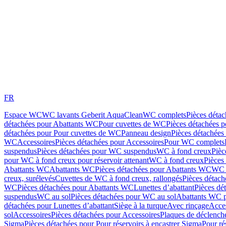
FR
Espace WC
WC lavants Geberit AquaClean
WC complets
Pièces déta
détachées pour Abattants WC
Pour cuvettes de WC
Pièces détachées 
détachées pour Pour cuvettes de WC
Panneau design
Pièces détachées
WC
Accessoires
Pièces détachées pour Accessoires
Pour WC complets
suspendus
Pièces détachées pour WC suspendus
WC à fond creux
Pièc
pour WC à fond creux pour réservoir attenant
WC à fond creux
Pièces
Abattants WC
Abattants WC
Pièces détachées pour Abattants WC
WC 
creux, surélevés
Cuvettes de WC à fond creux, rallongés
Pièces détach
WC
Pièces détachées pour Abattants WC
Lunettes d’abattant
Pièces dé
suspendus
WC au sol
Pièces détachées pour WC au sol
Abattants WC p
détachées pour Lunettes d’abattant
Siège à la turque
Avec rinçage
Acce
sol
Accessoires
Pièces détachées pour Accessoires
Plaques de déclenc
Sigma
Pièces détachées pour Pour réservoirs à encastrer Sigma
Pour ré