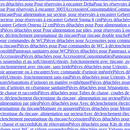
ces détachées pour Pour réservoirs à encastrer Delta
Pour les réservoirs 
our Pour réservoirs à encastrer 300T
Accessoires
Consommables
Command
rinçage
Pour alimentation sur secteur, pour réservoirs à encastrer Gebe
 secteur, pour réservoirs à encastrer Geberit Sigma 8 cm
Pièces détachées
encastrer Geberit Omega 12 cm
Pièces détachées pour Pour alimentation s
m
Pièces détachées pour Pour alimentation par piles, pour réservoirs à 
c déclenchement pneumatique du rinçage
Pour rinçage double touche
P
 pour commandes de WC
Pièces détachées pour Accessoires pour com
u rinçage
Pièces détachées pour Pour commandes de WC à déclencheme
onolith
Panneaux sanitaires pour WC
Pièces détachées pour Panneaux s
Accessoires
Pièces détachées pour Accessoires
Consommables
Panneaux 
s suspendus et au sol
Urinoirs
Urinoirs, fonctionnement avec rinçage, av
fonctionnement avec rinçage, sans bride
Pièces détachées pour Urinoirs,
ir apparente ou à encastrer
Avec commande d'urinoir intégrée
Pièces d
grée
Urinoirs, fonctionnement sans eau
Pièces détachées pour Urinoirs, 
noirs
Séparations d’urinoirs en matière synthétique
Pièces détachées pour
ons d’urinoirs en céramique sanitaire
Pièces détachées pour Séparations 
de chasse et raccords
Pièces détachées pour Tubes de chasse, coudes de 
c déclenchement électronique du rinçage, alimentation sur secteur
Pièc
limentation par piles
Pièces détachées pour Avec déclenchement électron
neumatique du rinçage
Montage en apparent
Pièces détachées pour Mont
tronique du rinçage, alimentation sur secteur
Avec déclenchement électr
clenchement pneumatique du rinçage
Accessoires
Pièces détachées pour
 chasse et raccords
Kits de rénovation
Pièces détachées pour Kits de ré
dages pour WC et vidoirs suspendus
Pièces détachées pour Vidages po