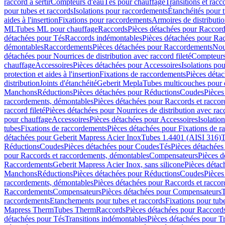
raccord à sertir
Compteurs d'eau
Tés pour chauffage
Transitions et rac
pour tubes et raccords
Isolations pour raccordements
Étanchéités pour t
aides à l'insertion
Fixations pour raccordements
Armoires de distributi
ML
Tubes ML pour chauffage
Raccords
Pièces détachées pour Raccor
détachées pour Tés
Raccords indémontables
Pièces détachées pour Ra
démontables
Raccordements
Pièces détachées pour Raccordements
Nou
détachées pour Nourrices de distribution avec raccord fileté
Compteurs
chauffage
Accessoires
Pièces détachées pour Accessoires
Isolations pou
protection et aides à l'insertion
Fixations de raccordements
Pièces déta
distribution
Joints d'étanchéité
Geberit Mepla
Tubes multicouches pour 
Manchons
Réductions
Pièces détachées pour Réductions
Coudes
Pièces
raccordements, démontables
Pièces détachées pour Raccords et racco
raccord fileté
Pièces détachées pour Nourrices de distribution avec racc
pour chauffage
Accessoires
Pièces détachées pour Accessoires
Isolatio
tubes
Fixations de raccordements
Pièces détachées pour Fixations de 
détachées pour Geberit Mapress Acier Inox
Tubes 1.4401 (AISI 316)
T
Réductions
Coudes
Pièces détachées pour Coudes
Tés
Pièces détachées
pour Raccords et raccordements, démontables
Compensateurs
Pièces 
Raccordements
Geberit Mapress Acier Inox, sans silicone
Pièces détac
Manchons
Réductions
Pièces détachées pour Réductions
Coudes
Pièces
raccordements, démontables
Pièces détachées pour Raccords et racco
Raccordements
Compensateurs
Pièces détachées pour Compensateurs
T
raccordements
Etanchements pour tubes et raccords
Fixations pour tub
Mapress Therm
Tubes Therm
Raccords
Pièces détachées pour Raccord
détachées pour Tés
Transitions indémontables
Pièces détachées pour T