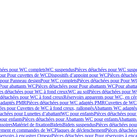
chées pour WC complets
WC suspendus
Pièces détachées pour WC susp
pour Pour cuvettes de WC
Dispositifs d’appoint pour WC
Pièces détaché
 pour Panneau design
Pour WC complets
Pièces détachées pour Pour W
Pour abattants WC
Pièces détachées pour Pour abattants WC
Pour abatt
es détachées pour WC à fond creux
WC au sol
Pièces détachées pour W
 détachées pour WC à fond creux
Réservoirs apparents pour WC, en cér
adaptés PMR
Pièces détachées pour WC adaptés PMR
Cuvettes de WC 
ées pour Cuvettes de WC à fond creux, rallongés
Abattants WC adapt
tachées pour Lunettes d’abattant
WC pour enfants
Pièces détachées pou
our enfants
Pièces détachées pour Abattants WC pour enfants
Abattant
ssoires
Matériel de fixation
Bidets
Bidets suspendus
Pièces détachées pou
hement et commandes de WC
Plaques de déclenchement
Pièces détachée
servoirs à encastrer Omega
Pièces détachées pour Pour réservoirs à enc