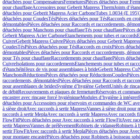
détachées pour Compensateurs
Fermetures
Pièces détachées pour Ferm
pour chauffage
Accessoires pour Geberit Mapress Therm
Joints d’étan
détachées pour Geberit Mapress Acier Carbone
Tubes 1.0034 (E 195)
détachées pour Coudes
Tés
Pièces détachées pour Tés
Raccords en cro
démontables
Pièces détachées pour Raccords et raccordements, démon
détachées pour Manchons pour chauffage
Tés pour chauffage
Pièces d
Geberit Mapress Acier Carbone
Etanchements pour tubes et raccords
E
Cuivre
Geberit Mapress Cuivre
Pièces détachées pour Geberit Mapres
Coudes
Tés
Pièces détachées pour Tés
Raccords en croix
Pièces détach
démontables
Pièces détachées pour Raccords et raccordements, démon
pour Tés pour chauffage
Raccordements pour chauffage
Pièces détach
Cuivre
Isolations pour raccordements
Etanchements pour tubes et racc
d'étanchéité
Jeux de vis pour assemblages à bride
Geberit Mapress Cu
Manchons
Réductions
Pièces détachées pour Réductions
Coudes
Pièces
raccordements, démontables
Pièces détachées pour Raccords et racco
pour assemblages de brides
Système d’hygiène Geberit
Unités de rinç
de débit
Recouvrements et plaques de fermeture
Réservoirs et comman
encastrer avec rinçage forcé hygiénique
Modules d’hygiène à intégrer
détachées pour Accessoires pour réservoirs et commandes de WC avec
à siège droit
Avec raccords à sertir Mapress
Vannes à siège droit pour 
raccords à sertir Mepla
Avec raccords à sertir Mapress
Avec raccords fi
FlowFit
Pièces détachées pour Avec raccords à sertir FlowFit
Avec racc
sertir Mapress
Vannes de prélèvement
Robinets de vidange
Robinets à 
sertir FlowFit
Avec raccords à sertir Mepla
Pièces détachées pour Avec 
pour montage encastré
Pièces détachées pour Robinets à boisseau sph