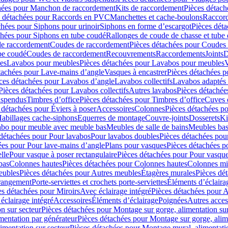
hées pour Manchon de raccordement
Kits de raccordement
Pièces détach
s détachées pour Raccords en PVC
Manchettes et cache-boulons
Raccord
chées pour Siphons pour urinoir
Siphons en forme d’escargot
Pièces dét
chées pour Siphons en tube coudé
Rallonges de coude de chasse et tube 
de raccordement
Coudes de raccordement
Pièces détachées pour Coudes
be coudé
Coudes de raccordement
Recouvrements
Raccordements
Joints
D
es
Lavabos pour meubles
Pièces détachées pour Lavabos pour meubles
V
tachées pour Lave-mains d’angle
Vasques à encastrer
Pièces détachées p
ces détachées pour Lavabos d’angle
Lavabos collectifs
Lavabos adapté
Pièces détachées pour Lavabos collectifs
Autres lavabos
Pièces détachée
uspendus
Timbres dʼoffice
Pièces détachées pour Timbres dʼoffice
Cuves d
 détachées pour Éviers à poser
Accessoires
Colonnes
Pièces détachées p
abillages cache-siphons
Equerres de montage
Couvre-joints
Dosserets
Ki
vabo pour meuble avec meuble bas
Meubles de salle de bains
Meubles bas
 détachées pour Pour lavabos
Pour lavabos doubles
Pièces détachées pou
ées pour Pour lave-mains d’angle
Plans pour vasques
Pièces détachées p
lle
Pour vasque à poser rectangulaire
Pièces détachées pour Pour vasque
bas
Colonnes hautes
Pièces détachées pour Colonnes hautes
Colonnes mi
eubles
Pièces détachées pour Autres meubles
Étagères murales
Pièces dé
 rangement
Porte-serviettes et crochets porte-serviettes
Éléments d’éclaira
es détachées pour Miroirs
Avec éclairage intégré
Pièces détachées pour A
éclairage intégré
Accessoires
Éléments d’éclairage
Poignées
Autres acces
n sur secteur
Pièces détachées pour Montage sur gorge, alimentation sur
mentation par générateur
Pièces détachées pour Montage sur gorge, alim
imentation sur secteur
Pièces détachées pour Montage mural, alimentatio