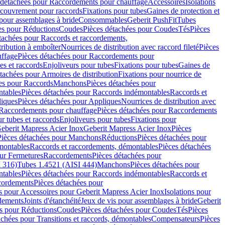
 détachées pour Raccordements pour chauffage
Accessoires
Isolations
couvrement pour raccords
Fixations pour tubes
Gaines de protection et
 pour assemblages à bride
Consommables
Geberit PushFit
Tubes
es pour Réductions
Coudes
Pièces détachées pour Coudes
Tés
Pièces
tachées pour Raccords et raccordements,
tribution à emboîter
Nourrices de distribution avec raccord fileté
Pièces
ffage
Pièces détachées pour Raccordements pour
s et raccords
Enjoliveurs pour tubes
Fixations pour tubes
Gaines de
tachées pour Armoires de distribution
Fixations pour nourrice de
es pour Raccords
Manchons
Pièces détachées pour
tables
Pièces détachées pour Raccords indémontables
Raccords et
iques
Pièces détachées pour Appliques
Nourrices de distribution avec
Raccordements pour chauffage
Pièces détachées pour Raccordements
 tubes et raccords
Enjoliveurs pour tubes
Fixations pour
eberit Mapress Acier Inox
Geberit Mapress Acier Inox
Pièces
Pièces détachées pour Manchons
Réductions
Pièces détachées pour
montables
Raccords et raccordements, démontables
Pièces détachées
ur Fermetures
Raccordements
Pièces détachées pour
 316)
Tubes 1.4521 (AISI 444)
Manchons
Pièces détachées pour
tables
Pièces détachées pour Raccords indémontables
Raccords et
ordements
Pièces détachées pour
s pour Accessoires pour Geberit Mapress Acier Inox
Isolations pour
rdements
Joints d'étanchéité
Jeux de vis pour assemblages à bride
Geberit
s pour Réductions
Coudes
Pièces détachées pour Coudes
Tés
Pièces
achées pour Transitions et raccords, démontables
Compensateurs
Pièces