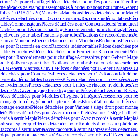
etures
Tés pour chauffage
Pièces détachées pour Tés pour chauffage
Rac
chéité
Packs de vis pour assemblages à bride
Fixations pour tubes
Geberi
Tubes 1.0215 (E 220)
Mamelons
Manchons
Pièces détachées pour Manc
ix
Pièces détachées pour Raccords en croix
Raccords indémontables
Pièc
tables
Compensateurs
Pièces détachées pour Compensateurs
Fermetures
étachées pour Tés pour chauffage
Raccordements pour chauffage
Pièces
njoliveurs pour tubes
Fixations pour tubes
Fixations de raccordements
Jo
s Cuivre
Manchons
Pièces détachées pour Manchons
Réductions
Pièces d
ées pour Raccords en croix
Raccords indémontables
Pièces détachées po
tables
Fermetures
Pièces détachées pour Fermetures
Raccordements
Pièc
ées pour Raccordements pour chauffage
Accessoires pour Geberit Mapr
ords
Enjoliveurs pour tubes
Fixations pour tubes
Fixations de raccordeme
NiFe
Geberit Mapress CuNiFe
Pièces détachées pour Geberit Mapress 
 détachées pour Coudes
Tés
Pièces détachées pour Tés
Raccords indémon
rdements, démontables
Traversées
Pièces détachées pour Traversées
Acces
age hygiéniques
Pièces détachées pour Unités de rinçage hygiéniques
Acc
des de WC avec rinçage forcé hygiénique
Pièces détachées pour Réser
Pièces détachées pour Modules d’hygiène à intégrer
Accessoires pour r
 rinçage forcé hygiénique
Capteurs
Câbles
Blocs d’alimentation
Pièces d
montage encastré
Pièces détachées pour Vannes à siège droit pour monta
letés
Pièces détachées pour Avec raccords filetés
Vannes à siège incliné
P
ords à sertir Mepla
Pièces détachées pour Avec raccords à sertir Mepla
boisseau sphérique
Pièces détachées pour Robinets à boisseau sphérique
raccords à sertir Mepla
Avec raccords à sertir Mapress
Pièces détachées
érique pour montage encastré
Avec raccords à sertir FlowFit
Avec raccord