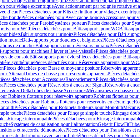
 pour Vidages pour baignoires, d52
Avec actionnement par poignée rota
tion pour vidage excentrique
Avec actionnement par poignée rotative et a
ivée d’eau
Pièces détachées pour Kits de finition pour vidage excentrique
ache-bonde
Pièces détachées pour Avec cache-bonde
Accessoires pour v
èces détachées pour Parois
Systèmes porteurs
Pièces détachées pour Sys
pports pour WC
Pièces détachées pour Bâti-supports pour WC
Bâti-suppo
pour bidets
Bâti-supports pour urinoirs
Pièces détachées pour Bâti-suppor
tion murale
Bâti-supports pour douches et baignoires
Pièces détachées p
rations de douches
Bâti-supports pour déversoirs muraux
Pièces détaché
i-supports pour machines à laver et lave-vaisselle
Pièces détachées pour 
rges de console
Bâti-supports pour éviers
Pièces détachées pour Bâti-sup
tière synthétique
Pièces détachées pour Réservoirs apparents pour WC,
on
Pièces détachées pour Basse et moyenne position
Réservoirs apparent
pour Attenant
Tubes de chasse pour réservoirs apparents
Pièces détachées
ièces détachées pour Accessoires
Raccordements
Pièces détachées pou
ma
Pièces détachées pour Réservoirs à encastrer Sigma
Réservoirs à enc
 encastrer Delta
Tubes de chasse
Accessoires
Mécanismes de chasse et rob
our Robinets flotteurs pour réservoirs apparents
Robinets flotteurs pour 
ièces détachées pour Robinets flotteurs pour réservoirs en céramique
Rob
Monolith
Pièces détachées pour Robinets flotteurs pour Monolith
Mécanis
imple touche
Pièces détachées pour Rinçage simple touche
Rinçage doub
lets
Rinçage interrompable
Pièces détachées pour Rinçage interrompabl
touche
Systèmes de canalisation pour l’alimentation
Geberit FlowFit
Tube
nsitions et raccords, démontables
Pièces détachées pour Transitions et 
rrices de distribution avec raccord fileté
Pièces détachées pour Nourrice