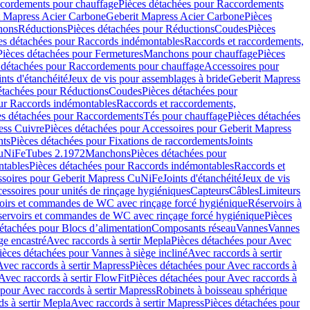
cordements pour chauffage
Pièces détachées pour Raccordements
t Mapress Acier Carbone
Geberit Mapress Acier Carbone
Pièces
hons
Réductions
Pièces détachées pour Réductions
Coudes
Pièces
es détachées pour Raccords indémontables
Raccords et raccordements,
Pièces détachées pour Fermetures
Manchons pour chauffage
Pièces
 détachées pour Raccordements pour chauffage
Accessoires pour
ints d'étanchéité
Jeux de vis pour assemblages à bride
Geberit Mapress
étachées pour Réductions
Coudes
Pièces détachées pour
ur Raccords indémontables
Raccords et raccordements,
es détachées pour Raccordements
Tés pour chauffage
Pièces détachées
ess Cuivre
Pièces détachées pour Accessoires pour Geberit Mapress
nts
Pièces détachées pour Fixations de raccordements
Joints
CuNiFe
Tubes 2.1972
Manchons
Pièces détachées pour
tables
Pièces détachées pour Raccords indémontables
Raccords et
soires pour Geberit Mapress CuNiFe
Joints d'étanchéité
Jeux de vis
essoires pour unités de rinçage hygiéniques
Capteurs
Câbles
Limiteurs
voirs et commandes de WC avec rinçage forcé hygiénique
Réservoirs à
éservoirs et commandes de WC avec rinçage forcé hygiénique
Pièces
étachées pour Blocs d’alimentation
Composants réseau
Vannes
Vannes
ge encastré
Avec raccords à sertir Mepla
Pièces détachées pour Avec
ièces détachées pour Vannes à siège incliné
Avec raccords à sertir
Avec raccords à sertir Mapress
Pièces détachées pour Avec raccords à
Avec raccords à sertir FlowFit
Pièces détachées pour Avec raccords à
 pour Avec raccords à sertir Mapress
Robinets à boisseau sphérique
s à sertir Mepla
Avec raccords à sertir Mapress
Pièces détachées pour