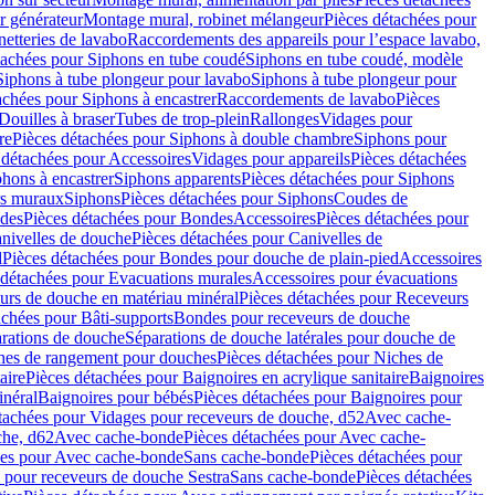
r générateur
Montage mural, robinet mélangeur
Pièces détachées pour
netteries de lavabo
Raccordements des appareils pour l’espace lavabo,
tachées pour Siphons en tube coudé
Siphons en tube coudé, modèle
Siphons à tube plongeur pour lavabo
Siphons à tube plongeur pour
achées pour Siphons à encastrer
Raccordements de lavabo
Pièces
Douilles à braser
Tubes de trop-plein
Rallonges
Vidages pour
re
Pièces détachées pour Siphons à double chambre
Siphons pour
 détachées pour Accessoires
Vidages pour appareils
Pièces détachées
hons à encastrer
Siphons apparents
Pièces détachées pour Siphons
rs muraux
Siphons
Pièces détachées pour Siphons
Coudes de
des
Pièces détachées pour Bondes
Accessoires
Pièces détachées pour
nivelles de douche
Pièces détachées pour Canivelles de
d
Pièces détachées pour Bondes pour douche de plain-pied
Accessoires
 détachées pour Evacuations murales
Accessoires pour évacuations
urs de douche en matériau minéral
Pièces détachées pour Receveurs
achées pour Bâti-supports
Bondes pour receveurs de douche
arations de douche
Séparations de douche latérales pour douche de
hes de rangement pour douches
Pièces détachées pour Niches de
aire
Pièces détachées pour Baignoires en acrylique sanitaire
Baignoires
inéral
Baignoires pour bébés
Pièces détachées pour Baignoires pour
tachées pour Vidages pour receveurs de douche, d52
Avec cache-
che, d62
Avec cache-bonde
Pièces détachées pour Avec cache-
ées pour Avec cache-bonde
Sans cache-bonde
Pièces détachées pour
 pour receveurs de douche Sestra
Sans cache-bonde
Pièces détachées