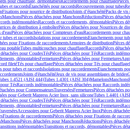
cords pour chauffage, démontables
Raccordements pour chauffage
Pièces
ubes et raccords
Étanchéités pour raccords
Recouvrements pour tubes
Re
on
Fixations pour nourrice de distribution
Joints d’étanchéité
Packs de vis
ds
Manchons
Pièces détachées pour Manchons
Réductions
Pièces détaché
ccords indémontables
Raccords et raccordements, démontables
Pièces dé
rrices de distribution à emboîter
Pièces détachées pour Nourrices de dis
 d'eau
Pièces détachées pour Compteurs d'eau
Raccordements pour chau
r tubes et raccords
Isolations pour raccordements
Etanchements pour tube
chées pour Fixations de raccordements
Armoires de distribution
Pièces dé
eau potable
Tubes multicouches pour chauffage
Raccords
Pièces détaché
 détachées pour Coudes
Tés
Pièces détachées pour Tés
Raccords indémon
rdements, démontables
Fermetures
Pièces détachées pour Fermetures
Appl
ord fileté
Tés pour chauffage
Pièces détachées pour Tés pour chauffage
ns pour tubes et raccords
Isolations pour raccordements
Etanchements pour
raccordements
Joints d'étanchéité
Jeux de vis pour assemblages de brides
G
ubes 1.4521 (AISI 444)
Tubes 1.4301 (AISI 304)
Mamelons
Manchons
 pour Tés
Raccords indémontables
Pièces détachées pour Raccords indé
détachées pour Compensateurs
Traversées
Fermetures
Pièces détachées po
hées pour Geberit Mapress Acier Inox, sans silicone
Tubes 1.4401 (AISI
 détachées pour Coudes
Tés
Pièces détachées pour Tés
Raccords indémon
rdements, démontables
Fermetures
Pièces détachées pour Fermetures
Racc
raversées
Accessoires pour Geberit Mapress Acier Inox
Pièces détachée
es
Fixations de raccordements
Pièces détachées pour Fixations de racco
s
Manchons
Pièces détachées pour Manchons
Réductions
Pièces détachée
ransitions indémontables
Transitions et raccords, démontables
Pièces dét