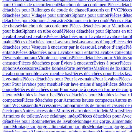
pour Coudes de raccordement
Manchon de raccordement
Pièces détac
détachées pour Rallonges de coude de chasse
Raccords en PVC
Pièce
détachées pour Vidages pour urinoirs
Siphons pour urinoir
Pièces déta
détachées pour Siphons à encastrer
Siphons en tube coudé
Pièces déta
de chasse
Manchon de raccordement
Pièces détachées pour Manchon 
pour bidet
Siphons en tube coudé
Pièces détachées pour Siphons en tu
lavabo
Lavabos
Lavabos
Pièces détachées pour Lavabos
Lavabos doubl
mains
Pièces détachées pour Lave-mains
Lave-mains d’angle
Pièces dé
détachées pour Vasques à encastrer par le dessous
Lavabos d’angle
Piè
enfants
Pièces détachées pour Lavabos pour enfants
Lavabos collectifs
Déversoirs muraux
Vidoirs suspendus
Pièces détachées pour Vidoirs s
encastrer
Pièces détachées pour Éviers à encastrer
Éviers à poser
Pièces
siphons
Accessoires
Cache-bondes
Porte-serviettes
Matériel de fixation
H
lavabo pour meuble avec meuble bas
Pièces détachées pour Packs la
lave-mains
Pièces détachées pour Pour lave-mains
Pour lavabos
Pièces
pour Pour lavabos pour meuble
Pour lave-mains d’angle
Pièces détach
coupelle
Pièces détachées pour Pour vasque à poser en forme de coupe
latéraux
Meubles latéraux bas
Pièces détachées pour Meubles latéraux 
compactes
Pièces détachées pour Armoires hautes compactes
Autres m
pour WC suspendu
Accessoires
Compartiments de tiroirs et casiers de
électriques
Autres accessoires
Miroirs et armoires et toilette
Miroirs
Pièc
Armoires de toilette
Avec éclairage intégré
Pièces détachées pour Avec 
détachées pour Robinetteries de lavabo
Montage sur gorge, alimentatio
pour Montage sur gorge, alimentation par piles
Montage sur gorge, ali
détachées pour Montage sur gorge, robinet mitigeur
Montage mural, al