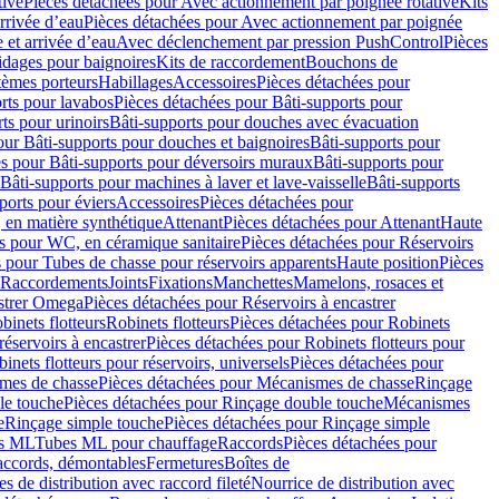
tive
Pièces détachées pour Avec actionnement par poignée rotative
Kits
rrivée d’eau
Pièces détachées pour Avec actionnement par poignée
 et arrivée d’eau
Avec déclenchement par pression PushControl
Pièces
idages pour baignoires
Kits de raccordement
Bouchons de
tèmes porteurs
Habillages
Accessoires
Pièces détachées pour
rts pour lavabos
Pièces détachées pour Bâti-supports pour
ts pour urinoirs
Bâti-supports pour douches avec évacuation
our Bâti-supports pour douches et baignoires
Bâti-supports pour
es pour Bâti-supports pour déversoirs muraux
Bâti-supports pour
Bâti-supports pour machines à laver et lave-vaisselle
Bâti-supports
ports pour éviers
Accessoires
Pièces détachées pour
 en matière synthétique
Attenant
Pièces détachées pour Attenant
Haute
s pour WC, en céramique sanitaire
Pièces détachées pour Réservoirs
 pour Tubes de chasse pour réservoirs apparents
Haute position
Pièces
r Raccordements
Joints
Fixations
Manchettes
Mamelons, rosaces et
astrer Omega
Pièces détachées pour Réservoirs à encastrer
inets flotteurs
Robinets flotteurs
Pièces détachées pour Robinets
réservoirs à encastrer
Pièces détachées pour Robinets flotteurs pour
inets flotteurs pour réservoirs, universels
Pièces détachées pour
mes de chasse
Pièces détachées pour Mécanismes de chasse
Rinçage
le touche
Pièces détachées pour Rinçage double touche
Mécanismes
e
Rinçage simple touche
Pièces détachées pour Rinçage simple
s ML
Tubes ML pour chauffage
Raccords
Pièces détachées pour
raccords, démontables
Fermetures
Boîtes de
s de distribution avec raccord fileté
Nourrice de distribution avec