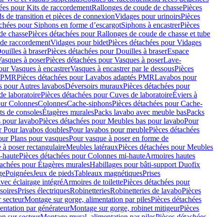
ées pour Kits de raccordement
Rallonges de coude de chasse
Pièces
s de transition et pièces de connexion
Vidages pour urinoirs
Pièces
achées pour Siphons en forme d’escargot
Siphons à encastrer
Pièces
de chasse
Pièces détachées pour Rallonges de coude de chasse et tube
 de raccordement
Vidages pour bidet
Pièces détachées pour Vidages
ouilles à braser
Pièces détachées pour Douilles à braser
Espace
asques à poser
Pièces détachées pour Vasques à poser
Lave-
our Vasques à encastrer
Vasques à encastrer par le dessous
Pièces
s PMR
Pièces détachées pour Lavabos adaptés PMR
Lavabos pour
s pour Autres lavabos
Déversoirs muraux
Pièces détachées pour
e laboratoire
Pièces détachées pour Cuves de laboratoire
Éviers à
our Colonnes
Colonnes
Cache-siphons
Pièces détachées pour Cache-
ts de consoles
Étagères murales
Packs lavabo avec meuble bas
Packs
 pour lavabo
Pièces détachées pour Meubles bas pour lavabo
Pour
r Pour lavabos doubles
Pour lavabos pour meuble
Pièces détachées
our Plans pour vasques
Pour vasque à poser en forme de
 à poser rectangulaire
Meubles latéraux
Pièces détachées pour Meubles
-haute
Pièces détachées pour Colonnes mi-haute
Armoires hautes
tachées pour Étagères murales
Habillages pour bâti-support Duofix
ge
Poignées
Jeux de pieds
Tableaux magnétiques
Prises
vec éclairage intégré
Armoires de toilette
Pièces détachées pour
soires
Prises électriques
Robinetteries
Robinetteries de lavabo
Pièces
 secteur
Montage sur gorge, alimentation par piles
Pièces détachées
entation par générateur
Montage sur gorge, robinet mitigeur
Pièces
n sur secteur
Montage mural, alimentation par piles
Pièces détachées