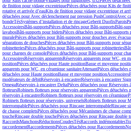
pour Sans cache-bonde
Vidages pour baignoires, d52
Pièces détachées
de finition pour vidage excentrique
Pièces détachées pour Kits de fini
rotative et arrivée d’eau
Kits de finition pour vidage excentrique et arr
détachées pour Avec déclenchement par pression PushControl
Avec c
bonde
Tés
Systèmes d’installation et de rinçage
Geberit Duofix
Parois
Pi
Accessoires
Bâti-supports
Pièces détachées pour Bâti-supports
Bâti-su
lavabos
Bâti-supports pour bidets
Pièces détachées pour Bâti-supports 
murale
Pièces détachées pour Bâti-supports pour douches avec évacua
séparations de douches
Pièces détachées pour Bâti-supports pour sépa
robinetteries
Pièces détachées pour Bâti-supports pour robinetteries
Bât
pour charges de console
Pièces détachées pour Bâti-supports pour cha
Accessoires
Réservoirs apparents
Réservoirs apparents pour WC, en ma
position
Pièces détachées pour Haute position
Basse et moyenne positi
apparents pour WC, en céramique sanitaire
Attenant
Pièces détachées 
détachées pour Haute position
Basse et moyenne position
Accessoires
P
modérateurs de débit
Réservoirs à encastrer
Réservoirs à encastrer Sig
Omega
Réservoirs à encastrer Delta
Pièces détachées pour Réservoirs à
flotteurs
Robinets flotteurs pour réservoirs apparents
Pièces détachées p
réservoirs à encastrer
Robinets flotteurs pour réservoirs en céramique
P
Robinets flotteurs pour réservoirs, universels
Robinets flotteurs pour 
interrompable
Pièces détachées pour Rinçage interrompable
Rinçage s
de chasse complets
Pièces détachées pour Mécanismes de chasse comp
touche
Rinçage double touche
Pièces détachées pour Rinçage double 
Raccords
Manchons
Réductions
Coudes
Tés
Raccords indémontables
Tra
raccordement
Raccordements
Pièces détachées pour Raccordements
Nou