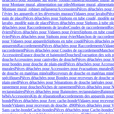
pour Montage mural, alimentation par piles
Montage mural, alimentati
Montage mural, robinet mélangeur
Accessoires
Pièces détachées pour 
l’évier, les appareils et les déversoirs muraux
Vidages pour lavabo
Pièc
gain de place
Pièces détachées pour Siphons en tube coudé, modèle ga
lavabo, modèle gain de place
Pièces détachées pour Siphons à tube pl
détachées pour Raccordements de lavabo
Coudes de raccordement
Rec
éviers
Pièces détachées pour Vidages pour éviers
Siphons en tube cou
évier
Pièces détachées pour Siphons pour évier
Manchon de raccordem
pour Vidages pour appareils
Siphons en tube coudé
Pièces détachées p
apparents
Raccordements
Pièces détachées pour Raccordements
Vidage
raccordement
Pièces détachées pour Coudes de raccordement
Manchon
Accessoires
Espace douche et baignoire
Douches
Évacuation des sols 
douche
Accessoires pour canivelles de douche
Pièces détachées pour A
pour bondes pour douche de plain-pied
Pièces détachées pour Accesso
murales
Pièces détachées pour Accessoires pour évacuations murales
R
de douche en matériau minéral
Receveurs de douche en matériau miné
spécifiques
Pièces détachées pour Bondes pour receveurs de douche s
plain-pied
Pièces détachées pour Séparations de douche latérales pour
rangement pour douches
Niches de rangement
Pièces détachées pour 
rectangulaires
Pièces détachées pour Baignoires rectangulaires
Baignoi
bébés
Accessoires
Kits de réparation
Raccordements des appareils pour 
bonde
Pièces détachées pour Avec cache-bonde
Vidages pour receveur
bonde
Vidages pour receveurs de douche, d90
Pièces détachées pour 
Sans cache-bonde
Cache-bondes
Pièces détachées pour Cache-bondes