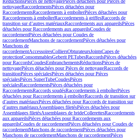
Réductions
Pièces de nettoyage
Pièces détachées pour Pièces de
nettoyage
Raccordements
Pièces détachées pour
Raccordements
Raccordements à emboîter
Pièces détachées pour
Raccordements à emboîter
Raccordements à griffes
Raccords de
transition sur d’autres matériaux
Raccordements aux appareils
Pièces
détachées pour Raccordements aux appareils
Coudes de
raccordement
Pièces détachées pour Coudes de
raccordement
Manchons de raccordement
Pièces détachées pour
Manchons de
raccordement
Accessoires
Colliers
Obturateurs
Joints
Capes de
protection
Consommables
Geberit PE
Tubes
Raccords
Pièces détachées
pour Raccords
Coudes
Embranchements
Réductions
Pièces de
nettoyage
Pièces détachées pour Pièces de nettoyage
Raccords de
transition
Pièces spéciales
Pièces détachées pour Pièces
spéciales
Pièces SuperTube
Coudes
Pièces
spéciales
Raccordements
Pièces détachées pour
Raccordements
Raccords soudés
Raccordements à emboîter
Pièces
détachées pour Raccordements à emboîter
Raccords de transition sur
d’autres matériaux
Pièces détachées pour Raccords de transition sur
d’autres matériaux
Assemblages filetés
Pièces détachées pour
Assemblages filetés
Assemblages de bride
Collerettes
Raccordements
aux appareils
Pièces détachées pour Raccordements aux
appareils
Coudes de raccordement
Pièces détachées pour Coudes de
raccordement
Manchons de raccordement
Pièces détachées pour
Manchons de raccordement
Manchons de raccordement
Pièces