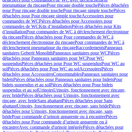
pneumatique du rinçage
Pour rinçage double touche
Pièces détachées
pour Pour rinçage double touche
Pour rinçage simple touche
Pièces
détachées pour Pour rinçage simple touche
Accessoires pour
commandes de WC
Pièces détachées pour Accessoires pour
commandes de WC
Kits d’installation
Pièces détachées pour Kits
d’installation
Pour commandes de WC à déclenchement électronique
du rinçage
Pièces détachées pour Pour commandes de WC à
déclenchement électronique du rinçage
Pour commandes de WC à
déclenchement pneumatique du rinçage
Raccordements
Panneaux
sanitaires Geberit Monolith
Panneaux sanitaires pour WC
Pièces
détachées pour Panneaux sanitaires pour WC
Pour WC
suspendus
Pièces détachées pour Pour WC suspendus
Pour WC au
sol
Pièces détachées pour Pour WC au sol
Accessoires
Pièces
détachées pour Accessoires
Consommables
Panneaux sanitaires pour
bidets
Pièces détachées pour Panneaux sanitaires pour bidets
Pour
bidets suspendus et au sol
Pièces détachées pour Pour bidets
suspendus et au sol
Urinoirs
Urinoirs, fonctionnement avec rinçage,
avec bride
Pièces détachées pour Urinoirs, fonctionnement avec
rinçage, avec bride
Sans abattant
Pièces détachées pour Sans
abattant
Urinoirs, fonctionnement avec rinçage, sans bride
Pièces
détachées pour Urinoirs, fonctionnement avec rinçage, sans
bride
Pour commande d’urinoir apparente ou à encastrer
Pièces
détachées pour Pour commande d’urinoir apparente ou à
encastrer
Avec commande d'urinoir intégrée
Pièces détachées pour