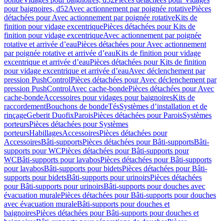
pour baignoires, d52
Avec actionnement par poignée rotative
Pièces
détachées pour Avec actionnement par poignée rotative
Kits de
finition pour vidage excentrique
Pièces détachées pour Kits de
finition pour vidage excentrique
Avec actionnement par poignée
rotative et arrivée d’eau
Pièces détachées pour Avec actionnement
par poignée rotative et arrivée d’eau
Kits de finition pour vidage
excentrique et arrivée d’eau
Pièces détachées pour Kits de finition
pour vidage excentrique et arrivée d’eau
Avec déclenchement par
pression PushControl
Pièces détachées pour Avec déclenchement par
pression PushControl
Avec cache-bonde
Pièces détachées pour Avec
cache-bonde
Accessoires pour vidages pour baignoires
Kits de
raccordement
Bouchons de bonde
Tés
Systèmes d’installation et de
rinçage
Geberit Duofix
Parois
Pièces détachées pour Parois
Systèmes
porteurs
Pièces détachées pour Systèmes
porteurs
Habillages
Accessoires
Pièces détachées pour
Accessoires
Bâti-supports
Pièces détachées pour Bâti-supports
Bâti-
supports pour WC
Pièces détachées pour Bâti-supports pour
WC
Bâti-supports pour lavabos
Pièces détachées pour Bâti-supports
pour lavabos
Bâti-supports pour bidets
Pièces détachées pour Bâti-
supports pour bidets
Bâti-supports pour urinoirs
Pièces détachées
pour Bâti-supports pour urinoirs
Bâti-supports pour douches avec
évacuation murale
Pièces détachées pour Bâti-supports pour douches
avec évacuation murale
Bâti-supports pour douches et
baignoires
Pièces détachées pour Bâti-supports pour douches et