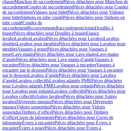
chasse
Manchon de raccordement
Pièces détachées pour Manchon de
raccordement
Coudes de raccordement
Pièces détachées pour Coudes
de raccordement
Vidages pour bidet
Pièces détachées pour Vidages
pour bidet
Siphons en tube coudé
Pièces détachées pour Siphons en
tube coudé
Coudes de
raccordement
Recouvrements
Raccordements
Joints
Douilles à
braser
Pièces détachées pour Douilles à braser
Espace
lavabo
Lavabos
Lavabos
Pièces détachées pour Lavabos
Lavabos
doubles
Lavabos pour meubles
Pièces détachées pour Lavabos pour
meubles
Vasques à poser
Pièces détachées pour Vasques à
poser
Lave-mains
Pièces détachées pour Lave-mains
Lave-mains
d’angle
Pièces détachées pour Lave-mains d’angle
Vasques à
encastrer
Pièces détachées pour Vasques à encastrer
Vasques à
encastrer par le dessous
Pièces détachées pour Vasques à encastrer
par le dessous
Lavabos d’angle
Pièces détachées pour Lavabos
d’angle
Lavabos collectifs
Lavabos adaptés PMR
Pièces détachées
pour Lavabos adaptés PMR
Lavabos pour enfants
Pièces détachées
pour Lavabos pour enfants
Lavabos collectifs
Pièces détachées pour
Lavabos collectifs
Autres lavabos
Pièces détachées pour Autres
lavabos
Déversoirs muraux
Pièces détachées pour Déversoirs
muraux
Vidoirs suspendus
Pièces détachées pour Vidoirs
suspendus
Timbres dʼoffice
Pièces détachées pour Timbres
dʼoffice
Cuves de laboratoire
Pièces détachées pour Cuves de
laboratoire
Éviers à encastrer
Pièces détachées pour Éviers à
encastrer
Éviers à poser
Pièces détachées pour Éviers à