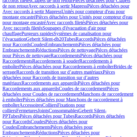
raccords filetés
Clapets de non retour
Pièces détachées pour Clapets
de non retour
Avec raccords à sertir Mapress
Pièces détachées pour
Avec raccords à sertir Mapress
Unités pour compteur d'eau pour
montage encastré
Pièces détachées pour Unités pour compteur d'eau
pour montage encastré
Avec raccords filetés
Pièces détachées pour
Avec raccords filetés
Soupapes d'évacuation d'air pour
chauffage
Purgeurs rapides
Systèmes de canalisation pour
l’évacuation
Geberit Silent-db20
Tubes
Raccords
Pièces détachées
pour Raccords
Coudes
Embranchements
Pièces détachées pour
Embranchements
Réductions
Pièces de nettoyage
Pièces détachées
pour Pièces de nettoyage
Raccordements
Pièces détachées pour
Raccordements
Raccordements à souder
Raccordements à
emboîter
Pièces détachées pour Raccordements à emboîter
Brides de
serrage
Raccords de transition sur d’autres matériaux
Pièces
détachées pour Raccords de transition sur d’autres
matériaux
Raccordements aux appareils
Pièces détachées pour
Raccordements aux appareils
Coudes de raccordement
Pièces
détachées pour Coudes de raccordement
Manchons de raccordement
à emboîter
Pièces détachées pour Manchons de raccordement à
emboîter
Accessoires
Colliers
Fixations pour
colliers
Fermetures
Joints
Consommables
Geberit Silent-
PP
Tubes
Pièces détachées pour Tubes
Raccords
Pièces détachées
pour Raccords
Coudes
Pièces détachées pour
Coudes
Embranchements
Pièces détachées pour
Embranchements
Réductions
Pièces détachées pour