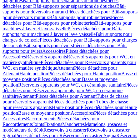
baignoires
Bâti-supports pour séparations de douches
Pièces
détachées pour Bâti-supports pour séparations de douches
Bâti-
supports pour déversoirs muraux
Pièces détachées pour Bâti-supports
pour déversoirs muraux
Bâti-supports pour robinetteries
Pièces
détachées pour Bâti-supports pour robinetteries
Bâti-supports pour
machines à laver et lave-vaisselle
Pièces détachées pour Bâti-
supports pour machines à laver et lave-vaisselle
Bâti-supports pour
charges de console
Pièces détachées pour Bâti-supports pour charges
de console
Bâti-supports pour éviers
Pièces détachées pour Bâti-
supports pour éviers
Accessoires
Pièces détachées pour
Accessoires
Réservoirs apparents
Réservoirs apparents pour WC, en
matière synthétique
Pièces détachées pour Réservoirs apparents pour
WC, en matière synthétique
Attenant
Pièces détachées pour
Attenant
Haute position
Pièces détachées pour Haute position
Basse et
moyenne position
Pièces détachées pour Basse et moyenne
position
Réservoirs apparents pour WC, en céramique sanitaire
Pièces
détachées pour Réservoirs apparents pour WC, en céramique
sanitaire
Attenant
Pièces détachées pour Attenant
Tubes de chasse
pour réservoirs apparents
Pièces détachées pour Tubes de chasse
pour réservoirs apparents
Haute position
Pièces détachées pour Haute
position
Basse et moyenne position
Accessoires
Pièces détachées pour
Accessoires
Raccordements
Pièces détachées pour
Raccordements
Joints
Fixations
Manchettes
Mamelons, rosaces et
modérateurs de débit
Réservoirs à encastrer
Réservoirs à encastrer
Sigma
Pièces détachées pour Réservoirs à encastrer Sigma
Réservoirs