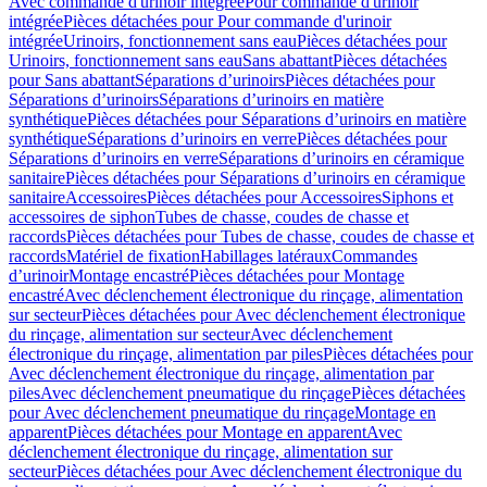
Avec commande d'urinoir intégrée
Pour commande d'urinoir
intégrée
Pièces détachées pour Pour commande d'urinoir
intégrée
Urinoirs, fonctionnement sans eau
Pièces détachées pour
Urinoirs, fonctionnement sans eau
Sans abattant
Pièces détachées
pour Sans abattant
Séparations d’urinoirs
Pièces détachées pour
Séparations d’urinoirs
Séparations d’urinoirs en matière
synthétique
Pièces détachées pour Séparations d’urinoirs en matière
synthétique
Séparations d’urinoirs en verre
Pièces détachées pour
Séparations d’urinoirs en verre
Séparations d’urinoirs en céramique
sanitaire
Pièces détachées pour Séparations d’urinoirs en céramique
sanitaire
Accessoires
Pièces détachées pour Accessoires
Siphons et
accessoires de siphon
Tubes de chasse, coudes de chasse et
raccords
Pièces détachées pour Tubes de chasse, coudes de chasse et
raccords
Matériel de fixation
Habillages latéraux
Commandes
dʼurinoir
Montage encastré
Pièces détachées pour Montage
encastré
Avec déclenchement électronique du rinçage, alimentation
sur secteur
Pièces détachées pour Avec déclenchement électronique
du rinçage, alimentation sur secteur
Avec déclenchement
électronique du rinçage, alimentation par piles
Pièces détachées pour
Avec déclenchement électronique du rinçage, alimentation par
piles
Avec déclenchement pneumatique du rinçage
Pièces détachées
pour Avec déclenchement pneumatique du rinçage
Montage en
apparent
Pièces détachées pour Montage en apparent
Avec
déclenchement électronique du rinçage, alimentation sur
secteur
Pièces détachées pour Avec déclenchement électronique du