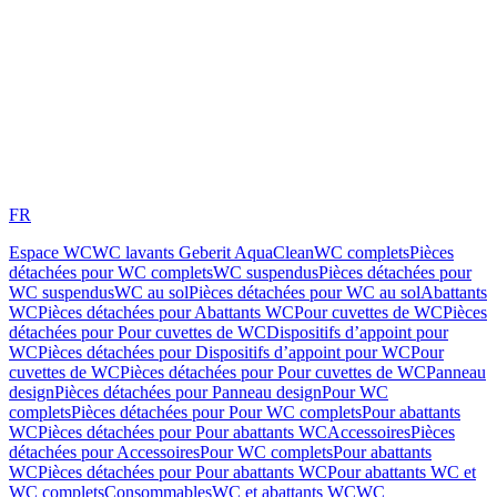
FR
Espace WC
WC lavants Geberit AquaClean
WC complets
Pièces
détachées pour WC complets
WC suspendus
Pièces détachées pour
WC suspendus
WC au sol
Pièces détachées pour WC au sol
Abattants
WC
Pièces détachées pour Abattants WC
Pour cuvettes de WC
Pièces
détachées pour Pour cuvettes de WC
Dispositifs d’appoint pour
WC
Pièces détachées pour Dispositifs d’appoint pour WC
Pour
cuvettes de WC
Pièces détachées pour Pour cuvettes de WC
Panneau
design
Pièces détachées pour Panneau design
Pour WC
complets
Pièces détachées pour Pour WC complets
Pour abattants
WC
Pièces détachées pour Pour abattants WC
Accessoires
Pièces
détachées pour Accessoires
Pour WC complets
Pour abattants
WC
Pièces détachées pour Pour abattants WC
Pour abattants WC et
WC complets
Consommables
WC et abattants WC
WC