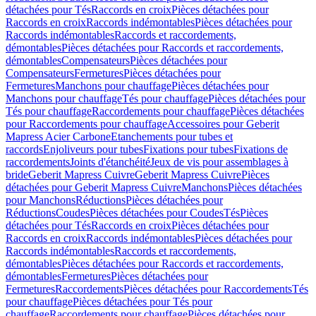
détachées pour Tés
Raccords en croix
Pièces détachées pour
Raccords en croix
Raccords indémontables
Pièces détachées pour
Raccords indémontables
Raccords et raccordements,
démontables
Pièces détachées pour Raccords et raccordements,
démontables
Compensateurs
Pièces détachées pour
Compensateurs
Fermetures
Pièces détachées pour
Fermetures
Manchons pour chauffage
Pièces détachées pour
Manchons pour chauffage
Tés pour chauffage
Pièces détachées pour
Tés pour chauffage
Raccordements pour chauffage
Pièces détachées
pour Raccordements pour chauffage
Accessoires pour Geberit
Mapress Acier Carbone
Etanchements pour tubes et
raccords
Enjoliveurs pour tubes
Fixations pour tubes
Fixations de
raccordements
Joints d'étanchéité
Jeux de vis pour assemblages à
bride
Geberit Mapress Cuivre
Geberit Mapress Cuivre
Pièces
détachées pour Geberit Mapress Cuivre
Manchons
Pièces détachées
pour Manchons
Réductions
Pièces détachées pour
Réductions
Coudes
Pièces détachées pour Coudes
Tés
Pièces
détachées pour Tés
Raccords en croix
Pièces détachées pour
Raccords en croix
Raccords indémontables
Pièces détachées pour
Raccords indémontables
Raccords et raccordements,
démontables
Pièces détachées pour Raccords et raccordements,
démontables
Fermetures
Pièces détachées pour
Fermetures
Raccordements
Pièces détachées pour Raccordements
Tés
pour chauffage
Pièces détachées pour Tés pour
chauffage
Raccordements pour chauffage
Pièces détachées pour