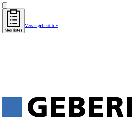
Vers « geberit.fr »
Mes listes