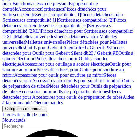
pour Bouchons d'essai de pression
Equipement de
contrôle
Accessoires
Sertisseuses
Pièces détachées pour
Sertisseuses
Sertisseuses compatibilité [1]
Pièces détachées pour
Sertisseuses compatibilité [1]
Sertisseuses compatibilité [2]
Pièces
détachées pour Sertisseuses compatibilité [2]
Sertisseuses
compatibilité [2XL]
Pièces détachées pour Sertisseuses compatibilité
[2XL]
Mallettes universelles
Pièces détachées pour Mallettes
universelles
Mallettes universelles
Pièces détachées pour Mallettes
universelles
Outils pour Geberit Silent-db20 / Geberit PE
Pièces
détachées pour Outils pour Geberit Silent-db20 / Geberit PE
Outils à
souder électrique
Pièces détachées pour Outils à souder
électrique
Accessoires pour outillage à souder électrique
Outils pour
soudure au miroir
Pièces détachées pour Outils pour soudure au
miroir
Accessoires pour outils pour soudure au miroir
Pièces
détachées pour Accessoires pour outils pour soudure au miroir
Outils
de préparation de tubes
Pièces détachées pour Outils de préparation
de tubes
Accessoires pour outils de préparation de tubes
Pièces
détachées pour Accessoires pour outils de préparation de tubes
Aides
à la commande
Télécommandes
Catégories de produits
Lignes de salle de bains
Nouveautés