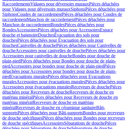
Raccordements
Vidages pour déversoirs muraux
Pièces détachées
pour Vidages pour déversoirs muraux
Siphons
Pièces détachées pour
Siphons
Coudes de raccordement
Pièces détachées pour Coudes de
raccordement
Manchon de raccordement
Pièces détachées pour
Manchon de raccordement
Bondes
Pièces détachées pour
Bondes
Accessoires
Pièces détachées pour Accessoires
Espace
douche et baignoire
Douches
Évacuation des sols pour
douches
Pièces détachées pour Évacuation des sols pour
douches
Canivelles de douche
Pièces détachées pour Canivelles de
douche
Accessoires pour canivelles de douche
Pièces détachées pour
Accessoires pour canivelles de douche
Bondes pour douche de
plain-pied
Pièces détachées pour Bondes pour douche de plain-
pied
Accessoires pour bondes pour douche de plain-pied
Pièces
détachées pour Accessoires pour bondes pour douche de plain-
pied
Evacuations murales
Pièces détachées pour Evacuations
murales
Accessoires pour évacuations murales
Pièces détachées pour
Accessoires pour évacuations murales
Receveurs de douche
Pièces
détachées pour Receveurs de douche
Receveurs de douche en
matériau minéral
Pièces détachées pour Receveurs de douche en
matériau minéral
Receveurs de douche en matériau
minéral
Receveurs de douche en céramique sanitaire
Bâti-
supports
Pièces détachées pour Bâti-supports
Bondes pour receveurs
de douche spécifiques
Pièces détachées pour Bondes pour receveurs
de douche spécifiques
Accessoires
Séparations de douche
Pièces
détachées pour Séparations de douche
Séparations de douche