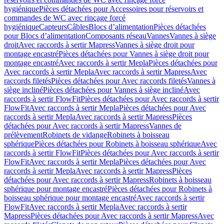
hygiénique
Pièces détachées pour Accessoires pour réservoirs et
commandes de WC avec rinçage forcé
hygiénique
Capteurs
Câbles
Blocs d’alimentation
Pièces détachées
pour Blocs d’alimentation
Composants réseau
Vannes
Vannes à siège
droit
Avec raccords à sertir Mapress
Vannes à siège droit pour
montage encastré
Pièces détachées pour Vannes à siège droit pour
montage encastré
Avec raccords à sertir Mepla
Pièces détachées pour
Avec raccords à sertir Mepla
Avec raccords à sertir Mapress
Avec
raccords filetés
Pièces détachées pour Avec raccords filetés
Vannes à
siège incliné
Pièces détachées pour Vannes à siège incliné
Avec
raccords à sertir FlowFit
Pièces détachées pour Avec raccords à sertir
FlowFit
Avec raccords à sertir Mepla
Pièces détachées pour Avec
raccords à sertir Mepla
Avec raccords à sertir Mapress
Pièces
détachées pour Avec raccords à sertir Mapress
Vannes de
prélèvement
Robinets de vidange
Robinets à boisseau
sphérique
Pièces détachées pour Robinets à boisseau sphérique
Avec
raccords à sertir FlowFit
Pièces détachées pour Avec raccords à sertir
FlowFit
Avec raccords à sertir Mepla
Pièces détachées pour Avec
raccords à sertir Mepla
Avec raccords à sertir Mapress
Pièces
détachées pour Avec raccords à sertir Mapress
Robinets à boisseau
sphérique pour montage encastré
Pièces détachées pour Robinets à
boisseau sphérique pour montage encastré
Avec raccords à sertir
FlowFit
Avec raccords à sertir Mepla
Avec raccords à sertir
Mapress
Pièces détachées pour Avec raccords à sertir Mapress
Avec