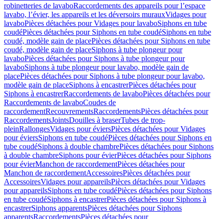
robinetteries de lavabo
Raccordements des appareils pour l’espace
lavabo, l’évier, les appareils et les déversoirs muraux
Vidages pour
lavabo
Pièces détachées pour Vidages pour lavabo
Siphons en tube
coudé
Pièces détachées pour Siphons en tube coudé
Siphons en tube
coudé, modèle gain de place
Pièces détachées pour Siphons en tube
coudé, modèle gain de place
Siphons à tube plongeur pour
lavabo
Pièces détachées pour Siphons à tube plongeur pour
lavabo
Siphons à tube plongeur pour lavabo, modèle gain de
place
Pièces détachées pour Siphons à tube plongeur pour lavabo,
modèle gain de place
Siphons à encastrer
Pièces détachées pour
Siphons à encastrer
Raccordements de lavabo
Pièces détachées pour
Raccordements de lavabo
Coudes de
raccordement
Recouvrements
Raccordements
Pièces détachées pour
Raccordements
Joints
Douilles à braser
Tubes de trop-
plein
Rallonges
Vidages pour éviers
Pièces détachées pour Vidages
pour éviers
Siphons en tube coudé
Pièces détachées pour Siphons en
tube coudé
Siphons à double chambre
Pièces détachées pour Siphons
à double chambre
Siphons pour évier
Pièces détachées pour Siphons
pour évier
Manchon de raccordement
Pièces détachées pour
Manchon de raccordement
Accessoires
Pièces détachées pour
Accessoires
Vidages pour appareils
Pièces détachées pour Vidages
pour appareils
Siphons en tube coudé
Pièces détachées pour Siphons
en tube coudé
Siphons à encastrer
Pièces détachées pour Siphons à
encastrer
Siphons apparents
Pièces détachées pour Siphons
apparents
Raccordements
Pièces détachées pour