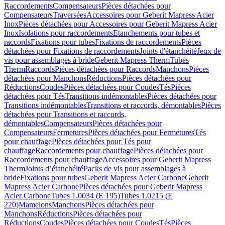
Raccordements
Compensateurs
Pièces détachées pour
Compensateurs
Traversées
Accessoires pour Geberit Mapress Acier
Inox
Pièces détachées pour Accessoires pour Geberit Mapress Acier
Inox
Isolations pour raccordements
Etanchements pour tubes et
raccords
Fixations pour tubes
Fixations de raccordements
Pièces
détachées pour Fixations de raccordements
Joints d'étanchéité
Jeux de
vis pour assemblages à bride
Geberit Mapress Therm
Tubes
Therm
Raccords
Pièces détachées pour Raccords
Manchons
Pièces
détachées pour Manchons
Réductions
Pièces détachées pour
Réductions
Coudes
Pièces détachées pour Coudes
Tés
Pièces
détachées pour Tés
Transitions indémontables
Pièces détachées pour
Transitions indémontables
Transitions et raccords, démontables
Pièces
détachées pour Transitions et raccords,
démontables
Compensateurs
Pièces détachées pour
Compensateurs
Fermetures
Pièces détachées pour Fermetures
Tés
pour chauffage
Pièces détachées pour Tés pour
chauffage
Raccordements pour chauffage
Pièces détachées pour
Raccordements pour chauffage
Accessoires pour Geberit Mapress
Therm
Joints d’étanchéité
Packs de vis pour assemblages à
bride
Fixations pour tubes
Geberit Mapress Acier Carbone
Geberit
Mapress Acier Carbone
Pièces détachées pour Geberit Mapress
Acier Carbone
Tubes 1.0034 (E 195)
Tubes 1.0215 (E
220)
Mamelons
Manchons
Pièces détachées pour
Manchons
Réductions
Pièces détachées pour
Réductions
Coudes
Pièces détachées pour Coudes
Tés
Pièces