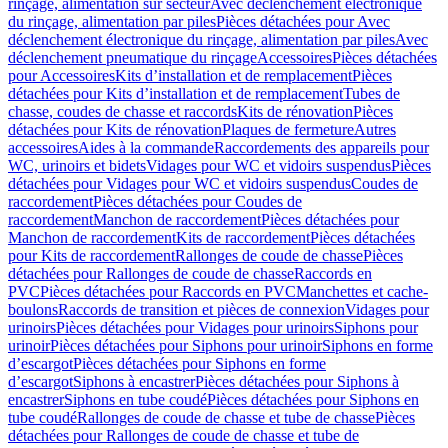
rinçage, alimentation sur secteur
Avec déclenchement électronique
du rinçage, alimentation par piles
Pièces détachées pour Avec
déclenchement électronique du rinçage, alimentation par piles
Avec
déclenchement pneumatique du rinçage
Accessoires
Pièces détachées
pour Accessoires
Kits d’installation et de remplacement
Pièces
détachées pour Kits d’installation et de remplacement
Tubes de
chasse, coudes de chasse et raccords
Kits de rénovation
Pièces
détachées pour Kits de rénovation
Plaques de fermeture
Autres
accessoires
Aides à la commande
Raccordements des appareils pour
WC, urinoirs et bidets
Vidages pour WC et vidoirs suspendus
Pièces
détachées pour Vidages pour WC et vidoirs suspendus
Coudes de
raccordement
Pièces détachées pour Coudes de
raccordement
Manchon de raccordement
Pièces détachées pour
Manchon de raccordement
Kits de raccordement
Pièces détachées
pour Kits de raccordement
Rallonges de coude de chasse
Pièces
détachées pour Rallonges de coude de chasse
Raccords en
PVC
Pièces détachées pour Raccords en PVC
Manchettes et cache-
boulons
Raccords de transition et pièces de connexion
Vidages pour
urinoirs
Pièces détachées pour Vidages pour urinoirs
Siphons pour
urinoir
Pièces détachées pour Siphons pour urinoir
Siphons en forme
d’escargot
Pièces détachées pour Siphons en forme
d’escargot
Siphons à encastrer
Pièces détachées pour Siphons à
encastrer
Siphons en tube coudé
Pièces détachées pour Siphons en
tube coudé
Rallonges de coude de chasse et tube de chasse
Pièces
détachées pour Rallonges de coude de chasse et tube de