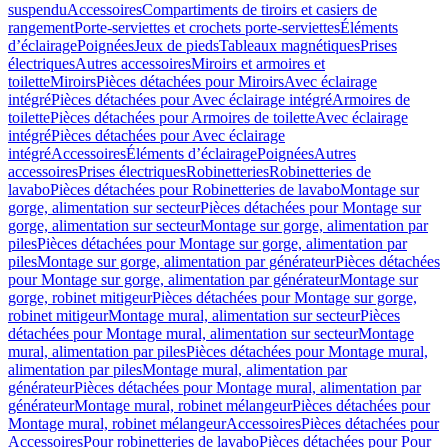
suspendu
Accessoires
Compartiments de tiroirs et casiers de
rangement
Porte-serviettes et crochets porte-serviettes
Éléments
d’éclairage
Poignées
Jeux de pieds
Tableaux magnétiques
Prises
électriques
Autres accessoires
Miroirs et armoires et
toilette
Miroirs
Pièces détachées pour Miroirs
Avec éclairage
intégré
Pièces détachées pour Avec éclairage intégré
Armoires de
toilette
Pièces détachées pour Armoires de toilette
Avec éclairage
intégré
Pièces détachées pour Avec éclairage
intégré
Accessoires
Éléments d’éclairage
Poignées
Autres
accessoires
Prises électriques
Robinetteries
Robinetteries de
lavabo
Pièces détachées pour Robinetteries de lavabo
Montage sur
gorge, alimentation sur secteur
Pièces détachées pour Montage sur
gorge, alimentation sur secteur
Montage sur gorge, alimentation par
piles
Pièces détachées pour Montage sur gorge, alimentation par
piles
Montage sur gorge, alimentation par générateur
Pièces détachées
pour Montage sur gorge, alimentation par générateur
Montage sur
gorge, robinet mitigeur
Pièces détachées pour Montage sur gorge,
robinet mitigeur
Montage mural, alimentation sur secteur
Pièces
détachées pour Montage mural, alimentation sur secteur
Montage
mural, alimentation par piles
Pièces détachées pour Montage mural,
alimentation par piles
Montage mural, alimentation par
générateur
Pièces détachées pour Montage mural, alimentation par
générateur
Montage mural, robinet mélangeur
Pièces détachées pour
Montage mural, robinet mélangeur
Accessoires
Pièces détachées pour
Accessoires
Pour robinetteries de lavabo
Pièces détachées pour Pour