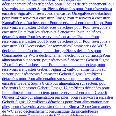
déclenchement
Pièces détachées pour Plaques de déclenchement
Pour
réservoirs à encastrer Sigma
Pièces détachées pour Pour réservoirs à
encastrer Sigma
Pour réservoirs à encastrer Omega
Pièces détachées
pour Pour réservoirs à encastrer Omega
Pour réservoirs à encastrer
Kappa
Pièces détachées pour Pour réservoirs à encastrer Kappa
Pour
réservoirs à encastrer Delta
Pièces détachées pour Pour réservoirs à
encastrer Delta
Pour les réservoirs à encastrer Twinline
Pièces
détachées pour Pour les réservoirs à encastrer Twinline
Pour
réservoirs à encastrer 300T
Pièces détachées pour Pour réservoirs à
encastrer 300T
Accessoires
Consommables
Commandes de WC à
déclenchement électronique du rinçage
Pièces détachées pour
Commandes de WC à déclenchement électronique du rinçage
Pour
alimentation sur secteur, pour réservoirs à encastrer Geberit Sigma
12 cm
Pièces détachées pour Pour alimentation sur secteur, pour
réservoirs à encastrer Geberit Sigma 12 cm
Pour alimentation sur
secteur, pour réservoirs à encastrer Geberit Sigma 8 cm
Pièces
détachées pour Pour alimentation sur secteur, pour réservoirs à
encastrer Geberit Sigma 8 cm
Pour alimentation sur secteur, pour
réservoirs à encastrer Geberit Omega 12 cm
Pièces détachées pour
Pour alimentation sur secteur, pour réservoirs à encastrer Geberit
Omega 12 cm
Pour alimentation par piles, pour réservoirs à encastrer
Geberit Sigma 12 cm
Pièces détachées pour Pour alimentation par
piles, pour réservoirs à encastrer Geberit Sigma 12 cm
Commandes
de WC avec déclenchement pneumatique du rinçage
Pièces
détachées pour Commandes de WC avec déclenchement