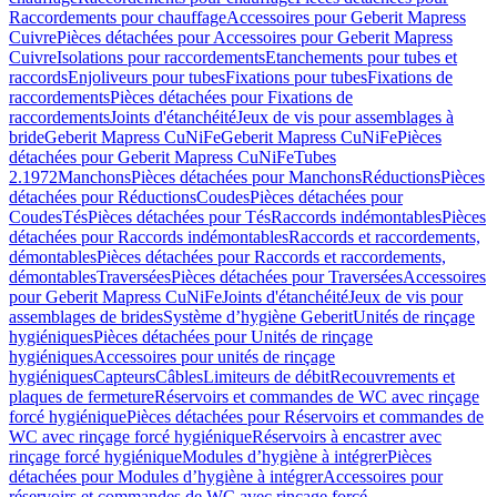
Raccordements pour chauffage
Accessoires pour Geberit Mapress
Cuivre
Pièces détachées pour Accessoires pour Geberit Mapress
Cuivre
Isolations pour raccordements
Etanchements pour tubes et
raccords
Enjoliveurs pour tubes
Fixations pour tubes
Fixations de
raccordements
Pièces détachées pour Fixations de
raccordements
Joints d'étanchéité
Jeux de vis pour assemblages à
bride
Geberit Mapress CuNiFe
Geberit Mapress CuNiFe
Pièces
détachées pour Geberit Mapress CuNiFe
Tubes
2.1972
Manchons
Pièces détachées pour Manchons
Réductions
Pièces
détachées pour Réductions
Coudes
Pièces détachées pour
Coudes
Tés
Pièces détachées pour Tés
Raccords indémontables
Pièces
détachées pour Raccords indémontables
Raccords et raccordements,
démontables
Pièces détachées pour Raccords et raccordements,
démontables
Traversées
Pièces détachées pour Traversées
Accessoires
pour Geberit Mapress CuNiFe
Joints d'étanchéité
Jeux de vis pour
assemblages de brides
Système d’hygiène Geberit
Unités de rinçage
hygiéniques
Pièces détachées pour Unités de rinçage
hygiéniques
Accessoires pour unités de rinçage
hygiéniques
Capteurs
Câbles
Limiteurs de débit
Recouvrements et
plaques de fermeture
Réservoirs et commandes de WC avec rinçage
forcé hygiénique
Pièces détachées pour Réservoirs et commandes de
WC avec rinçage forcé hygiénique
Réservoirs à encastrer avec
rinçage forcé hygiénique
Modules d’hygiène à intégrer
Pièces
détachées pour Modules d’hygiène à intégrer
Accessoires pour
réservoirs et commandes de WC avec rinçage forcé