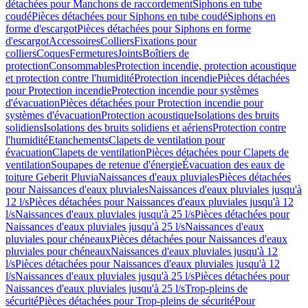
détachées pour Manchons de raccordement
Siphons en tube
coudé
Pièces détachées pour Siphons en tube coudé
Siphons en
forme d'escargot
Pièces détachées pour Siphons en forme
d'escargot
Accessoires
Colliers
Fixations pour
colliers
Coques
Fermetures
Joints
Boîtiers de
protection
Consommables
Protection incendie, protection acoustique
et protection contre l'humidité
Protection incendie
Pièces détachées
pour Protection incendie
Protection incendie pour systèmes
d'évacuation
Pièces détachées pour Protection incendie pour
systèmes d'évacuation
Protection acoustique
Isolations des bruits
solidiens
Isolations des bruits solidiens et aériens
Protection contre
l'humidité
Etanchements
Clapets de ventilation pour
évacuation
Clapets de ventilation
Pièces détachées pour Clapets de
ventilation
Soupapes de retenue d'énergie
Évacuation des eaux de
toiture Geberit Pluvia
Naissances d'eaux pluviales
Pièces détachées
pour Naissances d'eaux pluviales
Naissances d'eaux pluviales jusqu'à
12 l/s
Pièces détachées pour Naissances d'eaux pluviales jusqu'à 12
l/s
Naissances d'eaux pluviales jusqu'à 25 l/s
Pièces détachées pour
Naissances d'eaux pluviales jusqu'à 25 l/s
Naissances d'eaux
pluviales pour chéneaux
Pièces détachées pour Naissances d'eaux
pluviales pour chéneaux
Naissances d'eaux pluviales jusqu'à 12
l/s
Pièces détachées pour Naissances d'eaux pluviales jusqu'à 12
l/s
Naissances d'eaux pluviales jusqu'à 25 l/s
Pièces détachées pour
Naissances d'eaux pluviales jusqu'à 25 l/s
Trop-pleins de
sécurité
Pièces détachées pour Trop-pleins de sécurité
Pour