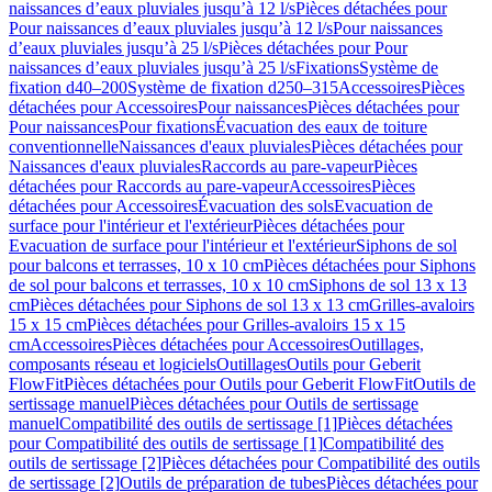
naissances d’eaux pluviales jusqu’à 12 l/s
Pièces détachées pour
Pour naissances d’eaux pluviales jusqu’à 12 l/s
Pour naissances
d’eaux pluviales jusqu’à 25 l/s
Pièces détachées pour Pour
naissances d’eaux pluviales jusqu’à 25 l/s
Fixations
Système de
fixation d40–200
Système de fixation d250–315
Accessoires
Pièces
détachées pour Accessoires
Pour naissances
Pièces détachées pour
Pour naissances
Pour fixations
Évacuation des eaux de toiture
conventionnelle
Naissances d'eaux pluviales
Pièces détachées pour
Naissances d'eaux pluviales
Raccords au pare-vapeur
Pièces
détachées pour Raccords au pare-vapeur
Accessoires
Pièces
détachées pour Accessoires
Évacuation des sols
Evacuation de
surface pour l'intérieur et l'extérieur
Pièces détachées pour
Evacuation de surface pour l'intérieur et l'extérieur
Siphons de sol
pour balcons et terrasses, 10 x 10 cm
Pièces détachées pour Siphons
de sol pour balcons et terrasses, 10 x 10 cm
Siphons de sol 13 x 13
cm
Pièces détachées pour Siphons de sol 13 x 13 cm
Grilles-avaloirs
15 x 15 cm
Pièces détachées pour Grilles-avaloirs 15 x 15
cm
Accessoires
Pièces détachées pour Accessoires
Outillages,
composants réseau et logiciels
Outillages
Outils pour Geberit
FlowFit
Pièces détachées pour Outils pour Geberit FlowFit
Outils de
sertissage manuel
Pièces détachées pour Outils de sertissage
manuel
Compatibilité des outils de sertissage [1]
Pièces détachées
pour Compatibilité des outils de sertissage [1]
Compatibilité des
outils de sertissage [2]
Pièces détachées pour Compatibilité des outils
de sertissage [2]
Outils de préparation de tubes
Pièces détachées pour