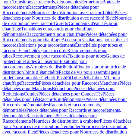
pour Transitions et raccords, démontables
Fermetures
Boîtes de
raccordement
Raccordements
Pièces détachées pour
Raccordements
Nourrices de distribution avec raccord fileté
Pièces
détachées pour Nourrices de distribution avec raccord fileté
Nourrice
de distribution avec raccord à sertir
Compteurs d'eau
Tés pour
chauffage
Transitions et raccords pour chauffage,
démontables
Raccordements pour chauffage
Pièces détachées pour
Raccordements pour chauffage
Accessoires
Isolations pour tubes et
raccords
Isolations pour raccordements
Étanchéités pour tubes et
raccords
Étanchéités pour raccords
Recouvrements pour
tubes
Recouvrement pour raccords
Fixations pour tubes
Gaines de
protection et aides à l'insertion
Fixations pour
raccordements
Armoires de distribution
Fixations pour nourrice de
distribution
Joints d’étanchéité
Packs de vis pour assemblages à
bride
Consommables
Geberit PushFit
Tubes ML
Tubes ML pour
chauffage
Raccords
Pièces détachées pour Raccords
Manchons
Pièces
détachées pour Manchons
Réductions
Pièces détachées pour
Réductions
Coudes
Pièces détachées pour Coudes
Tés
Pièces
détachées pour Tés
Raccords indémontables
Pièces détachées pour
Raccords indémontables
Raccords et raccordements,
démontables
Pièces détachées pour Raccords et raccordements,
démontables
Raccordements
Pièces détachées pour
Raccordements
Nourrices de distribution à emboîter
Pièces détachées
pour Nourrices de distribution à emboîter
Nourrices de distribution
avec raccord fileté
Pièces détachées pour Nourrices de distribution