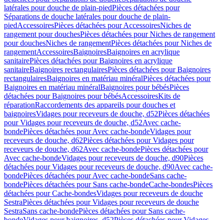
latérales pour douche de plain-pied
Pièces détachées pour
Séparations de douche latérales pour douche de plain-
pied
Accessoires
Pièces détachées pour Accessoires
Niches de
rangement pour douches
Pièces détachées pour Niches de rangement
pour douches
Niches de rangement
Pièces détachées pour Niches de
rangement
Accessoires
Baignoires
Baignoires en acrylique
sanitaire
Pièces détachées pour Baignoires en acrylique
sanitaire
Baignoires rectangulaires
Pièces détachées pour Baignoires
rectangulaires
Baignoires en matériau minéral
Pièces détachées pour
Baignoires en matériau minéral
Baignoires pour bébés
Pièces
détachées pour Baignoires pour bébés
Accessoires
Kits de
réparation
Raccordements des appareils pour douches et
baignoires
Vidages pour receveurs de douche, d52
Pièces détachées
pour Vidages pour receveurs de douche, d52
Avec cache-
bonde
Pièces détachées pour Avec cache-bonde
Vidages pour
receveurs de douche, d62
Pièces détachées pour Vidages pour
receveurs de douche, d62
Avec cache-bonde
Pièces détachées pour
Avec cache-bonde
Vidages pour receveurs de douche, d90
Pièces
détachées pour Vidages pour receveurs de douche, d90
Avec cache-
bonde
Pièces détachées pour Avec cache-bonde
Sans cache-
bonde
Pièces détachées pour Sans cache-bonde
Cache-bondes
Pièces
détachées pour Cache-bondes
Vidages pour receveurs de douche
Sestra
Pièces détachées pour Vidages pour receveurs de douche
Sestra
Sans cache-bonde
Pièces détachées pour Sans cache-
bonde
Vidages pour baignoires, d52
Pièces détachées pour Vidages