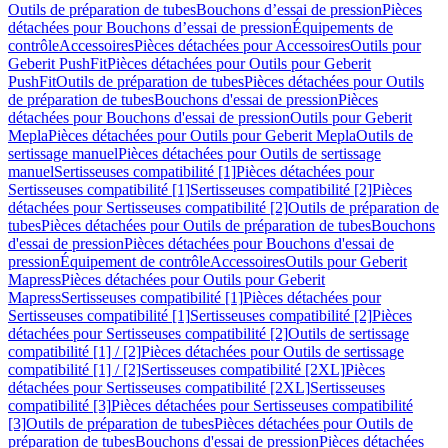
Outils de préparation de tubes
Bouchons d’essai de pression
Pièces
détachées pour Bouchons d’essai de pression
Équipements de
contrôle
Accessoires
Pièces détachées pour Accessoires
Outils pour
Geberit PushFit
Pièces détachées pour Outils pour Geberit
PushFit
Outils de préparation de tubes
Pièces détachées pour Outils
de préparation de tubes
Bouchons d'essai de pression
Pièces
détachées pour Bouchons d'essai de pression
Outils pour Geberit
Mepla
Pièces détachées pour Outils pour Geberit Mepla
Outils de
sertissage manuel
Pièces détachées pour Outils de sertissage
manuel
Sertisseuses compatibilité [1]
Pièces détachées pour
Sertisseuses compatibilité [1]
Sertisseuses compatibilité [2]
Pièces
détachées pour Sertisseuses compatibilité [2]
Outils de préparation de
tubes
Pièces détachées pour Outils de préparation de tubes
Bouchons
d'essai de pression
Pièces détachées pour Bouchons d'essai de
pression
Équipement de contrôle
Accessoires
Outils pour Geberit
Mapress
Pièces détachées pour Outils pour Geberit
Mapress
Sertisseuses compatibilité [1]
Pièces détachées pour
Sertisseuses compatibilité [1]
Sertisseuses compatibilité [2]
Pièces
détachées pour Sertisseuses compatibilité [2]
Outils de sertissage
compatibilité [1] / [2]
Pièces détachées pour Outils de sertissage
compatibilité [1] / [2]
Sertisseuses compatibilité [2XL]
Pièces
détachées pour Sertisseuses compatibilité [2XL]
Sertisseuses
compatibilité [3]
Pièces détachées pour Sertisseuses compatibilité
[3]
Outils de préparation de tubes
Pièces détachées pour Outils de
préparation de tubes
Bouchons d'essai de pression
Pièces détachées