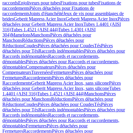
raccords
Enjoliveurs pour tubes
Fixations pour tubes
Fixations de
raccordements
Pièces détachées pour Fixations de
raccordements
Joints d'étanchéité
Jeux de vis pour assemblages de
brides
Geberit Mapress Acier Inox
Geberit Mapress Acier Inox
Pièces
détachées pour Geberit Mapress Acier Inox
Tubes 1.4401 (AISI
316)
Tubes 1.4521 (AISI 444)
Tubes 1.4301 (AISI
304)
Mamelons
Manchons
Pièces détachées pour
Manchons
Réductions
Pièces détachées pour
Réductions
Coudes
Pièces détachées pour Coudes
Tés
Pièces
détachées pour Tés
Raccords indémontables
Pièces détachées pour
Raccords indémontables
Raccords et raccordements,
démontables
Pièces détachées pour Raccords et raccordements,
démontables
Compensateurs
Pièces détachées pour
Compensateurs
Traversées
Fermetures
Pièces détachées pour
Fermetures
Raccordements
Pièces détachées pour
Raccordements
Geberit Mapress Acier Inox, sans silicone
Pièces
détachées pour Geberit Mapress Acier Inox, sans silicone
Tubes
1.4401 (AISI 316)
Tubes 1.4521 (AISI 444)
Manchons
Pièces
détachées pour Manchons
Réductions
Pièces détachées pour
Réductions
Coudes
Pièces détachées pour Coudes
Tés
Pièces
détachées pour Tés
Raccords indémontables
Pièces détachées pour
Raccords indémontables
Raccords et raccordements,
démontables
Pièces détachées pour Raccords et raccordements,
démontables
Fermetures
Pièces détachées pour
Fermetures
Raccordements
Pièces détachées pour