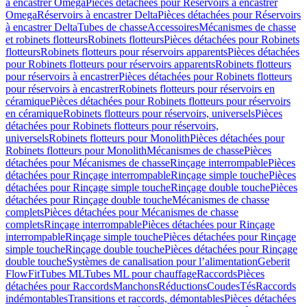
à encastrer Omega
Pièces détachées pour Réservoirs à encastrer
Omega
Réservoirs à encastrer Delta
Pièces détachées pour Réservoirs
à encastrer Delta
Tubes de chasse
Accessoires
Mécanismes de chasse
et robinets flotteurs
Robinets flotteurs
Pièces détachées pour Robinets
flotteurs
Robinets flotteurs pour réservoirs apparents
Pièces détachées
pour Robinets flotteurs pour réservoirs apparents
Robinets flotteurs
pour réservoirs à encastrer
Pièces détachées pour Robinets flotteurs
pour réservoirs à encastrer
Robinets flotteurs pour réservoirs en
céramique
Pièces détachées pour Robinets flotteurs pour réservoirs
en céramique
Robinets flotteurs pour réservoirs, universels
Pièces
détachées pour Robinets flotteurs pour réservoirs,
universels
Robinets flotteurs pour Monolith
Pièces détachées pour
Robinets flotteurs pour Monolith
Mécanismes de chasse
Pièces
détachées pour Mécanismes de chasse
Rinçage interrompable
Pièces
détachées pour Rinçage interrompable
Rinçage simple touche
Pièces
détachées pour Rinçage simple touche
Rinçage double touche
Pièces
détachées pour Rinçage double touche
Mécanismes de chasse
complets
Pièces détachées pour Mécanismes de chasse
complets
Rinçage interrompable
Pièces détachées pour Rinçage
interrompable
Rinçage simple touche
Pièces détachées pour Rinçage
simple touche
Rinçage double touche
Pièces détachées pour Rinçage
double touche
Systèmes de canalisation pour l’alimentation
Geberit
FlowFit
Tubes ML
Tubes ML pour chauffage
Raccords
Pièces
détachées pour Raccords
Manchons
Réductions
Coudes
Tés
Raccords
indémontables
Transitions et raccords, démontables
Pièces détachées