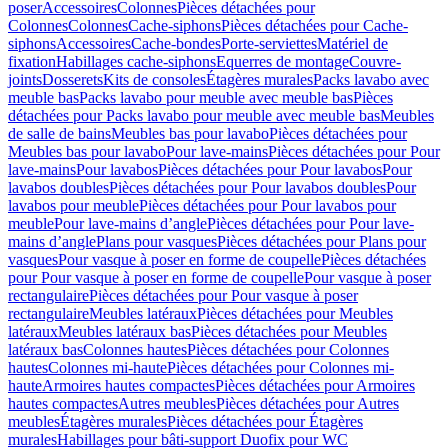
poser
Accessoires
Colonnes
Pièces détachées pour
Colonnes
Colonnes
Cache-siphons
Pièces détachées pour Cache-
siphons
Accessoires
Cache-bondes
Porte-serviettes
Matériel de
fixation
Habillages cache-siphons
Equerres de montage
Couvre-
joints
Dosserets
Kits de consoles
Étagères murales
Packs lavabo avec
meuble bas
Packs lavabo pour meuble avec meuble bas
Pièces
détachées pour Packs lavabo pour meuble avec meuble bas
Meubles
de salle de bains
Meubles bas pour lavabo
Pièces détachées pour
Meubles bas pour lavabo
Pour lave-mains
Pièces détachées pour Pour
lave-mains
Pour lavabos
Pièces détachées pour Pour lavabos
Pour
lavabos doubles
Pièces détachées pour Pour lavabos doubles
Pour
lavabos pour meuble
Pièces détachées pour Pour lavabos pour
meuble
Pour lave-mains d’angle
Pièces détachées pour Pour lave-
mains d’angle
Plans pour vasques
Pièces détachées pour Plans pour
vasques
Pour vasque à poser en forme de coupelle
Pièces détachées
pour Pour vasque à poser en forme de coupelle
Pour vasque à poser
rectangulaire
Pièces détachées pour Pour vasque à poser
rectangulaire
Meubles latéraux
Pièces détachées pour Meubles
latéraux
Meubles latéraux bas
Pièces détachées pour Meubles
latéraux bas
Colonnes hautes
Pièces détachées pour Colonnes
hautes
Colonnes mi-haute
Pièces détachées pour Colonnes mi-
haute
Armoires hautes compactes
Pièces détachées pour Armoires
hautes compactes
Autres meubles
Pièces détachées pour Autres
meubles
Étagères murales
Pièces détachées pour Étagères
murales
Habillages pour bâti-support Duofix pour WC