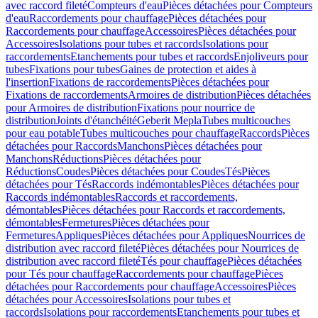
avec raccord fileté
Compteurs d'eau
Pièces détachées pour Compteurs
d'eau
Raccordements pour chauffage
Pièces détachées pour
Raccordements pour chauffage
Accessoires
Pièces détachées pour
Accessoires
Isolations pour tubes et raccords
Isolations pour
raccordements
Etanchements pour tubes et raccords
Enjoliveurs pour
tubes
Fixations pour tubes
Gaines de protection et aides à
l'insertion
Fixations de raccordements
Pièces détachées pour
Fixations de raccordements
Armoires de distribution
Pièces détachées
pour Armoires de distribution
Fixations pour nourrice de
distribution
Joints d'étanchéité
Geberit Mepla
Tubes multicouches
pour eau potable
Tubes multicouches pour chauffage
Raccords
Pièces
détachées pour Raccords
Manchons
Pièces détachées pour
Manchons
Réductions
Pièces détachées pour
Réductions
Coudes
Pièces détachées pour Coudes
Tés
Pièces
détachées pour Tés
Raccords indémontables
Pièces détachées pour
Raccords indémontables
Raccords et raccordements,
démontables
Pièces détachées pour Raccords et raccordements,
démontables
Fermetures
Pièces détachées pour
Fermetures
Appliques
Pièces détachées pour Appliques
Nourrices de
distribution avec raccord fileté
Pièces détachées pour Nourrices de
distribution avec raccord fileté
Tés pour chauffage
Pièces détachées
pour Tés pour chauffage
Raccordements pour chauffage
Pièces
détachées pour Raccordements pour chauffage
Accessoires
Pièces
détachées pour Accessoires
Isolations pour tubes et
raccords
Isolations pour raccordements
Etanchements pour tubes et