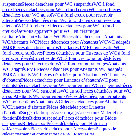
suspendus
Pièces détachées pour WC suspendus
WC à fond
creux
Pièces détachées pour WC à fond creux
WC au sol
Pièces
détachées pour WC au sol
WC à fond creux pour réservoir
attenant
Pièces détachées pour WC à fond creux pour réservoir
attenant
WC à fond creux
Pièces détachées pour WC à fond
creux
Réservoirs apparents pour WC, en céramique
sanitaire
Attenant
Abattants WC
Pièces détachées pour Abattants
WC
Abattants WC
Pièces détachées pour Abattants WC
WC adaptés
PMR
Pièces détachées pour WC adaptés PMR
Cuvettes de WC à
fond creux, surélevés
Pièces détachées pour Cuvettes de WC à fond
creux, surélevés
Cuvettes de WC à fond creux, rallongés
Pièces
détachées pour Cuvettes de WC à fond creux, rallongés
Abattants
WC adaptés PMR
Pièces détachées pour Abattants WC adaptés
PMR
Abattants WC
Pièces détachées pour Abattants WC
Lunettes
d’abattant
Pièces détachées pour Lunettes d’abattant
WC pour
enfants
Pièces détachées pour WC pour enfants
WC suspendus
Pièces
détachées pour WC suspendus
WC au sol
Pièces détachées pour WC
au sol
Abattants WC pour enfants
Pièces détachées pour Abattants
WC pour enfants
Abattants WC
Pièces détachées pour Abattants
WC
Lunettes d’abattant
Pièces détachées pour Lunettes
d’abattant
Siège à la turque
Avec rinçage
Accessoires
Matériel de
fixation
Bidets
Bidets suspendus
Pièces détachées pour Bidets
suspendus
Bidets au sol
Pièces détachées pour Bidets au
sol
Accessoires
Pièces détachées pour Accessoires
Plaques de
déclenchement et commandes de WC
Plaques de