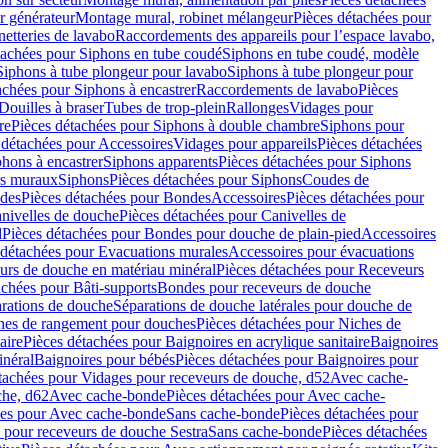
r générateur
Montage mural, robinet mélangeur
Pièces détachées pour
netteries de lavabo
Raccordements des appareils pour l’espace lavabo,
tachées pour Siphons en tube coudé
Siphons en tube coudé, modèle
Siphons à tube plongeur pour lavabo
Siphons à tube plongeur pour
achées pour Siphons à encastrer
Raccordements de lavabo
Pièces
Douilles à braser
Tubes de trop-plein
Rallonges
Vidages pour
re
Pièces détachées pour Siphons à double chambre
Siphons pour
 détachées pour Accessoires
Vidages pour appareils
Pièces détachées
hons à encastrer
Siphons apparents
Pièces détachées pour Siphons
rs muraux
Siphons
Pièces détachées pour Siphons
Coudes de
des
Pièces détachées pour Bondes
Accessoires
Pièces détachées pour
nivelles de douche
Pièces détachées pour Canivelles de
d
Pièces détachées pour Bondes pour douche de plain-pied
Accessoires
 détachées pour Evacuations murales
Accessoires pour évacuations
urs de douche en matériau minéral
Pièces détachées pour Receveurs
achées pour Bâti-supports
Bondes pour receveurs de douche
arations de douche
Séparations de douche latérales pour douche de
hes de rangement pour douches
Pièces détachées pour Niches de
aire
Pièces détachées pour Baignoires en acrylique sanitaire
Baignoires
inéral
Baignoires pour bébés
Pièces détachées pour Baignoires pour
tachées pour Vidages pour receveurs de douche, d52
Avec cache-
che, d62
Avec cache-bonde
Pièces détachées pour Avec cache-
ées pour Avec cache-bonde
Sans cache-bonde
Pièces détachées pour
 pour receveurs de douche Sestra
Sans cache-bonde
Pièces détachées