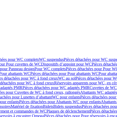
chées pour WC complets
WC suspendus
Pièces détachées pour WC susp
pour Pour cuvettes de WC
Dispositifs d’appoint pour WC
Pièces détaché
 pour Panneau design
Pour WC complets
Pièces détachées pour Pour W
Pour abattants WC
Pièces détachées pour Pour abattants WC
Pour abatt
es détachées pour WC à fond creux
WC au sol
Pièces détachées pour W
 détachées pour WC à fond creux
Réservoirs apparents pour WC, en cér
adaptés PMR
Pièces détachées pour WC adaptés PMR
Cuvettes de WC 
ées pour Cuvettes de WC à fond creux, rallongés
Abattants WC adapt
tachées pour Lunettes d’abattant
WC pour enfants
Pièces détachées pou
our enfants
Pièces détachées pour Abattants WC pour enfants
Abattant
ssoires
Matériel de fixation
Bidets
Bidets suspendus
Pièces détachées pou
hement et commandes de WC
Plaques de déclenchement
Pièces détachée
servoirs à encastrer Omega
Pièces détachées pour Pour réservoirs à enc