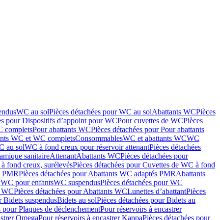
endus
WC au sol
Pièces détachées pour WC au sol
Abattants WC
Pièces
es pour Dispositifs d’appoint pour WC
Pour cuvettes de WC
Pièces
C complets
Pour abattants WC
Pièces détachées pour Pour abattants
ants WC et WC complets
Consommables
WC et abattants WC
WC
C au sol
WC à fond creux pour réservoir attenant
Pièces détachées
amique sanitaire
Attenant
Abattants WC
Pièces détachées pour
à fond creux, surélevés
Pièces détachées pour Cuvettes de WC à fond
és PMR
Pièces détachées pour Abattants WC adaptés PMR
Abattants
r WC pour enfants
WC suspendus
Pièces détachées pour WC
s WC
Pièces détachées pour Abattants WC
Lunettes d’abattant
Pièces
r Bidets suspendus
Bidets au sol
Pièces détachées pour Bidets au
s pour Plaques de déclenchement
Pour réservoirs à encastrer
astrer Omega
Pour réservoirs à encastrer Kappa
Pièces détachées pour