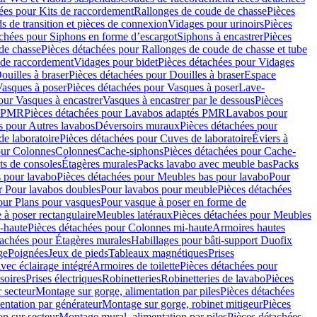
ées pour Kits de raccordement
Rallonges de coude de chasse
Pièces
s de transition et pièces de connexion
Vidages pour urinoirs
Pièces
achées pour Siphons en forme d’escargot
Siphons à encastrer
Pièces
de chasse
Pièces détachées pour Rallonges de coude de chasse et tube
 de raccordement
Vidages pour bidet
Pièces détachées pour Vidages
ouilles à braser
Pièces détachées pour Douilles à braser
Espace
asques à poser
Pièces détachées pour Vasques à poser
Lave-
our Vasques à encastrer
Vasques à encastrer par le dessous
Pièces
s PMR
Pièces détachées pour Lavabos adaptés PMR
Lavabos pour
s pour Autres lavabos
Déversoirs muraux
Pièces détachées pour
e laboratoire
Pièces détachées pour Cuves de laboratoire
Éviers à
our Colonnes
Colonnes
Cache-siphons
Pièces détachées pour Cache-
ts de consoles
Étagères murales
Packs lavabo avec meuble bas
Packs
 pour lavabo
Pièces détachées pour Meubles bas pour lavabo
Pour
r Pour lavabos doubles
Pour lavabos pour meuble
Pièces détachées
our Plans pour vasques
Pour vasque à poser en forme de
 à poser rectangulaire
Meubles latéraux
Pièces détachées pour Meubles
-haute
Pièces détachées pour Colonnes mi-haute
Armoires hautes
tachées pour Étagères murales
Habillages pour bâti-support Duofix
ge
Poignées
Jeux de pieds
Tableaux magnétiques
Prises
vec éclairage intégré
Armoires de toilette
Pièces détachées pour
soires
Prises électriques
Robinetteries
Robinetteries de lavabo
Pièces
 secteur
Montage sur gorge, alimentation par piles
Pièces détachées
entation par générateur
Montage sur gorge, robinet mitigeur
Pièces
n sur secteur
Montage mural, alimentation par piles
Pièces détachées