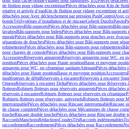
pour Sans cache-bonde
Vidages pour baignoires, d52
Pièces détachées
de finition pour vidage excentrique
Pièces détachées pour Kits de fini
rotative et arrivée d’eau
Kits de finition pour vidage excentrique et arr
détachées pour Avec déclenchement par pression PushControl
Avec c
bonde
Tés
Systèmes d’installation et de rinçage
Geberit Duofix
Parois
Pi
Accessoires
Bâti-supports
Pièces détachées pour Bâti-supports
Bâti-su
lavabos
Bâti-supports pour bidets
Pièces détachées pour Bâti-supports 
murale
Pièces détachées pour Bâti-supports pour douches avec évacua
séparations de douches
Pièces détachées pour Bâti-supports pour sépa
robinetteries
Pièces détachées pour Bâti-supports pour robinetteries
Bât
pour charges de console
Pièces détachées pour Bâti-supports pour cha
Accessoires
Réservoirs apparents
Réservoirs apparents pour WC, en ma
position
Pièces détachées pour Haute position
Basse et moyenne positi
apparents pour WC, en céramique sanitaire
Attenant
Pièces détachées 
détachées pour Haute position
Basse et moyenne position
Accessoires
P
modérateurs de débit
Réservoirs à encastrer
Réservoirs à encastrer Sig
Omega
Réservoirs à encastrer Delta
Pièces détachées pour Réservoirs à
flotteurs
Robinets flotteurs pour réservoirs apparents
Pièces détachées p
réservoirs à encastrer
Robinets flotteurs pour réservoirs en céramique
P
Robinets flotteurs pour réservoirs, universels
Robinets flotteurs pour 
interrompable
Pièces détachées pour Rinçage interrompable
Rinçage s
de chasse complets
Pièces détachées pour Mécanismes de chasse comp
touche
Rinçage double touche
Pièces détachées pour Rinçage double 
Raccords
Manchons
Réductions
Coudes
Tés
Raccords indémontables
Tra
raccordement
Raccordements
Pièces détachées pour Raccordements
Nou