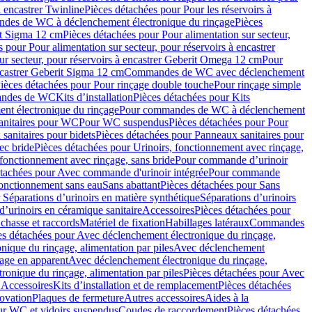
à encastrer Twinline
Pièces détachées pour Pour les réservoirs à
es de WC à déclenchement électronique du rinçage
Pièces
rit Sigma 12 cm
Pièces détachées pour Pour alimentation sur secteur,
 pour Pour alimentation sur secteur, pour réservoirs à encastrer
ur secteur, pour réservoirs à encastrer Geberit Omega 12 cm
Pour
encastrer Geberit Sigma 12 cm
Commandes de WC avec déclenchement
ièces détachées pour Pour rinçage double touche
Pour rinçage simple
mandes de WC
Kits d’installation
Pièces détachées pour Kits
nt électronique du rinçage
Pour commandes de WC à déclenchement
anitaires pour WC
Pour WC suspendus
Pièces détachées pour Pour
sanitaires pour bidets
Pièces détachées pour Panneaux sanitaires pour
ec bride
Pièces détachées pour Urinoirs, fonctionnement avec rinçage,
 fonctionnement avec rinçage, sans bride
Pour commande d’urinoir
étachées pour Avec commande d'urinoir intégrée
Pour commande
fonctionnement sans eau
Sans abattant
Pièces détachées pour Sans
 Séparations d’urinoirs en matière synthétique
Séparations d’urinoirs
d’urinoirs en céramique sanitaire
Accessoires
Pièces détachées pour
chasse et raccords
Matériel de fixation
Habillages latéraux
Commandes
es détachées pour Avec déclenchement électronique du rinçage,
ique du rinçage, alimentation par piles
Avec déclenchement
age en apparent
Avec déclenchement électronique du rinçage,
onique du rinçage, alimentation par piles
Pièces détachées pour Avec
 Accessoires
Kits d’installation et de remplacement
Pièces détachées
novation
Plaques de fermeture
Autres accessoires
Aides à la
ur WC et vidoirs suspendus
Coudes de raccordement
Pièces détachées