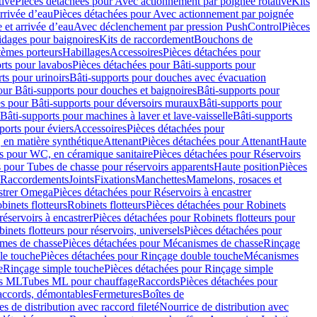
tive
Pièces détachées pour Avec actionnement par poignée rotative
Kits
rrivée d’eau
Pièces détachées pour Avec actionnement par poignée
 et arrivée d’eau
Avec déclenchement par pression PushControl
Pièces
idages pour baignoires
Kits de raccordement
Bouchons de
tèmes porteurs
Habillages
Accessoires
Pièces détachées pour
rts pour lavabos
Pièces détachées pour Bâti-supports pour
ts pour urinoirs
Bâti-supports pour douches avec évacuation
our Bâti-supports pour douches et baignoires
Bâti-supports pour
es pour Bâti-supports pour déversoirs muraux
Bâti-supports pour
Bâti-supports pour machines à laver et lave-vaisselle
Bâti-supports
ports pour éviers
Accessoires
Pièces détachées pour
 en matière synthétique
Attenant
Pièces détachées pour Attenant
Haute
s pour WC, en céramique sanitaire
Pièces détachées pour Réservoirs
 pour Tubes de chasse pour réservoirs apparents
Haute position
Pièces
r Raccordements
Joints
Fixations
Manchettes
Mamelons, rosaces et
astrer Omega
Pièces détachées pour Réservoirs à encastrer
inets flotteurs
Robinets flotteurs
Pièces détachées pour Robinets
réservoirs à encastrer
Pièces détachées pour Robinets flotteurs pour
inets flotteurs pour réservoirs, universels
Pièces détachées pour
mes de chasse
Pièces détachées pour Mécanismes de chasse
Rinçage
le touche
Pièces détachées pour Rinçage double touche
Mécanismes
e
Rinçage simple touche
Pièces détachées pour Rinçage simple
s ML
Tubes ML pour chauffage
Raccords
Pièces détachées pour
raccords, démontables
Fermetures
Boîtes de
s de distribution avec raccord fileté
Nourrice de distribution avec