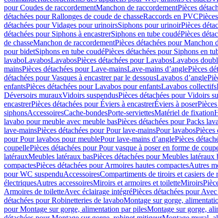
pour Coudes de raccordement
Manchon de raccordement
Pièces détac
détachées pour Rallonges de coude de chasse
Raccords en PVC
Pièce
détachées pour Vidages pour urinoirs
Siphons pour urinoir
Pièces déta
détachées pour Siphons à encastrer
Siphons en tube coudé
Pièces déta
de chasse
Manchon de raccordement
Pièces détachées pour Manchon 
pour bidet
Siphons en tube coudé
Pièces détachées pour Siphons en tu
lavabo
Lavabos
Lavabos
Pièces détachées pour Lavabos
Lavabos doubl
mains
Pièces détachées pour Lave-mains
Lave-mains d’angle
Pièces dé
détachées pour Vasques à encastrer par le dessous
Lavabos d’angle
Piè
enfants
Pièces détachées pour Lavabos pour enfants
Lavabos collectifs
Déversoirs muraux
Vidoirs suspendus
Pièces détachées pour Vidoirs s
encastrer
Pièces détachées pour Éviers à encastrer
Éviers à poser
Pièces
siphons
Accessoires
Cache-bondes
Porte-serviettes
Matériel de fixation
H
lavabo pour meuble avec meuble bas
Pièces détachées pour Packs la
lave-mains
Pièces détachées pour Pour lave-mains
Pour lavabos
Pièces
pour Pour lavabos pour meuble
Pour lave-mains d’angle
Pièces détach
coupelle
Pièces détachées pour Pour vasque à poser en forme de coupe
latéraux
Meubles latéraux bas
Pièces détachées pour Meubles latéraux 
compactes
Pièces détachées pour Armoires hautes compactes
Autres m
pour WC suspendu
Accessoires
Compartiments de tiroirs et casiers de
électriques
Autres accessoires
Miroirs et armoires et toilette
Miroirs
Pièc
Armoires de toilette
Avec éclairage intégré
Pièces détachées pour Avec 
détachées pour Robinetteries de lavabo
Montage sur gorge, alimentatio
pour Montage sur gorge, alimentation par piles
Montage sur gorge, ali
détachées pour Montage sur gorge, robinet mitigeur
Montage mural, al