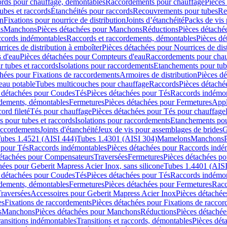
cords pour chauffage, démontables
Raccordements pour chauffage
Pièces
ubes et raccords
Étanchéités pour raccords
Recouvrements pour tubes
Re
on
Fixations pour nourrice de distribution
Joints d’étanchéité
Packs de vis
ds
Manchons
Pièces détachées pour Manchons
Réductions
Pièces détaché
ccords indémontables
Raccords et raccordements, démontables
Pièces dé
rrices de distribution à emboîter
Pièces détachées pour Nourrices de dis
 d'eau
Pièces détachées pour Compteurs d'eau
Raccordements pour chau
r tubes et raccords
Isolations pour raccordements
Etanchements pour tube
chées pour Fixations de raccordements
Armoires de distribution
Pièces dé
eau potable
Tubes multicouches pour chauffage
Raccords
Pièces détaché
 détachées pour Coudes
Tés
Pièces détachées pour Tés
Raccords indémon
rdements, démontables
Fermetures
Pièces détachées pour Fermetures
Appl
ord fileté
Tés pour chauffage
Pièces détachées pour Tés pour chauffage
ns pour tubes et raccords
Isolations pour raccordements
Etanchements pour
raccordements
Joints d'étanchéité
Jeux de vis pour assemblages de brides
G
ubes 1.4521 (AISI 444)
Tubes 1.4301 (AISI 304)
Mamelons
Manchons
 pour Tés
Raccords indémontables
Pièces détachées pour Raccords indé
détachées pour Compensateurs
Traversées
Fermetures
Pièces détachées po
hées pour Geberit Mapress Acier Inox, sans silicone
Tubes 1.4401 (AISI
 détachées pour Coudes
Tés
Pièces détachées pour Tés
Raccords indémon
rdements, démontables
Fermetures
Pièces détachées pour Fermetures
Racc
raversées
Accessoires pour Geberit Mapress Acier Inox
Pièces détachée
es
Fixations de raccordements
Pièces détachées pour Fixations de racco
s
Manchons
Pièces détachées pour Manchons
Réductions
Pièces détachée
ransitions indémontables
Transitions et raccords, démontables
Pièces dét