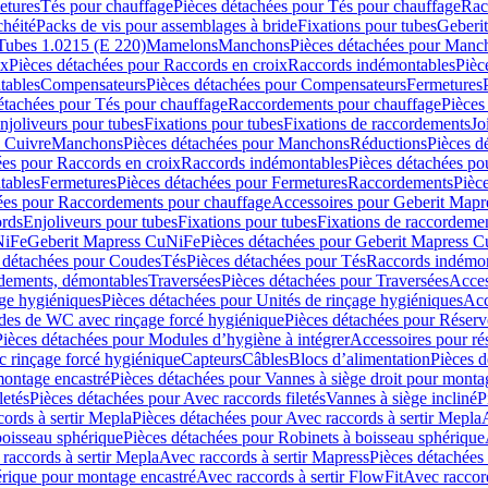
etures
Tés pour chauffage
Pièces détachées pour Tés pour chauffage
Rac
chéité
Packs de vis pour assemblages à bride
Fixations pour tubes
Geberi
Tubes 1.0215 (E 220)
Mamelons
Manchons
Pièces détachées pour Manc
ix
Pièces détachées pour Raccords en croix
Raccords indémontables
Pièc
tables
Compensateurs
Pièces détachées pour Compensateurs
Fermetures
étachées pour Tés pour chauffage
Raccordements pour chauffage
Pièces
njoliveurs pour tubes
Fixations pour tubes
Fixations de raccordements
Jo
s Cuivre
Manchons
Pièces détachées pour Manchons
Réductions
Pièces d
ées pour Raccords en croix
Raccords indémontables
Pièces détachées po
tables
Fermetures
Pièces détachées pour Fermetures
Raccordements
Pièc
ées pour Raccordements pour chauffage
Accessoires pour Geberit Mapr
ords
Enjoliveurs pour tubes
Fixations pour tubes
Fixations de raccordeme
NiFe
Geberit Mapress CuNiFe
Pièces détachées pour Geberit Mapress 
 détachées pour Coudes
Tés
Pièces détachées pour Tés
Raccords indémon
rdements, démontables
Traversées
Pièces détachées pour Traversées
Acces
age hygiéniques
Pièces détachées pour Unités de rinçage hygiéniques
Acc
des de WC avec rinçage forcé hygiénique
Pièces détachées pour Réser
Pièces détachées pour Modules d’hygiène à intégrer
Accessoires pour r
 rinçage forcé hygiénique
Capteurs
Câbles
Blocs d’alimentation
Pièces d
montage encastré
Pièces détachées pour Vannes à siège droit pour monta
letés
Pièces détachées pour Avec raccords filetés
Vannes à siège incliné
P
ords à sertir Mepla
Pièces détachées pour Avec raccords à sertir Mepla
boisseau sphérique
Pièces détachées pour Robinets à boisseau sphérique
raccords à sertir Mepla
Avec raccords à sertir Mapress
Pièces détachées
érique pour montage encastré
Avec raccords à sertir FlowFit
Avec raccord