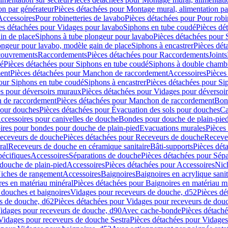
on par générateur
Pièces détachées pour Montage mural, alimentation pa
Accessoires
Pour robinetteries de lavabo
Pièces détachées pour Pour robi
es détachées pour Vidages pour lavabo
Siphons en tube coudé
Pièces dé
in de place
Siphons à tube plongeur pour lavabo
Pièces détachées pour 
ongeur pour lavabo, modèle gain de place
Siphons à encastrer
Pièces dét
ouvrements
Raccordements
Pièces détachées pour Raccordements
Joints
dé
Pièces détachées pour Siphons en tube coudé
Siphons à double chamb
ent
Pièces détachées pour Manchon de raccordement
Accessoires
Pièces
our Siphons en tube coudé
Siphons à encastrer
Pièces détachées pour Sip
s pour déversoirs muraux
Pièces détachées pour Vidages pour déversoi
 de raccordement
Pièces détachées pour Manchon de raccordement
Bon
pour douches
Pièces détachées pour Évacuation des sols pour douches
Ca
ccessoires pour canivelles de douche
Bondes pour douche de plain-pie
ires pour bondes pour douche de plain-pied
Evacuations murales
Pièces
eceveurs de douche
Pièces détachées pour Receveurs de douche
Receve
ral
Receveurs de douche en céramique sanitaire
Bâti-supports
Pièces dét
pécifiques
Accessoires
Séparations de douche
Pièces détachées pour Sép
 douche de plain-pied
Accessoires
Pièces détachées pour Accessoires
Nic
Niches de rangement
Accessoires
Baignoires
Baignoires en acrylique sanit
res en matériau minéral
Pièces détachées pour Baignoires en matériau m
douches et baignoires
Vidages pour receveurs de douche, d52
Pièces dé
s de douche, d62
Pièces détachées pour Vidages pour receveurs de dou
Vidages pour receveurs de douche, d90
Avec cache-bonde
Pièces détach
Vidages pour receveurs de douche Sestra
Pièces détachées pour Vidages