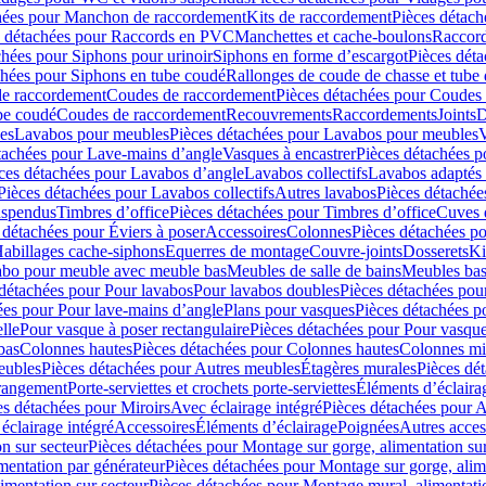
hées pour Manchon de raccordement
Kits de raccordement
Pièces détach
s détachées pour Raccords en PVC
Manchettes et cache-boulons
Raccord
chées pour Siphons pour urinoir
Siphons en forme d’escargot
Pièces dét
chées pour Siphons en tube coudé
Rallonges de coude de chasse et tube 
de raccordement
Coudes de raccordement
Pièces détachées pour Coudes
be coudé
Coudes de raccordement
Recouvrements
Raccordements
Joints
D
es
Lavabos pour meubles
Pièces détachées pour Lavabos pour meubles
V
tachées pour Lave-mains d’angle
Vasques à encastrer
Pièces détachées p
ces détachées pour Lavabos d’angle
Lavabos collectifs
Lavabos adapté
Pièces détachées pour Lavabos collectifs
Autres lavabos
Pièces détachée
uspendus
Timbres dʼoffice
Pièces détachées pour Timbres dʼoffice
Cuves d
 détachées pour Éviers à poser
Accessoires
Colonnes
Pièces détachées p
abillages cache-siphons
Equerres de montage
Couvre-joints
Dosserets
Ki
vabo pour meuble avec meuble bas
Meubles de salle de bains
Meubles bas
 détachées pour Pour lavabos
Pour lavabos doubles
Pièces détachées pou
ées pour Pour lave-mains d’angle
Plans pour vasques
Pièces détachées p
lle
Pour vasque à poser rectangulaire
Pièces détachées pour Pour vasque
bas
Colonnes hautes
Pièces détachées pour Colonnes hautes
Colonnes mi
eubles
Pièces détachées pour Autres meubles
Étagères murales
Pièces dé
 rangement
Porte-serviettes et crochets porte-serviettes
Éléments d’éclaira
es détachées pour Miroirs
Avec éclairage intégré
Pièces détachées pour A
éclairage intégré
Accessoires
Éléments d’éclairage
Poignées
Autres acces
n sur secteur
Pièces détachées pour Montage sur gorge, alimentation sur
mentation par générateur
Pièces détachées pour Montage sur gorge, alim
imentation sur secteur
Pièces détachées pour Montage mural, alimentatio