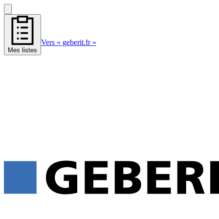
Vers « geberit.fr »
Mes listes