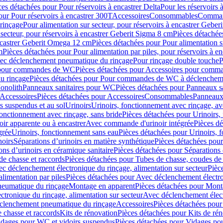
ces détachées pour Pour réservoirs à encastrer Delta
Pour les réservoirs 
our Pour réservoirs à encastrer 300T
Accessoires
Consommables
Command
rinçage
Pour alimentation sur secteur, pour réservoirs à encastrer Gebe
 secteur, pour réservoirs à encastrer Geberit Sigma 8 cm
Pièces détachées
encastrer Geberit Omega 12 cm
Pièces détachées pour Pour alimentation s
m
Pièces détachées pour Pour alimentation par piles, pour réservoirs à 
c déclenchement pneumatique du rinçage
Pour rinçage double touche
P
 pour commandes de WC
Pièces détachées pour Accessoires pour com
u rinçage
Pièces détachées pour Pour commandes de WC à déclencheme
onolith
Panneaux sanitaires pour WC
Pièces détachées pour Panneaux s
Accessoires
Pièces détachées pour Accessoires
Consommables
Panneaux 
s suspendus et au sol
Urinoirs
Urinoirs, fonctionnement avec rinçage, av
fonctionnement avec rinçage, sans bride
Pièces détachées pour Urinoirs,
ir apparente ou à encastrer
Avec commande d'urinoir intégrée
Pièces d
grée
Urinoirs, fonctionnement sans eau
Pièces détachées pour Urinoirs, 
noirs
Séparations d’urinoirs en matière synthétique
Pièces détachées pour
ons d’urinoirs en céramique sanitaire
Pièces détachées pour Séparations 
de chasse et raccords
Pièces détachées pour Tubes de chasse, coudes de 
c déclenchement électronique du rinçage, alimentation sur secteur
Pièc
limentation par piles
Pièces détachées pour Avec déclenchement électron
neumatique du rinçage
Montage en apparent
Pièces détachées pour Mont
tronique du rinçage, alimentation sur secteur
Avec déclenchement électr
clenchement pneumatique du rinçage
Accessoires
Pièces détachées pour
 chasse et raccords
Kits de rénovation
Pièces détachées pour Kits de ré
dages pour WC et vidoirs suspendus
Pièces détachées pour Vidages po