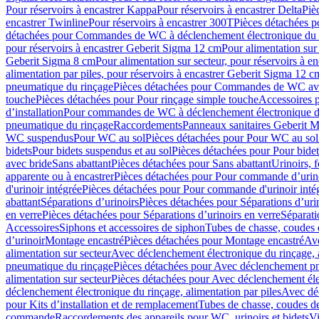
Pour réservoirs à encastrer Kappa
Pour réservoirs à encastrer Delta
Piè
encastrer Twinline
Pour réservoirs à encastrer 300T
Pièces détachées p
détachées pour Commandes de WC à déclenchement électronique du 
pour réservoirs à encastrer Geberit Sigma 12 cm
Pour alimentation sur
Geberit Sigma 8 cm
Pour alimentation sur secteur, pour réservoirs à 
alimentation par piles, pour réservoirs à encastrer Geberit Sigma 12 c
pneumatique du rinçage
Pièces détachées pour Commandes de WC ave
touche
Pièces détachées pour Pour rinçage simple touche
Accessoires
d’installation
Pour commandes de WC à déclenchement électronique d
pneumatique du rinçage
Raccordements
Panneaux sanitaires Geberit M
WC suspendus
Pour WC au sol
Pièces détachées pour Pour WC au sol
bidets
Pour bidets suspendus et au sol
Pièces détachées pour Pour bidet
avec bride
Sans abattant
Pièces détachées pour Sans abattant
Urinoirs, 
apparente ou à encastrer
Pièces détachées pour Pour commande d’urino
d'urinoir intégrée
Pièces détachées pour Pour commande d'urinoir inté
abattant
Séparations d’urinoirs
Pièces détachées pour Séparations d’uri
en verre
Pièces détachées pour Séparations d’urinoirs en verre
Séparati
Accessoires
Siphons et accessoires de siphon
Tubes de chasse, coudes 
dʼurinoir
Montage encastré
Pièces détachées pour Montage encastré
Ave
alimentation sur secteur
Avec déclenchement électronique du rinçage, a
pneumatique du rinçage
Pièces détachées pour Avec déclenchement p
alimentation sur secteur
Pièces détachées pour Avec déclenchement élec
déclenchement électronique du rinçage, alimentation par piles
Avec dé
pour Kits d’installation et de remplacement
Tubes de chasse, coudes de
commande
Raccordements des appareils pour WC, urinoirs et bidets
Vi