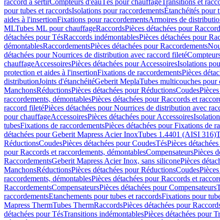
raccord à sertir
Compteurs d'eau
Tés pour chauffage
Transitions et rac
pour tubes et raccords
Isolations pour raccordements
Étanchéités pour t
aides à l'insertion
Fixations pour raccordements
Armoires de distributi
ML
Tubes ML pour chauffage
Raccords
Pièces détachées pour Raccor
détachées pour Tés
Raccords indémontables
Pièces détachées pour Ra
démontables
Raccordements
Pièces détachées pour Raccordements
Nou
détachées pour Nourrices de distribution avec raccord fileté
Compteurs
chauffage
Accessoires
Pièces détachées pour Accessoires
Isolations pou
protection et aides à l'insertion
Fixations de raccordements
Pièces déta
distribution
Joints d'étanchéité
Geberit Mepla
Tubes multicouches pour 
Manchons
Réductions
Pièces détachées pour Réductions
Coudes
Pièces
raccordements, démontables
Pièces détachées pour Raccords et racco
raccord fileté
Pièces détachées pour Nourrices de distribution avec racc
pour chauffage
Accessoires
Pièces détachées pour Accessoires
Isolatio
tubes
Fixations de raccordements
Pièces détachées pour Fixations de 
détachées pour Geberit Mapress Acier Inox
Tubes 1.4401 (AISI 316)
T
Réductions
Coudes
Pièces détachées pour Coudes
Tés
Pièces détachées
pour Raccords et raccordements, démontables
Compensateurs
Pièces 
Raccordements
Geberit Mapress Acier Inox, sans silicone
Pièces détac
Manchons
Réductions
Pièces détachées pour Réductions
Coudes
Pièces
raccordements, démontables
Pièces détachées pour Raccords et racco
Raccordements
Compensateurs
Pièces détachées pour Compensateurs
T
raccordements
Etanchements pour tubes et raccords
Fixations pour tub
Mapress Therm
Tubes Therm
Raccords
Pièces détachées pour Raccord
détachées pour Tés
Transitions indémontables
Pièces détachées pour T