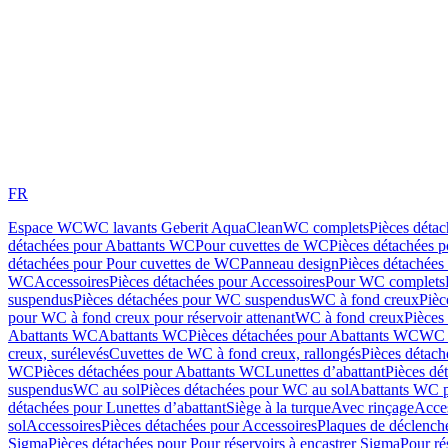
FR
Espace WC
WC lavants Geberit AquaClean
WC complets
Pièces déta
détachées pour Abattants WC
Pour cuvettes de WC
Pièces détachées 
détachées pour Pour cuvettes de WC
Panneau design
Pièces détachées
WC
Accessoires
Pièces détachées pour Accessoires
Pour WC complets
suspendus
Pièces détachées pour WC suspendus
WC à fond creux
Pièc
pour WC à fond creux pour réservoir attenant
WC à fond creux
Pièces
Abattants WC
Abattants WC
Pièces détachées pour Abattants WC
WC 
creux, surélevés
Cuvettes de WC à fond creux, rallongés
Pièces détach
WC
Pièces détachées pour Abattants WC
Lunettes d’abattant
Pièces dé
suspendus
WC au sol
Pièces détachées pour WC au sol
Abattants WC p
détachées pour Lunettes d’abattant
Siège à la turque
Avec rinçage
Acce
sol
Accessoires
Pièces détachées pour Accessoires
Plaques de déclenc
Sigma
Pièces détachées pour Pour réservoirs à encastrer Sigma
Pour ré