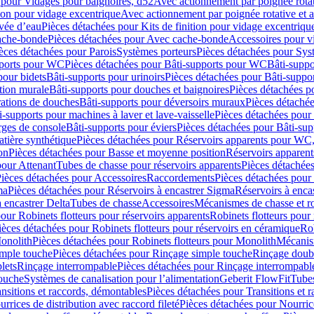
 pour Vidages pour baignoires, d52
Avec actionnement par poignée rota
tion pour vidage excentrique
Avec actionnement par poignée rotative et a
ivée d’eau
Pièces détachées pour Kits de finition pour vidage excentrique
ache-bonde
Pièces détachées pour Avec cache-bonde
Accessoires pour v
èces détachées pour Parois
Systèmes porteurs
Pièces détachées pour Sys
pports pour WC
Pièces détachées pour Bâti-supports pour WC
Bâti-suppo
pour bidets
Bâti-supports pour urinoirs
Pièces détachées pour Bâti-suppor
tion murale
Bâti-supports pour douches et baignoires
Pièces détachées p
rations de douches
Bâti-supports pour déversoirs muraux
Pièces détaché
i-supports pour machines à laver et lave-vaisselle
Pièces détachées pour 
rges de console
Bâti-supports pour éviers
Pièces détachées pour Bâti-sup
tière synthétique
Pièces détachées pour Réservoirs apparents pour WC,
on
Pièces détachées pour Basse et moyenne position
Réservoirs apparent
pour Attenant
Tubes de chasse pour réservoirs apparents
Pièces détachées
ièces détachées pour Accessoires
Raccordements
Pièces détachées pou
ma
Pièces détachées pour Réservoirs à encastrer Sigma
Réservoirs à enc
 encastrer Delta
Tubes de chasse
Accessoires
Mécanismes de chasse et rob
our Robinets flotteurs pour réservoirs apparents
Robinets flotteurs pour 
ièces détachées pour Robinets flotteurs pour réservoirs en céramique
Rob
Monolith
Pièces détachées pour Robinets flotteurs pour Monolith
Mécanis
imple touche
Pièces détachées pour Rinçage simple touche
Rinçage doub
lets
Rinçage interrompable
Pièces détachées pour Rinçage interrompabl
touche
Systèmes de canalisation pour l’alimentation
Geberit FlowFit
Tube
nsitions et raccords, démontables
Pièces détachées pour Transitions et 
rrices de distribution avec raccord fileté
Pièces détachées pour Nourrice