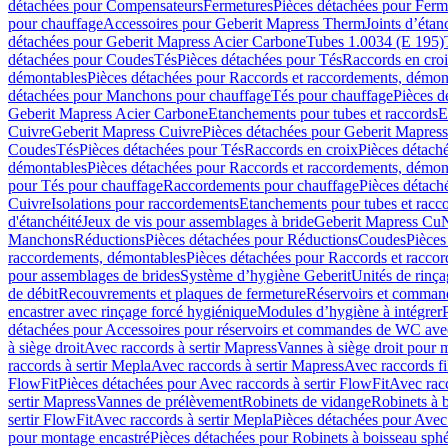
détachées pour Compensateurs
Fermetures
Pièces détachées pour Ferm
pour chauffage
Accessoires pour Geberit Mapress Therm
Joints d’étan
détachées pour Geberit Mapress Acier Carbone
Tubes 1.0034 (E 195)
détachées pour Coudes
Tés
Pièces détachées pour Tés
Raccords en cro
démontables
Pièces détachées pour Raccords et raccordements, démon
détachées pour Manchons pour chauffage
Tés pour chauffage
Pièces d
Geberit Mapress Acier Carbone
Etanchements pour tubes et raccords
E
Cuivre
Geberit Mapress Cuivre
Pièces détachées pour Geberit Mapres
Coudes
Tés
Pièces détachées pour Tés
Raccords en croix
Pièces détach
démontables
Pièces détachées pour Raccords et raccordements, démon
pour Tés pour chauffage
Raccordements pour chauffage
Pièces détach
Cuivre
Isolations pour raccordements
Etanchements pour tubes et racc
d'étanchéité
Jeux de vis pour assemblages à bride
Geberit Mapress Cu
Manchons
Réductions
Pièces détachées pour Réductions
Coudes
Pièces
raccordements, démontables
Pièces détachées pour Raccords et racco
pour assemblages de brides
Système d’hygiène Geberit
Unités de rinç
de débit
Recouvrements et plaques de fermeture
Réservoirs et comman
encastrer avec rinçage forcé hygiénique
Modules d’hygiène à intégrer
détachées pour Accessoires pour réservoirs et commandes de WC avec
à siège droit
Avec raccords à sertir Mapress
Vannes à siège droit pour 
raccords à sertir Mepla
Avec raccords à sertir Mapress
Avec raccords fi
FlowFit
Pièces détachées pour Avec raccords à sertir FlowFit
Avec racc
sertir Mapress
Vannes de prélèvement
Robinets de vidange
Robinets à 
sertir FlowFit
Avec raccords à sertir Mepla
Pièces détachées pour Avec 
pour montage encastré
Pièces détachées pour Robinets à boisseau sph