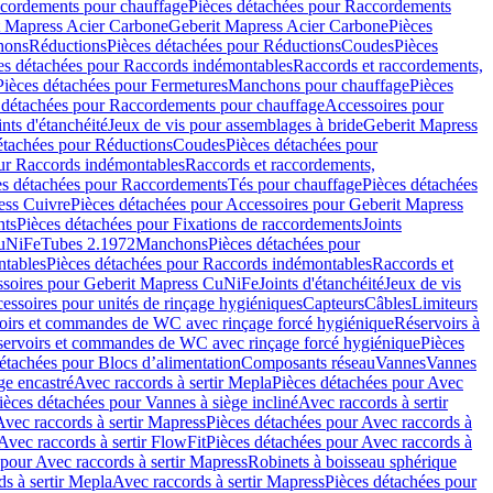
cordements pour chauffage
Pièces détachées pour Raccordements
t Mapress Acier Carbone
Geberit Mapress Acier Carbone
Pièces
hons
Réductions
Pièces détachées pour Réductions
Coudes
Pièces
es détachées pour Raccords indémontables
Raccords et raccordements,
Pièces détachées pour Fermetures
Manchons pour chauffage
Pièces
 détachées pour Raccordements pour chauffage
Accessoires pour
ints d'étanchéité
Jeux de vis pour assemblages à bride
Geberit Mapress
étachées pour Réductions
Coudes
Pièces détachées pour
ur Raccords indémontables
Raccords et raccordements,
es détachées pour Raccordements
Tés pour chauffage
Pièces détachées
ess Cuivre
Pièces détachées pour Accessoires pour Geberit Mapress
nts
Pièces détachées pour Fixations de raccordements
Joints
CuNiFe
Tubes 2.1972
Manchons
Pièces détachées pour
tables
Pièces détachées pour Raccords indémontables
Raccords et
soires pour Geberit Mapress CuNiFe
Joints d'étanchéité
Jeux de vis
essoires pour unités de rinçage hygiéniques
Capteurs
Câbles
Limiteurs
voirs et commandes de WC avec rinçage forcé hygiénique
Réservoirs à
éservoirs et commandes de WC avec rinçage forcé hygiénique
Pièces
étachées pour Blocs d’alimentation
Composants réseau
Vannes
Vannes
ge encastré
Avec raccords à sertir Mepla
Pièces détachées pour Avec
ièces détachées pour Vannes à siège incliné
Avec raccords à sertir
Avec raccords à sertir Mapress
Pièces détachées pour Avec raccords à
Avec raccords à sertir FlowFit
Pièces détachées pour Avec raccords à
 pour Avec raccords à sertir Mapress
Robinets à boisseau sphérique
s à sertir Mepla
Avec raccords à sertir Mapress
Pièces détachées pour