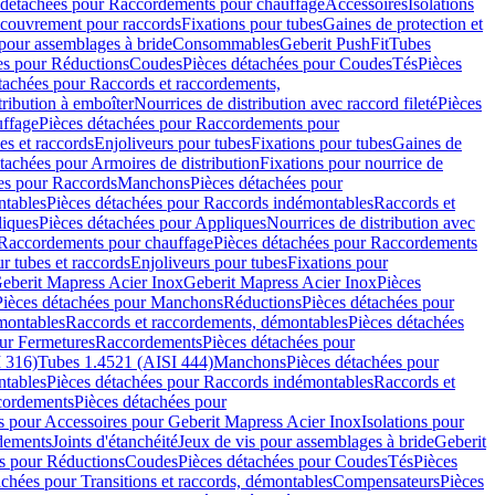
 détachées pour Raccordements pour chauffage
Accessoires
Isolations
couvrement pour raccords
Fixations pour tubes
Gaines de protection et
 pour assemblages à bride
Consommables
Geberit PushFit
Tubes
es pour Réductions
Coudes
Pièces détachées pour Coudes
Tés
Pièces
tachées pour Raccords et raccordements,
tribution à emboîter
Nourrices de distribution avec raccord fileté
Pièces
ffage
Pièces détachées pour Raccordements pour
s et raccords
Enjoliveurs pour tubes
Fixations pour tubes
Gaines de
tachées pour Armoires de distribution
Fixations pour nourrice de
es pour Raccords
Manchons
Pièces détachées pour
tables
Pièces détachées pour Raccords indémontables
Raccords et
iques
Pièces détachées pour Appliques
Nourrices de distribution avec
Raccordements pour chauffage
Pièces détachées pour Raccordements
 tubes et raccords
Enjoliveurs pour tubes
Fixations pour
eberit Mapress Acier Inox
Geberit Mapress Acier Inox
Pièces
Pièces détachées pour Manchons
Réductions
Pièces détachées pour
montables
Raccords et raccordements, démontables
Pièces détachées
ur Fermetures
Raccordements
Pièces détachées pour
 316)
Tubes 1.4521 (AISI 444)
Manchons
Pièces détachées pour
tables
Pièces détachées pour Raccords indémontables
Raccords et
ordements
Pièces détachées pour
s pour Accessoires pour Geberit Mapress Acier Inox
Isolations pour
rdements
Joints d'étanchéité
Jeux de vis pour assemblages à bride
Geberit
s pour Réductions
Coudes
Pièces détachées pour Coudes
Tés
Pièces
achées pour Transitions et raccords, démontables
Compensateurs
Pièces