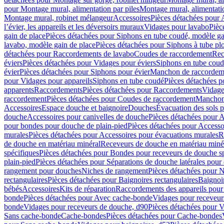
pour Montage mural, alimentation par piles
Montage mural, alimentati
Montage mural, robinet mélangeur
Accessoires
Pièces détachées pour 
l’évier, les appareils et les déversoirs muraux
Vidages pour lavabo
Pièc
gain de place
Pièces détachées pour Siphons en tube coudé, modèle ga
lavabo, modèle gain de place
Pièces détachées pour Siphons à tube pl
détachées pour Raccordements de lavabo
Coudes de raccordement
Rec
éviers
Pièces détachées pour Vidages pour éviers
Siphons en tube cou
évier
Pièces détachées pour Siphons pour évier
Manchon de raccordem
pour Vidages pour appareils
Siphons en tube coudé
Pièces détachées p
apparents
Raccordements
Pièces détachées pour Raccordements
Vidage
raccordement
Pièces détachées pour Coudes de raccordement
Manchon
Accessoires
Espace douche et baignoire
Douches
Évacuation des sols 
douche
Accessoires pour canivelles de douche
Pièces détachées pour A
pour bondes pour douche de plain-pied
Pièces détachées pour Accesso
murales
Pièces détachées pour Accessoires pour évacuations murales
R
de douche en matériau minéral
Receveurs de douche en matériau miné
spécifiques
Pièces détachées pour Bondes pour receveurs de douche s
plain-pied
Pièces détachées pour Séparations de douche latérales pour
rangement pour douches
Niches de rangement
Pièces détachées pour 
rectangulaires
Pièces détachées pour Baignoires rectangulaires
Baignoi
bébés
Accessoires
Kits de réparation
Raccordements des appareils pour 
bonde
Pièces détachées pour Avec cache-bonde
Vidages pour receveur
bonde
Vidages pour receveurs de douche, d90
Pièces détachées pour 
Sans cache-bonde
Cache-bondes
Pièces détachées pour Cache-bondes