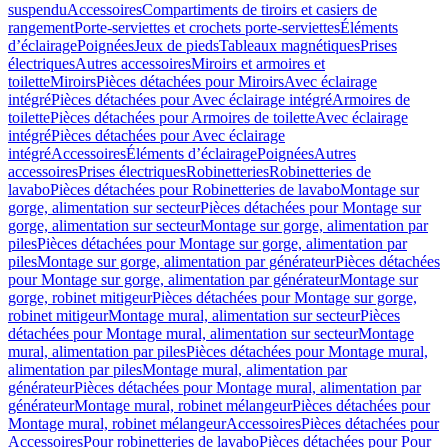
suspendu
Accessoires
Compartiments de tiroirs et casiers de
rangement
Porte-serviettes et crochets porte-serviettes
Éléments
d’éclairage
Poignées
Jeux de pieds
Tableaux magnétiques
Prises
électriques
Autres accessoires
Miroirs et armoires et
toilette
Miroirs
Pièces détachées pour Miroirs
Avec éclairage
intégré
Pièces détachées pour Avec éclairage intégré
Armoires de
toilette
Pièces détachées pour Armoires de toilette
Avec éclairage
intégré
Pièces détachées pour Avec éclairage
intégré
Accessoires
Éléments d’éclairage
Poignées
Autres
accessoires
Prises électriques
Robinetteries
Robinetteries de
lavabo
Pièces détachées pour Robinetteries de lavabo
Montage sur
gorge, alimentation sur secteur
Pièces détachées pour Montage sur
gorge, alimentation sur secteur
Montage sur gorge, alimentation par
piles
Pièces détachées pour Montage sur gorge, alimentation par
piles
Montage sur gorge, alimentation par générateur
Pièces détachées
pour Montage sur gorge, alimentation par générateur
Montage sur
gorge, robinet mitigeur
Pièces détachées pour Montage sur gorge,
robinet mitigeur
Montage mural, alimentation sur secteur
Pièces
détachées pour Montage mural, alimentation sur secteur
Montage
mural, alimentation par piles
Pièces détachées pour Montage mural,
alimentation par piles
Montage mural, alimentation par
générateur
Pièces détachées pour Montage mural, alimentation par
générateur
Montage mural, robinet mélangeur
Pièces détachées pour
Montage mural, robinet mélangeur
Accessoires
Pièces détachées pour
Accessoires
Pour robinetteries de lavabo
Pièces détachées pour Pour