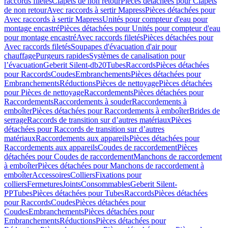
raccords filetés
Clapets de non retour
Pièces détachées pour Clapets
de non retour
Avec raccords à sertir Mapress
Pièces détachées pour
Avec raccords à sertir Mapress
Unités pour compteur d'eau pour
montage encastré
Pièces détachées pour Unités pour compteur d'eau
pour montage encastré
Avec raccords filetés
Pièces détachées pour
Avec raccords filetés
Soupapes d'évacuation d'air pour
chauffage
Purgeurs rapides
Systèmes de canalisation pour
l’évacuation
Geberit Silent-db20
Tubes
Raccords
Pièces détachées
pour Raccords
Coudes
Embranchements
Pièces détachées pour
Embranchements
Réductions
Pièces de nettoyage
Pièces détachées
pour Pièces de nettoyage
Raccordements
Pièces détachées pour
Raccordements
Raccordements à souder
Raccordements à
emboîter
Pièces détachées pour Raccordements à emboîter
Brides de
serrage
Raccords de transition sur d’autres matériaux
Pièces
détachées pour Raccords de transition sur d’autres
matériaux
Raccordements aux appareils
Pièces détachées pour
Raccordements aux appareils
Coudes de raccordement
Pièces
détachées pour Coudes de raccordement
Manchons de raccordement
à emboîter
Pièces détachées pour Manchons de raccordement à
emboîter
Accessoires
Colliers
Fixations pour
colliers
Fermetures
Joints
Consommables
Geberit Silent-
PP
Tubes
Pièces détachées pour Tubes
Raccords
Pièces détachées
pour Raccords
Coudes
Pièces détachées pour
Coudes
Embranchements
Pièces détachées pour
Embranchements
Réductions
Pièces détachées pour