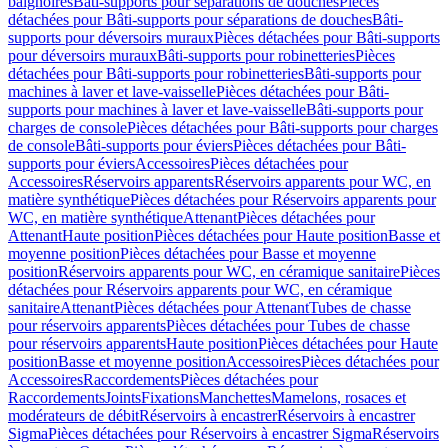
baignoires
Bâti-supports pour séparations de douches
Pièces
détachées pour Bâti-supports pour séparations de douches
Bâti-
supports pour déversoirs muraux
Pièces détachées pour Bâti-supports
pour déversoirs muraux
Bâti-supports pour robinetteries
Pièces
détachées pour Bâti-supports pour robinetteries
Bâti-supports pour
machines à laver et lave-vaisselle
Pièces détachées pour Bâti-
supports pour machines à laver et lave-vaisselle
Bâti-supports pour
charges de console
Pièces détachées pour Bâti-supports pour charges
de console
Bâti-supports pour éviers
Pièces détachées pour Bâti-
supports pour éviers
Accessoires
Pièces détachées pour
Accessoires
Réservoirs apparents
Réservoirs apparents pour WC, en
matière synthétique
Pièces détachées pour Réservoirs apparents pour
WC, en matière synthétique
Attenant
Pièces détachées pour
Attenant
Haute position
Pièces détachées pour Haute position
Basse et
moyenne position
Pièces détachées pour Basse et moyenne
position
Réservoirs apparents pour WC, en céramique sanitaire
Pièces
détachées pour Réservoirs apparents pour WC, en céramique
sanitaire
Attenant
Pièces détachées pour Attenant
Tubes de chasse
pour réservoirs apparents
Pièces détachées pour Tubes de chasse
pour réservoirs apparents
Haute position
Pièces détachées pour Haute
position
Basse et moyenne position
Accessoires
Pièces détachées pour
Accessoires
Raccordements
Pièces détachées pour
Raccordements
Joints
Fixations
Manchettes
Mamelons, rosaces et
modérateurs de débit
Réservoirs à encastrer
Réservoirs à encastrer
Sigma
Pièces détachées pour Réservoirs à encastrer Sigma
Réservoirs