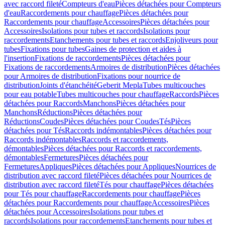
avec raccord fileté
Compteurs d'eau
Pièces détachées pour Compteurs
d'eau
Raccordements pour chauffage
Pièces détachées pour
Raccordements pour chauffage
Accessoires
Pièces détachées pour
Accessoires
Isolations pour tubes et raccords
Isolations pour
raccordements
Etanchements pour tubes et raccords
Enjoliveurs pour
tubes
Fixations pour tubes
Gaines de protection et aides à
l'insertion
Fixations de raccordements
Pièces détachées pour
Fixations de raccordements
Armoires de distribution
Pièces détachées
pour Armoires de distribution
Fixations pour nourrice de
distribution
Joints d'étanchéité
Geberit Mepla
Tubes multicouches
pour eau potable
Tubes multicouches pour chauffage
Raccords
Pièces
détachées pour Raccords
Manchons
Pièces détachées pour
Manchons
Réductions
Pièces détachées pour
Réductions
Coudes
Pièces détachées pour Coudes
Tés
Pièces
détachées pour Tés
Raccords indémontables
Pièces détachées pour
Raccords indémontables
Raccords et raccordements,
démontables
Pièces détachées pour Raccords et raccordements,
démontables
Fermetures
Pièces détachées pour
Fermetures
Appliques
Pièces détachées pour Appliques
Nourrices de
distribution avec raccord fileté
Pièces détachées pour Nourrices de
distribution avec raccord fileté
Tés pour chauffage
Pièces détachées
pour Tés pour chauffage
Raccordements pour chauffage
Pièces
détachées pour Raccordements pour chauffage
Accessoires
Pièces
détachées pour Accessoires
Isolations pour tubes et
raccords
Isolations pour raccordements
Etanchements pour tubes et