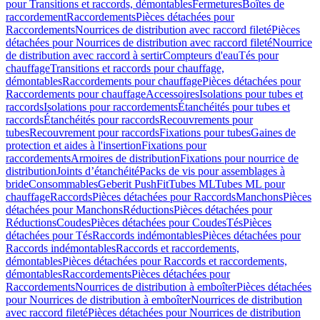
pour Transitions et raccords, démontables
Fermetures
Boîtes de
raccordement
Raccordements
Pièces détachées pour
Raccordements
Nourrices de distribution avec raccord fileté
Pièces
détachées pour Nourrices de distribution avec raccord fileté
Nourrice
de distribution avec raccord à sertir
Compteurs d'eau
Tés pour
chauffage
Transitions et raccords pour chauffage,
démontables
Raccordements pour chauffage
Pièces détachées pour
Raccordements pour chauffage
Accessoires
Isolations pour tubes et
raccords
Isolations pour raccordements
Étanchéités pour tubes et
raccords
Étanchéités pour raccords
Recouvrements pour
tubes
Recouvrement pour raccords
Fixations pour tubes
Gaines de
protection et aides à l'insertion
Fixations pour
raccordements
Armoires de distribution
Fixations pour nourrice de
distribution
Joints d’étanchéité
Packs de vis pour assemblages à
bride
Consommables
Geberit PushFit
Tubes ML
Tubes ML pour
chauffage
Raccords
Pièces détachées pour Raccords
Manchons
Pièces
détachées pour Manchons
Réductions
Pièces détachées pour
Réductions
Coudes
Pièces détachées pour Coudes
Tés
Pièces
détachées pour Tés
Raccords indémontables
Pièces détachées pour
Raccords indémontables
Raccords et raccordements,
démontables
Pièces détachées pour Raccords et raccordements,
démontables
Raccordements
Pièces détachées pour
Raccordements
Nourrices de distribution à emboîter
Pièces détachées
pour Nourrices de distribution à emboîter
Nourrices de distribution
avec raccord fileté
Pièces détachées pour Nourrices de distribution