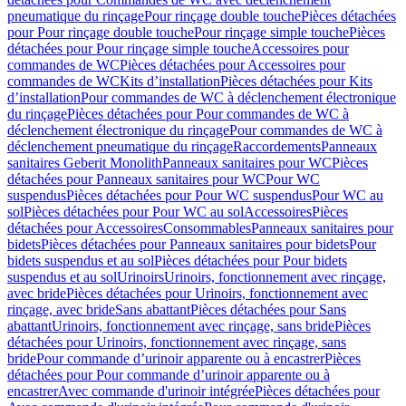
pneumatique du rinçage
Pour rinçage double touche
Pièces détachées
pour Pour rinçage double touche
Pour rinçage simple touche
Pièces
détachées pour Pour rinçage simple touche
Accessoires pour
commandes de WC
Pièces détachées pour Accessoires pour
commandes de WC
Kits d’installation
Pièces détachées pour Kits
d’installation
Pour commandes de WC à déclenchement électronique
du rinçage
Pièces détachées pour Pour commandes de WC à
déclenchement électronique du rinçage
Pour commandes de WC à
déclenchement pneumatique du rinçage
Raccordements
Panneaux
sanitaires Geberit Monolith
Panneaux sanitaires pour WC
Pièces
détachées pour Panneaux sanitaires pour WC
Pour WC
suspendus
Pièces détachées pour Pour WC suspendus
Pour WC au
sol
Pièces détachées pour Pour WC au sol
Accessoires
Pièces
détachées pour Accessoires
Consommables
Panneaux sanitaires pour
bidets
Pièces détachées pour Panneaux sanitaires pour bidets
Pour
bidets suspendus et au sol
Pièces détachées pour Pour bidets
suspendus et au sol
Urinoirs
Urinoirs, fonctionnement avec rinçage,
avec bride
Pièces détachées pour Urinoirs, fonctionnement avec
rinçage, avec bride
Sans abattant
Pièces détachées pour Sans
abattant
Urinoirs, fonctionnement avec rinçage, sans bride
Pièces
détachées pour Urinoirs, fonctionnement avec rinçage, sans
bride
Pour commande d’urinoir apparente ou à encastrer
Pièces
détachées pour Pour commande d’urinoir apparente ou à
encastrer
Avec commande d'urinoir intégrée
Pièces détachées pour