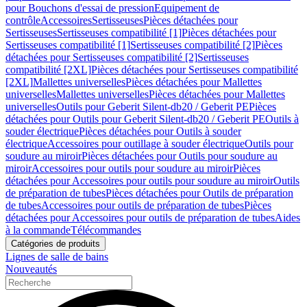
pour Bouchons d'essai de pression
Equipement de
contrôle
Accessoires
Sertisseuses
Pièces détachées pour
Sertisseuses
Sertisseuses compatibilité [1]
Pièces détachées pour
Sertisseuses compatibilité [1]
Sertisseuses compatibilité [2]
Pièces
détachées pour Sertisseuses compatibilité [2]
Sertisseuses
compatibilité [2XL]
Pièces détachées pour Sertisseuses compatibilité
[2XL]
Mallettes universelles
Pièces détachées pour Mallettes
universelles
Mallettes universelles
Pièces détachées pour Mallettes
universelles
Outils pour Geberit Silent-db20 / Geberit PE
Pièces
détachées pour Outils pour Geberit Silent-db20 / Geberit PE
Outils à
souder électrique
Pièces détachées pour Outils à souder
électrique
Accessoires pour outillage à souder électrique
Outils pour
soudure au miroir
Pièces détachées pour Outils pour soudure au
miroir
Accessoires pour outils pour soudure au miroir
Pièces
détachées pour Accessoires pour outils pour soudure au miroir
Outils
de préparation de tubes
Pièces détachées pour Outils de préparation
de tubes
Accessoires pour outils de préparation de tubes
Pièces
détachées pour Accessoires pour outils de préparation de tubes
Aides
à la commande
Télécommandes
Catégories de produits
Lignes de salle de bains
Nouveautés