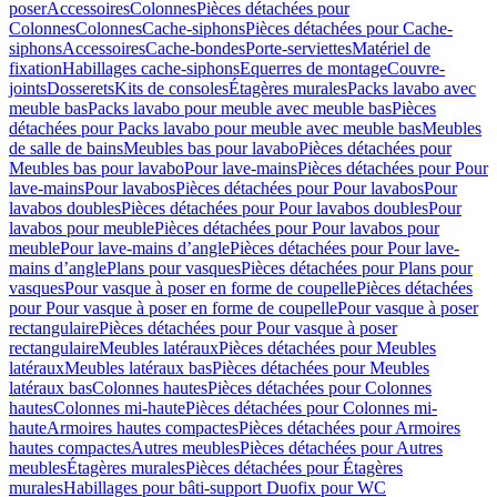
poser
Accessoires
Colonnes
Pièces détachées pour
Colonnes
Colonnes
Cache-siphons
Pièces détachées pour Cache-
siphons
Accessoires
Cache-bondes
Porte-serviettes
Matériel de
fixation
Habillages cache-siphons
Equerres de montage
Couvre-
joints
Dosserets
Kits de consoles
Étagères murales
Packs lavabo avec
meuble bas
Packs lavabo pour meuble avec meuble bas
Pièces
détachées pour Packs lavabo pour meuble avec meuble bas
Meubles
de salle de bains
Meubles bas pour lavabo
Pièces détachées pour
Meubles bas pour lavabo
Pour lave-mains
Pièces détachées pour Pour
lave-mains
Pour lavabos
Pièces détachées pour Pour lavabos
Pour
lavabos doubles
Pièces détachées pour Pour lavabos doubles
Pour
lavabos pour meuble
Pièces détachées pour Pour lavabos pour
meuble
Pour lave-mains d’angle
Pièces détachées pour Pour lave-
mains d’angle
Plans pour vasques
Pièces détachées pour Plans pour
vasques
Pour vasque à poser en forme de coupelle
Pièces détachées
pour Pour vasque à poser en forme de coupelle
Pour vasque à poser
rectangulaire
Pièces détachées pour Pour vasque à poser
rectangulaire
Meubles latéraux
Pièces détachées pour Meubles
latéraux
Meubles latéraux bas
Pièces détachées pour Meubles
latéraux bas
Colonnes hautes
Pièces détachées pour Colonnes
hautes
Colonnes mi-haute
Pièces détachées pour Colonnes mi-
haute
Armoires hautes compactes
Pièces détachées pour Armoires
hautes compactes
Autres meubles
Pièces détachées pour Autres
meubles
Étagères murales
Pièces détachées pour Étagères
murales
Habillages pour bâti-support Duofix pour WC