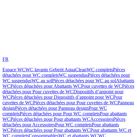
FR
Espace WC
WC lavants Geberit AquaClean
WC complets
Pièces
détachées pour WC complets
WC suspendus
Pièces détachées pour
WC suspendus
WC au sol
Pièces détachées pour WC au sol
Abattants
WC
Pièces détachées pour Abattants WC
Pour cuvettes de WC
Pièces
détachées pour Pour cuvettes de WC
Dispositifs d’appoint pour
WC
Pièces détachées pour Dispositifs d’appoint pour WC
Pour
cuvettes de WC
Pièces détachées pour Pour cuvettes de WC
Panneau
design
Pièces détachées pour Panneau design
Pour WC
complets
Pièces détachées pour Pour WC complets
Pour abattants
WC
Pièces détachées pour Pour abattants WC
Accessoires
Pièces
détachées pour Accessoires
Pour WC complets
Pour abattants
WC
Pièces détachées pour Pour abattants WC
Pour abattants WC et
WC complets
Consommables
WC et abattants WC
WC