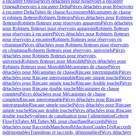
à encastrer Omega
Pièces détachées pour Réservoirs à encastrer
Omega
Réservoirs à encastrer Delta
Pièces détachées pour Réservoirs
à encastrer Delta
Tubes de chasse
Accessoires
Mécanismes de chasse
et robinets flotteurs
Robinets flotteurs
Pièces détachées pour Robinets
flotteurs
Robinets flotteurs pour réservoirs apparents
Pièces détachées
pour Robinets flotteurs pour réservoirs apparents
Robinets flotteurs
pour réservoirs à encastrer
Pièces détachées pour Robinets flotteurs
pour réservoirs à encastrer
Robinets flotteurs pour réservoirs en
céramique
Pièces détachées pour Robinets flotteurs pour réservoirs
en céramique
Robinets flotteurs pour réservoirs, universels
Pièces
détachées pour Robinets flotteurs pour réservoirs,
universels
Robinets flotteurs pour Monolith
Pièces détachées pour
Robinets flotteurs pour Monolith
Mécanismes de chasse
Pièces
détachées pour Mécanismes de chasse
Rinçage interrompable
Pièces
détachées pour Rinçage interrompable
Rinçage simple touche
Pièces
détachées pour Rinçage simple touche
Rinçage double touche
Pièces
détachées pour Rinçage double touche
Mécanismes de chasse
complets
Pièces détachées pour Mécanismes de chasse
complets
Rinçage interrompable
Pièces détachées pour Rinçage
interrompable
Rinçage simple touche
Pièces détachées pour Rinçage
simple touche
Rinçage double touche
Pièces détachées pour Rinçage
double touche
Systèmes de canalisation pour l’alimentation
Geberit
FlowFit
Tubes ML
Tubes ML pour chauffage
Raccords
Pièces
détachées pour Raccords
Manchons
Réductions
Coudes
Tés
Raccords
indémontables
Transitions et raccords, démontables
Pièces détachées