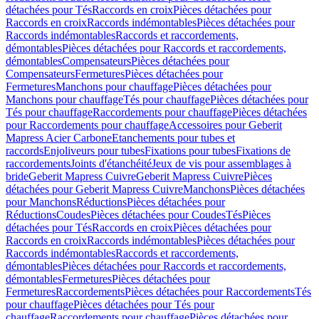
détachées pour Tés
Raccords en croix
Pièces détachées pour
Raccords en croix
Raccords indémontables
Pièces détachées pour
Raccords indémontables
Raccords et raccordements,
démontables
Pièces détachées pour Raccords et raccordements,
démontables
Compensateurs
Pièces détachées pour
Compensateurs
Fermetures
Pièces détachées pour
Fermetures
Manchons pour chauffage
Pièces détachées pour
Manchons pour chauffage
Tés pour chauffage
Pièces détachées pour
Tés pour chauffage
Raccordements pour chauffage
Pièces détachées
pour Raccordements pour chauffage
Accessoires pour Geberit
Mapress Acier Carbone
Etanchements pour tubes et
raccords
Enjoliveurs pour tubes
Fixations pour tubes
Fixations de
raccordements
Joints d'étanchéité
Jeux de vis pour assemblages à
bride
Geberit Mapress Cuivre
Geberit Mapress Cuivre
Pièces
détachées pour Geberit Mapress Cuivre
Manchons
Pièces détachées
pour Manchons
Réductions
Pièces détachées pour
Réductions
Coudes
Pièces détachées pour Coudes
Tés
Pièces
détachées pour Tés
Raccords en croix
Pièces détachées pour
Raccords en croix
Raccords indémontables
Pièces détachées pour
Raccords indémontables
Raccords et raccordements,
démontables
Pièces détachées pour Raccords et raccordements,
démontables
Fermetures
Pièces détachées pour
Fermetures
Raccordements
Pièces détachées pour Raccordements
Tés
pour chauffage
Pièces détachées pour Tés pour
chauffage
Raccordements pour chauffage
Pièces détachées pour