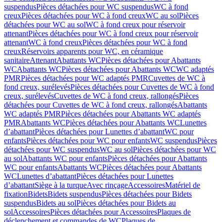
suspendus
Pièces détachées pour WC suspendus
WC à fond
creux
Pièces détachées pour WC à fond creux
WC au sol
Pièces
détachées pour WC au sol
WC à fond creux pour réservoir
attenant
Pièces détachées pour WC à fond creux pour réservoir
attenant
WC à fond creux
Pièces détachées pour WC à fond
creux
Réservoirs apparents pour WC, en céramique
sanitaire
Attenant
Abattants WC
Pièces détachées pour Abattants
WC
Abattants WC
Pièces détachées pour Abattants WC
WC adaptés
PMR
Pièces détachées pour WC adaptés PMR
Cuvettes de WC à
fond creux, surélevés
Pièces détachées pour Cuvettes de WC à fond
creux, surélevés
Cuvettes de WC à fond creux, rallongés
Pièces
détachées pour Cuvettes de WC à fond creux, rallongés
Abattants
WC adaptés PMR
Pièces détachées pour Abattants WC adaptés
PMR
Abattants WC
Pièces détachées pour Abattants WC
Lunettes
d’abattant
Pièces détachées pour Lunettes d’abattant
WC pour
enfants
Pièces détachées pour WC pour enfants
WC suspendus
Pièces
détachées pour WC suspendus
WC au sol
Pièces détachées pour WC
au sol
Abattants WC pour enfants
Pièces détachées pour Abattants
WC pour enfants
Abattants WC
Pièces détachées pour Abattants
WC
Lunettes d’abattant
Pièces détachées pour Lunettes
d’abattant
Siège à la turque
Avec rinçage
Accessoires
Matériel de
fixation
Bidets
Bidets suspendus
Pièces détachées pour Bidets
suspendus
Bidets au sol
Pièces détachées pour Bidets au
sol
Accessoires
Pièces détachées pour Accessoires
Plaques de
déclenchement et commandes de WC
Plaques de