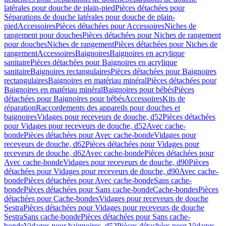
latérales pour douche de plain-pied
Pièces détachées pour
Séparations de douche latérales pour douche de plain-
pied
Accessoires
Pièces détachées pour Accessoires
Niches de
rangement pour douches
Pièces détachées pour Niches de rangement
pour douches
Niches de rangement
Pièces détachées pour Niches de
rangement
Accessoires
Baignoires
Baignoires en acrylique
sanitaire
Pièces détachées pour Baignoires en acrylique
sanitaire
Baignoires rectangulaires
Pièces détachées pour Baignoires
rectangulaires
Baignoires en matériau minéral
Pièces détachées pour
Baignoires en matériau minéral
Baignoires pour bébés
Pièces
détachées pour Baignoires pour bébés
Accessoires
Kits de
réparation
Raccordements des appareils pour douches et
baignoires
Vidages pour receveurs de douche, d52
Pièces détachées
pour Vidages pour receveurs de douche, d52
Avec cache-
bonde
Pièces détachées pour Avec cache-bonde
Vidages pour
receveurs de douche, d62
Pièces détachées pour Vidages pour
receveurs de douche, d62
Avec cache-bonde
Pièces détachées pour
Avec cache-bonde
Vidages pour receveurs de douche, d90
Pièces
détachées pour Vidages pour receveurs de douche, d90
Avec cache-
bonde
Pièces détachées pour Avec cache-bonde
Sans cache-
bonde
Pièces détachées pour Sans cache-bonde
Cache-bondes
Pièces
détachées pour Cache-bondes
Vidages pour receveurs de douche
Sestra
Pièces détachées pour Vidages pour receveurs de douche
Sestra
Sans cache-bonde
Pièces détachées pour Sans cache-
bonde
Vidages pour baignoires, d52
Pièces détachées pour Vidages