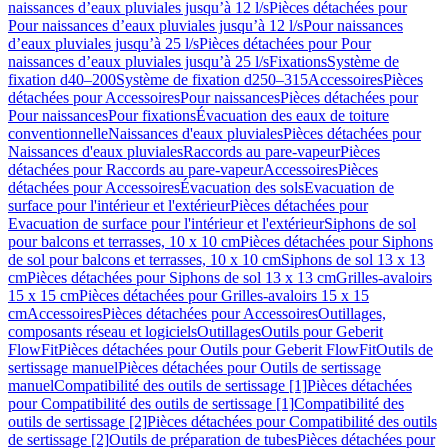
naissances d’eaux pluviales jusqu’à 12 l/s
Pièces détachées pour
Pour naissances d’eaux pluviales jusqu’à 12 l/s
Pour naissances
d’eaux pluviales jusqu’à 25 l/s
Pièces détachées pour Pour
naissances d’eaux pluviales jusqu’à 25 l/s
Fixations
Système de
fixation d40–200
Système de fixation d250–315
Accessoires
Pièces
détachées pour Accessoires
Pour naissances
Pièces détachées pour
Pour naissances
Pour fixations
Évacuation des eaux de toiture
conventionnelle
Naissances d'eaux pluviales
Pièces détachées pour
Naissances d'eaux pluviales
Raccords au pare-vapeur
Pièces
détachées pour Raccords au pare-vapeur
Accessoires
Pièces
détachées pour Accessoires
Évacuation des sols
Evacuation de
surface pour l'intérieur et l'extérieur
Pièces détachées pour
Evacuation de surface pour l'intérieur et l'extérieur
Siphons de sol
pour balcons et terrasses, 10 x 10 cm
Pièces détachées pour Siphons
de sol pour balcons et terrasses, 10 x 10 cm
Siphons de sol 13 x 13
cm
Pièces détachées pour Siphons de sol 13 x 13 cm
Grilles-avaloirs
15 x 15 cm
Pièces détachées pour Grilles-avaloirs 15 x 15
cm
Accessoires
Pièces détachées pour Accessoires
Outillages,
composants réseau et logiciels
Outillages
Outils pour Geberit
FlowFit
Pièces détachées pour Outils pour Geberit FlowFit
Outils de
sertissage manuel
Pièces détachées pour Outils de sertissage
manuel
Compatibilité des outils de sertissage [1]
Pièces détachées
pour Compatibilité des outils de sertissage [1]
Compatibilité des
outils de sertissage [2]
Pièces détachées pour Compatibilité des outils
de sertissage [2]
Outils de préparation de tubes
Pièces détachées pour