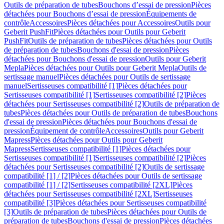
Outils de préparation de tubes
Bouchons d’essai de pression
Pièces
détachées pour Bouchons d’essai de pression
Équipements de
contrôle
Accessoires
Pièces détachées pour Accessoires
Outils pour
Geberit PushFit
Pièces détachées pour Outils pour Geberit
PushFit
Outils de préparation de tubes
Pièces détachées pour Outils
de préparation de tubes
Bouchons d'essai de pression
Pièces
détachées pour Bouchons d'essai de pression
Outils pour Geberit
Mepla
Pièces détachées pour Outils pour Geberit Mepla
Outils de
sertissage manuel
Pièces détachées pour Outils de sertissage
manuel
Sertisseuses compatibilité [1]
Pièces détachées pour
Sertisseuses compatibilité [1]
Sertisseuses compatibilité [2]
Pièces
détachées pour Sertisseuses compatibilité [2]
Outils de préparation de
tubes
Pièces détachées pour Outils de préparation de tubes
Bouchons
d'essai de pression
Pièces détachées pour Bouchons d'essai de
pression
Équipement de contrôle
Accessoires
Outils pour Geberit
Mapress
Pièces détachées pour Outils pour Geberit
Mapress
Sertisseuses compatibilité [1]
Pièces détachées pour
Sertisseuses compatibilité [1]
Sertisseuses compatibilité [2]
Pièces
détachées pour Sertisseuses compatibilité [2]
Outils de sertissage
compatibilité [1] / [2]
Pièces détachées pour Outils de sertissage
compatibilité [1] / [2]
Sertisseuses compatibilité [2XL]
Pièces
détachées pour Sertisseuses compatibilité [2XL]
Sertisseuses
compatibilité [3]
Pièces détachées pour Sertisseuses compatibilité
[3]
Outils de préparation de tubes
Pièces détachées pour Outils de
préparation de tubes
Bouchons d'essai de pression
Pièces détachées