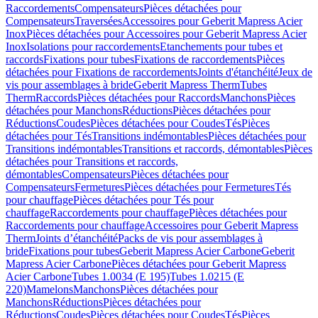
Raccordements
Compensateurs
Pièces détachées pour
Compensateurs
Traversées
Accessoires pour Geberit Mapress Acier
Inox
Pièces détachées pour Accessoires pour Geberit Mapress Acier
Inox
Isolations pour raccordements
Etanchements pour tubes et
raccords
Fixations pour tubes
Fixations de raccordements
Pièces
détachées pour Fixations de raccordements
Joints d'étanchéité
Jeux de
vis pour assemblages à bride
Geberit Mapress Therm
Tubes
Therm
Raccords
Pièces détachées pour Raccords
Manchons
Pièces
détachées pour Manchons
Réductions
Pièces détachées pour
Réductions
Coudes
Pièces détachées pour Coudes
Tés
Pièces
détachées pour Tés
Transitions indémontables
Pièces détachées pour
Transitions indémontables
Transitions et raccords, démontables
Pièces
détachées pour Transitions et raccords,
démontables
Compensateurs
Pièces détachées pour
Compensateurs
Fermetures
Pièces détachées pour Fermetures
Tés
pour chauffage
Pièces détachées pour Tés pour
chauffage
Raccordements pour chauffage
Pièces détachées pour
Raccordements pour chauffage
Accessoires pour Geberit Mapress
Therm
Joints d’étanchéité
Packs de vis pour assemblages à
bride
Fixations pour tubes
Geberit Mapress Acier Carbone
Geberit
Mapress Acier Carbone
Pièces détachées pour Geberit Mapress
Acier Carbone
Tubes 1.0034 (E 195)
Tubes 1.0215 (E
220)
Mamelons
Manchons
Pièces détachées pour
Manchons
Réductions
Pièces détachées pour
Réductions
Coudes
Pièces détachées pour Coudes
Tés
Pièces