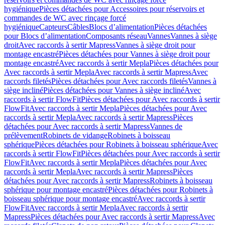
hygiénique
Pièces détachées pour Accessoires pour réservoirs et
commandes de WC avec rinçage forcé
hygiénique
Capteurs
Câbles
Blocs d’alimentation
Pièces détachées
pour Blocs d’alimentation
Composants réseau
Vannes
Vannes à siège
droit
Avec raccords à sertir Mapress
Vannes à siège droit pour
montage encastré
Pièces détachées pour Vannes à siège droit pour
montage encastré
Avec raccords à sertir Mepla
Pièces détachées pour
Avec raccords à sertir Mepla
Avec raccords à sertir Mapress
Avec
raccords filetés
Pièces détachées pour Avec raccords filetés
Vannes à
siège incliné
Pièces détachées pour Vannes à siège incliné
Avec
raccords à sertir FlowFit
Pièces détachées pour Avec raccords à sertir
FlowFit
Avec raccords à sertir Mepla
Pièces détachées pour Avec
raccords à sertir Mepla
Avec raccords à sertir Mapress
Pièces
détachées pour Avec raccords à sertir Mapress
Vannes de
prélèvement
Robinets de vidange
Robinets à boisseau
sphérique
Pièces détachées pour Robinets à boisseau sphérique
Avec
raccords à sertir FlowFit
Pièces détachées pour Avec raccords à sertir
FlowFit
Avec raccords à sertir Mepla
Pièces détachées pour Avec
raccords à sertir Mepla
Avec raccords à sertir Mapress
Pièces
détachées pour Avec raccords à sertir Mapress
Robinets à boisseau
sphérique pour montage encastré
Pièces détachées pour Robinets à
boisseau sphérique pour montage encastré
Avec raccords à sertir
FlowFit
Avec raccords à sertir Mepla
Avec raccords à sertir
Mapress
Pièces détachées pour Avec raccords à sertir Mapress
Avec