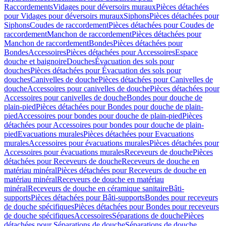
Raccordements
Vidages pour déversoirs muraux
Pièces détachées
pour Vidages pour déversoirs muraux
Siphons
Pièces détachées pour
Siphons
Coudes de raccordement
Pièces détachées pour Coudes de
raccordement
Manchon de raccordement
Pièces détachées pour
Manchon de raccordement
Bondes
Pièces détachées pour
Bondes
Accessoires
Pièces détachées pour Accessoires
Espace
douche et baignoire
Douches
Évacuation des sols pour
douches
Pièces détachées pour Évacuation des sols pour
douches
Canivelles de douche
Pièces détachées pour Canivelles de
douche
Accessoires pour canivelles de douche
Pièces détachées pour
Accessoires pour canivelles de douche
Bondes pour douche de
plain-pied
Pièces détachées pour Bondes pour douche de plain-
pied
Accessoires pour bondes pour douche de plain-pied
Pièces
détachées pour Accessoires pour bondes pour douche de plain-
pied
Evacuations murales
Pièces détachées pour Evacuations
murales
Accessoires pour évacuations murales
Pièces détachées pour
Accessoires pour évacuations murales
Receveurs de douche
Pièces
détachées pour Receveurs de douche
Receveurs de douche en
matériau minéral
Pièces détachées pour Receveurs de douche en
matériau minéral
Receveurs de douche en matériau
minéral
Receveurs de douche en céramique sanitaire
Bâti-
supports
Pièces détachées pour Bâti-supports
Bondes pour receveurs
de douche spécifiques
Pièces détachées pour Bondes pour receveurs
de douche spécifiques
Accessoires
Séparations de douche
Pièces
détachées pour Séparations de douche
Séparations de douche