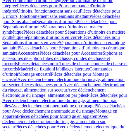
Avec commande d'urinoir intégrée
Pour commande d'urinoir
intégrée
Pièces détachées pour Pour commande d'urinoir
intégrée
Urinoirs, fonctionnement sans eau
Pièces détachées pour
Urinoirs, fonctionnement sans eau
Sans abattant
Pièces détachées
pour Sans abattant
Séparations d’urinoirs
Pièces détachées pour
Séparations d’urinoirs
Séparations d’urinoirs en matière
synthétique
Pièces détachées pour Séparations d’urinoirs en matière
synthétique
Séparations d’urinoirs en verre
Pièces détachées pour
Séparations d’urinoirs en verre
Séparations d’urinoirs en céramique
sanitaire
Pièces détachées pour Séparations d’urinoirs en céramique
sanitaire
Accessoires
Pièces détachées pour Accessoires
Siphons et
accessoires de siphon
Tubes de chasse, coudes de chasse et
raccords
Pièces détachées pour Tubes de chasse, coudes de chasse et
raccords
Matériel de fixation
Habillages latéraux
Commandes
dʼurinoir
Montage encastré
Pièces détachées pour Montage
encastré
Avec déclenchement électronique du rinçage, alimentation
sur secteur
Pièces détachées pour Avec déclenchement électronique
du rinçage, alimentation sur secteur
Avec déclenchement
électronique du rinçage, alimentation par piles
Pièces détachées pour
Avec déclenchement électronique du rinçage, alimentation par
piles
Avec déclenchement pneumatique du rinçage
Pièces détachées
pour Avec déclenchement pneumatique du rinçage
Montage en
apparent
Pièces détachées pour Montage en apparent
Avec
déclenchement électronique du rinçage, alimentation sur
secteur
Pièces détachées pour Avec déclenchement électronique du