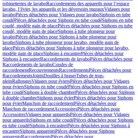
robinetteries de lavabo
Raccordements des appareils pour l’espace
lavabo, l’évier, les appareils et les déversoirs muraux
Vidages pour
lavabo
Pièces détachées pour Vidages pour lavabo
Siphons en tube
coudé
Pièces détachées pour Siphons en tube coudé
Siphons en tube
coudé, modèle gain de place
Pièces détachées pour Siphons en tube
coudé, modèle gain de place
Siphons à tube plongeur pour
lavabo
Pièces détachées pour Siphons à tube plongeur pour
lavabo
Siphons à tube plongeur pour lavabo, modèle gain de
place
Pièces détachées pour Siphons à tube plongeur pour lavabo,
modèle gain de place
Siphons à encastrer
Pièces détachées pour
Siphons à encastrer
Raccordements de lavabo
Pièces détachées pour
Raccordements de lavabo
Coudes de
raccordement
Recouvrements
Raccordements
Pièces détachées pour
Raccordements
Joints
Douilles à braser
Tubes de trop-
plein
Rallonges
Vidages pour éviers
Pièces détachées pour Vidages
pour éviers
Siphons en tube coudé
Pièces détachées pour Siphons en
tube coudé
Siphons à double chambre
Pièces détachées pour Siphons
à double chambre
Siphons pour évier
Pièces détachées pour Siphons
pour évier
Manchon de raccordement
Pièces détachées pour
Manchon de raccordement
Accessoires
Pièces détachées pour
Accessoires
Vidages pour appareils
Pièces détachées pour Vidages
pour appareils
Siphons en tube coudé
Pièces détachées pour Siphons
en tube coudé
Siphons à encastrer
Pièces détachées pour Siphons à
encastrer
Siphons apparents
Pièces détachées pour Siphons
apparents
Raccordements
Pièces détachées pour