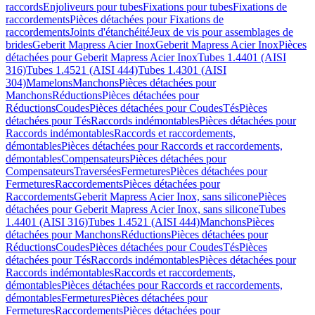
raccords
Enjoliveurs pour tubes
Fixations pour tubes
Fixations de
raccordements
Pièces détachées pour Fixations de
raccordements
Joints d'étanchéité
Jeux de vis pour assemblages de
brides
Geberit Mapress Acier Inox
Geberit Mapress Acier Inox
Pièces
détachées pour Geberit Mapress Acier Inox
Tubes 1.4401 (AISI
316)
Tubes 1.4521 (AISI 444)
Tubes 1.4301 (AISI
304)
Mamelons
Manchons
Pièces détachées pour
Manchons
Réductions
Pièces détachées pour
Réductions
Coudes
Pièces détachées pour Coudes
Tés
Pièces
détachées pour Tés
Raccords indémontables
Pièces détachées pour
Raccords indémontables
Raccords et raccordements,
démontables
Pièces détachées pour Raccords et raccordements,
démontables
Compensateurs
Pièces détachées pour
Compensateurs
Traversées
Fermetures
Pièces détachées pour
Fermetures
Raccordements
Pièces détachées pour
Raccordements
Geberit Mapress Acier Inox, sans silicone
Pièces
détachées pour Geberit Mapress Acier Inox, sans silicone
Tubes
1.4401 (AISI 316)
Tubes 1.4521 (AISI 444)
Manchons
Pièces
détachées pour Manchons
Réductions
Pièces détachées pour
Réductions
Coudes
Pièces détachées pour Coudes
Tés
Pièces
détachées pour Tés
Raccords indémontables
Pièces détachées pour
Raccords indémontables
Raccords et raccordements,
démontables
Pièces détachées pour Raccords et raccordements,
démontables
Fermetures
Pièces détachées pour
Fermetures
Raccordements
Pièces détachées pour