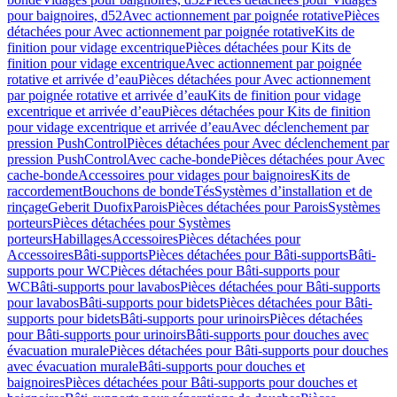
pour baignoires, d52
Avec actionnement par poignée rotative
Pièces
détachées pour Avec actionnement par poignée rotative
Kits de
finition pour vidage excentrique
Pièces détachées pour Kits de
finition pour vidage excentrique
Avec actionnement par poignée
rotative et arrivée d’eau
Pièces détachées pour Avec actionnement
par poignée rotative et arrivée d’eau
Kits de finition pour vidage
excentrique et arrivée d’eau
Pièces détachées pour Kits de finition
pour vidage excentrique et arrivée d’eau
Avec déclenchement par
pression PushControl
Pièces détachées pour Avec déclenchement par
pression PushControl
Avec cache-bonde
Pièces détachées pour Avec
cache-bonde
Accessoires pour vidages pour baignoires
Kits de
raccordement
Bouchons de bonde
Tés
Systèmes d’installation et de
rinçage
Geberit Duofix
Parois
Pièces détachées pour Parois
Systèmes
porteurs
Pièces détachées pour Systèmes
porteurs
Habillages
Accessoires
Pièces détachées pour
Accessoires
Bâti-supports
Pièces détachées pour Bâti-supports
Bâti-
supports pour WC
Pièces détachées pour Bâti-supports pour
WC
Bâti-supports pour lavabos
Pièces détachées pour Bâti-supports
pour lavabos
Bâti-supports pour bidets
Pièces détachées pour Bâti-
supports pour bidets
Bâti-supports pour urinoirs
Pièces détachées
pour Bâti-supports pour urinoirs
Bâti-supports pour douches avec
évacuation murale
Pièces détachées pour Bâti-supports pour douches
avec évacuation murale
Bâti-supports pour douches et
baignoires
Pièces détachées pour Bâti-supports pour douches et