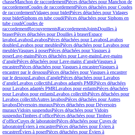
chasse
Manchon de raccordement
Pièces détachées pour Manchon de
raccordement
Coudes de raccordement
Pièces détachées pour Coudes
de raccordement
Vidages pour bidet
Pièces détachées pour Vidages
pour bidet
Siphons en tube coudé
Pièces détachées pour Siphons en
tube coudé
Coudes de
raccordement
Recouvrements
Raccordements
Joints
Douilles à
braser
Pièces détachées pour Douilles à braser
Espace
lavabo
Lavabos
Lavabos
Pièces détachées pour Lavabos
Lavabos
doubles
Lavabos pour meubles
Pièces détachées pour Lavabos pour
meubles
Vasques à poser
Pièces détachées pour Vasques à
poser
Lave-mains
Pièces détachées pour Lave-mains
Lave-mains
d’angle
Pièces détachées pour Lave-mains d’angle
Vasques à
encastrer
Pièces détachées pour Vasques à encastrer
Vasques à
encastrer par le dessous
Pièces détachées pour Vasques à encastrer
par le dessous
Lavabos d’angle
Pièces détachées pour Lavabos
d’angle
Lavabos collectifs
Lavabos adaptés PMR
Pièces détachées
pour Lavabos adaptés PMR
Lavabos pour enfants
Pièces détachées
pour Lavabos pour enfants
Lavabos collectifs
Pièces détachées pour
Lavabos collectifs
Autres lavabos
Pièces détachées pour Autres
lavabos
Déversoirs muraux
Pièces détachées pour Déversoirs
muraux
Vidoirs suspendus
Pièces détachées pour Vidoirs
suspendus
Timbres dʼoffice
Pièces détachées pour Timbres
dʼoffice
Cuves de laboratoire
Pièces détachées pour Cuves de
laboratoire
Éviers à encastrer
Pièces détachées pour Éviers à
encastrer
Éviers à poser
Pièces détachées pour Éviers à