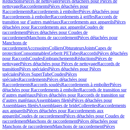
Réductions
Pièces de nettoyage
Pièces détachées pour Pièces de
nettoyage
Raccordements
Pièces détachées pour
Raccordements
Raccordements à emboîter
Pièces détachées pour
Raccordements à emboîter
Raccordements à griffes
Raccords de
transition sur d’autres matériaux
Raccordements aux appareils
Pièces
détachées pour Raccordements aux appareils
Coudes de
raccordement
Pièces détachées pour Coudes de
raccordement
Manchons de raccordement
Pièces détachées pour
Manchons de
raccordement
Accessoires
Colliers
Obturateurs
Joints
Capes de
protection
Consommables
Geberit PE
Tubes
Raccords
Pièces détachées
pour Raccords
Coudes
Embranchements
Réductions
Pièces de
nettoyage
Pièces détachées pour Pièces de nettoyage
Raccords de
transition
Pièces spéciales
Pièces détachées pour Pièces
spéciales
Pièces SuperTube
Coudes
Pièces
spéciales
Raccordements
Pièces détachées pour
Raccordements
Raccords soudés
Raccordements à emboîter
Pièces
détachées pour Raccordements à emboîter
Raccords de transition sur
d’autres matériaux
Pièces détachées pour Raccords de transition sur
d’autres matériaux
Assemblages filetés
Pièces détachées pour
Assemblages filetés
Assemblages de bride
Collerettes
Raccordements
aux appareils
Pièces détachées pour Raccordements aux
appareils
Coudes de raccordement
Pièces détachées pour Coudes de
raccordement
Manchons de raccordement
Pièces détachées pour
Manchons de raccordement
Manchons de raccordement
Pièces