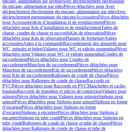
rinçage, alimentation sur secteur
Avec déclenchement électronique
du rinçage, alimentation par piles
Pièces détachées pour Avec
déclenchement électronique du rinçage, alimentation par piles
Avec
déclenchement pneumatique du rinçage
Accessoires
Pièces détachées
pour Accessoires
Kits d’installation et de remplacement
Pièces
détachées pour Kits d’installation et de remplacement
Tubes de
chasse, coudes de chasse et raccords
Kits de rénovation
Pièces
détachées pour Kits de rénovation
Plaques de fermeture
Autres
accessoires
Aides à la commande
Raccordements des appareils pour
WC, urinoirs et bidets
Vidages pour WC et vidoirs suspendus
Pièces
détachées pour Vidages pour WC et vidoirs suspendus
Coudes de
raccordement
Pièces détachées pour Coudes de
raccordement
Manchon de raccordement
Pièces détachées pour
Manchon de raccordement
Kits de raccordement
Pièces détachées
pour Kits de raccordement
Rallonges de coude de chasse
Pièces
détachées pour Rallonges de coude de chasse
Raccords en
PVC
Pièces détachées pour Raccords en PVC
Manchettes et cache-
boulons
Raccords de transition et pièces de connexion
Vidages pour
urinoirs
Pièces détachées pour Vidages pour urinoirs
Siphons pour
urinoir
Pièces détachées pour Siphons pour urinoir
Siphons en forme
d’escargot
Pièces détachées pour Siphons en forme
d’escargot
Siphons à encastrer
Pièces détachées pour Siphons à
encastrer
Siphons en tube coudé
Pièces détachées pour Siphons en
tube coudé
Rallonges de coude de chasse et tube de chasse
Pièces
détachées pour Rallonges de coude de chasse et tube de