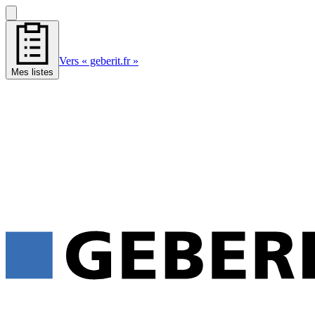
Vers « geberit.fr »
Mes listes