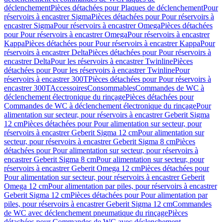
déclenchement
Pièces détachées pour Plaques de déclenchement
Pour
réservoirs à encastrer Sigma
Pièces détachées pour Pour réservoirs à
encastrer Sigma
Pour réservoirs à encastrer Omega
Pièces détachées
pour Pour réservoirs à encastrer Omega
Pour réservoirs à encastrer
Kappa
Pièces détachées pour Pour réservoirs à encastrer Kappa
Pour
réservoirs à encastrer Delta
Pièces détachées pour Pour réservoirs à
encastrer Delta
Pour les réservoirs à encastrer Twinline
Pièces
détachées pour Pour les réservoirs à encastrer Twinline
Pour
réservoirs à encastrer 300T
Pièces détachées pour Pour réservoirs à
encastrer 300T
Accessoires
Consommables
Commandes de WC à
déclenchement électronique du rinçage
Pièces détachées pour
Commandes de WC à déclenchement électronique du rinçage
Pour
alimentation sur secteur, pour réservoirs à encastrer Geberit Sigma
12 cm
Pièces détachées pour Pour alimentation sur secteur, pour
réservoirs à encastrer Geberit Sigma 12 cm
Pour alimentation sur
secteur, pour réservoirs à encastrer Geberit Sigma 8 cm
Pièces
détachées pour Pour alimentation sur secteur, pour réservoirs à
encastrer Geberit Sigma 8 cm
Pour alimentation sur secteur, pour
réservoirs à encastrer Geberit Omega 12 cm
Pièces détachées pour
Pour alimentation sur secteur, pour réservoirs à encastrer Geberit
Omega 12 cm
Pour alimentation par piles, pour réservoirs à encastrer
Geberit Sigma 12 cm
Pièces détachées pour Pour alimentation par
piles, pour réservoirs à encastrer Geberit Sigma 12 cm
Commandes
de WC avec déclenchement pneumatique du rinçage
Pièces
détachées pour Commandes de WC avec déclenchement