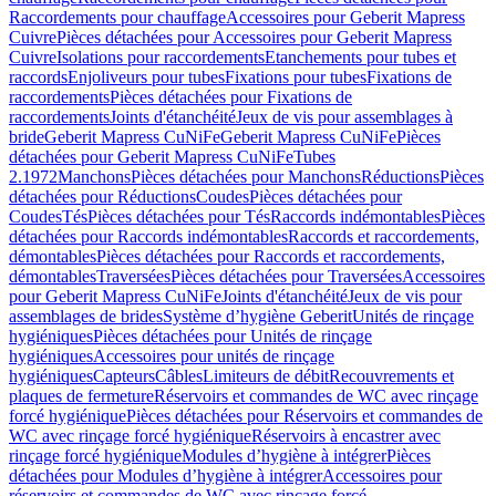
Raccordements pour chauffage
Accessoires pour Geberit Mapress
Cuivre
Pièces détachées pour Accessoires pour Geberit Mapress
Cuivre
Isolations pour raccordements
Etanchements pour tubes et
raccords
Enjoliveurs pour tubes
Fixations pour tubes
Fixations de
raccordements
Pièces détachées pour Fixations de
raccordements
Joints d'étanchéité
Jeux de vis pour assemblages à
bride
Geberit Mapress CuNiFe
Geberit Mapress CuNiFe
Pièces
détachées pour Geberit Mapress CuNiFe
Tubes
2.1972
Manchons
Pièces détachées pour Manchons
Réductions
Pièces
détachées pour Réductions
Coudes
Pièces détachées pour
Coudes
Tés
Pièces détachées pour Tés
Raccords indémontables
Pièces
détachées pour Raccords indémontables
Raccords et raccordements,
démontables
Pièces détachées pour Raccords et raccordements,
démontables
Traversées
Pièces détachées pour Traversées
Accessoires
pour Geberit Mapress CuNiFe
Joints d'étanchéité
Jeux de vis pour
assemblages de brides
Système d’hygiène Geberit
Unités de rinçage
hygiéniques
Pièces détachées pour Unités de rinçage
hygiéniques
Accessoires pour unités de rinçage
hygiéniques
Capteurs
Câbles
Limiteurs de débit
Recouvrements et
plaques de fermeture
Réservoirs et commandes de WC avec rinçage
forcé hygiénique
Pièces détachées pour Réservoirs et commandes de
WC avec rinçage forcé hygiénique
Réservoirs à encastrer avec
rinçage forcé hygiénique
Modules d’hygiène à intégrer
Pièces
détachées pour Modules d’hygiène à intégrer
Accessoires pour
réservoirs et commandes de WC avec rinçage forcé