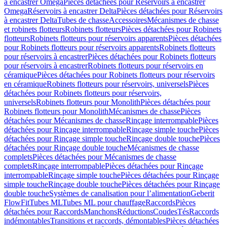
à encastrer Omega
Pièces détachées pour Réservoirs à encastrer
Omega
Réservoirs à encastrer Delta
Pièces détachées pour Réservoirs
à encastrer Delta
Tubes de chasse
Accessoires
Mécanismes de chasse
et robinets flotteurs
Robinets flotteurs
Pièces détachées pour Robinets
flotteurs
Robinets flotteurs pour réservoirs apparents
Pièces détachées
pour Robinets flotteurs pour réservoirs apparents
Robinets flotteurs
pour réservoirs à encastrer
Pièces détachées pour Robinets flotteurs
pour réservoirs à encastrer
Robinets flotteurs pour réservoirs en
céramique
Pièces détachées pour Robinets flotteurs pour réservoirs
en céramique
Robinets flotteurs pour réservoirs, universels
Pièces
détachées pour Robinets flotteurs pour réservoirs,
universels
Robinets flotteurs pour Monolith
Pièces détachées pour
Robinets flotteurs pour Monolith
Mécanismes de chasse
Pièces
détachées pour Mécanismes de chasse
Rinçage interrompable
Pièces
détachées pour Rinçage interrompable
Rinçage simple touche
Pièces
détachées pour Rinçage simple touche
Rinçage double touche
Pièces
détachées pour Rinçage double touche
Mécanismes de chasse
complets
Pièces détachées pour Mécanismes de chasse
complets
Rinçage interrompable
Pièces détachées pour Rinçage
interrompable
Rinçage simple touche
Pièces détachées pour Rinçage
simple touche
Rinçage double touche
Pièces détachées pour Rinçage
double touche
Systèmes de canalisation pour l’alimentation
Geberit
FlowFit
Tubes ML
Tubes ML pour chauffage
Raccords
Pièces
détachées pour Raccords
Manchons
Réductions
Coudes
Tés
Raccords
indémontables
Transitions et raccords, démontables
Pièces détachées