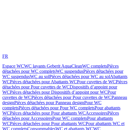
FR
Espace WC
WC lavants Geberit AquaClean
WC complets
Pièces
détachées pour WC complets
WC suspendus
Pièces détachées pour
WC suspendus
WC au sol
Pièces détachées pour WC au sol
Abattants
WC
Pièces détachées pour Abattants WC
Pour cuvettes de WC
Pièces
détachées pour Pour cuvettes de WC
Dispositifs d’appoint pour
WC
Pièces détachées pour Dispositifs d’appoint pour WC
Pour
cuvettes de WC
Pièces détachées pour Pour cuvettes de WC
Panneau
design
Pièces détachées pour Panneau design
Pour WC
complets
Pièces détachées pour Pour WC complets
Pour abattants
WC
Pièces détachées pour Pour abattants WC
Accessoires
Pièces
détachées pour Accessoires
Pour WC complets
Pour abattants
WC
Pièces détachées pour Pour abattants WC
Pour abattants WC et
WC complets
Consommables
WC et abattants WC
WC