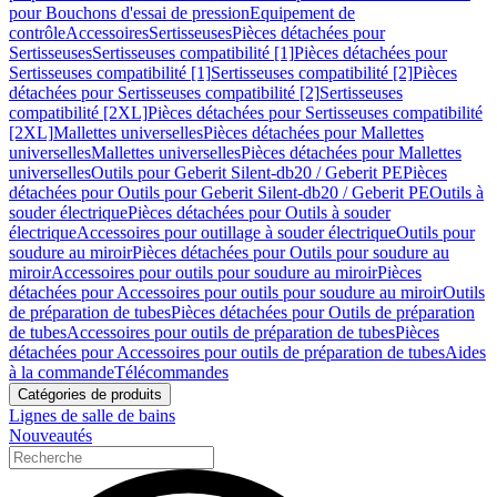
pour Bouchons d'essai de pression
Equipement de
contrôle
Accessoires
Sertisseuses
Pièces détachées pour
Sertisseuses
Sertisseuses compatibilité [1]
Pièces détachées pour
Sertisseuses compatibilité [1]
Sertisseuses compatibilité [2]
Pièces
détachées pour Sertisseuses compatibilité [2]
Sertisseuses
compatibilité [2XL]
Pièces détachées pour Sertisseuses compatibilité
[2XL]
Mallettes universelles
Pièces détachées pour Mallettes
universelles
Mallettes universelles
Pièces détachées pour Mallettes
universelles
Outils pour Geberit Silent-db20 / Geberit PE
Pièces
détachées pour Outils pour Geberit Silent-db20 / Geberit PE
Outils à
souder électrique
Pièces détachées pour Outils à souder
électrique
Accessoires pour outillage à souder électrique
Outils pour
soudure au miroir
Pièces détachées pour Outils pour soudure au
miroir
Accessoires pour outils pour soudure au miroir
Pièces
détachées pour Accessoires pour outils pour soudure au miroir
Outils
de préparation de tubes
Pièces détachées pour Outils de préparation
de tubes
Accessoires pour outils de préparation de tubes
Pièces
détachées pour Accessoires pour outils de préparation de tubes
Aides
à la commande
Télécommandes
Catégories de produits
Lignes de salle de bains
Nouveautés