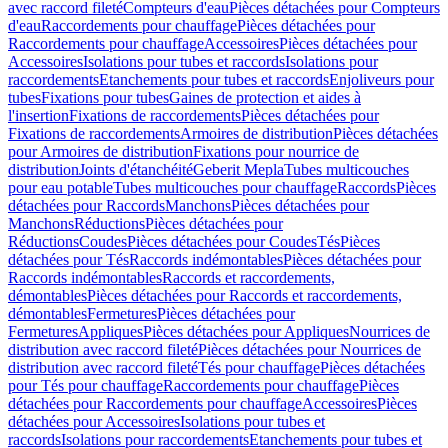
avec raccord fileté
Compteurs d'eau
Pièces détachées pour Compteurs
d'eau
Raccordements pour chauffage
Pièces détachées pour
Raccordements pour chauffage
Accessoires
Pièces détachées pour
Accessoires
Isolations pour tubes et raccords
Isolations pour
raccordements
Etanchements pour tubes et raccords
Enjoliveurs pour
tubes
Fixations pour tubes
Gaines de protection et aides à
l'insertion
Fixations de raccordements
Pièces détachées pour
Fixations de raccordements
Armoires de distribution
Pièces détachées
pour Armoires de distribution
Fixations pour nourrice de
distribution
Joints d'étanchéité
Geberit Mepla
Tubes multicouches
pour eau potable
Tubes multicouches pour chauffage
Raccords
Pièces
détachées pour Raccords
Manchons
Pièces détachées pour
Manchons
Réductions
Pièces détachées pour
Réductions
Coudes
Pièces détachées pour Coudes
Tés
Pièces
détachées pour Tés
Raccords indémontables
Pièces détachées pour
Raccords indémontables
Raccords et raccordements,
démontables
Pièces détachées pour Raccords et raccordements,
démontables
Fermetures
Pièces détachées pour
Fermetures
Appliques
Pièces détachées pour Appliques
Nourrices de
distribution avec raccord fileté
Pièces détachées pour Nourrices de
distribution avec raccord fileté
Tés pour chauffage
Pièces détachées
pour Tés pour chauffage
Raccordements pour chauffage
Pièces
détachées pour Raccordements pour chauffage
Accessoires
Pièces
détachées pour Accessoires
Isolations pour tubes et
raccords
Isolations pour raccordements
Etanchements pour tubes et