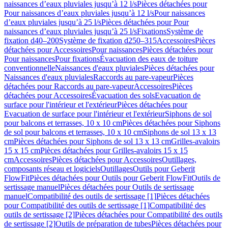
naissances d’eaux pluviales jusqu’à 12 l/s
Pièces détachées pour
Pour naissances d’eaux pluviales jusqu’à 12 l/s
Pour naissances
d’eaux pluviales jusqu’à 25 l/s
Pièces détachées pour Pour
naissances d’eaux pluviales jusqu’à 25 l/s
Fixations
Système de
fixation d40–200
Système de fixation d250–315
Accessoires
Pièces
détachées pour Accessoires
Pour naissances
Pièces détachées pour
Pour naissances
Pour fixations
Évacuation des eaux de toiture
conventionnelle
Naissances d'eaux pluviales
Pièces détachées pour
Naissances d'eaux pluviales
Raccords au pare-vapeur
Pièces
détachées pour Raccords au pare-vapeur
Accessoires
Pièces
détachées pour Accessoires
Évacuation des sols
Evacuation de
surface pour l'intérieur et l'extérieur
Pièces détachées pour
Evacuation de surface pour l'intérieur et l'extérieur
Siphons de sol
pour balcons et terrasses, 10 x 10 cm
Pièces détachées pour Siphons
de sol pour balcons et terrasses, 10 x 10 cm
Siphons de sol 13 x 13
cm
Pièces détachées pour Siphons de sol 13 x 13 cm
Grilles-avaloirs
15 x 15 cm
Pièces détachées pour Grilles-avaloirs 15 x 15
cm
Accessoires
Pièces détachées pour Accessoires
Outillages,
composants réseau et logiciels
Outillages
Outils pour Geberit
FlowFit
Pièces détachées pour Outils pour Geberit FlowFit
Outils de
sertissage manuel
Pièces détachées pour Outils de sertissage
manuel
Compatibilité des outils de sertissage [1]
Pièces détachées
pour Compatibilité des outils de sertissage [1]
Compatibilité des
outils de sertissage [2]
Pièces détachées pour Compatibilité des outils
de sertissage [2]
Outils de préparation de tubes
Pièces détachées pour