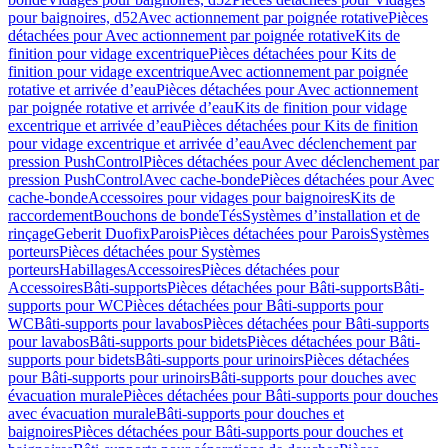
pour baignoires, d52
Avec actionnement par poignée rotative
Pièces
détachées pour Avec actionnement par poignée rotative
Kits de
finition pour vidage excentrique
Pièces détachées pour Kits de
finition pour vidage excentrique
Avec actionnement par poignée
rotative et arrivée d’eau
Pièces détachées pour Avec actionnement
par poignée rotative et arrivée d’eau
Kits de finition pour vidage
excentrique et arrivée d’eau
Pièces détachées pour Kits de finition
pour vidage excentrique et arrivée d’eau
Avec déclenchement par
pression PushControl
Pièces détachées pour Avec déclenchement par
pression PushControl
Avec cache-bonde
Pièces détachées pour Avec
cache-bonde
Accessoires pour vidages pour baignoires
Kits de
raccordement
Bouchons de bonde
Tés
Systèmes d’installation et de
rinçage
Geberit Duofix
Parois
Pièces détachées pour Parois
Systèmes
porteurs
Pièces détachées pour Systèmes
porteurs
Habillages
Accessoires
Pièces détachées pour
Accessoires
Bâti-supports
Pièces détachées pour Bâti-supports
Bâti-
supports pour WC
Pièces détachées pour Bâti-supports pour
WC
Bâti-supports pour lavabos
Pièces détachées pour Bâti-supports
pour lavabos
Bâti-supports pour bidets
Pièces détachées pour Bâti-
supports pour bidets
Bâti-supports pour urinoirs
Pièces détachées
pour Bâti-supports pour urinoirs
Bâti-supports pour douches avec
évacuation murale
Pièces détachées pour Bâti-supports pour douches
avec évacuation murale
Bâti-supports pour douches et
baignoires
Pièces détachées pour Bâti-supports pour douches et