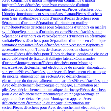
Avec commande d'urinoir intégrée
Pour commande d'urinoir
intégrée
Pièces détachées pour Pour commande d'urinoir
intégrée
Urinoirs, fonctionnement sans eau
Pièces détachées pour
Urinoirs, fonctionnement sans eau
Sans abattant
Pièces détachées
pour Sans abattant
Séparations d’urinoirs
Pièces détachées pour
Séparations d’urinoirs
Séparations d’urinoirs en matière
synthétique
Pièces détachées pour Séparations d’urinoirs en matière
synthétique
Séparations d’urinoirs en verre
Pièces détachées pour
Séparations d’urinoirs en verre
Séparations d’urinoirs en céramique
sanitaire
Pièces détachées pour Séparations d’urinoirs en céramique
sanitaire
Accessoires
Pièces détachées pour Accessoires
Siphons et
accessoires de siphon
Tubes de chasse, coudes de chasse et
raccords
Pièces détachées pour Tubes de chasse, coudes de chasse et
raccords
Matériel de fixation
Habillages latéraux
Commandes
dʼurinoir
Montage encastré
Pièces détachées pour Montage
encastré
Avec déclenchement électronique du rinçage, alimentation
sur secteur
Pièces détachées pour Avec déclenchement électronique
du rinçage, alimentation sur secteur
Avec déclenchement
électronique du rinçage, alimentation par piles
Pièces détachées pour
Avec déclenchement électronique du rinçage, alimentation par
piles
Avec déclenchement pneumatique du rinçage
Pièces détachées
pour Avec déclenchement pneumatique du rinçage
Montage en
apparent
Pièces détachées pour Montage en apparent
Avec
déclenchement électronique du rinçage, alimentation sur
secteur
Pièces détachées pour Avec déclenchement électronique du