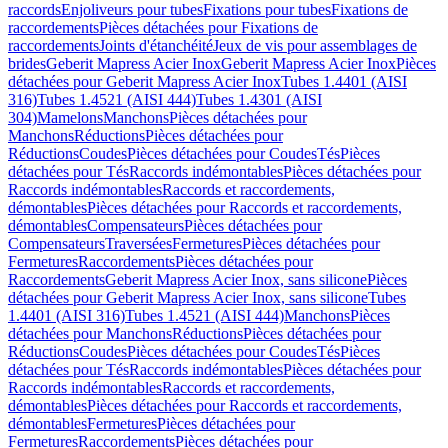
raccords
Enjoliveurs pour tubes
Fixations pour tubes
Fixations de
raccordements
Pièces détachées pour Fixations de
raccordements
Joints d'étanchéité
Jeux de vis pour assemblages de
brides
Geberit Mapress Acier Inox
Geberit Mapress Acier Inox
Pièces
détachées pour Geberit Mapress Acier Inox
Tubes 1.4401 (AISI
316)
Tubes 1.4521 (AISI 444)
Tubes 1.4301 (AISI
304)
Mamelons
Manchons
Pièces détachées pour
Manchons
Réductions
Pièces détachées pour
Réductions
Coudes
Pièces détachées pour Coudes
Tés
Pièces
détachées pour Tés
Raccords indémontables
Pièces détachées pour
Raccords indémontables
Raccords et raccordements,
démontables
Pièces détachées pour Raccords et raccordements,
démontables
Compensateurs
Pièces détachées pour
Compensateurs
Traversées
Fermetures
Pièces détachées pour
Fermetures
Raccordements
Pièces détachées pour
Raccordements
Geberit Mapress Acier Inox, sans silicone
Pièces
détachées pour Geberit Mapress Acier Inox, sans silicone
Tubes
1.4401 (AISI 316)
Tubes 1.4521 (AISI 444)
Manchons
Pièces
détachées pour Manchons
Réductions
Pièces détachées pour
Réductions
Coudes
Pièces détachées pour Coudes
Tés
Pièces
détachées pour Tés
Raccords indémontables
Pièces détachées pour
Raccords indémontables
Raccords et raccordements,
démontables
Pièces détachées pour Raccords et raccordements,
démontables
Fermetures
Pièces détachées pour
Fermetures
Raccordements
Pièces détachées pour