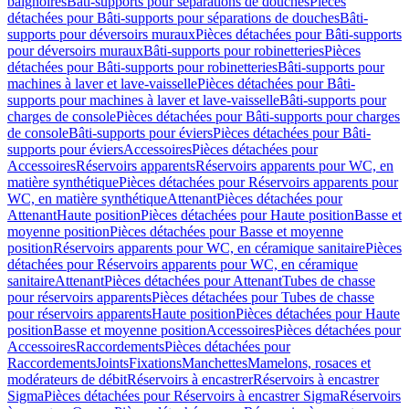
baignoires
Bâti-supports pour séparations de douches
Pièces
détachées pour Bâti-supports pour séparations de douches
Bâti-
supports pour déversoirs muraux
Pièces détachées pour Bâti-supports
pour déversoirs muraux
Bâti-supports pour robinetteries
Pièces
détachées pour Bâti-supports pour robinetteries
Bâti-supports pour
machines à laver et lave-vaisselle
Pièces détachées pour Bâti-
supports pour machines à laver et lave-vaisselle
Bâti-supports pour
charges de console
Pièces détachées pour Bâti-supports pour charges
de console
Bâti-supports pour éviers
Pièces détachées pour Bâti-
supports pour éviers
Accessoires
Pièces détachées pour
Accessoires
Réservoirs apparents
Réservoirs apparents pour WC, en
matière synthétique
Pièces détachées pour Réservoirs apparents pour
WC, en matière synthétique
Attenant
Pièces détachées pour
Attenant
Haute position
Pièces détachées pour Haute position
Basse et
moyenne position
Pièces détachées pour Basse et moyenne
position
Réservoirs apparents pour WC, en céramique sanitaire
Pièces
détachées pour Réservoirs apparents pour WC, en céramique
sanitaire
Attenant
Pièces détachées pour Attenant
Tubes de chasse
pour réservoirs apparents
Pièces détachées pour Tubes de chasse
pour réservoirs apparents
Haute position
Pièces détachées pour Haute
position
Basse et moyenne position
Accessoires
Pièces détachées pour
Accessoires
Raccordements
Pièces détachées pour
Raccordements
Joints
Fixations
Manchettes
Mamelons, rosaces et
modérateurs de débit
Réservoirs à encastrer
Réservoirs à encastrer
Sigma
Pièces détachées pour Réservoirs à encastrer Sigma
Réservoirs