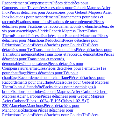
Raccordements
Compensateurs
Pièces détachées pour
Compensateurs
Traversées
Accessoires pour Geberit Mapress Acier
Inox
Pièces détachées pour Accessoires pour Geberit Mapress Acier
Inox
Isolations pour raccordements
Etanchements pour tubes et
raccords
Fixations pour tubes
Fixations de raccordements
Pièces
détachées pour Fixations de raccordements
Joints d'étanchéité
Jeux de
vis pour assemblages à bride
Geberit Mapress Therm
Tubes
Therm
Raccords
Pièces détachées pour Raccords
Manchons
Pièces
détachées pour Manchons
Réductions
Pièces détachées pour
Réductions
Coudes
Pièces détachées pour Coudes
Tés
Pièces
détachées pour Tés
Transitions indémontables
Pièces détachées pour
Transitions indémontables
Transitions et raccords, démontables
Pièces
détachées pour Transitions et raccords,
démontables
Compensateurs
Pièces détachées pour
Compensateurs
Fermetures
Pièces détachées pour Fermetures
Tés
pour chauffage
Pièces détachées pour Tés pour
chauffage
Raccordements pour chauffage
Pièces détachées pour
Raccordements pour chauffage
Accessoires pour Geberit Mapress
Therm
Joints d’étanchéité
Packs de vis pour assemblages à
bride
Fixations pour tubes
Geberit Mapress Acier Carbone
Geberit
Mapress Acier Carbone
Pièces détachées pour Geberit Mapress
Acier Carbone
Tubes 1.0034 (E 195)
Tubes 1.0215 (E
220)
Mamelons
Manchons
Pièces détachées pour
Manchons
Réductions
Pièces détachées pour
Réductions
Coudes
Pièces détachées pour Coudes
Tés
Pièces