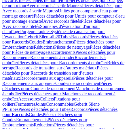
raccords filetés
Clapets de non retour
Pièces détachées pour Clapets
de non retour
Avec raccords à sertir Mapress
Pièces détachées pour
Avec raccords à sertir Mapress
Unités pour compteur d'eau pour
montage encastré
Pièces détachées pour Unités pour compteur d'eau
pour montage encastré
Avec raccords filetés
Pièces détachées pour
Avec raccords filetés
Soupapes d'évacuation d'air pour
chauffage
Purgeurs rapides
Systèmes de canalisation pour
l’évacuation
Geberit Silent-db20
Tubes
Raccords
Pièces détachées
pour Raccords
Coudes
Embranchements
Pièces détachées pour
Embranchements
Réductions
Pièces de nettoyage
Pièces détachées
pour Pièces de nettoyage
Raccordements
Pièces détachées pour
Raccordements
Raccordements à souder
Raccordements à
emboîter
Pièces détachées pour Raccordements à emboîter
Brides de
serrage
Raccords de transition sur d’autres matériaux
Pièces
détachées pour Raccords de transition sur d’autres
matériaux
Raccordements aux appareils
Pièces détachées pour
Raccordements aux appareils
Coudes de raccordement
Pièces
détachées pour Coudes de raccordement
Manchons de raccordement
à emboîter
Pièces détachées pour Manchons de raccordement à
emboîter
Accessoires
Colliers
Fixations pour
colliers
Fermetures
Joints
Consommables
Geberit Silent-
PP
Tubes
Pièces détachées pour Tubes
Raccords
Pièces détachées
pour Raccords
Coudes
Pièces détachées pour
Coudes
Embranchements
Pièces détachées pour
Embranchements
Réductions
Pièces détachées pour