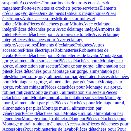
suspendu
Accessoires
Compartiments de tiroirs et casiers de
rangement
Porte-serviettes et crochets porte-serviettes
Éléments
d’éclairage
Poignées
Jeux de pieds
Tableaux magnétiques
Prises
électriques
Autres accessoires
Miroirs et armoires et
toilette
Miroirs
Pièces détachées pour Miroirs
Avec éclairage
intégré
Pièces détachées pour Avec éclairage intégré
Armoires de
toilette
Pièces détachées pour Armoires de toilette
Avec éclairage
intégré
Pièces détachées pour Avec éclairage
intégré
Accessoires
Éléments d’éclairage
Poignées
Autres
accessoires
Prises électriques
Robinetteries
Robinetteries de
lavabo
Pièces détachées pour Robinetteries de lavabo
Montage sur
gorge, alimentation sur secteur
Pièces détachées pour Montage sur
gorge, alimentation sur secteur
Montage sur gorge, alimentation par
piles
Pièces détachées pour Montage sur gorge, alimentation par
piles
Montage sur gorge, alimentation par générateur
Pièces détachées
pour Montage sur gorge, alimentation par générateur
Montage sur
gorge, robinet mitigeur
Pièces détachées pour Montage sur gorge,
robinet mitigeur
Montage mural, alimentation sur secteur
Pièces
détachées pour Montage mural, alimentation sur secteur
Montage
mural, alimentation par piles
Pièces détachées pour Montage mural,
alimentation par piles
Montage mural, alimentation par
générateur
Pièces détachées pour Montage mural, alimentation par
générateur
Montage mural, robinet mélangeur
Pièces détachées pour
Montage mural, robinet mélangeur
Accessoires
Pièces détachées pour
Accessoires
Pour robinetteries de lavabo
Pièces détachées pour Pour