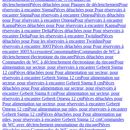
déclenchement
Pièces détachées pour Plaques de déclenchement
Pour
réservoirs à encastrer Sigma
Pièces détachées pour Pour réservoirs à
encastrer Sigma
Pour réservoirs à encastrer Omega
Pièces détachées
pour Pour réservoirs à encastrer Omega
Pour réservoirs à encastrer
Kappa
Pièces détachées pour Pour réservoirs à encastrer Kappa
Pour
réservoirs à encastrer Delta
Pièces détachées pour Pour réservoirs à
encastrer Delta
Pour les réservoirs à encastrer Twinline
Pièces
détachées pour Pour les réservoirs à encastrer Twinline
Pour
réservoirs à encastrer 300T
Pièces détachées pour Pour réservoirs à
encastrer 300T
Accessoires
Consommables
Commandes de WC à
déclenchement électronique du rinçage
Pièces détachées pour
Commandes de WC à déclenchement électronique du rinçage
Pour
alimentation sur secteur, pour réservoirs à encastrer Geberit Sigma
12 cm
Pièces détachées pour Pour alimentation sur secteur, pour
réservoirs à encastrer Geberit Sigma 12 cm
Pour alimentation sur
secteur, pour réservoirs à encastrer Geberit Sigma 8 cm
Pièces
détachées pour Pour alimentation sur secteur, pour réservoirs à
encastrer Geberit Sigma 8 cm
Pour alimentation sur secteur, pour
réservoirs à encastrer Geberit Omega 12 cm
Pièces détachées pour
Pour alimentation sur secteur, pour réservoirs à encastrer Geberit
Omega 12 cm
Pour alimentation par piles, pour réservoirs à encastrer
Geberit Sigma 12 cm
Pièces détachées pour Pour alimentation par
piles, pour réservoirs à encastrer Geberit Sigma 12 cm
Commandes
de WC avec déclenchement pneumatique du rinçage
Pièces
détachées pour Commandes de WC avec déclenchement