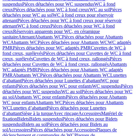
suspendus
Pièces détachées pour WC suspendus
WC à fond
creux
Pièces détachées pour WC à fond creux
WC au sol
Pièces
détachées pour WC au sol
WC à fond creux pour réservoir
attenant
Pièces détachées pour WC à fond creux pour réservoir
attenant
WC à fond creux
Pièces détachées pour WC à fond
creux
Réservoirs apparents pour WC, en céramique
sanitaire
Attenant
Abattants WC
Pièces détachées pour Abattants
WC
Abattants WC
Pièces détachées pour Abattants WC
WC adaptés
PMR
Pièces détachées pour WC adaptés PMR
Cuvettes de WC à
fond creux, surélevés
Pièces détachées pour Cuvettes de WC à fond
creux, surélevés
Cuvettes de WC à fond creux, rallongés
Pièces
détachées pour Cuvettes de WC à fond creux, rallongés
Abattants
WC adaptés PMR
Pièces détachées pour Abattants WC adaptés
PMR
Abattants WC
Pièces détachées pour Abattants WC
Lunettes
d’abattant
Pièces détachées pour Lunettes d’abattant
WC pour
enfants
Pièces détachées pour WC pour enfants
WC suspendus
Pièces
détachées pour WC suspendus
WC au sol
Pièces détachées pour WC
au sol
Abattants WC pour enfants
Pièces détachées pour Abattants
WC pour enfants
Abattants WC
Pièces détachées pour Abattants
WC
Lunettes d’abattant
Pièces détachées pour Lunettes
d’abattant
Siège à la turque
Avec rinçage
Accessoires
Matériel de
fixation
Bidets
Bidets suspendus
Pièces détachées pour Bidets
suspendus
Bidets au sol
Pièces détachées pour Bidets au
sol
Accessoires
Pièces détachées pour Accessoires
Plaques de
déclenchement et commandes de WC
Plaques de