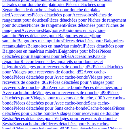
latérales pour douche de plain-pied
Pièces détachées pour
Séparations de douche latérales pour douche de plain-
pied
Accessoires
Pièces détachées pour Accessoires
Niches de
rangement pour douches
Pièces détachées pour Niches de rangement
pour douches
Niches de rangement
Pièces détachées pour Niches de
rangement
Accessoires
Baignoires
Baignoires en acrylique
sanitaire
Pièces détachées pour Baignoires en acrylique
sanitaire
Baignoires rectangulaires
Pièces détachées pour Baignoires
rectangulaires
Baignoires en matériau minéral
Pièces détachées pour
Baignoires en matériau minéral
Baignoires pour bébés
Pièces
détachées pour Baignoires pour bébés
Accessoires
Kits de
réparation
Raccordements des appareils pour douches et
baignoires
Vidages pour receveurs de douche, d52
Pièces détachées
pour Vidages pour receveurs de douche, d52
Avec cache-
bonde
Pièces détachées pour Avec cache-bonde
Vidages pour
receveurs de douche, d62
Pièces détachées pour Vidages pour
receveurs de douche, d62
Avec cache-bonde
Pièces détachées pour
Avec cache-bonde
Vidages pour receveurs de douche, d90
Pièces
détachées pour Vidages pour receveurs de douche, d90
Avec cache-
bonde
Pièces détachées pour Avec cache-bonde
Sans cache-
bonde
Pièces détachées pour Sans cache-bonde
Cache-bondes
Pièces
détachées pour Cache-bondes
Vidages pour receveurs de douche
Sestra
Pièces détachées pour Vidages pour receveurs de douche
Sestra
Sans cache-bonde
Pièces détachées pour Sans cache-
bonde
Vidages pour baignoires, d52
Pièces détachées pour Vidages