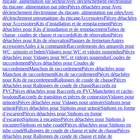
rinçage, alimentation sur secteur
Avec déclenchement électronique
du rinçage, alimentation par piles
Pièces détachées pour Avec
déclenchement électronique du rinçage, alimentation par piles
Avec
déclenchement pneumatique du rinçage
Accessoires
Pièces détachées
pour Accessoires
Kits d’installation et de remplacement
Pièces
détachées pour Kits d’installation et de remplacement
Tubes de
chasse, coudes de chasse et raccords
Kits de rénovation
Pièces
détachées pour Kits de rénovation
Plaques de fermeture
Autres
accessoires
Aides à la commande
Raccordements des appareils pour
WC, urinoirs et bidets
Vidages pour WC et vidoirs suspendus
Pièces
détachées pour Vidages pour WC et vidoirs suspendus
Coudes de
raccordement
Pièces détachées pour Coudes de
raccordement
Manchon de raccordement
Pièces détachées pour
Manchon de raccordement
Kits de raccordement
Pièces détachées
pour Kits de raccordement
Rallonges de coude de chasse
Pièces
détachées pour Rallonges de coude de chasse
Raccords en
PVC
Pièces détachées pour Raccords en PVC
Manchettes et cache-
boulons
Raccords de transition et pièces de connexion
Vidages pour
urinoirs
Pièces détachées pour Vidages pour urinoirs
Siphons pour
urinoir
Pièces détachées pour Siphons pour urinoir
Siphons en forme
d’escargot
Pièces détachées pour Siphons en forme
d’escargot
Siphons à encastrer
Pièces détachées pour Siphons à
encastrer
Siphons en tube coudé
Pièces détachées pour Siphons en
tube coudé
Rallonges de coude de chasse et tube de chasse
Pièces
détachées pour Rallonges de coude de chasse et tube de