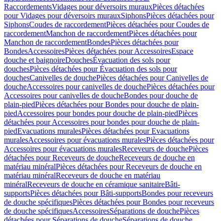
Raccordements
Vidages pour déversoirs muraux
Pièces détachées
pour Vidages pour déversoirs muraux
Siphons
Pièces détachées pour
Siphons
Coudes de raccordement
Pièces détachées pour Coudes de
raccordement
Manchon de raccordement
Pièces détachées pour
Manchon de raccordement
Bondes
Pièces détachées pour
Bondes
Accessoires
Pièces détachées pour Accessoires
Espace
douche et baignoire
Douches
Évacuation des sols pour
douches
Pièces détachées pour Évacuation des sols pour
douches
Canivelles de douche
Pièces détachées pour Canivelles de
douche
Accessoires pour canivelles de douche
Pièces détachées pour
Accessoires pour canivelles de douche
Bondes pour douche de
plain-pied
Pièces détachées pour Bondes pour douche de plain-
pied
Accessoires pour bondes pour douche de plain-pied
Pièces
détachées pour Accessoires pour bondes pour douche de plain-
pied
Evacuations murales
Pièces détachées pour Evacuations
murales
Accessoires pour évacuations murales
Pièces détachées pour
Accessoires pour évacuations murales
Receveurs de douche
Pièces
détachées pour Receveurs de douche
Receveurs de douche en
matériau minéral
Pièces détachées pour Receveurs de douche en
matériau minéral
Receveurs de douche en matériau
minéral
Receveurs de douche en céramique sanitaire
Bâti-
supports
Pièces détachées pour Bâti-supports
Bondes pour receveurs
de douche spécifiques
Pièces détachées pour Bondes pour receveurs
de douche spécifiques
Accessoires
Séparations de douche
Pièces
détachées pour Séparations de douche
Séparations de douche