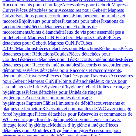
Raccordements pour chauffage
Accessoires pour Geberit Mapress
Cuivre
Pièces détachées pour Accessoires pour Geberit Mapress
Cuivre
Isolations pour raccordements
Etanchements pour tubes et
raccords
Enjoliveurs pour tubes
Fixations pour tubes
Fixations de
raccordements
Pièces détachées pour Fixations de
raccordements
Joints d'étanchéité
Jeux de vis pour assemblages à
bride
Geberit Mapress CuNiFe
Geberit Mapress CuNiFe
Pièces
détachées pour Geberit Mapress CuNiFe
Tubes
2.1972
Manchons
Pièces détachées pour Manchons
Réductions
Pièces
détachées pour Réductions
Coudes
Pièces détachées pour
Coudes
Tés
Pièces détachées pour Tés
Raccords indémontables
Pièces
détachées pour Raccords indémontables
Raccords et raccordements,
démontables
Pièces détachées pour Raccords et raccordements,
démontables
Traversées
Pièces détachées pour Traversées
Accessoires
pour Geberit Mapress CuNiFe
Joints d'étanchéité
Jeux de vis pour
assemblages de brides
Système d’hygiène Geberit
Unités de rinçage
hygiéniques
Pièces détachées pour Unités de rinçage
hygiéniques
Accessoires pour unités de rinçage
hygiéniques
Capteurs
Câbles
Limiteurs de débit
Recouvrements et
plaques de fermeture
Réservoirs et commandes de WC avec rinçage
forcé hygiénique
Pièces détachées pour Réservoirs et commandes de
WC avec rinçage forcé hygiénique
Réservoirs à encastrer avec
rinçage forcé hygiénique
Modules d’hygiène à intégrer
Pièces
détachées pour Modules d’hygiène à intégrer
Accessoires pour
réservoirs et commandes de WC avec rinçage forcé