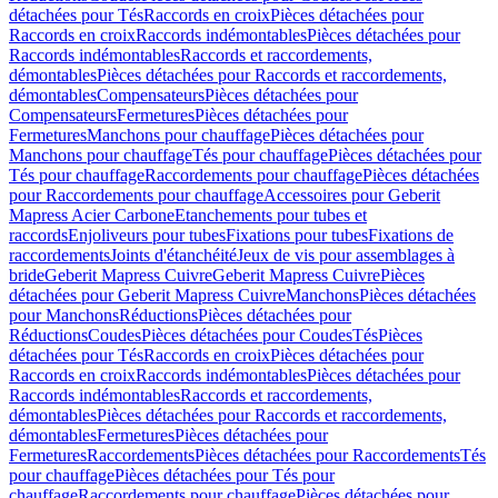
détachées pour Tés
Raccords en croix
Pièces détachées pour
Raccords en croix
Raccords indémontables
Pièces détachées pour
Raccords indémontables
Raccords et raccordements,
démontables
Pièces détachées pour Raccords et raccordements,
démontables
Compensateurs
Pièces détachées pour
Compensateurs
Fermetures
Pièces détachées pour
Fermetures
Manchons pour chauffage
Pièces détachées pour
Manchons pour chauffage
Tés pour chauffage
Pièces détachées pour
Tés pour chauffage
Raccordements pour chauffage
Pièces détachées
pour Raccordements pour chauffage
Accessoires pour Geberit
Mapress Acier Carbone
Etanchements pour tubes et
raccords
Enjoliveurs pour tubes
Fixations pour tubes
Fixations de
raccordements
Joints d'étanchéité
Jeux de vis pour assemblages à
bride
Geberit Mapress Cuivre
Geberit Mapress Cuivre
Pièces
détachées pour Geberit Mapress Cuivre
Manchons
Pièces détachées
pour Manchons
Réductions
Pièces détachées pour
Réductions
Coudes
Pièces détachées pour Coudes
Tés
Pièces
détachées pour Tés
Raccords en croix
Pièces détachées pour
Raccords en croix
Raccords indémontables
Pièces détachées pour
Raccords indémontables
Raccords et raccordements,
démontables
Pièces détachées pour Raccords et raccordements,
démontables
Fermetures
Pièces détachées pour
Fermetures
Raccordements
Pièces détachées pour Raccordements
Tés
pour chauffage
Pièces détachées pour Tés pour
chauffage
Raccordements pour chauffage
Pièces détachées pour