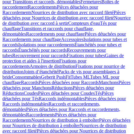
pour Transitions et raccords, démontables
Fermetures
Boîtes de
raccordement
Raccordements
Pièces détachées pour
Raccordements
Nourrices de distribution avec raccord fileté
Pièces
détachées pour Nourrices de distribution avec raccord fileté
Nourrice
de distribution avec raccord à sertir
Compteurs d'eau
Tés pour
chauffage
Transitions et raccords pour chauffage,
démontables
Raccordements pour chauffage
Pièces détachées pour
Raccordements pour chauffage
Accessoires
Isolations pour tubes et
raccords
Isolations pour raccordements
Étanchéités pour tubes et
raccords
Étanchéités pour raccords
Recouvrements pour
tubes
Recouvrement pour raccords
Fixations pour tubes
Gaines de
protection et aides à l'insertion
Fixations pour
raccordements
Armoires de distribution
Fixations pour nourrice de
distribution
Joints d’étanchéité
Packs de vis pour assemblages à
bride
Consommables
Geberit PushFit
Tubes ML
Tubes ML pour
chauffage
Raccords
Pièces détachées pour Raccords
Manchons
Pièces
détachées pour Manchons
Réductions
Pièces détachées pour
Réductions
Coudes
Pièces détachées pour Coudes
Tés
Pièces
détachées pour Tés
Raccords indémontables
Pièces détachées pour
Raccords indémontables
Raccords et raccordements,
démontables
Pièces détachées pour Raccords et raccordements,
démontables
Raccordements
Pièces détachées pour
Raccordements
Nourrices de distribution à emboîter
Pièces détachées
pour Nourrices de distribution à emboîter
Nourrices de distribution
avec raccord fileté
Pièces détachées pour Nourrices de distribution