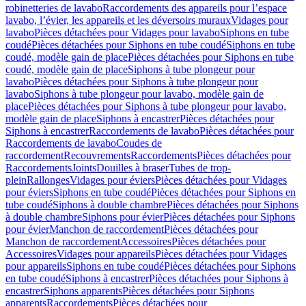
robinetteries de lavabo
Raccordements des appareils pour l’espace
lavabo, l’évier, les appareils et les déversoirs muraux
Vidages pour
lavabo
Pièces détachées pour Vidages pour lavabo
Siphons en tube
coudé
Pièces détachées pour Siphons en tube coudé
Siphons en tube
coudé, modèle gain de place
Pièces détachées pour Siphons en tube
coudé, modèle gain de place
Siphons à tube plongeur pour
lavabo
Pièces détachées pour Siphons à tube plongeur pour
lavabo
Siphons à tube plongeur pour lavabo, modèle gain de
place
Pièces détachées pour Siphons à tube plongeur pour lavabo,
modèle gain de place
Siphons à encastrer
Pièces détachées pour
Siphons à encastrer
Raccordements de lavabo
Pièces détachées pour
Raccordements de lavabo
Coudes de
raccordement
Recouvrements
Raccordements
Pièces détachées pour
Raccordements
Joints
Douilles à braser
Tubes de trop-
plein
Rallonges
Vidages pour éviers
Pièces détachées pour Vidages
pour éviers
Siphons en tube coudé
Pièces détachées pour Siphons en
tube coudé
Siphons à double chambre
Pièces détachées pour Siphons
à double chambre
Siphons pour évier
Pièces détachées pour Siphons
pour évier
Manchon de raccordement
Pièces détachées pour
Manchon de raccordement
Accessoires
Pièces détachées pour
Accessoires
Vidages pour appareils
Pièces détachées pour Vidages
pour appareils
Siphons en tube coudé
Pièces détachées pour Siphons
en tube coudé
Siphons à encastrer
Pièces détachées pour Siphons à
encastrer
Siphons apparents
Pièces détachées pour Siphons
apparents
Raccordements
Pièces détachées pour