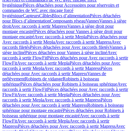
hygiénique
Pièces détachées pour Accessoires pour réservoirs et
commandes de WC avec rinçage forcé
hygiénique
Capteurs
Câbles
Blocs d’alimentation
Pièces détachées
pour Blocs d’alimentation
Composants réseau
Vannes
Vannes à siège
droit
Avec raccords à sertir Mapress
Vannes à siège droit pour
montage encastré
Pièces détachées pour Vannes à siège droit pour
montage encastré
Avec raccords à sertir Mepla
Pièces détachées pour
Avec raccords à sertir Mepla
Avec raccords à sertir Mapress
Avec
raccords filetés
Pièces détachées pour Avec raccords filetés
Vannes à
siège incliné
Pièces détachées pour Vannes à siège incliné
Avec
raccords à sertir FlowFit
Pièces détachées pour Avec raccords à sertir
FlowFit
Avec raccords à sertir Mepla
Pièces détachées pour Avec
raccords à sertir Mepla
Avec raccords à sertir Mapress
Pièces
détachées pour Avec raccords à sertir Mapress
Vannes de
prélèvement
Robinets de vidange
Robinets à boisseau
sphérique
Pièces détachées pour Robinets à boisseau sphérique
Avec
raccords à sertir FlowFit
Pièces détachées pour Avec raccords à sertir
FlowFit
Avec raccords à sertir Mepla
Pièces détachées pour Avec
raccords à sertir Mepla
Avec raccords à sertir Mapress
Pièces
détachées pour Avec raccords à sertir Mapress
Robinets à boisseau
sphérique pour montage encastré
Pièces détachées pour Robinets à
boisseau sphérique pour montage encastré
Avec raccords à sertir
FlowFit
Avec raccords à sertir Mepla
Avec raccords à sertir
Mapress
Pièces détachées pour Avec raccords à sertir Mapress
Avec