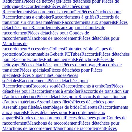
Réductions
Pièces de nettoyage
Pièces détachées pour Pièces de
nettoyage
Raccordements
Pièces détachées pour
Raccordements
Raccordements à emboîter
Pièces détachées pour
Raccordements à emboîter
Raccordements à griffes
Raccords de
transition sur d’autres matériaux
Raccordements aux appareils
Pièces
détachées pour Raccordements aux appareils
Coudes de
raccordement
Pièces détachées pour Coudes de
raccordement
Manchons de raccordement
Pièces détachées pour
Manchons de
raccordement
Accessoires
Colliers
Obturateurs
Joints
Capes de
protection
Consommables
Geberit PE
Tubes
Raccords
Pièces détachées
pour Raccords
Coudes
Embranchements
Réductions
Pièces de
nettoyage
Pièces détachées pour Pièces de nettoyage
Raccords de
transition
Pièces spéciales
Pièces détachées pour Pièces
spéciales
Pièces SuperTube
Coudes
Pièces
spéciales
Raccordements
Pièces détachées pour
Raccordements
Raccords soudés
Raccordements à emboîter
Pièces
détachées pour Raccordements à emboîter
Raccords de transition sur
d’autres matériaux
Pièces détachées pour Raccords de transition sur
d’autres matériaux
Assemblages filetés
Pièces détachées pour
Assemblages filetés
Assemblages de bride
Collerettes
Raccordements
aux appareils
Pièces détachées pour Raccordements aux
appareils
Coudes de raccordement
Pièces détachées pour Coudes de
raccordement
Manchons de raccordement
Pièces détachées pour
Manchons de raccordement
Manchons de raccordement
Pièces