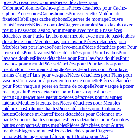
poser
Accessoires
Colonnes
Pièces détachées pour
Colonnes
Colonnes
Cache-siphons
Pièces détachées pour Cache-
siphons
Accessoires
Cache-bondes
Porte-serviettes
Matériel de
fixation
Habillages cache-siphons
Equerres de montage
Couvre-
joints
Dosserets
Kits de consoles
Étagères murales
Packs lavabo avec
meuble bas
Packs lavabo pour meuble avec meuble bas
Pièces
détachées pour Packs lavabo pour meuble avec meuble bas
Meubles
de salle de bains
Meubles bas pour lavabo
Pièces détachées pour
Meubles bas pour lavabo
Pour lave-mains
Pièces détachées pour Pour
lave-mains
Pour lavabos
Pièces détachées pour Pour lavabos
Pour
lavabos doubles
Pièces détachées pour Pour lavabos doubles
Pour
lavabos pour meuble
Pièces détachées pour Pour lavabos pour
meuble
Pour lave-mains d’angle
Pièces détachées pour Pour lave-
mains d’angle
Plans pour vasques
Pièces détachées pour Plans pour
vasques
Pour vasque à poser en forme de coupelle
Pièces détachées
pour Pour vasque à poser en forme de coupelle
Pour vasque à poser
rectangulaire
Pièces détachées pour Pour vasque à poser
rectangulaire
Meubles latéraux
Pièces détachées pour Meubles
latéraux
Meubles latéraux bas
Pièces détachées pour Meubles
latéraux bas
Colonnes hautes
Pièces détachées pour Colonnes
hautes
Colonnes mi-haute
Pièces détachées pour Colonnes mi-
haute
Armoires hautes compactes
Pièces détachées pour Armoires
hautes compactes
Autres meubles
Pièces détachées pour Autres
meubles
Étagères murales
Pièces détachées pour Étagères
murales
Habillages pour bâti-support Duofix pour WC