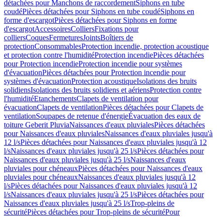
détachées pour Manchons de raccordement
Siphons en tube
coudé
Pièces détachées pour Siphons en tube coudé
Siphons en
forme d'escargot
Pièces détachées pour Siphons en forme
d'escargot
Accessoires
Colliers
Fixations pour
colliers
Coques
Fermetures
Joints
Boîtiers de
protection
Consommables
Protection incendie, protection acoustique
et protection contre l'humidité
Protection incendie
Pièces détachées
pour Protection incendie
Protection incendie pour systèmes
d'évacuation
Pièces détachées pour Protection incendie pour
systèmes d'évacuation
Protection acoustique
Isolations des bruits
solidiens
Isolations des bruits solidiens et aériens
Protection contre
l'humidité
Etanchements
Clapets de ventilation pour
évacuation
Clapets de ventilation
Pièces détachées pour Clapets de
ventilation
Soupapes de retenue d'énergie
Évacuation des eaux de
toiture Geberit Pluvia
Naissances d'eaux pluviales
Pièces détachées
pour Naissances d'eaux pluviales
Naissances d'eaux pluviales jusqu'à
12 l/s
Pièces détachées pour Naissances d'eaux pluviales jusqu'à 12
l/s
Naissances d'eaux pluviales jusqu'à 25 l/s
Pièces détachées pour
Naissances d'eaux pluviales jusqu'à 25 l/s
Naissances d'eaux
pluviales pour chéneaux
Pièces détachées pour Naissances d'eaux
pluviales pour chéneaux
Naissances d'eaux pluviales jusqu'à 12
l/s
Pièces détachées pour Naissances d'eaux pluviales jusqu'à 12
l/s
Naissances d'eaux pluviales jusqu'à 25 l/s
Pièces détachées pour
Naissances d'eaux pluviales jusqu'à 25 l/s
Trop-pleins de
sécurité
Pièces détachées pour Trop-pleins de sécurité
Pour