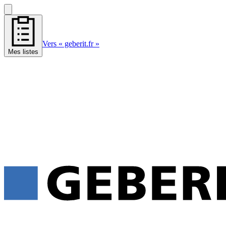
Vers « geberit.fr »
Mes listes