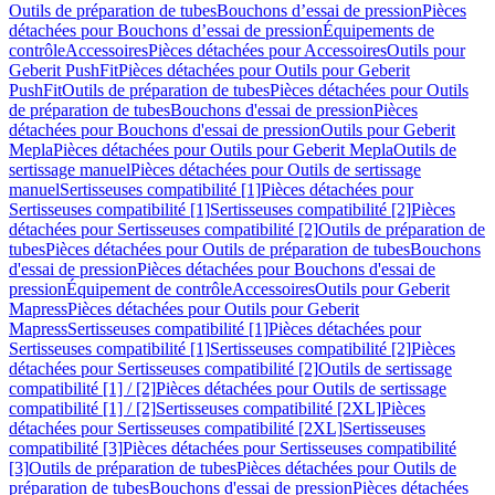
Outils de préparation de tubes
Bouchons d’essai de pression
Pièces
détachées pour Bouchons d’essai de pression
Équipements de
contrôle
Accessoires
Pièces détachées pour Accessoires
Outils pour
Geberit PushFit
Pièces détachées pour Outils pour Geberit
PushFit
Outils de préparation de tubes
Pièces détachées pour Outils
de préparation de tubes
Bouchons d'essai de pression
Pièces
détachées pour Bouchons d'essai de pression
Outils pour Geberit
Mepla
Pièces détachées pour Outils pour Geberit Mepla
Outils de
sertissage manuel
Pièces détachées pour Outils de sertissage
manuel
Sertisseuses compatibilité [1]
Pièces détachées pour
Sertisseuses compatibilité [1]
Sertisseuses compatibilité [2]
Pièces
détachées pour Sertisseuses compatibilité [2]
Outils de préparation de
tubes
Pièces détachées pour Outils de préparation de tubes
Bouchons
d'essai de pression
Pièces détachées pour Bouchons d'essai de
pression
Équipement de contrôle
Accessoires
Outils pour Geberit
Mapress
Pièces détachées pour Outils pour Geberit
Mapress
Sertisseuses compatibilité [1]
Pièces détachées pour
Sertisseuses compatibilité [1]
Sertisseuses compatibilité [2]
Pièces
détachées pour Sertisseuses compatibilité [2]
Outils de sertissage
compatibilité [1] / [2]
Pièces détachées pour Outils de sertissage
compatibilité [1] / [2]
Sertisseuses compatibilité [2XL]
Pièces
détachées pour Sertisseuses compatibilité [2XL]
Sertisseuses
compatibilité [3]
Pièces détachées pour Sertisseuses compatibilité
[3]
Outils de préparation de tubes
Pièces détachées pour Outils de
préparation de tubes
Bouchons d'essai de pression
Pièces détachées