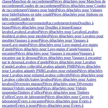
chasse
Manchon de raccordement
Pièces détachées pour Manchon de
raccordement
Coudes de raccordement
Pièces détachées pour Coudes
de raccordement
Vidages pour bidet
Pièces détachées pour Vidages
pour bidet
Siphons en tube coudé
Pièces détachées pour Siphons en
tube coudé
Coudes de
raccordement
Recouvrements
Raccordements
Joints
Douilles à
braser
Pièces détachées pour Douilles à braser
Espace
lavabo
Lavabos
Lavabos
Pièces détachées pour Lavabos
Lavabos
doubles
Lavabos pour meubles
Pièces détachées pour Lavabos pour
meubles
Vasques à poser
Pièces détachées pour Vasques à
poser
Lave-mains
Pièces détachées pour Lave-mains
Lave-mains
d’angle
Pièces détachées pour Lave-mains d’angle
Vasques à
encastrer
Pièces détachées pour Vasques à encastrer
Vasques à
encastrer par le dessous
Pièces détachées pour Vasques à encastrer
par le dessous
Lavabos d’angle
Pièces détachées pour Lavabos
d’angle
Lavabos collectifs
Lavabos adaptés PMR
Pièces détachées
pour Lavabos adaptés PMR
Lavabos pour enfants
Pièces détachées
pour Lavabos pour enfants
Lavabos collectifs
Pièces détachées pour
Lavabos collectifs
Autres lavabos
Pièces détachées pour Autres
lavabos
Déversoirs muraux
Pièces détachées pour Déversoirs
muraux
Vidoirs suspendus
Pièces détachées pour Vidoirs
suspendus
Timbres dʼoffice
Pièces détachées pour Timbres
dʼoffice
Cuves de laboratoire
Pièces détachées pour Cuves de
laboratoire
Éviers à encastrer
Pièces détachées pour Éviers à
encastrer
Éviers à poser
Pièces détachées pour Éviers à