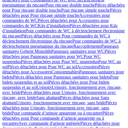
pneumatique du rinçage
Pour rinçage double touche
Pièces détachées
pour Pour rinçage double touche
Pour rinçage simple touche
Pièces
détachées pour Pour rinçage simple touche
Accessoires pour
commandes de WC
Pièces détachées pour Accessoires pour
commandes de WC
Kits d’installation
Pièces détachées pour Kits
d’installation
Pour commandes de WC à déclenchement électronique
du rinçage
Pièces détachées pour Pour commandes de WC à
déclenchement électronique du rinçage
Pour commandes de WC à
déclenchement pneumatique du rinçage
Raccordements
Panneaux
sanitaires Geberit Monolith
Panneaux sanitaires pour WC
Pièces
détachées pour Panneaux sanitaires pour WC
Pour WC
suspendus
Pièces détachées pour Pour WC suspendus
Pour WC au
sol
Pièces détachées pour Pour WC au sol
Accessoires
Pièces
détachées pour Accessoires
Consommables
Panneaux sanitaires pour
bidets
Pièces détachées pour Panneaux sanitaires pour bidets
Pour
bidets suspendus et au sol
Pièces détachées pour Pour bidets
suspendus et au sol
Urinoirs
Urinoirs, fonctionnement avec rinçage,
avec bride
Pièces détachées pour Urinoirs, fonctionnement avec
rinçage, avec bride
Sans abattant
Pièces détachées pour Sans
abattant
Urinoirs, fonctionnement avec rinçage, sans bride
Pièces
détachées pour Urinoirs, fonctionnement avec rinçage, sans
bride
Pour commande d’urinoir apparente ou à encastrer
Pièces
détachées pour Pour commande d’urinoir apparente ou à
encastrer
Avec commande d'urinoir intégrée
Pièces détachées pour