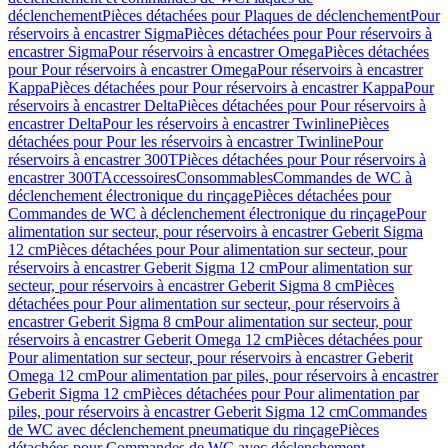
déclenchement
Pièces détachées pour Plaques de déclenchement
Pour
réservoirs à encastrer Sigma
Pièces détachées pour Pour réservoirs à
encastrer Sigma
Pour réservoirs à encastrer Omega
Pièces détachées
pour Pour réservoirs à encastrer Omega
Pour réservoirs à encastrer
Kappa
Pièces détachées pour Pour réservoirs à encastrer Kappa
Pour
réservoirs à encastrer Delta
Pièces détachées pour Pour réservoirs à
encastrer Delta
Pour les réservoirs à encastrer Twinline
Pièces
détachées pour Pour les réservoirs à encastrer Twinline
Pour
réservoirs à encastrer 300T
Pièces détachées pour Pour réservoirs à
encastrer 300T
Accessoires
Consommables
Commandes de WC à
déclenchement électronique du rinçage
Pièces détachées pour
Commandes de WC à déclenchement électronique du rinçage
Pour
alimentation sur secteur, pour réservoirs à encastrer Geberit Sigma
12 cm
Pièces détachées pour Pour alimentation sur secteur, pour
réservoirs à encastrer Geberit Sigma 12 cm
Pour alimentation sur
secteur, pour réservoirs à encastrer Geberit Sigma 8 cm
Pièces
détachées pour Pour alimentation sur secteur, pour réservoirs à
encastrer Geberit Sigma 8 cm
Pour alimentation sur secteur, pour
réservoirs à encastrer Geberit Omega 12 cm
Pièces détachées pour
Pour alimentation sur secteur, pour réservoirs à encastrer Geberit
Omega 12 cm
Pour alimentation par piles, pour réservoirs à encastrer
Geberit Sigma 12 cm
Pièces détachées pour Pour alimentation par
piles, pour réservoirs à encastrer Geberit Sigma 12 cm
Commandes
de WC avec déclenchement pneumatique du rinçage
Pièces
détachées pour Commandes de WC avec déclenchement