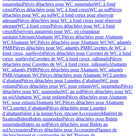
suspendus
Pièces détachées pour WC suspendus
WC à fond
creux
Pièces détachées pour WC à fond creux
WC au sol
Pièces
détachées pour WC au sol
WC à fond creux pour réservoir
attenant
Pièces détachées pour WC à fond creux pour réservoir
attenant
WC à fond creux
Pièces détachées pour WC à fond
creux
Réservoirs apparents pour WC, en céramique
sanitaire
Attenant
Abattants WC
Pièces détachées pour Abattants
WC
Abattants WC
Pièces détachées pour Abattants WC
WC adaptés
PMR
Pièces détachées pour WC adaptés PMR
Cuvettes de WC à
fond creux, surélevés
Pièces détachées pour Cuvettes de WC à fond
creux, surélevés
Cuvettes de WC à fond creux, rallongés
Pièces
détachées pour Cuvettes de WC à fond creux, rallongés
Abattants
WC adaptés PMR
Pièces détachées pour Abattants WC adaptés
PMR
Abattants WC
Pièces détachées pour Abattants WC
Lunettes
d’abattant
Pièces détachées pour Lunettes d’abattant
WC pour
enfants
Pièces détachées pour WC pour enfants
WC suspendus
Pièces
détachées pour WC suspendus
WC au sol
Pièces détachées pour WC
au sol
Abattants WC pour enfants
Pièces détachées pour Abattants
WC pour enfants
Abattants WC
Pièces détachées pour Abattants
WC
Lunettes d’abattant
Pièces détachées pour Lunettes
d’abattant
Siège à la turque
Avec rinçage
Accessoires
Matériel de
fixation
Bidets
Bidets suspendus
Pièces détachées pour Bidets
suspendus
Bidets au sol
Pièces détachées pour Bidets au
sol
Accessoires
Pièces détachées pour Accessoires
Plaques de
déclenchement et commandes de WC
Plaques de