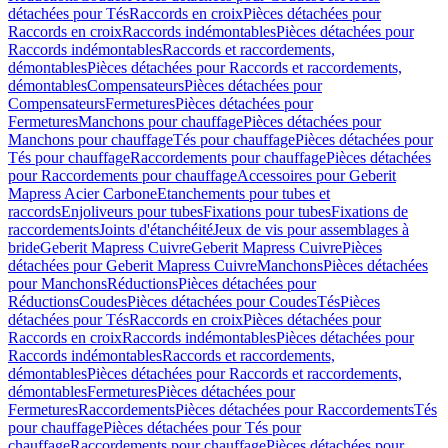
détachées pour Tés
Raccords en croix
Pièces détachées pour
Raccords en croix
Raccords indémontables
Pièces détachées pour
Raccords indémontables
Raccords et raccordements,
démontables
Pièces détachées pour Raccords et raccordements,
démontables
Compensateurs
Pièces détachées pour
Compensateurs
Fermetures
Pièces détachées pour
Fermetures
Manchons pour chauffage
Pièces détachées pour
Manchons pour chauffage
Tés pour chauffage
Pièces détachées pour
Tés pour chauffage
Raccordements pour chauffage
Pièces détachées
pour Raccordements pour chauffage
Accessoires pour Geberit
Mapress Acier Carbone
Etanchements pour tubes et
raccords
Enjoliveurs pour tubes
Fixations pour tubes
Fixations de
raccordements
Joints d'étanchéité
Jeux de vis pour assemblages à
bride
Geberit Mapress Cuivre
Geberit Mapress Cuivre
Pièces
détachées pour Geberit Mapress Cuivre
Manchons
Pièces détachées
pour Manchons
Réductions
Pièces détachées pour
Réductions
Coudes
Pièces détachées pour Coudes
Tés
Pièces
détachées pour Tés
Raccords en croix
Pièces détachées pour
Raccords en croix
Raccords indémontables
Pièces détachées pour
Raccords indémontables
Raccords et raccordements,
démontables
Pièces détachées pour Raccords et raccordements,
démontables
Fermetures
Pièces détachées pour
Fermetures
Raccordements
Pièces détachées pour Raccordements
Tés
pour chauffage
Pièces détachées pour Tés pour
chauffage
Raccordements pour chauffage
Pièces détachées pour