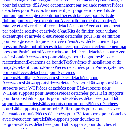
pour baignoires, d52
Avec actionnement par poignée rotative
Pièces
détachées pour Avec actionnement par poignée rotative
Kits de
finition pour vidage excentrique
Pièces détachées pour Kits de
finition pour vidage excentrique
Avec actionnement par poignée
rotative et arrivée d’eau
Pièces détachées pour Avec actionnement
par poignée rotative et arrivée d’eau
Kits de finition pour vidage
excentrique et arrivée d’eau
Pièces détachées pour Kits de finition
pour vidage excentrique et arrivée d’eau
Avec déclenchement par
pression PushControl
Pièces détachées pour Avec déclenchement par
pression PushControl
Avec cache-bonde
Pièces détachées pour Avec
cache-bonde
Accessoires pour vidages pour baignoires
Kits de
raccordement
Bouchons de bonde
Tés
Systèmes d’installation et de
rinçage
Geberit Duofix
Parois
Pièces détachées pour Parois
Systèmes
porteurs
Pièces détachées pour Systèmes
porteurs
Habillages
Accessoires
Pièces détachées pour
Accessoires
Bâti-supports
Pièces détachées pour Bâti-supports
Bâti-
supports pour WC
Pièces détachées pour Bâti-supports pour
WC
Bâti-supports pour lavabos
Pièces détachées pour Bâti-supports
pour lavabos
Bâti-supports pour bidets
Pièces détachées pour Bâti-
supports pour bidets
Bâti-supports pour urinoirs
Pièces détachées
pour Bâti-supports pour urinoirs
Bâti-supports pour douches avec
évacuation murale
Pièces détachées pour Bâti-supports pour douches
avec évacuation murale
Bâti-supports pour douches et
baignoires
Pièces détachées pour Bâti-supports pour douches et