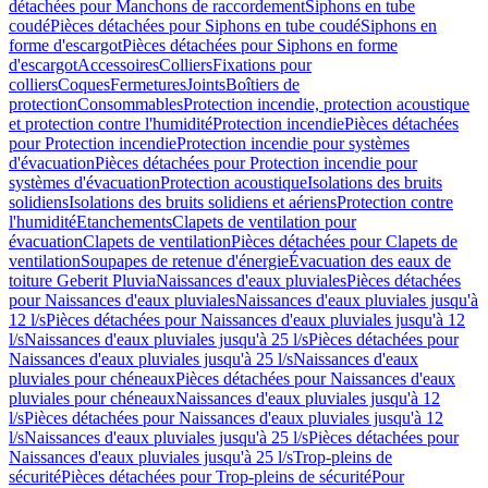
détachées pour Manchons de raccordement
Siphons en tube
coudé
Pièces détachées pour Siphons en tube coudé
Siphons en
forme d'escargot
Pièces détachées pour Siphons en forme
d'escargot
Accessoires
Colliers
Fixations pour
colliers
Coques
Fermetures
Joints
Boîtiers de
protection
Consommables
Protection incendie, protection acoustique
et protection contre l'humidité
Protection incendie
Pièces détachées
pour Protection incendie
Protection incendie pour systèmes
d'évacuation
Pièces détachées pour Protection incendie pour
systèmes d'évacuation
Protection acoustique
Isolations des bruits
solidiens
Isolations des bruits solidiens et aériens
Protection contre
l'humidité
Etanchements
Clapets de ventilation pour
évacuation
Clapets de ventilation
Pièces détachées pour Clapets de
ventilation
Soupapes de retenue d'énergie
Évacuation des eaux de
toiture Geberit Pluvia
Naissances d'eaux pluviales
Pièces détachées
pour Naissances d'eaux pluviales
Naissances d'eaux pluviales jusqu'à
12 l/s
Pièces détachées pour Naissances d'eaux pluviales jusqu'à 12
l/s
Naissances d'eaux pluviales jusqu'à 25 l/s
Pièces détachées pour
Naissances d'eaux pluviales jusqu'à 25 l/s
Naissances d'eaux
pluviales pour chéneaux
Pièces détachées pour Naissances d'eaux
pluviales pour chéneaux
Naissances d'eaux pluviales jusqu'à 12
l/s
Pièces détachées pour Naissances d'eaux pluviales jusqu'à 12
l/s
Naissances d'eaux pluviales jusqu'à 25 l/s
Pièces détachées pour
Naissances d'eaux pluviales jusqu'à 25 l/s
Trop-pleins de
sécurité
Pièces détachées pour Trop-pleins de sécurité
Pour