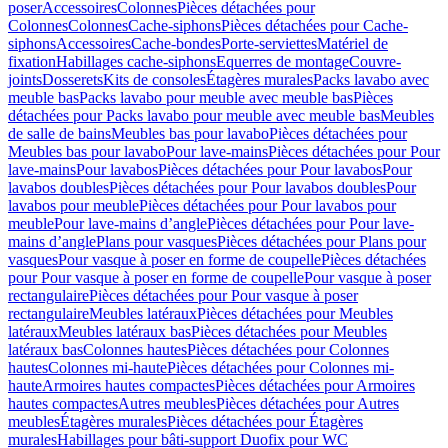
poser
Accessoires
Colonnes
Pièces détachées pour
Colonnes
Colonnes
Cache-siphons
Pièces détachées pour Cache-
siphons
Accessoires
Cache-bondes
Porte-serviettes
Matériel de
fixation
Habillages cache-siphons
Equerres de montage
Couvre-
joints
Dosserets
Kits de consoles
Étagères murales
Packs lavabo avec
meuble bas
Packs lavabo pour meuble avec meuble bas
Pièces
détachées pour Packs lavabo pour meuble avec meuble bas
Meubles
de salle de bains
Meubles bas pour lavabo
Pièces détachées pour
Meubles bas pour lavabo
Pour lave-mains
Pièces détachées pour Pour
lave-mains
Pour lavabos
Pièces détachées pour Pour lavabos
Pour
lavabos doubles
Pièces détachées pour Pour lavabos doubles
Pour
lavabos pour meuble
Pièces détachées pour Pour lavabos pour
meuble
Pour lave-mains d’angle
Pièces détachées pour Pour lave-
mains d’angle
Plans pour vasques
Pièces détachées pour Plans pour
vasques
Pour vasque à poser en forme de coupelle
Pièces détachées
pour Pour vasque à poser en forme de coupelle
Pour vasque à poser
rectangulaire
Pièces détachées pour Pour vasque à poser
rectangulaire
Meubles latéraux
Pièces détachées pour Meubles
latéraux
Meubles latéraux bas
Pièces détachées pour Meubles
latéraux bas
Colonnes hautes
Pièces détachées pour Colonnes
hautes
Colonnes mi-haute
Pièces détachées pour Colonnes mi-
haute
Armoires hautes compactes
Pièces détachées pour Armoires
hautes compactes
Autres meubles
Pièces détachées pour Autres
meubles
Étagères murales
Pièces détachées pour Étagères
murales
Habillages pour bâti-support Duofix pour WC