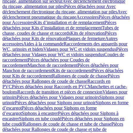
rinçage, alimentation sur secteur
Avec déclenchement électronique
du rinçage, alimentation par piles
Pièces détachées pour Avec
déclenchement électronique du rinçage, alimentation par piles
Avec
déclenchement pneumatique du rinçage
Accessoires
Pièces détachées
pour Accessoires
Kits d’installation et de remplacement
Pièces
détachées pour Kits d’installation et de remplacement
Tubes de
chasse, coudes de chasse et raccords
Kits de rénovation
Pièces
détachées pour Kits de rénovation
Plaques de fermeture
Autres
accessoires
Aides à la commande
Raccordements des appareils pour
WC, urinoirs et bidets
Vidages pour WC et vidoirs suspendus
Pièces
détachées pour Vidages pour WC et vidoirs suspendus
Coudes de
raccordement
Pièces détachées pour Coudes de
raccordement
Manchon de raccordement
Pièces détachées pour
Manchon de raccordement
Kits de raccordement
Pièces détachées
pour Kits de raccordement
Rallonges de coude de chasse
Pièces
détachées pour Rallonges de coude de chasse
Raccords en
PVC
Pièces détachées pour Raccords en PVC
Manchettes et cache-
boulons
Raccords de transition et pièces de connexion
Vidages pour
urinoirs
Pièces détachées pour Vidages pour urinoirs
Siphons pour
urinoir
Pièces détachées pour Siphons pour urinoir
Siphons en forme
d’escargot
Pièces détachées pour Siphons en forme
d’escargot
Siphons à encastrer
Pièces détachées pour Siphons à
encastrer
Siphons en tube coudé
Pièces détachées pour Siphons en
tube coudé
Rallonges de coude de chasse et tube de chasse
Pièces
détachées pour Rallonges de coude de chasse et tube de