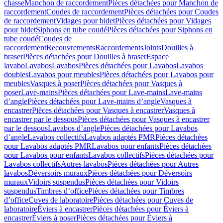
chasse
Manchon de raccordement
Pièces détachées pour Manchon de
raccordement
Coudes de raccordement
Pièces détachées pour Coudes
de raccordement
Vidages pour bidet
Pièces détachées pour Vidages
pour bidet
Siphons en tube coudé
Pièces détachées pour Siphons en
tube coudé
Coudes de
raccordement
Recouvrements
Raccordements
Joints
Douilles à
braser
Pièces détachées pour Douilles à braser
Espace
lavabo
Lavabos
Lavabos
Pièces détachées pour Lavabos
Lavabos
doubles
Lavabos pour meubles
Pièces détachées pour Lavabos pour
meubles
Vasques à poser
Pièces détachées pour Vasques à
poser
Lave-mains
Pièces détachées pour Lave-mains
Lave-mains
d’angle
Pièces détachées pour Lave-mains d’angle
Vasques à
encastrer
Pièces détachées pour Vasques à encastrer
Vasques à
encastrer par le dessous
Pièces détachées pour Vasques à encastrer
par le dessous
Lavabos d’angle
Pièces détachées pour Lavabos
d’angle
Lavabos collectifs
Lavabos adaptés PMR
Pièces détachées
pour Lavabos adaptés PMR
Lavabos pour enfants
Pièces détachées
pour Lavabos pour enfants
Lavabos collectifs
Pièces détachées pour
Lavabos collectifs
Autres lavabos
Pièces détachées pour Autres
lavabos
Déversoirs muraux
Pièces détachées pour Déversoirs
muraux
Vidoirs suspendus
Pièces détachées pour Vidoirs
suspendus
Timbres dʼoffice
Pièces détachées pour Timbres
dʼoffice
Cuves de laboratoire
Pièces détachées pour Cuves de
laboratoire
Éviers à encastrer
Pièces détachées pour Éviers à
encastrer
Éviers à poser
Pièces détachées pour Éviers à