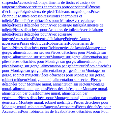
suspendu
Accessoires
Compartiments de tiroirs et casiers de
rangement
Porte-serviettes et crochets porte-serviettes
Éléments
d’éclairage
Poignées
Jeux de pieds
Tableaux magnétiques
Prises
électriques
Autres accessoires
Miroirs et armoires et
toilette
Miroirs
Pièces détachées pour Miroirs
Avec éclairage
intégré
Pièces détachées pour Avec éclairage intégré
Armoires de
toilette
Pièces détachées pour Armoires de toilette
Avec éclairage
intégré
Pièces détachées pour Avec éclairage
intégré
Accessoires
Éléments d’éclairage
Poignées
Autres
accessoires
Prises électriques
Robinetteries
Robinetteries de
lavabo
Pièces détachées pour Robinetteries de lavabo
Montage sur
gorge, alimentation sur secteur
Pièces détachées pour Montage sur
gorge, alimentation sur secteur
Montage sur gorge, alimentation par
piles
Pièces détachées pour Montage sur gorge, alimentation par
piles
Montage sur gorge, alimentation par générateur
Pièces détachées
pour Montage sur gorge, alimentation par générateur
Montage sur
gorge, robinet mitigeur
Pièces détachées pour Montage sur gorge,
robinet mitigeur
Montage mural, alimentation sur secteur
Pièces
détachées pour Montage mural, alimentation sur secteur
Montage
mural, alimentation par piles
Pièces détachées pour Montage mural,
alimentation par piles
Montage mural, alimentation par
générateur
Pièces détachées pour Montage mural, alimentation par
générateur
Montage mural, robinet mélangeur
Pièces détachées pour
Montage mural, robinet mélangeur
Accessoires
Pièces détachées pour
Accessoires
Pour robinetteries de lavabo
Pièces détachées pour Pour