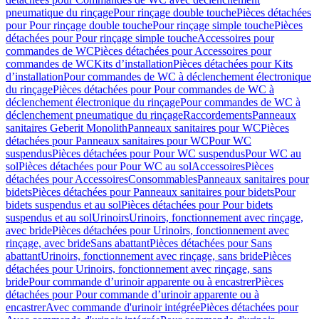
pneumatique du rinçage
Pour rinçage double touche
Pièces détachées
pour Pour rinçage double touche
Pour rinçage simple touche
Pièces
détachées pour Pour rinçage simple touche
Accessoires pour
commandes de WC
Pièces détachées pour Accessoires pour
commandes de WC
Kits d’installation
Pièces détachées pour Kits
d’installation
Pour commandes de WC à déclenchement électronique
du rinçage
Pièces détachées pour Pour commandes de WC à
déclenchement électronique du rinçage
Pour commandes de WC à
déclenchement pneumatique du rinçage
Raccordements
Panneaux
sanitaires Geberit Monolith
Panneaux sanitaires pour WC
Pièces
détachées pour Panneaux sanitaires pour WC
Pour WC
suspendus
Pièces détachées pour Pour WC suspendus
Pour WC au
sol
Pièces détachées pour Pour WC au sol
Accessoires
Pièces
détachées pour Accessoires
Consommables
Panneaux sanitaires pour
bidets
Pièces détachées pour Panneaux sanitaires pour bidets
Pour
bidets suspendus et au sol
Pièces détachées pour Pour bidets
suspendus et au sol
Urinoirs
Urinoirs, fonctionnement avec rinçage,
avec bride
Pièces détachées pour Urinoirs, fonctionnement avec
rinçage, avec bride
Sans abattant
Pièces détachées pour Sans
abattant
Urinoirs, fonctionnement avec rinçage, sans bride
Pièces
détachées pour Urinoirs, fonctionnement avec rinçage, sans
bride
Pour commande d’urinoir apparente ou à encastrer
Pièces
détachées pour Pour commande d’urinoir apparente ou à
encastrer
Avec commande d'urinoir intégrée
Pièces détachées pour