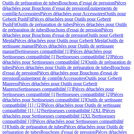
Outils de préparation de tubes
Bouchons d’essai de pression
Pièces
détachées pour Bouchons d’essai de pression
Équipements de
contrôle
Accessoires
Pièces détachées pour Accessoires
Outils pour
Geberit PushFit
Pièces détachées pour Outils pour Geberit
PushFit
Outils de préparation de tubes
Pièces détachées pour Outils
de préparation de tubes
Bouchons d'essai de pression
Pièces
détachées pour Bouchons d'essai de pression
Outils pour Geberit
Mepla
Pièces détachées pour Outils pour Geberit Mepla
Outils de
sertissage manuel
Pièces détachées pour Outils de sertissage
manuel
Sertisseuses compatibilité [1]
Pièces détachées pour
Sertisseuses compatibilité [1]
Sertisseuses compatibilité [2]
Pièces
détachées pour Sertisseuses compatibilité [2]
Outils de préparation de
tubes
Pièces détachées pour Outils de préparation de tubes
Bouchons
d'essai de pression
Pièces détachées pour Bouchons d'essai de
pression
Équipement de contrôle
Accessoires
Outils pour Geberit
Mapress
Pièces détachées pour Outils pour Geberit
Mapress
Sertisseuses compatibilité [1]
Pièces détachées pour
Sertisseuses compatibilité [1]
Sertisseuses compatibilité [2]
Pièces
détachées pour Sertisseuses compatibilité [2]
Outils de sertissage
compatibilité [1] / [2]
Pièces détachées pour Outils de sertissage
compatibilité [1] / [2]
Sertisseuses compatibilité [2XL]
Pièces
détachées pour Sertisseuses compatibilité [2XL]
Sertisseuses
compatibilité [3]
Pièces détachées pour Sertisseuses compatibilité
[3]
Outils de préparation de tubes
Pièces détachées pour Outils de
préparation de tubes
Bouchons d'essai de pression
Pièces détachées