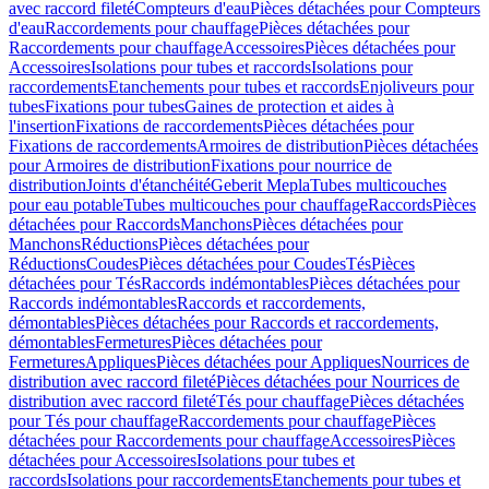
avec raccord fileté
Compteurs d'eau
Pièces détachées pour Compteurs
d'eau
Raccordements pour chauffage
Pièces détachées pour
Raccordements pour chauffage
Accessoires
Pièces détachées pour
Accessoires
Isolations pour tubes et raccords
Isolations pour
raccordements
Etanchements pour tubes et raccords
Enjoliveurs pour
tubes
Fixations pour tubes
Gaines de protection et aides à
l'insertion
Fixations de raccordements
Pièces détachées pour
Fixations de raccordements
Armoires de distribution
Pièces détachées
pour Armoires de distribution
Fixations pour nourrice de
distribution
Joints d'étanchéité
Geberit Mepla
Tubes multicouches
pour eau potable
Tubes multicouches pour chauffage
Raccords
Pièces
détachées pour Raccords
Manchons
Pièces détachées pour
Manchons
Réductions
Pièces détachées pour
Réductions
Coudes
Pièces détachées pour Coudes
Tés
Pièces
détachées pour Tés
Raccords indémontables
Pièces détachées pour
Raccords indémontables
Raccords et raccordements,
démontables
Pièces détachées pour Raccords et raccordements,
démontables
Fermetures
Pièces détachées pour
Fermetures
Appliques
Pièces détachées pour Appliques
Nourrices de
distribution avec raccord fileté
Pièces détachées pour Nourrices de
distribution avec raccord fileté
Tés pour chauffage
Pièces détachées
pour Tés pour chauffage
Raccordements pour chauffage
Pièces
détachées pour Raccordements pour chauffage
Accessoires
Pièces
détachées pour Accessoires
Isolations pour tubes et
raccords
Isolations pour raccordements
Etanchements pour tubes et