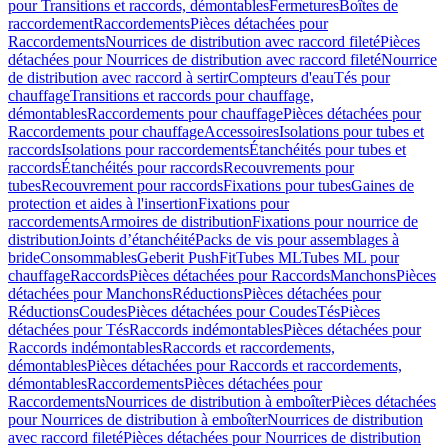
pour Transitions et raccords, démontables
Fermetures
Boîtes de
raccordement
Raccordements
Pièces détachées pour
Raccordements
Nourrices de distribution avec raccord fileté
Pièces
détachées pour Nourrices de distribution avec raccord fileté
Nourrice
de distribution avec raccord à sertir
Compteurs d'eau
Tés pour
chauffage
Transitions et raccords pour chauffage,
démontables
Raccordements pour chauffage
Pièces détachées pour
Raccordements pour chauffage
Accessoires
Isolations pour tubes et
raccords
Isolations pour raccordements
Étanchéités pour tubes et
raccords
Étanchéités pour raccords
Recouvrements pour
tubes
Recouvrement pour raccords
Fixations pour tubes
Gaines de
protection et aides à l'insertion
Fixations pour
raccordements
Armoires de distribution
Fixations pour nourrice de
distribution
Joints d’étanchéité
Packs de vis pour assemblages à
bride
Consommables
Geberit PushFit
Tubes ML
Tubes ML pour
chauffage
Raccords
Pièces détachées pour Raccords
Manchons
Pièces
détachées pour Manchons
Réductions
Pièces détachées pour
Réductions
Coudes
Pièces détachées pour Coudes
Tés
Pièces
détachées pour Tés
Raccords indémontables
Pièces détachées pour
Raccords indémontables
Raccords et raccordements,
démontables
Pièces détachées pour Raccords et raccordements,
démontables
Raccordements
Pièces détachées pour
Raccordements
Nourrices de distribution à emboîter
Pièces détachées
pour Nourrices de distribution à emboîter
Nourrices de distribution
avec raccord fileté
Pièces détachées pour Nourrices de distribution