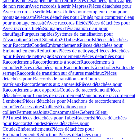
raccords filetés
Clapets de non retour
Pièces détachées pour Clapets
de non retour
Avec raccords à sertir Mapress
Pièces détachées pour
Avec raccords à sertir Mapress
Unités pour compteur d'eau pour
montage encastré
Pièces détachées pour Unités pour compteur d'eau
pour montage encastré
Avec raccords filetés
Pièces détachées pour
Avec raccords filetés
Soupapes d'évacuation d'air pour
chauffage
Purgeurs rapides
Systèmes de canalisation pour
l’évacuation
Geberit Silent-db20
Tubes
Raccords
Pièces détachées
pour Raccords
Coudes
Embranchements
Pièces détachées pour
Embranchements
Réductions
Pièces de nettoyage
Pièces détachées
pour Pièces de nettoyage
Raccordements
Pièces détachées pour
Raccordements
Raccordements à souder
Raccordements à
emboîter
Pièces détachées pour Raccordements à emboîter
Brides de
serrage
Raccords de transition sur d’autres matériaux
Pièces
détachées pour Raccords de transition sur d’autres
matériaux
Raccordements aux appareils
Pièces détachées pour
Raccordements aux appareils
Coudes de raccordement
Pièces
détachées pour Coudes de raccordement
Manchons de raccordement
à emboîter
Pièces détachées pour Manchons de raccordement à
emboîter
Accessoires
Colliers
Fixations pour
colliers
Fermetures
Joints
Consommables
Geberit Silent-
PP
Tubes
Pièces détachées pour Tubes
Raccords
Pièces détachées
pour Raccords
Coudes
Pièces détachées pour
Coudes
Embranchements
Pièces détachées pour
Embranchements
Réductions
Pièces détachées pour