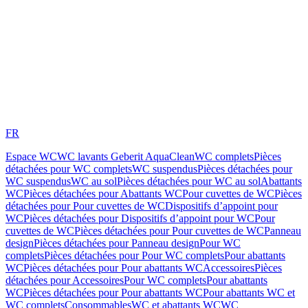
FR
Espace WC
WC lavants Geberit AquaClean
WC complets
Pièces
détachées pour WC complets
WC suspendus
Pièces détachées pour
WC suspendus
WC au sol
Pièces détachées pour WC au sol
Abattants
WC
Pièces détachées pour Abattants WC
Pour cuvettes de WC
Pièces
détachées pour Pour cuvettes de WC
Dispositifs d’appoint pour
WC
Pièces détachées pour Dispositifs d’appoint pour WC
Pour
cuvettes de WC
Pièces détachées pour Pour cuvettes de WC
Panneau
design
Pièces détachées pour Panneau design
Pour WC
complets
Pièces détachées pour Pour WC complets
Pour abattants
WC
Pièces détachées pour Pour abattants WC
Accessoires
Pièces
détachées pour Accessoires
Pour WC complets
Pour abattants
WC
Pièces détachées pour Pour abattants WC
Pour abattants WC et
WC complets
Consommables
WC et abattants WC
WC