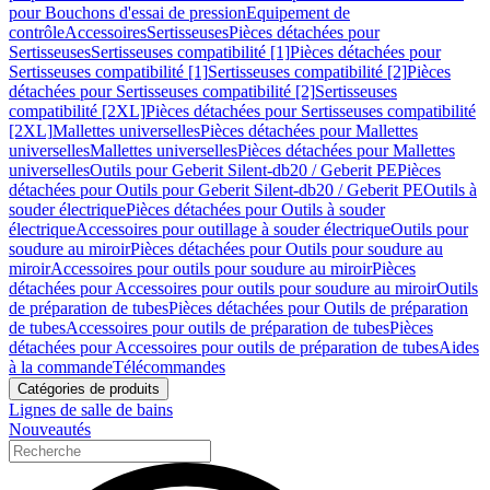
pour Bouchons d'essai de pression
Equipement de
contrôle
Accessoires
Sertisseuses
Pièces détachées pour
Sertisseuses
Sertisseuses compatibilité [1]
Pièces détachées pour
Sertisseuses compatibilité [1]
Sertisseuses compatibilité [2]
Pièces
détachées pour Sertisseuses compatibilité [2]
Sertisseuses
compatibilité [2XL]
Pièces détachées pour Sertisseuses compatibilité
[2XL]
Mallettes universelles
Pièces détachées pour Mallettes
universelles
Mallettes universelles
Pièces détachées pour Mallettes
universelles
Outils pour Geberit Silent-db20 / Geberit PE
Pièces
détachées pour Outils pour Geberit Silent-db20 / Geberit PE
Outils à
souder électrique
Pièces détachées pour Outils à souder
électrique
Accessoires pour outillage à souder électrique
Outils pour
soudure au miroir
Pièces détachées pour Outils pour soudure au
miroir
Accessoires pour outils pour soudure au miroir
Pièces
détachées pour Accessoires pour outils pour soudure au miroir
Outils
de préparation de tubes
Pièces détachées pour Outils de préparation
de tubes
Accessoires pour outils de préparation de tubes
Pièces
détachées pour Accessoires pour outils de préparation de tubes
Aides
à la commande
Télécommandes
Catégories de produits
Lignes de salle de bains
Nouveautés