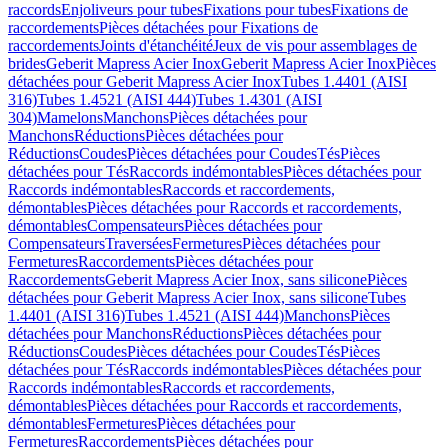
raccords
Enjoliveurs pour tubes
Fixations pour tubes
Fixations de
raccordements
Pièces détachées pour Fixations de
raccordements
Joints d'étanchéité
Jeux de vis pour assemblages de
brides
Geberit Mapress Acier Inox
Geberit Mapress Acier Inox
Pièces
détachées pour Geberit Mapress Acier Inox
Tubes 1.4401 (AISI
316)
Tubes 1.4521 (AISI 444)
Tubes 1.4301 (AISI
304)
Mamelons
Manchons
Pièces détachées pour
Manchons
Réductions
Pièces détachées pour
Réductions
Coudes
Pièces détachées pour Coudes
Tés
Pièces
détachées pour Tés
Raccords indémontables
Pièces détachées pour
Raccords indémontables
Raccords et raccordements,
démontables
Pièces détachées pour Raccords et raccordements,
démontables
Compensateurs
Pièces détachées pour
Compensateurs
Traversées
Fermetures
Pièces détachées pour
Fermetures
Raccordements
Pièces détachées pour
Raccordements
Geberit Mapress Acier Inox, sans silicone
Pièces
détachées pour Geberit Mapress Acier Inox, sans silicone
Tubes
1.4401 (AISI 316)
Tubes 1.4521 (AISI 444)
Manchons
Pièces
détachées pour Manchons
Réductions
Pièces détachées pour
Réductions
Coudes
Pièces détachées pour Coudes
Tés
Pièces
détachées pour Tés
Raccords indémontables
Pièces détachées pour
Raccords indémontables
Raccords et raccordements,
démontables
Pièces détachées pour Raccords et raccordements,
démontables
Fermetures
Pièces détachées pour
Fermetures
Raccordements
Pièces détachées pour