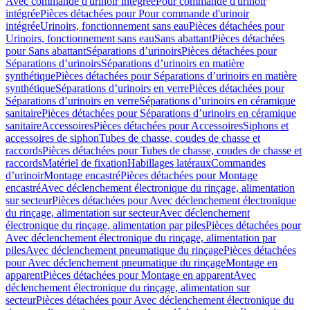
Avec commande d'urinoir intégrée
Pour commande d'urinoir
intégrée
Pièces détachées pour Pour commande d'urinoir
intégrée
Urinoirs, fonctionnement sans eau
Pièces détachées pour
Urinoirs, fonctionnement sans eau
Sans abattant
Pièces détachées
pour Sans abattant
Séparations d’urinoirs
Pièces détachées pour
Séparations d’urinoirs
Séparations d’urinoirs en matière
synthétique
Pièces détachées pour Séparations d’urinoirs en matière
synthétique
Séparations d’urinoirs en verre
Pièces détachées pour
Séparations d’urinoirs en verre
Séparations d’urinoirs en céramique
sanitaire
Pièces détachées pour Séparations d’urinoirs en céramique
sanitaire
Accessoires
Pièces détachées pour Accessoires
Siphons et
accessoires de siphon
Tubes de chasse, coudes de chasse et
raccords
Pièces détachées pour Tubes de chasse, coudes de chasse et
raccords
Matériel de fixation
Habillages latéraux
Commandes
dʼurinoir
Montage encastré
Pièces détachées pour Montage
encastré
Avec déclenchement électronique du rinçage, alimentation
sur secteur
Pièces détachées pour Avec déclenchement électronique
du rinçage, alimentation sur secteur
Avec déclenchement
électronique du rinçage, alimentation par piles
Pièces détachées pour
Avec déclenchement électronique du rinçage, alimentation par
piles
Avec déclenchement pneumatique du rinçage
Pièces détachées
pour Avec déclenchement pneumatique du rinçage
Montage en
apparent
Pièces détachées pour Montage en apparent
Avec
déclenchement électronique du rinçage, alimentation sur
secteur
Pièces détachées pour Avec déclenchement électronique du