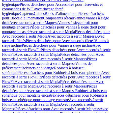
hygiénique
Pièces détachées pour Accessoires pour réservoirs et
commandes de WC avec rinçage forcé
hygiénique
Capteurs
Câbles
Blocs d’alimentation
Pièces détachées
pour Blocs d’alimentation
Composants réseau
Vannes
Vannes à siège
droit
Avec raccords à sertir Mapress
Vannes à siège droit pour
montage encastré
Pièces détachées pour Vannes à siège droit pour
montage encastré
Avec raccords à sertir Mepla
Pièces détachées pour
Avec raccords à sertir Mepla
Avec raccords à sertir Mapress
Avec
raccords filetés
Pièces détachées pour Avec raccords filetés
Vannes à
siège incliné
Pièces détachées pour Vannes à siège incliné
Avec
raccords à sertir FlowFit
Pièces détachées pour Avec raccords à sertir
FlowFit
Avec raccords à sertir Mepla
Pièces détachées pour Avec
raccords à sertir Mepla
Avec raccords à sertir Mapress
Pièces
détachées pour Avec raccords à sertir Mapress
Vannes de
prélèvement
Robinets de vidange
Robinets à boisseau
sphérique
Pièces détachées pour Robinets à boisseau sphérique
Avec
raccords à sertir FlowFit
Pièces détachées pour Avec raccords à sertir
FlowFit
Avec raccords à sertir Mepla
Pièces détachées pour Avec
raccords à sertir Mepla
Avec raccords à sertir Mapress
Pièces
détachées pour Avec raccords à sertir Mapress
Robinets à boisseau
sphérique pour montage encastré
Pièces détachées pour Robinets à
boisseau sphérique pour montage encastré
Avec raccords à sertir
FlowFit
Avec raccords à sertir Mepla
Avec raccords à sertir
Mapress
Pièces détachées pour Avec raccords à sertir Mapress
Avec