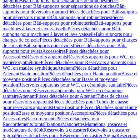
baignoires
Bâti-supports pour séparations de douches
Pièces
détachées pour Bâti-supports pour séparations de douches
Bâti-
supports pour déversoirs muraux
Pièces détachées pour Bâti-supports
pour déversoirs muraux
Bâti-supports pour robinetteries
Pièces
détachées pour Bâti-supports pour robinetteries
Bâti-supports pour
machines à laver et lave-vaisselle
Pièces détachées pour Bâti-
supports pour machines à laver et lave-vaisselle
Bâti-supports pour
charges de console
Pièces détachées pour Bâti-supports pour charges
de console
Bâti-supports pour éviers
Pièces détachées pour Bâti-
supports pour éviers
Accessoires
Pièces détachées pour
Accessoires
Réservoirs apparents
Réservoirs apparents pour WC, en
matière synthétique
Pièces détachées pour Réservoirs apparents pour
WC, en matière synthétique
Attenant
Pièces détachées pour
Attenant
Haute position
Pièces détachées pour Haute position
Basse et
moyenne position
Pièces détachées pour Basse et moyenne
position
Réservoirs apparents pour WC, en céramique sanitaire
Pièces
détachées pour Réservoirs apparents pour WC, en céramique
sanitaire
Attenant
Pièces détachées pour Attenant
Tubes de chasse
pour réservoirs apparents
Pièces détachées pour Tubes de chasse
pour réservoirs apparents
Haute position
Pièces détachées pour Haute
position
Basse et moyenne position
Accessoires
Pièces détachées pour
Accessoires
Raccordements
Pièces détachées pour
Raccordements
Joints
Fixations
Manchettes
Mamelons, rosaces et
modérateurs de débit
Réservoirs à encastrer
Réservoirs à encastrer
Sigma
Pièces détachées pour Réservoirs à encastrer Sigma
Réservoirs