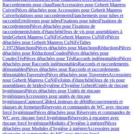
Raccordements pour chauffage
Accessoires pour Geberit Mapress
Cuivre
Pièces détachées pour Accessoires pour Geberit Mapress
Cuivre
Isolations pour raccordements
Etanchements pour tubes et
raccords
Enjoliveurs pour tubes
Fixations pour tubes
Fixations de
raccordements
Pièces détachées pour Fixations de
raccordements
Joints d'étanchéité
Jeux de vis pour assemblages à
bride
Geberit Mapress CuNiFe
Geberit Mapress CuNiFe
Pièces
détachées pour Geberit Mapress CuNiFe
Tubes
2.1972
Manchons
Pièces détachées pour Manchons
Réductions
Pièces
détachées pour Réductions
Coudes
Pièces détachées pour
Coudes
Tés
Pièces détachées pour Tés
Raccords indémontables
Pièces
détachées pour Raccords indémontables
Raccords et raccordements,
démontables
Pièces détachées pour Raccords et raccordements,
démontables
Traversées
Pièces détachées pour Traversées
Accessoires
pour Geberit Mapress CuNiFe
Joints d'étanchéité
Jeux de vis pour
assemblages de brides
Système d’hygiène Geberit
Unités de rinçage
hygiéniques
Pièces détachées pour Unités de rinçage
hygiéniques
Accessoires pour unités de rinçage
hygiéniques
Capteurs
Câbles
Limiteurs de débit
Recouvrements et
plaques de fermeture
Réservoirs et commandes de WC avec rinçage
forcé hygiénique
Pièces détachées pour Réservoirs et commandes de
WC avec rinçage forcé hygiénique
Réservoirs à encastrer avec
rinçage forcé hygiénique
Modules d’hygiène à intégrer
Pièces
détachées pour Modules d’hygiène à intégrer
Accessoires pour
réservoirs et commandes de WC avec rinçage forcé