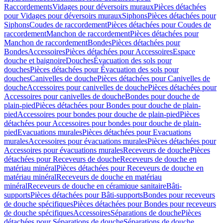
Raccordements
Vidages pour déversoirs muraux
Pièces détachées
pour Vidages pour déversoirs muraux
Siphons
Pièces détachées pour
Siphons
Coudes de raccordement
Pièces détachées pour Coudes de
raccordement
Manchon de raccordement
Pièces détachées pour
Manchon de raccordement
Bondes
Pièces détachées pour
Bondes
Accessoires
Pièces détachées pour Accessoires
Espace
douche et baignoire
Douches
Évacuation des sols pour
douches
Pièces détachées pour Évacuation des sols pour
douches
Canivelles de douche
Pièces détachées pour Canivelles de
douche
Accessoires pour canivelles de douche
Pièces détachées pour
Accessoires pour canivelles de douche
Bondes pour douche de
plain-pied
Pièces détachées pour Bondes pour douche de plain-
pied
Accessoires pour bondes pour douche de plain-pied
Pièces
détachées pour Accessoires pour bondes pour douche de plain-
pied
Evacuations murales
Pièces détachées pour Evacuations
murales
Accessoires pour évacuations murales
Pièces détachées pour
Accessoires pour évacuations murales
Receveurs de douche
Pièces
détachées pour Receveurs de douche
Receveurs de douche en
matériau minéral
Pièces détachées pour Receveurs de douche en
matériau minéral
Receveurs de douche en matériau
minéral
Receveurs de douche en céramique sanitaire
Bâti-
supports
Pièces détachées pour Bâti-supports
Bondes pour receveurs
de douche spécifiques
Pièces détachées pour Bondes pour receveurs
de douche spécifiques
Accessoires
Séparations de douche
Pièces
détachées pour Séparations de douche
Séparations de douche