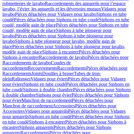
robinetteries de lavabo
Raccordements des appareils pour l’espace
lavabo, l’évier, les appareils et les déversoirs muraux
Vidages pour
lavabo
Pièces détachées pour Vidages pour lavabo
Siphons en tube
coudé
Pièces détachées pour Siphons en tube coudé
Siphons en tube
coudé, modèle gain de place
Pièces détachées pour Siphons en tube
coudé, modèle gain de place
Siphons à tube plongeur pour
lavabo
Pièces détachées pour Siphons à tube plongeur pour
lavabo
Siphons à tube plongeur pour lavabo, modèle gain de
place
Pièces détachées pour Siphons à tube plongeur pour lavabo,
modèle gain de place
Siphons à encastrer
Pièces détachées pour
Siphons à encastrer
Raccordements de lavabo
Pièces détachées pour
Raccordements de lavabo
Coudes de
raccordement
Recouvrements
Raccordements
Pièces détachées pour
Raccordements
Joints
Douilles à braser
Tubes de trop-
plein
Rallonges
Vidages pour éviers
Pièces détachées pour Vidages
pour éviers
Siphons en tube coudé
Pièces détachées pour Siphons en
tube coudé
Siphons à double chambre
Pièces détachées pour Siphons
à double chambre
Siphons pour évier
Pièces détachées pour Siphons
pour évier
Manchon de raccordement
Pièces détachées pour
Manchon de raccordement
Accessoires
Pièces détachées pour
Accessoires
Vidages pour appareils
Pièces détachées pour Vidages
pour appareils
Siphons en tube coudé
Pièces détachées pour Siphons
en tube coudé
Siphons à encastrer
Pièces détachées pour Siphons à
encastrer
Siphons apparents
Pièces détachées pour Siphons
apparents
Raccordements
Pièces détachées pour