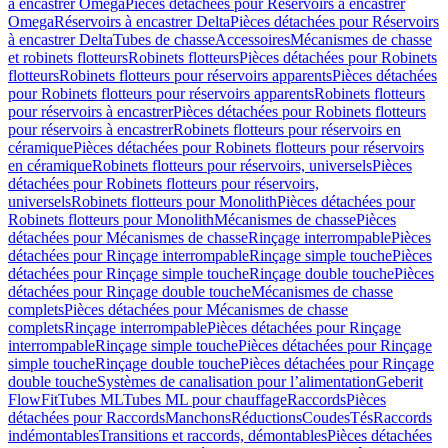
à encastrer Omega
Pièces détachées pour Réservoirs à encastrer
Omega
Réservoirs à encastrer Delta
Pièces détachées pour Réservoirs
à encastrer Delta
Tubes de chasse
Accessoires
Mécanismes de chasse
et robinets flotteurs
Robinets flotteurs
Pièces détachées pour Robinets
flotteurs
Robinets flotteurs pour réservoirs apparents
Pièces détachées
pour Robinets flotteurs pour réservoirs apparents
Robinets flotteurs
pour réservoirs à encastrer
Pièces détachées pour Robinets flotteurs
pour réservoirs à encastrer
Robinets flotteurs pour réservoirs en
céramique
Pièces détachées pour Robinets flotteurs pour réservoirs
en céramique
Robinets flotteurs pour réservoirs, universels
Pièces
détachées pour Robinets flotteurs pour réservoirs,
universels
Robinets flotteurs pour Monolith
Pièces détachées pour
Robinets flotteurs pour Monolith
Mécanismes de chasse
Pièces
détachées pour Mécanismes de chasse
Rinçage interrompable
Pièces
détachées pour Rinçage interrompable
Rinçage simple touche
Pièces
détachées pour Rinçage simple touche
Rinçage double touche
Pièces
détachées pour Rinçage double touche
Mécanismes de chasse
complets
Pièces détachées pour Mécanismes de chasse
complets
Rinçage interrompable
Pièces détachées pour Rinçage
interrompable
Rinçage simple touche
Pièces détachées pour Rinçage
simple touche
Rinçage double touche
Pièces détachées pour Rinçage
double touche
Systèmes de canalisation pour l’alimentation
Geberit
FlowFit
Tubes ML
Tubes ML pour chauffage
Raccords
Pièces
détachées pour Raccords
Manchons
Réductions
Coudes
Tés
Raccords
indémontables
Transitions et raccords, démontables
Pièces détachées