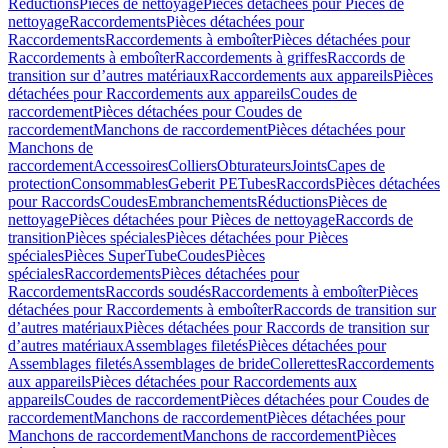
Réductions
Pièces de nettoyage
Pièces détachées pour Pièces de
nettoyage
Raccordements
Pièces détachées pour
Raccordements
Raccordements à emboîter
Pièces détachées pour
Raccordements à emboîter
Raccordements à griffes
Raccords de
transition sur d’autres matériaux
Raccordements aux appareils
Pièces
détachées pour Raccordements aux appareils
Coudes de
raccordement
Pièces détachées pour Coudes de
raccordement
Manchons de raccordement
Pièces détachées pour
Manchons de
raccordement
Accessoires
Colliers
Obturateurs
Joints
Capes de
protection
Consommables
Geberit PE
Tubes
Raccords
Pièces détachées
pour Raccords
Coudes
Embranchements
Réductions
Pièces de
nettoyage
Pièces détachées pour Pièces de nettoyage
Raccords de
transition
Pièces spéciales
Pièces détachées pour Pièces
spéciales
Pièces SuperTube
Coudes
Pièces
spéciales
Raccordements
Pièces détachées pour
Raccordements
Raccords soudés
Raccordements à emboîter
Pièces
détachées pour Raccordements à emboîter
Raccords de transition sur
d’autres matériaux
Pièces détachées pour Raccords de transition sur
d’autres matériaux
Assemblages filetés
Pièces détachées pour
Assemblages filetés
Assemblages de bride
Collerettes
Raccordements
aux appareils
Pièces détachées pour Raccordements aux
appareils
Coudes de raccordement
Pièces détachées pour Coudes de
raccordement
Manchons de raccordement
Pièces détachées pour
Manchons de raccordement
Manchons de raccordement
Pièces