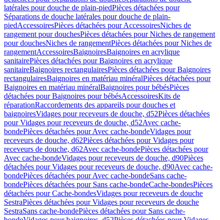
latérales pour douche de plain-pied
Pièces détachées pour
Séparations de douche latérales pour douche de plain-
pied
Accessoires
Pièces détachées pour Accessoires
Niches de
rangement pour douches
Pièces détachées pour Niches de rangement
pour douches
Niches de rangement
Pièces détachées pour Niches de
rangement
Accessoires
Baignoires
Baignoires en acrylique
sanitaire
Pièces détachées pour Baignoires en acrylique
sanitaire
Baignoires rectangulaires
Pièces détachées pour Baignoires
rectangulaires
Baignoires en matériau minéral
Pièces détachées pour
Baignoires en matériau minéral
Baignoires pour bébés
Pièces
détachées pour Baignoires pour bébés
Accessoires
Kits de
réparation
Raccordements des appareils pour douches et
baignoires
Vidages pour receveurs de douche, d52
Pièces détachées
pour Vidages pour receveurs de douche, d52
Avec cache-
bonde
Pièces détachées pour Avec cache-bonde
Vidages pour
receveurs de douche, d62
Pièces détachées pour Vidages pour
receveurs de douche, d62
Avec cache-bonde
Pièces détachées pour
Avec cache-bonde
Vidages pour receveurs de douche, d90
Pièces
détachées pour Vidages pour receveurs de douche, d90
Avec cache-
bonde
Pièces détachées pour Avec cache-bonde
Sans cache-
bonde
Pièces détachées pour Sans cache-bonde
Cache-bondes
Pièces
détachées pour Cache-bondes
Vidages pour receveurs de douche
Sestra
Pièces détachées pour Vidages pour receveurs de douche
Sestra
Sans cache-bonde
Pièces détachées pour Sans cache-
bonde
Vidages pour baignoires, d52
Pièces détachées pour Vidages