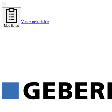
Vers « geberit.fr »
Mes listes