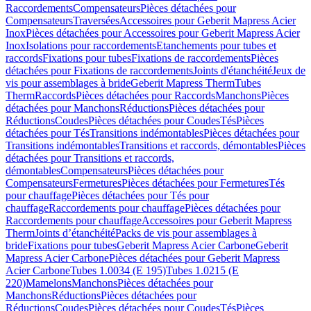
Raccordements
Compensateurs
Pièces détachées pour
Compensateurs
Traversées
Accessoires pour Geberit Mapress Acier
Inox
Pièces détachées pour Accessoires pour Geberit Mapress Acier
Inox
Isolations pour raccordements
Etanchements pour tubes et
raccords
Fixations pour tubes
Fixations de raccordements
Pièces
détachées pour Fixations de raccordements
Joints d'étanchéité
Jeux de
vis pour assemblages à bride
Geberit Mapress Therm
Tubes
Therm
Raccords
Pièces détachées pour Raccords
Manchons
Pièces
détachées pour Manchons
Réductions
Pièces détachées pour
Réductions
Coudes
Pièces détachées pour Coudes
Tés
Pièces
détachées pour Tés
Transitions indémontables
Pièces détachées pour
Transitions indémontables
Transitions et raccords, démontables
Pièces
détachées pour Transitions et raccords,
démontables
Compensateurs
Pièces détachées pour
Compensateurs
Fermetures
Pièces détachées pour Fermetures
Tés
pour chauffage
Pièces détachées pour Tés pour
chauffage
Raccordements pour chauffage
Pièces détachées pour
Raccordements pour chauffage
Accessoires pour Geberit Mapress
Therm
Joints d’étanchéité
Packs de vis pour assemblages à
bride
Fixations pour tubes
Geberit Mapress Acier Carbone
Geberit
Mapress Acier Carbone
Pièces détachées pour Geberit Mapress
Acier Carbone
Tubes 1.0034 (E 195)
Tubes 1.0215 (E
220)
Mamelons
Manchons
Pièces détachées pour
Manchons
Réductions
Pièces détachées pour
Réductions
Coudes
Pièces détachées pour Coudes
Tés
Pièces