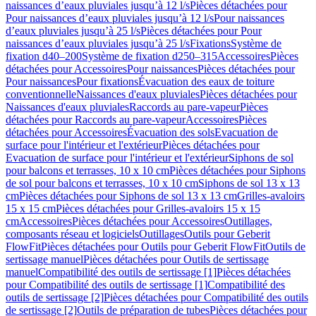
naissances d’eaux pluviales jusqu’à 12 l/s
Pièces détachées pour
Pour naissances d’eaux pluviales jusqu’à 12 l/s
Pour naissances
d’eaux pluviales jusqu’à 25 l/s
Pièces détachées pour Pour
naissances d’eaux pluviales jusqu’à 25 l/s
Fixations
Système de
fixation d40–200
Système de fixation d250–315
Accessoires
Pièces
détachées pour Accessoires
Pour naissances
Pièces détachées pour
Pour naissances
Pour fixations
Évacuation des eaux de toiture
conventionnelle
Naissances d'eaux pluviales
Pièces détachées pour
Naissances d'eaux pluviales
Raccords au pare-vapeur
Pièces
détachées pour Raccords au pare-vapeur
Accessoires
Pièces
détachées pour Accessoires
Évacuation des sols
Evacuation de
surface pour l'intérieur et l'extérieur
Pièces détachées pour
Evacuation de surface pour l'intérieur et l'extérieur
Siphons de sol
pour balcons et terrasses, 10 x 10 cm
Pièces détachées pour Siphons
de sol pour balcons et terrasses, 10 x 10 cm
Siphons de sol 13 x 13
cm
Pièces détachées pour Siphons de sol 13 x 13 cm
Grilles-avaloirs
15 x 15 cm
Pièces détachées pour Grilles-avaloirs 15 x 15
cm
Accessoires
Pièces détachées pour Accessoires
Outillages,
composants réseau et logiciels
Outillages
Outils pour Geberit
FlowFit
Pièces détachées pour Outils pour Geberit FlowFit
Outils de
sertissage manuel
Pièces détachées pour Outils de sertissage
manuel
Compatibilité des outils de sertissage [1]
Pièces détachées
pour Compatibilité des outils de sertissage [1]
Compatibilité des
outils de sertissage [2]
Pièces détachées pour Compatibilité des outils
de sertissage [2]
Outils de préparation de tubes
Pièces détachées pour