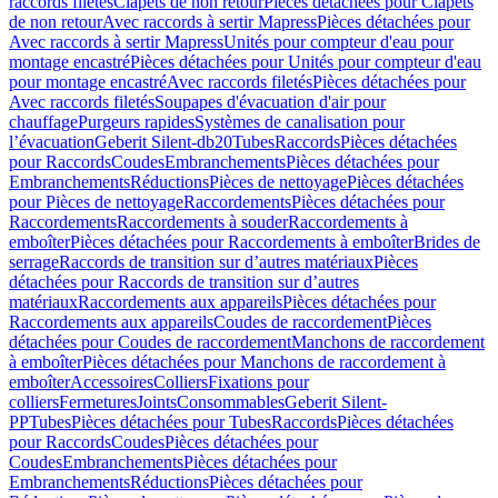
raccords filetés
Clapets de non retour
Pièces détachées pour Clapets
de non retour
Avec raccords à sertir Mapress
Pièces détachées pour
Avec raccords à sertir Mapress
Unités pour compteur d'eau pour
montage encastré
Pièces détachées pour Unités pour compteur d'eau
pour montage encastré
Avec raccords filetés
Pièces détachées pour
Avec raccords filetés
Soupapes d'évacuation d'air pour
chauffage
Purgeurs rapides
Systèmes de canalisation pour
l’évacuation
Geberit Silent-db20
Tubes
Raccords
Pièces détachées
pour Raccords
Coudes
Embranchements
Pièces détachées pour
Embranchements
Réductions
Pièces de nettoyage
Pièces détachées
pour Pièces de nettoyage
Raccordements
Pièces détachées pour
Raccordements
Raccordements à souder
Raccordements à
emboîter
Pièces détachées pour Raccordements à emboîter
Brides de
serrage
Raccords de transition sur d’autres matériaux
Pièces
détachées pour Raccords de transition sur d’autres
matériaux
Raccordements aux appareils
Pièces détachées pour
Raccordements aux appareils
Coudes de raccordement
Pièces
détachées pour Coudes de raccordement
Manchons de raccordement
à emboîter
Pièces détachées pour Manchons de raccordement à
emboîter
Accessoires
Colliers
Fixations pour
colliers
Fermetures
Joints
Consommables
Geberit Silent-
PP
Tubes
Pièces détachées pour Tubes
Raccords
Pièces détachées
pour Raccords
Coudes
Pièces détachées pour
Coudes
Embranchements
Pièces détachées pour
Embranchements
Réductions
Pièces détachées pour