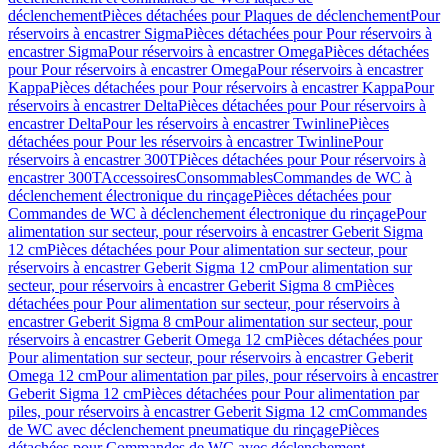
déclenchement
Pièces détachées pour Plaques de déclenchement
Pour
réservoirs à encastrer Sigma
Pièces détachées pour Pour réservoirs à
encastrer Sigma
Pour réservoirs à encastrer Omega
Pièces détachées
pour Pour réservoirs à encastrer Omega
Pour réservoirs à encastrer
Kappa
Pièces détachées pour Pour réservoirs à encastrer Kappa
Pour
réservoirs à encastrer Delta
Pièces détachées pour Pour réservoirs à
encastrer Delta
Pour les réservoirs à encastrer Twinline
Pièces
détachées pour Pour les réservoirs à encastrer Twinline
Pour
réservoirs à encastrer 300T
Pièces détachées pour Pour réservoirs à
encastrer 300T
Accessoires
Consommables
Commandes de WC à
déclenchement électronique du rinçage
Pièces détachées pour
Commandes de WC à déclenchement électronique du rinçage
Pour
alimentation sur secteur, pour réservoirs à encastrer Geberit Sigma
12 cm
Pièces détachées pour Pour alimentation sur secteur, pour
réservoirs à encastrer Geberit Sigma 12 cm
Pour alimentation sur
secteur, pour réservoirs à encastrer Geberit Sigma 8 cm
Pièces
détachées pour Pour alimentation sur secteur, pour réservoirs à
encastrer Geberit Sigma 8 cm
Pour alimentation sur secteur, pour
réservoirs à encastrer Geberit Omega 12 cm
Pièces détachées pour
Pour alimentation sur secteur, pour réservoirs à encastrer Geberit
Omega 12 cm
Pour alimentation par piles, pour réservoirs à encastrer
Geberit Sigma 12 cm
Pièces détachées pour Pour alimentation par
piles, pour réservoirs à encastrer Geberit Sigma 12 cm
Commandes
de WC avec déclenchement pneumatique du rinçage
Pièces
détachées pour Commandes de WC avec déclenchement