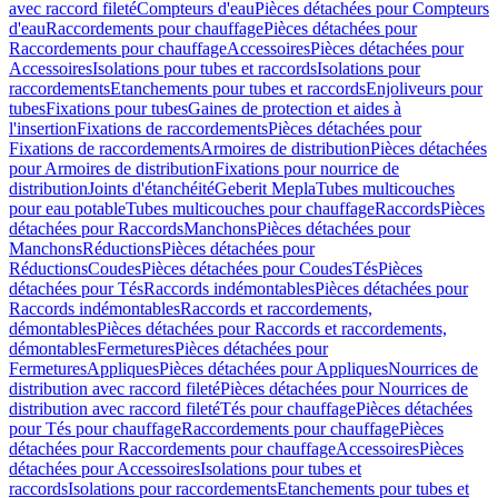
avec raccord fileté
Compteurs d'eau
Pièces détachées pour Compteurs
d'eau
Raccordements pour chauffage
Pièces détachées pour
Raccordements pour chauffage
Accessoires
Pièces détachées pour
Accessoires
Isolations pour tubes et raccords
Isolations pour
raccordements
Etanchements pour tubes et raccords
Enjoliveurs pour
tubes
Fixations pour tubes
Gaines de protection et aides à
l'insertion
Fixations de raccordements
Pièces détachées pour
Fixations de raccordements
Armoires de distribution
Pièces détachées
pour Armoires de distribution
Fixations pour nourrice de
distribution
Joints d'étanchéité
Geberit Mepla
Tubes multicouches
pour eau potable
Tubes multicouches pour chauffage
Raccords
Pièces
détachées pour Raccords
Manchons
Pièces détachées pour
Manchons
Réductions
Pièces détachées pour
Réductions
Coudes
Pièces détachées pour Coudes
Tés
Pièces
détachées pour Tés
Raccords indémontables
Pièces détachées pour
Raccords indémontables
Raccords et raccordements,
démontables
Pièces détachées pour Raccords et raccordements,
démontables
Fermetures
Pièces détachées pour
Fermetures
Appliques
Pièces détachées pour Appliques
Nourrices de
distribution avec raccord fileté
Pièces détachées pour Nourrices de
distribution avec raccord fileté
Tés pour chauffage
Pièces détachées
pour Tés pour chauffage
Raccordements pour chauffage
Pièces
détachées pour Raccordements pour chauffage
Accessoires
Pièces
détachées pour Accessoires
Isolations pour tubes et
raccords
Isolations pour raccordements
Etanchements pour tubes et