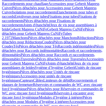
Raccordements pour chauffage
Accessoires pour Geberit Mapress
Cuivre
Pièces détachées pour Accessoires pour Geberit Mapress
Cuivre
Isolations pour raccordements
Etanchements pour tubes et
raccords
Enjoliveurs pour tubes
Fixations pour tubes
Fixations de
raccordements
Pièces détachées pour Fixations de
raccordements
Joints d'étanchéité
Jeux de vis pour assemblages à
bride
Geberit Mapress CuNiFe
Geberit Mapress CuNiFe
Pièces
détachées pour Geberit Mapress CuNiFe
Tubes
2.1972
Manchons
Pièces détachées pour Manchons
Réductions
Pièces
détachées pour Réductions
Coudes
Pièces détachées pour
Coudes
Tés
Pièces détachées pour Tés
Raccords indémontables
Pièces
détachées pour Raccords indémontables
Raccords et raccordements,
démontables
Pièces détachées pour Raccords et raccordements,
démontables
Traversées
Pièces détachées pour Traversées
Accessoires
pour Geberit Mapress CuNiFe
Joints d'étanchéité
Jeux de vis pour
assemblages de brides
Système d’hygiène Geberit
Unités de rinçage
hygiéniques
Pièces détachées pour Unités de rinçage
hygiéniques
Accessoires pour unités de rinçage
hygiéniques
Capteurs
Câbles
Limiteurs de débit
Recouvrements et
plaques de fermeture
Réservoirs et commandes de WC avec rinçage
forcé hygiénique
Pièces détachées pour Réservoirs et commandes de
WC avec rinçage forcé hygiénique
Réservoirs à encastrer avec
rinçage forcé hygiénique
Modules d’hygiène à intégrer
Pièces
détachées pour Modules d’hygiène à intégrer
Accessoires pour
réservoirs et commandes de WC avec rinçage forcé