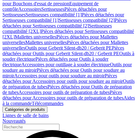
pour Bouchons d'essai de pression
Equipement de
contrôle
Accessoires
Sertisseuses
Pièces détachées pour
Sertisseuses
Sertisseuses compatibilité [1]
Pièces détachées pour
Sertisseuses compatibilité [1]
Sertisseuses compatibilité [2]
Pièces
détachées pour Sertisseuses compatibilité [2]
Sertisseuses
compatibilité [2XL]
Pièces détachées pour Sertisseuses compatibilité
[2XL]
Mallettes universelles
Pièces détachées pour Mallettes
universelles
Mallettes universelles
Pièces détachées pour Mallettes
universelles
Outils pour Geberit Silent-db20 / Geberit PE
Pièces
détachées pour Outils pour Geberit Silent-db20 / Geberit PE
Outils à
souder électrique
Pièces détachées pour Outils à souder
électrique
Accessoires pour outillage à souder électrique
Outils pour
soudure au miroir
Pièces détachées pour Outils pour soudure au
miroir
Accessoires pour outils pour soudure au miroir
Pièces
détachées pour Accessoires pour outils pour soudure au miroir
Outils
de préparation de tubes
Pièces détachées pour Outils de préparation
de tubes
Accessoires pour outils de préparation de tubes
Pièces
détachées pour Accessoires pour outils de préparation de tubes
Aides
à la commande
Télécommandes
Catégories de produits
Lignes de salle de bains
Nouveautés