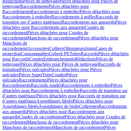
Réductions
Pièces de nettoyage
Pièces détachées pour Pièces de
nettoyage
Raccordements
Pièces détachées pour
Raccordements
Raccordements à emboîter
Pièces détachées pour
Raccordements à emboîter
Raccordements à griffes
Raccords de
transition sur d’autres matériaux
Raccordements aux appareils
Pièces
détachées pour Raccordements aux appareils
Coudes de
raccordement
Pièces détachées pour Coudes de
raccordement
Manchons de raccordement
Pièces détachées pour
Manchons de
raccordement
Accessoires
Colliers
Obturateurs
Joints
Capes de
protection
Consommables
Geberit PE
Tubes
Raccords
Pièces détachées
pour Raccords
Coudes
Embranchements
Réductions
Pièces de
nettoyage
Pièces détachées pour Pièces de nettoyage
Raccords de
transition
Pièces spéciales
Pièces détachées pour Pièces
spéciales
Pièces SuperTube
Coudes
Pièces
spéciales
Raccordements
Pièces détachées pour
Raccordements
Raccords soudés
Raccordements à emboîter
Pièces
détachées pour Raccordements à emboîter
Raccords de transition sur
d’autres matériaux
Pièces détachées pour Raccords de transition sur
d’autres matériaux
Assemblages filetés
Pièces détachées pour
Assemblages filetés
Assemblages de bride
Collerettes
Raccordements
aux appareils
Pièces détachées pour Raccordements aux
appareils
Coudes de raccordement
Pièces détachées pour Coudes de
raccordement
Manchons de raccordement
Pièces détachées pour
Manchons de raccordement
Manchons de raccordement
Pièces