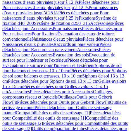
naissances d’eaux pluviales jusqu’à 12 l/s
Pièces détachées pour
Pour naissances d’eaux pluviales jusqu’à 12 l/s
Pour naissances
d’eaux pluviales jusqu’à 25 l/s
Pièces détachées pour Pour
naissances d’eaux pluviales jusqu’à 25 l/s
Fixations
Système de
fixation d40–200
Système de fixation d250–315
Accessoires
Pièces
détachées pour Accessoires
Pour naissances
Pièces détachées pour
Pour naissances
Pour fixations
Évacuation des eaux de toiture
conventionnelle
Naissances d'eaux pluviales
Pièces détachées pour
Naissances d'eaux pluviales
Raccords au pare-vapeur
Pièces
détachées pour Raccords au pare-vapeur
Accessoires
Pièces
détachées pour Accessoires
Évacuation des sols
Evacuation de
surface pour l'intérieur et l'extérieur
Pièces détachées pour
Evacuation de surface pour l'intérieur et l'extérieur
Siphons de sol
pour balcons et terrasses, 10 x 10 cm
Pièces détachées pour Siphons
de sol pour balcons et terrasses, 10 x 10 cm
Siphons de sol 13 x 13
cm
Pièces détachées pour Siphons de sol 13 x 13 cm
Grilles-avaloirs
15 x 15 cm
Pièces détachées pour Grilles-avaloirs 15 x 15
cm
Accessoires
Pièces détachées pour Accessoires
Outillages,
composants réseau et logiciels
Outillages
Outils pour Geberit
FlowFit
Pièces détachées pour Outils pour Geberit FlowFit
Outils de
sertissage manuel
Pièces détachées pour Outils de sertissage
manuel
Compatibilité des outils de sertissage [1]
Pièces détachées
pour Compatibilité des outils de sertissage [1]
Compatibilité des
outils de sertissage [2]
Pièces détachées pour Compatibilité des outils
de sertissage [2]
Outils de préparation de tubes
Pièces détachées pour