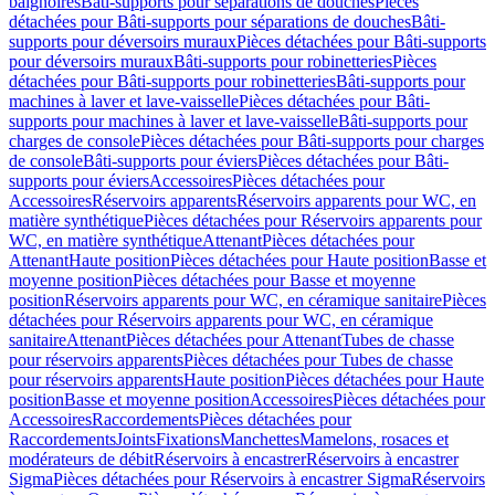
baignoires
Bâti-supports pour séparations de douches
Pièces
détachées pour Bâti-supports pour séparations de douches
Bâti-
supports pour déversoirs muraux
Pièces détachées pour Bâti-supports
pour déversoirs muraux
Bâti-supports pour robinetteries
Pièces
détachées pour Bâti-supports pour robinetteries
Bâti-supports pour
machines à laver et lave-vaisselle
Pièces détachées pour Bâti-
supports pour machines à laver et lave-vaisselle
Bâti-supports pour
charges de console
Pièces détachées pour Bâti-supports pour charges
de console
Bâti-supports pour éviers
Pièces détachées pour Bâti-
supports pour éviers
Accessoires
Pièces détachées pour
Accessoires
Réservoirs apparents
Réservoirs apparents pour WC, en
matière synthétique
Pièces détachées pour Réservoirs apparents pour
WC, en matière synthétique
Attenant
Pièces détachées pour
Attenant
Haute position
Pièces détachées pour Haute position
Basse et
moyenne position
Pièces détachées pour Basse et moyenne
position
Réservoirs apparents pour WC, en céramique sanitaire
Pièces
détachées pour Réservoirs apparents pour WC, en céramique
sanitaire
Attenant
Pièces détachées pour Attenant
Tubes de chasse
pour réservoirs apparents
Pièces détachées pour Tubes de chasse
pour réservoirs apparents
Haute position
Pièces détachées pour Haute
position
Basse et moyenne position
Accessoires
Pièces détachées pour
Accessoires
Raccordements
Pièces détachées pour
Raccordements
Joints
Fixations
Manchettes
Mamelons, rosaces et
modérateurs de débit
Réservoirs à encastrer
Réservoirs à encastrer
Sigma
Pièces détachées pour Réservoirs à encastrer Sigma
Réservoirs