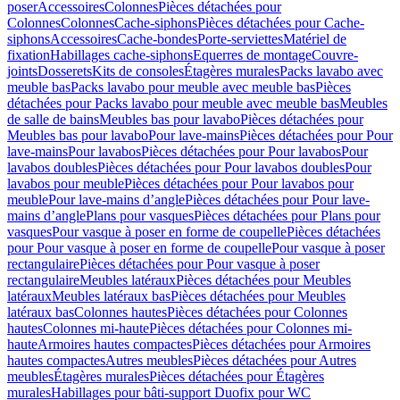
poser
Accessoires
Colonnes
Pièces détachées pour
Colonnes
Colonnes
Cache-siphons
Pièces détachées pour Cache-
siphons
Accessoires
Cache-bondes
Porte-serviettes
Matériel de
fixation
Habillages cache-siphons
Equerres de montage
Couvre-
joints
Dosserets
Kits de consoles
Étagères murales
Packs lavabo avec
meuble bas
Packs lavabo pour meuble avec meuble bas
Pièces
détachées pour Packs lavabo pour meuble avec meuble bas
Meubles
de salle de bains
Meubles bas pour lavabo
Pièces détachées pour
Meubles bas pour lavabo
Pour lave-mains
Pièces détachées pour Pour
lave-mains
Pour lavabos
Pièces détachées pour Pour lavabos
Pour
lavabos doubles
Pièces détachées pour Pour lavabos doubles
Pour
lavabos pour meuble
Pièces détachées pour Pour lavabos pour
meuble
Pour lave-mains d’angle
Pièces détachées pour Pour lave-
mains d’angle
Plans pour vasques
Pièces détachées pour Plans pour
vasques
Pour vasque à poser en forme de coupelle
Pièces détachées
pour Pour vasque à poser en forme de coupelle
Pour vasque à poser
rectangulaire
Pièces détachées pour Pour vasque à poser
rectangulaire
Meubles latéraux
Pièces détachées pour Meubles
latéraux
Meubles latéraux bas
Pièces détachées pour Meubles
latéraux bas
Colonnes hautes
Pièces détachées pour Colonnes
hautes
Colonnes mi-haute
Pièces détachées pour Colonnes mi-
haute
Armoires hautes compactes
Pièces détachées pour Armoires
hautes compactes
Autres meubles
Pièces détachées pour Autres
meubles
Étagères murales
Pièces détachées pour Étagères
murales
Habillages pour bâti-support Duofix pour WC