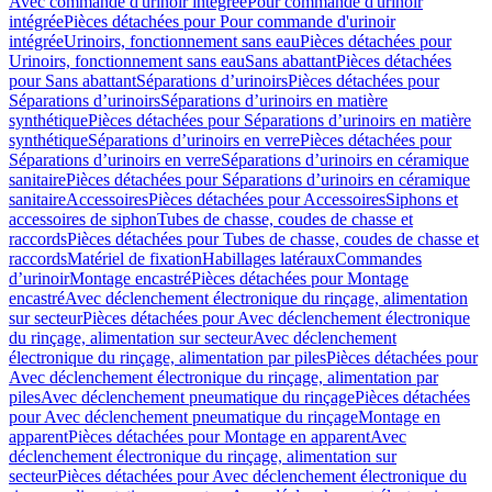
Avec commande d'urinoir intégrée
Pour commande d'urinoir
intégrée
Pièces détachées pour Pour commande d'urinoir
intégrée
Urinoirs, fonctionnement sans eau
Pièces détachées pour
Urinoirs, fonctionnement sans eau
Sans abattant
Pièces détachées
pour Sans abattant
Séparations d’urinoirs
Pièces détachées pour
Séparations d’urinoirs
Séparations d’urinoirs en matière
synthétique
Pièces détachées pour Séparations d’urinoirs en matière
synthétique
Séparations d’urinoirs en verre
Pièces détachées pour
Séparations d’urinoirs en verre
Séparations d’urinoirs en céramique
sanitaire
Pièces détachées pour Séparations d’urinoirs en céramique
sanitaire
Accessoires
Pièces détachées pour Accessoires
Siphons et
accessoires de siphon
Tubes de chasse, coudes de chasse et
raccords
Pièces détachées pour Tubes de chasse, coudes de chasse et
raccords
Matériel de fixation
Habillages latéraux
Commandes
dʼurinoir
Montage encastré
Pièces détachées pour Montage
encastré
Avec déclenchement électronique du rinçage, alimentation
sur secteur
Pièces détachées pour Avec déclenchement électronique
du rinçage, alimentation sur secteur
Avec déclenchement
électronique du rinçage, alimentation par piles
Pièces détachées pour
Avec déclenchement électronique du rinçage, alimentation par
piles
Avec déclenchement pneumatique du rinçage
Pièces détachées
pour Avec déclenchement pneumatique du rinçage
Montage en
apparent
Pièces détachées pour Montage en apparent
Avec
déclenchement électronique du rinçage, alimentation sur
secteur
Pièces détachées pour Avec déclenchement électronique du