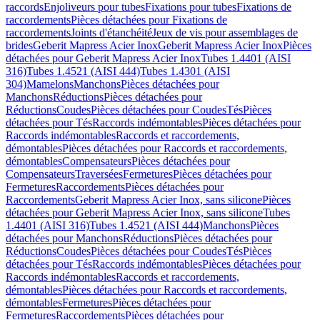
raccords
Enjoliveurs pour tubes
Fixations pour tubes
Fixations de
raccordements
Pièces détachées pour Fixations de
raccordements
Joints d'étanchéité
Jeux de vis pour assemblages de
brides
Geberit Mapress Acier Inox
Geberit Mapress Acier Inox
Pièces
détachées pour Geberit Mapress Acier Inox
Tubes 1.4401 (AISI
316)
Tubes 1.4521 (AISI 444)
Tubes 1.4301 (AISI
304)
Mamelons
Manchons
Pièces détachées pour
Manchons
Réductions
Pièces détachées pour
Réductions
Coudes
Pièces détachées pour Coudes
Tés
Pièces
détachées pour Tés
Raccords indémontables
Pièces détachées pour
Raccords indémontables
Raccords et raccordements,
démontables
Pièces détachées pour Raccords et raccordements,
démontables
Compensateurs
Pièces détachées pour
Compensateurs
Traversées
Fermetures
Pièces détachées pour
Fermetures
Raccordements
Pièces détachées pour
Raccordements
Geberit Mapress Acier Inox, sans silicone
Pièces
détachées pour Geberit Mapress Acier Inox, sans silicone
Tubes
1.4401 (AISI 316)
Tubes 1.4521 (AISI 444)
Manchons
Pièces
détachées pour Manchons
Réductions
Pièces détachées pour
Réductions
Coudes
Pièces détachées pour Coudes
Tés
Pièces
détachées pour Tés
Raccords indémontables
Pièces détachées pour
Raccords indémontables
Raccords et raccordements,
démontables
Pièces détachées pour Raccords et raccordements,
démontables
Fermetures
Pièces détachées pour
Fermetures
Raccordements
Pièces détachées pour