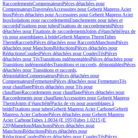
Raccordements
Compensateurs
Pièces détachées pour
Compensateurs
Traversées
Accessoires pour Geberit Mapress Acier
Inox
Pièces détachées pour Accessoires pour Geberit Mapress Acier
Inox
Isolations pour raccordements
Etanchements pour tubes et
raccords
Fixations pour tubes
Fixations de raccordements
Pièces
détachées pour Fixations de raccordements
Joints d'étanchéité
Jeux de
vis pour assemblages à bride
Geberit Mapress Therm
Tubes
Therm
Raccords
Pièces détachées pour Raccords
Manchons
Pièces
détachées pour Manchons
Réductions
Pièces détachées pour
Réductions
Coudes
Pièces détachées pour Coudes
Tés
Pièces
détachées pour Tés
Transitions indémontables
Pièces détachées pour
Transitions indémontables
Transitions et raccords, démontables
Pièces
détachées pour Transitions et raccords,
démontables
Compensateurs
Pièces détachées pour
Compensateurs
Fermetures
Pièces détachées pour Fermetures
Tés
pour chauffage
Pièces détachées pour Tés pour
chauffage
Raccordements pour chauffage
Pièces détachées pour
Raccordements pour chauffage
Accessoires pour Geberit Mapress
Therm
Joints d’étanchéité
Packs de vis pour assemblages à
bride
Fixations pour tubes
Geberit Mapress Acier Carbone
Geberit
Mapress Acier Carbone
Pièces détachées pour Geberit Mapress
Acier Carbone
Tubes 1.0034 (E 195)
Tubes 1.0215 (E
220)
Mamelons
Manchons
Pièces détachées pour
Manchons
Réductions
Pièces détachées pour
Réductions
Coudes
Pièces détachées pour Coudes
Tés
Pièces