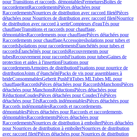
pour Transitions et raccords, démontables
Fermetures
Boîtes de
raccordement
Raccordements
Pièces détachées pour
Raccordements
Nourrices de distribution avec raccord fileté
Pièces
détachées pour Nourrices de distribution avec raccord fileté
Nourrice
de distribution avec raccord à sertir
Compteurs d'eau
Tés pour
chauffage
Transitions et raccords pour chauffage,
démontables
Raccordements pour chauffage
Pièces détachées pour
Raccordements pour chauffage
Accessoires
Isolations pour tubes et
raccords
Isolations pour raccordements
Étanchéités pour tubes et
raccords
Étanchéités pour raccords
Recouvrements pour
tubes
Recouvrement pour raccords
Fixations pour tubes
Gaines de
protection et aides à l'insertion
Fixations pour
raccordements
Armoires de distribution
Fixations pour nourrice de
distribution
Joints d’étanchéité
Packs de vis pour assemblages à
bride
Consommables
Geberit PushFit
Tubes ML
Tubes ML pour
chauffage
Raccords
Pièces détachées pour Raccords
Manchons
Pièces
détachées pour Manchons
Réductions
Pièces détachées pour
Réductions
Coudes
Pièces détachées pour Coudes
Tés
Pièces
détachées pour Tés
Raccords indémontables
Pièces détachées pour
Raccords indémontables
Raccords et raccordements,
démontables
Pièces détachées pour Raccords et raccordements,
démontables
Raccordements
Pièces détachées pour
Raccordements
Nourrices de distribution à emboîter
Pièces détachées
pour Nourrices de distribution à emboîter
Nourrices de distribution
avec raccord fileté
Pièces détachées pour Nourrices de distribution