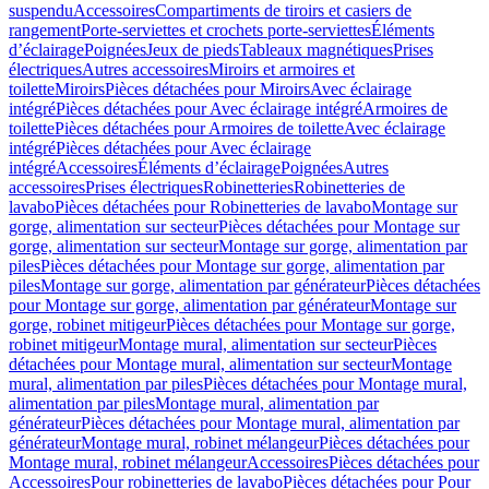
suspendu
Accessoires
Compartiments de tiroirs et casiers de
rangement
Porte-serviettes et crochets porte-serviettes
Éléments
d’éclairage
Poignées
Jeux de pieds
Tableaux magnétiques
Prises
électriques
Autres accessoires
Miroirs et armoires et
toilette
Miroirs
Pièces détachées pour Miroirs
Avec éclairage
intégré
Pièces détachées pour Avec éclairage intégré
Armoires de
toilette
Pièces détachées pour Armoires de toilette
Avec éclairage
intégré
Pièces détachées pour Avec éclairage
intégré
Accessoires
Éléments d’éclairage
Poignées
Autres
accessoires
Prises électriques
Robinetteries
Robinetteries de
lavabo
Pièces détachées pour Robinetteries de lavabo
Montage sur
gorge, alimentation sur secteur
Pièces détachées pour Montage sur
gorge, alimentation sur secteur
Montage sur gorge, alimentation par
piles
Pièces détachées pour Montage sur gorge, alimentation par
piles
Montage sur gorge, alimentation par générateur
Pièces détachées
pour Montage sur gorge, alimentation par générateur
Montage sur
gorge, robinet mitigeur
Pièces détachées pour Montage sur gorge,
robinet mitigeur
Montage mural, alimentation sur secteur
Pièces
détachées pour Montage mural, alimentation sur secteur
Montage
mural, alimentation par piles
Pièces détachées pour Montage mural,
alimentation par piles
Montage mural, alimentation par
générateur
Pièces détachées pour Montage mural, alimentation par
générateur
Montage mural, robinet mélangeur
Pièces détachées pour
Montage mural, robinet mélangeur
Accessoires
Pièces détachées pour
Accessoires
Pour robinetteries de lavabo
Pièces détachées pour Pour