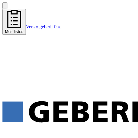
Vers « geberit.fr »
Mes listes