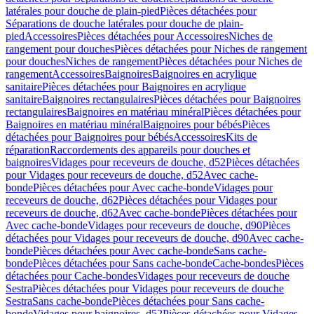
latérales pour douche de plain-pied
Pièces détachées pour
Séparations de douche latérales pour douche de plain-
pied
Accessoires
Pièces détachées pour Accessoires
Niches de
rangement pour douches
Pièces détachées pour Niches de rangement
pour douches
Niches de rangement
Pièces détachées pour Niches de
rangement
Accessoires
Baignoires
Baignoires en acrylique
sanitaire
Pièces détachées pour Baignoires en acrylique
sanitaire
Baignoires rectangulaires
Pièces détachées pour Baignoires
rectangulaires
Baignoires en matériau minéral
Pièces détachées pour
Baignoires en matériau minéral
Baignoires pour bébés
Pièces
détachées pour Baignoires pour bébés
Accessoires
Kits de
réparation
Raccordements des appareils pour douches et
baignoires
Vidages pour receveurs de douche, d52
Pièces détachées
pour Vidages pour receveurs de douche, d52
Avec cache-
bonde
Pièces détachées pour Avec cache-bonde
Vidages pour
receveurs de douche, d62
Pièces détachées pour Vidages pour
receveurs de douche, d62
Avec cache-bonde
Pièces détachées pour
Avec cache-bonde
Vidages pour receveurs de douche, d90
Pièces
détachées pour Vidages pour receveurs de douche, d90
Avec cache-
bonde
Pièces détachées pour Avec cache-bonde
Sans cache-
bonde
Pièces détachées pour Sans cache-bonde
Cache-bondes
Pièces
détachées pour Cache-bondes
Vidages pour receveurs de douche
Sestra
Pièces détachées pour Vidages pour receveurs de douche
Sestra
Sans cache-bonde
Pièces détachées pour Sans cache-
bonde
Vidages pour baignoires, d52
Pièces détachées pour Vidages