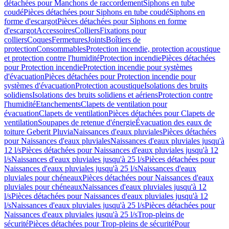
détachées pour Manchons de raccordement
Siphons en tube
coudé
Pièces détachées pour Siphons en tube coudé
Siphons en
forme d'escargot
Pièces détachées pour Siphons en forme
d'escargot
Accessoires
Colliers
Fixations pour
colliers
Coques
Fermetures
Joints
Boîtiers de
protection
Consommables
Protection incendie, protection acoustique
et protection contre l'humidité
Protection incendie
Pièces détachées
pour Protection incendie
Protection incendie pour systèmes
d'évacuation
Pièces détachées pour Protection incendie pour
systèmes d'évacuation
Protection acoustique
Isolations des bruits
solidiens
Isolations des bruits solidiens et aériens
Protection contre
l'humidité
Etanchements
Clapets de ventilation pour
évacuation
Clapets de ventilation
Pièces détachées pour Clapets de
ventilation
Soupapes de retenue d'énergie
Évacuation des eaux de
toiture Geberit Pluvia
Naissances d'eaux pluviales
Pièces détachées
pour Naissances d'eaux pluviales
Naissances d'eaux pluviales jusqu'à
12 l/s
Pièces détachées pour Naissances d'eaux pluviales jusqu'à 12
l/s
Naissances d'eaux pluviales jusqu'à 25 l/s
Pièces détachées pour
Naissances d'eaux pluviales jusqu'à 25 l/s
Naissances d'eaux
pluviales pour chéneaux
Pièces détachées pour Naissances d'eaux
pluviales pour chéneaux
Naissances d'eaux pluviales jusqu'à 12
l/s
Pièces détachées pour Naissances d'eaux pluviales jusqu'à 12
l/s
Naissances d'eaux pluviales jusqu'à 25 l/s
Pièces détachées pour
Naissances d'eaux pluviales jusqu'à 25 l/s
Trop-pleins de
sécurité
Pièces détachées pour Trop-pleins de sécurité
Pour