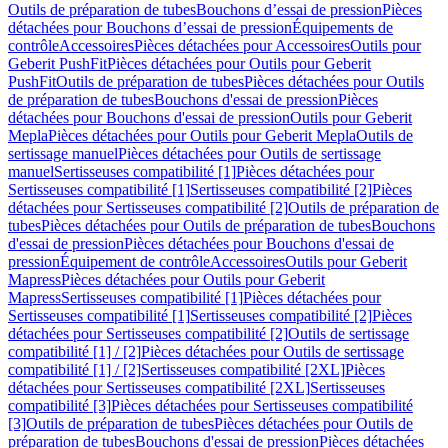
Outils de préparation de tubes
Bouchons d’essai de pression
Pièces
détachées pour Bouchons d’essai de pression
Équipements de
contrôle
Accessoires
Pièces détachées pour Accessoires
Outils pour
Geberit PushFit
Pièces détachées pour Outils pour Geberit
PushFit
Outils de préparation de tubes
Pièces détachées pour Outils
de préparation de tubes
Bouchons d'essai de pression
Pièces
détachées pour Bouchons d'essai de pression
Outils pour Geberit
Mepla
Pièces détachées pour Outils pour Geberit Mepla
Outils de
sertissage manuel
Pièces détachées pour Outils de sertissage
manuel
Sertisseuses compatibilité [1]
Pièces détachées pour
Sertisseuses compatibilité [1]
Sertisseuses compatibilité [2]
Pièces
détachées pour Sertisseuses compatibilité [2]
Outils de préparation de
tubes
Pièces détachées pour Outils de préparation de tubes
Bouchons
d'essai de pression
Pièces détachées pour Bouchons d'essai de
pression
Équipement de contrôle
Accessoires
Outils pour Geberit
Mapress
Pièces détachées pour Outils pour Geberit
Mapress
Sertisseuses compatibilité [1]
Pièces détachées pour
Sertisseuses compatibilité [1]
Sertisseuses compatibilité [2]
Pièces
détachées pour Sertisseuses compatibilité [2]
Outils de sertissage
compatibilité [1] / [2]
Pièces détachées pour Outils de sertissage
compatibilité [1] / [2]
Sertisseuses compatibilité [2XL]
Pièces
détachées pour Sertisseuses compatibilité [2XL]
Sertisseuses
compatibilité [3]
Pièces détachées pour Sertisseuses compatibilité
[3]
Outils de préparation de tubes
Pièces détachées pour Outils de
préparation de tubes
Bouchons d'essai de pression
Pièces détachées