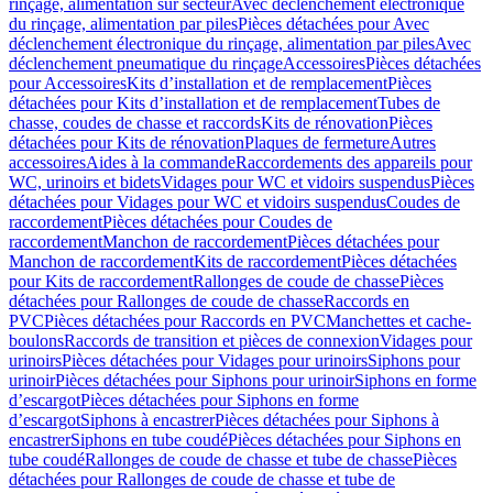
rinçage, alimentation sur secteur
Avec déclenchement électronique
du rinçage, alimentation par piles
Pièces détachées pour Avec
déclenchement électronique du rinçage, alimentation par piles
Avec
déclenchement pneumatique du rinçage
Accessoires
Pièces détachées
pour Accessoires
Kits d’installation et de remplacement
Pièces
détachées pour Kits d’installation et de remplacement
Tubes de
chasse, coudes de chasse et raccords
Kits de rénovation
Pièces
détachées pour Kits de rénovation
Plaques de fermeture
Autres
accessoires
Aides à la commande
Raccordements des appareils pour
WC, urinoirs et bidets
Vidages pour WC et vidoirs suspendus
Pièces
détachées pour Vidages pour WC et vidoirs suspendus
Coudes de
raccordement
Pièces détachées pour Coudes de
raccordement
Manchon de raccordement
Pièces détachées pour
Manchon de raccordement
Kits de raccordement
Pièces détachées
pour Kits de raccordement
Rallonges de coude de chasse
Pièces
détachées pour Rallonges de coude de chasse
Raccords en
PVC
Pièces détachées pour Raccords en PVC
Manchettes et cache-
boulons
Raccords de transition et pièces de connexion
Vidages pour
urinoirs
Pièces détachées pour Vidages pour urinoirs
Siphons pour
urinoir
Pièces détachées pour Siphons pour urinoir
Siphons en forme
d’escargot
Pièces détachées pour Siphons en forme
d’escargot
Siphons à encastrer
Pièces détachées pour Siphons à
encastrer
Siphons en tube coudé
Pièces détachées pour Siphons en
tube coudé
Rallonges de coude de chasse et tube de chasse
Pièces
détachées pour Rallonges de coude de chasse et tube de