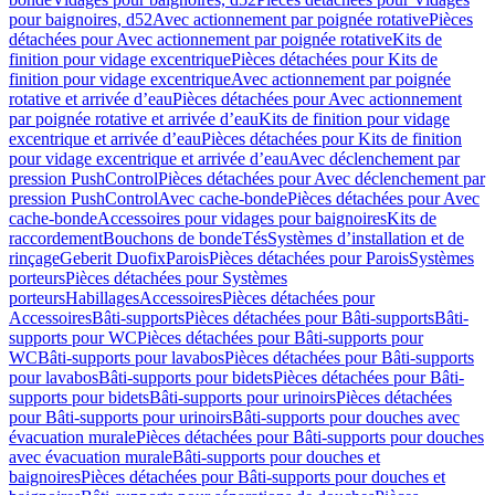
pour baignoires, d52
Avec actionnement par poignée rotative
Pièces
détachées pour Avec actionnement par poignée rotative
Kits de
finition pour vidage excentrique
Pièces détachées pour Kits de
finition pour vidage excentrique
Avec actionnement par poignée
rotative et arrivée d’eau
Pièces détachées pour Avec actionnement
par poignée rotative et arrivée d’eau
Kits de finition pour vidage
excentrique et arrivée d’eau
Pièces détachées pour Kits de finition
pour vidage excentrique et arrivée d’eau
Avec déclenchement par
pression PushControl
Pièces détachées pour Avec déclenchement par
pression PushControl
Avec cache-bonde
Pièces détachées pour Avec
cache-bonde
Accessoires pour vidages pour baignoires
Kits de
raccordement
Bouchons de bonde
Tés
Systèmes d’installation et de
rinçage
Geberit Duofix
Parois
Pièces détachées pour Parois
Systèmes
porteurs
Pièces détachées pour Systèmes
porteurs
Habillages
Accessoires
Pièces détachées pour
Accessoires
Bâti-supports
Pièces détachées pour Bâti-supports
Bâti-
supports pour WC
Pièces détachées pour Bâti-supports pour
WC
Bâti-supports pour lavabos
Pièces détachées pour Bâti-supports
pour lavabos
Bâti-supports pour bidets
Pièces détachées pour Bâti-
supports pour bidets
Bâti-supports pour urinoirs
Pièces détachées
pour Bâti-supports pour urinoirs
Bâti-supports pour douches avec
évacuation murale
Pièces détachées pour Bâti-supports pour douches
avec évacuation murale
Bâti-supports pour douches et
baignoires
Pièces détachées pour Bâti-supports pour douches et