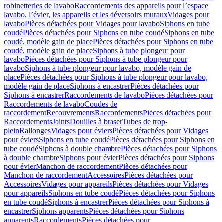
robinetteries de lavabo
Raccordements des appareils pour l’espace
lavabo, l’évier, les appareils et les déversoirs muraux
Vidages pour
lavabo
Pièces détachées pour Vidages pour lavabo
Siphons en tube
coudé
Pièces détachées pour Siphons en tube coudé
Siphons en tube
coudé, modèle gain de place
Pièces détachées pour Siphons en tube
coudé, modèle gain de place
Siphons à tube plongeur pour
lavabo
Pièces détachées pour Siphons à tube plongeur pour
lavabo
Siphons à tube plongeur pour lavabo, modèle gain de
place
Pièces détachées pour Siphons à tube plongeur pour lavabo,
modèle gain de place
Siphons à encastrer
Pièces détachées pour
Siphons à encastrer
Raccordements de lavabo
Pièces détachées pour
Raccordements de lavabo
Coudes de
raccordement
Recouvrements
Raccordements
Pièces détachées pour
Raccordements
Joints
Douilles à braser
Tubes de trop-
plein
Rallonges
Vidages pour éviers
Pièces détachées pour Vidages
pour éviers
Siphons en tube coudé
Pièces détachées pour Siphons en
tube coudé
Siphons à double chambre
Pièces détachées pour Siphons
à double chambre
Siphons pour évier
Pièces détachées pour Siphons
pour évier
Manchon de raccordement
Pièces détachées pour
Manchon de raccordement
Accessoires
Pièces détachées pour
Accessoires
Vidages pour appareils
Pièces détachées pour Vidages
pour appareils
Siphons en tube coudé
Pièces détachées pour Siphons
en tube coudé
Siphons à encastrer
Pièces détachées pour Siphons à
encastrer
Siphons apparents
Pièces détachées pour Siphons
apparents
Raccordements
Pièces détachées pour