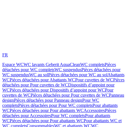
FR
Espace WC
WC lavants Geberit AquaClean
WC complets
Pièces
détachées pour WC complets
WC suspendus
Pièces détachées pour
WC suspendus
WC au sol
Pièces détachées pour WC au sol
Abattants
WC
Pièces détachées pour Abattants WC
Pour cuvettes de WC
Pièces
détachées pour Pour cuvettes de WC
Dispositifs d’appoint pour
WC
Pièces détachées pour Dispositifs d’appoint pour WC
Pour
cuvettes de WC
Pièces détachées pour Pour cuvettes de WC
Panneau
design
Pièces détachées pour Panneau design
Pour WC
complets
Pièces détachées pour Pour WC complets
Pour abattants
WC
Pièces détachées pour Pour abattants WC
Accessoires
Pièces
détachées pour Accessoires
Pour WC complets
Pour abattants
WC
Pièces détachées pour Pour abattants WC
Pour abattants WC et
WC complets
Consommables
WC et abattants WC
WC