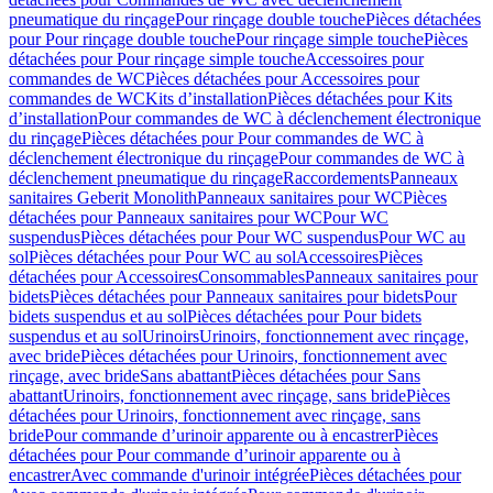
pneumatique du rinçage
Pour rinçage double touche
Pièces détachées
pour Pour rinçage double touche
Pour rinçage simple touche
Pièces
détachées pour Pour rinçage simple touche
Accessoires pour
commandes de WC
Pièces détachées pour Accessoires pour
commandes de WC
Kits d’installation
Pièces détachées pour Kits
d’installation
Pour commandes de WC à déclenchement électronique
du rinçage
Pièces détachées pour Pour commandes de WC à
déclenchement électronique du rinçage
Pour commandes de WC à
déclenchement pneumatique du rinçage
Raccordements
Panneaux
sanitaires Geberit Monolith
Panneaux sanitaires pour WC
Pièces
détachées pour Panneaux sanitaires pour WC
Pour WC
suspendus
Pièces détachées pour Pour WC suspendus
Pour WC au
sol
Pièces détachées pour Pour WC au sol
Accessoires
Pièces
détachées pour Accessoires
Consommables
Panneaux sanitaires pour
bidets
Pièces détachées pour Panneaux sanitaires pour bidets
Pour
bidets suspendus et au sol
Pièces détachées pour Pour bidets
suspendus et au sol
Urinoirs
Urinoirs, fonctionnement avec rinçage,
avec bride
Pièces détachées pour Urinoirs, fonctionnement avec
rinçage, avec bride
Sans abattant
Pièces détachées pour Sans
abattant
Urinoirs, fonctionnement avec rinçage, sans bride
Pièces
détachées pour Urinoirs, fonctionnement avec rinçage, sans
bride
Pour commande d’urinoir apparente ou à encastrer
Pièces
détachées pour Pour commande d’urinoir apparente ou à
encastrer
Avec commande d'urinoir intégrée
Pièces détachées pour