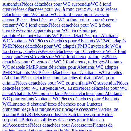
suspendus
Pièces détachées pour WC suspendus
WC à fond
creux
Pièces détachées pour WC à fond creux
WC au sol
Pièces
détachées pour WC au sol
WC à fond creux pour réservoir
attenant
Pièces détachées pour WC à fond creux pour réservoir
attenant
WC à fond creux
Pièces détachées pour WC à fond
creux
Réservoirs apparents pour WC, en céramique
sanitaire
Attenant
Abattants WC
Pièces détachées pour Abattants
WC
Abattants WC
Pièces détachées pour Abattants WC
WC adaptés
PMR
Pièces détachées pour WC adaptés PMR
Cuvettes de WC à
fond creux, surélevés
Pièces détachées pour Cuvettes de WC à fond
creux, surélevés
Cuvettes de WC à fond creux, rallongés
Pièces
détachées pour Cuvettes de WC à fond creux, rallongés
Abattants
WC adaptés PMR
Pièces détachées pour Abattants WC adaptés
PMR
Abattants WC
Pièces détachées pour Abattants WC
Lunettes
d’abattant
Pièces détachées pour Lunettes d’abattant
WC pour
enfants
Pièces détachées pour WC pour enfants
WC suspendus
Pièces
détachées pour WC suspendus
WC au sol
Pièces détachées pour WC
au sol
Abattants WC pour enfants
Pièces détachées pour Abattants
WC pour enfants
Abattants WC
Pièces détachées pour Abattants
WC
Lunettes d’abattant
Pièces détachées pour Lunettes
d’abattant
Siège à la turque
Avec rinçage
Accessoires
Matériel de
fixation
Bidets
Bidets suspendus
Pièces détachées pour Bidets
suspendus
Bidets au sol
Pièces détachées pour Bidets au
sol
Accessoires
Pièces détachées pour Accessoires
Plaques de
déclenchement et commandes de WC
Plaques de