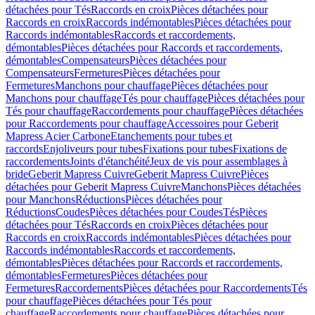
détachées pour Tés
Raccords en croix
Pièces détachées pour
Raccords en croix
Raccords indémontables
Pièces détachées pour
Raccords indémontables
Raccords et raccordements,
démontables
Pièces détachées pour Raccords et raccordements,
démontables
Compensateurs
Pièces détachées pour
Compensateurs
Fermetures
Pièces détachées pour
Fermetures
Manchons pour chauffage
Pièces détachées pour
Manchons pour chauffage
Tés pour chauffage
Pièces détachées pour
Tés pour chauffage
Raccordements pour chauffage
Pièces détachées
pour Raccordements pour chauffage
Accessoires pour Geberit
Mapress Acier Carbone
Etanchements pour tubes et
raccords
Enjoliveurs pour tubes
Fixations pour tubes
Fixations de
raccordements
Joints d'étanchéité
Jeux de vis pour assemblages à
bride
Geberit Mapress Cuivre
Geberit Mapress Cuivre
Pièces
détachées pour Geberit Mapress Cuivre
Manchons
Pièces détachées
pour Manchons
Réductions
Pièces détachées pour
Réductions
Coudes
Pièces détachées pour Coudes
Tés
Pièces
détachées pour Tés
Raccords en croix
Pièces détachées pour
Raccords en croix
Raccords indémontables
Pièces détachées pour
Raccords indémontables
Raccords et raccordements,
démontables
Pièces détachées pour Raccords et raccordements,
démontables
Fermetures
Pièces détachées pour
Fermetures
Raccordements
Pièces détachées pour Raccordements
Tés
pour chauffage
Pièces détachées pour Tés pour
chauffage
Raccordements pour chauffage
Pièces détachées pour