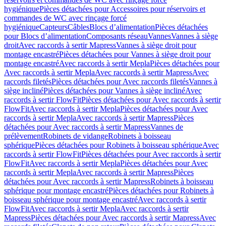
hygiénique
Pièces détachées pour Accessoires pour réservoirs et
commandes de WC avec rinçage forcé
hygiénique
Capteurs
Câbles
Blocs d’alimentation
Pièces détachées
pour Blocs d’alimentation
Composants réseau
Vannes
Vannes à siège
droit
Avec raccords à sertir Mapress
Vannes à siège droit pour
montage encastré
Pièces détachées pour Vannes à siège droit pour
montage encastré
Avec raccords à sertir Mepla
Pièces détachées pour
Avec raccords à sertir Mepla
Avec raccords à sertir Mapress
Avec
raccords filetés
Pièces détachées pour Avec raccords filetés
Vannes à
siège incliné
Pièces détachées pour Vannes à siège incliné
Avec
raccords à sertir FlowFit
Pièces détachées pour Avec raccords à sertir
FlowFit
Avec raccords à sertir Mepla
Pièces détachées pour Avec
raccords à sertir Mepla
Avec raccords à sertir Mapress
Pièces
détachées pour Avec raccords à sertir Mapress
Vannes de
prélèvement
Robinets de vidange
Robinets à boisseau
sphérique
Pièces détachées pour Robinets à boisseau sphérique
Avec
raccords à sertir FlowFit
Pièces détachées pour Avec raccords à sertir
FlowFit
Avec raccords à sertir Mepla
Pièces détachées pour Avec
raccords à sertir Mepla
Avec raccords à sertir Mapress
Pièces
détachées pour Avec raccords à sertir Mapress
Robinets à boisseau
sphérique pour montage encastré
Pièces détachées pour Robinets à
boisseau sphérique pour montage encastré
Avec raccords à sertir
FlowFit
Avec raccords à sertir Mepla
Avec raccords à sertir
Mapress
Pièces détachées pour Avec raccords à sertir Mapress
Avec