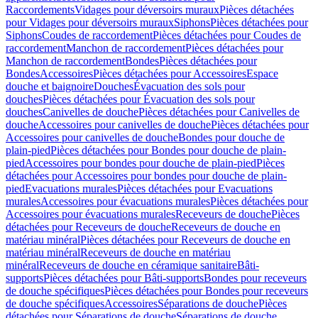
Raccordements
Vidages pour déversoirs muraux
Pièces détachées
pour Vidages pour déversoirs muraux
Siphons
Pièces détachées pour
Siphons
Coudes de raccordement
Pièces détachées pour Coudes de
raccordement
Manchon de raccordement
Pièces détachées pour
Manchon de raccordement
Bondes
Pièces détachées pour
Bondes
Accessoires
Pièces détachées pour Accessoires
Espace
douche et baignoire
Douches
Évacuation des sols pour
douches
Pièces détachées pour Évacuation des sols pour
douches
Canivelles de douche
Pièces détachées pour Canivelles de
douche
Accessoires pour canivelles de douche
Pièces détachées pour
Accessoires pour canivelles de douche
Bondes pour douche de
plain-pied
Pièces détachées pour Bondes pour douche de plain-
pied
Accessoires pour bondes pour douche de plain-pied
Pièces
détachées pour Accessoires pour bondes pour douche de plain-
pied
Evacuations murales
Pièces détachées pour Evacuations
murales
Accessoires pour évacuations murales
Pièces détachées pour
Accessoires pour évacuations murales
Receveurs de douche
Pièces
détachées pour Receveurs de douche
Receveurs de douche en
matériau minéral
Pièces détachées pour Receveurs de douche en
matériau minéral
Receveurs de douche en matériau
minéral
Receveurs de douche en céramique sanitaire
Bâti-
supports
Pièces détachées pour Bâti-supports
Bondes pour receveurs
de douche spécifiques
Pièces détachées pour Bondes pour receveurs
de douche spécifiques
Accessoires
Séparations de douche
Pièces
détachées pour Séparations de douche
Séparations de douche