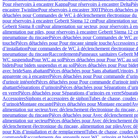
Pour réservoirs à encastrer Kappa
Pour réservoirs à encastrer Delta
Piè
encastrer Twinline
Pour réservoirs à encastrer 300T
Pièces détachées p
détachées pour Commandes de WC à déclenchement électronique du 
pour réservoirs à encastrer Geberit Sigma 12 cm
Pour alimentation sur
Geberit Sigma 8 cm
Pour alimentation sur secteur, pour réservoirs à 
alimentation par piles, pour réservoirs à encastrer Geberit Sigma 12 c
pneumatique du rinçage
Pièces détachées pour Commandes de WC ave
touche
Pièces détachées pour Pour rinçage simple touche
Accessoires
d’installation
Pour commandes de WC à déclenchement électronique d
pneumatique du rinçage
Raccordements
Panneaux sanitaires Geberit M
WC suspendus
Pour WC au sol
Pièces détachées pour Pour WC au sol
bidets
Pour bidets suspendus et au sol
Pièces détachées pour Pour bidet
avec bride
Sans abattant
Pièces détachées pour Sans abattant
Urinoirs, 
apparente ou à encastrer
Pièces détachées pour Pour commande d’urino
d'urinoir intégrée
Pièces détachées pour Pour commande d'urinoir inté
abattant
Séparations d’urinoirs
Pièces détachées pour Séparations d’uri
en verre
Pièces détachées pour Séparations d’urinoirs en verre
Séparati
Accessoires
Siphons et accessoires de siphon
Tubes de chasse, coudes 
dʼurinoir
Montage encastré
Pièces détachées pour Montage encastré
Ave
alimentation sur secteur
Avec déclenchement électronique du rinçage, a
pneumatique du rinçage
Pièces détachées pour Avec déclenchement p
alimentation sur secteur
Pièces détachées pour Avec déclenchement élec
déclenchement électronique du rinçage, alimentation par piles
Avec dé
pour Kits d’installation et de remplacement
Tubes de chasse, coudes de
commande
Raccordements des appareils pour WC, urinoirs et bidets
Vi