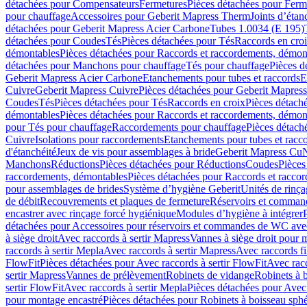
détachées pour Compensateurs
Fermetures
Pièces détachées pour Ferm
pour chauffage
Accessoires pour Geberit Mapress Therm
Joints d’étan
détachées pour Geberit Mapress Acier Carbone
Tubes 1.0034 (E 195)
détachées pour Coudes
Tés
Pièces détachées pour Tés
Raccords en cro
démontables
Pièces détachées pour Raccords et raccordements, démon
détachées pour Manchons pour chauffage
Tés pour chauffage
Pièces d
Geberit Mapress Acier Carbone
Etanchements pour tubes et raccords
E
Cuivre
Geberit Mapress Cuivre
Pièces détachées pour Geberit Mapres
Coudes
Tés
Pièces détachées pour Tés
Raccords en croix
Pièces détach
démontables
Pièces détachées pour Raccords et raccordements, démon
pour Tés pour chauffage
Raccordements pour chauffage
Pièces détach
Cuivre
Isolations pour raccordements
Etanchements pour tubes et racc
d'étanchéité
Jeux de vis pour assemblages à bride
Geberit Mapress Cu
Manchons
Réductions
Pièces détachées pour Réductions
Coudes
Pièces
raccordements, démontables
Pièces détachées pour Raccords et racco
pour assemblages de brides
Système d’hygiène Geberit
Unités de rinç
de débit
Recouvrements et plaques de fermeture
Réservoirs et comman
encastrer avec rinçage forcé hygiénique
Modules d’hygiène à intégrer
détachées pour Accessoires pour réservoirs et commandes de WC avec
à siège droit
Avec raccords à sertir Mapress
Vannes à siège droit pour 
raccords à sertir Mepla
Avec raccords à sertir Mapress
Avec raccords fi
FlowFit
Pièces détachées pour Avec raccords à sertir FlowFit
Avec racc
sertir Mapress
Vannes de prélèvement
Robinets de vidange
Robinets à 
sertir FlowFit
Avec raccords à sertir Mepla
Pièces détachées pour Avec 
pour montage encastré
Pièces détachées pour Robinets à boisseau sph