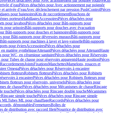
tive
Pièces détachées pour Avec actionnement par poignée rotative
Kits
rrivée d’eau
Pièces détachées pour Avec actionnement par poignée
 et arrivée d’eau
Avec déclenchement par pression PushControl
Pièces
idages pour baignoires
Kits de raccordement
Bouchons de
tèmes porteurs
Habillages
Accessoires
Pièces détachées pour
rts pour lavabos
Pièces détachées pour Bâti-supports pour
ts pour urinoirs
Bâti-supports pour douches avec évacuation
our Bâti-supports pour douches et baignoires
Bâti-supports pour
es pour Bâti-supports pour déversoirs muraux
Bâti-supports pour
Bâti-supports pour machines à laver et lave-vaisselle
Bâti-supports
ports pour éviers
Accessoires
Pièces détachées pour
 en matière synthétique
Attenant
Pièces détachées pour Attenant
Haute
s pour WC, en céramique sanitaire
Pièces détachées pour Réservoirs
 pour Tubes de chasse pour réservoirs apparents
Haute position
Pièces
r Raccordements
Joints
Fixations
Manchettes
Mamelons, rosaces et
astrer Omega
Pièces détachées pour Réservoirs à encastrer
inets flotteurs
Robinets flotteurs
Pièces détachées pour Robinets
réservoirs à encastrer
Pièces détachées pour Robinets flotteurs pour
inets flotteurs pour réservoirs, universels
Pièces détachées pour
mes de chasse
Pièces détachées pour Mécanismes de chasse
Rinçage
le touche
Pièces détachées pour Rinçage double touche
Mécanismes
e
Rinçage simple touche
Pièces détachées pour Rinçage simple
s ML
Tubes ML pour chauffage
Raccords
Pièces détachées pour
raccords, démontables
Fermetures
Boîtes de
s de distribution avec raccord fileté
Nourrice de distribution avec