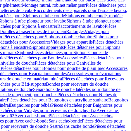
r générateur
Montage mural, robinet mélangeur
Pièces détachées pour
netteries de lavabo
Raccordements des appareils pour l’espace lavabo,
tachées pour Siphons en tube coudé
Siphons en tube coudé, modèle
Siphons à tube plongeur pour lavabo
Siphons à tube plongeur pour
achées pour Siphons à encastrer
Raccordements de lavabo
Pièces
Douilles à braser
Tubes de trop-plein
Rallonges
Vidages pour
re
Pièces détachées pour Siphons à double chambre
Siphons pour
 détachées pour Accessoires
Vidages pour appareils
Pièces détachées
hons à encastrer
Siphons apparents
Pièces détachées pour Siphons
rs muraux
Siphons
Pièces détachées pour Siphons
Coudes de
des
Pièces détachées pour Bondes
Accessoires
Pièces détachées pour
nivelles de douche
Pièces détachées pour Canivelles de
d
Pièces détachées pour Bondes pour douche de plain-pied
Accessoires
 détachées pour Evacuations murales
Accessoires pour évacuations
urs de douche en matériau minéral
Pièces détachées pour Receveurs
achées pour Bâti-supports
Bondes pour receveurs de douche
arations de douche
Séparations de douche latérales pour douche de
hes de rangement pour douches
Pièces détachées pour Niches de
aire
Pièces détachées pour Baignoires en acrylique sanitaire
Baignoires
inéral
Baignoires pour bébés
Pièces détachées pour Baignoires pour
tachées pour Vidages pour receveurs de douche, d52
Avec cache-
che, d62
Avec cache-bonde
Pièces détachées pour Avec cache-
ées pour Avec cache-bonde
Sans cache-bonde
Pièces détachées pour
 pour receveurs de douche Sestra
Sans cache-bonde
Pièces détachées