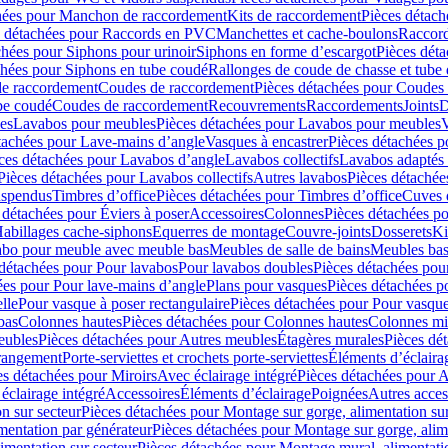
hées pour Manchon de raccordement
Kits de raccordement
Pièces détach
s détachées pour Raccords en PVC
Manchettes et cache-boulons
Raccord
chées pour Siphons pour urinoir
Siphons en forme d’escargot
Pièces dét
chées pour Siphons en tube coudé
Rallonges de coude de chasse et tube 
de raccordement
Coudes de raccordement
Pièces détachées pour Coudes
be coudé
Coudes de raccordement
Recouvrements
Raccordements
Joints
D
es
Lavabos pour meubles
Pièces détachées pour Lavabos pour meubles
V
tachées pour Lave-mains d’angle
Vasques à encastrer
Pièces détachées p
ces détachées pour Lavabos d’angle
Lavabos collectifs
Lavabos adapté
Pièces détachées pour Lavabos collectifs
Autres lavabos
Pièces détachée
uspendus
Timbres dʼoffice
Pièces détachées pour Timbres dʼoffice
Cuves d
 détachées pour Éviers à poser
Accessoires
Colonnes
Pièces détachées p
abillages cache-siphons
Equerres de montage
Couvre-joints
Dosserets
Ki
vabo pour meuble avec meuble bas
Meubles de salle de bains
Meubles bas
 détachées pour Pour lavabos
Pour lavabos doubles
Pièces détachées pou
ées pour Pour lave-mains d’angle
Plans pour vasques
Pièces détachées p
lle
Pour vasque à poser rectangulaire
Pièces détachées pour Pour vasque
bas
Colonnes hautes
Pièces détachées pour Colonnes hautes
Colonnes mi
eubles
Pièces détachées pour Autres meubles
Étagères murales
Pièces dé
 rangement
Porte-serviettes et crochets porte-serviettes
Éléments d’éclaira
es détachées pour Miroirs
Avec éclairage intégré
Pièces détachées pour A
éclairage intégré
Accessoires
Éléments d’éclairage
Poignées
Autres acces
n sur secteur
Pièces détachées pour Montage sur gorge, alimentation sur
mentation par générateur
Pièces détachées pour Montage sur gorge, alim
imentation sur secteur
Pièces détachées pour Montage mural, alimentatio