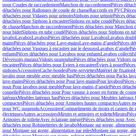
pour Coudes de raccordement
Manchon de raccordement
Pièces détac
détachées pour Rallonges de coude de chasse
Raccords en PVC
Pièce
détachées pour Vidages pour urinoirs
Siphons pour urinoir
Pièces déta
détachées pour Siphons à encastrer
Siphons en tube coudé
Pièces déta
de chasse
Manchon de raccordement
Pièces détachées pour Manchon 
pour bidet
Siphons en tube coudé
Pièces détachées pour Siphons en tu
lavabo
Lavabos
Lavabos
Pièces détachées pour Lavabos
Lavabos doubl
mains
Pièces détachées pour Lave-mains
Lave-mains d’angle
Pièces dé
détachées pour Vasques à encastrer par le dessous
Lavabos d’angle
Piè
enfants
Pièces détachées pour Lavabos pour enfants
Lavabos collectifs
Déversoirs muraux
Vidoirs suspendus
Pièces détachées pour Vidoirs s
encastrer
Pièces détachées pour Éviers à encastrer
Éviers à poser
Pièces
siphons
Accessoires
Cache-bondes
Porte-serviettes
Matériel de fixation
H
lavabo pour meuble avec meuble bas
Pièces détachées pour Packs la
lave-mains
Pièces détachées pour Pour lave-mains
Pour lavabos
Pièces
pour Pour lavabos pour meuble
Pour lave-mains d’angle
Pièces détach
coupelle
Pièces détachées pour Pour vasque à poser en forme de coupe
latéraux
Meubles latéraux bas
Pièces détachées pour Meubles latéraux 
compactes
Pièces détachées pour Armoires hautes compactes
Autres m
pour WC suspendu
Accessoires
Compartiments de tiroirs et casiers de
électriques
Autres accessoires
Miroirs et armoires et toilette
Miroirs
Pièc
Armoires de toilette
Avec éclairage intégré
Pièces détachées pour Avec 
détachées pour Robinetteries de lavabo
Montage sur gorge, alimentatio
pour Montage sur gorge, alimentation par piles
Montage sur gorge, ali
détachées pour Montage sur gorge, robinet mitigeur
Montage mural, al