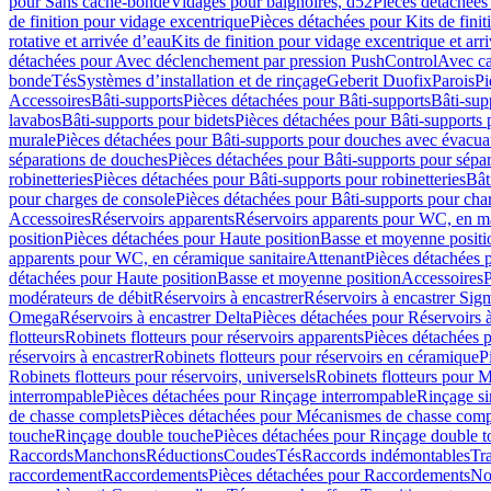
pour Sans cache-bonde
Vidages pour baignoires, d52
Pièces détachées
de finition pour vidage excentrique
Pièces détachées pour Kits de fini
rotative et arrivée d’eau
Kits de finition pour vidage excentrique et arr
détachées pour Avec déclenchement par pression PushControl
Avec c
bonde
Tés
Systèmes d’installation et de rinçage
Geberit Duofix
Parois
Pi
Accessoires
Bâti-supports
Pièces détachées pour Bâti-supports
Bâti-su
lavabos
Bâti-supports pour bidets
Pièces détachées pour Bâti-supports 
murale
Pièces détachées pour Bâti-supports pour douches avec évacua
séparations de douches
Pièces détachées pour Bâti-supports pour sépa
robinetteries
Pièces détachées pour Bâti-supports pour robinetteries
Bât
pour charges de console
Pièces détachées pour Bâti-supports pour cha
Accessoires
Réservoirs apparents
Réservoirs apparents pour WC, en ma
position
Pièces détachées pour Haute position
Basse et moyenne positi
apparents pour WC, en céramique sanitaire
Attenant
Pièces détachées 
détachées pour Haute position
Basse et moyenne position
Accessoires
P
modérateurs de débit
Réservoirs à encastrer
Réservoirs à encastrer Sig
Omega
Réservoirs à encastrer Delta
Pièces détachées pour Réservoirs à
flotteurs
Robinets flotteurs pour réservoirs apparents
Pièces détachées p
réservoirs à encastrer
Robinets flotteurs pour réservoirs en céramique
P
Robinets flotteurs pour réservoirs, universels
Robinets flotteurs pour 
interrompable
Pièces détachées pour Rinçage interrompable
Rinçage s
de chasse complets
Pièces détachées pour Mécanismes de chasse comp
touche
Rinçage double touche
Pièces détachées pour Rinçage double 
Raccords
Manchons
Réductions
Coudes
Tés
Raccords indémontables
Tra
raccordement
Raccordements
Pièces détachées pour Raccordements
Nou