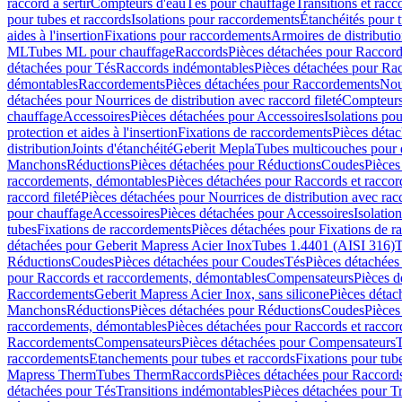
raccord à sertir
Compteurs d'eau
Tés pour chauffage
Transitions et rac
pour tubes et raccords
Isolations pour raccordements
Étanchéités pour t
aides à l'insertion
Fixations pour raccordements
Armoires de distributi
ML
Tubes ML pour chauffage
Raccords
Pièces détachées pour Raccor
détachées pour Tés
Raccords indémontables
Pièces détachées pour Ra
démontables
Raccordements
Pièces détachées pour Raccordements
Nou
détachées pour Nourrices de distribution avec raccord fileté
Compteurs
chauffage
Accessoires
Pièces détachées pour Accessoires
Isolations pou
protection et aides à l'insertion
Fixations de raccordements
Pièces déta
distribution
Joints d'étanchéité
Geberit Mepla
Tubes multicouches pour 
Manchons
Réductions
Pièces détachées pour Réductions
Coudes
Pièces
raccordements, démontables
Pièces détachées pour Raccords et racco
raccord fileté
Pièces détachées pour Nourrices de distribution avec racc
pour chauffage
Accessoires
Pièces détachées pour Accessoires
Isolatio
tubes
Fixations de raccordements
Pièces détachées pour Fixations de 
détachées pour Geberit Mapress Acier Inox
Tubes 1.4401 (AISI 316)
T
Réductions
Coudes
Pièces détachées pour Coudes
Tés
Pièces détachées
pour Raccords et raccordements, démontables
Compensateurs
Pièces 
Raccordements
Geberit Mapress Acier Inox, sans silicone
Pièces détac
Manchons
Réductions
Pièces détachées pour Réductions
Coudes
Pièces
raccordements, démontables
Pièces détachées pour Raccords et racco
Raccordements
Compensateurs
Pièces détachées pour Compensateurs
T
raccordements
Etanchements pour tubes et raccords
Fixations pour tub
Mapress Therm
Tubes Therm
Raccords
Pièces détachées pour Raccord
détachées pour Tés
Transitions indémontables
Pièces détachées pour T