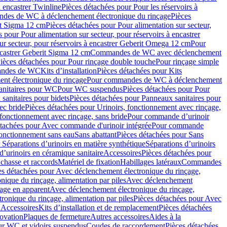
à encastrer Twinline
Pièces détachées pour Pour les réservoirs à
es de WC à déclenchement électronique du rinçage
Pièces
rit Sigma 12 cm
Pièces détachées pour Pour alimentation sur secteur,
 pour Pour alimentation sur secteur, pour réservoirs à encastrer
ur secteur, pour réservoirs à encastrer Geberit Omega 12 cm
Pour
encastrer Geberit Sigma 12 cm
Commandes de WC avec déclenchement
ièces détachées pour Pour rinçage double touche
Pour rinçage simple
mandes de WC
Kits d’installation
Pièces détachées pour Kits
nt électronique du rinçage
Pour commandes de WC à déclenchement
anitaires pour WC
Pour WC suspendus
Pièces détachées pour Pour
sanitaires pour bidets
Pièces détachées pour Panneaux sanitaires pour
ec bride
Pièces détachées pour Urinoirs, fonctionnement avec rinçage,
 fonctionnement avec rinçage, sans bride
Pour commande d’urinoir
étachées pour Avec commande d'urinoir intégrée
Pour commande
fonctionnement sans eau
Sans abattant
Pièces détachées pour Sans
 Séparations d’urinoirs en matière synthétique
Séparations d’urinoirs
d’urinoirs en céramique sanitaire
Accessoires
Pièces détachées pour
chasse et raccords
Matériel de fixation
Habillages latéraux
Commandes
es détachées pour Avec déclenchement électronique du rinçage,
ique du rinçage, alimentation par piles
Avec déclenchement
age en apparent
Avec déclenchement électronique du rinçage,
onique du rinçage, alimentation par piles
Pièces détachées pour Avec
 Accessoires
Kits d’installation et de remplacement
Pièces détachées
novation
Plaques de fermeture
Autres accessoires
Aides à la
ur WC et vidoirs suspendus
Coudes de raccordement
Pièces détachées