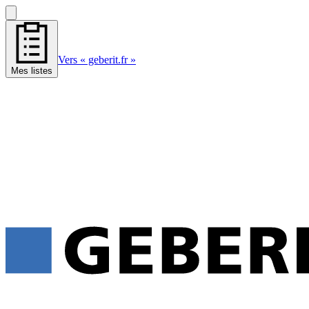
Vers « geberit.fr »
Mes listes