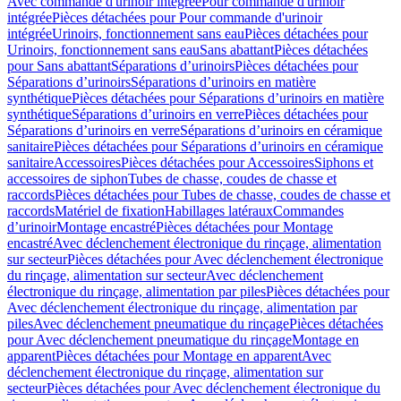
Avec commande d'urinoir intégrée
Pour commande d'urinoir
intégrée
Pièces détachées pour Pour commande d'urinoir
intégrée
Urinoirs, fonctionnement sans eau
Pièces détachées pour
Urinoirs, fonctionnement sans eau
Sans abattant
Pièces détachées
pour Sans abattant
Séparations d’urinoirs
Pièces détachées pour
Séparations d’urinoirs
Séparations d’urinoirs en matière
synthétique
Pièces détachées pour Séparations d’urinoirs en matière
synthétique
Séparations d’urinoirs en verre
Pièces détachées pour
Séparations d’urinoirs en verre
Séparations d’urinoirs en céramique
sanitaire
Pièces détachées pour Séparations d’urinoirs en céramique
sanitaire
Accessoires
Pièces détachées pour Accessoires
Siphons et
accessoires de siphon
Tubes de chasse, coudes de chasse et
raccords
Pièces détachées pour Tubes de chasse, coudes de chasse et
raccords
Matériel de fixation
Habillages latéraux
Commandes
dʼurinoir
Montage encastré
Pièces détachées pour Montage
encastré
Avec déclenchement électronique du rinçage, alimentation
sur secteur
Pièces détachées pour Avec déclenchement électronique
du rinçage, alimentation sur secteur
Avec déclenchement
électronique du rinçage, alimentation par piles
Pièces détachées pour
Avec déclenchement électronique du rinçage, alimentation par
piles
Avec déclenchement pneumatique du rinçage
Pièces détachées
pour Avec déclenchement pneumatique du rinçage
Montage en
apparent
Pièces détachées pour Montage en apparent
Avec
déclenchement électronique du rinçage, alimentation sur
secteur
Pièces détachées pour Avec déclenchement électronique du