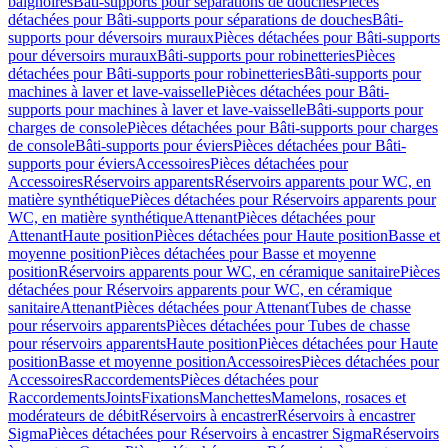
baignoires
Bâti-supports pour séparations de douches
Pièces
détachées pour Bâti-supports pour séparations de douches
Bâti-
supports pour déversoirs muraux
Pièces détachées pour Bâti-supports
pour déversoirs muraux
Bâti-supports pour robinetteries
Pièces
détachées pour Bâti-supports pour robinetteries
Bâti-supports pour
machines à laver et lave-vaisselle
Pièces détachées pour Bâti-
supports pour machines à laver et lave-vaisselle
Bâti-supports pour
charges de console
Pièces détachées pour Bâti-supports pour charges
de console
Bâti-supports pour éviers
Pièces détachées pour Bâti-
supports pour éviers
Accessoires
Pièces détachées pour
Accessoires
Réservoirs apparents
Réservoirs apparents pour WC, en
matière synthétique
Pièces détachées pour Réservoirs apparents pour
WC, en matière synthétique
Attenant
Pièces détachées pour
Attenant
Haute position
Pièces détachées pour Haute position
Basse et
moyenne position
Pièces détachées pour Basse et moyenne
position
Réservoirs apparents pour WC, en céramique sanitaire
Pièces
détachées pour Réservoirs apparents pour WC, en céramique
sanitaire
Attenant
Pièces détachées pour Attenant
Tubes de chasse
pour réservoirs apparents
Pièces détachées pour Tubes de chasse
pour réservoirs apparents
Haute position
Pièces détachées pour Haute
position
Basse et moyenne position
Accessoires
Pièces détachées pour
Accessoires
Raccordements
Pièces détachées pour
Raccordements
Joints
Fixations
Manchettes
Mamelons, rosaces et
modérateurs de débit
Réservoirs à encastrer
Réservoirs à encastrer
Sigma
Pièces détachées pour Réservoirs à encastrer Sigma
Réservoirs