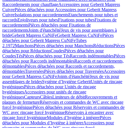
Raccordements pour chauffage
Accessoires pour Geberit Mapress
Cuivre
Pièces détachées pour Accessoires pour Geberit Mapress
Cuivre
Isolations pour raccordements
Etanchements pour tubes et
raccords
Enjoliveurs pour tubes
Fixations pour tubes
Fixations de
raccordements
Pièces détachées pour Fixations de
raccordements
Joints d'étanchéité
Jeux de vis pour assemblages à
bride
Geberit Mapress CuNiFe
Geberit Mapress CuNiFe
Pièces
détachées pour Geberit Mapress CuNiFe
Tubes
2.1972
Manchons
Pièces détachées pour Manchons
Réductions
Pièces
détachées pour Réductions
Coudes
Pièces détachées pour
Coudes
Tés
Pièces détachées pour Tés
Raccords indémontables
Pièces
détachées pour Raccords indémontables
Raccords et raccordements,
démontables
Pièces détachées pour Raccords et raccordements,
démontables
Traversées
Pièces détachées pour Traversées
Accessoires
pour Geberit Mapress CuNiFe
Joints d'étanchéité
Jeux de vis pour
assemblages de brides
Système d’hygiène Geberit
Unités de rinçage
hygiéniques
Pièces détachées pour Unités de rinçage
hygiéniques
Accessoires pour unités de rinçage
hygiéniques
Capteurs
Câbles
Limiteurs de débit
Recouvrements et
plaques de fermeture
Réservoirs et commandes de WC avec rinçage
forcé hygiénique
Pièces détachées pour Réservoirs et commandes de
WC avec rinçage forcé hygiénique
Réservoirs à encastrer avec
rinçage forcé hygiénique
Modules d’hygiène à intégrer
Pièces
détachées pour Modules d’hygiène à intégrer
Accessoires pour
réservoirs et commandes de WC avec rinçage forcé