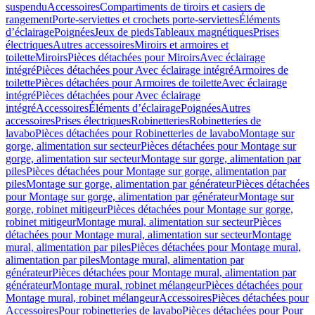
suspendu
Accessoires
Compartiments de tiroirs et casiers de
rangement
Porte-serviettes et crochets porte-serviettes
Éléments
d’éclairage
Poignées
Jeux de pieds
Tableaux magnétiques
Prises
électriques
Autres accessoires
Miroirs et armoires et
toilette
Miroirs
Pièces détachées pour Miroirs
Avec éclairage
intégré
Pièces détachées pour Avec éclairage intégré
Armoires de
toilette
Pièces détachées pour Armoires de toilette
Avec éclairage
intégré
Pièces détachées pour Avec éclairage
intégré
Accessoires
Éléments d’éclairage
Poignées
Autres
accessoires
Prises électriques
Robinetteries
Robinetteries de
lavabo
Pièces détachées pour Robinetteries de lavabo
Montage sur
gorge, alimentation sur secteur
Pièces détachées pour Montage sur
gorge, alimentation sur secteur
Montage sur gorge, alimentation par
piles
Pièces détachées pour Montage sur gorge, alimentation par
piles
Montage sur gorge, alimentation par générateur
Pièces détachées
pour Montage sur gorge, alimentation par générateur
Montage sur
gorge, robinet mitigeur
Pièces détachées pour Montage sur gorge,
robinet mitigeur
Montage mural, alimentation sur secteur
Pièces
détachées pour Montage mural, alimentation sur secteur
Montage
mural, alimentation par piles
Pièces détachées pour Montage mural,
alimentation par piles
Montage mural, alimentation par
générateur
Pièces détachées pour Montage mural, alimentation par
générateur
Montage mural, robinet mélangeur
Pièces détachées pour
Montage mural, robinet mélangeur
Accessoires
Pièces détachées pour
Accessoires
Pour robinetteries de lavabo
Pièces détachées pour Pour