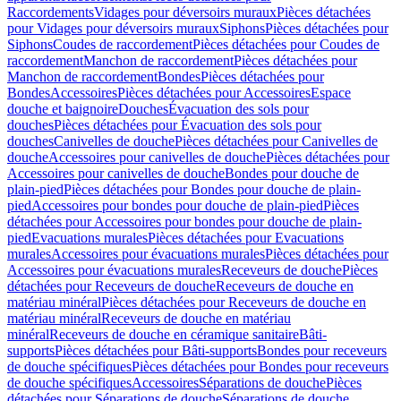
Raccordements
Vidages pour déversoirs muraux
Pièces détachées
pour Vidages pour déversoirs muraux
Siphons
Pièces détachées pour
Siphons
Coudes de raccordement
Pièces détachées pour Coudes de
raccordement
Manchon de raccordement
Pièces détachées pour
Manchon de raccordement
Bondes
Pièces détachées pour
Bondes
Accessoires
Pièces détachées pour Accessoires
Espace
douche et baignoire
Douches
Évacuation des sols pour
douches
Pièces détachées pour Évacuation des sols pour
douches
Canivelles de douche
Pièces détachées pour Canivelles de
douche
Accessoires pour canivelles de douche
Pièces détachées pour
Accessoires pour canivelles de douche
Bondes pour douche de
plain-pied
Pièces détachées pour Bondes pour douche de plain-
pied
Accessoires pour bondes pour douche de plain-pied
Pièces
détachées pour Accessoires pour bondes pour douche de plain-
pied
Evacuations murales
Pièces détachées pour Evacuations
murales
Accessoires pour évacuations murales
Pièces détachées pour
Accessoires pour évacuations murales
Receveurs de douche
Pièces
détachées pour Receveurs de douche
Receveurs de douche en
matériau minéral
Pièces détachées pour Receveurs de douche en
matériau minéral
Receveurs de douche en matériau
minéral
Receveurs de douche en céramique sanitaire
Bâti-
supports
Pièces détachées pour Bâti-supports
Bondes pour receveurs
de douche spécifiques
Pièces détachées pour Bondes pour receveurs
de douche spécifiques
Accessoires
Séparations de douche
Pièces
détachées pour Séparations de douche
Séparations de douche