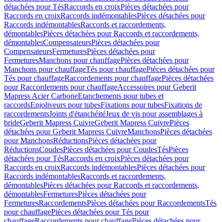
détachées pour Tés
Raccords en croix
Pièces détachées pour
Raccords en croix
Raccords indémontables
Pièces détachées pour
Raccords indémontables
Raccords et raccordements,
démontables
Pièces détachées pour Raccords et raccordements,
démontables
Compensateurs
Pièces détachées pour
Compensateurs
Fermetures
Pièces détachées pour
Fermetures
Manchons pour chauffage
Pièces détachées pour
Manchons pour chauffage
Tés pour chauffage
Pièces détachées pour
Tés pour chauffage
Raccordements pour chauffage
Pièces détachées
pour Raccordements pour chauffage
Accessoires pour Geberit
Mapress Acier Carbone
Etanchements pour tubes et
raccords
Enjoliveurs pour tubes
Fixations pour tubes
Fixations de
raccordements
Joints d'étanchéité
Jeux de vis pour assemblages à
bride
Geberit Mapress Cuivre
Geberit Mapress Cuivre
Pièces
détachées pour Geberit Mapress Cuivre
Manchons
Pièces détachées
pour Manchons
Réductions
Pièces détachées pour
Réductions
Coudes
Pièces détachées pour Coudes
Tés
Pièces
détachées pour Tés
Raccords en croix
Pièces détachées pour
Raccords en croix
Raccords indémontables
Pièces détachées pour
Raccords indémontables
Raccords et raccordements,
démontables
Pièces détachées pour Raccords et raccordements,
démontables
Fermetures
Pièces détachées pour
Fermetures
Raccordements
Pièces détachées pour Raccordements
Tés
pour chauffage
Pièces détachées pour Tés pour
chauffage
Raccordements pour chauffage
Pièces détachées pour