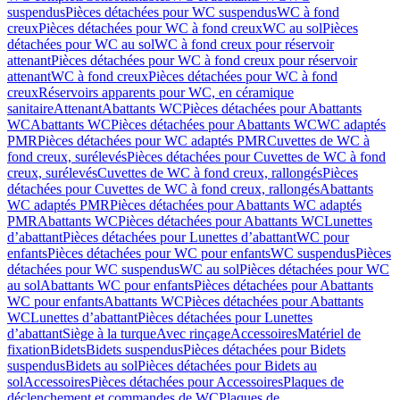
suspendus
Pièces détachées pour WC suspendus
WC à fond
creux
Pièces détachées pour WC à fond creux
WC au sol
Pièces
détachées pour WC au sol
WC à fond creux pour réservoir
attenant
Pièces détachées pour WC à fond creux pour réservoir
attenant
WC à fond creux
Pièces détachées pour WC à fond
creux
Réservoirs apparents pour WC, en céramique
sanitaire
Attenant
Abattants WC
Pièces détachées pour Abattants
WC
Abattants WC
Pièces détachées pour Abattants WC
WC adaptés
PMR
Pièces détachées pour WC adaptés PMR
Cuvettes de WC à
fond creux, surélevés
Pièces détachées pour Cuvettes de WC à fond
creux, surélevés
Cuvettes de WC à fond creux, rallongés
Pièces
détachées pour Cuvettes de WC à fond creux, rallongés
Abattants
WC adaptés PMR
Pièces détachées pour Abattants WC adaptés
PMR
Abattants WC
Pièces détachées pour Abattants WC
Lunettes
d’abattant
Pièces détachées pour Lunettes d’abattant
WC pour
enfants
Pièces détachées pour WC pour enfants
WC suspendus
Pièces
détachées pour WC suspendus
WC au sol
Pièces détachées pour WC
au sol
Abattants WC pour enfants
Pièces détachées pour Abattants
WC pour enfants
Abattants WC
Pièces détachées pour Abattants
WC
Lunettes d’abattant
Pièces détachées pour Lunettes
d’abattant
Siège à la turque
Avec rinçage
Accessoires
Matériel de
fixation
Bidets
Bidets suspendus
Pièces détachées pour Bidets
suspendus
Bidets au sol
Pièces détachées pour Bidets au
sol
Accessoires
Pièces détachées pour Accessoires
Plaques de
déclenchement et commandes de WC
Plaques de