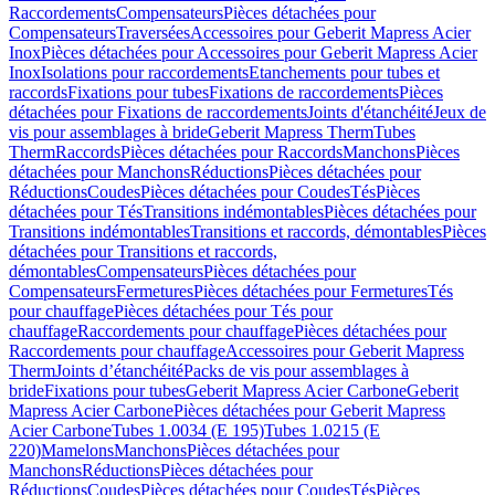
Raccordements
Compensateurs
Pièces détachées pour
Compensateurs
Traversées
Accessoires pour Geberit Mapress Acier
Inox
Pièces détachées pour Accessoires pour Geberit Mapress Acier
Inox
Isolations pour raccordements
Etanchements pour tubes et
raccords
Fixations pour tubes
Fixations de raccordements
Pièces
détachées pour Fixations de raccordements
Joints d'étanchéité
Jeux de
vis pour assemblages à bride
Geberit Mapress Therm
Tubes
Therm
Raccords
Pièces détachées pour Raccords
Manchons
Pièces
détachées pour Manchons
Réductions
Pièces détachées pour
Réductions
Coudes
Pièces détachées pour Coudes
Tés
Pièces
détachées pour Tés
Transitions indémontables
Pièces détachées pour
Transitions indémontables
Transitions et raccords, démontables
Pièces
détachées pour Transitions et raccords,
démontables
Compensateurs
Pièces détachées pour
Compensateurs
Fermetures
Pièces détachées pour Fermetures
Tés
pour chauffage
Pièces détachées pour Tés pour
chauffage
Raccordements pour chauffage
Pièces détachées pour
Raccordements pour chauffage
Accessoires pour Geberit Mapress
Therm
Joints d’étanchéité
Packs de vis pour assemblages à
bride
Fixations pour tubes
Geberit Mapress Acier Carbone
Geberit
Mapress Acier Carbone
Pièces détachées pour Geberit Mapress
Acier Carbone
Tubes 1.0034 (E 195)
Tubes 1.0215 (E
220)
Mamelons
Manchons
Pièces détachées pour
Manchons
Réductions
Pièces détachées pour
Réductions
Coudes
Pièces détachées pour Coudes
Tés
Pièces