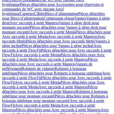
hygiénique
Pièces détachées pour Accessoires pour réservoirs et
commandes de WC avec rinçage forcé
hygiénique
Capteurs
Câbles
Blocs d’alimentation
Pièces détachées
pour Blocs d’alimentation
Composants réseau
Vannes
Vannes à siège
droit
Avec raccords à sertir Mapress
Vannes à siège droit pour
montage encastré
Pièces détachées pour Vannes à siège droit pour
montage encastré
Avec raccords à sertir Mepla
Pièces détachées pour
Avec raccords à sertir Mepla
Avec raccords à sertir Mapress
Avec
raccords filetés
Pièces détachées pour Avec raccords filetés
Vannes à
siège incliné
Pièces détachées pour Vannes à siège incliné
Avec
raccords à sertir FlowFit
Pièces détachées pour Avec raccords à sertir
FlowFit
Avec raccords à sertir Mepla
Pièces détachées pour Avec
raccords à sertir Mepla
Avec raccords à sertir Mapress
Pièces
détachées pour Avec raccords à sertir Mapress
Vannes de
prélèvement
Robinets de vidange
Robinets à boisseau
sphérique
Pièces détachées pour Robinets à boisseau sphérique
Avec
raccords à sertir FlowFit
Pièces détachées pour Avec raccords à sertir
FlowFit
Avec raccords à sertir Mepla
Pièces détachées pour Avec
raccords à sertir Mepla
Avec raccords à sertir Mapress
Pièces
détachées pour Avec raccords à sertir Mapress
Robinets à boisseau
sphérique pour montage encastré
Pièces détachées pour Robinets à
boisseau sphérique pour montage encastré
Avec raccords à sertir
FlowFit
Avec raccords à sertir Mepla
Avec raccords à sertir
Mapress
Pièces détachées pour Avec raccords à sertir Mapress
Avec