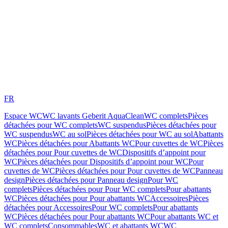
FR
Espace WC
WC lavants Geberit AquaClean
WC complets
Pièces
détachées pour WC complets
WC suspendus
Pièces détachées pour
WC suspendus
WC au sol
Pièces détachées pour WC au sol
Abattants
WC
Pièces détachées pour Abattants WC
Pour cuvettes de WC
Pièces
détachées pour Pour cuvettes de WC
Dispositifs d’appoint pour
WC
Pièces détachées pour Dispositifs d’appoint pour WC
Pour
cuvettes de WC
Pièces détachées pour Pour cuvettes de WC
Panneau
design
Pièces détachées pour Panneau design
Pour WC
complets
Pièces détachées pour Pour WC complets
Pour abattants
WC
Pièces détachées pour Pour abattants WC
Accessoires
Pièces
détachées pour Accessoires
Pour WC complets
Pour abattants
WC
Pièces détachées pour Pour abattants WC
Pour abattants WC et
WC complets
Consommables
WC et abattants WC
WC