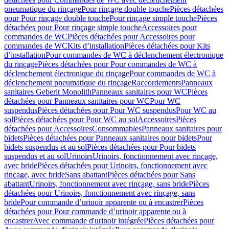
pneumatique du rinçage
Pour rinçage double touche
Pièces détachées
pour Pour rinçage double touche
Pour rinçage simple touche
Pièces
détachées pour Pour rinçage simple touche
Accessoires pour
commandes de WC
Pièces détachées pour Accessoires pour
commandes de WC
Kits d’installation
Pièces détachées pour Kits
d’installation
Pour commandes de WC à déclenchement électronique
du rinçage
Pièces détachées pour Pour commandes de WC à
déclenchement électronique du rinçage
Pour commandes de WC à
déclenchement pneumatique du rinçage
Raccordements
Panneaux
sanitaires Geberit Monolith
Panneaux sanitaires pour WC
Pièces
détachées pour Panneaux sanitaires pour WC
Pour WC
suspendus
Pièces détachées pour Pour WC suspendus
Pour WC au
sol
Pièces détachées pour Pour WC au sol
Accessoires
Pièces
détachées pour Accessoires
Consommables
Panneaux sanitaires pour
bidets
Pièces détachées pour Panneaux sanitaires pour bidets
Pour
bidets suspendus et au sol
Pièces détachées pour Pour bidets
suspendus et au sol
Urinoirs
Urinoirs, fonctionnement avec rinçage,
avec bride
Pièces détachées pour Urinoirs, fonctionnement avec
rinçage, avec bride
Sans abattant
Pièces détachées pour Sans
abattant
Urinoirs, fonctionnement avec rinçage, sans bride
Pièces
détachées pour Urinoirs, fonctionnement avec rinçage, sans
bride
Pour commande d’urinoir apparente ou à encastrer
Pièces
détachées pour Pour commande d’urinoir apparente ou à
encastrer
Avec commande d'urinoir intégrée
Pièces détachées pour