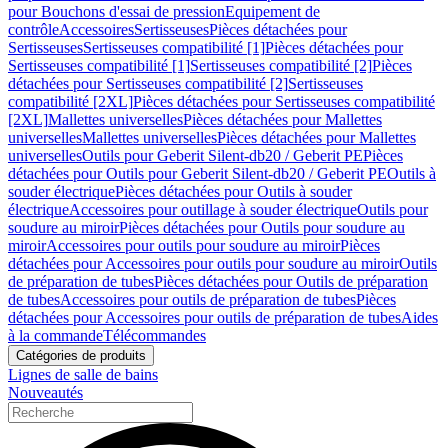
pour Bouchons d'essai de pression
Equipement de
contrôle
Accessoires
Sertisseuses
Pièces détachées pour
Sertisseuses
Sertisseuses compatibilité [1]
Pièces détachées pour
Sertisseuses compatibilité [1]
Sertisseuses compatibilité [2]
Pièces
détachées pour Sertisseuses compatibilité [2]
Sertisseuses
compatibilité [2XL]
Pièces détachées pour Sertisseuses compatibilité
[2XL]
Mallettes universelles
Pièces détachées pour Mallettes
universelles
Mallettes universelles
Pièces détachées pour Mallettes
universelles
Outils pour Geberit Silent-db20 / Geberit PE
Pièces
détachées pour Outils pour Geberit Silent-db20 / Geberit PE
Outils à
souder électrique
Pièces détachées pour Outils à souder
électrique
Accessoires pour outillage à souder électrique
Outils pour
soudure au miroir
Pièces détachées pour Outils pour soudure au
miroir
Accessoires pour outils pour soudure au miroir
Pièces
détachées pour Accessoires pour outils pour soudure au miroir
Outils
de préparation de tubes
Pièces détachées pour Outils de préparation
de tubes
Accessoires pour outils de préparation de tubes
Pièces
détachées pour Accessoires pour outils de préparation de tubes
Aides
à la commande
Télécommandes
Catégories de produits
Lignes de salle de bains
Nouveautés