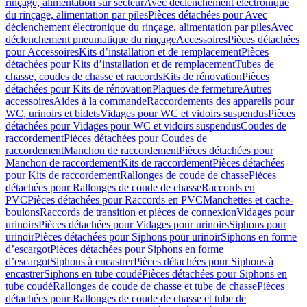
rinçage, alimentation sur secteur
Avec déclenchement électronique
du rinçage, alimentation par piles
Pièces détachées pour Avec
déclenchement électronique du rinçage, alimentation par piles
Avec
déclenchement pneumatique du rinçage
Accessoires
Pièces détachées
pour Accessoires
Kits d’installation et de remplacement
Pièces
détachées pour Kits d’installation et de remplacement
Tubes de
chasse, coudes de chasse et raccords
Kits de rénovation
Pièces
détachées pour Kits de rénovation
Plaques de fermeture
Autres
accessoires
Aides à la commande
Raccordements des appareils pour
WC, urinoirs et bidets
Vidages pour WC et vidoirs suspendus
Pièces
détachées pour Vidages pour WC et vidoirs suspendus
Coudes de
raccordement
Pièces détachées pour Coudes de
raccordement
Manchon de raccordement
Pièces détachées pour
Manchon de raccordement
Kits de raccordement
Pièces détachées
pour Kits de raccordement
Rallonges de coude de chasse
Pièces
détachées pour Rallonges de coude de chasse
Raccords en
PVC
Pièces détachées pour Raccords en PVC
Manchettes et cache-
boulons
Raccords de transition et pièces de connexion
Vidages pour
urinoirs
Pièces détachées pour Vidages pour urinoirs
Siphons pour
urinoir
Pièces détachées pour Siphons pour urinoir
Siphons en forme
d’escargot
Pièces détachées pour Siphons en forme
d’escargot
Siphons à encastrer
Pièces détachées pour Siphons à
encastrer
Siphons en tube coudé
Pièces détachées pour Siphons en
tube coudé
Rallonges de coude de chasse et tube de chasse
Pièces
détachées pour Rallonges de coude de chasse et tube de