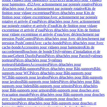
pour baignoires, d52
Avec actionnement par poignée rotative
Pièces
détachées pour Avec actionnement par poignée rotative
Kits de
finition pour vidage excentrique
Pièces détachées pour Kits de
finition pour vidage excentrique
Avec actionnement par poignée
rotative et arrivée d’eau
Pièces détachées pour Avec actionnement
par poignée rotative et arrivée d’eau
Kits de finition pour vidage
excentrique et arrivée d’eau
Pièces détachées pour Kits de finition
pour vidage excentrique et arrivée d’eau
Avec déclenchement par
pression PushControl
Pièces détachées pour Avec déclenchement par
pression PushControl
Avec cache-bonde
Pièces détachées pour Avec
cache-bonde
Accessoires pour vidages pour baignoires
Kits de
raccordement
Bouchons de bonde
Tés
Systèmes d’installation et de
rinçage
Geberit Duofix
Parois
Pièces détachées pour Parois
Systèmes
porteurs
Pièces détachées pour Systèmes
porteurs
Habillages
Accessoires
Pièces détachées pour
Accessoires
Bâti-supports
Pièces détachées pour Bâti-supports
Bâti-
supports pour WC
Pièces détachées pour Bâti-supports pour
WC
Bâti-supports pour lavabos
Pièces détachées pour Bâti-supports
pour lavabos
Bâti-supports pour bidets
Pièces détachées pour Bâti-
supports pour bidets
Bâti-supports pour urinoirs
Pièces détachées
pour Bâti-supports pour urinoirs
Bâti-supports pour douches avec
évacuation murale
Pièces détachées pour Bâti-supports pour douches
avec évacuation murale
Bâti-supports pour douches et
baignoires
Pièces détachées pour Bâti-supports pour douches et