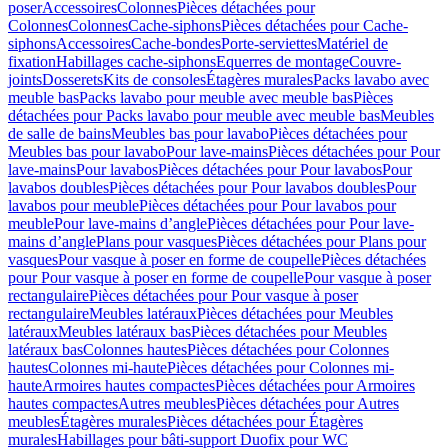
poser
Accessoires
Colonnes
Pièces détachées pour
Colonnes
Colonnes
Cache-siphons
Pièces détachées pour Cache-
siphons
Accessoires
Cache-bondes
Porte-serviettes
Matériel de
fixation
Habillages cache-siphons
Equerres de montage
Couvre-
joints
Dosserets
Kits de consoles
Étagères murales
Packs lavabo avec
meuble bas
Packs lavabo pour meuble avec meuble bas
Pièces
détachées pour Packs lavabo pour meuble avec meuble bas
Meubles
de salle de bains
Meubles bas pour lavabo
Pièces détachées pour
Meubles bas pour lavabo
Pour lave-mains
Pièces détachées pour Pour
lave-mains
Pour lavabos
Pièces détachées pour Pour lavabos
Pour
lavabos doubles
Pièces détachées pour Pour lavabos doubles
Pour
lavabos pour meuble
Pièces détachées pour Pour lavabos pour
meuble
Pour lave-mains d’angle
Pièces détachées pour Pour lave-
mains d’angle
Plans pour vasques
Pièces détachées pour Plans pour
vasques
Pour vasque à poser en forme de coupelle
Pièces détachées
pour Pour vasque à poser en forme de coupelle
Pour vasque à poser
rectangulaire
Pièces détachées pour Pour vasque à poser
rectangulaire
Meubles latéraux
Pièces détachées pour Meubles
latéraux
Meubles latéraux bas
Pièces détachées pour Meubles
latéraux bas
Colonnes hautes
Pièces détachées pour Colonnes
hautes
Colonnes mi-haute
Pièces détachées pour Colonnes mi-
haute
Armoires hautes compactes
Pièces détachées pour Armoires
hautes compactes
Autres meubles
Pièces détachées pour Autres
meubles
Étagères murales
Pièces détachées pour Étagères
murales
Habillages pour bâti-support Duofix pour WC