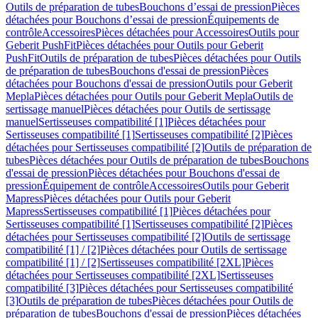
Outils de préparation de tubes
Bouchons d’essai de pression
Pièces
détachées pour Bouchons d’essai de pression
Équipements de
contrôle
Accessoires
Pièces détachées pour Accessoires
Outils pour
Geberit PushFit
Pièces détachées pour Outils pour Geberit
PushFit
Outils de préparation de tubes
Pièces détachées pour Outils
de préparation de tubes
Bouchons d'essai de pression
Pièces
détachées pour Bouchons d'essai de pression
Outils pour Geberit
Mepla
Pièces détachées pour Outils pour Geberit Mepla
Outils de
sertissage manuel
Pièces détachées pour Outils de sertissage
manuel
Sertisseuses compatibilité [1]
Pièces détachées pour
Sertisseuses compatibilité [1]
Sertisseuses compatibilité [2]
Pièces
détachées pour Sertisseuses compatibilité [2]
Outils de préparation de
tubes
Pièces détachées pour Outils de préparation de tubes
Bouchons
d'essai de pression
Pièces détachées pour Bouchons d'essai de
pression
Équipement de contrôle
Accessoires
Outils pour Geberit
Mapress
Pièces détachées pour Outils pour Geberit
Mapress
Sertisseuses compatibilité [1]
Pièces détachées pour
Sertisseuses compatibilité [1]
Sertisseuses compatibilité [2]
Pièces
détachées pour Sertisseuses compatibilité [2]
Outils de sertissage
compatibilité [1] / [2]
Pièces détachées pour Outils de sertissage
compatibilité [1] / [2]
Sertisseuses compatibilité [2XL]
Pièces
détachées pour Sertisseuses compatibilité [2XL]
Sertisseuses
compatibilité [3]
Pièces détachées pour Sertisseuses compatibilité
[3]
Outils de préparation de tubes
Pièces détachées pour Outils de
préparation de tubes
Bouchons d'essai de pression
Pièces détachées