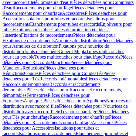
avec raccord fileté
Compteurs d'eau
Pièces détachées pour Compteurs
d'eau
Raccordements pour chauffage
Pièces détachées pour
Raccordements pour chauffage
Accessoires
Pièces détachées pour
Accessoires
Isolations pour tubes et raccords
Isolations pour
raccordements
Etanchements pour tubes et raccords
Enjoliveurs pour
tubes
Fixations pour tubes
Gaines de protection et aides à
l'insertion
Fixations de raccordements
Pièces détachées pour
Fixations de raccordements
Armoires de distribution
Pièces détachées
pour Armoires de distribution
Fixations pour nourrice de
distribution
Joints d'étanchéité
Geberit Mepla
Tubes multicouches
pour eau potable
Tubes multicouches pour chauffage
Raccords
Pièces
détachées pour Raccords
Manchons
Pièces détachées pour
Manchons
Réductions
Pièces détachées pour
Réductions
Coudes
Pièces détachées pour Coudes
Tés
Pièces
détachées pour Tés
Raccords indémontables
Pièces détachées pour
Raccords indémontables
Raccords et raccordements,
démontables
Pièces détachées pour Raccords et raccordements,
démontables
Fermetures
Pièces détachées pour
Fermetures
Appliques
Pièces détachées pour Appliques
Nourrices de
distribution avec raccord fileté
Pièces détachées pour Nourrices de
distribution avec raccord fileté
Tés pour chauffage
Pièces détachées
pour Tés pour chauffage
Raccordements pour chauffage
Pièces
détachées pour Raccordements pour chauffage
Accessoires
Pièces
détachées pour Accessoires
Isolations pour tubes et
raccords
Isolations pour raccordements
Etanchements pour tubes et