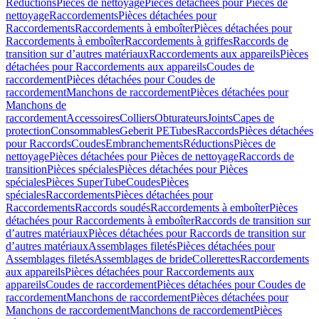
Réductions
Pièces de nettoyage
Pièces détachées pour Pièces de
nettoyage
Raccordements
Pièces détachées pour
Raccordements
Raccordements à emboîter
Pièces détachées pour
Raccordements à emboîter
Raccordements à griffes
Raccords de
transition sur d’autres matériaux
Raccordements aux appareils
Pièces
détachées pour Raccordements aux appareils
Coudes de
raccordement
Pièces détachées pour Coudes de
raccordement
Manchons de raccordement
Pièces détachées pour
Manchons de
raccordement
Accessoires
Colliers
Obturateurs
Joints
Capes de
protection
Consommables
Geberit PE
Tubes
Raccords
Pièces détachées
pour Raccords
Coudes
Embranchements
Réductions
Pièces de
nettoyage
Pièces détachées pour Pièces de nettoyage
Raccords de
transition
Pièces spéciales
Pièces détachées pour Pièces
spéciales
Pièces SuperTube
Coudes
Pièces
spéciales
Raccordements
Pièces détachées pour
Raccordements
Raccords soudés
Raccordements à emboîter
Pièces
détachées pour Raccordements à emboîter
Raccords de transition sur
d’autres matériaux
Pièces détachées pour Raccords de transition sur
d’autres matériaux
Assemblages filetés
Pièces détachées pour
Assemblages filetés
Assemblages de bride
Collerettes
Raccordements
aux appareils
Pièces détachées pour Raccordements aux
appareils
Coudes de raccordement
Pièces détachées pour Coudes de
raccordement
Manchons de raccordement
Pièces détachées pour
Manchons de raccordement
Manchons de raccordement
Pièces