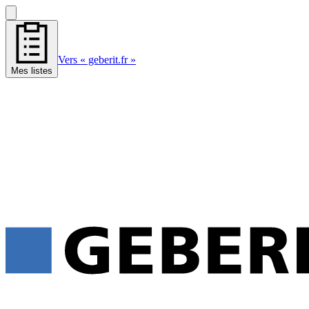
Vers « geberit.fr »
Mes listes