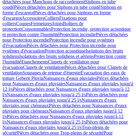
détachées pour Manchons de raccordement
Siphons en tube
coudé
Pièces détachées pour Siphons en tube coudé
Siphons en
forme d'escargot
Pièces détachées pour Siphons en forme
d'escargot
Accessoires
Colliers
Fixations pour
colliers
Coques
Fermetures
Joints
Boîtiers de
protection
Consommables
Protection incendie, protection acoustique
et protection contre l'humidité
Protection incendie
Pièces détachées
pour Protection incendie
Protection incendie pour systèmes
d'évacuation
Pièces détachées pour Protection incendie pour
systèmes d'évacuation
Protection acoustique
Isolations des bruits
solidiens
Isolations des bruits solidiens et aériens
Protection contre
l'humidité
Etanchements
Clapets de ventilation pour
évacuation
Clapets de ventilation
Pièces détachées pour Clapets de
ventilation
Soupapes de retenue d'énergie
Évacuation des eaux de
toiture Geberit Pluvia
Naissances d'eaux pluviales
Pièces détachées
pour Naissances d'eaux pluviales
Naissances d'eaux pluviales jusqu'à
12 l/s
Pièces détachées pour Naissances d'eaux pluviales jusqu'à 12
l/s
Naissances d'eaux pluviales jusqu'à 25 l/s
Pièces détachées pour
Naissances d'eaux pluviales jusqu'à 25 l/s
Naissances d'eaux
pluviales pour chéneaux
Pièces détachées pour Naissances d'eaux
pluviales pour chéneaux
Naissances d'eaux pluviales jusqu'à 12
l/s
Pièces détachées pour Naissances d'eaux pluviales jusqu'à 12
l/s
Naissances d'eaux pluviales jusqu'à 25 l/s
Pièces détachées pour
Naissances d'eaux pluviales jusqu'à 25 l/s
Trop-pleins de
sécurité
Pièces détachées pour Trop-pleins de sécurité
Pour