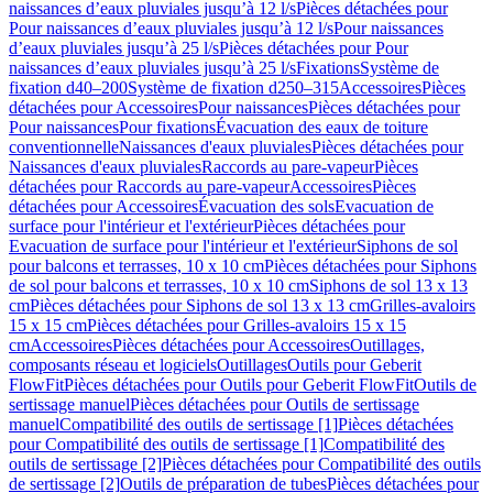
naissances d’eaux pluviales jusqu’à 12 l/s
Pièces détachées pour
Pour naissances d’eaux pluviales jusqu’à 12 l/s
Pour naissances
d’eaux pluviales jusqu’à 25 l/s
Pièces détachées pour Pour
naissances d’eaux pluviales jusqu’à 25 l/s
Fixations
Système de
fixation d40–200
Système de fixation d250–315
Accessoires
Pièces
détachées pour Accessoires
Pour naissances
Pièces détachées pour
Pour naissances
Pour fixations
Évacuation des eaux de toiture
conventionnelle
Naissances d'eaux pluviales
Pièces détachées pour
Naissances d'eaux pluviales
Raccords au pare-vapeur
Pièces
détachées pour Raccords au pare-vapeur
Accessoires
Pièces
détachées pour Accessoires
Évacuation des sols
Evacuation de
surface pour l'intérieur et l'extérieur
Pièces détachées pour
Evacuation de surface pour l'intérieur et l'extérieur
Siphons de sol
pour balcons et terrasses, 10 x 10 cm
Pièces détachées pour Siphons
de sol pour balcons et terrasses, 10 x 10 cm
Siphons de sol 13 x 13
cm
Pièces détachées pour Siphons de sol 13 x 13 cm
Grilles-avaloirs
15 x 15 cm
Pièces détachées pour Grilles-avaloirs 15 x 15
cm
Accessoires
Pièces détachées pour Accessoires
Outillages,
composants réseau et logiciels
Outillages
Outils pour Geberit
FlowFit
Pièces détachées pour Outils pour Geberit FlowFit
Outils de
sertissage manuel
Pièces détachées pour Outils de sertissage
manuel
Compatibilité des outils de sertissage [1]
Pièces détachées
pour Compatibilité des outils de sertissage [1]
Compatibilité des
outils de sertissage [2]
Pièces détachées pour Compatibilité des outils
de sertissage [2]
Outils de préparation de tubes
Pièces détachées pour