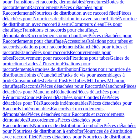
pour Transitions et raccords, démontables
Fermetures
Boîtes de
raccordement
Raccordements
Pièces détachées pour
Raccordements
Nourrices de distribution avec raccord fileté
Pièces
détachées pour Nourrices de distribution avec raccord fileté
Nourrice
de distribution avec raccord à sertir
Compteurs d'eau
Tés pour
chauffage
Transitions et raccords pour chauffage,
démontables
Raccordements pour chauffage
Pièces détachées pour
Raccordements pour chauffage
Accessoires
Isolations pour tubes et
raccords
Isolations pour raccordements
Étanchéités pour tubes et
raccords
Étanchéités pour raccords
Recouvrements pour
tubes
Recouvrement pour raccords
Fixations pour tubes
Gaines de
protection et aides à l'insertion
Fixations pour
raccordements
Armoires de distribution
Fixations pour nourrice de
distribution
Joints d’étanchéité
Packs de vis pour assemblages à
bride
Consommables
Geberit PushFit
Tubes ML
Tubes ML pour
chauffage
Raccords
Pièces détachées pour Raccords
Manchons
Pièces
détachées pour Manchons
Réductions
Pièces détachées pour
Réductions
Coudes
Pièces détachées pour Coudes
Tés
Pièces
détachées pour Tés
Raccords indémontables
Pièces détachées pour
Raccords indémontables
Raccords et raccordements,
démontables
Pièces détachées pour Raccords et raccordements,
démontables
Raccordements
Pièces détachées pour
Raccordements
Nourrices de distribution à emboîter
Pièces détachées
pour Nourrices de distribution à emboîter
Nourrices de distribution
avec raccord fileté
Pièces détachées pour Nourrices de distribution