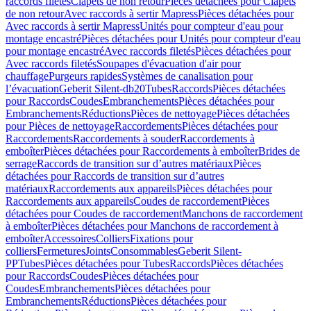
raccords filetés
Clapets de non retour
Pièces détachées pour Clapets
de non retour
Avec raccords à sertir Mapress
Pièces détachées pour
Avec raccords à sertir Mapress
Unités pour compteur d'eau pour
montage encastré
Pièces détachées pour Unités pour compteur d'eau
pour montage encastré
Avec raccords filetés
Pièces détachées pour
Avec raccords filetés
Soupapes d'évacuation d'air pour
chauffage
Purgeurs rapides
Systèmes de canalisation pour
l’évacuation
Geberit Silent-db20
Tubes
Raccords
Pièces détachées
pour Raccords
Coudes
Embranchements
Pièces détachées pour
Embranchements
Réductions
Pièces de nettoyage
Pièces détachées
pour Pièces de nettoyage
Raccordements
Pièces détachées pour
Raccordements
Raccordements à souder
Raccordements à
emboîter
Pièces détachées pour Raccordements à emboîter
Brides de
serrage
Raccords de transition sur d’autres matériaux
Pièces
détachées pour Raccords de transition sur d’autres
matériaux
Raccordements aux appareils
Pièces détachées pour
Raccordements aux appareils
Coudes de raccordement
Pièces
détachées pour Coudes de raccordement
Manchons de raccordement
à emboîter
Pièces détachées pour Manchons de raccordement à
emboîter
Accessoires
Colliers
Fixations pour
colliers
Fermetures
Joints
Consommables
Geberit Silent-
PP
Tubes
Pièces détachées pour Tubes
Raccords
Pièces détachées
pour Raccords
Coudes
Pièces détachées pour
Coudes
Embranchements
Pièces détachées pour
Embranchements
Réductions
Pièces détachées pour