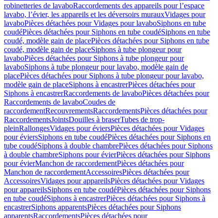
robinetteries de lavabo
Raccordements des appareils pour l’espace
lavabo, l’évier, les appareils et les déversoirs muraux
Vidages pour
lavabo
Pièces détachées pour Vidages pour lavabo
Siphons en tube
coudé
Pièces détachées pour Siphons en tube coudé
Siphons en tube
coudé, modèle gain de place
Pièces détachées pour Siphons en tube
coudé, modèle gain de place
Siphons à tube plongeur pour
lavabo
Pièces détachées pour Siphons à tube plongeur pour
lavabo
Siphons à tube plongeur pour lavabo, modèle gain de
place
Pièces détachées pour Siphons à tube plongeur pour lavabo,
modèle gain de place
Siphons à encastrer
Pièces détachées pour
Siphons à encastrer
Raccordements de lavabo
Pièces détachées pour
Raccordements de lavabo
Coudes de
raccordement
Recouvrements
Raccordements
Pièces détachées pour
Raccordements
Joints
Douilles à braser
Tubes de trop-
plein
Rallonges
Vidages pour éviers
Pièces détachées pour Vidages
pour éviers
Siphons en tube coudé
Pièces détachées pour Siphons en
tube coudé
Siphons à double chambre
Pièces détachées pour Siphons
à double chambre
Siphons pour évier
Pièces détachées pour Siphons
pour évier
Manchon de raccordement
Pièces détachées pour
Manchon de raccordement
Accessoires
Pièces détachées pour
Accessoires
Vidages pour appareils
Pièces détachées pour Vidages
pour appareils
Siphons en tube coudé
Pièces détachées pour Siphons
en tube coudé
Siphons à encastrer
Pièces détachées pour Siphons à
encastrer
Siphons apparents
Pièces détachées pour Siphons
apparents
Raccordements
Pièces détachées pour