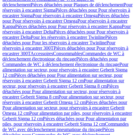
déclenchement
Pièces détachées pour Plaques de déclenchement
Pour
réservoirs à encastrer Sigma
Pièces détachées pour Pour réservoirs à
encastrer Sigma
Pour réservoirs à encastrer Omega
Pièces détachées
pour Pour réservoirs à encastrer Omega
Pour réservoirs à encastrer
Kappa
Pièces détachées pour Pour réservoirs à encastrer Kappa
Pour
réservoirs à encastrer Delta
Pièces détachées pour Pour réservoirs à
encastrer Delta
Pour les réservoirs à encastrer Twinline
Pièces
détachées pour Pour les réservoirs à encastrer Twinline
Pour
réservoirs à encastrer 300T
Pièces détachées pour Pour réservoirs à
encastrer 300T
Accessoires
Consommables
Commandes de WC à
déclenchement électronique du rinçage
Pièces détachées pour
Commandes de WC à déclenchement électronique du rinçage
Pour
alimentation sur secteur, pour réservoirs à encastrer Geberit Sigma
12 cm
Pièces détachées pour Pour alimentation sur secteur, pour
réservoirs à encastrer Geberit Sigma 12 cm
Pour alimentation sur
secteur, pour réservoirs à encastrer Geberit Sigma 8 cm
Pièces
détachées pour Pour alimentation sur secteur, pour réservoirs à
encastrer Geberit Sigma 8 cm
Pour alimentation sur secteur, pour
réservoirs à encastrer Geberit Omega 12 cm
Pièces détachées pour
Pour alimentation sur secteur, pour réservoirs à encastrer Geberit
Omega 12 cm
Pour alimentation par piles, pour réservoirs à encastrer
Geberit Sigma 12 cm
Pièces détachées pour Pour alimentation par
piles, pour réservoirs à encastrer Geberit Sigma 12 cm
Commandes
de WC avec déclenchement pneumatique du rinçage
Pièces
détachées pour Commandes de WC avec déclenchement