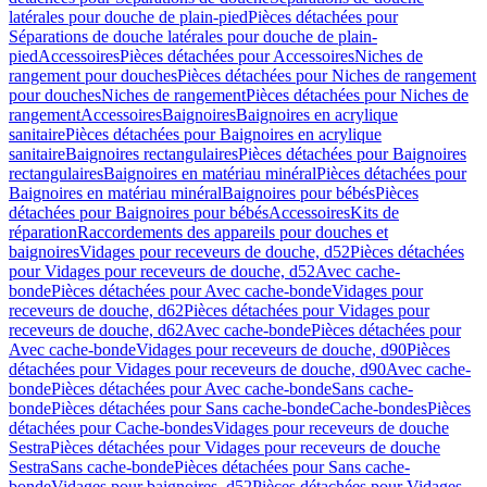
latérales pour douche de plain-pied
Pièces détachées pour
Séparations de douche latérales pour douche de plain-
pied
Accessoires
Pièces détachées pour Accessoires
Niches de
rangement pour douches
Pièces détachées pour Niches de rangement
pour douches
Niches de rangement
Pièces détachées pour Niches de
rangement
Accessoires
Baignoires
Baignoires en acrylique
sanitaire
Pièces détachées pour Baignoires en acrylique
sanitaire
Baignoires rectangulaires
Pièces détachées pour Baignoires
rectangulaires
Baignoires en matériau minéral
Pièces détachées pour
Baignoires en matériau minéral
Baignoires pour bébés
Pièces
détachées pour Baignoires pour bébés
Accessoires
Kits de
réparation
Raccordements des appareils pour douches et
baignoires
Vidages pour receveurs de douche, d52
Pièces détachées
pour Vidages pour receveurs de douche, d52
Avec cache-
bonde
Pièces détachées pour Avec cache-bonde
Vidages pour
receveurs de douche, d62
Pièces détachées pour Vidages pour
receveurs de douche, d62
Avec cache-bonde
Pièces détachées pour
Avec cache-bonde
Vidages pour receveurs de douche, d90
Pièces
détachées pour Vidages pour receveurs de douche, d90
Avec cache-
bonde
Pièces détachées pour Avec cache-bonde
Sans cache-
bonde
Pièces détachées pour Sans cache-bonde
Cache-bondes
Pièces
détachées pour Cache-bondes
Vidages pour receveurs de douche
Sestra
Pièces détachées pour Vidages pour receveurs de douche
Sestra
Sans cache-bonde
Pièces détachées pour Sans cache-
bonde
Vidages pour baignoires, d52
Pièces détachées pour Vidages