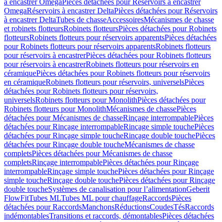
à encastrer Omega
Pièces détachées pour Réservoirs à encastrer
Omega
Réservoirs à encastrer Delta
Pièces détachées pour Réservoirs
à encastrer Delta
Tubes de chasse
Accessoires
Mécanismes de chasse
et robinets flotteurs
Robinets flotteurs
Pièces détachées pour Robinets
flotteurs
Robinets flotteurs pour réservoirs apparents
Pièces détachées
pour Robinets flotteurs pour réservoirs apparents
Robinets flotteurs
pour réservoirs à encastrer
Pièces détachées pour Robinets flotteurs
pour réservoirs à encastrer
Robinets flotteurs pour réservoirs en
céramique
Pièces détachées pour Robinets flotteurs pour réservoirs
en céramique
Robinets flotteurs pour réservoirs, universels
Pièces
détachées pour Robinets flotteurs pour réservoirs,
universels
Robinets flotteurs pour Monolith
Pièces détachées pour
Robinets flotteurs pour Monolith
Mécanismes de chasse
Pièces
détachées pour Mécanismes de chasse
Rinçage interrompable
Pièces
détachées pour Rinçage interrompable
Rinçage simple touche
Pièces
détachées pour Rinçage simple touche
Rinçage double touche
Pièces
détachées pour Rinçage double touche
Mécanismes de chasse
complets
Pièces détachées pour Mécanismes de chasse
complets
Rinçage interrompable
Pièces détachées pour Rinçage
interrompable
Rinçage simple touche
Pièces détachées pour Rinçage
simple touche
Rinçage double touche
Pièces détachées pour Rinçage
double touche
Systèmes de canalisation pour l’alimentation
Geberit
FlowFit
Tubes ML
Tubes ML pour chauffage
Raccords
Pièces
détachées pour Raccords
Manchons
Réductions
Coudes
Tés
Raccords
indémontables
Transitions et raccords, démontables
Pièces détachées