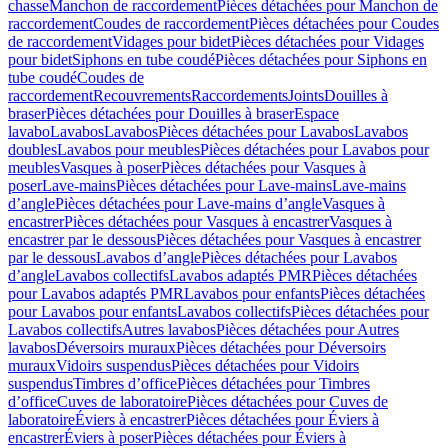
chasse
Manchon de raccordement
Pièces détachées pour Manchon de
raccordement
Coudes de raccordement
Pièces détachées pour Coudes
de raccordement
Vidages pour bidet
Pièces détachées pour Vidages
pour bidet
Siphons en tube coudé
Pièces détachées pour Siphons en
tube coudé
Coudes de
raccordement
Recouvrements
Raccordements
Joints
Douilles à
braser
Pièces détachées pour Douilles à braser
Espace
lavabo
Lavabos
Lavabos
Pièces détachées pour Lavabos
Lavabos
doubles
Lavabos pour meubles
Pièces détachées pour Lavabos pour
meubles
Vasques à poser
Pièces détachées pour Vasques à
poser
Lave-mains
Pièces détachées pour Lave-mains
Lave-mains
d’angle
Pièces détachées pour Lave-mains d’angle
Vasques à
encastrer
Pièces détachées pour Vasques à encastrer
Vasques à
encastrer par le dessous
Pièces détachées pour Vasques à encastrer
par le dessous
Lavabos d’angle
Pièces détachées pour Lavabos
d’angle
Lavabos collectifs
Lavabos adaptés PMR
Pièces détachées
pour Lavabos adaptés PMR
Lavabos pour enfants
Pièces détachées
pour Lavabos pour enfants
Lavabos collectifs
Pièces détachées pour
Lavabos collectifs
Autres lavabos
Pièces détachées pour Autres
lavabos
Déversoirs muraux
Pièces détachées pour Déversoirs
muraux
Vidoirs suspendus
Pièces détachées pour Vidoirs
suspendus
Timbres dʼoffice
Pièces détachées pour Timbres
dʼoffice
Cuves de laboratoire
Pièces détachées pour Cuves de
laboratoire
Éviers à encastrer
Pièces détachées pour Éviers à
encastrer
Éviers à poser
Pièces détachées pour Éviers à