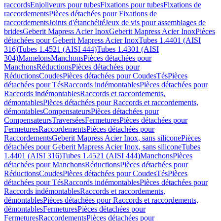
raccords
Enjoliveurs pour tubes
Fixations pour tubes
Fixations de
raccordements
Pièces détachées pour Fixations de
raccordements
Joints d'étanchéité
Jeux de vis pour assemblages de
brides
Geberit Mapress Acier Inox
Geberit Mapress Acier Inox
Pièces
détachées pour Geberit Mapress Acier Inox
Tubes 1.4401 (AISI
316)
Tubes 1.4521 (AISI 444)
Tubes 1.4301 (AISI
304)
Mamelons
Manchons
Pièces détachées pour
Manchons
Réductions
Pièces détachées pour
Réductions
Coudes
Pièces détachées pour Coudes
Tés
Pièces
détachées pour Tés
Raccords indémontables
Pièces détachées pour
Raccords indémontables
Raccords et raccordements,
démontables
Pièces détachées pour Raccords et raccordements,
démontables
Compensateurs
Pièces détachées pour
Compensateurs
Traversées
Fermetures
Pièces détachées pour
Fermetures
Raccordements
Pièces détachées pour
Raccordements
Geberit Mapress Acier Inox, sans silicone
Pièces
détachées pour Geberit Mapress Acier Inox, sans silicone
Tubes
1.4401 (AISI 316)
Tubes 1.4521 (AISI 444)
Manchons
Pièces
détachées pour Manchons
Réductions
Pièces détachées pour
Réductions
Coudes
Pièces détachées pour Coudes
Tés
Pièces
détachées pour Tés
Raccords indémontables
Pièces détachées pour
Raccords indémontables
Raccords et raccordements,
démontables
Pièces détachées pour Raccords et raccordements,
démontables
Fermetures
Pièces détachées pour
Fermetures
Raccordements
Pièces détachées pour