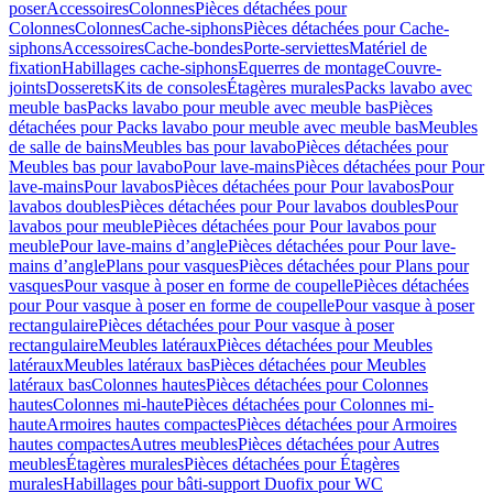
poser
Accessoires
Colonnes
Pièces détachées pour
Colonnes
Colonnes
Cache-siphons
Pièces détachées pour Cache-
siphons
Accessoires
Cache-bondes
Porte-serviettes
Matériel de
fixation
Habillages cache-siphons
Equerres de montage
Couvre-
joints
Dosserets
Kits de consoles
Étagères murales
Packs lavabo avec
meuble bas
Packs lavabo pour meuble avec meuble bas
Pièces
détachées pour Packs lavabo pour meuble avec meuble bas
Meubles
de salle de bains
Meubles bas pour lavabo
Pièces détachées pour
Meubles bas pour lavabo
Pour lave-mains
Pièces détachées pour Pour
lave-mains
Pour lavabos
Pièces détachées pour Pour lavabos
Pour
lavabos doubles
Pièces détachées pour Pour lavabos doubles
Pour
lavabos pour meuble
Pièces détachées pour Pour lavabos pour
meuble
Pour lave-mains d’angle
Pièces détachées pour Pour lave-
mains d’angle
Plans pour vasques
Pièces détachées pour Plans pour
vasques
Pour vasque à poser en forme de coupelle
Pièces détachées
pour Pour vasque à poser en forme de coupelle
Pour vasque à poser
rectangulaire
Pièces détachées pour Pour vasque à poser
rectangulaire
Meubles latéraux
Pièces détachées pour Meubles
latéraux
Meubles latéraux bas
Pièces détachées pour Meubles
latéraux bas
Colonnes hautes
Pièces détachées pour Colonnes
hautes
Colonnes mi-haute
Pièces détachées pour Colonnes mi-
haute
Armoires hautes compactes
Pièces détachées pour Armoires
hautes compactes
Autres meubles
Pièces détachées pour Autres
meubles
Étagères murales
Pièces détachées pour Étagères
murales
Habillages pour bâti-support Duofix pour WC