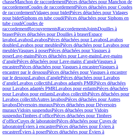
chasse
Manchon de raccordement
Pièces détachées pour Manchon de
raccordement
Coudes de raccordement
Pièces détachées pour Coudes
de raccordement
Vidages pour bidet
Pièces détachées pour Vidages
pour bidet
Siphons en tube coudé
Pièces détachées pour Siphons en
tube coudé
Coudes de
raccordement
Recouvrements
Raccordements
Joints
Douilles à
braser
Pièces détachées pour Douilles à braser
Espace
lavabo
Lavabos
Lavabos
Pièces détachées pour Lavabos
Lavabos
doubles
Lavabos pour meubles
Pièces détachées pour Lavabos pour
meubles
Vasques à poser
Pièces détachées pour Vasques à
poser
Lave-mains
Pièces détachées pour Lave-mains
Lave-mains
d’angle
Pièces détachées pour Lave-mains d’angle
Vasques à
encastrer
Pièces détachées pour Vasques à encastrer
Vasques à
encastrer par le dessous
Pièces détachées pour Vasques à encastrer
par le dessous
Lavabos d’angle
Pièces détachées pour Lavabos
d’angle
Lavabos collectifs
Lavabos adaptés PMR
Pièces détachées
pour Lavabos adaptés PMR
Lavabos pour enfants
Pièces détachées
pour Lavabos pour enfants
Lavabos collectifs
Pièces détachées pour
Lavabos collectifs
Autres lavabos
Pièces détachées pour Autres
lavabos
Déversoirs muraux
Pièces détachées pour Déversoirs
muraux
Vidoirs suspendus
Pièces détachées pour Vidoirs
suspendus
Timbres dʼoffice
Pièces détachées pour Timbres
dʼoffice
Cuves de laboratoire
Pièces détachées pour Cuves de
laboratoire
Éviers à encastrer
Pièces détachées pour Éviers à
encastrer
Éviers à poser
Pièces détachées pour Éviers à