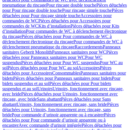
pneumatique du rinçage
Pour rinçage double touche
Pièces détachées
pour Pour rinçage double touche
Pour rinçage simple touche
Pièces
détachées pour Pour rinçage simple touche
Accessoires pour
commandes de WC
Pièces détachées pour Accessoires pour
commandes de WC
Kits d’installation
Pièces détachées pour Kits
d’installation
Pour commandes de WC à déclenchement électronique
du rinçage
Pièces détachées pour Pour commandes de WC à
déclenchement électronique du rinçage
Pour commandes de WC à
déclenchement pneumatique du rinçage
Raccordements
Panneaux
sanitaires Geberit Monolith
Panneaux sanitaires pour WC
Pièces
détachées pour Panneaux sanitaires pour WC
Pour WC
suspendus
Pièces détachées pour Pour WC suspendus
Pour WC au
sol
Pièces détachées pour Pour WC au sol
Accessoires
Pièces
détachées pour Accessoires
Consommables
Panneaux sanitaires pour
bidets
Pièces détachées pour Panneaux sanitaires pour bidets
Pour
bidets suspendus et au sol
Pièces détachées pour Pour bidets
suspendus et au sol
Urinoirs
Urinoirs, fonctionnement avec rinçage,
avec bride
Pièces détachées pour Urinoirs, fonctionnement avec
rinçage, avec bride
Sans abattant
Pièces détachées pour Sans
abattant
Urinoirs, fonctionnement avec rinçage, sans bride
Pièces
détachées pour Urinoirs, fonctionnement avec rinçage, sans
bride
Pour commande d’urinoir apparente ou à encastrer
Pièces
détachées pour Pour commande d’urinoir apparente ou à
encastrer
Avec commande d'urinoir intégrée
Pièces détachées pour