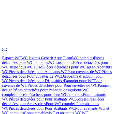
FR
Espace WC
WC lavants Geberit AquaClean
WC complets
Pièces
détachées pour WC complets
WC suspendus
Pièces détachées pour
WC suspendus
WC au sol
Pièces détachées pour WC au sol
Abattants
WC
Pièces détachées pour Abattants WC
Pour cuvettes de WC
Pièces
détachées pour Pour cuvettes de WC
Dispositifs d’appoint pour
WC
Pièces détachées pour Dispositifs d’appoint pour WC
Pour
cuvettes de WC
Pièces détachées pour Pour cuvettes de WC
Panneau
design
Pièces détachées pour Panneau design
Pour WC
complets
Pièces détachées pour Pour WC complets
Pour abattants
WC
Pièces détachées pour Pour abattants WC
Accessoires
Pièces
détachées pour Accessoires
Pour WC complets
Pour abattants
WC
Pièces détachées pour Pour abattants WC
Pour abattants WC et
WC complets
Consommables
WC et abattants WC
WC