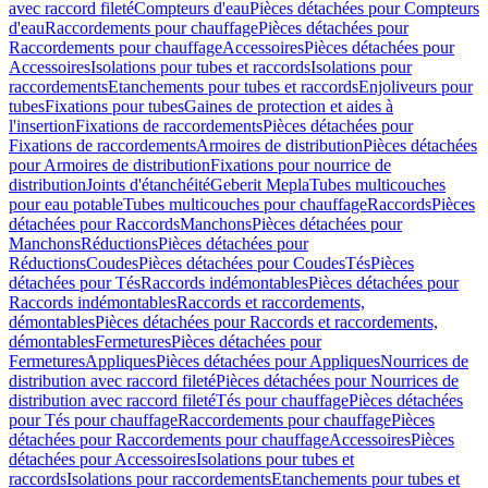
avec raccord fileté
Compteurs d'eau
Pièces détachées pour Compteurs
d'eau
Raccordements pour chauffage
Pièces détachées pour
Raccordements pour chauffage
Accessoires
Pièces détachées pour
Accessoires
Isolations pour tubes et raccords
Isolations pour
raccordements
Etanchements pour tubes et raccords
Enjoliveurs pour
tubes
Fixations pour tubes
Gaines de protection et aides à
l'insertion
Fixations de raccordements
Pièces détachées pour
Fixations de raccordements
Armoires de distribution
Pièces détachées
pour Armoires de distribution
Fixations pour nourrice de
distribution
Joints d'étanchéité
Geberit Mepla
Tubes multicouches
pour eau potable
Tubes multicouches pour chauffage
Raccords
Pièces
détachées pour Raccords
Manchons
Pièces détachées pour
Manchons
Réductions
Pièces détachées pour
Réductions
Coudes
Pièces détachées pour Coudes
Tés
Pièces
détachées pour Tés
Raccords indémontables
Pièces détachées pour
Raccords indémontables
Raccords et raccordements,
démontables
Pièces détachées pour Raccords et raccordements,
démontables
Fermetures
Pièces détachées pour
Fermetures
Appliques
Pièces détachées pour Appliques
Nourrices de
distribution avec raccord fileté
Pièces détachées pour Nourrices de
distribution avec raccord fileté
Tés pour chauffage
Pièces détachées
pour Tés pour chauffage
Raccordements pour chauffage
Pièces
détachées pour Raccordements pour chauffage
Accessoires
Pièces
détachées pour Accessoires
Isolations pour tubes et
raccords
Isolations pour raccordements
Etanchements pour tubes et