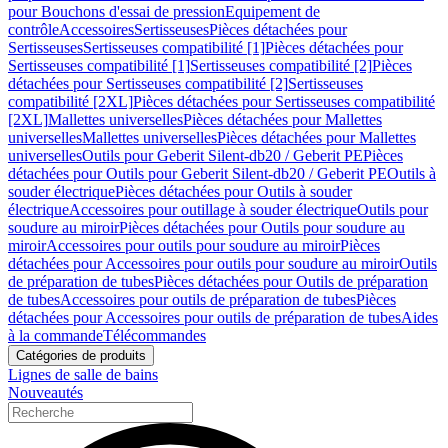
pour Bouchons d'essai de pression
Equipement de
contrôle
Accessoires
Sertisseuses
Pièces détachées pour
Sertisseuses
Sertisseuses compatibilité [1]
Pièces détachées pour
Sertisseuses compatibilité [1]
Sertisseuses compatibilité [2]
Pièces
détachées pour Sertisseuses compatibilité [2]
Sertisseuses
compatibilité [2XL]
Pièces détachées pour Sertisseuses compatibilité
[2XL]
Mallettes universelles
Pièces détachées pour Mallettes
universelles
Mallettes universelles
Pièces détachées pour Mallettes
universelles
Outils pour Geberit Silent-db20 / Geberit PE
Pièces
détachées pour Outils pour Geberit Silent-db20 / Geberit PE
Outils à
souder électrique
Pièces détachées pour Outils à souder
électrique
Accessoires pour outillage à souder électrique
Outils pour
soudure au miroir
Pièces détachées pour Outils pour soudure au
miroir
Accessoires pour outils pour soudure au miroir
Pièces
détachées pour Accessoires pour outils pour soudure au miroir
Outils
de préparation de tubes
Pièces détachées pour Outils de préparation
de tubes
Accessoires pour outils de préparation de tubes
Pièces
détachées pour Accessoires pour outils de préparation de tubes
Aides
à la commande
Télécommandes
Catégories de produits
Lignes de salle de bains
Nouveautés