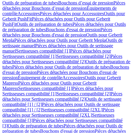
Outils de préparation de tubes
Bouchons d’essai de pression
Pièces
détachées pour Bouchons d’essai de pression
Équipements de
contrôle
Accessoires
Pièces détachées pour Accessoires
Outils pour
Geberit PushFit
Pièces détachées pour Outils pour Geberit
PushFit
Outils de préparation de tubes
Pièces détachées pour Outils
de préparation de tubes
Bouchons d'essai de pression
Pièces
détachées pour Bouchons d'essai de pression
Outils pour Geberit
Mepla
Pièces détachées pour Outils pour Geberit Mepla
Outils de
sertissage manuel
Pièces détachées pour Outils de sertissage
manuel
Sertisseuses compatibilité [1]
Pièces détachées pour
Sertisseuses compatibilité [1]
Sertisseuses compatibilité [2]
Pièces
détachées pour Sertisseuses compatibilité [2]
Outils de préparation de
tubes
Pièces détachées pour Outils de préparation de tubes
Bouchons
d'essai de pression
Pièces détachées pour Bouchons d'essai de
pression
Équipement de contrôle
Accessoires
Outils pour Geberit
Mapress
Pièces détachées pour Outils pour Geberit
Mapress
Sertisseuses compatibilité [1]
Pièces détachées pour
Sertisseuses compatibilité [1]
Sertisseuses compatibilité [2]
Pièces
détachées pour Sertisseuses compatibilité [2]
Outils de sertissage
compatibilité [1] / [2]
Pièces détachées pour Outils de sertissage
compatibilité [1] / [2]
Sertisseuses compatibilité [2XL]
Pièces
détachées pour Sertisseuses compatibilité [2XL]
Sertisseuses
compatibilité [3]
Pièces détachées pour Sertisseuses compatibilité
[3]
Outils de préparation de tubes
Pièces détachées pour Outils de
préparation de tubes
Bouchons d'essai de pression
Pièces détachées