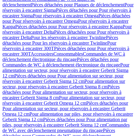
déclenchement
Pièces détachées pour Plaques de déclenchement
Pour
réservoirs à encastrer Sigma
Pièces détachées pour Pour réservoirs à
encastrer Sigma
Pour réservoirs à encastrer Omega
Pièces détachées
pour Pour réservoirs à encastrer Omega
Pour réservoirs à encastrer
Kappa
Pièces détachées pour Pour réservoirs à encastrer Kappa
Pour
réservoirs à encastrer Delta
Pièces détachées pour Pour réservoirs à
encastrer Delta
Pour les réservoirs à encastrer Twinline
Pièces
détachées pour Pour les réservoirs à encastrer Twinline
Pour
réservoirs à encastrer 300T
Pièces détachées pour Pour réservoirs à
encastrer 300T
Accessoires
Consommables
Commandes de WC à
déclenchement électronique du rinçage
Pièces détachées pour
Commandes de WC à déclenchement électronique du rinçage
Pour
alimentation sur secteur, pour réservoirs à encastrer Geberit Sigma
12 cm
Pièces détachées pour Pour alimentation sur secteur, pour
réservoirs à encastrer Geberit Sigma 12 cm
Pour alimentation sur
secteur, pour réservoirs à encastrer Geberit Sigma 8 cm
Pièces
détachées pour Pour alimentation sur secteur, pour réservoirs à
encastrer Geberit Sigma 8 cm
Pour alimentation sur secteur, pour
réservoirs à encastrer Geberit Omega 12 cm
Pièces détachées pour
Pour alimentation sur secteur, pour réservoirs à encastrer Geberit
Omega 12 cm
Pour alimentation par piles, pour réservoirs à encastrer
Geberit Sigma 12 cm
Pièces détachées pour Pour alimentation par
piles, pour réservoirs à encastrer Geberit Sigma 12 cm
Commandes
de WC avec déclenchement pneumatique du rinçage
Pièces
détachées pour Commandes de WC avec déclenchement