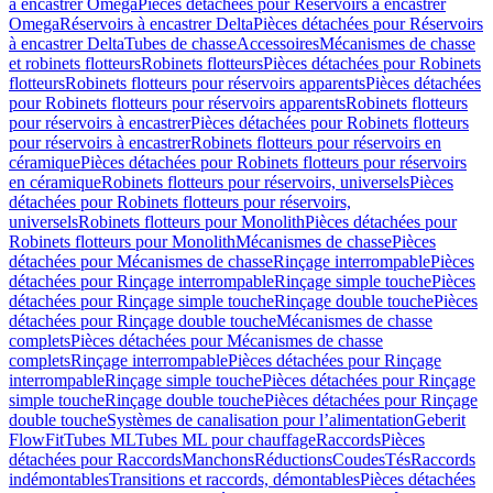
à encastrer Omega
Pièces détachées pour Réservoirs à encastrer
Omega
Réservoirs à encastrer Delta
Pièces détachées pour Réservoirs
à encastrer Delta
Tubes de chasse
Accessoires
Mécanismes de chasse
et robinets flotteurs
Robinets flotteurs
Pièces détachées pour Robinets
flotteurs
Robinets flotteurs pour réservoirs apparents
Pièces détachées
pour Robinets flotteurs pour réservoirs apparents
Robinets flotteurs
pour réservoirs à encastrer
Pièces détachées pour Robinets flotteurs
pour réservoirs à encastrer
Robinets flotteurs pour réservoirs en
céramique
Pièces détachées pour Robinets flotteurs pour réservoirs
en céramique
Robinets flotteurs pour réservoirs, universels
Pièces
détachées pour Robinets flotteurs pour réservoirs,
universels
Robinets flotteurs pour Monolith
Pièces détachées pour
Robinets flotteurs pour Monolith
Mécanismes de chasse
Pièces
détachées pour Mécanismes de chasse
Rinçage interrompable
Pièces
détachées pour Rinçage interrompable
Rinçage simple touche
Pièces
détachées pour Rinçage simple touche
Rinçage double touche
Pièces
détachées pour Rinçage double touche
Mécanismes de chasse
complets
Pièces détachées pour Mécanismes de chasse
complets
Rinçage interrompable
Pièces détachées pour Rinçage
interrompable
Rinçage simple touche
Pièces détachées pour Rinçage
simple touche
Rinçage double touche
Pièces détachées pour Rinçage
double touche
Systèmes de canalisation pour l’alimentation
Geberit
FlowFit
Tubes ML
Tubes ML pour chauffage
Raccords
Pièces
détachées pour Raccords
Manchons
Réductions
Coudes
Tés
Raccords
indémontables
Transitions et raccords, démontables
Pièces détachées