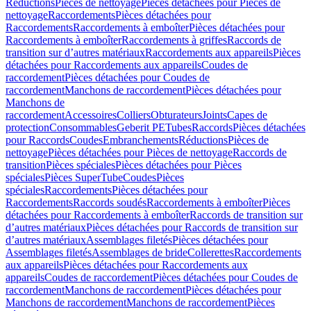
Réductions
Pièces de nettoyage
Pièces détachées pour Pièces de
nettoyage
Raccordements
Pièces détachées pour
Raccordements
Raccordements à emboîter
Pièces détachées pour
Raccordements à emboîter
Raccordements à griffes
Raccords de
transition sur d’autres matériaux
Raccordements aux appareils
Pièces
détachées pour Raccordements aux appareils
Coudes de
raccordement
Pièces détachées pour Coudes de
raccordement
Manchons de raccordement
Pièces détachées pour
Manchons de
raccordement
Accessoires
Colliers
Obturateurs
Joints
Capes de
protection
Consommables
Geberit PE
Tubes
Raccords
Pièces détachées
pour Raccords
Coudes
Embranchements
Réductions
Pièces de
nettoyage
Pièces détachées pour Pièces de nettoyage
Raccords de
transition
Pièces spéciales
Pièces détachées pour Pièces
spéciales
Pièces SuperTube
Coudes
Pièces
spéciales
Raccordements
Pièces détachées pour
Raccordements
Raccords soudés
Raccordements à emboîter
Pièces
détachées pour Raccordements à emboîter
Raccords de transition sur
d’autres matériaux
Pièces détachées pour Raccords de transition sur
d’autres matériaux
Assemblages filetés
Pièces détachées pour
Assemblages filetés
Assemblages de bride
Collerettes
Raccordements
aux appareils
Pièces détachées pour Raccordements aux
appareils
Coudes de raccordement
Pièces détachées pour Coudes de
raccordement
Manchons de raccordement
Pièces détachées pour
Manchons de raccordement
Manchons de raccordement
Pièces