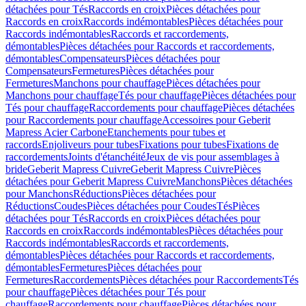
détachées pour Tés
Raccords en croix
Pièces détachées pour
Raccords en croix
Raccords indémontables
Pièces détachées pour
Raccords indémontables
Raccords et raccordements,
démontables
Pièces détachées pour Raccords et raccordements,
démontables
Compensateurs
Pièces détachées pour
Compensateurs
Fermetures
Pièces détachées pour
Fermetures
Manchons pour chauffage
Pièces détachées pour
Manchons pour chauffage
Tés pour chauffage
Pièces détachées pour
Tés pour chauffage
Raccordements pour chauffage
Pièces détachées
pour Raccordements pour chauffage
Accessoires pour Geberit
Mapress Acier Carbone
Etanchements pour tubes et
raccords
Enjoliveurs pour tubes
Fixations pour tubes
Fixations de
raccordements
Joints d'étanchéité
Jeux de vis pour assemblages à
bride
Geberit Mapress Cuivre
Geberit Mapress Cuivre
Pièces
détachées pour Geberit Mapress Cuivre
Manchons
Pièces détachées
pour Manchons
Réductions
Pièces détachées pour
Réductions
Coudes
Pièces détachées pour Coudes
Tés
Pièces
détachées pour Tés
Raccords en croix
Pièces détachées pour
Raccords en croix
Raccords indémontables
Pièces détachées pour
Raccords indémontables
Raccords et raccordements,
démontables
Pièces détachées pour Raccords et raccordements,
démontables
Fermetures
Pièces détachées pour
Fermetures
Raccordements
Pièces détachées pour Raccordements
Tés
pour chauffage
Pièces détachées pour Tés pour
chauffage
Raccordements pour chauffage
Pièces détachées pour