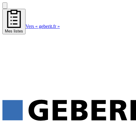
Vers « geberit.fr »
Mes listes