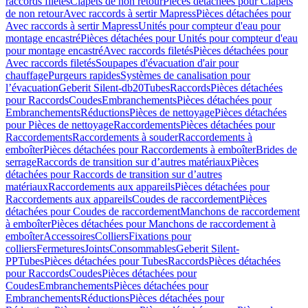
raccords filetés
Clapets de non retour
Pièces détachées pour Clapets
de non retour
Avec raccords à sertir Mapress
Pièces détachées pour
Avec raccords à sertir Mapress
Unités pour compteur d'eau pour
montage encastré
Pièces détachées pour Unités pour compteur d'eau
pour montage encastré
Avec raccords filetés
Pièces détachées pour
Avec raccords filetés
Soupapes d'évacuation d'air pour
chauffage
Purgeurs rapides
Systèmes de canalisation pour
l’évacuation
Geberit Silent-db20
Tubes
Raccords
Pièces détachées
pour Raccords
Coudes
Embranchements
Pièces détachées pour
Embranchements
Réductions
Pièces de nettoyage
Pièces détachées
pour Pièces de nettoyage
Raccordements
Pièces détachées pour
Raccordements
Raccordements à souder
Raccordements à
emboîter
Pièces détachées pour Raccordements à emboîter
Brides de
serrage
Raccords de transition sur d’autres matériaux
Pièces
détachées pour Raccords de transition sur d’autres
matériaux
Raccordements aux appareils
Pièces détachées pour
Raccordements aux appareils
Coudes de raccordement
Pièces
détachées pour Coudes de raccordement
Manchons de raccordement
à emboîter
Pièces détachées pour Manchons de raccordement à
emboîter
Accessoires
Colliers
Fixations pour
colliers
Fermetures
Joints
Consommables
Geberit Silent-
PP
Tubes
Pièces détachées pour Tubes
Raccords
Pièces détachées
pour Raccords
Coudes
Pièces détachées pour
Coudes
Embranchements
Pièces détachées pour
Embranchements
Réductions
Pièces détachées pour