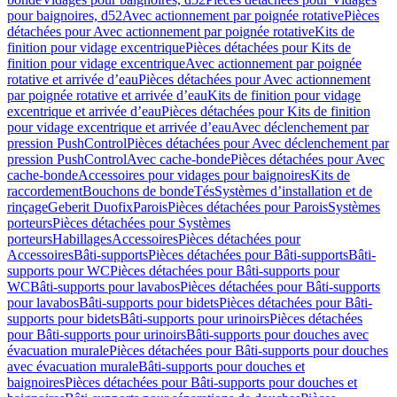
pour baignoires, d52
Avec actionnement par poignée rotative
Pièces
détachées pour Avec actionnement par poignée rotative
Kits de
finition pour vidage excentrique
Pièces détachées pour Kits de
finition pour vidage excentrique
Avec actionnement par poignée
rotative et arrivée d’eau
Pièces détachées pour Avec actionnement
par poignée rotative et arrivée d’eau
Kits de finition pour vidage
excentrique et arrivée d’eau
Pièces détachées pour Kits de finition
pour vidage excentrique et arrivée d’eau
Avec déclenchement par
pression PushControl
Pièces détachées pour Avec déclenchement par
pression PushControl
Avec cache-bonde
Pièces détachées pour Avec
cache-bonde
Accessoires pour vidages pour baignoires
Kits de
raccordement
Bouchons de bonde
Tés
Systèmes d’installation et de
rinçage
Geberit Duofix
Parois
Pièces détachées pour Parois
Systèmes
porteurs
Pièces détachées pour Systèmes
porteurs
Habillages
Accessoires
Pièces détachées pour
Accessoires
Bâti-supports
Pièces détachées pour Bâti-supports
Bâti-
supports pour WC
Pièces détachées pour Bâti-supports pour
WC
Bâti-supports pour lavabos
Pièces détachées pour Bâti-supports
pour lavabos
Bâti-supports pour bidets
Pièces détachées pour Bâti-
supports pour bidets
Bâti-supports pour urinoirs
Pièces détachées
pour Bâti-supports pour urinoirs
Bâti-supports pour douches avec
évacuation murale
Pièces détachées pour Bâti-supports pour douches
avec évacuation murale
Bâti-supports pour douches et
baignoires
Pièces détachées pour Bâti-supports pour douches et