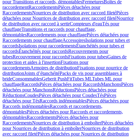
pour Transitions et raccords, démontables
Fermetures
Boîtes de
raccordement
Raccordements
Pièces détachées pour
Raccordements
Nourrices de distribution avec raccord fileté
Pièces
détachées pour Nourrices de distribution avec raccord fileté
Nourrice
de distribution avec raccord à sertir
Compteurs d'eau
Tés pour
chauffage
Transitions et raccords pour chauffage,
démontables
Raccordements pour chauffage
Pièces détachées pour
Raccordements pour chauffage
Accessoires
Isolations pour tubes et
raccords
Isolations pour raccordements
Étanchéités pour tubes et
raccords
Étanchéités pour raccords
Recouvrements pour
tubes
Recouvrement pour raccords
Fixations pour tubes
Gaines de
protection et aides à l'insertion
Fixations pour
raccordements
Armoires de distribution
Fixations pour nourrice de
distribution
Joints d’étanchéité
Packs de vis pour assemblages à
bride
Consommables
Geberit PushFit
Tubes ML
Tubes ML pour
chauffage
Raccords
Pièces détachées pour Raccords
Manchons
Pièces
détachées pour Manchons
Réductions
Pièces détachées pour
Réductions
Coudes
Pièces détachées pour Coudes
Tés
Pièces
détachées pour Tés
Raccords indémontables
Pièces détachées pour
Raccords indémontables
Raccords et raccordements,
démontables
Pièces détachées pour Raccords et raccordements,
démontables
Raccordements
Pièces détachées pour
Raccordements
Nourrices de distribution à emboîter
Pièces détachées
pour Nourrices de distribution à emboîter
Nourrices de distribution
avec raccord fileté
Pièces détachées pour Nourrices de distribution