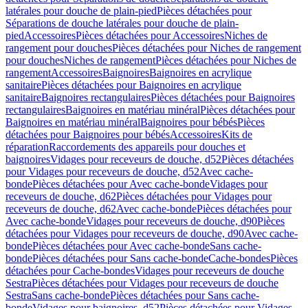
latérales pour douche de plain-pied
Pièces détachées pour
Séparations de douche latérales pour douche de plain-
pied
Accessoires
Pièces détachées pour Accessoires
Niches de
rangement pour douches
Pièces détachées pour Niches de rangement
pour douches
Niches de rangement
Pièces détachées pour Niches de
rangement
Accessoires
Baignoires
Baignoires en acrylique
sanitaire
Pièces détachées pour Baignoires en acrylique
sanitaire
Baignoires rectangulaires
Pièces détachées pour Baignoires
rectangulaires
Baignoires en matériau minéral
Pièces détachées pour
Baignoires en matériau minéral
Baignoires pour bébés
Pièces
détachées pour Baignoires pour bébés
Accessoires
Kits de
réparation
Raccordements des appareils pour douches et
baignoires
Vidages pour receveurs de douche, d52
Pièces détachées
pour Vidages pour receveurs de douche, d52
Avec cache-
bonde
Pièces détachées pour Avec cache-bonde
Vidages pour
receveurs de douche, d62
Pièces détachées pour Vidages pour
receveurs de douche, d62
Avec cache-bonde
Pièces détachées pour
Avec cache-bonde
Vidages pour receveurs de douche, d90
Pièces
détachées pour Vidages pour receveurs de douche, d90
Avec cache-
bonde
Pièces détachées pour Avec cache-bonde
Sans cache-
bonde
Pièces détachées pour Sans cache-bonde
Cache-bondes
Pièces
détachées pour Cache-bondes
Vidages pour receveurs de douche
Sestra
Pièces détachées pour Vidages pour receveurs de douche
Sestra
Sans cache-bonde
Pièces détachées pour Sans cache-
bonde
Vidages pour baignoires, d52
Pièces détachées pour Vidages