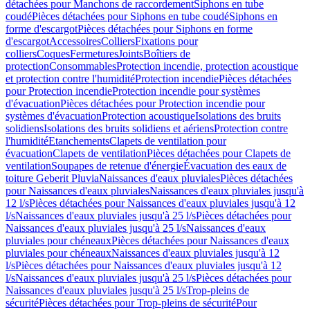
détachées pour Manchons de raccordement
Siphons en tube
coudé
Pièces détachées pour Siphons en tube coudé
Siphons en
forme d'escargot
Pièces détachées pour Siphons en forme
d'escargot
Accessoires
Colliers
Fixations pour
colliers
Coques
Fermetures
Joints
Boîtiers de
protection
Consommables
Protection incendie, protection acoustique
et protection contre l'humidité
Protection incendie
Pièces détachées
pour Protection incendie
Protection incendie pour systèmes
d'évacuation
Pièces détachées pour Protection incendie pour
systèmes d'évacuation
Protection acoustique
Isolations des bruits
solidiens
Isolations des bruits solidiens et aériens
Protection contre
l'humidité
Etanchements
Clapets de ventilation pour
évacuation
Clapets de ventilation
Pièces détachées pour Clapets de
ventilation
Soupapes de retenue d'énergie
Évacuation des eaux de
toiture Geberit Pluvia
Naissances d'eaux pluviales
Pièces détachées
pour Naissances d'eaux pluviales
Naissances d'eaux pluviales jusqu'à
12 l/s
Pièces détachées pour Naissances d'eaux pluviales jusqu'à 12
l/s
Naissances d'eaux pluviales jusqu'à 25 l/s
Pièces détachées pour
Naissances d'eaux pluviales jusqu'à 25 l/s
Naissances d'eaux
pluviales pour chéneaux
Pièces détachées pour Naissances d'eaux
pluviales pour chéneaux
Naissances d'eaux pluviales jusqu'à 12
l/s
Pièces détachées pour Naissances d'eaux pluviales jusqu'à 12
l/s
Naissances d'eaux pluviales jusqu'à 25 l/s
Pièces détachées pour
Naissances d'eaux pluviales jusqu'à 25 l/s
Trop-pleins de
sécurité
Pièces détachées pour Trop-pleins de sécurité
Pour