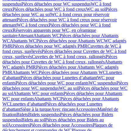
suspendus
Pièces détachées pour WC suspendus
WC à fond
creux
Pièces détachées pour WC à fond creux
WC au sol
Pièces
détachées pour WC au sol
WC à fond creux pour réservoir
attenant
Pièces détachées pour WC à fond creux pour réservoir
attenant
WC à fond creux
Pièces détachées pour WC à fond
creux
Réservoirs apparents pour WC, en céramique
sanitaire
Attenant
Abattants WC
Pièces détachées pour Abattants
WC
Abattants WC
Pièces détachées pour Abattants WC
WC adaptés
PMR
Pièces détachées pour WC adaptés PMR
Cuvettes de WC à
fond creux, surélevés
Pièces détachées pour Cuvettes de WC à fond
creux, surélevés
Cuvettes de WC à fond creux, rallongés
Pièces
détachées pour Cuvettes de WC à fond creux, rallongés
Abattants
WC adaptés PMR
Pièces détachées pour Abattants WC adaptés
PMR
Abattants WC
Pièces détachées pour Abattants WC
Lunettes
d’abattant
Pièces détachées pour Lunettes d’abattant
WC pour
enfants
Pièces détachées pour WC pour enfants
WC suspendus
Pièces
détachées pour WC suspendus
WC au sol
Pièces détachées pour WC
au sol
Abattants WC pour enfants
Pièces détachées pour Abattants
WC pour enfants
Abattants WC
Pièces détachées pour Abattants
WC
Lunettes d’abattant
Pièces détachées pour Lunettes
d’abattant
Siège à la turque
Avec rinçage
Accessoires
Matériel de
fixation
Bidets
Bidets suspendus
Pièces détachées pour Bidets
suspendus
Bidets au sol
Pièces détachées pour Bidets au
sol
Accessoires
Pièces détachées pour Accessoires
Plaques de
déclenchement et commandes de WC
Plaques de