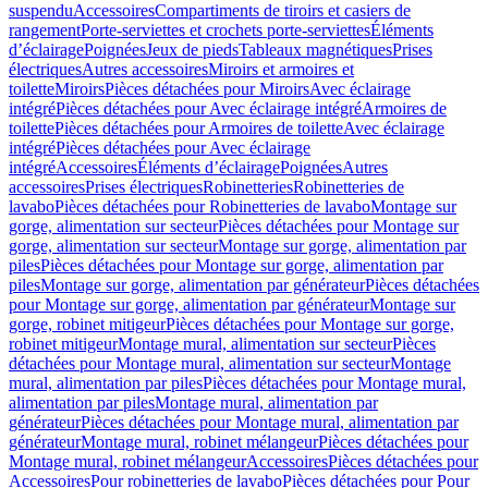
suspendu
Accessoires
Compartiments de tiroirs et casiers de
rangement
Porte-serviettes et crochets porte-serviettes
Éléments
d’éclairage
Poignées
Jeux de pieds
Tableaux magnétiques
Prises
électriques
Autres accessoires
Miroirs et armoires et
toilette
Miroirs
Pièces détachées pour Miroirs
Avec éclairage
intégré
Pièces détachées pour Avec éclairage intégré
Armoires de
toilette
Pièces détachées pour Armoires de toilette
Avec éclairage
intégré
Pièces détachées pour Avec éclairage
intégré
Accessoires
Éléments d’éclairage
Poignées
Autres
accessoires
Prises électriques
Robinetteries
Robinetteries de
lavabo
Pièces détachées pour Robinetteries de lavabo
Montage sur
gorge, alimentation sur secteur
Pièces détachées pour Montage sur
gorge, alimentation sur secteur
Montage sur gorge, alimentation par
piles
Pièces détachées pour Montage sur gorge, alimentation par
piles
Montage sur gorge, alimentation par générateur
Pièces détachées
pour Montage sur gorge, alimentation par générateur
Montage sur
gorge, robinet mitigeur
Pièces détachées pour Montage sur gorge,
robinet mitigeur
Montage mural, alimentation sur secteur
Pièces
détachées pour Montage mural, alimentation sur secteur
Montage
mural, alimentation par piles
Pièces détachées pour Montage mural,
alimentation par piles
Montage mural, alimentation par
générateur
Pièces détachées pour Montage mural, alimentation par
générateur
Montage mural, robinet mélangeur
Pièces détachées pour
Montage mural, robinet mélangeur
Accessoires
Pièces détachées pour
Accessoires
Pour robinetteries de lavabo
Pièces détachées pour Pour