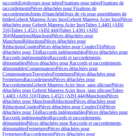
raccords
Enjoliveurs pour tubes
Fixations pour tubes
Fixations de
raccordements
Pièces détachées pour Fixations de
raccordements
Joints d'étanchéité
Jeux de vis pour assemblages de
brides
Geberit Mapress Acier Inox
Geberit Mapress Acier Inox
Pièces
détachées pour Geberit Mapress Acier Inox
Tubes 1.4401 (AISI
316)
Tubes 1.4521 (AISI 444)
Tubes 1.4301 (AISI
304)
Mamelons
Manchons
Pièces détachées pour
Manchons
Réductions
Pièces détachées pour
Réductions
Coudes
Pièces détachées pour Coudes
Tés
Pièces
détachées pour Tés
Raccords indémontables
Pièces détachées pour
Raccords indémontables
Raccords et raccordements,
démontables
Pièces détachées pour Raccords et raccordements,
démontables
Compensateurs
Pièces détachées pour
Compensateurs
Traversées
Fermetures
Pièces détachées pour
Fermetures
Raccordements
Pièces détachées pour
Raccordements
Geberit Mapress Acier Inox, sans silicone
Pièces
détachées pour Geberit Mapress Acier Inox, sans silicone
Tubes
1.4401 (AISI 316)
Tubes 1.4521 (AISI 444)
Manchons
Pièces
détachées pour Manchons
Réductions
Pièces détachées pour
Réductions
Coudes
Pièces détachées pour Coudes
Tés
Pièces
détachées pour Tés
Raccords indémontables
Pièces détachées pour
Raccords indémontables
Raccords et raccordements,
démontables
Pièces détachées pour Raccords et raccordements,
démontables
Fermetures
Pièces détachées pour
Fermetures
Raccordements
Pièces détachées pour