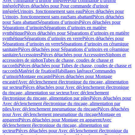
Avec commande d'urinoir intégrée
Pour commande d'urinoir
intégrée
Pièces détachées pour Pour commande d'urinoir
intégrée
Urinoirs, fonctionnement sans eau
Pièces détachées pour
Urinoirs, fonctionnement sans eau
Sans abattant
Pièces détachées
pour Sans abattant
Séparations d’urinoirs
Pièces détachées pour
Séparations d’urinoirs
Séparations d’urinoirs en matière
synthétique
Pièces détachées pour Séparations d’urinoirs en matière
synthétique
Séparations d’urinoirs en verre
Pièces détachées pour
Séparations d’urinoirs en verre
Séparations d’urinoirs en céramique
sanitaire
Pièces détachées pour Séparations d’urinoirs en céramique
sanitaire
Accessoires
Pièces détachées pour Accessoires
Siphons et
accessoires de siphon
Tubes de chasse, coudes de chasse et
raccords
Pièces détachées pour Tubes de chasse, coudes de chasse et
raccords
Matériel de fixation
Habillages latéraux
Commandes
dʼurinoir
Montage encastré
Pièces détachées pour Montage
encastré
Avec déclenchement électronique du rinçage, alimentation
sur secteur
Pièces détachées pour Avec déclenchement électronique
du rinçage, alimentation sur secteur
Avec déclenchement
électronique du rinçage, alimentation par piles
Pièces détachées pour
Avec déclenchement électronique du rinçage, alimentation par
piles
Avec déclenchement pneumatique du rinçage
Pièces détachées
pour Avec déclenchement pneumatique du rinçage
Montage en
apparent
Pièces détachées pour Montage en apparent
Avec
déclenchement électronique du rinçage, alimentation sur
secteur
Pièces détachées pour Avec déclenchement électronique du