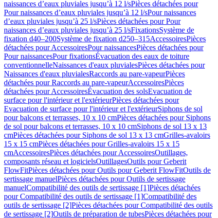
naissances d’eaux pluviales jusqu’à 12 l/s
Pièces détachées pour
Pour naissances d’eaux pluviales jusqu’à 12 l/s
Pour naissances
d’eaux pluviales jusqu’à 25 l/s
Pièces détachées pour Pour
naissances d’eaux pluviales jusqu’à 25 l/s
Fixations
Système de
fixation d40–200
Système de fixation d250–315
Accessoires
Pièces
détachées pour Accessoires
Pour naissances
Pièces détachées pour
Pour naissances
Pour fixations
Évacuation des eaux de toiture
conventionnelle
Naissances d'eaux pluviales
Pièces détachées pour
Naissances d'eaux pluviales
Raccords au pare-vapeur
Pièces
détachées pour Raccords au pare-vapeur
Accessoires
Pièces
détachées pour Accessoires
Évacuation des sols
Evacuation de
surface pour l'intérieur et l'extérieur
Pièces détachées pour
Evacuation de surface pour l'intérieur et l'extérieur
Siphons de sol
pour balcons et terrasses, 10 x 10 cm
Pièces détachées pour Siphons
de sol pour balcons et terrasses, 10 x 10 cm
Siphons de sol 13 x 13
cm
Pièces détachées pour Siphons de sol 13 x 13 cm
Grilles-avaloirs
15 x 15 cm
Pièces détachées pour Grilles-avaloirs 15 x 15
cm
Accessoires
Pièces détachées pour Accessoires
Outillages,
composants réseau et logiciels
Outillages
Outils pour Geberit
FlowFit
Pièces détachées pour Outils pour Geberit FlowFit
Outils de
sertissage manuel
Pièces détachées pour Outils de sertissage
manuel
Compatibilité des outils de sertissage [1]
Pièces détachées
pour Compatibilité des outils de sertissage [1]
Compatibilité des
outils de sertissage [2]
Pièces détachées pour Compatibilité des outils
de sertissage [2]
Outils de préparation de tubes
Pièces détachées pour