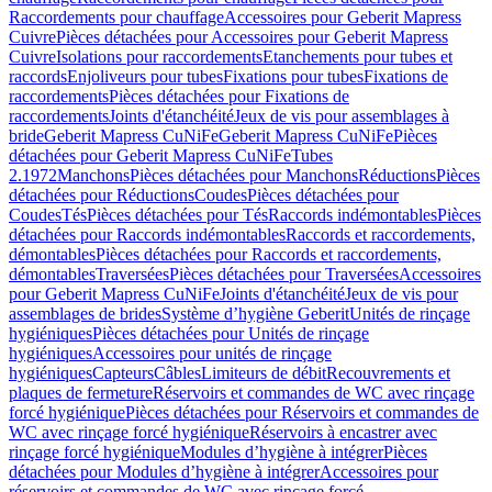
Raccordements pour chauffage
Accessoires pour Geberit Mapress
Cuivre
Pièces détachées pour Accessoires pour Geberit Mapress
Cuivre
Isolations pour raccordements
Etanchements pour tubes et
raccords
Enjoliveurs pour tubes
Fixations pour tubes
Fixations de
raccordements
Pièces détachées pour Fixations de
raccordements
Joints d'étanchéité
Jeux de vis pour assemblages à
bride
Geberit Mapress CuNiFe
Geberit Mapress CuNiFe
Pièces
détachées pour Geberit Mapress CuNiFe
Tubes
2.1972
Manchons
Pièces détachées pour Manchons
Réductions
Pièces
détachées pour Réductions
Coudes
Pièces détachées pour
Coudes
Tés
Pièces détachées pour Tés
Raccords indémontables
Pièces
détachées pour Raccords indémontables
Raccords et raccordements,
démontables
Pièces détachées pour Raccords et raccordements,
démontables
Traversées
Pièces détachées pour Traversées
Accessoires
pour Geberit Mapress CuNiFe
Joints d'étanchéité
Jeux de vis pour
assemblages de brides
Système d’hygiène Geberit
Unités de rinçage
hygiéniques
Pièces détachées pour Unités de rinçage
hygiéniques
Accessoires pour unités de rinçage
hygiéniques
Capteurs
Câbles
Limiteurs de débit
Recouvrements et
plaques de fermeture
Réservoirs et commandes de WC avec rinçage
forcé hygiénique
Pièces détachées pour Réservoirs et commandes de
WC avec rinçage forcé hygiénique
Réservoirs à encastrer avec
rinçage forcé hygiénique
Modules d’hygiène à intégrer
Pièces
détachées pour Modules d’hygiène à intégrer
Accessoires pour
réservoirs et commandes de WC avec rinçage forcé