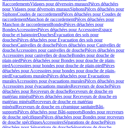
Raccordements
Vidages pour déversoirs muraux
Pièces détachées
pour Vidages pour déversoirs muraux
Siphons
Pièces détachées pour
Siphons
Coudes de raccordement
Pièces détachées pour Coudes de
raccordement
Manchon de raccordement
Pièces détachées pour
Manchon de raccordement
Bondes
Pièces détachées pour
Bondes
Accessoires
Pièces détachées pour Accessoires
Espace
douche et baignoire
Douches
Évacuation des sols pour
douches
Pièces détachées pour Évacuation des sols pour
douches
Canivelles de douche
Pièces détachées pour Canivelles de
douche
Accessoires pour canivelles de douche
Pièces détachées pour
Accessoires pour canivelles de douche
Bondes pour douche de
plain-pied
Pièces détachées pour Bondes pour douche de plain-
pied
Accessoires pour bondes pour douche de plain-pied
Pièces
détachées pour Accessoires pour bondes pour douche de plain-
pied
Evacuations murales
Pièces détachées pour Evacuations
murales
Accessoires pour évacuations murales
Pièces détachées pour
Accessoires pour évacuations murales
Receveurs de douche
Pièces
détachées pour Receveurs de douche
Receveurs de douche en
matériau minéral
Pièces détachées pour Receveurs de douche en
matériau minéral
Receveurs de douche en matériau
minéral
Receveurs de douche en céramique sanitaire
Bâti-
supports
Pièces détachées pour Bâti-supports
Bondes pour receveurs
de douche spécifiques
Pièces détachées pour Bondes pour receveurs
de douche spécifiques
Accessoires
Séparations de douche
Pièces
détachées pour Séparations de douche
Séparations de douche