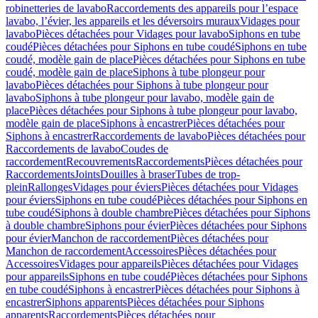
robinetteries de lavabo
Raccordements des appareils pour l’espace
lavabo, l’évier, les appareils et les déversoirs muraux
Vidages pour
lavabo
Pièces détachées pour Vidages pour lavabo
Siphons en tube
coudé
Pièces détachées pour Siphons en tube coudé
Siphons en tube
coudé, modèle gain de place
Pièces détachées pour Siphons en tube
coudé, modèle gain de place
Siphons à tube plongeur pour
lavabo
Pièces détachées pour Siphons à tube plongeur pour
lavabo
Siphons à tube plongeur pour lavabo, modèle gain de
place
Pièces détachées pour Siphons à tube plongeur pour lavabo,
modèle gain de place
Siphons à encastrer
Pièces détachées pour
Siphons à encastrer
Raccordements de lavabo
Pièces détachées pour
Raccordements de lavabo
Coudes de
raccordement
Recouvrements
Raccordements
Pièces détachées pour
Raccordements
Joints
Douilles à braser
Tubes de trop-
plein
Rallonges
Vidages pour éviers
Pièces détachées pour Vidages
pour éviers
Siphons en tube coudé
Pièces détachées pour Siphons en
tube coudé
Siphons à double chambre
Pièces détachées pour Siphons
à double chambre
Siphons pour évier
Pièces détachées pour Siphons
pour évier
Manchon de raccordement
Pièces détachées pour
Manchon de raccordement
Accessoires
Pièces détachées pour
Accessoires
Vidages pour appareils
Pièces détachées pour Vidages
pour appareils
Siphons en tube coudé
Pièces détachées pour Siphons
en tube coudé
Siphons à encastrer
Pièces détachées pour Siphons à
encastrer
Siphons apparents
Pièces détachées pour Siphons
apparents
Raccordements
Pièces détachées pour