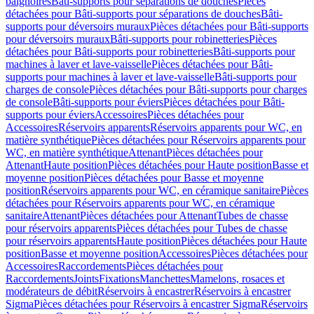
baignoires
Bâti-supports pour séparations de douches
Pièces
détachées pour Bâti-supports pour séparations de douches
Bâti-
supports pour déversoirs muraux
Pièces détachées pour Bâti-supports
pour déversoirs muraux
Bâti-supports pour robinetteries
Pièces
détachées pour Bâti-supports pour robinetteries
Bâti-supports pour
machines à laver et lave-vaisselle
Pièces détachées pour Bâti-
supports pour machines à laver et lave-vaisselle
Bâti-supports pour
charges de console
Pièces détachées pour Bâti-supports pour charges
de console
Bâti-supports pour éviers
Pièces détachées pour Bâti-
supports pour éviers
Accessoires
Pièces détachées pour
Accessoires
Réservoirs apparents
Réservoirs apparents pour WC, en
matière synthétique
Pièces détachées pour Réservoirs apparents pour
WC, en matière synthétique
Attenant
Pièces détachées pour
Attenant
Haute position
Pièces détachées pour Haute position
Basse et
moyenne position
Pièces détachées pour Basse et moyenne
position
Réservoirs apparents pour WC, en céramique sanitaire
Pièces
détachées pour Réservoirs apparents pour WC, en céramique
sanitaire
Attenant
Pièces détachées pour Attenant
Tubes de chasse
pour réservoirs apparents
Pièces détachées pour Tubes de chasse
pour réservoirs apparents
Haute position
Pièces détachées pour Haute
position
Basse et moyenne position
Accessoires
Pièces détachées pour
Accessoires
Raccordements
Pièces détachées pour
Raccordements
Joints
Fixations
Manchettes
Mamelons, rosaces et
modérateurs de débit
Réservoirs à encastrer
Réservoirs à encastrer
Sigma
Pièces détachées pour Réservoirs à encastrer Sigma
Réservoirs