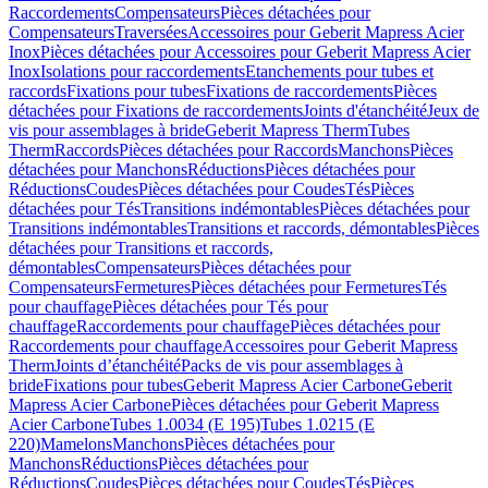
Raccordements
Compensateurs
Pièces détachées pour
Compensateurs
Traversées
Accessoires pour Geberit Mapress Acier
Inox
Pièces détachées pour Accessoires pour Geberit Mapress Acier
Inox
Isolations pour raccordements
Etanchements pour tubes et
raccords
Fixations pour tubes
Fixations de raccordements
Pièces
détachées pour Fixations de raccordements
Joints d'étanchéité
Jeux de
vis pour assemblages à bride
Geberit Mapress Therm
Tubes
Therm
Raccords
Pièces détachées pour Raccords
Manchons
Pièces
détachées pour Manchons
Réductions
Pièces détachées pour
Réductions
Coudes
Pièces détachées pour Coudes
Tés
Pièces
détachées pour Tés
Transitions indémontables
Pièces détachées pour
Transitions indémontables
Transitions et raccords, démontables
Pièces
détachées pour Transitions et raccords,
démontables
Compensateurs
Pièces détachées pour
Compensateurs
Fermetures
Pièces détachées pour Fermetures
Tés
pour chauffage
Pièces détachées pour Tés pour
chauffage
Raccordements pour chauffage
Pièces détachées pour
Raccordements pour chauffage
Accessoires pour Geberit Mapress
Therm
Joints d’étanchéité
Packs de vis pour assemblages à
bride
Fixations pour tubes
Geberit Mapress Acier Carbone
Geberit
Mapress Acier Carbone
Pièces détachées pour Geberit Mapress
Acier Carbone
Tubes 1.0034 (E 195)
Tubes 1.0215 (E
220)
Mamelons
Manchons
Pièces détachées pour
Manchons
Réductions
Pièces détachées pour
Réductions
Coudes
Pièces détachées pour Coudes
Tés
Pièces