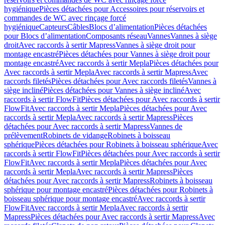
hygiénique
Pièces détachées pour Accessoires pour réservoirs et
commandes de WC avec rinçage forcé
hygiénique
Capteurs
Câbles
Blocs d’alimentation
Pièces détachées
pour Blocs d’alimentation
Composants réseau
Vannes
Vannes à siège
droit
Avec raccords à sertir Mapress
Vannes à siège droit pour
montage encastré
Pièces détachées pour Vannes à siège droit pour
montage encastré
Avec raccords à sertir Mepla
Pièces détachées pour
Avec raccords à sertir Mepla
Avec raccords à sertir Mapress
Avec
raccords filetés
Pièces détachées pour Avec raccords filetés
Vannes à
siège incliné
Pièces détachées pour Vannes à siège incliné
Avec
raccords à sertir FlowFit
Pièces détachées pour Avec raccords à sertir
FlowFit
Avec raccords à sertir Mepla
Pièces détachées pour Avec
raccords à sertir Mepla
Avec raccords à sertir Mapress
Pièces
détachées pour Avec raccords à sertir Mapress
Vannes de
prélèvement
Robinets de vidange
Robinets à boisseau
sphérique
Pièces détachées pour Robinets à boisseau sphérique
Avec
raccords à sertir FlowFit
Pièces détachées pour Avec raccords à sertir
FlowFit
Avec raccords à sertir Mepla
Pièces détachées pour Avec
raccords à sertir Mepla
Avec raccords à sertir Mapress
Pièces
détachées pour Avec raccords à sertir Mapress
Robinets à boisseau
sphérique pour montage encastré
Pièces détachées pour Robinets à
boisseau sphérique pour montage encastré
Avec raccords à sertir
FlowFit
Avec raccords à sertir Mepla
Avec raccords à sertir
Mapress
Pièces détachées pour Avec raccords à sertir Mapress
Avec