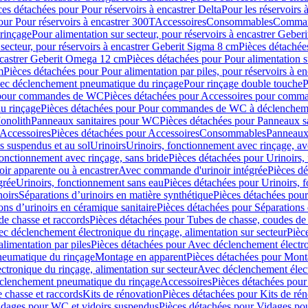
ces détachées pour Pour réservoirs à encastrer Delta
Pour les réservoirs 
our Pour réservoirs à encastrer 300T
Accessoires
Consommables
Command
rinçage
Pour alimentation sur secteur, pour réservoirs à encastrer Gebe
 secteur, pour réservoirs à encastrer Geberit Sigma 8 cm
Pièces détachées
encastrer Geberit Omega 12 cm
Pièces détachées pour Pour alimentation s
m
Pièces détachées pour Pour alimentation par piles, pour réservoirs à 
c déclenchement pneumatique du rinçage
Pour rinçage double touche
P
 pour commandes de WC
Pièces détachées pour Accessoires pour com
u rinçage
Pièces détachées pour Pour commandes de WC à déclencheme
onolith
Panneaux sanitaires pour WC
Pièces détachées pour Panneaux s
Accessoires
Pièces détachées pour Accessoires
Consommables
Panneaux 
s suspendus et au sol
Urinoirs
Urinoirs, fonctionnement avec rinçage, av
fonctionnement avec rinçage, sans bride
Pièces détachées pour Urinoirs,
ir apparente ou à encastrer
Avec commande d'urinoir intégrée
Pièces d
grée
Urinoirs, fonctionnement sans eau
Pièces détachées pour Urinoirs, 
noirs
Séparations d’urinoirs en matière synthétique
Pièces détachées pour
ons d’urinoirs en céramique sanitaire
Pièces détachées pour Séparations 
de chasse et raccords
Pièces détachées pour Tubes de chasse, coudes de 
c déclenchement électronique du rinçage, alimentation sur secteur
Pièc
limentation par piles
Pièces détachées pour Avec déclenchement électron
neumatique du rinçage
Montage en apparent
Pièces détachées pour Mont
tronique du rinçage, alimentation sur secteur
Avec déclenchement électr
clenchement pneumatique du rinçage
Accessoires
Pièces détachées pour
 chasse et raccords
Kits de rénovation
Pièces détachées pour Kits de ré
dages pour WC et vidoirs suspendus
Pièces détachées pour Vidages po