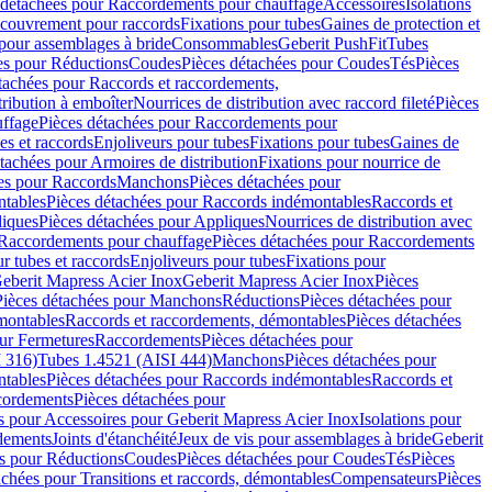
 détachées pour Raccordements pour chauffage
Accessoires
Isolations
couvrement pour raccords
Fixations pour tubes
Gaines de protection et
 pour assemblages à bride
Consommables
Geberit PushFit
Tubes
es pour Réductions
Coudes
Pièces détachées pour Coudes
Tés
Pièces
tachées pour Raccords et raccordements,
tribution à emboîter
Nourrices de distribution avec raccord fileté
Pièces
ffage
Pièces détachées pour Raccordements pour
s et raccords
Enjoliveurs pour tubes
Fixations pour tubes
Gaines de
tachées pour Armoires de distribution
Fixations pour nourrice de
es pour Raccords
Manchons
Pièces détachées pour
tables
Pièces détachées pour Raccords indémontables
Raccords et
iques
Pièces détachées pour Appliques
Nourrices de distribution avec
Raccordements pour chauffage
Pièces détachées pour Raccordements
 tubes et raccords
Enjoliveurs pour tubes
Fixations pour
eberit Mapress Acier Inox
Geberit Mapress Acier Inox
Pièces
Pièces détachées pour Manchons
Réductions
Pièces détachées pour
montables
Raccords et raccordements, démontables
Pièces détachées
ur Fermetures
Raccordements
Pièces détachées pour
 316)
Tubes 1.4521 (AISI 444)
Manchons
Pièces détachées pour
tables
Pièces détachées pour Raccords indémontables
Raccords et
ordements
Pièces détachées pour
s pour Accessoires pour Geberit Mapress Acier Inox
Isolations pour
rdements
Joints d'étanchéité
Jeux de vis pour assemblages à bride
Geberit
s pour Réductions
Coudes
Pièces détachées pour Coudes
Tés
Pièces
achées pour Transitions et raccords, démontables
Compensateurs
Pièces