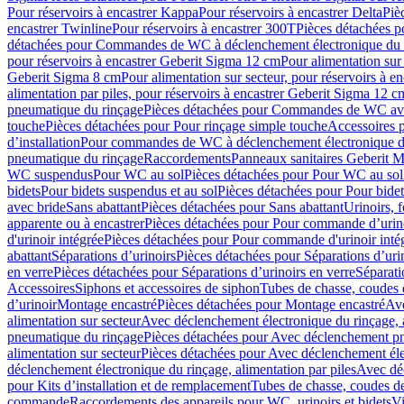
Pour réservoirs à encastrer Kappa
Pour réservoirs à encastrer Delta
Piè
encastrer Twinline
Pour réservoirs à encastrer 300T
Pièces détachées p
détachées pour Commandes de WC à déclenchement électronique du 
pour réservoirs à encastrer Geberit Sigma 12 cm
Pour alimentation sur
Geberit Sigma 8 cm
Pour alimentation sur secteur, pour réservoirs à 
alimentation par piles, pour réservoirs à encastrer Geberit Sigma 12 c
pneumatique du rinçage
Pièces détachées pour Commandes de WC ave
touche
Pièces détachées pour Pour rinçage simple touche
Accessoires
d’installation
Pour commandes de WC à déclenchement électronique d
pneumatique du rinçage
Raccordements
Panneaux sanitaires Geberit M
WC suspendus
Pour WC au sol
Pièces détachées pour Pour WC au sol
bidets
Pour bidets suspendus et au sol
Pièces détachées pour Pour bidet
avec bride
Sans abattant
Pièces détachées pour Sans abattant
Urinoirs, 
apparente ou à encastrer
Pièces détachées pour Pour commande d’urino
d'urinoir intégrée
Pièces détachées pour Pour commande d'urinoir inté
abattant
Séparations d’urinoirs
Pièces détachées pour Séparations d’uri
en verre
Pièces détachées pour Séparations d’urinoirs en verre
Séparati
Accessoires
Siphons et accessoires de siphon
Tubes de chasse, coudes 
dʼurinoir
Montage encastré
Pièces détachées pour Montage encastré
Ave
alimentation sur secteur
Avec déclenchement électronique du rinçage, a
pneumatique du rinçage
Pièces détachées pour Avec déclenchement p
alimentation sur secteur
Pièces détachées pour Avec déclenchement élec
déclenchement électronique du rinçage, alimentation par piles
Avec dé
pour Kits d’installation et de remplacement
Tubes de chasse, coudes de
commande
Raccordements des appareils pour WC, urinoirs et bidets
Vi