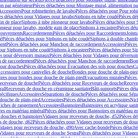
on par générateur
Pièces détachées pour Montage mural, alimentation pa
Accessoires
Pour robinetteries de lavabo
Pièces détachées pour Pour robi
es détachées pour Vidages pour lavabo
Siphons en tube coudé
Pièces dé
in de place
Siphons à tube plongeur pour lavabo
Pièces détachées pour 
ongeur pour lavabo, modèle gain de place
Siphons à encastrer
Pièces dét
ouvrements
Raccordements
Pièces détachées pour Raccordements
Joints
dé
Pièces détachées pour Siphons en tube coudé
Siphons à double chamb
ent
Pièces détachées pour Manchon de raccordement
Accessoires
Pièces
our Siphons en tube coudé
Siphons à encastrer
Pièces détachées pour Sip
s pour déversoirs muraux
Pièces détachées pour Vidages pour déversoi
 de raccordement
Pièces détachées pour Manchon de raccordement
Bon
pour douches
Pièces détachées pour Évacuation des sols pour douches
Ca
ccessoires pour canivelles de douche
Bondes pour douche de plain-pie
ires pour bondes pour douche de plain-pied
Evacuations murales
Pièces
eceveurs de douche
Pièces détachées pour Receveurs de douche
Receve
ral
Receveurs de douche en céramique sanitaire
Bâti-supports
Pièces dét
pécifiques
Accessoires
Séparations de douche
Pièces détachées pour Sép
 douche de plain-pied
Accessoires
Pièces détachées pour Accessoires
Nic
Niches de rangement
Accessoires
Baignoires
Baignoires en acrylique sanit
res en matériau minéral
Pièces détachées pour Baignoires en matériau m
douches et baignoires
Vidages pour receveurs de douche, d52
Pièces dé
s de douche, d62
Pièces détachées pour Vidages pour receveurs de dou
Vidages pour receveurs de douche, d90
Avec cache-bonde
Pièces détach
Vidages pour receveurs de douche Sestra
Pièces détachées pour Vidages