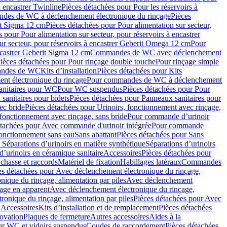
à encastrer Twinline
Pièces détachées pour Pour les réservoirs à
es de WC à déclenchement électronique du rinçage
Pièces
rit Sigma 12 cm
Pièces détachées pour Pour alimentation sur secteur,
 pour Pour alimentation sur secteur, pour réservoirs à encastrer
ur secteur, pour réservoirs à encastrer Geberit Omega 12 cm
Pour
encastrer Geberit Sigma 12 cm
Commandes de WC avec déclenchement
ièces détachées pour Pour rinçage double touche
Pour rinçage simple
mandes de WC
Kits d’installation
Pièces détachées pour Kits
nt électronique du rinçage
Pour commandes de WC à déclenchement
anitaires pour WC
Pour WC suspendus
Pièces détachées pour Pour
sanitaires pour bidets
Pièces détachées pour Panneaux sanitaires pour
ec bride
Pièces détachées pour Urinoirs, fonctionnement avec rinçage,
 fonctionnement avec rinçage, sans bride
Pour commande d’urinoir
étachées pour Avec commande d'urinoir intégrée
Pour commande
fonctionnement sans eau
Sans abattant
Pièces détachées pour Sans
 Séparations d’urinoirs en matière synthétique
Séparations d’urinoirs
d’urinoirs en céramique sanitaire
Accessoires
Pièces détachées pour
chasse et raccords
Matériel de fixation
Habillages latéraux
Commandes
es détachées pour Avec déclenchement électronique du rinçage,
ique du rinçage, alimentation par piles
Avec déclenchement
age en apparent
Avec déclenchement électronique du rinçage,
onique du rinçage, alimentation par piles
Pièces détachées pour Avec
 Accessoires
Kits d’installation et de remplacement
Pièces détachées
novation
Plaques de fermeture
Autres accessoires
Aides à la
ur WC et vidoirs suspendus
Coudes de raccordement
Pièces détachées