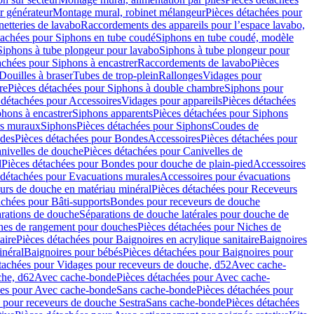
r générateur
Montage mural, robinet mélangeur
Pièces détachées pour
netteries de lavabo
Raccordements des appareils pour l’espace lavabo,
tachées pour Siphons en tube coudé
Siphons en tube coudé, modèle
Siphons à tube plongeur pour lavabo
Siphons à tube plongeur pour
achées pour Siphons à encastrer
Raccordements de lavabo
Pièces
Douilles à braser
Tubes de trop-plein
Rallonges
Vidages pour
re
Pièces détachées pour Siphons à double chambre
Siphons pour
 détachées pour Accessoires
Vidages pour appareils
Pièces détachées
hons à encastrer
Siphons apparents
Pièces détachées pour Siphons
rs muraux
Siphons
Pièces détachées pour Siphons
Coudes de
des
Pièces détachées pour Bondes
Accessoires
Pièces détachées pour
nivelles de douche
Pièces détachées pour Canivelles de
d
Pièces détachées pour Bondes pour douche de plain-pied
Accessoires
 détachées pour Evacuations murales
Accessoires pour évacuations
urs de douche en matériau minéral
Pièces détachées pour Receveurs
achées pour Bâti-supports
Bondes pour receveurs de douche
arations de douche
Séparations de douche latérales pour douche de
hes de rangement pour douches
Pièces détachées pour Niches de
aire
Pièces détachées pour Baignoires en acrylique sanitaire
Baignoires
inéral
Baignoires pour bébés
Pièces détachées pour Baignoires pour
tachées pour Vidages pour receveurs de douche, d52
Avec cache-
che, d62
Avec cache-bonde
Pièces détachées pour Avec cache-
ées pour Avec cache-bonde
Sans cache-bonde
Pièces détachées pour
 pour receveurs de douche Sestra
Sans cache-bonde
Pièces détachées