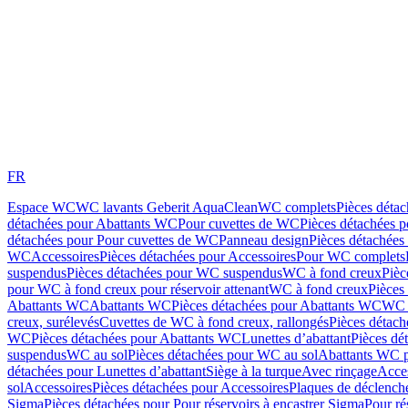
FR
Espace WC
WC lavants Geberit AquaClean
WC complets
Pièces déta
détachées pour Abattants WC
Pour cuvettes de WC
Pièces détachées 
détachées pour Pour cuvettes de WC
Panneau design
Pièces détachées
WC
Accessoires
Pièces détachées pour Accessoires
Pour WC complets
suspendus
Pièces détachées pour WC suspendus
WC à fond creux
Pièc
pour WC à fond creux pour réservoir attenant
WC à fond creux
Pièces
Abattants WC
Abattants WC
Pièces détachées pour Abattants WC
WC 
creux, surélevés
Cuvettes de WC à fond creux, rallongés
Pièces détach
WC
Pièces détachées pour Abattants WC
Lunettes d’abattant
Pièces dé
suspendus
WC au sol
Pièces détachées pour WC au sol
Abattants WC p
détachées pour Lunettes d’abattant
Siège à la turque
Avec rinçage
Acce
sol
Accessoires
Pièces détachées pour Accessoires
Plaques de déclenc
Sigma
Pièces détachées pour Pour réservoirs à encastrer Sigma
Pour ré