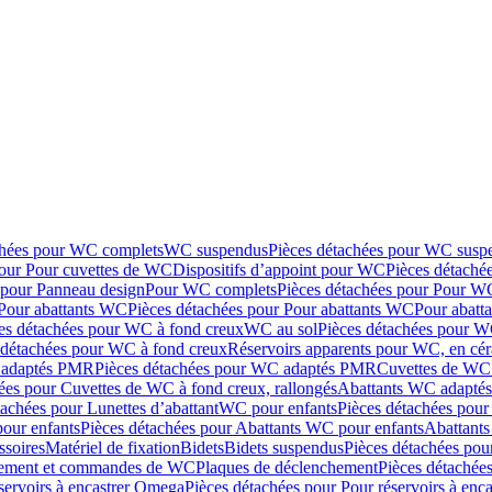
chées pour WC complets
WC suspendus
Pièces détachées pour WC susp
pour Pour cuvettes de WC
Dispositifs d’appoint pour WC
Pièces détaché
 pour Panneau design
Pour WC complets
Pièces détachées pour Pour W
Pour abattants WC
Pièces détachées pour Pour abattants WC
Pour abatt
es détachées pour WC à fond creux
WC au sol
Pièces détachées pour W
 détachées pour WC à fond creux
Réservoirs apparents pour WC, en cér
adaptés PMR
Pièces détachées pour WC adaptés PMR
Cuvettes de WC 
ées pour Cuvettes de WC à fond creux, rallongés
Abattants WC adapt
tachées pour Lunettes d’abattant
WC pour enfants
Pièces détachées pou
our enfants
Pièces détachées pour Abattants WC pour enfants
Abattant
ssoires
Matériel de fixation
Bidets
Bidets suspendus
Pièces détachées pou
hement et commandes de WC
Plaques de déclenchement
Pièces détachée
servoirs à encastrer Omega
Pièces détachées pour Pour réservoirs à enc