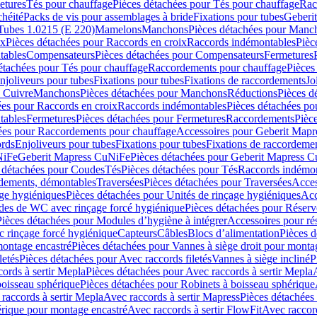
etures
Tés pour chauffage
Pièces détachées pour Tés pour chauffage
Rac
chéité
Packs de vis pour assemblages à bride
Fixations pour tubes
Geberi
Tubes 1.0215 (E 220)
Mamelons
Manchons
Pièces détachées pour Manc
ix
Pièces détachées pour Raccords en croix
Raccords indémontables
Pièc
tables
Compensateurs
Pièces détachées pour Compensateurs
Fermetures
étachées pour Tés pour chauffage
Raccordements pour chauffage
Pièces
njoliveurs pour tubes
Fixations pour tubes
Fixations de raccordements
Jo
s Cuivre
Manchons
Pièces détachées pour Manchons
Réductions
Pièces d
ées pour Raccords en croix
Raccords indémontables
Pièces détachées po
tables
Fermetures
Pièces détachées pour Fermetures
Raccordements
Pièc
ées pour Raccordements pour chauffage
Accessoires pour Geberit Mapr
ords
Enjoliveurs pour tubes
Fixations pour tubes
Fixations de raccordeme
NiFe
Geberit Mapress CuNiFe
Pièces détachées pour Geberit Mapress 
 détachées pour Coudes
Tés
Pièces détachées pour Tés
Raccords indémon
rdements, démontables
Traversées
Pièces détachées pour Traversées
Acces
age hygiéniques
Pièces détachées pour Unités de rinçage hygiéniques
Acc
des de WC avec rinçage forcé hygiénique
Pièces détachées pour Réser
Pièces détachées pour Modules d’hygiène à intégrer
Accessoires pour r
 rinçage forcé hygiénique
Capteurs
Câbles
Blocs d’alimentation
Pièces d
montage encastré
Pièces détachées pour Vannes à siège droit pour monta
letés
Pièces détachées pour Avec raccords filetés
Vannes à siège incliné
P
ords à sertir Mepla
Pièces détachées pour Avec raccords à sertir Mepla
boisseau sphérique
Pièces détachées pour Robinets à boisseau sphérique
raccords à sertir Mepla
Avec raccords à sertir Mapress
Pièces détachées
érique pour montage encastré
Avec raccords à sertir FlowFit
Avec raccord