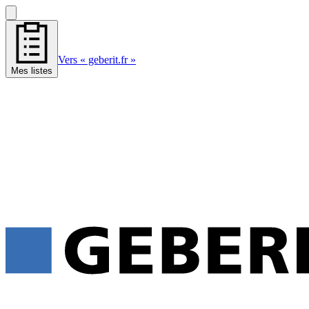
Vers « geberit.fr »
Mes listes