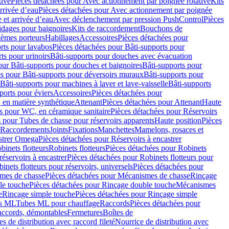
tive
Pièces détachées pour Avec actionnement par poignée rotative
Kits
rrivée d’eau
Pièces détachées pour Avec actionnement par poignée
 et arrivée d’eau
Avec déclenchement par pression PushControl
Pièces
idages pour baignoires
Kits de raccordement
Bouchons de
tèmes porteurs
Habillages
Accessoires
Pièces détachées pour
rts pour lavabos
Pièces détachées pour Bâti-supports pour
ts pour urinoirs
Bâti-supports pour douches avec évacuation
our Bâti-supports pour douches et baignoires
Bâti-supports pour
es pour Bâti-supports pour déversoirs muraux
Bâti-supports pour
Bâti-supports pour machines à laver et lave-vaisselle
Bâti-supports
ports pour éviers
Accessoires
Pièces détachées pour
 en matière synthétique
Attenant
Pièces détachées pour Attenant
Haute
s pour WC, en céramique sanitaire
Pièces détachées pour Réservoirs
 pour Tubes de chasse pour réservoirs apparents
Haute position
Pièces
r Raccordements
Joints
Fixations
Manchettes
Mamelons, rosaces et
astrer Omega
Pièces détachées pour Réservoirs à encastrer
inets flotteurs
Robinets flotteurs
Pièces détachées pour Robinets
réservoirs à encastrer
Pièces détachées pour Robinets flotteurs pour
inets flotteurs pour réservoirs, universels
Pièces détachées pour
mes de chasse
Pièces détachées pour Mécanismes de chasse
Rinçage
le touche
Pièces détachées pour Rinçage double touche
Mécanismes
e
Rinçage simple touche
Pièces détachées pour Rinçage simple
s ML
Tubes ML pour chauffage
Raccords
Pièces détachées pour
raccords, démontables
Fermetures
Boîtes de
s de distribution avec raccord fileté
Nourrice de distribution avec