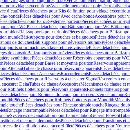
 pour Vidages pour baignoires, d52
Avec actionnement par poignée rota
tion pour vidage excentrique
Avec actionnement par poignée rotative et a
ivée d’eau
Pièces détachées pour Kits de finition pour vidage excentrique
ache-bonde
Pièces détachées pour Avec cache-bonde
Accessoires pour v
èces détachées pour Parois
Systèmes porteurs
Pièces détachées pour Sys
pports pour WC
Pièces détachées pour Bâti-supports pour WC
Bâti-suppo
pour bidets
Bâti-supports pour urinoirs
Pièces détachées pour Bâti-suppor
tion murale
Bâti-supports pour douches et baignoires
Pièces détachées p
rations de douches
Bâti-supports pour déversoirs muraux
Pièces détaché
i-supports pour machines à laver et lave-vaisselle
Pièces détachées pour 
rges de console
Bâti-supports pour éviers
Pièces détachées pour Bâti-sup
tière synthétique
Pièces détachées pour Réservoirs apparents pour WC,
on
Pièces détachées pour Basse et moyenne position
Réservoirs apparent
pour Attenant
Tubes de chasse pour réservoirs apparents
Pièces détachées
ièces détachées pour Accessoires
Raccordements
Pièces détachées pou
ma
Pièces détachées pour Réservoirs à encastrer Sigma
Réservoirs à enc
 encastrer Delta
Tubes de chasse
Accessoires
Mécanismes de chasse et rob
our Robinets flotteurs pour réservoirs apparents
Robinets flotteurs pour 
ièces détachées pour Robinets flotteurs pour réservoirs en céramique
Rob
Monolith
Pièces détachées pour Robinets flotteurs pour Monolith
Mécanis
imple touche
Pièces détachées pour Rinçage simple touche
Rinçage doub
lets
Rinçage interrompable
Pièces détachées pour Rinçage interrompabl
touche
Systèmes de canalisation pour l’alimentation
Geberit FlowFit
Tube
nsitions et raccords, démontables
Pièces détachées pour Transitions et 
rrices de distribution avec raccord fileté
Pièces détachées pour Nourrice