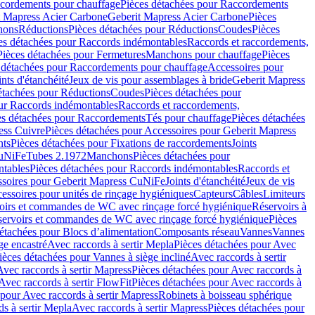
cordements pour chauffage
Pièces détachées pour Raccordements
t Mapress Acier Carbone
Geberit Mapress Acier Carbone
Pièces
hons
Réductions
Pièces détachées pour Réductions
Coudes
Pièces
es détachées pour Raccords indémontables
Raccords et raccordements,
Pièces détachées pour Fermetures
Manchons pour chauffage
Pièces
 détachées pour Raccordements pour chauffage
Accessoires pour
ints d'étanchéité
Jeux de vis pour assemblages à bride
Geberit Mapress
étachées pour Réductions
Coudes
Pièces détachées pour
ur Raccords indémontables
Raccords et raccordements,
es détachées pour Raccordements
Tés pour chauffage
Pièces détachées
ess Cuivre
Pièces détachées pour Accessoires pour Geberit Mapress
nts
Pièces détachées pour Fixations de raccordements
Joints
CuNiFe
Tubes 2.1972
Manchons
Pièces détachées pour
tables
Pièces détachées pour Raccords indémontables
Raccords et
soires pour Geberit Mapress CuNiFe
Joints d'étanchéité
Jeux de vis
essoires pour unités de rinçage hygiéniques
Capteurs
Câbles
Limiteurs
voirs et commandes de WC avec rinçage forcé hygiénique
Réservoirs à
éservoirs et commandes de WC avec rinçage forcé hygiénique
Pièces
étachées pour Blocs d’alimentation
Composants réseau
Vannes
Vannes
ge encastré
Avec raccords à sertir Mepla
Pièces détachées pour Avec
ièces détachées pour Vannes à siège incliné
Avec raccords à sertir
Avec raccords à sertir Mapress
Pièces détachées pour Avec raccords à
Avec raccords à sertir FlowFit
Pièces détachées pour Avec raccords à
 pour Avec raccords à sertir Mapress
Robinets à boisseau sphérique
s à sertir Mepla
Avec raccords à sertir Mapress
Pièces détachées pour