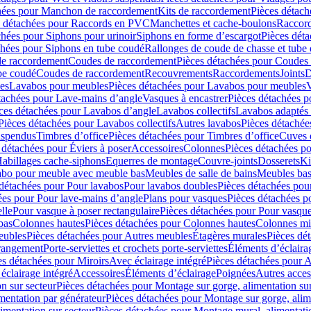
hées pour Manchon de raccordement
Kits de raccordement
Pièces détach
s détachées pour Raccords en PVC
Manchettes et cache-boulons
Raccord
chées pour Siphons pour urinoir
Siphons en forme d’escargot
Pièces dét
chées pour Siphons en tube coudé
Rallonges de coude de chasse et tube 
de raccordement
Coudes de raccordement
Pièces détachées pour Coudes
be coudé
Coudes de raccordement
Recouvrements
Raccordements
Joints
D
es
Lavabos pour meubles
Pièces détachées pour Lavabos pour meubles
V
tachées pour Lave-mains d’angle
Vasques à encastrer
Pièces détachées p
ces détachées pour Lavabos d’angle
Lavabos collectifs
Lavabos adapté
Pièces détachées pour Lavabos collectifs
Autres lavabos
Pièces détachée
uspendus
Timbres dʼoffice
Pièces détachées pour Timbres dʼoffice
Cuves d
 détachées pour Éviers à poser
Accessoires
Colonnes
Pièces détachées p
abillages cache-siphons
Equerres de montage
Couvre-joints
Dosserets
Ki
vabo pour meuble avec meuble bas
Meubles de salle de bains
Meubles bas
 détachées pour Pour lavabos
Pour lavabos doubles
Pièces détachées pou
ées pour Pour lave-mains d’angle
Plans pour vasques
Pièces détachées p
lle
Pour vasque à poser rectangulaire
Pièces détachées pour Pour vasque
bas
Colonnes hautes
Pièces détachées pour Colonnes hautes
Colonnes mi
eubles
Pièces détachées pour Autres meubles
Étagères murales
Pièces dé
 rangement
Porte-serviettes et crochets porte-serviettes
Éléments d’éclaira
es détachées pour Miroirs
Avec éclairage intégré
Pièces détachées pour A
éclairage intégré
Accessoires
Éléments d’éclairage
Poignées
Autres acces
n sur secteur
Pièces détachées pour Montage sur gorge, alimentation sur
mentation par générateur
Pièces détachées pour Montage sur gorge, alim
imentation sur secteur
Pièces détachées pour Montage mural, alimentatio