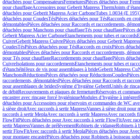
détachées pour Compensateurs
Fermetures
Pièces détachées pour Ferm
pour chauffage
Accessoires pour Geberit Mapress Therm
Joints d’étan
détachées pour Geberit Mapress Acier Carbone
Tubes 1.0034 (E 195)
détachées pour Coudes
Tés
Pièces détachées pour Tés
Raccords en cro
démontables
Pièces détachées pour Raccords et raccordements, démon
détachées pour Manchons pour chauffage
Tés pour chauffage
Pièces d
Geberit Mapress Acier Carbone
Etanchements pour tubes et raccords
E
Cuivre
Geberit Mapress Cuivre
Pièces détachées pour Geberit Mapres
Coudes
Tés
Pièces détachées pour Tés
Raccords en croix
Pièces détach
démontables
Pièces détachées pour Raccords et raccordements, démon
pour Tés pour chauffage
Raccordements pour chauffage
Pièces détach
Cuivre
Isolations pour raccordements
Etanchements pour tubes et racc
d'étanchéité
Jeux de vis pour assemblages à bride
Geberit Mapress Cu
Manchons
Réductions
Pièces détachées pour Réductions
Coudes
Pièces
raccordements, démontables
Pièces détachées pour Raccords et racco
pour assemblages de brides
Système d’hygiène Geberit
Unités de rinç
de débit
Recouvrements et plaques de fermeture
Réservoirs et comman
encastrer avec rinçage forcé hygiénique
Modules d’hygiène à intégrer
détachées pour Accessoires pour réservoirs et commandes de WC avec
à siège droit
Avec raccords à sertir Mapress
Vannes à siège droit pour 
raccords à sertir Mepla
Avec raccords à sertir Mapress
Avec raccords fi
FlowFit
Pièces détachées pour Avec raccords à sertir FlowFit
Avec racc
sertir Mapress
Vannes de prélèvement
Robinets de vidange
Robinets à 
sertir FlowFit
Avec raccords à sertir Mepla
Pièces détachées pour Avec 
pour montage encastré
Pièces détachées pour Robinets à boisseau sph