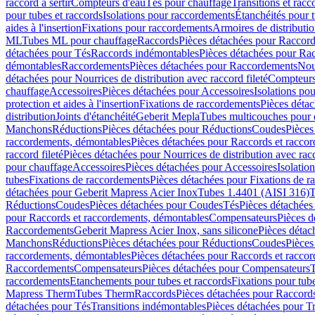
raccord à sertir
Compteurs d'eau
Tés pour chauffage
Transitions et rac
pour tubes et raccords
Isolations pour raccordements
Étanchéités pour t
aides à l'insertion
Fixations pour raccordements
Armoires de distributi
ML
Tubes ML pour chauffage
Raccords
Pièces détachées pour Raccor
détachées pour Tés
Raccords indémontables
Pièces détachées pour Ra
démontables
Raccordements
Pièces détachées pour Raccordements
Nou
détachées pour Nourrices de distribution avec raccord fileté
Compteurs
chauffage
Accessoires
Pièces détachées pour Accessoires
Isolations pou
protection et aides à l'insertion
Fixations de raccordements
Pièces déta
distribution
Joints d'étanchéité
Geberit Mepla
Tubes multicouches pour 
Manchons
Réductions
Pièces détachées pour Réductions
Coudes
Pièces
raccordements, démontables
Pièces détachées pour Raccords et racco
raccord fileté
Pièces détachées pour Nourrices de distribution avec racc
pour chauffage
Accessoires
Pièces détachées pour Accessoires
Isolatio
tubes
Fixations de raccordements
Pièces détachées pour Fixations de 
détachées pour Geberit Mapress Acier Inox
Tubes 1.4401 (AISI 316)
T
Réductions
Coudes
Pièces détachées pour Coudes
Tés
Pièces détachées
pour Raccords et raccordements, démontables
Compensateurs
Pièces 
Raccordements
Geberit Mapress Acier Inox, sans silicone
Pièces détac
Manchons
Réductions
Pièces détachées pour Réductions
Coudes
Pièces
raccordements, démontables
Pièces détachées pour Raccords et racco
Raccordements
Compensateurs
Pièces détachées pour Compensateurs
T
raccordements
Etanchements pour tubes et raccords
Fixations pour tub
Mapress Therm
Tubes Therm
Raccords
Pièces détachées pour Raccord
détachées pour Tés
Transitions indémontables
Pièces détachées pour T