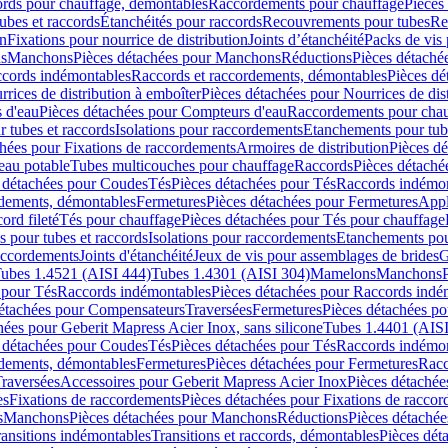
cords pour chauffage, démontables
Raccordements pour chauffage
Pièces
ubes et raccords
Étanchéités pour raccords
Recouvrements pour tubes
Re
on
Fixations pour nourrice de distribution
Joints d’étanchéité
Packs de vis
ds
Manchons
Pièces détachées pour Manchons
Réductions
Pièces détaché
ccords indémontables
Raccords et raccordements, démontables
Pièces dé
rrices de distribution à emboîter
Pièces détachées pour Nourrices de dis
 d'eau
Pièces détachées pour Compteurs d'eau
Raccordements pour chau
r tubes et raccords
Isolations pour raccordements
Etanchements pour tube
chées pour Fixations de raccordements
Armoires de distribution
Pièces dé
eau potable
Tubes multicouches pour chauffage
Raccords
Pièces détaché
 détachées pour Coudes
Tés
Pièces détachées pour Tés
Raccords indémon
rdements, démontables
Fermetures
Pièces détachées pour Fermetures
Appl
ord fileté
Tés pour chauffage
Pièces détachées pour Tés pour chauffage
ns pour tubes et raccords
Isolations pour raccordements
Etanchements pour
raccordements
Joints d'étanchéité
Jeux de vis pour assemblages de brides
G
ubes 1.4521 (AISI 444)
Tubes 1.4301 (AISI 304)
Mamelons
Manchons
 pour Tés
Raccords indémontables
Pièces détachées pour Raccords indé
détachées pour Compensateurs
Traversées
Fermetures
Pièces détachées po
hées pour Geberit Mapress Acier Inox, sans silicone
Tubes 1.4401 (AISI
 détachées pour Coudes
Tés
Pièces détachées pour Tés
Raccords indémon
rdements, démontables
Fermetures
Pièces détachées pour Fermetures
Racc
raversées
Accessoires pour Geberit Mapress Acier Inox
Pièces détachée
es
Fixations de raccordements
Pièces détachées pour Fixations de racco
s
Manchons
Pièces détachées pour Manchons
Réductions
Pièces détachée
ransitions indémontables
Transitions et raccords, démontables
Pièces dét