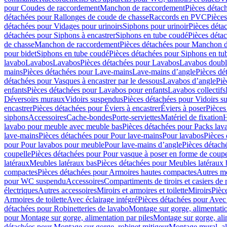
pour Coudes de raccordement
Manchon de raccordement
Pièces détac
détachées pour Rallonges de coude de chasse
Raccords en PVC
Pièce
détachées pour Vidages pour urinoirs
Siphons pour urinoir
Pièces déta
détachées pour Siphons à encastrer
Siphons en tube coudé
Pièces déta
de chasse
Manchon de raccordement
Pièces détachées pour Manchon 
pour bidet
Siphons en tube coudé
Pièces détachées pour Siphons en tu
lavabo
Lavabos
Lavabos
Pièces détachées pour Lavabos
Lavabos doubl
mains
Pièces détachées pour Lave-mains
Lave-mains d’angle
Pièces dé
détachées pour Vasques à encastrer par le dessous
Lavabos d’angle
Piè
enfants
Pièces détachées pour Lavabos pour enfants
Lavabos collectifs
Déversoirs muraux
Vidoirs suspendus
Pièces détachées pour Vidoirs s
encastrer
Pièces détachées pour Éviers à encastrer
Éviers à poser
Pièces
siphons
Accessoires
Cache-bondes
Porte-serviettes
Matériel de fixation
H
lavabo pour meuble avec meuble bas
Pièces détachées pour Packs la
lave-mains
Pièces détachées pour Pour lave-mains
Pour lavabos
Pièces
pour Pour lavabos pour meuble
Pour lave-mains d’angle
Pièces détach
coupelle
Pièces détachées pour Pour vasque à poser en forme de coupe
latéraux
Meubles latéraux bas
Pièces détachées pour Meubles latéraux 
compactes
Pièces détachées pour Armoires hautes compactes
Autres m
pour WC suspendu
Accessoires
Compartiments de tiroirs et casiers de
électriques
Autres accessoires
Miroirs et armoires et toilette
Miroirs
Pièc
Armoires de toilette
Avec éclairage intégré
Pièces détachées pour Avec 
détachées pour Robinetteries de lavabo
Montage sur gorge, alimentatio
pour Montage sur gorge, alimentation par piles
Montage sur gorge, ali
détachées pour Montage sur gorge, robinet mitigeur
Montage mural, al