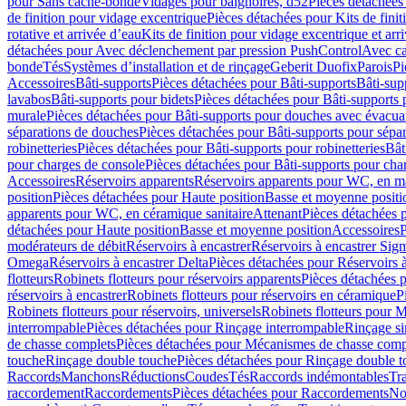
pour Sans cache-bonde
Vidages pour baignoires, d52
Pièces détachées
de finition pour vidage excentrique
Pièces détachées pour Kits de fini
rotative et arrivée d’eau
Kits de finition pour vidage excentrique et arr
détachées pour Avec déclenchement par pression PushControl
Avec c
bonde
Tés
Systèmes d’installation et de rinçage
Geberit Duofix
Parois
Pi
Accessoires
Bâti-supports
Pièces détachées pour Bâti-supports
Bâti-su
lavabos
Bâti-supports pour bidets
Pièces détachées pour Bâti-supports 
murale
Pièces détachées pour Bâti-supports pour douches avec évacua
séparations de douches
Pièces détachées pour Bâti-supports pour sépa
robinetteries
Pièces détachées pour Bâti-supports pour robinetteries
Bât
pour charges de console
Pièces détachées pour Bâti-supports pour cha
Accessoires
Réservoirs apparents
Réservoirs apparents pour WC, en ma
position
Pièces détachées pour Haute position
Basse et moyenne positi
apparents pour WC, en céramique sanitaire
Attenant
Pièces détachées 
détachées pour Haute position
Basse et moyenne position
Accessoires
P
modérateurs de débit
Réservoirs à encastrer
Réservoirs à encastrer Sig
Omega
Réservoirs à encastrer Delta
Pièces détachées pour Réservoirs à
flotteurs
Robinets flotteurs pour réservoirs apparents
Pièces détachées p
réservoirs à encastrer
Robinets flotteurs pour réservoirs en céramique
P
Robinets flotteurs pour réservoirs, universels
Robinets flotteurs pour 
interrompable
Pièces détachées pour Rinçage interrompable
Rinçage s
de chasse complets
Pièces détachées pour Mécanismes de chasse comp
touche
Rinçage double touche
Pièces détachées pour Rinçage double 
Raccords
Manchons
Réductions
Coudes
Tés
Raccords indémontables
Tra
raccordement
Raccordements
Pièces détachées pour Raccordements
Nou