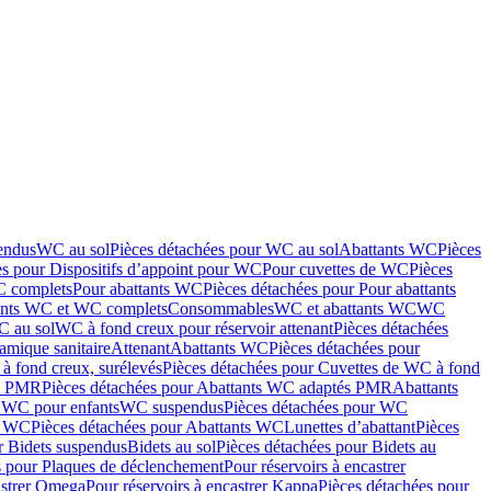
endus
WC au sol
Pièces détachées pour WC au sol
Abattants WC
Pièces
es pour Dispositifs d’appoint pour WC
Pour cuvettes de WC
Pièces
C complets
Pour abattants WC
Pièces détachées pour Pour abattants
ants WC et WC complets
Consommables
WC et abattants WC
WC
C au sol
WC à fond creux pour réservoir attenant
Pièces détachées
amique sanitaire
Attenant
Abattants WC
Pièces détachées pour
à fond creux, surélevés
Pièces détachées pour Cuvettes de WC à fond
és PMR
Pièces détachées pour Abattants WC adaptés PMR
Abattants
r WC pour enfants
WC suspendus
Pièces détachées pour WC
s WC
Pièces détachées pour Abattants WC
Lunettes d’abattant
Pièces
r Bidets suspendus
Bidets au sol
Pièces détachées pour Bidets au
s pour Plaques de déclenchement
Pour réservoirs à encastrer
astrer Omega
Pour réservoirs à encastrer Kappa
Pièces détachées pour