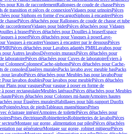
ées pour Kits de raccordement
Rallonges de coude de chasse
Pièces
s de transition et pièces de connexion
Vidages pour urinoirs
Pièces
achées pour Siphons en forme d’escargot
Siphons à encastrer
Pièces
de chasse
Pièces détachées pour Rallonges de coude de chasse et tube
 de raccordement
Vidages pour bidet
Pièces détachées pour Vidages
ouilles à braser
Pièces détachées pour Douilles à braser
Espace
asques à poser
Pièces détachées pour Vasques à poser
Lave-
our Vasques à encastrer
Vasques à encastrer par le dessous
Pièces
s PMR
Pièces détachées pour Lavabos adaptés PMR
Lavabos pour
s pour Autres lavabos
Déversoirs muraux
Pièces détachées pour
e laboratoire
Pièces détachées pour Cuves de laboratoire
Éviers à
our Colonnes
Colonnes
Cache-siphons
Pièces détachées pour Cache-
ts de consoles
Étagères murales
Packs lavabo avec meuble bas
Packs
 pour lavabo
Pièces détachées pour Meubles bas pour lavabo
Pour
r Pour lavabos doubles
Pour lavabos pour meuble
Pièces détachées
our Plans pour vasques
Pour vasque à poser en forme de
 à poser rectangulaire
Meubles latéraux
Pièces détachées pour Meubles
-haute
Pièces détachées pour Colonnes mi-haute
Armoires hautes
tachées pour Étagères murales
Habillages pour bâti-support Duofix
ge
Poignées
Jeux de pieds
Tableaux magnétiques
Prises
vec éclairage intégré
Armoires de toilette
Pièces détachées pour
soires
Prises électriques
Robinetteries
Robinetteries de lavabo
Pièces
 secteur
Montage sur gorge, alimentation par piles
Pièces détachées
entation par générateur
Montage sur gorge, robinet mitigeur
Pièces
n sur secteur
Montage mural, alimentation par piles
Pièces détachées