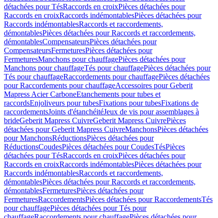
détachées pour Tés
Raccords en croix
Pièces détachées pour
Raccords en croix
Raccords indémontables
Pièces détachées pour
Raccords indémontables
Raccords et raccordements,
démontables
Pièces détachées pour Raccords et raccordements,
démontables
Compensateurs
Pièces détachées pour
Compensateurs
Fermetures
Pièces détachées pour
Fermetures
Manchons pour chauffage
Pièces détachées pour
Manchons pour chauffage
Tés pour chauffage
Pièces détachées pour
Tés pour chauffage
Raccordements pour chauffage
Pièces détachées
pour Raccordements pour chauffage
Accessoires pour Geberit
Mapress Acier Carbone
Etanchements pour tubes et
raccords
Enjoliveurs pour tubes
Fixations pour tubes
Fixations de
raccordements
Joints d'étanchéité
Jeux de vis pour assemblages à
bride
Geberit Mapress Cuivre
Geberit Mapress Cuivre
Pièces
détachées pour Geberit Mapress Cuivre
Manchons
Pièces détachées
pour Manchons
Réductions
Pièces détachées pour
Réductions
Coudes
Pièces détachées pour Coudes
Tés
Pièces
détachées pour Tés
Raccords en croix
Pièces détachées pour
Raccords en croix
Raccords indémontables
Pièces détachées pour
Raccords indémontables
Raccords et raccordements,
démontables
Pièces détachées pour Raccords et raccordements,
démontables
Fermetures
Pièces détachées pour
Fermetures
Raccordements
Pièces détachées pour Raccordements
Tés
pour chauffage
Pièces détachées pour Tés pour
chauffage
Raccordements pour chauffage
Pièces détachées pour