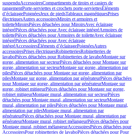
suspendu
Accessoires
Compartiments de tiroirs et casiers de
rangement
Porte-serviettes et crochets porte-serviettes
Éléments
d’éclairage
Poignées
Jeux de pieds
Tableaux magnétiques
Prises
électriques
Autres accessoires
Miroirs et armoires et
toilette
Miroirs
Pièces détachées pour Miroirs
Avec éclairage
intégré
Pièces détachées pour Avec éclairage intégré
Armoires de
toilette
Pièces détachées pour Armoires de toilette
Avec éclairage
intégré
Pièces détachées pour Avec éclairage
intégré
Accessoires
Éléments d’éclairage
Poignées
Autres
accessoires
Prises électriques
Robinetteries
Robinetteries de
lavabo
Pièces détachées pour Robinetteries de lavabo
Montage sur
gorge, alimentation sur secteur
Pièces détachées pour Montage sur
gorge, alimentation sur secteur
Montage sur gorge, alimentation par
piles
Pièces détachées pour Montage sur gorge, alimentation par
piles
Montage sur gorge, alimentation par générateur
Pièces détachées
pour Montage sur gorge, alimentation par générateur
Montage sur
gorge, robinet mitigeur
Pièces détachées pour Montage sur gorge,
robinet mitigeur
Montage mural, alimentation sur secteur
Pièces
détachées pour Montage mural, alimentation sur secteur
Montage
mural, alimentation par piles
Pièces détachées pour Montage mural,
alimentation par piles
Montage mural, alimentation par
générateur
Pièces détachées pour Montage mural, alimentation par
générateur
Montage mural, robinet mélangeur
Pièces détachées pour
Montage mural, robinet mélangeur
Accessoires
Pièces détachées pour
Accessoires
Pour robinetteries de lavabo
Pièces détachées pour Pour