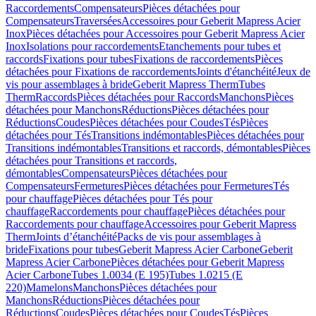
Raccordements
Compensateurs
Pièces détachées pour
Compensateurs
Traversées
Accessoires pour Geberit Mapress Acier
Inox
Pièces détachées pour Accessoires pour Geberit Mapress Acier
Inox
Isolations pour raccordements
Etanchements pour tubes et
raccords
Fixations pour tubes
Fixations de raccordements
Pièces
détachées pour Fixations de raccordements
Joints d'étanchéité
Jeux de
vis pour assemblages à bride
Geberit Mapress Therm
Tubes
Therm
Raccords
Pièces détachées pour Raccords
Manchons
Pièces
détachées pour Manchons
Réductions
Pièces détachées pour
Réductions
Coudes
Pièces détachées pour Coudes
Tés
Pièces
détachées pour Tés
Transitions indémontables
Pièces détachées pour
Transitions indémontables
Transitions et raccords, démontables
Pièces
détachées pour Transitions et raccords,
démontables
Compensateurs
Pièces détachées pour
Compensateurs
Fermetures
Pièces détachées pour Fermetures
Tés
pour chauffage
Pièces détachées pour Tés pour
chauffage
Raccordements pour chauffage
Pièces détachées pour
Raccordements pour chauffage
Accessoires pour Geberit Mapress
Therm
Joints d’étanchéité
Packs de vis pour assemblages à
bride
Fixations pour tubes
Geberit Mapress Acier Carbone
Geberit
Mapress Acier Carbone
Pièces détachées pour Geberit Mapress
Acier Carbone
Tubes 1.0034 (E 195)
Tubes 1.0215 (E
220)
Mamelons
Manchons
Pièces détachées pour
Manchons
Réductions
Pièces détachées pour
Réductions
Coudes
Pièces détachées pour Coudes
Tés
Pièces