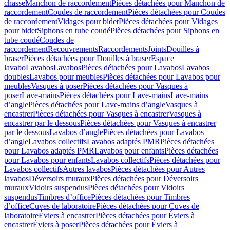
chasse
Manchon de raccordement
Pièces détachées pour Manchon de
raccordement
Coudes de raccordement
Pièces détachées pour Coudes
de raccordement
Vidages pour bidet
Pièces détachées pour Vidages
pour bidet
Siphons en tube coudé
Pièces détachées pour Siphons en
tube coudé
Coudes de
raccordement
Recouvrements
Raccordements
Joints
Douilles à
braser
Pièces détachées pour Douilles à braser
Espace
lavabo
Lavabos
Lavabos
Pièces détachées pour Lavabos
Lavabos
doubles
Lavabos pour meubles
Pièces détachées pour Lavabos pour
meubles
Vasques à poser
Pièces détachées pour Vasques à
poser
Lave-mains
Pièces détachées pour Lave-mains
Lave-mains
d’angle
Pièces détachées pour Lave-mains d’angle
Vasques à
encastrer
Pièces détachées pour Vasques à encastrer
Vasques à
encastrer par le dessous
Pièces détachées pour Vasques à encastrer
par le dessous
Lavabos d’angle
Pièces détachées pour Lavabos
d’angle
Lavabos collectifs
Lavabos adaptés PMR
Pièces détachées
pour Lavabos adaptés PMR
Lavabos pour enfants
Pièces détachées
pour Lavabos pour enfants
Lavabos collectifs
Pièces détachées pour
Lavabos collectifs
Autres lavabos
Pièces détachées pour Autres
lavabos
Déversoirs muraux
Pièces détachées pour Déversoirs
muraux
Vidoirs suspendus
Pièces détachées pour Vidoirs
suspendus
Timbres dʼoffice
Pièces détachées pour Timbres
dʼoffice
Cuves de laboratoire
Pièces détachées pour Cuves de
laboratoire
Éviers à encastrer
Pièces détachées pour Éviers à
encastrer
Éviers à poser
Pièces détachées pour Éviers à