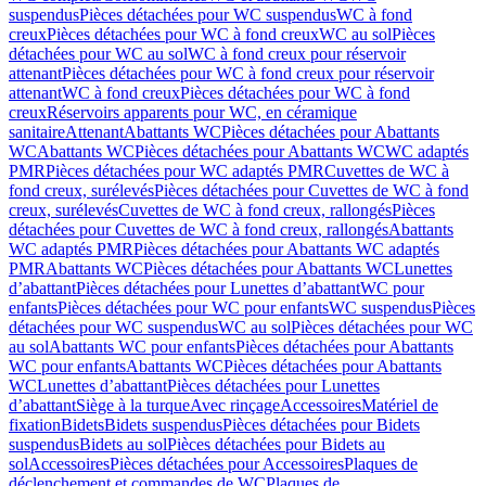
suspendus
Pièces détachées pour WC suspendus
WC à fond
creux
Pièces détachées pour WC à fond creux
WC au sol
Pièces
détachées pour WC au sol
WC à fond creux pour réservoir
attenant
Pièces détachées pour WC à fond creux pour réservoir
attenant
WC à fond creux
Pièces détachées pour WC à fond
creux
Réservoirs apparents pour WC, en céramique
sanitaire
Attenant
Abattants WC
Pièces détachées pour Abattants
WC
Abattants WC
Pièces détachées pour Abattants WC
WC adaptés
PMR
Pièces détachées pour WC adaptés PMR
Cuvettes de WC à
fond creux, surélevés
Pièces détachées pour Cuvettes de WC à fond
creux, surélevés
Cuvettes de WC à fond creux, rallongés
Pièces
détachées pour Cuvettes de WC à fond creux, rallongés
Abattants
WC adaptés PMR
Pièces détachées pour Abattants WC adaptés
PMR
Abattants WC
Pièces détachées pour Abattants WC
Lunettes
d’abattant
Pièces détachées pour Lunettes d’abattant
WC pour
enfants
Pièces détachées pour WC pour enfants
WC suspendus
Pièces
détachées pour WC suspendus
WC au sol
Pièces détachées pour WC
au sol
Abattants WC pour enfants
Pièces détachées pour Abattants
WC pour enfants
Abattants WC
Pièces détachées pour Abattants
WC
Lunettes d’abattant
Pièces détachées pour Lunettes
d’abattant
Siège à la turque
Avec rinçage
Accessoires
Matériel de
fixation
Bidets
Bidets suspendus
Pièces détachées pour Bidets
suspendus
Bidets au sol
Pièces détachées pour Bidets au
sol
Accessoires
Pièces détachées pour Accessoires
Plaques de
déclenchement et commandes de WC
Plaques de