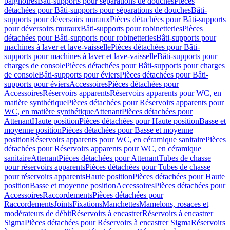
baignoires
Bâti-supports pour séparations de douches
Pièces
détachées pour Bâti-supports pour séparations de douches
Bâti-
supports pour déversoirs muraux
Pièces détachées pour Bâti-supports
pour déversoirs muraux
Bâti-supports pour robinetteries
Pièces
détachées pour Bâti-supports pour robinetteries
Bâti-supports pour
machines à laver et lave-vaisselle
Pièces détachées pour Bâti-
supports pour machines à laver et lave-vaisselle
Bâti-supports pour
charges de console
Pièces détachées pour Bâti-supports pour charges
de console
Bâti-supports pour éviers
Pièces détachées pour Bâti-
supports pour éviers
Accessoires
Pièces détachées pour
Accessoires
Réservoirs apparents
Réservoirs apparents pour WC, en
matière synthétique
Pièces détachées pour Réservoirs apparents pour
WC, en matière synthétique
Attenant
Pièces détachées pour
Attenant
Haute position
Pièces détachées pour Haute position
Basse et
moyenne position
Pièces détachées pour Basse et moyenne
position
Réservoirs apparents pour WC, en céramique sanitaire
Pièces
détachées pour Réservoirs apparents pour WC, en céramique
sanitaire
Attenant
Pièces détachées pour Attenant
Tubes de chasse
pour réservoirs apparents
Pièces détachées pour Tubes de chasse
pour réservoirs apparents
Haute position
Pièces détachées pour Haute
position
Basse et moyenne position
Accessoires
Pièces détachées pour
Accessoires
Raccordements
Pièces détachées pour
Raccordements
Joints
Fixations
Manchettes
Mamelons, rosaces et
modérateurs de débit
Réservoirs à encastrer
Réservoirs à encastrer
Sigma
Pièces détachées pour Réservoirs à encastrer Sigma
Réservoirs