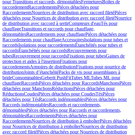
pour Transitions et raccords, démontables
Fermetures
Boîtes de
raccordement
Raccordements
Pièces détachées pour
Raccordements
Nourrices de distribution avec raccord fileté
Pièces
détachées pour Nourrices de distribution avec raccord fileté
Nourrice
de distribution avec raccord à sertir
Compteurs d'eau
Tés pour
chauffage
Transitions et raccords pour chauffage,
démontables
Raccordements pour chauffage
Pièces détachées pour
Raccordements pour chauffage
Accessoires
Isolations pour tubes et
raccords
Isolations pour raccordements
Étanchéités pour tubes et
raccords
Étanchéités pour raccords
Recouvrements pour
tubes
Recouvrement pour raccords
Fixations pour tubes
Gaines de
protection et aides à l'insertion
Fixations pour
raccordements
Armoires de distribution
Fixations pour nourrice de
distribution
Joints d’étanchéité
Packs de vis pour assemblages à
bride
Consommables
Geberit PushFit
Tubes ML
Tubes ML pour
chauffage
Raccords
Pièces détachées pour Raccords
Manchons
Pièces
détachées pour Manchons
Réductions
Pièces détachées pour
Réductions
Coudes
Pièces détachées pour Coudes
Tés
Pièces
détachées pour Tés
Raccords indémontables
Pièces détachées pour
Raccords indémontables
Raccords et raccordements,
démontables
Pièces détachées pour Raccords et raccordements,
démontables
Raccordements
Pièces détachées pour
Raccordements
Nourrices de distribution à emboîter
Pièces détachées
pour Nourrices de distribution à emboîter
Nourrices de distribution
avec raccord fileté
Pièces détachées pour Nourrices de distribution