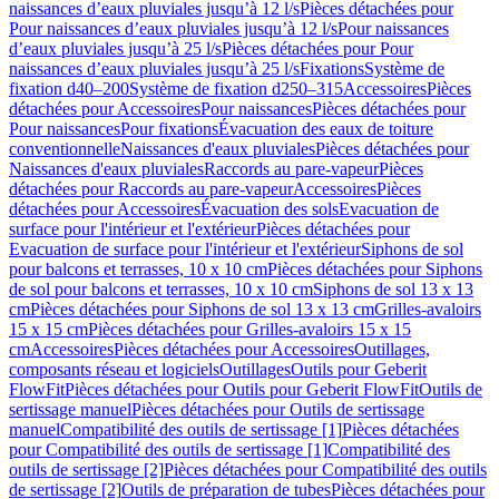
naissances d’eaux pluviales jusqu’à 12 l/s
Pièces détachées pour
Pour naissances d’eaux pluviales jusqu’à 12 l/s
Pour naissances
d’eaux pluviales jusqu’à 25 l/s
Pièces détachées pour Pour
naissances d’eaux pluviales jusqu’à 25 l/s
Fixations
Système de
fixation d40–200
Système de fixation d250–315
Accessoires
Pièces
détachées pour Accessoires
Pour naissances
Pièces détachées pour
Pour naissances
Pour fixations
Évacuation des eaux de toiture
conventionnelle
Naissances d'eaux pluviales
Pièces détachées pour
Naissances d'eaux pluviales
Raccords au pare-vapeur
Pièces
détachées pour Raccords au pare-vapeur
Accessoires
Pièces
détachées pour Accessoires
Évacuation des sols
Evacuation de
surface pour l'intérieur et l'extérieur
Pièces détachées pour
Evacuation de surface pour l'intérieur et l'extérieur
Siphons de sol
pour balcons et terrasses, 10 x 10 cm
Pièces détachées pour Siphons
de sol pour balcons et terrasses, 10 x 10 cm
Siphons de sol 13 x 13
cm
Pièces détachées pour Siphons de sol 13 x 13 cm
Grilles-avaloirs
15 x 15 cm
Pièces détachées pour Grilles-avaloirs 15 x 15
cm
Accessoires
Pièces détachées pour Accessoires
Outillages,
composants réseau et logiciels
Outillages
Outils pour Geberit
FlowFit
Pièces détachées pour Outils pour Geberit FlowFit
Outils de
sertissage manuel
Pièces détachées pour Outils de sertissage
manuel
Compatibilité des outils de sertissage [1]
Pièces détachées
pour Compatibilité des outils de sertissage [1]
Compatibilité des
outils de sertissage [2]
Pièces détachées pour Compatibilité des outils
de sertissage [2]
Outils de préparation de tubes
Pièces détachées pour