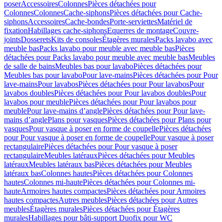
poser
Accessoires
Colonnes
Pièces détachées pour
Colonnes
Colonnes
Cache-siphons
Pièces détachées pour Cache-
siphons
Accessoires
Cache-bondes
Porte-serviettes
Matériel de
fixation
Habillages cache-siphons
Equerres de montage
Couvre-
joints
Dosserets
Kits de consoles
Étagères murales
Packs lavabo avec
meuble bas
Packs lavabo pour meuble avec meuble bas
Pièces
détachées pour Packs lavabo pour meuble avec meuble bas
Meubles
de salle de bains
Meubles bas pour lavabo
Pièces détachées pour
Meubles bas pour lavabo
Pour lave-mains
Pièces détachées pour Pour
lave-mains
Pour lavabos
Pièces détachées pour Pour lavabos
Pour
lavabos doubles
Pièces détachées pour Pour lavabos doubles
Pour
lavabos pour meuble
Pièces détachées pour Pour lavabos pour
meuble
Pour lave-mains d’angle
Pièces détachées pour Pour lave-
mains d’angle
Plans pour vasques
Pièces détachées pour Plans pour
vasques
Pour vasque à poser en forme de coupelle
Pièces détachées
pour Pour vasque à poser en forme de coupelle
Pour vasque à poser
rectangulaire
Pièces détachées pour Pour vasque à poser
rectangulaire
Meubles latéraux
Pièces détachées pour Meubles
latéraux
Meubles latéraux bas
Pièces détachées pour Meubles
latéraux bas
Colonnes hautes
Pièces détachées pour Colonnes
hautes
Colonnes mi-haute
Pièces détachées pour Colonnes mi-
haute
Armoires hautes compactes
Pièces détachées pour Armoires
hautes compactes
Autres meubles
Pièces détachées pour Autres
meubles
Étagères murales
Pièces détachées pour Étagères
murales
Habillages pour bâti-support Duofix pour WC