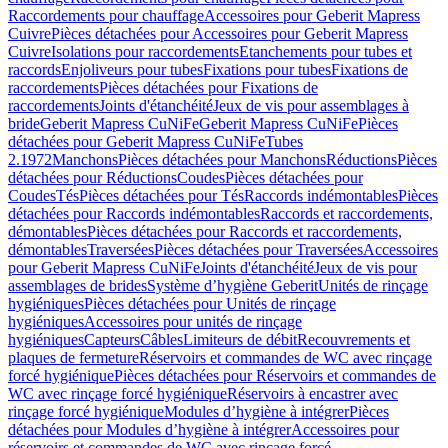
Raccordements pour chauffage
Accessoires pour Geberit Mapress
Cuivre
Pièces détachées pour Accessoires pour Geberit Mapress
Cuivre
Isolations pour raccordements
Etanchements pour tubes et
raccords
Enjoliveurs pour tubes
Fixations pour tubes
Fixations de
raccordements
Pièces détachées pour Fixations de
raccordements
Joints d'étanchéité
Jeux de vis pour assemblages à
bride
Geberit Mapress CuNiFe
Geberit Mapress CuNiFe
Pièces
détachées pour Geberit Mapress CuNiFe
Tubes
2.1972
Manchons
Pièces détachées pour Manchons
Réductions
Pièces
détachées pour Réductions
Coudes
Pièces détachées pour
Coudes
Tés
Pièces détachées pour Tés
Raccords indémontables
Pièces
détachées pour Raccords indémontables
Raccords et raccordements,
démontables
Pièces détachées pour Raccords et raccordements,
démontables
Traversées
Pièces détachées pour Traversées
Accessoires
pour Geberit Mapress CuNiFe
Joints d'étanchéité
Jeux de vis pour
assemblages de brides
Système d’hygiène Geberit
Unités de rinçage
hygiéniques
Pièces détachées pour Unités de rinçage
hygiéniques
Accessoires pour unités de rinçage
hygiéniques
Capteurs
Câbles
Limiteurs de débit
Recouvrements et
plaques de fermeture
Réservoirs et commandes de WC avec rinçage
forcé hygiénique
Pièces détachées pour Réservoirs et commandes de
WC avec rinçage forcé hygiénique
Réservoirs à encastrer avec
rinçage forcé hygiénique
Modules d’hygiène à intégrer
Pièces
détachées pour Modules d’hygiène à intégrer
Accessoires pour
réservoirs et commandes de WC avec rinçage forcé