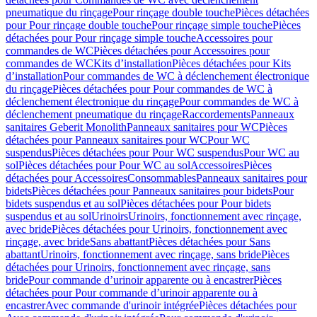
pneumatique du rinçage
Pour rinçage double touche
Pièces détachées
pour Pour rinçage double touche
Pour rinçage simple touche
Pièces
détachées pour Pour rinçage simple touche
Accessoires pour
commandes de WC
Pièces détachées pour Accessoires pour
commandes de WC
Kits d’installation
Pièces détachées pour Kits
d’installation
Pour commandes de WC à déclenchement électronique
du rinçage
Pièces détachées pour Pour commandes de WC à
déclenchement électronique du rinçage
Pour commandes de WC à
déclenchement pneumatique du rinçage
Raccordements
Panneaux
sanitaires Geberit Monolith
Panneaux sanitaires pour WC
Pièces
détachées pour Panneaux sanitaires pour WC
Pour WC
suspendus
Pièces détachées pour Pour WC suspendus
Pour WC au
sol
Pièces détachées pour Pour WC au sol
Accessoires
Pièces
détachées pour Accessoires
Consommables
Panneaux sanitaires pour
bidets
Pièces détachées pour Panneaux sanitaires pour bidets
Pour
bidets suspendus et au sol
Pièces détachées pour Pour bidets
suspendus et au sol
Urinoirs
Urinoirs, fonctionnement avec rinçage,
avec bride
Pièces détachées pour Urinoirs, fonctionnement avec
rinçage, avec bride
Sans abattant
Pièces détachées pour Sans
abattant
Urinoirs, fonctionnement avec rinçage, sans bride
Pièces
détachées pour Urinoirs, fonctionnement avec rinçage, sans
bride
Pour commande d’urinoir apparente ou à encastrer
Pièces
détachées pour Pour commande d’urinoir apparente ou à
encastrer
Avec commande d'urinoir intégrée
Pièces détachées pour