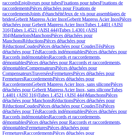
raccords
Enjoliveurs pour tubes
Fixations pour tubes
Fixations de
raccordements
Pièces détachées pour Fixations de
raccordements
Joints d'étanchéité
Jeux de vis pour assemblages de
brides
Geberit Mapress Acier Inox
Geberit Mapress Acier Inox
Pièces
détachées pour Geberit Mapress Acier Inox
Tubes 1.4401 (AISI
316)
Tubes 1.4521 (AISI 444)
Tubes 1.4301 (AISI
304)
Mamelons
Manchons
Pièces détachées pour
Manchons
Réductions
Pièces détachées pour
Réductions
Coudes
Pièces détachées pour Coudes
Tés
Pièces
détachées pour Tés
Raccords indémontables
Pièces détachées pour
Raccords indémontables
Raccords et raccordements,
démontables
Pièces détachées pour Raccords et raccordements,
démontables
Compensateurs
Pièces détachées pour
Compensateurs
Traversées
Fermetures
Pièces détachées pour
Fermetures
Raccordements
Pièces détachées pour
Raccordements
Geberit Mapress Acier Inox, sans silicone
Pièces
détachées pour Geberit Mapress Acier Inox, sans silicone
Tubes
1.4401 (AISI 316)
Tubes 1.4521 (AISI 444)
Manchons
Pièces
détachées pour Manchons
Réductions
Pièces détachées pour
Réductions
Coudes
Pièces détachées pour Coudes
Tés
Pièces
détachées pour Tés
Raccords indémontables
Pièces détachées pour
Raccords indémontables
Raccords et raccordements,
démontables
Pièces détachées pour Raccords et raccordements,
démontables
Fermetures
Pièces détachées pour
Fermetures
Raccordements
Pièces détachées pour