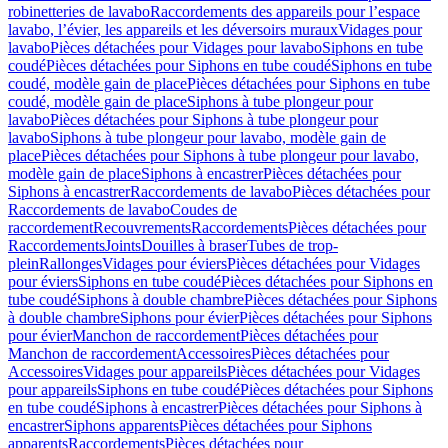
robinetteries de lavabo
Raccordements des appareils pour l’espace
lavabo, l’évier, les appareils et les déversoirs muraux
Vidages pour
lavabo
Pièces détachées pour Vidages pour lavabo
Siphons en tube
coudé
Pièces détachées pour Siphons en tube coudé
Siphons en tube
coudé, modèle gain de place
Pièces détachées pour Siphons en tube
coudé, modèle gain de place
Siphons à tube plongeur pour
lavabo
Pièces détachées pour Siphons à tube plongeur pour
lavabo
Siphons à tube plongeur pour lavabo, modèle gain de
place
Pièces détachées pour Siphons à tube plongeur pour lavabo,
modèle gain de place
Siphons à encastrer
Pièces détachées pour
Siphons à encastrer
Raccordements de lavabo
Pièces détachées pour
Raccordements de lavabo
Coudes de
raccordement
Recouvrements
Raccordements
Pièces détachées pour
Raccordements
Joints
Douilles à braser
Tubes de trop-
plein
Rallonges
Vidages pour éviers
Pièces détachées pour Vidages
pour éviers
Siphons en tube coudé
Pièces détachées pour Siphons en
tube coudé
Siphons à double chambre
Pièces détachées pour Siphons
à double chambre
Siphons pour évier
Pièces détachées pour Siphons
pour évier
Manchon de raccordement
Pièces détachées pour
Manchon de raccordement
Accessoires
Pièces détachées pour
Accessoires
Vidages pour appareils
Pièces détachées pour Vidages
pour appareils
Siphons en tube coudé
Pièces détachées pour Siphons
en tube coudé
Siphons à encastrer
Pièces détachées pour Siphons à
encastrer
Siphons apparents
Pièces détachées pour Siphons
apparents
Raccordements
Pièces détachées pour