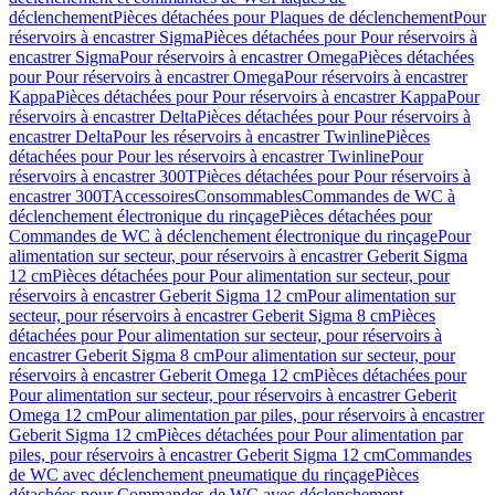
déclenchement
Pièces détachées pour Plaques de déclenchement
Pour
réservoirs à encastrer Sigma
Pièces détachées pour Pour réservoirs à
encastrer Sigma
Pour réservoirs à encastrer Omega
Pièces détachées
pour Pour réservoirs à encastrer Omega
Pour réservoirs à encastrer
Kappa
Pièces détachées pour Pour réservoirs à encastrer Kappa
Pour
réservoirs à encastrer Delta
Pièces détachées pour Pour réservoirs à
encastrer Delta
Pour les réservoirs à encastrer Twinline
Pièces
détachées pour Pour les réservoirs à encastrer Twinline
Pour
réservoirs à encastrer 300T
Pièces détachées pour Pour réservoirs à
encastrer 300T
Accessoires
Consommables
Commandes de WC à
déclenchement électronique du rinçage
Pièces détachées pour
Commandes de WC à déclenchement électronique du rinçage
Pour
alimentation sur secteur, pour réservoirs à encastrer Geberit Sigma
12 cm
Pièces détachées pour Pour alimentation sur secteur, pour
réservoirs à encastrer Geberit Sigma 12 cm
Pour alimentation sur
secteur, pour réservoirs à encastrer Geberit Sigma 8 cm
Pièces
détachées pour Pour alimentation sur secteur, pour réservoirs à
encastrer Geberit Sigma 8 cm
Pour alimentation sur secteur, pour
réservoirs à encastrer Geberit Omega 12 cm
Pièces détachées pour
Pour alimentation sur secteur, pour réservoirs à encastrer Geberit
Omega 12 cm
Pour alimentation par piles, pour réservoirs à encastrer
Geberit Sigma 12 cm
Pièces détachées pour Pour alimentation par
piles, pour réservoirs à encastrer Geberit Sigma 12 cm
Commandes
de WC avec déclenchement pneumatique du rinçage
Pièces
détachées pour Commandes de WC avec déclenchement