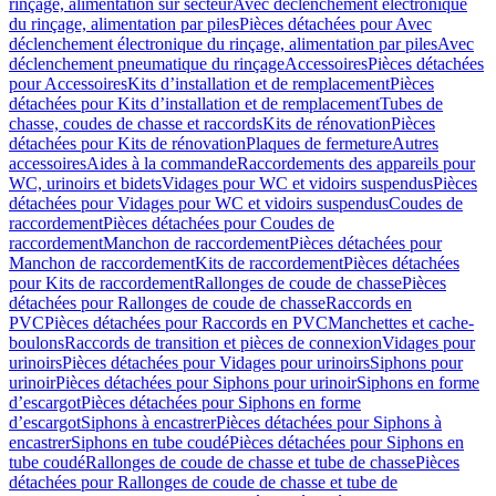
rinçage, alimentation sur secteur
Avec déclenchement électronique
du rinçage, alimentation par piles
Pièces détachées pour Avec
déclenchement électronique du rinçage, alimentation par piles
Avec
déclenchement pneumatique du rinçage
Accessoires
Pièces détachées
pour Accessoires
Kits d’installation et de remplacement
Pièces
détachées pour Kits d’installation et de remplacement
Tubes de
chasse, coudes de chasse et raccords
Kits de rénovation
Pièces
détachées pour Kits de rénovation
Plaques de fermeture
Autres
accessoires
Aides à la commande
Raccordements des appareils pour
WC, urinoirs et bidets
Vidages pour WC et vidoirs suspendus
Pièces
détachées pour Vidages pour WC et vidoirs suspendus
Coudes de
raccordement
Pièces détachées pour Coudes de
raccordement
Manchon de raccordement
Pièces détachées pour
Manchon de raccordement
Kits de raccordement
Pièces détachées
pour Kits de raccordement
Rallonges de coude de chasse
Pièces
détachées pour Rallonges de coude de chasse
Raccords en
PVC
Pièces détachées pour Raccords en PVC
Manchettes et cache-
boulons
Raccords de transition et pièces de connexion
Vidages pour
urinoirs
Pièces détachées pour Vidages pour urinoirs
Siphons pour
urinoir
Pièces détachées pour Siphons pour urinoir
Siphons en forme
d’escargot
Pièces détachées pour Siphons en forme
d’escargot
Siphons à encastrer
Pièces détachées pour Siphons à
encastrer
Siphons en tube coudé
Pièces détachées pour Siphons en
tube coudé
Rallonges de coude de chasse et tube de chasse
Pièces
détachées pour Rallonges de coude de chasse et tube de