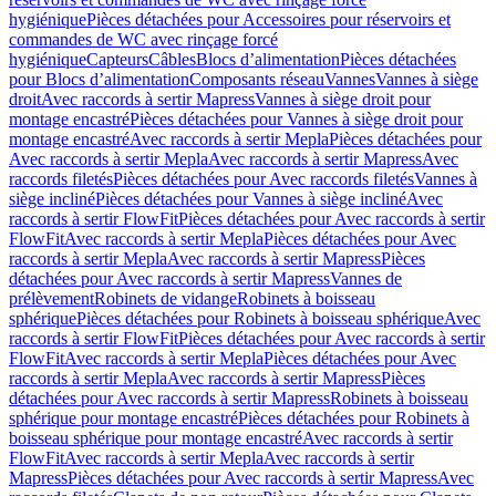
hygiénique
Pièces détachées pour Accessoires pour réservoirs et
commandes de WC avec rinçage forcé
hygiénique
Capteurs
Câbles
Blocs d’alimentation
Pièces détachées
pour Blocs d’alimentation
Composants réseau
Vannes
Vannes à siège
droit
Avec raccords à sertir Mapress
Vannes à siège droit pour
montage encastré
Pièces détachées pour Vannes à siège droit pour
montage encastré
Avec raccords à sertir Mepla
Pièces détachées pour
Avec raccords à sertir Mepla
Avec raccords à sertir Mapress
Avec
raccords filetés
Pièces détachées pour Avec raccords filetés
Vannes à
siège incliné
Pièces détachées pour Vannes à siège incliné
Avec
raccords à sertir FlowFit
Pièces détachées pour Avec raccords à sertir
FlowFit
Avec raccords à sertir Mepla
Pièces détachées pour Avec
raccords à sertir Mepla
Avec raccords à sertir Mapress
Pièces
détachées pour Avec raccords à sertir Mapress
Vannes de
prélèvement
Robinets de vidange
Robinets à boisseau
sphérique
Pièces détachées pour Robinets à boisseau sphérique
Avec
raccords à sertir FlowFit
Pièces détachées pour Avec raccords à sertir
FlowFit
Avec raccords à sertir Mepla
Pièces détachées pour Avec
raccords à sertir Mepla
Avec raccords à sertir Mapress
Pièces
détachées pour Avec raccords à sertir Mapress
Robinets à boisseau
sphérique pour montage encastré
Pièces détachées pour Robinets à
boisseau sphérique pour montage encastré
Avec raccords à sertir
FlowFit
Avec raccords à sertir Mepla
Avec raccords à sertir
Mapress
Pièces détachées pour Avec raccords à sertir Mapress
Avec