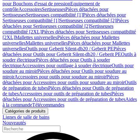
pour Bouchons d'essai de pression
Equipement de
contrôle
Accessoires
Sertisseuses
Pièces détachées pour
Sertisseuses
Sertisseuses compatibilité [1]
Pièces détachées pour
Sertisseuses compatibilité [1]
Sertisseuses compatibilité [2]
Pièces
détachées pour Sertisseuses compatibilité [2]
Sertisseuses
compatibilité [2XL]
Pièces détachées pour Sertisseuses compatibilité
[2XL]
Mallettes universelles
Pièces détachées pour Mallettes
universelles
Mallettes universelles
Pièces détachées pour Mallettes
universelles
Outils pour Geberit Silent-db20 / Geberit PE
Pièces
détachées pour Outils pour Geberit Silent-db20 / Geberit PE
Outils à
souder électrique
Pièces détachées pour Outils à souder
électrique
Accessoires pour outillage à souder électrique
Outils pour
soudure au miroir
Pièces détachées pour Outils pour soudure au
miroir
Accessoires pour outils pour soudure au miroir
Pièces
détachées pour Accessoires pour outils pour soudure au miroir
Outils
de préparation de tubes
Pièces détachées pour Outils de préparation
de tubes
Accessoires pour outils de préparation de tubes
Pièces
détachées pour Accessoires pour outils de préparation de tubes
Aides
à la commande
Télécommandes
Catégories de produits
Lignes de salle de bains
Nouveautés