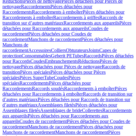
Réductions
Pièces de nettoyage
Pièces détachées pour Pièces de
nettoyage
Raccordements
Pièces détachées pour
Raccordements
Raccordements à emboîter
Pièces détachées pour
Raccordements à emboîter
Raccordements à griffes
Raccords de
transition sur d’autres matériaux
Raccordements aux appareils
Pièces
détachées pour Raccordements aux appareils
Coudes de
raccordement
Pièces détachées pour Coudes de
raccordement
Manchons de raccordement
Pièces détachées pour
Manchons de
raccordement
Accessoires
Colliers
Obturateurs
Joints
Capes de
protection
Consommables
Geberit PE
Tubes
Raccords
Pièces détachées
pour Raccords
Coudes
Embranchements
Réductions
Pièces de
nettoyage
Pièces détachées pour Pièces de nettoyage
Raccords de
transition
Pièces spéciales
Pièces détachées pour Pièces
spéciales
Pièces SuperTube
Coudes
Pièces
spéciales
Raccordements
Pièces détachées pour
Raccordements
Raccords soudés
Raccordements à emboîter
Pièces
détachées pour Raccordements à emboîter
Raccords de transition sur
d’autres matériaux
Pièces détachées pour Raccords de transition sur
d’autres matériaux
Assemblages filetés
Pièces détachées pour
Assemblages filetés
Assemblages de bride
Collerettes
Raccordements
aux appareils
Pièces détachées pour Raccordements aux
appareils
Coudes de raccordement
Pièces détachées pour Coudes de
raccordement
Manchons de raccordement
Pièces détachées pour
Manchons de raccordement
Manchons de raccordement
Pièces