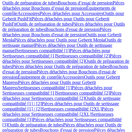
Outils de préparation de tubes
Bouchons d’essai de pression
Pièces
détachées pour Bouchons d’essai de pression
Équipements de
contrôle
Accessoires
Pièces détachées pour Accessoires
Outils pour
Geberit PushFit
Pièces détachées pour Outils pour Geberit
PushFit
Outils de préparation de tubes
Pièces détachées pour Outils
de préparation de tubes
Bouchons d'essai de pression
Pièces
détachées pour Bouchons d'essai de pression
Outils pour Geberit
Mepla
Pièces détachées pour Outils pour Geberit Mepla
Outils de
sertissage manuel
Pièces détachées pour Outils de sertissage
manuel
Sertisseuses compatibilité [1]
Pièces détachées pour
Sertisseuses compatibilité [1]
Sertisseuses compatibilité [2]
Pièces
détachées pour Sertisseuses compatibilité [2]
Outils de préparation de
tubes
Pièces détachées pour Outils de préparation de tubes
Bouchons
d'essai de pression
Pièces détachées pour Bouchons d'essai de
pression
Équipement de contrôle
Accessoires
Outils pour Geberit
Mapress
Pièces détachées pour Outils pour Geberit
Mapress
Sertisseuses compatibilité [1]
Pièces détachées pour
Sertisseuses compatibilité [1]
Sertisseuses compatibilité [2]
Pièces
détachées pour Sertisseuses compatibilité [2]
Outils de sertissage
compatibilité [1] / [2]
Pièces détachées pour Outils de sertissage
compatibilité [1] / [2]
Sertisseuses compatibilité [2XL]
Pièces
détachées pour Sertisseuses compatibilité [2XL]
Sertisseuses
compatibilité [3]
Pièces détachées pour Sertisseuses compatibilité
[3]
Outils de préparation de tubes
Pièces détachées pour Outils de
préparation de tubes
Bouchons d'essai de pression
Pièces détachées