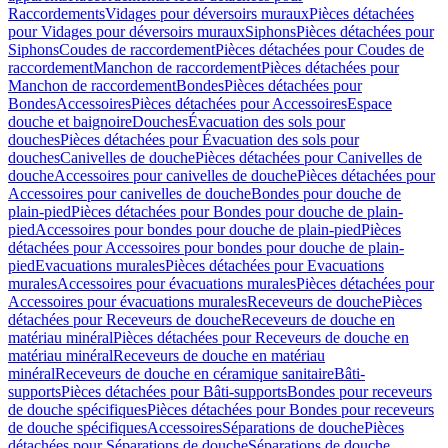
Raccordements
Vidages pour déversoirs muraux
Pièces détachées
pour Vidages pour déversoirs muraux
Siphons
Pièces détachées pour
Siphons
Coudes de raccordement
Pièces détachées pour Coudes de
raccordement
Manchon de raccordement
Pièces détachées pour
Manchon de raccordement
Bondes
Pièces détachées pour
Bondes
Accessoires
Pièces détachées pour Accessoires
Espace
douche et baignoire
Douches
Évacuation des sols pour
douches
Pièces détachées pour Évacuation des sols pour
douches
Canivelles de douche
Pièces détachées pour Canivelles de
douche
Accessoires pour canivelles de douche
Pièces détachées pour
Accessoires pour canivelles de douche
Bondes pour douche de
plain-pied
Pièces détachées pour Bondes pour douche de plain-
pied
Accessoires pour bondes pour douche de plain-pied
Pièces
détachées pour Accessoires pour bondes pour douche de plain-
pied
Evacuations murales
Pièces détachées pour Evacuations
murales
Accessoires pour évacuations murales
Pièces détachées pour
Accessoires pour évacuations murales
Receveurs de douche
Pièces
détachées pour Receveurs de douche
Receveurs de douche en
matériau minéral
Pièces détachées pour Receveurs de douche en
matériau minéral
Receveurs de douche en matériau
minéral
Receveurs de douche en céramique sanitaire
Bâti-
supports
Pièces détachées pour Bâti-supports
Bondes pour receveurs
de douche spécifiques
Pièces détachées pour Bondes pour receveurs
de douche spécifiques
Accessoires
Séparations de douche
Pièces
détachées pour Séparations de douche
Séparations de douche