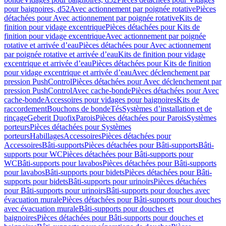
pour baignoires, d52
Avec actionnement par poignée rotative
Pièces
détachées pour Avec actionnement par poignée rotative
Kits de
finition pour vidage excentrique
Pièces détachées pour Kits de
finition pour vidage excentrique
Avec actionnement par poignée
rotative et arrivée d’eau
Pièces détachées pour Avec actionnement
par poignée rotative et arrivée d’eau
Kits de finition pour vidage
excentrique et arrivée d’eau
Pièces détachées pour Kits de finition
pour vidage excentrique et arrivée d’eau
Avec déclenchement par
pression PushControl
Pièces détachées pour Avec déclenchement par
pression PushControl
Avec cache-bonde
Pièces détachées pour Avec
cache-bonde
Accessoires pour vidages pour baignoires
Kits de
raccordement
Bouchons de bonde
Tés
Systèmes d’installation et de
rinçage
Geberit Duofix
Parois
Pièces détachées pour Parois
Systèmes
porteurs
Pièces détachées pour Systèmes
porteurs
Habillages
Accessoires
Pièces détachées pour
Accessoires
Bâti-supports
Pièces détachées pour Bâti-supports
Bâti-
supports pour WC
Pièces détachées pour Bâti-supports pour
WC
Bâti-supports pour lavabos
Pièces détachées pour Bâti-supports
pour lavabos
Bâti-supports pour bidets
Pièces détachées pour Bâti-
supports pour bidets
Bâti-supports pour urinoirs
Pièces détachées
pour Bâti-supports pour urinoirs
Bâti-supports pour douches avec
évacuation murale
Pièces détachées pour Bâti-supports pour douches
avec évacuation murale
Bâti-supports pour douches et
baignoires
Pièces détachées pour Bâti-supports pour douches et