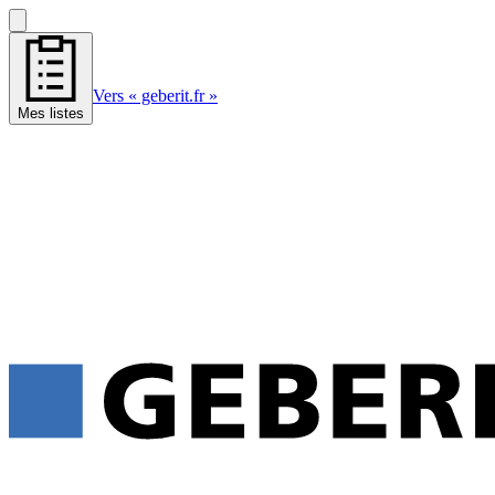
Vers « geberit.fr »
Mes listes