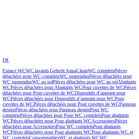
FR
Espace WC
WC lavants Geberit AquaClean
WC complets
Pièces
détachées pour WC complets
WC suspendus
Pièces détachées pour
WC suspendus
WC au sol
Pièces détachées pour WC au sol
Abattants
WC
Pièces détachées pour Abattants WC
Pour cuvettes de WC
Pièces
détachées pour Pour cuvettes de WC
Dispositifs d’appoint pour
WC
Pièces détachées pour Dispositifs d’appoint pour WC
Pour
cuvettes de WC
Pièces détachées pour Pour cuvettes de WC
Panneau
design
Pièces détachées pour Panneau design
Pour WC
complets
Pièces détachées pour Pour WC complets
Pour abattants
WC
Pièces détachées pour Pour abattants WC
Accessoires
Pièces
détachées pour Accessoires
Pour WC complets
Pour abattants
WC
Pièces détachées pour Pour abattants WC
Pour abattants WC et
WC complets
Consommables
WC et abattants WC
WC