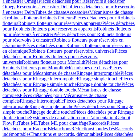
à encastrer Omega
Pièces détachées pour Réservoirs à encastrer
Omega
Réservoirs à encastrer Delta
Pièces détachées pour Réservoirs
à encastrer Delta
Tubes de chasse
Accessoires
Mécanismes de chasse
et robinets flotteurs
Robinets flotteurs
Pièces détachées pour Robinets
flotteurs
Robinets flotteurs pour réservoirs apparents
Pièces détachées
pour Robinets flotteurs pour réservoirs apparents
Robinets flotteurs
pour réservoirs à encastrer
Pièces détachées pour Robinets flotteurs
pour réservoirs à encastrer
Robinets flotteurs pour réservoirs en
céramique
Pièces détachées pour Robinets flotteurs pour réservoirs
en céramique
Robinets flotteurs pour réservoirs, universels
Pièces
détachées pour Robinets flotteurs pour réservoirs,
universels
Robinets flotteurs pour Monolith
Pièces détachées pour
Robinets flotteurs pour Monolith
Mécanismes de chasse
Pièces
détachées pour Mécanismes de chasse
Rinçage interrompable
Pièces
détachées pour Rinçage interrompable
Rinçage simple touche
Pièces
détachées pour Rinçage simple touche
Rinçage double touche
Pièces
détachées pour Rinçage double touche
Mécanismes de chasse
complets
Pièces détachées pour Mécanismes de chasse
complets
Rinçage interrompable
Pièces détachées pour Rinçage
interrompable
Rinçage simple touche
Pièces détachées pour Rinçage
simple touche
Rinçage double touche
Pièces détachées pour Rinçage
double touche
Systèmes de canalisation pour l’alimentation
Geberit
FlowFit
Tubes ML
Tubes ML pour chauffage
Raccords
Pièces
détachées pour Raccords
Manchons
Réductions
Coudes
Tés
Raccords
indémontables
Transitions et raccords, démontables
Pièces détachées