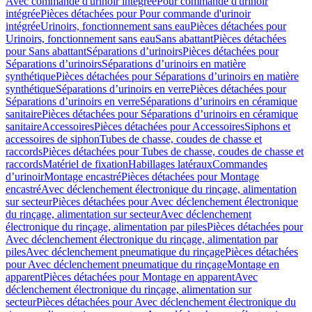
Avec commande d'urinoir intégrée
Pour commande d'urinoir
intégrée
Pièces détachées pour Pour commande d'urinoir
intégrée
Urinoirs, fonctionnement sans eau
Pièces détachées pour
Urinoirs, fonctionnement sans eau
Sans abattant
Pièces détachées
pour Sans abattant
Séparations d’urinoirs
Pièces détachées pour
Séparations d’urinoirs
Séparations d’urinoirs en matière
synthétique
Pièces détachées pour Séparations d’urinoirs en matière
synthétique
Séparations d’urinoirs en verre
Pièces détachées pour
Séparations d’urinoirs en verre
Séparations d’urinoirs en céramique
sanitaire
Pièces détachées pour Séparations d’urinoirs en céramique
sanitaire
Accessoires
Pièces détachées pour Accessoires
Siphons et
accessoires de siphon
Tubes de chasse, coudes de chasse et
raccords
Pièces détachées pour Tubes de chasse, coudes de chasse et
raccords
Matériel de fixation
Habillages latéraux
Commandes
dʼurinoir
Montage encastré
Pièces détachées pour Montage
encastré
Avec déclenchement électronique du rinçage, alimentation
sur secteur
Pièces détachées pour Avec déclenchement électronique
du rinçage, alimentation sur secteur
Avec déclenchement
électronique du rinçage, alimentation par piles
Pièces détachées pour
Avec déclenchement électronique du rinçage, alimentation par
piles
Avec déclenchement pneumatique du rinçage
Pièces détachées
pour Avec déclenchement pneumatique du rinçage
Montage en
apparent
Pièces détachées pour Montage en apparent
Avec
déclenchement électronique du rinçage, alimentation sur
secteur
Pièces détachées pour Avec déclenchement électronique du