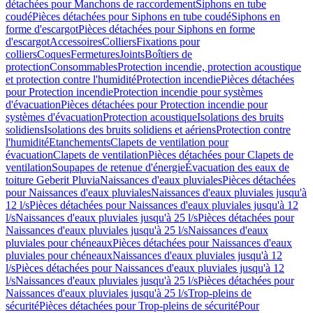
détachées pour Manchons de raccordement
Siphons en tube
coudé
Pièces détachées pour Siphons en tube coudé
Siphons en
forme d'escargot
Pièces détachées pour Siphons en forme
d'escargot
Accessoires
Colliers
Fixations pour
colliers
Coques
Fermetures
Joints
Boîtiers de
protection
Consommables
Protection incendie, protection acoustique
et protection contre l'humidité
Protection incendie
Pièces détachées
pour Protection incendie
Protection incendie pour systèmes
d'évacuation
Pièces détachées pour Protection incendie pour
systèmes d'évacuation
Protection acoustique
Isolations des bruits
solidiens
Isolations des bruits solidiens et aériens
Protection contre
l'humidité
Etanchements
Clapets de ventilation pour
évacuation
Clapets de ventilation
Pièces détachées pour Clapets de
ventilation
Soupapes de retenue d'énergie
Évacuation des eaux de
toiture Geberit Pluvia
Naissances d'eaux pluviales
Pièces détachées
pour Naissances d'eaux pluviales
Naissances d'eaux pluviales jusqu'à
12 l/s
Pièces détachées pour Naissances d'eaux pluviales jusqu'à 12
l/s
Naissances d'eaux pluviales jusqu'à 25 l/s
Pièces détachées pour
Naissances d'eaux pluviales jusqu'à 25 l/s
Naissances d'eaux
pluviales pour chéneaux
Pièces détachées pour Naissances d'eaux
pluviales pour chéneaux
Naissances d'eaux pluviales jusqu'à 12
l/s
Pièces détachées pour Naissances d'eaux pluviales jusqu'à 12
l/s
Naissances d'eaux pluviales jusqu'à 25 l/s
Pièces détachées pour
Naissances d'eaux pluviales jusqu'à 25 l/s
Trop-pleins de
sécurité
Pièces détachées pour Trop-pleins de sécurité
Pour