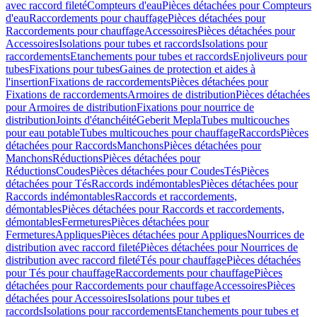
avec raccord fileté
Compteurs d'eau
Pièces détachées pour Compteurs
d'eau
Raccordements pour chauffage
Pièces détachées pour
Raccordements pour chauffage
Accessoires
Pièces détachées pour
Accessoires
Isolations pour tubes et raccords
Isolations pour
raccordements
Etanchements pour tubes et raccords
Enjoliveurs pour
tubes
Fixations pour tubes
Gaines de protection et aides à
l'insertion
Fixations de raccordements
Pièces détachées pour
Fixations de raccordements
Armoires de distribution
Pièces détachées
pour Armoires de distribution
Fixations pour nourrice de
distribution
Joints d'étanchéité
Geberit Mepla
Tubes multicouches
pour eau potable
Tubes multicouches pour chauffage
Raccords
Pièces
détachées pour Raccords
Manchons
Pièces détachées pour
Manchons
Réductions
Pièces détachées pour
Réductions
Coudes
Pièces détachées pour Coudes
Tés
Pièces
détachées pour Tés
Raccords indémontables
Pièces détachées pour
Raccords indémontables
Raccords et raccordements,
démontables
Pièces détachées pour Raccords et raccordements,
démontables
Fermetures
Pièces détachées pour
Fermetures
Appliques
Pièces détachées pour Appliques
Nourrices de
distribution avec raccord fileté
Pièces détachées pour Nourrices de
distribution avec raccord fileté
Tés pour chauffage
Pièces détachées
pour Tés pour chauffage
Raccordements pour chauffage
Pièces
détachées pour Raccordements pour chauffage
Accessoires
Pièces
détachées pour Accessoires
Isolations pour tubes et
raccords
Isolations pour raccordements
Etanchements pour tubes et