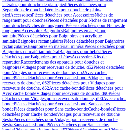
latérales pour douche de plain-pied
Pièces détachées pour
Séparations de douche latérales pour douche de plain-
pied
Accessoires
Pièces détachées pour Accessoires
Niches de
rangement pour douches
Pièces détachées pour Niches de rangement
pour douches
Niches de rangement
Pièces détachées pour Niches de
rangement
Accessoires
Baignoires
Baignoires en acrylique
sanitaire
Pièces détachées pour Baignoires en acrylique
sanitaire
Baignoires rectangulaires
Pièces détachées pour Baignoires
rectangulaires
Baignoires en matériau minéral
Pièces détachées pour
Baignoires en matériau minéral
Baignoires pour bébés
Pièces
détachées pour Baignoires pour bébés
Accessoires
Kits de
réparation
Raccordements des appareils pour douches et
baignoires
Vidages pour receveurs de douche, d52
Pièces détachées
pour Vidages pour receveurs de douche, d52
Avec cache-
bonde
Pièces détachées pour Avec cache-bonde
Vidages pour
receveurs de douche, d62
Pièces détachées pour Vidages pour
receveurs de douche, d62
Avec cache-bonde
Pièces détachées pour
Avec cache-bonde
Vidages pour receveurs de douche, d90
Pièces
détachées pour Vidages pour receveurs de douche, d90
Avec cache-
bonde
Pièces détachées pour Avec cache-bonde
Sans cache-
bonde
Pièces détachées pour Sans cache-bonde
Cache-bondes
Pièces
détachées pour Cache-bondes
Vidages pour receveurs de douche
Sestra
Pièces détachées pour Vidages pour receveurs de douche
Sestra
Sans cache-bonde
Pièces détachées pour Sans cache-
bonde
Vidages pour baignoires, d52
Pièces détachées pour Vidages