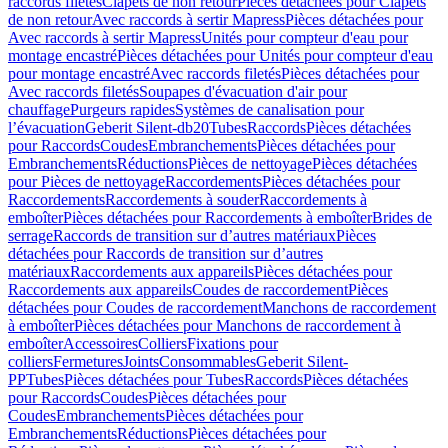
raccords filetés
Clapets de non retour
Pièces détachées pour Clapets
de non retour
Avec raccords à sertir Mapress
Pièces détachées pour
Avec raccords à sertir Mapress
Unités pour compteur d'eau pour
montage encastré
Pièces détachées pour Unités pour compteur d'eau
pour montage encastré
Avec raccords filetés
Pièces détachées pour
Avec raccords filetés
Soupapes d'évacuation d'air pour
chauffage
Purgeurs rapides
Systèmes de canalisation pour
l’évacuation
Geberit Silent-db20
Tubes
Raccords
Pièces détachées
pour Raccords
Coudes
Embranchements
Pièces détachées pour
Embranchements
Réductions
Pièces de nettoyage
Pièces détachées
pour Pièces de nettoyage
Raccordements
Pièces détachées pour
Raccordements
Raccordements à souder
Raccordements à
emboîter
Pièces détachées pour Raccordements à emboîter
Brides de
serrage
Raccords de transition sur d’autres matériaux
Pièces
détachées pour Raccords de transition sur d’autres
matériaux
Raccordements aux appareils
Pièces détachées pour
Raccordements aux appareils
Coudes de raccordement
Pièces
détachées pour Coudes de raccordement
Manchons de raccordement
à emboîter
Pièces détachées pour Manchons de raccordement à
emboîter
Accessoires
Colliers
Fixations pour
colliers
Fermetures
Joints
Consommables
Geberit Silent-
PP
Tubes
Pièces détachées pour Tubes
Raccords
Pièces détachées
pour Raccords
Coudes
Pièces détachées pour
Coudes
Embranchements
Pièces détachées pour
Embranchements
Réductions
Pièces détachées pour