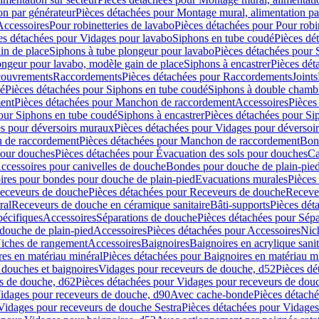
on par générateur
Pièces détachées pour Montage mural, alimentation pa
Accessoires
Pour robinetteries de lavabo
Pièces détachées pour Pour robi
es détachées pour Vidages pour lavabo
Siphons en tube coudé
Pièces dé
in de place
Siphons à tube plongeur pour lavabo
Pièces détachées pour 
ongeur pour lavabo, modèle gain de place
Siphons à encastrer
Pièces dét
ouvrements
Raccordements
Pièces détachées pour Raccordements
Joints
dé
Pièces détachées pour Siphons en tube coudé
Siphons à double chamb
ent
Pièces détachées pour Manchon de raccordement
Accessoires
Pièces
our Siphons en tube coudé
Siphons à encastrer
Pièces détachées pour Sip
s pour déversoirs muraux
Pièces détachées pour Vidages pour déversoi
 de raccordement
Pièces détachées pour Manchon de raccordement
Bon
pour douches
Pièces détachées pour Évacuation des sols pour douches
Ca
ccessoires pour canivelles de douche
Bondes pour douche de plain-pie
ires pour bondes pour douche de plain-pied
Evacuations murales
Pièces
eceveurs de douche
Pièces détachées pour Receveurs de douche
Receve
ral
Receveurs de douche en céramique sanitaire
Bâti-supports
Pièces dét
pécifiques
Accessoires
Séparations de douche
Pièces détachées pour Sép
 douche de plain-pied
Accessoires
Pièces détachées pour Accessoires
Nic
Niches de rangement
Accessoires
Baignoires
Baignoires en acrylique sanit
res en matériau minéral
Pièces détachées pour Baignoires en matériau m
douches et baignoires
Vidages pour receveurs de douche, d52
Pièces dé
s de douche, d62
Pièces détachées pour Vidages pour receveurs de dou
Vidages pour receveurs de douche, d90
Avec cache-bonde
Pièces détach
Vidages pour receveurs de douche Sestra
Pièces détachées pour Vidages