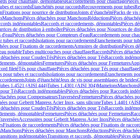
cords pour chauffage, démontables
Raccordements pour chauffage
Pièces
ubes et raccords
Étanchéités pour raccords
Recouvrements pour tubes
Re
on
Fixations pour nourrice de distribution
Joints d’étanchéité
Packs de vis
ds
Manchons
Pièces détachées pour Manchons
Réductions
Pièces détaché
ccords indémontables
Raccords et raccordements, démontables
Pièces dé
rrices de distribution à emboîter
Pièces détachées pour Nourrices de dis
 d'eau
Pièces détachées pour Compteurs d'eau
Raccordements pour chau
r tubes et raccords
Isolations pour raccordements
Etanchements pour tube
chées pour Fixations de raccordements
Armoires de distribution
Pièces dé
eau potable
Tubes multicouches pour chauffage
Raccords
Pièces détaché
 détachées pour Coudes
Tés
Pièces détachées pour Tés
Raccords indémon
rdements, démontables
Fermetures
Pièces détachées pour Fermetures
Appl
ord fileté
Tés pour chauffage
Pièces détachées pour Tés pour chauffage
ns pour tubes et raccords
Isolations pour raccordements
Etanchements pour
raccordements
Joints d'étanchéité
Jeux de vis pour assemblages de brides
G
ubes 1.4521 (AISI 444)
Tubes 1.4301 (AISI 304)
Mamelons
Manchons
 pour Tés
Raccords indémontables
Pièces détachées pour Raccords indé
détachées pour Compensateurs
Traversées
Fermetures
Pièces détachées po
hées pour Geberit Mapress Acier Inox, sans silicone
Tubes 1.4401 (AISI
 détachées pour Coudes
Tés
Pièces détachées pour Tés
Raccords indémon
rdements, démontables
Fermetures
Pièces détachées pour Fermetures
Racc
raversées
Accessoires pour Geberit Mapress Acier Inox
Pièces détachée
es
Fixations de raccordements
Pièces détachées pour Fixations de racco
s
Manchons
Pièces détachées pour Manchons
Réductions
Pièces détachée
ransitions indémontables
Transitions et raccords, démontables
Pièces dét