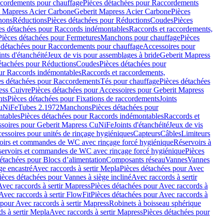
cordements pour chauffage
Pièces détachées pour Raccordements
t Mapress Acier Carbone
Geberit Mapress Acier Carbone
Pièces
hons
Réductions
Pièces détachées pour Réductions
Coudes
Pièces
es détachées pour Raccords indémontables
Raccords et raccordements,
Pièces détachées pour Fermetures
Manchons pour chauffage
Pièces
 détachées pour Raccordements pour chauffage
Accessoires pour
ints d'étanchéité
Jeux de vis pour assemblages à bride
Geberit Mapress
étachées pour Réductions
Coudes
Pièces détachées pour
ur Raccords indémontables
Raccords et raccordements,
es détachées pour Raccordements
Tés pour chauffage
Pièces détachées
ess Cuivre
Pièces détachées pour Accessoires pour Geberit Mapress
nts
Pièces détachées pour Fixations de raccordements
Joints
CuNiFe
Tubes 2.1972
Manchons
Pièces détachées pour
tables
Pièces détachées pour Raccords indémontables
Raccords et
soires pour Geberit Mapress CuNiFe
Joints d'étanchéité
Jeux de vis
essoires pour unités de rinçage hygiéniques
Capteurs
Câbles
Limiteurs
voirs et commandes de WC avec rinçage forcé hygiénique
Réservoirs à
éservoirs et commandes de WC avec rinçage forcé hygiénique
Pièces
étachées pour Blocs d’alimentation
Composants réseau
Vannes
Vannes
ge encastré
Avec raccords à sertir Mepla
Pièces détachées pour Avec
ièces détachées pour Vannes à siège incliné
Avec raccords à sertir
Avec raccords à sertir Mapress
Pièces détachées pour Avec raccords à
Avec raccords à sertir FlowFit
Pièces détachées pour Avec raccords à
 pour Avec raccords à sertir Mapress
Robinets à boisseau sphérique
s à sertir Mepla
Avec raccords à sertir Mapress
Pièces détachées pour