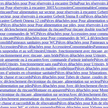
ces détachées pour Pour réservoirs à encastrer Delta
Pour les réservoirs 
our Pour réservoirs à encastrer 300T
Accessoires
Consommables
Command
rinçage
Pour alimentation sur secteur, pour réservoirs à encastrer Gebe
 secteur, pour réservoirs à encastrer Geberit Sigma 8 cm
Pièces détachées
encastrer Geberit Omega 12 cm
Pièces détachées pour Pour alimentation s
m
Pièces détachées pour Pour alimentation par piles, pour réservoirs à 
c déclenchement pneumatique du rinçage
Pour rinçage double touche
P
 pour commandes de WC
Pièces détachées pour Accessoires pour com
u rinçage
Pièces détachées pour Pour commandes de WC à déclencheme
onolith
Panneaux sanitaires pour WC
Pièces détachées pour Panneaux s
Accessoires
Pièces détachées pour Accessoires
Consommables
Panneaux 
s suspendus et au sol
Urinoirs
Urinoirs, fonctionnement avec rinçage, av
fonctionnement avec rinçage, sans bride
Pièces détachées pour Urinoirs,
ir apparente ou à encastrer
Avec commande d'urinoir intégrée
Pièces d
grée
Urinoirs, fonctionnement sans eau
Pièces détachées pour Urinoirs, 
noirs
Séparations d’urinoirs en matière synthétique
Pièces détachées pour
ons d’urinoirs en céramique sanitaire
Pièces détachées pour Séparations 
de chasse et raccords
Pièces détachées pour Tubes de chasse, coudes de 
c déclenchement électronique du rinçage, alimentation sur secteur
Pièc
limentation par piles
Pièces détachées pour Avec déclenchement électron
neumatique du rinçage
Montage en apparent
Pièces détachées pour Mont
tronique du rinçage, alimentation sur secteur
Avec déclenchement électr
clenchement pneumatique du rinçage
Accessoires
Pièces détachées pour
 chasse et raccords
Kits de rénovation
Pièces détachées pour Kits de ré
dages pour WC et vidoirs suspendus
Pièces détachées pour Vidages po