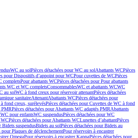
endus
WC au sol
Pièces détachées pour WC au sol
Abattants WC
Pièces
es pour Dispositifs d’appoint pour WC
Pour cuvettes de WC
Pièces
C complets
Pour abattants WC
Pièces détachées pour Pour abattants
ants WC et WC complets
Consommables
WC et abattants WC
WC
C au sol
WC à fond creux pour réservoir attenant
Pièces détachées
amique sanitaire
Attenant
Abattants WC
Pièces détachées pour
à fond creux, surélevés
Pièces détachées pour Cuvettes de WC à fond
és PMR
Pièces détachées pour Abattants WC adaptés PMR
Abattants
r WC pour enfants
WC suspendus
Pièces détachées pour WC
s WC
Pièces détachées pour Abattants WC
Lunettes d’abattant
Pièces
r Bidets suspendus
Bidets au sol
Pièces détachées pour Bidets au
s pour Plaques de déclenchement
Pour réservoirs à encastrer
astrer Omega
Pour réservoirs à encastrer Kappa
Pièces détachées pour