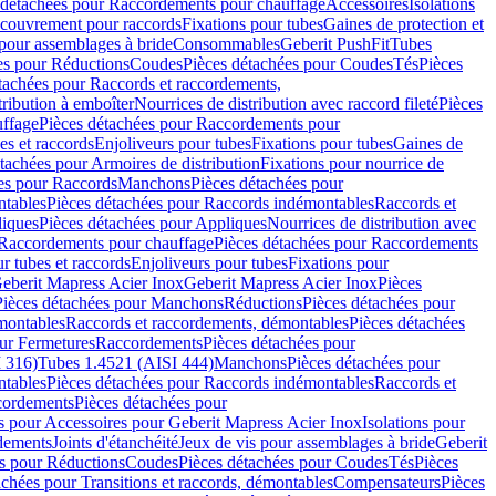
 détachées pour Raccordements pour chauffage
Accessoires
Isolations
couvrement pour raccords
Fixations pour tubes
Gaines de protection et
 pour assemblages à bride
Consommables
Geberit PushFit
Tubes
es pour Réductions
Coudes
Pièces détachées pour Coudes
Tés
Pièces
tachées pour Raccords et raccordements,
tribution à emboîter
Nourrices de distribution avec raccord fileté
Pièces
ffage
Pièces détachées pour Raccordements pour
s et raccords
Enjoliveurs pour tubes
Fixations pour tubes
Gaines de
tachées pour Armoires de distribution
Fixations pour nourrice de
es pour Raccords
Manchons
Pièces détachées pour
tables
Pièces détachées pour Raccords indémontables
Raccords et
iques
Pièces détachées pour Appliques
Nourrices de distribution avec
Raccordements pour chauffage
Pièces détachées pour Raccordements
 tubes et raccords
Enjoliveurs pour tubes
Fixations pour
eberit Mapress Acier Inox
Geberit Mapress Acier Inox
Pièces
Pièces détachées pour Manchons
Réductions
Pièces détachées pour
montables
Raccords et raccordements, démontables
Pièces détachées
ur Fermetures
Raccordements
Pièces détachées pour
 316)
Tubes 1.4521 (AISI 444)
Manchons
Pièces détachées pour
tables
Pièces détachées pour Raccords indémontables
Raccords et
ordements
Pièces détachées pour
s pour Accessoires pour Geberit Mapress Acier Inox
Isolations pour
rdements
Joints d'étanchéité
Jeux de vis pour assemblages à bride
Geberit
s pour Réductions
Coudes
Pièces détachées pour Coudes
Tés
Pièces
achées pour Transitions et raccords, démontables
Compensateurs
Pièces