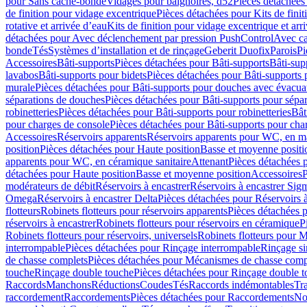
pour Sans cache-bonde
Vidages pour baignoires, d52
Pièces détachées
de finition pour vidage excentrique
Pièces détachées pour Kits de fini
rotative et arrivée d’eau
Kits de finition pour vidage excentrique et arr
détachées pour Avec déclenchement par pression PushControl
Avec c
bonde
Tés
Systèmes d’installation et de rinçage
Geberit Duofix
Parois
Pi
Accessoires
Bâti-supports
Pièces détachées pour Bâti-supports
Bâti-su
lavabos
Bâti-supports pour bidets
Pièces détachées pour Bâti-supports 
murale
Pièces détachées pour Bâti-supports pour douches avec évacua
séparations de douches
Pièces détachées pour Bâti-supports pour sépa
robinetteries
Pièces détachées pour Bâti-supports pour robinetteries
Bât
pour charges de console
Pièces détachées pour Bâti-supports pour cha
Accessoires
Réservoirs apparents
Réservoirs apparents pour WC, en ma
position
Pièces détachées pour Haute position
Basse et moyenne positi
apparents pour WC, en céramique sanitaire
Attenant
Pièces détachées 
détachées pour Haute position
Basse et moyenne position
Accessoires
P
modérateurs de débit
Réservoirs à encastrer
Réservoirs à encastrer Sig
Omega
Réservoirs à encastrer Delta
Pièces détachées pour Réservoirs à
flotteurs
Robinets flotteurs pour réservoirs apparents
Pièces détachées p
réservoirs à encastrer
Robinets flotteurs pour réservoirs en céramique
P
Robinets flotteurs pour réservoirs, universels
Robinets flotteurs pour 
interrompable
Pièces détachées pour Rinçage interrompable
Rinçage s
de chasse complets
Pièces détachées pour Mécanismes de chasse comp
touche
Rinçage double touche
Pièces détachées pour Rinçage double 
Raccords
Manchons
Réductions
Coudes
Tés
Raccords indémontables
Tra
raccordement
Raccordements
Pièces détachées pour Raccordements
Nou