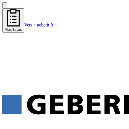
Vers « geberit.fr »
Mes listes