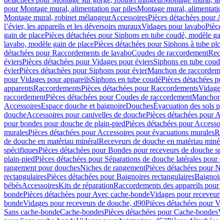
pour Montage mural, alimentation par piles
Montage mural, alimentati
Montage mural, robinet mélangeur
Accessoires
Pièces détachées pour 
l’évier, les appareils et les déversoirs muraux
Vidages pour lavabo
Pièc
gain de place
Pièces détachées pour Siphons en tube coudé, modèle ga
lavabo, modèle gain de place
Pièces détachées pour Siphons à tube pl
détachées pour Raccordements de lavabo
Coudes de raccordement
Rec
éviers
Pièces détachées pour Vidages pour éviers
Siphons en tube cou
évier
Pièces détachées pour Siphons pour évier
Manchon de raccordem
pour Vidages pour appareils
Siphons en tube coudé
Pièces détachées p
apparents
Raccordements
Pièces détachées pour Raccordements
Vidage
raccordement
Pièces détachées pour Coudes de raccordement
Manchon
Accessoires
Espace douche et baignoire
Douches
Évacuation des sols 
douche
Accessoires pour canivelles de douche
Pièces détachées pour A
pour bondes pour douche de plain-pied
Pièces détachées pour Accesso
murales
Pièces détachées pour Accessoires pour évacuations murales
R
de douche en matériau minéral
Receveurs de douche en matériau miné
spécifiques
Pièces détachées pour Bondes pour receveurs de douche s
plain-pied
Pièces détachées pour Séparations de douche latérales pour
rangement pour douches
Niches de rangement
Pièces détachées pour 
rectangulaires
Pièces détachées pour Baignoires rectangulaires
Baignoi
bébés
Accessoires
Kits de réparation
Raccordements des appareils pour 
bonde
Pièces détachées pour Avec cache-bonde
Vidages pour receveur
bonde
Vidages pour receveurs de douche, d90
Pièces détachées pour 
Sans cache-bonde
Cache-bondes
Pièces détachées pour Cache-bondes