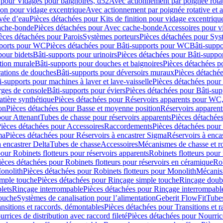
 pour Vidages pour baignoires, d52
Avec actionnement par poignée rota
tion pour vidage excentrique
Avec actionnement par poignée rotative et a
ivée d’eau
Pièces détachées pour Kits de finition pour vidage excentrique
ache-bonde
Pièces détachées pour Avec cache-bonde
Accessoires pour v
èces détachées pour Parois
Systèmes porteurs
Pièces détachées pour Sys
pports pour WC
Pièces détachées pour Bâti-supports pour WC
Bâti-suppo
pour bidets
Bâti-supports pour urinoirs
Pièces détachées pour Bâti-suppor
tion murale
Bâti-supports pour douches et baignoires
Pièces détachées p
rations de douches
Bâti-supports pour déversoirs muraux
Pièces détaché
i-supports pour machines à laver et lave-vaisselle
Pièces détachées pour 
rges de console
Bâti-supports pour éviers
Pièces détachées pour Bâti-sup
tière synthétique
Pièces détachées pour Réservoirs apparents pour WC,
on
Pièces détachées pour Basse et moyenne position
Réservoirs apparent
pour Attenant
Tubes de chasse pour réservoirs apparents
Pièces détachées
ièces détachées pour Accessoires
Raccordements
Pièces détachées pou
ma
Pièces détachées pour Réservoirs à encastrer Sigma
Réservoirs à enc
 encastrer Delta
Tubes de chasse
Accessoires
Mécanismes de chasse et rob
our Robinets flotteurs pour réservoirs apparents
Robinets flotteurs pour 
ièces détachées pour Robinets flotteurs pour réservoirs en céramique
Rob
Monolith
Pièces détachées pour Robinets flotteurs pour Monolith
Mécanis
imple touche
Pièces détachées pour Rinçage simple touche
Rinçage doub
lets
Rinçage interrompable
Pièces détachées pour Rinçage interrompabl
touche
Systèmes de canalisation pour l’alimentation
Geberit FlowFit
Tube
nsitions et raccords, démontables
Pièces détachées pour Transitions et 
rrices de distribution avec raccord fileté
Pièces détachées pour Nourrice