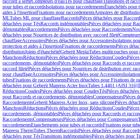
raccord à sertir
Compteurs d'eau
Tés pour chauffage
Transitions et rac
pour tubes et raccords
Isolations pour raccordements
Étanchéités pour t
aides à l'insertion
Fixations pour raccordements
Armoires de distributi
ML
Tubes ML pour chauffage
Raccords
Pièces détachées pour Raccor
détachées pour Tés
Raccords indémontables
Pièces détachées pour Ra
démontables
Raccordements
Pièces détachées pour Raccordements
Nou
détachées pour Nourrices de distribution avec raccord fileté
Compteurs
chauffage
Accessoires
Pièces détachées pour Accessoires
Isolations pou
protection et aides à l'insertion
Fixations de raccordements
Pièces déta
distribution
Joints d'étanchéité
Geberit Mepla
Tubes multicouches pour 
Manchons
Réductions
Pièces détachées pour Réductions
Coudes
Pièces
raccordements, démontables
Pièces détachées pour Raccords et racco
raccord fileté
Pièces détachées pour Nourrices de distribution avec racc
pour chauffage
Accessoires
Pièces détachées pour Accessoires
Isolatio
tubes
Fixations de raccordements
Pièces détachées pour Fixations de 
détachées pour Geberit Mapress Acier Inox
Tubes 1.4401 (AISI 316)
T
Réductions
Coudes
Pièces détachées pour Coudes
Tés
Pièces détachées
pour Raccords et raccordements, démontables
Compensateurs
Pièces 
Raccordements
Geberit Mapress Acier Inox, sans silicone
Pièces détac
Manchons
Réductions
Pièces détachées pour Réductions
Coudes
Pièces
raccordements, démontables
Pièces détachées pour Raccords et racco
Raccordements
Compensateurs
Pièces détachées pour Compensateurs
T
raccordements
Etanchements pour tubes et raccords
Fixations pour tub
Mapress Therm
Tubes Therm
Raccords
Pièces détachées pour Raccord
détachées pour Tés
Transitions indémontables
Pièces détachées pour T