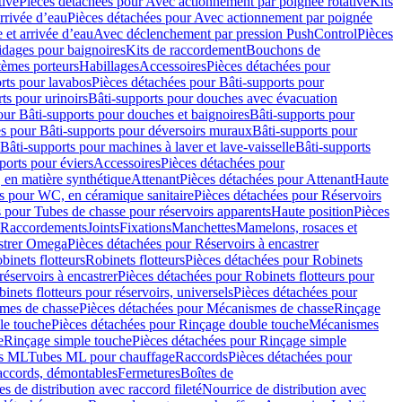
tive
Pièces détachées pour Avec actionnement par poignée rotative
Kits
rrivée d’eau
Pièces détachées pour Avec actionnement par poignée
 et arrivée d’eau
Avec déclenchement par pression PushControl
Pièces
idages pour baignoires
Kits de raccordement
Bouchons de
tèmes porteurs
Habillages
Accessoires
Pièces détachées pour
rts pour lavabos
Pièces détachées pour Bâti-supports pour
ts pour urinoirs
Bâti-supports pour douches avec évacuation
our Bâti-supports pour douches et baignoires
Bâti-supports pour
es pour Bâti-supports pour déversoirs muraux
Bâti-supports pour
Bâti-supports pour machines à laver et lave-vaisselle
Bâti-supports
ports pour éviers
Accessoires
Pièces détachées pour
 en matière synthétique
Attenant
Pièces détachées pour Attenant
Haute
s pour WC, en céramique sanitaire
Pièces détachées pour Réservoirs
 pour Tubes de chasse pour réservoirs apparents
Haute position
Pièces
r Raccordements
Joints
Fixations
Manchettes
Mamelons, rosaces et
astrer Omega
Pièces détachées pour Réservoirs à encastrer
inets flotteurs
Robinets flotteurs
Pièces détachées pour Robinets
réservoirs à encastrer
Pièces détachées pour Robinets flotteurs pour
inets flotteurs pour réservoirs, universels
Pièces détachées pour
mes de chasse
Pièces détachées pour Mécanismes de chasse
Rinçage
le touche
Pièces détachées pour Rinçage double touche
Mécanismes
e
Rinçage simple touche
Pièces détachées pour Rinçage simple
s ML
Tubes ML pour chauffage
Raccords
Pièces détachées pour
raccords, démontables
Fermetures
Boîtes de
s de distribution avec raccord fileté
Nourrice de distribution avec