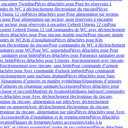
à encastrer Twinline
Pièces détachées pour Pour les réservoirs à
es de WC à déclenchement électronique du rinçage
Pièces
rit Sigma 12 cm
Pièces détachées pour Pour alimentation sur secteur,
 pour Pour alimentation sur secteur, pour réservoirs à encastrer
ur secteur, pour réservoirs à encastrer Geberit Omega 12 cm
Pour
encastrer Geberit Sigma 12 cm
Commandes de WC avec déclenchement
ièces détachées pour Pour rinçage double touche
Pour rinçage simple
mandes de WC
Kits d’installation
Pièces détachées pour Kits
nt électronique du rinçage
Pour commandes de WC à déclenchement
anitaires pour WC
Pour WC suspendus
Pièces détachées pour Pour
sanitaires pour bidets
Pièces détachées pour Panneaux sanitaires pour
ec bride
Pièces détachées pour Urinoirs, fonctionnement avec rinçage,
 fonctionnement avec rinçage, sans bride
Pour commande d’urinoir
étachées pour Avec commande d'urinoir intégrée
Pour commande
fonctionnement sans eau
Sans abattant
Pièces détachées pour Sans
 Séparations d’urinoirs en matière synthétique
Séparations d’urinoirs
d’urinoirs en céramique sanitaire
Accessoires
Pièces détachées pour
chasse et raccords
Matériel de fixation
Habillages latéraux
Commandes
es détachées pour Avec déclenchement électronique du rinçage,
ique du rinçage, alimentation par piles
Avec déclenchement
age en apparent
Avec déclenchement électronique du rinçage,
onique du rinçage, alimentation par piles
Pièces détachées pour Avec
 Accessoires
Kits d’installation et de remplacement
Pièces détachées
novation
Plaques de fermeture
Autres accessoires
Aides à la
ur WC et vidoirs suspendus
Coudes de raccordement
Pièces détachées