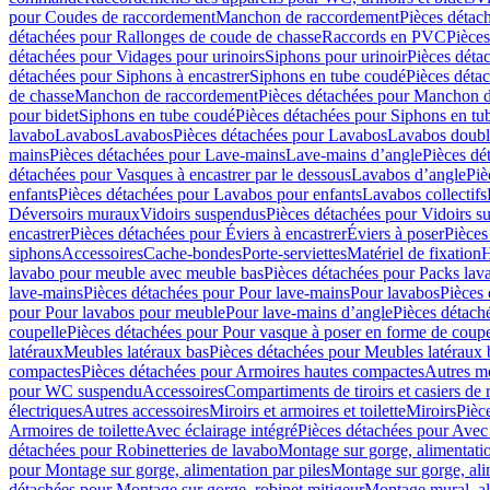
pour Coudes de raccordement
Manchon de raccordement
Pièces détac
détachées pour Rallonges de coude de chasse
Raccords en PVC
Pièce
détachées pour Vidages pour urinoirs
Siphons pour urinoir
Pièces déta
détachées pour Siphons à encastrer
Siphons en tube coudé
Pièces déta
de chasse
Manchon de raccordement
Pièces détachées pour Manchon 
pour bidet
Siphons en tube coudé
Pièces détachées pour Siphons en tu
lavabo
Lavabos
Lavabos
Pièces détachées pour Lavabos
Lavabos doubl
mains
Pièces détachées pour Lave-mains
Lave-mains d’angle
Pièces dé
détachées pour Vasques à encastrer par le dessous
Lavabos d’angle
Piè
enfants
Pièces détachées pour Lavabos pour enfants
Lavabos collectifs
Déversoirs muraux
Vidoirs suspendus
Pièces détachées pour Vidoirs s
encastrer
Pièces détachées pour Éviers à encastrer
Éviers à poser
Pièces
siphons
Accessoires
Cache-bondes
Porte-serviettes
Matériel de fixation
H
lavabo pour meuble avec meuble bas
Pièces détachées pour Packs la
lave-mains
Pièces détachées pour Pour lave-mains
Pour lavabos
Pièces
pour Pour lavabos pour meuble
Pour lave-mains d’angle
Pièces détach
coupelle
Pièces détachées pour Pour vasque à poser en forme de coupe
latéraux
Meubles latéraux bas
Pièces détachées pour Meubles latéraux 
compactes
Pièces détachées pour Armoires hautes compactes
Autres m
pour WC suspendu
Accessoires
Compartiments de tiroirs et casiers de
électriques
Autres accessoires
Miroirs et armoires et toilette
Miroirs
Pièc
Armoires de toilette
Avec éclairage intégré
Pièces détachées pour Avec 
détachées pour Robinetteries de lavabo
Montage sur gorge, alimentatio
pour Montage sur gorge, alimentation par piles
Montage sur gorge, ali
détachées pour Montage sur gorge, robinet mitigeur
Montage mural, al