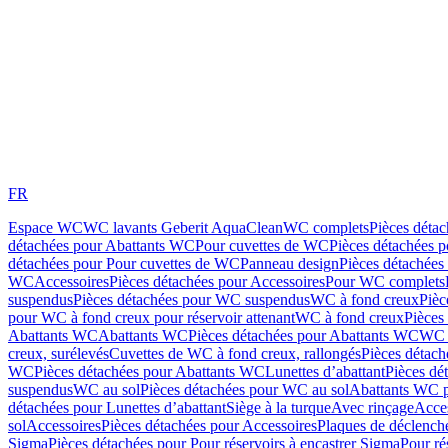
FR
Espace WC
WC lavants Geberit AquaClean
WC complets
Pièces déta
détachées pour Abattants WC
Pour cuvettes de WC
Pièces détachées 
détachées pour Pour cuvettes de WC
Panneau design
Pièces détachées
WC
Accessoires
Pièces détachées pour Accessoires
Pour WC complets
suspendus
Pièces détachées pour WC suspendus
WC à fond creux
Pièc
pour WC à fond creux pour réservoir attenant
WC à fond creux
Pièces
Abattants WC
Abattants WC
Pièces détachées pour Abattants WC
WC 
creux, surélevés
Cuvettes de WC à fond creux, rallongés
Pièces détach
WC
Pièces détachées pour Abattants WC
Lunettes d’abattant
Pièces dé
suspendus
WC au sol
Pièces détachées pour WC au sol
Abattants WC p
détachées pour Lunettes d’abattant
Siège à la turque
Avec rinçage
Acce
sol
Accessoires
Pièces détachées pour Accessoires
Plaques de déclenc
Sigma
Pièces détachées pour Pour réservoirs à encastrer Sigma
Pour ré