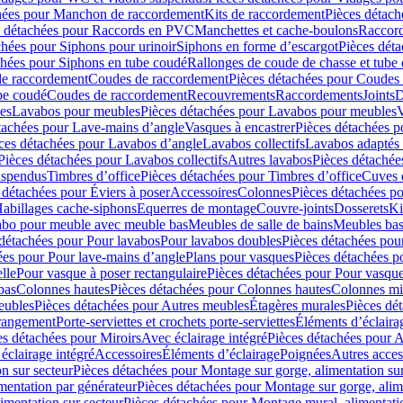
hées pour Manchon de raccordement
Kits de raccordement
Pièces détach
s détachées pour Raccords en PVC
Manchettes et cache-boulons
Raccord
chées pour Siphons pour urinoir
Siphons en forme d’escargot
Pièces dét
chées pour Siphons en tube coudé
Rallonges de coude de chasse et tube 
de raccordement
Coudes de raccordement
Pièces détachées pour Coudes
be coudé
Coudes de raccordement
Recouvrements
Raccordements
Joints
D
es
Lavabos pour meubles
Pièces détachées pour Lavabos pour meubles
V
tachées pour Lave-mains d’angle
Vasques à encastrer
Pièces détachées p
ces détachées pour Lavabos d’angle
Lavabos collectifs
Lavabos adapté
Pièces détachées pour Lavabos collectifs
Autres lavabos
Pièces détachée
uspendus
Timbres dʼoffice
Pièces détachées pour Timbres dʼoffice
Cuves d
 détachées pour Éviers à poser
Accessoires
Colonnes
Pièces détachées p
abillages cache-siphons
Equerres de montage
Couvre-joints
Dosserets
Ki
vabo pour meuble avec meuble bas
Meubles de salle de bains
Meubles bas
 détachées pour Pour lavabos
Pour lavabos doubles
Pièces détachées pou
ées pour Pour lave-mains d’angle
Plans pour vasques
Pièces détachées p
lle
Pour vasque à poser rectangulaire
Pièces détachées pour Pour vasque
bas
Colonnes hautes
Pièces détachées pour Colonnes hautes
Colonnes mi
eubles
Pièces détachées pour Autres meubles
Étagères murales
Pièces dé
 rangement
Porte-serviettes et crochets porte-serviettes
Éléments d’éclaira
es détachées pour Miroirs
Avec éclairage intégré
Pièces détachées pour A
éclairage intégré
Accessoires
Éléments d’éclairage
Poignées
Autres acces
n sur secteur
Pièces détachées pour Montage sur gorge, alimentation sur
mentation par générateur
Pièces détachées pour Montage sur gorge, alim
imentation sur secteur
Pièces détachées pour Montage mural, alimentatio