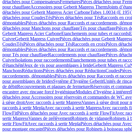
détachées pour Compensateurs
Fermetures
Pièces détachées pour Ferm
pour chauffage
Accessoires pour Geberit Mapress Therm
Joints d’étan
détachées pour Geberit Mapress Acier Carbone
Tubes 1.0034 (E 195)
détachées pour Coudes
Tés
Pièces détachées pour Tés
Raccords en cro
démontables
Pièces détachées pour Raccords et raccordements, démon
détachées pour Manchons pour chauffage
Tés pour chauffage
Pièces d
Geberit Mapress Acier Carbone
Etanchements pour tubes et raccords
E
Cuivre
Geberit Mapress Cuivre
Pièces détachées pour Geberit Mapres
Coudes
Tés
Pièces détachées pour Tés
Raccords en croix
Pièces détach
démontables
Pièces détachées pour Raccords et raccordements, démon
pour Tés pour chauffage
Raccordements pour chauffage
Pièces détach
Cuivre
Isolations pour raccordements
Etanchements pour tubes et racc
d'étanchéité
Jeux de vis pour assemblages à bride
Geberit Mapress Cu
Manchons
Réductions
Pièces détachées pour Réductions
Coudes
Pièces
raccordements, démontables
Pièces détachées pour Raccords et racco
pour assemblages de brides
Système d’hygiène Geberit
Unités de rinç
de débit
Recouvrements et plaques de fermeture
Réservoirs et comman
encastrer avec rinçage forcé hygiénique
Modules d’hygiène à intégrer
détachées pour Accessoires pour réservoirs et commandes de WC avec
à siège droit
Avec raccords à sertir Mapress
Vannes à siège droit pour 
raccords à sertir Mepla
Avec raccords à sertir Mapress
Avec raccords fi
FlowFit
Pièces détachées pour Avec raccords à sertir FlowFit
Avec racc
sertir Mapress
Vannes de prélèvement
Robinets de vidange
Robinets à 
sertir FlowFit
Avec raccords à sertir Mepla
Pièces détachées pour Avec 
pour montage encastré
Pièces détachées pour Robinets à boisseau sph