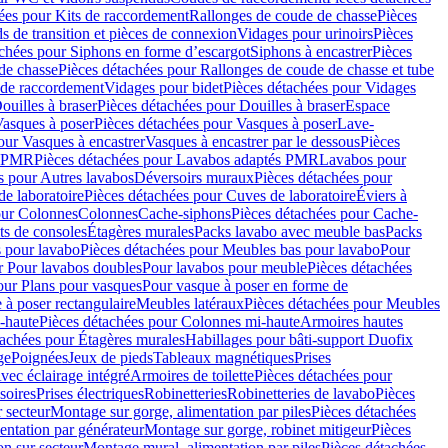
ées pour Kits de raccordement
Rallonges de coude de chasse
Pièces
s de transition et pièces de connexion
Vidages pour urinoirs
Pièces
achées pour Siphons en forme d’escargot
Siphons à encastrer
Pièces
de chasse
Pièces détachées pour Rallonges de coude de chasse et tube
 de raccordement
Vidages pour bidet
Pièces détachées pour Vidages
ouilles à braser
Pièces détachées pour Douilles à braser
Espace
asques à poser
Pièces détachées pour Vasques à poser
Lave-
our Vasques à encastrer
Vasques à encastrer par le dessous
Pièces
s PMR
Pièces détachées pour Lavabos adaptés PMR
Lavabos pour
s pour Autres lavabos
Déversoirs muraux
Pièces détachées pour
e laboratoire
Pièces détachées pour Cuves de laboratoire
Éviers à
our Colonnes
Colonnes
Cache-siphons
Pièces détachées pour Cache-
ts de consoles
Étagères murales
Packs lavabo avec meuble bas
Packs
 pour lavabo
Pièces détachées pour Meubles bas pour lavabo
Pour
r Pour lavabos doubles
Pour lavabos pour meuble
Pièces détachées
our Plans pour vasques
Pour vasque à poser en forme de
 à poser rectangulaire
Meubles latéraux
Pièces détachées pour Meubles
-haute
Pièces détachées pour Colonnes mi-haute
Armoires hautes
tachées pour Étagères murales
Habillages pour bâti-support Duofix
ge
Poignées
Jeux de pieds
Tableaux magnétiques
Prises
vec éclairage intégré
Armoires de toilette
Pièces détachées pour
soires
Prises électriques
Robinetteries
Robinetteries de lavabo
Pièces
 secteur
Montage sur gorge, alimentation par piles
Pièces détachées
entation par générateur
Montage sur gorge, robinet mitigeur
Pièces
n sur secteur
Montage mural, alimentation par piles
Pièces détachées