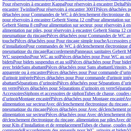
Pour réservoirs à encastrer Kappa
Pour réservoirs à encastrer Delta
Piè
encastrer Twinline
Pour réservoirs à encastrer 300T
Pièces détachées p
détachées pour Commandes de WC à déclenchement électronique du 
pour réservoirs à encastrer Geberit Sigma 12 cm
Pour alimentation sur
Geberit Sigma 8 cm
Pour alimentation sur secteur, pour réservoirs à 
alimentation par piles, pour réservoirs à encastrer Geberit Sigma 12 c
pneumatique du rinçage
Pièces détachées pour Commandes de WC ave
touche
Pièces détachées pour Pour rinçage simple touche
Accessoires
d’installation
Pour commandes de WC à déclenchement électronique d
pneumatique du rinçage
Raccordements
Panneaux sanitaires Geberit M
WC suspendus
Pour WC au sol
Pièces détachées pour Pour WC au sol
bidets
Pour bidets suspendus et au sol
Pièces détachées pour Pour bidet
avec bride
Sans abattant
Pièces détachées pour Sans abattant
Urinoirs, 
apparente ou à encastrer
Pièces détachées pour Pour commande d’urino
d'urinoir intégrée
Pièces détachées pour Pour commande d'urinoir inté
abattant
Séparations d’urinoirs
Pièces détachées pour Séparations d’uri
en verre
Pièces détachées pour Séparations d’urinoirs en verre
Séparati
Accessoires
Siphons et accessoires de siphon
Tubes de chasse, coudes 
dʼurinoir
Montage encastré
Pièces détachées pour Montage encastré
Ave
alimentation sur secteur
Avec déclenchement électronique du rinçage, a
pneumatique du rinçage
Pièces détachées pour Avec déclenchement p
alimentation sur secteur
Pièces détachées pour Avec déclenchement élec
déclenchement électronique du rinçage, alimentation par piles
Avec dé
pour Kits d’installation et de remplacement
Tubes de chasse, coudes de
commande
Raccordements des appareils pour WC, urinoirs et bidets
Vi