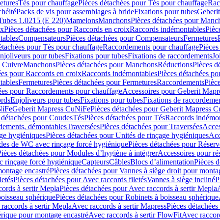
etures
Tés pour chauffage
Pièces détachées pour Tés pour chauffage
Rac
chéité
Packs de vis pour assemblages à bride
Fixations pour tubes
Geberi
Tubes 1.0215 (E 220)
Mamelons
Manchons
Pièces détachées pour Manc
ix
Pièces détachées pour Raccords en croix
Raccords indémontables
Pièc
tables
Compensateurs
Pièces détachées pour Compensateurs
Fermetures
étachées pour Tés pour chauffage
Raccordements pour chauffage
Pièces
njoliveurs pour tubes
Fixations pour tubes
Fixations de raccordements
Jo
s Cuivre
Manchons
Pièces détachées pour Manchons
Réductions
Pièces d
ées pour Raccords en croix
Raccords indémontables
Pièces détachées po
tables
Fermetures
Pièces détachées pour Fermetures
Raccordements
Pièc
ées pour Raccordements pour chauffage
Accessoires pour Geberit Mapr
ords
Enjoliveurs pour tubes
Fixations pour tubes
Fixations de raccordeme
NiFe
Geberit Mapress CuNiFe
Pièces détachées pour Geberit Mapress 
 détachées pour Coudes
Tés
Pièces détachées pour Tés
Raccords indémon
rdements, démontables
Traversées
Pièces détachées pour Traversées
Acces
age hygiéniques
Pièces détachées pour Unités de rinçage hygiéniques
Acc
des de WC avec rinçage forcé hygiénique
Pièces détachées pour Réser
Pièces détachées pour Modules d’hygiène à intégrer
Accessoires pour r
 rinçage forcé hygiénique
Capteurs
Câbles
Blocs d’alimentation
Pièces d
montage encastré
Pièces détachées pour Vannes à siège droit pour monta
letés
Pièces détachées pour Avec raccords filetés
Vannes à siège incliné
P
ords à sertir Mepla
Pièces détachées pour Avec raccords à sertir Mepla
boisseau sphérique
Pièces détachées pour Robinets à boisseau sphérique
raccords à sertir Mepla
Avec raccords à sertir Mapress
Pièces détachées
érique pour montage encastré
Avec raccords à sertir FlowFit
Avec raccord