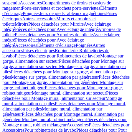
suspendu
Accessoires
Compartiments de tiroirs et casiers de
rangement
Porte-serviettes et crochets porte-serviettes
Éléments
d’éclairage
Poignées
Jeux de pieds
Tableaux magnétiques
Prises
électriques
Autres accessoires
Miroirs et armoires et
toilette
Miroirs
Pièces détachées pour Miroirs
Avec éclairage
intégré
Pièces détachées pour Avec éclairage intégré
Armoires de
toilette
Pièces détachées pour Armoires de toilette
Avec éclairage
intégré
Pièces détachées pour Avec éclairage
intégré
Accessoires
Éléments d’éclairage
Poignées
Autres
accessoires
Prises électriques
Robinetteries
Robinetteries de
lavabo
Pièces détachées pour Robinetteries de lavabo
Montage sur
gorge, alimentation sur secteur
Pièces détachées pour Montage sur
gorge, alimentation sur secteur
Montage sur gorge, alimentation par
piles
Pièces détachées pour Montage sur gorge, alimentation par
piles
Montage sur gorge, alimentation par générateur
Pièces détachées
pour Montage sur gorge, alimentation par générateur
Montage sur
gorge, robinet mitigeur
Pièces détachées pour Montage sur gorge,
robinet mitigeur
Montage mural, alimentation sur secteur
Pièces
détachées pour Montage mural, alimentation sur secteur
Montage
mural, alimentation par piles
Pièces détachées pour Montage mural,
alimentation par piles
Montage mural, alimentation par
générateur
Pièces détachées pour Montage mural, alimentation par
générateur
Montage mural, robinet mélangeur
Pièces détachées pour
Montage mural, robinet mélangeur
Accessoires
Pièces détachées pour
Accessoires
Pour robinetteries de lavabo
Pièces détachées pour Pour