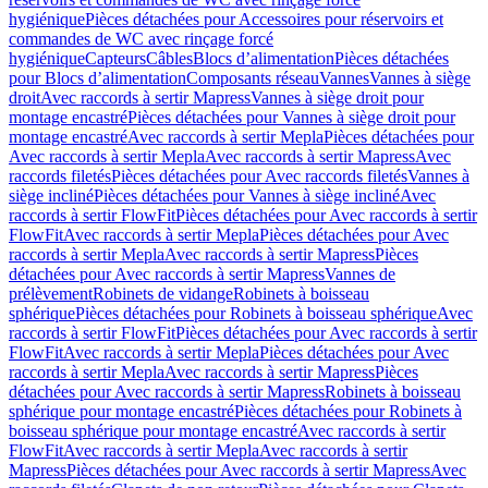
hygiénique
Pièces détachées pour Accessoires pour réservoirs et
commandes de WC avec rinçage forcé
hygiénique
Capteurs
Câbles
Blocs d’alimentation
Pièces détachées
pour Blocs d’alimentation
Composants réseau
Vannes
Vannes à siège
droit
Avec raccords à sertir Mapress
Vannes à siège droit pour
montage encastré
Pièces détachées pour Vannes à siège droit pour
montage encastré
Avec raccords à sertir Mepla
Pièces détachées pour
Avec raccords à sertir Mepla
Avec raccords à sertir Mapress
Avec
raccords filetés
Pièces détachées pour Avec raccords filetés
Vannes à
siège incliné
Pièces détachées pour Vannes à siège incliné
Avec
raccords à sertir FlowFit
Pièces détachées pour Avec raccords à sertir
FlowFit
Avec raccords à sertir Mepla
Pièces détachées pour Avec
raccords à sertir Mepla
Avec raccords à sertir Mapress
Pièces
détachées pour Avec raccords à sertir Mapress
Vannes de
prélèvement
Robinets de vidange
Robinets à boisseau
sphérique
Pièces détachées pour Robinets à boisseau sphérique
Avec
raccords à sertir FlowFit
Pièces détachées pour Avec raccords à sertir
FlowFit
Avec raccords à sertir Mepla
Pièces détachées pour Avec
raccords à sertir Mepla
Avec raccords à sertir Mapress
Pièces
détachées pour Avec raccords à sertir Mapress
Robinets à boisseau
sphérique pour montage encastré
Pièces détachées pour Robinets à
boisseau sphérique pour montage encastré
Avec raccords à sertir
FlowFit
Avec raccords à sertir Mepla
Avec raccords à sertir
Mapress
Pièces détachées pour Avec raccords à sertir Mapress
Avec