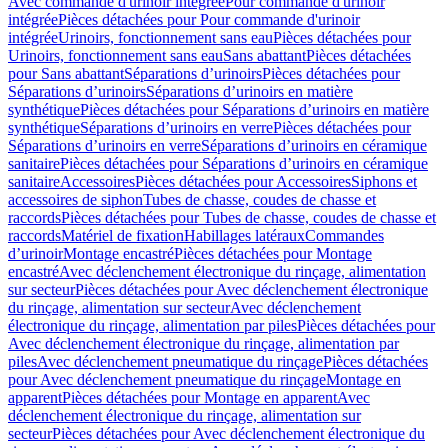
Avec commande d'urinoir intégrée
Pour commande d'urinoir
intégrée
Pièces détachées pour Pour commande d'urinoir
intégrée
Urinoirs, fonctionnement sans eau
Pièces détachées pour
Urinoirs, fonctionnement sans eau
Sans abattant
Pièces détachées
pour Sans abattant
Séparations d’urinoirs
Pièces détachées pour
Séparations d’urinoirs
Séparations d’urinoirs en matière
synthétique
Pièces détachées pour Séparations d’urinoirs en matière
synthétique
Séparations d’urinoirs en verre
Pièces détachées pour
Séparations d’urinoirs en verre
Séparations d’urinoirs en céramique
sanitaire
Pièces détachées pour Séparations d’urinoirs en céramique
sanitaire
Accessoires
Pièces détachées pour Accessoires
Siphons et
accessoires de siphon
Tubes de chasse, coudes de chasse et
raccords
Pièces détachées pour Tubes de chasse, coudes de chasse et
raccords
Matériel de fixation
Habillages latéraux
Commandes
dʼurinoir
Montage encastré
Pièces détachées pour Montage
encastré
Avec déclenchement électronique du rinçage, alimentation
sur secteur
Pièces détachées pour Avec déclenchement électronique
du rinçage, alimentation sur secteur
Avec déclenchement
électronique du rinçage, alimentation par piles
Pièces détachées pour
Avec déclenchement électronique du rinçage, alimentation par
piles
Avec déclenchement pneumatique du rinçage
Pièces détachées
pour Avec déclenchement pneumatique du rinçage
Montage en
apparent
Pièces détachées pour Montage en apparent
Avec
déclenchement électronique du rinçage, alimentation sur
secteur
Pièces détachées pour Avec déclenchement électronique du