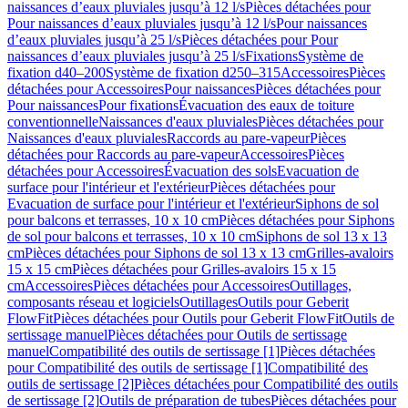
naissances d’eaux pluviales jusqu’à 12 l/s
Pièces détachées pour
Pour naissances d’eaux pluviales jusqu’à 12 l/s
Pour naissances
d’eaux pluviales jusqu’à 25 l/s
Pièces détachées pour Pour
naissances d’eaux pluviales jusqu’à 25 l/s
Fixations
Système de
fixation d40–200
Système de fixation d250–315
Accessoires
Pièces
détachées pour Accessoires
Pour naissances
Pièces détachées pour
Pour naissances
Pour fixations
Évacuation des eaux de toiture
conventionnelle
Naissances d'eaux pluviales
Pièces détachées pour
Naissances d'eaux pluviales
Raccords au pare-vapeur
Pièces
détachées pour Raccords au pare-vapeur
Accessoires
Pièces
détachées pour Accessoires
Évacuation des sols
Evacuation de
surface pour l'intérieur et l'extérieur
Pièces détachées pour
Evacuation de surface pour l'intérieur et l'extérieur
Siphons de sol
pour balcons et terrasses, 10 x 10 cm
Pièces détachées pour Siphons
de sol pour balcons et terrasses, 10 x 10 cm
Siphons de sol 13 x 13
cm
Pièces détachées pour Siphons de sol 13 x 13 cm
Grilles-avaloirs
15 x 15 cm
Pièces détachées pour Grilles-avaloirs 15 x 15
cm
Accessoires
Pièces détachées pour Accessoires
Outillages,
composants réseau et logiciels
Outillages
Outils pour Geberit
FlowFit
Pièces détachées pour Outils pour Geberit FlowFit
Outils de
sertissage manuel
Pièces détachées pour Outils de sertissage
manuel
Compatibilité des outils de sertissage [1]
Pièces détachées
pour Compatibilité des outils de sertissage [1]
Compatibilité des
outils de sertissage [2]
Pièces détachées pour Compatibilité des outils
de sertissage [2]
Outils de préparation de tubes
Pièces détachées pour