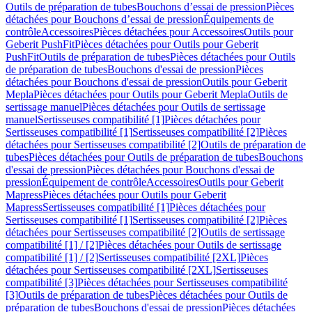
Outils de préparation de tubes
Bouchons d’essai de pression
Pièces
détachées pour Bouchons d’essai de pression
Équipements de
contrôle
Accessoires
Pièces détachées pour Accessoires
Outils pour
Geberit PushFit
Pièces détachées pour Outils pour Geberit
PushFit
Outils de préparation de tubes
Pièces détachées pour Outils
de préparation de tubes
Bouchons d'essai de pression
Pièces
détachées pour Bouchons d'essai de pression
Outils pour Geberit
Mepla
Pièces détachées pour Outils pour Geberit Mepla
Outils de
sertissage manuel
Pièces détachées pour Outils de sertissage
manuel
Sertisseuses compatibilité [1]
Pièces détachées pour
Sertisseuses compatibilité [1]
Sertisseuses compatibilité [2]
Pièces
détachées pour Sertisseuses compatibilité [2]
Outils de préparation de
tubes
Pièces détachées pour Outils de préparation de tubes
Bouchons
d'essai de pression
Pièces détachées pour Bouchons d'essai de
pression
Équipement de contrôle
Accessoires
Outils pour Geberit
Mapress
Pièces détachées pour Outils pour Geberit
Mapress
Sertisseuses compatibilité [1]
Pièces détachées pour
Sertisseuses compatibilité [1]
Sertisseuses compatibilité [2]
Pièces
détachées pour Sertisseuses compatibilité [2]
Outils de sertissage
compatibilité [1] / [2]
Pièces détachées pour Outils de sertissage
compatibilité [1] / [2]
Sertisseuses compatibilité [2XL]
Pièces
détachées pour Sertisseuses compatibilité [2XL]
Sertisseuses
compatibilité [3]
Pièces détachées pour Sertisseuses compatibilité
[3]
Outils de préparation de tubes
Pièces détachées pour Outils de
préparation de tubes
Bouchons d'essai de pression
Pièces détachées