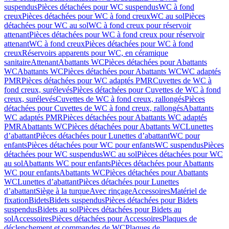
suspendus
Pièces détachées pour WC suspendus
WC à fond
creux
Pièces détachées pour WC à fond creux
WC au sol
Pièces
détachées pour WC au sol
WC à fond creux pour réservoir
attenant
Pièces détachées pour WC à fond creux pour réservoir
attenant
WC à fond creux
Pièces détachées pour WC à fond
creux
Réservoirs apparents pour WC, en céramique
sanitaire
Attenant
Abattants WC
Pièces détachées pour Abattants
WC
Abattants WC
Pièces détachées pour Abattants WC
WC adaptés
PMR
Pièces détachées pour WC adaptés PMR
Cuvettes de WC à
fond creux, surélevés
Pièces détachées pour Cuvettes de WC à fond
creux, surélevés
Cuvettes de WC à fond creux, rallongés
Pièces
détachées pour Cuvettes de WC à fond creux, rallongés
Abattants
WC adaptés PMR
Pièces détachées pour Abattants WC adaptés
PMR
Abattants WC
Pièces détachées pour Abattants WC
Lunettes
d’abattant
Pièces détachées pour Lunettes d’abattant
WC pour
enfants
Pièces détachées pour WC pour enfants
WC suspendus
Pièces
détachées pour WC suspendus
WC au sol
Pièces détachées pour WC
au sol
Abattants WC pour enfants
Pièces détachées pour Abattants
WC pour enfants
Abattants WC
Pièces détachées pour Abattants
WC
Lunettes d’abattant
Pièces détachées pour Lunettes
d’abattant
Siège à la turque
Avec rinçage
Accessoires
Matériel de
fixation
Bidets
Bidets suspendus
Pièces détachées pour Bidets
suspendus
Bidets au sol
Pièces détachées pour Bidets au
sol
Accessoires
Pièces détachées pour Accessoires
Plaques de
déclenchement et commandes de WC
Plaques de