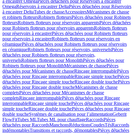
à encastrer Omega
Pièces détachées pour Réservoirs à encastrer
Omega
Réservoirs à encastrer Delta
Pièces détachées pour Réservoirs
à encastrer Delta
Tubes de chasse
Accessoires
Mécanismes de chasse
et robinets flotteurs
Robinets flotteurs
Pièces détachées pour Robinets
flotteurs
Robinets flotteurs pour réservoirs apparents
Pièces détachées
pour Robinets flotteurs pour réservoirs apparents
Robinets flotteurs
pour réservoirs à encastrer
Pièces détachées pour Robinets flotteurs
pour réservoirs à encastrer
Robinets flotteurs pour réservoirs en
céramique
Pièces détachées pour Robinets flotteurs pour réservoirs
en céramique
Robinets flotteurs pour réservoirs, universels
Pièces
détachées pour Robinets flotteurs pour réservoirs,
universels
Robinets flotteurs pour Monolith
Pièces détachées pour
Robinets flotteurs pour Monolith
Mécanismes de chasse
Pièces
détachées pour Mécanismes de chasse
Rinçage interrompable
Pièces
détachées pour Rinçage interrompable
Rinçage simple touche
Pièces
détachées pour Rinçage simple touche
Rinçage double touche
Pièces
détachées pour Rinçage double touche
Mécanismes de chasse
complets
Pièces détachées pour Mécanismes de chasse
complets
Rinçage interrompable
Pièces détachées pour Rinçage
interrompable
Rinçage simple touche
Pièces détachées pour Rinçage
simple touche
Rinçage double touche
Pièces détachées pour Rinçage
double touche
Systèmes de canalisation pour l’alimentation
Geberit
FlowFit
Tubes ML
Tubes ML pour chauffage
Raccords
Pièces
détachées pour Raccords
Manchons
Réductions
Coudes
Tés
Raccords
indémontables
Transitions et raccords, démontables
Pièces détachées