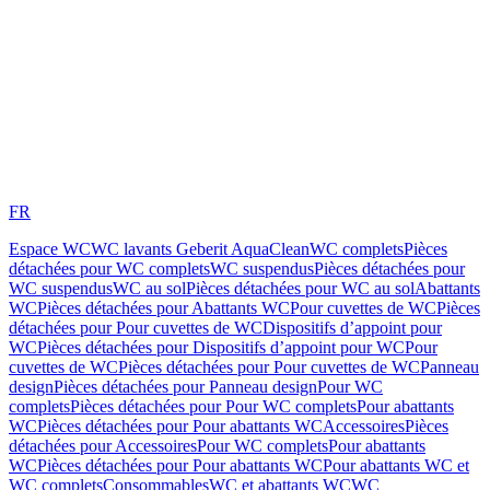
FR
Espace WC
WC lavants Geberit AquaClean
WC complets
Pièces
détachées pour WC complets
WC suspendus
Pièces détachées pour
WC suspendus
WC au sol
Pièces détachées pour WC au sol
Abattants
WC
Pièces détachées pour Abattants WC
Pour cuvettes de WC
Pièces
détachées pour Pour cuvettes de WC
Dispositifs d’appoint pour
WC
Pièces détachées pour Dispositifs d’appoint pour WC
Pour
cuvettes de WC
Pièces détachées pour Pour cuvettes de WC
Panneau
design
Pièces détachées pour Panneau design
Pour WC
complets
Pièces détachées pour Pour WC complets
Pour abattants
WC
Pièces détachées pour Pour abattants WC
Accessoires
Pièces
détachées pour Accessoires
Pour WC complets
Pour abattants
WC
Pièces détachées pour Pour abattants WC
Pour abattants WC et
WC complets
Consommables
WC et abattants WC
WC