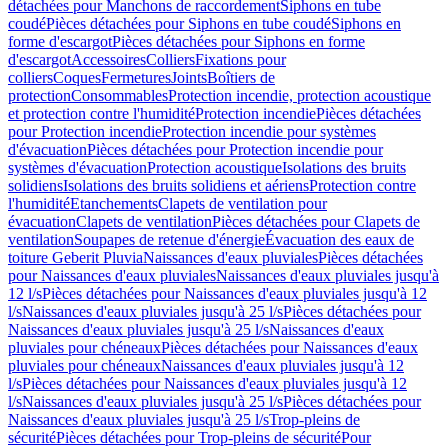
détachées pour Manchons de raccordement
Siphons en tube
coudé
Pièces détachées pour Siphons en tube coudé
Siphons en
forme d'escargot
Pièces détachées pour Siphons en forme
d'escargot
Accessoires
Colliers
Fixations pour
colliers
Coques
Fermetures
Joints
Boîtiers de
protection
Consommables
Protection incendie, protection acoustique
et protection contre l'humidité
Protection incendie
Pièces détachées
pour Protection incendie
Protection incendie pour systèmes
d'évacuation
Pièces détachées pour Protection incendie pour
systèmes d'évacuation
Protection acoustique
Isolations des bruits
solidiens
Isolations des bruits solidiens et aériens
Protection contre
l'humidité
Etanchements
Clapets de ventilation pour
évacuation
Clapets de ventilation
Pièces détachées pour Clapets de
ventilation
Soupapes de retenue d'énergie
Évacuation des eaux de
toiture Geberit Pluvia
Naissances d'eaux pluviales
Pièces détachées
pour Naissances d'eaux pluviales
Naissances d'eaux pluviales jusqu'à
12 l/s
Pièces détachées pour Naissances d'eaux pluviales jusqu'à 12
l/s
Naissances d'eaux pluviales jusqu'à 25 l/s
Pièces détachées pour
Naissances d'eaux pluviales jusqu'à 25 l/s
Naissances d'eaux
pluviales pour chéneaux
Pièces détachées pour Naissances d'eaux
pluviales pour chéneaux
Naissances d'eaux pluviales jusqu'à 12
l/s
Pièces détachées pour Naissances d'eaux pluviales jusqu'à 12
l/s
Naissances d'eaux pluviales jusqu'à 25 l/s
Pièces détachées pour
Naissances d'eaux pluviales jusqu'à 25 l/s
Trop-pleins de
sécurité
Pièces détachées pour Trop-pleins de sécurité
Pour