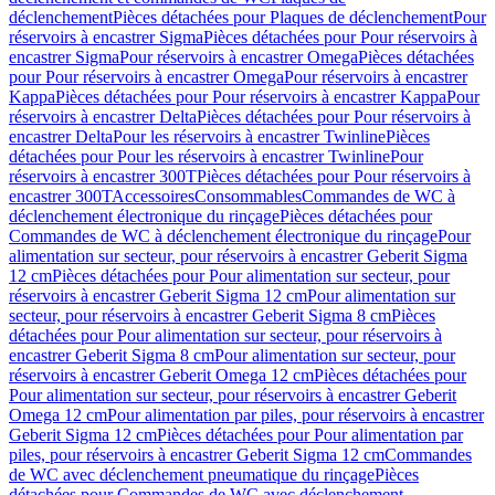
déclenchement
Pièces détachées pour Plaques de déclenchement
Pour
réservoirs à encastrer Sigma
Pièces détachées pour Pour réservoirs à
encastrer Sigma
Pour réservoirs à encastrer Omega
Pièces détachées
pour Pour réservoirs à encastrer Omega
Pour réservoirs à encastrer
Kappa
Pièces détachées pour Pour réservoirs à encastrer Kappa
Pour
réservoirs à encastrer Delta
Pièces détachées pour Pour réservoirs à
encastrer Delta
Pour les réservoirs à encastrer Twinline
Pièces
détachées pour Pour les réservoirs à encastrer Twinline
Pour
réservoirs à encastrer 300T
Pièces détachées pour Pour réservoirs à
encastrer 300T
Accessoires
Consommables
Commandes de WC à
déclenchement électronique du rinçage
Pièces détachées pour
Commandes de WC à déclenchement électronique du rinçage
Pour
alimentation sur secteur, pour réservoirs à encastrer Geberit Sigma
12 cm
Pièces détachées pour Pour alimentation sur secteur, pour
réservoirs à encastrer Geberit Sigma 12 cm
Pour alimentation sur
secteur, pour réservoirs à encastrer Geberit Sigma 8 cm
Pièces
détachées pour Pour alimentation sur secteur, pour réservoirs à
encastrer Geberit Sigma 8 cm
Pour alimentation sur secteur, pour
réservoirs à encastrer Geberit Omega 12 cm
Pièces détachées pour
Pour alimentation sur secteur, pour réservoirs à encastrer Geberit
Omega 12 cm
Pour alimentation par piles, pour réservoirs à encastrer
Geberit Sigma 12 cm
Pièces détachées pour Pour alimentation par
piles, pour réservoirs à encastrer Geberit Sigma 12 cm
Commandes
de WC avec déclenchement pneumatique du rinçage
Pièces
détachées pour Commandes de WC avec déclenchement