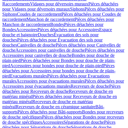
Raccordements
Vidages pour déversoirs muraux
Pièces détachées
pour Vidages pour déversoirs muraux
Siphons
Pièces détachées pour
Siphons
Coudes de raccordement
Pièces détachées pour Coudes de
raccordement
Manchon de raccordement
Pièces détachées pour
Manchon de raccordement
Bondes
Pièces détachées pour
Bondes
Accessoires
Pièces détachées pour Accessoires
Espace
douche et baignoire
Douches
Évacuation des sols pour
douches
Pièces détachées pour Évacuation des sols pour
douches
Canivelles de douche
Pièces détachées pour Canivelles de
douche
Accessoires pour canivelles de douche
Pièces détachées pour
Accessoires pour canivelles de douche
Bondes pour douche de
plain-pied
Pièces détachées pour Bondes pour douche de plain-
pied
Accessoires pour bondes pour douche de plain-pied
Pièces
détachées pour Accessoires pour bondes pour douche de plain-
pied
Evacuations murales
Pièces détachées pour Evacuations
murales
Accessoires pour évacuations murales
Pièces détachées pour
Accessoires pour évacuations murales
Receveurs de douche
Pièces
détachées pour Receveurs de douche
Receveurs de douche en
matériau minéral
Pièces détachées pour Receveurs de douche en
matériau minéral
Receveurs de douche en matériau
minéral
Receveurs de douche en céramique sanitaire
Bâti-
supports
Pièces détachées pour Bâti-supports
Bondes pour receveurs
de douche spécifiques
Pièces détachées pour Bondes pour receveurs
de douche spécifiques
Accessoires
Séparations de douche
Pièces
détachées pour Séparations de douche
Séparations de douche