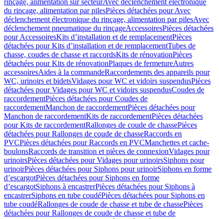
rinçage, alimentation sur secteur
Avec déclenchement électronique
du rinçage, alimentation par piles
Pièces détachées pour Avec
déclenchement électronique du rinçage, alimentation par piles
Avec
déclenchement pneumatique du rinçage
Accessoires
Pièces détachées
pour Accessoires
Kits d’installation et de remplacement
Pièces
détachées pour Kits d’installation et de remplacement
Tubes de
chasse, coudes de chasse et raccords
Kits de rénovation
Pièces
détachées pour Kits de rénovation
Plaques de fermeture
Autres
accessoires
Aides à la commande
Raccordements des appareils pour
WC, urinoirs et bidets
Vidages pour WC et vidoirs suspendus
Pièces
détachées pour Vidages pour WC et vidoirs suspendus
Coudes de
raccordement
Pièces détachées pour Coudes de
raccordement
Manchon de raccordement
Pièces détachées pour
Manchon de raccordement
Kits de raccordement
Pièces détachées
pour Kits de raccordement
Rallonges de coude de chasse
Pièces
détachées pour Rallonges de coude de chasse
Raccords en
PVC
Pièces détachées pour Raccords en PVC
Manchettes et cache-
boulons
Raccords de transition et pièces de connexion
Vidages pour
urinoirs
Pièces détachées pour Vidages pour urinoirs
Siphons pour
urinoir
Pièces détachées pour Siphons pour urinoir
Siphons en forme
d’escargot
Pièces détachées pour Siphons en forme
d’escargot
Siphons à encastrer
Pièces détachées pour Siphons à
encastrer
Siphons en tube coudé
Pièces détachées pour Siphons en
tube coudé
Rallonges de coude de chasse et tube de chasse
Pièces
détachées pour Rallonges de coude de chasse et tube de