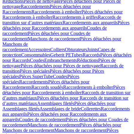
Réductions
Pièces de nettoyage
Pièces détachées pour Pièces de
nettoyage
Raccordements
Pièces détachées pour
Raccordements
Raccordements à emboîter
Pièces détachées pour
Raccordements à emboîter
Raccordements à griffes
Raccords de
transition sur d’autres matériaux
Raccordements aux appareils
Pièces
détachées pour Raccordements aux appareils
Coudes de
raccordement
Pièces détachées pour Coudes de
raccordement
Manchons de raccordement
Pièces détachées pour
Manchons de
raccordement
Accessoires
Colliers
Obturateurs
Joints
Capes de
protection
Consommables
Geberit PE
Tubes
Raccords
Pièces détachées
pour Raccords
Coudes
Embranchements
Réductions
Pièces de
nettoyage
Pièces détachées pour Pièces de nettoyage
Raccords de
transition
Pièces spéciales
Pièces détachées pour Pièces
spéciales
Pièces SuperTube
Coudes
Pièces
spéciales
Raccordements
Pièces détachées pour
Raccordements
Raccords soudés
Raccordements à emboîter
Pièces
détachées pour Raccordements à emboîter
Raccords de transition sur
d’autres matériaux
Pièces détachées pour Raccords de transition sur
d’autres matériaux
Assemblages filetés
Pièces détachées pour
Assemblages filetés
Assemblages de bride
Collerettes
Raccordements
aux appareils
Pièces détachées pour Raccordements aux
appareils
Coudes de raccordement
Pièces détachées pour Coudes de
raccordement
Manchons de raccordement
Pièces détachées pour
Manchons de raccordement
Manchons de raccordement
Pièces