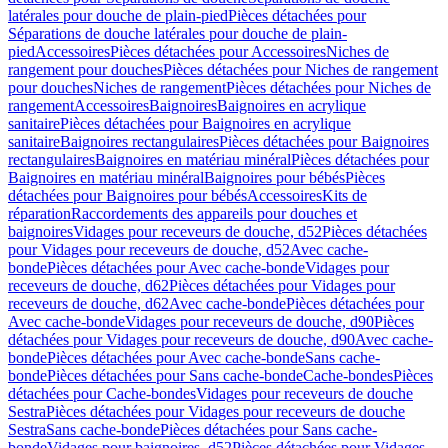
latérales pour douche de plain-pied
Pièces détachées pour
Séparations de douche latérales pour douche de plain-
pied
Accessoires
Pièces détachées pour Accessoires
Niches de
rangement pour douches
Pièces détachées pour Niches de rangement
pour douches
Niches de rangement
Pièces détachées pour Niches de
rangement
Accessoires
Baignoires
Baignoires en acrylique
sanitaire
Pièces détachées pour Baignoires en acrylique
sanitaire
Baignoires rectangulaires
Pièces détachées pour Baignoires
rectangulaires
Baignoires en matériau minéral
Pièces détachées pour
Baignoires en matériau minéral
Baignoires pour bébés
Pièces
détachées pour Baignoires pour bébés
Accessoires
Kits de
réparation
Raccordements des appareils pour douches et
baignoires
Vidages pour receveurs de douche, d52
Pièces détachées
pour Vidages pour receveurs de douche, d52
Avec cache-
bonde
Pièces détachées pour Avec cache-bonde
Vidages pour
receveurs de douche, d62
Pièces détachées pour Vidages pour
receveurs de douche, d62
Avec cache-bonde
Pièces détachées pour
Avec cache-bonde
Vidages pour receveurs de douche, d90
Pièces
détachées pour Vidages pour receveurs de douche, d90
Avec cache-
bonde
Pièces détachées pour Avec cache-bonde
Sans cache-
bonde
Pièces détachées pour Sans cache-bonde
Cache-bondes
Pièces
détachées pour Cache-bondes
Vidages pour receveurs de douche
Sestra
Pièces détachées pour Vidages pour receveurs de douche
Sestra
Sans cache-bonde
Pièces détachées pour Sans cache-
bonde
Vidages pour baignoires, d52
Pièces détachées pour Vidages