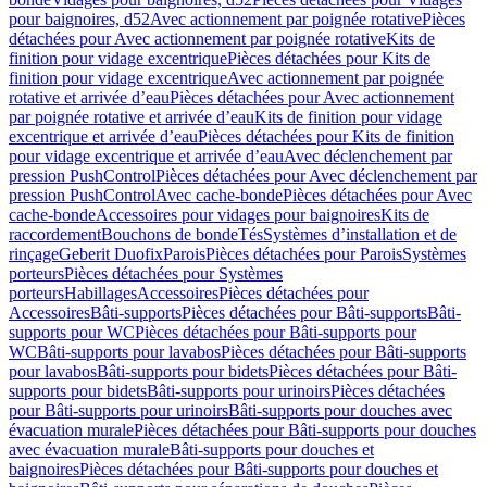
pour baignoires, d52
Avec actionnement par poignée rotative
Pièces
détachées pour Avec actionnement par poignée rotative
Kits de
finition pour vidage excentrique
Pièces détachées pour Kits de
finition pour vidage excentrique
Avec actionnement par poignée
rotative et arrivée d’eau
Pièces détachées pour Avec actionnement
par poignée rotative et arrivée d’eau
Kits de finition pour vidage
excentrique et arrivée d’eau
Pièces détachées pour Kits de finition
pour vidage excentrique et arrivée d’eau
Avec déclenchement par
pression PushControl
Pièces détachées pour Avec déclenchement par
pression PushControl
Avec cache-bonde
Pièces détachées pour Avec
cache-bonde
Accessoires pour vidages pour baignoires
Kits de
raccordement
Bouchons de bonde
Tés
Systèmes d’installation et de
rinçage
Geberit Duofix
Parois
Pièces détachées pour Parois
Systèmes
porteurs
Pièces détachées pour Systèmes
porteurs
Habillages
Accessoires
Pièces détachées pour
Accessoires
Bâti-supports
Pièces détachées pour Bâti-supports
Bâti-
supports pour WC
Pièces détachées pour Bâti-supports pour
WC
Bâti-supports pour lavabos
Pièces détachées pour Bâti-supports
pour lavabos
Bâti-supports pour bidets
Pièces détachées pour Bâti-
supports pour bidets
Bâti-supports pour urinoirs
Pièces détachées
pour Bâti-supports pour urinoirs
Bâti-supports pour douches avec
évacuation murale
Pièces détachées pour Bâti-supports pour douches
avec évacuation murale
Bâti-supports pour douches et
baignoires
Pièces détachées pour Bâti-supports pour douches et