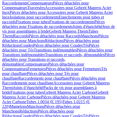
Raccordements
Compensateurs
Pièces détachées pour
Compensateurs
Traversées
Accessoires pour Geberit Mapress Acier
Inox
Pièces détachées pour Accessoires pour Geberit Mapress Acier
Inox
Isolations pour raccordements
Etanchements pour tubes et
raccords
Fixations pour tubes
Fixations de raccordements
Pièces
détachées pour Fixations de raccordements
Joints d'étanchéité
Jeux de
vis pour assemblages à bride
Geberit Mapress Therm
Tubes
Therm
Raccords
Pièces détachées pour Raccords
Manchons
Pièces
détachées pour Manchons
Réductions
Pièces détachées pour
Réductions
Coudes
Pièces détachées pour Coudes
Tés
Pièces
détachées pour Tés
Transitions indémontables
Pièces détachées pour
Transitions indémontables
Transitions et raccords, démontables
Pièces
détachées pour Transitions et raccords,
démontables
Compensateurs
Pièces détachées pour
Compensateurs
Fermetures
Pièces détachées pour Fermetures
Tés
pour chauffage
Pièces détachées pour Tés pour
chauffage
Raccordements pour chauffage
Pièces détachées pour
Raccordements pour chauffage
Accessoires pour Geberit Mapress
Therm
Joints d’étanchéité
Packs de vis pour assemblages à
bride
Fixations pour tubes
Geberit Mapress Acier Carbone
Geberit
Mapress Acier Carbone
Pièces détachées pour Geberit Mapress
Acier Carbone
Tubes 1.0034 (E 195)
Tubes 1.0215 (E
220)
Mamelons
Manchons
Pièces détachées pour
Manchons
Réductions
Pièces détachées pour
Réductions
Coudes
Pièces détachées pour Coudes
Tés
Pièces