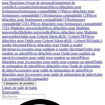
pour Bouchons d'essai de pression
Equipement de
contrôle
Accessoires
Sertisseuses
Pièces détachées pour
Sertisseuses
Sertisseuses compatibilité [1]
Pièces détachées pour
Sertisseuses compatibilité [1]
Sertisseuses compatibilité [2]
Pièces
détachées pour Sertisseuses compatibilité [2]
Sertisseuses
compatibilité [2XL]
Pièces détachées pour Sertisseuses compatibilité
[2XL]
Mallettes universelles
Pièces détachées pour Mallettes
universelles
Mallettes universelles
Pièces détachées pour Mallettes
universelles
Outils pour Geberit Silent-db20 / Geberit PE
Pièces
détachées pour Outils pour Geberit Silent-db20 / Geberit PE
Outils à
souder électrique
Pièces détachées pour Outils à souder
électrique
Accessoires pour outillage à souder électrique
Outils pour
soudure au miroir
Pièces détachées pour Outils pour soudure au
miroir
Accessoires pour outils pour soudure au miroir
Pièces
détachées pour Accessoires pour outils pour soudure au miroir
Outils
de préparation de tubes
Pièces détachées pour Outils de préparation
de tubes
Accessoires pour outils de préparation de tubes
Pièces
détachées pour Accessoires pour outils de préparation de tubes
Aides
à la commande
Télécommandes
Catégories de produits
Lignes de salle de bains
Nouveautés