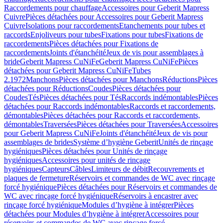
Raccordements pour chauffage
Accessoires pour Geberit Mapress
Cuivre
Pièces détachées pour Accessoires pour Geberit Mapress
Cuivre
Isolations pour raccordements
Etanchements pour tubes et
raccords
Enjoliveurs pour tubes
Fixations pour tubes
Fixations de
raccordements
Pièces détachées pour Fixations de
raccordements
Joints d'étanchéité
Jeux de vis pour assemblages à
bride
Geberit Mapress CuNiFe
Geberit Mapress CuNiFe
Pièces
détachées pour Geberit Mapress CuNiFe
Tubes
2.1972
Manchons
Pièces détachées pour Manchons
Réductions
Pièces
détachées pour Réductions
Coudes
Pièces détachées pour
Coudes
Tés
Pièces détachées pour Tés
Raccords indémontables
Pièces
détachées pour Raccords indémontables
Raccords et raccordements,
démontables
Pièces détachées pour Raccords et raccordements,
démontables
Traversées
Pièces détachées pour Traversées
Accessoires
pour Geberit Mapress CuNiFe
Joints d'étanchéité
Jeux de vis pour
assemblages de brides
Système d’hygiène Geberit
Unités de rinçage
hygiéniques
Pièces détachées pour Unités de rinçage
hygiéniques
Accessoires pour unités de rinçage
hygiéniques
Capteurs
Câbles
Limiteurs de débit
Recouvrements et
plaques de fermeture
Réservoirs et commandes de WC avec rinçage
forcé hygiénique
Pièces détachées pour Réservoirs et commandes de
WC avec rinçage forcé hygiénique
Réservoirs à encastrer avec
rinçage forcé hygiénique
Modules d’hygiène à intégrer
Pièces
détachées pour Modules d’hygiène à intégrer
Accessoires pour
réservoirs et commandes de WC avec rinçage forcé