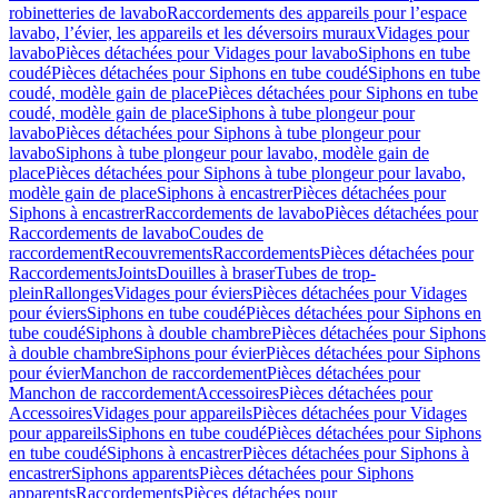
robinetteries de lavabo
Raccordements des appareils pour l’espace
lavabo, l’évier, les appareils et les déversoirs muraux
Vidages pour
lavabo
Pièces détachées pour Vidages pour lavabo
Siphons en tube
coudé
Pièces détachées pour Siphons en tube coudé
Siphons en tube
coudé, modèle gain de place
Pièces détachées pour Siphons en tube
coudé, modèle gain de place
Siphons à tube plongeur pour
lavabo
Pièces détachées pour Siphons à tube plongeur pour
lavabo
Siphons à tube plongeur pour lavabo, modèle gain de
place
Pièces détachées pour Siphons à tube plongeur pour lavabo,
modèle gain de place
Siphons à encastrer
Pièces détachées pour
Siphons à encastrer
Raccordements de lavabo
Pièces détachées pour
Raccordements de lavabo
Coudes de
raccordement
Recouvrements
Raccordements
Pièces détachées pour
Raccordements
Joints
Douilles à braser
Tubes de trop-
plein
Rallonges
Vidages pour éviers
Pièces détachées pour Vidages
pour éviers
Siphons en tube coudé
Pièces détachées pour Siphons en
tube coudé
Siphons à double chambre
Pièces détachées pour Siphons
à double chambre
Siphons pour évier
Pièces détachées pour Siphons
pour évier
Manchon de raccordement
Pièces détachées pour
Manchon de raccordement
Accessoires
Pièces détachées pour
Accessoires
Vidages pour appareils
Pièces détachées pour Vidages
pour appareils
Siphons en tube coudé
Pièces détachées pour Siphons
en tube coudé
Siphons à encastrer
Pièces détachées pour Siphons à
encastrer
Siphons apparents
Pièces détachées pour Siphons
apparents
Raccordements
Pièces détachées pour