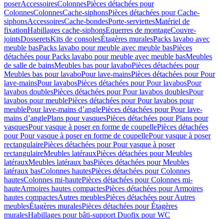
poser
Accessoires
Colonnes
Pièces détachées pour
Colonnes
Colonnes
Cache-siphons
Pièces détachées pour Cache-
siphons
Accessoires
Cache-bondes
Porte-serviettes
Matériel de
fixation
Habillages cache-siphons
Equerres de montage
Couvre-
joints
Dosserets
Kits de consoles
Étagères murales
Packs lavabo avec
meuble bas
Packs lavabo pour meuble avec meuble bas
Pièces
détachées pour Packs lavabo pour meuble avec meuble bas
Meubles
de salle de bains
Meubles bas pour lavabo
Pièces détachées pour
Meubles bas pour lavabo
Pour lave-mains
Pièces détachées pour Pour
lave-mains
Pour lavabos
Pièces détachées pour Pour lavabos
Pour
lavabos doubles
Pièces détachées pour Pour lavabos doubles
Pour
lavabos pour meuble
Pièces détachées pour Pour lavabos pour
meuble
Pour lave-mains d’angle
Pièces détachées pour Pour lave-
mains d’angle
Plans pour vasques
Pièces détachées pour Plans pour
vasques
Pour vasque à poser en forme de coupelle
Pièces détachées
pour Pour vasque à poser en forme de coupelle
Pour vasque à poser
rectangulaire
Pièces détachées pour Pour vasque à poser
rectangulaire
Meubles latéraux
Pièces détachées pour Meubles
latéraux
Meubles latéraux bas
Pièces détachées pour Meubles
latéraux bas
Colonnes hautes
Pièces détachées pour Colonnes
hautes
Colonnes mi-haute
Pièces détachées pour Colonnes mi-
haute
Armoires hautes compactes
Pièces détachées pour Armoires
hautes compactes
Autres meubles
Pièces détachées pour Autres
meubles
Étagères murales
Pièces détachées pour Étagères
murales
Habillages pour bâti-support Duofix pour WC