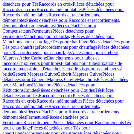
détachées pour Tés
Raccords en croix
Pièces détachées pour
Raccords en croix
Raccords indémontables
Pièces détachées pour
Raccords indémontables
Raccords et raccordements,
démontables
Pièces détachées pour Raccords et raccordements,
démontables
Compensateurs
Pièces détachées pour
Compensateurs
Fermetures
Pièces détachées pour
Fermetures
Manchons pour chauffage
Pièces détachées pour
Manchons pour chauffage
Tés pour chauffage
Pièces détachées pour
Tés pour chauffage
Raccordements pour chauffage
Pièces détachées
pour Raccordements pour chauffage
Accessoires pour Geberit
Mapress Acier Carbone
Etanchements pour tubes et
raccords
Enjoliveurs pour tubes
Fixations pour tubes
Fixations de
raccordements
Joints d'étanchéité
Jeux de vis pour assemblages à
bride
Geberit Mapress Cuivre
Geberit Mapress Cuivre
Pièces
détachées pour Geberit Mapress Cuivre
Manchons
Pièces détachées
pour Manchons
Réductions
Pièces détachées pour
Réductions
Coudes
Pièces détachées pour Coudes
Tés
Pièces
détachées pour Tés
Raccords en croix
Pièces détachées pour
Raccords en croix
Raccords indémontables
Pièces détachées pour
Raccords indémontables
Raccords et raccordements,
démontables
Pièces détachées pour Raccords et raccordements,
démontables
Fermetures
Pièces détachées pour
Fermetures
Raccordements
Pièces détachées pour Raccordements
Tés
pour chauffage
Pièces détachées pour Tés pour
chauffage
Raccordements pour chauffage
Pièces détachées pour