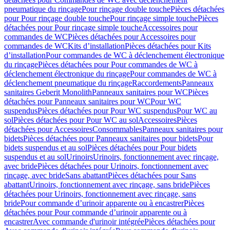
pneumatique du rinçage
Pour rinçage double touche
Pièces détachées
pour Pour rinçage double touche
Pour rinçage simple touche
Pièces
détachées pour Pour rinçage simple touche
Accessoires pour
commandes de WC
Pièces détachées pour Accessoires pour
commandes de WC
Kits d’installation
Pièces détachées pour Kits
d’installation
Pour commandes de WC à déclenchement électronique
du rinçage
Pièces détachées pour Pour commandes de WC à
déclenchement électronique du rinçage
Pour commandes de WC à
déclenchement pneumatique du rinçage
Raccordements
Panneaux
sanitaires Geberit Monolith
Panneaux sanitaires pour WC
Pièces
détachées pour Panneaux sanitaires pour WC
Pour WC
suspendus
Pièces détachées pour Pour WC suspendus
Pour WC au
sol
Pièces détachées pour Pour WC au sol
Accessoires
Pièces
détachées pour Accessoires
Consommables
Panneaux sanitaires pour
bidets
Pièces détachées pour Panneaux sanitaires pour bidets
Pour
bidets suspendus et au sol
Pièces détachées pour Pour bidets
suspendus et au sol
Urinoirs
Urinoirs, fonctionnement avec rinçage,
avec bride
Pièces détachées pour Urinoirs, fonctionnement avec
rinçage, avec bride
Sans abattant
Pièces détachées pour Sans
abattant
Urinoirs, fonctionnement avec rinçage, sans bride
Pièces
détachées pour Urinoirs, fonctionnement avec rinçage, sans
bride
Pour commande d’urinoir apparente ou à encastrer
Pièces
détachées pour Pour commande d’urinoir apparente ou à
encastrer
Avec commande d'urinoir intégrée
Pièces détachées pour