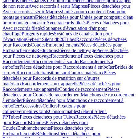
raccords filetés
Clapets de non retour
Pièces détachées pour Clapets
de non retour
Avec raccords à sertir Mapress
Pièces détachées pour
Avec raccords à sertir Mapress
Unités pour compteur d'eau pour
montage encastré
Pièces détachées pour Unités pour compteur d'eau
pour montage encastré
Avec raccords filetés
Pièces détachées pour
Avec raccords filetés
Soupapes d'évacuation d'air pour
chauffage
Purgeurs rapides
Systèmes de canalisation pour
l’évacuation
Geberit Silent-db20
Tubes
Raccords
Pièces détachées
pour Raccords
Coudes
Embranchements
Pièces détachées pour
Embranchements
Réductions
Pièces de nettoyage
Pièces détachées
pour Pièces de nettoyage
Raccordements
Pièces détachées pour
Raccordements
Raccordements à souder
Raccordements à
emboîter
Pièces détachées pour Raccordements à emboîter
Brides de
serrage
Raccords de transition sur d’autres matériaux
Pièces
détachées pour Raccords de transition sur d’autres
matériaux
Raccordements aux appareils
Pièces détachées pour
Raccordements aux appareils
Coudes de raccordement
Pièces
détachées pour Coudes de raccordement
Manchons de raccordement
à emboîter
Pièces détachées pour Manchons de raccordement à
emboîter
Accessoires
Colliers
Fixations pour
colliers
Fermetures
Joints
Consommables
Geberit Silent-
PP
Tubes
Pièces détachées pour Tubes
Raccords
Pièces détachées
pour Raccords
Coudes
Pièces détachées pour
Coudes
Embranchements
Pièces détachées pour
Embranchements
Réductions
Pièces détachées pour