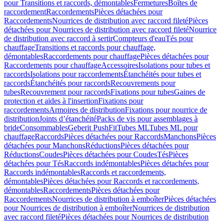
pour Transitions et raccords, démontables
Fermetures
Boîtes de
raccordement
Raccordements
Pièces détachées pour
Raccordements
Nourrices de distribution avec raccord fileté
Pièces
détachées pour Nourrices de distribution avec raccord fileté
Nourrice
de distribution avec raccord à sertir
Compteurs d'eau
Tés pour
chauffage
Transitions et raccords pour chauffage,
démontables
Raccordements pour chauffage
Pièces détachées pour
Raccordements pour chauffage
Accessoires
Isolations pour tubes et
raccords
Isolations pour raccordements
Étanchéités pour tubes et
raccords
Étanchéités pour raccords
Recouvrements pour
tubes
Recouvrement pour raccords
Fixations pour tubes
Gaines de
protection et aides à l'insertion
Fixations pour
raccordements
Armoires de distribution
Fixations pour nourrice de
distribution
Joints d’étanchéité
Packs de vis pour assemblages à
bride
Consommables
Geberit PushFit
Tubes ML
Tubes ML pour
chauffage
Raccords
Pièces détachées pour Raccords
Manchons
Pièces
détachées pour Manchons
Réductions
Pièces détachées pour
Réductions
Coudes
Pièces détachées pour Coudes
Tés
Pièces
détachées pour Tés
Raccords indémontables
Pièces détachées pour
Raccords indémontables
Raccords et raccordements,
démontables
Pièces détachées pour Raccords et raccordements,
démontables
Raccordements
Pièces détachées pour
Raccordements
Nourrices de distribution à emboîter
Pièces détachées
pour Nourrices de distribution à emboîter
Nourrices de distribution
avec raccord fileté
Pièces détachées pour Nourrices de distribution