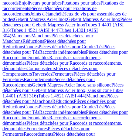
raccords
Enjoliveurs pour tubes
Fixations pour tubes
Fixations de
raccordements
Pièces détachées pour Fixations de
raccordements
Joints d'étanchéité
Jeux de vis pour assemblages de
brides
Geberit Mapress Acier Inox
Geberit Mapress Acier Inox
Pièces
détachées pour Geberit Mapress Acier Inox
Tubes 1.4401 (AISI
316)
Tubes 1.4521 (AISI 444)
Tubes 1.4301 (AISI
304)
Mamelons
Manchons
Pièces détachées pour
Manchons
Réductions
Pièces détachées pour
Réductions
Coudes
Pièces détachées pour Coudes
Tés
Pièces
détachées pour Tés
Raccords indémontables
Pièces détachées pour
Raccords indémontables
Raccords et raccordements,
démontables
Pièces détachées pour Raccords et raccordements,
démontables
Compensateurs
Pièces détachées pour
Compensateurs
Traversées
Fermetures
Pièces détachées pour
Fermetures
Raccordements
Pièces détachées pour
Raccordements
Geberit Mapress Acier Inox, sans silicone
Pièces
détachées pour Geberit Mapress Acier Inox, sans silicone
Tubes
1.4401 (AISI 316)
Tubes 1.4521 (AISI 444)
Manchons
Pièces
détachées pour Manchons
Réductions
Pièces détachées pour
Réductions
Coudes
Pièces détachées pour Coudes
Tés
Pièces
détachées pour Tés
Raccords indémontables
Pièces détachées pour
Raccords indémontables
Raccords et raccordements,
démontables
Pièces détachées pour Raccords et raccordements,
démontables
Fermetures
Pièces détachées pour
Fermetures
Raccordements
Pièces détachées pour