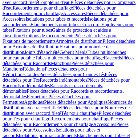
avec raccord fileté
Compteurs d'eau
Pièces détachées pour Compteurs
d'eau
Raccordements pour chauffage
Pièces détachées pour
Raccordements pour chauffage
Accessoires
Pièces détachées pour
Accessoires
Isolations pour tubes et raccords
Isolations pour
raccordements
Etanchements pour tubes et raccords
Enjoliveurs pour
tubes
Fixations pour tubes
Gaines de protection et aides à
l'insertion
Fixations de raccordements
Pièces détachées pour
Fixations de raccordements
Armoires de distribution
Pièces détachées
pour Armoires de distribution
Fixations pour nourrice de
distribution
Joints d'étanchéité
Geberit Mepla
Tubes multicouches
pour eau potable
Tubes multicouches pour chauffage
Raccords
Pièces
détachées pour Raccords
Manchons
Pièces détachées pour
Manchons
Réductions
Pièces détachées pour
Réductions
Coudes
Pièces détachées pour Coudes
Tés
Pièces
détachées pour Tés
Raccords indémontables
Pièces détachées pour
Raccords indémontables
Raccords et raccordements,
démontables
Pièces détachées pour Raccords et raccordements,
démontables
Fermetures
Pièces détachées pour
Fermetures
Appliques
Pièces détachées pour Appliques
Nourrices de
distribution avec raccord fileté
Pièces détachées pour Nourrices de
distribution avec raccord fileté
Tés pour chauffage
Pièces détachées
pour Tés pour chauffage
Raccordements pour chauffage
Pièces
détachées pour Raccordements pour chauffage
Accessoires
Pièces
détachées pour Accessoires
Isolations pour tubes et
raccords
Isolations pour raccordements
Etanchements pour tubes et