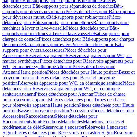
baignoires
Bâti-supports pour séparations de douches
Pièces
détachées pour Bâti-supports pour séparations de douches
Bâti-
supports pour déversoirs muraux
Pièces détachées pour Bâti-supports
pour déversoirs muraux
Bâti-supports pour robinetteries
Pièces
détachées pour Bâti-supports pour robinetteries
Bâti-supports pour
machines à laver et lave-vaisselle
Pièces détachées pour Bâti-
supports pour machines à laver et lave-vaisselle
Bâti-supports pour
charges de console
Pièces détachées pour Bâti-supports pour charges
de console
Bâti-supports pour éviers
Pièces détachées pour Bâti-
supports pour éviers
Accessoires
Pièces détachées pour
Accessoires
Réservoirs apparents
Réservoirs apparents pour WC, en
matière synthétique
Pièces détachées pour Réservoirs apparents pour
WC, en matière synthétique
Attenant
Pièces détachées pour
Attenant
Haute position
Pièces détachées pour Haute position
Basse et
moyenne position
Pièces détachées pour Basse et moyenne
position
Réservoirs apparents pour WC, en céramique sanitaire
Pièces
détachées pour Réservoirs apparents pour WC, en céramique
sanitaire
Attenant
Pièces détachées pour Attenant
Tubes de chasse
pour réservoirs apparents
Pièces détachées pour Tubes de chasse
pour réservoirs apparents
Haute position
Pièces détachées pour Haute
position
Basse et moyenne position
Accessoires
Pièces détachées pour
Accessoires
Raccordements
Pièces détachées pour
Raccordements
Joints
Fixations
Manchettes
Mamelons, rosaces et
modérateurs de débit
Réservoirs à encastrer
Réservoirs à encastrer
Sigma
Pièces détachées pour Réservoirs à encastrer Sigma
Réservoirs