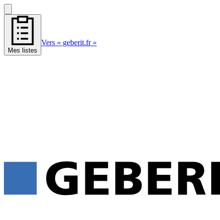
Vers « geberit.fr »
Mes listes