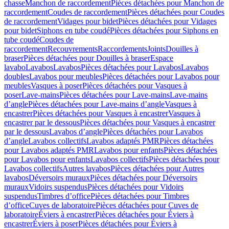
chasse
Manchon de raccordement
Pièces détachées pour Manchon de
raccordement
Coudes de raccordement
Pièces détachées pour Coudes
de raccordement
Vidages pour bidet
Pièces détachées pour Vidages
pour bidet
Siphons en tube coudé
Pièces détachées pour Siphons en
tube coudé
Coudes de
raccordement
Recouvrements
Raccordements
Joints
Douilles à
braser
Pièces détachées pour Douilles à braser
Espace
lavabo
Lavabos
Lavabos
Pièces détachées pour Lavabos
Lavabos
doubles
Lavabos pour meubles
Pièces détachées pour Lavabos pour
meubles
Vasques à poser
Pièces détachées pour Vasques à
poser
Lave-mains
Pièces détachées pour Lave-mains
Lave-mains
d’angle
Pièces détachées pour Lave-mains d’angle
Vasques à
encastrer
Pièces détachées pour Vasques à encastrer
Vasques à
encastrer par le dessous
Pièces détachées pour Vasques à encastrer
par le dessous
Lavabos d’angle
Pièces détachées pour Lavabos
d’angle
Lavabos collectifs
Lavabos adaptés PMR
Pièces détachées
pour Lavabos adaptés PMR
Lavabos pour enfants
Pièces détachées
pour Lavabos pour enfants
Lavabos collectifs
Pièces détachées pour
Lavabos collectifs
Autres lavabos
Pièces détachées pour Autres
lavabos
Déversoirs muraux
Pièces détachées pour Déversoirs
muraux
Vidoirs suspendus
Pièces détachées pour Vidoirs
suspendus
Timbres dʼoffice
Pièces détachées pour Timbres
dʼoffice
Cuves de laboratoire
Pièces détachées pour Cuves de
laboratoire
Éviers à encastrer
Pièces détachées pour Éviers à
encastrer
Éviers à poser
Pièces détachées pour Éviers à