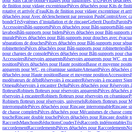
pour Sans cache-bonde
Vidages pour baignoires, d52
Pièces détachées
de finition pour vidage excentrique
Pièces détachées pour Kits de fini
rotative et arrivée d’eau
Kits de finition pour vidage excentrique et arr
détachées pour Avec déclenchement par pression PushControl
Avec c
bonde
Tés
Systèmes d’installation et de rinçage
Geberit Duofix
Parois
Pi
Accessoires
Bâti-supports
Pièces détachées pour Bâti-supports
Bâti-su
lavabos
Bâti-supports pour bidets
Pièces détachées pour Bâti-supports 
murale
Pièces détachées pour Bâti-supports pour douches avec évacua
séparations de douches
Pièces détachées pour Bâti-supports pour sépa
robinetteries
Pièces détachées pour Bâti-supports pour robinetteries
Bât
pour charges de console
Pièces détachées pour Bâti-supports pour cha
Accessoires
Réservoirs apparents
Réservoirs apparents pour WC, en ma
position
Pièces détachées pour Haute position
Basse et moyenne positi
apparents pour WC, en céramique sanitaire
Attenant
Pièces détachées 
détachées pour Haute position
Basse et moyenne position
Accessoires
P
modérateurs de débit
Réservoirs à encastrer
Réservoirs à encastrer Sig
Omega
Réservoirs à encastrer Delta
Pièces détachées pour Réservoirs à
flotteurs
Robinets flotteurs pour réservoirs apparents
Pièces détachées p
réservoirs à encastrer
Robinets flotteurs pour réservoirs en céramique
P
Robinets flotteurs pour réservoirs, universels
Robinets flotteurs pour 
interrompable
Pièces détachées pour Rinçage interrompable
Rinçage s
de chasse complets
Pièces détachées pour Mécanismes de chasse comp
touche
Rinçage double touche
Pièces détachées pour Rinçage double 
Raccords
Manchons
Réductions
Coudes
Tés
Raccords indémontables
Tra
raccordement
Raccordements
Pièces détachées pour Raccordements
Nou