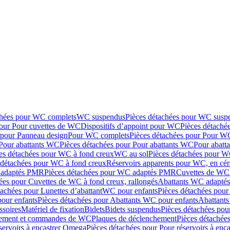
chées pour WC complets
WC suspendus
Pièces détachées pour WC susp
pour Pour cuvettes de WC
Dispositifs d’appoint pour WC
Pièces détaché
 pour Panneau design
Pour WC complets
Pièces détachées pour Pour W
Pour abattants WC
Pièces détachées pour Pour abattants WC
Pour abatt
es détachées pour WC à fond creux
WC au sol
Pièces détachées pour W
 détachées pour WC à fond creux
Réservoirs apparents pour WC, en cér
adaptés PMR
Pièces détachées pour WC adaptés PMR
Cuvettes de WC 
ées pour Cuvettes de WC à fond creux, rallongés
Abattants WC adapt
tachées pour Lunettes d’abattant
WC pour enfants
Pièces détachées pou
our enfants
Pièces détachées pour Abattants WC pour enfants
Abattant
ssoires
Matériel de fixation
Bidets
Bidets suspendus
Pièces détachées pou
hement et commandes de WC
Plaques de déclenchement
Pièces détachée
servoirs à encastrer Omega
Pièces détachées pour Pour réservoirs à enc