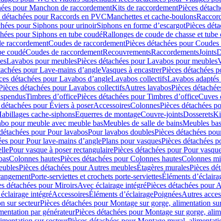
hées pour Manchon de raccordement
Kits de raccordement
Pièces détach
s détachées pour Raccords en PVC
Manchettes et cache-boulons
Raccord
chées pour Siphons pour urinoir
Siphons en forme d’escargot
Pièces dét
chées pour Siphons en tube coudé
Rallonges de coude de chasse et tube 
de raccordement
Coudes de raccordement
Pièces détachées pour Coudes
be coudé
Coudes de raccordement
Recouvrements
Raccordements
Joints
D
es
Lavabos pour meubles
Pièces détachées pour Lavabos pour meubles
V
tachées pour Lave-mains d’angle
Vasques à encastrer
Pièces détachées p
ces détachées pour Lavabos d’angle
Lavabos collectifs
Lavabos adapté
Pièces détachées pour Lavabos collectifs
Autres lavabos
Pièces détachée
uspendus
Timbres dʼoffice
Pièces détachées pour Timbres dʼoffice
Cuves d
 détachées pour Éviers à poser
Accessoires
Colonnes
Pièces détachées p
abillages cache-siphons
Equerres de montage
Couvre-joints
Dosserets
Ki
vabo pour meuble avec meuble bas
Meubles de salle de bains
Meubles bas
 détachées pour Pour lavabos
Pour lavabos doubles
Pièces détachées pou
ées pour Pour lave-mains d’angle
Plans pour vasques
Pièces détachées p
lle
Pour vasque à poser rectangulaire
Pièces détachées pour Pour vasque
bas
Colonnes hautes
Pièces détachées pour Colonnes hautes
Colonnes mi
eubles
Pièces détachées pour Autres meubles
Étagères murales
Pièces dé
 rangement
Porte-serviettes et crochets porte-serviettes
Éléments d’éclaira
es détachées pour Miroirs
Avec éclairage intégré
Pièces détachées pour A
éclairage intégré
Accessoires
Éléments d’éclairage
Poignées
Autres acces
n sur secteur
Pièces détachées pour Montage sur gorge, alimentation sur
mentation par générateur
Pièces détachées pour Montage sur gorge, alim
imentation sur secteur
Pièces détachées pour Montage mural, alimentatio