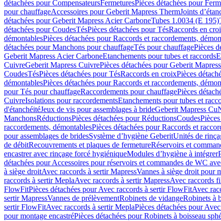
détachées pour Compensateurs
Fermetures
Pièces détachées pour Ferm
pour chauffage
Accessoires pour Geberit Mapress Therm
Joints d’étan
détachées pour Geberit Mapress Acier Carbone
Tubes 1.0034 (E 195)
détachées pour Coudes
Tés
Pièces détachées pour Tés
Raccords en cro
démontables
Pièces détachées pour Raccords et raccordements, démon
détachées pour Manchons pour chauffage
Tés pour chauffage
Pièces d
Geberit Mapress Acier Carbone
Etanchements pour tubes et raccords
E
Cuivre
Geberit Mapress Cuivre
Pièces détachées pour Geberit Mapres
Coudes
Tés
Pièces détachées pour Tés
Raccords en croix
Pièces détach
démontables
Pièces détachées pour Raccords et raccordements, démon
pour Tés pour chauffage
Raccordements pour chauffage
Pièces détach
Cuivre
Isolations pour raccordements
Etanchements pour tubes et racc
d'étanchéité
Jeux de vis pour assemblages à bride
Geberit Mapress Cu
Manchons
Réductions
Pièces détachées pour Réductions
Coudes
Pièces
raccordements, démontables
Pièces détachées pour Raccords et racco
pour assemblages de brides
Système d’hygiène Geberit
Unités de rinç
de débit
Recouvrements et plaques de fermeture
Réservoirs et comman
encastrer avec rinçage forcé hygiénique
Modules d’hygiène à intégrer
détachées pour Accessoires pour réservoirs et commandes de WC avec
à siège droit
Avec raccords à sertir Mapress
Vannes à siège droit pour 
raccords à sertir Mepla
Avec raccords à sertir Mapress
Avec raccords fi
FlowFit
Pièces détachées pour Avec raccords à sertir FlowFit
Avec racc
sertir Mapress
Vannes de prélèvement
Robinets de vidange
Robinets à 
sertir FlowFit
Avec raccords à sertir Mepla
Pièces détachées pour Avec 
pour montage encastré
Pièces détachées pour Robinets à boisseau sph