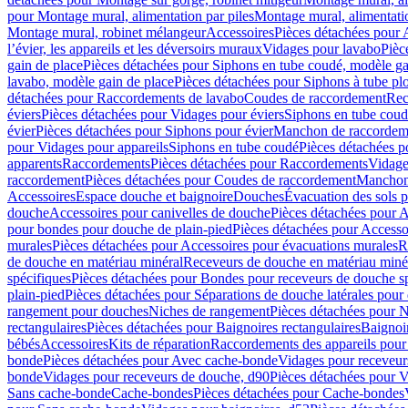
pour Montage mural, alimentation par piles
Montage mural, alimentati
Montage mural, robinet mélangeur
Accessoires
Pièces détachées pour 
l’évier, les appareils et les déversoirs muraux
Vidages pour lavabo
Pièc
gain de place
Pièces détachées pour Siphons en tube coudé, modèle ga
lavabo, modèle gain de place
Pièces détachées pour Siphons à tube pl
détachées pour Raccordements de lavabo
Coudes de raccordement
Rec
éviers
Pièces détachées pour Vidages pour éviers
Siphons en tube cou
évier
Pièces détachées pour Siphons pour évier
Manchon de raccordem
pour Vidages pour appareils
Siphons en tube coudé
Pièces détachées p
apparents
Raccordements
Pièces détachées pour Raccordements
Vidage
raccordement
Pièces détachées pour Coudes de raccordement
Manchon
Accessoires
Espace douche et baignoire
Douches
Évacuation des sols 
douche
Accessoires pour canivelles de douche
Pièces détachées pour A
pour bondes pour douche de plain-pied
Pièces détachées pour Accesso
murales
Pièces détachées pour Accessoires pour évacuations murales
R
de douche en matériau minéral
Receveurs de douche en matériau miné
spécifiques
Pièces détachées pour Bondes pour receveurs de douche s
plain-pied
Pièces détachées pour Séparations de douche latérales pour
rangement pour douches
Niches de rangement
Pièces détachées pour 
rectangulaires
Pièces détachées pour Baignoires rectangulaires
Baignoi
bébés
Accessoires
Kits de réparation
Raccordements des appareils pour 
bonde
Pièces détachées pour Avec cache-bonde
Vidages pour receveur
bonde
Vidages pour receveurs de douche, d90
Pièces détachées pour 
Sans cache-bonde
Cache-bondes
Pièces détachées pour Cache-bondes