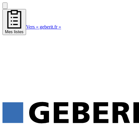
Vers « geberit.fr »
Mes listes