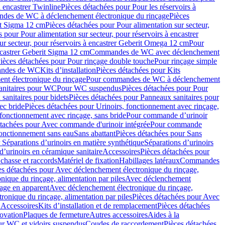
à encastrer Twinline
Pièces détachées pour Pour les réservoirs à
es de WC à déclenchement électronique du rinçage
Pièces
rit Sigma 12 cm
Pièces détachées pour Pour alimentation sur secteur,
 pour Pour alimentation sur secteur, pour réservoirs à encastrer
ur secteur, pour réservoirs à encastrer Geberit Omega 12 cm
Pour
encastrer Geberit Sigma 12 cm
Commandes de WC avec déclenchement
ièces détachées pour Pour rinçage double touche
Pour rinçage simple
mandes de WC
Kits d’installation
Pièces détachées pour Kits
nt électronique du rinçage
Pour commandes de WC à déclenchement
anitaires pour WC
Pour WC suspendus
Pièces détachées pour Pour
sanitaires pour bidets
Pièces détachées pour Panneaux sanitaires pour
ec bride
Pièces détachées pour Urinoirs, fonctionnement avec rinçage,
 fonctionnement avec rinçage, sans bride
Pour commande d’urinoir
étachées pour Avec commande d'urinoir intégrée
Pour commande
fonctionnement sans eau
Sans abattant
Pièces détachées pour Sans
 Séparations d’urinoirs en matière synthétique
Séparations d’urinoirs
d’urinoirs en céramique sanitaire
Accessoires
Pièces détachées pour
chasse et raccords
Matériel de fixation
Habillages latéraux
Commandes
es détachées pour Avec déclenchement électronique du rinçage,
ique du rinçage, alimentation par piles
Avec déclenchement
age en apparent
Avec déclenchement électronique du rinçage,
onique du rinçage, alimentation par piles
Pièces détachées pour Avec
 Accessoires
Kits d’installation et de remplacement
Pièces détachées
novation
Plaques de fermeture
Autres accessoires
Aides à la
ur WC et vidoirs suspendus
Coudes de raccordement
Pièces détachées