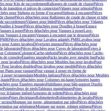
ées pour Kits de raccordement
Rallonges de coude de chasse
Pièces
s de transition et pièces de connexion
Vidages pour urinoirs
Pièces
achées pour Siphons en forme d’escargot
Siphons à encastrer
Pièces
de chasse
Pièces détachées pour Rallonges de coude de chasse et tube
 de raccordement
Vidages pour bidet
Pièces détachées pour Vidages
ouilles à braser
Pièces détachées pour Douilles à braser
Espace
asques à poser
Pièces détachées pour Vasques à poser
Lave-
our Vasques à encastrer
Vasques à encastrer par le dessous
Pièces
s PMR
Pièces détachées pour Lavabos adaptés PMR
Lavabos pour
s pour Autres lavabos
Déversoirs muraux
Pièces détachées pour
e laboratoire
Pièces détachées pour Cuves de laboratoire
Éviers à
our Colonnes
Colonnes
Cache-siphons
Pièces détachées pour Cache-
ts de consoles
Étagères murales
Packs lavabo avec meuble bas
Packs
 pour lavabo
Pièces détachées pour Meubles bas pour lavabo
Pour
r Pour lavabos doubles
Pour lavabos pour meuble
Pièces détachées
our Plans pour vasques
Pour vasque à poser en forme de
 à poser rectangulaire
Meubles latéraux
Pièces détachées pour Meubles
-haute
Pièces détachées pour Colonnes mi-haute
Armoires hautes
tachées pour Étagères murales
Habillages pour bâti-support Duofix
ge
Poignées
Jeux de pieds
Tableaux magnétiques
Prises
vec éclairage intégré
Armoires de toilette
Pièces détachées pour
soires
Prises électriques
Robinetteries
Robinetteries de lavabo
Pièces
 secteur
Montage sur gorge, alimentation par piles
Pièces détachées
entation par générateur
Montage sur gorge, robinet mitigeur
Pièces
n sur secteur
Montage mural, alimentation par piles
Pièces détachées