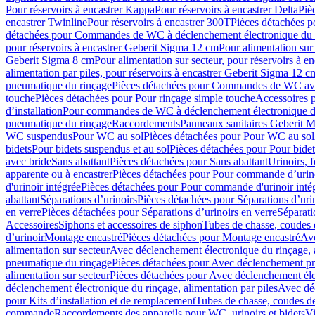
Pour réservoirs à encastrer Kappa
Pour réservoirs à encastrer Delta
Piè
encastrer Twinline
Pour réservoirs à encastrer 300T
Pièces détachées p
détachées pour Commandes de WC à déclenchement électronique du 
pour réservoirs à encastrer Geberit Sigma 12 cm
Pour alimentation sur
Geberit Sigma 8 cm
Pour alimentation sur secteur, pour réservoirs à 
alimentation par piles, pour réservoirs à encastrer Geberit Sigma 12 c
pneumatique du rinçage
Pièces détachées pour Commandes de WC ave
touche
Pièces détachées pour Pour rinçage simple touche
Accessoires
d’installation
Pour commandes de WC à déclenchement électronique d
pneumatique du rinçage
Raccordements
Panneaux sanitaires Geberit M
WC suspendus
Pour WC au sol
Pièces détachées pour Pour WC au sol
bidets
Pour bidets suspendus et au sol
Pièces détachées pour Pour bidet
avec bride
Sans abattant
Pièces détachées pour Sans abattant
Urinoirs, 
apparente ou à encastrer
Pièces détachées pour Pour commande d’urino
d'urinoir intégrée
Pièces détachées pour Pour commande d'urinoir inté
abattant
Séparations d’urinoirs
Pièces détachées pour Séparations d’uri
en verre
Pièces détachées pour Séparations d’urinoirs en verre
Séparati
Accessoires
Siphons et accessoires de siphon
Tubes de chasse, coudes 
dʼurinoir
Montage encastré
Pièces détachées pour Montage encastré
Ave
alimentation sur secteur
Avec déclenchement électronique du rinçage, a
pneumatique du rinçage
Pièces détachées pour Avec déclenchement p
alimentation sur secteur
Pièces détachées pour Avec déclenchement élec
déclenchement électronique du rinçage, alimentation par piles
Avec dé
pour Kits d’installation et de remplacement
Tubes de chasse, coudes de
commande
Raccordements des appareils pour WC, urinoirs et bidets
Vi