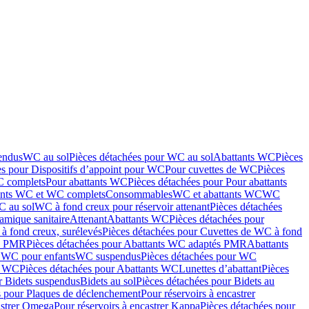
endus
WC au sol
Pièces détachées pour WC au sol
Abattants WC
Pièces
es pour Dispositifs d’appoint pour WC
Pour cuvettes de WC
Pièces
C complets
Pour abattants WC
Pièces détachées pour Pour abattants
ants WC et WC complets
Consommables
WC et abattants WC
WC
C au sol
WC à fond creux pour réservoir attenant
Pièces détachées
amique sanitaire
Attenant
Abattants WC
Pièces détachées pour
à fond creux, surélevés
Pièces détachées pour Cuvettes de WC à fond
és PMR
Pièces détachées pour Abattants WC adaptés PMR
Abattants
r WC pour enfants
WC suspendus
Pièces détachées pour WC
s WC
Pièces détachées pour Abattants WC
Lunettes d’abattant
Pièces
r Bidets suspendus
Bidets au sol
Pièces détachées pour Bidets au
s pour Plaques de déclenchement
Pour réservoirs à encastrer
astrer Omega
Pour réservoirs à encastrer Kappa
Pièces détachées pour