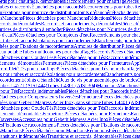
cords pour chauffage, démontables
Raccordements pour chauffage
Pièces
ubes et raccords
Étanchéités pour raccords
Recouvrements pour tubes
Re
on
Fixations pour nourrice de distribution
Joints d’étanchéité
Packs de vis
ds
Manchons
Pièces détachées pour Manchons
Réductions
Pièces détaché
ccords indémontables
Raccords et raccordements, démontables
Pièces dé
rrices de distribution à emboîter
Pièces détachées pour Nourrices de dis
 d'eau
Pièces détachées pour Compteurs d'eau
Raccordements pour chau
r tubes et raccords
Isolations pour raccordements
Etanchements pour tube
chées pour Fixations de raccordements
Armoires de distribution
Pièces dé
eau potable
Tubes multicouches pour chauffage
Raccords
Pièces détaché
 détachées pour Coudes
Tés
Pièces détachées pour Tés
Raccords indémon
rdements, démontables
Fermetures
Pièces détachées pour Fermetures
Appl
ord fileté
Tés pour chauffage
Pièces détachées pour Tés pour chauffage
ns pour tubes et raccords
Isolations pour raccordements
Etanchements pour
raccordements
Joints d'étanchéité
Jeux de vis pour assemblages de brides
G
ubes 1.4521 (AISI 444)
Tubes 1.4301 (AISI 304)
Mamelons
Manchons
 pour Tés
Raccords indémontables
Pièces détachées pour Raccords indé
détachées pour Compensateurs
Traversées
Fermetures
Pièces détachées po
hées pour Geberit Mapress Acier Inox, sans silicone
Tubes 1.4401 (AISI
 détachées pour Coudes
Tés
Pièces détachées pour Tés
Raccords indémon
rdements, démontables
Fermetures
Pièces détachées pour Fermetures
Racc
raversées
Accessoires pour Geberit Mapress Acier Inox
Pièces détachée
es
Fixations de raccordements
Pièces détachées pour Fixations de racco
s
Manchons
Pièces détachées pour Manchons
Réductions
Pièces détachée
ransitions indémontables
Transitions et raccords, démontables
Pièces dét