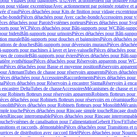
 pour Vidages pour baignoires, d52
Avec actionnement par poignée rota
tion pour vidage excentrique
Avec actionnement par poignée rotative et a
ivée d’eau
Pièces détachées pour Kits de finition pour vidage excentrique
ache-bonde
Pièces détachées pour Avec cache-bonde
Accessoires pour v
èces détachées pour Parois
Systèmes porteurs
Pièces détachées pour Sys
pports pour WC
Pièces détachées pour Bâti-supports pour WC
Bâti-suppo
pour bidets
Bâti-supports pour urinoirs
Pièces détachées pour Bâti-suppor
tion murale
Bâti-supports pour douches et baignoires
Pièces détachées p
rations de douches
Bâti-supports pour déversoirs muraux
Pièces détaché
i-supports pour machines à laver et lave-vaisselle
Pièces détachées pour 
rges de console
Bâti-supports pour éviers
Pièces détachées pour Bâti-sup
tière synthétique
Pièces détachées pour Réservoirs apparents pour WC,
on
Pièces détachées pour Basse et moyenne position
Réservoirs apparent
pour Attenant
Tubes de chasse pour réservoirs apparents
Pièces détachées
ièces détachées pour Accessoires
Raccordements
Pièces détachées pou
ma
Pièces détachées pour Réservoirs à encastrer Sigma
Réservoirs à enc
 encastrer Delta
Tubes de chasse
Accessoires
Mécanismes de chasse et rob
our Robinets flotteurs pour réservoirs apparents
Robinets flotteurs pour 
ièces détachées pour Robinets flotteurs pour réservoirs en céramique
Rob
Monolith
Pièces détachées pour Robinets flotteurs pour Monolith
Mécanis
imple touche
Pièces détachées pour Rinçage simple touche
Rinçage doub
lets
Rinçage interrompable
Pièces détachées pour Rinçage interrompabl
touche
Systèmes de canalisation pour l’alimentation
Geberit FlowFit
Tube
nsitions et raccords, démontables
Pièces détachées pour Transitions et 
rrices de distribution avec raccord fileté
Pièces détachées pour Nourrice