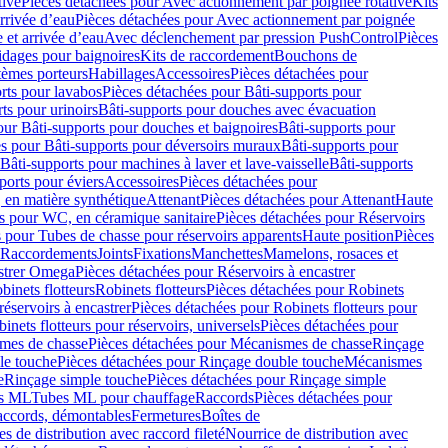
tive
Pièces détachées pour Avec actionnement par poignée rotative
Kits
rrivée d’eau
Pièces détachées pour Avec actionnement par poignée
 et arrivée d’eau
Avec déclenchement par pression PushControl
Pièces
idages pour baignoires
Kits de raccordement
Bouchons de
tèmes porteurs
Habillages
Accessoires
Pièces détachées pour
rts pour lavabos
Pièces détachées pour Bâti-supports pour
ts pour urinoirs
Bâti-supports pour douches avec évacuation
our Bâti-supports pour douches et baignoires
Bâti-supports pour
es pour Bâti-supports pour déversoirs muraux
Bâti-supports pour
Bâti-supports pour machines à laver et lave-vaisselle
Bâti-supports
ports pour éviers
Accessoires
Pièces détachées pour
 en matière synthétique
Attenant
Pièces détachées pour Attenant
Haute
s pour WC, en céramique sanitaire
Pièces détachées pour Réservoirs
 pour Tubes de chasse pour réservoirs apparents
Haute position
Pièces
r Raccordements
Joints
Fixations
Manchettes
Mamelons, rosaces et
astrer Omega
Pièces détachées pour Réservoirs à encastrer
inets flotteurs
Robinets flotteurs
Pièces détachées pour Robinets
réservoirs à encastrer
Pièces détachées pour Robinets flotteurs pour
inets flotteurs pour réservoirs, universels
Pièces détachées pour
mes de chasse
Pièces détachées pour Mécanismes de chasse
Rinçage
le touche
Pièces détachées pour Rinçage double touche
Mécanismes
e
Rinçage simple touche
Pièces détachées pour Rinçage simple
s ML
Tubes ML pour chauffage
Raccords
Pièces détachées pour
raccords, démontables
Fermetures
Boîtes de
s de distribution avec raccord fileté
Nourrice de distribution avec