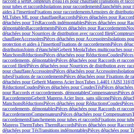
raccord à sertir
Compteurs d'eau
Tés pour chauffage
Transitions et rac
pour tubes et raccords
Isolations pour raccordements
Étanchéités pour t
aides à l'insertion
Fixations pour raccordements
Armoires de distributi
ML
Tubes ML pour chauffage
Raccords
Pièces détachées pour Raccor
détachées pour Tés
Raccords indémontables
Pièces détachées pour Ra
démontables
Raccordements
Pièces détachées pour Raccordements
Nou
détachées pour Nourrices de distribution avec raccord fileté
Compteurs
chauffage
Accessoires
Pièces détachées pour Accessoires
Isolations pou
protection et aides à l'insertion
Fixations de raccordements
Pièces déta
distribution
Joints d'étanchéité
Geberit Mepla
Tubes multicouches pour 
Manchons
Réductions
Pièces détachées pour Réductions
Coudes
Pièces
raccordements, démontables
Pièces détachées pour Raccords et racco
raccord fileté
Pièces détachées pour Nourrices de distribution avec racc
pour chauffage
Accessoires
Pièces détachées pour Accessoires
Isolatio
tubes
Fixations de raccordements
Pièces détachées pour Fixations de 
détachées pour Geberit Mapress Acier Inox
Tubes 1.4401 (AISI 316)
T
Réductions
Coudes
Pièces détachées pour Coudes
Tés
Pièces détachées
pour Raccords et raccordements, démontables
Compensateurs
Pièces 
Raccordements
Geberit Mapress Acier Inox, sans silicone
Pièces détac
Manchons
Réductions
Pièces détachées pour Réductions
Coudes
Pièces
raccordements, démontables
Pièces détachées pour Raccords et racco
Raccordements
Compensateurs
Pièces détachées pour Compensateurs
T
raccordements
Etanchements pour tubes et raccords
Fixations pour tub
Mapress Therm
Tubes Therm
Raccords
Pièces détachées pour Raccord
détachées pour Tés
Transitions indémontables
Pièces détachées pour T