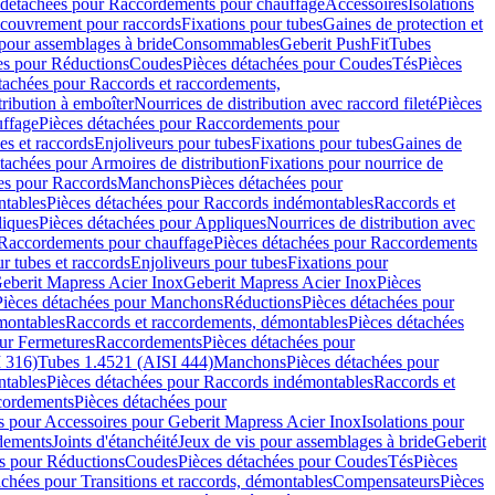
 détachées pour Raccordements pour chauffage
Accessoires
Isolations
couvrement pour raccords
Fixations pour tubes
Gaines de protection et
 pour assemblages à bride
Consommables
Geberit PushFit
Tubes
es pour Réductions
Coudes
Pièces détachées pour Coudes
Tés
Pièces
tachées pour Raccords et raccordements,
tribution à emboîter
Nourrices de distribution avec raccord fileté
Pièces
ffage
Pièces détachées pour Raccordements pour
s et raccords
Enjoliveurs pour tubes
Fixations pour tubes
Gaines de
tachées pour Armoires de distribution
Fixations pour nourrice de
es pour Raccords
Manchons
Pièces détachées pour
tables
Pièces détachées pour Raccords indémontables
Raccords et
iques
Pièces détachées pour Appliques
Nourrices de distribution avec
Raccordements pour chauffage
Pièces détachées pour Raccordements
 tubes et raccords
Enjoliveurs pour tubes
Fixations pour
eberit Mapress Acier Inox
Geberit Mapress Acier Inox
Pièces
Pièces détachées pour Manchons
Réductions
Pièces détachées pour
montables
Raccords et raccordements, démontables
Pièces détachées
ur Fermetures
Raccordements
Pièces détachées pour
 316)
Tubes 1.4521 (AISI 444)
Manchons
Pièces détachées pour
tables
Pièces détachées pour Raccords indémontables
Raccords et
ordements
Pièces détachées pour
s pour Accessoires pour Geberit Mapress Acier Inox
Isolations pour
rdements
Joints d'étanchéité
Jeux de vis pour assemblages à bride
Geberit
s pour Réductions
Coudes
Pièces détachées pour Coudes
Tés
Pièces
achées pour Transitions et raccords, démontables
Compensateurs
Pièces