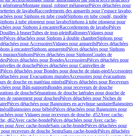
r générateur
Montage mural, robinet mélangeur
Pièces détachées pour
netteries de lavabo
Raccordements des appareils pour l’espace lavabo,
tachées pour Siphons en tube coudé
Siphons en tube coudé, modèle
Siphons à tube plongeur pour lavabo
Siphons à tube plongeur pour
achées pour Siphons à encastrer
Raccordements de lavabo
Pièces
Douilles à braser
Tubes de trop-plein
Rallonges
Vidages pour
re
Pièces détachées pour Siphons à double chambre
Siphons pour
 détachées pour Accessoires
Vidages pour appareils
Pièces détachées
hons à encastrer
Siphons apparents
Pièces détachées pour Siphons
rs muraux
Siphons
Pièces détachées pour Siphons
Coudes de
des
Pièces détachées pour Bondes
Accessoires
Pièces détachées pour
nivelles de douche
Pièces détachées pour Canivelles de
d
Pièces détachées pour Bondes pour douche de plain-pied
Accessoires
 détachées pour Evacuations murales
Accessoires pour évacuations
urs de douche en matériau minéral
Pièces détachées pour Receveurs
achées pour Bâti-supports
Bondes pour receveurs de douche
arations de douche
Séparations de douche latérales pour douche de
hes de rangement pour douches
Pièces détachées pour Niches de
aire
Pièces détachées pour Baignoires en acrylique sanitaire
Baignoires
inéral
Baignoires pour bébés
Pièces détachées pour Baignoires pour
tachées pour Vidages pour receveurs de douche, d52
Avec cache-
che, d62
Avec cache-bonde
Pièces détachées pour Avec cache-
ées pour Avec cache-bonde
Sans cache-bonde
Pièces détachées pour
 pour receveurs de douche Sestra
Sans cache-bonde
Pièces détachées