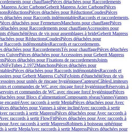
cordements pour chauffage
Pièces détachées pour Raccordements
t Mapress Acier Carbone
Geberit Mapress Acier Carbone
Pièces
hons
Réductions
Pièces détachées pour Réductions
Coudes
Pièces
es détachées pour Raccords indémontables
Raccords et raccordements,
Pièces détachées pour Fermetures
Manchons pour chauffage
Pièces
 détachées pour Raccordements pour chauffage
Accessoires pour
ints d'étanchéité
Jeux de vis pour assemblages à bride
Geberit Mapress
étachées pour Réductions
Coudes
Pièces détachées pour
ur Raccords indémontables
Raccords et raccordements,
es détachées pour Raccordements
Tés pour chauffage
Pièces détachées
ess Cuivre
Pièces détachées pour Accessoires pour Geberit Mapress
nts
Pièces détachées pour Fixations de raccordements
Joints
CuNiFe
Tubes 2.1972
Manchons
Pièces détachées pour
tables
Pièces détachées pour Raccords indémontables
Raccords et
soires pour Geberit Mapress CuNiFe
Joints d'étanchéité
Jeux de vis
essoires pour unités de rinçage hygiéniques
Capteurs
Câbles
Limiteurs
voirs et commandes de WC avec rinçage forcé hygiénique
Réservoirs à
éservoirs et commandes de WC avec rinçage forcé hygiénique
Pièces
étachées pour Blocs d’alimentation
Composants réseau
Vannes
Vannes
ge encastré
Avec raccords à sertir Mepla
Pièces détachées pour Avec
ièces détachées pour Vannes à siège incliné
Avec raccords à sertir
Avec raccords à sertir Mapress
Pièces détachées pour Avec raccords à
Avec raccords à sertir FlowFit
Pièces détachées pour Avec raccords à
 pour Avec raccords à sertir Mapress
Robinets à boisseau sphérique
s à sertir Mepla
Avec raccords à sertir Mapress
Pièces détachées pour