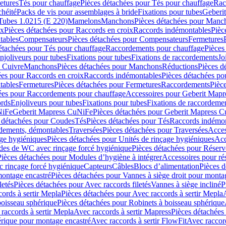
etures
Tés pour chauffage
Pièces détachées pour Tés pour chauffage
Rac
chéité
Packs de vis pour assemblages à bride
Fixations pour tubes
Geberi
Tubes 1.0215 (E 220)
Mamelons
Manchons
Pièces détachées pour Manc
ix
Pièces détachées pour Raccords en croix
Raccords indémontables
Pièc
tables
Compensateurs
Pièces détachées pour Compensateurs
Fermetures
étachées pour Tés pour chauffage
Raccordements pour chauffage
Pièces
njoliveurs pour tubes
Fixations pour tubes
Fixations de raccordements
Jo
s Cuivre
Manchons
Pièces détachées pour Manchons
Réductions
Pièces d
ées pour Raccords en croix
Raccords indémontables
Pièces détachées po
tables
Fermetures
Pièces détachées pour Fermetures
Raccordements
Pièc
ées pour Raccordements pour chauffage
Accessoires pour Geberit Mapr
ords
Enjoliveurs pour tubes
Fixations pour tubes
Fixations de raccordeme
NiFe
Geberit Mapress CuNiFe
Pièces détachées pour Geberit Mapress 
 détachées pour Coudes
Tés
Pièces détachées pour Tés
Raccords indémon
rdements, démontables
Traversées
Pièces détachées pour Traversées
Acces
age hygiéniques
Pièces détachées pour Unités de rinçage hygiéniques
Acc
des de WC avec rinçage forcé hygiénique
Pièces détachées pour Réser
Pièces détachées pour Modules d’hygiène à intégrer
Accessoires pour r
 rinçage forcé hygiénique
Capteurs
Câbles
Blocs d’alimentation
Pièces d
montage encastré
Pièces détachées pour Vannes à siège droit pour monta
letés
Pièces détachées pour Avec raccords filetés
Vannes à siège incliné
P
ords à sertir Mepla
Pièces détachées pour Avec raccords à sertir Mepla
boisseau sphérique
Pièces détachées pour Robinets à boisseau sphérique
raccords à sertir Mepla
Avec raccords à sertir Mapress
Pièces détachées
érique pour montage encastré
Avec raccords à sertir FlowFit
Avec raccord