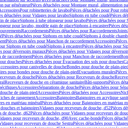
on par générateur
Pièces détachées pour Montage mural, alimentation pa
Accessoires
Pour robinetteries de lavabo
Pièces détachées pour Pour robi
es détachées pour Vidages pour lavabo
Siphons en tube coudé
Pièces dé
in de place
Siphons à tube plongeur pour lavabo
Pièces détachées pour 
ongeur pour lavabo, modèle gain de place
Siphons à encastrer
Pièces dét
ouvrements
Raccordements
Pièces détachées pour Raccordements
Joints
dé
Pièces détachées pour Siphons en tube coudé
Siphons à double chamb
ent
Pièces détachées pour Manchon de raccordement
Accessoires
Pièces
our Siphons en tube coudé
Siphons à encastrer
Pièces détachées pour Sip
s pour déversoirs muraux
Pièces détachées pour Vidages pour déversoi
 de raccordement
Pièces détachées pour Manchon de raccordement
Bon
pour douches
Pièces détachées pour Évacuation des sols pour douches
Ca
ccessoires pour canivelles de douche
Bondes pour douche de plain-pie
ires pour bondes pour douche de plain-pied
Evacuations murales
Pièces
eceveurs de douche
Pièces détachées pour Receveurs de douche
Receve
ral
Receveurs de douche en céramique sanitaire
Bâti-supports
Pièces dét
pécifiques
Accessoires
Séparations de douche
Pièces détachées pour Sép
 douche de plain-pied
Accessoires
Pièces détachées pour Accessoires
Nic
Niches de rangement
Accessoires
Baignoires
Baignoires en acrylique sanit
res en matériau minéral
Pièces détachées pour Baignoires en matériau m
douches et baignoires
Vidages pour receveurs de douche, d52
Pièces dé
s de douche, d62
Pièces détachées pour Vidages pour receveurs de dou
Vidages pour receveurs de douche, d90
Avec cache-bonde
Pièces détach
Vidages pour receveurs de douche Sestra
Pièces détachées pour Vidages