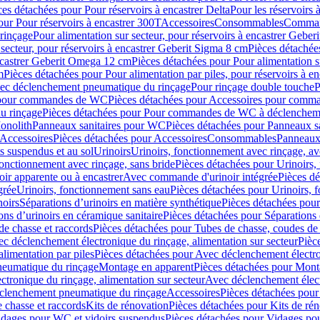
ces détachées pour Pour réservoirs à encastrer Delta
Pour les réservoirs 
our Pour réservoirs à encastrer 300T
Accessoires
Consommables
Command
rinçage
Pour alimentation sur secteur, pour réservoirs à encastrer Gebe
 secteur, pour réservoirs à encastrer Geberit Sigma 8 cm
Pièces détachées
encastrer Geberit Omega 12 cm
Pièces détachées pour Pour alimentation s
m
Pièces détachées pour Pour alimentation par piles, pour réservoirs à 
c déclenchement pneumatique du rinçage
Pour rinçage double touche
P
 pour commandes de WC
Pièces détachées pour Accessoires pour com
u rinçage
Pièces détachées pour Pour commandes de WC à déclencheme
onolith
Panneaux sanitaires pour WC
Pièces détachées pour Panneaux s
Accessoires
Pièces détachées pour Accessoires
Consommables
Panneaux 
s suspendus et au sol
Urinoirs
Urinoirs, fonctionnement avec rinçage, av
fonctionnement avec rinçage, sans bride
Pièces détachées pour Urinoirs,
ir apparente ou à encastrer
Avec commande d'urinoir intégrée
Pièces d
grée
Urinoirs, fonctionnement sans eau
Pièces détachées pour Urinoirs, 
noirs
Séparations d’urinoirs en matière synthétique
Pièces détachées pour
ons d’urinoirs en céramique sanitaire
Pièces détachées pour Séparations 
de chasse et raccords
Pièces détachées pour Tubes de chasse, coudes de 
c déclenchement électronique du rinçage, alimentation sur secteur
Pièc
limentation par piles
Pièces détachées pour Avec déclenchement électron
neumatique du rinçage
Montage en apparent
Pièces détachées pour Mont
tronique du rinçage, alimentation sur secteur
Avec déclenchement électr
clenchement pneumatique du rinçage
Accessoires
Pièces détachées pour
 chasse et raccords
Kits de rénovation
Pièces détachées pour Kits de ré
dages pour WC et vidoirs suspendus
Pièces détachées pour Vidages po