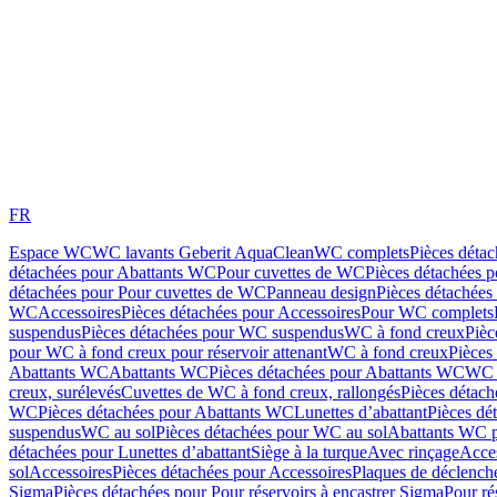
FR
Espace WC
WC lavants Geberit AquaClean
WC complets
Pièces déta
détachées pour Abattants WC
Pour cuvettes de WC
Pièces détachées 
détachées pour Pour cuvettes de WC
Panneau design
Pièces détachées
WC
Accessoires
Pièces détachées pour Accessoires
Pour WC complets
suspendus
Pièces détachées pour WC suspendus
WC à fond creux
Pièc
pour WC à fond creux pour réservoir attenant
WC à fond creux
Pièces
Abattants WC
Abattants WC
Pièces détachées pour Abattants WC
WC 
creux, surélevés
Cuvettes de WC à fond creux, rallongés
Pièces détach
WC
Pièces détachées pour Abattants WC
Lunettes d’abattant
Pièces dé
suspendus
WC au sol
Pièces détachées pour WC au sol
Abattants WC p
détachées pour Lunettes d’abattant
Siège à la turque
Avec rinçage
Acce
sol
Accessoires
Pièces détachées pour Accessoires
Plaques de déclenc
Sigma
Pièces détachées pour Pour réservoirs à encastrer Sigma
Pour ré