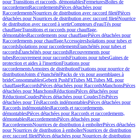
pour Transitions et raccords, démontables
Fermetures
Boîtes de
raccordement
Raccordements
Pièces détachées pour
Raccordements
Nourrices de distribution avec raccord fileté
Pièces
détachées pour Nourrices de distribution avec raccord fileté
Nourrice
de distribution avec raccord à sertir
Compteurs d'eau
Tés pour
chauffage
Transitions et raccords pour chauffage,
démontables
Raccordements pour chauffage
Pièces détachées pour
Raccordements pour chauffage
Accessoires
Isolations pour tubes et
raccords
Isolations pour raccordements
Étanchéités pour tubes et
raccords
Étanchéités pour raccords
Recouvrements pour
tubes
Recouvrement pour raccords
Fixations pour tubes
Gaines de
protection et aides à l'insertion
Fixations pour
raccordements
Armoires de distribution
Fixations pour nourrice de
distribution
Joints d’étanchéité
Packs de vis pour assemblages à
bride
Consommables
Geberit PushFit
Tubes ML
Tubes ML pour
chauffage
Raccords
Pièces détachées pour Raccords
Manchons
Pièces
détachées pour Manchons
Réductions
Pièces détachées pour
Réductions
Coudes
Pièces détachées pour Coudes
Tés
Pièces
détachées pour Tés
Raccords indémontables
Pièces détachées pour
Raccords indémontables
Raccords et raccordements,
démontables
Pièces détachées pour Raccords et raccordements,
démontables
Raccordements
Pièces détachées pour
Raccordements
Nourrices de distribution à emboîter
Pièces détachées
pour Nourrices de distribution à emboîter
Nourrices de distribution
avec raccord fileté
Pièces détachées pour Nourrices de distribution