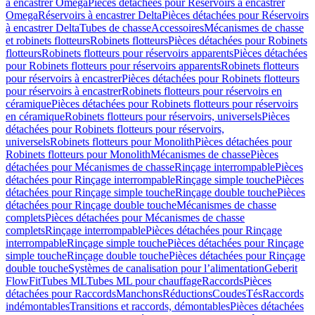
à encastrer Omega
Pièces détachées pour Réservoirs à encastrer
Omega
Réservoirs à encastrer Delta
Pièces détachées pour Réservoirs
à encastrer Delta
Tubes de chasse
Accessoires
Mécanismes de chasse
et robinets flotteurs
Robinets flotteurs
Pièces détachées pour Robinets
flotteurs
Robinets flotteurs pour réservoirs apparents
Pièces détachées
pour Robinets flotteurs pour réservoirs apparents
Robinets flotteurs
pour réservoirs à encastrer
Pièces détachées pour Robinets flotteurs
pour réservoirs à encastrer
Robinets flotteurs pour réservoirs en
céramique
Pièces détachées pour Robinets flotteurs pour réservoirs
en céramique
Robinets flotteurs pour réservoirs, universels
Pièces
détachées pour Robinets flotteurs pour réservoirs,
universels
Robinets flotteurs pour Monolith
Pièces détachées pour
Robinets flotteurs pour Monolith
Mécanismes de chasse
Pièces
détachées pour Mécanismes de chasse
Rinçage interrompable
Pièces
détachées pour Rinçage interrompable
Rinçage simple touche
Pièces
détachées pour Rinçage simple touche
Rinçage double touche
Pièces
détachées pour Rinçage double touche
Mécanismes de chasse
complets
Pièces détachées pour Mécanismes de chasse
complets
Rinçage interrompable
Pièces détachées pour Rinçage
interrompable
Rinçage simple touche
Pièces détachées pour Rinçage
simple touche
Rinçage double touche
Pièces détachées pour Rinçage
double touche
Systèmes de canalisation pour l’alimentation
Geberit
FlowFit
Tubes ML
Tubes ML pour chauffage
Raccords
Pièces
détachées pour Raccords
Manchons
Réductions
Coudes
Tés
Raccords
indémontables
Transitions et raccords, démontables
Pièces détachées