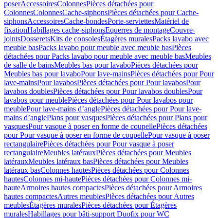
poser
Accessoires
Colonnes
Pièces détachées pour
Colonnes
Colonnes
Cache-siphons
Pièces détachées pour Cache-
siphons
Accessoires
Cache-bondes
Porte-serviettes
Matériel de
fixation
Habillages cache-siphons
Equerres de montage
Couvre-
joints
Dosserets
Kits de consoles
Étagères murales
Packs lavabo avec
meuble bas
Packs lavabo pour meuble avec meuble bas
Pièces
détachées pour Packs lavabo pour meuble avec meuble bas
Meubles
de salle de bains
Meubles bas pour lavabo
Pièces détachées pour
Meubles bas pour lavabo
Pour lave-mains
Pièces détachées pour Pour
lave-mains
Pour lavabos
Pièces détachées pour Pour lavabos
Pour
lavabos doubles
Pièces détachées pour Pour lavabos doubles
Pour
lavabos pour meuble
Pièces détachées pour Pour lavabos pour
meuble
Pour lave-mains d’angle
Pièces détachées pour Pour lave-
mains d’angle
Plans pour vasques
Pièces détachées pour Plans pour
vasques
Pour vasque à poser en forme de coupelle
Pièces détachées
pour Pour vasque à poser en forme de coupelle
Pour vasque à poser
rectangulaire
Pièces détachées pour Pour vasque à poser
rectangulaire
Meubles latéraux
Pièces détachées pour Meubles
latéraux
Meubles latéraux bas
Pièces détachées pour Meubles
latéraux bas
Colonnes hautes
Pièces détachées pour Colonnes
hautes
Colonnes mi-haute
Pièces détachées pour Colonnes mi-
haute
Armoires hautes compactes
Pièces détachées pour Armoires
hautes compactes
Autres meubles
Pièces détachées pour Autres
meubles
Étagères murales
Pièces détachées pour Étagères
murales
Habillages pour bâti-support Duofix pour WC