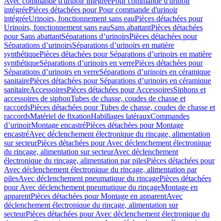
Avec commande d'urinoir intégrée
Pour commande d'urinoir
intégrée
Pièces détachées pour Pour commande d'urinoir
intégrée
Urinoirs, fonctionnement sans eau
Pièces détachées pour
Urinoirs, fonctionnement sans eau
Sans abattant
Pièces détachées
pour Sans abattant
Séparations d’urinoirs
Pièces détachées pour
Séparations d’urinoirs
Séparations d’urinoirs en matière
synthétique
Pièces détachées pour Séparations d’urinoirs en matière
synthétique
Séparations d’urinoirs en verre
Pièces détachées pour
Séparations d’urinoirs en verre
Séparations d’urinoirs en céramique
sanitaire
Pièces détachées pour Séparations d’urinoirs en céramique
sanitaire
Accessoires
Pièces détachées pour Accessoires
Siphons et
accessoires de siphon
Tubes de chasse, coudes de chasse et
raccords
Pièces détachées pour Tubes de chasse, coudes de chasse et
raccords
Matériel de fixation
Habillages latéraux
Commandes
dʼurinoir
Montage encastré
Pièces détachées pour Montage
encastré
Avec déclenchement électronique du rinçage, alimentation
sur secteur
Pièces détachées pour Avec déclenchement électronique
du rinçage, alimentation sur secteur
Avec déclenchement
électronique du rinçage, alimentation par piles
Pièces détachées pour
Avec déclenchement électronique du rinçage, alimentation par
piles
Avec déclenchement pneumatique du rinçage
Pièces détachées
pour Avec déclenchement pneumatique du rinçage
Montage en
apparent
Pièces détachées pour Montage en apparent
Avec
déclenchement électronique du rinçage, alimentation sur
secteur
Pièces détachées pour Avec déclenchement électronique du