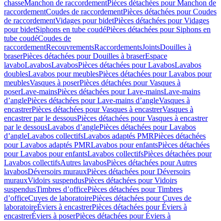
chasse
Manchon de raccordement
Pièces détachées pour Manchon de
raccordement
Coudes de raccordement
Pièces détachées pour Coudes
de raccordement
Vidages pour bidet
Pièces détachées pour Vidages
pour bidet
Siphons en tube coudé
Pièces détachées pour Siphons en
tube coudé
Coudes de
raccordement
Recouvrements
Raccordements
Joints
Douilles à
braser
Pièces détachées pour Douilles à braser
Espace
lavabo
Lavabos
Lavabos
Pièces détachées pour Lavabos
Lavabos
doubles
Lavabos pour meubles
Pièces détachées pour Lavabos pour
meubles
Vasques à poser
Pièces détachées pour Vasques à
poser
Lave-mains
Pièces détachées pour Lave-mains
Lave-mains
d’angle
Pièces détachées pour Lave-mains d’angle
Vasques à
encastrer
Pièces détachées pour Vasques à encastrer
Vasques à
encastrer par le dessous
Pièces détachées pour Vasques à encastrer
par le dessous
Lavabos d’angle
Pièces détachées pour Lavabos
d’angle
Lavabos collectifs
Lavabos adaptés PMR
Pièces détachées
pour Lavabos adaptés PMR
Lavabos pour enfants
Pièces détachées
pour Lavabos pour enfants
Lavabos collectifs
Pièces détachées pour
Lavabos collectifs
Autres lavabos
Pièces détachées pour Autres
lavabos
Déversoirs muraux
Pièces détachées pour Déversoirs
muraux
Vidoirs suspendus
Pièces détachées pour Vidoirs
suspendus
Timbres dʼoffice
Pièces détachées pour Timbres
dʼoffice
Cuves de laboratoire
Pièces détachées pour Cuves de
laboratoire
Éviers à encastrer
Pièces détachées pour Éviers à
encastrer
Éviers à poser
Pièces détachées pour Éviers à