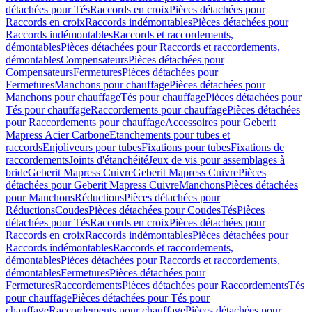
détachées pour Tés
Raccords en croix
Pièces détachées pour
Raccords en croix
Raccords indémontables
Pièces détachées pour
Raccords indémontables
Raccords et raccordements,
démontables
Pièces détachées pour Raccords et raccordements,
démontables
Compensateurs
Pièces détachées pour
Compensateurs
Fermetures
Pièces détachées pour
Fermetures
Manchons pour chauffage
Pièces détachées pour
Manchons pour chauffage
Tés pour chauffage
Pièces détachées pour
Tés pour chauffage
Raccordements pour chauffage
Pièces détachées
pour Raccordements pour chauffage
Accessoires pour Geberit
Mapress Acier Carbone
Etanchements pour tubes et
raccords
Enjoliveurs pour tubes
Fixations pour tubes
Fixations de
raccordements
Joints d'étanchéité
Jeux de vis pour assemblages à
bride
Geberit Mapress Cuivre
Geberit Mapress Cuivre
Pièces
détachées pour Geberit Mapress Cuivre
Manchons
Pièces détachées
pour Manchons
Réductions
Pièces détachées pour
Réductions
Coudes
Pièces détachées pour Coudes
Tés
Pièces
détachées pour Tés
Raccords en croix
Pièces détachées pour
Raccords en croix
Raccords indémontables
Pièces détachées pour
Raccords indémontables
Raccords et raccordements,
démontables
Pièces détachées pour Raccords et raccordements,
démontables
Fermetures
Pièces détachées pour
Fermetures
Raccordements
Pièces détachées pour Raccordements
Tés
pour chauffage
Pièces détachées pour Tés pour
chauffage
Raccordements pour chauffage
Pièces détachées pour