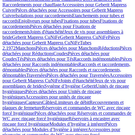
Raccordements pour chauffage
Accessoires pour Geberit Mapress
Cuivre
Pièces détachées pour Accessoires pour Geberit Mapress
Cuivre
Isolations pour raccordements
Etanchements pour tubes et
raccords
Enjoliveurs pour tubes
Fixations pour tubes
Fixations de
raccordements
Pièces détachées pour Fixations de
raccordements
Joints d'étanchéité
Jeux de vis pour assemblages à
bride
Geberit Mapress CuNiFe
Geberit Mapress CuNiFe
Pièces
détachées pour Geberit Mapress CuNiFe
Tubes
2.1972
Manchons
Pièces détachées pour Manchons
Réductions
Pièces
détachées pour Réductions
Coudes
Pièces détachées pour
Coudes
Tés
Pièces détachées pour Tés
Raccords indémontables
Pièces
détachées pour Raccords indémontables
Raccords et raccordements,
démontables
Pièces détachées pour Raccords et raccordements,
démontables
Traversées
Pièces détachées pour Traversées
Accessoires
pour Geberit Mapress CuNiFe
Joints d'étanchéité
Jeux de vis pour
assemblages de brides
Système d’hygiène Geberit
Unités de rinçage
hygiéniques
Pièces détachées pour Unités de rinçage
hygiéniques
Accessoires pour unités de rinçage
hygiéniques
Capteurs
Câbles
Limiteurs de débit
Recouvrements et
plaques de fermeture
Réservoirs et commandes de WC avec rinçage
forcé hygiénique
Pièces détachées pour Réservoirs et commandes de
WC avec rinçage forcé hygiénique
Réservoirs à encastrer avec
rinçage forcé hygiénique
Modules d’hygiène à intégrer
Pièces
détachées pour Modules d’hygiène à intégrer
Accessoires pour
réservoirs et commandes de WC avec rinçage forcé