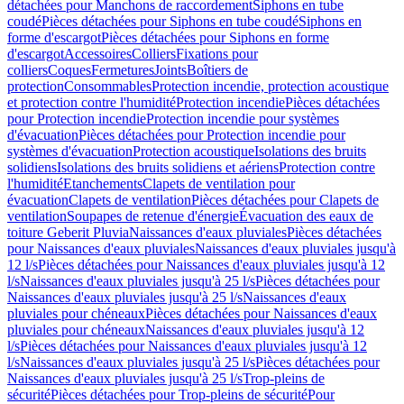
détachées pour Manchons de raccordement
Siphons en tube
coudé
Pièces détachées pour Siphons en tube coudé
Siphons en
forme d'escargot
Pièces détachées pour Siphons en forme
d'escargot
Accessoires
Colliers
Fixations pour
colliers
Coques
Fermetures
Joints
Boîtiers de
protection
Consommables
Protection incendie, protection acoustique
et protection contre l'humidité
Protection incendie
Pièces détachées
pour Protection incendie
Protection incendie pour systèmes
d'évacuation
Pièces détachées pour Protection incendie pour
systèmes d'évacuation
Protection acoustique
Isolations des bruits
solidiens
Isolations des bruits solidiens et aériens
Protection contre
l'humidité
Etanchements
Clapets de ventilation pour
évacuation
Clapets de ventilation
Pièces détachées pour Clapets de
ventilation
Soupapes de retenue d'énergie
Évacuation des eaux de
toiture Geberit Pluvia
Naissances d'eaux pluviales
Pièces détachées
pour Naissances d'eaux pluviales
Naissances d'eaux pluviales jusqu'à
12 l/s
Pièces détachées pour Naissances d'eaux pluviales jusqu'à 12
l/s
Naissances d'eaux pluviales jusqu'à 25 l/s
Pièces détachées pour
Naissances d'eaux pluviales jusqu'à 25 l/s
Naissances d'eaux
pluviales pour chéneaux
Pièces détachées pour Naissances d'eaux
pluviales pour chéneaux
Naissances d'eaux pluviales jusqu'à 12
l/s
Pièces détachées pour Naissances d'eaux pluviales jusqu'à 12
l/s
Naissances d'eaux pluviales jusqu'à 25 l/s
Pièces détachées pour
Naissances d'eaux pluviales jusqu'à 25 l/s
Trop-pleins de
sécurité
Pièces détachées pour Trop-pleins de sécurité
Pour