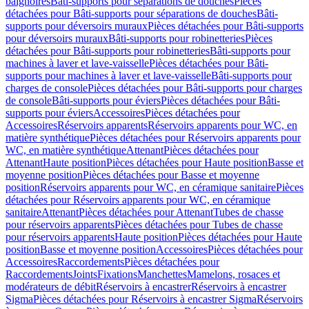
baignoires
Bâti-supports pour séparations de douches
Pièces
détachées pour Bâti-supports pour séparations de douches
Bâti-
supports pour déversoirs muraux
Pièces détachées pour Bâti-supports
pour déversoirs muraux
Bâti-supports pour robinetteries
Pièces
détachées pour Bâti-supports pour robinetteries
Bâti-supports pour
machines à laver et lave-vaisselle
Pièces détachées pour Bâti-
supports pour machines à laver et lave-vaisselle
Bâti-supports pour
charges de console
Pièces détachées pour Bâti-supports pour charges
de console
Bâti-supports pour éviers
Pièces détachées pour Bâti-
supports pour éviers
Accessoires
Pièces détachées pour
Accessoires
Réservoirs apparents
Réservoirs apparents pour WC, en
matière synthétique
Pièces détachées pour Réservoirs apparents pour
WC, en matière synthétique
Attenant
Pièces détachées pour
Attenant
Haute position
Pièces détachées pour Haute position
Basse et
moyenne position
Pièces détachées pour Basse et moyenne
position
Réservoirs apparents pour WC, en céramique sanitaire
Pièces
détachées pour Réservoirs apparents pour WC, en céramique
sanitaire
Attenant
Pièces détachées pour Attenant
Tubes de chasse
pour réservoirs apparents
Pièces détachées pour Tubes de chasse
pour réservoirs apparents
Haute position
Pièces détachées pour Haute
position
Basse et moyenne position
Accessoires
Pièces détachées pour
Accessoires
Raccordements
Pièces détachées pour
Raccordements
Joints
Fixations
Manchettes
Mamelons, rosaces et
modérateurs de débit
Réservoirs à encastrer
Réservoirs à encastrer
Sigma
Pièces détachées pour Réservoirs à encastrer Sigma
Réservoirs