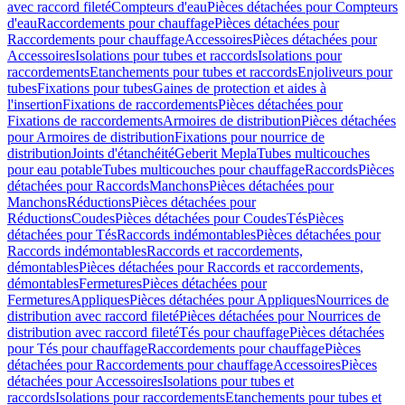
avec raccord fileté
Compteurs d'eau
Pièces détachées pour Compteurs
d'eau
Raccordements pour chauffage
Pièces détachées pour
Raccordements pour chauffage
Accessoires
Pièces détachées pour
Accessoires
Isolations pour tubes et raccords
Isolations pour
raccordements
Etanchements pour tubes et raccords
Enjoliveurs pour
tubes
Fixations pour tubes
Gaines de protection et aides à
l'insertion
Fixations de raccordements
Pièces détachées pour
Fixations de raccordements
Armoires de distribution
Pièces détachées
pour Armoires de distribution
Fixations pour nourrice de
distribution
Joints d'étanchéité
Geberit Mepla
Tubes multicouches
pour eau potable
Tubes multicouches pour chauffage
Raccords
Pièces
détachées pour Raccords
Manchons
Pièces détachées pour
Manchons
Réductions
Pièces détachées pour
Réductions
Coudes
Pièces détachées pour Coudes
Tés
Pièces
détachées pour Tés
Raccords indémontables
Pièces détachées pour
Raccords indémontables
Raccords et raccordements,
démontables
Pièces détachées pour Raccords et raccordements,
démontables
Fermetures
Pièces détachées pour
Fermetures
Appliques
Pièces détachées pour Appliques
Nourrices de
distribution avec raccord fileté
Pièces détachées pour Nourrices de
distribution avec raccord fileté
Tés pour chauffage
Pièces détachées
pour Tés pour chauffage
Raccordements pour chauffage
Pièces
détachées pour Raccordements pour chauffage
Accessoires
Pièces
détachées pour Accessoires
Isolations pour tubes et
raccords
Isolations pour raccordements
Etanchements pour tubes et