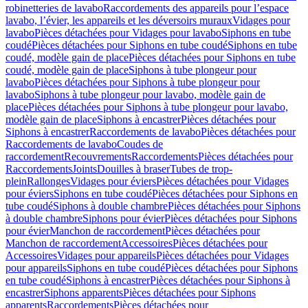
robinetteries de lavabo
Raccordements des appareils pour l’espace
lavabo, l’évier, les appareils et les déversoirs muraux
Vidages pour
lavabo
Pièces détachées pour Vidages pour lavabo
Siphons en tube
coudé
Pièces détachées pour Siphons en tube coudé
Siphons en tube
coudé, modèle gain de place
Pièces détachées pour Siphons en tube
coudé, modèle gain de place
Siphons à tube plongeur pour
lavabo
Pièces détachées pour Siphons à tube plongeur pour
lavabo
Siphons à tube plongeur pour lavabo, modèle gain de
place
Pièces détachées pour Siphons à tube plongeur pour lavabo,
modèle gain de place
Siphons à encastrer
Pièces détachées pour
Siphons à encastrer
Raccordements de lavabo
Pièces détachées pour
Raccordements de lavabo
Coudes de
raccordement
Recouvrements
Raccordements
Pièces détachées pour
Raccordements
Joints
Douilles à braser
Tubes de trop-
plein
Rallonges
Vidages pour éviers
Pièces détachées pour Vidages
pour éviers
Siphons en tube coudé
Pièces détachées pour Siphons en
tube coudé
Siphons à double chambre
Pièces détachées pour Siphons
à double chambre
Siphons pour évier
Pièces détachées pour Siphons
pour évier
Manchon de raccordement
Pièces détachées pour
Manchon de raccordement
Accessoires
Pièces détachées pour
Accessoires
Vidages pour appareils
Pièces détachées pour Vidages
pour appareils
Siphons en tube coudé
Pièces détachées pour Siphons
en tube coudé
Siphons à encastrer
Pièces détachées pour Siphons à
encastrer
Siphons apparents
Pièces détachées pour Siphons
apparents
Raccordements
Pièces détachées pour