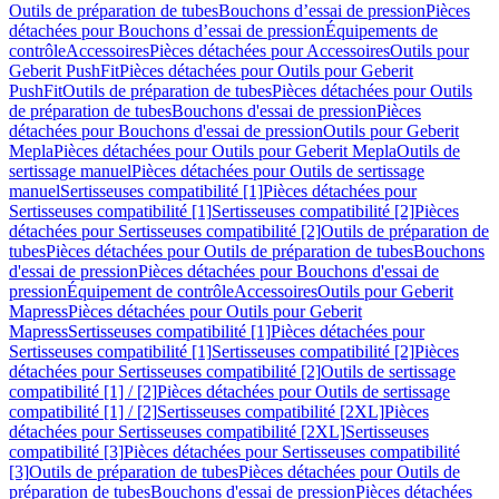
Outils de préparation de tubes
Bouchons d’essai de pression
Pièces
détachées pour Bouchons d’essai de pression
Équipements de
contrôle
Accessoires
Pièces détachées pour Accessoires
Outils pour
Geberit PushFit
Pièces détachées pour Outils pour Geberit
PushFit
Outils de préparation de tubes
Pièces détachées pour Outils
de préparation de tubes
Bouchons d'essai de pression
Pièces
détachées pour Bouchons d'essai de pression
Outils pour Geberit
Mepla
Pièces détachées pour Outils pour Geberit Mepla
Outils de
sertissage manuel
Pièces détachées pour Outils de sertissage
manuel
Sertisseuses compatibilité [1]
Pièces détachées pour
Sertisseuses compatibilité [1]
Sertisseuses compatibilité [2]
Pièces
détachées pour Sertisseuses compatibilité [2]
Outils de préparation de
tubes
Pièces détachées pour Outils de préparation de tubes
Bouchons
d'essai de pression
Pièces détachées pour Bouchons d'essai de
pression
Équipement de contrôle
Accessoires
Outils pour Geberit
Mapress
Pièces détachées pour Outils pour Geberit
Mapress
Sertisseuses compatibilité [1]
Pièces détachées pour
Sertisseuses compatibilité [1]
Sertisseuses compatibilité [2]
Pièces
détachées pour Sertisseuses compatibilité [2]
Outils de sertissage
compatibilité [1] / [2]
Pièces détachées pour Outils de sertissage
compatibilité [1] / [2]
Sertisseuses compatibilité [2XL]
Pièces
détachées pour Sertisseuses compatibilité [2XL]
Sertisseuses
compatibilité [3]
Pièces détachées pour Sertisseuses compatibilité
[3]
Outils de préparation de tubes
Pièces détachées pour Outils de
préparation de tubes
Bouchons d'essai de pression
Pièces détachées