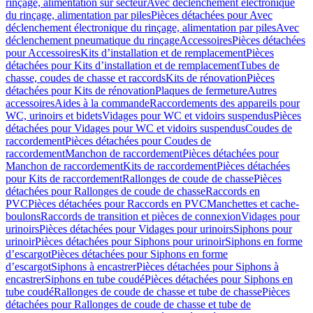
rinçage, alimentation sur secteur
Avec déclenchement électronique
du rinçage, alimentation par piles
Pièces détachées pour Avec
déclenchement électronique du rinçage, alimentation par piles
Avec
déclenchement pneumatique du rinçage
Accessoires
Pièces détachées
pour Accessoires
Kits d’installation et de remplacement
Pièces
détachées pour Kits d’installation et de remplacement
Tubes de
chasse, coudes de chasse et raccords
Kits de rénovation
Pièces
détachées pour Kits de rénovation
Plaques de fermeture
Autres
accessoires
Aides à la commande
Raccordements des appareils pour
WC, urinoirs et bidets
Vidages pour WC et vidoirs suspendus
Pièces
détachées pour Vidages pour WC et vidoirs suspendus
Coudes de
raccordement
Pièces détachées pour Coudes de
raccordement
Manchon de raccordement
Pièces détachées pour
Manchon de raccordement
Kits de raccordement
Pièces détachées
pour Kits de raccordement
Rallonges de coude de chasse
Pièces
détachées pour Rallonges de coude de chasse
Raccords en
PVC
Pièces détachées pour Raccords en PVC
Manchettes et cache-
boulons
Raccords de transition et pièces de connexion
Vidages pour
urinoirs
Pièces détachées pour Vidages pour urinoirs
Siphons pour
urinoir
Pièces détachées pour Siphons pour urinoir
Siphons en forme
d’escargot
Pièces détachées pour Siphons en forme
d’escargot
Siphons à encastrer
Pièces détachées pour Siphons à
encastrer
Siphons en tube coudé
Pièces détachées pour Siphons en
tube coudé
Rallonges de coude de chasse et tube de chasse
Pièces
détachées pour Rallonges de coude de chasse et tube de