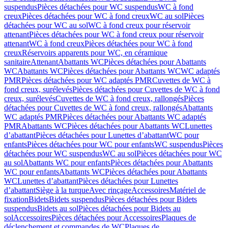
suspendus
Pièces détachées pour WC suspendus
WC à fond
creux
Pièces détachées pour WC à fond creux
WC au sol
Pièces
détachées pour WC au sol
WC à fond creux pour réservoir
attenant
Pièces détachées pour WC à fond creux pour réservoir
attenant
WC à fond creux
Pièces détachées pour WC à fond
creux
Réservoirs apparents pour WC, en céramique
sanitaire
Attenant
Abattants WC
Pièces détachées pour Abattants
WC
Abattants WC
Pièces détachées pour Abattants WC
WC adaptés
PMR
Pièces détachées pour WC adaptés PMR
Cuvettes de WC à
fond creux, surélevés
Pièces détachées pour Cuvettes de WC à fond
creux, surélevés
Cuvettes de WC à fond creux, rallongés
Pièces
détachées pour Cuvettes de WC à fond creux, rallongés
Abattants
WC adaptés PMR
Pièces détachées pour Abattants WC adaptés
PMR
Abattants WC
Pièces détachées pour Abattants WC
Lunettes
d’abattant
Pièces détachées pour Lunettes d’abattant
WC pour
enfants
Pièces détachées pour WC pour enfants
WC suspendus
Pièces
détachées pour WC suspendus
WC au sol
Pièces détachées pour WC
au sol
Abattants WC pour enfants
Pièces détachées pour Abattants
WC pour enfants
Abattants WC
Pièces détachées pour Abattants
WC
Lunettes d’abattant
Pièces détachées pour Lunettes
d’abattant
Siège à la turque
Avec rinçage
Accessoires
Matériel de
fixation
Bidets
Bidets suspendus
Pièces détachées pour Bidets
suspendus
Bidets au sol
Pièces détachées pour Bidets au
sol
Accessoires
Pièces détachées pour Accessoires
Plaques de
déclenchement et commandes de WC
Plaques de