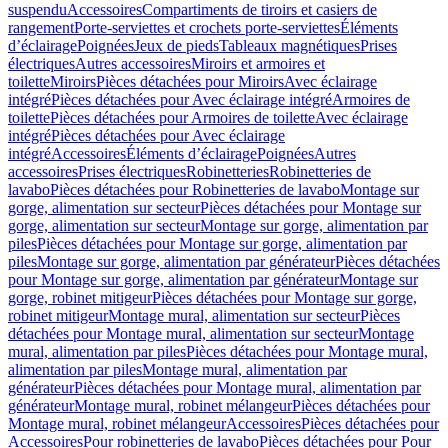
suspendu
Accessoires
Compartiments de tiroirs et casiers de
rangement
Porte-serviettes et crochets porte-serviettes
Éléments
d’éclairage
Poignées
Jeux de pieds
Tableaux magnétiques
Prises
électriques
Autres accessoires
Miroirs et armoires et
toilette
Miroirs
Pièces détachées pour Miroirs
Avec éclairage
intégré
Pièces détachées pour Avec éclairage intégré
Armoires de
toilette
Pièces détachées pour Armoires de toilette
Avec éclairage
intégré
Pièces détachées pour Avec éclairage
intégré
Accessoires
Éléments d’éclairage
Poignées
Autres
accessoires
Prises électriques
Robinetteries
Robinetteries de
lavabo
Pièces détachées pour Robinetteries de lavabo
Montage sur
gorge, alimentation sur secteur
Pièces détachées pour Montage sur
gorge, alimentation sur secteur
Montage sur gorge, alimentation par
piles
Pièces détachées pour Montage sur gorge, alimentation par
piles
Montage sur gorge, alimentation par générateur
Pièces détachées
pour Montage sur gorge, alimentation par générateur
Montage sur
gorge, robinet mitigeur
Pièces détachées pour Montage sur gorge,
robinet mitigeur
Montage mural, alimentation sur secteur
Pièces
détachées pour Montage mural, alimentation sur secteur
Montage
mural, alimentation par piles
Pièces détachées pour Montage mural,
alimentation par piles
Montage mural, alimentation par
générateur
Pièces détachées pour Montage mural, alimentation par
générateur
Montage mural, robinet mélangeur
Pièces détachées pour
Montage mural, robinet mélangeur
Accessoires
Pièces détachées pour
Accessoires
Pour robinetteries de lavabo
Pièces détachées pour Pour