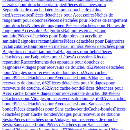
latérales pour douche de plain-pied
Pièces détachées pour
Séparations de douche latérales pour douche de plain-
pied
Accessoires
Pièces détachées pour Accessoires
Niches de
rangement pour douches
Pièces détachées pour Niches de rangement
pour douches
Niches de rangement
Pièces détachées pour Niches de
rangement
Accessoires
Baignoires
Baignoires en acrylique
sanitaire
Pièces détachées pour Baignoires en acrylique
sanitaire
Baignoires rectangulaires
Pièces détachées pour Baignoires
rectangulaires
Baignoires en matériau minéral
Pièces détachées pour
Baignoires en matériau minéral
Baignoires pour bébés
Pièces
détachées pour Baignoires pour bébés
Accessoires
Kits de
réparation
Raccordements des appareils pour douches et
baignoires
Vidages pour receveurs de douche, d52
Pièces détachées
pour Vidages pour receveurs de douche, d52
Avec cache-
bonde
Pièces détachées pour Avec cache-bonde
Vidages pour
receveurs de douche, d62
Pièces détachées pour Vidages pour
receveurs de douche, d62
Avec cache-bonde
Pièces détachées pour
Avec cache-bonde
Vidages pour receveurs de douche, d90
Pièces
détachées pour Vidages pour receveurs de douche, d90
Avec cache-
bonde
Pièces détachées pour Avec cache-bonde
Sans cache-
bonde
Pièces détachées pour Sans cache-bonde
Cache-bondes
Pièces
détachées pour Cache-bondes
Vidages pour receveurs de douche
Sestra
Pièces détachées pour Vidages pour receveurs de douche
Sestra
Sans cache-bonde
Pièces détachées pour Sans cache-
bonde
Vidages pour baignoires, d52
Pièces détachées pour Vidages