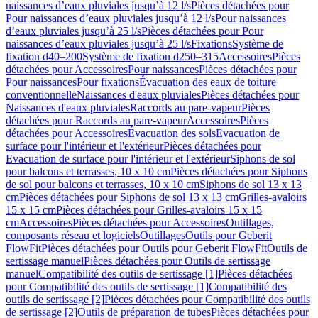
naissances d’eaux pluviales jusqu’à 12 l/s
Pièces détachées pour
Pour naissances d’eaux pluviales jusqu’à 12 l/s
Pour naissances
d’eaux pluviales jusqu’à 25 l/s
Pièces détachées pour Pour
naissances d’eaux pluviales jusqu’à 25 l/s
Fixations
Système de
fixation d40–200
Système de fixation d250–315
Accessoires
Pièces
détachées pour Accessoires
Pour naissances
Pièces détachées pour
Pour naissances
Pour fixations
Évacuation des eaux de toiture
conventionnelle
Naissances d'eaux pluviales
Pièces détachées pour
Naissances d'eaux pluviales
Raccords au pare-vapeur
Pièces
détachées pour Raccords au pare-vapeur
Accessoires
Pièces
détachées pour Accessoires
Évacuation des sols
Evacuation de
surface pour l'intérieur et l'extérieur
Pièces détachées pour
Evacuation de surface pour l'intérieur et l'extérieur
Siphons de sol
pour balcons et terrasses, 10 x 10 cm
Pièces détachées pour Siphons
de sol pour balcons et terrasses, 10 x 10 cm
Siphons de sol 13 x 13
cm
Pièces détachées pour Siphons de sol 13 x 13 cm
Grilles-avaloirs
15 x 15 cm
Pièces détachées pour Grilles-avaloirs 15 x 15
cm
Accessoires
Pièces détachées pour Accessoires
Outillages,
composants réseau et logiciels
Outillages
Outils pour Geberit
FlowFit
Pièces détachées pour Outils pour Geberit FlowFit
Outils de
sertissage manuel
Pièces détachées pour Outils de sertissage
manuel
Compatibilité des outils de sertissage [1]
Pièces détachées
pour Compatibilité des outils de sertissage [1]
Compatibilité des
outils de sertissage [2]
Pièces détachées pour Compatibilité des outils
de sertissage [2]
Outils de préparation de tubes
Pièces détachées pour