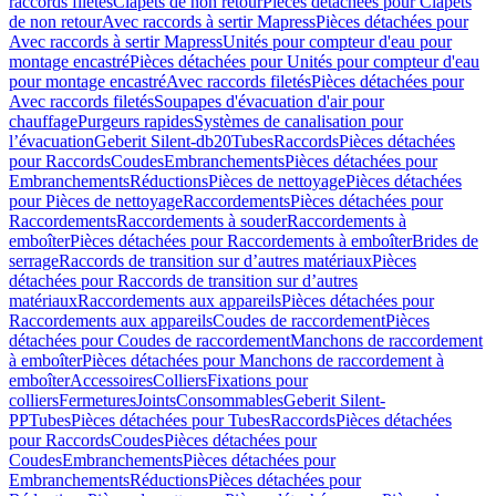
raccords filetés
Clapets de non retour
Pièces détachées pour Clapets
de non retour
Avec raccords à sertir Mapress
Pièces détachées pour
Avec raccords à sertir Mapress
Unités pour compteur d'eau pour
montage encastré
Pièces détachées pour Unités pour compteur d'eau
pour montage encastré
Avec raccords filetés
Pièces détachées pour
Avec raccords filetés
Soupapes d'évacuation d'air pour
chauffage
Purgeurs rapides
Systèmes de canalisation pour
l’évacuation
Geberit Silent-db20
Tubes
Raccords
Pièces détachées
pour Raccords
Coudes
Embranchements
Pièces détachées pour
Embranchements
Réductions
Pièces de nettoyage
Pièces détachées
pour Pièces de nettoyage
Raccordements
Pièces détachées pour
Raccordements
Raccordements à souder
Raccordements à
emboîter
Pièces détachées pour Raccordements à emboîter
Brides de
serrage
Raccords de transition sur d’autres matériaux
Pièces
détachées pour Raccords de transition sur d’autres
matériaux
Raccordements aux appareils
Pièces détachées pour
Raccordements aux appareils
Coudes de raccordement
Pièces
détachées pour Coudes de raccordement
Manchons de raccordement
à emboîter
Pièces détachées pour Manchons de raccordement à
emboîter
Accessoires
Colliers
Fixations pour
colliers
Fermetures
Joints
Consommables
Geberit Silent-
PP
Tubes
Pièces détachées pour Tubes
Raccords
Pièces détachées
pour Raccords
Coudes
Pièces détachées pour
Coudes
Embranchements
Pièces détachées pour
Embranchements
Réductions
Pièces détachées pour