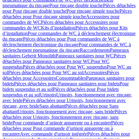
pneumatique du rinçage
Pour rinçage double touche
Pièces détachées
pour Pour rinçage double touche
Pour rinçage simple touche
Pièces
détachées pour Pour rinçage simple touche
Accessoires pour
commandes de WC
Pièces détachées pour Accessoires pour
commandes de WC
Kits d’installation
Pièces détachées pour Kits
d’installation
Pour commandes de WC à déclenchement électronique
du rinçage
Pièces détachées pour Pour commandes de WC à
déclenchement électronique du rinçage
Pour commandes de WC à
déclenchement pneumatique du rinçage
Raccordements
Panneaux
sanitaires Geberit Monolith
Panneaux sanitaires pour WC
Pièces
détachées pour Panneaux sanitaires pour WC
Pour WC
suspendus
Pièces détachées pour Pour WC suspendus
Pour WC au
sol
Pièces détachées pour Pour WC au sol
Accessoires
Pièces
détachées pour Accessoires
Consommables
Panneaux sanitaires pour
bidets
Pièces détachées pour Panneaux sanitaires pour bidets
Pour
bidets suspendus et au sol
Pièces détachées pour Pour bidets
suspendus et au sol
Urinoirs
Urinoirs, fonctionnement avec rinçage,
avec bride
Pièces détachées pour Urinoirs, fonctionnement avec
rinçage, avec bride
Sans abattant
Pièces détachées pour Sans
abattant
Urinoirs, fonctionnement avec rinçage, sans bride
Pièces
détachées pour Urinoirs, fonctionnement avec rinçage, sans
bride
Pour commande d’urinoir apparente ou à encastrer
Pièces
détachées pour Pour commande d’urinoir apparente ou à
encastrer
Avec commande d'urinoir intégrée
Pièces détachées pour