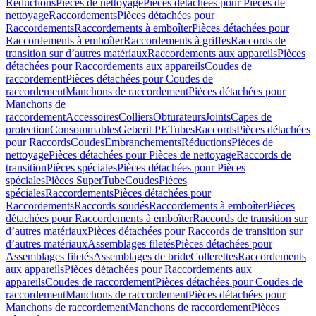
Réductions
Pièces de nettoyage
Pièces détachées pour Pièces de
nettoyage
Raccordements
Pièces détachées pour
Raccordements
Raccordements à emboîter
Pièces détachées pour
Raccordements à emboîter
Raccordements à griffes
Raccords de
transition sur d’autres matériaux
Raccordements aux appareils
Pièces
détachées pour Raccordements aux appareils
Coudes de
raccordement
Pièces détachées pour Coudes de
raccordement
Manchons de raccordement
Pièces détachées pour
Manchons de
raccordement
Accessoires
Colliers
Obturateurs
Joints
Capes de
protection
Consommables
Geberit PE
Tubes
Raccords
Pièces détachées
pour Raccords
Coudes
Embranchements
Réductions
Pièces de
nettoyage
Pièces détachées pour Pièces de nettoyage
Raccords de
transition
Pièces spéciales
Pièces détachées pour Pièces
spéciales
Pièces SuperTube
Coudes
Pièces
spéciales
Raccordements
Pièces détachées pour
Raccordements
Raccords soudés
Raccordements à emboîter
Pièces
détachées pour Raccordements à emboîter
Raccords de transition sur
d’autres matériaux
Pièces détachées pour Raccords de transition sur
d’autres matériaux
Assemblages filetés
Pièces détachées pour
Assemblages filetés
Assemblages de bride
Collerettes
Raccordements
aux appareils
Pièces détachées pour Raccordements aux
appareils
Coudes de raccordement
Pièces détachées pour Coudes de
raccordement
Manchons de raccordement
Pièces détachées pour
Manchons de raccordement
Manchons de raccordement
Pièces