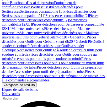
pour Bouchons d'essai de pression
Equipement de
contrôle
Accessoires
Sertisseuses
Pièces détachées pour
Sertisseuses
Sertisseuses compatibilité [1]
Pièces détachées pour
Sertisseuses compatibilité [1]
Sertisseuses compatibilité [2]
Pièces
détachées pour Sertisseuses compatibilité [2]
Sertisseuses
compatibilité [2XL]
Pièces détachées pour Sertisseuses compatibilité
[2XL]
Mallettes universelles
Pièces détachées pour Mallettes
universelles
Mallettes universelles
Pièces détachées pour Mallettes
universelles
Outils pour Geberit Silent-db20 / Geberit PE
Pièces
détachées pour Outils pour Geberit Silent-db20 / Geberit PE
Outils à
souder électrique
Pièces détachées pour Outils à souder
électrique
Accessoires pour outillage à souder électrique
Outils pour
soudure au miroir
Pièces détachées pour Outils pour soudure au
miroir
Accessoires pour outils pour soudure au miroir
Pièces
détachées pour Accessoires pour outils pour soudure au miroir
Outils
de préparation de tubes
Pièces détachées pour Outils de préparation
de tubes
Accessoires pour outils de préparation de tubes
Pièces
détachées pour Accessoires pour outils de préparation de tubes
Aides
à la commande
Télécommandes
Catégories de produits
Lignes de salle de bains
Nouveautés