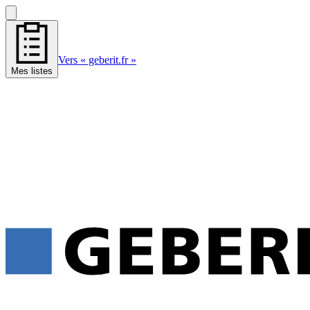
Vers « geberit.fr »
Mes listes