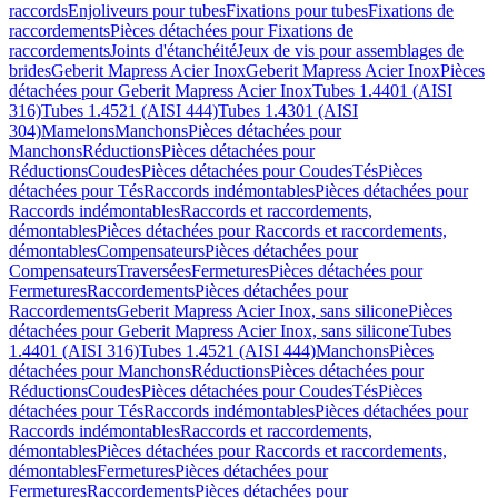
raccords
Enjoliveurs pour tubes
Fixations pour tubes
Fixations de
raccordements
Pièces détachées pour Fixations de
raccordements
Joints d'étanchéité
Jeux de vis pour assemblages de
brides
Geberit Mapress Acier Inox
Geberit Mapress Acier Inox
Pièces
détachées pour Geberit Mapress Acier Inox
Tubes 1.4401 (AISI
316)
Tubes 1.4521 (AISI 444)
Tubes 1.4301 (AISI
304)
Mamelons
Manchons
Pièces détachées pour
Manchons
Réductions
Pièces détachées pour
Réductions
Coudes
Pièces détachées pour Coudes
Tés
Pièces
détachées pour Tés
Raccords indémontables
Pièces détachées pour
Raccords indémontables
Raccords et raccordements,
démontables
Pièces détachées pour Raccords et raccordements,
démontables
Compensateurs
Pièces détachées pour
Compensateurs
Traversées
Fermetures
Pièces détachées pour
Fermetures
Raccordements
Pièces détachées pour
Raccordements
Geberit Mapress Acier Inox, sans silicone
Pièces
détachées pour Geberit Mapress Acier Inox, sans silicone
Tubes
1.4401 (AISI 316)
Tubes 1.4521 (AISI 444)
Manchons
Pièces
détachées pour Manchons
Réductions
Pièces détachées pour
Réductions
Coudes
Pièces détachées pour Coudes
Tés
Pièces
détachées pour Tés
Raccords indémontables
Pièces détachées pour
Raccords indémontables
Raccords et raccordements,
démontables
Pièces détachées pour Raccords et raccordements,
démontables
Fermetures
Pièces détachées pour
Fermetures
Raccordements
Pièces détachées pour