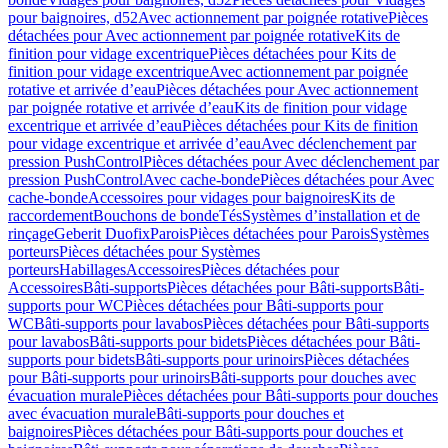
pour baignoires, d52
Avec actionnement par poignée rotative
Pièces
détachées pour Avec actionnement par poignée rotative
Kits de
finition pour vidage excentrique
Pièces détachées pour Kits de
finition pour vidage excentrique
Avec actionnement par poignée
rotative et arrivée d’eau
Pièces détachées pour Avec actionnement
par poignée rotative et arrivée d’eau
Kits de finition pour vidage
excentrique et arrivée d’eau
Pièces détachées pour Kits de finition
pour vidage excentrique et arrivée d’eau
Avec déclenchement par
pression PushControl
Pièces détachées pour Avec déclenchement par
pression PushControl
Avec cache-bonde
Pièces détachées pour Avec
cache-bonde
Accessoires pour vidages pour baignoires
Kits de
raccordement
Bouchons de bonde
Tés
Systèmes d’installation et de
rinçage
Geberit Duofix
Parois
Pièces détachées pour Parois
Systèmes
porteurs
Pièces détachées pour Systèmes
porteurs
Habillages
Accessoires
Pièces détachées pour
Accessoires
Bâti-supports
Pièces détachées pour Bâti-supports
Bâti-
supports pour WC
Pièces détachées pour Bâti-supports pour
WC
Bâti-supports pour lavabos
Pièces détachées pour Bâti-supports
pour lavabos
Bâti-supports pour bidets
Pièces détachées pour Bâti-
supports pour bidets
Bâti-supports pour urinoirs
Pièces détachées
pour Bâti-supports pour urinoirs
Bâti-supports pour douches avec
évacuation murale
Pièces détachées pour Bâti-supports pour douches
avec évacuation murale
Bâti-supports pour douches et
baignoires
Pièces détachées pour Bâti-supports pour douches et