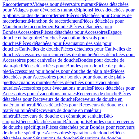
Raccordements
Vidages pour déversoirs muraux
Pièces détachées
pour Vidages pour déversoirs muraux
Siphons
Pièces détachées pour
Siphons
Coudes de raccordement
Pièces détachées pour Coudes de
raccordement
Manchon de raccordement
Pièces détachées pour
Manchon de raccordement
Bondes
Pièces détachées pour
Bondes
Accessoires
Pièces détachées pour Accessoires
Espace
douche et baignoire
Douches
Évacuation des sols pour
douches
Pièces détachées pour Évacuation des sols pour
douches
Canivelles de douche
Pièces détachées pour Canivelles de
douche
Accessoires pour canivelles de douche
Pièces détachées pour
Accessoires pour canivelles de douche
Bondes pour douche de
plain-pied
Pièces détachées pour Bondes pour douche de plain-
pied
Accessoires pour bondes pour douche de plain-pied
Pièces
détachées pour Accessoires pour bondes pour douche de plain-
pied
Evacuations murales
Pièces détachées pour Evacuations
murales
Accessoires pour évacuations murales
Pièces détachées pour
Accessoires pour évacuations murales
Receveurs de douche
Pièces
détachées pour Receveurs de douche
Receveurs de douche en
matériau minéral
Pièces détachées pour Receveurs de douche en
matériau minéral
Receveurs de douche en matériau
minéral
Receveurs de douche en céramique sanitaire
Bâti-
supports
Pièces détachées pour Bâti-supports
Bondes pour receveurs
de douche spécifiques
Pièces détachées pour Bondes pour receveurs
de douche spécifiques
Accessoires
Séparations de douche
Pièces
détachées pour Séparations de douche
Séparations de douche