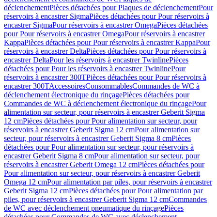
déclenchement
Pièces détachées pour Plaques de déclenchement
Pour
réservoirs à encastrer Sigma
Pièces détachées pour Pour réservoirs à
encastrer Sigma
Pour réservoirs à encastrer Omega
Pièces détachées
pour Pour réservoirs à encastrer Omega
Pour réservoirs à encastrer
Kappa
Pièces détachées pour Pour réservoirs à encastrer Kappa
Pour
réservoirs à encastrer Delta
Pièces détachées pour Pour réservoirs à
encastrer Delta
Pour les réservoirs à encastrer Twinline
Pièces
détachées pour Pour les réservoirs à encastrer Twinline
Pour
réservoirs à encastrer 300T
Pièces détachées pour Pour réservoirs à
encastrer 300T
Accessoires
Consommables
Commandes de WC à
déclenchement électronique du rinçage
Pièces détachées pour
Commandes de WC à déclenchement électronique du rinçage
Pour
alimentation sur secteur, pour réservoirs à encastrer Geberit Sigma
12 cm
Pièces détachées pour Pour alimentation sur secteur, pour
réservoirs à encastrer Geberit Sigma 12 cm
Pour alimentation sur
secteur, pour réservoirs à encastrer Geberit Sigma 8 cm
Pièces
détachées pour Pour alimentation sur secteur, pour réservoirs à
encastrer Geberit Sigma 8 cm
Pour alimentation sur secteur, pour
réservoirs à encastrer Geberit Omega 12 cm
Pièces détachées pour
Pour alimentation sur secteur, pour réservoirs à encastrer Geberit
Omega 12 cm
Pour alimentation par piles, pour réservoirs à encastrer
Geberit Sigma 12 cm
Pièces détachées pour Pour alimentation par
piles, pour réservoirs à encastrer Geberit Sigma 12 cm
Commandes
de WC avec déclenchement pneumatique du rinçage
Pièces
détachées pour Commandes de WC avec déclenchement