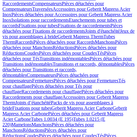
Raccordements
Compensateurs
Pièces détachées pour
Compensateurs
Traversées
Accessoires pour Geberit Mapress Acier
Inox
Pièces détachées pour Accessoires pour Geberit Mapress Acier
Inox
Isolations pour raccordements
Etanchements pour tubes et
raccords
Fixations pour tubes
Fixations de raccordements
Pièces
détachées pour Fixations de raccordements
Joints d'étanchéité
Jeux de
vis pour assemblages à bride
Geberit Mapress Therm
Tubes
Therm
Raccords
Pièces détachées pour Raccords
Manchons
Pièces
détachées pour Manchons
Réductions
Pièces détachées pour
Réductions
Coudes
Pièces détachées pour Coudes
Tés
Pièces
détachées pour Tés
Transitions indémontables
Pièces détachées pour
Transitions indémontables
Transitions et raccords, démontables
Pièces
détachées pour Transitions et raccords,
démontables
Compensateurs
Pièces détachées pour
Compensateurs
Fermetures
Pièces détachées pour Fermetures
Tés
pour chauffage
Pièces détachées pour Tés pour
chauffage
Raccordements pour chauffage
Pièces détachées pour
Raccordements pour chauffage
Accessoires pour Geberit Mapress
Therm
Joints d’étanchéité
Packs de vis pour assemblages à
bride
Fixations pour tubes
Geberit Mapress Acier Carbone
Geberit
Mapress Acier Carbone
Pièces détachées pour Geberit Mapress
Acier Carbone
Tubes 1.0034 (E 195)
Tubes 1.0215 (E
220)
Mamelons
Manchons
Pièces détachées pour
Manchons
Réductions
Pièces détachées pour
Réductions
Coudes
Pièces détachées pour Coudes
Tés
Pièces