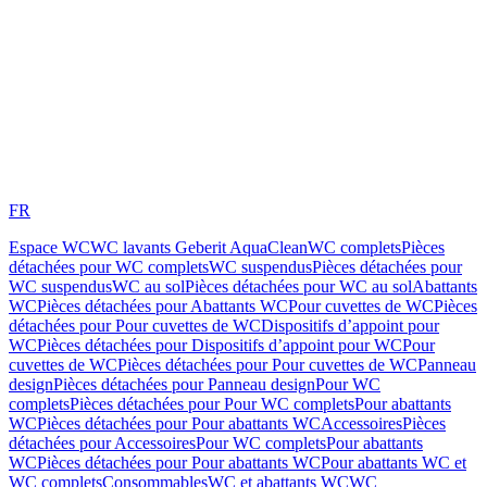
FR
Espace WC
WC lavants Geberit AquaClean
WC complets
Pièces
détachées pour WC complets
WC suspendus
Pièces détachées pour
WC suspendus
WC au sol
Pièces détachées pour WC au sol
Abattants
WC
Pièces détachées pour Abattants WC
Pour cuvettes de WC
Pièces
détachées pour Pour cuvettes de WC
Dispositifs d’appoint pour
WC
Pièces détachées pour Dispositifs d’appoint pour WC
Pour
cuvettes de WC
Pièces détachées pour Pour cuvettes de WC
Panneau
design
Pièces détachées pour Panneau design
Pour WC
complets
Pièces détachées pour Pour WC complets
Pour abattants
WC
Pièces détachées pour Pour abattants WC
Accessoires
Pièces
détachées pour Accessoires
Pour WC complets
Pour abattants
WC
Pièces détachées pour Pour abattants WC
Pour abattants WC et
WC complets
Consommables
WC et abattants WC
WC