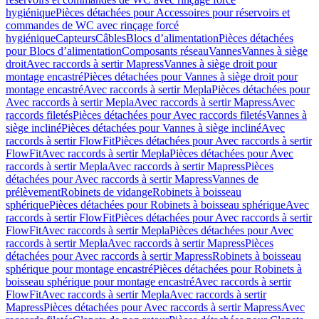
hygiénique
Pièces détachées pour Accessoires pour réservoirs et
commandes de WC avec rinçage forcé
hygiénique
Capteurs
Câbles
Blocs d’alimentation
Pièces détachées
pour Blocs d’alimentation
Composants réseau
Vannes
Vannes à siège
droit
Avec raccords à sertir Mapress
Vannes à siège droit pour
montage encastré
Pièces détachées pour Vannes à siège droit pour
montage encastré
Avec raccords à sertir Mepla
Pièces détachées pour
Avec raccords à sertir Mepla
Avec raccords à sertir Mapress
Avec
raccords filetés
Pièces détachées pour Avec raccords filetés
Vannes à
siège incliné
Pièces détachées pour Vannes à siège incliné
Avec
raccords à sertir FlowFit
Pièces détachées pour Avec raccords à sertir
FlowFit
Avec raccords à sertir Mepla
Pièces détachées pour Avec
raccords à sertir Mepla
Avec raccords à sertir Mapress
Pièces
détachées pour Avec raccords à sertir Mapress
Vannes de
prélèvement
Robinets de vidange
Robinets à boisseau
sphérique
Pièces détachées pour Robinets à boisseau sphérique
Avec
raccords à sertir FlowFit
Pièces détachées pour Avec raccords à sertir
FlowFit
Avec raccords à sertir Mepla
Pièces détachées pour Avec
raccords à sertir Mepla
Avec raccords à sertir Mapress
Pièces
détachées pour Avec raccords à sertir Mapress
Robinets à boisseau
sphérique pour montage encastré
Pièces détachées pour Robinets à
boisseau sphérique pour montage encastré
Avec raccords à sertir
FlowFit
Avec raccords à sertir Mepla
Avec raccords à sertir
Mapress
Pièces détachées pour Avec raccords à sertir Mapress
Avec