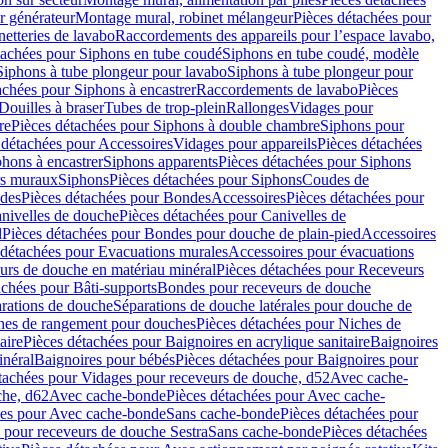
r générateur
Montage mural, robinet mélangeur
Pièces détachées pour
netteries de lavabo
Raccordements des appareils pour l’espace lavabo,
tachées pour Siphons en tube coudé
Siphons en tube coudé, modèle
Siphons à tube plongeur pour lavabo
Siphons à tube plongeur pour
achées pour Siphons à encastrer
Raccordements de lavabo
Pièces
Douilles à braser
Tubes de trop-plein
Rallonges
Vidages pour
re
Pièces détachées pour Siphons à double chambre
Siphons pour
 détachées pour Accessoires
Vidages pour appareils
Pièces détachées
hons à encastrer
Siphons apparents
Pièces détachées pour Siphons
rs muraux
Siphons
Pièces détachées pour Siphons
Coudes de
des
Pièces détachées pour Bondes
Accessoires
Pièces détachées pour
nivelles de douche
Pièces détachées pour Canivelles de
d
Pièces détachées pour Bondes pour douche de plain-pied
Accessoires
 détachées pour Evacuations murales
Accessoires pour évacuations
urs de douche en matériau minéral
Pièces détachées pour Receveurs
achées pour Bâti-supports
Bondes pour receveurs de douche
arations de douche
Séparations de douche latérales pour douche de
hes de rangement pour douches
Pièces détachées pour Niches de
aire
Pièces détachées pour Baignoires en acrylique sanitaire
Baignoires
inéral
Baignoires pour bébés
Pièces détachées pour Baignoires pour
tachées pour Vidages pour receveurs de douche, d52
Avec cache-
che, d62
Avec cache-bonde
Pièces détachées pour Avec cache-
ées pour Avec cache-bonde
Sans cache-bonde
Pièces détachées pour
 pour receveurs de douche Sestra
Sans cache-bonde
Pièces détachées