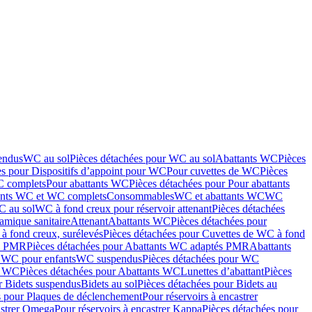
endus
WC au sol
Pièces détachées pour WC au sol
Abattants WC
Pièces
es pour Dispositifs d’appoint pour WC
Pour cuvettes de WC
Pièces
C complets
Pour abattants WC
Pièces détachées pour Pour abattants
ants WC et WC complets
Consommables
WC et abattants WC
WC
C au sol
WC à fond creux pour réservoir attenant
Pièces détachées
amique sanitaire
Attenant
Abattants WC
Pièces détachées pour
à fond creux, surélevés
Pièces détachées pour Cuvettes de WC à fond
és PMR
Pièces détachées pour Abattants WC adaptés PMR
Abattants
r WC pour enfants
WC suspendus
Pièces détachées pour WC
s WC
Pièces détachées pour Abattants WC
Lunettes d’abattant
Pièces
r Bidets suspendus
Bidets au sol
Pièces détachées pour Bidets au
s pour Plaques de déclenchement
Pour réservoirs à encastrer
astrer Omega
Pour réservoirs à encastrer Kappa
Pièces détachées pour