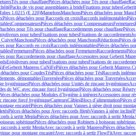
etures
Tés pour chauffage
Pièces détachées pour Tés pour chauffage
Rac
chéité
Packs de vis pour assemblages à bride
Fixations pour tubes
Geberi
Tubes 1.0215 (E 220)
Mamelons
Manchons
Pièces détachées pour Manc
ix
Pièces détachées pour Raccords en croix
Raccords indémontables
Pièc
tables
Compensateurs
Pièces détachées pour Compensateurs
Fermetures
étachées pour Tés pour chauffage
Raccordements pour chauffage
Pièces
njoliveurs pour tubes
Fixations pour tubes
Fixations de raccordements
Jo
s Cuivre
Manchons
Pièces détachées pour Manchons
Réductions
Pièces d
ées pour Raccords en croix
Raccords indémontables
Pièces détachées po
tables
Fermetures
Pièces détachées pour Fermetures
Raccordements
Pièc
ées pour Raccordements pour chauffage
Accessoires pour Geberit Mapr
ords
Enjoliveurs pour tubes
Fixations pour tubes
Fixations de raccordeme
NiFe
Geberit Mapress CuNiFe
Pièces détachées pour Geberit Mapress 
 détachées pour Coudes
Tés
Pièces détachées pour Tés
Raccords indémon
rdements, démontables
Traversées
Pièces détachées pour Traversées
Acces
age hygiéniques
Pièces détachées pour Unités de rinçage hygiéniques
Acc
des de WC avec rinçage forcé hygiénique
Pièces détachées pour Réser
Pièces détachées pour Modules d’hygiène à intégrer
Accessoires pour r
 rinçage forcé hygiénique
Capteurs
Câbles
Blocs d’alimentation
Pièces d
montage encastré
Pièces détachées pour Vannes à siège droit pour monta
letés
Pièces détachées pour Avec raccords filetés
Vannes à siège incliné
P
ords à sertir Mepla
Pièces détachées pour Avec raccords à sertir Mepla
boisseau sphérique
Pièces détachées pour Robinets à boisseau sphérique
raccords à sertir Mepla
Avec raccords à sertir Mapress
Pièces détachées
érique pour montage encastré
Avec raccords à sertir FlowFit
Avec raccord