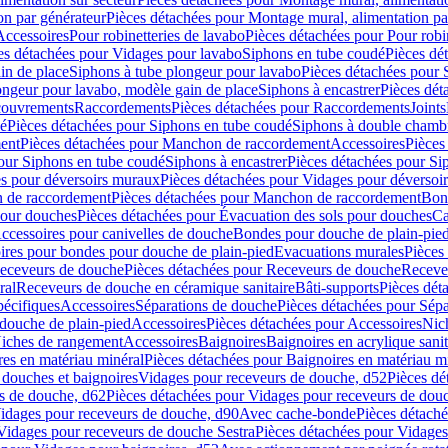
on par générateur
Pièces détachées pour Montage mural, alimentation pa
Accessoires
Pour robinetteries de lavabo
Pièces détachées pour Pour robi
es détachées pour Vidages pour lavabo
Siphons en tube coudé
Pièces dé
in de place
Siphons à tube plongeur pour lavabo
Pièces détachées pour 
ongeur pour lavabo, modèle gain de place
Siphons à encastrer
Pièces dét
ouvrements
Raccordements
Pièces détachées pour Raccordements
Joints
dé
Pièces détachées pour Siphons en tube coudé
Siphons à double chamb
ent
Pièces détachées pour Manchon de raccordement
Accessoires
Pièces
our Siphons en tube coudé
Siphons à encastrer
Pièces détachées pour Sip
s pour déversoirs muraux
Pièces détachées pour Vidages pour déversoi
 de raccordement
Pièces détachées pour Manchon de raccordement
Bon
pour douches
Pièces détachées pour Évacuation des sols pour douches
Ca
ccessoires pour canivelles de douche
Bondes pour douche de plain-pie
ires pour bondes pour douche de plain-pied
Evacuations murales
Pièces
eceveurs de douche
Pièces détachées pour Receveurs de douche
Receve
ral
Receveurs de douche en céramique sanitaire
Bâti-supports
Pièces dét
pécifiques
Accessoires
Séparations de douche
Pièces détachées pour Sép
 douche de plain-pied
Accessoires
Pièces détachées pour Accessoires
Nic
Niches de rangement
Accessoires
Baignoires
Baignoires en acrylique sanit
res en matériau minéral
Pièces détachées pour Baignoires en matériau m
douches et baignoires
Vidages pour receveurs de douche, d52
Pièces dé
s de douche, d62
Pièces détachées pour Vidages pour receveurs de dou
Vidages pour receveurs de douche, d90
Avec cache-bonde
Pièces détach
Vidages pour receveurs de douche Sestra
Pièces détachées pour Vidages