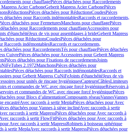
cordements pour chauffage
Pièces détachées pour Raccordements
t Mapress Acier Carbone
Geberit Mapress Acier Carbone
Pièces
hons
Réductions
Pièces détachées pour Réductions
Coudes
Pièces
es détachées pour Raccords indémontables
Raccords et raccordements,
Pièces détachées pour Fermetures
Manchons pour chauffage
Pièces
 détachées pour Raccordements pour chauffage
Accessoires pour
ints d'étanchéité
Jeux de vis pour assemblages à bride
Geberit Mapress
étachées pour Réductions
Coudes
Pièces détachées pour
ur Raccords indémontables
Raccords et raccordements,
es détachées pour Raccordements
Tés pour chauffage
Pièces détachées
ess Cuivre
Pièces détachées pour Accessoires pour Geberit Mapress
nts
Pièces détachées pour Fixations de raccordements
Joints
CuNiFe
Tubes 2.1972
Manchons
Pièces détachées pour
tables
Pièces détachées pour Raccords indémontables
Raccords et
soires pour Geberit Mapress CuNiFe
Joints d'étanchéité
Jeux de vis
essoires pour unités de rinçage hygiéniques
Capteurs
Câbles
Limiteurs
voirs et commandes de WC avec rinçage forcé hygiénique
Réservoirs à
éservoirs et commandes de WC avec rinçage forcé hygiénique
Pièces
étachées pour Blocs d’alimentation
Composants réseau
Vannes
Vannes
ge encastré
Avec raccords à sertir Mepla
Pièces détachées pour Avec
ièces détachées pour Vannes à siège incliné
Avec raccords à sertir
Avec raccords à sertir Mapress
Pièces détachées pour Avec raccords à
Avec raccords à sertir FlowFit
Pièces détachées pour Avec raccords à
 pour Avec raccords à sertir Mapress
Robinets à boisseau sphérique
s à sertir Mepla
Avec raccords à sertir Mapress
Pièces détachées pour