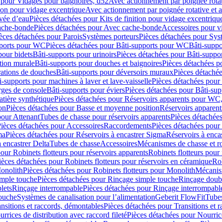
 pour Vidages pour baignoires, d52
Avec actionnement par poignée rota
tion pour vidage excentrique
Avec actionnement par poignée rotative et a
ivée d’eau
Pièces détachées pour Kits de finition pour vidage excentrique
ache-bonde
Pièces détachées pour Avec cache-bonde
Accessoires pour v
èces détachées pour Parois
Systèmes porteurs
Pièces détachées pour Sys
pports pour WC
Pièces détachées pour Bâti-supports pour WC
Bâti-suppo
pour bidets
Bâti-supports pour urinoirs
Pièces détachées pour Bâti-suppor
tion murale
Bâti-supports pour douches et baignoires
Pièces détachées p
rations de douches
Bâti-supports pour déversoirs muraux
Pièces détaché
i-supports pour machines à laver et lave-vaisselle
Pièces détachées pour 
rges de console
Bâti-supports pour éviers
Pièces détachées pour Bâti-sup
tière synthétique
Pièces détachées pour Réservoirs apparents pour WC,
on
Pièces détachées pour Basse et moyenne position
Réservoirs apparent
pour Attenant
Tubes de chasse pour réservoirs apparents
Pièces détachées
ièces détachées pour Accessoires
Raccordements
Pièces détachées pou
ma
Pièces détachées pour Réservoirs à encastrer Sigma
Réservoirs à enc
 encastrer Delta
Tubes de chasse
Accessoires
Mécanismes de chasse et rob
our Robinets flotteurs pour réservoirs apparents
Robinets flotteurs pour 
ièces détachées pour Robinets flotteurs pour réservoirs en céramique
Rob
Monolith
Pièces détachées pour Robinets flotteurs pour Monolith
Mécanis
imple touche
Pièces détachées pour Rinçage simple touche
Rinçage doub
lets
Rinçage interrompable
Pièces détachées pour Rinçage interrompabl
touche
Systèmes de canalisation pour l’alimentation
Geberit FlowFit
Tube
nsitions et raccords, démontables
Pièces détachées pour Transitions et 
rrices de distribution avec raccord fileté
Pièces détachées pour Nourrice