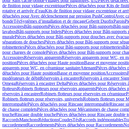
pour Sans cache-bonde
Vidages pour baignoires, d52
Pièces détachées
de finition pour vidage excentrique
Pièces détachées pour Kits de fini
rotative et arrivée d’eau
Kits de finition pour vidage excentrique et arr
détachées pour Avec déclenchement par pression PushControl
Avec c
bonde
Tés
Systèmes d’installation et de rinçage
Geberit Duofix
Parois
Pi
Accessoires
Bâti-supports
Pièces détachées pour Bâti-supports
Bâti-su
lavabos
Bâti-supports pour bidets
Pièces détachées pour Bâti-supports 
murale
Pièces détachées pour Bâti-supports pour douches avec évacua
séparations de douches
Pièces détachées pour Bâti-supports pour sépa
robinetteries
Pièces détachées pour Bâti-supports pour robinetteries
Bât
pour charges de console
Pièces détachées pour Bâti-supports pour cha
Accessoires
Réservoirs apparents
Réservoirs apparents pour WC, en ma
position
Pièces détachées pour Haute position
Basse et moyenne positi
apparents pour WC, en céramique sanitaire
Attenant
Pièces détachées 
détachées pour Haute position
Basse et moyenne position
Accessoires
P
modérateurs de débit
Réservoirs à encastrer
Réservoirs à encastrer Sig
Omega
Réservoirs à encastrer Delta
Pièces détachées pour Réservoirs à
flotteurs
Robinets flotteurs pour réservoirs apparents
Pièces détachées p
réservoirs à encastrer
Robinets flotteurs pour réservoirs en céramique
P
Robinets flotteurs pour réservoirs, universels
Robinets flotteurs pour 
interrompable
Pièces détachées pour Rinçage interrompable
Rinçage s
de chasse complets
Pièces détachées pour Mécanismes de chasse comp
touche
Rinçage double touche
Pièces détachées pour Rinçage double 
Raccords
Manchons
Réductions
Coudes
Tés
Raccords indémontables
Tra
raccordement
Raccordements
Pièces détachées pour Raccordements
Nou