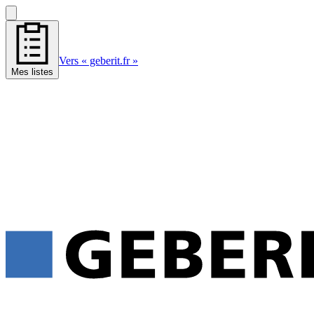
Vers « geberit.fr »
Mes listes