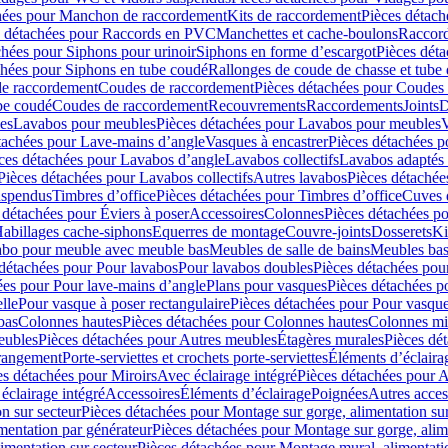
hées pour Manchon de raccordement
Kits de raccordement
Pièces détach
s détachées pour Raccords en PVC
Manchettes et cache-boulons
Raccord
chées pour Siphons pour urinoir
Siphons en forme d’escargot
Pièces dét
chées pour Siphons en tube coudé
Rallonges de coude de chasse et tube 
de raccordement
Coudes de raccordement
Pièces détachées pour Coudes
be coudé
Coudes de raccordement
Recouvrements
Raccordements
Joints
D
es
Lavabos pour meubles
Pièces détachées pour Lavabos pour meubles
V
tachées pour Lave-mains d’angle
Vasques à encastrer
Pièces détachées p
ces détachées pour Lavabos d’angle
Lavabos collectifs
Lavabos adapté
Pièces détachées pour Lavabos collectifs
Autres lavabos
Pièces détachée
uspendus
Timbres dʼoffice
Pièces détachées pour Timbres dʼoffice
Cuves d
 détachées pour Éviers à poser
Accessoires
Colonnes
Pièces détachées p
abillages cache-siphons
Equerres de montage
Couvre-joints
Dosserets
Ki
vabo pour meuble avec meuble bas
Meubles de salle de bains
Meubles bas
 détachées pour Pour lavabos
Pour lavabos doubles
Pièces détachées pou
ées pour Pour lave-mains d’angle
Plans pour vasques
Pièces détachées p
lle
Pour vasque à poser rectangulaire
Pièces détachées pour Pour vasque
bas
Colonnes hautes
Pièces détachées pour Colonnes hautes
Colonnes mi
eubles
Pièces détachées pour Autres meubles
Étagères murales
Pièces dé
 rangement
Porte-serviettes et crochets porte-serviettes
Éléments d’éclaira
es détachées pour Miroirs
Avec éclairage intégré
Pièces détachées pour A
éclairage intégré
Accessoires
Éléments d’éclairage
Poignées
Autres acces
n sur secteur
Pièces détachées pour Montage sur gorge, alimentation sur
mentation par générateur
Pièces détachées pour Montage sur gorge, alim
imentation sur secteur
Pièces détachées pour Montage mural, alimentatio