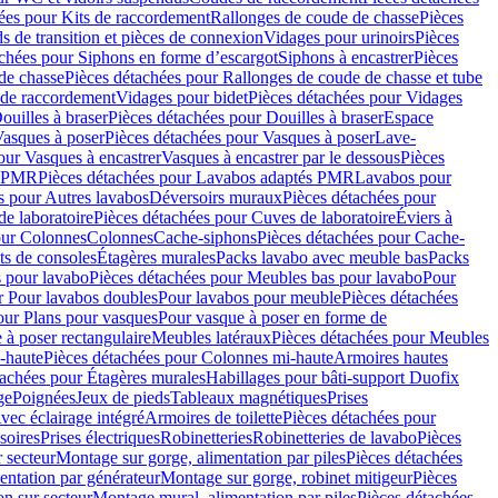
ées pour Kits de raccordement
Rallonges de coude de chasse
Pièces
s de transition et pièces de connexion
Vidages pour urinoirs
Pièces
achées pour Siphons en forme d’escargot
Siphons à encastrer
Pièces
de chasse
Pièces détachées pour Rallonges de coude de chasse et tube
 de raccordement
Vidages pour bidet
Pièces détachées pour Vidages
ouilles à braser
Pièces détachées pour Douilles à braser
Espace
asques à poser
Pièces détachées pour Vasques à poser
Lave-
our Vasques à encastrer
Vasques à encastrer par le dessous
Pièces
s PMR
Pièces détachées pour Lavabos adaptés PMR
Lavabos pour
s pour Autres lavabos
Déversoirs muraux
Pièces détachées pour
e laboratoire
Pièces détachées pour Cuves de laboratoire
Éviers à
our Colonnes
Colonnes
Cache-siphons
Pièces détachées pour Cache-
ts de consoles
Étagères murales
Packs lavabo avec meuble bas
Packs
 pour lavabo
Pièces détachées pour Meubles bas pour lavabo
Pour
r Pour lavabos doubles
Pour lavabos pour meuble
Pièces détachées
our Plans pour vasques
Pour vasque à poser en forme de
 à poser rectangulaire
Meubles latéraux
Pièces détachées pour Meubles
-haute
Pièces détachées pour Colonnes mi-haute
Armoires hautes
tachées pour Étagères murales
Habillages pour bâti-support Duofix
ge
Poignées
Jeux de pieds
Tableaux magnétiques
Prises
vec éclairage intégré
Armoires de toilette
Pièces détachées pour
soires
Prises électriques
Robinetteries
Robinetteries de lavabo
Pièces
 secteur
Montage sur gorge, alimentation par piles
Pièces détachées
entation par générateur
Montage sur gorge, robinet mitigeur
Pièces
n sur secteur
Montage mural, alimentation par piles
Pièces détachées