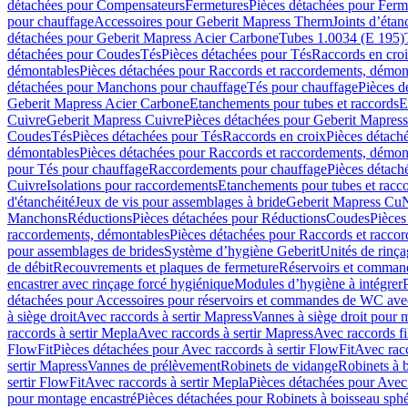
détachées pour Compensateurs
Fermetures
Pièces détachées pour Ferm
pour chauffage
Accessoires pour Geberit Mapress Therm
Joints d’étan
détachées pour Geberit Mapress Acier Carbone
Tubes 1.0034 (E 195)
détachées pour Coudes
Tés
Pièces détachées pour Tés
Raccords en cro
démontables
Pièces détachées pour Raccords et raccordements, démon
détachées pour Manchons pour chauffage
Tés pour chauffage
Pièces d
Geberit Mapress Acier Carbone
Etanchements pour tubes et raccords
E
Cuivre
Geberit Mapress Cuivre
Pièces détachées pour Geberit Mapres
Coudes
Tés
Pièces détachées pour Tés
Raccords en croix
Pièces détach
démontables
Pièces détachées pour Raccords et raccordements, démon
pour Tés pour chauffage
Raccordements pour chauffage
Pièces détach
Cuivre
Isolations pour raccordements
Etanchements pour tubes et racc
d'étanchéité
Jeux de vis pour assemblages à bride
Geberit Mapress Cu
Manchons
Réductions
Pièces détachées pour Réductions
Coudes
Pièces
raccordements, démontables
Pièces détachées pour Raccords et racco
pour assemblages de brides
Système d’hygiène Geberit
Unités de rinç
de débit
Recouvrements et plaques de fermeture
Réservoirs et comman
encastrer avec rinçage forcé hygiénique
Modules d’hygiène à intégrer
détachées pour Accessoires pour réservoirs et commandes de WC avec
à siège droit
Avec raccords à sertir Mapress
Vannes à siège droit pour 
raccords à sertir Mepla
Avec raccords à sertir Mapress
Avec raccords fi
FlowFit
Pièces détachées pour Avec raccords à sertir FlowFit
Avec racc
sertir Mapress
Vannes de prélèvement
Robinets de vidange
Robinets à 
sertir FlowFit
Avec raccords à sertir Mepla
Pièces détachées pour Avec 
pour montage encastré
Pièces détachées pour Robinets à boisseau sph