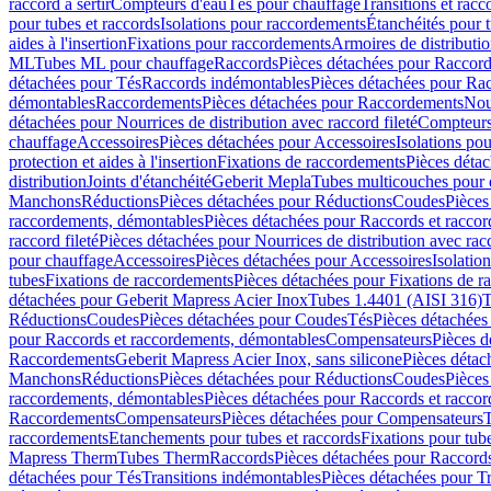
raccord à sertir
Compteurs d'eau
Tés pour chauffage
Transitions et rac
pour tubes et raccords
Isolations pour raccordements
Étanchéités pour t
aides à l'insertion
Fixations pour raccordements
Armoires de distributi
ML
Tubes ML pour chauffage
Raccords
Pièces détachées pour Raccor
détachées pour Tés
Raccords indémontables
Pièces détachées pour Ra
démontables
Raccordements
Pièces détachées pour Raccordements
Nou
détachées pour Nourrices de distribution avec raccord fileté
Compteurs
chauffage
Accessoires
Pièces détachées pour Accessoires
Isolations pou
protection et aides à l'insertion
Fixations de raccordements
Pièces déta
distribution
Joints d'étanchéité
Geberit Mepla
Tubes multicouches pour 
Manchons
Réductions
Pièces détachées pour Réductions
Coudes
Pièces
raccordements, démontables
Pièces détachées pour Raccords et racco
raccord fileté
Pièces détachées pour Nourrices de distribution avec racc
pour chauffage
Accessoires
Pièces détachées pour Accessoires
Isolatio
tubes
Fixations de raccordements
Pièces détachées pour Fixations de 
détachées pour Geberit Mapress Acier Inox
Tubes 1.4401 (AISI 316)
T
Réductions
Coudes
Pièces détachées pour Coudes
Tés
Pièces détachées
pour Raccords et raccordements, démontables
Compensateurs
Pièces 
Raccordements
Geberit Mapress Acier Inox, sans silicone
Pièces détac
Manchons
Réductions
Pièces détachées pour Réductions
Coudes
Pièces
raccordements, démontables
Pièces détachées pour Raccords et racco
Raccordements
Compensateurs
Pièces détachées pour Compensateurs
T
raccordements
Etanchements pour tubes et raccords
Fixations pour tub
Mapress Therm
Tubes Therm
Raccords
Pièces détachées pour Raccord
détachées pour Tés
Transitions indémontables
Pièces détachées pour T