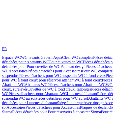
FR
Espace WC
WC lavants Geberit AquaClean
WC complets
Pièces déta
détachées pour Abattants WC
Pour cuvettes de WC
Pièces détachées 
détachées pour Pour cuvettes de WC
Panneau design
Pièces détachées
WC
Accessoires
Pièces détachées pour Accessoires
Pour WC complets
suspendus
Pièces détachées pour WC suspendus
WC à fond creux
Pièc
pour WC à fond creux pour réservoir attenant
WC à fond creux
Pièces
Abattants WC
Abattants WC
Pièces détachées pour Abattants WC
WC 
creux, surélevés
Cuvettes de WC à fond creux, rallongés
Pièces détach
WC
Pièces détachées pour Abattants WC
Lunettes d’abattant
Pièces dé
suspendus
WC au sol
Pièces détachées pour WC au sol
Abattants WC p
détachées pour Lunettes d’abattant
Siège à la turque
Avec rinçage
Acce
sol
Accessoires
Pièces détachées pour Accessoires
Plaques de déclenc
Sigma
Pièces détachées pour Pour réservoirs à encastrer Sigma
Pour ré