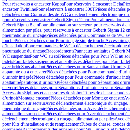
Pour réservoirs à encastrer Kappa
Pour réservoirs à encastrer Delta
Piè
encastrer Twinline
Pour réservoirs à encastrer 300T
Pièces détachées p
détachées pour Commandes de WC à déclenchement électronique du 
pour réservoirs à encastrer Geberit Sigma 12 cm
Pour alimentation sur
Geberit Sigma 8 cm
Pour alimentation sur secteur, pour réservoirs à 
alimentation par piles, pour réservoirs à encastrer Geberit Sigma 12 c
pneumatique du rinçage
Pièces détachées pour Commandes de WC ave
touche
Pièces détachées pour Pour rinçage simple touche
Accessoires
d’installation
Pour commandes de WC à déclenchement électronique d
pneumatique du rinçage
Raccordements
Panneaux sanitaires Geberit M
WC suspendus
Pour WC au sol
Pièces détachées pour Pour WC au sol
bidets
Pour bidets suspendus et au sol
Pièces détachées pour Pour bidet
avec bride
Sans abattant
Pièces détachées pour Sans abattant
Urinoirs, 
apparente ou à encastrer
Pièces détachées pour Pour commande d’urino
d'urinoir intégrée
Pièces détachées pour Pour commande d'urinoir inté
abattant
Séparations d’urinoirs
Pièces détachées pour Séparations d’uri
en verre
Pièces détachées pour Séparations d’urinoirs en verre
Séparati
Accessoires
Siphons et accessoires de siphon
Tubes de chasse, coudes 
dʼurinoir
Montage encastré
Pièces détachées pour Montage encastré
Ave
alimentation sur secteur
Avec déclenchement électronique du rinçage, a
pneumatique du rinçage
Pièces détachées pour Avec déclenchement p
alimentation sur secteur
Pièces détachées pour Avec déclenchement élec
déclenchement électronique du rinçage, alimentation par piles
Avec dé
pour Kits d’installation et de remplacement
Tubes de chasse, coudes de
commande
Raccordements des appareils pour WC, urinoirs et bidets
Vi