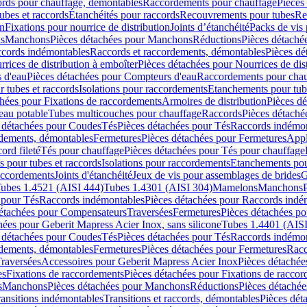
cords pour chauffage, démontables
Raccordements pour chauffage
Pièces
ubes et raccords
Étanchéités pour raccords
Recouvrements pour tubes
Re
on
Fixations pour nourrice de distribution
Joints d’étanchéité
Packs de vis
ds
Manchons
Pièces détachées pour Manchons
Réductions
Pièces détaché
ccords indémontables
Raccords et raccordements, démontables
Pièces dé
rrices de distribution à emboîter
Pièces détachées pour Nourrices de dis
 d'eau
Pièces détachées pour Compteurs d'eau
Raccordements pour chau
r tubes et raccords
Isolations pour raccordements
Etanchements pour tube
chées pour Fixations de raccordements
Armoires de distribution
Pièces dé
eau potable
Tubes multicouches pour chauffage
Raccords
Pièces détaché
 détachées pour Coudes
Tés
Pièces détachées pour Tés
Raccords indémon
rdements, démontables
Fermetures
Pièces détachées pour Fermetures
Appl
ord fileté
Tés pour chauffage
Pièces détachées pour Tés pour chauffage
ns pour tubes et raccords
Isolations pour raccordements
Etanchements pour
raccordements
Joints d'étanchéité
Jeux de vis pour assemblages de brides
G
ubes 1.4521 (AISI 444)
Tubes 1.4301 (AISI 304)
Mamelons
Manchons
 pour Tés
Raccords indémontables
Pièces détachées pour Raccords indé
détachées pour Compensateurs
Traversées
Fermetures
Pièces détachées po
hées pour Geberit Mapress Acier Inox, sans silicone
Tubes 1.4401 (AISI
 détachées pour Coudes
Tés
Pièces détachées pour Tés
Raccords indémon
rdements, démontables
Fermetures
Pièces détachées pour Fermetures
Racc
raversées
Accessoires pour Geberit Mapress Acier Inox
Pièces détachée
es
Fixations de raccordements
Pièces détachées pour Fixations de racco
s
Manchons
Pièces détachées pour Manchons
Réductions
Pièces détachée
ransitions indémontables
Transitions et raccords, démontables
Pièces dét