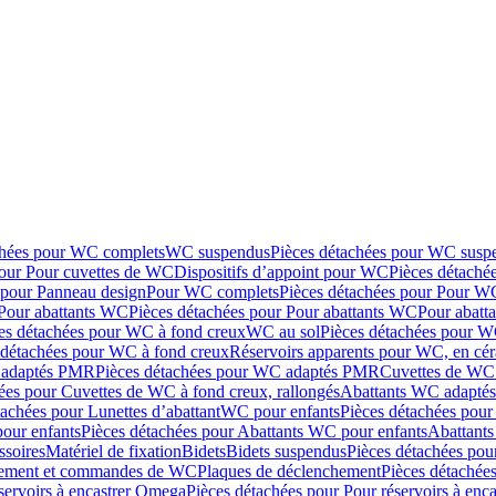
chées pour WC complets
WC suspendus
Pièces détachées pour WC susp
pour Pour cuvettes de WC
Dispositifs d’appoint pour WC
Pièces détaché
 pour Panneau design
Pour WC complets
Pièces détachées pour Pour W
Pour abattants WC
Pièces détachées pour Pour abattants WC
Pour abatt
es détachées pour WC à fond creux
WC au sol
Pièces détachées pour W
 détachées pour WC à fond creux
Réservoirs apparents pour WC, en cér
adaptés PMR
Pièces détachées pour WC adaptés PMR
Cuvettes de WC 
ées pour Cuvettes de WC à fond creux, rallongés
Abattants WC adapt
tachées pour Lunettes d’abattant
WC pour enfants
Pièces détachées pou
our enfants
Pièces détachées pour Abattants WC pour enfants
Abattant
ssoires
Matériel de fixation
Bidets
Bidets suspendus
Pièces détachées pou
hement et commandes de WC
Plaques de déclenchement
Pièces détachée
servoirs à encastrer Omega
Pièces détachées pour Pour réservoirs à enc