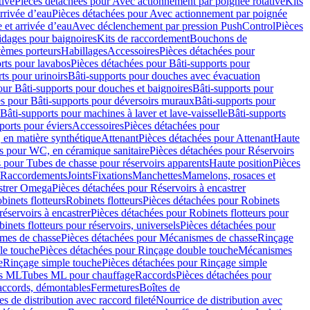
tive
Pièces détachées pour Avec actionnement par poignée rotative
Kits
rrivée d’eau
Pièces détachées pour Avec actionnement par poignée
 et arrivée d’eau
Avec déclenchement par pression PushControl
Pièces
idages pour baignoires
Kits de raccordement
Bouchons de
tèmes porteurs
Habillages
Accessoires
Pièces détachées pour
rts pour lavabos
Pièces détachées pour Bâti-supports pour
ts pour urinoirs
Bâti-supports pour douches avec évacuation
our Bâti-supports pour douches et baignoires
Bâti-supports pour
es pour Bâti-supports pour déversoirs muraux
Bâti-supports pour
Bâti-supports pour machines à laver et lave-vaisselle
Bâti-supports
ports pour éviers
Accessoires
Pièces détachées pour
 en matière synthétique
Attenant
Pièces détachées pour Attenant
Haute
s pour WC, en céramique sanitaire
Pièces détachées pour Réservoirs
 pour Tubes de chasse pour réservoirs apparents
Haute position
Pièces
r Raccordements
Joints
Fixations
Manchettes
Mamelons, rosaces et
astrer Omega
Pièces détachées pour Réservoirs à encastrer
inets flotteurs
Robinets flotteurs
Pièces détachées pour Robinets
réservoirs à encastrer
Pièces détachées pour Robinets flotteurs pour
inets flotteurs pour réservoirs, universels
Pièces détachées pour
mes de chasse
Pièces détachées pour Mécanismes de chasse
Rinçage
le touche
Pièces détachées pour Rinçage double touche
Mécanismes
e
Rinçage simple touche
Pièces détachées pour Rinçage simple
s ML
Tubes ML pour chauffage
Raccords
Pièces détachées pour
raccords, démontables
Fermetures
Boîtes de
s de distribution avec raccord fileté
Nourrice de distribution avec