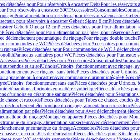
ces détachées pour Pour réservoirs à encastrer Delta
Pour les réservoirs 
our Pour réservoirs à encastrer 300T
Accessoires
Consommables
Command
rinçage
Pour alimentation sur secteur, pour réservoirs à encastrer Gebe
 secteur, pour réservoirs à encastrer Geberit Sigma 8 cm
Pièces détachées
encastrer Geberit Omega 12 cm
Pièces détachées pour Pour alimentation s
m
Pièces détachées pour Pour alimentation par piles, pour réservoirs à 
c déclenchement pneumatique du rinçage
Pour rinçage double touche
P
 pour commandes de WC
Pièces détachées pour Accessoires pour com
u rinçage
Pièces détachées pour Pour commandes de WC à déclencheme
onolith
Panneaux sanitaires pour WC
Pièces détachées pour Panneaux s
Accessoires
Pièces détachées pour Accessoires
Consommables
Panneaux 
s suspendus et au sol
Urinoirs
Urinoirs, fonctionnement avec rinçage, av
fonctionnement avec rinçage, sans bride
Pièces détachées pour Urinoirs,
ir apparente ou à encastrer
Avec commande d'urinoir intégrée
Pièces d
grée
Urinoirs, fonctionnement sans eau
Pièces détachées pour Urinoirs, 
noirs
Séparations d’urinoirs en matière synthétique
Pièces détachées pour
ons d’urinoirs en céramique sanitaire
Pièces détachées pour Séparations 
de chasse et raccords
Pièces détachées pour Tubes de chasse, coudes de 
c déclenchement électronique du rinçage, alimentation sur secteur
Pièc
limentation par piles
Pièces détachées pour Avec déclenchement électron
neumatique du rinçage
Montage en apparent
Pièces détachées pour Mont
tronique du rinçage, alimentation sur secteur
Avec déclenchement électr
clenchement pneumatique du rinçage
Accessoires
Pièces détachées pour
 chasse et raccords
Kits de rénovation
Pièces détachées pour Kits de ré
dages pour WC et vidoirs suspendus
Pièces détachées pour Vidages po