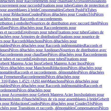
 détachées pour Raccordements pour chauffage
Accessoires
Isolations
couvrement pour raccords
Fixations pour tubes
Gaines de protection et
 pour assemblages à bride
Consommables
Geberit PushFit
Tubes
es pour Réductions
Coudes
Pièces détachées pour Coudes
Tés
Pièces
tachées pour Raccords et raccordements,
tribution à emboîter
Nourrices de distribution avec raccord fileté
Pièces
ffage
Pièces détachées pour Raccordements pour
s et raccords
Enjoliveurs pour tubes
Fixations pour tubes
Gaines de
tachées pour Armoires de distribution
Fixations pour nourrice de
es pour Raccords
Manchons
Pièces détachées pour
tables
Pièces détachées pour Raccords indémontables
Raccords et
iques
Pièces détachées pour Appliques
Nourrices de distribution avec
Raccordements pour chauffage
Pièces détachées pour Raccordements
 tubes et raccords
Enjoliveurs pour tubes
Fixations pour
eberit Mapress Acier Inox
Geberit Mapress Acier Inox
Pièces
Pièces détachées pour Manchons
Réductions
Pièces détachées pour
montables
Raccords et raccordements, démontables
Pièces détachées
ur Fermetures
Raccordements
Pièces détachées pour
 316)
Tubes 1.4521 (AISI 444)
Manchons
Pièces détachées pour
tables
Pièces détachées pour Raccords indémontables
Raccords et
ordements
Pièces détachées pour
s pour Accessoires pour Geberit Mapress Acier Inox
Isolations pour
rdements
Joints d'étanchéité
Jeux de vis pour assemblages à bride
Geberit
s pour Réductions
Coudes
Pièces détachées pour Coudes
Tés
Pièces
achées pour Transitions et raccords, démontables
Compensateurs
Pièces