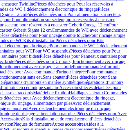
à encastrer Twinline
Pièces détachées pour Pour les réservoirs à
es de WC à déclenchement électronique du rinçage
Pièces
rit Sigma 12 cm
Pièces détachées pour Pour alimentation sur secteur,
 pour Pour alimentation sur secteur, pour réservoirs à encastrer
ur secteur, pour réservoirs à encastrer Geberit Omega 12 cm
Pour
encastrer Geberit Sigma 12 cm
Commandes de WC avec déclenchement
ièces détachées pour Pour rinçage double touche
Pour rinçage simple
mandes de WC
Kits d’installation
Pièces détachées pour Kits
nt électronique du rinçage
Pour commandes de WC à déclenchement
anitaires pour WC
Pour WC suspendus
Pièces détachées pour Pour
sanitaires pour bidets
Pièces détachées pour Panneaux sanitaires pour
ec bride
Pièces détachées pour Urinoirs, fonctionnement avec rinçage,
 fonctionnement avec rinçage, sans bride
Pour commande d’urinoir
étachées pour Avec commande d'urinoir intégrée
Pour commande
fonctionnement sans eau
Sans abattant
Pièces détachées pour Sans
 Séparations d’urinoirs en matière synthétique
Séparations d’urinoirs
d’urinoirs en céramique sanitaire
Accessoires
Pièces détachées pour
chasse et raccords
Matériel de fixation
Habillages latéraux
Commandes
es détachées pour Avec déclenchement électronique du rinçage,
ique du rinçage, alimentation par piles
Avec déclenchement
age en apparent
Avec déclenchement électronique du rinçage,
onique du rinçage, alimentation par piles
Pièces détachées pour Avec
 Accessoires
Kits d’installation et de remplacement
Pièces détachées
novation
Plaques de fermeture
Autres accessoires
Aides à la
ur WC et vidoirs suspendus
Coudes de raccordement
Pièces détachées