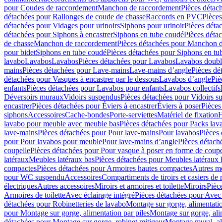
pour Coudes de raccordement
Manchon de raccordement
Pièces détac
détachées pour Rallonges de coude de chasse
Raccords en PVC
Pièce
détachées pour Vidages pour urinoirs
Siphons pour urinoir
Pièces déta
détachées pour Siphons à encastrer
Siphons en tube coudé
Pièces déta
de chasse
Manchon de raccordement
Pièces détachées pour Manchon 
pour bidet
Siphons en tube coudé
Pièces détachées pour Siphons en tu
lavabo
Lavabos
Lavabos
Pièces détachées pour Lavabos
Lavabos doubl
mains
Pièces détachées pour Lave-mains
Lave-mains d’angle
Pièces dé
détachées pour Vasques à encastrer par le dessous
Lavabos d’angle
Piè
enfants
Pièces détachées pour Lavabos pour enfants
Lavabos collectifs
Déversoirs muraux
Vidoirs suspendus
Pièces détachées pour Vidoirs s
encastrer
Pièces détachées pour Éviers à encastrer
Éviers à poser
Pièces
siphons
Accessoires
Cache-bondes
Porte-serviettes
Matériel de fixation
H
lavabo pour meuble avec meuble bas
Pièces détachées pour Packs la
lave-mains
Pièces détachées pour Pour lave-mains
Pour lavabos
Pièces
pour Pour lavabos pour meuble
Pour lave-mains d’angle
Pièces détach
coupelle
Pièces détachées pour Pour vasque à poser en forme de coupe
latéraux
Meubles latéraux bas
Pièces détachées pour Meubles latéraux 
compactes
Pièces détachées pour Armoires hautes compactes
Autres m
pour WC suspendu
Accessoires
Compartiments de tiroirs et casiers de
électriques
Autres accessoires
Miroirs et armoires et toilette
Miroirs
Pièc
Armoires de toilette
Avec éclairage intégré
Pièces détachées pour Avec 
détachées pour Robinetteries de lavabo
Montage sur gorge, alimentatio
pour Montage sur gorge, alimentation par piles
Montage sur gorge, ali
détachées pour Montage sur gorge, robinet mitigeur
Montage mural, al