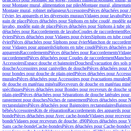
pour Montage mural, alimentation par piles
Montage mural, alimentati
Montage mural, robinet mélangeur
Accessoires
Pièces détachées pour 
l’évier, les appareils et les déversoirs muraux
Vidages pour lavabo
Pièc
gain de place
Pièces détachées pour Siphons en tube coudé, modèle ga
lavabo, modèle gain de place
Pièces détachées pour Siphons à tube pl
détachées pour Raccordements de lavabo
Coudes de raccordement
Rec
éviers
Pièces détachées pour Vidages pour éviers
Siphons en tube cou
évier
Pièces détachées pour Siphons pour évier
Manchon de raccordem
pour Vidages pour appareils
Siphons en tube coudé
Pièces détachées p
apparents
Raccordements
Pièces détachées pour Raccordements
Vidage
raccordement
Pièces détachées pour Coudes de raccordement
Manchon
Accessoires
Espace douche et baignoire
Douches
Évacuation des sols 
douche
Accessoires pour canivelles de douche
Pièces détachées pour A
pour bondes pour douche de plain-pied
Pièces détachées pour Accesso
murales
Pièces détachées pour Accessoires pour évacuations murales
R
de douche en matériau minéral
Receveurs de douche en matériau miné
spécifiques
Pièces détachées pour Bondes pour receveurs de douche s
plain-pied
Pièces détachées pour Séparations de douche latérales pour
rangement pour douches
Niches de rangement
Pièces détachées pour 
rectangulaires
Pièces détachées pour Baignoires rectangulaires
Baignoi
bébés
Accessoires
Kits de réparation
Raccordements des appareils pour 
bonde
Pièces détachées pour Avec cache-bonde
Vidages pour receveur
bonde
Vidages pour receveurs de douche, d90
Pièces détachées pour 
Sans cache-bonde
Cache-bondes
Pièces détachées pour Cache-bondes