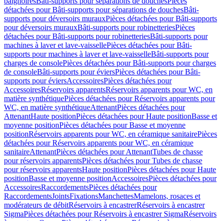
baignoires
Bâti-supports pour séparations de douches
Pièces
détachées pour Bâti-supports pour séparations de douches
Bâti-
supports pour déversoirs muraux
Pièces détachées pour Bâti-supports
pour déversoirs muraux
Bâti-supports pour robinetteries
Pièces
détachées pour Bâti-supports pour robinetteries
Bâti-supports pour
machines à laver et lave-vaisselle
Pièces détachées pour Bâti-
supports pour machines à laver et lave-vaisselle
Bâti-supports pour
charges de console
Pièces détachées pour Bâti-supports pour charges
de console
Bâti-supports pour éviers
Pièces détachées pour Bâti-
supports pour éviers
Accessoires
Pièces détachées pour
Accessoires
Réservoirs apparents
Réservoirs apparents pour WC, en
matière synthétique
Pièces détachées pour Réservoirs apparents pour
WC, en matière synthétique
Attenant
Pièces détachées pour
Attenant
Haute position
Pièces détachées pour Haute position
Basse et
moyenne position
Pièces détachées pour Basse et moyenne
position
Réservoirs apparents pour WC, en céramique sanitaire
Pièces
détachées pour Réservoirs apparents pour WC, en céramique
sanitaire
Attenant
Pièces détachées pour Attenant
Tubes de chasse
pour réservoirs apparents
Pièces détachées pour Tubes de chasse
pour réservoirs apparents
Haute position
Pièces détachées pour Haute
position
Basse et moyenne position
Accessoires
Pièces détachées pour
Accessoires
Raccordements
Pièces détachées pour
Raccordements
Joints
Fixations
Manchettes
Mamelons, rosaces et
modérateurs de débit
Réservoirs à encastrer
Réservoirs à encastrer
Sigma
Pièces détachées pour Réservoirs à encastrer Sigma
Réservoirs