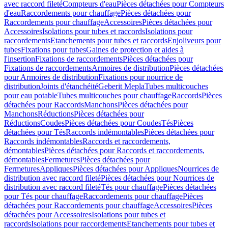
avec raccord fileté
Compteurs d'eau
Pièces détachées pour Compteurs
d'eau
Raccordements pour chauffage
Pièces détachées pour
Raccordements pour chauffage
Accessoires
Pièces détachées pour
Accessoires
Isolations pour tubes et raccords
Isolations pour
raccordements
Etanchements pour tubes et raccords
Enjoliveurs pour
tubes
Fixations pour tubes
Gaines de protection et aides à
l'insertion
Fixations de raccordements
Pièces détachées pour
Fixations de raccordements
Armoires de distribution
Pièces détachées
pour Armoires de distribution
Fixations pour nourrice de
distribution
Joints d'étanchéité
Geberit Mepla
Tubes multicouches
pour eau potable
Tubes multicouches pour chauffage
Raccords
Pièces
détachées pour Raccords
Manchons
Pièces détachées pour
Manchons
Réductions
Pièces détachées pour
Réductions
Coudes
Pièces détachées pour Coudes
Tés
Pièces
détachées pour Tés
Raccords indémontables
Pièces détachées pour
Raccords indémontables
Raccords et raccordements,
démontables
Pièces détachées pour Raccords et raccordements,
démontables
Fermetures
Pièces détachées pour
Fermetures
Appliques
Pièces détachées pour Appliques
Nourrices de
distribution avec raccord fileté
Pièces détachées pour Nourrices de
distribution avec raccord fileté
Tés pour chauffage
Pièces détachées
pour Tés pour chauffage
Raccordements pour chauffage
Pièces
détachées pour Raccordements pour chauffage
Accessoires
Pièces
détachées pour Accessoires
Isolations pour tubes et
raccords
Isolations pour raccordements
Etanchements pour tubes et