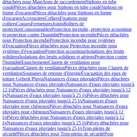
détachées pour Manchons de raccordement
Siphons en tube
coudé
Pièces détachées pour Siphons en tube coudé
Siphons en
forme d'escargot
Pièces détachées pour Siphons en forme
d'escargot
Accessoires
Colliers
Fixations pour
colliers
Coques
Fermetures
Joints
Boîtiers de
protection
Consommables
Protection incendie, protection acoustique
et protection contre l'humidité
Protection incendie
Pièces détachées
pour Protection incendie
Protection incendie pour systèmes
d'évacuation
Pièces détachées pour Protection incendie pour
systèmes d'évacuation
Protection acoustique
Isolations des bruits
solidiens
Isolations des bruits solidiens et aériens
Protection contre
l'humidité
Etanchements
Clapets de ventilation pour
évacuation
Clapets de ventilation
Pièces détachées pour Clapets de
ventilation
Soupapes de retenue d'énergie
Évacuation des eaux de
toiture Geberit Pluvia
Naissances d'eaux pluviales
Pièces détachées
pour Naissances d'eaux pluviales
Naissances d'eaux pluviales jusqu'à
12 l/s
Pièces détachées pour Naissances d'eaux pluviales jusqu'à 12
l/s
Naissances d'eaux pluviales jusqu'à 25 l/s
Pièces détachées pour
Naissances d'eaux pluviales jusqu'à 25 l/s
Naissances d'eaux
pluviales pour chéneaux
Pièces détachées pour Naissances d'eaux
pluviales pour chéneaux
Naissances d'eaux pluviales jusqu'à 12
l/s
Pièces détachées pour Naissances d'eaux pluviales jusqu'à 12
l/s
Naissances d'eaux pluviales jusqu'à 25 l/s
Pièces détachées pour
Naissances d'eaux pluviales jusqu'à 25 l/s
Trop-pleins de
sécurité
Pièces détachées pour Trop-pleins de sécurité
Pour