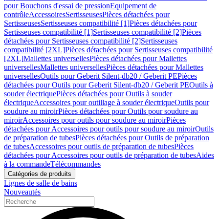
pour Bouchons d'essai de pression
Equipement de
contrôle
Accessoires
Sertisseuses
Pièces détachées pour
Sertisseuses
Sertisseuses compatibilité [1]
Pièces détachées pour
Sertisseuses compatibilité [1]
Sertisseuses compatibilité [2]
Pièces
détachées pour Sertisseuses compatibilité [2]
Sertisseuses
compatibilité [2XL]
Pièces détachées pour Sertisseuses compatibilité
[2XL]
Mallettes universelles
Pièces détachées pour Mallettes
universelles
Mallettes universelles
Pièces détachées pour Mallettes
universelles
Outils pour Geberit Silent-db20 / Geberit PE
Pièces
détachées pour Outils pour Geberit Silent-db20 / Geberit PE
Outils à
souder électrique
Pièces détachées pour Outils à souder
électrique
Accessoires pour outillage à souder électrique
Outils pour
soudure au miroir
Pièces détachées pour Outils pour soudure au
miroir
Accessoires pour outils pour soudure au miroir
Pièces
détachées pour Accessoires pour outils pour soudure au miroir
Outils
de préparation de tubes
Pièces détachées pour Outils de préparation
de tubes
Accessoires pour outils de préparation de tubes
Pièces
détachées pour Accessoires pour outils de préparation de tubes
Aides
à la commande
Télécommandes
Catégories de produits
Lignes de salle de bains
Nouveautés