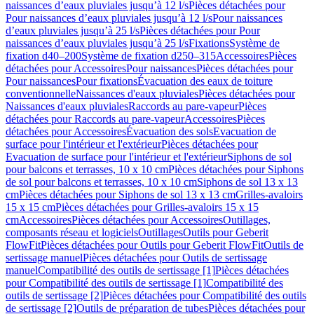
naissances d’eaux pluviales jusqu’à 12 l/s
Pièces détachées pour
Pour naissances d’eaux pluviales jusqu’à 12 l/s
Pour naissances
d’eaux pluviales jusqu’à 25 l/s
Pièces détachées pour Pour
naissances d’eaux pluviales jusqu’à 25 l/s
Fixations
Système de
fixation d40–200
Système de fixation d250–315
Accessoires
Pièces
détachées pour Accessoires
Pour naissances
Pièces détachées pour
Pour naissances
Pour fixations
Évacuation des eaux de toiture
conventionnelle
Naissances d'eaux pluviales
Pièces détachées pour
Naissances d'eaux pluviales
Raccords au pare-vapeur
Pièces
détachées pour Raccords au pare-vapeur
Accessoires
Pièces
détachées pour Accessoires
Évacuation des sols
Evacuation de
surface pour l'intérieur et l'extérieur
Pièces détachées pour
Evacuation de surface pour l'intérieur et l'extérieur
Siphons de sol
pour balcons et terrasses, 10 x 10 cm
Pièces détachées pour Siphons
de sol pour balcons et terrasses, 10 x 10 cm
Siphons de sol 13 x 13
cm
Pièces détachées pour Siphons de sol 13 x 13 cm
Grilles-avaloirs
15 x 15 cm
Pièces détachées pour Grilles-avaloirs 15 x 15
cm
Accessoires
Pièces détachées pour Accessoires
Outillages,
composants réseau et logiciels
Outillages
Outils pour Geberit
FlowFit
Pièces détachées pour Outils pour Geberit FlowFit
Outils de
sertissage manuel
Pièces détachées pour Outils de sertissage
manuel
Compatibilité des outils de sertissage [1]
Pièces détachées
pour Compatibilité des outils de sertissage [1]
Compatibilité des
outils de sertissage [2]
Pièces détachées pour Compatibilité des outils
de sertissage [2]
Outils de préparation de tubes
Pièces détachées pour