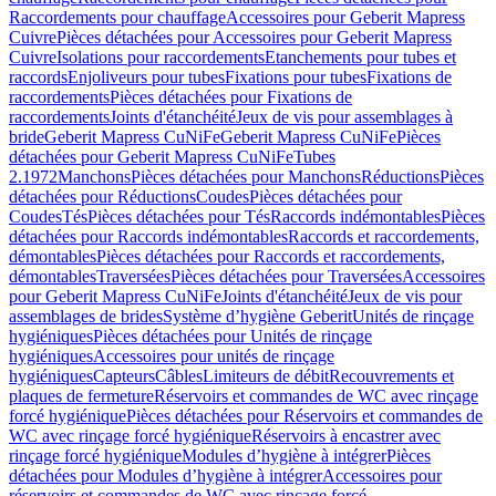
Raccordements pour chauffage
Accessoires pour Geberit Mapress
Cuivre
Pièces détachées pour Accessoires pour Geberit Mapress
Cuivre
Isolations pour raccordements
Etanchements pour tubes et
raccords
Enjoliveurs pour tubes
Fixations pour tubes
Fixations de
raccordements
Pièces détachées pour Fixations de
raccordements
Joints d'étanchéité
Jeux de vis pour assemblages à
bride
Geberit Mapress CuNiFe
Geberit Mapress CuNiFe
Pièces
détachées pour Geberit Mapress CuNiFe
Tubes
2.1972
Manchons
Pièces détachées pour Manchons
Réductions
Pièces
détachées pour Réductions
Coudes
Pièces détachées pour
Coudes
Tés
Pièces détachées pour Tés
Raccords indémontables
Pièces
détachées pour Raccords indémontables
Raccords et raccordements,
démontables
Pièces détachées pour Raccords et raccordements,
démontables
Traversées
Pièces détachées pour Traversées
Accessoires
pour Geberit Mapress CuNiFe
Joints d'étanchéité
Jeux de vis pour
assemblages de brides
Système d’hygiène Geberit
Unités de rinçage
hygiéniques
Pièces détachées pour Unités de rinçage
hygiéniques
Accessoires pour unités de rinçage
hygiéniques
Capteurs
Câbles
Limiteurs de débit
Recouvrements et
plaques de fermeture
Réservoirs et commandes de WC avec rinçage
forcé hygiénique
Pièces détachées pour Réservoirs et commandes de
WC avec rinçage forcé hygiénique
Réservoirs à encastrer avec
rinçage forcé hygiénique
Modules d’hygiène à intégrer
Pièces
détachées pour Modules d’hygiène à intégrer
Accessoires pour
réservoirs et commandes de WC avec rinçage forcé