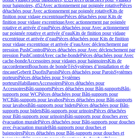
pour baignoires, d52
Avec actionnement par poignée rotative
Pièces
détachées pour Avec actionnement par poignée rotative
Kits de
finition pour vidage excentrique
Pièces détachées pour Kits de
finition pour vidage excentrique
Avec actionnement par poignée
rotative et arrivée d’eau
Pièces détachées pour Avec actionnement
par poignée rotative et arrivée d’eau
Kits de finition pour vidage
excentrique et arrivée d’eau
Pièces détachées pour Kits de finition
pour vidage excentrique et arrivée d’eau
Avec déclenchement par
pression PushControl
Pièces détachées pour Avec déclenchement par
pression PushControl
Avec cache-bonde
Pièces détachées pour Avec
cache-bonde
Accessoires pour vidages pour baignoires
Kits de
raccordement
Bouchons de bonde
Tés
Systèmes d’installation et de
rinçage
Geberit Duofix
Parois
Pièces détachées pour Parois
Systèmes
porteurs
Pièces détachées pour Systèmes
porteurs
Habillages
Accessoires
Pièces détachées pour
Accessoires
Bâti-supports
Pièces détachées pour Bâti-supports
Bâti-
supports pour WC
Pièces détachées pour Bâti-supports pour
WC
Bâti-supports pour lavabos
Pièces détachées pour Bâti-supports
pour lavabos
Bâti-supports pour bidets
Pièces détachées pour Bâti-
supports pour bidets
Bâti-supports pour urinoirs
Pièces détachées
pour Bâti-supports pour urinoirs
Bâti-supports pour douches avec
évacuation murale
Pièces détachées pour Bâti-supports pour douches
avec évacuation murale
Bâti-supports pour douches et
baignoires
Pièces détachées pour Bâti-supports pour douches et