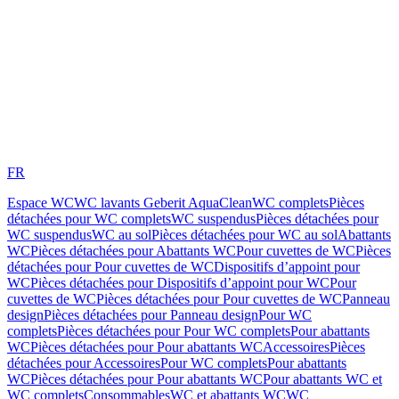
FR
Espace WC
WC lavants Geberit AquaClean
WC complets
Pièces
détachées pour WC complets
WC suspendus
Pièces détachées pour
WC suspendus
WC au sol
Pièces détachées pour WC au sol
Abattants
WC
Pièces détachées pour Abattants WC
Pour cuvettes de WC
Pièces
détachées pour Pour cuvettes de WC
Dispositifs d’appoint pour
WC
Pièces détachées pour Dispositifs d’appoint pour WC
Pour
cuvettes de WC
Pièces détachées pour Pour cuvettes de WC
Panneau
design
Pièces détachées pour Panneau design
Pour WC
complets
Pièces détachées pour Pour WC complets
Pour abattants
WC
Pièces détachées pour Pour abattants WC
Accessoires
Pièces
détachées pour Accessoires
Pour WC complets
Pour abattants
WC
Pièces détachées pour Pour abattants WC
Pour abattants WC et
WC complets
Consommables
WC et abattants WC
WC