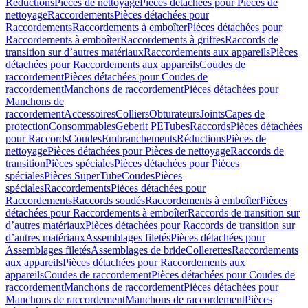
Réductions
Pièces de nettoyage
Pièces détachées pour Pièces de
nettoyage
Raccordements
Pièces détachées pour
Raccordements
Raccordements à emboîter
Pièces détachées pour
Raccordements à emboîter
Raccordements à griffes
Raccords de
transition sur d’autres matériaux
Raccordements aux appareils
Pièces
détachées pour Raccordements aux appareils
Coudes de
raccordement
Pièces détachées pour Coudes de
raccordement
Manchons de raccordement
Pièces détachées pour
Manchons de
raccordement
Accessoires
Colliers
Obturateurs
Joints
Capes de
protection
Consommables
Geberit PE
Tubes
Raccords
Pièces détachées
pour Raccords
Coudes
Embranchements
Réductions
Pièces de
nettoyage
Pièces détachées pour Pièces de nettoyage
Raccords de
transition
Pièces spéciales
Pièces détachées pour Pièces
spéciales
Pièces SuperTube
Coudes
Pièces
spéciales
Raccordements
Pièces détachées pour
Raccordements
Raccords soudés
Raccordements à emboîter
Pièces
détachées pour Raccordements à emboîter
Raccords de transition sur
d’autres matériaux
Pièces détachées pour Raccords de transition sur
d’autres matériaux
Assemblages filetés
Pièces détachées pour
Assemblages filetés
Assemblages de bride
Collerettes
Raccordements
aux appareils
Pièces détachées pour Raccordements aux
appareils
Coudes de raccordement
Pièces détachées pour Coudes de
raccordement
Manchons de raccordement
Pièces détachées pour
Manchons de raccordement
Manchons de raccordement
Pièces