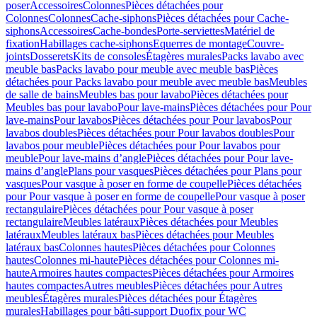
poser
Accessoires
Colonnes
Pièces détachées pour
Colonnes
Colonnes
Cache-siphons
Pièces détachées pour Cache-
siphons
Accessoires
Cache-bondes
Porte-serviettes
Matériel de
fixation
Habillages cache-siphons
Equerres de montage
Couvre-
joints
Dosserets
Kits de consoles
Étagères murales
Packs lavabo avec
meuble bas
Packs lavabo pour meuble avec meuble bas
Pièces
détachées pour Packs lavabo pour meuble avec meuble bas
Meubles
de salle de bains
Meubles bas pour lavabo
Pièces détachées pour
Meubles bas pour lavabo
Pour lave-mains
Pièces détachées pour Pour
lave-mains
Pour lavabos
Pièces détachées pour Pour lavabos
Pour
lavabos doubles
Pièces détachées pour Pour lavabos doubles
Pour
lavabos pour meuble
Pièces détachées pour Pour lavabos pour
meuble
Pour lave-mains d’angle
Pièces détachées pour Pour lave-
mains d’angle
Plans pour vasques
Pièces détachées pour Plans pour
vasques
Pour vasque à poser en forme de coupelle
Pièces détachées
pour Pour vasque à poser en forme de coupelle
Pour vasque à poser
rectangulaire
Pièces détachées pour Pour vasque à poser
rectangulaire
Meubles latéraux
Pièces détachées pour Meubles
latéraux
Meubles latéraux bas
Pièces détachées pour Meubles
latéraux bas
Colonnes hautes
Pièces détachées pour Colonnes
hautes
Colonnes mi-haute
Pièces détachées pour Colonnes mi-
haute
Armoires hautes compactes
Pièces détachées pour Armoires
hautes compactes
Autres meubles
Pièces détachées pour Autres
meubles
Étagères murales
Pièces détachées pour Étagères
murales
Habillages pour bâti-support Duofix pour WC