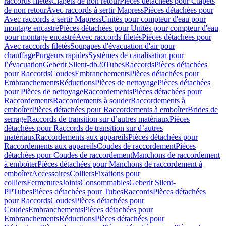
raccords filetés
Clapets de non retour
Pièces détachées pour Clapets
de non retour
Avec raccords à sertir Mapress
Pièces détachées pour
Avec raccords à sertir Mapress
Unités pour compteur d'eau pour
montage encastré
Pièces détachées pour Unités pour compteur d'eau
pour montage encastré
Avec raccords filetés
Pièces détachées pour
Avec raccords filetés
Soupapes d'évacuation d'air pour
chauffage
Purgeurs rapides
Systèmes de canalisation pour
l’évacuation
Geberit Silent-db20
Tubes
Raccords
Pièces détachées
pour Raccords
Coudes
Embranchements
Pièces détachées pour
Embranchements
Réductions
Pièces de nettoyage
Pièces détachées
pour Pièces de nettoyage
Raccordements
Pièces détachées pour
Raccordements
Raccordements à souder
Raccordements à
emboîter
Pièces détachées pour Raccordements à emboîter
Brides de
serrage
Raccords de transition sur d’autres matériaux
Pièces
détachées pour Raccords de transition sur d’autres
matériaux
Raccordements aux appareils
Pièces détachées pour
Raccordements aux appareils
Coudes de raccordement
Pièces
détachées pour Coudes de raccordement
Manchons de raccordement
à emboîter
Pièces détachées pour Manchons de raccordement à
emboîter
Accessoires
Colliers
Fixations pour
colliers
Fermetures
Joints
Consommables
Geberit Silent-
PP
Tubes
Pièces détachées pour Tubes
Raccords
Pièces détachées
pour Raccords
Coudes
Pièces détachées pour
Coudes
Embranchements
Pièces détachées pour
Embranchements
Réductions
Pièces détachées pour