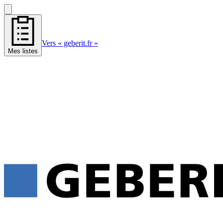
Vers « geberit.fr »
Mes listes