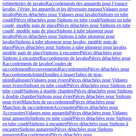
robinetteries de lavabo
Raccordements des appareils pour l’espace
lavabo, l’évier, les appareils et les déversoirs muraux
Vidages pour
lavabo
Pièces détachées pour Vidages pour lavabo
Siphons en tube
coudé
Pièces détachées pour Siphons en tube coudé
Siphons en tube
coudé, modèle gain de place
Pièces détachées pour Siphons en tube
coudé, modèle gain de place
Siphons à tube plongeur pour
lavabo
Pièces détachées pour Siphons à tube plongeur pour
lavabo
Siphons à tube plongeur pour lavabo, modèle gain de
place
Pièces détachées pour Siphons à tube plongeur pour lavabo,
modèle gain de place
Siphons à encastrer
Pièces détachées pour
Siphons à encastrer
Raccordements de lavabo
Pièces détachées pour
Raccordements de lavabo
Coudes de
raccordement
Recouvrements
Raccordements
Pièces détachées pour
Raccordements
Joints
Douilles à braser
Tubes de trop-
plein
Rallonges
Vidages pour éviers
Pièces détachées pour Vidages
pour éviers
Siphons en tube coudé
Pièces détachées pour Siphons en
tube coudé
Siphons à double chambre
Pièces détachées pour Siphons
à double chambre
Siphons pour évier
Pièces détachées pour Siphons
pour évier
Manchon de raccordement
Pièces détachées pour
Manchon de raccordement
Accessoires
Pièces détachées pour
Accessoires
Vidages pour appareils
Pièces détachées pour Vidages
pour appareils
Siphons en tube coudé
Pièces détachées pour Siphons
en tube coudé
Siphons à encastrer
Pièces détachées pour Siphons à
encastrer
Siphons apparents
Pièces détachées pour Siphons
apparents
Raccordements
Pièces détachées pour