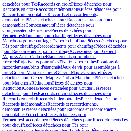
détachées pour Tés
Raccords en croix
Pièces détachées pour
Raccords en croix
Raccords indémontables
Pièces détachées pour
Raccords indémontables
Raccords et raccordements,
démontables
Pièces détachées pour Raccords et raccordements,
démontables
Compensateurs
Pièces détachées pour
Compensateurs
Fermetures
Pièces détachées pour
Fermetures
Manchons pour chauffage
Pièces détachées pour
Manchons pour chauffage
Tés pour chauffage
Pièces détachées pour
Tés pour chauffage
Raccordements pour chauffage
Pièces détachées
pour Raccordements pour chauffage
Accessoires pour Geberit
Mapress Acier Carbone
Etanchements pour tubes et
raccords
Enjoliveurs pour tubes
Fixations pour tubes
Fixations de
raccordements
Joints d'étanchéité
Jeux de vis pour assemblages à
bride
Geberit Mapress Cuivre
Geberit Mapress Cuivre
Pièces
détachées pour Geberit Mapress Cuivre
Manchons
Pièces détachées
pour Manchons
Réductions
Pièces détachées pour
Réductions
Coudes
Pièces détachées pour Coudes
Tés
Pièces
détachées pour Tés
Raccords en croix
Pièces détachées pour
Raccords en croix
Raccords indémontables
Pièces détachées pour
Raccords indémontables
Raccords et raccordements,
démontables
Pièces détachées pour Raccords et raccordements,
démontables
Fermetures
Pièces détachées pour
Fermetures
Raccordements
Pièces détachées pour Raccordements
Tés
pour chauffage
Pièces détachées pour Tés pour
chauffage
Raccordements pour chauffage
Pièces détachées pour