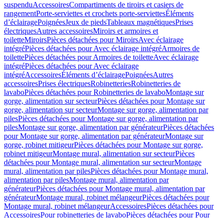
suspendu
Accessoires
Compartiments de tiroirs et casiers de
rangement
Porte-serviettes et crochets porte-serviettes
Éléments
d’éclairage
Poignées
Jeux de pieds
Tableaux magnétiques
Prises
électriques
Autres accessoires
Miroirs et armoires et
toilette
Miroirs
Pièces détachées pour Miroirs
Avec éclairage
intégré
Pièces détachées pour Avec éclairage intégré
Armoires de
toilette
Pièces détachées pour Armoires de toilette
Avec éclairage
intégré
Pièces détachées pour Avec éclairage
intégré
Accessoires
Éléments d’éclairage
Poignées
Autres
accessoires
Prises électriques
Robinetteries
Robinetteries de
lavabo
Pièces détachées pour Robinetteries de lavabo
Montage sur
gorge, alimentation sur secteur
Pièces détachées pour Montage sur
gorge, alimentation sur secteur
Montage sur gorge, alimentation par
piles
Pièces détachées pour Montage sur gorge, alimentation par
piles
Montage sur gorge, alimentation par générateur
Pièces détachées
pour Montage sur gorge, alimentation par générateur
Montage sur
gorge, robinet mitigeur
Pièces détachées pour Montage sur gorge,
robinet mitigeur
Montage mural, alimentation sur secteur
Pièces
détachées pour Montage mural, alimentation sur secteur
Montage
mural, alimentation par piles
Pièces détachées pour Montage mural,
alimentation par piles
Montage mural, alimentation par
générateur
Pièces détachées pour Montage mural, alimentation par
générateur
Montage mural, robinet mélangeur
Pièces détachées pour
Montage mural, robinet mélangeur
Accessoires
Pièces détachées pour
Accessoires
Pour robinetteries de lavabo
Pièces détachées pour Pour