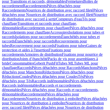
pour Transitions et raccords, démontables
Fermetures
Boîtes de
raccordement
Raccordements
Pièces détachées pour
Raccordements
Nourrices de distribution avec raccord fileté
Pièces
détachées pour Nourrices de distribution avec raccord fileté
Nourrice
de distribution avec raccord à sertir
Compteurs d'eau
Tés pour
chauffage
Transitions et raccords pour chauffage,
démontables
Raccordements pour chauffage
Pièces détachées pour
Raccordements pour chauffage
Accessoires
Isolations pour tubes et
raccords
Isolations pour raccordements
Étanchéités pour tubes et
raccords
Étanchéités pour raccords
Recouvrements pour
tubes
Recouvrement pour raccords
Fixations pour tubes
Gaines de
protection et aides à l'insertion
Fixations pour
raccordements
Armoires de distribution
Fixations pour nourrice de
distribution
Joints d’étanchéité
Packs de vis pour assemblages à
bride
Consommables
Geberit PushFit
Tubes ML
Tubes ML pour
chauffage
Raccords
Pièces détachées pour Raccords
Manchons
Pièces
détachées pour Manchons
Réductions
Pièces détachées pour
Réductions
Coudes
Pièces détachées pour Coudes
Tés
Pièces
détachées pour Tés
Raccords indémontables
Pièces détachées pour
Raccords indémontables
Raccords et raccordements,
démontables
Pièces détachées pour Raccords et raccordements,
démontables
Raccordements
Pièces détachées pour
Raccordements
Nourrices de distribution à emboîter
Pièces détachées
pour Nourrices de distribution à emboîter
Nourrices de distribution
avec raccord fileté
Pièces détachées pour Nourrices de distribution