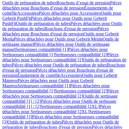
Outils de préparation de tubes
Bouchons d’essai de pression
Pièces
détachées pour Bouchons d’essai de pression
Équipements de
contrôle
Accessoires
Pièces détachées pour Accessoires
Outils pour
Geberit PushFit
Pièces détachées pour Outils pour Geberit
PushFit
Outils de préparation de tubes
Pièces détachées pour Outils
de préparation de tubes
Bouchons d'essai de pression
Pièces
détachées pour Bouchons d'essai de pression
Outils pour Geberit
Mepla
Pièces détachées pour Outils pour Geberit Mepla
Outils de
sertissage manuel
Pièces détachées pour Outils de sertissage
manuel
Sertisseuses compatibilité [1]
Pièces détachées pour
Sertisseuses compatibilité [1]
Sertisseuses compatibilité [2]
Pièces
détachées pour Sertisseuses compatibilité [2]
Outils de préparation de
tubes
Pièces détachées pour Outils de préparation de tubes
Bouchons
d'essai de pression
Pièces détachées pour Bouchons d'essai de
pression
Équipement de contrôle
Accessoires
Outils pour Geberit
Mapress
Pièces détachées pour Outils pour Geberit
Mapress
Sertisseuses compatibilité [1]
Pièces détachées pour
Sertisseuses compatibilité [1]
Sertisseuses compatibilité [2]
Pièces
détachées pour Sertisseuses compatibilité [2]
Outils de sertissage
compatibilité [1] / [2]
Pièces détachées pour Outils de sertissage
compatibilité [1] / [2]
Sertisseuses compatibilité [2XL]
Pièces
détachées pour Sertisseuses compatibilité [2XL]
Sertisseuses
compatibilité [3]
Pièces détachées pour Sertisseuses compatibilité
[3]
Outils de préparation de tubes
Pièces détachées pour Outils de
préparation de tubes
Bouchons d'essai de pression
Pièces détachées