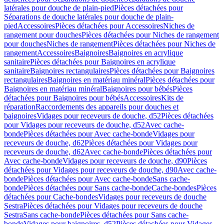
latérales pour douche de plain-pied
Pièces détachées pour
Séparations de douche latérales pour douche de plain-
pied
Accessoires
Pièces détachées pour Accessoires
Niches de
rangement pour douches
Pièces détachées pour Niches de rangement
pour douches
Niches de rangement
Pièces détachées pour Niches de
rangement
Accessoires
Baignoires
Baignoires en acrylique
sanitaire
Pièces détachées pour Baignoires en acrylique
sanitaire
Baignoires rectangulaires
Pièces détachées pour Baignoires
rectangulaires
Baignoires en matériau minéral
Pièces détachées pour
Baignoires en matériau minéral
Baignoires pour bébés
Pièces
détachées pour Baignoires pour bébés
Accessoires
Kits de
réparation
Raccordements des appareils pour douches et
baignoires
Vidages pour receveurs de douche, d52
Pièces détachées
pour Vidages pour receveurs de douche, d52
Avec cache-
bonde
Pièces détachées pour Avec cache-bonde
Vidages pour
receveurs de douche, d62
Pièces détachées pour Vidages pour
receveurs de douche, d62
Avec cache-bonde
Pièces détachées pour
Avec cache-bonde
Vidages pour receveurs de douche, d90
Pièces
détachées pour Vidages pour receveurs de douche, d90
Avec cache-
bonde
Pièces détachées pour Avec cache-bonde
Sans cache-
bonde
Pièces détachées pour Sans cache-bonde
Cache-bondes
Pièces
détachées pour Cache-bondes
Vidages pour receveurs de douche
Sestra
Pièces détachées pour Vidages pour receveurs de douche
Sestra
Sans cache-bonde
Pièces détachées pour Sans cache-
bonde
Vidages pour baignoires, d52
Pièces détachées pour Vidages