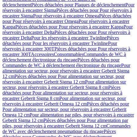
déclenchement
Pièces détachées pour Plaques de déclenchement
Pour
réservoirs à encastrer Sigma
Pièces détachées pour Pour réservoirs à
encastrer Sigma
Pour réservoirs à encastrer Omega
Pièces détachées
pour Pour réservoirs à encastrer Omega
Pour réservoirs à encastrer
Kappa
Pièces détachées pour Pour réservoirs à encastrer Kappa
Pour
réservoirs à encastrer Delta
Pièces détachées pour Pour réservoirs à
encastrer Delta
Pour les réservoirs à encastrer Twinline
Pièces
détachées pour Pour les réservoirs à encastrer Twinline
Pour
réservoirs à encastrer 300T
Pièces détachées pour Pour réservoirs à
encastrer 300T
Accessoires
Consommables
Commandes de WC à
déclenchement électronique du rinçage
Pièces détachées pour
Commandes de WC à déclenchement électronique du rinçage
Pour
alimentation sur secteur, pour réservoirs à encastrer Geberit Sigma
12 cm
Pièces détachées pour Pour alimentation sur secteur, pour
réservoirs à encastrer Geberit Sigma 12 cm
Pour alimentation sur
secteur, pour réservoirs à encastrer Geberit Sigma 8 cm
Pièces
détachées pour Pour alimentation sur secteur, pour réservoirs à
encastrer Geberit Sigma 8 cm
Pour alimentation sur secteur, pour
réservoirs à encastrer Geberit Omega 12 cm
Pièces détachées pour
Pour alimentation sur secteur, pour réservoirs à encastrer Geberit
Omega 12 cm
Pour alimentation par piles, pour réservoirs à encastrer
Geberit Sigma 12 cm
Pièces détachées pour Pour alimentation par
piles, pour réservoirs à encastrer Geberit Sigma 12 cm
Commandes
de WC avec déclenchement pneumatique du rinçage
Pièces
détachées pour Commandes de WC avec déclenchement