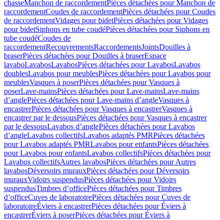
chasse
Manchon de raccordement
Pièces détachées pour Manchon de
raccordement
Coudes de raccordement
Pièces détachées pour Coudes
de raccordement
Vidages pour bidet
Pièces détachées pour Vidages
pour bidet
Siphons en tube coudé
Pièces détachées pour Siphons en
tube coudé
Coudes de
raccordement
Recouvrements
Raccordements
Joints
Douilles à
braser
Pièces détachées pour Douilles à braser
Espace
lavabo
Lavabos
Lavabos
Pièces détachées pour Lavabos
Lavabos
doubles
Lavabos pour meubles
Pièces détachées pour Lavabos pour
meubles
Vasques à poser
Pièces détachées pour Vasques à
poser
Lave-mains
Pièces détachées pour Lave-mains
Lave-mains
d’angle
Pièces détachées pour Lave-mains d’angle
Vasques à
encastrer
Pièces détachées pour Vasques à encastrer
Vasques à
encastrer par le dessous
Pièces détachées pour Vasques à encastrer
par le dessous
Lavabos d’angle
Pièces détachées pour Lavabos
d’angle
Lavabos collectifs
Lavabos adaptés PMR
Pièces détachées
pour Lavabos adaptés PMR
Lavabos pour enfants
Pièces détachées
pour Lavabos pour enfants
Lavabos collectifs
Pièces détachées pour
Lavabos collectifs
Autres lavabos
Pièces détachées pour Autres
lavabos
Déversoirs muraux
Pièces détachées pour Déversoirs
muraux
Vidoirs suspendus
Pièces détachées pour Vidoirs
suspendus
Timbres dʼoffice
Pièces détachées pour Timbres
dʼoffice
Cuves de laboratoire
Pièces détachées pour Cuves de
laboratoire
Éviers à encastrer
Pièces détachées pour Éviers à
encastrer
Éviers à poser
Pièces détachées pour Éviers à