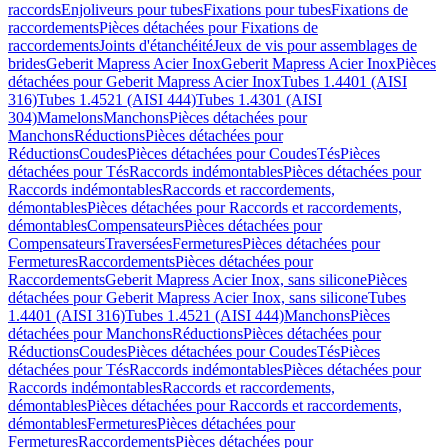
raccords
Enjoliveurs pour tubes
Fixations pour tubes
Fixations de
raccordements
Pièces détachées pour Fixations de
raccordements
Joints d'étanchéité
Jeux de vis pour assemblages de
brides
Geberit Mapress Acier Inox
Geberit Mapress Acier Inox
Pièces
détachées pour Geberit Mapress Acier Inox
Tubes 1.4401 (AISI
316)
Tubes 1.4521 (AISI 444)
Tubes 1.4301 (AISI
304)
Mamelons
Manchons
Pièces détachées pour
Manchons
Réductions
Pièces détachées pour
Réductions
Coudes
Pièces détachées pour Coudes
Tés
Pièces
détachées pour Tés
Raccords indémontables
Pièces détachées pour
Raccords indémontables
Raccords et raccordements,
démontables
Pièces détachées pour Raccords et raccordements,
démontables
Compensateurs
Pièces détachées pour
Compensateurs
Traversées
Fermetures
Pièces détachées pour
Fermetures
Raccordements
Pièces détachées pour
Raccordements
Geberit Mapress Acier Inox, sans silicone
Pièces
détachées pour Geberit Mapress Acier Inox, sans silicone
Tubes
1.4401 (AISI 316)
Tubes 1.4521 (AISI 444)
Manchons
Pièces
détachées pour Manchons
Réductions
Pièces détachées pour
Réductions
Coudes
Pièces détachées pour Coudes
Tés
Pièces
détachées pour Tés
Raccords indémontables
Pièces détachées pour
Raccords indémontables
Raccords et raccordements,
démontables
Pièces détachées pour Raccords et raccordements,
démontables
Fermetures
Pièces détachées pour
Fermetures
Raccordements
Pièces détachées pour