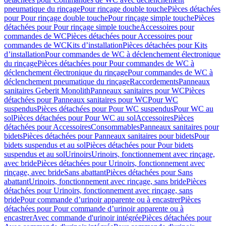
pneumatique du rinçage
Pour rinçage double touche
Pièces détachées
pour Pour rinçage double touche
Pour rinçage simple touche
Pièces
détachées pour Pour rinçage simple touche
Accessoires pour
commandes de WC
Pièces détachées pour Accessoires pour
commandes de WC
Kits d’installation
Pièces détachées pour Kits
d’installation
Pour commandes de WC à déclenchement électronique
du rinçage
Pièces détachées pour Pour commandes de WC à
déclenchement électronique du rinçage
Pour commandes de WC à
déclenchement pneumatique du rinçage
Raccordements
Panneaux
sanitaires Geberit Monolith
Panneaux sanitaires pour WC
Pièces
détachées pour Panneaux sanitaires pour WC
Pour WC
suspendus
Pièces détachées pour Pour WC suspendus
Pour WC au
sol
Pièces détachées pour Pour WC au sol
Accessoires
Pièces
détachées pour Accessoires
Consommables
Panneaux sanitaires pour
bidets
Pièces détachées pour Panneaux sanitaires pour bidets
Pour
bidets suspendus et au sol
Pièces détachées pour Pour bidets
suspendus et au sol
Urinoirs
Urinoirs, fonctionnement avec rinçage,
avec bride
Pièces détachées pour Urinoirs, fonctionnement avec
rinçage, avec bride
Sans abattant
Pièces détachées pour Sans
abattant
Urinoirs, fonctionnement avec rinçage, sans bride
Pièces
détachées pour Urinoirs, fonctionnement avec rinçage, sans
bride
Pour commande d’urinoir apparente ou à encastrer
Pièces
détachées pour Pour commande d’urinoir apparente ou à
encastrer
Avec commande d'urinoir intégrée
Pièces détachées pour