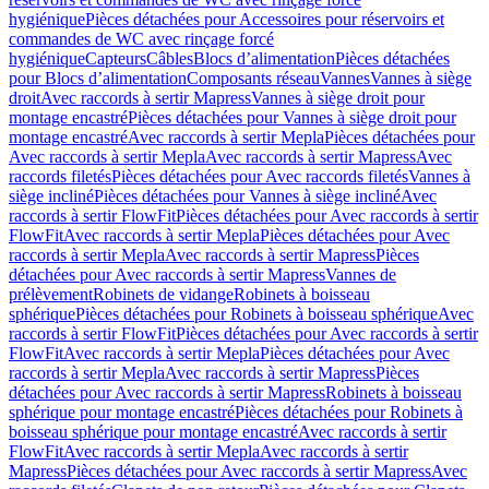
hygiénique
Pièces détachées pour Accessoires pour réservoirs et
commandes de WC avec rinçage forcé
hygiénique
Capteurs
Câbles
Blocs d’alimentation
Pièces détachées
pour Blocs d’alimentation
Composants réseau
Vannes
Vannes à siège
droit
Avec raccords à sertir Mapress
Vannes à siège droit pour
montage encastré
Pièces détachées pour Vannes à siège droit pour
montage encastré
Avec raccords à sertir Mepla
Pièces détachées pour
Avec raccords à sertir Mepla
Avec raccords à sertir Mapress
Avec
raccords filetés
Pièces détachées pour Avec raccords filetés
Vannes à
siège incliné
Pièces détachées pour Vannes à siège incliné
Avec
raccords à sertir FlowFit
Pièces détachées pour Avec raccords à sertir
FlowFit
Avec raccords à sertir Mepla
Pièces détachées pour Avec
raccords à sertir Mepla
Avec raccords à sertir Mapress
Pièces
détachées pour Avec raccords à sertir Mapress
Vannes de
prélèvement
Robinets de vidange
Robinets à boisseau
sphérique
Pièces détachées pour Robinets à boisseau sphérique
Avec
raccords à sertir FlowFit
Pièces détachées pour Avec raccords à sertir
FlowFit
Avec raccords à sertir Mepla
Pièces détachées pour Avec
raccords à sertir Mepla
Avec raccords à sertir Mapress
Pièces
détachées pour Avec raccords à sertir Mapress
Robinets à boisseau
sphérique pour montage encastré
Pièces détachées pour Robinets à
boisseau sphérique pour montage encastré
Avec raccords à sertir
FlowFit
Avec raccords à sertir Mepla
Avec raccords à sertir
Mapress
Pièces détachées pour Avec raccords à sertir Mapress
Avec