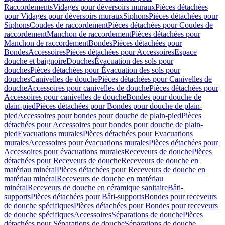
Raccordements
Vidages pour déversoirs muraux
Pièces détachées
pour Vidages pour déversoirs muraux
Siphons
Pièces détachées pour
Siphons
Coudes de raccordement
Pièces détachées pour Coudes de
raccordement
Manchon de raccordement
Pièces détachées pour
Manchon de raccordement
Bondes
Pièces détachées pour
Bondes
Accessoires
Pièces détachées pour Accessoires
Espace
douche et baignoire
Douches
Évacuation des sols pour
douches
Pièces détachées pour Évacuation des sols pour
douches
Canivelles de douche
Pièces détachées pour Canivelles de
douche
Accessoires pour canivelles de douche
Pièces détachées pour
Accessoires pour canivelles de douche
Bondes pour douche de
plain-pied
Pièces détachées pour Bondes pour douche de plain-
pied
Accessoires pour bondes pour douche de plain-pied
Pièces
détachées pour Accessoires pour bondes pour douche de plain-
pied
Evacuations murales
Pièces détachées pour Evacuations
murales
Accessoires pour évacuations murales
Pièces détachées pour
Accessoires pour évacuations murales
Receveurs de douche
Pièces
détachées pour Receveurs de douche
Receveurs de douche en
matériau minéral
Pièces détachées pour Receveurs de douche en
matériau minéral
Receveurs de douche en matériau
minéral
Receveurs de douche en céramique sanitaire
Bâti-
supports
Pièces détachées pour Bâti-supports
Bondes pour receveurs
de douche spécifiques
Pièces détachées pour Bondes pour receveurs
de douche spécifiques
Accessoires
Séparations de douche
Pièces
détachées pour Séparations de douche
Séparations de douche