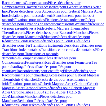
Raccordements
Compensateurs
Pièces détachées pour
Compensateurs
Traversées
Accessoires pour Geberit Mapress Acier
Inox
Pièces détachées pour Accessoires pour Geberit Mapress Acier
Inox
Isolations pour raccordements
Etanchements pour tubes et
raccords
Fixations pour tubes
Fixations de raccordements
Pièces
détachées pour Fixations de raccordements
Joints d'étanchéité
Jeux de
vis pour assemblages à bride
Geberit Mapress Therm
Tubes
Therm
Raccords
Pièces détachées pour Raccords
Manchons
Pièces
détachées pour Manchons
Réductions
Pièces détachées pour
Réductions
Coudes
Pièces détachées pour Coudes
Tés
Pièces
détachées pour Tés
Transitions indémontables
Pièces détachées pour
Transitions indémontables
Transitions et raccords, démontables
Pièces
détachées pour Transitions et raccords,
démontables
Compensateurs
Pièces détachées pour
Compensateurs
Fermetures
Pièces détachées pour Fermetures
Tés
pour chauffage
Pièces détachées pour Tés pour
chauffage
Raccordements pour chauffage
Pièces détachées pour
Raccordements pour chauffage
Accessoires pour Geberit Mapress
Therm
Joints d’étanchéité
Packs de vis pour assemblages à
bride
Fixations pour tubes
Geberit Mapress Acier Carbone
Geberit
Mapress Acier Carbone
Pièces détachées pour Geberit Mapress
Acier Carbone
Tubes 1.0034 (E 195)
Tubes 1.0215 (E
220)
Mamelons
Manchons
Pièces détachées pour
Manchons
Réductions
Pièces détachées pour
Réductions
Coudes
Pièces détachées pour Coudes
Tés
Pièces