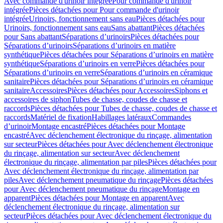
Avec commande d'urinoir intégrée
Pour commande d'urinoir
intégrée
Pièces détachées pour Pour commande d'urinoir
intégrée
Urinoirs, fonctionnement sans eau
Pièces détachées pour
Urinoirs, fonctionnement sans eau
Sans abattant
Pièces détachées
pour Sans abattant
Séparations d’urinoirs
Pièces détachées pour
Séparations d’urinoirs
Séparations d’urinoirs en matière
synthétique
Pièces détachées pour Séparations d’urinoirs en matière
synthétique
Séparations d’urinoirs en verre
Pièces détachées pour
Séparations d’urinoirs en verre
Séparations d’urinoirs en céramique
sanitaire
Pièces détachées pour Séparations d’urinoirs en céramique
sanitaire
Accessoires
Pièces détachées pour Accessoires
Siphons et
accessoires de siphon
Tubes de chasse, coudes de chasse et
raccords
Pièces détachées pour Tubes de chasse, coudes de chasse et
raccords
Matériel de fixation
Habillages latéraux
Commandes
dʼurinoir
Montage encastré
Pièces détachées pour Montage
encastré
Avec déclenchement électronique du rinçage, alimentation
sur secteur
Pièces détachées pour Avec déclenchement électronique
du rinçage, alimentation sur secteur
Avec déclenchement
électronique du rinçage, alimentation par piles
Pièces détachées pour
Avec déclenchement électronique du rinçage, alimentation par
piles
Avec déclenchement pneumatique du rinçage
Pièces détachées
pour Avec déclenchement pneumatique du rinçage
Montage en
apparent
Pièces détachées pour Montage en apparent
Avec
déclenchement électronique du rinçage, alimentation sur
secteur
Pièces détachées pour Avec déclenchement électronique du