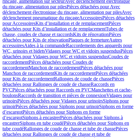
rinçage, alimentation sur secteur
Avec déclenchement électronique
du rinçage, alimentation par piles
Pièces détachées pour Avec
déclenchement électronique du rinçage, alimentation par piles
Avec
déclenchement pneumatique du rinçage
Accessoires
Pièces détachées
pour Accessoires
Kits d’installation et de remplacement
Pièces
détachées pour Kits d’installation et de remplacement
Tubes de
chasse, coudes de chasse et raccords
Kits de rénovation
Pièces
détachées pour Kits de rénovation
Plaques de fermeture
Autres
accessoires
Aides à la commande
Raccordements des appareils pour
WC, urinoirs et bidets
Vidages pour WC et vidoirs suspendus
Pièces
détachées pour Vidages pour WC et vidoirs suspendus
Coudes de
raccordement
Pièces détachées pour Coudes de
raccordement
Manchon de raccordement
Pièces détachées pour
Manchon de raccordement
Kits de raccordement
Pièces détachées
pour Kits de raccordement
Rallonges de coude de chasse
Pièces
détachées pour Rallonges de coude de chasse
Raccords en
PVC
Pièces détachées pour Raccords en PVC
Manchettes et cache-
boulons
Raccords de transition et pièces de connexion
Vidages pour
urinoirs
Pièces détachées pour Vidages pour urinoirs
Siphons pour
urinoir
Pièces détachées pour Siphons pour urinoir
Siphons en forme
d’escargot
Pièces détachées pour Siphons en forme
d’escargot
Siphons à encastrer
Pièces détachées pour Siphons à
encastrer
Siphons en tube coudé
Pièces détachées pour Siphons en
tube coudé
Rallonges de coude de chasse et tube de chasse
Pièces
détachées pour Rallonges de coude de chasse et tube de