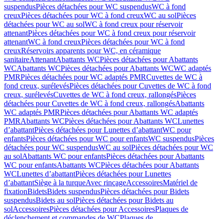
suspendus
Pièces détachées pour WC suspendus
WC à fond
creux
Pièces détachées pour WC à fond creux
WC au sol
Pièces
détachées pour WC au sol
WC à fond creux pour réservoir
attenant
Pièces détachées pour WC à fond creux pour réservoir
attenant
WC à fond creux
Pièces détachées pour WC à fond
creux
Réservoirs apparents pour WC, en céramique
sanitaire
Attenant
Abattants WC
Pièces détachées pour Abattants
WC
Abattants WC
Pièces détachées pour Abattants WC
WC adaptés
PMR
Pièces détachées pour WC adaptés PMR
Cuvettes de WC à
fond creux, surélevés
Pièces détachées pour Cuvettes de WC à fond
creux, surélevés
Cuvettes de WC à fond creux, rallongés
Pièces
détachées pour Cuvettes de WC à fond creux, rallongés
Abattants
WC adaptés PMR
Pièces détachées pour Abattants WC adaptés
PMR
Abattants WC
Pièces détachées pour Abattants WC
Lunettes
d’abattant
Pièces détachées pour Lunettes d’abattant
WC pour
enfants
Pièces détachées pour WC pour enfants
WC suspendus
Pièces
détachées pour WC suspendus
WC au sol
Pièces détachées pour WC
au sol
Abattants WC pour enfants
Pièces détachées pour Abattants
WC pour enfants
Abattants WC
Pièces détachées pour Abattants
WC
Lunettes d’abattant
Pièces détachées pour Lunettes
d’abattant
Siège à la turque
Avec rinçage
Accessoires
Matériel de
fixation
Bidets
Bidets suspendus
Pièces détachées pour Bidets
suspendus
Bidets au sol
Pièces détachées pour Bidets au
sol
Accessoires
Pièces détachées pour Accessoires
Plaques de
déclenchement et commandes de WC
Plaques de