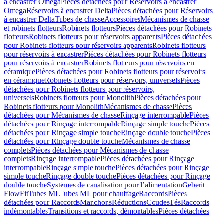
à encastrer Omega
Pièces détachées pour Réservoirs à encastrer
Omega
Réservoirs à encastrer Delta
Pièces détachées pour Réservoirs
à encastrer Delta
Tubes de chasse
Accessoires
Mécanismes de chasse
et robinets flotteurs
Robinets flotteurs
Pièces détachées pour Robinets
flotteurs
Robinets flotteurs pour réservoirs apparents
Pièces détachées
pour Robinets flotteurs pour réservoirs apparents
Robinets flotteurs
pour réservoirs à encastrer
Pièces détachées pour Robinets flotteurs
pour réservoirs à encastrer
Robinets flotteurs pour réservoirs en
céramique
Pièces détachées pour Robinets flotteurs pour réservoirs
en céramique
Robinets flotteurs pour réservoirs, universels
Pièces
détachées pour Robinets flotteurs pour réservoirs,
universels
Robinets flotteurs pour Monolith
Pièces détachées pour
Robinets flotteurs pour Monolith
Mécanismes de chasse
Pièces
détachées pour Mécanismes de chasse
Rinçage interrompable
Pièces
détachées pour Rinçage interrompable
Rinçage simple touche
Pièces
détachées pour Rinçage simple touche
Rinçage double touche
Pièces
détachées pour Rinçage double touche
Mécanismes de chasse
complets
Pièces détachées pour Mécanismes de chasse
complets
Rinçage interrompable
Pièces détachées pour Rinçage
interrompable
Rinçage simple touche
Pièces détachées pour Rinçage
simple touche
Rinçage double touche
Pièces détachées pour Rinçage
double touche
Systèmes de canalisation pour l’alimentation
Geberit
FlowFit
Tubes ML
Tubes ML pour chauffage
Raccords
Pièces
détachées pour Raccords
Manchons
Réductions
Coudes
Tés
Raccords
indémontables
Transitions et raccords, démontables
Pièces détachées