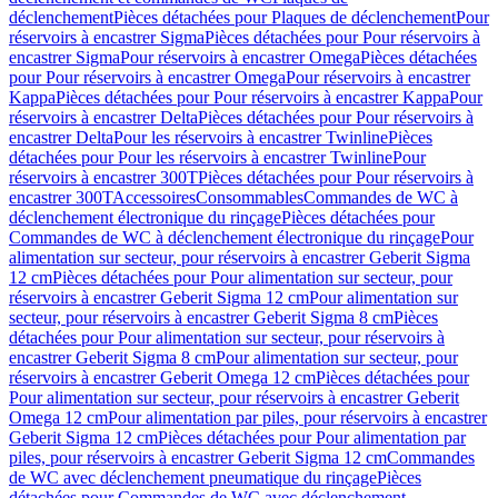
déclenchement
Pièces détachées pour Plaques de déclenchement
Pour
réservoirs à encastrer Sigma
Pièces détachées pour Pour réservoirs à
encastrer Sigma
Pour réservoirs à encastrer Omega
Pièces détachées
pour Pour réservoirs à encastrer Omega
Pour réservoirs à encastrer
Kappa
Pièces détachées pour Pour réservoirs à encastrer Kappa
Pour
réservoirs à encastrer Delta
Pièces détachées pour Pour réservoirs à
encastrer Delta
Pour les réservoirs à encastrer Twinline
Pièces
détachées pour Pour les réservoirs à encastrer Twinline
Pour
réservoirs à encastrer 300T
Pièces détachées pour Pour réservoirs à
encastrer 300T
Accessoires
Consommables
Commandes de WC à
déclenchement électronique du rinçage
Pièces détachées pour
Commandes de WC à déclenchement électronique du rinçage
Pour
alimentation sur secteur, pour réservoirs à encastrer Geberit Sigma
12 cm
Pièces détachées pour Pour alimentation sur secteur, pour
réservoirs à encastrer Geberit Sigma 12 cm
Pour alimentation sur
secteur, pour réservoirs à encastrer Geberit Sigma 8 cm
Pièces
détachées pour Pour alimentation sur secteur, pour réservoirs à
encastrer Geberit Sigma 8 cm
Pour alimentation sur secteur, pour
réservoirs à encastrer Geberit Omega 12 cm
Pièces détachées pour
Pour alimentation sur secteur, pour réservoirs à encastrer Geberit
Omega 12 cm
Pour alimentation par piles, pour réservoirs à encastrer
Geberit Sigma 12 cm
Pièces détachées pour Pour alimentation par
piles, pour réservoirs à encastrer Geberit Sigma 12 cm
Commandes
de WC avec déclenchement pneumatique du rinçage
Pièces
détachées pour Commandes de WC avec déclenchement