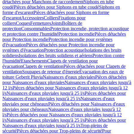
détachées pour Manchons de raccordement
Siphons en tube
coudé
Pièces détachées pour Siphons en tube coudé
Siphons en
forme d'escargot
Pièces détachées pour Siphons en forme
d'escargot
Accessoires
Colliers
Fixations pour
colliers
Coques
Fermetures
Joints
Boîtiers de
protection
Consommables
Protection incendie, protection acoustique
et protection contre l'humidité
Protection incendie
Pièces détachées
pour Protection incendie
Protection incendie pour systèmes
d'évacuation
Pièces détachées pour Protection incendie pour
systèmes d'évacuation
Protection acoustique
Isolations des bruits
solidiens
Isolations des bruits solidiens et aériens
Protection contre
l'humidité
Etanchements
Clapets de ventilation pour
évacuation
Clapets de ventilation
Pièces détachées pour Clapets de
ventilation
Soupapes de retenue d'énergie
Évacuation des eaux de
toiture Geberit Pluvia
Naissances d'eaux pluviales
Pièces détachées
pour Naissances d'eaux pluviales
Naissances d'eaux pluviales jusqu'à
12 l/s
Pièces détachées pour Naissances d'eaux pluviales jusqu'à 12
l/s
Naissances d'eaux pluviales jusqu'à 25 l/s
Pièces détachées pour
Naissances d'eaux pluviales jusqu'à 25 l/s
Naissances d'eaux
pluviales pour chéneaux
Pièces détachées pour Naissances d'eaux
pluviales pour chéneaux
Naissances d'eaux pluviales jusqu'à 12
l/s
Pièces détachées pour Naissances d'eaux pluviales jusqu'à 12
l/s
Naissances d'eaux pluviales jusqu'à 25 l/s
Pièces détachées pour
Naissances d'eaux pluviales jusqu'à 25 l/s
Trop-pleins de
sécurité
Pièces détachées pour Trop-pleins de sécurité
Pour