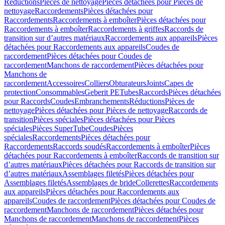
Réductions
Pièces de nettoyage
Pièces détachées pour Pièces de
nettoyage
Raccordements
Pièces détachées pour
Raccordements
Raccordements à emboîter
Pièces détachées pour
Raccordements à emboîter
Raccordements à griffes
Raccords de
transition sur d’autres matériaux
Raccordements aux appareils
Pièces
détachées pour Raccordements aux appareils
Coudes de
raccordement
Pièces détachées pour Coudes de
raccordement
Manchons de raccordement
Pièces détachées pour
Manchons de
raccordement
Accessoires
Colliers
Obturateurs
Joints
Capes de
protection
Consommables
Geberit PE
Tubes
Raccords
Pièces détachées
pour Raccords
Coudes
Embranchements
Réductions
Pièces de
nettoyage
Pièces détachées pour Pièces de nettoyage
Raccords de
transition
Pièces spéciales
Pièces détachées pour Pièces
spéciales
Pièces SuperTube
Coudes
Pièces
spéciales
Raccordements
Pièces détachées pour
Raccordements
Raccords soudés
Raccordements à emboîter
Pièces
détachées pour Raccordements à emboîter
Raccords de transition sur
d’autres matériaux
Pièces détachées pour Raccords de transition sur
d’autres matériaux
Assemblages filetés
Pièces détachées pour
Assemblages filetés
Assemblages de bride
Collerettes
Raccordements
aux appareils
Pièces détachées pour Raccordements aux
appareils
Coudes de raccordement
Pièces détachées pour Coudes de
raccordement
Manchons de raccordement
Pièces détachées pour
Manchons de raccordement
Manchons de raccordement
Pièces