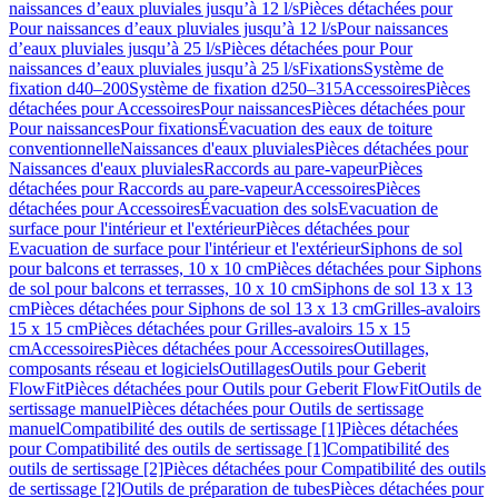
naissances d’eaux pluviales jusqu’à 12 l/s
Pièces détachées pour
Pour naissances d’eaux pluviales jusqu’à 12 l/s
Pour naissances
d’eaux pluviales jusqu’à 25 l/s
Pièces détachées pour Pour
naissances d’eaux pluviales jusqu’à 25 l/s
Fixations
Système de
fixation d40–200
Système de fixation d250–315
Accessoires
Pièces
détachées pour Accessoires
Pour naissances
Pièces détachées pour
Pour naissances
Pour fixations
Évacuation des eaux de toiture
conventionnelle
Naissances d'eaux pluviales
Pièces détachées pour
Naissances d'eaux pluviales
Raccords au pare-vapeur
Pièces
détachées pour Raccords au pare-vapeur
Accessoires
Pièces
détachées pour Accessoires
Évacuation des sols
Evacuation de
surface pour l'intérieur et l'extérieur
Pièces détachées pour
Evacuation de surface pour l'intérieur et l'extérieur
Siphons de sol
pour balcons et terrasses, 10 x 10 cm
Pièces détachées pour Siphons
de sol pour balcons et terrasses, 10 x 10 cm
Siphons de sol 13 x 13
cm
Pièces détachées pour Siphons de sol 13 x 13 cm
Grilles-avaloirs
15 x 15 cm
Pièces détachées pour Grilles-avaloirs 15 x 15
cm
Accessoires
Pièces détachées pour Accessoires
Outillages,
composants réseau et logiciels
Outillages
Outils pour Geberit
FlowFit
Pièces détachées pour Outils pour Geberit FlowFit
Outils de
sertissage manuel
Pièces détachées pour Outils de sertissage
manuel
Compatibilité des outils de sertissage [1]
Pièces détachées
pour Compatibilité des outils de sertissage [1]
Compatibilité des
outils de sertissage [2]
Pièces détachées pour Compatibilité des outils
de sertissage [2]
Outils de préparation de tubes
Pièces détachées pour