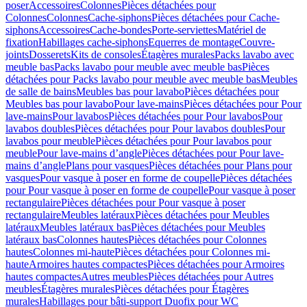
poser
Accessoires
Colonnes
Pièces détachées pour
Colonnes
Colonnes
Cache-siphons
Pièces détachées pour Cache-
siphons
Accessoires
Cache-bondes
Porte-serviettes
Matériel de
fixation
Habillages cache-siphons
Equerres de montage
Couvre-
joints
Dosserets
Kits de consoles
Étagères murales
Packs lavabo avec
meuble bas
Packs lavabo pour meuble avec meuble bas
Pièces
détachées pour Packs lavabo pour meuble avec meuble bas
Meubles
de salle de bains
Meubles bas pour lavabo
Pièces détachées pour
Meubles bas pour lavabo
Pour lave-mains
Pièces détachées pour Pour
lave-mains
Pour lavabos
Pièces détachées pour Pour lavabos
Pour
lavabos doubles
Pièces détachées pour Pour lavabos doubles
Pour
lavabos pour meuble
Pièces détachées pour Pour lavabos pour
meuble
Pour lave-mains d’angle
Pièces détachées pour Pour lave-
mains d’angle
Plans pour vasques
Pièces détachées pour Plans pour
vasques
Pour vasque à poser en forme de coupelle
Pièces détachées
pour Pour vasque à poser en forme de coupelle
Pour vasque à poser
rectangulaire
Pièces détachées pour Pour vasque à poser
rectangulaire
Meubles latéraux
Pièces détachées pour Meubles
latéraux
Meubles latéraux bas
Pièces détachées pour Meubles
latéraux bas
Colonnes hautes
Pièces détachées pour Colonnes
hautes
Colonnes mi-haute
Pièces détachées pour Colonnes mi-
haute
Armoires hautes compactes
Pièces détachées pour Armoires
hautes compactes
Autres meubles
Pièces détachées pour Autres
meubles
Étagères murales
Pièces détachées pour Étagères
murales
Habillages pour bâti-support Duofix pour WC