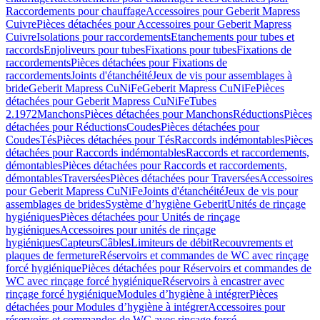
Raccordements pour chauffage
Accessoires pour Geberit Mapress
Cuivre
Pièces détachées pour Accessoires pour Geberit Mapress
Cuivre
Isolations pour raccordements
Etanchements pour tubes et
raccords
Enjoliveurs pour tubes
Fixations pour tubes
Fixations de
raccordements
Pièces détachées pour Fixations de
raccordements
Joints d'étanchéité
Jeux de vis pour assemblages à
bride
Geberit Mapress CuNiFe
Geberit Mapress CuNiFe
Pièces
détachées pour Geberit Mapress CuNiFe
Tubes
2.1972
Manchons
Pièces détachées pour Manchons
Réductions
Pièces
détachées pour Réductions
Coudes
Pièces détachées pour
Coudes
Tés
Pièces détachées pour Tés
Raccords indémontables
Pièces
détachées pour Raccords indémontables
Raccords et raccordements,
démontables
Pièces détachées pour Raccords et raccordements,
démontables
Traversées
Pièces détachées pour Traversées
Accessoires
pour Geberit Mapress CuNiFe
Joints d'étanchéité
Jeux de vis pour
assemblages de brides
Système d’hygiène Geberit
Unités de rinçage
hygiéniques
Pièces détachées pour Unités de rinçage
hygiéniques
Accessoires pour unités de rinçage
hygiéniques
Capteurs
Câbles
Limiteurs de débit
Recouvrements et
plaques de fermeture
Réservoirs et commandes de WC avec rinçage
forcé hygiénique
Pièces détachées pour Réservoirs et commandes de
WC avec rinçage forcé hygiénique
Réservoirs à encastrer avec
rinçage forcé hygiénique
Modules d’hygiène à intégrer
Pièces
détachées pour Modules d’hygiène à intégrer
Accessoires pour
réservoirs et commandes de WC avec rinçage forcé