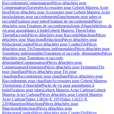
Raccordements
Compensateurs
Pièces détachées pour
Compensateurs
Traversées
Accessoires pour Geberit Mapress Acier
Inox
Pièces détachées pour Accessoires pour Geberit Mapress Acier
Inox
Isolations pour raccordements
Etanchements pour tubes et
raccords
Fixations pour tubes
Fixations de raccordements
Pièces
détachées pour Fixations de raccordements
Joints d'étanchéité
Jeux de
vis pour assemblages à bride
Geberit Mapress Therm
Tubes
Therm
Raccords
Pièces détachées pour Raccords
Manchons
Pièces
détachées pour Manchons
Réductions
Pièces détachées pour
Réductions
Coudes
Pièces détachées pour Coudes
Tés
Pièces
détachées pour Tés
Transitions indémontables
Pièces détachées pour
Transitions indémontables
Transitions et raccords, démontables
Pièces
détachées pour Transitions et raccords,
démontables
Compensateurs
Pièces détachées pour
Compensateurs
Fermetures
Pièces détachées pour Fermetures
Tés
pour chauffage
Pièces détachées pour Tés pour
chauffage
Raccordements pour chauffage
Pièces détachées pour
Raccordements pour chauffage
Accessoires pour Geberit Mapress
Therm
Joints d’étanchéité
Packs de vis pour assemblages à
bride
Fixations pour tubes
Geberit Mapress Acier Carbone
Geberit
Mapress Acier Carbone
Pièces détachées pour Geberit Mapress
Acier Carbone
Tubes 1.0034 (E 195)
Tubes 1.0215 (E
220)
Mamelons
Manchons
Pièces détachées pour
Manchons
Réductions
Pièces détachées pour
Réductions
Coudes
Pièces détachées pour Coudes
Tés
Pièces