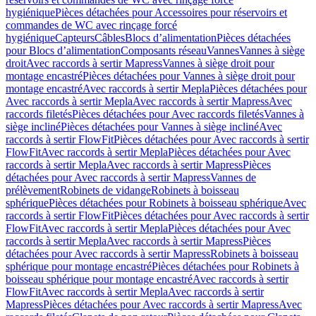
hygiénique
Pièces détachées pour Accessoires pour réservoirs et
commandes de WC avec rinçage forcé
hygiénique
Capteurs
Câbles
Blocs d’alimentation
Pièces détachées
pour Blocs d’alimentation
Composants réseau
Vannes
Vannes à siège
droit
Avec raccords à sertir Mapress
Vannes à siège droit pour
montage encastré
Pièces détachées pour Vannes à siège droit pour
montage encastré
Avec raccords à sertir Mepla
Pièces détachées pour
Avec raccords à sertir Mepla
Avec raccords à sertir Mapress
Avec
raccords filetés
Pièces détachées pour Avec raccords filetés
Vannes à
siège incliné
Pièces détachées pour Vannes à siège incliné
Avec
raccords à sertir FlowFit
Pièces détachées pour Avec raccords à sertir
FlowFit
Avec raccords à sertir Mepla
Pièces détachées pour Avec
raccords à sertir Mepla
Avec raccords à sertir Mapress
Pièces
détachées pour Avec raccords à sertir Mapress
Vannes de
prélèvement
Robinets de vidange
Robinets à boisseau
sphérique
Pièces détachées pour Robinets à boisseau sphérique
Avec
raccords à sertir FlowFit
Pièces détachées pour Avec raccords à sertir
FlowFit
Avec raccords à sertir Mepla
Pièces détachées pour Avec
raccords à sertir Mepla
Avec raccords à sertir Mapress
Pièces
détachées pour Avec raccords à sertir Mapress
Robinets à boisseau
sphérique pour montage encastré
Pièces détachées pour Robinets à
boisseau sphérique pour montage encastré
Avec raccords à sertir
FlowFit
Avec raccords à sertir Mepla
Avec raccords à sertir
Mapress
Pièces détachées pour Avec raccords à sertir Mapress
Avec