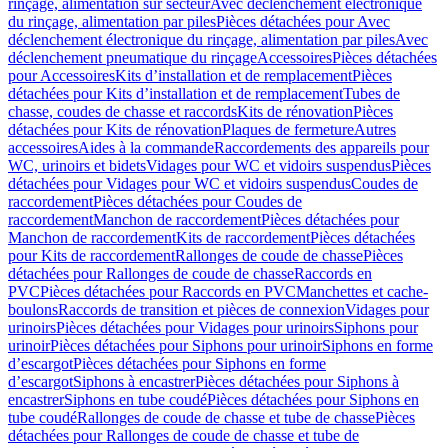
rinçage, alimentation sur secteur
Avec déclenchement électronique
du rinçage, alimentation par piles
Pièces détachées pour Avec
déclenchement électronique du rinçage, alimentation par piles
Avec
déclenchement pneumatique du rinçage
Accessoires
Pièces détachées
pour Accessoires
Kits d’installation et de remplacement
Pièces
détachées pour Kits d’installation et de remplacement
Tubes de
chasse, coudes de chasse et raccords
Kits de rénovation
Pièces
détachées pour Kits de rénovation
Plaques de fermeture
Autres
accessoires
Aides à la commande
Raccordements des appareils pour
WC, urinoirs et bidets
Vidages pour WC et vidoirs suspendus
Pièces
détachées pour Vidages pour WC et vidoirs suspendus
Coudes de
raccordement
Pièces détachées pour Coudes de
raccordement
Manchon de raccordement
Pièces détachées pour
Manchon de raccordement
Kits de raccordement
Pièces détachées
pour Kits de raccordement
Rallonges de coude de chasse
Pièces
détachées pour Rallonges de coude de chasse
Raccords en
PVC
Pièces détachées pour Raccords en PVC
Manchettes et cache-
boulons
Raccords de transition et pièces de connexion
Vidages pour
urinoirs
Pièces détachées pour Vidages pour urinoirs
Siphons pour
urinoir
Pièces détachées pour Siphons pour urinoir
Siphons en forme
d’escargot
Pièces détachées pour Siphons en forme
d’escargot
Siphons à encastrer
Pièces détachées pour Siphons à
encastrer
Siphons en tube coudé
Pièces détachées pour Siphons en
tube coudé
Rallonges de coude de chasse et tube de chasse
Pièces
détachées pour Rallonges de coude de chasse et tube de