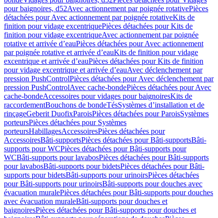
pour baignoires, d52
Avec actionnement par poignée rotative
Pièces
détachées pour Avec actionnement par poignée rotative
Kits de
finition pour vidage excentrique
Pièces détachées pour Kits de
finition pour vidage excentrique
Avec actionnement par poignée
rotative et arrivée d’eau
Pièces détachées pour Avec actionnement
par poignée rotative et arrivée d’eau
Kits de finition pour vidage
excentrique et arrivée d’eau
Pièces détachées pour Kits de finition
pour vidage excentrique et arrivée d’eau
Avec déclenchement par
pression PushControl
Pièces détachées pour Avec déclenchement par
pression PushControl
Avec cache-bonde
Pièces détachées pour Avec
cache-bonde
Accessoires pour vidages pour baignoires
Kits de
raccordement
Bouchons de bonde
Tés
Systèmes d’installation et de
rinçage
Geberit Duofix
Parois
Pièces détachées pour Parois
Systèmes
porteurs
Pièces détachées pour Systèmes
porteurs
Habillages
Accessoires
Pièces détachées pour
Accessoires
Bâti-supports
Pièces détachées pour Bâti-supports
Bâti-
supports pour WC
Pièces détachées pour Bâti-supports pour
WC
Bâti-supports pour lavabos
Pièces détachées pour Bâti-supports
pour lavabos
Bâti-supports pour bidets
Pièces détachées pour Bâti-
supports pour bidets
Bâti-supports pour urinoirs
Pièces détachées
pour Bâti-supports pour urinoirs
Bâti-supports pour douches avec
évacuation murale
Pièces détachées pour Bâti-supports pour douches
avec évacuation murale
Bâti-supports pour douches et
baignoires
Pièces détachées pour Bâti-supports pour douches et