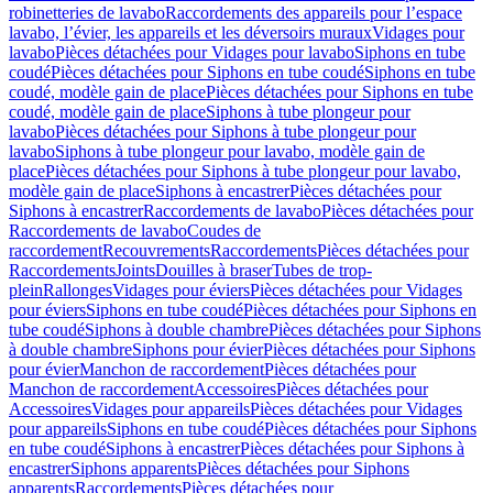
robinetteries de lavabo
Raccordements des appareils pour l’espace
lavabo, l’évier, les appareils et les déversoirs muraux
Vidages pour
lavabo
Pièces détachées pour Vidages pour lavabo
Siphons en tube
coudé
Pièces détachées pour Siphons en tube coudé
Siphons en tube
coudé, modèle gain de place
Pièces détachées pour Siphons en tube
coudé, modèle gain de place
Siphons à tube plongeur pour
lavabo
Pièces détachées pour Siphons à tube plongeur pour
lavabo
Siphons à tube plongeur pour lavabo, modèle gain de
place
Pièces détachées pour Siphons à tube plongeur pour lavabo,
modèle gain de place
Siphons à encastrer
Pièces détachées pour
Siphons à encastrer
Raccordements de lavabo
Pièces détachées pour
Raccordements de lavabo
Coudes de
raccordement
Recouvrements
Raccordements
Pièces détachées pour
Raccordements
Joints
Douilles à braser
Tubes de trop-
plein
Rallonges
Vidages pour éviers
Pièces détachées pour Vidages
pour éviers
Siphons en tube coudé
Pièces détachées pour Siphons en
tube coudé
Siphons à double chambre
Pièces détachées pour Siphons
à double chambre
Siphons pour évier
Pièces détachées pour Siphons
pour évier
Manchon de raccordement
Pièces détachées pour
Manchon de raccordement
Accessoires
Pièces détachées pour
Accessoires
Vidages pour appareils
Pièces détachées pour Vidages
pour appareils
Siphons en tube coudé
Pièces détachées pour Siphons
en tube coudé
Siphons à encastrer
Pièces détachées pour Siphons à
encastrer
Siphons apparents
Pièces détachées pour Siphons
apparents
Raccordements
Pièces détachées pour