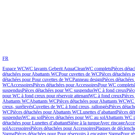
FR
Espace WC
WC lavants Geberit AquaClean
WC complets
Pièces déta
détachées pour Abattants WC
Pour cuvettes de WC
Pièces détachées 
détachées pour Pour cuvettes de WC
Panneau design
Pièces détachées
WC
Accessoires
Pièces détachées pour Accessoires
Pour WC complets
suspendus
Pièces détachées pour WC suspendus
WC à fond creux
Pièc
pour WC à fond creux pour réservoir attenant
WC à fond creux
Pièces
Abattants WC
Abattants WC
Pièces détachées pour Abattants WC
WC 
creux, surélevés
Cuvettes de WC à fond creux, rallongés
Pièces détach
WC
Pièces détachées pour Abattants WC
Lunettes d’abattant
Pièces dé
suspendus
WC au sol
Pièces détachées pour WC au sol
Abattants WC p
détachées pour Lunettes d’abattant
Siège à la turque
Avec rinçage
Acce
sol
Accessoires
Pièces détachées pour Accessoires
Plaques de déclenc
Sigma
Pièces détachées pour Pour réservoirs à encastrer Sigma
Pour ré