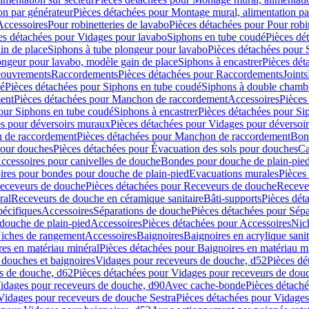
on par générateur
Pièces détachées pour Montage mural, alimentation pa
Accessoires
Pour robinetteries de lavabo
Pièces détachées pour Pour robi
es détachées pour Vidages pour lavabo
Siphons en tube coudé
Pièces dé
in de place
Siphons à tube plongeur pour lavabo
Pièces détachées pour 
ongeur pour lavabo, modèle gain de place
Siphons à encastrer
Pièces dét
ouvrements
Raccordements
Pièces détachées pour Raccordements
Joints
dé
Pièces détachées pour Siphons en tube coudé
Siphons à double chamb
ent
Pièces détachées pour Manchon de raccordement
Accessoires
Pièces
our Siphons en tube coudé
Siphons à encastrer
Pièces détachées pour Sip
s pour déversoirs muraux
Pièces détachées pour Vidages pour déversoi
 de raccordement
Pièces détachées pour Manchon de raccordement
Bon
pour douches
Pièces détachées pour Évacuation des sols pour douches
Ca
ccessoires pour canivelles de douche
Bondes pour douche de plain-pie
ires pour bondes pour douche de plain-pied
Evacuations murales
Pièces
eceveurs de douche
Pièces détachées pour Receveurs de douche
Receve
ral
Receveurs de douche en céramique sanitaire
Bâti-supports
Pièces dét
pécifiques
Accessoires
Séparations de douche
Pièces détachées pour Sép
 douche de plain-pied
Accessoires
Pièces détachées pour Accessoires
Nic
Niches de rangement
Accessoires
Baignoires
Baignoires en acrylique sanit
res en matériau minéral
Pièces détachées pour Baignoires en matériau m
douches et baignoires
Vidages pour receveurs de douche, d52
Pièces dé
s de douche, d62
Pièces détachées pour Vidages pour receveurs de dou
Vidages pour receveurs de douche, d90
Avec cache-bonde
Pièces détach
Vidages pour receveurs de douche Sestra
Pièces détachées pour Vidages