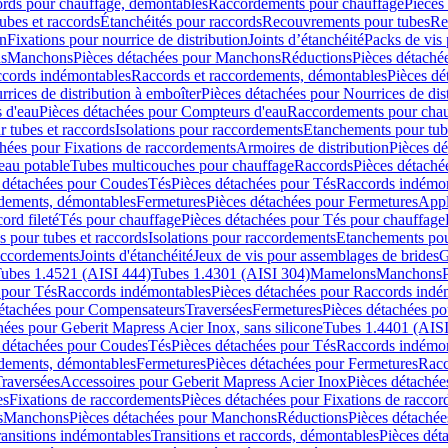
cords pour chauffage, démontables
Raccordements pour chauffage
Pièces
ubes et raccords
Étanchéités pour raccords
Recouvrements pour tubes
Re
on
Fixations pour nourrice de distribution
Joints d’étanchéité
Packs de vis
ds
Manchons
Pièces détachées pour Manchons
Réductions
Pièces détaché
ccords indémontables
Raccords et raccordements, démontables
Pièces dé
rrices de distribution à emboîter
Pièces détachées pour Nourrices de dis
 d'eau
Pièces détachées pour Compteurs d'eau
Raccordements pour chau
r tubes et raccords
Isolations pour raccordements
Etanchements pour tube
chées pour Fixations de raccordements
Armoires de distribution
Pièces dé
eau potable
Tubes multicouches pour chauffage
Raccords
Pièces détaché
 détachées pour Coudes
Tés
Pièces détachées pour Tés
Raccords indémon
rdements, démontables
Fermetures
Pièces détachées pour Fermetures
Appl
ord fileté
Tés pour chauffage
Pièces détachées pour Tés pour chauffage
ns pour tubes et raccords
Isolations pour raccordements
Etanchements pour
raccordements
Joints d'étanchéité
Jeux de vis pour assemblages de brides
G
ubes 1.4521 (AISI 444)
Tubes 1.4301 (AISI 304)
Mamelons
Manchons
 pour Tés
Raccords indémontables
Pièces détachées pour Raccords indé
détachées pour Compensateurs
Traversées
Fermetures
Pièces détachées po
hées pour Geberit Mapress Acier Inox, sans silicone
Tubes 1.4401 (AISI
 détachées pour Coudes
Tés
Pièces détachées pour Tés
Raccords indémon
rdements, démontables
Fermetures
Pièces détachées pour Fermetures
Racc
raversées
Accessoires pour Geberit Mapress Acier Inox
Pièces détachée
es
Fixations de raccordements
Pièces détachées pour Fixations de racco
s
Manchons
Pièces détachées pour Manchons
Réductions
Pièces détachée
ransitions indémontables
Transitions et raccords, démontables
Pièces dét