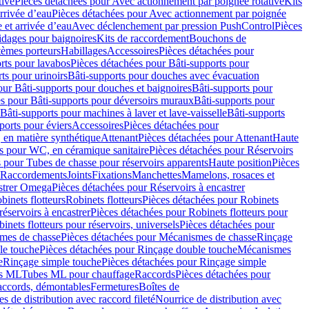
tive
Pièces détachées pour Avec actionnement par poignée rotative
Kits
rrivée d’eau
Pièces détachées pour Avec actionnement par poignée
 et arrivée d’eau
Avec déclenchement par pression PushControl
Pièces
idages pour baignoires
Kits de raccordement
Bouchons de
tèmes porteurs
Habillages
Accessoires
Pièces détachées pour
rts pour lavabos
Pièces détachées pour Bâti-supports pour
ts pour urinoirs
Bâti-supports pour douches avec évacuation
our Bâti-supports pour douches et baignoires
Bâti-supports pour
es pour Bâti-supports pour déversoirs muraux
Bâti-supports pour
Bâti-supports pour machines à laver et lave-vaisselle
Bâti-supports
ports pour éviers
Accessoires
Pièces détachées pour
 en matière synthétique
Attenant
Pièces détachées pour Attenant
Haute
s pour WC, en céramique sanitaire
Pièces détachées pour Réservoirs
 pour Tubes de chasse pour réservoirs apparents
Haute position
Pièces
r Raccordements
Joints
Fixations
Manchettes
Mamelons, rosaces et
astrer Omega
Pièces détachées pour Réservoirs à encastrer
inets flotteurs
Robinets flotteurs
Pièces détachées pour Robinets
réservoirs à encastrer
Pièces détachées pour Robinets flotteurs pour
inets flotteurs pour réservoirs, universels
Pièces détachées pour
mes de chasse
Pièces détachées pour Mécanismes de chasse
Rinçage
le touche
Pièces détachées pour Rinçage double touche
Mécanismes
e
Rinçage simple touche
Pièces détachées pour Rinçage simple
s ML
Tubes ML pour chauffage
Raccords
Pièces détachées pour
raccords, démontables
Fermetures
Boîtes de
s de distribution avec raccord fileté
Nourrice de distribution avec