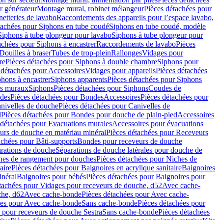
r générateur
Montage mural, robinet mélangeur
Pièces détachées pour
netteries de lavabo
Raccordements des appareils pour l’espace lavabo,
tachées pour Siphons en tube coudé
Siphons en tube coudé, modèle
Siphons à tube plongeur pour lavabo
Siphons à tube plongeur pour
achées pour Siphons à encastrer
Raccordements de lavabo
Pièces
Douilles à braser
Tubes de trop-plein
Rallonges
Vidages pour
re
Pièces détachées pour Siphons à double chambre
Siphons pour
 détachées pour Accessoires
Vidages pour appareils
Pièces détachées
hons à encastrer
Siphons apparents
Pièces détachées pour Siphons
rs muraux
Siphons
Pièces détachées pour Siphons
Coudes de
des
Pièces détachées pour Bondes
Accessoires
Pièces détachées pour
nivelles de douche
Pièces détachées pour Canivelles de
d
Pièces détachées pour Bondes pour douche de plain-pied
Accessoires
 détachées pour Evacuations murales
Accessoires pour évacuations
urs de douche en matériau minéral
Pièces détachées pour Receveurs
achées pour Bâti-supports
Bondes pour receveurs de douche
arations de douche
Séparations de douche latérales pour douche de
hes de rangement pour douches
Pièces détachées pour Niches de
aire
Pièces détachées pour Baignoires en acrylique sanitaire
Baignoires
inéral
Baignoires pour bébés
Pièces détachées pour Baignoires pour
tachées pour Vidages pour receveurs de douche, d52
Avec cache-
che, d62
Avec cache-bonde
Pièces détachées pour Avec cache-
ées pour Avec cache-bonde
Sans cache-bonde
Pièces détachées pour
 pour receveurs de douche Sestra
Sans cache-bonde
Pièces détachées