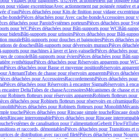
 pour Vidages pour baignoires, d52
Avec actionnement par poignée rota
tion pour vidage excentrique
Avec actionnement par poignée rotative et a
ivée d’eau
Pièces détachées pour Kits de finition pour vidage excentrique
ache-bonde
Pièces détachées pour Avec cache-bonde
Accessoires pour v
èces détachées pour Parois
Systèmes porteurs
Pièces détachées pour Sys
pports pour WC
Pièces détachées pour Bâti-supports pour WC
Bâti-suppo
pour bidets
Bâti-supports pour urinoirs
Pièces détachées pour Bâti-suppor
tion murale
Bâti-supports pour douches et baignoires
Pièces détachées p
rations de douches
Bâti-supports pour déversoirs muraux
Pièces détaché
i-supports pour machines à laver et lave-vaisselle
Pièces détachées pour 
rges de console
Bâti-supports pour éviers
Pièces détachées pour Bâti-sup
tière synthétique
Pièces détachées pour Réservoirs apparents pour WC,
on
Pièces détachées pour Basse et moyenne position
Réservoirs apparent
pour Attenant
Tubes de chasse pour réservoirs apparents
Pièces détachées
ièces détachées pour Accessoires
Raccordements
Pièces détachées pou
ma
Pièces détachées pour Réservoirs à encastrer Sigma
Réservoirs à enc
 encastrer Delta
Tubes de chasse
Accessoires
Mécanismes de chasse et rob
our Robinets flotteurs pour réservoirs apparents
Robinets flotteurs pour 
ièces détachées pour Robinets flotteurs pour réservoirs en céramique
Rob
Monolith
Pièces détachées pour Robinets flotteurs pour Monolith
Mécanis
imple touche
Pièces détachées pour Rinçage simple touche
Rinçage doub
lets
Rinçage interrompable
Pièces détachées pour Rinçage interrompabl
touche
Systèmes de canalisation pour l’alimentation
Geberit FlowFit
Tube
nsitions et raccords, démontables
Pièces détachées pour Transitions et 
rrices de distribution avec raccord fileté
Pièces détachées pour Nourrice