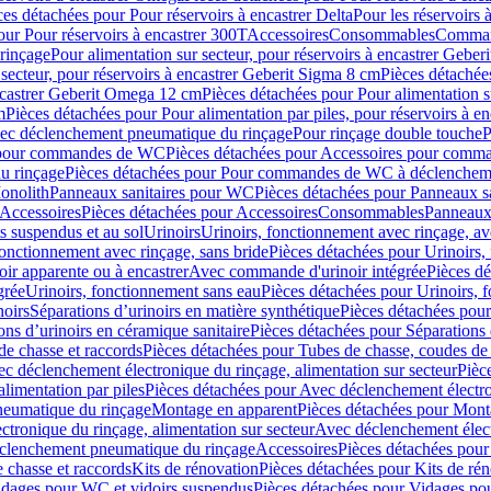
ces détachées pour Pour réservoirs à encastrer Delta
Pour les réservoirs 
our Pour réservoirs à encastrer 300T
Accessoires
Consommables
Command
rinçage
Pour alimentation sur secteur, pour réservoirs à encastrer Gebe
 secteur, pour réservoirs à encastrer Geberit Sigma 8 cm
Pièces détachées
encastrer Geberit Omega 12 cm
Pièces détachées pour Pour alimentation s
m
Pièces détachées pour Pour alimentation par piles, pour réservoirs à 
c déclenchement pneumatique du rinçage
Pour rinçage double touche
P
 pour commandes de WC
Pièces détachées pour Accessoires pour com
u rinçage
Pièces détachées pour Pour commandes de WC à déclencheme
onolith
Panneaux sanitaires pour WC
Pièces détachées pour Panneaux s
Accessoires
Pièces détachées pour Accessoires
Consommables
Panneaux 
s suspendus et au sol
Urinoirs
Urinoirs, fonctionnement avec rinçage, av
fonctionnement avec rinçage, sans bride
Pièces détachées pour Urinoirs,
ir apparente ou à encastrer
Avec commande d'urinoir intégrée
Pièces d
grée
Urinoirs, fonctionnement sans eau
Pièces détachées pour Urinoirs, 
noirs
Séparations d’urinoirs en matière synthétique
Pièces détachées pour
ons d’urinoirs en céramique sanitaire
Pièces détachées pour Séparations 
de chasse et raccords
Pièces détachées pour Tubes de chasse, coudes de 
c déclenchement électronique du rinçage, alimentation sur secteur
Pièc
limentation par piles
Pièces détachées pour Avec déclenchement électron
neumatique du rinçage
Montage en apparent
Pièces détachées pour Mont
tronique du rinçage, alimentation sur secteur
Avec déclenchement électr
clenchement pneumatique du rinçage
Accessoires
Pièces détachées pour
 chasse et raccords
Kits de rénovation
Pièces détachées pour Kits de ré
dages pour WC et vidoirs suspendus
Pièces détachées pour Vidages po