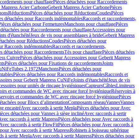
cordements pour chauffage
Pièces détachées pour Raccordements
t Mapress Acier Carbone
Geberit Mapress Acier Carbone
Pièces
hons
Réductions
Pièces détachées pour Réductions
Coudes
Pièces
es détachées pour Raccords indémontables
Raccords et raccordements,
Pièces détachées pour Fermetures
Manchons pour chauffage
Pièces
 détachées pour Raccordements pour chauffage
Accessoires pour
ints d'étanchéité
Jeux de vis pour assemblages à bride
Geberit Mapress
étachées pour Réductions
Coudes
Pièces détachées pour
ur Raccords indémontables
Raccords et raccordements,
es détachées pour Raccordements
Tés pour chauffage
Pièces détachées
ess Cuivre
Pièces détachées pour Accessoires pour Geberit Mapress
nts
Pièces détachées pour Fixations de raccordements
Joints
CuNiFe
Tubes 2.1972
Manchons
Pièces détachées pour
tables
Pièces détachées pour Raccords indémontables
Raccords et
soires pour Geberit Mapress CuNiFe
Joints d'étanchéité
Jeux de vis
essoires pour unités de rinçage hygiéniques
Capteurs
Câbles
Limiteurs
voirs et commandes de WC avec rinçage forcé hygiénique
Réservoirs à
éservoirs et commandes de WC avec rinçage forcé hygiénique
Pièces
étachées pour Blocs d’alimentation
Composants réseau
Vannes
Vannes
ge encastré
Avec raccords à sertir Mepla
Pièces détachées pour Avec
ièces détachées pour Vannes à siège incliné
Avec raccords à sertir
Avec raccords à sertir Mapress
Pièces détachées pour Avec raccords à
Avec raccords à sertir FlowFit
Pièces détachées pour Avec raccords à
 pour Avec raccords à sertir Mapress
Robinets à boisseau sphérique
s à sertir Mepla
Avec raccords à sertir Mapress
Pièces détachées pour