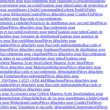
 détachées pour Raccordements pour chauffage
Accessoires
Isolations
couvrement pour raccords
Fixations pour tubes
Gaines de protection et
 pour assemblages à bride
Consommables
Geberit PushFit
Tubes
es pour Réductions
Coudes
Pièces détachées pour Coudes
Tés
Pièces
tachées pour Raccords et raccordements,
tribution à emboîter
Nourrices de distribution avec raccord fileté
Pièces
ffage
Pièces détachées pour Raccordements pour
s et raccords
Enjoliveurs pour tubes
Fixations pour tubes
Gaines de
tachées pour Armoires de distribution
Fixations pour nourrice de
es pour Raccords
Manchons
Pièces détachées pour
tables
Pièces détachées pour Raccords indémontables
Raccords et
iques
Pièces détachées pour Appliques
Nourrices de distribution avec
Raccordements pour chauffage
Pièces détachées pour Raccordements
 tubes et raccords
Enjoliveurs pour tubes
Fixations pour
eberit Mapress Acier Inox
Geberit Mapress Acier Inox
Pièces
Pièces détachées pour Manchons
Réductions
Pièces détachées pour
montables
Raccords et raccordements, démontables
Pièces détachées
ur Fermetures
Raccordements
Pièces détachées pour
 316)
Tubes 1.4521 (AISI 444)
Manchons
Pièces détachées pour
tables
Pièces détachées pour Raccords indémontables
Raccords et
ordements
Pièces détachées pour
s pour Accessoires pour Geberit Mapress Acier Inox
Isolations pour
rdements
Joints d'étanchéité
Jeux de vis pour assemblages à bride
Geberit
s pour Réductions
Coudes
Pièces détachées pour Coudes
Tés
Pièces
achées pour Transitions et raccords, démontables
Compensateurs
Pièces