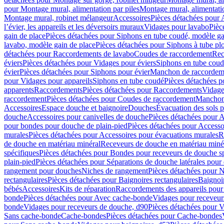
pour Montage mural, alimentation par piles
Montage mural, alimentati
Montage mural, robinet mélangeur
Accessoires
Pièces détachées pour 
l’évier, les appareils et les déversoirs muraux
Vidages pour lavabo
Pièc
gain de place
Pièces détachées pour Siphons en tube coudé, modèle ga
lavabo, modèle gain de place
Pièces détachées pour Siphons à tube pl
détachées pour Raccordements de lavabo
Coudes de raccordement
Rec
éviers
Pièces détachées pour Vidages pour éviers
Siphons en tube cou
évier
Pièces détachées pour Siphons pour évier
Manchon de raccordem
pour Vidages pour appareils
Siphons en tube coudé
Pièces détachées p
apparents
Raccordements
Pièces détachées pour Raccordements
Vidage
raccordement
Pièces détachées pour Coudes de raccordement
Manchon
Accessoires
Espace douche et baignoire
Douches
Évacuation des sols 
douche
Accessoires pour canivelles de douche
Pièces détachées pour A
pour bondes pour douche de plain-pied
Pièces détachées pour Accesso
murales
Pièces détachées pour Accessoires pour évacuations murales
R
de douche en matériau minéral
Receveurs de douche en matériau miné
spécifiques
Pièces détachées pour Bondes pour receveurs de douche s
plain-pied
Pièces détachées pour Séparations de douche latérales pour
rangement pour douches
Niches de rangement
Pièces détachées pour 
rectangulaires
Pièces détachées pour Baignoires rectangulaires
Baignoi
bébés
Accessoires
Kits de réparation
Raccordements des appareils pour 
bonde
Pièces détachées pour Avec cache-bonde
Vidages pour receveur
bonde
Vidages pour receveurs de douche, d90
Pièces détachées pour 
Sans cache-bonde
Cache-bondes
Pièces détachées pour Cache-bondes