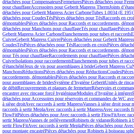
détachées pour Compensateurs
Fermetures
Pièces détachées pour Ferm
pour chauffage
Accessoires pour Geberit Mapress Therm
Joints d’étan
détachées pour Geberit Mapress Acier Carbone
Tubes 1.0034 (E 195)
détachées pour Coudes
Tés
Pièces détachées pour Tés
Raccords en cro
démontables
Pièces détachées pour Raccords et raccordements, démon
détachées pour Manchons pour chauffage
Tés pour chauffage
Pièces d
Geberit Mapress Acier Carbone
Etanchements pour tubes et raccords
E
Cuivre
Geberit Mapress Cuivre
Pièces détachées pour Geberit Mapres
Coudes
Tés
Pièces détachées pour Tés
Raccords en croix
Pièces détach
démontables
Pièces détachées pour Raccords et raccordements, démon
pour Tés pour chauffage
Raccordements pour chauffage
Pièces détach
Cuivre
Isolations pour raccordements
Etanchements pour tubes et racc
d'étanchéité
Jeux de vis pour assemblages à bride
Geberit Mapress Cu
Manchons
Réductions
Pièces détachées pour Réductions
Coudes
Pièces
raccordements, démontables
Pièces détachées pour Raccords et racco
pour assemblages de brides
Système d’hygiène Geberit
Unités de rinç
de débit
Recouvrements et plaques de fermeture
Réservoirs et comman
encastrer avec rinçage forcé hygiénique
Modules d’hygiène à intégrer
détachées pour Accessoires pour réservoirs et commandes de WC avec
à siège droit
Avec raccords à sertir Mapress
Vannes à siège droit pour 
raccords à sertir Mepla
Avec raccords à sertir Mapress
Avec raccords fi
FlowFit
Pièces détachées pour Avec raccords à sertir FlowFit
Avec racc
sertir Mapress
Vannes de prélèvement
Robinets de vidange
Robinets à 
sertir FlowFit
Avec raccords à sertir Mepla
Pièces détachées pour Avec 
pour montage encastré
Pièces détachées pour Robinets à boisseau sph