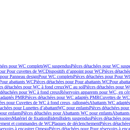
chées pour WC complets
WC suspendus
Pièces détachées pour WC susp
pour Pour cuvettes de WC
Dispositifs d’appoint pour WC
Pièces détaché
 pour Panneau design
Pour WC complets
Pièces détachées pour Pour W
Pour abattants WC
Pièces détachées pour Pour abattants WC
Pour abatt
es détachées pour WC à fond creux
WC au sol
Pièces détachées pour W
 détachées pour WC à fond creux
Réservoirs apparents pour WC, en cér
adaptés PMR
Pièces détachées pour WC adaptés PMR
Cuvettes de WC 
ées pour Cuvettes de WC à fond creux, rallongés
Abattants WC adapt
tachées pour Lunettes d’abattant
WC pour enfants
Pièces détachées pou
our enfants
Pièces détachées pour Abattants WC pour enfants
Abattant
ssoires
Matériel de fixation
Bidets
Bidets suspendus
Pièces détachées pou
hement et commandes de WC
Plaques de déclenchement
Pièces détachée
servoirs à encastrer Omega
Pièces détachées pour Pour réservoirs à enc