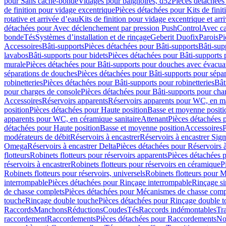
pour Sans cache-bonde
Vidages pour baignoires, d52
Pièces détachées
de finition pour vidage excentrique
Pièces détachées pour Kits de fini
rotative et arrivée d’eau
Kits de finition pour vidage excentrique et arr
détachées pour Avec déclenchement par pression PushControl
Avec c
bonde
Tés
Systèmes d’installation et de rinçage
Geberit Duofix
Parois
Pi
Accessoires
Bâti-supports
Pièces détachées pour Bâti-supports
Bâti-su
lavabos
Bâti-supports pour bidets
Pièces détachées pour Bâti-supports 
murale
Pièces détachées pour Bâti-supports pour douches avec évacua
séparations de douches
Pièces détachées pour Bâti-supports pour sépa
robinetteries
Pièces détachées pour Bâti-supports pour robinetteries
Bât
pour charges de console
Pièces détachées pour Bâti-supports pour cha
Accessoires
Réservoirs apparents
Réservoirs apparents pour WC, en ma
position
Pièces détachées pour Haute position
Basse et moyenne positi
apparents pour WC, en céramique sanitaire
Attenant
Pièces détachées 
détachées pour Haute position
Basse et moyenne position
Accessoires
P
modérateurs de débit
Réservoirs à encastrer
Réservoirs à encastrer Sig
Omega
Réservoirs à encastrer Delta
Pièces détachées pour Réservoirs à
flotteurs
Robinets flotteurs pour réservoirs apparents
Pièces détachées p
réservoirs à encastrer
Robinets flotteurs pour réservoirs en céramique
P
Robinets flotteurs pour réservoirs, universels
Robinets flotteurs pour 
interrompable
Pièces détachées pour Rinçage interrompable
Rinçage s
de chasse complets
Pièces détachées pour Mécanismes de chasse comp
touche
Rinçage double touche
Pièces détachées pour Rinçage double 
Raccords
Manchons
Réductions
Coudes
Tés
Raccords indémontables
Tra
raccordement
Raccordements
Pièces détachées pour Raccordements
Nou