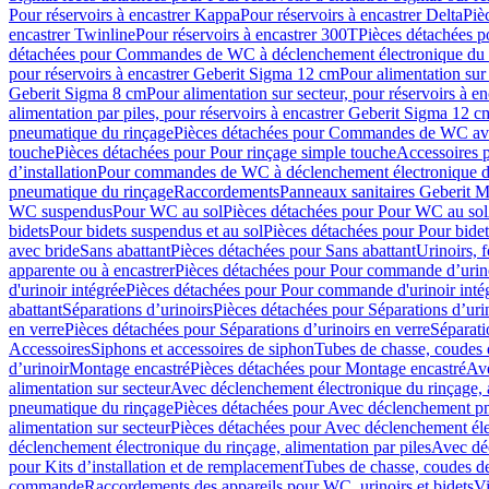
Pour réservoirs à encastrer Kappa
Pour réservoirs à encastrer Delta
Piè
encastrer Twinline
Pour réservoirs à encastrer 300T
Pièces détachées p
détachées pour Commandes de WC à déclenchement électronique du 
pour réservoirs à encastrer Geberit Sigma 12 cm
Pour alimentation sur
Geberit Sigma 8 cm
Pour alimentation sur secteur, pour réservoirs à 
alimentation par piles, pour réservoirs à encastrer Geberit Sigma 12 c
pneumatique du rinçage
Pièces détachées pour Commandes de WC ave
touche
Pièces détachées pour Pour rinçage simple touche
Accessoires
d’installation
Pour commandes de WC à déclenchement électronique d
pneumatique du rinçage
Raccordements
Panneaux sanitaires Geberit M
WC suspendus
Pour WC au sol
Pièces détachées pour Pour WC au sol
bidets
Pour bidets suspendus et au sol
Pièces détachées pour Pour bidet
avec bride
Sans abattant
Pièces détachées pour Sans abattant
Urinoirs, 
apparente ou à encastrer
Pièces détachées pour Pour commande d’urino
d'urinoir intégrée
Pièces détachées pour Pour commande d'urinoir inté
abattant
Séparations d’urinoirs
Pièces détachées pour Séparations d’uri
en verre
Pièces détachées pour Séparations d’urinoirs en verre
Séparati
Accessoires
Siphons et accessoires de siphon
Tubes de chasse, coudes 
dʼurinoir
Montage encastré
Pièces détachées pour Montage encastré
Ave
alimentation sur secteur
Avec déclenchement électronique du rinçage, a
pneumatique du rinçage
Pièces détachées pour Avec déclenchement p
alimentation sur secteur
Pièces détachées pour Avec déclenchement élec
déclenchement électronique du rinçage, alimentation par piles
Avec dé
pour Kits d’installation et de remplacement
Tubes de chasse, coudes de
commande
Raccordements des appareils pour WC, urinoirs et bidets
Vi