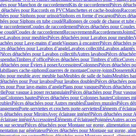
hées pour Manchon de raccordement
Kits de raccordement
Pièces détach
s détachées pour Raccords en PVC
Manchettes et cache-boulons
Raccord
chées pour Siphons pour urinoir
Siphons en forme d’escargot
Pièces dét
chées pour Siphons en tube coudé
Rallonges de coude de chasse et tube 
de raccordement
Coudes de raccordement
Pièces détachées pour Coudes
be coudé
Coudes de raccordement
Recouvrements
Raccordements
Joints
D
es
Lavabos pour meubles
Pièces détachées pour Lavabos pour meubles
V
tachées pour Lave-mains d’angle
Vasques à encastrer
Pièces détachées p
ces détachées pour Lavabos d’angle
Lavabos collectifs
Lavabos adapté
Pièces détachées pour Lavabos collectifs
Autres lavabos
Pièces détachée
uspendus
Timbres dʼoffice
Pièces détachées pour Timbres dʼoffice
Cuves d
 détachées pour Éviers à poser
Accessoires
Colonnes
Pièces détachées p
abillages cache-siphons
Equerres de montage
Couvre-joints
Dosserets
Ki
vabo pour meuble avec meuble bas
Meubles de salle de bains
Meubles bas
 détachées pour Pour lavabos
Pour lavabos doubles
Pièces détachées pou
ées pour Pour lave-mains d’angle
Plans pour vasques
Pièces détachées p
lle
Pour vasque à poser rectangulaire
Pièces détachées pour Pour vasque
bas
Colonnes hautes
Pièces détachées pour Colonnes hautes
Colonnes mi
eubles
Pièces détachées pour Autres meubles
Étagères murales
Pièces dé
 rangement
Porte-serviettes et crochets porte-serviettes
Éléments d’éclaira
es détachées pour Miroirs
Avec éclairage intégré
Pièces détachées pour A
éclairage intégré
Accessoires
Éléments d’éclairage
Poignées
Autres acces
n sur secteur
Pièces détachées pour Montage sur gorge, alimentation sur
mentation par générateur
Pièces détachées pour Montage sur gorge, alim
imentation sur secteur
Pièces détachées pour Montage mural, alimentatio