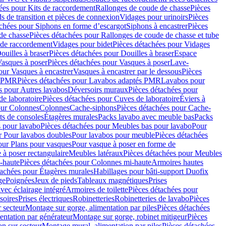
ées pour Kits de raccordement
Rallonges de coude de chasse
Pièces
s de transition et pièces de connexion
Vidages pour urinoirs
Pièces
achées pour Siphons en forme d’escargot
Siphons à encastrer
Pièces
de chasse
Pièces détachées pour Rallonges de coude de chasse et tube
 de raccordement
Vidages pour bidet
Pièces détachées pour Vidages
ouilles à braser
Pièces détachées pour Douilles à braser
Espace
asques à poser
Pièces détachées pour Vasques à poser
Lave-
our Vasques à encastrer
Vasques à encastrer par le dessous
Pièces
s PMR
Pièces détachées pour Lavabos adaptés PMR
Lavabos pour
s pour Autres lavabos
Déversoirs muraux
Pièces détachées pour
e laboratoire
Pièces détachées pour Cuves de laboratoire
Éviers à
our Colonnes
Colonnes
Cache-siphons
Pièces détachées pour Cache-
ts de consoles
Étagères murales
Packs lavabo avec meuble bas
Packs
 pour lavabo
Pièces détachées pour Meubles bas pour lavabo
Pour
r Pour lavabos doubles
Pour lavabos pour meuble
Pièces détachées
our Plans pour vasques
Pour vasque à poser en forme de
 à poser rectangulaire
Meubles latéraux
Pièces détachées pour Meubles
-haute
Pièces détachées pour Colonnes mi-haute
Armoires hautes
tachées pour Étagères murales
Habillages pour bâti-support Duofix
ge
Poignées
Jeux de pieds
Tableaux magnétiques
Prises
vec éclairage intégré
Armoires de toilette
Pièces détachées pour
soires
Prises électriques
Robinetteries
Robinetteries de lavabo
Pièces
 secteur
Montage sur gorge, alimentation par piles
Pièces détachées
entation par générateur
Montage sur gorge, robinet mitigeur
Pièces
n sur secteur
Montage mural, alimentation par piles
Pièces détachées