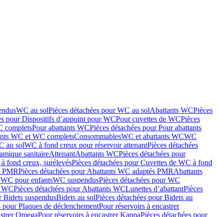
endus
WC au sol
Pièces détachées pour WC au sol
Abattants WC
Pièces
es pour Dispositifs d’appoint pour WC
Pour cuvettes de WC
Pièces
C complets
Pour abattants WC
Pièces détachées pour Pour abattants
ants WC et WC complets
Consommables
WC et abattants WC
WC
C au sol
WC à fond creux pour réservoir attenant
Pièces détachées
amique sanitaire
Attenant
Abattants WC
Pièces détachées pour
à fond creux, surélevés
Pièces détachées pour Cuvettes de WC à fond
és PMR
Pièces détachées pour Abattants WC adaptés PMR
Abattants
r WC pour enfants
WC suspendus
Pièces détachées pour WC
s WC
Pièces détachées pour Abattants WC
Lunettes d’abattant
Pièces
r Bidets suspendus
Bidets au sol
Pièces détachées pour Bidets au
s pour Plaques de déclenchement
Pour réservoirs à encastrer
astrer Omega
Pour réservoirs à encastrer Kappa
Pièces détachées pour