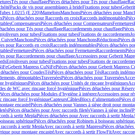
etures
Tés pour chauffage
Pièces détachées pour Tés pour chauffage
Rac
chéité
Packs de vis pour assemblages à bride
Fixations pour tubes
Geberi
Tubes 1.0215 (E 220)
Mamelons
Manchons
Pièces détachées pour Manc
ix
Pièces détachées pour Raccords en croix
Raccords indémontables
Pièc
tables
Compensateurs
Pièces détachées pour Compensateurs
Fermetures
étachées pour Tés pour chauffage
Raccordements pour chauffage
Pièces
njoliveurs pour tubes
Fixations pour tubes
Fixations de raccordements
Jo
s Cuivre
Manchons
Pièces détachées pour Manchons
Réductions
Pièces d
ées pour Raccords en croix
Raccords indémontables
Pièces détachées po
tables
Fermetures
Pièces détachées pour Fermetures
Raccordements
Pièc
ées pour Raccordements pour chauffage
Accessoires pour Geberit Mapr
ords
Enjoliveurs pour tubes
Fixations pour tubes
Fixations de raccordeme
NiFe
Geberit Mapress CuNiFe
Pièces détachées pour Geberit Mapress 
 détachées pour Coudes
Tés
Pièces détachées pour Tés
Raccords indémon
rdements, démontables
Traversées
Pièces détachées pour Traversées
Acces
age hygiéniques
Pièces détachées pour Unités de rinçage hygiéniques
Acc
des de WC avec rinçage forcé hygiénique
Pièces détachées pour Réser
Pièces détachées pour Modules d’hygiène à intégrer
Accessoires pour r
 rinçage forcé hygiénique
Capteurs
Câbles
Blocs d’alimentation
Pièces d
montage encastré
Pièces détachées pour Vannes à siège droit pour monta
letés
Pièces détachées pour Avec raccords filetés
Vannes à siège incliné
P
ords à sertir Mepla
Pièces détachées pour Avec raccords à sertir Mepla
boisseau sphérique
Pièces détachées pour Robinets à boisseau sphérique
raccords à sertir Mepla
Avec raccords à sertir Mapress
Pièces détachées
érique pour montage encastré
Avec raccords à sertir FlowFit
Avec raccord