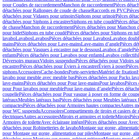
pour Coudes de raccordement
Manchon de raccordement
Pièces détac
détachées pour Rallonges de coude de chasse
Raccords en PVC
Pièce
détachées pour Vidages pour urinoirs
Siphons pour urinoir
Pièces déta
détachées pour Siphons à encastrer
Siphons en tube coudé
Pièces déta
de chasse
Manchon de raccordement
Pièces détachées pour Manchon 
pour bidet
Siphons en tube coudé
Pièces détachées pour Siphons en tu
lavabo
Lavabos
Lavabos
Pièces détachées pour Lavabos
Lavabos doubl
mains
Pièces détachées pour Lave-mains
Lave-mains d’angle
Pièces dé
détachées pour Vasques à encastrer par le dessous
Lavabos d’angle
Piè
enfants
Pièces détachées pour Lavabos pour enfants
Lavabos collectifs
Déversoirs muraux
Vidoirs suspendus
Pièces détachées pour Vidoirs s
encastrer
Pièces détachées pour Éviers à encastrer
Éviers à poser
Pièces
siphons
Accessoires
Cache-bondes
Porte-serviettes
Matériel de fixation
H
lavabo pour meuble avec meuble bas
Pièces détachées pour Packs la
lave-mains
Pièces détachées pour Pour lave-mains
Pour lavabos
Pièces
pour Pour lavabos pour meuble
Pour lave-mains d’angle
Pièces détach
coupelle
Pièces détachées pour Pour vasque à poser en forme de coupe
latéraux
Meubles latéraux bas
Pièces détachées pour Meubles latéraux 
compactes
Pièces détachées pour Armoires hautes compactes
Autres m
pour WC suspendu
Accessoires
Compartiments de tiroirs et casiers de
électriques
Autres accessoires
Miroirs et armoires et toilette
Miroirs
Pièc
Armoires de toilette
Avec éclairage intégré
Pièces détachées pour Avec 
détachées pour Robinetteries de lavabo
Montage sur gorge, alimentatio
pour Montage sur gorge, alimentation par piles
Montage sur gorge, ali
détachées pour Montage sur gorge, robinet mitigeur
Montage mural, al