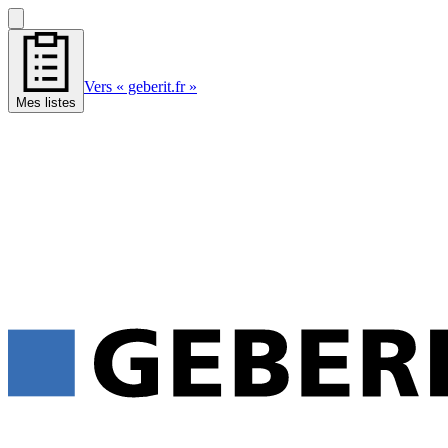
Vers « geberit.fr »
Mes listes