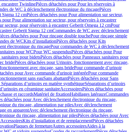
à encastrer Twinline
Pièces détachées pour Pour les réservoirs à
es de WC à déclenchement électronique du rinçage
Pièces
rit Sigma 12 cm
Pièces détachées pour Pour alimentation sur secteur,
 pour Pour alimentation sur secteur, pour réservoirs à encastrer
ur secteur, pour réservoirs à encastrer Geberit Omega 12 cm
Pour
encastrer Geberit Sigma 12 cm
Commandes de WC avec déclenchement
ièces détachées pour Pour rinçage double touche
Pour rinçage simple
mandes de WC
Kits d’installation
Pièces détachées pour Kits
nt électronique du rinçage
Pour commandes de WC à déclenchement
anitaires pour WC
Pour WC suspendus
Pièces détachées pour Pour
sanitaires pour bidets
Pièces détachées pour Panneaux sanitaires pour
ec bride
Pièces détachées pour Urinoirs, fonctionnement avec rinçage,
 fonctionnement avec rinçage, sans bride
Pour commande d’urinoir
étachées pour Avec commande d'urinoir intégrée
Pour commande
fonctionnement sans eau
Sans abattant
Pièces détachées pour Sans
 Séparations d’urinoirs en matière synthétique
Séparations d’urinoirs
d’urinoirs en céramique sanitaire
Accessoires
Pièces détachées pour
chasse et raccords
Matériel de fixation
Habillages latéraux
Commandes
es détachées pour Avec déclenchement électronique du rinçage,
ique du rinçage, alimentation par piles
Avec déclenchement
age en apparent
Avec déclenchement électronique du rinçage,
onique du rinçage, alimentation par piles
Pièces détachées pour Avec
 Accessoires
Kits d’installation et de remplacement
Pièces détachées
novation
Plaques de fermeture
Autres accessoires
Aides à la
ur WC et vidoirs suspendus
Coudes de raccordement
Pièces détachées