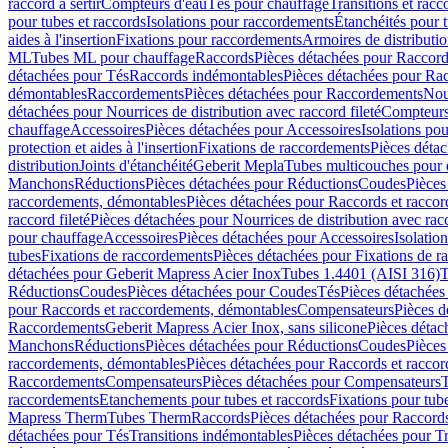
raccord à sertir
Compteurs d'eau
Tés pour chauffage
Transitions et rac
pour tubes et raccords
Isolations pour raccordements
Étanchéités pour t
aides à l'insertion
Fixations pour raccordements
Armoires de distributi
ML
Tubes ML pour chauffage
Raccords
Pièces détachées pour Raccor
détachées pour Tés
Raccords indémontables
Pièces détachées pour Ra
démontables
Raccordements
Pièces détachées pour Raccordements
Nou
détachées pour Nourrices de distribution avec raccord fileté
Compteurs
chauffage
Accessoires
Pièces détachées pour Accessoires
Isolations pou
protection et aides à l'insertion
Fixations de raccordements
Pièces déta
distribution
Joints d'étanchéité
Geberit Mepla
Tubes multicouches pour 
Manchons
Réductions
Pièces détachées pour Réductions
Coudes
Pièces
raccordements, démontables
Pièces détachées pour Raccords et racco
raccord fileté
Pièces détachées pour Nourrices de distribution avec racc
pour chauffage
Accessoires
Pièces détachées pour Accessoires
Isolatio
tubes
Fixations de raccordements
Pièces détachées pour Fixations de 
détachées pour Geberit Mapress Acier Inox
Tubes 1.4401 (AISI 316)
T
Réductions
Coudes
Pièces détachées pour Coudes
Tés
Pièces détachées
pour Raccords et raccordements, démontables
Compensateurs
Pièces 
Raccordements
Geberit Mapress Acier Inox, sans silicone
Pièces détac
Manchons
Réductions
Pièces détachées pour Réductions
Coudes
Pièces
raccordements, démontables
Pièces détachées pour Raccords et racco
Raccordements
Compensateurs
Pièces détachées pour Compensateurs
T
raccordements
Etanchements pour tubes et raccords
Fixations pour tub
Mapress Therm
Tubes Therm
Raccords
Pièces détachées pour Raccord
détachées pour Tés
Transitions indémontables
Pièces détachées pour T