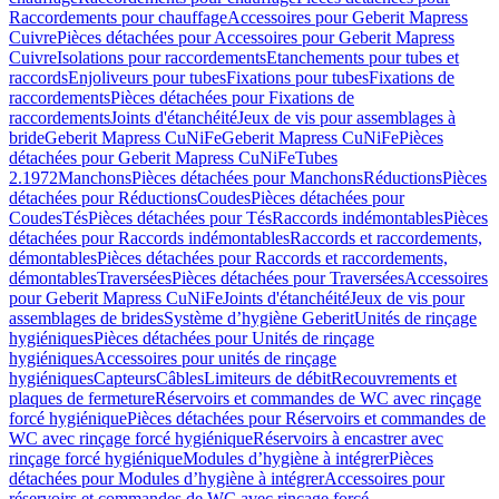
Raccordements pour chauffage
Accessoires pour Geberit Mapress
Cuivre
Pièces détachées pour Accessoires pour Geberit Mapress
Cuivre
Isolations pour raccordements
Etanchements pour tubes et
raccords
Enjoliveurs pour tubes
Fixations pour tubes
Fixations de
raccordements
Pièces détachées pour Fixations de
raccordements
Joints d'étanchéité
Jeux de vis pour assemblages à
bride
Geberit Mapress CuNiFe
Geberit Mapress CuNiFe
Pièces
détachées pour Geberit Mapress CuNiFe
Tubes
2.1972
Manchons
Pièces détachées pour Manchons
Réductions
Pièces
détachées pour Réductions
Coudes
Pièces détachées pour
Coudes
Tés
Pièces détachées pour Tés
Raccords indémontables
Pièces
détachées pour Raccords indémontables
Raccords et raccordements,
démontables
Pièces détachées pour Raccords et raccordements,
démontables
Traversées
Pièces détachées pour Traversées
Accessoires
pour Geberit Mapress CuNiFe
Joints d'étanchéité
Jeux de vis pour
assemblages de brides
Système d’hygiène Geberit
Unités de rinçage
hygiéniques
Pièces détachées pour Unités de rinçage
hygiéniques
Accessoires pour unités de rinçage
hygiéniques
Capteurs
Câbles
Limiteurs de débit
Recouvrements et
plaques de fermeture
Réservoirs et commandes de WC avec rinçage
forcé hygiénique
Pièces détachées pour Réservoirs et commandes de
WC avec rinçage forcé hygiénique
Réservoirs à encastrer avec
rinçage forcé hygiénique
Modules d’hygiène à intégrer
Pièces
détachées pour Modules d’hygiène à intégrer
Accessoires pour
réservoirs et commandes de WC avec rinçage forcé