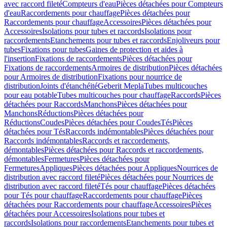
avec raccord fileté
Compteurs d'eau
Pièces détachées pour Compteurs
d'eau
Raccordements pour chauffage
Pièces détachées pour
Raccordements pour chauffage
Accessoires
Pièces détachées pour
Accessoires
Isolations pour tubes et raccords
Isolations pour
raccordements
Etanchements pour tubes et raccords
Enjoliveurs pour
tubes
Fixations pour tubes
Gaines de protection et aides à
l'insertion
Fixations de raccordements
Pièces détachées pour
Fixations de raccordements
Armoires de distribution
Pièces détachées
pour Armoires de distribution
Fixations pour nourrice de
distribution
Joints d'étanchéité
Geberit Mepla
Tubes multicouches
pour eau potable
Tubes multicouches pour chauffage
Raccords
Pièces
détachées pour Raccords
Manchons
Pièces détachées pour
Manchons
Réductions
Pièces détachées pour
Réductions
Coudes
Pièces détachées pour Coudes
Tés
Pièces
détachées pour Tés
Raccords indémontables
Pièces détachées pour
Raccords indémontables
Raccords et raccordements,
démontables
Pièces détachées pour Raccords et raccordements,
démontables
Fermetures
Pièces détachées pour
Fermetures
Appliques
Pièces détachées pour Appliques
Nourrices de
distribution avec raccord fileté
Pièces détachées pour Nourrices de
distribution avec raccord fileté
Tés pour chauffage
Pièces détachées
pour Tés pour chauffage
Raccordements pour chauffage
Pièces
détachées pour Raccordements pour chauffage
Accessoires
Pièces
détachées pour Accessoires
Isolations pour tubes et
raccords
Isolations pour raccordements
Etanchements pour tubes et