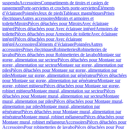
suspendu
Accessoires
Compartiments de tiroirs et casiers de
rangement
Porte-serviettes et crochets porte-serviettes
Éléments
d’éclairage
Poignées
Jeux de pieds
Tableaux magnétiques
Prises
électriques
Autres accessoires
Miroirs et armoires et
toilette
Miroirs
Pièces détachées pour Miroirs
Avec éclairage
intégré
Pièces détachées pour Avec éclairage intégré
Armoires de
toilette
Pièces détachées pour Armoires de toilette
Avec éclairage
intégré
Pièces détachées pour Avec éclairage
intégré
Accessoires
Éléments d’éclairage
Poignées
Autres
accessoires
Prises électriques
Robinetteries
Robinetteries de
lavabo
Pièces détachées pour Robinetteries de lavabo
Montage sur
gorge, alimentation sur secteur
Pièces détachées pour Montage sur
gorge, alimentation sur secteur
Montage sur gorge, alimentation par
piles
Pièces détachées pour Montage sur gorge, alimentation par
piles
Montage sur gorge, alimentation par générateur
Pièces détachées
pour Montage sur gorge, alimentation par générateur
Montage sur
gorge, robinet mitigeur
Pièces détachées pour Montage sur gorge,
robinet mitigeur
Montage mural, alimentation sur secteur
Pièces
détachées pour Montage mural, alimentation sur secteur
Montage
mural, alimentation par piles
Pièces détachées pour Montage mural,
alimentation par piles
Montage mural, alimentation par
générateur
Pièces détachées pour Montage mural, alimentation par
générateur
Montage mural, robinet mélangeur
Pièces détachées pour
Montage mural, robinet mélangeur
Accessoires
Pièces détachées pour
Accessoires
Pour robinetteries de lavabo
Pièces détachées pour Pour