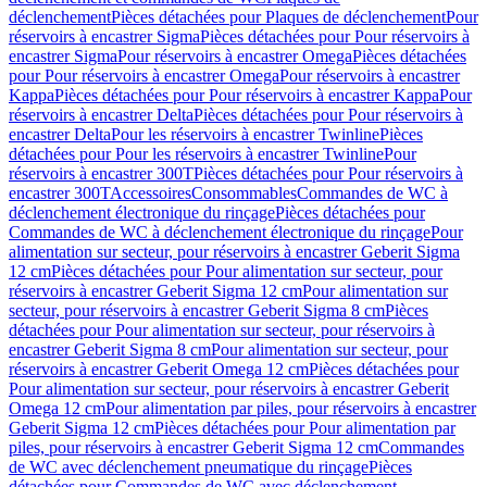
déclenchement
Pièces détachées pour Plaques de déclenchement
Pour
réservoirs à encastrer Sigma
Pièces détachées pour Pour réservoirs à
encastrer Sigma
Pour réservoirs à encastrer Omega
Pièces détachées
pour Pour réservoirs à encastrer Omega
Pour réservoirs à encastrer
Kappa
Pièces détachées pour Pour réservoirs à encastrer Kappa
Pour
réservoirs à encastrer Delta
Pièces détachées pour Pour réservoirs à
encastrer Delta
Pour les réservoirs à encastrer Twinline
Pièces
détachées pour Pour les réservoirs à encastrer Twinline
Pour
réservoirs à encastrer 300T
Pièces détachées pour Pour réservoirs à
encastrer 300T
Accessoires
Consommables
Commandes de WC à
déclenchement électronique du rinçage
Pièces détachées pour
Commandes de WC à déclenchement électronique du rinçage
Pour
alimentation sur secteur, pour réservoirs à encastrer Geberit Sigma
12 cm
Pièces détachées pour Pour alimentation sur secteur, pour
réservoirs à encastrer Geberit Sigma 12 cm
Pour alimentation sur
secteur, pour réservoirs à encastrer Geberit Sigma 8 cm
Pièces
détachées pour Pour alimentation sur secteur, pour réservoirs à
encastrer Geberit Sigma 8 cm
Pour alimentation sur secteur, pour
réservoirs à encastrer Geberit Omega 12 cm
Pièces détachées pour
Pour alimentation sur secteur, pour réservoirs à encastrer Geberit
Omega 12 cm
Pour alimentation par piles, pour réservoirs à encastrer
Geberit Sigma 12 cm
Pièces détachées pour Pour alimentation par
piles, pour réservoirs à encastrer Geberit Sigma 12 cm
Commandes
de WC avec déclenchement pneumatique du rinçage
Pièces
détachées pour Commandes de WC avec déclenchement