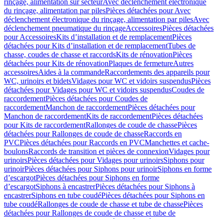
rinçage, alimentation sur secteur
Avec déclenchement électronique
du rinçage, alimentation par piles
Pièces détachées pour Avec
déclenchement électronique du rinçage, alimentation par piles
Avec
déclenchement pneumatique du rinçage
Accessoires
Pièces détachées
pour Accessoires
Kits d’installation et de remplacement
Pièces
détachées pour Kits d’installation et de remplacement
Tubes de
chasse, coudes de chasse et raccords
Kits de rénovation
Pièces
détachées pour Kits de rénovation
Plaques de fermeture
Autres
accessoires
Aides à la commande
Raccordements des appareils pour
WC, urinoirs et bidets
Vidages pour WC et vidoirs suspendus
Pièces
détachées pour Vidages pour WC et vidoirs suspendus
Coudes de
raccordement
Pièces détachées pour Coudes de
raccordement
Manchon de raccordement
Pièces détachées pour
Manchon de raccordement
Kits de raccordement
Pièces détachées
pour Kits de raccordement
Rallonges de coude de chasse
Pièces
détachées pour Rallonges de coude de chasse
Raccords en
PVC
Pièces détachées pour Raccords en PVC
Manchettes et cache-
boulons
Raccords de transition et pièces de connexion
Vidages pour
urinoirs
Pièces détachées pour Vidages pour urinoirs
Siphons pour
urinoir
Pièces détachées pour Siphons pour urinoir
Siphons en forme
d’escargot
Pièces détachées pour Siphons en forme
d’escargot
Siphons à encastrer
Pièces détachées pour Siphons à
encastrer
Siphons en tube coudé
Pièces détachées pour Siphons en
tube coudé
Rallonges de coude de chasse et tube de chasse
Pièces
détachées pour Rallonges de coude de chasse et tube de