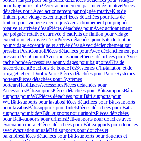
pour baignoires, d52
Avec actionnement par poignée rotative
Pièces
détachées pour Avec actionnement par poignée rotative
Kits de
finition pour vidage excentrique
Pièces détachées pour Kits de
finition pour vidage excentrique
Avec actionnement par poignée
rotative et arrivée d’eau
Pièces détachées pour Avec actionnement
par poignée rotative et arrivée d’eau
Kits de finition pour vidage
excentrique et arrivée d’eau
Pièces détachées pour Kits de finition
pour vidage excentrique et arrivée d’eau
Avec déclenchement par
pression PushControl
Pièces détachées pour Avec déclenchement par
pression PushControl
Avec cache-bonde
Pièces détachées pour Avec
cache-bonde
Accessoires pour vidages pour baignoires
Kits de
raccordement
Bouchons de bonde
Tés
Systèmes d’installation et de
rinçage
Geberit Duofix
Parois
Pièces détachées pour Parois
Systèmes
porteurs
Pièces détachées pour Systèmes
porteurs
Habillages
Accessoires
Pièces détachées pour
Accessoires
Bâti-supports
Pièces détachées pour Bâti-supports
Bâti-
supports pour WC
Pièces détachées pour Bâti-supports pour
WC
Bâti-supports pour lavabos
Pièces détachées pour Bâti-supports
pour lavabos
Bâti-supports pour bidets
Pièces détachées pour Bâti-
supports pour bidets
Bâti-supports pour urinoirs
Pièces détachées
pour Bâti-supports pour urinoirs
Bâti-supports pour douches avec
évacuation murale
Pièces détachées pour Bâti-supports pour douches
avec évacuation murale
Bâti-supports pour douches et
baignoires
Pièces détachées pour Bâti-supports pour douches et