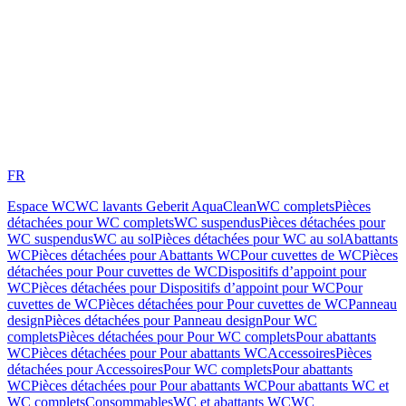
FR
Espace WC
WC lavants Geberit AquaClean
WC complets
Pièces
détachées pour WC complets
WC suspendus
Pièces détachées pour
WC suspendus
WC au sol
Pièces détachées pour WC au sol
Abattants
WC
Pièces détachées pour Abattants WC
Pour cuvettes de WC
Pièces
détachées pour Pour cuvettes de WC
Dispositifs d’appoint pour
WC
Pièces détachées pour Dispositifs d’appoint pour WC
Pour
cuvettes de WC
Pièces détachées pour Pour cuvettes de WC
Panneau
design
Pièces détachées pour Panneau design
Pour WC
complets
Pièces détachées pour Pour WC complets
Pour abattants
WC
Pièces détachées pour Pour abattants WC
Accessoires
Pièces
détachées pour Accessoires
Pour WC complets
Pour abattants
WC
Pièces détachées pour Pour abattants WC
Pour abattants WC et
WC complets
Consommables
WC et abattants WC
WC