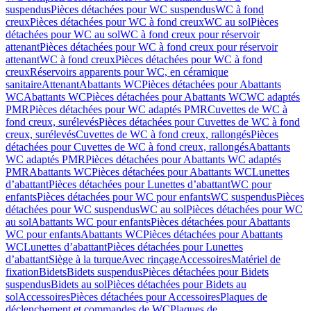
suspendus
Pièces détachées pour WC suspendus
WC à fond
creux
Pièces détachées pour WC à fond creux
WC au sol
Pièces
détachées pour WC au sol
WC à fond creux pour réservoir
attenant
Pièces détachées pour WC à fond creux pour réservoir
attenant
WC à fond creux
Pièces détachées pour WC à fond
creux
Réservoirs apparents pour WC, en céramique
sanitaire
Attenant
Abattants WC
Pièces détachées pour Abattants
WC
Abattants WC
Pièces détachées pour Abattants WC
WC adaptés
PMR
Pièces détachées pour WC adaptés PMR
Cuvettes de WC à
fond creux, surélevés
Pièces détachées pour Cuvettes de WC à fond
creux, surélevés
Cuvettes de WC à fond creux, rallongés
Pièces
détachées pour Cuvettes de WC à fond creux, rallongés
Abattants
WC adaptés PMR
Pièces détachées pour Abattants WC adaptés
PMR
Abattants WC
Pièces détachées pour Abattants WC
Lunettes
d’abattant
Pièces détachées pour Lunettes d’abattant
WC pour
enfants
Pièces détachées pour WC pour enfants
WC suspendus
Pièces
détachées pour WC suspendus
WC au sol
Pièces détachées pour WC
au sol
Abattants WC pour enfants
Pièces détachées pour Abattants
WC pour enfants
Abattants WC
Pièces détachées pour Abattants
WC
Lunettes d’abattant
Pièces détachées pour Lunettes
d’abattant
Siège à la turque
Avec rinçage
Accessoires
Matériel de
fixation
Bidets
Bidets suspendus
Pièces détachées pour Bidets
suspendus
Bidets au sol
Pièces détachées pour Bidets au
sol
Accessoires
Pièces détachées pour Accessoires
Plaques de
déclenchement et commandes de WC
Plaques de