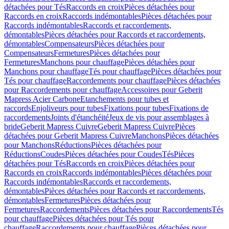
détachées pour Tés
Raccords en croix
Pièces détachées pour
Raccords en croix
Raccords indémontables
Pièces détachées pour
Raccords indémontables
Raccords et raccordements,
démontables
Pièces détachées pour Raccords et raccordements,
démontables
Compensateurs
Pièces détachées pour
Compensateurs
Fermetures
Pièces détachées pour
Fermetures
Manchons pour chauffage
Pièces détachées pour
Manchons pour chauffage
Tés pour chauffage
Pièces détachées pour
Tés pour chauffage
Raccordements pour chauffage
Pièces détachées
pour Raccordements pour chauffage
Accessoires pour Geberit
Mapress Acier Carbone
Etanchements pour tubes et
raccords
Enjoliveurs pour tubes
Fixations pour tubes
Fixations de
raccordements
Joints d'étanchéité
Jeux de vis pour assemblages à
bride
Geberit Mapress Cuivre
Geberit Mapress Cuivre
Pièces
détachées pour Geberit Mapress Cuivre
Manchons
Pièces détachées
pour Manchons
Réductions
Pièces détachées pour
Réductions
Coudes
Pièces détachées pour Coudes
Tés
Pièces
détachées pour Tés
Raccords en croix
Pièces détachées pour
Raccords en croix
Raccords indémontables
Pièces détachées pour
Raccords indémontables
Raccords et raccordements,
démontables
Pièces détachées pour Raccords et raccordements,
démontables
Fermetures
Pièces détachées pour
Fermetures
Raccordements
Pièces détachées pour Raccordements
Tés
pour chauffage
Pièces détachées pour Tés pour
chauffage
Raccordements pour chauffage
Pièces détachées pour