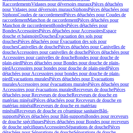
Raccordements
Vidages pour déversoirs muraux
Pièces détachées
pour Vidages pour déversoirs muraux
Siphons
Pièces détachées pour
Siphons
Coudes de raccordement
Pièces détachées pour Coudes de
raccordement
Manchon de raccordement
Pièces détachées pour
Manchon de raccordement
Bondes
Pièces détachées pour
Bondes
Accessoires
Pièces détachées pour Accessoires
Espace
douche et baignoire
Douches
Évacuation des sols pour
douches
Pièces détachées pour Évacuation des sols pour
douches
Canivelles de douche
Pièces détachées pour Canivelles de
douche
Accessoires pour canivelles de douche
Pièces détachées pour
Accessoires pour canivelles de douche
Bondes pour douche de
plain-pied
Pièces détachées pour Bondes pour douche de plain-
pied
Accessoires pour bondes pour douche de plain-pied
Pièces
détachées pour Accessoires pour bondes pour douche de plain-
pied
Evacuations murales
Pièces détachées pour Evacuations
murales
Accessoires pour évacuations murales
Pièces détachées pour
Accessoires pour évacuations murales
Receveurs de douche
Pièces
détachées pour Receveurs de douche
Receveurs de douche en
matériau minéral
Pièces détachées pour Receveurs de douche en
matériau minéral
Receveurs de douche en matériau
minéral
Receveurs de douche en céramique sanitaire
Bâti-
supports
Pièces détachées pour Bâti-supports
Bondes pour receveurs
de douche spécifiques
Pièces détachées pour Bondes pour receveurs
de douche spécifiques
Accessoires
Séparations de douche
Pièces
détachées pour Séparations de douche
Séparations de douche