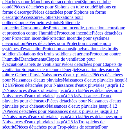
détachées pour Manchons de raccordement
Siphons en tube
coudé
Pièces détachées pour Siphons en tube coudé
Siphons en
forme d'escargot
Pièces détachées pour Siphons en forme
d'escargot
Accessoires
Colliers
Fixations pour
colliers
Coques
Fermetures
Joints
Boîtiers de
protection
Consommables
Protection incendie, protection acoustique
et protection contre l'humidité
Protection incendie
Pièces détachées
pour Protection incendie
Protection incendie pour systèmes
d'évacuation
Pièces détachées pour Protection incendie pour
systèmes d'évacuation
Protection acoustique
Isolations des bruits
solidiens
Isolations des bruits solidiens et aériens
Protection contre
l'humidité
Etanchements
Clapets de ventilation pour
évacuation
Clapets de ventilation
Pièces détachées pour Clapets de
ventilation
Soupapes de retenue d'énergie
Évacuation des eaux de
toiture Geberit Pluvia
Naissances d'eaux pluviales
Pièces détachées
pour Naissances d'eaux pluviales
Naissances d'eaux pluviales jusqu'à
12 l/s
Pièces détachées pour Naissances d'eaux pluviales jusqu'à 12
l/s
Naissances d'eaux pluviales jusqu'à 25 l/s
Pièces détachées pour
Naissances d'eaux pluviales jusqu'à 25 l/s
Naissances d'eaux
pluviales pour chéneaux
Pièces détachées pour Naissances d'eaux
pluviales pour chéneaux
Naissances d'eaux pluviales jusqu'à 12
l/s
Pièces détachées pour Naissances d'eaux pluviales jusqu'à 12
l/s
Naissances d'eaux pluviales jusqu'à 25 l/s
Pièces détachées pour
Naissances d'eaux pluviales jusqu'à 25 l/s
Trop-pleins de
sécurité
Pièces détachées pour Trop-pleins de sécurité
Pour