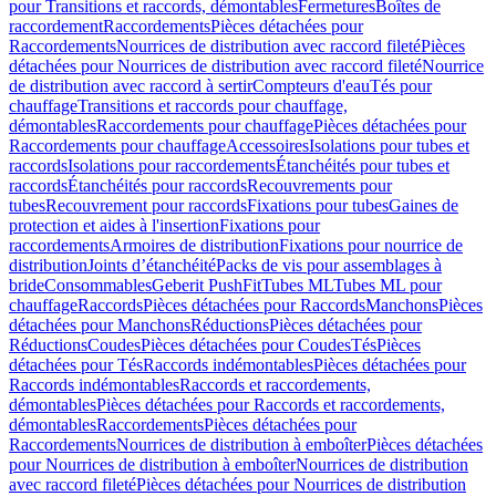
pour Transitions et raccords, démontables
Fermetures
Boîtes de
raccordement
Raccordements
Pièces détachées pour
Raccordements
Nourrices de distribution avec raccord fileté
Pièces
détachées pour Nourrices de distribution avec raccord fileté
Nourrice
de distribution avec raccord à sertir
Compteurs d'eau
Tés pour
chauffage
Transitions et raccords pour chauffage,
démontables
Raccordements pour chauffage
Pièces détachées pour
Raccordements pour chauffage
Accessoires
Isolations pour tubes et
raccords
Isolations pour raccordements
Étanchéités pour tubes et
raccords
Étanchéités pour raccords
Recouvrements pour
tubes
Recouvrement pour raccords
Fixations pour tubes
Gaines de
protection et aides à l'insertion
Fixations pour
raccordements
Armoires de distribution
Fixations pour nourrice de
distribution
Joints d’étanchéité
Packs de vis pour assemblages à
bride
Consommables
Geberit PushFit
Tubes ML
Tubes ML pour
chauffage
Raccords
Pièces détachées pour Raccords
Manchons
Pièces
détachées pour Manchons
Réductions
Pièces détachées pour
Réductions
Coudes
Pièces détachées pour Coudes
Tés
Pièces
détachées pour Tés
Raccords indémontables
Pièces détachées pour
Raccords indémontables
Raccords et raccordements,
démontables
Pièces détachées pour Raccords et raccordements,
démontables
Raccordements
Pièces détachées pour
Raccordements
Nourrices de distribution à emboîter
Pièces détachées
pour Nourrices de distribution à emboîter
Nourrices de distribution
avec raccord fileté
Pièces détachées pour Nourrices de distribution