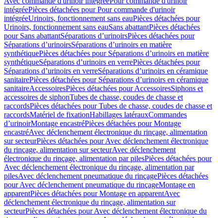
Avec commande d'urinoir intégrée
Pour commande d'urinoir
intégrée
Pièces détachées pour Pour commande d'urinoir
intégrée
Urinoirs, fonctionnement sans eau
Pièces détachées pour
Urinoirs, fonctionnement sans eau
Sans abattant
Pièces détachées
pour Sans abattant
Séparations d’urinoirs
Pièces détachées pour
Séparations d’urinoirs
Séparations d’urinoirs en matière
synthétique
Pièces détachées pour Séparations d’urinoirs en matière
synthétique
Séparations d’urinoirs en verre
Pièces détachées pour
Séparations d’urinoirs en verre
Séparations d’urinoirs en céramique
sanitaire
Pièces détachées pour Séparations d’urinoirs en céramique
sanitaire
Accessoires
Pièces détachées pour Accessoires
Siphons et
accessoires de siphon
Tubes de chasse, coudes de chasse et
raccords
Pièces détachées pour Tubes de chasse, coudes de chasse et
raccords
Matériel de fixation
Habillages latéraux
Commandes
dʼurinoir
Montage encastré
Pièces détachées pour Montage
encastré
Avec déclenchement électronique du rinçage, alimentation
sur secteur
Pièces détachées pour Avec déclenchement électronique
du rinçage, alimentation sur secteur
Avec déclenchement
électronique du rinçage, alimentation par piles
Pièces détachées pour
Avec déclenchement électronique du rinçage, alimentation par
piles
Avec déclenchement pneumatique du rinçage
Pièces détachées
pour Avec déclenchement pneumatique du rinçage
Montage en
apparent
Pièces détachées pour Montage en apparent
Avec
déclenchement électronique du rinçage, alimentation sur
secteur
Pièces détachées pour Avec déclenchement électronique du