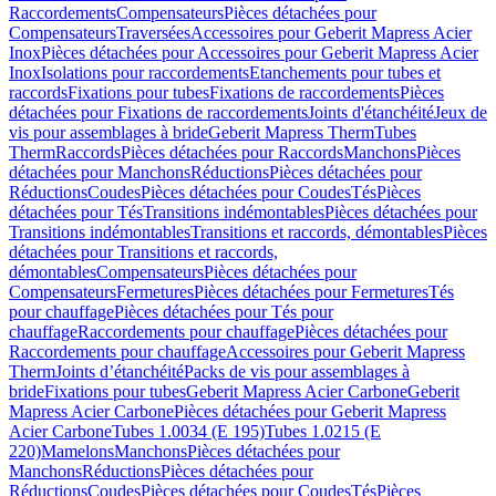
Raccordements
Compensateurs
Pièces détachées pour
Compensateurs
Traversées
Accessoires pour Geberit Mapress Acier
Inox
Pièces détachées pour Accessoires pour Geberit Mapress Acier
Inox
Isolations pour raccordements
Etanchements pour tubes et
raccords
Fixations pour tubes
Fixations de raccordements
Pièces
détachées pour Fixations de raccordements
Joints d'étanchéité
Jeux de
vis pour assemblages à bride
Geberit Mapress Therm
Tubes
Therm
Raccords
Pièces détachées pour Raccords
Manchons
Pièces
détachées pour Manchons
Réductions
Pièces détachées pour
Réductions
Coudes
Pièces détachées pour Coudes
Tés
Pièces
détachées pour Tés
Transitions indémontables
Pièces détachées pour
Transitions indémontables
Transitions et raccords, démontables
Pièces
détachées pour Transitions et raccords,
démontables
Compensateurs
Pièces détachées pour
Compensateurs
Fermetures
Pièces détachées pour Fermetures
Tés
pour chauffage
Pièces détachées pour Tés pour
chauffage
Raccordements pour chauffage
Pièces détachées pour
Raccordements pour chauffage
Accessoires pour Geberit Mapress
Therm
Joints d’étanchéité
Packs de vis pour assemblages à
bride
Fixations pour tubes
Geberit Mapress Acier Carbone
Geberit
Mapress Acier Carbone
Pièces détachées pour Geberit Mapress
Acier Carbone
Tubes 1.0034 (E 195)
Tubes 1.0215 (E
220)
Mamelons
Manchons
Pièces détachées pour
Manchons
Réductions
Pièces détachées pour
Réductions
Coudes
Pièces détachées pour Coudes
Tés
Pièces