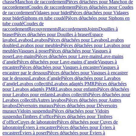
chasse
Manchon de raccordement
Pièces détachées pour Manchon de
raccordement
Coudes de raccordement
Pièces détachées pour Coudes
de raccordement
Vidages pour bidet
Pièces détachées pour Vidages
pour bidet
Siphons en tube coudé
Pièces détachées pour Siphons en
tube coudé
Coudes de
raccordement
Recouvrements
Raccordements
Joints
Douilles à
braser
Pièces détachées pour Douilles à braser
Espace
lavabo
Lavabos
Lavabos
Pièces détachées pour Lavabos
Lavabos
doubles
Lavabos pour meubles
Pièces détachées pour Lavabos pour
meubles
Vasques à poser
Pièces détachées pour Vasques à
poser
Lave-mains
Pièces détachées pour Lave-mains
Lave-mains
d’angle
Pièces détachées pour Lave-mains d’angle
Vasques à
encastrer
Pièces détachées pour Vasques à encastrer
Vasques à
encastrer par le dessous
Pièces détachées pour Vasques à encastrer
par le dessous
Lavabos d’angle
Pièces détachées pour Lavabos
d’angle
Lavabos collectifs
Lavabos adaptés PMR
Pièces détachées
pour Lavabos adaptés PMR
Lavabos pour enfants
Pièces détachées
pour Lavabos pour enfants
Lavabos collectifs
Pièces détachées pour
Lavabos collectifs
Autres lavabos
Pièces détachées pour Autres
lavabos
Déversoirs muraux
Pièces détachées pour Déversoirs
muraux
Vidoirs suspendus
Pièces détachées pour Vidoirs
suspendus
Timbres dʼoffice
Pièces détachées pour Timbres
dʼoffice
Cuves de laboratoire
Pièces détachées pour Cuves de
laboratoire
Éviers à encastrer
Pièces détachées pour Éviers à
encastrer
Éviers à poser
Pièces détachées pour Éviers à