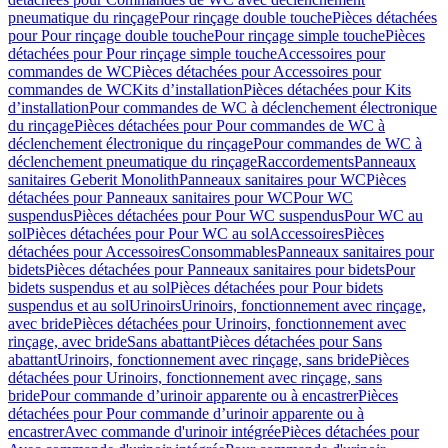
pneumatique du rinçage
Pour rinçage double touche
Pièces détachées
pour Pour rinçage double touche
Pour rinçage simple touche
Pièces
détachées pour Pour rinçage simple touche
Accessoires pour
commandes de WC
Pièces détachées pour Accessoires pour
commandes de WC
Kits d’installation
Pièces détachées pour Kits
d’installation
Pour commandes de WC à déclenchement électronique
du rinçage
Pièces détachées pour Pour commandes de WC à
déclenchement électronique du rinçage
Pour commandes de WC à
déclenchement pneumatique du rinçage
Raccordements
Panneaux
sanitaires Geberit Monolith
Panneaux sanitaires pour WC
Pièces
détachées pour Panneaux sanitaires pour WC
Pour WC
suspendus
Pièces détachées pour Pour WC suspendus
Pour WC au
sol
Pièces détachées pour Pour WC au sol
Accessoires
Pièces
détachées pour Accessoires
Consommables
Panneaux sanitaires pour
bidets
Pièces détachées pour Panneaux sanitaires pour bidets
Pour
bidets suspendus et au sol
Pièces détachées pour Pour bidets
suspendus et au sol
Urinoirs
Urinoirs, fonctionnement avec rinçage,
avec bride
Pièces détachées pour Urinoirs, fonctionnement avec
rinçage, avec bride
Sans abattant
Pièces détachées pour Sans
abattant
Urinoirs, fonctionnement avec rinçage, sans bride
Pièces
détachées pour Urinoirs, fonctionnement avec rinçage, sans
bride
Pour commande d’urinoir apparente ou à encastrer
Pièces
détachées pour Pour commande d’urinoir apparente ou à
encastrer
Avec commande d'urinoir intégrée
Pièces détachées pour