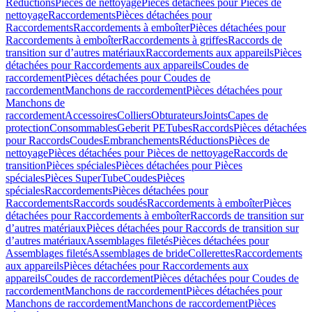
Réductions
Pièces de nettoyage
Pièces détachées pour Pièces de
nettoyage
Raccordements
Pièces détachées pour
Raccordements
Raccordements à emboîter
Pièces détachées pour
Raccordements à emboîter
Raccordements à griffes
Raccords de
transition sur d’autres matériaux
Raccordements aux appareils
Pièces
détachées pour Raccordements aux appareils
Coudes de
raccordement
Pièces détachées pour Coudes de
raccordement
Manchons de raccordement
Pièces détachées pour
Manchons de
raccordement
Accessoires
Colliers
Obturateurs
Joints
Capes de
protection
Consommables
Geberit PE
Tubes
Raccords
Pièces détachées
pour Raccords
Coudes
Embranchements
Réductions
Pièces de
nettoyage
Pièces détachées pour Pièces de nettoyage
Raccords de
transition
Pièces spéciales
Pièces détachées pour Pièces
spéciales
Pièces SuperTube
Coudes
Pièces
spéciales
Raccordements
Pièces détachées pour
Raccordements
Raccords soudés
Raccordements à emboîter
Pièces
détachées pour Raccordements à emboîter
Raccords de transition sur
d’autres matériaux
Pièces détachées pour Raccords de transition sur
d’autres matériaux
Assemblages filetés
Pièces détachées pour
Assemblages filetés
Assemblages de bride
Collerettes
Raccordements
aux appareils
Pièces détachées pour Raccordements aux
appareils
Coudes de raccordement
Pièces détachées pour Coudes de
raccordement
Manchons de raccordement
Pièces détachées pour
Manchons de raccordement
Manchons de raccordement
Pièces