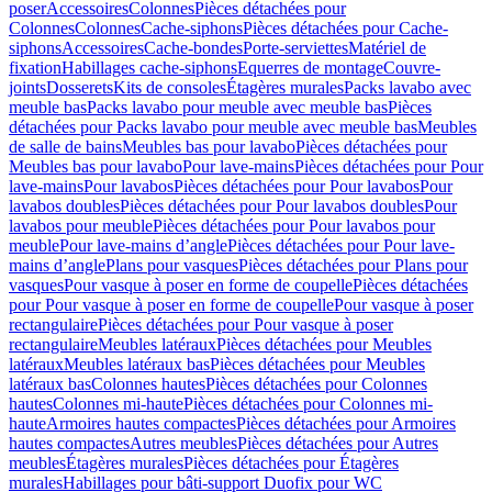
poser
Accessoires
Colonnes
Pièces détachées pour
Colonnes
Colonnes
Cache-siphons
Pièces détachées pour Cache-
siphons
Accessoires
Cache-bondes
Porte-serviettes
Matériel de
fixation
Habillages cache-siphons
Equerres de montage
Couvre-
joints
Dosserets
Kits de consoles
Étagères murales
Packs lavabo avec
meuble bas
Packs lavabo pour meuble avec meuble bas
Pièces
détachées pour Packs lavabo pour meuble avec meuble bas
Meubles
de salle de bains
Meubles bas pour lavabo
Pièces détachées pour
Meubles bas pour lavabo
Pour lave-mains
Pièces détachées pour Pour
lave-mains
Pour lavabos
Pièces détachées pour Pour lavabos
Pour
lavabos doubles
Pièces détachées pour Pour lavabos doubles
Pour
lavabos pour meuble
Pièces détachées pour Pour lavabos pour
meuble
Pour lave-mains d’angle
Pièces détachées pour Pour lave-
mains d’angle
Plans pour vasques
Pièces détachées pour Plans pour
vasques
Pour vasque à poser en forme de coupelle
Pièces détachées
pour Pour vasque à poser en forme de coupelle
Pour vasque à poser
rectangulaire
Pièces détachées pour Pour vasque à poser
rectangulaire
Meubles latéraux
Pièces détachées pour Meubles
latéraux
Meubles latéraux bas
Pièces détachées pour Meubles
latéraux bas
Colonnes hautes
Pièces détachées pour Colonnes
hautes
Colonnes mi-haute
Pièces détachées pour Colonnes mi-
haute
Armoires hautes compactes
Pièces détachées pour Armoires
hautes compactes
Autres meubles
Pièces détachées pour Autres
meubles
Étagères murales
Pièces détachées pour Étagères
murales
Habillages pour bâti-support Duofix pour WC