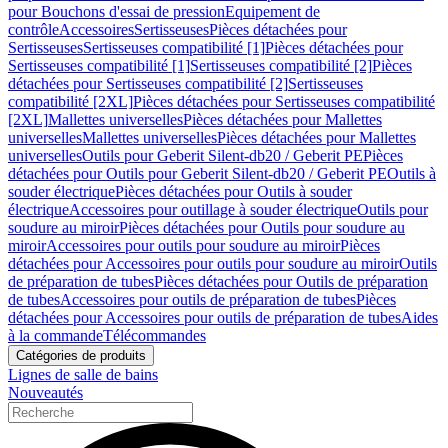
pour Bouchons d'essai de pression
Equipement de
contrôle
Accessoires
Sertisseuses
Pièces détachées pour
Sertisseuses
Sertisseuses compatibilité [1]
Pièces détachées pour
Sertisseuses compatibilité [1]
Sertisseuses compatibilité [2]
Pièces
détachées pour Sertisseuses compatibilité [2]
Sertisseuses
compatibilité [2XL]
Pièces détachées pour Sertisseuses compatibilité
[2XL]
Mallettes universelles
Pièces détachées pour Mallettes
universelles
Mallettes universelles
Pièces détachées pour Mallettes
universelles
Outils pour Geberit Silent-db20 / Geberit PE
Pièces
détachées pour Outils pour Geberit Silent-db20 / Geberit PE
Outils à
souder électrique
Pièces détachées pour Outils à souder
électrique
Accessoires pour outillage à souder électrique
Outils pour
soudure au miroir
Pièces détachées pour Outils pour soudure au
miroir
Accessoires pour outils pour soudure au miroir
Pièces
détachées pour Accessoires pour outils pour soudure au miroir
Outils
de préparation de tubes
Pièces détachées pour Outils de préparation
de tubes
Accessoires pour outils de préparation de tubes
Pièces
détachées pour Accessoires pour outils de préparation de tubes
Aides
à la commande
Télécommandes
Catégories de produits
Lignes de salle de bains
Nouveautés