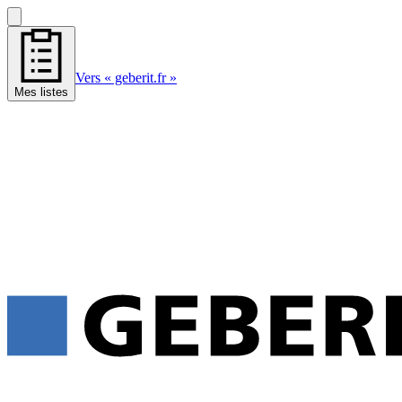
Vers « geberit.fr »
Mes listes