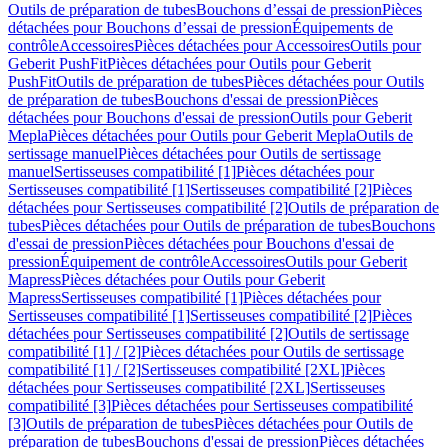
Outils de préparation de tubes
Bouchons d’essai de pression
Pièces
détachées pour Bouchons d’essai de pression
Équipements de
contrôle
Accessoires
Pièces détachées pour Accessoires
Outils pour
Geberit PushFit
Pièces détachées pour Outils pour Geberit
PushFit
Outils de préparation de tubes
Pièces détachées pour Outils
de préparation de tubes
Bouchons d'essai de pression
Pièces
détachées pour Bouchons d'essai de pression
Outils pour Geberit
Mepla
Pièces détachées pour Outils pour Geberit Mepla
Outils de
sertissage manuel
Pièces détachées pour Outils de sertissage
manuel
Sertisseuses compatibilité [1]
Pièces détachées pour
Sertisseuses compatibilité [1]
Sertisseuses compatibilité [2]
Pièces
détachées pour Sertisseuses compatibilité [2]
Outils de préparation de
tubes
Pièces détachées pour Outils de préparation de tubes
Bouchons
d'essai de pression
Pièces détachées pour Bouchons d'essai de
pression
Équipement de contrôle
Accessoires
Outils pour Geberit
Mapress
Pièces détachées pour Outils pour Geberit
Mapress
Sertisseuses compatibilité [1]
Pièces détachées pour
Sertisseuses compatibilité [1]
Sertisseuses compatibilité [2]
Pièces
détachées pour Sertisseuses compatibilité [2]
Outils de sertissage
compatibilité [1] / [2]
Pièces détachées pour Outils de sertissage
compatibilité [1] / [2]
Sertisseuses compatibilité [2XL]
Pièces
détachées pour Sertisseuses compatibilité [2XL]
Sertisseuses
compatibilité [3]
Pièces détachées pour Sertisseuses compatibilité
[3]
Outils de préparation de tubes
Pièces détachées pour Outils de
préparation de tubes
Bouchons d'essai de pression
Pièces détachées