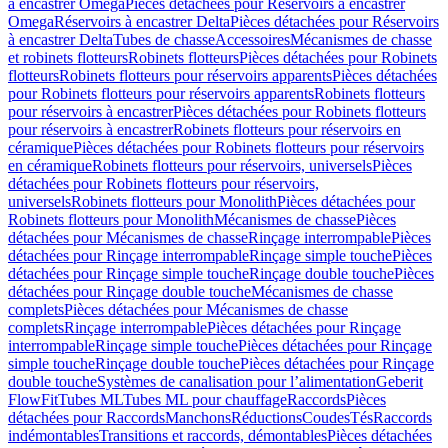
à encastrer Omega
Pièces détachées pour Réservoirs à encastrer
Omega
Réservoirs à encastrer Delta
Pièces détachées pour Réservoirs
à encastrer Delta
Tubes de chasse
Accessoires
Mécanismes de chasse
et robinets flotteurs
Robinets flotteurs
Pièces détachées pour Robinets
flotteurs
Robinets flotteurs pour réservoirs apparents
Pièces détachées
pour Robinets flotteurs pour réservoirs apparents
Robinets flotteurs
pour réservoirs à encastrer
Pièces détachées pour Robinets flotteurs
pour réservoirs à encastrer
Robinets flotteurs pour réservoirs en
céramique
Pièces détachées pour Robinets flotteurs pour réservoirs
en céramique
Robinets flotteurs pour réservoirs, universels
Pièces
détachées pour Robinets flotteurs pour réservoirs,
universels
Robinets flotteurs pour Monolith
Pièces détachées pour
Robinets flotteurs pour Monolith
Mécanismes de chasse
Pièces
détachées pour Mécanismes de chasse
Rinçage interrompable
Pièces
détachées pour Rinçage interrompable
Rinçage simple touche
Pièces
détachées pour Rinçage simple touche
Rinçage double touche
Pièces
détachées pour Rinçage double touche
Mécanismes de chasse
complets
Pièces détachées pour Mécanismes de chasse
complets
Rinçage interrompable
Pièces détachées pour Rinçage
interrompable
Rinçage simple touche
Pièces détachées pour Rinçage
simple touche
Rinçage double touche
Pièces détachées pour Rinçage
double touche
Systèmes de canalisation pour l’alimentation
Geberit
FlowFit
Tubes ML
Tubes ML pour chauffage
Raccords
Pièces
détachées pour Raccords
Manchons
Réductions
Coudes
Tés
Raccords
indémontables
Transitions et raccords, démontables
Pièces détachées