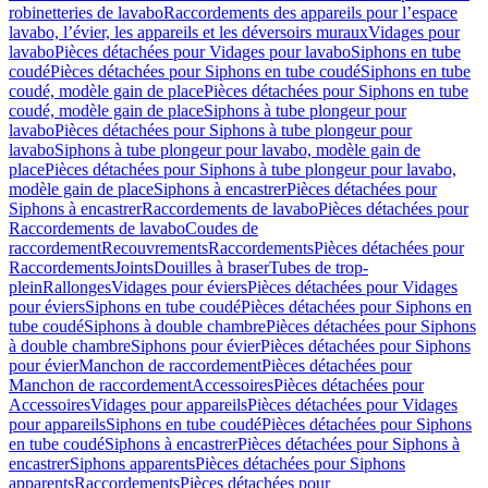
robinetteries de lavabo
Raccordements des appareils pour l’espace
lavabo, l’évier, les appareils et les déversoirs muraux
Vidages pour
lavabo
Pièces détachées pour Vidages pour lavabo
Siphons en tube
coudé
Pièces détachées pour Siphons en tube coudé
Siphons en tube
coudé, modèle gain de place
Pièces détachées pour Siphons en tube
coudé, modèle gain de place
Siphons à tube plongeur pour
lavabo
Pièces détachées pour Siphons à tube plongeur pour
lavabo
Siphons à tube plongeur pour lavabo, modèle gain de
place
Pièces détachées pour Siphons à tube plongeur pour lavabo,
modèle gain de place
Siphons à encastrer
Pièces détachées pour
Siphons à encastrer
Raccordements de lavabo
Pièces détachées pour
Raccordements de lavabo
Coudes de
raccordement
Recouvrements
Raccordements
Pièces détachées pour
Raccordements
Joints
Douilles à braser
Tubes de trop-
plein
Rallonges
Vidages pour éviers
Pièces détachées pour Vidages
pour éviers
Siphons en tube coudé
Pièces détachées pour Siphons en
tube coudé
Siphons à double chambre
Pièces détachées pour Siphons
à double chambre
Siphons pour évier
Pièces détachées pour Siphons
pour évier
Manchon de raccordement
Pièces détachées pour
Manchon de raccordement
Accessoires
Pièces détachées pour
Accessoires
Vidages pour appareils
Pièces détachées pour Vidages
pour appareils
Siphons en tube coudé
Pièces détachées pour Siphons
en tube coudé
Siphons à encastrer
Pièces détachées pour Siphons à
encastrer
Siphons apparents
Pièces détachées pour Siphons
apparents
Raccordements
Pièces détachées pour