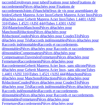
raccords
Enjoliveurs pour tubes
Fixations pour tubes
Fixations de
raccordements
Pièces détachées pour Fixations de
raccordements
Joints d'étanchéité
Jeux de vis pour assemblages de
brides
Geberit Mapress Acier Inox
Geberit Mapress Acier Inox
Pièces
détachées pour Geberit Mapress Acier Inox
Tubes 1.4401 (AISI
316)
Tubes 1.4521 (AISI 444)
Tubes 1.4301 (AISI
304)
Mamelons
Manchons
Pièces détachées pour
Manchons
Réductions
Pièces détachées pour
Réductions
Coudes
Pièces détachées pour Coudes
Tés
Pièces
détachées pour Tés
Raccords indémontables
Pièces détachées pour
Raccords indémontables
Raccords et raccordements,
démontables
Pièces détachées pour Raccords et raccordements,
démontables
Compensateurs
Pièces détachées pour
Compensateurs
Traversées
Fermetures
Pièces détachées pour
Fermetures
Raccordements
Pièces détachées pour
Raccordements
Geberit Mapress Acier Inox, sans silicone
Pièces
détachées pour Geberit Mapress Acier Inox, sans silicone
Tubes
1.4401 (AISI 316)
Tubes 1.4521 (AISI 444)
Manchons
Pièces
détachées pour Manchons
Réductions
Pièces détachées pour
Réductions
Coudes
Pièces détachées pour Coudes
Tés
Pièces
détachées pour Tés
Raccords indémontables
Pièces détachées pour
Raccords indémontables
Raccords et raccordements,
démontables
Pièces détachées pour Raccords et raccordements,
démontables
Fermetures
Pièces détachées pour
Fermetures
Raccordements
Pièces détachées pour