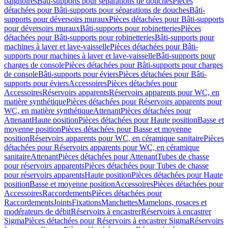
baignoires
Bâti-supports pour séparations de douches
Pièces
détachées pour Bâti-supports pour séparations de douches
Bâti-
supports pour déversoirs muraux
Pièces détachées pour Bâti-supports
pour déversoirs muraux
Bâti-supports pour robinetteries
Pièces
détachées pour Bâti-supports pour robinetteries
Bâti-supports pour
machines à laver et lave-vaisselle
Pièces détachées pour Bâti-
supports pour machines à laver et lave-vaisselle
Bâti-supports pour
charges de console
Pièces détachées pour Bâti-supports pour charges
de console
Bâti-supports pour éviers
Pièces détachées pour Bâti-
supports pour éviers
Accessoires
Pièces détachées pour
Accessoires
Réservoirs apparents
Réservoirs apparents pour WC, en
matière synthétique
Pièces détachées pour Réservoirs apparents pour
WC, en matière synthétique
Attenant
Pièces détachées pour
Attenant
Haute position
Pièces détachées pour Haute position
Basse et
moyenne position
Pièces détachées pour Basse et moyenne
position
Réservoirs apparents pour WC, en céramique sanitaire
Pièces
détachées pour Réservoirs apparents pour WC, en céramique
sanitaire
Attenant
Pièces détachées pour Attenant
Tubes de chasse
pour réservoirs apparents
Pièces détachées pour Tubes de chasse
pour réservoirs apparents
Haute position
Pièces détachées pour Haute
position
Basse et moyenne position
Accessoires
Pièces détachées pour
Accessoires
Raccordements
Pièces détachées pour
Raccordements
Joints
Fixations
Manchettes
Mamelons, rosaces et
modérateurs de débit
Réservoirs à encastrer
Réservoirs à encastrer
Sigma
Pièces détachées pour Réservoirs à encastrer Sigma
Réservoirs