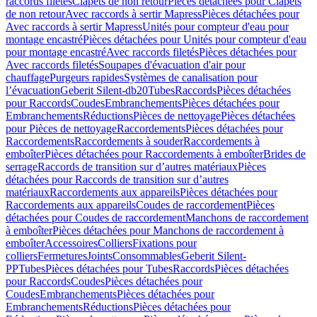
raccords filetés
Clapets de non retour
Pièces détachées pour Clapets
de non retour
Avec raccords à sertir Mapress
Pièces détachées pour
Avec raccords à sertir Mapress
Unités pour compteur d'eau pour
montage encastré
Pièces détachées pour Unités pour compteur d'eau
pour montage encastré
Avec raccords filetés
Pièces détachées pour
Avec raccords filetés
Soupapes d'évacuation d'air pour
chauffage
Purgeurs rapides
Systèmes de canalisation pour
l’évacuation
Geberit Silent-db20
Tubes
Raccords
Pièces détachées
pour Raccords
Coudes
Embranchements
Pièces détachées pour
Embranchements
Réductions
Pièces de nettoyage
Pièces détachées
pour Pièces de nettoyage
Raccordements
Pièces détachées pour
Raccordements
Raccordements à souder
Raccordements à
emboîter
Pièces détachées pour Raccordements à emboîter
Brides de
serrage
Raccords de transition sur d’autres matériaux
Pièces
détachées pour Raccords de transition sur d’autres
matériaux
Raccordements aux appareils
Pièces détachées pour
Raccordements aux appareils
Coudes de raccordement
Pièces
détachées pour Coudes de raccordement
Manchons de raccordement
à emboîter
Pièces détachées pour Manchons de raccordement à
emboîter
Accessoires
Colliers
Fixations pour
colliers
Fermetures
Joints
Consommables
Geberit Silent-
PP
Tubes
Pièces détachées pour Tubes
Raccords
Pièces détachées
pour Raccords
Coudes
Pièces détachées pour
Coudes
Embranchements
Pièces détachées pour
Embranchements
Réductions
Pièces détachées pour