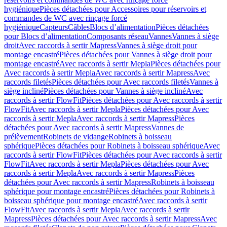
hygiénique
Pièces détachées pour Accessoires pour réservoirs et
commandes de WC avec rinçage forcé
hygiénique
Capteurs
Câbles
Blocs d’alimentation
Pièces détachées
pour Blocs d’alimentation
Composants réseau
Vannes
Vannes à siège
droit
Avec raccords à sertir Mapress
Vannes à siège droit pour
montage encastré
Pièces détachées pour Vannes à siège droit pour
montage encastré
Avec raccords à sertir Mepla
Pièces détachées pour
Avec raccords à sertir Mepla
Avec raccords à sertir Mapress
Avec
raccords filetés
Pièces détachées pour Avec raccords filetés
Vannes à
siège incliné
Pièces détachées pour Vannes à siège incliné
Avec
raccords à sertir FlowFit
Pièces détachées pour Avec raccords à sertir
FlowFit
Avec raccords à sertir Mepla
Pièces détachées pour Avec
raccords à sertir Mepla
Avec raccords à sertir Mapress
Pièces
détachées pour Avec raccords à sertir Mapress
Vannes de
prélèvement
Robinets de vidange
Robinets à boisseau
sphérique
Pièces détachées pour Robinets à boisseau sphérique
Avec
raccords à sertir FlowFit
Pièces détachées pour Avec raccords à sertir
FlowFit
Avec raccords à sertir Mepla
Pièces détachées pour Avec
raccords à sertir Mepla
Avec raccords à sertir Mapress
Pièces
détachées pour Avec raccords à sertir Mapress
Robinets à boisseau
sphérique pour montage encastré
Pièces détachées pour Robinets à
boisseau sphérique pour montage encastré
Avec raccords à sertir
FlowFit
Avec raccords à sertir Mepla
Avec raccords à sertir
Mapress
Pièces détachées pour Avec raccords à sertir Mapress
Avec