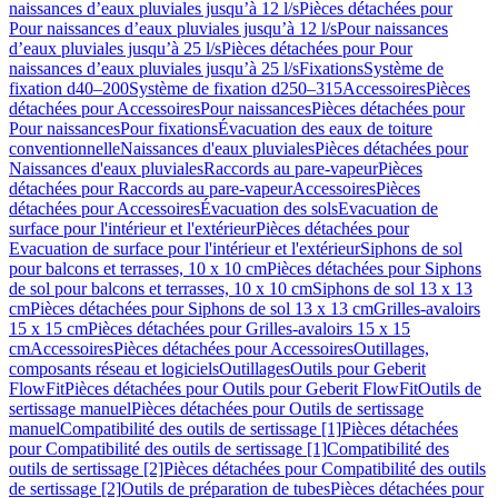
naissances d’eaux pluviales jusqu’à 12 l/s
Pièces détachées pour
Pour naissances d’eaux pluviales jusqu’à 12 l/s
Pour naissances
d’eaux pluviales jusqu’à 25 l/s
Pièces détachées pour Pour
naissances d’eaux pluviales jusqu’à 25 l/s
Fixations
Système de
fixation d40–200
Système de fixation d250–315
Accessoires
Pièces
détachées pour Accessoires
Pour naissances
Pièces détachées pour
Pour naissances
Pour fixations
Évacuation des eaux de toiture
conventionnelle
Naissances d'eaux pluviales
Pièces détachées pour
Naissances d'eaux pluviales
Raccords au pare-vapeur
Pièces
détachées pour Raccords au pare-vapeur
Accessoires
Pièces
détachées pour Accessoires
Évacuation des sols
Evacuation de
surface pour l'intérieur et l'extérieur
Pièces détachées pour
Evacuation de surface pour l'intérieur et l'extérieur
Siphons de sol
pour balcons et terrasses, 10 x 10 cm
Pièces détachées pour Siphons
de sol pour balcons et terrasses, 10 x 10 cm
Siphons de sol 13 x 13
cm
Pièces détachées pour Siphons de sol 13 x 13 cm
Grilles-avaloirs
15 x 15 cm
Pièces détachées pour Grilles-avaloirs 15 x 15
cm
Accessoires
Pièces détachées pour Accessoires
Outillages,
composants réseau et logiciels
Outillages
Outils pour Geberit
FlowFit
Pièces détachées pour Outils pour Geberit FlowFit
Outils de
sertissage manuel
Pièces détachées pour Outils de sertissage
manuel
Compatibilité des outils de sertissage [1]
Pièces détachées
pour Compatibilité des outils de sertissage [1]
Compatibilité des
outils de sertissage [2]
Pièces détachées pour Compatibilité des outils
de sertissage [2]
Outils de préparation de tubes
Pièces détachées pour