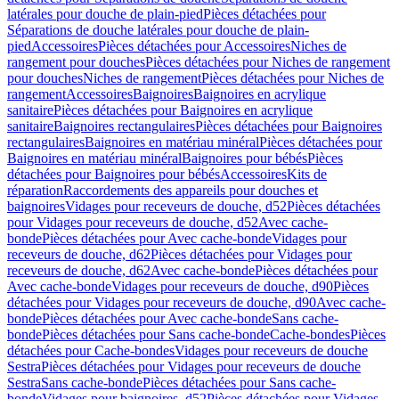
latérales pour douche de plain-pied
Pièces détachées pour
Séparations de douche latérales pour douche de plain-
pied
Accessoires
Pièces détachées pour Accessoires
Niches de
rangement pour douches
Pièces détachées pour Niches de rangement
pour douches
Niches de rangement
Pièces détachées pour Niches de
rangement
Accessoires
Baignoires
Baignoires en acrylique
sanitaire
Pièces détachées pour Baignoires en acrylique
sanitaire
Baignoires rectangulaires
Pièces détachées pour Baignoires
rectangulaires
Baignoires en matériau minéral
Pièces détachées pour
Baignoires en matériau minéral
Baignoires pour bébés
Pièces
détachées pour Baignoires pour bébés
Accessoires
Kits de
réparation
Raccordements des appareils pour douches et
baignoires
Vidages pour receveurs de douche, d52
Pièces détachées
pour Vidages pour receveurs de douche, d52
Avec cache-
bonde
Pièces détachées pour Avec cache-bonde
Vidages pour
receveurs de douche, d62
Pièces détachées pour Vidages pour
receveurs de douche, d62
Avec cache-bonde
Pièces détachées pour
Avec cache-bonde
Vidages pour receveurs de douche, d90
Pièces
détachées pour Vidages pour receveurs de douche, d90
Avec cache-
bonde
Pièces détachées pour Avec cache-bonde
Sans cache-
bonde
Pièces détachées pour Sans cache-bonde
Cache-bondes
Pièces
détachées pour Cache-bondes
Vidages pour receveurs de douche
Sestra
Pièces détachées pour Vidages pour receveurs de douche
Sestra
Sans cache-bonde
Pièces détachées pour Sans cache-
bonde
Vidages pour baignoires, d52
Pièces détachées pour Vidages