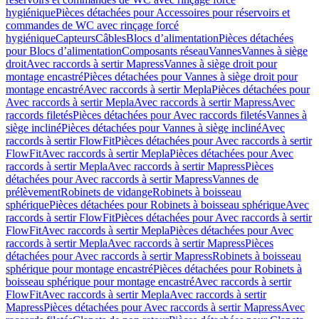
hygiénique
Pièces détachées pour Accessoires pour réservoirs et
commandes de WC avec rinçage forcé
hygiénique
Capteurs
Câbles
Blocs d’alimentation
Pièces détachées
pour Blocs d’alimentation
Composants réseau
Vannes
Vannes à siège
droit
Avec raccords à sertir Mapress
Vannes à siège droit pour
montage encastré
Pièces détachées pour Vannes à siège droit pour
montage encastré
Avec raccords à sertir Mepla
Pièces détachées pour
Avec raccords à sertir Mepla
Avec raccords à sertir Mapress
Avec
raccords filetés
Pièces détachées pour Avec raccords filetés
Vannes à
siège incliné
Pièces détachées pour Vannes à siège incliné
Avec
raccords à sertir FlowFit
Pièces détachées pour Avec raccords à sertir
FlowFit
Avec raccords à sertir Mepla
Pièces détachées pour Avec
raccords à sertir Mepla
Avec raccords à sertir Mapress
Pièces
détachées pour Avec raccords à sertir Mapress
Vannes de
prélèvement
Robinets de vidange
Robinets à boisseau
sphérique
Pièces détachées pour Robinets à boisseau sphérique
Avec
raccords à sertir FlowFit
Pièces détachées pour Avec raccords à sertir
FlowFit
Avec raccords à sertir Mepla
Pièces détachées pour Avec
raccords à sertir Mepla
Avec raccords à sertir Mapress
Pièces
détachées pour Avec raccords à sertir Mapress
Robinets à boisseau
sphérique pour montage encastré
Pièces détachées pour Robinets à
boisseau sphérique pour montage encastré
Avec raccords à sertir
FlowFit
Avec raccords à sertir Mepla
Avec raccords à sertir
Mapress
Pièces détachées pour Avec raccords à sertir Mapress
Avec