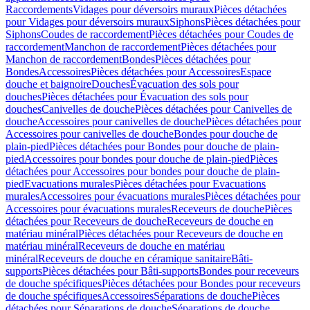
Raccordements
Vidages pour déversoirs muraux
Pièces détachées
pour Vidages pour déversoirs muraux
Siphons
Pièces détachées pour
Siphons
Coudes de raccordement
Pièces détachées pour Coudes de
raccordement
Manchon de raccordement
Pièces détachées pour
Manchon de raccordement
Bondes
Pièces détachées pour
Bondes
Accessoires
Pièces détachées pour Accessoires
Espace
douche et baignoire
Douches
Évacuation des sols pour
douches
Pièces détachées pour Évacuation des sols pour
douches
Canivelles de douche
Pièces détachées pour Canivelles de
douche
Accessoires pour canivelles de douche
Pièces détachées pour
Accessoires pour canivelles de douche
Bondes pour douche de
plain-pied
Pièces détachées pour Bondes pour douche de plain-
pied
Accessoires pour bondes pour douche de plain-pied
Pièces
détachées pour Accessoires pour bondes pour douche de plain-
pied
Evacuations murales
Pièces détachées pour Evacuations
murales
Accessoires pour évacuations murales
Pièces détachées pour
Accessoires pour évacuations murales
Receveurs de douche
Pièces
détachées pour Receveurs de douche
Receveurs de douche en
matériau minéral
Pièces détachées pour Receveurs de douche en
matériau minéral
Receveurs de douche en matériau
minéral
Receveurs de douche en céramique sanitaire
Bâti-
supports
Pièces détachées pour Bâti-supports
Bondes pour receveurs
de douche spécifiques
Pièces détachées pour Bondes pour receveurs
de douche spécifiques
Accessoires
Séparations de douche
Pièces
détachées pour Séparations de douche
Séparations de douche