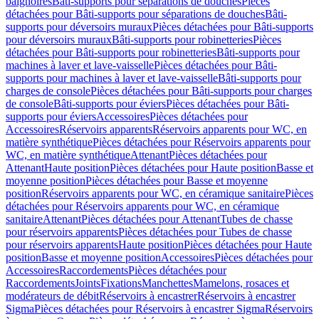
baignoires
Bâti-supports pour séparations de douches
Pièces
détachées pour Bâti-supports pour séparations de douches
Bâti-
supports pour déversoirs muraux
Pièces détachées pour Bâti-supports
pour déversoirs muraux
Bâti-supports pour robinetteries
Pièces
détachées pour Bâti-supports pour robinetteries
Bâti-supports pour
machines à laver et lave-vaisselle
Pièces détachées pour Bâti-
supports pour machines à laver et lave-vaisselle
Bâti-supports pour
charges de console
Pièces détachées pour Bâti-supports pour charges
de console
Bâti-supports pour éviers
Pièces détachées pour Bâti-
supports pour éviers
Accessoires
Pièces détachées pour
Accessoires
Réservoirs apparents
Réservoirs apparents pour WC, en
matière synthétique
Pièces détachées pour Réservoirs apparents pour
WC, en matière synthétique
Attenant
Pièces détachées pour
Attenant
Haute position
Pièces détachées pour Haute position
Basse et
moyenne position
Pièces détachées pour Basse et moyenne
position
Réservoirs apparents pour WC, en céramique sanitaire
Pièces
détachées pour Réservoirs apparents pour WC, en céramique
sanitaire
Attenant
Pièces détachées pour Attenant
Tubes de chasse
pour réservoirs apparents
Pièces détachées pour Tubes de chasse
pour réservoirs apparents
Haute position
Pièces détachées pour Haute
position
Basse et moyenne position
Accessoires
Pièces détachées pour
Accessoires
Raccordements
Pièces détachées pour
Raccordements
Joints
Fixations
Manchettes
Mamelons, rosaces et
modérateurs de débit
Réservoirs à encastrer
Réservoirs à encastrer
Sigma
Pièces détachées pour Réservoirs à encastrer Sigma
Réservoirs