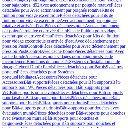
pour baignoires, d52
Avec actionnement par poignée rotative
Pièces
détachées pour Avec actionnement par poignée rotative
Kits de
finition pour vidage excentrique
Pièces détachées pour Kits de
finition pour vidage excentrique
Avec actionnement par poignée
rotative et arrivée d’eau
Pièces détachées pour Avec actionnement
par poignée rotative et arrivée d’eau
Kits de finition pour vidage
excentrique et arrivée d’eau
Pièces détachées pour Kits de finition
pour vidage excentrique et arrivée d’eau
Avec déclenchement par
pression PushControl
Pièces détachées pour Avec déclenchement par
pression PushControl
Avec cache-bonde
Pièces détachées pour Avec
cache-bonde
Accessoires pour vidages pour baignoires
Kits de
raccordement
Bouchons de bonde
Tés
Systèmes d’installation et de
rinçage
Geberit Duofix
Parois
Pièces détachées pour Parois
Systèmes
porteurs
Pièces détachées pour Systèmes
porteurs
Habillages
Accessoires
Pièces détachées pour
Accessoires
Bâti-supports
Pièces détachées pour Bâti-supports
Bâti-
supports pour WC
Pièces détachées pour Bâti-supports pour
WC
Bâti-supports pour lavabos
Pièces détachées pour Bâti-supports
pour lavabos
Bâti-supports pour bidets
Pièces détachées pour Bâti-
supports pour bidets
Bâti-supports pour urinoirs
Pièces détachées
pour Bâti-supports pour urinoirs
Bâti-supports pour douches avec
évacuation murale
Pièces détachées pour Bâti-supports pour douches
avec évacuation murale
Bâti-supports pour douches et
baignoires
Pièces détachées pour Bâti-supports pour douches et