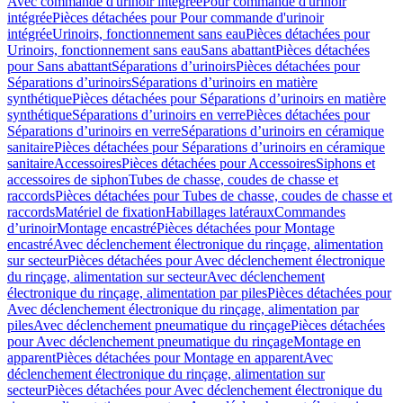
Avec commande d'urinoir intégrée
Pour commande d'urinoir
intégrée
Pièces détachées pour Pour commande d'urinoir
intégrée
Urinoirs, fonctionnement sans eau
Pièces détachées pour
Urinoirs, fonctionnement sans eau
Sans abattant
Pièces détachées
pour Sans abattant
Séparations d’urinoirs
Pièces détachées pour
Séparations d’urinoirs
Séparations d’urinoirs en matière
synthétique
Pièces détachées pour Séparations d’urinoirs en matière
synthétique
Séparations d’urinoirs en verre
Pièces détachées pour
Séparations d’urinoirs en verre
Séparations d’urinoirs en céramique
sanitaire
Pièces détachées pour Séparations d’urinoirs en céramique
sanitaire
Accessoires
Pièces détachées pour Accessoires
Siphons et
accessoires de siphon
Tubes de chasse, coudes de chasse et
raccords
Pièces détachées pour Tubes de chasse, coudes de chasse et
raccords
Matériel de fixation
Habillages latéraux
Commandes
dʼurinoir
Montage encastré
Pièces détachées pour Montage
encastré
Avec déclenchement électronique du rinçage, alimentation
sur secteur
Pièces détachées pour Avec déclenchement électronique
du rinçage, alimentation sur secteur
Avec déclenchement
électronique du rinçage, alimentation par piles
Pièces détachées pour
Avec déclenchement électronique du rinçage, alimentation par
piles
Avec déclenchement pneumatique du rinçage
Pièces détachées
pour Avec déclenchement pneumatique du rinçage
Montage en
apparent
Pièces détachées pour Montage en apparent
Avec
déclenchement électronique du rinçage, alimentation sur
secteur
Pièces détachées pour Avec déclenchement électronique du