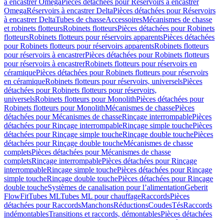
à encastrer Omega
Pièces détachées pour Réservoirs à encastrer
Omega
Réservoirs à encastrer Delta
Pièces détachées pour Réservoirs
à encastrer Delta
Tubes de chasse
Accessoires
Mécanismes de chasse
et robinets flotteurs
Robinets flotteurs
Pièces détachées pour Robinets
flotteurs
Robinets flotteurs pour réservoirs apparents
Pièces détachées
pour Robinets flotteurs pour réservoirs apparents
Robinets flotteurs
pour réservoirs à encastrer
Pièces détachées pour Robinets flotteurs
pour réservoirs à encastrer
Robinets flotteurs pour réservoirs en
céramique
Pièces détachées pour Robinets flotteurs pour réservoirs
en céramique
Robinets flotteurs pour réservoirs, universels
Pièces
détachées pour Robinets flotteurs pour réservoirs,
universels
Robinets flotteurs pour Monolith
Pièces détachées pour
Robinets flotteurs pour Monolith
Mécanismes de chasse
Pièces
détachées pour Mécanismes de chasse
Rinçage interrompable
Pièces
détachées pour Rinçage interrompable
Rinçage simple touche
Pièces
détachées pour Rinçage simple touche
Rinçage double touche
Pièces
détachées pour Rinçage double touche
Mécanismes de chasse
complets
Pièces détachées pour Mécanismes de chasse
complets
Rinçage interrompable
Pièces détachées pour Rinçage
interrompable
Rinçage simple touche
Pièces détachées pour Rinçage
simple touche
Rinçage double touche
Pièces détachées pour Rinçage
double touche
Systèmes de canalisation pour l’alimentation
Geberit
FlowFit
Tubes ML
Tubes ML pour chauffage
Raccords
Pièces
détachées pour Raccords
Manchons
Réductions
Coudes
Tés
Raccords
indémontables
Transitions et raccords, démontables
Pièces détachées