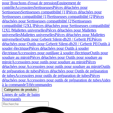
pour Bouchons d'essai de pression
Equipement de
contrôle
Accessoires
Sertisseuses
Pièces détachées pour
Sertisseuses
Sertisseuses compatibilité [1]
Pièces détachées pour
Sertisseuses compatibilité [1]
Sertisseuses compatibilité [2]
Pièces
détachées pour Sertisseuses compatibilité [2]
Sertisseuses
compatibilité [2XL]
Pièces détachées pour Sertisseuses compatibilité
[2XL]
Mallettes universelles
Pièces détachées pour Mallettes
universelles
Mallettes universelles
Pièces détachées pour Mallettes
universelles
Outils pour Geberit Silent-db20 / Geberit PE
Pièces
détachées pour Outils pour Geberit Silent-db20 / Geberit PE
Outils à
souder électrique
Pièces détachées pour Outils à souder
électrique
Accessoires pour outillage à souder électrique
Outils pour
soudure au miroir
Pièces détachées pour Outils pour soudure au
miroir
Accessoires pour outils pour soudure au miroir
Pièces
détachées pour Accessoires pour outils pour soudure au miroir
Outils
de préparation de tubes
Pièces détachées pour Outils de préparation
de tubes
Accessoires pour outils de préparation de tubes
Pièces
détachées pour Accessoires pour outils de préparation de tubes
Aides
à la commande
Télécommandes
Catégories de produits
Lignes de salle de bains
Nouveautés