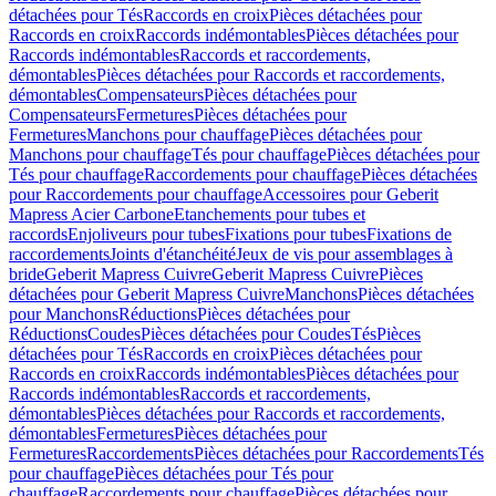
détachées pour Tés
Raccords en croix
Pièces détachées pour
Raccords en croix
Raccords indémontables
Pièces détachées pour
Raccords indémontables
Raccords et raccordements,
démontables
Pièces détachées pour Raccords et raccordements,
démontables
Compensateurs
Pièces détachées pour
Compensateurs
Fermetures
Pièces détachées pour
Fermetures
Manchons pour chauffage
Pièces détachées pour
Manchons pour chauffage
Tés pour chauffage
Pièces détachées pour
Tés pour chauffage
Raccordements pour chauffage
Pièces détachées
pour Raccordements pour chauffage
Accessoires pour Geberit
Mapress Acier Carbone
Etanchements pour tubes et
raccords
Enjoliveurs pour tubes
Fixations pour tubes
Fixations de
raccordements
Joints d'étanchéité
Jeux de vis pour assemblages à
bride
Geberit Mapress Cuivre
Geberit Mapress Cuivre
Pièces
détachées pour Geberit Mapress Cuivre
Manchons
Pièces détachées
pour Manchons
Réductions
Pièces détachées pour
Réductions
Coudes
Pièces détachées pour Coudes
Tés
Pièces
détachées pour Tés
Raccords en croix
Pièces détachées pour
Raccords en croix
Raccords indémontables
Pièces détachées pour
Raccords indémontables
Raccords et raccordements,
démontables
Pièces détachées pour Raccords et raccordements,
démontables
Fermetures
Pièces détachées pour
Fermetures
Raccordements
Pièces détachées pour Raccordements
Tés
pour chauffage
Pièces détachées pour Tés pour
chauffage
Raccordements pour chauffage
Pièces détachées pour