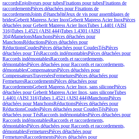
raccords
Enjoliveurs pour tubes
Fixations pour tubes
Fixations de
raccordements
Pièces détachées pour Fixations de
raccordements
Joints d'étanchéité
Jeux de vis pour assemblages de
brides
Geberit Mapress Acier Inox
Geberit Mapress Acier Inox
Pièces
détachées pour Geberit Mapress Acier Inox
Tubes 1.4401 (AISI
316)
Tubes 1.4521 (AISI 444)
Tubes 1.4301 (AISI
304)
Mamelons
Manchons
Pièces détachées pour
Manchons
Réductions
Pièces détachées pour
Réductions
Coudes
Pièces détachées pour Coudes
Tés
Pièces
détachées pour Tés
Raccords indémontables
Pièces détachées pour
Raccords indémontables
Raccords et raccordements,
démontables
Pièces détachées pour Raccords et raccordements,
démontables
Compensateurs
Pièces détachées pour
Compensateurs
Traversées
Fermetures
Pièces détachées pour
Fermetures
Raccordements
Pièces détachées pour
Raccordements
Geberit Mapress Acier Inox, sans silicone
Pièces
détachées pour Geberit Mapress Acier Inox, sans silicone
Tubes
1.4401 (AISI 316)
Tubes 1.4521 (AISI 444)
Manchons
Pièces
détachées pour Manchons
Réductions
Pièces détachées pour
Réductions
Coudes
Pièces détachées pour Coudes
Tés
Pièces
détachées pour Tés
Raccords indémontables
Pièces détachées pour
Raccords indémontables
Raccords et raccordements,
démontables
Pièces détachées pour Raccords et raccordements,
démontables
Fermetures
Pièces détachées pour
Fermetures
Raccordements
Pièces détachées pour