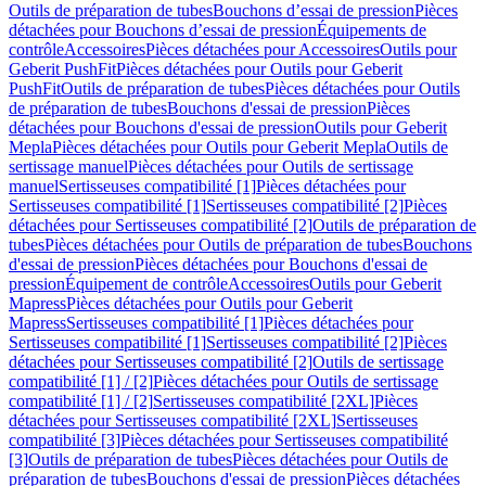
Outils de préparation de tubes
Bouchons d’essai de pression
Pièces
détachées pour Bouchons d’essai de pression
Équipements de
contrôle
Accessoires
Pièces détachées pour Accessoires
Outils pour
Geberit PushFit
Pièces détachées pour Outils pour Geberit
PushFit
Outils de préparation de tubes
Pièces détachées pour Outils
de préparation de tubes
Bouchons d'essai de pression
Pièces
détachées pour Bouchons d'essai de pression
Outils pour Geberit
Mepla
Pièces détachées pour Outils pour Geberit Mepla
Outils de
sertissage manuel
Pièces détachées pour Outils de sertissage
manuel
Sertisseuses compatibilité [1]
Pièces détachées pour
Sertisseuses compatibilité [1]
Sertisseuses compatibilité [2]
Pièces
détachées pour Sertisseuses compatibilité [2]
Outils de préparation de
tubes
Pièces détachées pour Outils de préparation de tubes
Bouchons
d'essai de pression
Pièces détachées pour Bouchons d'essai de
pression
Équipement de contrôle
Accessoires
Outils pour Geberit
Mapress
Pièces détachées pour Outils pour Geberit
Mapress
Sertisseuses compatibilité [1]
Pièces détachées pour
Sertisseuses compatibilité [1]
Sertisseuses compatibilité [2]
Pièces
détachées pour Sertisseuses compatibilité [2]
Outils de sertissage
compatibilité [1] / [2]
Pièces détachées pour Outils de sertissage
compatibilité [1] / [2]
Sertisseuses compatibilité [2XL]
Pièces
détachées pour Sertisseuses compatibilité [2XL]
Sertisseuses
compatibilité [3]
Pièces détachées pour Sertisseuses compatibilité
[3]
Outils de préparation de tubes
Pièces détachées pour Outils de
préparation de tubes
Bouchons d'essai de pression
Pièces détachées