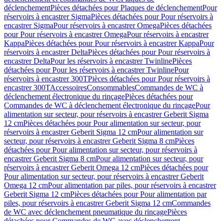
déclenchement
Pièces détachées pour Plaques de déclenchement
Pour
réservoirs à encastrer Sigma
Pièces détachées pour Pour réservoirs à
encastrer Sigma
Pour réservoirs à encastrer Omega
Pièces détachées
pour Pour réservoirs à encastrer Omega
Pour réservoirs à encastrer
Kappa
Pièces détachées pour Pour réservoirs à encastrer Kappa
Pour
réservoirs à encastrer Delta
Pièces détachées pour Pour réservoirs à
encastrer Delta
Pour les réservoirs à encastrer Twinline
Pièces
détachées pour Pour les réservoirs à encastrer Twinline
Pour
réservoirs à encastrer 300T
Pièces détachées pour Pour réservoirs à
encastrer 300T
Accessoires
Consommables
Commandes de WC à
déclenchement électronique du rinçage
Pièces détachées pour
Commandes de WC à déclenchement électronique du rinçage
Pour
alimentation sur secteur, pour réservoirs à encastrer Geberit Sigma
12 cm
Pièces détachées pour Pour alimentation sur secteur, pour
réservoirs à encastrer Geberit Sigma 12 cm
Pour alimentation sur
secteur, pour réservoirs à encastrer Geberit Sigma 8 cm
Pièces
détachées pour Pour alimentation sur secteur, pour réservoirs à
encastrer Geberit Sigma 8 cm
Pour alimentation sur secteur, pour
réservoirs à encastrer Geberit Omega 12 cm
Pièces détachées pour
Pour alimentation sur secteur, pour réservoirs à encastrer Geberit
Omega 12 cm
Pour alimentation par piles, pour réservoirs à encastrer
Geberit Sigma 12 cm
Pièces détachées pour Pour alimentation par
piles, pour réservoirs à encastrer Geberit Sigma 12 cm
Commandes
de WC avec déclenchement pneumatique du rinçage
Pièces
détachées pour Commandes de WC avec déclenchement