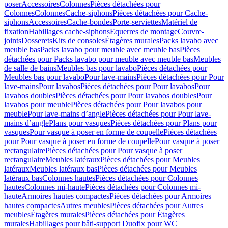
poser
Accessoires
Colonnes
Pièces détachées pour
Colonnes
Colonnes
Cache-siphons
Pièces détachées pour Cache-
siphons
Accessoires
Cache-bondes
Porte-serviettes
Matériel de
fixation
Habillages cache-siphons
Equerres de montage
Couvre-
joints
Dosserets
Kits de consoles
Étagères murales
Packs lavabo avec
meuble bas
Packs lavabo pour meuble avec meuble bas
Pièces
détachées pour Packs lavabo pour meuble avec meuble bas
Meubles
de salle de bains
Meubles bas pour lavabo
Pièces détachées pour
Meubles bas pour lavabo
Pour lave-mains
Pièces détachées pour Pour
lave-mains
Pour lavabos
Pièces détachées pour Pour lavabos
Pour
lavabos doubles
Pièces détachées pour Pour lavabos doubles
Pour
lavabos pour meuble
Pièces détachées pour Pour lavabos pour
meuble
Pour lave-mains d’angle
Pièces détachées pour Pour lave-
mains d’angle
Plans pour vasques
Pièces détachées pour Plans pour
vasques
Pour vasque à poser en forme de coupelle
Pièces détachées
pour Pour vasque à poser en forme de coupelle
Pour vasque à poser
rectangulaire
Pièces détachées pour Pour vasque à poser
rectangulaire
Meubles latéraux
Pièces détachées pour Meubles
latéraux
Meubles latéraux bas
Pièces détachées pour Meubles
latéraux bas
Colonnes hautes
Pièces détachées pour Colonnes
hautes
Colonnes mi-haute
Pièces détachées pour Colonnes mi-
haute
Armoires hautes compactes
Pièces détachées pour Armoires
hautes compactes
Autres meubles
Pièces détachées pour Autres
meubles
Étagères murales
Pièces détachées pour Étagères
murales
Habillages pour bâti-support Duofix pour WC