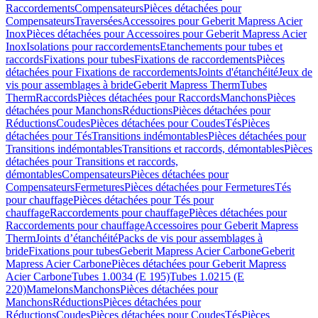
Raccordements
Compensateurs
Pièces détachées pour
Compensateurs
Traversées
Accessoires pour Geberit Mapress Acier
Inox
Pièces détachées pour Accessoires pour Geberit Mapress Acier
Inox
Isolations pour raccordements
Etanchements pour tubes et
raccords
Fixations pour tubes
Fixations de raccordements
Pièces
détachées pour Fixations de raccordements
Joints d'étanchéité
Jeux de
vis pour assemblages à bride
Geberit Mapress Therm
Tubes
Therm
Raccords
Pièces détachées pour Raccords
Manchons
Pièces
détachées pour Manchons
Réductions
Pièces détachées pour
Réductions
Coudes
Pièces détachées pour Coudes
Tés
Pièces
détachées pour Tés
Transitions indémontables
Pièces détachées pour
Transitions indémontables
Transitions et raccords, démontables
Pièces
détachées pour Transitions et raccords,
démontables
Compensateurs
Pièces détachées pour
Compensateurs
Fermetures
Pièces détachées pour Fermetures
Tés
pour chauffage
Pièces détachées pour Tés pour
chauffage
Raccordements pour chauffage
Pièces détachées pour
Raccordements pour chauffage
Accessoires pour Geberit Mapress
Therm
Joints d’étanchéité
Packs de vis pour assemblages à
bride
Fixations pour tubes
Geberit Mapress Acier Carbone
Geberit
Mapress Acier Carbone
Pièces détachées pour Geberit Mapress
Acier Carbone
Tubes 1.0034 (E 195)
Tubes 1.0215 (E
220)
Mamelons
Manchons
Pièces détachées pour
Manchons
Réductions
Pièces détachées pour
Réductions
Coudes
Pièces détachées pour Coudes
Tés
Pièces