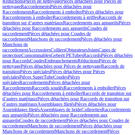
Réductions
Pièces de nettoyage
Pièces détachées pour Pièces de
nettoyage
Raccordements
Pièces détachées pour
Raccordements
Raccordements à emboîter
Pièces détachées pour
Raccordements à emboîter
Raccordements à griffes
Raccords de
transition sur d’autres matériaux
Raccordements aux appareils
Pièces
détachées pour Raccordements aux appareils
Coudes de
raccordement
Pièces détachées pour Coudes de
raccordement
Manchons de raccordement
Pièces détachées pour
Manchons de
raccordement
Accessoires
Colliers
Obturateurs
Joints
Capes de
protection
Consommables
Geberit PE
Tubes
Raccords
Pièces détachées
pour Raccords
Coudes
Embranchements
Réductions
Pièces de
nettoyage
Pièces détachées pour Pièces de nettoyage
Raccords de
transition
Pièces spéciales
Pièces détachées pour Pièces
spéciales
Pièces SuperTube
Coudes
Pièces
spéciales
Raccordements
Pièces détachées pour
Raccordements
Raccords soudés
Raccordements à emboîter
Pièces
détachées pour Raccordements à emboîter
Raccords de transition sur
d’autres matériaux
Pièces détachées pour Raccords de transition sur
d’autres matériaux
Assemblages filetés
Pièces détachées pour
Assemblages filetés
Assemblages de bride
Collerettes
Raccordements
aux appareils
Pièces détachées pour Raccordements aux
appareils
Coudes de raccordement
Pièces détachées pour Coudes de
raccordement
Manchons de raccordement
Pièces détachées pour
Manchons de raccordement
Manchons de raccordement
Pièces