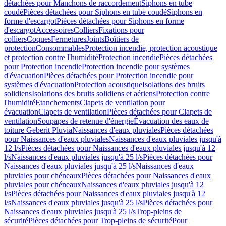
détachées pour Manchons de raccordement
Siphons en tube
coudé
Pièces détachées pour Siphons en tube coudé
Siphons en
forme d'escargot
Pièces détachées pour Siphons en forme
d'escargot
Accessoires
Colliers
Fixations pour
colliers
Coques
Fermetures
Joints
Boîtiers de
protection
Consommables
Protection incendie, protection acoustique
et protection contre l'humidité
Protection incendie
Pièces détachées
pour Protection incendie
Protection incendie pour systèmes
d'évacuation
Pièces détachées pour Protection incendie pour
systèmes d'évacuation
Protection acoustique
Isolations des bruits
solidiens
Isolations des bruits solidiens et aériens
Protection contre
l'humidité
Etanchements
Clapets de ventilation pour
évacuation
Clapets de ventilation
Pièces détachées pour Clapets de
ventilation
Soupapes de retenue d'énergie
Évacuation des eaux de
toiture Geberit Pluvia
Naissances d'eaux pluviales
Pièces détachées
pour Naissances d'eaux pluviales
Naissances d'eaux pluviales jusqu'à
12 l/s
Pièces détachées pour Naissances d'eaux pluviales jusqu'à 12
l/s
Naissances d'eaux pluviales jusqu'à 25 l/s
Pièces détachées pour
Naissances d'eaux pluviales jusqu'à 25 l/s
Naissances d'eaux
pluviales pour chéneaux
Pièces détachées pour Naissances d'eaux
pluviales pour chéneaux
Naissances d'eaux pluviales jusqu'à 12
l/s
Pièces détachées pour Naissances d'eaux pluviales jusqu'à 12
l/s
Naissances d'eaux pluviales jusqu'à 25 l/s
Pièces détachées pour
Naissances d'eaux pluviales jusqu'à 25 l/s
Trop-pleins de
sécurité
Pièces détachées pour Trop-pleins de sécurité
Pour