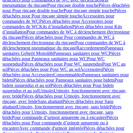
pneumatique du rinçage
Pour rinçage double touche
Pièces détachées
pour Pour rinçage double touche
Pour rinçage simple touche
Pièces
détachées pour Pour rinçage simple touche
Accessoires pour
commandes de WC
Pièces détachées pour Accessoires pour
commandes de WC
Kits d’installation
Pièces détachées pour Kits
d’installation
Pour commandes de WC à déclenchement électronique
du rinçage
Pièces détachées pour Pour commandes de WC à
déclenchement électronique du rinçage
Pour commandes de WC à
déclenchement pneumatique du rinçage
Raccordements
Panneaux
sanitaires Geberit Monolith
Panneaux sanitaires pour WC
Pièces
détachées pour Panneaux sanitaires pour WC
Pour WC
suspendus
Pièces détachées pour Pour WC suspendus
Pour WC au
sol
Pièces détachées pour Pour WC au sol
Accessoires
Pièces
détachées pour Accessoires
Consommables
Panneaux sanitaires pour
bidets
Pièces détachées pour Panneaux sanitaires pour bidets
Pour
bidets suspendus et au sol
Pièces détachées pour Pour bidets
suspendus et au sol
Urinoirs
Urinoirs, fonctionnement avec rinçage,
avec bride
Pièces détachées pour Urinoirs, fonctionnement avec
rinçage, avec bride
Sans abattant
Pièces détachées pour Sans
abattant
Urinoirs, fonctionnement avec rinçage, sans bride
Pièces
détachées pour Urinoirs, fonctionnement avec rinçage, sans
bride
Pour commande d’urinoir apparente ou à encastrer
Pièces
détachées pour Pour commande d’urinoir apparente ou à
encastrer
Avec commande d'urinoir intégrée
Pièces détachées pour