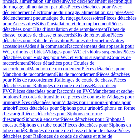
rinçage, alimentation sur secteur
Avec déclenchement électronique
du rinçage, alimentation par piles
Pièces détachées pour Avec
déclenchement électronique du rinçage, alimentation par piles
Avec
déclenchement pneumatique du rinçage
Accessoires
Pièces détachées
pour Accessoires
Kits d’installation et de remplacement
Pièces
détachées pour Kits d’installation et de remplacement
Tubes de
chasse, coudes de chasse et raccords
Kits de rénovation
Pièces
détachées pour Kits de rénovation
Plaques de fermeture
Autres
accessoires
Aides à la commande
Raccordements des appareils pour
WC, urinoirs et bidets
Vidages pour WC et vidoirs suspendus
Pièces
détachées pour Vidages pour WC et vidoirs suspendus
Coudes de
raccordement
Pièces détachées pour Coudes de
raccordement
Manchon de raccordement
Pièces détachées pour
Manchon de raccordement
Kits de raccordement
Pièces détachées
pour Kits de raccordement
Rallonges de coude de chasse
Pièces
détachées pour Rallonges de coude de chasse
Raccords en
PVC
Pièces détachées pour Raccords en PVC
Manchettes et cache-
boulons
Raccords de transition et pièces de connexion
Vidages pour
urinoirs
Pièces détachées pour Vidages pour urinoirs
Siphons pour
urinoir
Pièces détachées pour Siphons pour urinoir
Siphons en forme
d’escargot
Pièces détachées pour Siphons en forme
d’escargot
Siphons à encastrer
Pièces détachées pour Siphons à
encastrer
Siphons en tube coudé
Pièces détachées pour Siphons en
tube coudé
Rallonges de coude de chasse et tube de chasse
Pièces
détachées pour Rallonges de coude de chasse et tube de