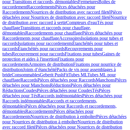
pour Transitions et raccords, démontables
Fermetures
Boîtes de
raccordement
Raccordements
Pièces détachées pour
Raccordements
Nourrices de distribution avec raccord fileté
Pièces
détachées pour Nourrices de distribution avec raccord fileté
Nourrice
de distribution avec raccord à sertir
Compteurs d'eau
Tés pour
chauffage
Transitions et raccords pour chauffage,
démontables
Raccordements pour chauffage
Pièces détachées pour
Raccordements pour chauffage
Accessoires
Isolations pour tubes et
raccords
Isolations pour raccordements
Étanchéités pour tubes et
raccords
Étanchéités pour raccords
Recouvrements pour
tubes
Recouvrement pour raccords
Fixations pour tubes
Gaines de
protection et aides à l'insertion
Fixations pour
raccordements
Armoires de distribution
Fixations pour nourrice de
distribution
Joints d’étanchéité
Packs de vis pour assemblages à
bride
Consommables
Geberit PushFit
Tubes ML
Tubes ML pour
chauffage
Raccords
Pièces détachées pour Raccords
Manchons
Pièces
détachées pour Manchons
Réductions
Pièces détachées pour
Réductions
Coudes
Pièces détachées pour Coudes
Tés
Pièces
détachées pour Tés
Raccords indémontables
Pièces détachées pour
Raccords indémontables
Raccords et raccordements,
démontables
Pièces détachées pour Raccords et raccordements,
démontables
Raccordements
Pièces détachées pour
Raccordements
Nourrices de distribution à emboîter
Pièces détachées
pour Nourrices de distribution à emboîter
Nourrices de distribution
avec raccord fileté
Pièces détachées pour Nourrices de distribution