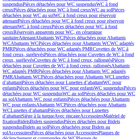
suspendus
Pièces détachées pour WC suspendus
WC à fond
creux
Pièces détachées pour WC à fond creux
WC au sol
Pièces
détachées pour WC au sol
WC à fond creux pour réservoir
attenant
Pièces détachées pour WC à fond creux pour réservoir
attenant
WC à fond creux
Pièces détachées pour WC à fond
creux
Réservoirs apparents pour WC, en céramique
sanitaire
Attenant
Abattants WC
Pièces détachées pour Abattants
WC
Abattants WC
Pièces détachées pour Abattants WC
WC adaptés
PMR
Pièces détachées pour WC adaptés PMR
Cuvettes de WC à
fond creux, surélevés
Pièces détachées pour Cuvettes de WC à fond
creux, surélevés
Cuvettes de WC à fond creux, rallongés
Pièces
détachées pour Cuvettes de WC à fond creux, rallongés
Abattants
WC adaptés PMR
Pièces détachées pour Abattants WC adaptés
PMR
Abattants WC
Pièces détachées pour Abattants WC
Lunettes
d’abattant
Pièces détachées pour Lunettes d’abattant
WC pour
enfants
Pièces détachées pour WC pour enfants
WC suspendus
Pièces
détachées pour WC suspendus
WC au sol
Pièces détachées pour WC
au sol
Abattants WC pour enfants
Pièces détachées pour Abattants
WC pour enfants
Abattants WC
Pièces détachées pour Abattants
WC
Lunettes d’abattant
Pièces détachées pour Lunettes
d’abattant
Siège à la turque
Avec rinçage
Accessoires
Matériel de
fixation
Bidets
Bidets suspendus
Pièces détachées pour Bidets
suspendus
Bidets au sol
Pièces détachées pour Bidets au
sol
Accessoires
Pièces détachées pour Accessoires
Plaques de
déclenchement et commandes de WC
Plaques de