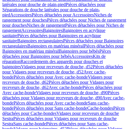
latérales pour douche de plain-pied
Pièces détachées pour
Séparations de douche latérales pour douche de plain-
pied
Accessoires
Pièces détachées pour Accessoires
Niches de
rangement pour douches
Pièces détachées pour Niches de rangement
pour douches
Niches de rangement
Pièces détachées pour Niches de
rangement
Accessoires
Baignoires
Baignoires en acrylique
sanitaire
Pièces détachées pour Baignoires en acrylique
sanitaire
Baignoires rectangulaires
Pièces détachées pour Baignoires
rectangulaires
Baignoires en matériau minéral
Pièces détachées pour
Baignoires en matériau minéral
Baignoires pour bébés
Pièces
détachées pour Baignoires pour bébés
Accessoires
Kits de
réparation
Raccordements des appareils pour douches et
baignoires
Vidages pour receveurs de douche, d52
Pièces détachées
pour Vidages pour receveurs de douche, d52
Avec cache-
bonde
Pièces détachées pour Avec cache-bonde
Vidages pour
receveurs de douche, d62
Pièces détachées pour Vidages pour
receveurs de douche, d62
Avec cache-bonde
Pièces détachées pour
Avec cache-bonde
Vidages pour receveurs de douche, d90
Pièces
détachées pour Vidages pour receveurs de douche, d90
Avec cache-
bonde
Pièces détachées pour Avec cache-bonde
Sans cache-
bonde
Pièces détachées pour Sans cache-bonde
Cache-bondes
Pièces
détachées pour Cache-bondes
Vidages pour receveurs de douche
Sestra
Pièces détachées pour Vidages pour receveurs de douche
Sestra
Sans cache-bonde
Pièces détachées pour Sans cache-
bonde
Vidages pour baignoires, d52
Pièces détachées pour Vidages