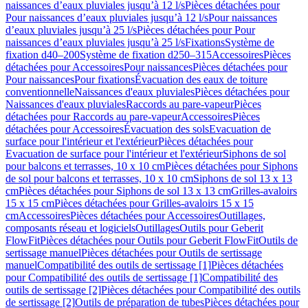
naissances d’eaux pluviales jusqu’à 12 l/s
Pièces détachées pour
Pour naissances d’eaux pluviales jusqu’à 12 l/s
Pour naissances
d’eaux pluviales jusqu’à 25 l/s
Pièces détachées pour Pour
naissances d’eaux pluviales jusqu’à 25 l/s
Fixations
Système de
fixation d40–200
Système de fixation d250–315
Accessoires
Pièces
détachées pour Accessoires
Pour naissances
Pièces détachées pour
Pour naissances
Pour fixations
Évacuation des eaux de toiture
conventionnelle
Naissances d'eaux pluviales
Pièces détachées pour
Naissances d'eaux pluviales
Raccords au pare-vapeur
Pièces
détachées pour Raccords au pare-vapeur
Accessoires
Pièces
détachées pour Accessoires
Évacuation des sols
Evacuation de
surface pour l'intérieur et l'extérieur
Pièces détachées pour
Evacuation de surface pour l'intérieur et l'extérieur
Siphons de sol
pour balcons et terrasses, 10 x 10 cm
Pièces détachées pour Siphons
de sol pour balcons et terrasses, 10 x 10 cm
Siphons de sol 13 x 13
cm
Pièces détachées pour Siphons de sol 13 x 13 cm
Grilles-avaloirs
15 x 15 cm
Pièces détachées pour Grilles-avaloirs 15 x 15
cm
Accessoires
Pièces détachées pour Accessoires
Outillages,
composants réseau et logiciels
Outillages
Outils pour Geberit
FlowFit
Pièces détachées pour Outils pour Geberit FlowFit
Outils de
sertissage manuel
Pièces détachées pour Outils de sertissage
manuel
Compatibilité des outils de sertissage [1]
Pièces détachées
pour Compatibilité des outils de sertissage [1]
Compatibilité des
outils de sertissage [2]
Pièces détachées pour Compatibilité des outils
de sertissage [2]
Outils de préparation de tubes
Pièces détachées pour