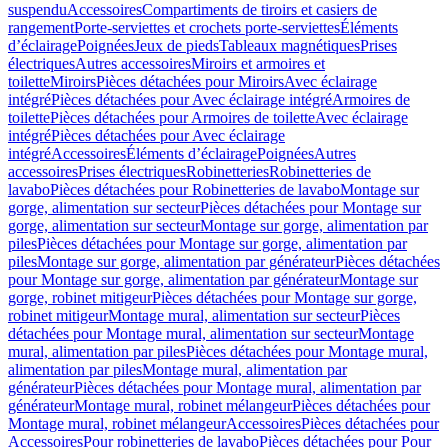
suspendu
Accessoires
Compartiments de tiroirs et casiers de
rangement
Porte-serviettes et crochets porte-serviettes
Éléments
d’éclairage
Poignées
Jeux de pieds
Tableaux magnétiques
Prises
électriques
Autres accessoires
Miroirs et armoires et
toilette
Miroirs
Pièces détachées pour Miroirs
Avec éclairage
intégré
Pièces détachées pour Avec éclairage intégré
Armoires de
toilette
Pièces détachées pour Armoires de toilette
Avec éclairage
intégré
Pièces détachées pour Avec éclairage
intégré
Accessoires
Éléments d’éclairage
Poignées
Autres
accessoires
Prises électriques
Robinetteries
Robinetteries de
lavabo
Pièces détachées pour Robinetteries de lavabo
Montage sur
gorge, alimentation sur secteur
Pièces détachées pour Montage sur
gorge, alimentation sur secteur
Montage sur gorge, alimentation par
piles
Pièces détachées pour Montage sur gorge, alimentation par
piles
Montage sur gorge, alimentation par générateur
Pièces détachées
pour Montage sur gorge, alimentation par générateur
Montage sur
gorge, robinet mitigeur
Pièces détachées pour Montage sur gorge,
robinet mitigeur
Montage mural, alimentation sur secteur
Pièces
détachées pour Montage mural, alimentation sur secteur
Montage
mural, alimentation par piles
Pièces détachées pour Montage mural,
alimentation par piles
Montage mural, alimentation par
générateur
Pièces détachées pour Montage mural, alimentation par
générateur
Montage mural, robinet mélangeur
Pièces détachées pour
Montage mural, robinet mélangeur
Accessoires
Pièces détachées pour
Accessoires
Pour robinetteries de lavabo
Pièces détachées pour Pour