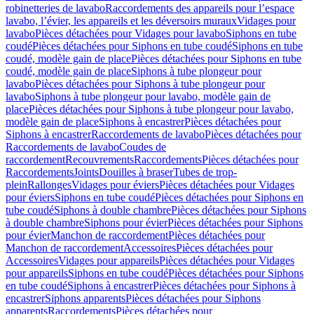
robinetteries de lavabo
Raccordements des appareils pour l’espace
lavabo, l’évier, les appareils et les déversoirs muraux
Vidages pour
lavabo
Pièces détachées pour Vidages pour lavabo
Siphons en tube
coudé
Pièces détachées pour Siphons en tube coudé
Siphons en tube
coudé, modèle gain de place
Pièces détachées pour Siphons en tube
coudé, modèle gain de place
Siphons à tube plongeur pour
lavabo
Pièces détachées pour Siphons à tube plongeur pour
lavabo
Siphons à tube plongeur pour lavabo, modèle gain de
place
Pièces détachées pour Siphons à tube plongeur pour lavabo,
modèle gain de place
Siphons à encastrer
Pièces détachées pour
Siphons à encastrer
Raccordements de lavabo
Pièces détachées pour
Raccordements de lavabo
Coudes de
raccordement
Recouvrements
Raccordements
Pièces détachées pour
Raccordements
Joints
Douilles à braser
Tubes de trop-
plein
Rallonges
Vidages pour éviers
Pièces détachées pour Vidages
pour éviers
Siphons en tube coudé
Pièces détachées pour Siphons en
tube coudé
Siphons à double chambre
Pièces détachées pour Siphons
à double chambre
Siphons pour évier
Pièces détachées pour Siphons
pour évier
Manchon de raccordement
Pièces détachées pour
Manchon de raccordement
Accessoires
Pièces détachées pour
Accessoires
Vidages pour appareils
Pièces détachées pour Vidages
pour appareils
Siphons en tube coudé
Pièces détachées pour Siphons
en tube coudé
Siphons à encastrer
Pièces détachées pour Siphons à
encastrer
Siphons apparents
Pièces détachées pour Siphons
apparents
Raccordements
Pièces détachées pour