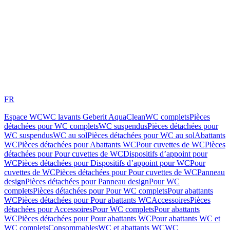
FR
Espace WC
WC lavants Geberit AquaClean
WC complets
Pièces
détachées pour WC complets
WC suspendus
Pièces détachées pour
WC suspendus
WC au sol
Pièces détachées pour WC au sol
Abattants
WC
Pièces détachées pour Abattants WC
Pour cuvettes de WC
Pièces
détachées pour Pour cuvettes de WC
Dispositifs d’appoint pour
WC
Pièces détachées pour Dispositifs d’appoint pour WC
Pour
cuvettes de WC
Pièces détachées pour Pour cuvettes de WC
Panneau
design
Pièces détachées pour Panneau design
Pour WC
complets
Pièces détachées pour Pour WC complets
Pour abattants
WC
Pièces détachées pour Pour abattants WC
Accessoires
Pièces
détachées pour Accessoires
Pour WC complets
Pour abattants
WC
Pièces détachées pour Pour abattants WC
Pour abattants WC et
WC complets
Consommables
WC et abattants WC
WC