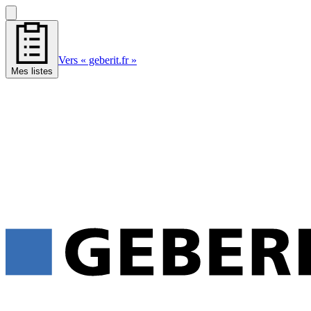
Vers « geberit.fr »
Mes listes