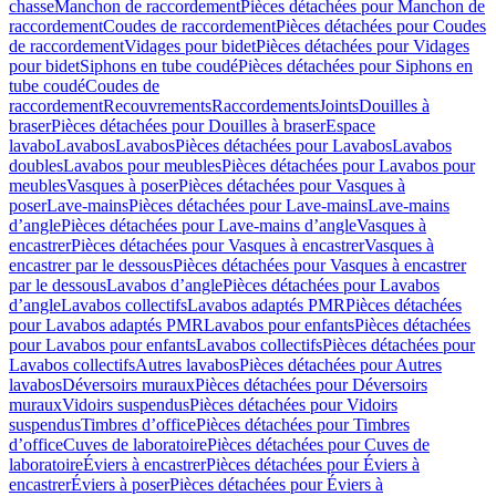
chasse
Manchon de raccordement
Pièces détachées pour Manchon de
raccordement
Coudes de raccordement
Pièces détachées pour Coudes
de raccordement
Vidages pour bidet
Pièces détachées pour Vidages
pour bidet
Siphons en tube coudé
Pièces détachées pour Siphons en
tube coudé
Coudes de
raccordement
Recouvrements
Raccordements
Joints
Douilles à
braser
Pièces détachées pour Douilles à braser
Espace
lavabo
Lavabos
Lavabos
Pièces détachées pour Lavabos
Lavabos
doubles
Lavabos pour meubles
Pièces détachées pour Lavabos pour
meubles
Vasques à poser
Pièces détachées pour Vasques à
poser
Lave-mains
Pièces détachées pour Lave-mains
Lave-mains
d’angle
Pièces détachées pour Lave-mains d’angle
Vasques à
encastrer
Pièces détachées pour Vasques à encastrer
Vasques à
encastrer par le dessous
Pièces détachées pour Vasques à encastrer
par le dessous
Lavabos d’angle
Pièces détachées pour Lavabos
d’angle
Lavabos collectifs
Lavabos adaptés PMR
Pièces détachées
pour Lavabos adaptés PMR
Lavabos pour enfants
Pièces détachées
pour Lavabos pour enfants
Lavabos collectifs
Pièces détachées pour
Lavabos collectifs
Autres lavabos
Pièces détachées pour Autres
lavabos
Déversoirs muraux
Pièces détachées pour Déversoirs
muraux
Vidoirs suspendus
Pièces détachées pour Vidoirs
suspendus
Timbres dʼoffice
Pièces détachées pour Timbres
dʼoffice
Cuves de laboratoire
Pièces détachées pour Cuves de
laboratoire
Éviers à encastrer
Pièces détachées pour Éviers à
encastrer
Éviers à poser
Pièces détachées pour Éviers à