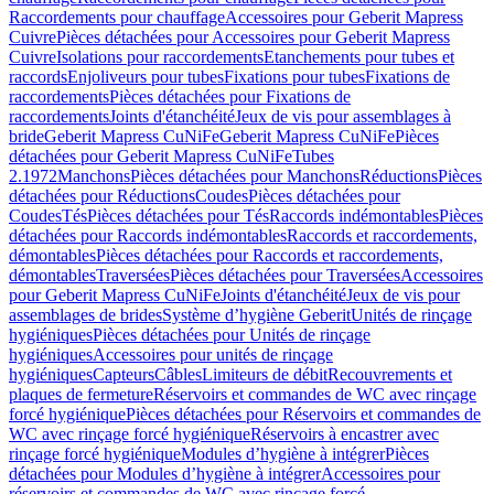
Raccordements pour chauffage
Accessoires pour Geberit Mapress
Cuivre
Pièces détachées pour Accessoires pour Geberit Mapress
Cuivre
Isolations pour raccordements
Etanchements pour tubes et
raccords
Enjoliveurs pour tubes
Fixations pour tubes
Fixations de
raccordements
Pièces détachées pour Fixations de
raccordements
Joints d'étanchéité
Jeux de vis pour assemblages à
bride
Geberit Mapress CuNiFe
Geberit Mapress CuNiFe
Pièces
détachées pour Geberit Mapress CuNiFe
Tubes
2.1972
Manchons
Pièces détachées pour Manchons
Réductions
Pièces
détachées pour Réductions
Coudes
Pièces détachées pour
Coudes
Tés
Pièces détachées pour Tés
Raccords indémontables
Pièces
détachées pour Raccords indémontables
Raccords et raccordements,
démontables
Pièces détachées pour Raccords et raccordements,
démontables
Traversées
Pièces détachées pour Traversées
Accessoires
pour Geberit Mapress CuNiFe
Joints d'étanchéité
Jeux de vis pour
assemblages de brides
Système d’hygiène Geberit
Unités de rinçage
hygiéniques
Pièces détachées pour Unités de rinçage
hygiéniques
Accessoires pour unités de rinçage
hygiéniques
Capteurs
Câbles
Limiteurs de débit
Recouvrements et
plaques de fermeture
Réservoirs et commandes de WC avec rinçage
forcé hygiénique
Pièces détachées pour Réservoirs et commandes de
WC avec rinçage forcé hygiénique
Réservoirs à encastrer avec
rinçage forcé hygiénique
Modules d’hygiène à intégrer
Pièces
détachées pour Modules d’hygiène à intégrer
Accessoires pour
réservoirs et commandes de WC avec rinçage forcé