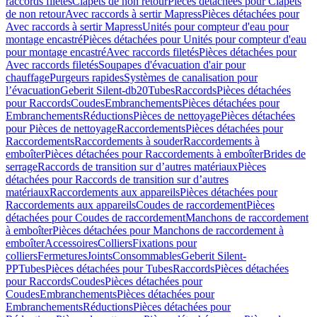
raccords filetés
Clapets de non retour
Pièces détachées pour Clapets
de non retour
Avec raccords à sertir Mapress
Pièces détachées pour
Avec raccords à sertir Mapress
Unités pour compteur d'eau pour
montage encastré
Pièces détachées pour Unités pour compteur d'eau
pour montage encastré
Avec raccords filetés
Pièces détachées pour
Avec raccords filetés
Soupapes d'évacuation d'air pour
chauffage
Purgeurs rapides
Systèmes de canalisation pour
l’évacuation
Geberit Silent-db20
Tubes
Raccords
Pièces détachées
pour Raccords
Coudes
Embranchements
Pièces détachées pour
Embranchements
Réductions
Pièces de nettoyage
Pièces détachées
pour Pièces de nettoyage
Raccordements
Pièces détachées pour
Raccordements
Raccordements à souder
Raccordements à
emboîter
Pièces détachées pour Raccordements à emboîter
Brides de
serrage
Raccords de transition sur d’autres matériaux
Pièces
détachées pour Raccords de transition sur d’autres
matériaux
Raccordements aux appareils
Pièces détachées pour
Raccordements aux appareils
Coudes de raccordement
Pièces
détachées pour Coudes de raccordement
Manchons de raccordement
à emboîter
Pièces détachées pour Manchons de raccordement à
emboîter
Accessoires
Colliers
Fixations pour
colliers
Fermetures
Joints
Consommables
Geberit Silent-
PP
Tubes
Pièces détachées pour Tubes
Raccords
Pièces détachées
pour Raccords
Coudes
Pièces détachées pour
Coudes
Embranchements
Pièces détachées pour
Embranchements
Réductions
Pièces détachées pour