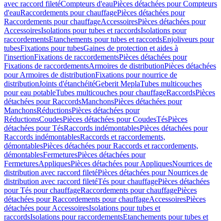
avec raccord fileté
Compteurs d'eau
Pièces détachées pour Compteurs
d'eau
Raccordements pour chauffage
Pièces détachées pour
Raccordements pour chauffage
Accessoires
Pièces détachées pour
Accessoires
Isolations pour tubes et raccords
Isolations pour
raccordements
Etanchements pour tubes et raccords
Enjoliveurs pour
tubes
Fixations pour tubes
Gaines de protection et aides à
l'insertion
Fixations de raccordements
Pièces détachées pour
Fixations de raccordements
Armoires de distribution
Pièces détachées
pour Armoires de distribution
Fixations pour nourrice de
distribution
Joints d'étanchéité
Geberit Mepla
Tubes multicouches
pour eau potable
Tubes multicouches pour chauffage
Raccords
Pièces
détachées pour Raccords
Manchons
Pièces détachées pour
Manchons
Réductions
Pièces détachées pour
Réductions
Coudes
Pièces détachées pour Coudes
Tés
Pièces
détachées pour Tés
Raccords indémontables
Pièces détachées pour
Raccords indémontables
Raccords et raccordements,
démontables
Pièces détachées pour Raccords et raccordements,
démontables
Fermetures
Pièces détachées pour
Fermetures
Appliques
Pièces détachées pour Appliques
Nourrices de
distribution avec raccord fileté
Pièces détachées pour Nourrices de
distribution avec raccord fileté
Tés pour chauffage
Pièces détachées
pour Tés pour chauffage
Raccordements pour chauffage
Pièces
détachées pour Raccordements pour chauffage
Accessoires
Pièces
détachées pour Accessoires
Isolations pour tubes et
raccords
Isolations pour raccordements
Etanchements pour tubes et