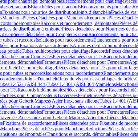
cords pour chauffage, démontables
Raccordements pour chauffage
Pièces
ubes et raccords
Étanchéités pour raccords
Recouvrements pour tubes
Re
on
Fixations pour nourrice de distribution
Joints d’étanchéité
Packs de vis
ds
Manchons
Pièces détachées pour Manchons
Réductions
Pièces détaché
ccords indémontables
Raccords et raccordements, démontables
Pièces dé
rrices de distribution à emboîter
Pièces détachées pour Nourrices de dis
 d'eau
Pièces détachées pour Compteurs d'eau
Raccordements pour chau
r tubes et raccords
Isolations pour raccordements
Etanchements pour tube
chées pour Fixations de raccordements
Armoires de distribution
Pièces dé
eau potable
Tubes multicouches pour chauffage
Raccords
Pièces détaché
 détachées pour Coudes
Tés
Pièces détachées pour Tés
Raccords indémon
rdements, démontables
Fermetures
Pièces détachées pour Fermetures
Appl
ord fileté
Tés pour chauffage
Pièces détachées pour Tés pour chauffage
ns pour tubes et raccords
Isolations pour raccordements
Etanchements pour
raccordements
Joints d'étanchéité
Jeux de vis pour assemblages de brides
G
ubes 1.4521 (AISI 444)
Tubes 1.4301 (AISI 304)
Mamelons
Manchons
 pour Tés
Raccords indémontables
Pièces détachées pour Raccords indé
détachées pour Compensateurs
Traversées
Fermetures
Pièces détachées po
hées pour Geberit Mapress Acier Inox, sans silicone
Tubes 1.4401 (AISI
 détachées pour Coudes
Tés
Pièces détachées pour Tés
Raccords indémon
rdements, démontables
Fermetures
Pièces détachées pour Fermetures
Racc
raversées
Accessoires pour Geberit Mapress Acier Inox
Pièces détachée
es
Fixations de raccordements
Pièces détachées pour Fixations de racco
s
Manchons
Pièces détachées pour Manchons
Réductions
Pièces détachée
ransitions indémontables
Transitions et raccords, démontables
Pièces dét