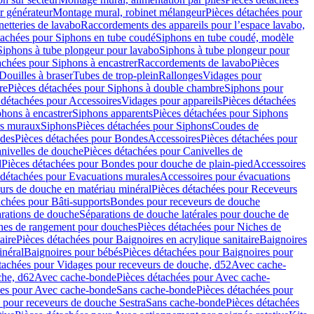
r générateur
Montage mural, robinet mélangeur
Pièces détachées pour
netteries de lavabo
Raccordements des appareils pour l’espace lavabo,
tachées pour Siphons en tube coudé
Siphons en tube coudé, modèle
Siphons à tube plongeur pour lavabo
Siphons à tube plongeur pour
achées pour Siphons à encastrer
Raccordements de lavabo
Pièces
Douilles à braser
Tubes de trop-plein
Rallonges
Vidages pour
re
Pièces détachées pour Siphons à double chambre
Siphons pour
 détachées pour Accessoires
Vidages pour appareils
Pièces détachées
hons à encastrer
Siphons apparents
Pièces détachées pour Siphons
rs muraux
Siphons
Pièces détachées pour Siphons
Coudes de
des
Pièces détachées pour Bondes
Accessoires
Pièces détachées pour
nivelles de douche
Pièces détachées pour Canivelles de
d
Pièces détachées pour Bondes pour douche de plain-pied
Accessoires
 détachées pour Evacuations murales
Accessoires pour évacuations
urs de douche en matériau minéral
Pièces détachées pour Receveurs
achées pour Bâti-supports
Bondes pour receveurs de douche
arations de douche
Séparations de douche latérales pour douche de
hes de rangement pour douches
Pièces détachées pour Niches de
aire
Pièces détachées pour Baignoires en acrylique sanitaire
Baignoires
inéral
Baignoires pour bébés
Pièces détachées pour Baignoires pour
tachées pour Vidages pour receveurs de douche, d52
Avec cache-
che, d62
Avec cache-bonde
Pièces détachées pour Avec cache-
ées pour Avec cache-bonde
Sans cache-bonde
Pièces détachées pour
 pour receveurs de douche Sestra
Sans cache-bonde
Pièces détachées