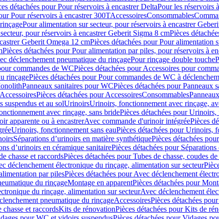
ces détachées pour Pour réservoirs à encastrer Delta
Pour les réservoirs 
our Pour réservoirs à encastrer 300T
Accessoires
Consommables
Command
rinçage
Pour alimentation sur secteur, pour réservoirs à encastrer Gebe
 secteur, pour réservoirs à encastrer Geberit Sigma 8 cm
Pièces détachées
encastrer Geberit Omega 12 cm
Pièces détachées pour Pour alimentation s
m
Pièces détachées pour Pour alimentation par piles, pour réservoirs à 
c déclenchement pneumatique du rinçage
Pour rinçage double touche
P
 pour commandes de WC
Pièces détachées pour Accessoires pour com
u rinçage
Pièces détachées pour Pour commandes de WC à déclencheme
onolith
Panneaux sanitaires pour WC
Pièces détachées pour Panneaux s
Accessoires
Pièces détachées pour Accessoires
Consommables
Panneaux 
s suspendus et au sol
Urinoirs
Urinoirs, fonctionnement avec rinçage, av
fonctionnement avec rinçage, sans bride
Pièces détachées pour Urinoirs,
ir apparente ou à encastrer
Avec commande d'urinoir intégrée
Pièces d
grée
Urinoirs, fonctionnement sans eau
Pièces détachées pour Urinoirs, 
noirs
Séparations d’urinoirs en matière synthétique
Pièces détachées pour
ons d’urinoirs en céramique sanitaire
Pièces détachées pour Séparations 
de chasse et raccords
Pièces détachées pour Tubes de chasse, coudes de 
c déclenchement électronique du rinçage, alimentation sur secteur
Pièc
limentation par piles
Pièces détachées pour Avec déclenchement électron
neumatique du rinçage
Montage en apparent
Pièces détachées pour Mont
tronique du rinçage, alimentation sur secteur
Avec déclenchement électr
clenchement pneumatique du rinçage
Accessoires
Pièces détachées pour
 chasse et raccords
Kits de rénovation
Pièces détachées pour Kits de ré
dages pour WC et vidoirs suspendus
Pièces détachées pour Vidages po