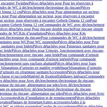
à encastrer Twinline
Pièces détachées pour Pour les réservoirs à
es de WC à déclenchement électronique du rinçage
Pièces
rit Sigma 12 cm
Pièces détachées pour Pour alimentation sur secteur,
 pour Pour alimentation sur secteur, pour réservoirs à encastrer
ur secteur, pour réservoirs à encastrer Geberit Omega 12 cm
Pour
encastrer Geberit Sigma 12 cm
Commandes de WC avec déclenchement
ièces détachées pour Pour rinçage double touche
Pour rinçage simple
mandes de WC
Kits d’installation
Pièces détachées pour Kits
nt électronique du rinçage
Pour commandes de WC à déclenchement
anitaires pour WC
Pour WC suspendus
Pièces détachées pour Pour
sanitaires pour bidets
Pièces détachées pour Panneaux sanitaires pour
ec bride
Pièces détachées pour Urinoirs, fonctionnement avec rinçage,
 fonctionnement avec rinçage, sans bride
Pour commande d’urinoir
étachées pour Avec commande d'urinoir intégrée
Pour commande
fonctionnement sans eau
Sans abattant
Pièces détachées pour Sans
 Séparations d’urinoirs en matière synthétique
Séparations d’urinoirs
d’urinoirs en céramique sanitaire
Accessoires
Pièces détachées pour
chasse et raccords
Matériel de fixation
Habillages latéraux
Commandes
es détachées pour Avec déclenchement électronique du rinçage,
ique du rinçage, alimentation par piles
Avec déclenchement
age en apparent
Avec déclenchement électronique du rinçage,
onique du rinçage, alimentation par piles
Pièces détachées pour Avec
 Accessoires
Kits d’installation et de remplacement
Pièces détachées
novation
Plaques de fermeture
Autres accessoires
Aides à la
ur WC et vidoirs suspendus
Coudes de raccordement
Pièces détachées