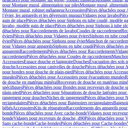
pour Montage mural, alimentation par piles
Montage mural, alimentati
Montage mural, robinet mélangeur
Accessoires
Pièces détachées pour 
l’évier, les appareils et les déversoirs muraux
Vidages pour lavabo
Pièc
gain de place
Pièces détachées pour Siphons en tube coudé, modèle ga
lavabo, modèle gain de place
Pièces détachées pour Siphons à tube pl
détachées pour Raccordements de lavabo
Coudes de raccordement
Rec
éviers
Pièces détachées pour Vidages pour éviers
Siphons en tube cou
évier
Pièces détachées pour Siphons pour évier
Manchon de raccordem
pour Vidages pour appareils
Siphons en tube coudé
Pièces détachées p
apparents
Raccordements
Pièces détachées pour Raccordements
Vidage
raccordement
Pièces détachées pour Coudes de raccordement
Manchon
Accessoires
Espace douche et baignoire
Douches
Évacuation des sols 
douche
Accessoires pour canivelles de douche
Pièces détachées pour A
pour bondes pour douche de plain-pied
Pièces détachées pour Accesso
murales
Pièces détachées pour Accessoires pour évacuations murales
R
de douche en matériau minéral
Receveurs de douche en matériau miné
spécifiques
Pièces détachées pour Bondes pour receveurs de douche s
plain-pied
Pièces détachées pour Séparations de douche latérales pour
rangement pour douches
Niches de rangement
Pièces détachées pour 
rectangulaires
Pièces détachées pour Baignoires rectangulaires
Baignoi
bébés
Accessoires
Kits de réparation
Raccordements des appareils pour 
bonde
Pièces détachées pour Avec cache-bonde
Vidages pour receveur
bonde
Vidages pour receveurs de douche, d90
Pièces détachées pour 
Sans cache-bonde
Cache-bondes
Pièces détachées pour Cache-bondes