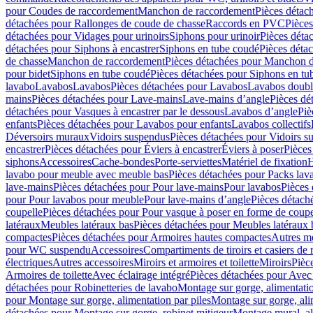
pour Coudes de raccordement
Manchon de raccordement
Pièces détac
détachées pour Rallonges de coude de chasse
Raccords en PVC
Pièce
détachées pour Vidages pour urinoirs
Siphons pour urinoir
Pièces déta
détachées pour Siphons à encastrer
Siphons en tube coudé
Pièces déta
de chasse
Manchon de raccordement
Pièces détachées pour Manchon 
pour bidet
Siphons en tube coudé
Pièces détachées pour Siphons en tu
lavabo
Lavabos
Lavabos
Pièces détachées pour Lavabos
Lavabos doubl
mains
Pièces détachées pour Lave-mains
Lave-mains d’angle
Pièces dé
détachées pour Vasques à encastrer par le dessous
Lavabos d’angle
Piè
enfants
Pièces détachées pour Lavabos pour enfants
Lavabos collectifs
Déversoirs muraux
Vidoirs suspendus
Pièces détachées pour Vidoirs s
encastrer
Pièces détachées pour Éviers à encastrer
Éviers à poser
Pièces
siphons
Accessoires
Cache-bondes
Porte-serviettes
Matériel de fixation
H
lavabo pour meuble avec meuble bas
Pièces détachées pour Packs la
lave-mains
Pièces détachées pour Pour lave-mains
Pour lavabos
Pièces
pour Pour lavabos pour meuble
Pour lave-mains d’angle
Pièces détach
coupelle
Pièces détachées pour Pour vasque à poser en forme de coupe
latéraux
Meubles latéraux bas
Pièces détachées pour Meubles latéraux 
compactes
Pièces détachées pour Armoires hautes compactes
Autres m
pour WC suspendu
Accessoires
Compartiments de tiroirs et casiers de
électriques
Autres accessoires
Miroirs et armoires et toilette
Miroirs
Pièc
Armoires de toilette
Avec éclairage intégré
Pièces détachées pour Avec 
détachées pour Robinetteries de lavabo
Montage sur gorge, alimentatio
pour Montage sur gorge, alimentation par piles
Montage sur gorge, ali
détachées pour Montage sur gorge, robinet mitigeur
Montage mural, al