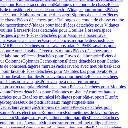
ées pour Kits de raccordement
Rallonges de coude de chasse
Pièces
s de transition et pièces de connexion
Vidages pour urinoirs
Pièces
achées pour Siphons en forme d’escargot
Siphons à encastrer
Pièces
de chasse
Pièces détachées pour Rallonges de coude de chasse et tube
 de raccordement
Vidages pour bidet
Pièces détachées pour Vidages
ouilles à braser
Pièces détachées pour Douilles à braser
Espace
asques à poser
Pièces détachées pour Vasques à poser
Lave-
our Vasques à encastrer
Vasques à encastrer par le dessous
Pièces
s PMR
Pièces détachées pour Lavabos adaptés PMR
Lavabos pour
s pour Autres lavabos
Déversoirs muraux
Pièces détachées pour
e laboratoire
Pièces détachées pour Cuves de laboratoire
Éviers à
our Colonnes
Colonnes
Cache-siphons
Pièces détachées pour Cache-
ts de consoles
Étagères murales
Packs lavabo avec meuble bas
Packs
 pour lavabo
Pièces détachées pour Meubles bas pour lavabo
Pour
r Pour lavabos doubles
Pour lavabos pour meuble
Pièces détachées
our Plans pour vasques
Pour vasque à poser en forme de
 à poser rectangulaire
Meubles latéraux
Pièces détachées pour Meubles
-haute
Pièces détachées pour Colonnes mi-haute
Armoires hautes
tachées pour Étagères murales
Habillages pour bâti-support Duofix
ge
Poignées
Jeux de pieds
Tableaux magnétiques
Prises
vec éclairage intégré
Armoires de toilette
Pièces détachées pour
soires
Prises électriques
Robinetteries
Robinetteries de lavabo
Pièces
 secteur
Montage sur gorge, alimentation par piles
Pièces détachées
entation par générateur
Montage sur gorge, robinet mitigeur
Pièces
n sur secteur
Montage mural, alimentation par piles
Pièces détachées