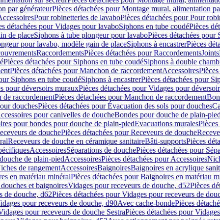
on par générateur
Pièces détachées pour Montage mural, alimentation pa
Accessoires
Pour robinetteries de lavabo
Pièces détachées pour Pour robi
es détachées pour Vidages pour lavabo
Siphons en tube coudé
Pièces dé
in de place
Siphons à tube plongeur pour lavabo
Pièces détachées pour 
ongeur pour lavabo, modèle gain de place
Siphons à encastrer
Pièces dét
ouvrements
Raccordements
Pièces détachées pour Raccordements
Joints
dé
Pièces détachées pour Siphons en tube coudé
Siphons à double chamb
ent
Pièces détachées pour Manchon de raccordement
Accessoires
Pièces
our Siphons en tube coudé
Siphons à encastrer
Pièces détachées pour Sip
s pour déversoirs muraux
Pièces détachées pour Vidages pour déversoi
 de raccordement
Pièces détachées pour Manchon de raccordement
Bon
pour douches
Pièces détachées pour Évacuation des sols pour douches
Ca
ccessoires pour canivelles de douche
Bondes pour douche de plain-pie
ires pour bondes pour douche de plain-pied
Evacuations murales
Pièces
eceveurs de douche
Pièces détachées pour Receveurs de douche
Receve
ral
Receveurs de douche en céramique sanitaire
Bâti-supports
Pièces dét
pécifiques
Accessoires
Séparations de douche
Pièces détachées pour Sép
 douche de plain-pied
Accessoires
Pièces détachées pour Accessoires
Nic
Niches de rangement
Accessoires
Baignoires
Baignoires en acrylique sanit
res en matériau minéral
Pièces détachées pour Baignoires en matériau m
douches et baignoires
Vidages pour receveurs de douche, d52
Pièces dé
s de douche, d62
Pièces détachées pour Vidages pour receveurs de dou
Vidages pour receveurs de douche, d90
Avec cache-bonde
Pièces détach
Vidages pour receveurs de douche Sestra
Pièces détachées pour Vidages