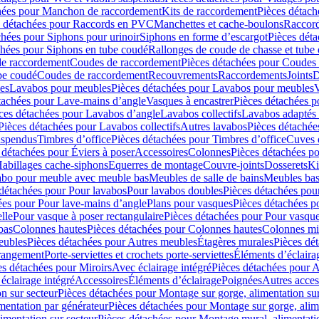
hées pour Manchon de raccordement
Kits de raccordement
Pièces détach
s détachées pour Raccords en PVC
Manchettes et cache-boulons
Raccord
chées pour Siphons pour urinoir
Siphons en forme d’escargot
Pièces dét
chées pour Siphons en tube coudé
Rallonges de coude de chasse et tube 
de raccordement
Coudes de raccordement
Pièces détachées pour Coudes
be coudé
Coudes de raccordement
Recouvrements
Raccordements
Joints
D
es
Lavabos pour meubles
Pièces détachées pour Lavabos pour meubles
V
tachées pour Lave-mains d’angle
Vasques à encastrer
Pièces détachées p
ces détachées pour Lavabos d’angle
Lavabos collectifs
Lavabos adapté
Pièces détachées pour Lavabos collectifs
Autres lavabos
Pièces détachée
uspendus
Timbres dʼoffice
Pièces détachées pour Timbres dʼoffice
Cuves d
 détachées pour Éviers à poser
Accessoires
Colonnes
Pièces détachées p
abillages cache-siphons
Equerres de montage
Couvre-joints
Dosserets
Ki
vabo pour meuble avec meuble bas
Meubles de salle de bains
Meubles bas
 détachées pour Pour lavabos
Pour lavabos doubles
Pièces détachées pou
ées pour Pour lave-mains d’angle
Plans pour vasques
Pièces détachées p
lle
Pour vasque à poser rectangulaire
Pièces détachées pour Pour vasque
bas
Colonnes hautes
Pièces détachées pour Colonnes hautes
Colonnes mi
eubles
Pièces détachées pour Autres meubles
Étagères murales
Pièces dé
 rangement
Porte-serviettes et crochets porte-serviettes
Éléments d’éclaira
es détachées pour Miroirs
Avec éclairage intégré
Pièces détachées pour A
éclairage intégré
Accessoires
Éléments d’éclairage
Poignées
Autres acces
n sur secteur
Pièces détachées pour Montage sur gorge, alimentation sur
mentation par générateur
Pièces détachées pour Montage sur gorge, alim
imentation sur secteur
Pièces détachées pour Montage mural, alimentatio