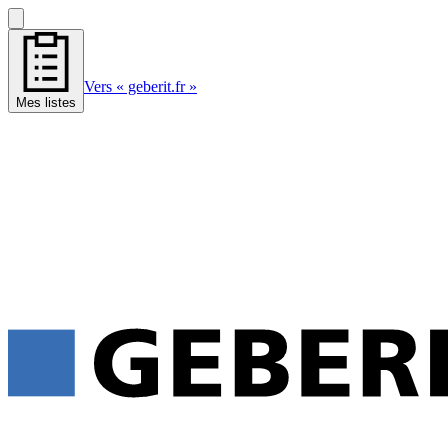
Vers « geberit.fr »
Mes listes