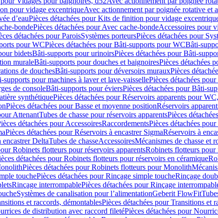
 pour Vidages pour baignoires, d52
Avec actionnement par poignée rota
tion pour vidage excentrique
Avec actionnement par poignée rotative et a
ivée d’eau
Pièces détachées pour Kits de finition pour vidage excentrique
ache-bonde
Pièces détachées pour Avec cache-bonde
Accessoires pour v
èces détachées pour Parois
Systèmes porteurs
Pièces détachées pour Sys
pports pour WC
Pièces détachées pour Bâti-supports pour WC
Bâti-suppo
pour bidets
Bâti-supports pour urinoirs
Pièces détachées pour Bâti-suppor
tion murale
Bâti-supports pour douches et baignoires
Pièces détachées p
rations de douches
Bâti-supports pour déversoirs muraux
Pièces détaché
i-supports pour machines à laver et lave-vaisselle
Pièces détachées pour 
rges de console
Bâti-supports pour éviers
Pièces détachées pour Bâti-sup
tière synthétique
Pièces détachées pour Réservoirs apparents pour WC,
on
Pièces détachées pour Basse et moyenne position
Réservoirs apparent
pour Attenant
Tubes de chasse pour réservoirs apparents
Pièces détachées
ièces détachées pour Accessoires
Raccordements
Pièces détachées pou
ma
Pièces détachées pour Réservoirs à encastrer Sigma
Réservoirs à enc
 encastrer Delta
Tubes de chasse
Accessoires
Mécanismes de chasse et rob
our Robinets flotteurs pour réservoirs apparents
Robinets flotteurs pour 
ièces détachées pour Robinets flotteurs pour réservoirs en céramique
Rob
Monolith
Pièces détachées pour Robinets flotteurs pour Monolith
Mécanis
imple touche
Pièces détachées pour Rinçage simple touche
Rinçage doub
lets
Rinçage interrompable
Pièces détachées pour Rinçage interrompabl
touche
Systèmes de canalisation pour l’alimentation
Geberit FlowFit
Tube
nsitions et raccords, démontables
Pièces détachées pour Transitions et 
rrices de distribution avec raccord fileté
Pièces détachées pour Nourrice