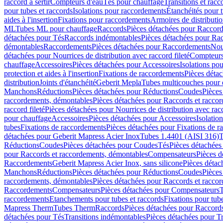
raccord à sertir
Compteurs d'eau
Tés pour chauffage
Transitions et rac
pour tubes et raccords
Isolations pour raccordements
Étanchéités pour t
aides à l'insertion
Fixations pour raccordements
Armoires de distributi
ML
Tubes ML pour chauffage
Raccords
Pièces détachées pour Raccor
détachées pour Tés
Raccords indémontables
Pièces détachées pour Ra
démontables
Raccordements
Pièces détachées pour Raccordements
Nou
détachées pour Nourrices de distribution avec raccord fileté
Compteurs
chauffage
Accessoires
Pièces détachées pour Accessoires
Isolations pou
protection et aides à l'insertion
Fixations de raccordements
Pièces déta
distribution
Joints d'étanchéité
Geberit Mepla
Tubes multicouches pour 
Manchons
Réductions
Pièces détachées pour Réductions
Coudes
Pièces
raccordements, démontables
Pièces détachées pour Raccords et racco
raccord fileté
Pièces détachées pour Nourrices de distribution avec racc
pour chauffage
Accessoires
Pièces détachées pour Accessoires
Isolatio
tubes
Fixations de raccordements
Pièces détachées pour Fixations de 
détachées pour Geberit Mapress Acier Inox
Tubes 1.4401 (AISI 316)
T
Réductions
Coudes
Pièces détachées pour Coudes
Tés
Pièces détachées
pour Raccords et raccordements, démontables
Compensateurs
Pièces 
Raccordements
Geberit Mapress Acier Inox, sans silicone
Pièces détac
Manchons
Réductions
Pièces détachées pour Réductions
Coudes
Pièces
raccordements, démontables
Pièces détachées pour Raccords et racco
Raccordements
Compensateurs
Pièces détachées pour Compensateurs
T
raccordements
Etanchements pour tubes et raccords
Fixations pour tub
Mapress Therm
Tubes Therm
Raccords
Pièces détachées pour Raccord
détachées pour Tés
Transitions indémontables
Pièces détachées pour T