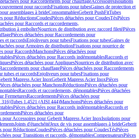
 détachées pour Raccordements pour chauffage
Accessoires
Isolations
couvrement pour raccords
Fixations pour tubes
Gaines de protection et
 pour assemblages à bride
Consommables
Geberit PushFit
Tubes
es pour Réductions
Coudes
Pièces détachées pour Coudes
Tés
Pièces
tachées pour Raccords et raccordements,
tribution à emboîter
Nourrices de distribution avec raccord fileté
Pièces
ffage
Pièces détachées pour Raccordements pour
s et raccords
Enjoliveurs pour tubes
Fixations pour tubes
Gaines de
tachées pour Armoires de distribution
Fixations pour nourrice de
es pour Raccords
Manchons
Pièces détachées pour
tables
Pièces détachées pour Raccords indémontables
Raccords et
iques
Pièces détachées pour Appliques
Nourrices de distribution avec
Raccordements pour chauffage
Pièces détachées pour Raccordements
 tubes et raccords
Enjoliveurs pour tubes
Fixations pour
eberit Mapress Acier Inox
Geberit Mapress Acier Inox
Pièces
Pièces détachées pour Manchons
Réductions
Pièces détachées pour
montables
Raccords et raccordements, démontables
Pièces détachées
ur Fermetures
Raccordements
Pièces détachées pour
 316)
Tubes 1.4521 (AISI 444)
Manchons
Pièces détachées pour
tables
Pièces détachées pour Raccords indémontables
Raccords et
ordements
Pièces détachées pour
s pour Accessoires pour Geberit Mapress Acier Inox
Isolations pour
rdements
Joints d'étanchéité
Jeux de vis pour assemblages à bride
Geberit
s pour Réductions
Coudes
Pièces détachées pour Coudes
Tés
Pièces
achées pour Transitions et raccords, démontables
Compensateurs
Pièces