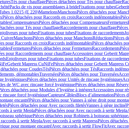
etures
Tés pour chauffage
Pièces détachées pour Tés pour chauffage
Rac
chéité
Packs de vis pour assemblages à bride
Fixations pour tubes
Geberi
Tubes 1.0215 (E 220)
Mamelons
Manchons
Pièces détachées pour Manc
ix
Pièces détachées pour Raccords en croix
Raccords indémontables
Pièc
tables
Compensateurs
Pièces détachées pour Compensateurs
Fermetures
étachées pour Tés pour chauffage
Raccordements pour chauffage
Pièces
njoliveurs pour tubes
Fixations pour tubes
Fixations de raccordements
Jo
s Cuivre
Manchons
Pièces détachées pour Manchons
Réductions
Pièces d
ées pour Raccords en croix
Raccords indémontables
Pièces détachées po
tables
Fermetures
Pièces détachées pour Fermetures
Raccordements
Pièc
ées pour Raccordements pour chauffage
Accessoires pour Geberit Mapr
ords
Enjoliveurs pour tubes
Fixations pour tubes
Fixations de raccordeme
NiFe
Geberit Mapress CuNiFe
Pièces détachées pour Geberit Mapress 
 détachées pour Coudes
Tés
Pièces détachées pour Tés
Raccords indémon
rdements, démontables
Traversées
Pièces détachées pour Traversées
Acces
age hygiéniques
Pièces détachées pour Unités de rinçage hygiéniques
Acc
des de WC avec rinçage forcé hygiénique
Pièces détachées pour Réser
Pièces détachées pour Modules d’hygiène à intégrer
Accessoires pour r
 rinçage forcé hygiénique
Capteurs
Câbles
Blocs d’alimentation
Pièces d
montage encastré
Pièces détachées pour Vannes à siège droit pour monta
letés
Pièces détachées pour Avec raccords filetés
Vannes à siège incliné
P
ords à sertir Mepla
Pièces détachées pour Avec raccords à sertir Mepla
boisseau sphérique
Pièces détachées pour Robinets à boisseau sphérique
raccords à sertir Mepla
Avec raccords à sertir Mapress
Pièces détachées
érique pour montage encastré
Avec raccords à sertir FlowFit
Avec raccord