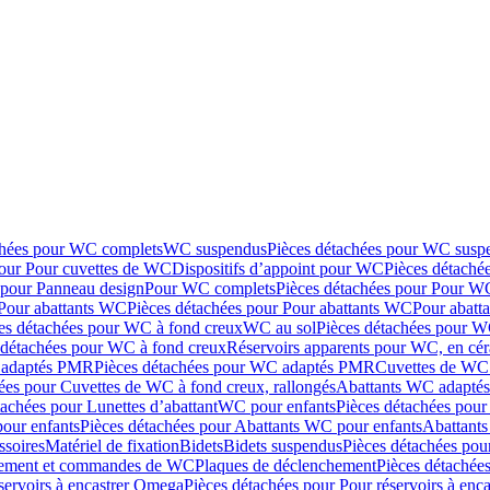
chées pour WC complets
WC suspendus
Pièces détachées pour WC susp
pour Pour cuvettes de WC
Dispositifs d’appoint pour WC
Pièces détaché
 pour Panneau design
Pour WC complets
Pièces détachées pour Pour W
Pour abattants WC
Pièces détachées pour Pour abattants WC
Pour abatt
es détachées pour WC à fond creux
WC au sol
Pièces détachées pour W
 détachées pour WC à fond creux
Réservoirs apparents pour WC, en cér
adaptés PMR
Pièces détachées pour WC adaptés PMR
Cuvettes de WC 
ées pour Cuvettes de WC à fond creux, rallongés
Abattants WC adapt
tachées pour Lunettes d’abattant
WC pour enfants
Pièces détachées pou
our enfants
Pièces détachées pour Abattants WC pour enfants
Abattant
ssoires
Matériel de fixation
Bidets
Bidets suspendus
Pièces détachées pou
hement et commandes de WC
Plaques de déclenchement
Pièces détachée
servoirs à encastrer Omega
Pièces détachées pour Pour réservoirs à enc