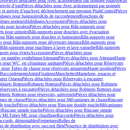
tive
Pièces détachées pour Avec actionnement par poignée rotative
Kits
rrivée d’eau
Pièces détachées pour Avec actionnement par poignée
 et arrivée d’eau
Avec déclenchement par pression PushControl
Pièces
idages pour baignoires
Kits de raccordement
Bouchons de
tèmes porteurs
Habillages
Accessoires
Pièces détachées pour
rts pour lavabos
Pièces détachées pour Bâti-supports pour
ts pour urinoirs
Bâti-supports pour douches avec évacuation
our Bâti-supports pour douches et baignoires
Bâti-supports pour
es pour Bâti-supports pour déversoirs muraux
Bâti-supports pour
Bâti-supports pour machines à laver et lave-vaisselle
Bâti-supports
ports pour éviers
Accessoires
Pièces détachées pour
 en matière synthétique
Attenant
Pièces détachées pour Attenant
Haute
s pour WC, en céramique sanitaire
Pièces détachées pour Réservoirs
 pour Tubes de chasse pour réservoirs apparents
Haute position
Pièces
r Raccordements
Joints
Fixations
Manchettes
Mamelons, rosaces et
astrer Omega
Pièces détachées pour Réservoirs à encastrer
inets flotteurs
Robinets flotteurs
Pièces détachées pour Robinets
réservoirs à encastrer
Pièces détachées pour Robinets flotteurs pour
inets flotteurs pour réservoirs, universels
Pièces détachées pour
mes de chasse
Pièces détachées pour Mécanismes de chasse
Rinçage
le touche
Pièces détachées pour Rinçage double touche
Mécanismes
e
Rinçage simple touche
Pièces détachées pour Rinçage simple
s ML
Tubes ML pour chauffage
Raccords
Pièces détachées pour
raccords, démontables
Fermetures
Boîtes de
s de distribution avec raccord fileté
Nourrice de distribution avec