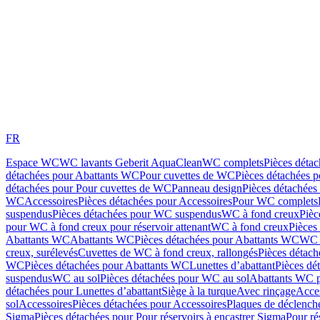
FR
Espace WC
WC lavants Geberit AquaClean
WC complets
Pièces déta
détachées pour Abattants WC
Pour cuvettes de WC
Pièces détachées 
détachées pour Pour cuvettes de WC
Panneau design
Pièces détachées
WC
Accessoires
Pièces détachées pour Accessoires
Pour WC complets
suspendus
Pièces détachées pour WC suspendus
WC à fond creux
Pièc
pour WC à fond creux pour réservoir attenant
WC à fond creux
Pièces
Abattants WC
Abattants WC
Pièces détachées pour Abattants WC
WC 
creux, surélevés
Cuvettes de WC à fond creux, rallongés
Pièces détach
WC
Pièces détachées pour Abattants WC
Lunettes d’abattant
Pièces dé
suspendus
WC au sol
Pièces détachées pour WC au sol
Abattants WC p
détachées pour Lunettes d’abattant
Siège à la turque
Avec rinçage
Acce
sol
Accessoires
Pièces détachées pour Accessoires
Plaques de déclenc
Sigma
Pièces détachées pour Pour réservoirs à encastrer Sigma
Pour ré