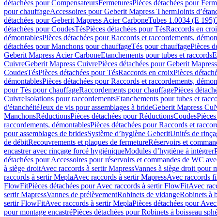
détachées pour Compensateurs
Fermetures
Pièces détachées pour Ferm
pour chauffage
Accessoires pour Geberit Mapress Therm
Joints d’étan
détachées pour Geberit Mapress Acier Carbone
Tubes 1.0034 (E 195)
détachées pour Coudes
Tés
Pièces détachées pour Tés
Raccords en cro
démontables
Pièces détachées pour Raccords et raccordements, démon
détachées pour Manchons pour chauffage
Tés pour chauffage
Pièces d
Geberit Mapress Acier Carbone
Etanchements pour tubes et raccords
E
Cuivre
Geberit Mapress Cuivre
Pièces détachées pour Geberit Mapres
Coudes
Tés
Pièces détachées pour Tés
Raccords en croix
Pièces détach
démontables
Pièces détachées pour Raccords et raccordements, démon
pour Tés pour chauffage
Raccordements pour chauffage
Pièces détach
Cuivre
Isolations pour raccordements
Etanchements pour tubes et racc
d'étanchéité
Jeux de vis pour assemblages à bride
Geberit Mapress Cu
Manchons
Réductions
Pièces détachées pour Réductions
Coudes
Pièces
raccordements, démontables
Pièces détachées pour Raccords et racco
pour assemblages de brides
Système d’hygiène Geberit
Unités de rinç
de débit
Recouvrements et plaques de fermeture
Réservoirs et comman
encastrer avec rinçage forcé hygiénique
Modules d’hygiène à intégrer
détachées pour Accessoires pour réservoirs et commandes de WC avec
à siège droit
Avec raccords à sertir Mapress
Vannes à siège droit pour 
raccords à sertir Mepla
Avec raccords à sertir Mapress
Avec raccords fi
FlowFit
Pièces détachées pour Avec raccords à sertir FlowFit
Avec racc
sertir Mapress
Vannes de prélèvement
Robinets de vidange
Robinets à 
sertir FlowFit
Avec raccords à sertir Mepla
Pièces détachées pour Avec 
pour montage encastré
Pièces détachées pour Robinets à boisseau sph