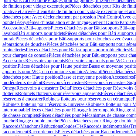
pour Sans cache-bonde
Vidages pour baignoires, d52
Pièces détachées
de finition pour vidage excentrique
Pièces détachées pour Kits de fini
rotative et arrivée d’eau
Kits de finition pour vidage excentrique et arr
détachées pour Avec déclenchement par pression PushControl
Avec c
bonde
Tés
Systèmes d’installation et de rinçage
Geberit Duofix
Parois
Pi
Accessoires
Bâti-supports
Pièces détachées pour Bâti-supports
Bâti-su
lavabos
Bâti-supports pour bidets
Pièces détachées pour Bâti-supports 
murale
Pièces détachées pour Bâti-supports pour douches avec évacua
séparations de douches
Pièces détachées pour Bâti-supports pour sépa
robinetteries
Pièces détachées pour Bâti-supports pour robinetteries
Bât
pour charges de console
Pièces détachées pour Bâti-supports pour cha
Accessoires
Réservoirs apparents
Réservoirs apparents pour WC, en ma
position
Pièces détachées pour Haute position
Basse et moyenne positi
apparents pour WC, en céramique sanitaire
Attenant
Pièces détachées 
détachées pour Haute position
Basse et moyenne position
Accessoires
P
modérateurs de débit
Réservoirs à encastrer
Réservoirs à encastrer Sig
Omega
Réservoirs à encastrer Delta
Pièces détachées pour Réservoirs à
flotteurs
Robinets flotteurs pour réservoirs apparents
Pièces détachées p
réservoirs à encastrer
Robinets flotteurs pour réservoirs en céramique
P
Robinets flotteurs pour réservoirs, universels
Robinets flotteurs pour 
interrompable
Pièces détachées pour Rinçage interrompable
Rinçage s
de chasse complets
Pièces détachées pour Mécanismes de chasse comp
touche
Rinçage double touche
Pièces détachées pour Rinçage double 
Raccords
Manchons
Réductions
Coudes
Tés
Raccords indémontables
Tra
raccordement
Raccordements
Pièces détachées pour Raccordements
Nou