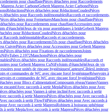
cordements pour chauffage
Pièces détachées pour Raccordements
t Mapress Acier Carbone
Geberit Mapress Acier Carbone
Pièces
hons
Réductions
Pièces détachées pour Réductions
Coudes
Pièces
es détachées pour Raccords indémontables
Raccords et raccordements,
Pièces détachées pour Fermetures
Manchons pour chauffage
Pièces
 détachées pour Raccordements pour chauffage
Accessoires pour
ints d'étanchéité
Jeux de vis pour assemblages à bride
Geberit Mapress
étachées pour Réductions
Coudes
Pièces détachées pour
ur Raccords indémontables
Raccords et raccordements,
es détachées pour Raccordements
Tés pour chauffage
Pièces détachées
ess Cuivre
Pièces détachées pour Accessoires pour Geberit Mapress
nts
Pièces détachées pour Fixations de raccordements
Joints
CuNiFe
Tubes 2.1972
Manchons
Pièces détachées pour
tables
Pièces détachées pour Raccords indémontables
Raccords et
soires pour Geberit Mapress CuNiFe
Joints d'étanchéité
Jeux de vis
essoires pour unités de rinçage hygiéniques
Capteurs
Câbles
Limiteurs
voirs et commandes de WC avec rinçage forcé hygiénique
Réservoirs à
éservoirs et commandes de WC avec rinçage forcé hygiénique
Pièces
étachées pour Blocs d’alimentation
Composants réseau
Vannes
Vannes
ge encastré
Avec raccords à sertir Mepla
Pièces détachées pour Avec
ièces détachées pour Vannes à siège incliné
Avec raccords à sertir
Avec raccords à sertir Mapress
Pièces détachées pour Avec raccords à
Avec raccords à sertir FlowFit
Pièces détachées pour Avec raccords à
 pour Avec raccords à sertir Mapress
Robinets à boisseau sphérique
s à sertir Mepla
Avec raccords à sertir Mapress
Pièces détachées pour