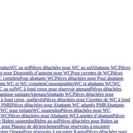
endus
WC au sol
Pièces détachées pour WC au sol
Abattants WC
Pièces
es pour Dispositifs d’appoint pour WC
Pour cuvettes de WC
Pièces
C complets
Pour abattants WC
Pièces détachées pour Pour abattants
ants WC et WC complets
Consommables
WC et abattants WC
WC
C au sol
WC à fond creux pour réservoir attenant
Pièces détachées
amique sanitaire
Attenant
Abattants WC
Pièces détachées pour
à fond creux, surélevés
Pièces détachées pour Cuvettes de WC à fond
és PMR
Pièces détachées pour Abattants WC adaptés PMR
Abattants
r WC pour enfants
WC suspendus
Pièces détachées pour WC
s WC
Pièces détachées pour Abattants WC
Lunettes d’abattant
Pièces
r Bidets suspendus
Bidets au sol
Pièces détachées pour Bidets au
s pour Plaques de déclenchement
Pour réservoirs à encastrer
astrer Omega
Pour réservoirs à encastrer Kappa
Pièces détachées pour