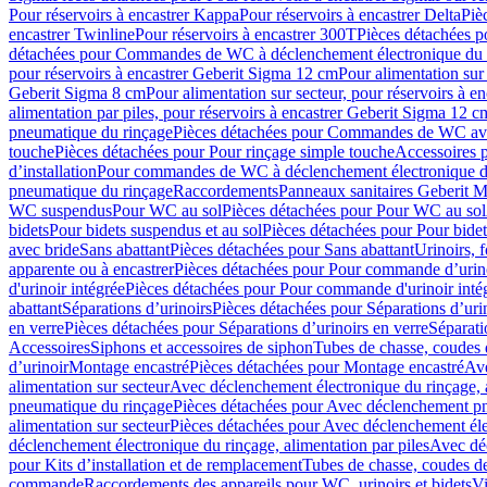
Pour réservoirs à encastrer Kappa
Pour réservoirs à encastrer Delta
Piè
encastrer Twinline
Pour réservoirs à encastrer 300T
Pièces détachées p
détachées pour Commandes de WC à déclenchement électronique du 
pour réservoirs à encastrer Geberit Sigma 12 cm
Pour alimentation sur
Geberit Sigma 8 cm
Pour alimentation sur secteur, pour réservoirs à 
alimentation par piles, pour réservoirs à encastrer Geberit Sigma 12 c
pneumatique du rinçage
Pièces détachées pour Commandes de WC ave
touche
Pièces détachées pour Pour rinçage simple touche
Accessoires
d’installation
Pour commandes de WC à déclenchement électronique d
pneumatique du rinçage
Raccordements
Panneaux sanitaires Geberit M
WC suspendus
Pour WC au sol
Pièces détachées pour Pour WC au sol
bidets
Pour bidets suspendus et au sol
Pièces détachées pour Pour bidet
avec bride
Sans abattant
Pièces détachées pour Sans abattant
Urinoirs, 
apparente ou à encastrer
Pièces détachées pour Pour commande d’urino
d'urinoir intégrée
Pièces détachées pour Pour commande d'urinoir inté
abattant
Séparations d’urinoirs
Pièces détachées pour Séparations d’uri
en verre
Pièces détachées pour Séparations d’urinoirs en verre
Séparati
Accessoires
Siphons et accessoires de siphon
Tubes de chasse, coudes 
dʼurinoir
Montage encastré
Pièces détachées pour Montage encastré
Ave
alimentation sur secteur
Avec déclenchement électronique du rinçage, a
pneumatique du rinçage
Pièces détachées pour Avec déclenchement p
alimentation sur secteur
Pièces détachées pour Avec déclenchement élec
déclenchement électronique du rinçage, alimentation par piles
Avec dé
pour Kits d’installation et de remplacement
Tubes de chasse, coudes de
commande
Raccordements des appareils pour WC, urinoirs et bidets
Vi